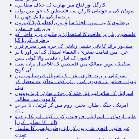
کارگل اور لداخ میں بھارت کے خلاف مظاہرے
سویڈن کی ماحولیاتی کارکن سے فلسطین کے حق میں بولنے
پر بدسلوکی، مائیک چھین لیا
برطانوی کابینہ میں ہلچل؛ سابق وزیراعظم ڈیوڈ کیمرون
وزیر خارجہ مقرر
فلسطین ریلی پر طاقت کا استعمال؛ برطانوی وزیر داخلہ کو
برطرف کردیا گیا
مشہور برانڈ کا بانی جنسی زیادتی کے جرم میں مجرم قرار
غزہ میں قیامت صغریٰ ، الشفاء اسپتال کے اندر اور باہر
لاشوں کے انبار ، دفنانے والا کوئی نہیں
اسکینڈے نیوین ممالک میں فلسطین کے 50 سال پرانے نغمے
کی گونج
اسرائیلی بربریت جاری ، غزہ کے اسپتال قبرستانوں میں
تبدیل ، حماس نے قیدیوں کی رہائی کیلئے مذاکرات معطل کر
دیئے
اسرائیل کے ساتھ لیبر ڈیل ختم کی جائے، بھارتی ٹریڈ یونینوں
کا مودی سے مطالبہ
امریکی جنگی طیارہ بحیرہ روم میں گر کرتباہ، 5 فوجی
ہلاک
طیب اردوان نے اسرائیلی جارحیت رکوانے کیلئے امریکا پر دباؤ
ڈالنے کا مطالبہ کردیا
غیر قانونی افغان شہریوں کی اپنےوطن واپسی کا سلسلہ
جاری