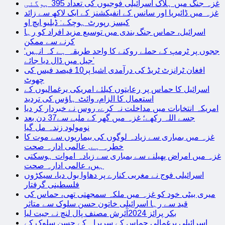
غزہ جنگ میں ہلاک اسرائیلی فوجیوں کی تعداد 395 ہوگئی
غزہ میں ڈائیریا اور سانس کے انفیکشنز کے ایک لاکھ سے زائد
کیسز رپورٹ ہوچکے: ڈبلیو ایچ او
اسرائیل، حماس جنگ بندی میں توسیع مزید افراد کو رہا
کرنے سے ممکن
‘ججوں پر ٹرمپ کے حملے روکنے کا واحد طریقہ ہے کہ انہیں
جیل میں ڈال دیا جائے’
افغان ٹرانزٹ ٹریڈ کی درآمدی اشیا پر10 فیصد فیس کی
چھوٹ
اسرائیل کا حماس پر رعایتوں کیلئے امریکی یرغمالیوں کے
استعمال کا الزام، وائٹ ہاؤس کی تردید
امریکہ انتخابات میں مداخلت نہ کرے، روس نے خبردار کر دیا
جسے اللہ رکھے؛ غزہ میں گھر کے ملبے سے37 دن بعد
نومولود زندہ مل گیا
غزہ میں بمباری سے زیادہ لوگوں کی بیماریوں سے موت کا
خطرہ ہے, عالمی ادارہ صحت
غزہ میں امراض پھیلنے سے بمباری سے زیادہ اموات ہوسکتی
ہیں، عالمی ادارہ صحت
اسرائیلی فوج نے مغربی کنارے پر دھاوا بول دیا، سیکڑوں
فلسطینی گرفتار
میری بیٹی خود کو غزہ میں ملکہ سمجھتی تھی، حماس کی
قید سے رہا اسرائیلی خاتون حسن سلوک سے متاثر
بکر پرائز 2024آئرش مصنف پال لنچ نے جیت لیا
اسرائیلی یرغمالی حماس کے سربراہ کے حسن سلوک کے