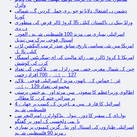
وائرل
دشمن نے اشتعال دلایا تو جوہری حملہ کردیں گے، شمالی
کوریا
ورلڈ بینک نے پاکستان کیلئے 35 کروڑ ڈالر قرض کی منظوری
دے دی
اسرائیلی بمباری سے مزید 100 فلسطینی شہید ، العودہ
اسپتال فوجی بیرک میں تبدیل
امریکا میں نئی سیاسی تاریخ، سابق صدر ٹرمپ الیکشن لڑنے
کیلیے نااہل
امریکا:1 کروڑ ڈالرز سے زائد مالیت کی ای-سگریٹس اسمگل
کرنے کی کوشش
چین کے شمال مغربی حصے میں زلزلے سے ہلاکتوں کی تعداد
127 ہوگئی، 700 افراد زخمی
غزہ؛ حماس کے ہاتھوں مزید 7 اسرائیلی فوجی ہلاک،
مجموعی تعداد 129 ہوگئی
اطالوی وزیراعظم کا سعودیہ میں مرتد اور ہم جنس پرستی
پر سزائیں ختم کرنے کا مطالبہ
اسرائیل کا فارعہ میں مہاجرین کے کیمپ پر چھاپہ، 4
فلسطینی شہید
یواےای کے سفیر کا دورہ نیول ہیڈکوارٹرز، امیرالبحر سے
باہمی دلچسپی کے امور پر گفتگو
اسرائیلی طیاروں کی اسپتال اور پناہ گزین کیمپوں پر بمباری
، مزید 90 فلسطینی شہید