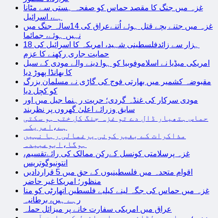
غزہ میں جنگ کا مقصد حماس کو صفحہ ہستی سے مٹانا
ہے، اسرائیل
غزہ میں جتنے بچے قتل ہوئے اُتنےعراق کی 14سالہ جنگ میں
نہیں ہوئے، جمائما
18 ہزار سے زائدفلسطینی شہید، امریکہ کا اسرائیل کی
حمایت جاری رکھنے کا عزم
امریکی میڈیا نے اسلاموفوبیا کو ہوا دینے والے مودی کے سیل
کا بھانڈا پھوڑ دیا
مقبوضہ کشمیر میں بھارتی فوج کی گاڑی نے مسلمان بزرگ
کو کچل دیا
مودی سرکار کی غنڈہ گردی؛ حریت رہنما جیل میں اور
سابق وزرائے اعلیٰ گھروں پر نظربند
حماس ہتھیار ڈال دے تو غزہ جنگ کل ختم ہو سکتی
ہے،امریکہ
مذاکرات کے بغیر کوئی یرغمالی رہا نہیں
ہوگا،ابوعبیدہ
غزہ پرسلامتی کونسل کےرکن ممالک کی رائےتقسیم،
انتونیوگوتریس
اقوام متحدہ میں فلسطینیوں کے حق میں 5 قراردادیں
منظور؛ امریکا غیر حاضر
غزہ میں حماس کی جگہ لینے کیلیے فلسطین اتھارٹی کو منا
رہے ہیں، برطانیہ
عراق میں امریکی سفارت خانے پر میزائل حملہ
غزہ؛ حماس سے لڑائی میں اسرائیل کے سابق آرمی