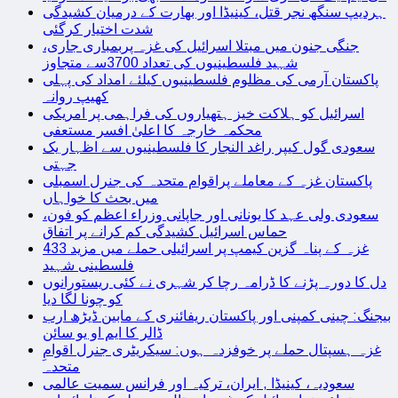
ہردیپ سنگھ نجر قتل، کینیڈا اور بھارت کے درمیان کشیدگی
شدت اختیار کرگئی
جنگی جنون میں مبتلا اسرائیل کی غزہ پربمباری جاری،
شہید فلسطینیوں کی تعداد 3700سے متجاوز
پاکستان آرمی کی مظلوم فلسطینیوں کیلئے امداد کی پہلی
کھیپ روانہ
اسرائیل کو ہلاکت خیز ہتھیاروں کی فراہمی پر امریکی
محکمہ خارجہ کا اعلیٰ افسر مستعفی
سعودی گول کیپر راغد النجار کا فلسطینیوں سے اظہار یک
جہتی
پاکستان غزہ کے معاملے پراقوام متحدہ کی جنرل اسمبلی
میں بحث کا خواہاں
سعودی ولی عہد کا یونانی اور جاپانی وزراء اعظم کو فون،
حماس اسرائیل کشیدگی کم کرانے پر اتفاق
غزہ کے پناہ گزین کیمپ پر اسرائیلی حملے میں مزید 433
فلسطینی شہید
دل کا دورہ پڑنے کا ڈرامہ رچا کر شہری نے کئی ریستورانوں
کو چونا لگا دیا
بیجنگ: چینی کمپنی اور پاکستان ریفائنری کے مابین ڈیڑھ ارب
ڈالر کا ایم او یو سائن
غزہ ہسپتال حملے پر خوفزدہ ہوں: سیکریٹری جنرل اقوامِ
متحدہ
سعودیہ، کینیڈا , ایران، ترکیہ اور فرانس سمیت عالمی