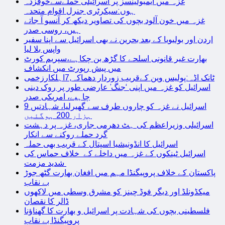
غزہ میں ایمبولینسز پر اسرائیلی حملےسےخوفزدہ
ہوں:سیکرٹری جنرل اقوام متحدہ
غزہ میں خون آلود بچوں کی تصاویر دیکھ کر آنسو آ جاتے
ہیں، روسی صدر
اردن اور بولیویا کے بعد بحرین نے بھی اسرائیل سے اپنا سفیر
واپس بلا لیا
بھارت غیر قانونی اسلحے کا گڑھ بن چکاہے،سپریم کورٹ
میں پیش رپورٹ میں انکشاف
ٹانک اڈہ:پولیس وین کےقریب زوردار دھماکہ,7اہلکارزخمی
اسرائیل کو غزہ میں اپنی ‘جنگ’ عارضی طور پر روک دینی
چاہیے، امریکی صدر
اسرائیل نے غزہ کو چاروں طرف سے گھیرلیا، شہادتیں 9
ہزار 200 ہوگئیں
اسرائیلی وزیراعظم کی ہٹ دھرمی جاری، غزہ پر دہشت
گرد حملے روکنے سے انکار
اسرائیل کا انڈونیشیا اسپتال کے قریب بھی حملہ
اسرائیل ٹینکوں کے غزہ میں داخلے کے خلاف حماس کی
شدید مزمت
پاکستان کے خلاف پروپیگنڈا مہم میں افغان بھارت گٹھ جوڑ
بے نقاب
میکڈونلڈ اور دیگر فوڈ چینز کو مشرق وسطی میں لاکھوں
ڈالر کا نقصان
فلسطینی بچوں کی شہادت پر اسرائیل و بھارت کا گھناؤنا
پروپیگنڈا بے نقاب