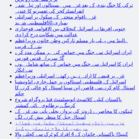
ترکی کا جنگ بندی کے بعد غزہ میں ہسپتالوں اور تباہ شدہ
انفرانسٹرکچر کی تعمیرنو کا عندیہ
غزہ ،اقوام متحدہ کے سکول پر اسرائیلی
بمباری،50فلسطینی شہید
جنوبی افریقا نے اسرائیل کیخلاف بین الاقوامی فوجداری
عدالت میں شکایت درج کرا دی
ہالینڈ میں پہلی بار مسلم تارکین وطن خاتون وزیراعظم
بننے کے قریب
ایران اسرائیل سے جنگ میں حماس کی ہر ممکن مدد کرے
گا: سربراہ قدس فورس
ایران کا اسرائیل سے جنگ میں حماس کے ساتھ شامل ہونے
سے انکار
غزہ پر قبضے کا ارادہ نہیں رکھتے: اسرائیلی وزیراعظم
اسرائیل کے فلسطینی اسپتالوں پر حملےجاری، انڈونیشیا
اسپتال کام کرنےسے قاصر، ابن سینا اسپتال کو خالی کرنے کا
حکم
پاکستان کیلیے کلائمیٹ انویسٹمنٹ فنڈ پروگرام شروع
کرینگے، برطانوی ہائی کمشنر
ٹینکوں کا محاصرہ، ڈرونز کی پرواز، بجلی پانی بند، غزہ کے
اسپتال جیل کا منظر پیش کرنے لگے
غزہ میں انڈونیشیا اسپتال مکمل غیر فعال،
مریضوں کا علاج ناممکن ہوگیا
کینیڈا؛ پاکستانی خاندان کے 4 افراد کو ٹرک سے کچلنے والا