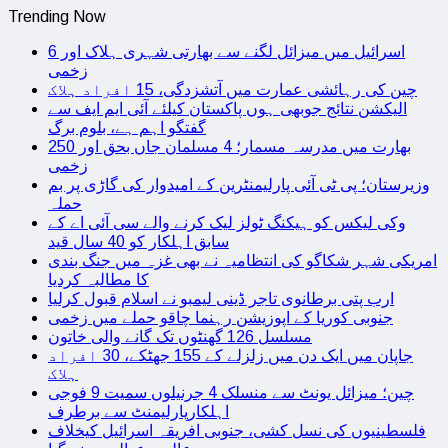
Trending Now
اسرائیل میں میزائل لگنے سے بھارتی شہری ہلاک اور 6
زخمی
چین کی رہائشی عمارت میں آتشزدگی، 15 افراد ہلاک
الیکشن نتائج جوبھی ہوں پاکستان کیلئے آئی ایم ایف سے
گفتگو اہم ہے، بلوم برگ
بھارت میں مدرسہ مسمار؛ 4 مسلمان جاں بحق اور 250
زخمی
وزیرستان؛ پی ٹی آئی پارلیمنٹرین کے امیدوار کی گاڑی پر بم
حملہ
وکی لیکس کو ہیکنگ ٹولز لیک کرنے والے سی آئی اے کے
سابق اہلکار کو 40 سال قید
امریکی شہر شکاگو کی انتظامیہ نے بھی غزہ میں جنگ بندی
کا مطالبہ کردیا
ارب پتی برطانوی تاجر ڈینی لیمبو نے اسلام قبول کرلیا
جنوبی کوریا کے اپوزیشن رہنما چاقو حملے میں زخمی
مسلسل 126 گھنٹوں تک گانے والی خاتون
جاپان میں ایک دن میں زلزلے کے 155 جھٹکے، 30 افراد
ہلاک
چین؛ میزائل یونٹ سے منسلک 4 جرنیلوں سمیت 9 فوجی
اہلکارپارلیمنٹ سے برطرف
فلسطینیوں کی نسل کشی، جنوبی افریقہ اسرائیل کیخلاف