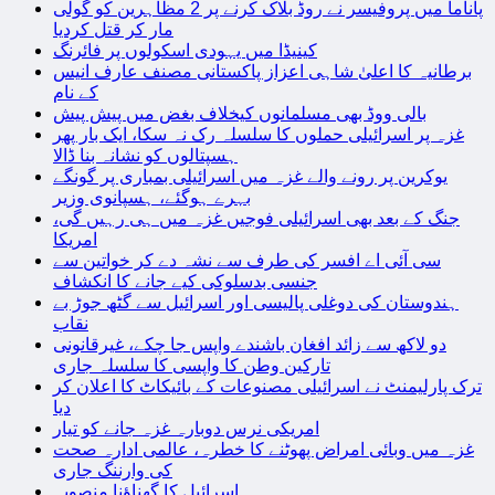
پاناما میں پروفیسر نے روڈ بلاک کرنے پر 2 مظاہرین کو گولی
مار کر قتل کردیا
کینیڈا میں یہودی اسکولوں پر فائرنگ
برطانیہ کا اعلیٰ شاہی اعزاز پاکستانی مصنف عارف انیس
کے نام
بالی ووڈ بھی مسلمانوں کیخلاف بغض میں پیش پیش
غزہ پر اسرائیلی حملوں کا سلسلہ رک نہ سکا، ایک بار پھر
ہسپتالوں کو نشانہ بنا ڈالا
یوکرین پر رونے والے غزہ میں اسرائیلی بمباری پر گونگے
بہرے ہوگئے، ہسپانوی وزیر
جنگ کے بعد بھی اسرائیلی فوجیں غزہ میں ہی رہیں گی،
امریکا
سی آئی اے افسر کی طرف سے نشہ دے کر خواتین سے
جنسی بدسلوکی کیے جانے کا انکشاف
ہندوستان کی دوغلی پالیسی اور اسرائیل سے گٹھ جوڑ بے
نقاب
دو لاکھ سے زائد افغان باشندے واپس جا چکے، غیرقانونی
تارکین وطن کا واپسی کا سلسلہ جاری
ترک پارلیمنٹ نے اسرائیلی مصنوعات کے بائیکاٹ کا اعلان کر
دیا
امریکی نرس دوبارہ غزہ جانے کو تیار
غزہ میں وبائی امراض پھوٹنے کا خطرہ، عالمی ادارہ صحت
کی وارننگ جاری
اسرائیل کا گھناؤنا منصوبہ