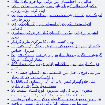
طالبان نے افغانستان میں لڑکی ہونا جرم بنادیا، ملالہ
حکمراں شمالی کوریا خواتین سے زیادہ بچے پیدا کرنے کی
اپیل کرتے ہوئے رو پڑے
امریکہ چین کے اندرونی معاملات میں مداخلت نہ کرے: چینی
وزیر خا رجہ
اقوام متحدہ کی جنرل اسمبلی میں پاکستان کی بڑی
کامیابی
ایشیائی ترقیاتی بینک نے پاکستان کیلئے قرض کی منظوری
دیدی
یونان کشتی حادثے کا مرکزی ملزم گرفتار
پاکستان اسرائیل کو دھمکی دے تو غزہ جنگ رک سکتی ہے،
سربراہ حماس
گرپتونت سنگھ پنوں قتل سازش، بھارتی تحقیقات کے نتائج کا
انتظار کرینگے، امریکا
غزہ کے آپریشن میں ہلاک اسرائیلی فوجیوں کی تعداد 406
ہوگئی
< > اسرائیلی فوج نے جیل میں فلسطینی بچے کیساتھ جنسی
زیادتی کی، امریکی عہدیدار
9 مئی جلاؤگھیراؤ کیس: 8 پی ٹی آئی رہنماؤں کے ناقابل
ضمانت وارنٹ گرفتاری جاری
سعودی عرب کی اپنے شہریوں کو پاکستان سمیت 25
ممالک جانے سے اجتناب برتنے کی ہدایت
غزہ میں محفوظ مقامات کا قیام ممکن نہیں، اقوام متحدہ
آسٹریلیا میں مینٹس کیڑے کی دو نئی نسلیں دریافت