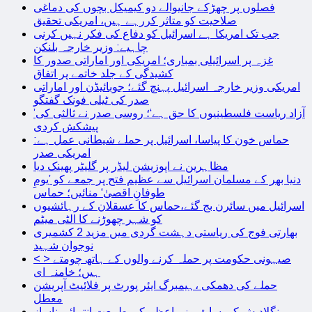
فصلوں پر چھڑکے جانیوالے دو کیمیکل بچوں کی دماغی
صلاحیت کو متاثر کررہے ہیں، امریکی تحقیق
جب تک امریکا ہے اسرائیل کو دفاع کی فکر نہیں کرنی
چاہیے: وزیر خارجہ بلنکن
غزہ پر اسرائیلی بمباری؛ امریکی اور اماراتی صدور کا
کشیدگی کے جلد خاتمے پر اتفاق
امریکی وزیر خارجہ اسرائیل پہنچ گئے؛ جوبائیڈن اور اماراتی
صدر کی ٹیلی فونک گفتگو
’آزاد ریاست فلسطینیوں کا حق ہے‘؛ روسی صدر نے ثالثی کی
پیشکش کردی
حماس خون کا پیاسا، اسرائیل پر حملے شیطانی عمل ہے:
امریکی صدر
مظاہرین نے اپوزیشن لیڈر پر گلیٹر پھینک دیا
دنیا بھر کے مسلمان اسرائیل سے عظیم فتح پر جمعے کو ’یومِ
طوفانِ اقصیٰ‘ منائیں؛ حماس
اسرائیل میں سائرن بج گئے،حماس کا عسقلان کے رہائشیوں
کو شہر چھوڑنے کا الٹی میٹم
بھارتی فوج کی ریاستی دہشت گردی میں مزید 2 کشمیری
نوجوان شہید
< > صیہونی حکومت پر حملہ کرنے والوں کے ہاتھ چومتے
ہیں؛ خامنہ ای
حملے کی دھمکی ،ہیمبرگ ایئر پورٹ پر فلائیٹ آپریشن
معطل
بنگلادیش کی سابق وزیراعظم کی طبیعت انتہائی ناساز