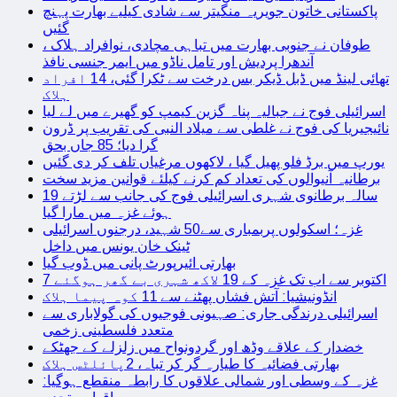
پاکستانی خاتون جویریہ منگیتر سے شادی کیلیے بھارت پہنچ
گئیں
طوفان نے جنوبی بھارت میں تباہی مچادی، نوافراد ہلاک ،
آندھرا پردیش اور تامل ناڈو میں ایمر جنسی نافذ
تھائی لینڈ میں ڈبل ڈیکر بس درخت سے ٹکرا گئی، 14 افراد
ہلاک
اسرائیلی فوج نے جبالیہ پناہ گزین کیمپ کو گھیرے میں لے لیا
نائیجیریا کی فوج نے غلطی سے میلاد النبی کی تقریب پر ڈرون
گرا دیا؛ 85 جاں بحق
یورپ میں برڈ فلو پھیل گیا ، لاکھوں مرغیاں تلف کر دی گئیں
برطانیہ آنیوالوں کی تعداد کم کرنے کیلئے قوانین مزید سخت
19 سالہ برطانوی شہری اسرائیلی فوج کی جانب سے لڑتے
ہوئے غزہ میں مارا گیا
غزہ؛ اسکولوں پربمباری سے50 شہید، درجنوں اسرائیلی
ٹینک خان یونس میں داخل
بھارتی ائیرپورٹ پانی میں ڈوب گیا
7 اکتوبر سے اب تک غزہ کے 19 لاکھ شہری بے گھر ہوگئے
انڈونیشیا: آتش فشاں پھٹنے سے 11 کوہ پیما ہلاک
اسرائیلی درندگی جاری: صہیونی فوجیوں کی گولاباری سے
متعدد فلسطینی زخمی
خضدار کے علاقے وڈھ اور گردونواح میں زلزلے کے جھٹکے
بھارتی فضائیہ کا طیارہ گر کر تباہ، 2پائلٹس ہلاک
غزہ کے وسطی اور شمالی علاقوں کا رابطہ منقطع ہوگیا: