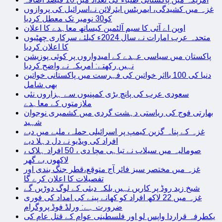
غزہ میں کشیدگی، ایمریٹس ایئرلائن نےاسرائیل کی پروازوں
کو30 نومبر تک معطل کردیا
اوپن اے آئی کا سیم آلٹمین کیساتھ معاہدے کا اعلان
متحدہ عرب امارات نے سال 2024ء کیلئے سرکاری چھٹیوں
کا اعلان کردیا
پاکستان میں سیاسی عہدے کے امیدواروں پر کوئی پوزیشن
نہیں رکھتے: امریکہ نے واضح کردیا
دنیا کی 100 بااثر خواتین کی فہرست میں پاکستانی خواتین
بھی شامل
سعودی عرب کی پانچ بڑی کمپنیوں سے ہزاروں نئی
ملازمتوں کے معاہدے
بھارتی فوج کی ریاستی دہشت گردی میں کشمیری نوجوان
شہید
غزہ کے پناہ گزین کیمپ پر اسرائیلی حملہ، ملبے میں دبے
افراد کی ویڈیو نے دل دہلا دیے
صومالیہ میں سیلاب نے تباہی مچا دی ، 50 افراد ہلاک ،
لاکھوں بے گھر
غزہ میں مختصر سیز فائر آج متوقع،قطر جنگ بندی اور
تفصیلات کا اعلان کرے گا
شیخ زید روڈ پر کاریں نہیں بلکہ دبئی کے لوگ دوڑیں گے
غزہ میں 22 لاکھ افراد کو کھانے پینے کی امداد کی فوری
ضرورت ہے: ورلڈ فوڈ پروگرام
یکطرفہ قراردا واپس لو اور فلسطینی عوام کے قتل عام کی