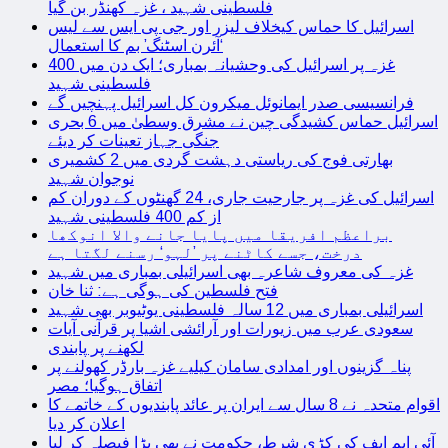
فلسطینی شہید ، غزہ کھنڈر بن گیا
اسرائیل کا حماس کیخلاف لیزر اور جی پی ایس سے لیس
‘آئرن اسٹنگ’ بم کا استعمال
غزہ پر اسرائیل کی وحشیانہ بمباری؛ ایک دن میں 400
فلسطینی شہید
فرانسیسی صدر ایمانوئل میکرون کل اسرائیل پہنچیں گے
اسرائیل حماس کشیدگی چین نے مشرق وسطیٰ میں 6 بحری
جنگی جہاز تعینات کر دیئے
بھارتی فوج کی ریاستی دہشت گردی میں 2 کشمیری
نوجوان شہید
اسرائیل کی غزہ پر جارحیت جاری، 24 گھنٹوں کے دوران کم
از کم 400 فلسطینی شہید
براعظم افریقا میں پایا جانے والا انوکھا
درخت، جسے کاٹنے پر ’لہو‘ رسنے لگتا ہے
غزہ کی معروف شاعرہ بھی اسرائیلی بمباری میں شہید
فتح فلسطین کی ہوگی ہے: ثنا خان
اسرائیلی بمباری میں 12 سالہ فلسطینی یوٹیوبر بھی شہید
سعودی عرب میں زیورات اور آرائشی اشیا پر قرآنی آیات
لکھنے پر پابندی
پناہ گزینوں اور امدادی سامان کیلیے غزہ بارڈر کھولنے پر
اتفاق ہوگیا؛ مصر
اقوام متحدہ نے 8 سال سے ایران پر عائد پابندیوں کے خاتمے کا
اعلان کر دیا
آئی ایم ایف کی کڑی شرط، حکومت نے بھی بڑا فیصلہ کر لیا