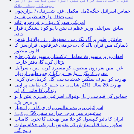
چیف کا بیٹا ہلاک
حماس اسرائیل جنگ،2ماہ مکمل: غزہ شہرتباہ،7ہزاربچوں
سمیت16ہزارفلسطینی شہید
امریکی صدر کے بیٹے پر فردجرم عائد
سابق اسرائیلی وزیراعظم نے نیتن یاہو کو دہشتگرد قرار
دیدیا
حادثاتی طور پر آگ لگنے سے محفوظ رہنے والا نیا ایندھن
ڈنمارک میں قرآن پاک کی بےحرمتی غیرقانونی قرار،سزا کا
قانون منظور
افغان وزیر پاسپورٹ معاملہ :پاکستان پاسپورٹ کی جانچ
پڑتال کرے گا، دفتر خارجہ
غزہ میں بفر زون منصوبے کو مسترد کرتے ہیں ،اسرائیل
مغرب کا بگڑا ہوا بچہ بن گیا :رجب طیب اردوان
بھارت کو ہم نے سنگین خدشات سے آگاہ کردیا، جان کربی
بھارت،26 سالہ ڈاکٹر شاہانہ نے جہیز کے تقاضے پر اپنی
زندگی کا خاتمہ کر لیا
حماس کی قید سے رہا ہونیوالے اسرائیلی شہری نیتن یاہو
پر برس پڑے
اسرائیلی بربریت، عالمی برادری کا دہرا معیار
سائیبیریا میں درجہ حرارت منفی 56 ہوگیا
ایران کا بائیو کیپسول کو خلا میں بھیجنے کا تجربہ کامیاب
سکھ رہنما قتل سازش کی تفتیش؛ امریکی حکام بھارت
پہنچ گئے