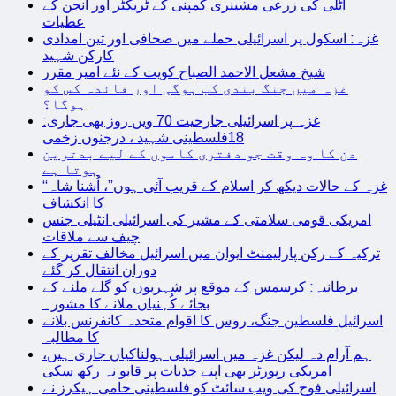
اٹلی کی زرعی مشینری کمپنی کے ٹریکٹر اور انجن کے
عطیات
غزہ: اسکول پر اسرائیلی حملے میں صحافی اور تین امدادی
کارکن شہید
شیخ مشعل الاحمد الصباح کویت کے نئے امیر مقرر
غزہ میں جنگ بندی کب ہوگی اور فائدہ کس کو
ہوگا؟
غزہ پر اسرائیلی جارحیت 70 ویں روز بھی جاری:
18فلسطینی شہید ، درجنوں زخمی
دن کا وہ وقت جو دفتری کاموں کے لیے بدترین
ہوتا ہے
“غزہ کے حالات دیکھ کر اسلام کے قریب آئی ہوں”، اُشنا شاہ
کا انکشاف
امریکی قومی سلامتی کے مشیر کی اسرائیلی انٹیلی جنس
چیف سے ملاقات
ترکیہ کے رکن پارلیمنٹ ایوان میں اسرائیل مخالف تقریر کے
دوران انتقال کر گئے
برطانیہ: کرسمس کے موقع پر شہریوں کو گلے ملنے کے
بجائے کُہنیاں ملانے کا مشورہ
اسرائیل فلسطین جنگ، روس کا اقوام متحدہ کانفرنس بلانے
کا مطالبہ
ہم آرام دہ لیکن غزہ میں اسرائیلی ہولناکیاں جاری ہیں،
امریکی رپورٹر بھی اپنے جذبات پر قابو نہ رکھ سکی
اسرائیلی فوج کی ویب سائٹ کو فلسطینی حامی ہیکرز نے