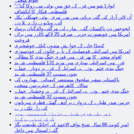
اقوام متحدہ
“ایوارڈ شو میں غزہ کے حق میں بولنے سے روکا گیا”؛
فلسطینی فنکار کا انکشاف
آن لائن آرڈر کی گئی بریانی میں سے ‘مری ہوئی چھپکلی’ نکل
آئی، ویڈیو نے دل دہلا دیے
انجوجس دن پاکستان گئی ہمارے لیے مرگئی،والدگیان پرساد
امریکا میں خوبصورت جزیرہ صرف 25 لاکھ ڈالرز میں برائے
فروخت
کینیڈا جانے کے خواہش مندوں کیلئے خوشخبری
امریکا میں اسرائیلی قونصلیٹ کے باہر خاتون کی خودسوزی
اقوام متحدہ کا پھر غزہ میں فوری جنگ بندی کا مطالبہ
غزہ میں اسرائیلی بمباری میں مزید 131 فلسطینی شہید
جنگ بندی ختم ہوتے ہی اسرئیل کے غزہ پر دوبارہ حملے،
بچوں سمیت 37 فلسطینی شہید
پاکستانی سفیر سلجوق مستنصر کیمیائی ہتھیاروں کی
سالانہ کانفرنس کے چیئرپرسن منتخب
جنگ بندی ختم ہوتے ہی اسرائیل کے غزہ پر وحشیانہ حملے،
بچوں سمیت 32 فلسطینی شہید
جرمن صدر طیارے کے دروازے پر آدھے گھنٹے قطری میزبانوں
کی راہ تکتے رہے
امریکی فوجی طیارہ جاپان کے سمندر میں
گرکرتباہ ہوگیا
امیرِ کویت 86 سالہ شیخ نواف الاحمد کی اچانک طبیعت بگڑ
گئی؛ اسپتال میں داخل