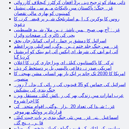
ذاتی مفاد کو ترجیح دینے پر3 افغان کرکٹرز کیخلاف کارروائی
غزہ جنگ؛ پاکستان میں بائیکاٹ مہم سے ملٹی نیشنل
کمپنیوں کو بھاری مالی نقصان
روس کا یوکرین کے اہم اسٹریٹجک شہر پر قبضہ کرنے کا
دعویٰ
غزہ: ‘آج بھی صبح ہمیں ناشتہ نہیں ملا’، شہید فلسطینی
بچی کی ڈائری کے صفحات وائرل
اسرائیل کا دمشق پر حملہ، ایرانی کمانڈرجاں بحق
غزہ میں جنگ جلد ختم نہیں ہوگی، اسرائیلی وزیراعظم
آئی ایم ایف کی شرط، ای ایکس آئی ایم بینک کو آپریشنل
کردیا گیا
ترکیہ کا پاکستانیوں کیلئے ای ویزا جاری کرنے کا اعلان
امریکی صدر نے دفاعی پالیسی بل پر دستخط کر دیئے
امریکا کا 2030 تک چاند پر ایک بار پھر انسانی مشن بھیجنے کا
منصوبہ
اسرائیل کی حماس کو 35 قیدیوں کی رہائی کے بدلے 7 روزہ
جنگ بندی کی پیشکش
عرب امارات میں زندگی بھر کی رہائش کیلئے مستقل ویزے
کا اجرا شروع
غزہ؛ شہدا کی تعداد 20 ہزار ہوگئی، اقوام متحدہ کی
قرارداد پر ووٹنگ پھرموخر
اسماعیل ہنیہ غزہ میں نئی جنگ بندی پر بات چیت کیلئے
قاہرہ پہنچ گئے
سانپوں کی لڑائی کے قریب گولف کھیلتے شخص کی ویڈیو