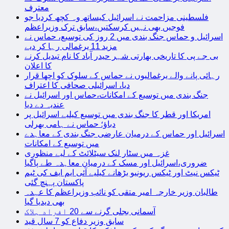
معترف
فلسطینی مزاحمت نے اسرائیل کیساتھ وہ کچھ کردیا جو
فوجیں بھی نہیں کرسکتیں،سابق ترک وزیراعظم
اسرائیل و حماس جنگ بندی میں 2 روز کی توسیع، حماس نے
مزید 11 یرغمالی رہا کر دیے
بی جے پی کا تاریخی بھارتی شہر حیدر آباد کا نام تبدیل کرنے
کا اعلان
رہائی پانے والے یرغمالیوں نے حماس کے سلوک کو اچھا قرار
دیا، اسرائیلی صحافی کا اعتراف
جنگ بندی میں توسیع کے امکانات،حماس اور اسرائیل نے
عندیہ دے دیا
امریکا اور قطر کا جنگ بندی میں توسیع کیلیے اسرائیل پر
دباؤ؛ حماس نے ہامی بھرلی
اسرائیل اور حماس کے درمیان عارضی جنگ بندی کے معاہدے
میں توسیع کے امکانات
غزہ میں سٹار لنک سیٹلائٹ کے لیے منظوری
ضروری،اسرائیل اور مسک کے درمیان معاہدہ طے پاگیا
ٹیکس نیٹ اور ٹیکس ریونیو بڑھانے کیلیے آئی ایم ایف کی ٹیم
پاکستان پہنچ گئی
طالبان وزیر خارجہ امیر متقی کو نائب وزیراعظم کا عہدہ
بھی دیدیا گیا
آسمانی بجلی گرنے سے 20 افراد ہلاک
سابق وزیر دفاع کو 7 سال قید