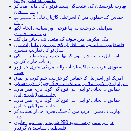
عالمی عدالت پہنچ گیا
بھارت بلوچستان کی علیحدگی پسند قوتوں کی مالی مدد کر
رہا ہے: چین
حماس کے حملوں میں 7 اسرائیلی گاڑیاں تباہ، 3 صہیونی
ہلاک
اسرائیلی جارحیت نے اپنا فوجی اور سیاسی انجام لکھ
دیا،اسامہ حمدان
مکہ مکرمہ میں سونے کے متعدد نئے ذخائر مل گئے
فلسطینی مسلمانوں سے اظہاریکجہتی، عرب امارات میں
سال نو کی تقاریب منسوخ
اسرائیل نے اپنے شہریوں کو بھارت میں محتاط رہنے کی
ہدایات جاری کردیں
سعودی عرب سے پاکستان آنے والے امریکی بحری جہاز پر
حملہ
امریکا اور اسرائیل کا حماس کو جڑ سے ختم کرنے پر اتفاق
اسرائیل کی کئی اسلامی ممالک سے جنگ چھیڑنے کی دھمکی
حماس نہ بچاتی تو اپنی ہی فوج کی گولہ باری میں مارے
جاتے، اسرائیلی خواتین
حماس نہ بچاتی تو اپنی ہی فوج کی گولہ باری میں مارے
جاتے، اسرائیلی خواتین
بھارت نے بحیرہ عرب میں 3 جنگی بحری جہاز تعینات کر
دیئے
غزہ پر بمباری سے مزید 250 شہید ، رملہ میں خاتون
فلسطینی سیاستدان گرفتار