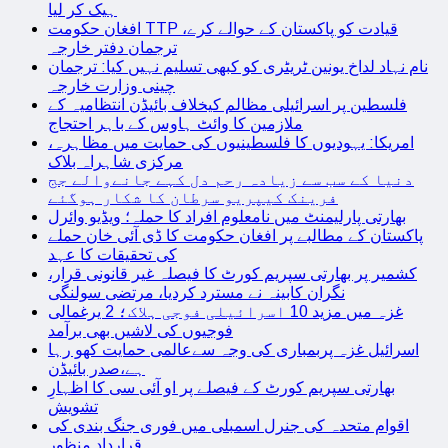
ہیک کر لیا
افغان حکومت TTP قیادت کو پاکستان کے حوالے کرے،
ترجمان دفتر خارجہ
نام نہاد لداخ یونین ٹریٹری کو کبھی تسلیم نہیں کیا: ترجمان
چینی وزارت خارجہ
فلسطین پر اسرائیلی مظالم کیخلاف بائیڈن انتظامیہ کے
ملازمین کا وائٹ ہاوس کے باہر احتجاج
امریکا: یہودیوں کا فلسطینیوں کی حمایت میں مظاہرہ،
مرکزی شاہراہ بلاک
دنیا کے سب سے زیادہ رحم دل کہے جانےوالے جج
فرینک کیپریو سرطان کا شکار ہوگئے
بھارتی پارلیمنٹ میں نامعلوم افراد کا حملہ؛ ویڈیو وائرل
پاکستان کے مطالبے پر افغان حکومت کا ڈی آئی خان حملے
کی تحقیقات کا عہد
کشمیر پر بھارتی سپریم کورٹ کا فیصلہ غیر قانونی قرار،
نگران کابینہ نے مسترد کردیا، مرتضی سولنگی
غزہ میں مزید 10 اسرائیلی فوجی ہلاک؛ 2 یرغمالی
فوجیوں کی لاشیں بھی برآمد
اسرائیل غزہ پربمباری کی وجہ سےعالمی حمایت کھو رہا
ہے،صدر بائیڈن
بھارتی سپریم کورٹ کے فیصلے پر او آئی سی کا اظہارِ
تشویش
اقوام متحدہ کی جنرل اسمبلی میں فوری جنگ بندی کی
قرارداد منظور