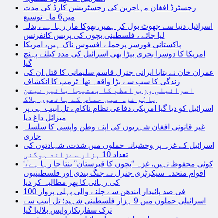
رجسٹرڈ افغان مہاجرین کی رجسٹریشن کارڈ کی مدت
میں6 ماہ توسیع
اسرائیل دنیا سے جھوٹ بول کر ہمیں بھوکا مار رہا ہے ، بدلہ
لیا جائے ، فلسطینی بچوں کی پریس کانفرنس
پاکستانی فورسز پرحملے افسوس ناک ہیں، امریکا
امریکا کا دوسرا بحری بیڑا بھی اسرائیل کی مدد کیلئے پہنچ
گیا
عمران خان نے بتایا ایرانی جنرل قاسم سلیمانی کا قتل ان کی
زندگی کا سب سے بڑا واقعہ تھا: ٹرمپ کا انکشاف
اسرائیلی وزیراعظم کا بھتیجا یائیر نیتن
یاہُو غزہ میں حماس کے ہاتھوں ہلاک
اسرائیل کو دیا گیا امریکی دفاعی نظام ناکام ، تل ابیب ہی پر
میزائل داغ دیا
غیر قانونی افغان شہریوں کی اپنے وطن واپسی کا سلسلہ
جاری
اسرائیل کے غزہ پر وحشیانہ حملوں میں شدت، شہادتوں کی
تعداد 10 ہزار سےزائد ہوگئی
‘کوئی محفوظ نہیں، غزہ “بچوں کا قبرستان” بنتا جا رہا ہے’،
اقوام متحدہ سیکرٹری جنرل نے جنگ بندی اور فلسطینیوں
کی رہائی کا پھر مطالبہ کر دیا
100 فی صد پائیدار ایندھن سے چلنے والی پہلی پرواز
اسرائیلی حملوں میں 9 ہزار فلسطینی شہید؛ تل ابیب سے
ترک سفارتکارواپس بلالیا گیا