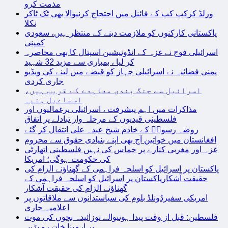
مذمت کرو
ورلڈ کرکپ کپ کے فائنل میں احتجاج کرنیوالا بھی ٹک ٹاکر
نکلا
پاکستانی کارکنوں کو ملازمت دینے کے منتظر ہیں، سعودی
کمپنی
اسرائیلی فوج نے غزہ کے انڈونیشین اسپتال کا بھی محاصرہ
کر لیا ، بمباری سے مزید 32 شہید
یمنی فضائیہ نے اسرائیلی جہاز کو قبضے میں لینے کی ویڈیو
جاری کردی
اسرائیل سے جنگ بندی معاہدے کے قریب ہیں،
اسماعیل ہنیہ
مذاکرات میں اہم پیشرفت ، اسرائیلی یرغمالیوں اور
فلسطینی قیدیوں کے مرحلہ وار تبادلے پر اتفاق
روضہ رسولؐ کے خادم شیخ عبدہ علی انتقال کر گئے
افغانستان میں خواتین آج بھی اپنے بنیادی حقوق سے محروم
غزہ اور مغربی کنارے پر حماس کی نہیں فلسطینی اتھارٹی
کی حکومت ہوگی؛ امریکا
پاکستان پر اسرائیل کو اسلحہ فراہمی کے گھناؤنے الزام کی
حقیقت آشکارپاکستان پر اسرائیل کو اسلحہ فراہمی کے
گھناؤنے الزام کی حقیقت آشکار
امریکی سفیرڈونلڈ بلوم کی سیاستدانوں سے ملاقاتوں پر
اعلامیہ جاری
فلسطین: قبل از وقت پیدا ہونیوالے نوزائیدہ بچوں کی موت
پر ارمینا خان رو پڑیں