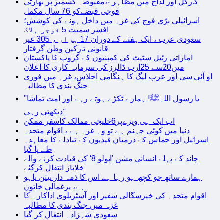
کارگل اور لداخ میں مظاہرے،مقبوضہ کشمیر پر بھارتی
فوجی قبضےکو 76 سال مکمل
اسرائیلی برّی فوج کی غزہ میں داخل ہونے کی کوشش؛
افسر سمیت 5 فوجی ہلاک
سعودی عرب ، ایک ہفتے کے دوران 17 ہزار ، 305 غیر
قانونی تارکین وطن گرفتار
اماراتی رئیل سٹیٹ کی کمپنیوں کے گروپ کا پاکستان
میں20سے 25ارب ڈالرز کی سرمایہ کاری کا اعلان
او آئی سی اور عرب لیگ کا ہنگامی اجلاس، غزہ میں فوری
جنگ بندی کا مطالبہ
’’یا رسول اللہﷺ! ہمارے ٹکڑے ہوتے رہے اور امت تماشا
دیکھتی رہی‘‘
اب ایک ہی ویزےپر6خلیجی ممالک کاسفر ممکن
دنیا میں کوئی جہنم ہے تو وہ غزہ ہے ، اقوام متحدہ
اسرائیل اور حماس کے درمیان قیدیوں کے تبادلے کا معاہدہ
طے پا گیا
چاند کے پہلے انسانی مشن ’اپولو 8‘ کی قیادت کرنے والے
خلاباز انتقال کرگئے
ہمارے ساتھ جو کچھ ہو رہا ہے اس کا ذمہ دار نیتن یاہو
ہے، یرغمالی خاتون
اقوام متحدہ کی خیرسگالی سفیر اور آسٹریلوی اداکارہ کا
غزہ میں جنگ بندی کا مطالبہ
سعودی شہزادہ انتقال کر گیا