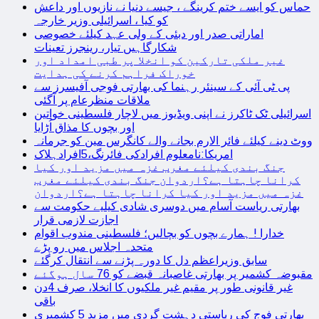
حماس کو ایسے ختم کرینگے ، جیسے دنیا نے نازیوں اور داعش
کو کیا ، اسرائیلی وزیر خارجہ
اماراتی صدر اور دبئی کے ولی عہد کیلئے خصوصی
شکارگاہیں تیار، رینجرز تعینات
غیر ملکی تارکین کو انخلا پر طبی امداد اور
خوراک فراہم کرنے کی ہدایت
پی ٹی آئی کے سینئر رہنما کی بھارتی فوجی آفیسرز سے
ملاقات منظرعام پر آگئی
اسرائیلی ٹک ٹاکرز نے اپنی ویڈیوز میں لاچار فلسطینی خواتین
اور بچوں کا مذاق اُڑایا
ووٹ دینے کیلئے فائر الارم بجانے والے کانگرس مین کو جرمانہ
امریکا:نامعلوم افرادکی فائرنگ،5افرادہلاک
جنگ بندی کیلئے مغرب غزہ میں مزید اور کیا
کرانا چاہتا ہے؟اردوان جنگ بندی کیلئے مغرب
غزہ میں مزید اور کیا کرانا چاہتا ہے؟اردوان
بھارتی ریاست آسام میں دوسری شادی کیلیے حکومت سے
اجازت لازمی قرار
خدارا ! ہمارے بچوں کو بچالیں؛ فلسطینی مندوب اقوام
متحدہ اجلاس میں رو پڑے
سابق وزیراعظم دل کا دورہ پڑنے سے انتقال کرگئے
مقبوضہ کشمیر پر بھارتی غاصبانہ قبضے کو 76 سال ہوگئے
غیر قانونی طور پر مقیم غیر ملکیوں کا انخلا، صرف 4دن
باقی
بھارتی فوج کی ریاستی دہشت گردی میں مزید 5 کشمیری