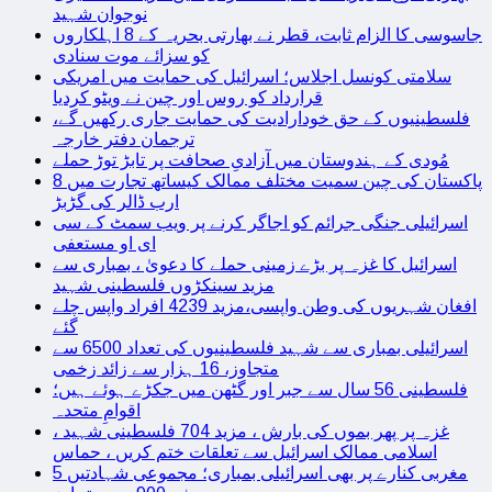
نوجوان شہید
جاسوسی کا الزام ثابت، قطر نے بھارتی بحریہ کے 8 اہلکاروں
کو سزائے موت سنادی
سلامتی کونسل اجلاس؛ اسرائیل کی حمایت میں امریکی
قرارداد کو روس اور چین نے ویٹو کردیا
فلسطینیوں کے حق خودارادیت کی حمایت جاری رکھیں گے،
ترجمان دفتر خارجہ
مُودی کے ہندوستان میں آزادیِ صحافت پر تابڑ توڑ حملے
پاکستان کی چین سمیت مختلف ممالک کیساتھ تجارت میں 8
ارب ڈالر کی گڑبڑ
اسرائیلی جنگی جرائم کو اجاگر کرنے پر ویب سمٹ کے سی
ای او مستعفی
اسرائیل کا غزہ پر بڑے زمینی حملے کا دعویٰ ، بمباری سے
مزید سینکڑوں فلسطینی شہید
افغان شہریوں کی وطن واپسی،مزید 4239 افراد واپس چلے
گئے
اسرائیلی بمباری سے شہید فلسطینیوں کی تعداد 6500 سے
متجاوز، 16 ہزار سے زائد زخمی
فلسطینی 56 سال سے جبر اور گٹھن میں جکڑے ہوئے ہیں؛
اقوامِ متحدہ
غزہ پر پھر بموں کی بارش ، مزید 704 فلسطینی شہید ،
اسلامی ممالک اسرائیل سے تعلقات ختم کریں ، حماس
مغربی کنارے پر بھی اسرائیلی بمباری؛ مجموعی شہادتیں 5