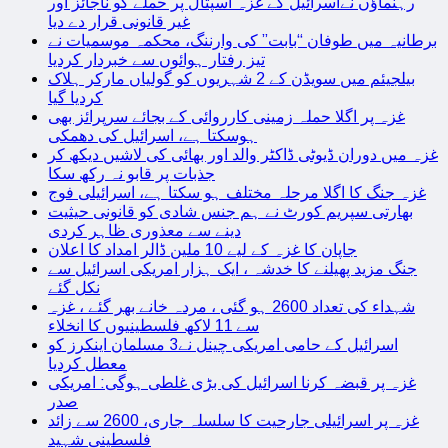
رہنماؤں نےاسرائیل کے غزہ اسپتال پر حملے کو ناجائز اور
غیر قانونی قرار دے دیا
برطانیہ میں طوفان “بابت” کی وارننگ، محکمہ موسمیات نے
تیز رفتار ہوائوں سے خبردار کردیا
بیلجیئم میں سویڈن کے 2 شہریوں کو گولیاں مارکر ہلاک
کردیا گیا
غزہ پر اگلا حملہ زمینی کارروائی کے بجائے سرپرائز بھی
ہوسکتا ہے، اسرائیل کی دھمکی
غزہ میں دوران ڈیوٹی ڈاکٹر والد اور بھائی کی لاشیں دیکھ کر
جذبات پر قابو نہ رکھ سکا
غزہ جنگ کا اگلا مرحلہ مختلف ہو سکتا ہے، اسرائیلی فوج
بھارتی سپریم کورٹ نے ہم جنس شادی کو قانونی حیثیت
دینے سے معذوری ظاہر کردی
جاپان کا غزہ کے لیے 10 ملین ڈالر امداد کا اعلان
جنگ مزید پھیلنے کا خدشہ ، ایک ہزار امریکی اسرائیل سے
نکل گئے
شہداء کی تعداد 2600 ہو گئی ، مردہ خانے بھر گئے ، غزہ
سے 11 لاکھ فلسطینیوں کا انخلاء
اسرائیل کے حامی امریکی چینل نے3 مسلمان اینکرز کو
معطل کردیا
غزہ پر قبضہ کرنا اسرائیل کی بڑی غلطی ہوگی: امریکی
صدر
غزہ پر اسرائیلی جارحیت کا سلسلہ جاری، 2600 سے زائد
فلسطینی شہید