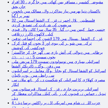
مقبوضہ کشمیر ، مسافر بس کھائی میں جا گری ، 30 افراد
جاں بحق
پاکستان دنیا بھرمیں پیاز پیداکرنے والے ممالک میں پانچویں
نمبر پر آ گیا
فلسطینی ہلال احمر نے غزہ کے الشفا اسپتال میں 32
مریضوں کی شہادت کی تصدیق کردی
جنسی حملہ کیس میں بے گناہ 35 سال سزا کاٹنے والے قیدی
کیلیے لاکھوں ڈالرز زرتلافی
غزہ کے الشفا ہسپتال میں 179 لاشوں کی اجتماعی تدفین
ترکیہ میں شوہر کی بیوی اور 3 بچوں کو قتل کرکے
خودکشی کی کوشش
برطانیہ میں دیوالی کی آتش بازی سے گھر جل کر خاکستر؛
بچوں سمیت 5 افراد ہلاک
اسرائیلی بمباری میں نومولودوں سمیت 179 مریض ملبے
میں دفن ہوگئے، ڈائریکٹر الشفا
اسرائیل کو الشفا اسپتال کو بچانا ہوگا، معاملے پر اسرائیلیوں
سے رابطے میں ہوں، بائیڈن
مصری کھلاڑی کا اسرائیلی کو شکست دے کر ہاتھ ملانے سے
انکار
اسرائیلی بربریت جاری ، غزہ کے اسپتال قبرستانوں میں
تبدیل ، حماس نے قیدیوں کی رہائی کیلئے مذاکرات معطل کر
دیئے
حزب اللہ نے شام میں امریکی اڈے پر راکٹس برسا دیئے؛ 4
فوجی ہلاک