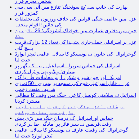
شخص مجرم قرار
بھارت کی جانب سے ’پچ سوئچنگ‘ تنازع میں آئی سی سی
کمزور قرار
غزہ میں عالمی جنگی قوانین کی خلاف ورزیوں کی تحقیقات
کی جائیں؛ اقوام متحدہ
چین میں دفتری عمارت میں خوفناک آتشزدگی؛ 26 ملازمین
ہلاک
غزہ پر اسرائیلی حملےجاری ،شہدا کی تعداد 12ہزارکےقریب
پہنچ گئی
گوجرانوالہ کی خاتون نے یونیسکو کا سالانہ عالمی ٹیچر ایوارڈ
جیت لیا
اسرائیل کی حماس سربراہ اسماعیل ہنیہ کے گھر پر
بمباری؛ ویڈیو بھی وائرل کردی
امریکہ اور چین شیر و شکر ، اہم معاملات طے پا گئے
غزہ ، قاتل اسرائیلی فوج کی مسجد پر بمباری ، 50 نمازی
شہید ، متعدد زخمی
اسرائیل نے سلامتی کونسل کا غزہ جنگ میں وقفے کا مطالبہ
مسترد کردیا
برطانیہ: غزہ جنگ بندی کی قرارداد پر لیبر
پارٹی میں بغاوت ہوگئی
حماس اوراسرائیل کے درمیان جنگ میں بڑی پیش
رفت،فریقین نے سیز فائر پر آمادگی ظاہر کردی
گوجرانوالہ کی رفعت عارف نے یونیسکو کا سالانہ عالمی
ٹیچر ایوارڈ جیت لیا