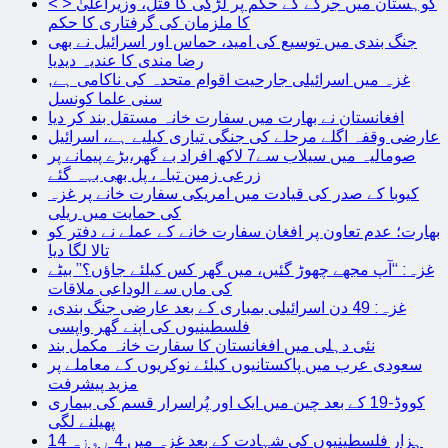
< > کوہستان میں جرگے کے حکم پر لڑکی کا قتل، وزیراعلیٰ
کا ملزمان کی گرفتاری کا حکم
جنگ بندی میں توسیع کی امید، حماس اور اسرائیل نے بھی
رضا مندی کا عندیہ دیدیا
غزہ میں اسرائیلی جارحیت اقوام متحدہ کی ناکامی ہے,
سنی علما کونسل
افغانستان نے بھارت میں سفارت خانہ مستقل بند کر دیا
عارضی وقفہ اگلے مرحلے کی جنگی تیاری کیلیے ہے، اسرائیل
صومالیہ میں سیلاب سے7 لاکھ افراد بے گھر،بڑے پیمانے پر
زرعی زمین تباہ، پل بھی بہہ گئے
کیوبا کے صدر کی قیادت میں امریکی سفارت خانے پر غزہ
کی حمایت میں ریلی
بھارت؛ عدم تعاون پر افغان سفارت خانے کے عملے نے دفتر کو
تالا لگا دیا
غزہ: “آپ مجھے چھوڑ گئیں، میں گھر کس کیلئے جاؤں؟” بیٹے
کی ماں سے الوداعی ملاقات
غزہ: 49 دن اسرائیلی بمباری کے بعد عارضی جنگ بندی،
فلسطینیوں کی اپنے گھر واپسی
نئی دہلی میں افغانستان کا سفارت خانہ مکمل بند
سعودی عرب میں پاکستانیوں کیلئے نوکریوں کے معاملے پر
مزید پیشرفت
کووڈ-19 کے بعد چین میں ایک اور پُراسرار قسم کی بیماری
پھیلنے لگی
14 ہزار فلسطینیوں کی شہادت کے بعد غزہ میں 4 روزہ