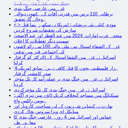
جنگ بندی کا آغاز ہوگیا
غزہ میں عارضی جنگ بندی
برطانیہ 110 برس میں قدرتی آفات کے ہاتھوں دیوالیہ
ہوجائے گا، تحقیق
< > مودی کیلیے نئی پریشانی؛ امریکا نے سکھ رہنما قتل
سازش کی تحقیقات شروع کردیں
متحدہ عرب امارات: 2024 میں عید الفطر اور عید الاضحیٰ
سمیت دیگر تعطیلات کا اعلان
غزہ کے الشفاء اسپتال سے ملنے والی 100 سے زائد لاشوں
کی اجتماعی قبر میں تدفین
اسرائیل نے غزہ میں الشفا اسپتال کے ڈائرکٹر کو گرفتار
کرلیا
‘4ہزار فلسطینی بچوں کا قتل کافی نہیں’: سابق امریکی
صدر کامشیر گرفتار
اسرائیل نے غزہ میں جنگ بندی پر عملدرآمد کل تک مؤخر
کردیا
اسرائیل نے غزہ میں جنگ بندی کل تک مؤخرکردی
سنکیانگ میں مساجد کیخلاف کریک ڈاؤن میں تیزی آگئی؛
ہیومن رائٹس واچ
بھارت نے کینیڈین شہریوں کے لیے سیاحت، کاروبار اور
میڈیکل ای ویزا سروس بحال کردی
حماس اور اسرائیل میں 4 روزہ عارضی جنگ بندی کا
معاہدہ طے
امریکہ میں پاکستانی طلباء کی تعداد میں 16 فیصد اضافہ