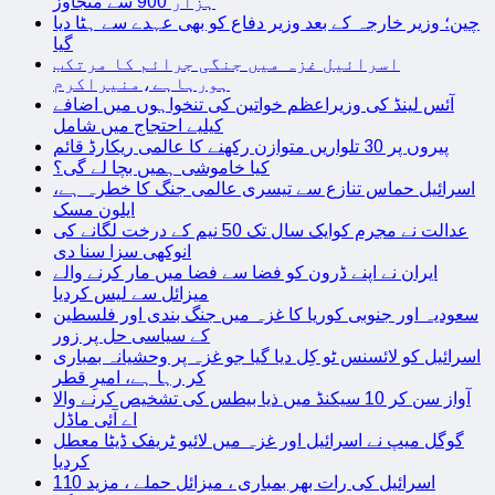
ہزار 900 سے متجاوز
چین؛ وزیر خارجہ کے بعد وزیر دفاع کو بھی عہدے سے ہٹا دیا
گیا
اسرائیل غزہ میں جنگی جرائم کا مرتکب
ہورہاہے،منیراکرم
آئس لینڈ کی وزیراعظم خواتین کی تنخواہوں میں اضافے
کیلیے احتجاج میں شامل
پیروں پر 30 تلواریں متوازن رکھنے کا عالمی ریکارڈ قائم
کیا خاموشی ہمیں بچا لے گی؟
اسرائیل حماس تنازع سے تیسری عالمی جنگ کا خطرہ ہے،
ایلون مسک
عدالت نے مجرم کوایک سال تک 50 نیم کے درخت لگانے کی
انوکھی سزا سنا دی
ایران نے اپنے ڈرون کو فضا سے فضا میں مار کرنے والے
میزائل سے لیس کردیا
سعودیہ اور جنوبی کوریا کا غزہ میں جنگ بندی اور فلسطین
کے سیاسی حل پر زور
اسرائیل کو لائسنس ٹو کِل دیا گیا جو غزہ پر وحشیانہ بمباری
کر رہا ہے، امیرِ قطر
آواز سن کر 10 سیکنڈ میں ذیا بیطس کی تشخیص کرنے والا
اے آئی ماڈل
گوگل میپ نے اسرائیل اور غزہ میں لائیو ٹریفک ڈیٹا معطل
کردیا
اسرائیل کی رات بھر بمباری ، میزائل حملے ، مزید 110