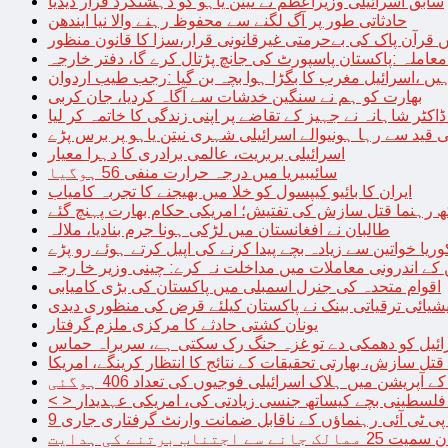
سابق اسرائیلی وزیراعظم نے نیتن یاہو کو دہشتگرد قرار دیدیا
حادثاتی طور پر آگ لگنے سے محفوظ رہنے والا نیا ایندھن
 قرآن پاک کی بےحرمتی غیرقانونی قرار،سزا کا قانون منظور
معاملہ :پاکستان پاسپورٹ کی جانچ پڑتال کرے گا، دفتر خارجہ
ں ،اسرائیل مغرب کا بگڑا ہوا بچہ بن گیا :رجب طیب اردوان
بھارت کو ہم نے سنگین خدشات سے آگاہ کردیا، جان کربی
قید سے رہا ہونیوالے اسرائیلی شہری نیتن یاہو پر برس پڑے
اسرائیلی بربریت، عالمی برادری کا دہرا معیار
سائیبیریا میں درجہ حرارت منفی 56 ہوگیا
ایران کا بائیو کیپسول کو خلا میں بھیجنے کا تجربہ کامیاب
 رہنما قتل سازش کی تفتیش؛ امریکی حکام بھارت پہنچ گئے
طالبان نے افغانستان میں لڑکی ہونا جرم بنادیا، ملالہ
یا خواتین سے زیادہ بچے پیدا کرنے کی اپیل کرتے ہوئے رو پڑے
 کے اندرونی معاملات میں مداخلت نہ کرے: چینی وزیر خا رجہ
اقوام متحدہ کی جنرل اسمبلی میں پاکستان کی بڑی کامیابی
یشیائی ترقیاتی بینک نے پاکستان کیلئے قرض کی منظوری دیدی
یونان کشتی حادثے کا مرکزی ملزم گرفتار
ائیل کو دھمکی دے تو غزہ جنگ رک سکتی ہے، سربراہ حماس
تل سازش، بھارتی تحقیقات کے نتائج کا انتظار کرینگے، امریکا
ے آپریشن میں ہلاک اسرائیلی فوجیوں کی تعداد 406 ہوگئی
میں فلسطینی بچے کیساتھ جنسی زیادتی کی، امریکی عہدیدار
 برتنے کی ہدایت