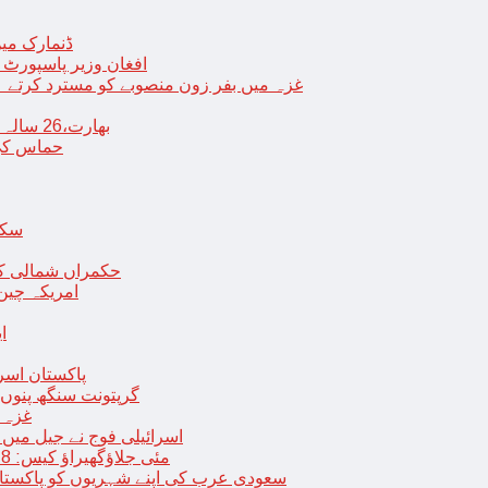
ڈنمارک میں
افغان وزیر پاسپورٹ 
غزہ میں بفر زون منصوبے کو مسترد کرتے ہی
بھارت،26 سالہ ڈاکٹر شاہانہ نے جہیز کے تقاضے پر اپنی زندگی کا خاتمہ کر لیا
حماس کی 
سکھ
حکمراں شمالی کور
امریکہ چین
ا
پاکستان اسر
گرپتونت سنگھ پنوں ق
غزہ ک
< > اسرائیلی فوج نے جیل 
9 مئی جلاؤگھیراؤ کیس: 8 پی ٹی آئی رہنماؤں کے ناقابل ضمانت وارنٹ گرفتاری جاری
سعودی عرب کی اپنے شہریوں کو پاکستان سمیت 25 ممالک جانے سے اجتناب