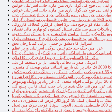
اسرائیل کی کئی اسلامی ممالک سے جنگ چھیڑنے کی دھمکی
 اپنی ہی فوج کی گولہ باری میں مارے جاتے، اسرائیلی خواتین
 اپنی ہی فوج کی گولہ باری میں مارے جاتے، اسرائیلی خواتین
بھارت نے بحیرہ عرب میں 3 جنگی بحری جہاز تعینات کر دیئے
یاستدان گرفتار
ذاتی مفاد کو ترجیح دینے پر3 افغان کرکٹرز کیخلاف کارروائی
 بائیکاٹ مہم سے ملٹی نیشنل کمپنیوں کو بھاری مالی نقصان
س کا یوکرین کے اہم اسٹریٹجک شہر پر قبضہ کرنے کا دعویٰ
تہ نہیں ملا’، شہید فلسطینی بچی کی ڈائری کے صفحات وائرل
اسرائیل کا دمشق پر حملہ، ایرانی کمانڈرجاں بحق
غزہ میں جنگ جلد ختم نہیں ہوگی، اسرائیلی وزیراعظم
 ایم ایف کی شرط، ای ایکس آئی ایم بینک کو آپریشنل کردیا گیا
ترکیہ کا پاکستانیوں کیلئے ای ویزا جاری کرنے کا اعلان
امریکی صدر نے دفاعی پالیسی بل پر دستخط کر دیئے
 مشن بھیجنے کا منصوبہ
پیشکش
 میں زندگی بھر کی رہائش کیلئے مستقل ویزے کا اجرا شروع
پھرموخر
یہ غزہ میں نئی جنگ بندی پر بات چیت کیلئے قاہرہ پہنچ گئے
نپوں کی لڑائی کے قریب گولف کھیلتے شخص کی ویڈیو وائرل
شمن نے اشتعال دلایا تو جوہری حملہ کردیں گے، شمالی کوریا
ے پاکستان کیلئے 35 کروڑ ڈالر قرض کی منظوری دے دی
ں تبدیل
 نئی سیاسی تاریخ، سابق صدر ٹرمپ الیکشن لڑنے کیلیے نااہل