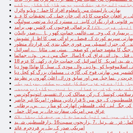
 جانےوالے جج فرینک کیپریو سرطان کا شکار ہوگئے
بھارتی پارلیمنٹ میں نامعلوم افراد کا حملہ؛ ویڈیو وائرل
بے پر افغان حکومت کا ڈی آئی خان حملے کی تحقیقات کا عہد
ر قانونی قرار، نگران کابینہ نے مسترد کردیا، مرتضی سولنگی
ہ پربمباری کی وجہ سےعالمی حمایت کھو رہا ہے،صدر بائیڈن
ھارتی سپریم کورٹ کے فیصلے پر او آئی سی کا اظہارِ تشویش
حدہ کی جنرل اسمبلی میں فوری جنگ بندی کی قرارداد منظور
 جنگ کا مقصد حماس کو صفحہ ہستی سے مٹانا ہے، اسرائیل
نےعراق کی 14سالہ جنگ میں نہیں ہوئے، جمائما
نی شہید، امریکہ کا اسرائیل کی حمایت جاری رکھنے کا عزم
ے اسلاموفوبیا کو ہوا دینے والے مودی کے سیل کا بھانڈا پھوڑ دیا
شمیر میں بھارتی فوج کی گاڑی نے مسلمان بزرگ کو کچل دیا
یت رہنما جیل میں اور سابق وزرائے اعلیٰ گھروں پر نظربند
ار ڈال دے تو غزہ جنگ کل ختم ہو سکتی ہے،امریکہ
کے بغیر کوئی یرغمالی رہا نہیں ہوگا،ابوعبیدہ
رسلامتی کونسل کےرکن ممالک کی رائےتقسیم، انتونیوگوتریس
حق میں 5 قراردادیں منظور؛ امریکا غیر حاضر
 جگہ لینے کیلیے فلسطین اتھارٹی کو منا رہے ہیں، برطانیہ
عراق میں امریکی سفارت خانے پر میزائل حملہ
ڑائی میں اسرائیل کے سابق آرمی چیف کا بیٹا ہلاک
امریکی صدر کے بیٹے پر فردجرم عائد