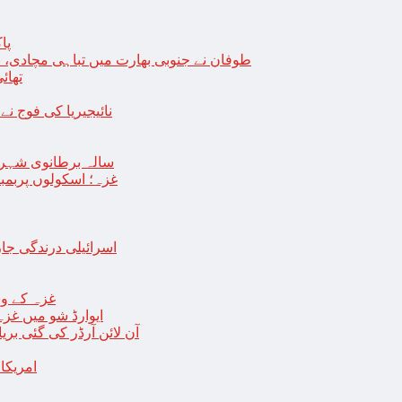
پا
طوفان نے جنوبی بھارت میں تباہی مچادی، نوا
تھائی
نائیجیریا کی فوج نے غل
19 سالہ برطانوی شہ
غزہ؛ اسکولوں پربمباری سے50 شہید، درجنوں اسرائیلی ٹی
اسرائیلی درندگی ج
غزہ کے وس
“ایوارڈ شو میں غز
آن لائن آرڈر کی گئی بر
امریکا میں 