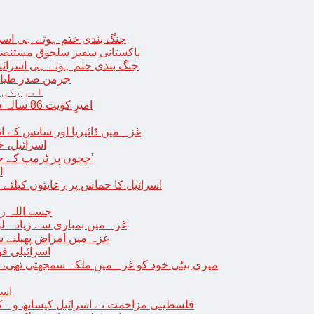
جنگ بندی ختم ہوتے ہی اسرئیل کے 
پاکستانی سفیر سلجوق مستنصر 
جنگ بندی ختم ہوتے ہی اسرائیل کے غ
جرمن صدر طیارے
امریکی 
امیرِ کویت 86 سالہ شیخ نواف الاحمد کی اچانک طبیعت بگڑ گئی؛ اسپتال میں داخل
غزہ میں ڈائیریا اور سانس کے ان
اسرائیل، 
‘ججوں پر ٹرمپ کے حملے روکنے کا واحد طریقہ ہے کہ انہیں جیل میں ڈال دیا جائے’
ا
اسرائیل کا حماس پر رعایتوں کیلئے 
جسے اللہ رکھے؛ غزہ
غزہ میں بمباری سے زیادہ 
غزہ میں امراض پھیلنے 
اسرائیلی فو
میری بیٹی خود کو غزہ میں ملکہ سمجھتی تھی،
اسر
فلسطینی مزاحمت نے اسرائیل کیساتھ وہ ک