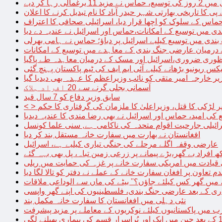
الی رہا کر دیے
پی کا تاریخی بھارتی شہر حیدر آباد کا نام تبدیل کرنے کا اعلان
 حماس کے سلوک کو اچھا قرار دیا، اسرائیلی صحافی کا اعتراف
دی میں توسیع کے امکانات،حماس اور اسرائیل نے عندیہ دے دیا
 بندی میں توسیع کیلیے اسرائیل پر دباؤ؛ حماس نے ہامی بھرلی
 درمیان عارضی جنگ بندی کے معاہدے میں توسیع کے امکانات
نظوری ضروری،اسرائیل اور مسک کے درمیان معاہدہ طے پاگیا
کس ریونیو بڑھانے کیلیے آئی ایم ایف کی ٹیم پاکستان پہنچ گئی
یر خارجہ امیر متقی کو نائب وزیراعظم کا عہدہ بھی دیدیا گیا
آسمانی بجلی گرنے سے 20 افراد ہلاک
سابق وزیر دفاع کو 7 سال قید
پر لڑکی کا قتل، وزیراعلیٰ کا ملزمان کی گرفتاری کا حکم
کی امید، حماس اور اسرائیل نے بھی رضا مندی کا عندیہ دیدیا
ائیلی جارحیت اقوام متحدہ کی ناکامی ہے, سنی علما کونسل
افغانستان نے بھارت میں سفارت خانہ مستقل بند کر دیا
عارضی وقفہ اگلے مرحلے کی جنگی تیاری کیلیے ہے، اسرائیل
 قیادت میں امریکی سفارت خانے پر غزہ کی حمایت میں ریلی
م تعاون پر افغان سفارت خانے کے عملے نے دفتر کو تالا لگا دیا
 میں گھر کس کیلئے جاؤں؟” بیٹے کی ماں سے الوداعی ملاقات
نئی دہلی میں افغانستان کا سفارت خانہ مکمل بند
میں پاکستانیوں کیلئے نوکریوں کے معاملے پر مزید پیشرفت