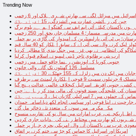
Trending Now
سرائیل میں میزائل لگنے سے بھارتی شہری ہلاک اور 6 زخمی
چین کی رہائشی عمارت میں آتشزدگی، 15 افراد ہلاک
 ہوں پاکستان کیلئے آئی ایم ایف سے گفتگو اہم ہے، بلوم برگ
رت میں مدرسہ مسمار؛ 4 مسلمان جاں بحق اور 250 زخمی
رستان؛ پی ٹی آئی پارلیمنٹرین کے امیدوار کی گاڑی پر بم حملہ
یک کرنے والے سی آئی اے کے سابق اہلکار کو 40 سال قید
اگو کی انتظامیہ نے بھی غزہ میں جنگ بندی کا مطالبہ کردیا
ارب پتی برطانوی تاجر ڈینی لیمبو نے اسلام قبول کرلیا
جنوبی کوریا کے اپوزیشن رہنما چاقو حملے میں زخمی
مسلسل 126 گھنٹوں تک گانے والی خاتون
جاپان میں ایک دن میں زلزلے کے 155 جھٹکے، 30 افراد ہلاک
ارلیمنٹ سے برطرف
کشی، جنوبی افریقہ اسرائیل کیخلاف عالمی عدالت پہنچ گیا
ستان کی علیحدگی پسند قوتوں کی مالی مدد کر رہا ہے: چین
س کے حملوں میں 7 اسرائیلی گاڑیاں تباہ، 3 صہیونی ہلاک
 جارحیت نے اپنا فوجی اور سیاسی انجام لکھ دیا،اسامہ حمدان
مکہ مکرمہ میں سونے کے متعدد نئے ذخائر مل گئے
اظہاریکجہتی، عرب امارات میں سال نو کی تقاریب منسوخ
نے شہریوں کو بھارت میں محتاط رہنے کی ہدایات جاری کردیں
ودی عرب سے پاکستان آنے والے امریکی بحری جہاز پر حملہ
امریکا اور اسرائیل کا حماس کو جڑ سے ختم کرنے پر اتفاق