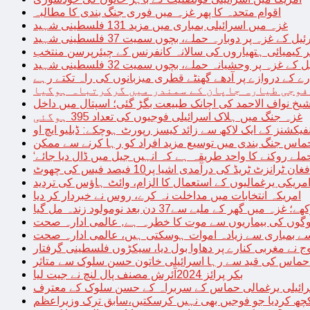
اقوام متحدہ کا پھر غزہ میں فوری جنگ بندی کا مطالبہ
غزہ میں اسرائیلی بمباری میں مزید 131 فلسطینی شہید
غزہ پر دوبارہ حملے، بچوں سمیت 37 فلسطینی شہید
کیمیائی ہتھیاروں کی سالانہ کانفرنس کے چیئرپرسن منتخب
زہ پر وحشیانہ حملے، بچوں سمیت 32 فلسطینی شہید
 کے دروازے پر آدھے گھنٹے قطری میزبانوں کی راہ تکتے رہے
فوجی طیارہ جاپان کے سمندر میں گرکرتباہ ہوگیا
غزہ جنگ میں ہلاک اسرائیلی فوجیوں کی تعداد 395 ہوگئی
فیکشنز کے ایک لاکھ سے زائد کیسز رپورٹ ہوچکے: ڈبلیو ایچ او
حماس جنگ بندی میں توسیع مزید افراد کو رہا کرنے سے ممکن
فغان ٹرانزٹ ٹریڈ کی درآمدی اشیا پر10 فیصد فیس کی چھوٹ
امریکی یرغمالیوں کے استعمال کا الزام، وائٹ ہاؤس کی تردید
امریکہ انتخابات میں مداخلت نہ کرے، روس نے خبردار کر دیا
 میں گھر کے ملبے سے37 دن بعد نومولود زندہ مل گیا
لوگوں کی بیماریوں سے موت کا خطرہ ہے, عالمی ادارہ صحت
سے بمباری سے زیادہ اموات ہوسکتی ہیں، عالمی ادارہ صحت
ج نے مغربی کنارے پر دھاوا بول دیا، سیکڑوں فلسطینی گرفتار
 حماس کی قید سے رہا اسرائیلی خاتون حسن سلوک سے متاثر
بکر پرائز 2024آئرش مصنف پال لنچ نے جیت لیا
ائیلی یرغمالی حماس کے سربراہ کے حسن سلوک کے معترف
چھ کردیا جو فوجیں بھی نہیں کرسکتیں،سابق ترک وزیراعظم