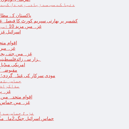
دنیا کے سب سے زیادہ رحم دل کہے
پاکستان کے مطال
کشمیر پر بھارتی سپریم کورٹ کا فیصلہ غی
غزہ میں مزید 10 اسرائیلی فوجی ہلاک؛ 2 یرغمالی فوجیوں کی لاشیں بھی برآمد
اسرائیل غز
ب
اقوام مت
غزہ میں
غزہ میں جتنے بچے قتل ہوئے اُت
18 ہزار سے زائدفلسطی
امریکی میڈیا ن
مقبوضہ ک
مودی سرکار کی غنڈہ گردی؛ حر
حماس ہتھی
مذاکرات 
غزہ پ
اقوام متحدہ میں فلسطینیوں کے 
غزہ میں حماس کی
غزہ؛ حماس سے ل
حماس اسرائیل جنگ،2ماہ مکمل: غزہ شہرتباہ،7ہزاربچوں سمیت16ہزارفلسطینی شہید