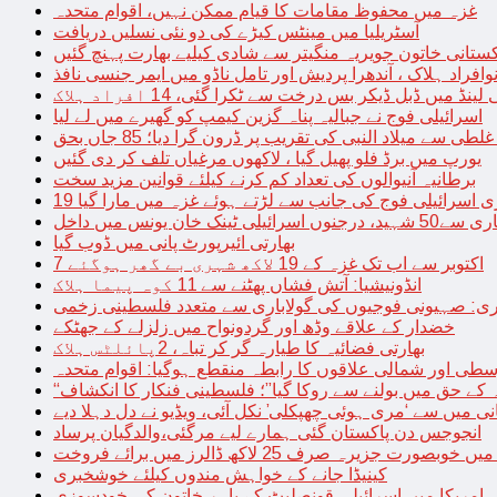
غزہ میں محفوظ مقامات کا قیام ممکن نہیں، اقوام متحدہ
آسٹریلیا میں مینٹس کیڑے کی دو نئی نسلیں دریافت
کستانی خاتون جویریہ منگیتر سے شادی کیلیے بھارت پہنچ گئیں
فراد ہلاک ، آندھرا پردیش اور تامل ناڈو میں ایمر جنسی نافذ
 لینڈ میں ڈبل ڈیکر بس درخت سے ٹکرا گئی، 14 افراد ہلاک
اسرائیلی فوج نے جبالیہ پناہ گزین کیمپ کو گھیرے میں لے لیا
طی سے میلاد النبی کی تقریب پر ڈرون گرا دیا؛ 85 جاں بحق
یورپ میں برڈ فلو پھیل گیا ، لاکھوں مرغیاں تلف کر دی گئیں
برطانیہ آنیوالوں کی تعداد کم کرنے کیلئے قوانین مزید سخت
ری اسرائیلی فوج کی جانب سے لڑتے ہوئے غزہ میں مارا گیا
نک خان یونس میں داخل
بھارتی ائیرپورٹ پانی میں ڈوب گیا
7 اکتوبر سے اب تک غزہ کے 19 لاکھ شہری بے گھر ہوگئے
انڈونیشیا: آتش فشاں پھٹنے سے 11 کوہ پیما ہلاک
اری: صہیونی فوجیوں کی گولاباری سے متعدد فلسطینی زخمی
خضدار کے علاقے وڈھ اور گردونواح میں زلزلے کے جھٹکے
بھارتی فضائیہ کا طیارہ گر کر تباہ، 2پائلٹس ہلاک
طی اور شمالی علاقوں کا رابطہ منقطع ہوگیا: اقوام متحدہ
ہ کے حق میں بولنے سے روکا گیا”؛ فلسطینی فنکار کا انکشاف
یانی میں سے ‘مری ہوئی چھپکلی’ نکل آئی، ویڈیو نے دل دہلا دیے
انجوجس دن پاکستان گئی ہمارے لیے مرگئی،والدگیان پرساد
خوبصورت جزیرہ صرف 25 لاکھ ڈالرز میں برائے فروخت
کینیڈا جانے کے خواہش مندوں کیلئے خوشخبری
امریکا میں اسرائیلی قونصلیٹ کے باہر خاتون کی خودسوزی