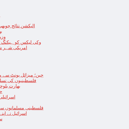
ا
الیکشن نتائج جوبھی
بھا
وزی
وکی لیکس کو ہیکنگ ٹولز ل
امریکی شہر شک
چین؛ میزائل یونٹ سے منسلک 4 جرنیلوں سمیت 9 فوجی اہلکارپ
فلسطینیوں کی نسل 
بھارت بلوچ
حما
اسرائیلی
فلسطینی مسلمانوں سے 
اسرائیل نے اپ
سع