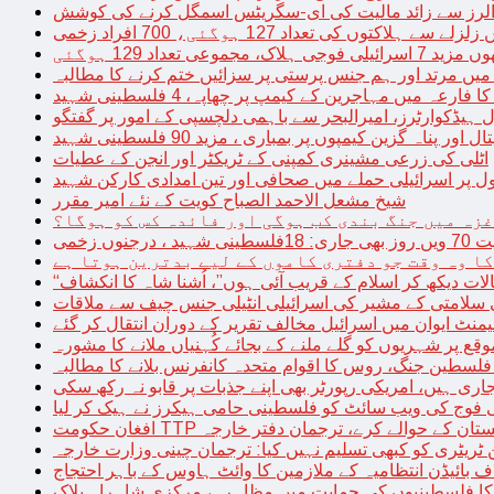
توں کی تعداد 127 ہوگئی، 700 افراد زخمی
مجموعی تعداد 129 ہوگئی
میں مرتد اور ہم جنس پرستی پر سزائیں ختم کرنے کا مطالبہ
 فارعہ میں مہاجرین کے کیمپ پر چھاپہ، 4 فلسطینی شہید
ل ہیڈکوارٹرز، امیرالبحر سے باہمی دلچسپی کے امور پر گفتگو
پناہ گزین کیمپوں پر بمباری ، مزید 90 فلسطینی شہید
اٹلی کی زرعی مشینری کمپنی کے ٹریکٹر اور انجن کے عطیات
ل پر اسرائیلی حملے میں صحافی اور تین امدادی کارکن شہید
شیخ مشعل الاحمد الصباح کویت کے نئے امیر مقرر
غزہ میں جنگ بندی کب ہوگی اور فائدہ کس کو ہوگا؟
جنوں زخمی
کا وہ وقت جو دفتری کاموں کے لیے بدترین ہوتا ہے
لات دیکھ کر اسلام کے قریب آئی ہوں”، اُشنا شاہ کا انکشاف
سلامتی کے مشیر کی اسرائیلی انٹیلی جنس چیف سے ملاقات
یمنٹ ایوان میں اسرائیل مخالف تقریر کے دوران انتقال کر گئے
ع پر شہریوں کو گلے ملنے کے بجائے کُہنیاں ملانے کا مشورہ
فلسطین جنگ، روس کا اقوام متحدہ کانفرنس بلانے کا مطالبہ
اری ہیں، امریکی رپورٹر بھی اپنے جذبات پر قابو نہ رکھ سکی
ی فوج کی ویب سائٹ کو فلسطینی حامی ہیکرز نے ہیک کر لیا
قیادت کو پاکستان کے حوالے کرے، ترجمان دفتر خارجہ
ین ٹریٹری کو کبھی تسلیم نہیں کیا: ترجمان چینی وزارت خارجہ
 بائیڈن انتظامیہ کے ملازمین کا وائٹ ہاوس کے باہر احتجاج
ں کا فلسطینیوں کی حمایت میں مظاہرہ، مرکزی شاہراہ بلاک