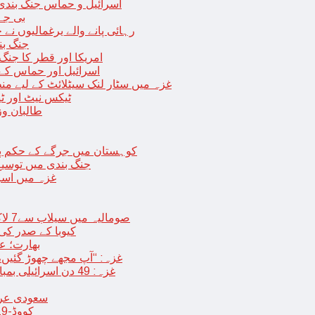
اسرائیل و حماس جنگ بندی میں 2 روز کی توسیع، حماس نے مزید 11 یرغم
بی جے 
رہائی پانے والے یرغمالیوں نے
جنگ بن
امریکا اور قطر کا جنگ
اسرائیل اور حماس کے
غزہ میں سٹار لنک سیٹلائٹ کے لیے م
ٹیکس نیٹ اور ٹی
طالبان وز
< > کوہستان میں جرگے کے حکم 
جنگ بندی میں توسیع 
غزہ میں اسر
صومالیہ میں سیلاب سے7 لاکھ افراد بے گھر،بڑے پیمانے پر زرعی زمین تباہ، پل بھی بہہ گئے
کیوبا کے صدر کی
بھارت؛ عد
غزہ: “آپ مجھے چھوڑ گئیں،
غزہ: 49 دن اسرائیلی بمباری کے بعد عارضی جنگ بندی، فلسطینیوں کی اپنے گھر واپسی
سعودی عرب 
کووڈ-19 کے بعد چین میں ایک اور پُراسرار قسم کی بیماری پھیلنے لگی