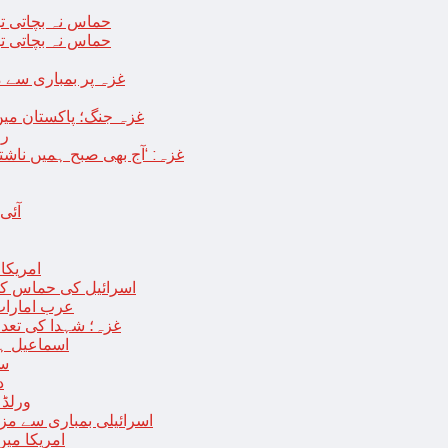
حماس نہ بچاتی تو
حماس نہ بچاتی تو
غزہ پر بمباری سے مزید 250 شہید ، رملہ میں خاتون فلسطینی س
غزہ جنگ؛ پاکستان میں
رو
غزہ: ‘آج بھی صبح ہمیں ناش
آئی
امریکا کا 2030 تک چاند پر ایک بار پھر انسانی
اسرائیل کی حماس کو 35 قیدیوں کی رہائی کے بدلے 7 روزہ جنگ بندی کی 
عرب امارات
غزہ؛ شہدا کی تعداد 20 ہزار ہوگئی، اقوام متحدہ کی قرارداد پر ووٹنگ 
اسماعیل ہن
سا
د
ورلڈ بینک ن
اسرائیلی بمباری سے مزید 100 فلسطینی شہید ، العودہ اسپتال فوجی بیرک می
امریکا میں