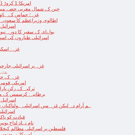
امریکا:1 کروڑ ڈالرز سے زائد مالیت کی ای-سگریٹس اسمگل کرنے کی کوشش
چین کے شمال مغربی حصے میں زلزلے سے ہلاک
غزہ؛ حماس کے ہاتھوں مزید 7 اسرائیلی فوجی ہلاک، 
اطالوی وزیراعظم کا سعودیہ 
اسرائیل کا
یواےای کے سفیر کا دورہ نیو
اسرائیلی طیاروں کی اسپتال اور 
غزہ: اسکو
غزہ پر اسرائیلی جارحیت 70 ویں روز بھی جاری: 18فلسطینی شہید ، در
دن 
“غزہ کے حا
امریکی قومی 
ترکیہ کے رکن پارل
برطانیہ: کرسمس کے موق
اسرائیل 
ہم آرام دہ لیکن غزہ میں اسرائیلی ہولناکیاں ج
اسرائیل
افغان حکومت TTP 
نام نہاد لداخ یون
فلسطین پر اسرائیلی مظالم کیخلاف
امریکا: یہودیو