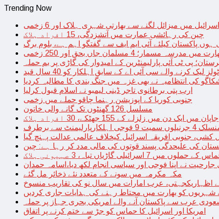
Trending Now
سرائیل میں میزائل لگنے سے بھارتی شہری ہلاک اور 6 زخمی
چین کی رہائشی عمارت میں آتشزدگی، 15 افراد ہلاک
 ہوں پاکستان کیلئے آئی ایم ایف سے گفتگو اہم ہے، بلوم برگ
رت میں مدرسہ مسمار؛ 4 مسلمان جاں بحق اور 250 زخمی
رستان؛ پی ٹی آئی پارلیمنٹرین کے امیدوار کی گاڑی پر بم حملہ
یک کرنے والے سی آئی اے کے سابق اہلکار کو 40 سال قید
اگو کی انتظامیہ نے بھی غزہ میں جنگ بندی کا مطالبہ کردیا
ارب پتی برطانوی تاجر ڈینی لیمبو نے اسلام قبول کرلیا
جنوبی کوریا کے اپوزیشن رہنما چاقو حملے میں زخمی
مسلسل 126 گھنٹوں تک گانے والی خاتون
جاپان میں ایک دن میں زلزلے کے 155 جھٹکے، 30 افراد ہلاک
ارلیمنٹ سے برطرف
کشی، جنوبی افریقہ اسرائیل کیخلاف عالمی عدالت پہنچ گیا
ستان کی علیحدگی پسند قوتوں کی مالی مدد کر رہا ہے: چین
س کے حملوں میں 7 اسرائیلی گاڑیاں تباہ، 3 صہیونی ہلاک
 جارحیت نے اپنا فوجی اور سیاسی انجام لکھ دیا،اسامہ حمدان
مکہ مکرمہ میں سونے کے متعدد نئے ذخائر مل گئے
اظہاریکجہتی، عرب امارات میں سال نو کی تقاریب منسوخ
نے شہریوں کو بھارت میں محتاط رہنے کی ہدایات جاری کردیں
ودی عرب سے پاکستان آنے والے امریکی بحری جہاز پر حملہ
امریکا اور اسرائیل کا حماس کو جڑ سے ختم کرنے پر اتفاق