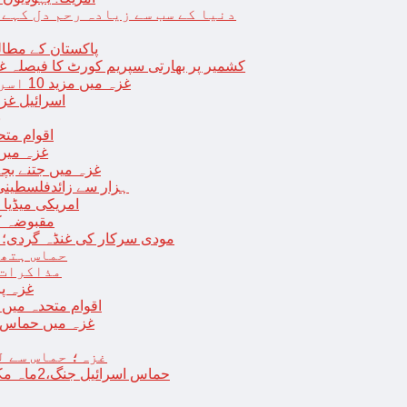
دنیا کے سب سے زیادہ رحم دل کہے
پاکستان کے مطال
کشمیر پر بھارتی سپریم کورٹ کا فیصلہ غی
غزہ میں مزید 10 اسرائیلی فوجی ہلاک؛ 2 یرغمالی فوجیوں کی لاشیں بھی برآمد
اسرائیل غز
ب
اقوام مت
غزہ میں
غزہ میں جتنے بچے قتل ہوئے اُت
18 ہزار سے زائدفلسطی
امریکی میڈیا ن
مقبوضہ ک
مودی سرکار کی غنڈہ گردی؛ حر
حماس ہتھی
مذاکرات 
غزہ پ
اقوام متحدہ میں فلسطینیوں کے 
غزہ میں حماس کی
غزہ؛ حماس سے ل
حماس اسرائیل جنگ،2ماہ مکمل: غزہ شہرتباہ،7ہزاربچوں سمیت16ہزارفلسطینی شہید