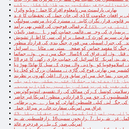
 جانےوالے جج فرینک کیپریو سرطان کا شکار ہوگئے
بھارتی پارلیمنٹ میں نامعلوم افراد کا حملہ؛ ویڈیو وائرل
بے پر افغان حکومت کا ڈی آئی خان حملے کی تحقیقات کا عہد
ر قانونی قرار، نگران کابینہ نے مسترد کردیا، مرتضی سولنگی
ہ پربمباری کی وجہ سےعالمی حمایت کھو رہا ہے،صدر بائیڈن
ھارتی سپریم کورٹ کے فیصلے پر او آئی سی کا اظہارِ تشویش
حدہ کی جنرل اسمبلی میں فوری جنگ بندی کی قرارداد منظور
 جنگ کا مقصد حماس کو صفحہ ہستی سے مٹانا ہے، اسرائیل
نےعراق کی 14سالہ جنگ میں نہیں ہوئے، جمائما
نی شہید، امریکہ کا اسرائیل کی حمایت جاری رکھنے کا عزم
ے اسلاموفوبیا کو ہوا دینے والے مودی کے سیل کا بھانڈا پھوڑ دیا
شمیر میں بھارتی فوج کی گاڑی نے مسلمان بزرگ کو کچل دیا
یت رہنما جیل میں اور سابق وزرائے اعلیٰ گھروں پر نظربند
ار ڈال دے تو غزہ جنگ کل ختم ہو سکتی ہے،امریکہ
کے بغیر کوئی یرغمالی رہا نہیں ہوگا،ابوعبیدہ
رسلامتی کونسل کےرکن ممالک کی رائےتقسیم، انتونیوگوتریس
حق میں 5 قراردادیں منظور؛ امریکا غیر حاضر
 جگہ لینے کیلیے فلسطین اتھارٹی کو منا رہے ہیں، برطانیہ
عراق میں امریکی سفارت خانے پر میزائل حملہ
ڑائی میں اسرائیل کے سابق آرمی چیف کا بیٹا ہلاک
امریکی صدر کے بیٹے پر فردجرم عائد