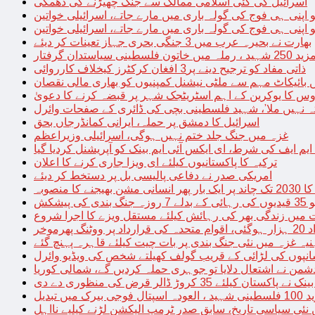
اسرائیل کی کئی اسلامی ممالک سے جنگ چھیڑنے کی دھمکی
 اپنی ہی فوج کی گولہ باری میں مارے جاتے، اسرائیلی خواتین
 اپنی ہی فوج کی گولہ باری میں مارے جاتے، اسرائیلی خواتین
بھارت نے بحیرہ عرب میں 3 جنگی بحری جہاز تعینات کر دیئے
یاستدان گرفتار
ذاتی مفاد کو ترجیح دینے پر3 افغان کرکٹرز کیخلاف کارروائی
 بائیکاٹ مہم سے ملٹی نیشنل کمپنیوں کو بھاری مالی نقصان
س کا یوکرین کے اہم اسٹریٹجک شہر پر قبضہ کرنے کا دعویٰ
تہ نہیں ملا’، شہید فلسطینی بچی کی ڈائری کے صفحات وائرل
اسرائیل کا دمشق پر حملہ، ایرانی کمانڈرجاں بحق
غزہ میں جنگ جلد ختم نہیں ہوگی، اسرائیلی وزیراعظم
 ایم ایف کی شرط، ای ایکس آئی ایم بینک کو آپریشنل کردیا گیا
ترکیہ کا پاکستانیوں کیلئے ای ویزا جاری کرنے کا اعلان
امریکی صدر نے دفاعی پالیسی بل پر دستخط کر دیئے
 مشن بھیجنے کا منصوبہ
پیشکش
 میں زندگی بھر کی رہائش کیلئے مستقل ویزے کا اجرا شروع
پھرموخر
یہ غزہ میں نئی جنگ بندی پر بات چیت کیلئے قاہرہ پہنچ گئے
نپوں کی لڑائی کے قریب گولف کھیلتے شخص کی ویڈیو وائرل
شمن نے اشتعال دلایا تو جوہری حملہ کردیں گے، شمالی کوریا
ے پاکستان کیلئے 35 کروڑ ڈالر قرض کی منظوری دے دی
ں تبدیل
 نئی سیاسی تاریخ، سابق صدر ٹرمپ الیکشن لڑنے کیلیے نااہل