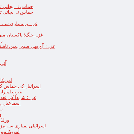
حماس نہ بچاتی تو
حماس نہ بچاتی تو
غزہ پر بمباری سے مزید 250 شہید ، رملہ میں خاتون فلسطینی س
غزہ جنگ؛ پاکستان میں
رو
غزہ: ‘آج بھی صبح ہمیں ناش
آئی
امریکا کا 2030 تک چاند پر ایک بار پھر انسانی
اسرائیل کی حماس کو 35 قیدیوں کی رہائی کے بدلے 7 روزہ جنگ بندی کی 
عرب امارات
غزہ؛ شہدا کی تعداد 20 ہزار ہوگئی، اقوام متحدہ کی قرارداد پر ووٹنگ 
اسماعیل ہن
سا
د
ورلڈ بینک ن
اسرائیلی بمباری سے مزید 100 فلسطینی شہید ، العودہ اسپتال فوجی بیرک می
امریکا میں