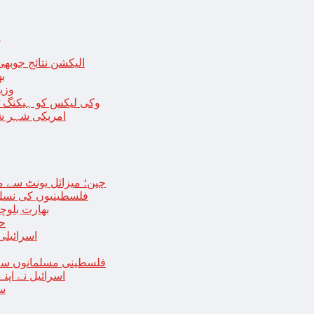
ا
الیکشن نتائج جوبھی
بھا
وزی
وکی لیکس کو ہیکنگ ٹولز ل
امریکی شہر شک
چین؛ میزائل یونٹ سے منسلک 4 جرنیلوں سمیت 9 فوجی اہلکارپ
فلسطینیوں کی نسل 
بھارت بلوچ
حما
اسرائیلی
فلسطینی مسلمانوں سے 
اسرائیل نے اپ
سع