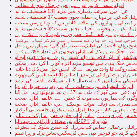
اقوام متحدہ کا پھر غزہ میں فوری جنگ بندی کا مطالبہ
غزہ میں اسرائیلی بمباری میں مزید 131 فلسطینی شہید
غزہ پر دوبارہ حملے، بچوں سمیت 37 فلسطینی شہید
کیمیائی ہتھیاروں کی سالانہ کانفرنس کے چیئرپرسن منتخب
زہ پر وحشیانہ حملے، بچوں سمیت 32 فلسطینی شہید
 کے دروازے پر آدھے گھنٹے قطری میزبانوں کی راہ تکتے رہے
فوجی طیارہ جاپان کے سمندر میں گرکرتباہ ہوگیا
غزہ جنگ میں ہلاک اسرائیلی فوجیوں کی تعداد 395 ہوگئی
فیکشنز کے ایک لاکھ سے زائد کیسز رپورٹ ہوچکے: ڈبلیو ایچ او
حماس جنگ بندی میں توسیع مزید افراد کو رہا کرنے سے ممکن
فغان ٹرانزٹ ٹریڈ کی درآمدی اشیا پر10 فیصد فیس کی چھوٹ
امریکی یرغمالیوں کے استعمال کا الزام، وائٹ ہاؤس کی تردید
امریکہ انتخابات میں مداخلت نہ کرے، روس نے خبردار کر دیا
 میں گھر کے ملبے سے37 دن بعد نومولود زندہ مل گیا
لوگوں کی بیماریوں سے موت کا خطرہ ہے, عالمی ادارہ صحت
سے بمباری سے زیادہ اموات ہوسکتی ہیں، عالمی ادارہ صحت
ج نے مغربی کنارے پر دھاوا بول دیا، سیکڑوں فلسطینی گرفتار
 حماس کی قید سے رہا اسرائیلی خاتون حسن سلوک سے متاثر
بکر پرائز 2024آئرش مصنف پال لنچ نے جیت لیا
ائیلی یرغمالی حماس کے سربراہ کے حسن سلوک کے معترف
چھ کردیا جو فوجیں بھی نہیں کرسکتیں،سابق ترک وزیراعظم