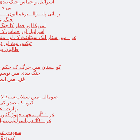
اسرائیل و حماس جنگ بندی میں 2 روز کی توسیع، حماس نے مزید 11 یرغم
بی جے 
رہائی پانے والے یرغمالیوں نے
جنگ بن
امریکا اور قطر کا جنگ
اسرائیل اور حماس کے
غزہ میں سٹار لنک سیٹلائٹ کے لیے م
ٹیکس نیٹ اور ٹی
طالبان وز
< > کوہستان میں جرگے کے حکم 
جنگ بندی میں توسیع 
غزہ میں اسر
صومالیہ میں سیلاب سے7 لاکھ افراد بے گھر،بڑے پیمانے پر زرعی زمین تباہ، پل بھی بہہ گئے
کیوبا کے صدر کی
بھارت؛ عد
غزہ: “آپ مجھے چھوڑ گئیں،
غزہ: 49 دن اسرائیلی بمباری کے بعد عارضی جنگ بندی، فلسطینیوں کی اپنے گھر واپسی
سعودی عرب 
کووڈ-19 کے بعد چین میں ایک اور پُراسرار قسم کی بیماری پھیلنے لگی