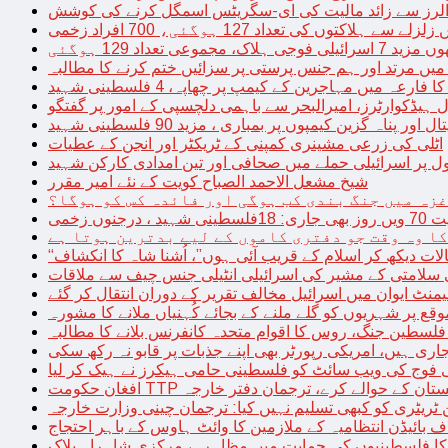
توں کی تعداد 127 ہوگئی، 700 افراد زخمی
مجموعی تعداد 129 ہوگئی
میں مرتد اور ہم جنس پرستی پر سزائیں ختم کرنے کا مطالبہ
 فارعہ میں مہاجرین کے کیمپ پر چھاپہ، 4 فلسطینی شہید
ل ہیڈکوارٹرز، امیرالبحر سے باہمی دلچسپی کے امور پر گفتگو
پناہ گزین کیمپوں پر بمباری ، مزید 90 فلسطینی شہید
اٹلی کی زرعی مشینری کمپنی کے ٹریکٹر اور انجن کے عطیات
ل پر اسرائیلی حملے میں صحافی اور تین امدادی کارکن شہید
شیخ مشعل الاحمد الصباح کویت کے نئے امیر مقرر
غزہ میں جنگ بندی کب ہوگی اور فائدہ کس کو ہوگا؟
جنوں زخمی
کا وہ وقت جو دفتری کاموں کے لیے بدترین ہوتا ہے
لات دیکھ کر اسلام کے قریب آئی ہوں”، اُشنا شاہ کا انکشاف
سلامتی کے مشیر کی اسرائیلی انٹیلی جنس چیف سے ملاقات
یمنٹ ایوان میں اسرائیل مخالف تقریر کے دوران انتقال کر گئے
ع پر شہریوں کو گلے ملنے کے بجائے کُہنیاں ملانے کا مشورہ
فلسطین جنگ، روس کا اقوام متحدہ کانفرنس بلانے کا مطالبہ
اری ہیں، امریکی رپورٹر بھی اپنے جذبات پر قابو نہ رکھ سکی
ی فوج کی ویب سائٹ کو فلسطینی حامی ہیکرز نے ہیک کر لیا
قیادت کو پاکستان کے حوالے کرے، ترجمان دفتر خارجہ
ین ٹریٹری کو کبھی تسلیم نہیں کیا: ترجمان چینی وزارت خارجہ
 بائیڈن انتظامیہ کے ملازمین کا وائٹ ہاوس کے باہر احتجاج
ں کا فلسطینیوں کی حمایت میں مظاہرہ، مرکزی شاہراہ بلاک