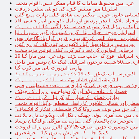
غزہ میں محفوظ مقامات کا قیام ممکن نہیں، اقوام متحدہ
آسٹریلیا میں مینٹس کیڑے کی دو نئی نسلیں دریافت
کستانی خاتون جویریہ منگیتر سے شادی کیلیے بھارت پہنچ گئیں
فراد ہلاک ، آندھرا پردیش اور تامل ناڈو میں ایمر جنسی نافذ
 لینڈ میں ڈبل ڈیکر بس درخت سے ٹکرا گئی، 14 افراد ہلاک
اسرائیلی فوج نے جبالیہ پناہ گزین کیمپ کو گھیرے میں لے لیا
طی سے میلاد النبی کی تقریب پر ڈرون گرا دیا؛ 85 جاں بحق
یورپ میں برڈ فلو پھیل گیا ، لاکھوں مرغیاں تلف کر دی گئیں
برطانیہ آنیوالوں کی تعداد کم کرنے کیلئے قوانین مزید سخت
ری اسرائیلی فوج کی جانب سے لڑتے ہوئے غزہ میں مارا گیا
نک خان یونس میں داخل
بھارتی ائیرپورٹ پانی میں ڈوب گیا
7 اکتوبر سے اب تک غزہ کے 19 لاکھ شہری بے گھر ہوگئے
انڈونیشیا: آتش فشاں پھٹنے سے 11 کوہ پیما ہلاک
اری: صہیونی فوجیوں کی گولاباری سے متعدد فلسطینی زخمی
خضدار کے علاقے وڈھ اور گردونواح میں زلزلے کے جھٹکے
بھارتی فضائیہ کا طیارہ گر کر تباہ، 2پائلٹس ہلاک
طی اور شمالی علاقوں کا رابطہ منقطع ہوگیا: اقوام متحدہ
ہ کے حق میں بولنے سے روکا گیا”؛ فلسطینی فنکار کا انکشاف
یانی میں سے ‘مری ہوئی چھپکلی’ نکل آئی، ویڈیو نے دل دہلا دیے
انجوجس دن پاکستان گئی ہمارے لیے مرگئی،والدگیان پرساد
خوبصورت جزیرہ صرف 25 لاکھ ڈالرز میں برائے فروخت
کینیڈا جانے کے خواہش مندوں کیلئے خوشخبری
امریکا میں اسرائیلی قونصلیٹ کے باہر خاتون کی خودسوزی