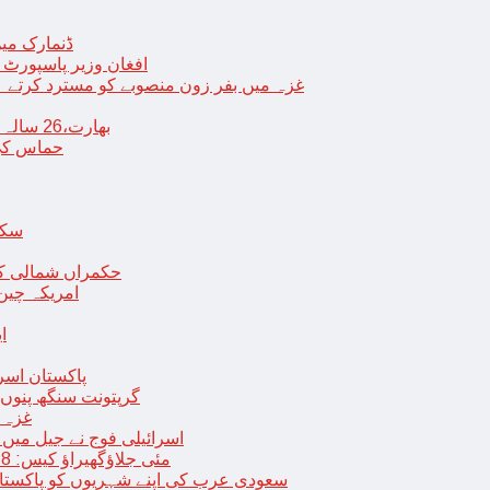
ڈنمارک میں
افغان وزیر پاسپورٹ 
غزہ میں بفر زون منصوبے کو مسترد کرتے ہی
بھارت،26 سالہ ڈاکٹر شاہانہ نے جہیز کے تقاضے پر اپنی زندگی کا خاتمہ کر لیا
حماس کی 
سکھ
حکمراں شمالی کور
امریکہ چین
ا
پاکستان اسر
گرپتونت سنگھ پنوں ق
غزہ ک
< > اسرائیلی فوج نے جیل 
9 مئی جلاؤگھیراؤ کیس: 8 پی ٹی آئی رہنماؤں کے ناقابل ضمانت وارنٹ گرفتاری جاری
سعودی عرب کی اپنے شہریوں کو پاکستان سمیت 25 ممالک جانے سے اجتناب