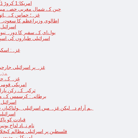
امریکا:1 کروڑ ڈالرز سے زائد مالیت کی ای-سگریٹس اسمگل کرنے کی کوشش
چین کے شمال مغربی حصے میں زلزلے سے ہلاک
غزہ؛ حماس کے ہاتھوں مزید 7 اسرائیلی فوجی ہلاک، 
اطالوی وزیراعظم کا سعودیہ 
اسرائیل کا
یواےای کے سفیر کا دورہ نیو
اسرائیلی طیاروں کی اسپتال اور 
غزہ: اسکو
غزہ پر اسرائیلی جارحیت 70 ویں روز بھی جاری: 18فلسطینی شہید ، در
دن 
“غزہ کے حا
امریکی قومی 
ترکیہ کے رکن پارل
برطانیہ: کرسمس کے موق
اسرائیل 
ہم آرام دہ لیکن غزہ میں اسرائیلی ہولناکیاں ج
اسرائیل
افغان حکومت TTP 
نام نہاد لداخ یون
فلسطین پر اسرائیلی مظالم کیخلاف
امریکا: یہودیو