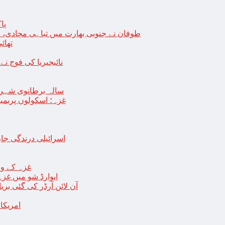
پا
طوفان نے جنوبی بھارت میں تباہی مچادی، نوا
تھائی
نائیجیریا کی فوج نے غل
19 سالہ برطانوی شہ
غزہ؛ اسکولوں پربمباری سے50 شہید، درجنوں اسرائیلی ٹی
اسرائیلی درندگی ج
غزہ کے وس
“ایوارڈ شو میں غز
آن لائن آرڈر کی گئی بر
امریکا میں 