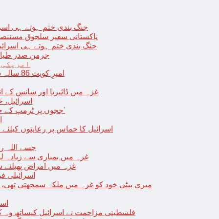
جنگ بندی ختم ہوتے ہی اسرئیل کے 
پاکستانی سفیر سلجوق مستنصر 
جنگ بندی ختم ہوتے ہی اسرائیل کے غ
جرمن صدر طیارے
امریکی 
امیرِ کویت 86 سالہ شیخ نواف الاحمد کی اچانک طبیعت بگڑ گئی؛ اسپتال میں داخل
غزہ میں ڈائیریا اور سانس کے ان
اسرائیل، 
‘ججوں پر ٹرمپ کے حملے روکنے کا واحد طریقہ ہے کہ انہیں جیل میں ڈال دیا جائے’
ا
اسرائیل کا حماس پر رعایتوں کیلئے 
جسے اللہ رکھے؛ غزہ
غزہ میں بمباری سے زیادہ 
غزہ میں امراض پھیلنے 
اسرائیلی فو
میری بیٹی خود کو غزہ میں ملکہ سمجھتی تھی،
اسر
فلسطینی مزاحمت نے اسرائیل کیساتھ وہ ک