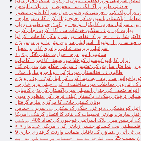
سابق اسرائیلی وزیراعظم نے نیتن یاہو کو دہشتگرد قرار دیدیا
حادثاتی طور پر آگ لگنے سے محفوظ رہنے والا نیا ایندھن
 قرآن پاک کی بےحرمتی غیرقانونی قرار،سزا کا قانون منظور
معاملہ :پاکستان پاسپورٹ کی جانچ پڑتال کرے گا، دفتر خارجہ
ں ،اسرائیل مغرب کا بگڑا ہوا بچہ بن گیا :رجب طیب اردوان
بھارت کو ہم نے سنگین خدشات سے آگاہ کردیا، جان کربی
قید سے رہا ہونیوالے اسرائیلی شہری نیتن یاہو پر برس پڑے
اسرائیلی بربریت، عالمی برادری کا دہرا معیار
سائیبیریا میں درجہ حرارت منفی 56 ہوگیا
ایران کا بائیو کیپسول کو خلا میں بھیجنے کا تجربہ کامیاب
 رہنما قتل سازش کی تفتیش؛ امریکی حکام بھارت پہنچ گئے
طالبان نے افغانستان میں لڑکی ہونا جرم بنادیا، ملالہ
یا خواتین سے زیادہ بچے پیدا کرنے کی اپیل کرتے ہوئے رو پڑے
 کے اندرونی معاملات میں مداخلت نہ کرے: چینی وزیر خا رجہ
اقوام متحدہ کی جنرل اسمبلی میں پاکستان کی بڑی کامیابی
یشیائی ترقیاتی بینک نے پاکستان کیلئے قرض کی منظوری دیدی
یونان کشتی حادثے کا مرکزی ملزم گرفتار
ائیل کو دھمکی دے تو غزہ جنگ رک سکتی ہے، سربراہ حماس
تل سازش، بھارتی تحقیقات کے نتائج کا انتظار کرینگے، امریکا
ے آپریشن میں ہلاک اسرائیلی فوجیوں کی تعداد 406 ہوگئی
میں فلسطینی بچے کیساتھ جنسی زیادتی کی، امریکی عہدیدار
 برتنے کی ہدایت