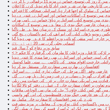
الی رہا کر دیے
پی کا تاریخی بھارتی شہر حیدر آباد کا نام تبدیل کرنے کا اعلان
 حماس کے سلوک کو اچھا قرار دیا، اسرائیلی صحافی کا اعتراف
دی میں توسیع کے امکانات،حماس اور اسرائیل نے عندیہ دے دیا
 بندی میں توسیع کیلیے اسرائیل پر دباؤ؛ حماس نے ہامی بھرلی
 درمیان عارضی جنگ بندی کے معاہدے میں توسیع کے امکانات
نظوری ضروری،اسرائیل اور مسک کے درمیان معاہدہ طے پاگیا
کس ریونیو بڑھانے کیلیے آئی ایم ایف کی ٹیم پاکستان پہنچ گئی
یر خارجہ امیر متقی کو نائب وزیراعظم کا عہدہ بھی دیدیا گیا
آسمانی بجلی گرنے سے 20 افراد ہلاک
سابق وزیر دفاع کو 7 سال قید
پر لڑکی کا قتل، وزیراعلیٰ کا ملزمان کی گرفتاری کا حکم
کی امید، حماس اور اسرائیل نے بھی رضا مندی کا عندیہ دیدیا
ائیلی جارحیت اقوام متحدہ کی ناکامی ہے, سنی علما کونسل
افغانستان نے بھارت میں سفارت خانہ مستقل بند کر دیا
عارضی وقفہ اگلے مرحلے کی جنگی تیاری کیلیے ہے، اسرائیل
 قیادت میں امریکی سفارت خانے پر غزہ کی حمایت میں ریلی
م تعاون پر افغان سفارت خانے کے عملے نے دفتر کو تالا لگا دیا
 میں گھر کس کیلئے جاؤں؟” بیٹے کی ماں سے الوداعی ملاقات
نئی دہلی میں افغانستان کا سفارت خانہ مکمل بند
میں پاکستانیوں کیلئے نوکریوں کے معاملے پر مزید پیشرفت