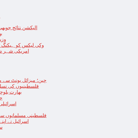
ا
الیکشن نتائج جوبھی
بھا
وزی
وکی لیکس کو ہیکنگ ٹولز ل
امریکی شہر شک
چین؛ میزائل یونٹ سے منسلک 4 جرنیلوں سمیت 9 فوجی اہلکارپ
فلسطینیوں کی نسل 
بھارت بلوچ
حما
اسرائیلی
فلسطینی مسلمانوں سے 
اسرائیل نے اپ
سع