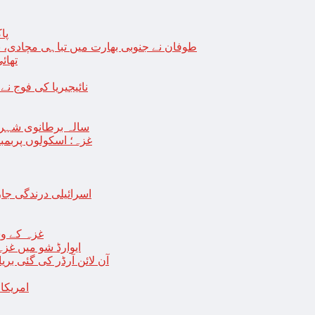
پا
طوفان نے جنوبی بھارت میں تباہی مچادی، نوا
تھائی
نائیجیریا کی فوج نے غل
19 سالہ برطانوی شہ
غزہ؛ اسکولوں پربمباری سے50 شہید، درجنوں اسرائیلی ٹی
اسرائیلی درندگی ج
غزہ کے وس
“ایوارڈ شو میں غز
آن لائن آرڈر کی گئی بر
امریکا میں 