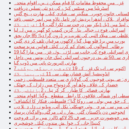
غزہ میں محفوظ مقامات کا قیام ممکن نہیں، اقوام متحدہ
آسٹریلیا میں مینٹس کیڑے کی دو نئی نسلیں دریافت
کستانی خاتون جویریہ منگیتر سے شادی کیلیے بھارت پہنچ گئیں
فراد ہلاک ، آندھرا پردیش اور تامل ناڈو میں ایمر جنسی نافذ
 لینڈ میں ڈبل ڈیکر بس درخت سے ٹکرا گئی، 14 افراد ہلاک
اسرائیلی فوج نے جبالیہ پناہ گزین کیمپ کو گھیرے میں لے لیا
طی سے میلاد النبی کی تقریب پر ڈرون گرا دیا؛ 85 جاں بحق
یورپ میں برڈ فلو پھیل گیا ، لاکھوں مرغیاں تلف کر دی گئیں
برطانیہ آنیوالوں کی تعداد کم کرنے کیلئے قوانین مزید سخت
ری اسرائیلی فوج کی جانب سے لڑتے ہوئے غزہ میں مارا گیا
نک خان یونس میں داخل
بھارتی ائیرپورٹ پانی میں ڈوب گیا
7 اکتوبر سے اب تک غزہ کے 19 لاکھ شہری بے گھر ہوگئے
انڈونیشیا: آتش فشاں پھٹنے سے 11 کوہ پیما ہلاک
اری: صہیونی فوجیوں کی گولاباری سے متعدد فلسطینی زخمی
خضدار کے علاقے وڈھ اور گردونواح میں زلزلے کے جھٹکے
بھارتی فضائیہ کا طیارہ گر کر تباہ، 2پائلٹس ہلاک
طی اور شمالی علاقوں کا رابطہ منقطع ہوگیا: اقوام متحدہ
ہ کے حق میں بولنے سے روکا گیا”؛ فلسطینی فنکار کا انکشاف
یانی میں سے ‘مری ہوئی چھپکلی’ نکل آئی، ویڈیو نے دل دہلا دیے
انجوجس دن پاکستان گئی ہمارے لیے مرگئی،والدگیان پرساد
خوبصورت جزیرہ صرف 25 لاکھ ڈالرز میں برائے فروخت
کینیڈا جانے کے خواہش مندوں کیلئے خوشخبری
امریکا میں اسرائیلی قونصلیٹ کے باہر خاتون کی خودسوزی