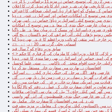
الی رہا کر دیے
پی کا تاریخی بھارتی شہر حیدر آباد کا نام تبدیل کرنے کا اعلان
 حماس کے سلوک کو اچھا قرار دیا، اسرائیلی صحافی کا اعتراف
دی میں توسیع کے امکانات،حماس اور اسرائیل نے عندیہ دے دیا
 بندی میں توسیع کیلیے اسرائیل پر دباؤ؛ حماس نے ہامی بھرلی
 درمیان عارضی جنگ بندی کے معاہدے میں توسیع کے امکانات
نظوری ضروری،اسرائیل اور مسک کے درمیان معاہدہ طے پاگیا
کس ریونیو بڑھانے کیلیے آئی ایم ایف کی ٹیم پاکستان پہنچ گئی
یر خارجہ امیر متقی کو نائب وزیراعظم کا عہدہ بھی دیدیا گیا
آسمانی بجلی گرنے سے 20 افراد ہلاک
سابق وزیر دفاع کو 7 سال قید
پر لڑکی کا قتل، وزیراعلیٰ کا ملزمان کی گرفتاری کا حکم
کی امید، حماس اور اسرائیل نے بھی رضا مندی کا عندیہ دیدیا
ائیلی جارحیت اقوام متحدہ کی ناکامی ہے, سنی علما کونسل
افغانستان نے بھارت میں سفارت خانہ مستقل بند کر دیا
عارضی وقفہ اگلے مرحلے کی جنگی تیاری کیلیے ہے، اسرائیل
 قیادت میں امریکی سفارت خانے پر غزہ کی حمایت میں ریلی
م تعاون پر افغان سفارت خانے کے عملے نے دفتر کو تالا لگا دیا
 میں گھر کس کیلئے جاؤں؟” بیٹے کی ماں سے الوداعی ملاقات
نئی دہلی میں افغانستان کا سفارت خانہ مکمل بند
میں پاکستانیوں کیلئے نوکریوں کے معاملے پر مزید پیشرفت