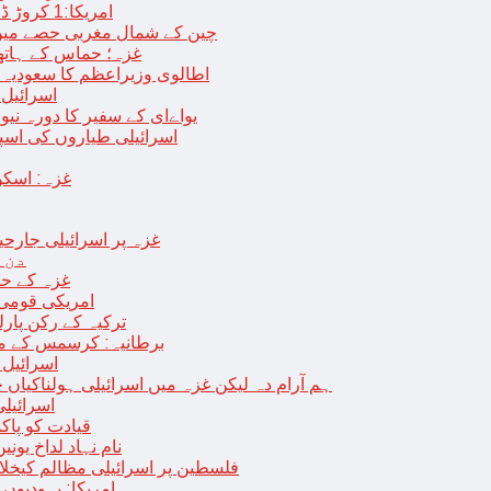
امریکا:1 کروڑ ڈالرز سے زائد مالیت کی ای-سگریٹس اسمگل کرنے کی کوشش
چین کے شمال مغربی حصے میں زلزلے سے ہلاک
غزہ؛ حماس کے ہاتھوں مزید 7 اسرائیلی فوجی ہلاک، 
اطالوی وزیراعظم کا سعودیہ 
اسرائیل کا
یواےای کے سفیر کا دورہ نیو
اسرائیلی طیاروں کی اسپتال اور 
غزہ: اسکو
غزہ پر اسرائیلی جارحیت 70 ویں روز بھی جاری: 18فلسطینی شہید ، در
دن 
“غزہ کے حا
امریکی قومی 
ترکیہ کے رکن پارل
برطانیہ: کرسمس کے موق
اسرائیل 
ہم آرام دہ لیکن غزہ میں اسرائیلی ہولناکیاں ج
اسرائیل
افغان حکومت TTP 
نام نہاد لداخ یون
فلسطین پر اسرائیلی مظالم کیخلاف
امریکا: یہودیو