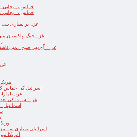
حماس نہ بچاتی تو
حماس نہ بچاتی تو
غزہ پر بمباری سے مزید 250 شہید ، رملہ میں خاتون فلسطینی س
غزہ جنگ؛ پاکستان میں
رو
غزہ: ‘آج بھی صبح ہمیں ناش
آئی
امریکا کا 2030 تک چاند پر ایک بار پھر انسانی
اسرائیل کی حماس کو 35 قیدیوں کی رہائی کے بدلے 7 روزہ جنگ بندی کی 
عرب امارات
غزہ؛ شہدا کی تعداد 20 ہزار ہوگئی، اقوام متحدہ کی قرارداد پر ووٹنگ 
اسماعیل ہن
سا
د
ورلڈ بینک ن
اسرائیلی بمباری سے مزید 100 فلسطینی شہید ، العودہ اسپتال فوجی بیرک می
امریکا میں