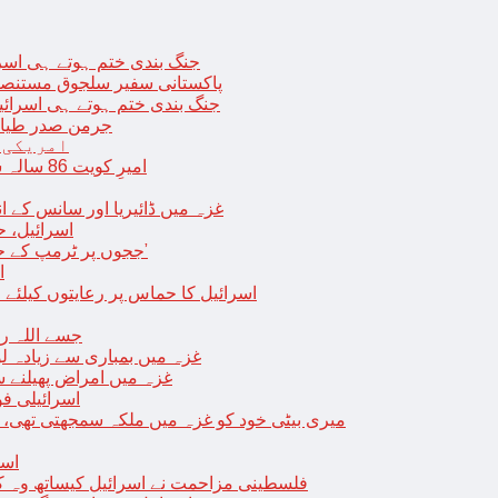
جنگ بندی ختم ہوتے ہی اسرئیل کے 
پاکستانی سفیر سلجوق مستنصر 
جنگ بندی ختم ہوتے ہی اسرائیل کے غ
جرمن صدر طیارے
امریکی 
امیرِ کویت 86 سالہ شیخ نواف الاحمد کی اچانک طبیعت بگڑ گئی؛ اسپتال میں داخل
غزہ میں ڈائیریا اور سانس کے ان
اسرائیل، 
‘ججوں پر ٹرمپ کے حملے روکنے کا واحد طریقہ ہے کہ انہیں جیل میں ڈال دیا جائے’
ا
اسرائیل کا حماس پر رعایتوں کیلئے 
جسے اللہ رکھے؛ غزہ
غزہ میں بمباری سے زیادہ 
غزہ میں امراض پھیلنے 
اسرائیلی فو
میری بیٹی خود کو غزہ میں ملکہ سمجھتی تھی،
اسر
فلسطینی مزاحمت نے اسرائیل کیساتھ وہ ک