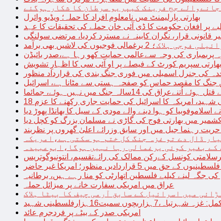
 جانےوالے جج فرینک کیپریو سرطان کا شکار ہوگئے
بھارتی پارلیمنٹ میں نامعلوم افراد کا حملہ؛ ویڈیو وائرل
بے پر افغان حکومت کا ڈی آئی خان حملے کی تحقیقات کا عہد
ر قانونی قرار، نگران کابینہ نے مسترد کردیا، مرتضی سولنگی
ہ پربمباری کی وجہ سےعالمی حمایت کھو رہا ہے،صدر بائیڈن
ھارتی سپریم کورٹ کے فیصلے پر او آئی سی کا اظہارِ تشویش
حدہ کی جنرل اسمبلی میں فوری جنگ بندی کی قرارداد منظور
 جنگ کا مقصد حماس کو صفحہ ہستی سے مٹانا ہے، اسرائیل
نےعراق کی 14سالہ جنگ میں نہیں ہوئے، جمائما
نی شہید، امریکہ کا اسرائیل کی حمایت جاری رکھنے کا عزم
ے اسلاموفوبیا کو ہوا دینے والے مودی کے سیل کا بھانڈا پھوڑ دیا
شمیر میں بھارتی فوج کی گاڑی نے مسلمان بزرگ کو کچل دیا
یت رہنما جیل میں اور سابق وزرائے اعلیٰ گھروں پر نظربند
ار ڈال دے تو غزہ جنگ کل ختم ہو سکتی ہے،امریکہ
کے بغیر کوئی یرغمالی رہا نہیں ہوگا،ابوعبیدہ
رسلامتی کونسل کےرکن ممالک کی رائےتقسیم، انتونیوگوتریس
حق میں 5 قراردادیں منظور؛ امریکا غیر حاضر
 جگہ لینے کیلیے فلسطین اتھارٹی کو منا رہے ہیں، برطانیہ
عراق میں امریکی سفارت خانے پر میزائل حملہ
ڑائی میں اسرائیل کے سابق آرمی چیف کا بیٹا ہلاک
امریکی صدر کے بیٹے پر فردجرم عائد