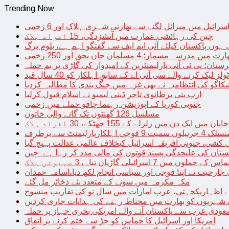
Trending Now
سرائیل میں میزائل لگنے سے بھارتی شہری ہلاک اور 6 زخمی
چین کی رہائشی عمارت میں آتشزدگی، 15 افراد ہلاک
 ہوں پاکستان کیلئے آئی ایم ایف سے گفتگو اہم ہے، بلوم برگ
رت میں مدرسہ مسمار؛ 4 مسلمان جاں بحق اور 250 زخمی
رستان؛ پی ٹی آئی پارلیمنٹرین کے امیدوار کی گاڑی پر بم حملہ
یک کرنے والے سی آئی اے کے سابق اہلکار کو 40 سال قید
اگو کی انتظامیہ نے بھی غزہ میں جنگ بندی کا مطالبہ کردیا
ارب پتی برطانوی تاجر ڈینی لیمبو نے اسلام قبول کرلیا
جنوبی کوریا کے اپوزیشن رہنما چاقو حملے میں زخمی
مسلسل 126 گھنٹوں تک گانے والی خاتون
جاپان میں ایک دن میں زلزلے کے 155 جھٹکے، 30 افراد ہلاک
ارلیمنٹ سے برطرف
کشی، جنوبی افریقہ اسرائیل کیخلاف عالمی عدالت پہنچ گیا
ستان کی علیحدگی پسند قوتوں کی مالی مدد کر رہا ہے: چین
س کے حملوں میں 7 اسرائیلی گاڑیاں تباہ، 3 صہیونی ہلاک
 جارحیت نے اپنا فوجی اور سیاسی انجام لکھ دیا،اسامہ حمدان
مکہ مکرمہ میں سونے کے متعدد نئے ذخائر مل گئے
اظہاریکجہتی، عرب امارات میں سال نو کی تقاریب منسوخ
نے شہریوں کو بھارت میں محتاط رہنے کی ہدایات جاری کردیں
ودی عرب سے پاکستان آنے والے امریکی بحری جہاز پر حملہ
امریکا اور اسرائیل کا حماس کو جڑ سے ختم کرنے پر اتفاق