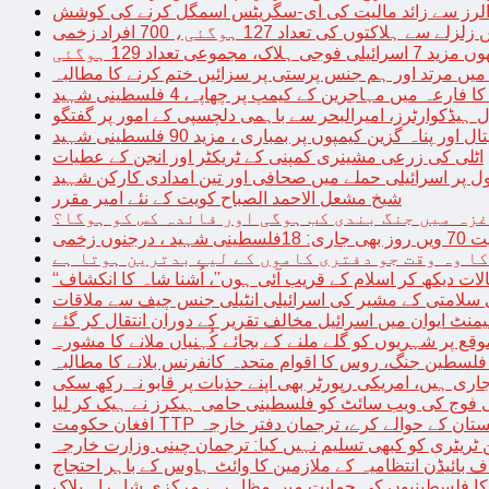
توں کی تعداد 127 ہوگئی، 700 افراد زخمی
مجموعی تعداد 129 ہوگئی
میں مرتد اور ہم جنس پرستی پر سزائیں ختم کرنے کا مطالبہ
 فارعہ میں مہاجرین کے کیمپ پر چھاپہ، 4 فلسطینی شہید
ل ہیڈکوارٹرز، امیرالبحر سے باہمی دلچسپی کے امور پر گفتگو
پناہ گزین کیمپوں پر بمباری ، مزید 90 فلسطینی شہید
اٹلی کی زرعی مشینری کمپنی کے ٹریکٹر اور انجن کے عطیات
ل پر اسرائیلی حملے میں صحافی اور تین امدادی کارکن شہید
شیخ مشعل الاحمد الصباح کویت کے نئے امیر مقرر
غزہ میں جنگ بندی کب ہوگی اور فائدہ کس کو ہوگا؟
جنوں زخمی
کا وہ وقت جو دفتری کاموں کے لیے بدترین ہوتا ہے
لات دیکھ کر اسلام کے قریب آئی ہوں”، اُشنا شاہ کا انکشاف
سلامتی کے مشیر کی اسرائیلی انٹیلی جنس چیف سے ملاقات
یمنٹ ایوان میں اسرائیل مخالف تقریر کے دوران انتقال کر گئے
ع پر شہریوں کو گلے ملنے کے بجائے کُہنیاں ملانے کا مشورہ
فلسطین جنگ، روس کا اقوام متحدہ کانفرنس بلانے کا مطالبہ
اری ہیں، امریکی رپورٹر بھی اپنے جذبات پر قابو نہ رکھ سکی
ی فوج کی ویب سائٹ کو فلسطینی حامی ہیکرز نے ہیک کر لیا
قیادت کو پاکستان کے حوالے کرے، ترجمان دفتر خارجہ
ین ٹریٹری کو کبھی تسلیم نہیں کیا: ترجمان چینی وزارت خارجہ
 بائیڈن انتظامیہ کے ملازمین کا وائٹ ہاوس کے باہر احتجاج
ں کا فلسطینیوں کی حمایت میں مظاہرہ، مرکزی شاہراہ بلاک