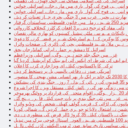
اسرائیل کی کئی اسلامی ممالک سے جنگ چھیڑنے کی دھمکی
 اپنی ہی فوج کی گولہ باری میں مارے جاتے، اسرائیلی خواتین
 اپنی ہی فوج کی گولہ باری میں مارے جاتے، اسرائیلی خواتین
بھارت نے بحیرہ عرب میں 3 جنگی بحری جہاز تعینات کر دیئے
یاستدان گرفتار
ذاتی مفاد کو ترجیح دینے پر3 افغان کرکٹرز کیخلاف کارروائی
 بائیکاٹ مہم سے ملٹی نیشنل کمپنیوں کو بھاری مالی نقصان
س کا یوکرین کے اہم اسٹریٹجک شہر پر قبضہ کرنے کا دعویٰ
تہ نہیں ملا’، شہید فلسطینی بچی کی ڈائری کے صفحات وائرل
اسرائیل کا دمشق پر حملہ، ایرانی کمانڈرجاں بحق
غزہ میں جنگ جلد ختم نہیں ہوگی، اسرائیلی وزیراعظم
 ایم ایف کی شرط، ای ایکس آئی ایم بینک کو آپریشنل کردیا گیا
ترکیہ کا پاکستانیوں کیلئے ای ویزا جاری کرنے کا اعلان
امریکی صدر نے دفاعی پالیسی بل پر دستخط کر دیئے
 مشن بھیجنے کا منصوبہ
پیشکش
 میں زندگی بھر کی رہائش کیلئے مستقل ویزے کا اجرا شروع
پھرموخر
یہ غزہ میں نئی جنگ بندی پر بات چیت کیلئے قاہرہ پہنچ گئے
نپوں کی لڑائی کے قریب گولف کھیلتے شخص کی ویڈیو وائرل
شمن نے اشتعال دلایا تو جوہری حملہ کردیں گے، شمالی کوریا
ے پاکستان کیلئے 35 کروڑ ڈالر قرض کی منظوری دے دی
ں تبدیل
 نئی سیاسی تاریخ، سابق صدر ٹرمپ الیکشن لڑنے کیلیے نااہل