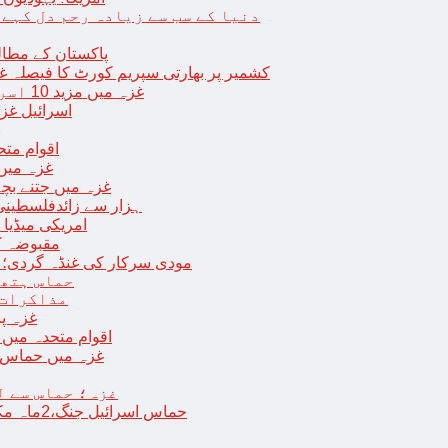
دنیا کے سب سے زیادہ رحم دل کہے
پاکستان کے مطال
کشمیر پر بھارتی سپریم کورٹ کا فیصلہ غی
غزہ میں مزید 10 اسرائیلی فوجی ہلاک؛ 2 یرغمالی فوجیوں کی لاشیں بھی برآمد
اسرائیل غز
ب
اقوام مت
غزہ میں
غزہ میں جتنے بچے قتل ہوئے اُت
18 ہزار سے زائدفلسطی
امریکی میڈیا ن
مقبوضہ ک
مودی سرکار کی غنڈہ گردی؛ حر
حماس ہتھی
مذاکرات 
غزہ پ
اقوام متحدہ میں فلسطینیوں کے 
غزہ میں حماس کی
غزہ؛ حماس سے ل
حماس اسرائیل جنگ،2ماہ مکمل: غزہ شہرتباہ،7ہزاربچوں سمیت16ہزارفلسطینی شہید