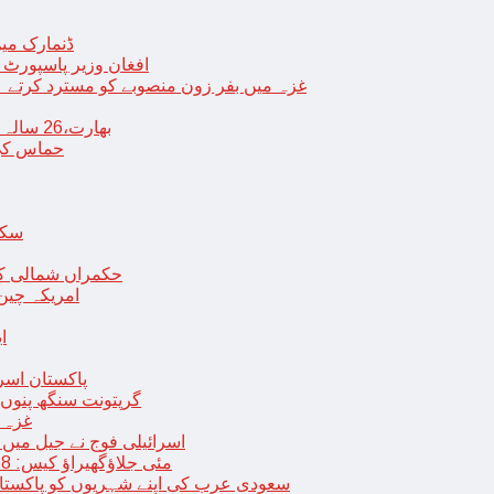
ڈنمارک میں
افغان وزیر پاسپورٹ 
غزہ میں بفر زون منصوبے کو مسترد کرتے ہی
بھارت،26 سالہ ڈاکٹر شاہانہ نے جہیز کے تقاضے پر اپنی زندگی کا خاتمہ کر لیا
حماس کی 
سکھ
حکمراں شمالی کور
امریکہ چین
ا
پاکستان اسر
گرپتونت سنگھ پنوں ق
غزہ ک
< > اسرائیلی فوج نے جیل 
9 مئی جلاؤگھیراؤ کیس: 8 پی ٹی آئی رہنماؤں کے ناقابل ضمانت وارنٹ گرفتاری جاری
سعودی عرب کی اپنے شہریوں کو پاکستان سمیت 25 ممالک جانے سے اجتناب