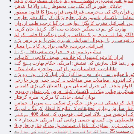
سابق اسرائیلی وزیراعظم نے نیتن یاہو کو دہشتگرد قرار دیدیا
حادثاتی طور پر آگ لگنے سے محفوظ رہنے والا نیا ایندھن
 قرآن پاک کی بےحرمتی غیرقانونی قرار،سزا کا قانون منظور
معاملہ :پاکستان پاسپورٹ کی جانچ پڑتال کرے گا، دفتر خارجہ
ں ،اسرائیل مغرب کا بگڑا ہوا بچہ بن گیا :رجب طیب اردوان
بھارت کو ہم نے سنگین خدشات سے آگاہ کردیا، جان کربی
قید سے رہا ہونیوالے اسرائیلی شہری نیتن یاہو پر برس پڑے
اسرائیلی بربریت، عالمی برادری کا دہرا معیار
سائیبیریا میں درجہ حرارت منفی 56 ہوگیا
ایران کا بائیو کیپسول کو خلا میں بھیجنے کا تجربہ کامیاب
 رہنما قتل سازش کی تفتیش؛ امریکی حکام بھارت پہنچ گئے
طالبان نے افغانستان میں لڑکی ہونا جرم بنادیا، ملالہ
یا خواتین سے زیادہ بچے پیدا کرنے کی اپیل کرتے ہوئے رو پڑے
 کے اندرونی معاملات میں مداخلت نہ کرے: چینی وزیر خا رجہ
اقوام متحدہ کی جنرل اسمبلی میں پاکستان کی بڑی کامیابی
یشیائی ترقیاتی بینک نے پاکستان کیلئے قرض کی منظوری دیدی
یونان کشتی حادثے کا مرکزی ملزم گرفتار
ائیل کو دھمکی دے تو غزہ جنگ رک سکتی ہے، سربراہ حماس
تل سازش، بھارتی تحقیقات کے نتائج کا انتظار کرینگے، امریکا
ے آپریشن میں ہلاک اسرائیلی فوجیوں کی تعداد 406 ہوگئی
میں فلسطینی بچے کیساتھ جنسی زیادتی کی، امریکی عہدیدار
 برتنے کی ہدایت