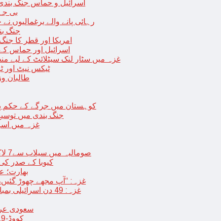
اسرائیل و حماس جنگ بندی میں 2 روز کی توسیع، حماس نے مزید 11 یرغم
بی جے 
رہائی پانے والے یرغمالیوں نے
جنگ بن
امریکا اور قطر کا جنگ
اسرائیل اور حماس کے
غزہ میں سٹار لنک سیٹلائٹ کے لیے م
ٹیکس نیٹ اور ٹی
طالبان وز
< > کوہستان میں جرگے کے حکم 
جنگ بندی میں توسیع 
غزہ میں اسر
صومالیہ میں سیلاب سے7 لاکھ افراد بے گھر،بڑے پیمانے پر زرعی زمین تباہ، پل بھی بہہ گئے
کیوبا کے صدر کی
بھارت؛ عد
غزہ: “آپ مجھے چھوڑ گئیں،
غزہ: 49 دن اسرائیلی بمباری کے بعد عارضی جنگ بندی، فلسطینیوں کی اپنے گھر واپسی
سعودی عرب 
کووڈ-19 کے بعد چین میں ایک اور پُراسرار قسم کی بیماری پھیلنے لگی