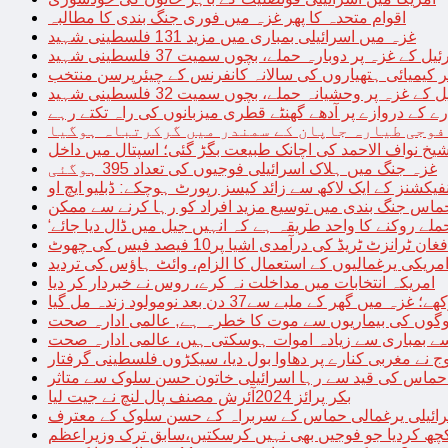
اقوام متحدہ کا پھر غزہ میں فوری جنگ بندی کا مطالبہ
غزہ میں اسرائیلی بمباری میں مزید 131 فلسطینی شہید
غزہ پر دوبارہ حملے، بچوں سمیت 37 فلسطینی شہید
کیمیائی ہتھیاروں کی سالانہ کانفرنس کے چیئرپرسن منتخب
زہ پر وحشیانہ حملے، بچوں سمیت 32 فلسطینی شہید
 کے دروازے پر آدھے گھنٹے قطری میزبانوں کی راہ تکتے رہے
فوجی طیارہ جاپان کے سمندر میں گرکرتباہ ہوگیا
غزہ جنگ میں ہلاک اسرائیلی فوجیوں کی تعداد 395 ہوگئی
فیکشنز کے ایک لاکھ سے زائد کیسز رپورٹ ہوچکے: ڈبلیو ایچ او
حماس جنگ بندی میں توسیع مزید افراد کو رہا کرنے سے ممکن
فغان ٹرانزٹ ٹریڈ کی درآمدی اشیا پر10 فیصد فیس کی چھوٹ
امریکی یرغمالیوں کے استعمال کا الزام، وائٹ ہاؤس کی تردید
امریکہ انتخابات میں مداخلت نہ کرے، روس نے خبردار کر دیا
 میں گھر کے ملبے سے37 دن بعد نومولود زندہ مل گیا
لوگوں کی بیماریوں سے موت کا خطرہ ہے, عالمی ادارہ صحت
سے بمباری سے زیادہ اموات ہوسکتی ہیں، عالمی ادارہ صحت
ج نے مغربی کنارے پر دھاوا بول دیا، سیکڑوں فلسطینی گرفتار
 حماس کی قید سے رہا اسرائیلی خاتون حسن سلوک سے متاثر
بکر پرائز 2024آئرش مصنف پال لنچ نے جیت لیا
ائیلی یرغمالی حماس کے سربراہ کے حسن سلوک کے معترف
چھ کردیا جو فوجیں بھی نہیں کرسکتیں،سابق ترک وزیراعظم