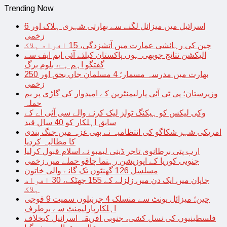
Trending Now
اسرائیل میں میزائل لگنے سے بھارتی شہری ہلاک اور 6
زخمی
چین کی رہائشی عمارت میں آتشزدگی، 15 افراد ہلاک
الیکشن نتائج جوبھی ہوں پاکستان کیلئے آئی ایم ایف سے
گفتگو اہم ہے، بلوم برگ
بھارت میں مدرسہ مسمار؛ 4 مسلمان جاں بحق اور 250
زخمی
وزیرستان؛ پی ٹی آئی پارلیمنٹرین کے امیدوار کی گاڑی پر بم
حملہ
وکی لیکس کو ہیکنگ ٹولز لیک کرنے والے سی آئی اے کے
سابق اہلکار کو 40 سال قید
امریکی شہر شکاگو کی انتظامیہ نے بھی غزہ میں جنگ بندی
کا مطالبہ کردیا
ارب پتی برطانوی تاجر ڈینی لیمبو نے اسلام قبول کرلیا
جنوبی کوریا کے اپوزیشن رہنما چاقو حملے میں زخمی
مسلسل 126 گھنٹوں تک گانے والی خاتون
جاپان میں ایک دن میں زلزلے کے 155 جھٹکے، 30 افراد
ہلاک
چین؛ میزائل یونٹ سے منسلک 4 جرنیلوں سمیت 9 فوجی
اہلکارپارلیمنٹ سے برطرف
فلسطینیوں کی نسل کشی، جنوبی افریقہ اسرائیل کیخلاف