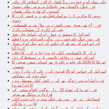
ذاتی مفاد کو ترجیح دینے پر3 افغان کرکٹرز کیخلاف کارروائی
غزہ جنگ؛ پاکستان میں بائیکاٹ مہم سے ملٹی نیشنل
کمپنیوں کو بھاری مالی نقصان
روس کا یوکرین کے اہم اسٹریٹجک شہر پر قبضہ کرنے کا
دعویٰ
غزہ: ‘آج بھی صبح ہمیں ناشتہ نہیں ملا’، شہید فلسطینی
بچی کی ڈائری کے صفحات وائرل
اسرائیل کا دمشق پر حملہ، ایرانی کمانڈرجاں بحق
غزہ میں جنگ جلد ختم نہیں ہوگی، اسرائیلی وزیراعظم
آئی ایم ایف کی شرط، ای ایکس آئی ایم بینک کو آپریشنل
کردیا گیا
ترکیہ کا پاکستانیوں کیلئے ای ویزا جاری کرنے کا اعلان
امریکی صدر نے دفاعی پالیسی بل پر دستخط کر دیئے
امریکا کا 2030 تک چاند پر ایک بار پھر انسانی مشن بھیجنے کا
منصوبہ
اسرائیل کی حماس کو 35 قیدیوں کی رہائی کے بدلے 7 روزہ
جنگ بندی کی پیشکش
عرب امارات میں زندگی بھر کی رہائش کیلئے مستقل ویزے
کا اجرا شروع
غزہ؛ شہدا کی تعداد 20 ہزار ہوگئی، اقوام متحدہ کی
قرارداد پر ووٹنگ پھرموخر
اسماعیل ہنیہ غزہ میں نئی جنگ بندی پر بات چیت کیلئے
قاہرہ پہنچ گئے
سانپوں کی لڑائی کے قریب گولف کھیلتے شخص کی ویڈیو