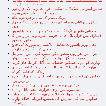
چیف کا بیٹا ہلاک
حماس اسرائیل جنگ،2ماہ مکمل: غزہ شہرتباہ،7ہزاربچوں
سمیت16ہزارفلسطینی شہید
امریکی صدر کے بیٹے پر فردجرم عائد
سابق اسرائیلی وزیراعظم نے نیتن یاہو کو دہشتگرد قرار
دیدیا
حادثاتی طور پر آگ لگنے سے محفوظ رہنے والا نیا ایندھن
ڈنمارک میں قرآن پاک کی بےحرمتی غیرقانونی قرار،سزا کا
قانون منظور
افغان وزیر پاسپورٹ معاملہ :پاکستان پاسپورٹ کی جانچ
پڑتال کرے گا، دفتر خارجہ
غزہ میں بفر زون منصوبے کو مسترد کرتے ہیں ،اسرائیل
مغرب کا بگڑا ہوا بچہ بن گیا :رجب طیب اردوان
بھارت کو ہم نے سنگین خدشات سے آگاہ کردیا، جان کربی
بھارت،26 سالہ ڈاکٹر شاہانہ نے جہیز کے تقاضے پر اپنی
زندگی کا خاتمہ کر لیا
حماس کی قید سے رہا ہونیوالے اسرائیلی شہری نیتن یاہو
پر برس پڑے
اسرائیلی بربریت، عالمی برادری کا دہرا معیار
سائیبیریا میں درجہ حرارت منفی 56 ہوگیا
ایران کا بائیو کیپسول کو خلا میں بھیجنے کا تجربہ کامیاب
سکھ رہنما قتل سازش کی تفتیش؛ امریکی حکام بھارت
پہنچ گئے