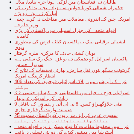
طالبان نے افغانستان میں لڑکی ہونا جرم بنادیا، ملالہ
حکمراں شمالی کوریا خواتین سے زیادہ بچے پیدا کرنے کی
اپیل کرتے ہوئے رو پڑے
امریکہ چین کے اندرونی معاملات میں مداخلت نہ کرے: چینی
وزیر خا رجہ
اقوام متحدہ کی جنرل اسمبلی میں پاکستان کی بڑی
کامیابی
ایشیائی ترقیاتی بینک نے پاکستان کیلئے قرض کی منظوری
دیدی
یونان کشتی حادثے کا مرکزی ملزم گرفتار
پاکستان اسرائیل کو دھمکی دے تو غزہ جنگ رک سکتی ہے،
سربراہ حماس
گرپتونت سنگھ پنوں قتل سازش، بھارتی تحقیقات کے نتائج کا
انتظار کرینگے، امریکا
غزہ کے آپریشن میں ہلاک اسرائیلی فوجیوں کی تعداد 406
ہوگئی
< > اسرائیلی فوج نے جیل میں فلسطینی بچے کیساتھ جنسی
زیادتی کی، امریکی عہدیدار
9 مئی جلاؤگھیراؤ کیس: 8 پی ٹی آئی رہنماؤں کے ناقابل
ضمانت وارنٹ گرفتاری جاری
سعودی عرب کی اپنے شہریوں کو پاکستان سمیت 25
ممالک جانے سے اجتناب برتنے کی ہدایت
غزہ میں محفوظ مقامات کا قیام ممکن نہیں، اقوام متحدہ
آسٹریلیا میں مینٹس کیڑے کی دو نئی نسلیں دریافت