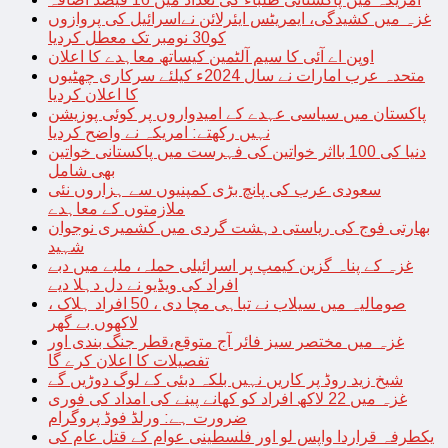
غزہ میں کشیدگی، ایمریٹس ایئرلائن نےاسرائیل کی پروازوں
کو30 نومبر تک معطل کردیا
اوپن اے آئی کا سیم آلٹمین کیساتھ معاہدے کا اعلان
متحدہ عرب امارات نے سال 2024ء کیلئے سرکاری چھٹیوں
کا اعلان کردیا
پاکستان میں سیاسی عہدے کے امیدواروں پر کوئی پوزیشن
نہیں رکھتے: امریکہ نے واضح کردیا
دنیا کی 100 بااثر خواتین کی فہرست میں پاکستانی خواتین
بھی شامل
سعودی عرب کی پانچ بڑی کمپنیوں سے ہزاروں نئی
ملازمتوں کے معاہدے
بھارتی فوج کی ریاستی دہشت گردی میں کشمیری نوجوان
شہید
غزہ کے پناہ گزین کیمپ پر اسرائیلی حملہ، ملبے میں دبے
افراد کی ویڈیو نے دل دہلا دیے
صومالیہ میں سیلاب نے تباہی مچا دی ، 50 افراد ہلاک ،
لاکھوں بے گھر
غزہ میں مختصر سیز فائر آج متوقع،قطر جنگ بندی اور
تفصیلات کا اعلان کرے گا
شیخ زید روڈ پر کاریں نہیں بلکہ دبئی کے لوگ دوڑیں گے
غزہ میں 22 لاکھ افراد کو کھانے پینے کی امداد کی فوری
ضرورت ہے: ورلڈ فوڈ پروگرام
یکطرفہ قراردا واپس لو اور فلسطینی عوام کے قتل عام کی