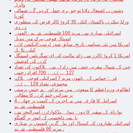
وائرل
دشمن نے اشتعال دلایا تو جوہری حملہ کردیں گے، شمالی
کوریا
ورلڈ بینک نے پاکستان کیلئے 35 کروڑ ڈالر قرض کی منظوری
دے دی
اسرائیلی بمباری سے مزید 100 فلسطینی شہید ، العودہ
اسپتال فوجی بیرک میں تبدیل
امریکا میں نئی سیاسی تاریخ، سابق صدر ٹرمپ الیکشن لڑنے
کیلیے نااہل
امریکا:1 کروڑ ڈالرز سے زائد مالیت کی ای-سگریٹس اسمگل
کرنے کی کوشش
چین کے شمال مغربی حصے میں زلزلے سے ہلاکتوں کی تعداد
127 ہوگئی، 700 افراد زخمی
غزہ؛ حماس کے ہاتھوں مزید 7 اسرائیلی فوجی ہلاک،
مجموعی تعداد 129 ہوگئی
اطالوی وزیراعظم کا سعودیہ میں مرتد اور ہم جنس پرستی
پر سزائیں ختم کرنے کا مطالبہ
اسرائیل کا فارعہ میں مہاجرین کے کیمپ پر چھاپہ، 4
فلسطینی شہید
یواےای کے سفیر کا دورہ نیول ہیڈکوارٹرز، امیرالبحر سے
باہمی دلچسپی کے امور پر گفتگو
اسرائیلی طیاروں کی اسپتال اور پناہ گزین کیمپوں پر بمباری
، مزید 90 فلسطینی شہید