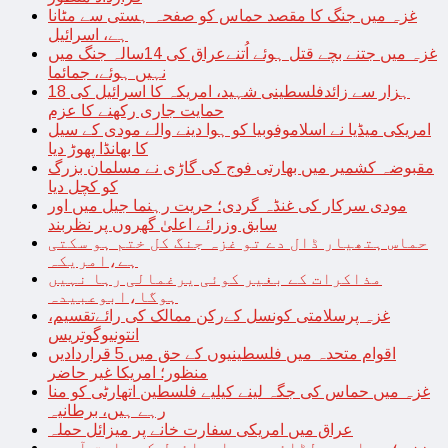
غزہ میں جنگ کا مقصد حماس کو صفحہ ہستی سے مٹانا
ہے، اسرائیل
غزہ میں جتنے بچے قتل ہوئے اُتنےعراق کی 14سالہ جنگ میں
نہیں ہوئے، جمائما
18 ہزار سے زائدفلسطینی شہید، امریکہ کا اسرائیل کی
حمایت جاری رکھنے کا عزم
امریکی میڈیا نے اسلاموفوبیا کو ہوا دینے والے مودی کے سیل
کا بھانڈا پھوڑ دیا
مقبوضہ کشمیر میں بھارتی فوج کی گاڑی نے مسلمان بزرگ
کو کچل دیا
مودی سرکار کی غنڈہ گردی؛ حریت رہنما جیل میں اور
سابق وزرائے اعلیٰ گھروں پر نظربند
حماس ہتھیار ڈال دے تو غزہ جنگ کل ختم ہو سکتی
ہے،امریکہ
مذاکرات کے بغیر کوئی یرغمالی رہا نہیں
ہوگا،ابوعبیدہ
غزہ پرسلامتی کونسل کےرکن ممالک کی رائےتقسیم،
انتونیوگوتریس
اقوام متحدہ میں فلسطینیوں کے حق میں 5 قراردادیں
منظور؛ امریکا غیر حاضر
غزہ میں حماس کی جگہ لینے کیلیے فلسطین اتھارٹی کو منا
رہے ہیں، برطانیہ
عراق میں امریکی سفارت خانے پر میزائل حملہ
غزہ؛ حماس سے لڑائی میں اسرائیل کے سابق آرمی