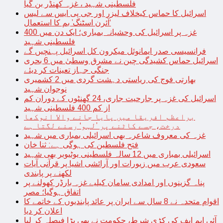
فلسطینی شہید ، غزہ کھنڈر بن گیا
اسرائیل کا حماس کیخلاف لیزر اور جی پی ایس سے لیس
‘آئرن اسٹنگ’ بم کا استعمال
غزہ پر اسرائیل کی وحشیانہ بمباری؛ ایک دن میں 400
فلسطینی شہید
فرانسیسی صدر ایمانوئل میکرون کل اسرائیل پہنچیں گے
اسرائیل حماس کشیدگی چین نے مشرق وسطیٰ میں 6 بحری
جنگی جہاز تعینات کر دیئے
بھارتی فوج کی ریاستی دہشت گردی میں 2 کشمیری
نوجوان شہید
اسرائیل کی غزہ پر جارحیت جاری، 24 گھنٹوں کے دوران کم
از کم 400 فلسطینی شہید
براعظم افریقا میں پایا جانے والا انوکھا
درخت، جسے کاٹنے پر ’لہو‘ رسنے لگتا ہے
غزہ کی معروف شاعرہ بھی اسرائیلی بمباری میں شہید
فتح فلسطین کی ہوگی ہے: ثنا خان
اسرائیلی بمباری میں 12 سالہ فلسطینی یوٹیوبر بھی شہید
سعودی عرب میں زیورات اور آرائشی اشیا پر قرآنی آیات
لکھنے پر پابندی
پناہ گزینوں اور امدادی سامان کیلیے غزہ بارڈر کھولنے پر
اتفاق ہوگیا؛ مصر
اقوام متحدہ نے 8 سال سے ایران پر عائد پابندیوں کے خاتمے کا
اعلان کر دیا
آئی ایم ایف کی کڑی شرط، حکومت نے بھی بڑا فیصلہ کر لیا