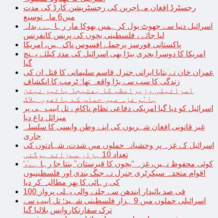
رجسٹرڈ افغان مہاجرین کی رجسٹریشن کارڈ کی مدت
میں6 ماہ توسیع
اسرائیل دنیا سے جھوٹ بول کر ہمیں بھوکا مار رہا ہے ، بدلہ
لیا جائے ، فلسطینی بچوں کی پریس کانفرنس
پاکستانی فورسز پرحملے افسوس ناک ہیں، امریکا
امریکا کا دوسرا بحری بیڑا بھی اسرائیل کی مدد کیلئے پہنچ
گیا
عمران خان نے بتایا ایرانی جنرل قاسم سلیمانی کا قتل ان کی
زندگی کا سب سے بڑا واقعہ تھا: ٹرمپ کا انکشاف
اسرائیلی وزیراعظم کا بھتیجا یائیر نیتن
یاہُو غزہ میں حماس کے ہاتھوں ہلاک
اسرائیل کو دیا گیا امریکی دفاعی نظام ناکام ، تل ابیب ہی پر
میزائل داغ دیا
غیر قانونی افغان شہریوں کی اپنے وطن واپسی کا سلسلہ
جاری
اسرائیل کے غزہ پر وحشیانہ حملوں میں شدت، شہادتوں کی
تعداد 10 ہزار سےزائد ہوگئی
‘کوئی محفوظ نہیں، غزہ “بچوں کا قبرستان” بنتا جا رہا ہے’،
اقوام متحدہ سیکرٹری جنرل نے جنگ بندی اور فلسطینیوں
کی رہائی کا پھر مطالبہ کر دیا
100 فی صد پائیدار ایندھن سے چلنے والی پہلی پرواز
اسرائیلی حملوں میں 9 ہزار فلسطینی شہید؛ تل ابیب سے
ترک سفارتکارواپس بلالیا گیا