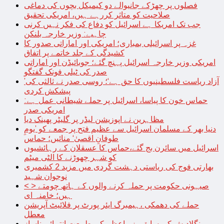
فصلوں پر چھڑکے جانیوالے دو کیمیکل بچوں کی دماغی
صلاحیت کو متاثر کررہے ہیں، امریکی تحقیق
جب تک امریکا ہے اسرائیل کو دفاع کی فکر نہیں کرنی
چاہیے: وزیر خارجہ بلنکن
غزہ پر اسرائیلی بمباری؛ امریکی اور اماراتی صدور کا
کشیدگی کے جلد خاتمے پر اتفاق
امریکی وزیر خارجہ اسرائیل پہنچ گئے؛ جوبائیڈن اور اماراتی
صدر کی ٹیلی فونک گفتگو
’آزاد ریاست فلسطینیوں کا حق ہے‘؛ روسی صدر نے ثالثی کی
پیشکش کردی
حماس خون کا پیاسا، اسرائیل پر حملے شیطانی عمل ہے:
امریکی صدر
مظاہرین نے اپوزیشن لیڈر پر گلیٹر پھینک دیا
دنیا بھر کے مسلمان اسرائیل سے عظیم فتح پر جمعے کو ’یومِ
طوفانِ اقصیٰ‘ منائیں؛ حماس
اسرائیل میں سائرن بج گئے،حماس کا عسقلان کے رہائشیوں
کو شہر چھوڑنے کا الٹی میٹم
بھارتی فوج کی ریاستی دہشت گردی میں مزید 2 کشمیری
نوجوان شہید
< > صیہونی حکومت پر حملہ کرنے والوں کے ہاتھ چومتے
ہیں؛ خامنہ ای
حملے کی دھمکی ،ہیمبرگ ایئر پورٹ پر فلائیٹ آپریشن
معطل
بنگلادیش کی سابق وزیراعظم کی طبیعت انتہائی ناساز