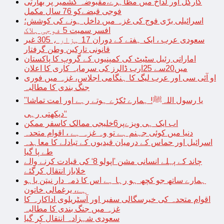
کارگل اور لداخ میں مظاہرے،مقبوضہ کشمیر پر بھارتی
فوجی قبضےکو 76 سال مکمل
اسرائیلی برّی فوج کی غزہ میں داخل ہونے کی کوشش؛
افسر سمیت 5 فوجی ہلاک
سعودی عرب ، ایک ہفتے کے دوران 17 ہزار ، 305 غیر
قانونی تارکین وطن گرفتار
اماراتی رئیل سٹیٹ کی کمپنیوں کے گروپ کا پاکستان
میں20سے 25ارب ڈالرز کی سرمایہ کاری کا اعلان
او آئی سی اور عرب لیگ کا ہنگامی اجلاس، غزہ میں فوری
جنگ بندی کا مطالبہ
’’یا رسول اللہﷺ! ہمارے ٹکڑے ہوتے رہے اور امت تماشا
دیکھتی رہی‘‘
اب ایک ہی ویزےپر6خلیجی ممالک کاسفر ممکن
دنیا میں کوئی جہنم ہے تو وہ غزہ ہے ، اقوام متحدہ
اسرائیل اور حماس کے درمیان قیدیوں کے تبادلے کا معاہدہ
طے پا گیا
چاند کے پہلے انسانی مشن ’اپولو 8‘ کی قیادت کرنے والے
خلاباز انتقال کرگئے
ہمارے ساتھ جو کچھ ہو رہا ہے اس کا ذمہ دار نیتن یاہو
ہے، یرغمالی خاتون
اقوام متحدہ کی خیرسگالی سفیر اور آسٹریلوی اداکارہ کا
غزہ میں جنگ بندی کا مطالبہ
سعودی شہزادہ انتقال کر گیا