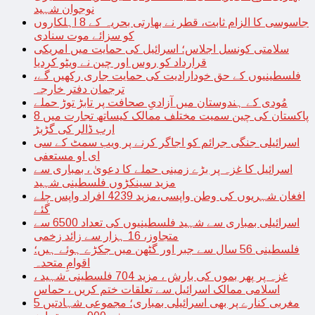
نوجوان شہید
جاسوسی کا الزام ثابت، قطر نے بھارتی بحریہ کے 8 اہلکاروں
کو سزائے موت سنادی
سلامتی کونسل اجلاس؛ اسرائیل کی حمایت میں امریکی
قرارداد کو روس اور چین نے ویٹو کردیا
فلسطینیوں کے حق خودارادیت کی حمایت جاری رکھیں گے،
ترجمان دفتر خارجہ
مُودی کے ہندوستان میں آزادیِ صحافت پر تابڑ توڑ حملے
پاکستان کی چین سمیت مختلف ممالک کیساتھ تجارت میں 8
ارب ڈالر کی گڑبڑ
اسرائیلی جنگی جرائم کو اجاگر کرنے پر ویب سمٹ کے سی
ای او مستعفی
اسرائیل کا غزہ پر بڑے زمینی حملے کا دعویٰ ، بمباری سے
مزید سینکڑوں فلسطینی شہید
افغان شہریوں کی وطن واپسی،مزید 4239 افراد واپس چلے
گئے
اسرائیلی بمباری سے شہید فلسطینیوں کی تعداد 6500 سے
متجاوز، 16 ہزار سے زائد زخمی
فلسطینی 56 سال سے جبر اور گٹھن میں جکڑے ہوئے ہیں؛
اقوامِ متحدہ
غزہ پر پھر بموں کی بارش ، مزید 704 فلسطینی شہید ،
اسلامی ممالک اسرائیل سے تعلقات ختم کریں ، حماس
مغربی کنارے پر بھی اسرائیلی بمباری؛ مجموعی شہادتیں 5