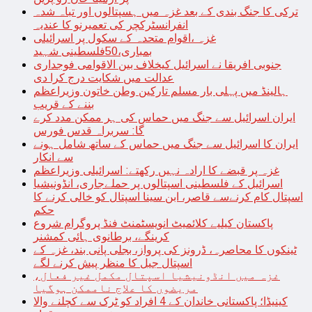
ترکی کا جنگ بندی کے بعد غزہ میں ہسپتالوں اور تباہ شدہ
انفرانسٹرکچر کی تعمیرنو کا عندیہ
غزہ ،اقوام متحدہ کے سکول پر اسرائیلی
بمباری،50فلسطینی شہید
جنوبی افریقا نے اسرائیل کیخلاف بین الاقوامی فوجداری
عدالت میں شکایت درج کرا دی
ہالینڈ میں پہلی بار مسلم تارکین وطن خاتون وزیراعظم
بننے کے قریب
ایران اسرائیل سے جنگ میں حماس کی ہر ممکن مدد کرے
گا: سربراہ قدس فورس
ایران کا اسرائیل سے جنگ میں حماس کے ساتھ شامل ہونے
سے انکار
غزہ پر قبضے کا ارادہ نہیں رکھتے: اسرائیلی وزیراعظم
اسرائیل کے فلسطینی اسپتالوں پر حملےجاری، انڈونیشیا
اسپتال کام کرنےسے قاصر، ابن سینا اسپتال کو خالی کرنے کا
حکم
پاکستان کیلیے کلائمیٹ انویسٹمنٹ فنڈ پروگرام شروع
کرینگے، برطانوی ہائی کمشنر
ٹینکوں کا محاصرہ، ڈرونز کی پرواز، بجلی پانی بند، غزہ کے
اسپتال جیل کا منظر پیش کرنے لگے
غزہ میں انڈونیشیا اسپتال مکمل غیر فعال،
مریضوں کا علاج ناممکن ہوگیا
کینیڈا؛ پاکستانی خاندان کے 4 افراد کو ٹرک سے کچلنے والا