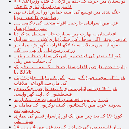
< > کوہستان میں جرگے کے حکم پر لڑکی کا قتل، وزیراعلیٰ
کا ملزمان کی گرفتاری کا حکم
جنگ بندی میں توسیع کی امید، حماس اور اسرائیل نے بھی
رضا مندی کا عندیہ دیدیا
غزہ میں اسرائیلی جارحیت اقوام متحدہ کی ناکامی ہے,
سنی علما کونسل
افغانستان نے بھارت میں سفارت خانہ مستقل بند کر دیا
عارضی وقفہ اگلے مرحلے کی جنگی تیاری کیلیے ہے، اسرائیل
صومالیہ میں سیلاب سے7 لاکھ افراد بے گھر،بڑے پیمانے پر
زرعی زمین تباہ، پل بھی بہہ گئے
کیوبا کے صدر کی قیادت میں امریکی سفارت خانے پر غزہ
کی حمایت میں ریلی
بھارت؛ عدم تعاون پر افغان سفارت خانے کے عملے نے دفتر کو
تالا لگا دیا
غزہ: “آپ مجھے چھوڑ گئیں، میں گھر کس کیلئے جاؤں؟” بیٹے
کی ماں سے الوداعی ملاقات
غزہ: 49 دن اسرائیلی بمباری کے بعد عارضی جنگ بندی،
فلسطینیوں کی اپنے گھر واپسی
نئی دہلی میں افغانستان کا سفارت خانہ مکمل بند
سعودی عرب میں پاکستانیوں کیلئے نوکریوں کے معاملے پر
مزید پیشرفت
کووڈ-19 کے بعد چین میں ایک اور پُراسرار قسم کی بیماری
پھیلنے لگی
14 ہزار فلسطینیوں کی شہادت کے بعد غزہ میں 4 روزہ