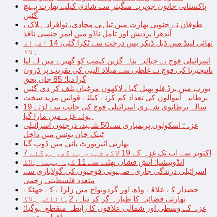
پاکستانی خاتون جویریہ منگیتر سے شادی کیلیے بھارت پہنچ
گئیں
طوفان نے جنوبی بھارت میں تباہی مچادی، نوافراد ہلاک ،
آندھرا پردیش اور تامل ناڈو میں ایمر جنسی نافذ
تھائی لینڈ میں ڈبل ڈیکر بس درخت سے ٹکرا گئی، 14 افراد
ہلاک
اسرائیلی فوج نے جبالیہ پناہ گزین کیمپ کو گھیرے میں لے لیا
نائیجیریا کی فوج نے غلطی سے میلاد النبی کی تقریب پر ڈرون
گرا دیا؛ 85 جاں بحق
یورپ میں برڈ فلو پھیل گیا ، لاکھوں مرغیاں تلف کر دی گئیں
برطانیہ آنیوالوں کی تعداد کم کرنے کیلئے قوانین مزید سخت
19 سالہ برطانوی شہری اسرائیلی فوج کی جانب سے لڑتے
ہوئے غزہ میں مارا گیا
غزہ؛ اسکولوں پربمباری سے50 شہید، درجنوں اسرائیلی
ٹینک خان یونس میں داخل
بھارتی ائیرپورٹ پانی میں ڈوب گیا
7 اکتوبر سے اب تک غزہ کے 19 لاکھ شہری بے گھر ہوگئے
انڈونیشیا: آتش فشاں پھٹنے سے 11 کوہ پیما ہلاک
اسرائیلی درندگی جاری: صہیونی فوجیوں کی گولاباری سے
متعدد فلسطینی زخمی
خضدار کے علاقے وڈھ اور گردونواح میں زلزلے کے جھٹکے
بھارتی فضائیہ کا طیارہ گر کر تباہ، 2پائلٹس ہلاک
غزہ کے وسطی اور شمالی علاقوں کا رابطہ منقطع ہوگیا: