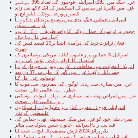
غزہ جنگ میں ہلاک اسرائیلی فوجیوں کی تعداد 395 ہوگئی
غزہ میں ڈائیریا اور سانس کے انفیکشنز کے ایک لاکھ سے زائد
کیسز رپورٹ ہوچکے: ڈبلیو ایچ او
اسرائیل، حماس جنگ بندی میں توسیع مزید افراد کو رہا
کرنے سے ممکن
‘ججوں پر ٹرمپ کے حملے روکنے کا واحد طریقہ ہے کہ انہیں
جیل میں ڈال دیا جائے’
افغان ٹرانزٹ ٹریڈ کی درآمدی اشیا پر10 فیصد فیس کی
چھوٹ
اسرائیل کا حماس پر رعایتوں کیلئے امریکی یرغمالیوں کے
استعمال کا الزام، وائٹ ہاؤس کی تردید
امریکہ انتخابات میں مداخلت نہ کرے، روس نے خبردار کر دیا
جسے اللہ رکھے؛ غزہ میں گھر کے ملبے سے37 دن بعد
نومولود زندہ مل گیا
غزہ میں بمباری سے زیادہ لوگوں کی بیماریوں سے موت کا
خطرہ ہے, عالمی ادارہ صحت
غزہ میں امراض پھیلنے سے بمباری سے زیادہ اموات ہوسکتی
ہیں، عالمی ادارہ صحت
اسرائیلی فوج نے مغربی کنارے پر دھاوا بول دیا، سیکڑوں
فلسطینی گرفتار
میری بیٹی خود کو غزہ میں ملکہ سمجھتی تھی، حماس کی
قید سے رہا اسرائیلی خاتون حسن سلوک سے متاثر
بکر پرائز 2024آئرش مصنف پال لنچ نے جیت لیا
اسرائیلی یرغمالی حماس کے سربراہ کے حسن سلوک کے