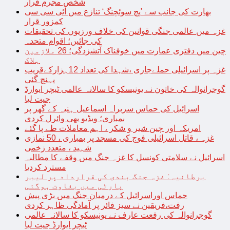
شخص مجرم قرار
بھارت کی جانب سے ’پچ سوئچنگ‘ تنازع میں آئی سی سی
کمزور قرار
غزہ میں عالمی جنگی قوانین کی خلاف ورزیوں کی تحقیقات
کی جائیں؛ اقوام متحدہ
چین میں دفتری عمارت میں خوفناک آتشزدگی؛ 26 ملازمین
ہلاک
غزہ پر اسرائیلی حملےجاری ،شہدا کی تعداد 12ہزارکےقریب
پہنچ گئی
گوجرانوالہ کی خاتون نے یونیسکو کا سالانہ عالمی ٹیچر ایوارڈ
جیت لیا
اسرائیل کی حماس سربراہ اسماعیل ہنیہ کے گھر پر
بمباری؛ ویڈیو بھی وائرل کردی
امریکہ اور چین شیر و شکر ، اہم معاملات طے پا گئے
غزہ ، قاتل اسرائیلی فوج کی مسجد پر بمباری ، 50 نمازی
شہید ، متعدد زخمی
اسرائیل نے سلامتی کونسل کا غزہ جنگ میں وقفے کا مطالبہ
مسترد کردیا
برطانیہ: غزہ جنگ بندی کی قرارداد پر لیبر
پارٹی میں بغاوت ہوگئی
حماس اوراسرائیل کے درمیان جنگ میں بڑی پیش
رفت،فریقین نے سیز فائر پر آمادگی ظاہر کردی
گوجرانوالہ کی رفعت عارف نے یونیسکو کا سالانہ عالمی
ٹیچر ایوارڈ جیت لیا