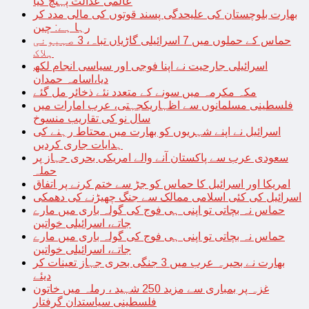
عالمی عدالت پہنچ گیا
بھارت بلوچستان کی علیحدگی پسند قوتوں کی مالی مدد کر
رہا ہے: چین
حماس کے حملوں میں 7 اسرائیلی گاڑیاں تباہ، 3 صہیونی
ہلاک
اسرائیلی جارحیت نے اپنا فوجی اور سیاسی انجام لکھ
دیا،اسامہ حمدان
مکہ مکرمہ میں سونے کے متعدد نئے ذخائر مل گئے
فلسطینی مسلمانوں سے اظہاریکجہتی، عرب امارات میں
سال نو کی تقاریب منسوخ
اسرائیل نے اپنے شہریوں کو بھارت میں محتاط رہنے کی
ہدایات جاری کردیں
سعودی عرب سے پاکستان آنے والے امریکی بحری جہاز پر
حملہ
امریکا اور اسرائیل کا حماس کو جڑ سے ختم کرنے پر اتفاق
اسرائیل کی کئی اسلامی ممالک سے جنگ چھیڑنے کی دھمکی
حماس نہ بچاتی تو اپنی ہی فوج کی گولہ باری میں مارے
جاتے، اسرائیلی خواتین
حماس نہ بچاتی تو اپنی ہی فوج کی گولہ باری میں مارے
جاتے، اسرائیلی خواتین
بھارت نے بحیرہ عرب میں 3 جنگی بحری جہاز تعینات کر
دیئے
غزہ پر بمباری سے مزید 250 شہید ، رملہ میں خاتون
فلسطینی سیاستدان گرفتار