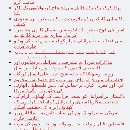
مذمت کرو
ورلڈ کرکپ کپ کے فائنل میں احتجاج کرنیوالا بھی ٹک ٹاکر
نکلا
پاکستانی کارکنوں کو ملازمت دینے کے منتظر ہیں، سعودی
کمپنی
اسرائیلی فوج نے غزہ کے انڈونیشین اسپتال کا بھی محاصرہ
کر لیا ، بمباری سے مزید 32 شہید
یمنی فضائیہ نے اسرائیلی جہاز کو قبضے میں لینے کی ویڈیو
جاری کردی
اسرائیل سے جنگ بندی معاہدے کے قریب ہیں،
اسماعیل ہنیہ
مذاکرات میں اہم پیشرفت ، اسرائیلی یرغمالیوں اور
فلسطینی قیدیوں کے مرحلہ وار تبادلے پر اتفاق
روضہ رسولؐ کے خادم شیخ عبدہ علی انتقال کر گئے
افغانستان میں خواتین آج بھی اپنے بنیادی حقوق سے محروم
غزہ اور مغربی کنارے پر حماس کی نہیں فلسطینی اتھارٹی
کی حکومت ہوگی؛ امریکا
پاکستان پر اسرائیل کو اسلحہ فراہمی کے گھناؤنے الزام کی
حقیقت آشکارپاکستان پر اسرائیل کو اسلحہ فراہمی کے
گھناؤنے الزام کی حقیقت آشکار
امریکی سفیرڈونلڈ بلوم کی سیاستدانوں سے ملاقاتوں پر
اعلامیہ جاری
فلسطین: قبل از وقت پیدا ہونیوالے نوزائیدہ بچوں کی موت
پر ارمینا خان رو پڑیں