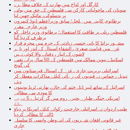
کارگل اور لداخ میں بھارت کے خلاف مظاہرے
سویڈن کی ماحولیاتی کارکن سے فلسطین کے حق میں بولنے
پر بدسلوکی، مائیک چھین لیا
برطانوی کابینہ میں ہلچل؛ سابق وزیراعظم ڈیوڈ کیمرون
وزیر خارجہ مقرر
فلسطین ریلی پر طاقت کا استعمال؛ برطانوی وزیر داخلہ کو
برطرف کردیا گیا
مشہور برانڈ کا بانی جنسی زیادتی کے جرم میں مجرم قرار
غزہ میں قیامت صغریٰ ، الشفاء اسپتال کے اندر اور باہر
لاشوں کے انبار ، دفنانے والا کوئی نہیں
اسکینڈے نیوین ممالک میں فلسطین کے 50 سال پرانے نغمے
کی گونج
اسرائیلی بربریت جاری ، غزہ کے اسپتال قبرستانوں میں
تبدیل ، حماس نے قیدیوں کی رہائی کیلئے مذاکرات معطل کر
دیئے
اسرائیل کے ساتھ لیبر ڈیل ختم کی جائے، بھارتی ٹریڈ یونینوں
کا مودی سے مطالبہ
امریکی جنگی طیارہ بحیرہ روم میں گر کرتباہ، 5 فوجی
ہلاک
طیب اردوان نے اسرائیلی جارحیت رکوانے کیلئے امریکا پر دباؤ
ڈالنے کا مطالبہ کردیا
غیر قانونی افغان شہریوں کی اپنےوطن واپسی کا سلسلہ
جاری