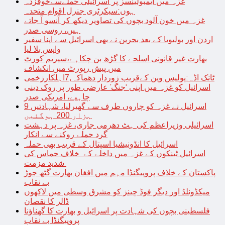
غزہ میں ایمبولینسز پر اسرائیلی حملےسےخوفزدہ
ہوں:سیکرٹری جنرل اقوام متحدہ
غزہ میں خون آلود بچوں کی تصاویر دیکھ کر آنسو آ جاتے
ہیں، روسی صدر
اردن اور بولیویا کے بعد بحرین نے بھی اسرائیل سے اپنا سفیر
واپس بلا لیا
بھارت غیر قانونی اسلحے کا گڑھ بن چکاہے،سپریم کورٹ
میں پیش رپورٹ میں انکشاف
ٹانک اڈہ:پولیس وین کےقریب زوردار دھماکہ,7اہلکارزخمی
اسرائیل کو غزہ میں اپنی ‘جنگ’ عارضی طور پر روک دینی
چاہیے، امریکی صدر
اسرائیل نے غزہ کو چاروں طرف سے گھیرلیا، شہادتیں 9
ہزار 200 ہوگئیں
اسرائیلی وزیراعظم کی ہٹ دھرمی جاری، غزہ پر دہشت
گرد حملے روکنے سے انکار
اسرائیل کا انڈونیشیا اسپتال کے قریب بھی حملہ
اسرائیل ٹینکوں کے غزہ میں داخلے کے خلاف حماس کی
شدید مزمت
پاکستان کے خلاف پروپیگنڈا مہم میں افغان بھارت گٹھ جوڑ
بے نقاب
میکڈونلڈ اور دیگر فوڈ چینز کو مشرق وسطی میں لاکھوں
ڈالر کا نقصان
فلسطینی بچوں کی شہادت پر اسرائیل و بھارت کا گھناؤنا
پروپیگنڈا بے نقاب