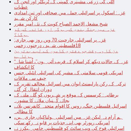
اٹلی کی زرعی مشینری کمپنی کے ٹریکٹر اور انجن کے
عطیات
غزہ: اسکول پر اسرائیلی حملے میں صحافی اور تین امدادی
کارکن شہید
شیخ مشعل الاحمد الصباح کویت کے نئے امیر مقرر
غزہ میں جنگ بندی کب ہوگی اور فائدہ کس کو
ہوگا؟
غزہ پر اسرائیلی جارحیت 70 ویں روز بھی جاری:
18فلسطینی شہید ، درجنوں زخمی
دن کا وہ وقت جو دفتری کاموں کے لیے بدترین
ہوتا ہے
“غزہ کے حالات دیکھ کر اسلام کے قریب آئی ہوں”، اُشنا شاہ
کا انکشاف
امریکی قومی سلامتی کے مشیر کی اسرائیلی انٹیلی جنس
چیف سے ملاقات
ترکیہ کے رکن پارلیمنٹ ایوان میں اسرائیل مخالف تقریر کے
دوران انتقال کر گئے
برطانیہ: کرسمس کے موقع پر شہریوں کو گلے ملنے کے
بجائے کُہنیاں ملانے کا مشورہ
اسرائیل فلسطین جنگ، روس کا اقوام متحدہ کانفرنس بلانے
کا مطالبہ
ہم آرام دہ لیکن غزہ میں اسرائیلی ہولناکیاں جاری ہیں،
امریکی رپورٹر بھی اپنے جذبات پر قابو نہ رکھ سکی
اسرائیلی فوج کی ویب سائٹ کو فلسطینی حامی ہیکرز نے