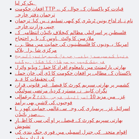
ہیک کر لیا
افغان حکومت TTP قیادت کو پاکستان کے حوالے کرے،
ترجمان دفتر خارجہ
نام نہاد لداخ یونین ٹریٹری کو کبھی تسلیم نہیں کیا: ترجمان
چینی وزارت خارجہ
فلسطین پر اسرائیلی مظالم کیخلاف بائیڈن انتظامیہ کے
ملازمین کا وائٹ ہاوس کے باہر احتجاج
امریکا: یہودیوں کا فلسطینیوں کی حمایت میں مظاہرہ،
مرکزی شاہراہ بلاک
دنیا کے سب سے زیادہ رحم دل کہے جانےوالے جج
فرینک کیپریو سرطان کا شکار ہوگئے
بھارتی پارلیمنٹ میں نامعلوم افراد کا حملہ؛ ویڈیو وائرل
پاکستان کے مطالبے پر افغان حکومت کا ڈی آئی خان حملے
کی تحقیقات کا عہد
کشمیر پر بھارتی سپریم کورٹ کا فیصلہ غیر قانونی قرار،
نگران کابینہ نے مسترد کردیا، مرتضی سولنگی
غزہ میں مزید 10 اسرائیلی فوجی ہلاک؛ 2 یرغمالی
فوجیوں کی لاشیں بھی برآمد
اسرائیل غزہ پربمباری کی وجہ سےعالمی حمایت کھو رہا
ہے،صدر بائیڈن
بھارتی سپریم کورٹ کے فیصلے پر او آئی سی کا اظہارِ
تشویش
اقوام متحدہ کی جنرل اسمبلی میں فوری جنگ بندی کی
قرارداد منظور