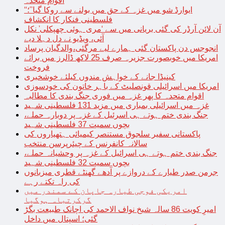
اقوام متحدہ
“ایوارڈ شو میں غزہ کے حق میں بولنے سے روکا گیا”؛
فلسطینی فنکار کا انکشاف
آن لائن آرڈر کی گئی بریانی میں سے ‘مری ہوئی چھپکلی’ نکل
آئی، ویڈیو نے دل دہلا دیے
انجوجس دن پاکستان گئی ہمارے لیے مرگئی،والدگیان پرساد
امریکا میں خوبصورت جزیرہ صرف 25 لاکھ ڈالرز میں برائے
فروخت
کینیڈا جانے کے خواہش مندوں کیلئے خوشخبری
امریکا میں اسرائیلی قونصلیٹ کے باہر خاتون کی خودسوزی
اقوام متحدہ کا پھر غزہ میں فوری جنگ بندی کا مطالبہ
غزہ میں اسرائیلی بمباری میں مزید 131 فلسطینی شہید
جنگ بندی ختم ہوتے ہی اسرئیل کے غزہ پر دوبارہ حملے،
بچوں سمیت 37 فلسطینی شہید
پاکستانی سفیر سلجوق مستنصر کیمیائی ہتھیاروں کی
سالانہ کانفرنس کے چیئرپرسن منتخب
جنگ بندی ختم ہوتے ہی اسرائیل کے غزہ پر وحشیانہ حملے،
بچوں سمیت 32 فلسطینی شہید
جرمن صدر طیارے کے دروازے پر آدھے گھنٹے قطری میزبانوں
کی راہ تکتے رہے
امریکی فوجی طیارہ جاپان کے سمندر میں
گرکرتباہ ہوگیا
امیرِ کویت 86 سالہ شیخ نواف الاحمد کی اچانک طبیعت بگڑ
گئی؛ اسپتال میں داخل