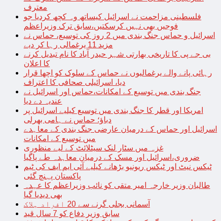
معترف
فلسطینی مزاحمت نے اسرائیل کیساتھ وہ کچھ کردیا جو
فوجیں بھی نہیں کرسکتیں،سابق ترک وزیراعظم
اسرائیل و حماس جنگ بندی میں 2 روز کی توسیع، حماس نے
مزید 11 یرغمالی رہا کر دیے
بی جے پی کا تاریخی بھارتی شہر حیدر آباد کا نام تبدیل کرنے
کا اعلان
رہائی پانے والے یرغمالیوں نے حماس کے سلوک کو اچھا قرار
دیا، اسرائیلی صحافی کا اعتراف
جنگ بندی میں توسیع کے امکانات،حماس اور اسرائیل نے
عندیہ دے دیا
امریکا اور قطر کا جنگ بندی میں توسیع کیلیے اسرائیل پر
دباؤ؛ حماس نے ہامی بھرلی
اسرائیل اور حماس کے درمیان عارضی جنگ بندی کے معاہدے
میں توسیع کے امکانات
غزہ میں سٹار لنک سیٹلائٹ کے لیے منظوری
ضروری،اسرائیل اور مسک کے درمیان معاہدہ طے پاگیا
ٹیکس نیٹ اور ٹیکس ریونیو بڑھانے کیلیے آئی ایم ایف کی ٹیم
پاکستان پہنچ گئی
طالبان وزیر خارجہ امیر متقی کو نائب وزیراعظم کا عہدہ
بھی دیدیا گیا
آسمانی بجلی گرنے سے 20 افراد ہلاک
سابق وزیر دفاع کو 7 سال قید