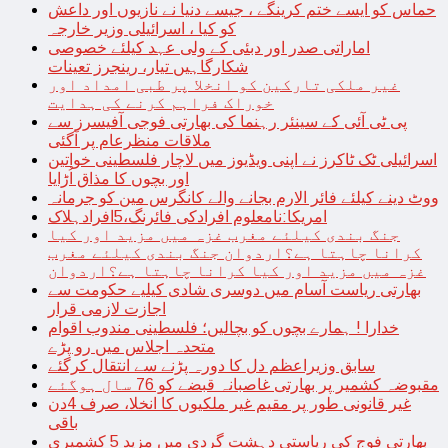
حماس کو ایسے ختم کرینگے ، جیسے دنیا نے نازیوں اور داعش
کو کیا ، اسرائیلی وزیر خارجہ
اماراتی صدر اور دبئی کے ولی عہد کیلئے خصوصی
شکارگاہیں تیار، رینجرز تعینات
غیر ملکی تارکین کو انخلا پر طبی امداد اور
خوراک فراہم کرنے کی ہدایت
پی ٹی آئی کے سینئر رہنما کی بھارتی فوجی آفیسرز سے
ملاقات منظرعام پر آگئی
اسرائیلی ٹک ٹاکرز نے اپنی ویڈیوز میں لاچار فلسطینی خواتین
اور بچوں کا مذاق اُڑایا
ووٹ دینے کیلئے فائر الارم بجانے والے کانگرس مین کو جرمانہ
امریکا:نامعلوم افرادکی فائرنگ،5افرادہلاک
جنگ بندی کیلئے مغرب غزہ میں مزید اور کیا
کرانا چاہتا ہے؟اردوان جنگ بندی کیلئے مغرب
غزہ میں مزید اور کیا کرانا چاہتا ہے؟اردوان
بھارتی ریاست آسام میں دوسری شادی کیلیے حکومت سے
اجازت لازمی قرار
خدارا ! ہمارے بچوں کو بچالیں؛ فلسطینی مندوب اقوام
متحدہ اجلاس میں رو پڑے
سابق وزیراعظم دل کا دورہ پڑنے سے انتقال کرگئے
مقبوضہ کشمیر پر بھارتی غاصبانہ قبضے کو 76 سال ہوگئے
غیر قانونی طور پر مقیم غیر ملکیوں کا انخلا، صرف 4دن
باقی
بھارتی فوج کی ریاستی دہشت گردی میں مزید 5 کشمیری