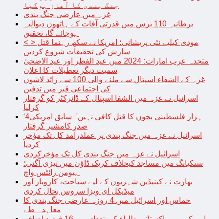
جنگ بندی کا آغاز ہوگیا
غزہ میں عارضی جنگ بندی
برطانیہ 110 برس میں قدرتی آفات کے ہاتھوں دیوالیہ
ہوجائے گا، تحقیق
< > مودی کیلیے نئی پریشانی؛ امریکا نے سکھ رہنما قتل
سازش کی تحقیقات شروع کردیں
متحدہ عرب امارات: 2024 میں عید الفطر اور عید الاضحیٰ
سمیت دیگر تعطیلات کا اعلان
غزہ کے الشفاء اسپتال سے ملنے والی 100 سے زائد لاشوں
کی اجتماعی قبر میں تدفین
اسرائیل نے غزہ میں الشفا اسپتال کے ڈائرکٹر کو گرفتار
کرلیا
‘4ہزار فلسطینی بچوں کا قتل کافی نہیں’: سابق امریکی
صدر کامشیر گرفتار
اسرائیل نے غزہ میں جنگ بندی پر عملدرآمد کل تک مؤخر
کردیا
اسرائیل نے غزہ میں جنگ بندی کل تک مؤخرکردی
سنکیانگ میں مساجد کیخلاف کریک ڈاؤن میں تیزی آگئی؛
ہیومن رائٹس واچ
بھارت نے کینیڈین شہریوں کے لیے سیاحت، کاروبار اور
میڈیکل ای ویزا سروس بحال کردی
حماس اور اسرائیل میں 4 روزہ عارضی جنگ بندی کا
معاہدہ طے
امریکہ میں پاکستانی طلباء کی تعداد میں 16 فیصد اضافہ