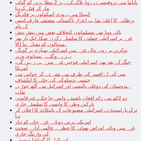
پاناما میں پروفیسر نے روڈ بلاک کرنے پر 2 مظاہرین کو گولی
مار کر قتل کردیا
کینیڈا میں یہودی اسکولوں پر فائرنگ
برطانیہ کا اعلیٰ شاہی اعزاز پاکستانی مصنف عارف انیس
کے نام
بالی ووڈ بھی مسلمانوں کیخلاف بغض میں پیش پیش
غزہ پر اسرائیلی حملوں کا سلسلہ رک نہ سکا، ایک بار پھر
ہسپتالوں کو نشانہ بنا ڈالا
یوکرین پر رونے والے غزہ میں اسرائیلی بمباری پر گونگے
بہرے ہوگئے، ہسپانوی وزیر
جنگ کے بعد بھی اسرائیلی فوجیں غزہ میں ہی رہیں گی،
امریکا
سی آئی اے افسر کی طرف سے نشہ دے کر خواتین سے
جنسی بدسلوکی کیے جانے کا انکشاف
ہندوستان کی دوغلی پالیسی اور اسرائیل سے گٹھ جوڑ بے
نقاب
دو لاکھ سے زائد افغان باشندے واپس جا چکے، غیرقانونی
تارکین وطن کا واپسی کا سلسلہ جاری
ترک پارلیمنٹ نے اسرائیلی مصنوعات کے بائیکاٹ کا اعلان کر
دیا
امریکی نرس دوبارہ غزہ جانے کو تیار
غزہ میں وبائی امراض پھوٹنے کا خطرہ، عالمی ادارہ صحت
کی وارننگ جاری
اسرائیل کا گھناؤنا منصوبہ