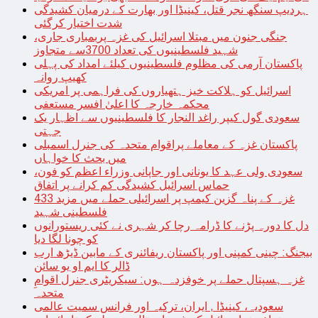
ہردیپ سنگھ نجر قتل، کینیڈا اور بھارت کے درمیان کشیدگی
شدت اختیار کرگئی
جنگی جنون میں مبتلا اسرائیل کی غزہ پربمباری جاری،
شہید فلسطینیوں کی تعداد 3700سے متجاوز
پاکستان آرمی کی مظلوم فلسطینیوں کیلئے امداد کی پہلی
کھیپ روانہ
اسرائیل کو ہلاکت خیز ہتھیاروں کی فراہمی پر امریکی
محکمہ خارجہ کا اعلیٰ افسر مستعفی
سعودی گول کیپر راغد النجار کا فلسطینیوں سے اظہار یک
جہتی
پاکستان غزہ کے معاملے پراقوام متحدہ کی جنرل اسمبلی
میں بحث کا خواہاں
سعودی ولی عہد کا یونانی اور جاپانی وزراء اعظم کو فون،
حماس اسرائیل کشیدگی کم کرانے پر اتفاق
غزہ کے پناہ گزین کیمپ پر اسرائیلی حملے میں مزید 433
فلسطینی شہید
دل کا دورہ پڑنے کا ڈرامہ رچا کر شہری نے کئی ریستورانوں
کو چونا لگا دیا
بیجنگ: چینی کمپنی اور پاکستان ریفائنری کے مابین ڈیڑھ ارب
ڈالر کا ایم او یو سائن
غزہ ہسپتال حملے پر خوفزدہ ہوں: سیکریٹری جنرل اقوامِ
متحدہ
سعودیہ، کینیڈا , ایران، ترکیہ اور فرانس سمیت عالمی