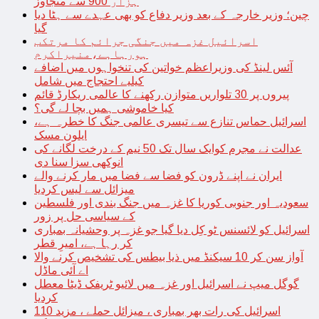
ہزار 900 سے متجاوز
چین؛ وزیر خارجہ کے بعد وزیر دفاع کو بھی عہدے سے ہٹا دیا
گیا
اسرائیل غزہ میں جنگی جرائم کا مرتکب
ہورہاہے،منیراکرم
آئس لینڈ کی وزیراعظم خواتین کی تنخواہوں میں اضافے
کیلیے احتجاج میں شامل
پیروں پر 30 تلواریں متوازن رکھنے کا عالمی ریکارڈ قائم
کیا خاموشی ہمیں بچا لے گی؟
اسرائیل حماس تنازع سے تیسری عالمی جنگ کا خطرہ ہے،
ایلون مسک
عدالت نے مجرم کوایک سال تک 50 نیم کے درخت لگانے کی
انوکھی سزا سنا دی
ایران نے اپنے ڈرون کو فضا سے فضا میں مار کرنے والے
میزائل سے لیس کردیا
سعودیہ اور جنوبی کوریا کا غزہ میں جنگ بندی اور فلسطین
کے سیاسی حل پر زور
اسرائیل کو لائسنس ٹو کِل دیا گیا جو غزہ پر وحشیانہ بمباری
کر رہا ہے، امیرِ قطر
آواز سن کر 10 سیکنڈ میں ذیا بیطس کی تشخیص کرنے والا
اے آئی ماڈل
گوگل میپ نے اسرائیل اور غزہ میں لائیو ٹریفک ڈیٹا معطل
کردیا
اسرائیل کی رات بھر بمباری ، میزائل حملے ، مزید 110