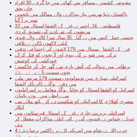
مقبوضہ کشمیر ، مسافر بس کھائی میں جا گری ، 30 افراد
جاں بحق
پاکستان دنیا بھرمیں پیاز پیداکرنے والے ممالک میں پانچویں
نمبر پر آ گیا
فلسطینی ہلال احمر نے غزہ کے الشفا اسپتال میں 32
مریضوں کی شہادت کی تصدیق کردی
جنسی حملہ کیس میں بے گناہ 35 سال سزا کاٹنے والے قیدی
کیلیے لاکھوں ڈالرز زرتلافی
غزہ کے الشفا ہسپتال میں 179 لاشوں کی اجتماعی تدفین
ترکیہ میں شوہر کی بیوی اور 3 بچوں کو قتل کرکے
خودکشی کی کوشش
برطانیہ میں دیوالی کی آتش بازی سے گھر جل کر خاکستر؛
بچوں سمیت 5 افراد ہلاک
اسرائیلی بمباری میں نومولودوں سمیت 179 مریض ملبے
میں دفن ہوگئے، ڈائریکٹر الشفا
اسرائیل کو الشفا اسپتال کو بچانا ہوگا، معاملے پر اسرائیلیوں
سے رابطے میں ہوں، بائیڈن
مصری کھلاڑی کا اسرائیلی کو شکست دے کر ہاتھ ملانے سے
انکار
اسرائیلی بربریت جاری ، غزہ کے اسپتال قبرستانوں میں
تبدیل ، حماس نے قیدیوں کی رہائی کیلئے مذاکرات معطل کر
دیئے
حزب اللہ نے شام میں امریکی اڈے پر راکٹس برسا دیئے؛ 4
فوجی ہلاک