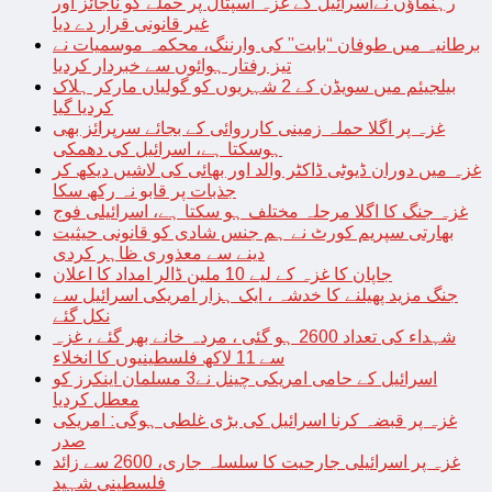
رہنماؤں نےاسرائیل کے غزہ اسپتال پر حملے کو ناجائز اور
غیر قانونی قرار دے دیا
برطانیہ میں طوفان “بابت” کی وارننگ، محکمہ موسمیات نے
تیز رفتار ہوائوں سے خبردار کردیا
بیلجیئم میں سویڈن کے 2 شہریوں کو گولیاں مارکر ہلاک
کردیا گیا
غزہ پر اگلا حملہ زمینی کارروائی کے بجائے سرپرائز بھی
ہوسکتا ہے، اسرائیل کی دھمکی
غزہ میں دوران ڈیوٹی ڈاکٹر والد اور بھائی کی لاشیں دیکھ کر
جذبات پر قابو نہ رکھ سکا
غزہ جنگ کا اگلا مرحلہ مختلف ہو سکتا ہے، اسرائیلی فوج
بھارتی سپریم کورٹ نے ہم جنس شادی کو قانونی حیثیت
دینے سے معذوری ظاہر کردی
جاپان کا غزہ کے لیے 10 ملین ڈالر امداد کا اعلان
جنگ مزید پھیلنے کا خدشہ ، ایک ہزار امریکی اسرائیل سے
نکل گئے
شہداء کی تعداد 2600 ہو گئی ، مردہ خانے بھر گئے ، غزہ
سے 11 لاکھ فلسطینیوں کا انخلاء
اسرائیل کے حامی امریکی چینل نے3 مسلمان اینکرز کو
معطل کردیا
غزہ پر قبضہ کرنا اسرائیل کی بڑی غلطی ہوگی: امریکی
صدر
غزہ پر اسرائیلی جارحیت کا سلسلہ جاری، 2600 سے زائد
فلسطینی شہید