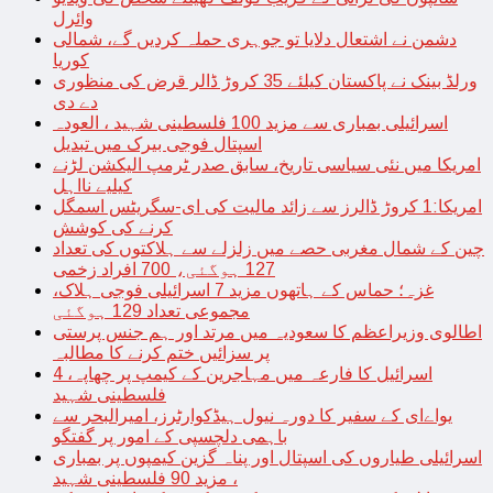
وائرل
دشمن نے اشتعال دلایا تو جوہری حملہ کردیں گے، شمالی
کوریا
ورلڈ بینک نے پاکستان کیلئے 35 کروڑ ڈالر قرض کی منظوری
دے دی
اسرائیلی بمباری سے مزید 100 فلسطینی شہید ، العودہ
اسپتال فوجی بیرک میں تبدیل
امریکا میں نئی سیاسی تاریخ، سابق صدر ٹرمپ الیکشن لڑنے
کیلیے نااہل
امریکا:1 کروڑ ڈالرز سے زائد مالیت کی ای-سگریٹس اسمگل
کرنے کی کوشش
چین کے شمال مغربی حصے میں زلزلے سے ہلاکتوں کی تعداد
127 ہوگئی، 700 افراد زخمی
غزہ؛ حماس کے ہاتھوں مزید 7 اسرائیلی فوجی ہلاک،
مجموعی تعداد 129 ہوگئی
اطالوی وزیراعظم کا سعودیہ میں مرتد اور ہم جنس پرستی
پر سزائیں ختم کرنے کا مطالبہ
اسرائیل کا فارعہ میں مہاجرین کے کیمپ پر چھاپہ، 4
فلسطینی شہید
یواےای کے سفیر کا دورہ نیول ہیڈکوارٹرز، امیرالبحر سے
باہمی دلچسپی کے امور پر گفتگو
اسرائیلی طیاروں کی اسپتال اور پناہ گزین کیمپوں پر بمباری
، مزید 90 فلسطینی شہید