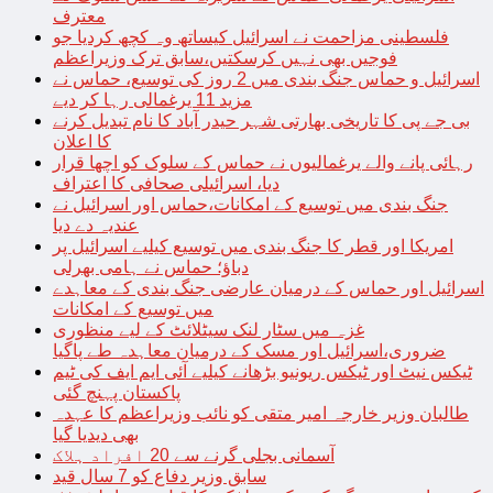
معترف
فلسطینی مزاحمت نے اسرائیل کیساتھ وہ کچھ کردیا جو
فوجیں بھی نہیں کرسکتیں،سابق ترک وزیراعظم
اسرائیل و حماس جنگ بندی میں 2 روز کی توسیع، حماس نے
مزید 11 یرغمالی رہا کر دیے
بی جے پی کا تاریخی بھارتی شہر حیدر آباد کا نام تبدیل کرنے
کا اعلان
رہائی پانے والے یرغمالیوں نے حماس کے سلوک کو اچھا قرار
دیا، اسرائیلی صحافی کا اعتراف
جنگ بندی میں توسیع کے امکانات،حماس اور اسرائیل نے
عندیہ دے دیا
امریکا اور قطر کا جنگ بندی میں توسیع کیلیے اسرائیل پر
دباؤ؛ حماس نے ہامی بھرلی
اسرائیل اور حماس کے درمیان عارضی جنگ بندی کے معاہدے
میں توسیع کے امکانات
غزہ میں سٹار لنک سیٹلائٹ کے لیے منظوری
ضروری،اسرائیل اور مسک کے درمیان معاہدہ طے پاگیا
ٹیکس نیٹ اور ٹیکس ریونیو بڑھانے کیلیے آئی ایم ایف کی ٹیم
پاکستان پہنچ گئی
طالبان وزیر خارجہ امیر متقی کو نائب وزیراعظم کا عہدہ
بھی دیدیا گیا
آسمانی بجلی گرنے سے 20 افراد ہلاک
سابق وزیر دفاع کو 7 سال قید