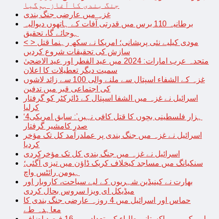
جنگ بندی کا آغاز ہوگیا
غزہ میں عارضی جنگ بندی
برطانیہ 110 برس میں قدرتی آفات کے ہاتھوں دیوالیہ
ہوجائے گا، تحقیق
< > مودی کیلیے نئی پریشانی؛ امریکا نے سکھ رہنما قتل
سازش کی تحقیقات شروع کردیں
متحدہ عرب امارات: 2024 میں عید الفطر اور عید الاضحیٰ
سمیت دیگر تعطیلات کا اعلان
غزہ کے الشفاء اسپتال سے ملنے والی 100 سے زائد لاشوں
کی اجتماعی قبر میں تدفین
اسرائیل نے غزہ میں الشفا اسپتال کے ڈائرکٹر کو گرفتار
کرلیا
‘4ہزار فلسطینی بچوں کا قتل کافی نہیں’: سابق امریکی
صدر کامشیر گرفتار
اسرائیل نے غزہ میں جنگ بندی پر عملدرآمد کل تک مؤخر
کردیا
اسرائیل نے غزہ میں جنگ بندی کل تک مؤخرکردی
سنکیانگ میں مساجد کیخلاف کریک ڈاؤن میں تیزی آگئی؛
ہیومن رائٹس واچ
بھارت نے کینیڈین شہریوں کے لیے سیاحت، کاروبار اور
میڈیکل ای ویزا سروس بحال کردی
حماس اور اسرائیل میں 4 روزہ عارضی جنگ بندی کا
معاہدہ طے
امریکہ میں پاکستانی طلباء کی تعداد میں 16 فیصد اضافہ