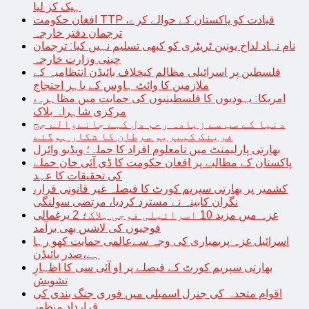
ہیک کر لیا
افغان حکومت TTP قیادت کو پاکستان کے حوالے کرے،
ترجمان دفتر خارجہ
نام نہاد لداخ یونین ٹریٹری کو کبھی تسلیم نہیں کیا: ترجمان
چینی وزارت خارجہ
فلسطین پر اسرائیلی مظالم کیخلاف بائیڈن انتظامیہ کے
ملازمین کا وائٹ ہاوس کے باہر احتجاج
امریکا: یہودیوں کا فلسطینیوں کی حمایت میں مظاہرہ،
مرکزی شاہراہ بلاک
دنیا کے سب سے زیادہ رحم دل کہے جانےوالے جج
فرینک کیپریو سرطان کا شکار ہوگئے
بھارتی پارلیمنٹ میں نامعلوم افراد کا حملہ؛ ویڈیو وائرل
پاکستان کے مطالبے پر افغان حکومت کا ڈی آئی خان حملے
کی تحقیقات کا عہد
کشمیر پر بھارتی سپریم کورٹ کا فیصلہ غیر قانونی قرار،
نگران کابینہ نے مسترد کردیا، مرتضی سولنگی
غزہ میں مزید 10 اسرائیلی فوجی ہلاک؛ 2 یرغمالی
فوجیوں کی لاشیں بھی برآمد
اسرائیل غزہ پربمباری کی وجہ سےعالمی حمایت کھو رہا
ہے،صدر بائیڈن
بھارتی سپریم کورٹ کے فیصلے پر او آئی سی کا اظہارِ
تشویش
اقوام متحدہ کی جنرل اسمبلی میں فوری جنگ بندی کی
قرارداد منظور