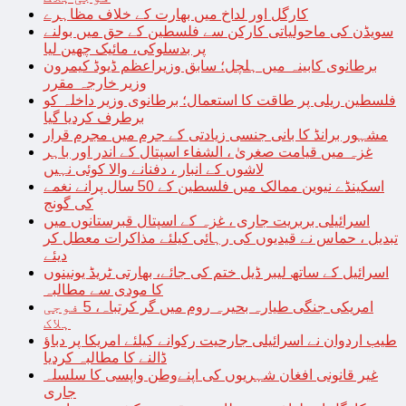
کارگل اور لداخ میں بھارت کے خلاف مظاہرے
سویڈن کی ماحولیاتی کارکن سے فلسطین کے حق میں بولنے
پر بدسلوکی، مائیک چھین لیا
برطانوی کابینہ میں ہلچل؛ سابق وزیراعظم ڈیوڈ کیمرون
وزیر خارجہ مقرر
فلسطین ریلی پر طاقت کا استعمال؛ برطانوی وزیر داخلہ کو
برطرف کردیا گیا
مشہور برانڈ کا بانی جنسی زیادتی کے جرم میں مجرم قرار
غزہ میں قیامت صغریٰ ، الشفاء اسپتال کے اندر اور باہر
لاشوں کے انبار ، دفنانے والا کوئی نہیں
اسکینڈے نیوین ممالک میں فلسطین کے 50 سال پرانے نغمے
کی گونج
اسرائیلی بربریت جاری ، غزہ کے اسپتال قبرستانوں میں
تبدیل ، حماس نے قیدیوں کی رہائی کیلئے مذاکرات معطل کر
دیئے
اسرائیل کے ساتھ لیبر ڈیل ختم کی جائے، بھارتی ٹریڈ یونینوں
کا مودی سے مطالبہ
امریکی جنگی طیارہ بحیرہ روم میں گر کرتباہ، 5 فوجی
ہلاک
طیب اردوان نے اسرائیلی جارحیت رکوانے کیلئے امریکا پر دباؤ
ڈالنے کا مطالبہ کردیا
غیر قانونی افغان شہریوں کی اپنےوطن واپسی کا سلسلہ
جاری