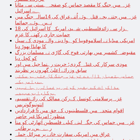
غزہ میں جنگ کا مقصد حماس کو صفحہ ہستی سے مٹانا
ہے، اسرائیل
غزہ میں جتنے بچے قتل ہوئے اُتنےعراق کی 14سالہ جنگ میں
نہیں ہوئے، جمائما
18 ہزار سے زائدفلسطینی شہید، امریکہ کا اسرائیل کی
حمایت جاری رکھنے کا عزم
امریکی میڈیا نے اسلاموفوبیا کو ہوا دینے والے مودی کے سیل
کا بھانڈا پھوڑ دیا
مقبوضہ کشمیر میں بھارتی فوج کی گاڑی نے مسلمان بزرگ
کو کچل دیا
مودی سرکار کی غنڈہ گردی؛ حریت رہنما جیل میں اور
سابق وزرائے اعلیٰ گھروں پر نظربند
حماس ہتھیار ڈال دے تو غزہ جنگ کل ختم ہو سکتی
ہے،امریکہ
مذاکرات کے بغیر کوئی یرغمالی رہا نہیں
ہوگا،ابوعبیدہ
غزہ پرسلامتی کونسل کےرکن ممالک کی رائےتقسیم،
انتونیوگوتریس
اقوام متحدہ میں فلسطینیوں کے حق میں 5 قراردادیں
منظور؛ امریکا غیر حاضر
غزہ میں حماس کی جگہ لینے کیلیے فلسطین اتھارٹی کو منا
رہے ہیں، برطانیہ
عراق میں امریکی سفارت خانے پر میزائل حملہ
غزہ؛ حماس سے لڑائی میں اسرائیل کے سابق آرمی