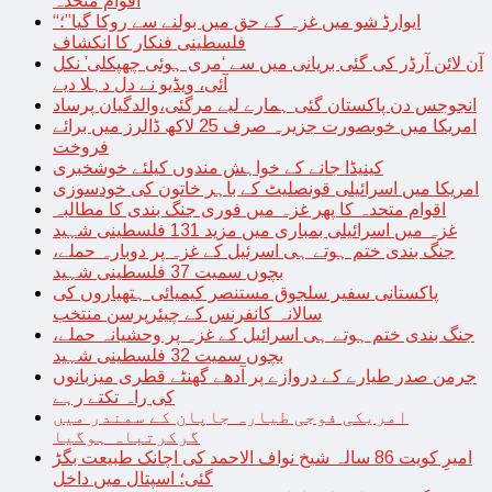
اقوام متحدہ
“ایوارڈ شو میں غزہ کے حق میں بولنے سے روکا گیا”؛
فلسطینی فنکار کا انکشاف
آن لائن آرڈر کی گئی بریانی میں سے ‘مری ہوئی چھپکلی’ نکل
آئی، ویڈیو نے دل دہلا دیے
انجوجس دن پاکستان گئی ہمارے لیے مرگئی،والدگیان پرساد
امریکا میں خوبصورت جزیرہ صرف 25 لاکھ ڈالرز میں برائے
فروخت
کینیڈا جانے کے خواہش مندوں کیلئے خوشخبری
امریکا میں اسرائیلی قونصلیٹ کے باہر خاتون کی خودسوزی
اقوام متحدہ کا پھر غزہ میں فوری جنگ بندی کا مطالبہ
غزہ میں اسرائیلی بمباری میں مزید 131 فلسطینی شہید
جنگ بندی ختم ہوتے ہی اسرئیل کے غزہ پر دوبارہ حملے،
بچوں سمیت 37 فلسطینی شہید
پاکستانی سفیر سلجوق مستنصر کیمیائی ہتھیاروں کی
سالانہ کانفرنس کے چیئرپرسن منتخب
جنگ بندی ختم ہوتے ہی اسرائیل کے غزہ پر وحشیانہ حملے،
بچوں سمیت 32 فلسطینی شہید
جرمن صدر طیارے کے دروازے پر آدھے گھنٹے قطری میزبانوں
کی راہ تکتے رہے
امریکی فوجی طیارہ جاپان کے سمندر میں
گرکرتباہ ہوگیا
امیرِ کویت 86 سالہ شیخ نواف الاحمد کی اچانک طبیعت بگڑ
گئی؛ اسپتال میں داخل