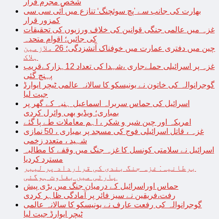
شخص مجرم قرار
بھارت کی جانب سے ’پچ سوئچنگ‘ تنازع میں آئی سی سی
کمزور قرار
غزہ میں عالمی جنگی قوانین کی خلاف ورزیوں کی تحقیقات
کی جائیں؛ اقوام متحدہ
چین میں دفتری عمارت میں خوفناک آتشزدگی؛ 26 ملازمین
ہلاک
غزہ پر اسرائیلی حملےجاری ،شہدا کی تعداد 12ہزارکےقریب
پہنچ گئی
گوجرانوالہ کی خاتون نے یونیسکو کا سالانہ عالمی ٹیچر ایوارڈ
جیت لیا
اسرائیل کی حماس سربراہ اسماعیل ہنیہ کے گھر پر
بمباری؛ ویڈیو بھی وائرل کردی
امریکہ اور چین شیر و شکر ، اہم معاملات طے پا گئے
غزہ ، قاتل اسرائیلی فوج کی مسجد پر بمباری ، 50 نمازی
شہید ، متعدد زخمی
اسرائیل نے سلامتی کونسل کا غزہ جنگ میں وقفے کا مطالبہ
مسترد کردیا
برطانیہ: غزہ جنگ بندی کی قرارداد پر لیبر
پارٹی میں بغاوت ہوگئی
حماس اوراسرائیل کے درمیان جنگ میں بڑی پیش
رفت،فریقین نے سیز فائر پر آمادگی ظاہر کردی
گوجرانوالہ کی رفعت عارف نے یونیسکو کا سالانہ عالمی
ٹیچر ایوارڈ جیت لیا