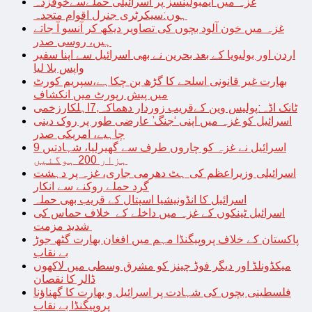
غزہ میں ایمبولینسز پر اسرائیلی حملےسےخوفزدہ
ہوں:سیکرٹری جنرل اقوام متحدہ
غزہ میں خون آلود بچوں کی تصاویر دیکھ کر آنسو آ جاتے
ہیں، روسی صدر
اردن اور بولیویا کے بعد بحرین نے بھی اسرائیل سے اپنا سفیر
واپس بلا لیا
بھارت غیر قانونی اسلحے کا گڑھ بن چکاہے،سپریم کورٹ
میں پیش رپورٹ میں انکشاف
ٹانک اڈہ:پولیس وین کےقریب زوردار دھماکہ,7اہلکارزخمی
اسرائیل کو غزہ میں اپنی ‘جنگ’ عارضی طور پر روک دینی
چاہیے، امریکی صدر
اسرائیل نے غزہ کو چاروں طرف سے گھیرلیا، شہادتیں 9
ہزار 200 ہوگئیں
اسرائیلی وزیراعظم کی ہٹ دھرمی جاری، غزہ پر دہشت
گرد حملے روکنے سے انکار
اسرائیل کا انڈونیشیا اسپتال کے قریب بھی حملہ
اسرائیل ٹینکوں کے غزہ میں داخلے کے خلاف حماس کی
شدید مزمت
پاکستان کے خلاف پروپیگنڈا مہم میں افغان بھارت گٹھ جوڑ
بے نقاب
میکڈونلڈ اور دیگر فوڈ چینز کو مشرق وسطی میں لاکھوں
ڈالر کا نقصان
فلسطینی بچوں کی شہادت پر اسرائیل و بھارت کا گھناؤنا
پروپیگنڈا بے نقاب