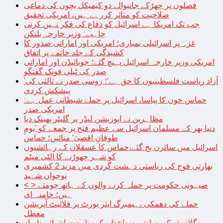
فصلوں پر چھڑکے جانیوالے دو کیمیکل بچوں کی دماغی
صلاحیت کو متاثر کررہے ہیں، امریکی تحقیق
جب تک امریکا ہے اسرائیل کو دفاع کی فکر نہیں کرنی
چاہیے: وزیر خارجہ بلنکن
غزہ پر اسرائیلی بمباری؛ امریکی اور اماراتی صدور کا
کشیدگی کے جلد خاتمے پر اتفاق
امریکی وزیر خارجہ اسرائیل پہنچ گئے؛ جوبائیڈن اور اماراتی
صدر کی ٹیلی فونک گفتگو
’آزاد ریاست فلسطینیوں کا حق ہے‘؛ روسی صدر نے ثالثی کی
پیشکش کردی
حماس خون کا پیاسا، اسرائیل پر حملے شیطانی عمل ہے:
امریکی صدر
مظاہرین نے اپوزیشن لیڈر پر گلیٹر پھینک دیا
دنیا بھر کے مسلمان اسرائیل سے عظیم فتح پر جمعے کو ’یومِ
طوفانِ اقصیٰ‘ منائیں؛ حماس
اسرائیل میں سائرن بج گئے،حماس کا عسقلان کے رہائشیوں
کو شہر چھوڑنے کا الٹی میٹم
بھارتی فوج کی ریاستی دہشت گردی میں مزید 2 کشمیری
نوجوان شہید
< > صیہونی حکومت پر حملہ کرنے والوں کے ہاتھ چومتے
ہیں؛ خامنہ ای
حملے کی دھمکی ،ہیمبرگ ایئر پورٹ پر فلائیٹ آپریشن
معطل
بنگلادیش کی سابق وزیراعظم کی طبیعت انتہائی ناساز