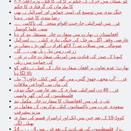
< > کوہستان میں جرگے کے حکم پر لڑکی کا قتل، وزیراعلیٰ
کا ملزمان کی گرفتاری کا حکم
جنگ بندی میں توسیع کی امید، حماس اور اسرائیل نے بھی
رضا مندی کا عندیہ دیدیا
غزہ میں اسرائیلی جارحیت اقوام متحدہ کی ناکامی ہے,
سنی علما کونسل
افغانستان نے بھارت میں سفارت خانہ مستقل بند کر دیا
عارضی وقفہ اگلے مرحلے کی جنگی تیاری کیلیے ہے، اسرائیل
صومالیہ میں سیلاب سے7 لاکھ افراد بے گھر،بڑے پیمانے پر
زرعی زمین تباہ، پل بھی بہہ گئے
کیوبا کے صدر کی قیادت میں امریکی سفارت خانے پر غزہ
کی حمایت میں ریلی
بھارت؛ عدم تعاون پر افغان سفارت خانے کے عملے نے دفتر کو
تالا لگا دیا
غزہ: “آپ مجھے چھوڑ گئیں، میں گھر کس کیلئے جاؤں؟” بیٹے
کی ماں سے الوداعی ملاقات
غزہ: 49 دن اسرائیلی بمباری کے بعد عارضی جنگ بندی،
فلسطینیوں کی اپنے گھر واپسی
نئی دہلی میں افغانستان کا سفارت خانہ مکمل بند
سعودی عرب میں پاکستانیوں کیلئے نوکریوں کے معاملے پر
مزید پیشرفت
کووڈ-19 کے بعد چین میں ایک اور پُراسرار قسم کی بیماری
پھیلنے لگی
14 ہزار فلسطینیوں کی شہادت کے بعد غزہ میں 4 روزہ