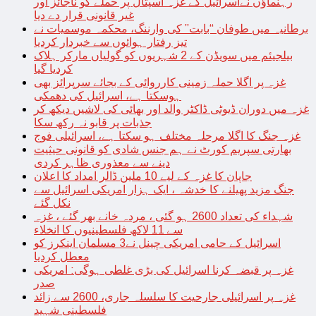
رہنماؤں نےاسرائیل کے غزہ اسپتال پر حملے کو ناجائز اور
غیر قانونی قرار دے دیا
برطانیہ میں طوفان “بابت” کی وارننگ، محکمہ موسمیات نے
تیز رفتار ہوائوں سے خبردار کردیا
بیلجیئم میں سویڈن کے 2 شہریوں کو گولیاں مارکر ہلاک
کردیا گیا
غزہ پر اگلا حملہ زمینی کارروائی کے بجائے سرپرائز بھی
ہوسکتا ہے، اسرائیل کی دھمکی
غزہ میں دوران ڈیوٹی ڈاکٹر والد اور بھائی کی لاشیں دیکھ کر
جذبات پر قابو نہ رکھ سکا
غزہ جنگ کا اگلا مرحلہ مختلف ہو سکتا ہے، اسرائیلی فوج
بھارتی سپریم کورٹ نے ہم جنس شادی کو قانونی حیثیت
دینے سے معذوری ظاہر کردی
جاپان کا غزہ کے لیے 10 ملین ڈالر امداد کا اعلان
جنگ مزید پھیلنے کا خدشہ ، ایک ہزار امریکی اسرائیل سے
نکل گئے
شہداء کی تعداد 2600 ہو گئی ، مردہ خانے بھر گئے ، غزہ
سے 11 لاکھ فلسطینیوں کا انخلاء
اسرائیل کے حامی امریکی چینل نے3 مسلمان اینکرز کو
معطل کردیا
غزہ پر قبضہ کرنا اسرائیل کی بڑی غلطی ہوگی: امریکی
صدر
غزہ پر اسرائیلی جارحیت کا سلسلہ جاری، 2600 سے زائد
فلسطینی شہید