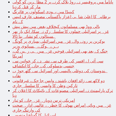
پاناما میں پروفیسر نے روڈ بلاک کرنے پر 2 مظاہرین کو گولی
مار کر قتل کردیا
کینیڈا میں یہودی اسکولوں پر فائرنگ
برطانیہ کا اعلیٰ شاہی اعزاز پاکستانی مصنف عارف انیس
کے نام
بالی ووڈ بھی مسلمانوں کیخلاف بغض میں پیش پیش
غزہ پر اسرائیلی حملوں کا سلسلہ رک نہ سکا، ایک بار پھر
ہسپتالوں کو نشانہ بنا ڈالا
یوکرین پر رونے والے غزہ میں اسرائیلی بمباری پر گونگے
بہرے ہوگئے، ہسپانوی وزیر
جنگ کے بعد بھی اسرائیلی فوجیں غزہ میں ہی رہیں گی،
امریکا
سی آئی اے افسر کی طرف سے نشہ دے کر خواتین سے
جنسی بدسلوکی کیے جانے کا انکشاف
ہندوستان کی دوغلی پالیسی اور اسرائیل سے گٹھ جوڑ بے
نقاب
دو لاکھ سے زائد افغان باشندے واپس جا چکے، غیرقانونی
تارکین وطن کا واپسی کا سلسلہ جاری
ترک پارلیمنٹ نے اسرائیلی مصنوعات کے بائیکاٹ کا اعلان کر
دیا
امریکی نرس دوبارہ غزہ جانے کو تیار
غزہ میں وبائی امراض پھوٹنے کا خطرہ، عالمی ادارہ صحت
کی وارننگ جاری
اسرائیل کا گھناؤنا منصوبہ