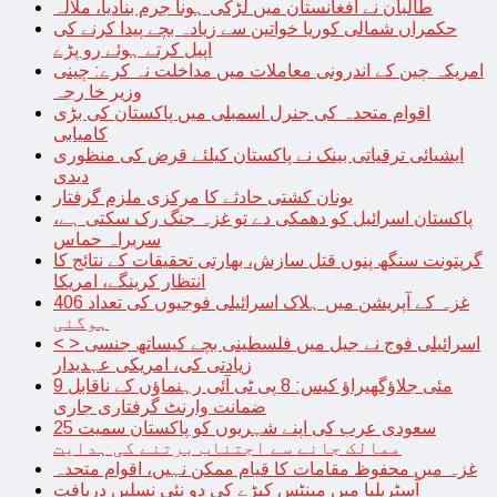
طالبان نے افغانستان میں لڑکی ہونا جرم بنادیا، ملالہ
حکمراں شمالی کوریا خواتین سے زیادہ بچے پیدا کرنے کی
اپیل کرتے ہوئے رو پڑے
امریکہ چین کے اندرونی معاملات میں مداخلت نہ کرے: چینی
وزیر خا رجہ
اقوام متحدہ کی جنرل اسمبلی میں پاکستان کی بڑی
کامیابی
ایشیائی ترقیاتی بینک نے پاکستان کیلئے قرض کی منظوری
دیدی
یونان کشتی حادثے کا مرکزی ملزم گرفتار
پاکستان اسرائیل کو دھمکی دے تو غزہ جنگ رک سکتی ہے،
سربراہ حماس
گرپتونت سنگھ پنوں قتل سازش، بھارتی تحقیقات کے نتائج کا
انتظار کرینگے، امریکا
غزہ کے آپریشن میں ہلاک اسرائیلی فوجیوں کی تعداد 406
ہوگئی
< > اسرائیلی فوج نے جیل میں فلسطینی بچے کیساتھ جنسی
زیادتی کی، امریکی عہدیدار
9 مئی جلاؤگھیراؤ کیس: 8 پی ٹی آئی رہنماؤں کے ناقابل
ضمانت وارنٹ گرفتاری جاری
سعودی عرب کی اپنے شہریوں کو پاکستان سمیت 25
ممالک جانے سے اجتناب برتنے کی ہدایت
غزہ میں محفوظ مقامات کا قیام ممکن نہیں، اقوام متحدہ
آسٹریلیا میں مینٹس کیڑے کی دو نئی نسلیں دریافت