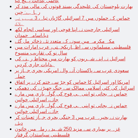
عالمی عدالت پہنچ گیا
بھارت بلوچستان کی علیحدگی پسند قوتوں کی مالی مدد کر
رہا ہے: چین
حماس کے حملوں میں 7 اسرائیلی گاڑیاں تباہ، 3 صہیونی
ہلاک
اسرائیلی جارحیت نے اپنا فوجی اور سیاسی انجام لکھ
دیا،اسامہ حمدان
مکہ مکرمہ میں سونے کے متعدد نئے ذخائر مل گئے
فلسطینی مسلمانوں سے اظہاریکجہتی، عرب امارات میں
سال نو کی تقاریب منسوخ
اسرائیل نے اپنے شہریوں کو بھارت میں محتاط رہنے کی
ہدایات جاری کردیں
سعودی عرب سے پاکستان آنے والے امریکی بحری جہاز پر
حملہ
امریکا اور اسرائیل کا حماس کو جڑ سے ختم کرنے پر اتفاق
اسرائیل کی کئی اسلامی ممالک سے جنگ چھیڑنے کی دھمکی
حماس نہ بچاتی تو اپنی ہی فوج کی گولہ باری میں مارے
جاتے، اسرائیلی خواتین
حماس نہ بچاتی تو اپنی ہی فوج کی گولہ باری میں مارے
جاتے، اسرائیلی خواتین
بھارت نے بحیرہ عرب میں 3 جنگی بحری جہاز تعینات کر
دیئے
غزہ پر بمباری سے مزید 250 شہید ، رملہ میں خاتون
فلسطینی سیاستدان گرفتار