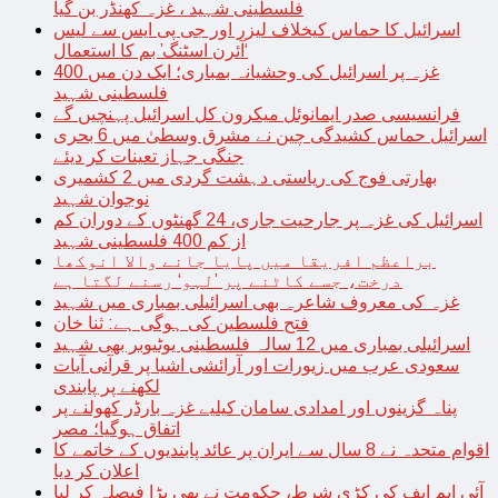
فلسطینی شہید ، غزہ کھنڈر بن گیا
اسرائیل کا حماس کیخلاف لیزر اور جی پی ایس سے لیس
‘آئرن اسٹنگ’ بم کا استعمال
غزہ پر اسرائیل کی وحشیانہ بمباری؛ ایک دن میں 400
فلسطینی شہید
فرانسیسی صدر ایمانوئل میکرون کل اسرائیل پہنچیں گے
اسرائیل حماس کشیدگی چین نے مشرق وسطیٰ میں 6 بحری
جنگی جہاز تعینات کر دیئے
بھارتی فوج کی ریاستی دہشت گردی میں 2 کشمیری
نوجوان شہید
اسرائیل کی غزہ پر جارحیت جاری، 24 گھنٹوں کے دوران کم
از کم 400 فلسطینی شہید
براعظم افریقا میں پایا جانے والا انوکھا
درخت، جسے کاٹنے پر ’لہو‘ رسنے لگتا ہے
غزہ کی معروف شاعرہ بھی اسرائیلی بمباری میں شہید
فتح فلسطین کی ہوگی ہے: ثنا خان
اسرائیلی بمباری میں 12 سالہ فلسطینی یوٹیوبر بھی شہید
سعودی عرب میں زیورات اور آرائشی اشیا پر قرآنی آیات
لکھنے پر پابندی
پناہ گزینوں اور امدادی سامان کیلیے غزہ بارڈر کھولنے پر
اتفاق ہوگیا؛ مصر
اقوام متحدہ نے 8 سال سے ایران پر عائد پابندیوں کے خاتمے کا
اعلان کر دیا
آئی ایم ایف کی کڑی شرط، حکومت نے بھی بڑا فیصلہ کر لیا