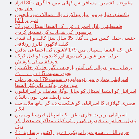
مقبوضہ کشمیر ، مسافر بس کھائی میں جا گری ، 30 افراد
جاں بحق
پاکستان دنیا بھرمیں پیاز پیداکرنے والے ممالک میں پانچویں
نمبر پر آ گیا
فلسطینی ہلال احمر نے غزہ کے الشفا اسپتال میں 32
مریضوں کی شہادت کی تصدیق کردی
جنسی حملہ کیس میں بے گناہ 35 سال سزا کاٹنے والے قیدی
کیلیے لاکھوں ڈالرز زرتلافی
غزہ کے الشفا ہسپتال میں 179 لاشوں کی اجتماعی تدفین
ترکیہ میں شوہر کی بیوی اور 3 بچوں کو قتل کرکے
خودکشی کی کوشش
برطانیہ میں دیوالی کی آتش بازی سے گھر جل کر خاکستر؛
بچوں سمیت 5 افراد ہلاک
اسرائیلی بمباری میں نومولودوں سمیت 179 مریض ملبے
میں دفن ہوگئے، ڈائریکٹر الشفا
اسرائیل کو الشفا اسپتال کو بچانا ہوگا، معاملے پر اسرائیلیوں
سے رابطے میں ہوں، بائیڈن
مصری کھلاڑی کا اسرائیلی کو شکست دے کر ہاتھ ملانے سے
انکار
اسرائیلی بربریت جاری ، غزہ کے اسپتال قبرستانوں میں
تبدیل ، حماس نے قیدیوں کی رہائی کیلئے مذاکرات معطل کر
دیئے
حزب اللہ نے شام میں امریکی اڈے پر راکٹس برسا دیئے؛ 4
فوجی ہلاک