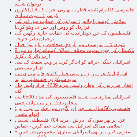
نوجوان شہید
جاسوسی کا الزام ثابت، قطر نے بھارتی بحریہ کے 8 اہلکاروں
کو سزائے موت سنادی
سلامتی کونسل اجلاس؛ اسرائیل کی حمایت میں امریکی
قرارداد کو روس اور چین نے ویٹو کردیا
فلسطینیوں کے حق خودارادیت کی حمایت جاری رکھیں گے،
ترجمان دفتر خارجہ
مُودی کے ہندوستان میں آزادیِ صحافت پر تابڑ توڑ حملے
پاکستان کی چین سمیت مختلف ممالک کیساتھ تجارت میں 8
ارب ڈالر کی گڑبڑ
اسرائیلی جنگی جرائم کو اجاگر کرنے پر ویب سمٹ کے سی
ای او مستعفی
اسرائیل کا غزہ پر بڑے زمینی حملے کا دعویٰ ، بمباری سے
مزید سینکڑوں فلسطینی شہید
افغان شہریوں کی وطن واپسی،مزید 4239 افراد واپس چلے
گئے
اسرائیلی بمباری سے شہید فلسطینیوں کی تعداد 6500 سے
متجاوز، 16 ہزار سے زائد زخمی
فلسطینی 56 سال سے جبر اور گٹھن میں جکڑے ہوئے ہیں؛
اقوامِ متحدہ
غزہ پر پھر بموں کی بارش ، مزید 704 فلسطینی شہید ،
اسلامی ممالک اسرائیل سے تعلقات ختم کریں ، حماس
مغربی کنارے پر بھی اسرائیلی بمباری؛ مجموعی شہادتیں 5