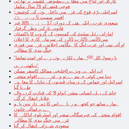
کارگل اور لداخ میں مظاہرے،مقبوضہ کشمیر پر بھارتی
فوجی قبضےکو 76 سال مکمل
اسرائیلی برّی فوج کی غزہ میں داخل ہونے کی کوشش؛
افسر سمیت 5 فوجی ہلاک
سعودی عرب ، ایک ہفتے کے دوران 17 ہزار ، 305 غیر
قانونی تارکین وطن گرفتار
اماراتی رئیل سٹیٹ کی کمپنیوں کے گروپ کا پاکستان
میں20سے 25ارب ڈالرز کی سرمایہ کاری کا اعلان
او آئی سی اور عرب لیگ کا ہنگامی اجلاس، غزہ میں فوری
جنگ بندی کا مطالبہ
’’یا رسول اللہﷺ! ہمارے ٹکڑے ہوتے رہے اور امت تماشا
دیکھتی رہی‘‘
اب ایک ہی ویزےپر6خلیجی ممالک کاسفر ممکن
دنیا میں کوئی جہنم ہے تو وہ غزہ ہے ، اقوام متحدہ
اسرائیل اور حماس کے درمیان قیدیوں کے تبادلے کا معاہدہ
طے پا گیا
چاند کے پہلے انسانی مشن ’اپولو 8‘ کی قیادت کرنے والے
خلاباز انتقال کرگئے
ہمارے ساتھ جو کچھ ہو رہا ہے اس کا ذمہ دار نیتن یاہو
ہے، یرغمالی خاتون
اقوام متحدہ کی خیرسگالی سفیر اور آسٹریلوی اداکارہ کا
غزہ میں جنگ بندی کا مطالبہ
سعودی شہزادہ انتقال کر گیا