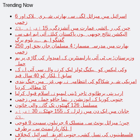
Trending Now
اسرائیل میں میزائل لگنے سے بھارتی شہری ہلاک اور 6
زخمی
چین کی رہائشی عمارت میں آتشزدگی، 15 افراد ہلاک
الیکشن نتائج جوبھی ہوں پاکستان کیلئے آئی ایم ایف سے
گفتگو اہم ہے، بلوم برگ
بھارت میں مدرسہ مسمار؛ 4 مسلمان جاں بحق اور 250
زخمی
وزیرستان؛ پی ٹی آئی پارلیمنٹرین کے امیدوار کی گاڑی پر بم
حملہ
وکی لیکس کو ہیکنگ ٹولز لیک کرنے والے سی آئی اے کے
سابق اہلکار کو 40 سال قید
امریکی شہر شکاگو کی انتظامیہ نے بھی غزہ میں جنگ بندی
کا مطالبہ کردیا
ارب پتی برطانوی تاجر ڈینی لیمبو نے اسلام قبول کرلیا
جنوبی کوریا کے اپوزیشن رہنما چاقو حملے میں زخمی
مسلسل 126 گھنٹوں تک گانے والی خاتون
جاپان میں ایک دن میں زلزلے کے 155 جھٹکے، 30 افراد
ہلاک
چین؛ میزائل یونٹ سے منسلک 4 جرنیلوں سمیت 9 فوجی
اہلکارپارلیمنٹ سے برطرف
فلسطینیوں کی نسل کشی، جنوبی افریقہ اسرائیل کیخلاف