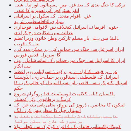
ترکی کا جنگ بندی کے بعد غزہ میں ہسپتالوں اور تباہ شدہ
انفرانسٹرکچر کی تعمیرنو کا عندیہ
غزہ ،اقوام متحدہ کے سکول پر اسرائیلی
بمباری،50فلسطینی شہید
جنوبی افریقا نے اسرائیل کیخلاف بین الاقوامی فوجداری
عدالت میں شکایت درج کرا دی
ہالینڈ میں پہلی بار مسلم تارکین وطن خاتون وزیراعظم
بننے کے قریب
ایران اسرائیل سے جنگ میں حماس کی ہر ممکن مدد کرے
گا: سربراہ قدس فورس
ایران کا اسرائیل سے جنگ میں حماس کے ساتھ شامل ہونے
سے انکار
غزہ پر قبضے کا ارادہ نہیں رکھتے: اسرائیلی وزیراعظم
اسرائیل کے فلسطینی اسپتالوں پر حملےجاری، انڈونیشیا
اسپتال کام کرنےسے قاصر، ابن سینا اسپتال کو خالی کرنے کا
حکم
پاکستان کیلیے کلائمیٹ انویسٹمنٹ فنڈ پروگرام شروع
کرینگے، برطانوی ہائی کمشنر
ٹینکوں کا محاصرہ، ڈرونز کی پرواز، بجلی پانی بند، غزہ کے
اسپتال جیل کا منظر پیش کرنے لگے
غزہ میں انڈونیشیا اسپتال مکمل غیر فعال،
مریضوں کا علاج ناممکن ہوگیا
کینیڈا؛ پاکستانی خاندان کے 4 افراد کو ٹرک سے کچلنے والا