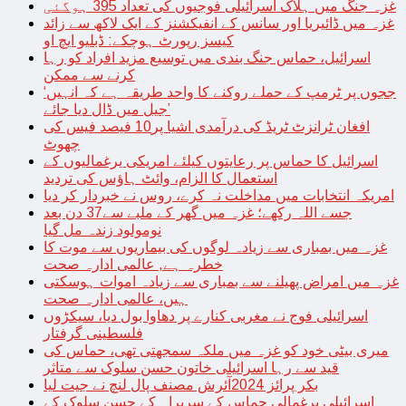
غزہ جنگ میں ہلاک اسرائیلی فوجیوں کی تعداد 395 ہوگئی
غزہ میں ڈائیریا اور سانس کے انفیکشنز کے ایک لاکھ سے زائد
کیسز رپورٹ ہوچکے: ڈبلیو ایچ او
اسرائیل، حماس جنگ بندی میں توسیع مزید افراد کو رہا
کرنے سے ممکن
‘ججوں پر ٹرمپ کے حملے روکنے کا واحد طریقہ ہے کہ انہیں
جیل میں ڈال دیا جائے’
افغان ٹرانزٹ ٹریڈ کی درآمدی اشیا پر10 فیصد فیس کی
چھوٹ
اسرائیل کا حماس پر رعایتوں کیلئے امریکی یرغمالیوں کے
استعمال کا الزام، وائٹ ہاؤس کی تردید
امریکہ انتخابات میں مداخلت نہ کرے، روس نے خبردار کر دیا
جسے اللہ رکھے؛ غزہ میں گھر کے ملبے سے37 دن بعد
نومولود زندہ مل گیا
غزہ میں بمباری سے زیادہ لوگوں کی بیماریوں سے موت کا
خطرہ ہے, عالمی ادارہ صحت
غزہ میں امراض پھیلنے سے بمباری سے زیادہ اموات ہوسکتی
ہیں، عالمی ادارہ صحت
اسرائیلی فوج نے مغربی کنارے پر دھاوا بول دیا، سیکڑوں
فلسطینی گرفتار
میری بیٹی خود کو غزہ میں ملکہ سمجھتی تھی، حماس کی
قید سے رہا اسرائیلی خاتون حسن سلوک سے متاثر
بکر پرائز 2024آئرش مصنف پال لنچ نے جیت لیا
اسرائیلی یرغمالی حماس کے سربراہ کے حسن سلوک کے