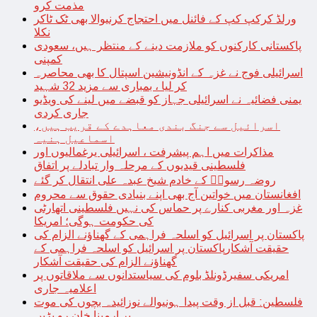
مذمت کرو
ورلڈ کرکپ کپ کے فائنل میں احتجاج کرنیوالا بھی ٹک ٹاکر
نکلا
پاکستانی کارکنوں کو ملازمت دینے کے منتظر ہیں، سعودی
کمپنی
اسرائیلی فوج نے غزہ کے انڈونیشین اسپتال کا بھی محاصرہ
کر لیا ، بمباری سے مزید 32 شہید
یمنی فضائیہ نے اسرائیلی جہاز کو قبضے میں لینے کی ویڈیو
جاری کردی
اسرائیل سے جنگ بندی معاہدے کے قریب ہیں،
اسماعیل ہنیہ
مذاکرات میں اہم پیشرفت ، اسرائیلی یرغمالیوں اور
فلسطینی قیدیوں کے مرحلہ وار تبادلے پر اتفاق
روضہ رسولؐ کے خادم شیخ عبدہ علی انتقال کر گئے
افغانستان میں خواتین آج بھی اپنے بنیادی حقوق سے محروم
غزہ اور مغربی کنارے پر حماس کی نہیں فلسطینی اتھارٹی
کی حکومت ہوگی؛ امریکا
پاکستان پر اسرائیل کو اسلحہ فراہمی کے گھناؤنے الزام کی
حقیقت آشکارپاکستان پر اسرائیل کو اسلحہ فراہمی کے
گھناؤنے الزام کی حقیقت آشکار
امریکی سفیرڈونلڈ بلوم کی سیاستدانوں سے ملاقاتوں پر
اعلامیہ جاری
فلسطین: قبل از وقت پیدا ہونیوالے نوزائیدہ بچوں کی موت
پر ارمینا خان رو پڑیں