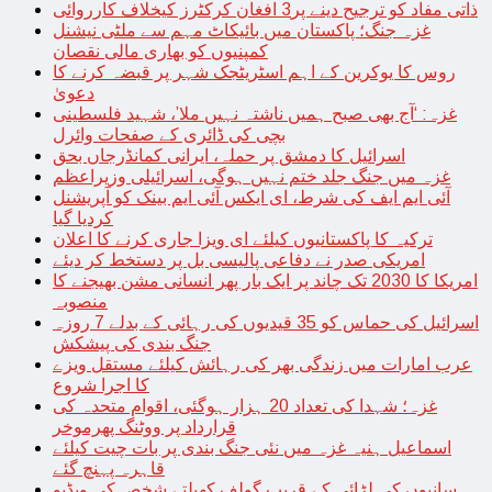
ذاتی مفاد کو ترجیح دینے پر3 افغان کرکٹرز کیخلاف کارروائی
غزہ جنگ؛ پاکستان میں بائیکاٹ مہم سے ملٹی نیشنل
کمپنیوں کو بھاری مالی نقصان
روس کا یوکرین کے اہم اسٹریٹجک شہر پر قبضہ کرنے کا
دعویٰ
غزہ: ‘آج بھی صبح ہمیں ناشتہ نہیں ملا’، شہید فلسطینی
بچی کی ڈائری کے صفحات وائرل
اسرائیل کا دمشق پر حملہ، ایرانی کمانڈرجاں بحق
غزہ میں جنگ جلد ختم نہیں ہوگی، اسرائیلی وزیراعظم
آئی ایم ایف کی شرط، ای ایکس آئی ایم بینک کو آپریشنل
کردیا گیا
ترکیہ کا پاکستانیوں کیلئے ای ویزا جاری کرنے کا اعلان
امریکی صدر نے دفاعی پالیسی بل پر دستخط کر دیئے
امریکا کا 2030 تک چاند پر ایک بار پھر انسانی مشن بھیجنے کا
منصوبہ
اسرائیل کی حماس کو 35 قیدیوں کی رہائی کے بدلے 7 روزہ
جنگ بندی کی پیشکش
عرب امارات میں زندگی بھر کی رہائش کیلئے مستقل ویزے
کا اجرا شروع
غزہ؛ شہدا کی تعداد 20 ہزار ہوگئی، اقوام متحدہ کی
قرارداد پر ووٹنگ پھرموخر
اسماعیل ہنیہ غزہ میں نئی جنگ بندی پر بات چیت کیلئے
قاہرہ پہنچ گئے
سانپوں کی لڑائی کے قریب گولف کھیلتے شخص کی ویڈیو