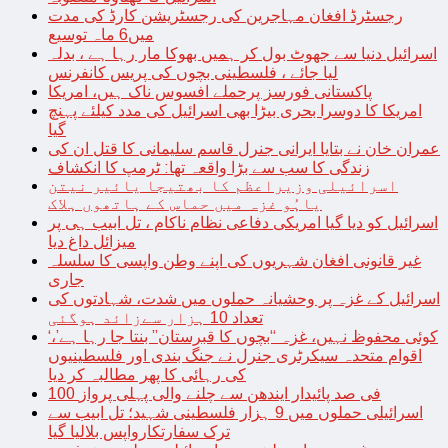
رجسٹرڈ افغان مہاجرین کی رجسٹریشن کارڈ کی مدت
میں6 ماہ توسیع
اسرائیل دنیا سے جھوٹ بول کر ہمیں بھوکا مار رہا ہے ، بدلہ
لیا جائے ، فلسطینی بچوں کی پریس کانفرنس
پاکستانی فورسز پرحملے افسوس ناک ہیں، امریکا
امریکا کا دوسرا بحری بیڑا بھی اسرائیل کی مدد کیلئے پہنچ
گیا
عمران خان نے بتایا ایرانی جنرل قاسم سلیمانی کا قتل ان کی
زندگی کا سب سے بڑا واقعہ تھا: ٹرمپ کا انکشاف
اسرائیلی وزیراعظم کا بھتیجا یائیر نیتن
یاہُو غزہ میں حماس کے ہاتھوں ہلاک
اسرائیل کو دیا گیا امریکی دفاعی نظام ناکام ، تل ابیب ہی پر
میزائل داغ دیا
غیر قانونی افغان شہریوں کی اپنے وطن واپسی کا سلسلہ
جاری
اسرائیل کے غزہ پر وحشیانہ حملوں میں شدت، شہادتوں کی
تعداد 10 ہزار سےزائد ہوگئی
‘کوئی محفوظ نہیں، غزہ “بچوں کا قبرستان” بنتا جا رہا ہے’،
اقوام متحدہ سیکرٹری جنرل نے جنگ بندی اور فلسطینیوں
کی رہائی کا پھر مطالبہ کر دیا
100 فی صد پائیدار ایندھن سے چلنے والی پہلی پرواز
اسرائیلی حملوں میں 9 ہزار فلسطینی شہید؛ تل ابیب سے
ترک سفارتکارواپس بلالیا گیا