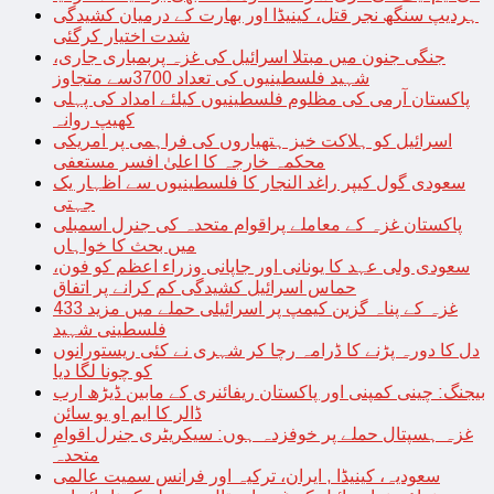
ہردیپ سنگھ نجر قتل، کینیڈا اور بھارت کے درمیان کشیدگی
شدت اختیار کرگئی
جنگی جنون میں مبتلا اسرائیل کی غزہ پربمباری جاری،
شہید فلسطینیوں کی تعداد 3700سے متجاوز
پاکستان آرمی کی مظلوم فلسطینیوں کیلئے امداد کی پہلی
کھیپ روانہ
اسرائیل کو ہلاکت خیز ہتھیاروں کی فراہمی پر امریکی
محکمہ خارجہ کا اعلیٰ افسر مستعفی
سعودی گول کیپر راغد النجار کا فلسطینیوں سے اظہار یک
جہتی
پاکستان غزہ کے معاملے پراقوام متحدہ کی جنرل اسمبلی
میں بحث کا خواہاں
سعودی ولی عہد کا یونانی اور جاپانی وزراء اعظم کو فون،
حماس اسرائیل کشیدگی کم کرانے پر اتفاق
غزہ کے پناہ گزین کیمپ پر اسرائیلی حملے میں مزید 433
فلسطینی شہید
دل کا دورہ پڑنے کا ڈرامہ رچا کر شہری نے کئی ریستورانوں
کو چونا لگا دیا
بیجنگ: چینی کمپنی اور پاکستان ریفائنری کے مابین ڈیڑھ ارب
ڈالر کا ایم او یو سائن
غزہ ہسپتال حملے پر خوفزدہ ہوں: سیکریٹری جنرل اقوامِ
متحدہ
سعودیہ، کینیڈا , ایران، ترکیہ اور فرانس سمیت عالمی