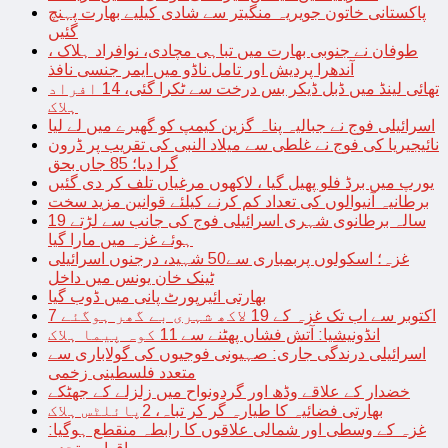
پاکستانی خاتون جویریہ منگیتر سے شادی کیلیے بھارت پہنچ
گئیں
طوفان نے جنوبی بھارت میں تباہی مچادی، نوافراد ہلاک ،
آندھرا پردیش اور تامل ناڈو میں ایمر جنسی نافذ
تھائی لینڈ میں ڈبل ڈیکر بس درخت سے ٹکرا گئی، 14 افراد
ہلاک
اسرائیلی فوج نے جبالیہ پناہ گزین کیمپ کو گھیرے میں لے لیا
نائیجیریا کی فوج نے غلطی سے میلاد النبی کی تقریب پر ڈرون
گرا دیا؛ 85 جاں بحق
یورپ میں برڈ فلو پھیل گیا ، لاکھوں مرغیاں تلف کر دی گئیں
برطانیہ آنیوالوں کی تعداد کم کرنے کیلئے قوانین مزید سخت
19 سالہ برطانوی شہری اسرائیلی فوج کی جانب سے لڑتے
ہوئے غزہ میں مارا گیا
غزہ؛ اسکولوں پربمباری سے50 شہید، درجنوں اسرائیلی
ٹینک خان یونس میں داخل
بھارتی ائیرپورٹ پانی میں ڈوب گیا
7 اکتوبر سے اب تک غزہ کے 19 لاکھ شہری بے گھر ہوگئے
انڈونیشیا: آتش فشاں پھٹنے سے 11 کوہ پیما ہلاک
اسرائیلی درندگی جاری: صہیونی فوجیوں کی گولاباری سے
متعدد فلسطینی زخمی
خضدار کے علاقے وڈھ اور گردونواح میں زلزلے کے جھٹکے
بھارتی فضائیہ کا طیارہ گر کر تباہ، 2پائلٹس ہلاک
غزہ کے وسطی اور شمالی علاقوں کا رابطہ منقطع ہوگیا: