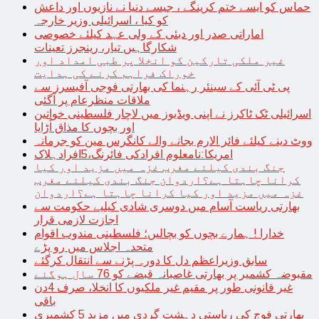
حماس کو ایسے ختم کرینگے ، جیسے دنیا نے نازیوں اور داعش
کو کیا ، اسرائیلی وزیر خارجہ
اماراتی صدر اور دبئی کے ولی عہد کیلئے خصوصی
شکارگاہیں تیار، رینجرز تعینات
غیر ملکی تارکین کو انخلا پر طبی امداد اور
خوراک فراہم کرنے کی ہدایت
پی ٹی آئی کے سینئر رہنما کی بھارتی فوجی آفیسرز سے
ملاقات منظرعام پر آگئی
اسرائیلی ٹک ٹاکرز نے اپنی ویڈیوز میں لاچار فلسطینی خواتین
اور بچوں کا مذاق اُڑایا
ووٹ دینے کیلئے فائر الارم بجانے والے کانگرس مین کو جرمانہ
امریکا:نامعلوم افرادکی فائرنگ،5افرادہلاک
جنگ بندی کیلئے مغرب غزہ میں مزید اور کیا
کرانا چاہتا ہے؟اردوان جنگ بندی کیلئے مغرب
غزہ میں مزید اور کیا کرانا چاہتا ہے؟اردوان
بھارتی ریاست آسام میں دوسری شادی کیلیے حکومت سے
اجازت لازمی قرار
خدارا ! ہمارے بچوں کو بچالیں؛ فلسطینی مندوب اقوام
متحدہ اجلاس میں رو پڑے
سابق وزیراعظم دل کا دورہ پڑنے سے انتقال کرگئے
مقبوضہ کشمیر پر بھارتی غاصبانہ قبضے کو 76 سال ہوگئے
غیر قانونی طور پر مقیم غیر ملکیوں کا انخلا، صرف 4دن
باقی
بھارتی فوج کی ریاستی دہشت گردی میں مزید 5 کشمیری