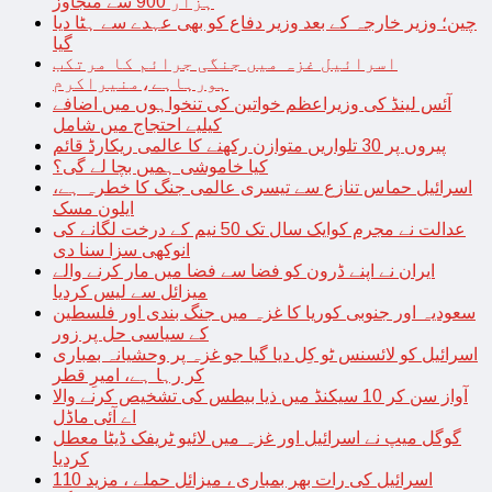
ہزار 900 سے متجاوز
چین؛ وزیر خارجہ کے بعد وزیر دفاع کو بھی عہدے سے ہٹا دیا
گیا
اسرائیل غزہ میں جنگی جرائم کا مرتکب
ہورہاہے،منیراکرم
آئس لینڈ کی وزیراعظم خواتین کی تنخواہوں میں اضافے
کیلیے احتجاج میں شامل
پیروں پر 30 تلواریں متوازن رکھنے کا عالمی ریکارڈ قائم
کیا خاموشی ہمیں بچا لے گی؟
اسرائیل حماس تنازع سے تیسری عالمی جنگ کا خطرہ ہے،
ایلون مسک
عدالت نے مجرم کوایک سال تک 50 نیم کے درخت لگانے کی
انوکھی سزا سنا دی
ایران نے اپنے ڈرون کو فضا سے فضا میں مار کرنے والے
میزائل سے لیس کردیا
سعودیہ اور جنوبی کوریا کا غزہ میں جنگ بندی اور فلسطین
کے سیاسی حل پر زور
اسرائیل کو لائسنس ٹو کِل دیا گیا جو غزہ پر وحشیانہ بمباری
کر رہا ہے، امیرِ قطر
آواز سن کر 10 سیکنڈ میں ذیا بیطس کی تشخیص کرنے والا
اے آئی ماڈل
گوگل میپ نے اسرائیل اور غزہ میں لائیو ٹریفک ڈیٹا معطل
کردیا
اسرائیل کی رات بھر بمباری ، میزائل حملے ، مزید 110