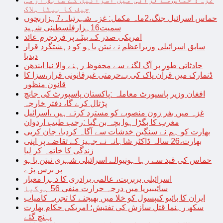
چیف کا بیٹا ہلاک
حماس اسرائیل جنگ،2ماہ مکمل: غزہ شہرتباہ،7ہزاربچوں
سمیت16ہزارفلسطینی شہید
امریکی صدر کے بیٹے پر فردجرم عائد
سابق اسرائیلی وزیراعظم نے نیتن یاہو کو دہشتگرد قرار
دیدیا
حادثاتی طور پر آگ لگنے سے محفوظ رہنے والا نیا ایندھن
ڈنمارک میں قرآن پاک کی بےحرمتی غیرقانونی قرار،سزا کا
قانون منظور
افغان وزیر پاسپورٹ معاملہ :پاکستان پاسپورٹ کی جانچ
پڑتال کرے گا، دفتر خارجہ
غزہ میں بفر زون منصوبے کو مسترد کرتے ہیں ،اسرائیل
مغرب کا بگڑا ہوا بچہ بن گیا :رجب طیب اردوان
بھارت کو ہم نے سنگین خدشات سے آگاہ کردیا، جان کربی
بھارت،26 سالہ ڈاکٹر شاہانہ نے جہیز کے تقاضے پر اپنی
زندگی کا خاتمہ کر لیا
حماس کی قید سے رہا ہونیوالے اسرائیلی شہری نیتن یاہو
پر برس پڑے
اسرائیلی بربریت، عالمی برادری کا دہرا معیار
سائیبیریا میں درجہ حرارت منفی 56 ہوگیا
ایران کا بائیو کیپسول کو خلا میں بھیجنے کا تجربہ کامیاب
سکھ رہنما قتل سازش کی تفتیش؛ امریکی حکام بھارت
پہنچ گئے