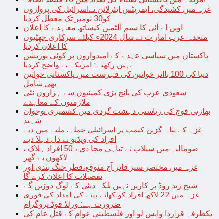
غزہ میں کشیدگی، ایمریٹس ایئرلائن نےاسرائیل کی پروازوں
کو30 نومبر تک معطل کردیا
اوپن اے آئی کا سیم آلٹمین کیساتھ معاہدے کا اعلان
متحدہ عرب امارات نے سال 2024ء کیلئے سرکاری چھٹیوں
کا اعلان کردیا
پاکستان میں سیاسی عہدے کے امیدواروں پر کوئی پوزیشن
نہیں رکھتے: امریکہ نے واضح کردیا
دنیا کی 100 بااثر خواتین کی فہرست میں پاکستانی خواتین
بھی شامل
سعودی عرب کی پانچ بڑی کمپنیوں سے ہزاروں نئی
ملازمتوں کے معاہدے
بھارتی فوج کی ریاستی دہشت گردی میں کشمیری نوجوان
شہید
غزہ کے پناہ گزین کیمپ پر اسرائیلی حملہ، ملبے میں دبے
افراد کی ویڈیو نے دل دہلا دیے
صومالیہ میں سیلاب نے تباہی مچا دی ، 50 افراد ہلاک ،
لاکھوں بے گھر
غزہ میں مختصر سیز فائر آج متوقع،قطر جنگ بندی اور
تفصیلات کا اعلان کرے گا
شیخ زید روڈ پر کاریں نہیں بلکہ دبئی کے لوگ دوڑیں گے
غزہ میں 22 لاکھ افراد کو کھانے پینے کی امداد کی فوری
ضرورت ہے: ورلڈ فوڈ پروگرام
یکطرفہ قراردا واپس لو اور فلسطینی عوام کے قتل عام کی