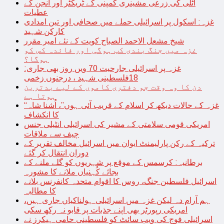
اٹلی کی زرعی مشینری کمپنی کے ٹریکٹر اور انجن کے
عطیات
غزہ: اسکول پر اسرائیلی حملے میں صحافی اور تین امدادی
کارکن شہید
شیخ مشعل الاحمد الصباح کویت کے نئے امیر مقرر
غزہ میں جنگ بندی کب ہوگی اور فائدہ کس کو
ہوگا؟
غزہ پر اسرائیلی جارحیت 70 ویں روز بھی جاری:
18فلسطینی شہید ، درجنوں زخمی
دن کا وہ وقت جو دفتری کاموں کے لیے بدترین
ہوتا ہے
“غزہ کے حالات دیکھ کر اسلام کے قریب آئی ہوں”، اُشنا شاہ
کا انکشاف
امریکی قومی سلامتی کے مشیر کی اسرائیلی انٹیلی جنس
چیف سے ملاقات
ترکیہ کے رکن پارلیمنٹ ایوان میں اسرائیل مخالف تقریر کے
دوران انتقال کر گئے
برطانیہ: کرسمس کے موقع پر شہریوں کو گلے ملنے کے
بجائے کُہنیاں ملانے کا مشورہ
اسرائیل فلسطین جنگ، روس کا اقوام متحدہ کانفرنس بلانے
کا مطالبہ
ہم آرام دہ لیکن غزہ میں اسرائیلی ہولناکیاں جاری ہیں،
امریکی رپورٹر بھی اپنے جذبات پر قابو نہ رکھ سکی
اسرائیلی فوج کی ویب سائٹ کو فلسطینی حامی ہیکرز نے