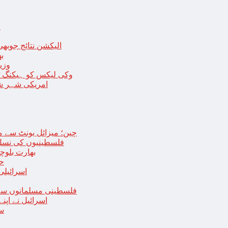
ا
الیکشن نتائج جوبھی
بھا
وزی
وکی لیکس کو ہیکنگ ٹولز ل
امریکی شہر شک
چین؛ میزائل یونٹ سے منسلک 4 جرنیلوں سمیت 9 فوجی اہلکارپ
فلسطینیوں کی نسل 
بھارت بلوچ
حما
اسرائیلی
فلسطینی مسلمانوں سے 
اسرائیل نے اپ
سع