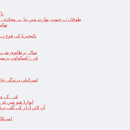
پا
طوفان نے جنوبی بھارت میں تباہی مچادی، نوا
تھائی
نائیجیریا کی فوج نے غل
19 سالہ برطانوی شہ
غزہ؛ اسکولوں پربمباری سے50 شہید، درجنوں اسرائیلی ٹی
اسرائیلی درندگی ج
غزہ کے وس
“ایوارڈ شو میں غز
آن لائن آرڈر کی گئی بر
امریکا میں 