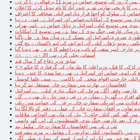
الی رہا کر دیے
پی کا تاریخی بھارتی شہر حیدر آباد کا نام تبدیل کرنے کا اعلان
 حماس کے سلوک کو اچھا قرار دیا، اسرائیلی صحافی کا اعتراف
دی میں توسیع کے امکانات،حماس اور اسرائیل نے عندیہ دے دیا
 بندی میں توسیع کیلیے اسرائیل پر دباؤ؛ حماس نے ہامی بھرلی
 درمیان عارضی جنگ بندی کے معاہدے میں توسیع کے امکانات
نظوری ضروری،اسرائیل اور مسک کے درمیان معاہدہ طے پاگیا
کس ریونیو بڑھانے کیلیے آئی ایم ایف کی ٹیم پاکستان پہنچ گئی
یر خارجہ امیر متقی کو نائب وزیراعظم کا عہدہ بھی دیدیا گیا
آسمانی بجلی گرنے سے 20 افراد ہلاک
سابق وزیر دفاع کو 7 سال قید
پر لڑکی کا قتل، وزیراعلیٰ کا ملزمان کی گرفتاری کا حکم
کی امید، حماس اور اسرائیل نے بھی رضا مندی کا عندیہ دیدیا
ائیلی جارحیت اقوام متحدہ کی ناکامی ہے, سنی علما کونسل
افغانستان نے بھارت میں سفارت خانہ مستقل بند کر دیا
عارضی وقفہ اگلے مرحلے کی جنگی تیاری کیلیے ہے، اسرائیل
 قیادت میں امریکی سفارت خانے پر غزہ کی حمایت میں ریلی
م تعاون پر افغان سفارت خانے کے عملے نے دفتر کو تالا لگا دیا
 میں گھر کس کیلئے جاؤں؟” بیٹے کی ماں سے الوداعی ملاقات
نئی دہلی میں افغانستان کا سفارت خانہ مکمل بند
میں پاکستانیوں کیلئے نوکریوں کے معاملے پر مزید پیشرفت