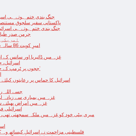
جنگ بندی ختم ہوتے ہی اسرئیل کے 
پاکستانی سفیر سلجوق مستنصر 
جنگ بندی ختم ہوتے ہی اسرائیل کے غ
جرمن صدر طیارے
امریکی 
امیرِ کویت 86 سالہ شیخ نواف الاحمد کی اچانک طبیعت بگڑ گئی؛ اسپتال میں داخل
غزہ میں ڈائیریا اور سانس کے ان
اسرائیل، 
‘ججوں پر ٹرمپ کے حملے روکنے کا واحد طریقہ ہے کہ انہیں جیل میں ڈال دیا جائے’
ا
اسرائیل کا حماس پر رعایتوں کیلئے 
جسے اللہ رکھے؛ غزہ
غزہ میں بمباری سے زیادہ 
غزہ میں امراض پھیلنے 
اسرائیلی فو
میری بیٹی خود کو غزہ میں ملکہ سمجھتی تھی،
اسر
فلسطینی مزاحمت نے اسرائیل کیساتھ وہ ک