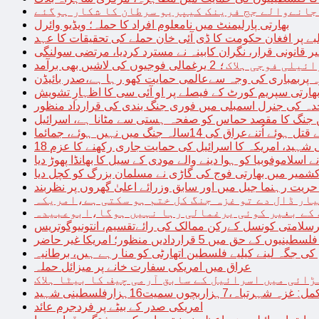
 جانےوالے جج فرینک کیپریو سرطان کا شکار ہوگئے
بھارتی پارلیمنٹ میں نامعلوم افراد کا حملہ؛ ویڈیو وائرل
بے پر افغان حکومت کا ڈی آئی خان حملے کی تحقیقات کا عہد
ر قانونی قرار، نگران کابینہ نے مسترد کردیا، مرتضی سولنگی
ہ پربمباری کی وجہ سےعالمی حمایت کھو رہا ہے،صدر بائیڈن
ھارتی سپریم کورٹ کے فیصلے پر او آئی سی کا اظہارِ تشویش
حدہ کی جنرل اسمبلی میں فوری جنگ بندی کی قرارداد منظور
 جنگ کا مقصد حماس کو صفحہ ہستی سے مٹانا ہے، اسرائیل
نےعراق کی 14سالہ جنگ میں نہیں ہوئے، جمائما
نی شہید، امریکہ کا اسرائیل کی حمایت جاری رکھنے کا عزم
ے اسلاموفوبیا کو ہوا دینے والے مودی کے سیل کا بھانڈا پھوڑ دیا
شمیر میں بھارتی فوج کی گاڑی نے مسلمان بزرگ کو کچل دیا
یت رہنما جیل میں اور سابق وزرائے اعلیٰ گھروں پر نظربند
ار ڈال دے تو غزہ جنگ کل ختم ہو سکتی ہے،امریکہ
کے بغیر کوئی یرغمالی رہا نہیں ہوگا،ابوعبیدہ
رسلامتی کونسل کےرکن ممالک کی رائےتقسیم، انتونیوگوتریس
حق میں 5 قراردادیں منظور؛ امریکا غیر حاضر
 جگہ لینے کیلیے فلسطین اتھارٹی کو منا رہے ہیں، برطانیہ
عراق میں امریکی سفارت خانے پر میزائل حملہ
ڑائی میں اسرائیل کے سابق آرمی چیف کا بیٹا ہلاک
امریکی صدر کے بیٹے پر فردجرم عائد