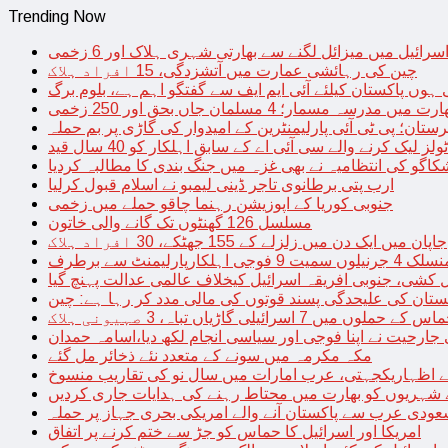
Trending Now
سرائیل میں میزائل لگنے سے بھارتی شہری ہلاک اور 6 زخمی
چین کی رہائشی عمارت میں آتشزدگی، 15 افراد ہلاک
 ہوں پاکستان کیلئے آئی ایم ایف سے گفتگو اہم ہے، بلوم برگ
رت میں مدرسہ مسمار؛ 4 مسلمان جاں بحق اور 250 زخمی
رستان؛ پی ٹی آئی پارلیمنٹرین کے امیدوار کی گاڑی پر بم حملہ
یک کرنے والے سی آئی اے کے سابق اہلکار کو 40 سال قید
اگو کی انتظامیہ نے بھی غزہ میں جنگ بندی کا مطالبہ کردیا
ارب پتی برطانوی تاجر ڈینی لیمبو نے اسلام قبول کرلیا
جنوبی کوریا کے اپوزیشن رہنما چاقو حملے میں زخمی
مسلسل 126 گھنٹوں تک گانے والی خاتون
جاپان میں ایک دن میں زلزلے کے 155 جھٹکے، 30 افراد ہلاک
ارلیمنٹ سے برطرف
کشی، جنوبی افریقہ اسرائیل کیخلاف عالمی عدالت پہنچ گیا
ستان کی علیحدگی پسند قوتوں کی مالی مدد کر رہا ہے: چین
س کے حملوں میں 7 اسرائیلی گاڑیاں تباہ، 3 صہیونی ہلاک
 جارحیت نے اپنا فوجی اور سیاسی انجام لکھ دیا،اسامہ حمدان
مکہ مکرمہ میں سونے کے متعدد نئے ذخائر مل گئے
اظہاریکجہتی، عرب امارات میں سال نو کی تقاریب منسوخ
نے شہریوں کو بھارت میں محتاط رہنے کی ہدایات جاری کردیں
ودی عرب سے پاکستان آنے والے امریکی بحری جہاز پر حملہ
امریکا اور اسرائیل کا حماس کو جڑ سے ختم کرنے پر اتفاق