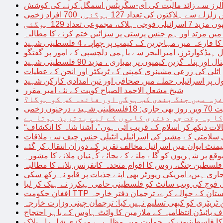
توں کی تعداد 127 ہوگئی، 700 افراد زخمی
مجموعی تعداد 129 ہوگئی
میں مرتد اور ہم جنس پرستی پر سزائیں ختم کرنے کا مطالبہ
 فارعہ میں مہاجرین کے کیمپ پر چھاپہ، 4 فلسطینی شہید
ل ہیڈکوارٹرز، امیرالبحر سے باہمی دلچسپی کے امور پر گفتگو
پناہ گزین کیمپوں پر بمباری ، مزید 90 فلسطینی شہید
اٹلی کی زرعی مشینری کمپنی کے ٹریکٹر اور انجن کے عطیات
ل پر اسرائیلی حملے میں صحافی اور تین امدادی کارکن شہید
شیخ مشعل الاحمد الصباح کویت کے نئے امیر مقرر
غزہ میں جنگ بندی کب ہوگی اور فائدہ کس کو ہوگا؟
جنوں زخمی
کا وہ وقت جو دفتری کاموں کے لیے بدترین ہوتا ہے
لات دیکھ کر اسلام کے قریب آئی ہوں”، اُشنا شاہ کا انکشاف
سلامتی کے مشیر کی اسرائیلی انٹیلی جنس چیف سے ملاقات
یمنٹ ایوان میں اسرائیل مخالف تقریر کے دوران انتقال کر گئے
ع پر شہریوں کو گلے ملنے کے بجائے کُہنیاں ملانے کا مشورہ
فلسطین جنگ، روس کا اقوام متحدہ کانفرنس بلانے کا مطالبہ
اری ہیں، امریکی رپورٹر بھی اپنے جذبات پر قابو نہ رکھ سکی
ی فوج کی ویب سائٹ کو فلسطینی حامی ہیکرز نے ہیک کر لیا
قیادت کو پاکستان کے حوالے کرے، ترجمان دفتر خارجہ
ین ٹریٹری کو کبھی تسلیم نہیں کیا: ترجمان چینی وزارت خارجہ
 بائیڈن انتظامیہ کے ملازمین کا وائٹ ہاوس کے باہر احتجاج
ں کا فلسطینیوں کی حمایت میں مظاہرہ، مرکزی شاہراہ بلاک