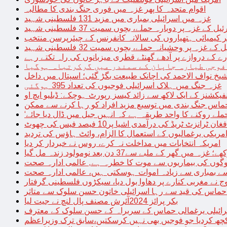
اقوام متحدہ کا پھر غزہ میں فوری جنگ بندی کا مطالبہ
غزہ میں اسرائیلی بمباری میں مزید 131 فلسطینی شہید
غزہ پر دوبارہ حملے، بچوں سمیت 37 فلسطینی شہید
کیمیائی ہتھیاروں کی سالانہ کانفرنس کے چیئرپرسن منتخب
زہ پر وحشیانہ حملے، بچوں سمیت 32 فلسطینی شہید
 کے دروازے پر آدھے گھنٹے قطری میزبانوں کی راہ تکتے رہے
فوجی طیارہ جاپان کے سمندر میں گرکرتباہ ہوگیا
غزہ جنگ میں ہلاک اسرائیلی فوجیوں کی تعداد 395 ہوگئی
فیکشنز کے ایک لاکھ سے زائد کیسز رپورٹ ہوچکے: ڈبلیو ایچ او
حماس جنگ بندی میں توسیع مزید افراد کو رہا کرنے سے ممکن
فغان ٹرانزٹ ٹریڈ کی درآمدی اشیا پر10 فیصد فیس کی چھوٹ
امریکی یرغمالیوں کے استعمال کا الزام، وائٹ ہاؤس کی تردید
امریکہ انتخابات میں مداخلت نہ کرے، روس نے خبردار کر دیا
 میں گھر کے ملبے سے37 دن بعد نومولود زندہ مل گیا
لوگوں کی بیماریوں سے موت کا خطرہ ہے, عالمی ادارہ صحت
سے بمباری سے زیادہ اموات ہوسکتی ہیں، عالمی ادارہ صحت
ج نے مغربی کنارے پر دھاوا بول دیا، سیکڑوں فلسطینی گرفتار
 حماس کی قید سے رہا اسرائیلی خاتون حسن سلوک سے متاثر
بکر پرائز 2024آئرش مصنف پال لنچ نے جیت لیا
ائیلی یرغمالی حماس کے سربراہ کے حسن سلوک کے معترف
چھ کردیا جو فوجیں بھی نہیں کرسکتیں،سابق ترک وزیراعظم