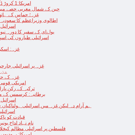
امریکا:1 کروڑ ڈالرز سے زائد مالیت کی ای-سگریٹس اسمگل کرنے کی کوشش
چین کے شمال مغربی حصے میں زلزلے سے ہلاک
غزہ؛ حماس کے ہاتھوں مزید 7 اسرائیلی فوجی ہلاک، 
اطالوی وزیراعظم کا سعودیہ 
اسرائیل کا
یواےای کے سفیر کا دورہ نیو
اسرائیلی طیاروں کی اسپتال اور 
غزہ: اسکو
غزہ پر اسرائیلی جارحیت 70 ویں روز بھی جاری: 18فلسطینی شہید ، در
دن 
“غزہ کے حا
امریکی قومی 
ترکیہ کے رکن پارل
برطانیہ: کرسمس کے موق
اسرائیل 
ہم آرام دہ لیکن غزہ میں اسرائیلی ہولناکیاں ج
اسرائیل
افغان حکومت TTP 
نام نہاد لداخ یون
فلسطین پر اسرائیلی مظالم کیخلاف
امریکا: یہودیو