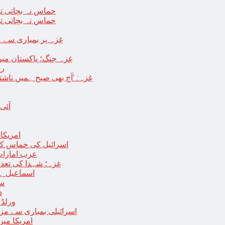
حماس نہ بچاتی تو
حماس نہ بچاتی تو
غزہ پر بمباری سے مزید 250 شہید ، رملہ میں خاتون فلسطینی س
غزہ جنگ؛ پاکستان میں
رو
غزہ: ‘آج بھی صبح ہمیں ناش
آئی
امریکا کا 2030 تک چاند پر ایک بار پھر انسانی
اسرائیل کی حماس کو 35 قیدیوں کی رہائی کے بدلے 7 روزہ جنگ بندی کی 
عرب امارات
غزہ؛ شہدا کی تعداد 20 ہزار ہوگئی، اقوام متحدہ کی قرارداد پر ووٹنگ 
اسماعیل ہن
سا
د
ورلڈ بینک ن
اسرائیلی بمباری سے مزید 100 فلسطینی شہید ، العودہ اسپتال فوجی بیرک می
امریکا میں