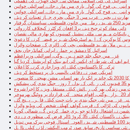
اسرائیل کی کئی اسلامی ممالک سے جنگ چھیڑنے کی دھمکی
 اپنی ہی فوج کی گولہ باری میں مارے جاتے، اسرائیلی خواتین
 اپنی ہی فوج کی گولہ باری میں مارے جاتے، اسرائیلی خواتین
بھارت نے بحیرہ عرب میں 3 جنگی بحری جہاز تعینات کر دیئے
یاستدان گرفتار
ذاتی مفاد کو ترجیح دینے پر3 افغان کرکٹرز کیخلاف کارروائی
 بائیکاٹ مہم سے ملٹی نیشنل کمپنیوں کو بھاری مالی نقصان
س کا یوکرین کے اہم اسٹریٹجک شہر پر قبضہ کرنے کا دعویٰ
تہ نہیں ملا’، شہید فلسطینی بچی کی ڈائری کے صفحات وائرل
اسرائیل کا دمشق پر حملہ، ایرانی کمانڈرجاں بحق
غزہ میں جنگ جلد ختم نہیں ہوگی، اسرائیلی وزیراعظم
 ایم ایف کی شرط، ای ایکس آئی ایم بینک کو آپریشنل کردیا گیا
ترکیہ کا پاکستانیوں کیلئے ای ویزا جاری کرنے کا اعلان
امریکی صدر نے دفاعی پالیسی بل پر دستخط کر دیئے
 مشن بھیجنے کا منصوبہ
پیشکش
 میں زندگی بھر کی رہائش کیلئے مستقل ویزے کا اجرا شروع
پھرموخر
یہ غزہ میں نئی جنگ بندی پر بات چیت کیلئے قاہرہ پہنچ گئے
نپوں کی لڑائی کے قریب گولف کھیلتے شخص کی ویڈیو وائرل
شمن نے اشتعال دلایا تو جوہری حملہ کردیں گے، شمالی کوریا
ے پاکستان کیلئے 35 کروڑ ڈالر قرض کی منظوری دے دی
ں تبدیل
 نئی سیاسی تاریخ، سابق صدر ٹرمپ الیکشن لڑنے کیلیے نااہل