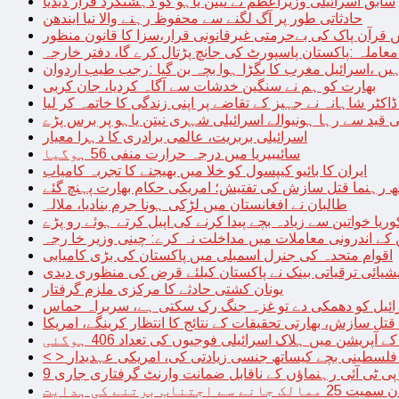
سابق اسرائیلی وزیراعظم نے نیتن یاہو کو دہشتگرد قرار دیدیا
حادثاتی طور پر آگ لگنے سے محفوظ رہنے والا نیا ایندھن
 قرآن پاک کی بےحرمتی غیرقانونی قرار،سزا کا قانون منظور
معاملہ :پاکستان پاسپورٹ کی جانچ پڑتال کرے گا، دفتر خارجہ
ں ،اسرائیل مغرب کا بگڑا ہوا بچہ بن گیا :رجب طیب اردوان
بھارت کو ہم نے سنگین خدشات سے آگاہ کردیا، جان کربی
قید سے رہا ہونیوالے اسرائیلی شہری نیتن یاہو پر برس پڑے
اسرائیلی بربریت، عالمی برادری کا دہرا معیار
سائیبیریا میں درجہ حرارت منفی 56 ہوگیا
ایران کا بائیو کیپسول کو خلا میں بھیجنے کا تجربہ کامیاب
 رہنما قتل سازش کی تفتیش؛ امریکی حکام بھارت پہنچ گئے
طالبان نے افغانستان میں لڑکی ہونا جرم بنادیا، ملالہ
یا خواتین سے زیادہ بچے پیدا کرنے کی اپیل کرتے ہوئے رو پڑے
 کے اندرونی معاملات میں مداخلت نہ کرے: چینی وزیر خا رجہ
اقوام متحدہ کی جنرل اسمبلی میں پاکستان کی بڑی کامیابی
یشیائی ترقیاتی بینک نے پاکستان کیلئے قرض کی منظوری دیدی
یونان کشتی حادثے کا مرکزی ملزم گرفتار
ائیل کو دھمکی دے تو غزہ جنگ رک سکتی ہے، سربراہ حماس
تل سازش، بھارتی تحقیقات کے نتائج کا انتظار کرینگے، امریکا
ے آپریشن میں ہلاک اسرائیلی فوجیوں کی تعداد 406 ہوگئی
میں فلسطینی بچے کیساتھ جنسی زیادتی کی، امریکی عہدیدار
 برتنے کی ہدایت