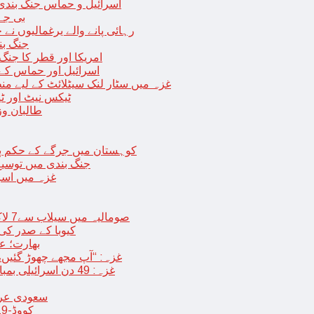
اسرائیل و حماس جنگ بندی میں 2 روز کی توسیع، حماس نے مزید 11 یرغم
بی جے 
رہائی پانے والے یرغمالیوں نے
جنگ بن
امریکا اور قطر کا جنگ
اسرائیل اور حماس کے
غزہ میں سٹار لنک سیٹلائٹ کے لیے م
ٹیکس نیٹ اور ٹی
طالبان وز
< > کوہستان میں جرگے کے حکم 
جنگ بندی میں توسیع 
غزہ میں اسر
صومالیہ میں سیلاب سے7 لاکھ افراد بے گھر،بڑے پیمانے پر زرعی زمین تباہ، پل بھی بہہ گئے
کیوبا کے صدر کی
بھارت؛ عد
غزہ: “آپ مجھے چھوڑ گئیں،
غزہ: 49 دن اسرائیلی بمباری کے بعد عارضی جنگ بندی، فلسطینیوں کی اپنے گھر واپسی
سعودی عرب 
کووڈ-19 کے بعد چین میں ایک اور پُراسرار قسم کی بیماری پھیلنے لگی