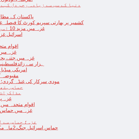
دنیا کے سب سے زیادہ رحم دل کہے
پاکستان کے مطال
کشمیر پر بھارتی سپریم کورٹ کا فیصلہ غی
غزہ میں مزید 10 اسرائیلی فوجی ہلاک؛ 2 یرغمالی فوجیوں کی لاشیں بھی برآمد
اسرائیل غز
ب
اقوام مت
غزہ میں
غزہ میں جتنے بچے قتل ہوئے اُت
18 ہزار سے زائدفلسطی
امریکی میڈیا ن
مقبوضہ ک
مودی سرکار کی غنڈہ گردی؛ حر
حماس ہتھی
مذاکرات 
غزہ پ
اقوام متحدہ میں فلسطینیوں کے 
غزہ میں حماس کی
غزہ؛ حماس سے ل
حماس اسرائیل جنگ،2ماہ مکمل: غزہ شہرتباہ،7ہزاربچوں سمیت16ہزارفلسطینی شہید