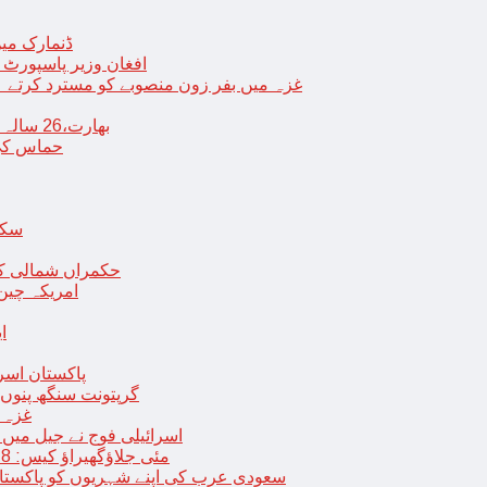
ڈنمارک میں
افغان وزیر پاسپورٹ 
غزہ میں بفر زون منصوبے کو مسترد کرتے ہی
بھارت،26 سالہ ڈاکٹر شاہانہ نے جہیز کے تقاضے پر اپنی زندگی کا خاتمہ کر لیا
حماس کی 
سکھ
حکمراں شمالی کور
امریکہ چین
ا
پاکستان اسر
گرپتونت سنگھ پنوں ق
غزہ ک
< > اسرائیلی فوج نے جیل 
9 مئی جلاؤگھیراؤ کیس: 8 پی ٹی آئی رہنماؤں کے ناقابل ضمانت وارنٹ گرفتاری جاری
سعودی عرب کی اپنے شہریوں کو پاکستان سمیت 25 ممالک جانے سے اجتناب