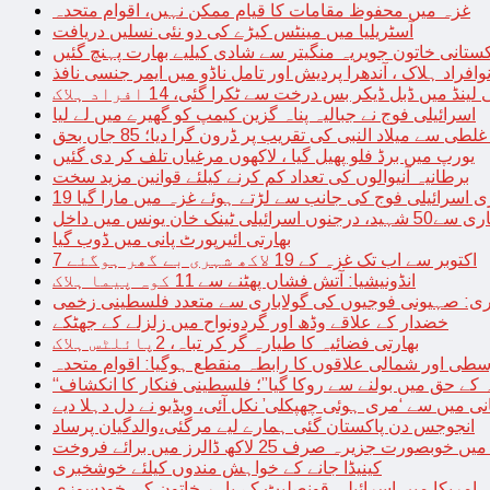
غزہ میں محفوظ مقامات کا قیام ممکن نہیں، اقوام متحدہ
آسٹریلیا میں مینٹس کیڑے کی دو نئی نسلیں دریافت
کستانی خاتون جویریہ منگیتر سے شادی کیلیے بھارت پہنچ گئیں
فراد ہلاک ، آندھرا پردیش اور تامل ناڈو میں ایمر جنسی نافذ
 لینڈ میں ڈبل ڈیکر بس درخت سے ٹکرا گئی، 14 افراد ہلاک
اسرائیلی فوج نے جبالیہ پناہ گزین کیمپ کو گھیرے میں لے لیا
طی سے میلاد النبی کی تقریب پر ڈرون گرا دیا؛ 85 جاں بحق
یورپ میں برڈ فلو پھیل گیا ، لاکھوں مرغیاں تلف کر دی گئیں
برطانیہ آنیوالوں کی تعداد کم کرنے کیلئے قوانین مزید سخت
ری اسرائیلی فوج کی جانب سے لڑتے ہوئے غزہ میں مارا گیا
نک خان یونس میں داخل
بھارتی ائیرپورٹ پانی میں ڈوب گیا
7 اکتوبر سے اب تک غزہ کے 19 لاکھ شہری بے گھر ہوگئے
انڈونیشیا: آتش فشاں پھٹنے سے 11 کوہ پیما ہلاک
اری: صہیونی فوجیوں کی گولاباری سے متعدد فلسطینی زخمی
خضدار کے علاقے وڈھ اور گردونواح میں زلزلے کے جھٹکے
بھارتی فضائیہ کا طیارہ گر کر تباہ، 2پائلٹس ہلاک
طی اور شمالی علاقوں کا رابطہ منقطع ہوگیا: اقوام متحدہ
ہ کے حق میں بولنے سے روکا گیا”؛ فلسطینی فنکار کا انکشاف
یانی میں سے ‘مری ہوئی چھپکلی’ نکل آئی، ویڈیو نے دل دہلا دیے
انجوجس دن پاکستان گئی ہمارے لیے مرگئی،والدگیان پرساد
خوبصورت جزیرہ صرف 25 لاکھ ڈالرز میں برائے فروخت
کینیڈا جانے کے خواہش مندوں کیلئے خوشخبری
امریکا میں اسرائیلی قونصلیٹ کے باہر خاتون کی خودسوزی