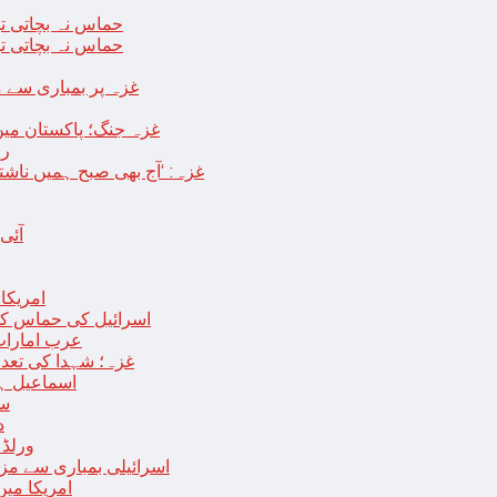
حماس نہ بچاتی تو
حماس نہ بچاتی تو
غزہ پر بمباری سے مزید 250 شہید ، رملہ میں خاتون فلسطینی س
غزہ جنگ؛ پاکستان میں
رو
غزہ: ‘آج بھی صبح ہمیں ناش
آئی
امریکا کا 2030 تک چاند پر ایک بار پھر انسانی
اسرائیل کی حماس کو 35 قیدیوں کی رہائی کے بدلے 7 روزہ جنگ بندی کی 
عرب امارات
غزہ؛ شہدا کی تعداد 20 ہزار ہوگئی، اقوام متحدہ کی قرارداد پر ووٹنگ 
اسماعیل ہن
سا
د
ورلڈ بینک ن
اسرائیلی بمباری سے مزید 100 فلسطینی شہید ، العودہ اسپتال فوجی بیرک می
امریکا میں