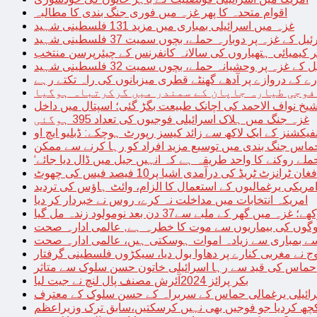
اقوام متحدہ کا پھر غزہ میں فوری جنگ بندی کا مطالبہ
غزہ میں اسرائیلی بمباری میں مزید 131 فلسطینی شہید
غزہ پر دوبارہ حملے، بچوں سمیت 37 فلسطینی شہید
کیمیائی ہتھیاروں کی سالانہ کانفرنس کے چیئرپرسن منتخب
زہ پر وحشیانہ حملے، بچوں سمیت 32 فلسطینی شہید
 کے دروازے پر آدھے گھنٹے قطری میزبانوں کی راہ تکتے رہے
فوجی طیارہ جاپان کے سمندر میں گرکرتباہ ہوگیا
غزہ جنگ میں ہلاک اسرائیلی فوجیوں کی تعداد 395 ہوگئی
فیکشنز کے ایک لاکھ سے زائد کیسز رپورٹ ہوچکے: ڈبلیو ایچ او
حماس جنگ بندی میں توسیع مزید افراد کو رہا کرنے سے ممکن
فغان ٹرانزٹ ٹریڈ کی درآمدی اشیا پر10 فیصد فیس کی چھوٹ
امریکی یرغمالیوں کے استعمال کا الزام، وائٹ ہاؤس کی تردید
امریکہ انتخابات میں مداخلت نہ کرے، روس نے خبردار کر دیا
 میں گھر کے ملبے سے37 دن بعد نومولود زندہ مل گیا
لوگوں کی بیماریوں سے موت کا خطرہ ہے, عالمی ادارہ صحت
سے بمباری سے زیادہ اموات ہوسکتی ہیں، عالمی ادارہ صحت
ج نے مغربی کنارے پر دھاوا بول دیا، سیکڑوں فلسطینی گرفتار
 حماس کی قید سے رہا اسرائیلی خاتون حسن سلوک سے متاثر
بکر پرائز 2024آئرش مصنف پال لنچ نے جیت لیا
ائیلی یرغمالی حماس کے سربراہ کے حسن سلوک کے معترف
چھ کردیا جو فوجیں بھی نہیں کرسکتیں،سابق ترک وزیراعظم