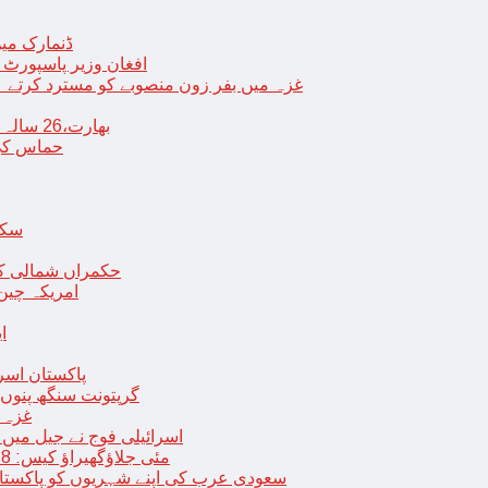
ڈنمارک میں
افغان وزیر پاسپورٹ 
غزہ میں بفر زون منصوبے کو مسترد کرتے ہی
بھارت،26 سالہ ڈاکٹر شاہانہ نے جہیز کے تقاضے پر اپنی زندگی کا خاتمہ کر لیا
حماس کی 
سکھ
حکمراں شمالی کور
امریکہ چین
ا
پاکستان اسر
گرپتونت سنگھ پنوں ق
غزہ ک
< > اسرائیلی فوج نے جیل 
9 مئی جلاؤگھیراؤ کیس: 8 پی ٹی آئی رہنماؤں کے ناقابل ضمانت وارنٹ گرفتاری جاری
سعودی عرب کی اپنے شہریوں کو پاکستان سمیت 25 ممالک جانے سے اجتناب