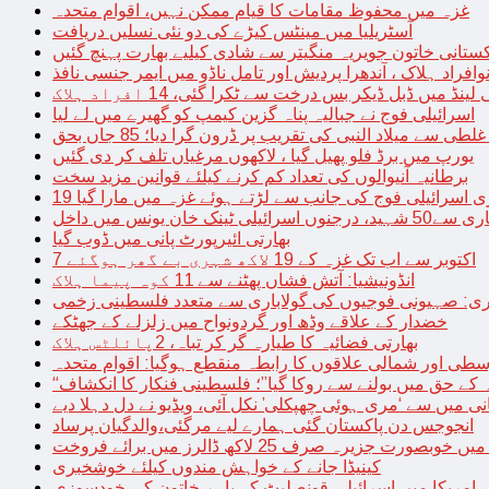
غزہ میں محفوظ مقامات کا قیام ممکن نہیں، اقوام متحدہ
آسٹریلیا میں مینٹس کیڑے کی دو نئی نسلیں دریافت
کستانی خاتون جویریہ منگیتر سے شادی کیلیے بھارت پہنچ گئیں
فراد ہلاک ، آندھرا پردیش اور تامل ناڈو میں ایمر جنسی نافذ
 لینڈ میں ڈبل ڈیکر بس درخت سے ٹکرا گئی، 14 افراد ہلاک
اسرائیلی فوج نے جبالیہ پناہ گزین کیمپ کو گھیرے میں لے لیا
طی سے میلاد النبی کی تقریب پر ڈرون گرا دیا؛ 85 جاں بحق
یورپ میں برڈ فلو پھیل گیا ، لاکھوں مرغیاں تلف کر دی گئیں
برطانیہ آنیوالوں کی تعداد کم کرنے کیلئے قوانین مزید سخت
ری اسرائیلی فوج کی جانب سے لڑتے ہوئے غزہ میں مارا گیا
نک خان یونس میں داخل
بھارتی ائیرپورٹ پانی میں ڈوب گیا
7 اکتوبر سے اب تک غزہ کے 19 لاکھ شہری بے گھر ہوگئے
انڈونیشیا: آتش فشاں پھٹنے سے 11 کوہ پیما ہلاک
اری: صہیونی فوجیوں کی گولاباری سے متعدد فلسطینی زخمی
خضدار کے علاقے وڈھ اور گردونواح میں زلزلے کے جھٹکے
بھارتی فضائیہ کا طیارہ گر کر تباہ، 2پائلٹس ہلاک
طی اور شمالی علاقوں کا رابطہ منقطع ہوگیا: اقوام متحدہ
ہ کے حق میں بولنے سے روکا گیا”؛ فلسطینی فنکار کا انکشاف
یانی میں سے ‘مری ہوئی چھپکلی’ نکل آئی، ویڈیو نے دل دہلا دیے
انجوجس دن پاکستان گئی ہمارے لیے مرگئی،والدگیان پرساد
خوبصورت جزیرہ صرف 25 لاکھ ڈالرز میں برائے فروخت
کینیڈا جانے کے خواہش مندوں کیلئے خوشخبری
امریکا میں اسرائیلی قونصلیٹ کے باہر خاتون کی خودسوزی