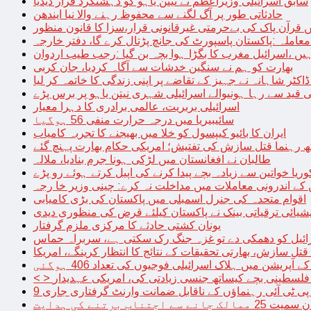
سابق اسرائیلی وزیراعظم نے نیتن یاہو کو دہشتگرد قرار دیدیا
حادثاتی طور پر آگ لگنے سے محفوظ رہنے والا نیا ایندھن
 قرآن پاک کی بےحرمتی غیرقانونی قرار،سزا کا قانون منظور
معاملہ :پاکستان پاسپورٹ کی جانچ پڑتال کرے گا، دفتر خارجہ
ں ،اسرائیل مغرب کا بگڑا ہوا بچہ بن گیا :رجب طیب اردوان
بھارت کو ہم نے سنگین خدشات سے آگاہ کردیا، جان کربی
قید سے رہا ہونیوالے اسرائیلی شہری نیتن یاہو پر برس پڑے
اسرائیلی بربریت، عالمی برادری کا دہرا معیار
سائیبیریا میں درجہ حرارت منفی 56 ہوگیا
ایران کا بائیو کیپسول کو خلا میں بھیجنے کا تجربہ کامیاب
 رہنما قتل سازش کی تفتیش؛ امریکی حکام بھارت پہنچ گئے
طالبان نے افغانستان میں لڑکی ہونا جرم بنادیا، ملالہ
یا خواتین سے زیادہ بچے پیدا کرنے کی اپیل کرتے ہوئے رو پڑے
 کے اندرونی معاملات میں مداخلت نہ کرے: چینی وزیر خا رجہ
اقوام متحدہ کی جنرل اسمبلی میں پاکستان کی بڑی کامیابی
یشیائی ترقیاتی بینک نے پاکستان کیلئے قرض کی منظوری دیدی
یونان کشتی حادثے کا مرکزی ملزم گرفتار
ائیل کو دھمکی دے تو غزہ جنگ رک سکتی ہے، سربراہ حماس
تل سازش، بھارتی تحقیقات کے نتائج کا انتظار کرینگے، امریکا
ے آپریشن میں ہلاک اسرائیلی فوجیوں کی تعداد 406 ہوگئی
میں فلسطینی بچے کیساتھ جنسی زیادتی کی، امریکی عہدیدار
 برتنے کی ہدایت