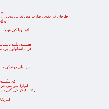
پا
طوفان نے جنوبی بھارت میں تباہی مچادی، نوا
تھائی
نائیجیریا کی فوج نے غل
19 سالہ برطانوی شہ
غزہ؛ اسکولوں پربمباری سے50 شہید، درجنوں اسرائیلی ٹی
اسرائیلی درندگی ج
غزہ کے وس
“ایوارڈ شو میں غز
آن لائن آرڈر کی گئی بر
امریکا میں 