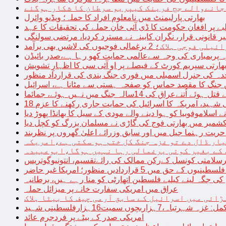
 جانےوالے جج فرینک کیپریو سرطان کا شکار ہوگئے
بھارتی پارلیمنٹ میں نامعلوم افراد کا حملہ؛ ویڈیو وائرل
بے پر افغان حکومت کا ڈی آئی خان حملے کی تحقیقات کا عہد
ر قانونی قرار، نگران کابینہ نے مسترد کردیا، مرتضی سولنگی
ہ پربمباری کی وجہ سےعالمی حمایت کھو رہا ہے،صدر بائیڈن
ھارتی سپریم کورٹ کے فیصلے پر او آئی سی کا اظہارِ تشویش
حدہ کی جنرل اسمبلی میں فوری جنگ بندی کی قرارداد منظور
 جنگ کا مقصد حماس کو صفحہ ہستی سے مٹانا ہے، اسرائیل
نےعراق کی 14سالہ جنگ میں نہیں ہوئے، جمائما
نی شہید، امریکہ کا اسرائیل کی حمایت جاری رکھنے کا عزم
ے اسلاموفوبیا کو ہوا دینے والے مودی کے سیل کا بھانڈا پھوڑ دیا
شمیر میں بھارتی فوج کی گاڑی نے مسلمان بزرگ کو کچل دیا
یت رہنما جیل میں اور سابق وزرائے اعلیٰ گھروں پر نظربند
ار ڈال دے تو غزہ جنگ کل ختم ہو سکتی ہے،امریکہ
کے بغیر کوئی یرغمالی رہا نہیں ہوگا،ابوعبیدہ
رسلامتی کونسل کےرکن ممالک کی رائےتقسیم، انتونیوگوتریس
حق میں 5 قراردادیں منظور؛ امریکا غیر حاضر
 جگہ لینے کیلیے فلسطین اتھارٹی کو منا رہے ہیں، برطانیہ
عراق میں امریکی سفارت خانے پر میزائل حملہ
ڑائی میں اسرائیل کے سابق آرمی چیف کا بیٹا ہلاک
امریکی صدر کے بیٹے پر فردجرم عائد