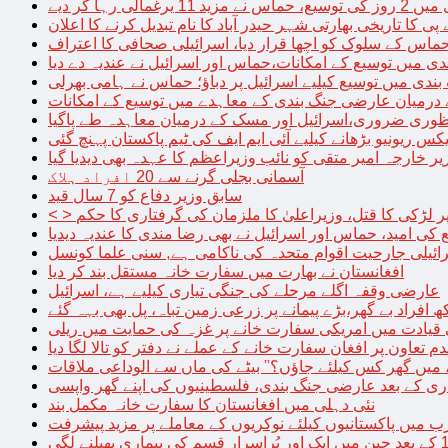
الی رہا کر دیے
پی کا تاریخی بھارتی شہر حیدر آباد کا نام تبدیل کرنے کا اعلان
 حماس کے سلوک کو اچھا قرار دیا، اسرائیلی صحافی کا اعتراف
دی میں توسیع کے امکانات،حماس اور اسرائیل نے عندیہ دے دیا
 بندی میں توسیع کیلیے اسرائیل پر دباؤ؛ حماس نے ہامی بھرلی
 درمیان عارضی جنگ بندی کے معاہدے میں توسیع کے امکانات
نظوری ضروری،اسرائیل اور مسک کے درمیان معاہدہ طے پاگیا
کس ریونیو بڑھانے کیلیے آئی ایم ایف کی ٹیم پاکستان پہنچ گئی
یر خارجہ امیر متقی کو نائب وزیراعظم کا عہدہ بھی دیدیا گیا
آسمانی بجلی گرنے سے 20 افراد ہلاک
سابق وزیر دفاع کو 7 سال قید
پر لڑکی کا قتل، وزیراعلیٰ کا ملزمان کی گرفتاری کا حکم
کی امید، حماس اور اسرائیل نے بھی رضا مندی کا عندیہ دیدیا
ائیلی جارحیت اقوام متحدہ کی ناکامی ہے, سنی علما کونسل
افغانستان نے بھارت میں سفارت خانہ مستقل بند کر دیا
عارضی وقفہ اگلے مرحلے کی جنگی تیاری کیلیے ہے، اسرائیل
 قیادت میں امریکی سفارت خانے پر غزہ کی حمایت میں ریلی
م تعاون پر افغان سفارت خانے کے عملے نے دفتر کو تالا لگا دیا
 میں گھر کس کیلئے جاؤں؟” بیٹے کی ماں سے الوداعی ملاقات
نئی دہلی میں افغانستان کا سفارت خانہ مکمل بند
میں پاکستانیوں کیلئے نوکریوں کے معاملے پر مزید پیشرفت