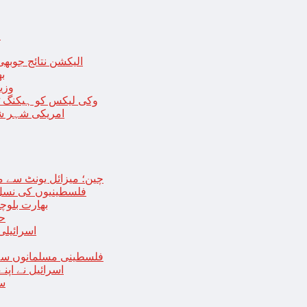
ا
الیکشن نتائج جوبھی
بھا
وزی
وکی لیکس کو ہیکنگ ٹولز ل
امریکی شہر شک
چین؛ میزائل یونٹ سے منسلک 4 جرنیلوں سمیت 9 فوجی اہلکارپ
فلسطینیوں کی نسل 
بھارت بلوچ
حما
اسرائیلی
فلسطینی مسلمانوں سے 
اسرائیل نے اپ
سع