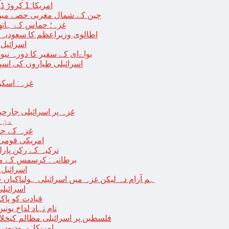
امریکا:1 کروڑ ڈالرز سے زائد مالیت کی ای-سگریٹس اسمگل کرنے کی کوشش
چین کے شمال مغربی حصے میں زلزلے سے ہلاک
غزہ؛ حماس کے ہاتھوں مزید 7 اسرائیلی فوجی ہلاک، 
اطالوی وزیراعظم کا سعودیہ 
اسرائیل کا
یواےای کے سفیر کا دورہ نیو
اسرائیلی طیاروں کی اسپتال اور 
غزہ: اسکو
غزہ پر اسرائیلی جارحیت 70 ویں روز بھی جاری: 18فلسطینی شہید ، در
دن 
“غزہ کے حا
امریکی قومی 
ترکیہ کے رکن پارل
برطانیہ: کرسمس کے موق
اسرائیل 
ہم آرام دہ لیکن غزہ میں اسرائیلی ہولناکیاں ج
اسرائیل
افغان حکومت TTP 
نام نہاد لداخ یون
فلسطین پر اسرائیلی مظالم کیخلاف
امریکا: یہودیو