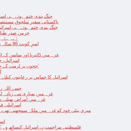
جنگ بندی ختم ہوتے ہی اسرئیل کے 
پاکستانی سفیر سلجوق مستنصر 
جنگ بندی ختم ہوتے ہی اسرائیل کے غ
جرمن صدر طیارے
امریکی 
امیرِ کویت 86 سالہ شیخ نواف الاحمد کی اچانک طبیعت بگڑ گئی؛ اسپتال میں داخل
غزہ میں ڈائیریا اور سانس کے ان
اسرائیل، 
‘ججوں پر ٹرمپ کے حملے روکنے کا واحد طریقہ ہے کہ انہیں جیل میں ڈال دیا جائے’
ا
اسرائیل کا حماس پر رعایتوں کیلئے 
جسے اللہ رکھے؛ غزہ
غزہ میں بمباری سے زیادہ 
غزہ میں امراض پھیلنے 
اسرائیلی فو
میری بیٹی خود کو غزہ میں ملکہ سمجھتی تھی،
اسر
فلسطینی مزاحمت نے اسرائیل کیساتھ وہ ک