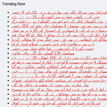
Trending Now
سرائیل میں میزائل لگنے سے بھارتی شہری ہلاک اور 6 زخمی
چین کی رہائشی عمارت میں آتشزدگی، 15 افراد ہلاک
 ہوں پاکستان کیلئے آئی ایم ایف سے گفتگو اہم ہے، بلوم برگ
رت میں مدرسہ مسمار؛ 4 مسلمان جاں بحق اور 250 زخمی
رستان؛ پی ٹی آئی پارلیمنٹرین کے امیدوار کی گاڑی پر بم حملہ
یک کرنے والے سی آئی اے کے سابق اہلکار کو 40 سال قید
اگو کی انتظامیہ نے بھی غزہ میں جنگ بندی کا مطالبہ کردیا
ارب پتی برطانوی تاجر ڈینی لیمبو نے اسلام قبول کرلیا
جنوبی کوریا کے اپوزیشن رہنما چاقو حملے میں زخمی
مسلسل 126 گھنٹوں تک گانے والی خاتون
جاپان میں ایک دن میں زلزلے کے 155 جھٹکے، 30 افراد ہلاک
ارلیمنٹ سے برطرف
کشی، جنوبی افریقہ اسرائیل کیخلاف عالمی عدالت پہنچ گیا
ستان کی علیحدگی پسند قوتوں کی مالی مدد کر رہا ہے: چین
س کے حملوں میں 7 اسرائیلی گاڑیاں تباہ، 3 صہیونی ہلاک
 جارحیت نے اپنا فوجی اور سیاسی انجام لکھ دیا،اسامہ حمدان
مکہ مکرمہ میں سونے کے متعدد نئے ذخائر مل گئے
اظہاریکجہتی، عرب امارات میں سال نو کی تقاریب منسوخ
نے شہریوں کو بھارت میں محتاط رہنے کی ہدایات جاری کردیں
ودی عرب سے پاکستان آنے والے امریکی بحری جہاز پر حملہ
امریکا اور اسرائیل کا حماس کو جڑ سے ختم کرنے پر اتفاق