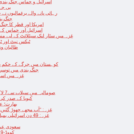
اسرائیل و حماس جنگ بندی میں 2 روز کی توسیع، حماس نے مزید 11 یرغم
بی جے 
رہائی پانے والے یرغمالیوں نے
جنگ بن
امریکا اور قطر کا جنگ
اسرائیل اور حماس کے
غزہ میں سٹار لنک سیٹلائٹ کے لیے م
ٹیکس نیٹ اور ٹی
طالبان وز
< > کوہستان میں جرگے کے حکم 
جنگ بندی میں توسیع 
غزہ میں اسر
صومالیہ میں سیلاب سے7 لاکھ افراد بے گھر،بڑے پیمانے پر زرعی زمین تباہ، پل بھی بہہ گئے
کیوبا کے صدر کی
بھارت؛ عد
غزہ: “آپ مجھے چھوڑ گئیں،
غزہ: 49 دن اسرائیلی بمباری کے بعد عارضی جنگ بندی، فلسطینیوں کی اپنے گھر واپسی
سعودی عرب 
کووڈ-19 کے بعد چین میں ایک اور پُراسرار قسم کی بیماری پھیلنے لگی