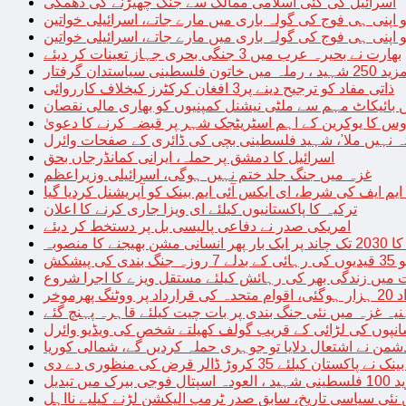
اسرائیل کی کئی اسلامی ممالک سے جنگ چھیڑنے کی دھمکی
 اپنی ہی فوج کی گولہ باری میں مارے جاتے، اسرائیلی خواتین
 اپنی ہی فوج کی گولہ باری میں مارے جاتے، اسرائیلی خواتین
بھارت نے بحیرہ عرب میں 3 جنگی بحری جہاز تعینات کر دیئے
یاستدان گرفتار
ذاتی مفاد کو ترجیح دینے پر3 افغان کرکٹرز کیخلاف کارروائی
 بائیکاٹ مہم سے ملٹی نیشنل کمپنیوں کو بھاری مالی نقصان
س کا یوکرین کے اہم اسٹریٹجک شہر پر قبضہ کرنے کا دعویٰ
تہ نہیں ملا’، شہید فلسطینی بچی کی ڈائری کے صفحات وائرل
اسرائیل کا دمشق پر حملہ، ایرانی کمانڈرجاں بحق
غزہ میں جنگ جلد ختم نہیں ہوگی، اسرائیلی وزیراعظم
 ایم ایف کی شرط، ای ایکس آئی ایم بینک کو آپریشنل کردیا گیا
ترکیہ کا پاکستانیوں کیلئے ای ویزا جاری کرنے کا اعلان
امریکی صدر نے دفاعی پالیسی بل پر دستخط کر دیئے
 مشن بھیجنے کا منصوبہ
پیشکش
 میں زندگی بھر کی رہائش کیلئے مستقل ویزے کا اجرا شروع
پھرموخر
یہ غزہ میں نئی جنگ بندی پر بات چیت کیلئے قاہرہ پہنچ گئے
نپوں کی لڑائی کے قریب گولف کھیلتے شخص کی ویڈیو وائرل
شمن نے اشتعال دلایا تو جوہری حملہ کردیں گے، شمالی کوریا
ے پاکستان کیلئے 35 کروڑ ڈالر قرض کی منظوری دے دی
ں تبدیل
 نئی سیاسی تاریخ، سابق صدر ٹرمپ الیکشن لڑنے کیلیے نااہل