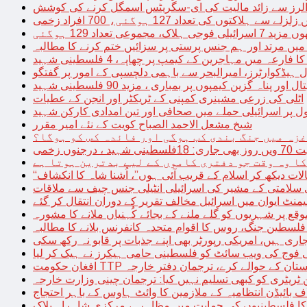
توں کی تعداد 127 ہوگئی، 700 افراد زخمی
مجموعی تعداد 129 ہوگئی
میں مرتد اور ہم جنس پرستی پر سزائیں ختم کرنے کا مطالبہ
 فارعہ میں مہاجرین کے کیمپ پر چھاپہ، 4 فلسطینی شہید
ل ہیڈکوارٹرز، امیرالبحر سے باہمی دلچسپی کے امور پر گفتگو
پناہ گزین کیمپوں پر بمباری ، مزید 90 فلسطینی شہید
اٹلی کی زرعی مشینری کمپنی کے ٹریکٹر اور انجن کے عطیات
ل پر اسرائیلی حملے میں صحافی اور تین امدادی کارکن شہید
شیخ مشعل الاحمد الصباح کویت کے نئے امیر مقرر
غزہ میں جنگ بندی کب ہوگی اور فائدہ کس کو ہوگا؟
جنوں زخمی
کا وہ وقت جو دفتری کاموں کے لیے بدترین ہوتا ہے
لات دیکھ کر اسلام کے قریب آئی ہوں”، اُشنا شاہ کا انکشاف
سلامتی کے مشیر کی اسرائیلی انٹیلی جنس چیف سے ملاقات
یمنٹ ایوان میں اسرائیل مخالف تقریر کے دوران انتقال کر گئے
ع پر شہریوں کو گلے ملنے کے بجائے کُہنیاں ملانے کا مشورہ
فلسطین جنگ، روس کا اقوام متحدہ کانفرنس بلانے کا مطالبہ
اری ہیں، امریکی رپورٹر بھی اپنے جذبات پر قابو نہ رکھ سکی
ی فوج کی ویب سائٹ کو فلسطینی حامی ہیکرز نے ہیک کر لیا
قیادت کو پاکستان کے حوالے کرے، ترجمان دفتر خارجہ
ین ٹریٹری کو کبھی تسلیم نہیں کیا: ترجمان چینی وزارت خارجہ
 بائیڈن انتظامیہ کے ملازمین کا وائٹ ہاوس کے باہر احتجاج
ں کا فلسطینیوں کی حمایت میں مظاہرہ، مرکزی شاہراہ بلاک