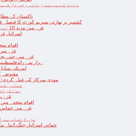
دنیا کے سب سے زیادہ رحم دل کہے
پاکستان کے مطال
کشمیر پر بھارتی سپریم کورٹ کا فیصلہ غی
غزہ میں مزید 10 اسرائیلی فوجی ہلاک؛ 2 یرغمالی فوجیوں کی لاشیں بھی برآمد
اسرائیل غز
ب
اقوام مت
غزہ میں
غزہ میں جتنے بچے قتل ہوئے اُت
18 ہزار سے زائدفلسطی
امریکی میڈیا ن
مقبوضہ ک
مودی سرکار کی غنڈہ گردی؛ حر
حماس ہتھی
مذاکرات 
غزہ پ
اقوام متحدہ میں فلسطینیوں کے 
غزہ میں حماس کی
غزہ؛ حماس سے ل
حماس اسرائیل جنگ،2ماہ مکمل: غزہ شہرتباہ،7ہزاربچوں سمیت16ہزارفلسطینی شہید