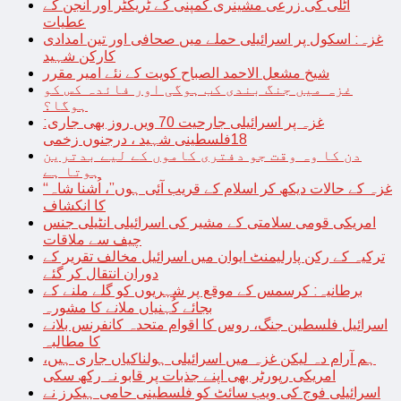
اٹلی کی زرعی مشینری کمپنی کے ٹریکٹر اور انجن کے
عطیات
غزہ: اسکول پر اسرائیلی حملے میں صحافی اور تین امدادی
کارکن شہید
شیخ مشعل الاحمد الصباح کویت کے نئے امیر مقرر
غزہ میں جنگ بندی کب ہوگی اور فائدہ کس کو
ہوگا؟
غزہ پر اسرائیلی جارحیت 70 ویں روز بھی جاری:
18فلسطینی شہید ، درجنوں زخمی
دن کا وہ وقت جو دفتری کاموں کے لیے بدترین
ہوتا ہے
“غزہ کے حالات دیکھ کر اسلام کے قریب آئی ہوں”، اُشنا شاہ
کا انکشاف
امریکی قومی سلامتی کے مشیر کی اسرائیلی انٹیلی جنس
چیف سے ملاقات
ترکیہ کے رکن پارلیمنٹ ایوان میں اسرائیل مخالف تقریر کے
دوران انتقال کر گئے
برطانیہ: کرسمس کے موقع پر شہریوں کو گلے ملنے کے
بجائے کُہنیاں ملانے کا مشورہ
اسرائیل فلسطین جنگ، روس کا اقوام متحدہ کانفرنس بلانے
کا مطالبہ
ہم آرام دہ لیکن غزہ میں اسرائیلی ہولناکیاں جاری ہیں،
امریکی رپورٹر بھی اپنے جذبات پر قابو نہ رکھ سکی
اسرائیلی فوج کی ویب سائٹ کو فلسطینی حامی ہیکرز نے