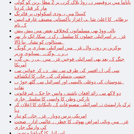
پاناما میں پروفیسر نے روڈ بلاک کرنے پر 2 مظاہرین کو گولی
مار کر قتل کردیا
کینیڈا میں یہودی اسکولوں پر فائرنگ
برطانیہ کا اعلیٰ شاہی اعزاز پاکستانی مصنف عارف انیس
کے نام
بالی ووڈ بھی مسلمانوں کیخلاف بغض میں پیش پیش
غزہ پر اسرائیلی حملوں کا سلسلہ رک نہ سکا، ایک بار پھر
ہسپتالوں کو نشانہ بنا ڈالا
یوکرین پر رونے والے غزہ میں اسرائیلی بمباری پر گونگے
بہرے ہوگئے، ہسپانوی وزیر
جنگ کے بعد بھی اسرائیلی فوجیں غزہ میں ہی رہیں گی،
امریکا
سی آئی اے افسر کی طرف سے نشہ دے کر خواتین سے
جنسی بدسلوکی کیے جانے کا انکشاف
ہندوستان کی دوغلی پالیسی اور اسرائیل سے گٹھ جوڑ بے
نقاب
دو لاکھ سے زائد افغان باشندے واپس جا چکے، غیرقانونی
تارکین وطن کا واپسی کا سلسلہ جاری
ترک پارلیمنٹ نے اسرائیلی مصنوعات کے بائیکاٹ کا اعلان کر
دیا
امریکی نرس دوبارہ غزہ جانے کو تیار
غزہ میں وبائی امراض پھوٹنے کا خطرہ، عالمی ادارہ صحت
کی وارننگ جاری
اسرائیل کا گھناؤنا منصوبہ