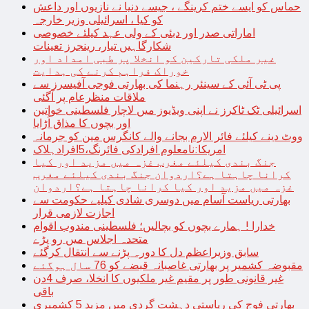
حماس کو ایسے ختم کرینگے ، جیسے دنیا نے نازیوں اور داعش
کو کیا ، اسرائیلی وزیر خارجہ
اماراتی صدر اور دبئی کے ولی عہد کیلئے خصوصی
شکارگاہیں تیار، رینجرز تعینات
غیر ملکی تارکین کو انخلا پر طبی امداد اور
خوراک فراہم کرنے کی ہدایت
پی ٹی آئی کے سینئر رہنما کی بھارتی فوجی آفیسرز سے
ملاقات منظرعام پر آگئی
اسرائیلی ٹک ٹاکرز نے اپنی ویڈیوز میں لاچار فلسطینی خواتین
اور بچوں کا مذاق اُڑایا
ووٹ دینے کیلئے فائر الارم بجانے والے کانگرس مین کو جرمانہ
امریکا:نامعلوم افرادکی فائرنگ،5افرادہلاک
جنگ بندی کیلئے مغرب غزہ میں مزید اور کیا
کرانا چاہتا ہے؟اردوان جنگ بندی کیلئے مغرب
غزہ میں مزید اور کیا کرانا چاہتا ہے؟اردوان
بھارتی ریاست آسام میں دوسری شادی کیلیے حکومت سے
اجازت لازمی قرار
خدارا ! ہمارے بچوں کو بچالیں؛ فلسطینی مندوب اقوام
متحدہ اجلاس میں رو پڑے
سابق وزیراعظم دل کا دورہ پڑنے سے انتقال کرگئے
مقبوضہ کشمیر پر بھارتی غاصبانہ قبضے کو 76 سال ہوگئے
غیر قانونی طور پر مقیم غیر ملکیوں کا انخلا، صرف 4دن
باقی
بھارتی فوج کی ریاستی دہشت گردی میں مزید 5 کشمیری