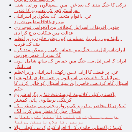
ترکی کا جنگ بندی کے بعد غزہ میں ہسپتالوں اور تباہ شدہ
انفرانسٹرکچر کی تعمیرنو کا عندیہ
غزہ ،اقوام متحدہ کے سکول پر اسرائیلی
بمباری،50فلسطینی شہید
جنوبی افریقا نے اسرائیل کیخلاف بین الاقوامی فوجداری
عدالت میں شکایت درج کرا دی
ہالینڈ میں پہلی بار مسلم تارکین وطن خاتون وزیراعظم
بننے کے قریب
ایران اسرائیل سے جنگ میں حماس کی ہر ممکن مدد کرے
گا: سربراہ قدس فورس
ایران کا اسرائیل سے جنگ میں حماس کے ساتھ شامل ہونے
سے انکار
غزہ پر قبضے کا ارادہ نہیں رکھتے: اسرائیلی وزیراعظم
اسرائیل کے فلسطینی اسپتالوں پر حملےجاری، انڈونیشیا
اسپتال کام کرنےسے قاصر، ابن سینا اسپتال کو خالی کرنے کا
حکم
پاکستان کیلیے کلائمیٹ انویسٹمنٹ فنڈ پروگرام شروع
کرینگے، برطانوی ہائی کمشنر
ٹینکوں کا محاصرہ، ڈرونز کی پرواز، بجلی پانی بند، غزہ کے
اسپتال جیل کا منظر پیش کرنے لگے
غزہ میں انڈونیشیا اسپتال مکمل غیر فعال،
مریضوں کا علاج ناممکن ہوگیا
کینیڈا؛ پاکستانی خاندان کے 4 افراد کو ٹرک سے کچلنے والا