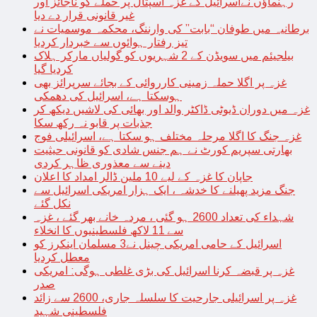
رہنماؤں نےاسرائیل کے غزہ اسپتال پر حملے کو ناجائز اور
غیر قانونی قرار دے دیا
برطانیہ میں طوفان “بابت” کی وارننگ، محکمہ موسمیات نے
تیز رفتار ہوائوں سے خبردار کردیا
بیلجیئم میں سویڈن کے 2 شہریوں کو گولیاں مارکر ہلاک
کردیا گیا
غزہ پر اگلا حملہ زمینی کارروائی کے بجائے سرپرائز بھی
ہوسکتا ہے، اسرائیل کی دھمکی
غزہ میں دوران ڈیوٹی ڈاکٹر والد اور بھائی کی لاشیں دیکھ کر
جذبات پر قابو نہ رکھ سکا
غزہ جنگ کا اگلا مرحلہ مختلف ہو سکتا ہے، اسرائیلی فوج
بھارتی سپریم کورٹ نے ہم جنس شادی کو قانونی حیثیت
دینے سے معذوری ظاہر کردی
جاپان کا غزہ کے لیے 10 ملین ڈالر امداد کا اعلان
جنگ مزید پھیلنے کا خدشہ ، ایک ہزار امریکی اسرائیل سے
نکل گئے
شہداء کی تعداد 2600 ہو گئی ، مردہ خانے بھر گئے ، غزہ
سے 11 لاکھ فلسطینیوں کا انخلاء
اسرائیل کے حامی امریکی چینل نے3 مسلمان اینکرز کو
معطل کردیا
غزہ پر قبضہ کرنا اسرائیل کی بڑی غلطی ہوگی: امریکی
صدر
غزہ پر اسرائیلی جارحیت کا سلسلہ جاری، 2600 سے زائد
فلسطینی شہید