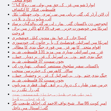
اقوام متحدہ
“ایوارڈ شو میں غزہ کے حق میں بولنے سے روکا گیا”؛
فلسطینی فنکار کا انکشاف
آن لائن آرڈر کی گئی بریانی میں سے ‘مری ہوئی چھپکلی’ نکل
آئی، ویڈیو نے دل دہلا دیے
انجوجس دن پاکستان گئی ہمارے لیے مرگئی،والدگیان پرساد
امریکا میں خوبصورت جزیرہ صرف 25 لاکھ ڈالرز میں برائے
فروخت
کینیڈا جانے کے خواہش مندوں کیلئے خوشخبری
امریکا میں اسرائیلی قونصلیٹ کے باہر خاتون کی خودسوزی
اقوام متحدہ کا پھر غزہ میں فوری جنگ بندی کا مطالبہ
غزہ میں اسرائیلی بمباری میں مزید 131 فلسطینی شہید
جنگ بندی ختم ہوتے ہی اسرئیل کے غزہ پر دوبارہ حملے،
بچوں سمیت 37 فلسطینی شہید
پاکستانی سفیر سلجوق مستنصر کیمیائی ہتھیاروں کی
سالانہ کانفرنس کے چیئرپرسن منتخب
جنگ بندی ختم ہوتے ہی اسرائیل کے غزہ پر وحشیانہ حملے،
بچوں سمیت 32 فلسطینی شہید
جرمن صدر طیارے کے دروازے پر آدھے گھنٹے قطری میزبانوں
کی راہ تکتے رہے
امریکی فوجی طیارہ جاپان کے سمندر میں
گرکرتباہ ہوگیا
امیرِ کویت 86 سالہ شیخ نواف الاحمد کی اچانک طبیعت بگڑ
گئی؛ اسپتال میں داخل