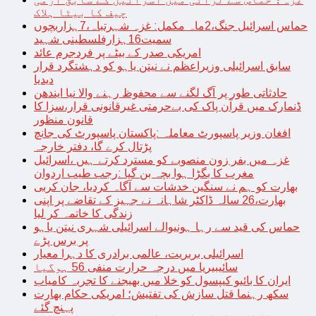
چیف کا بیٹا ہلاک
حماس اسرائیل جنگ،2ماہ مکمل: غزہ شہرتباہ،7ہزاربچوں
سمیت16ہزارفلسطینی شہید
امریکی صدر کے بیٹے پر فردجرم عائد
سابق اسرائیلی وزیراعظم نے نیتن یاہو کو دہشتگرد قرار
دیدیا
حادثاتی طور پر آگ لگنے سے محفوظ رہنے والا نیا ایندھن
ڈنمارک میں قرآن پاک کی بےحرمتی غیرقانونی قرار،سزا کا
قانون منظور
افغان وزیر پاسپورٹ معاملہ :پاکستان پاسپورٹ کی جانچ
پڑتال کرے گا، دفتر خارجہ
غزہ میں بفر زون منصوبے کو مسترد کرتے ہیں ،اسرائیل
مغرب کا بگڑا ہوا بچہ بن گیا :رجب طیب اردوان
بھارت کو ہم نے سنگین خدشات سے آگاہ کردیا، جان کربی
بھارت،26 سالہ ڈاکٹر شاہانہ نے جہیز کے تقاضے پر اپنی
زندگی کا خاتمہ کر لیا
حماس کی قید سے رہا ہونیوالے اسرائیلی شہری نیتن یاہو
پر برس پڑے
اسرائیلی بربریت، عالمی برادری کا دہرا معیار
سائیبیریا میں درجہ حرارت منفی 56 ہوگیا
ایران کا بائیو کیپسول کو خلا میں بھیجنے کا تجربہ کامیاب
سکھ رہنما قتل سازش کی تفتیش؛ امریکی حکام بھارت
پہنچ گئے