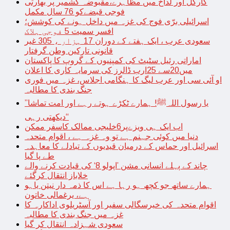
کارگل اور لداخ میں مظاہرے،مقبوضہ کشمیر پر بھارتی
فوجی قبضےکو 76 سال مکمل
اسرائیلی برّی فوج کی غزہ میں داخل ہونے کی کوشش؛
افسر سمیت 5 فوجی ہلاک
سعودی عرب ، ایک ہفتے کے دوران 17 ہزار ، 305 غیر
قانونی تارکین وطن گرفتار
اماراتی رئیل سٹیٹ کی کمپنیوں کے گروپ کا پاکستان
میں20سے 25ارب ڈالرز کی سرمایہ کاری کا اعلان
او آئی سی اور عرب لیگ کا ہنگامی اجلاس، غزہ میں فوری
جنگ بندی کا مطالبہ
’’یا رسول اللہﷺ! ہمارے ٹکڑے ہوتے رہے اور امت تماشا
دیکھتی رہی‘‘
اب ایک ہی ویزےپر6خلیجی ممالک کاسفر ممکن
دنیا میں کوئی جہنم ہے تو وہ غزہ ہے ، اقوام متحدہ
اسرائیل اور حماس کے درمیان قیدیوں کے تبادلے کا معاہدہ
طے پا گیا
چاند کے پہلے انسانی مشن ’اپولو 8‘ کی قیادت کرنے والے
خلاباز انتقال کرگئے
ہمارے ساتھ جو کچھ ہو رہا ہے اس کا ذمہ دار نیتن یاہو
ہے، یرغمالی خاتون
اقوام متحدہ کی خیرسگالی سفیر اور آسٹریلوی اداکارہ کا
غزہ میں جنگ بندی کا مطالبہ
سعودی شہزادہ انتقال کر گیا