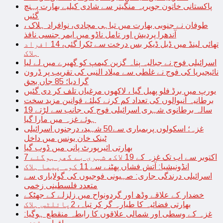
پاکستانی خاتون جویریہ منگیتر سے شادی کیلیے بھارت پہنچ
گئیں
طوفان نے جنوبی بھارت میں تباہی مچادی، نوافراد ہلاک ،
آندھرا پردیش اور تامل ناڈو میں ایمر جنسی نافذ
تھائی لینڈ میں ڈبل ڈیکر بس درخت سے ٹکرا گئی، 14 افراد
ہلاک
اسرائیلی فوج نے جبالیہ پناہ گزین کیمپ کو گھیرے میں لے لیا
نائیجیریا کی فوج نے غلطی سے میلاد النبی کی تقریب پر ڈرون
گرا دیا؛ 85 جاں بحق
یورپ میں برڈ فلو پھیل گیا ، لاکھوں مرغیاں تلف کر دی گئیں
برطانیہ آنیوالوں کی تعداد کم کرنے کیلئے قوانین مزید سخت
19 سالہ برطانوی شہری اسرائیلی فوج کی جانب سے لڑتے
ہوئے غزہ میں مارا گیا
غزہ؛ اسکولوں پربمباری سے50 شہید، درجنوں اسرائیلی
ٹینک خان یونس میں داخل
بھارتی ائیرپورٹ پانی میں ڈوب گیا
7 اکتوبر سے اب تک غزہ کے 19 لاکھ شہری بے گھر ہوگئے
انڈونیشیا: آتش فشاں پھٹنے سے 11 کوہ پیما ہلاک
اسرائیلی درندگی جاری: صہیونی فوجیوں کی گولاباری سے
متعدد فلسطینی زخمی
خضدار کے علاقے وڈھ اور گردونواح میں زلزلے کے جھٹکے
بھارتی فضائیہ کا طیارہ گر کر تباہ، 2پائلٹس ہلاک
غزہ کے وسطی اور شمالی علاقوں کا رابطہ منقطع ہوگیا: