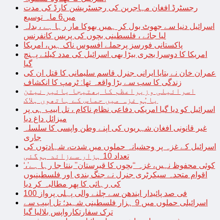
رجسٹرڈ افغان مہاجرین کی رجسٹریشن کارڈ کی مدت
میں6 ماہ توسیع
اسرائیل دنیا سے جھوٹ بول کر ہمیں بھوکا مار رہا ہے ، بدلہ
لیا جائے ، فلسطینی بچوں کی پریس کانفرنس
پاکستانی فورسز پرحملے افسوس ناک ہیں، امریکا
امریکا کا دوسرا بحری بیڑا بھی اسرائیل کی مدد کیلئے پہنچ
گیا
عمران خان نے بتایا ایرانی جنرل قاسم سلیمانی کا قتل ان کی
زندگی کا سب سے بڑا واقعہ تھا: ٹرمپ کا انکشاف
اسرائیلی وزیراعظم کا بھتیجا یائیر نیتن
یاہُو غزہ میں حماس کے ہاتھوں ہلاک
اسرائیل کو دیا گیا امریکی دفاعی نظام ناکام ، تل ابیب ہی پر
میزائل داغ دیا
غیر قانونی افغان شہریوں کی اپنے وطن واپسی کا سلسلہ
جاری
اسرائیل کے غزہ پر وحشیانہ حملوں میں شدت، شہادتوں کی
تعداد 10 ہزار سےزائد ہوگئی
‘کوئی محفوظ نہیں، غزہ “بچوں کا قبرستان” بنتا جا رہا ہے’،
اقوام متحدہ سیکرٹری جنرل نے جنگ بندی اور فلسطینیوں
کی رہائی کا پھر مطالبہ کر دیا
100 فی صد پائیدار ایندھن سے چلنے والی پہلی پرواز
اسرائیلی حملوں میں 9 ہزار فلسطینی شہید؛ تل ابیب سے
ترک سفارتکارواپس بلالیا گیا