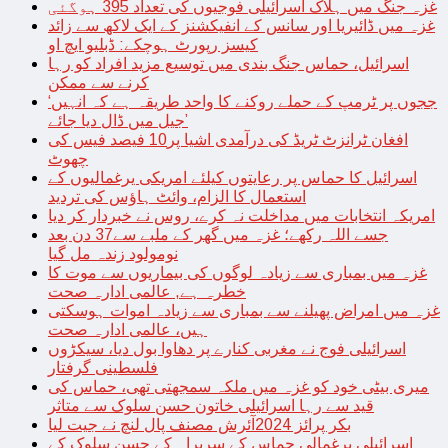
غزہ جنگ میں ہلاک اسرائیلی فوجیوں کی تعداد 395 ہوگئی
غزہ میں ڈائیریا اور سانس کے انفیکشنز کے ایک لاکھ سے زائد
کیسز رپورٹ ہوچکے: ڈبلیو ایچ او
اسرائیل، حماس جنگ بندی میں توسیع مزید افراد کو رہا
کرنے سے ممکن
‘ججوں پر ٹرمپ کے حملے روکنے کا واحد طریقہ ہے کہ انہیں
جیل میں ڈال دیا جائے’
افغان ٹرانزٹ ٹریڈ کی درآمدی اشیا پر10 فیصد فیس کی
چھوٹ
اسرائیل کا حماس پر رعایتوں کیلئے امریکی یرغمالیوں کے
استعمال کا الزام، وائٹ ہاؤس کی تردید
امریکہ انتخابات میں مداخلت نہ کرے، روس نے خبردار کر دیا
جسے اللہ رکھے؛ غزہ میں گھر کے ملبے سے37 دن بعد
نومولود زندہ مل گیا
غزہ میں بمباری سے زیادہ لوگوں کی بیماریوں سے موت کا
خطرہ ہے, عالمی ادارہ صحت
غزہ میں امراض پھیلنے سے بمباری سے زیادہ اموات ہوسکتی
ہیں، عالمی ادارہ صحت
اسرائیلی فوج نے مغربی کنارے پر دھاوا بول دیا، سیکڑوں
فلسطینی گرفتار
میری بیٹی خود کو غزہ میں ملکہ سمجھتی تھی، حماس کی
قید سے رہا اسرائیلی خاتون حسن سلوک سے متاثر
بکر پرائز 2024آئرش مصنف پال لنچ نے جیت لیا
اسرائیلی یرغمالی حماس کے سربراہ کے حسن سلوک کے