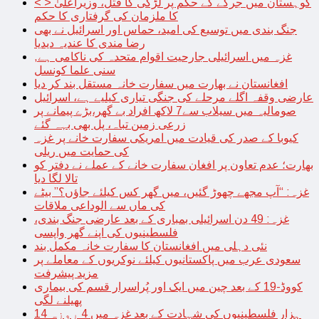
< > کوہستان میں جرگے کے حکم پر لڑکی کا قتل، وزیراعلیٰ
کا ملزمان کی گرفتاری کا حکم
جنگ بندی میں توسیع کی امید، حماس اور اسرائیل نے بھی
رضا مندی کا عندیہ دیدیا
غزہ میں اسرائیلی جارحیت اقوام متحدہ کی ناکامی ہے,
سنی علما کونسل
افغانستان نے بھارت میں سفارت خانہ مستقل بند کر دیا
عارضی وقفہ اگلے مرحلے کی جنگی تیاری کیلیے ہے، اسرائیل
صومالیہ میں سیلاب سے7 لاکھ افراد بے گھر،بڑے پیمانے پر
زرعی زمین تباہ، پل بھی بہہ گئے
کیوبا کے صدر کی قیادت میں امریکی سفارت خانے پر غزہ
کی حمایت میں ریلی
بھارت؛ عدم تعاون پر افغان سفارت خانے کے عملے نے دفتر کو
تالا لگا دیا
غزہ: “آپ مجھے چھوڑ گئیں، میں گھر کس کیلئے جاؤں؟” بیٹے
کی ماں سے الوداعی ملاقات
غزہ: 49 دن اسرائیلی بمباری کے بعد عارضی جنگ بندی،
فلسطینیوں کی اپنے گھر واپسی
نئی دہلی میں افغانستان کا سفارت خانہ مکمل بند
سعودی عرب میں پاکستانیوں کیلئے نوکریوں کے معاملے پر
مزید پیشرفت
کووڈ-19 کے بعد چین میں ایک اور پُراسرار قسم کی بیماری
پھیلنے لگی
14 ہزار فلسطینیوں کی شہادت کے بعد غزہ میں 4 روزہ