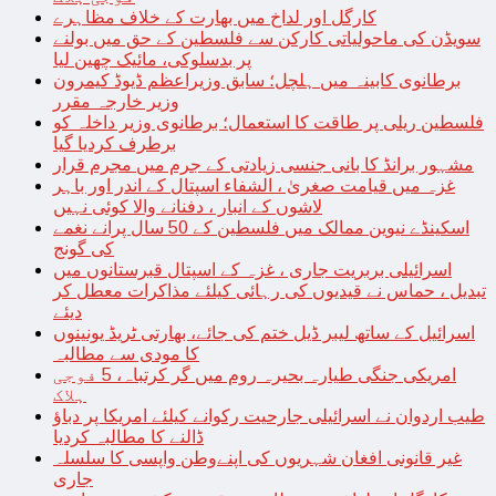
کارگل اور لداخ میں بھارت کے خلاف مظاہرے
سویڈن کی ماحولیاتی کارکن سے فلسطین کے حق میں بولنے
پر بدسلوکی، مائیک چھین لیا
برطانوی کابینہ میں ہلچل؛ سابق وزیراعظم ڈیوڈ کیمرون
وزیر خارجہ مقرر
فلسطین ریلی پر طاقت کا استعمال؛ برطانوی وزیر داخلہ کو
برطرف کردیا گیا
مشہور برانڈ کا بانی جنسی زیادتی کے جرم میں مجرم قرار
غزہ میں قیامت صغریٰ ، الشفاء اسپتال کے اندر اور باہر
لاشوں کے انبار ، دفنانے والا کوئی نہیں
اسکینڈے نیوین ممالک میں فلسطین کے 50 سال پرانے نغمے
کی گونج
اسرائیلی بربریت جاری ، غزہ کے اسپتال قبرستانوں میں
تبدیل ، حماس نے قیدیوں کی رہائی کیلئے مذاکرات معطل کر
دیئے
اسرائیل کے ساتھ لیبر ڈیل ختم کی جائے، بھارتی ٹریڈ یونینوں
کا مودی سے مطالبہ
امریکی جنگی طیارہ بحیرہ روم میں گر کرتباہ، 5 فوجی
ہلاک
طیب اردوان نے اسرائیلی جارحیت رکوانے کیلئے امریکا پر دباؤ
ڈالنے کا مطالبہ کردیا
غیر قانونی افغان شہریوں کی اپنےوطن واپسی کا سلسلہ
جاری