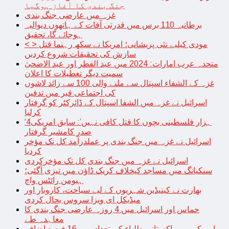
جنگ بندی کا آغاز ہوگیا
غزہ میں عارضی جنگ بندی
برطانیہ 110 برس میں قدرتی آفات کے ہاتھوں دیوالیہ
ہوجائے گا، تحقیق
< > مودی کیلیے نئی پریشانی؛ امریکا نے سکھ رہنما قتل
سازش کی تحقیقات شروع کردیں
متحدہ عرب امارات: 2024 میں عید الفطر اور عید الاضحیٰ
سمیت دیگر تعطیلات کا اعلان
غزہ کے الشفاء اسپتال سے ملنے والی 100 سے زائد لاشوں
کی اجتماعی قبر میں تدفین
اسرائیل نے غزہ میں الشفا اسپتال کے ڈائرکٹر کو گرفتار
کرلیا
‘4ہزار فلسطینی بچوں کا قتل کافی نہیں’: سابق امریکی
صدر کامشیر گرفتار
اسرائیل نے غزہ میں جنگ بندی پر عملدرآمد کل تک مؤخر
کردیا
اسرائیل نے غزہ میں جنگ بندی کل تک مؤخرکردی
سنکیانگ میں مساجد کیخلاف کریک ڈاؤن میں تیزی آگئی؛
ہیومن رائٹس واچ
بھارت نے کینیڈین شہریوں کے لیے سیاحت، کاروبار اور
میڈیکل ای ویزا سروس بحال کردی
حماس اور اسرائیل میں 4 روزہ عارضی جنگ بندی کا
معاہدہ طے
امریکہ میں پاکستانی طلباء کی تعداد میں 16 فیصد اضافہ