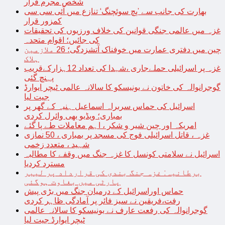
شخص مجرم قرار
بھارت کی جانب سے ’پچ سوئچنگ‘ تنازع میں آئی سی سی
کمزور قرار
غزہ میں عالمی جنگی قوانین کی خلاف ورزیوں کی تحقیقات
کی جائیں؛ اقوام متحدہ
چین میں دفتری عمارت میں خوفناک آتشزدگی؛ 26 ملازمین
ہلاک
غزہ پر اسرائیلی حملےجاری ،شہدا کی تعداد 12ہزارکےقریب
پہنچ گئی
گوجرانوالہ کی خاتون نے یونیسکو کا سالانہ عالمی ٹیچر ایوارڈ
جیت لیا
اسرائیل کی حماس سربراہ اسماعیل ہنیہ کے گھر پر
بمباری؛ ویڈیو بھی وائرل کردی
امریکہ اور چین شیر و شکر ، اہم معاملات طے پا گئے
غزہ ، قاتل اسرائیلی فوج کی مسجد پر بمباری ، 50 نمازی
شہید ، متعدد زخمی
اسرائیل نے سلامتی کونسل کا غزہ جنگ میں وقفے کا مطالبہ
مسترد کردیا
برطانیہ: غزہ جنگ بندی کی قرارداد پر لیبر
پارٹی میں بغاوت ہوگئی
حماس اوراسرائیل کے درمیان جنگ میں بڑی پیش
رفت،فریقین نے سیز فائر پر آمادگی ظاہر کردی
گوجرانوالہ کی رفعت عارف نے یونیسکو کا سالانہ عالمی
ٹیچر ایوارڈ جیت لیا