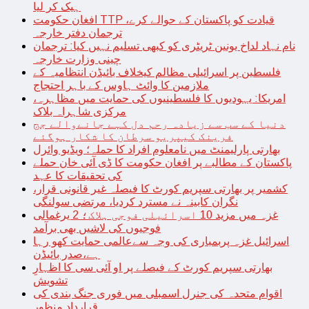
ہیک کر لیا
افغان حکومت TTP قیادت کو پاکستان کے حوالے کرے،
ترجمان دفتر خارجہ
نام نہاد لداخ یونین ٹریٹری کو کبھی تسلیم نہیں کیا: ترجمان
چینی وزارت خارجہ
فلسطین پر اسرائیلی مظالم کیخلاف بائیڈن انتظامیہ کے
ملازمین کا وائٹ ہاوس کے باہر احتجاج
امریکا: یہودیوں کا فلسطینیوں کی حمایت میں مظاہرہ،
مرکزی شاہراہ بلاک
دنیا کے سب سے زیادہ رحم دل کہے جانےوالے جج
فرینک کیپریو سرطان کا شکار ہوگئے
بھارتی پارلیمنٹ میں نامعلوم افراد کا حملہ؛ ویڈیو وائرل
پاکستان کے مطالبے پر افغان حکومت کا ڈی آئی خان حملے
کی تحقیقات کا عہد
کشمیر پر بھارتی سپریم کورٹ کا فیصلہ غیر قانونی قرار،
نگران کابینہ نے مسترد کردیا، مرتضی سولنگی
غزہ میں مزید 10 اسرائیلی فوجی ہلاک؛ 2 یرغمالی
فوجیوں کی لاشیں بھی برآمد
اسرائیل غزہ پربمباری کی وجہ سےعالمی حمایت کھو رہا
ہے،صدر بائیڈن
بھارتی سپریم کورٹ کے فیصلے پر او آئی سی کا اظہارِ
تشویش
اقوام متحدہ کی جنرل اسمبلی میں فوری جنگ بندی کی
قرارداد منظور