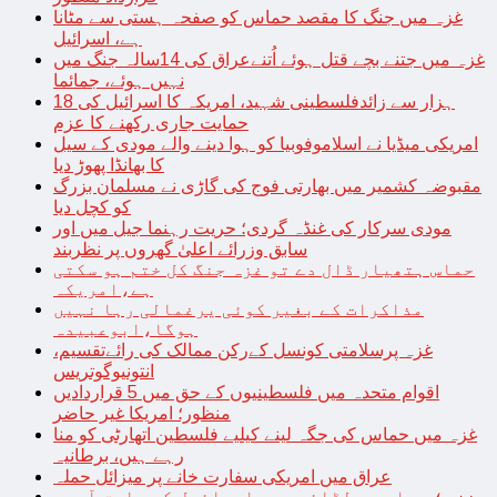
غزہ میں جنگ کا مقصد حماس کو صفحہ ہستی سے مٹانا
ہے، اسرائیل
غزہ میں جتنے بچے قتل ہوئے اُتنےعراق کی 14سالہ جنگ میں
نہیں ہوئے، جمائما
18 ہزار سے زائدفلسطینی شہید، امریکہ کا اسرائیل کی
حمایت جاری رکھنے کا عزم
امریکی میڈیا نے اسلاموفوبیا کو ہوا دینے والے مودی کے سیل
کا بھانڈا پھوڑ دیا
مقبوضہ کشمیر میں بھارتی فوج کی گاڑی نے مسلمان بزرگ
کو کچل دیا
مودی سرکار کی غنڈہ گردی؛ حریت رہنما جیل میں اور
سابق وزرائے اعلیٰ گھروں پر نظربند
حماس ہتھیار ڈال دے تو غزہ جنگ کل ختم ہو سکتی
ہے،امریکہ
مذاکرات کے بغیر کوئی یرغمالی رہا نہیں
ہوگا،ابوعبیدہ
غزہ پرسلامتی کونسل کےرکن ممالک کی رائےتقسیم،
انتونیوگوتریس
اقوام متحدہ میں فلسطینیوں کے حق میں 5 قراردادیں
منظور؛ امریکا غیر حاضر
غزہ میں حماس کی جگہ لینے کیلیے فلسطین اتھارٹی کو منا
رہے ہیں، برطانیہ
عراق میں امریکی سفارت خانے پر میزائل حملہ
غزہ؛ حماس سے لڑائی میں اسرائیل کے سابق آرمی