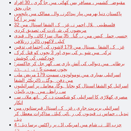
مقبوضہ کشمیر ، مسافر بس کھائی میں جا گری ، 30 افراد
جاں بحق
پاکستان دنیا بھرمیں پیاز پیداکرنے والے ممالک میں پانچویں
نمبر پر آ گیا
فلسطینی ہلال احمر نے غزہ کے الشفا اسپتال میں 32
مریضوں کی شہادت کی تصدیق کردی
جنسی حملہ کیس میں بے گناہ 35 سال سزا کاٹنے والے قیدی
کیلیے لاکھوں ڈالرز زرتلافی
غزہ کے الشفا ہسپتال میں 179 لاشوں کی اجتماعی تدفین
ترکیہ میں شوہر کی بیوی اور 3 بچوں کو قتل کرکے
خودکشی کی کوشش
برطانیہ میں دیوالی کی آتش بازی سے گھر جل کر خاکستر؛
بچوں سمیت 5 افراد ہلاک
اسرائیلی بمباری میں نومولودوں سمیت 179 مریض ملبے
میں دفن ہوگئے، ڈائریکٹر الشفا
اسرائیل کو الشفا اسپتال کو بچانا ہوگا، معاملے پر اسرائیلیوں
سے رابطے میں ہوں، بائیڈن
مصری کھلاڑی کا اسرائیلی کو شکست دے کر ہاتھ ملانے سے
انکار
اسرائیلی بربریت جاری ، غزہ کے اسپتال قبرستانوں میں
تبدیل ، حماس نے قیدیوں کی رہائی کیلئے مذاکرات معطل کر
دیئے
حزب اللہ نے شام میں امریکی اڈے پر راکٹس برسا دیئے؛ 4
فوجی ہلاک