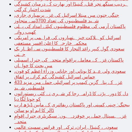
ہردیپ سنگھ نجر قتل، کینیڈا اور بھارت کے درمیان کشیدگی
شدت اختیار کرگئی
جنگی جنون میں مبتلا اسرائیل کی غزہ پربمباری جاری،
شہید فلسطینیوں کی تعداد 3700سے متجاوز
پاکستان آرمی کی مظلوم فلسطینیوں کیلئے امداد کی پہلی
کھیپ روانہ
اسرائیل کو ہلاکت خیز ہتھیاروں کی فراہمی پر امریکی
محکمہ خارجہ کا اعلیٰ افسر مستعفی
سعودی گول کیپر راغد النجار کا فلسطینیوں سے اظہار یک
جہتی
پاکستان غزہ کے معاملے پراقوام متحدہ کی جنرل اسمبلی
میں بحث کا خواہاں
سعودی ولی عہد کا یونانی اور جاپانی وزراء اعظم کو فون،
حماس اسرائیل کشیدگی کم کرانے پر اتفاق
غزہ کے پناہ گزین کیمپ پر اسرائیلی حملے میں مزید 433
فلسطینی شہید
دل کا دورہ پڑنے کا ڈرامہ رچا کر شہری نے کئی ریستورانوں
کو چونا لگا دیا
بیجنگ: چینی کمپنی اور پاکستان ریفائنری کے مابین ڈیڑھ ارب
ڈالر کا ایم او یو سائن
غزہ ہسپتال حملے پر خوفزدہ ہوں: سیکریٹری جنرل اقوامِ
متحدہ
سعودیہ، کینیڈا , ایران، ترکیہ اور فرانس سمیت عالمی