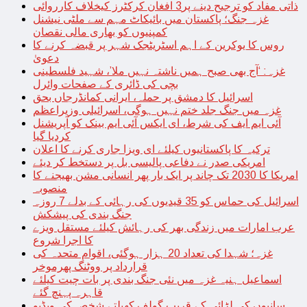
ذاتی مفاد کو ترجیح دینے پر3 افغان کرکٹرز کیخلاف کارروائی
غزہ جنگ؛ پاکستان میں بائیکاٹ مہم سے ملٹی نیشنل
کمپنیوں کو بھاری مالی نقصان
روس کا یوکرین کے اہم اسٹریٹجک شہر پر قبضہ کرنے کا
دعویٰ
غزہ: ‘آج بھی صبح ہمیں ناشتہ نہیں ملا’، شہید فلسطینی
بچی کی ڈائری کے صفحات وائرل
اسرائیل کا دمشق پر حملہ، ایرانی کمانڈرجاں بحق
غزہ میں جنگ جلد ختم نہیں ہوگی، اسرائیلی وزیراعظم
آئی ایم ایف کی شرط، ای ایکس آئی ایم بینک کو آپریشنل
کردیا گیا
ترکیہ کا پاکستانیوں کیلئے ای ویزا جاری کرنے کا اعلان
امریکی صدر نے دفاعی پالیسی بل پر دستخط کر دیئے
امریکا کا 2030 تک چاند پر ایک بار پھر انسانی مشن بھیجنے کا
منصوبہ
اسرائیل کی حماس کو 35 قیدیوں کی رہائی کے بدلے 7 روزہ
جنگ بندی کی پیشکش
عرب امارات میں زندگی بھر کی رہائش کیلئے مستقل ویزے
کا اجرا شروع
غزہ؛ شہدا کی تعداد 20 ہزار ہوگئی، اقوام متحدہ کی
قرارداد پر ووٹنگ پھرموخر
اسماعیل ہنیہ غزہ میں نئی جنگ بندی پر بات چیت کیلئے
قاہرہ پہنچ گئے
سانپوں کی لڑائی کے قریب گولف کھیلتے شخص کی ویڈیو