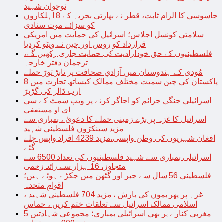
نوجوان شہید
جاسوسی کا الزام ثابت، قطر نے بھارتی بحریہ کے 8 اہلکاروں
کو سزائے موت سنادی
سلامتی کونسل اجلاس؛ اسرائیل کی حمایت میں امریکی
قرارداد کو روس اور چین نے ویٹو کردیا
فلسطینیوں کے حق خودارادیت کی حمایت جاری رکھیں گے،
ترجمان دفتر خارجہ
مُودی کے ہندوستان میں آزادیِ صحافت پر تابڑ توڑ حملے
پاکستان کی چین سمیت مختلف ممالک کیساتھ تجارت میں 8
ارب ڈالر کی گڑبڑ
اسرائیلی جنگی جرائم کو اجاگر کرنے پر ویب سمٹ کے سی
ای او مستعفی
اسرائیل کا غزہ پر بڑے زمینی حملے کا دعویٰ ، بمباری سے
مزید سینکڑوں فلسطینی شہید
افغان شہریوں کی وطن واپسی،مزید 4239 افراد واپس چلے
گئے
اسرائیلی بمباری سے شہید فلسطینیوں کی تعداد 6500 سے
متجاوز، 16 ہزار سے زائد زخمی
فلسطینی 56 سال سے جبر اور گٹھن میں جکڑے ہوئے ہیں؛
اقوامِ متحدہ
غزہ پر پھر بموں کی بارش ، مزید 704 فلسطینی شہید ،
اسلامی ممالک اسرائیل سے تعلقات ختم کریں ، حماس
مغربی کنارے پر بھی اسرائیلی بمباری؛ مجموعی شہادتیں 5