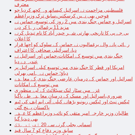
معترف
فلسطینی مزاحمت نے اسرائیل کیساتھ وہ کچھ کردیا جو
فوجیں بھی نہیں کرسکتیں،سابق ترک وزیراعظم
اسرائیل و حماس جنگ بندی میں 2 روز کی توسیع، حماس نے
مزید 11 یرغمالی رہا کر دیے
بی جے پی کا تاریخی بھارتی شہر حیدر آباد کا نام تبدیل کرنے
کا اعلان
رہائی پانے والے یرغمالیوں نے حماس کے سلوک کو اچھا قرار
دیا، اسرائیلی صحافی کا اعتراف
جنگ بندی میں توسیع کے امکانات،حماس اور اسرائیل نے
عندیہ دے دیا
امریکا اور قطر کا جنگ بندی میں توسیع کیلیے اسرائیل پر
دباؤ؛ حماس نے ہامی بھرلی
اسرائیل اور حماس کے درمیان عارضی جنگ بندی کے معاہدے
میں توسیع کے امکانات
غزہ میں سٹار لنک سیٹلائٹ کے لیے منظوری
ضروری،اسرائیل اور مسک کے درمیان معاہدہ طے پاگیا
ٹیکس نیٹ اور ٹیکس ریونیو بڑھانے کیلیے آئی ایم ایف کی ٹیم
پاکستان پہنچ گئی
طالبان وزیر خارجہ امیر متقی کو نائب وزیراعظم کا عہدہ
بھی دیدیا گیا
آسمانی بجلی گرنے سے 20 افراد ہلاک
سابق وزیر دفاع کو 7 سال قید