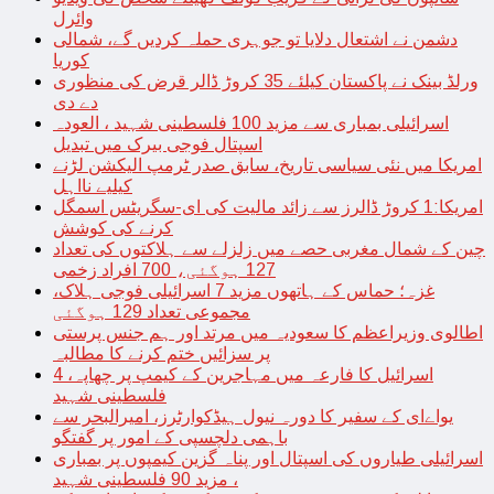
وائرل
دشمن نے اشتعال دلایا تو جوہری حملہ کردیں گے، شمالی
کوریا
ورلڈ بینک نے پاکستان کیلئے 35 کروڑ ڈالر قرض کی منظوری
دے دی
اسرائیلی بمباری سے مزید 100 فلسطینی شہید ، العودہ
اسپتال فوجی بیرک میں تبدیل
امریکا میں نئی سیاسی تاریخ، سابق صدر ٹرمپ الیکشن لڑنے
کیلیے نااہل
امریکا:1 کروڑ ڈالرز سے زائد مالیت کی ای-سگریٹس اسمگل
کرنے کی کوشش
چین کے شمال مغربی حصے میں زلزلے سے ہلاکتوں کی تعداد
127 ہوگئی، 700 افراد زخمی
غزہ؛ حماس کے ہاتھوں مزید 7 اسرائیلی فوجی ہلاک،
مجموعی تعداد 129 ہوگئی
اطالوی وزیراعظم کا سعودیہ میں مرتد اور ہم جنس پرستی
پر سزائیں ختم کرنے کا مطالبہ
اسرائیل کا فارعہ میں مہاجرین کے کیمپ پر چھاپہ، 4
فلسطینی شہید
یواےای کے سفیر کا دورہ نیول ہیڈکوارٹرز، امیرالبحر سے
باہمی دلچسپی کے امور پر گفتگو
اسرائیلی طیاروں کی اسپتال اور پناہ گزین کیمپوں پر بمباری
، مزید 90 فلسطینی شہید