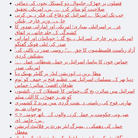
فصلوں پر چھڑکے جانیوالے دو کیمیکل بچوں کی دماغی
صلاحیت کو متاثر کررہے ہیں، امریکی تحقیق
جب تک امریکا ہے اسرائیل کو دفاع کی فکر نہیں کرنی
چاہیے: وزیر خارجہ بلنکن
غزہ پر اسرائیلی بمباری؛ امریکی اور اماراتی صدور کا
کشیدگی کے جلد خاتمے پر اتفاق
امریکی وزیر خارجہ اسرائیل پہنچ گئے؛ جوبائیڈن اور اماراتی
صدر کی ٹیلی فونک گفتگو
’آزاد ریاست فلسطینیوں کا حق ہے‘؛ روسی صدر نے ثالثی کی
پیشکش کردی
حماس خون کا پیاسا، اسرائیل پر حملے شیطانی عمل ہے:
امریکی صدر
مظاہرین نے اپوزیشن لیڈر پر گلیٹر پھینک دیا
دنیا بھر کے مسلمان اسرائیل سے عظیم فتح پر جمعے کو ’یومِ
طوفانِ اقصیٰ‘ منائیں؛ حماس
اسرائیل میں سائرن بج گئے،حماس کا عسقلان کے رہائشیوں
کو شہر چھوڑنے کا الٹی میٹم
بھارتی فوج کی ریاستی دہشت گردی میں مزید 2 کشمیری
نوجوان شہید
< > صیہونی حکومت پر حملہ کرنے والوں کے ہاتھ چومتے
ہیں؛ خامنہ ای
حملے کی دھمکی ،ہیمبرگ ایئر پورٹ پر فلائیٹ آپریشن
معطل
بنگلادیش کی سابق وزیراعظم کی طبیعت انتہائی ناساز