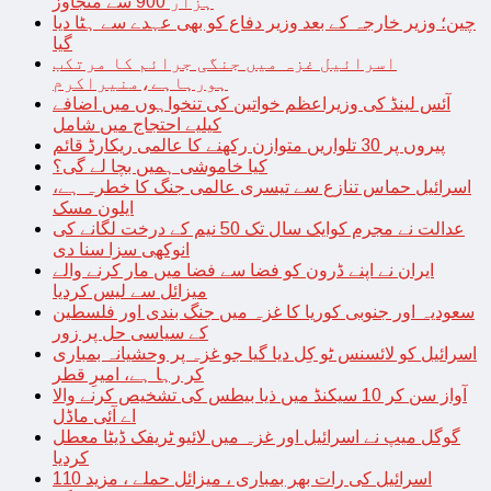
ہزار 900 سے متجاوز
چین؛ وزیر خارجہ کے بعد وزیر دفاع کو بھی عہدے سے ہٹا دیا
گیا
اسرائیل غزہ میں جنگی جرائم کا مرتکب
ہورہاہے،منیراکرم
آئس لینڈ کی وزیراعظم خواتین کی تنخواہوں میں اضافے
کیلیے احتجاج میں شامل
پیروں پر 30 تلواریں متوازن رکھنے کا عالمی ریکارڈ قائم
کیا خاموشی ہمیں بچا لے گی؟
اسرائیل حماس تنازع سے تیسری عالمی جنگ کا خطرہ ہے،
ایلون مسک
عدالت نے مجرم کوایک سال تک 50 نیم کے درخت لگانے کی
انوکھی سزا سنا دی
ایران نے اپنے ڈرون کو فضا سے فضا میں مار کرنے والے
میزائل سے لیس کردیا
سعودیہ اور جنوبی کوریا کا غزہ میں جنگ بندی اور فلسطین
کے سیاسی حل پر زور
اسرائیل کو لائسنس ٹو کِل دیا گیا جو غزہ پر وحشیانہ بمباری
کر رہا ہے، امیرِ قطر
آواز سن کر 10 سیکنڈ میں ذیا بیطس کی تشخیص کرنے والا
اے آئی ماڈل
گوگل میپ نے اسرائیل اور غزہ میں لائیو ٹریفک ڈیٹا معطل
کردیا
اسرائیل کی رات بھر بمباری ، میزائل حملے ، مزید 110