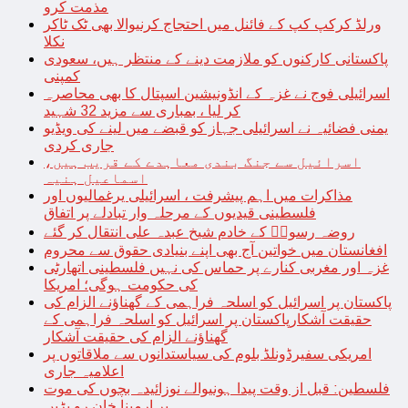
مذمت کرو
ورلڈ کرکپ کپ کے فائنل میں احتجاج کرنیوالا بھی ٹک ٹاکر
نکلا
پاکستانی کارکنوں کو ملازمت دینے کے منتظر ہیں، سعودی
کمپنی
اسرائیلی فوج نے غزہ کے انڈونیشین اسپتال کا بھی محاصرہ
کر لیا ، بمباری سے مزید 32 شہید
یمنی فضائیہ نے اسرائیلی جہاز کو قبضے میں لینے کی ویڈیو
جاری کردی
اسرائیل سے جنگ بندی معاہدے کے قریب ہیں،
اسماعیل ہنیہ
مذاکرات میں اہم پیشرفت ، اسرائیلی یرغمالیوں اور
فلسطینی قیدیوں کے مرحلہ وار تبادلے پر اتفاق
روضہ رسولؐ کے خادم شیخ عبدہ علی انتقال کر گئے
افغانستان میں خواتین آج بھی اپنے بنیادی حقوق سے محروم
غزہ اور مغربی کنارے پر حماس کی نہیں فلسطینی اتھارٹی
کی حکومت ہوگی؛ امریکا
پاکستان پر اسرائیل کو اسلحہ فراہمی کے گھناؤنے الزام کی
حقیقت آشکارپاکستان پر اسرائیل کو اسلحہ فراہمی کے
گھناؤنے الزام کی حقیقت آشکار
امریکی سفیرڈونلڈ بلوم کی سیاستدانوں سے ملاقاتوں پر
اعلامیہ جاری
فلسطین: قبل از وقت پیدا ہونیوالے نوزائیدہ بچوں کی موت
پر ارمینا خان رو پڑیں