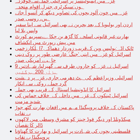
غزہ میں ایمبولینسز پر اسرائیلی حملےسےخوفزدہ
ہوں:سیکرٹری جنرل اقوام متحدہ
غزہ میں خون آلود بچوں کی تصاویر دیکھ کر آنسو آ جاتے
ہیں، روسی صدر
اردن اور بولیویا کے بعد بحرین نے بھی اسرائیل سے اپنا سفیر
واپس بلا لیا
بھارت غیر قانونی اسلحے کا گڑھ بن چکاہے،سپریم کورٹ
میں پیش رپورٹ میں انکشاف
ٹانک اڈہ:پولیس وین کےقریب زوردار دھماکہ,7اہلکارزخمی
اسرائیل کو غزہ میں اپنی ‘جنگ’ عارضی طور پر روک دینی
چاہیے، امریکی صدر
اسرائیل نے غزہ کو چاروں طرف سے گھیرلیا، شہادتیں 9
ہزار 200 ہوگئیں
اسرائیلی وزیراعظم کی ہٹ دھرمی جاری، غزہ پر دہشت
گرد حملے روکنے سے انکار
اسرائیل کا انڈونیشیا اسپتال کے قریب بھی حملہ
اسرائیل ٹینکوں کے غزہ میں داخلے کے خلاف حماس کی
شدید مزمت
پاکستان کے خلاف پروپیگنڈا مہم میں افغان بھارت گٹھ جوڑ
بے نقاب
میکڈونلڈ اور دیگر فوڈ چینز کو مشرق وسطی میں لاکھوں
ڈالر کا نقصان
فلسطینی بچوں کی شہادت پر اسرائیل و بھارت کا گھناؤنا
پروپیگنڈا بے نقاب