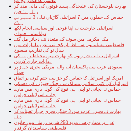
عالمی عدالت پہنچ گیا
بھارت بلوچستان کی علیحدگی پسند قوتوں کی مالی مدد کر
رہا ہے: چین
حماس کے حملوں میں 7 اسرائیلی گاڑیاں تباہ، 3 صہیونی
ہلاک
اسرائیلی جارحیت نے اپنا فوجی اور سیاسی انجام لکھ
دیا،اسامہ حمدان
مکہ مکرمہ میں سونے کے متعدد نئے ذخائر مل گئے
فلسطینی مسلمانوں سے اظہاریکجہتی، عرب امارات میں
سال نو کی تقاریب منسوخ
اسرائیل نے اپنے شہریوں کو بھارت میں محتاط رہنے کی
ہدایات جاری کردیں
سعودی عرب سے پاکستان آنے والے امریکی بحری جہاز پر
حملہ
امریکا اور اسرائیل کا حماس کو جڑ سے ختم کرنے پر اتفاق
اسرائیل کی کئی اسلامی ممالک سے جنگ چھیڑنے کی دھمکی
حماس نہ بچاتی تو اپنی ہی فوج کی گولہ باری میں مارے
جاتے، اسرائیلی خواتین
حماس نہ بچاتی تو اپنی ہی فوج کی گولہ باری میں مارے
جاتے، اسرائیلی خواتین
بھارت نے بحیرہ عرب میں 3 جنگی بحری جہاز تعینات کر
دیئے
غزہ پر بمباری سے مزید 250 شہید ، رملہ میں خاتون
فلسطینی سیاستدان گرفتار