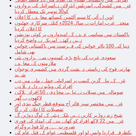
غزہ میں کشیدگی، ایمریٹس ایئرلائن نےاسرائیل کی پروازوں
کو30 نومبر تک معطل کردیا
اوپن اے آئی کا سیم آلٹمین کیساتھ معاہدے کا اعلان
متحدہ عرب امارات نے سال 2024ء کیلئے سرکاری چھٹیوں
کا اعلان کردیا
پاکستان میں سیاسی عہدے کے امیدواروں پر کوئی پوزیشن
نہیں رکھتے: امریکہ نے واضح کردیا
دنیا کی 100 بااثر خواتین کی فہرست میں پاکستانی خواتین
بھی شامل
سعودی عرب کی پانچ بڑی کمپنیوں سے ہزاروں نئی
ملازمتوں کے معاہدے
بھارتی فوج کی ریاستی دہشت گردی میں کشمیری نوجوان
شہید
غزہ کے پناہ گزین کیمپ پر اسرائیلی حملہ، ملبے میں دبے
افراد کی ویڈیو نے دل دہلا دیے
صومالیہ میں سیلاب نے تباہی مچا دی ، 50 افراد ہلاک ،
لاکھوں بے گھر
غزہ میں مختصر سیز فائر آج متوقع،قطر جنگ بندی اور
تفصیلات کا اعلان کرے گا
شیخ زید روڈ پر کاریں نہیں بلکہ دبئی کے لوگ دوڑیں گے
غزہ میں 22 لاکھ افراد کو کھانے پینے کی امداد کی فوری
ضرورت ہے: ورلڈ فوڈ پروگرام
یکطرفہ قراردا واپس لو اور فلسطینی عوام کے قتل عام کی