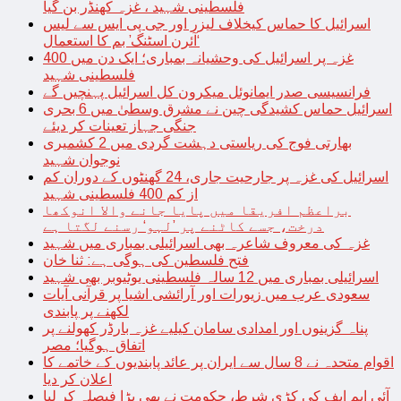
فلسطینی شہید ، غزہ کھنڈر بن گیا
اسرائیل کا حماس کیخلاف لیزر اور جی پی ایس سے لیس
‘آئرن اسٹنگ’ بم کا استعمال
غزہ پر اسرائیل کی وحشیانہ بمباری؛ ایک دن میں 400
فلسطینی شہید
فرانسیسی صدر ایمانوئل میکرون کل اسرائیل پہنچیں گے
اسرائیل حماس کشیدگی چین نے مشرق وسطیٰ میں 6 بحری
جنگی جہاز تعینات کر دیئے
بھارتی فوج کی ریاستی دہشت گردی میں 2 کشمیری
نوجوان شہید
اسرائیل کی غزہ پر جارحیت جاری، 24 گھنٹوں کے دوران کم
از کم 400 فلسطینی شہید
براعظم افریقا میں پایا جانے والا انوکھا
درخت، جسے کاٹنے پر ’لہو‘ رسنے لگتا ہے
غزہ کی معروف شاعرہ بھی اسرائیلی بمباری میں شہید
فتح فلسطین کی ہوگی ہے: ثنا خان
اسرائیلی بمباری میں 12 سالہ فلسطینی یوٹیوبر بھی شہید
سعودی عرب میں زیورات اور آرائشی اشیا پر قرآنی آیات
لکھنے پر پابندی
پناہ گزینوں اور امدادی سامان کیلیے غزہ بارڈر کھولنے پر
اتفاق ہوگیا؛ مصر
اقوام متحدہ نے 8 سال سے ایران پر عائد پابندیوں کے خاتمے کا
اعلان کر دیا
آئی ایم ایف کی کڑی شرط، حکومت نے بھی بڑا فیصلہ کر لیا