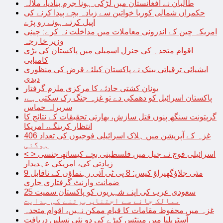
طالبان نے افغانستان میں لڑکی ہونا جرم بنادیا، ملالہ
حکمراں شمالی کوریا خواتین سے زیادہ بچے پیدا کرنے کی
اپیل کرتے ہوئے رو پڑے
امریکہ چین کے اندرونی معاملات میں مداخلت نہ کرے: چینی
وزیر خا رجہ
اقوام متحدہ کی جنرل اسمبلی میں پاکستان کی بڑی
کامیابی
ایشیائی ترقیاتی بینک نے پاکستان کیلئے قرض کی منظوری
دیدی
یونان کشتی حادثے کا مرکزی ملزم گرفتار
پاکستان اسرائیل کو دھمکی دے تو غزہ جنگ رک سکتی ہے،
سربراہ حماس
گرپتونت سنگھ پنوں قتل سازش، بھارتی تحقیقات کے نتائج کا
انتظار کرینگے، امریکا
غزہ کے آپریشن میں ہلاک اسرائیلی فوجیوں کی تعداد 406
ہوگئی
< > اسرائیلی فوج نے جیل میں فلسطینی بچے کیساتھ جنسی
زیادتی کی، امریکی عہدیدار
9 مئی جلاؤگھیراؤ کیس: 8 پی ٹی آئی رہنماؤں کے ناقابل
ضمانت وارنٹ گرفتاری جاری
سعودی عرب کی اپنے شہریوں کو پاکستان سمیت 25
ممالک جانے سے اجتناب برتنے کی ہدایت
غزہ میں محفوظ مقامات کا قیام ممکن نہیں، اقوام متحدہ
آسٹریلیا میں مینٹس کیڑے کی دو نئی نسلیں دریافت