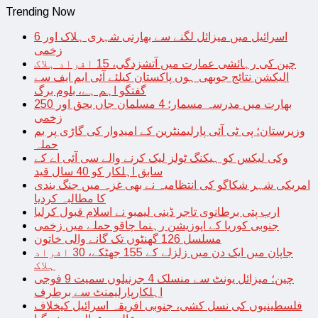
Trending Now
اسرائیل میں میزائل لگنے سے بھارتی شہری ہلاک اور 6
زخمی
چین کی رہائشی عمارت میں آتشزدگی، 15 افراد ہلاک
الیکشن نتائج جوبھی ہوں پاکستان کیلئے آئی ایم ایف سے
گفتگو اہم ہے، بلوم برگ
بھارت میں مدرسہ مسمار؛ 4 مسلمان جاں بحق اور 250
زخمی
وزیرستان؛ پی ٹی آئی پارلیمنٹرین کے امیدوار کی گاڑی پر بم
حملہ
وکی لیکس کو ہیکنگ ٹولز لیک کرنے والے سی آئی اے کے
سابق اہلکار کو 40 سال قید
امریکی شہر شکاگو کی انتظامیہ نے بھی غزہ میں جنگ بندی
کا مطالبہ کردیا
ارب پتی برطانوی تاجر ڈینی لیمبو نے اسلام قبول کرلیا
جنوبی کوریا کے اپوزیشن رہنما چاقو حملے میں زخمی
مسلسل 126 گھنٹوں تک گانے والی خاتون
جاپان میں ایک دن میں زلزلے کے 155 جھٹکے، 30 افراد
ہلاک
چین؛ میزائل یونٹ سے منسلک 4 جرنیلوں سمیت 9 فوجی
اہلکارپارلیمنٹ سے برطرف
فلسطینیوں کی نسل کشی، جنوبی افریقہ اسرائیل کیخلاف