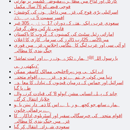
کارگل اور لداخ میں مظاہرے،مقبوضہ کشمیر پر بھارتی
فوجی قبضےکو 76 سال مکمل
اسرائیلی برّی فوج کی غزہ میں داخل ہونے کی کوشش؛
افسر سمیت 5 فوجی ہلاک
سعودی عرب ، ایک ہفتے کے دوران 17 ہزار ، 305 غیر
قانونی تارکین وطن گرفتار
اماراتی رئیل سٹیٹ کی کمپنیوں کے گروپ کا پاکستان
میں20سے 25ارب ڈالرز کی سرمایہ کاری کا اعلان
او آئی سی اور عرب لیگ کا ہنگامی اجلاس، غزہ میں فوری
جنگ بندی کا مطالبہ
’’یا رسول اللہﷺ! ہمارے ٹکڑے ہوتے رہے اور امت تماشا
دیکھتی رہی‘‘
اب ایک ہی ویزےپر6خلیجی ممالک کاسفر ممکن
دنیا میں کوئی جہنم ہے تو وہ غزہ ہے ، اقوام متحدہ
اسرائیل اور حماس کے درمیان قیدیوں کے تبادلے کا معاہدہ
طے پا گیا
چاند کے پہلے انسانی مشن ’اپولو 8‘ کی قیادت کرنے والے
خلاباز انتقال کرگئے
ہمارے ساتھ جو کچھ ہو رہا ہے اس کا ذمہ دار نیتن یاہو
ہے، یرغمالی خاتون
اقوام متحدہ کی خیرسگالی سفیر اور آسٹریلوی اداکارہ کا
غزہ میں جنگ بندی کا مطالبہ
سعودی شہزادہ انتقال کر گیا