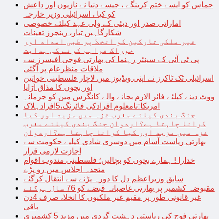
حماس کو ایسے ختم کرینگے ، جیسے دنیا نے نازیوں اور داعش
کو کیا ، اسرائیلی وزیر خارجہ
اماراتی صدر اور دبئی کے ولی عہد کیلئے خصوصی
شکارگاہیں تیار، رینجرز تعینات
غیر ملکی تارکین کو انخلا پر طبی امداد اور
خوراک فراہم کرنے کی ہدایت
پی ٹی آئی کے سینئر رہنما کی بھارتی فوجی آفیسرز سے
ملاقات منظرعام پر آگئی
اسرائیلی ٹک ٹاکرز نے اپنی ویڈیوز میں لاچار فلسطینی خواتین
اور بچوں کا مذاق اُڑایا
ووٹ دینے کیلئے فائر الارم بجانے والے کانگرس مین کو جرمانہ
امریکا:نامعلوم افرادکی فائرنگ،5افرادہلاک
جنگ بندی کیلئے مغرب غزہ میں مزید اور کیا
کرانا چاہتا ہے؟اردوان جنگ بندی کیلئے مغرب
غزہ میں مزید اور کیا کرانا چاہتا ہے؟اردوان
بھارتی ریاست آسام میں دوسری شادی کیلیے حکومت سے
اجازت لازمی قرار
خدارا ! ہمارے بچوں کو بچالیں؛ فلسطینی مندوب اقوام
متحدہ اجلاس میں رو پڑے
سابق وزیراعظم دل کا دورہ پڑنے سے انتقال کرگئے
مقبوضہ کشمیر پر بھارتی غاصبانہ قبضے کو 76 سال ہوگئے
غیر قانونی طور پر مقیم غیر ملکیوں کا انخلا، صرف 4دن
باقی
بھارتی فوج کی ریاستی دہشت گردی میں مزید 5 کشمیری