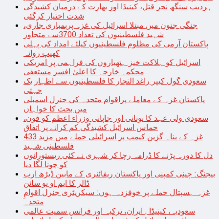
ہردیپ سنگھ نجر قتل، کینیڈا اور بھارت کے درمیان کشیدگی
شدت اختیار کرگئی
جنگی جنون میں مبتلا اسرائیل کی غزہ پربمباری جاری،
شہید فلسطینیوں کی تعداد 3700سے متجاوز
پاکستان آرمی کی مظلوم فلسطینیوں کیلئے امداد کی پہلی
کھیپ روانہ
اسرائیل کو ہلاکت خیز ہتھیاروں کی فراہمی پر امریکی
محکمہ خارجہ کا اعلیٰ افسر مستعفی
سعودی گول کیپر راغد النجار کا فلسطینیوں سے اظہار یک
جہتی
پاکستان غزہ کے معاملے پراقوام متحدہ کی جنرل اسمبلی
میں بحث کا خواہاں
سعودی ولی عہد کا یونانی اور جاپانی وزراء اعظم کو فون،
حماس اسرائیل کشیدگی کم کرانے پر اتفاق
غزہ کے پناہ گزین کیمپ پر اسرائیلی حملے میں مزید 433
فلسطینی شہید
دل کا دورہ پڑنے کا ڈرامہ رچا کر شہری نے کئی ریستورانوں
کو چونا لگا دیا
بیجنگ: چینی کمپنی اور پاکستان ریفائنری کے مابین ڈیڑھ ارب
ڈالر کا ایم او یو سائن
غزہ ہسپتال حملے پر خوفزدہ ہوں: سیکریٹری جنرل اقوامِ
متحدہ
سعودیہ، کینیڈا , ایران، ترکیہ اور فرانس سمیت عالمی