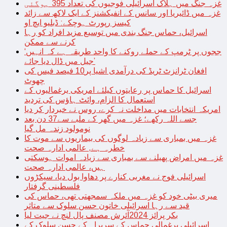
غزہ جنگ میں ہلاک اسرائیلی فوجیوں کی تعداد 395 ہوگئی
غزہ میں ڈائیریا اور سانس کے انفیکشنز کے ایک لاکھ سے زائد
کیسز رپورٹ ہوچکے: ڈبلیو ایچ او
اسرائیل، حماس جنگ بندی میں توسیع مزید افراد کو رہا
کرنے سے ممکن
‘ججوں پر ٹرمپ کے حملے روکنے کا واحد طریقہ ہے کہ انہیں
جیل میں ڈال دیا جائے’
افغان ٹرانزٹ ٹریڈ کی درآمدی اشیا پر10 فیصد فیس کی
چھوٹ
اسرائیل کا حماس پر رعایتوں کیلئے امریکی یرغمالیوں کے
استعمال کا الزام، وائٹ ہاؤس کی تردید
امریکہ انتخابات میں مداخلت نہ کرے، روس نے خبردار کر دیا
جسے اللہ رکھے؛ غزہ میں گھر کے ملبے سے37 دن بعد
نومولود زندہ مل گیا
غزہ میں بمباری سے زیادہ لوگوں کی بیماریوں سے موت کا
خطرہ ہے, عالمی ادارہ صحت
غزہ میں امراض پھیلنے سے بمباری سے زیادہ اموات ہوسکتی
ہیں، عالمی ادارہ صحت
اسرائیلی فوج نے مغربی کنارے پر دھاوا بول دیا، سیکڑوں
فلسطینی گرفتار
میری بیٹی خود کو غزہ میں ملکہ سمجھتی تھی، حماس کی
قید سے رہا اسرائیلی خاتون حسن سلوک سے متاثر
بکر پرائز 2024آئرش مصنف پال لنچ نے جیت لیا
اسرائیلی یرغمالی حماس کے سربراہ کے حسن سلوک کے