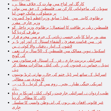
کارگل اور لداخ میں بھارت کے خلاف مظاہرے
سویڈن کی ماحولیاتی کارکن سے فلسطین کے حق میں بولنے
پر بدسلوکی، مائیک چھین لیا
برطانوی کابینہ میں ہلچل؛ سابق وزیراعظم ڈیوڈ کیمرون
وزیر خارجہ مقرر
فلسطین ریلی پر طاقت کا استعمال؛ برطانوی وزیر داخلہ کو
برطرف کردیا گیا
مشہور برانڈ کا بانی جنسی زیادتی کے جرم میں مجرم قرار
غزہ میں قیامت صغریٰ ، الشفاء اسپتال کے اندر اور باہر
لاشوں کے انبار ، دفنانے والا کوئی نہیں
اسکینڈے نیوین ممالک میں فلسطین کے 50 سال پرانے نغمے
کی گونج
اسرائیلی بربریت جاری ، غزہ کے اسپتال قبرستانوں میں
تبدیل ، حماس نے قیدیوں کی رہائی کیلئے مذاکرات معطل کر
دیئے
اسرائیل کے ساتھ لیبر ڈیل ختم کی جائے، بھارتی ٹریڈ یونینوں
کا مودی سے مطالبہ
امریکی جنگی طیارہ بحیرہ روم میں گر کرتباہ، 5 فوجی
ہلاک
طیب اردوان نے اسرائیلی جارحیت رکوانے کیلئے امریکا پر دباؤ
ڈالنے کا مطالبہ کردیا
غیر قانونی افغان شہریوں کی اپنےوطن واپسی کا سلسلہ
جاری