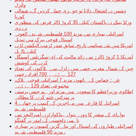
وائرل
دشمن نے اشتعال دلایا تو جوہری حملہ کردیں گے، شمالی
کوریا
ورلڈ بینک نے پاکستان کیلئے 35 کروڑ ڈالر قرض کی منظوری
دے دی
اسرائیلی بمباری سے مزید 100 فلسطینی شہید ، العودہ
اسپتال فوجی بیرک میں تبدیل
امریکا میں نئی سیاسی تاریخ، سابق صدر ٹرمپ الیکشن لڑنے
کیلیے نااہل
امریکا:1 کروڑ ڈالرز سے زائد مالیت کی ای-سگریٹس اسمگل
کرنے کی کوشش
چین کے شمال مغربی حصے میں زلزلے سے ہلاکتوں کی تعداد
127 ہوگئی، 700 افراد زخمی
غزہ؛ حماس کے ہاتھوں مزید 7 اسرائیلی فوجی ہلاک،
مجموعی تعداد 129 ہوگئی
اطالوی وزیراعظم کا سعودیہ میں مرتد اور ہم جنس پرستی
پر سزائیں ختم کرنے کا مطالبہ
اسرائیل کا فارعہ میں مہاجرین کے کیمپ پر چھاپہ، 4
فلسطینی شہید
یواےای کے سفیر کا دورہ نیول ہیڈکوارٹرز، امیرالبحر سے
باہمی دلچسپی کے امور پر گفتگو
اسرائیلی طیاروں کی اسپتال اور پناہ گزین کیمپوں پر بمباری
، مزید 90 فلسطینی شہید