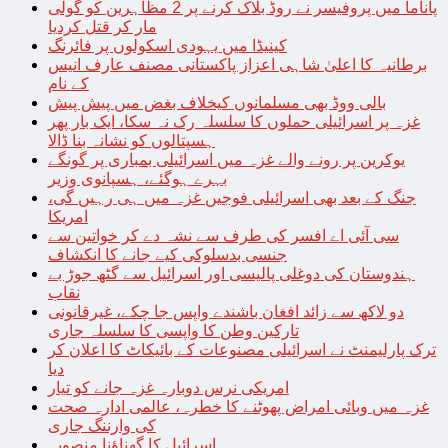
پاناما میں پروفیسر نے روڈ بلاک کرنے پر 2 مظاہرین کو گولی
مار کر قتل کردیا
کینیڈا میں یہودی اسکولوں پر فائرنگ
برطانیہ کا اعلیٰ شاہی اعزاز پاکستانی مصنف عارف انیس
کے نام
بالی ووڈ بھی مسلمانوں کیخلاف بغض میں پیش پیش
غزہ پر اسرائیلی حملوں کا سلسلہ رک نہ سکا، ایک بار پھر
ہسپتالوں کو نشانہ بنا ڈالا
یوکرین پر رونے والے غزہ میں اسرائیلی بمباری پر گونگے
بہرے ہوگئے، ہسپانوی وزیر
جنگ کے بعد بھی اسرائیلی فوجیں غزہ میں ہی رہیں گی،
امریکا
سی آئی اے افسر کی طرف سے نشہ دے کر خواتین سے
جنسی بدسلوکی کیے جانے کا انکشاف
ہندوستان کی دوغلی پالیسی اور اسرائیل سے گٹھ جوڑ بے
نقاب
دو لاکھ سے زائد افغان باشندے واپس جا چکے، غیرقانونی
تارکین وطن کا واپسی کا سلسلہ جاری
ترک پارلیمنٹ نے اسرائیلی مصنوعات کے بائیکاٹ کا اعلان کر
دیا
امریکی نرس دوبارہ غزہ جانے کو تیار
غزہ میں وبائی امراض پھوٹنے کا خطرہ، عالمی ادارہ صحت
کی وارننگ جاری
اسرائیل کا گھناؤنا منصوبہ