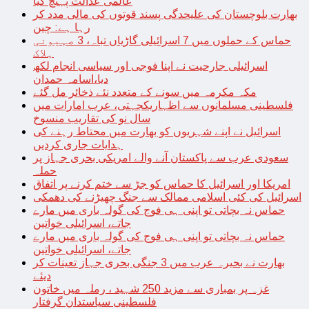
عالمی عدالت پہنچ گیا
بھارت بلوچستان کی علیحدگی پسند قوتوں کی مالی مدد کر
رہا ہے: چین
حماس کے حملوں میں 7 اسرائیلی گاڑیاں تباہ، 3 صہیونی
ہلاک
اسرائیلی جارحیت نے اپنا فوجی اور سیاسی انجام لکھ
دیا،اسامہ حمدان
مکہ مکرمہ میں سونے کے متعدد نئے ذخائر مل گئے
فلسطینی مسلمانوں سے اظہاریکجہتی، عرب امارات میں
سال نو کی تقاریب منسوخ
اسرائیل نے اپنے شہریوں کو بھارت میں محتاط رہنے کی
ہدایات جاری کردیں
سعودی عرب سے پاکستان آنے والے امریکی بحری جہاز پر
حملہ
امریکا اور اسرائیل کا حماس کو جڑ سے ختم کرنے پر اتفاق
اسرائیل کی کئی اسلامی ممالک سے جنگ چھیڑنے کی دھمکی
حماس نہ بچاتی تو اپنی ہی فوج کی گولہ باری میں مارے
جاتے، اسرائیلی خواتین
حماس نہ بچاتی تو اپنی ہی فوج کی گولہ باری میں مارے
جاتے، اسرائیلی خواتین
بھارت نے بحیرہ عرب میں 3 جنگی بحری جہاز تعینات کر
دیئے
غزہ پر بمباری سے مزید 250 شہید ، رملہ میں خاتون
فلسطینی سیاستدان گرفتار