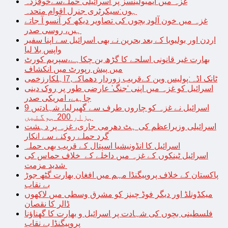
غزہ میں ایمبولینسز پر اسرائیلی حملےسےخوفزدہ
ہوں:سیکرٹری جنرل اقوام متحدہ
غزہ میں خون آلود بچوں کی تصاویر دیکھ کر آنسو آ جاتے
ہیں، روسی صدر
اردن اور بولیویا کے بعد بحرین نے بھی اسرائیل سے اپنا سفیر
واپس بلا لیا
بھارت غیر قانونی اسلحے کا گڑھ بن چکاہے،سپریم کورٹ
میں پیش رپورٹ میں انکشاف
ٹانک اڈہ:پولیس وین کےقریب زوردار دھماکہ,7اہلکارزخمی
اسرائیل کو غزہ میں اپنی ‘جنگ’ عارضی طور پر روک دینی
چاہیے، امریکی صدر
اسرائیل نے غزہ کو چاروں طرف سے گھیرلیا، شہادتیں 9
ہزار 200 ہوگئیں
اسرائیلی وزیراعظم کی ہٹ دھرمی جاری، غزہ پر دہشت
گرد حملے روکنے سے انکار
اسرائیل کا انڈونیشیا اسپتال کے قریب بھی حملہ
اسرائیل ٹینکوں کے غزہ میں داخلے کے خلاف حماس کی
شدید مزمت
پاکستان کے خلاف پروپیگنڈا مہم میں افغان بھارت گٹھ جوڑ
بے نقاب
میکڈونلڈ اور دیگر فوڈ چینز کو مشرق وسطی میں لاکھوں
ڈالر کا نقصان
فلسطینی بچوں کی شہادت پر اسرائیل و بھارت کا گھناؤنا
پروپیگنڈا بے نقاب