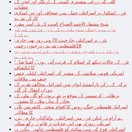
اٹلی کی زرعی مشینری کمپنی کے ٹریکٹر اور انجن کے
عطیات
غزہ: اسکول پر اسرائیلی حملے میں صحافی اور تین امدادی
کارکن شہید
شیخ مشعل الاحمد الصباح کویت کے نئے امیر مقرر
غزہ میں جنگ بندی کب ہوگی اور فائدہ کس کو
ہوگا؟
غزہ پر اسرائیلی جارحیت 70 ویں روز بھی جاری:
18فلسطینی شہید ، درجنوں زخمی
دن کا وہ وقت جو دفتری کاموں کے لیے بدترین
ہوتا ہے
“غزہ کے حالات دیکھ کر اسلام کے قریب آئی ہوں”، اُشنا شاہ
کا انکشاف
امریکی قومی سلامتی کے مشیر کی اسرائیلی انٹیلی جنس
چیف سے ملاقات
ترکیہ کے رکن پارلیمنٹ ایوان میں اسرائیل مخالف تقریر کے
دوران انتقال کر گئے
برطانیہ: کرسمس کے موقع پر شہریوں کو گلے ملنے کے
بجائے کُہنیاں ملانے کا مشورہ
اسرائیل فلسطین جنگ، روس کا اقوام متحدہ کانفرنس بلانے
کا مطالبہ
ہم آرام دہ لیکن غزہ میں اسرائیلی ہولناکیاں جاری ہیں،
امریکی رپورٹر بھی اپنے جذبات پر قابو نہ رکھ سکی
اسرائیلی فوج کی ویب سائٹ کو فلسطینی حامی ہیکرز نے