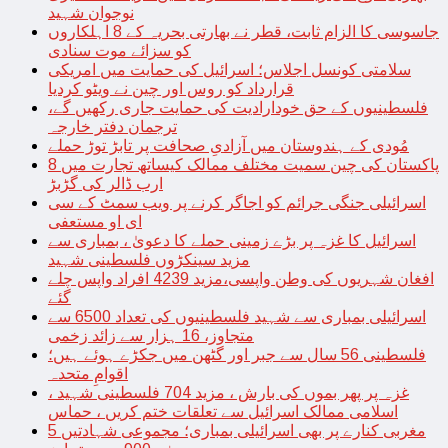
نوجوان شہید
جاسوسی کا الزام ثابت، قطر نے بھارتی بحریہ کے 8 اہلکاروں
کو سزائے موت سنادی
سلامتی کونسل اجلاس؛ اسرائیل کی حمایت میں امریکی
قرارداد کو روس اور چین نے ویٹو کردیا
فلسطینیوں کے حق خودارادیت کی حمایت جاری رکھیں گے،
ترجمان دفتر خارجہ
مُودی کے ہندوستان میں آزادیِ صحافت پر تابڑ توڑ حملے
پاکستان کی چین سمیت مختلف ممالک کیساتھ تجارت میں 8
ارب ڈالر کی گڑبڑ
اسرائیلی جنگی جرائم کو اجاگر کرنے پر ویب سمٹ کے سی
ای او مستعفی
اسرائیل کا غزہ پر بڑے زمینی حملے کا دعویٰ ، بمباری سے
مزید سینکڑوں فلسطینی شہید
افغان شہریوں کی وطن واپسی،مزید 4239 افراد واپس چلے
گئے
اسرائیلی بمباری سے شہید فلسطینیوں کی تعداد 6500 سے
متجاوز، 16 ہزار سے زائد زخمی
فلسطینی 56 سال سے جبر اور گٹھن میں جکڑے ہوئے ہیں؛
اقوامِ متحدہ
غزہ پر پھر بموں کی بارش ، مزید 704 فلسطینی شہید ،
اسلامی ممالک اسرائیل سے تعلقات ختم کریں ، حماس
مغربی کنارے پر بھی اسرائیلی بمباری؛ مجموعی شہادتیں 5