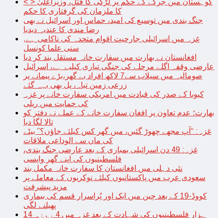
< > کوہستان میں جرگے کے حکم پر لڑکی کا قتل، وزیراعلیٰ
کا ملزمان کی گرفتاری کا حکم
جنگ بندی میں توسیع کی امید، حماس اور اسرائیل نے بھی
رضا مندی کا عندیہ دیدیا
غزہ میں اسرائیلی جارحیت اقوام متحدہ کی ناکامی ہے,
سنی علما کونسل
افغانستان نے بھارت میں سفارت خانہ مستقل بند کر دیا
عارضی وقفہ اگلے مرحلے کی جنگی تیاری کیلیے ہے، اسرائیل
صومالیہ میں سیلاب سے7 لاکھ افراد بے گھر،بڑے پیمانے پر
زرعی زمین تباہ، پل بھی بہہ گئے
کیوبا کے صدر کی قیادت میں امریکی سفارت خانے پر غزہ
کی حمایت میں ریلی
بھارت؛ عدم تعاون پر افغان سفارت خانے کے عملے نے دفتر کو
تالا لگا دیا
غزہ: “آپ مجھے چھوڑ گئیں، میں گھر کس کیلئے جاؤں؟” بیٹے
کی ماں سے الوداعی ملاقات
غزہ: 49 دن اسرائیلی بمباری کے بعد عارضی جنگ بندی،
فلسطینیوں کی اپنے گھر واپسی
نئی دہلی میں افغانستان کا سفارت خانہ مکمل بند
سعودی عرب میں پاکستانیوں کیلئے نوکریوں کے معاملے پر
مزید پیشرفت
کووڈ-19 کے بعد چین میں ایک اور پُراسرار قسم کی بیماری
پھیلنے لگی
14 ہزار فلسطینیوں کی شہادت کے بعد غزہ میں 4 روزہ