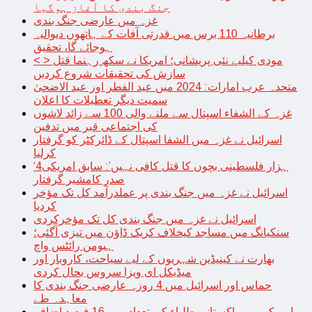
جنگ بندی کا آغاز ہوگیا
غزہ میں عارضی جنگ بندی
برطانیہ 110 برس میں قدرتی آفات کے ہاتھوں دیوالیہ
ہوجائے گا، تحقیق
< > مودی کیلیے نئی پریشانی؛ امریکا نے سکھ رہنما قتل
سازش کی تحقیقات شروع کردیں
متحدہ عرب امارات: 2024 میں عید الفطر اور عید الاضحیٰ
سمیت دیگر تعطیلات کا اعلان
غزہ کے الشفاء اسپتال سے ملنے والی 100 سے زائد لاشوں
کی اجتماعی قبر میں تدفین
اسرائیل نے غزہ میں الشفا اسپتال کے ڈائرکٹر کو گرفتار
کرلیا
‘4ہزار فلسطینی بچوں کا قتل کافی نہیں’: سابق امریکی
صدر کامشیر گرفتار
اسرائیل نے غزہ میں جنگ بندی پر عملدرآمد کل تک مؤخر
کردیا
اسرائیل نے غزہ میں جنگ بندی کل تک مؤخرکردی
سنکیانگ میں مساجد کیخلاف کریک ڈاؤن میں تیزی آگئی؛
ہیومن رائٹس واچ
بھارت نے کینیڈین شہریوں کے لیے سیاحت، کاروبار اور
میڈیکل ای ویزا سروس بحال کردی
حماس اور اسرائیل میں 4 روزہ عارضی جنگ بندی کا
معاہدہ طے
امریکہ میں پاکستانی طلباء کی تعداد میں 16 فیصد اضافہ