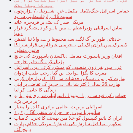
چیف کا بیٹا ہلاک
حماس اسرائیل جنگ،2ماہ مکمل: غزہ شہرتباہ،7ہزاربچوں
سمیت16ہزارفلسطینی شہید
امریکی صدر کے بیٹے پر فردجرم عائد
سابق اسرائیلی وزیراعظم نے نیتن یاہو کو دہشتگرد قرار
دیدیا
حادثاتی طور پر آگ لگنے سے محفوظ رہنے والا نیا ایندھن
ڈنمارک میں قرآن پاک کی بےحرمتی غیرقانونی قرار،سزا کا
قانون منظور
افغان وزیر پاسپورٹ معاملہ :پاکستان پاسپورٹ کی جانچ
پڑتال کرے گا، دفتر خارجہ
غزہ میں بفر زون منصوبے کو مسترد کرتے ہیں ،اسرائیل
مغرب کا بگڑا ہوا بچہ بن گیا :رجب طیب اردوان
بھارت کو ہم نے سنگین خدشات سے آگاہ کردیا، جان کربی
بھارت،26 سالہ ڈاکٹر شاہانہ نے جہیز کے تقاضے پر اپنی
زندگی کا خاتمہ کر لیا
حماس کی قید سے رہا ہونیوالے اسرائیلی شہری نیتن یاہو
پر برس پڑے
اسرائیلی بربریت، عالمی برادری کا دہرا معیار
سائیبیریا میں درجہ حرارت منفی 56 ہوگیا
ایران کا بائیو کیپسول کو خلا میں بھیجنے کا تجربہ کامیاب
سکھ رہنما قتل سازش کی تفتیش؛ امریکی حکام بھارت
پہنچ گئے