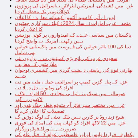
غزہ میں کشیدگی، ایمریٹس ایئرلائن نےاسرائیل کی پروازوں
کو30 نومبر تک معطل کردیا
اوپن اے آئی کا سیم آلٹمین کیساتھ معاہدے کا اعلان
متحدہ عرب امارات نے سال 2024ء کیلئے سرکاری چھٹیوں
کا اعلان کردیا
پاکستان میں سیاسی عہدے کے امیدواروں پر کوئی پوزیشن
نہیں رکھتے: امریکہ نے واضح کردیا
دنیا کی 100 بااثر خواتین کی فہرست میں پاکستانی خواتین
بھی شامل
سعودی عرب کی پانچ بڑی کمپنیوں سے ہزاروں نئی
ملازمتوں کے معاہدے
بھارتی فوج کی ریاستی دہشت گردی میں کشمیری نوجوان
شہید
غزہ کے پناہ گزین کیمپ پر اسرائیلی حملہ، ملبے میں دبے
افراد کی ویڈیو نے دل دہلا دیے
صومالیہ میں سیلاب نے تباہی مچا دی ، 50 افراد ہلاک ،
لاکھوں بے گھر
غزہ میں مختصر سیز فائر آج متوقع،قطر جنگ بندی اور
تفصیلات کا اعلان کرے گا
شیخ زید روڈ پر کاریں نہیں بلکہ دبئی کے لوگ دوڑیں گے
غزہ میں 22 لاکھ افراد کو کھانے پینے کی امداد کی فوری
ضرورت ہے: ورلڈ فوڈ پروگرام
یکطرفہ قراردا واپس لو اور فلسطینی عوام کے قتل عام کی