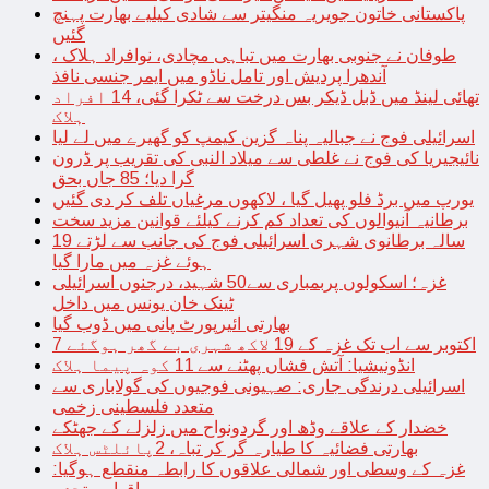
پاکستانی خاتون جویریہ منگیتر سے شادی کیلیے بھارت پہنچ
گئیں
طوفان نے جنوبی بھارت میں تباہی مچادی، نوافراد ہلاک ،
آندھرا پردیش اور تامل ناڈو میں ایمر جنسی نافذ
تھائی لینڈ میں ڈبل ڈیکر بس درخت سے ٹکرا گئی، 14 افراد
ہلاک
اسرائیلی فوج نے جبالیہ پناہ گزین کیمپ کو گھیرے میں لے لیا
نائیجیریا کی فوج نے غلطی سے میلاد النبی کی تقریب پر ڈرون
گرا دیا؛ 85 جاں بحق
یورپ میں برڈ فلو پھیل گیا ، لاکھوں مرغیاں تلف کر دی گئیں
برطانیہ آنیوالوں کی تعداد کم کرنے کیلئے قوانین مزید سخت
19 سالہ برطانوی شہری اسرائیلی فوج کی جانب سے لڑتے
ہوئے غزہ میں مارا گیا
غزہ؛ اسکولوں پربمباری سے50 شہید، درجنوں اسرائیلی
ٹینک خان یونس میں داخل
بھارتی ائیرپورٹ پانی میں ڈوب گیا
7 اکتوبر سے اب تک غزہ کے 19 لاکھ شہری بے گھر ہوگئے
انڈونیشیا: آتش فشاں پھٹنے سے 11 کوہ پیما ہلاک
اسرائیلی درندگی جاری: صہیونی فوجیوں کی گولاباری سے
متعدد فلسطینی زخمی
خضدار کے علاقے وڈھ اور گردونواح میں زلزلے کے جھٹکے
بھارتی فضائیہ کا طیارہ گر کر تباہ، 2پائلٹس ہلاک
غزہ کے وسطی اور شمالی علاقوں کا رابطہ منقطع ہوگیا: