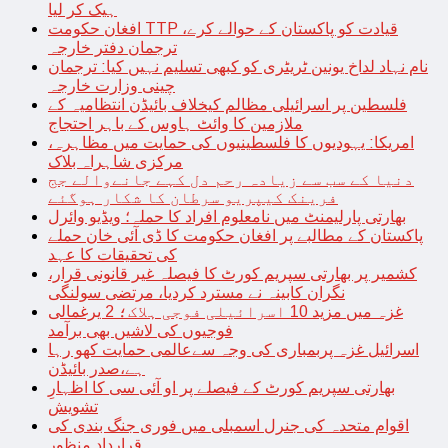
ہیک کر لیا
افغان حکومت TTP قیادت کو پاکستان کے حوالے کرے،
ترجمان دفتر خارجہ
نام نہاد لداخ یونین ٹریٹری کو کبھی تسلیم نہیں کیا: ترجمان
چینی وزارت خارجہ
فلسطین پر اسرائیلی مظالم کیخلاف بائیڈن انتظامیہ کے
ملازمین کا وائٹ ہاوس کے باہر احتجاج
امریکا: یہودیوں کا فلسطینیوں کی حمایت میں مظاہرہ،
مرکزی شاہراہ بلاک
دنیا کے سب سے زیادہ رحم دل کہے جانےوالے جج
فرینک کیپریو سرطان کا شکار ہوگئے
بھارتی پارلیمنٹ میں نامعلوم افراد کا حملہ؛ ویڈیو وائرل
پاکستان کے مطالبے پر افغان حکومت کا ڈی آئی خان حملے
کی تحقیقات کا عہد
کشمیر پر بھارتی سپریم کورٹ کا فیصلہ غیر قانونی قرار،
نگران کابینہ نے مسترد کردیا، مرتضی سولنگی
غزہ میں مزید 10 اسرائیلی فوجی ہلاک؛ 2 یرغمالی
فوجیوں کی لاشیں بھی برآمد
اسرائیل غزہ پربمباری کی وجہ سےعالمی حمایت کھو رہا
ہے،صدر بائیڈن
بھارتی سپریم کورٹ کے فیصلے پر او آئی سی کا اظہارِ
تشویش
اقوام متحدہ کی جنرل اسمبلی میں فوری جنگ بندی کی
قرارداد منظور