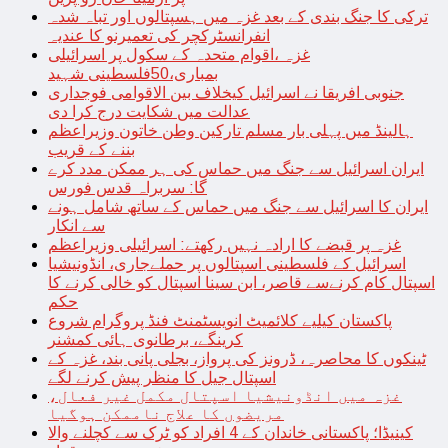
ترکی کا جنگ بندی کے بعد غزہ میں ہسپتالوں اور تباہ شدہ
انفرانسٹرکچر کی تعمیرنو کا عندیہ
غزہ ،اقوام متحدہ کے سکول پر اسرائیلی
بمباری،50فلسطینی شہید
جنوبی افریقا نے اسرائیل کیخلاف بین الاقوامی فوجداری
عدالت میں شکایت درج کرا دی
ہالینڈ میں پہلی بار مسلم تارکین وطن خاتون وزیراعظم
بننے کے قریب
ایران اسرائیل سے جنگ میں حماس کی ہر ممکن مدد کرے
گا: سربراہ قدس فورس
ایران کا اسرائیل سے جنگ میں حماس کے ساتھ شامل ہونے
سے انکار
غزہ پر قبضے کا ارادہ نہیں رکھتے: اسرائیلی وزیراعظم
اسرائیل کے فلسطینی اسپتالوں پر حملےجاری، انڈونیشیا
اسپتال کام کرنےسے قاصر، ابن سینا اسپتال کو خالی کرنے کا
حکم
پاکستان کیلیے کلائمیٹ انویسٹمنٹ فنڈ پروگرام شروع
کرینگے، برطانوی ہائی کمشنر
ٹینکوں کا محاصرہ، ڈرونز کی پرواز، بجلی پانی بند، غزہ کے
اسپتال جیل کا منظر پیش کرنے لگے
غزہ میں انڈونیشیا اسپتال مکمل غیر فعال،
مریضوں کا علاج ناممکن ہوگیا
کینیڈا؛ پاکستانی خاندان کے 4 افراد کو ٹرک سے کچلنے والا