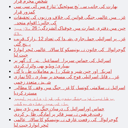
شخص مجرم قرار
بھارت کی جانب سے ’پچ سوئچنگ‘ تنازع میں آئی سی سی
کمزور قرار
غزہ میں عالمی جنگی قوانین کی خلاف ورزیوں کی تحقیقات
کی جائیں؛ اقوام متحدہ
چین میں دفتری عمارت میں خوفناک آتشزدگی؛ 26 ملازمین
ہلاک
غزہ پر اسرائیلی حملےجاری ،شہدا کی تعداد 12ہزارکےقریب
پہنچ گئی
گوجرانوالہ کی خاتون نے یونیسکو کا سالانہ عالمی ٹیچر ایوارڈ
جیت لیا
اسرائیل کی حماس سربراہ اسماعیل ہنیہ کے گھر پر
بمباری؛ ویڈیو بھی وائرل کردی
امریکہ اور چین شیر و شکر ، اہم معاملات طے پا گئے
غزہ ، قاتل اسرائیلی فوج کی مسجد پر بمباری ، 50 نمازی
شہید ، متعدد زخمی
اسرائیل نے سلامتی کونسل کا غزہ جنگ میں وقفے کا مطالبہ
مسترد کردیا
برطانیہ: غزہ جنگ بندی کی قرارداد پر لیبر
پارٹی میں بغاوت ہوگئی
حماس اوراسرائیل کے درمیان جنگ میں بڑی پیش
رفت،فریقین نے سیز فائر پر آمادگی ظاہر کردی
گوجرانوالہ کی رفعت عارف نے یونیسکو کا سالانہ عالمی
ٹیچر ایوارڈ جیت لیا