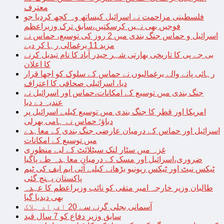
معترف
فلسطینی مزاحمت نے اسرائیل کیساتھ وہ کچھ کردیا جو
فوجیں بھی نہیں کرسکتیں،سابق ترک وزیراعظم
اسرائیل و حماس جنگ بندی میں 2 روز کی توسیع، حماس نے
مزید 11 یرغمالی رہا کر دیے
بی جے پی کا تاریخی بھارتی شہر حیدر آباد کا نام تبدیل کرنے
کا اعلان
رہائی پانے والے یرغمالیوں نے حماس کے سلوک کو اچھا قرار
دیا، اسرائیلی صحافی کا اعتراف
جنگ بندی میں توسیع کے امکانات،حماس اور اسرائیل نے
عندیہ دے دیا
امریکا اور قطر کا جنگ بندی میں توسیع کیلیے اسرائیل پر
دباؤ؛ حماس نے ہامی بھرلی
اسرائیل اور حماس کے درمیان عارضی جنگ بندی کے معاہدے
میں توسیع کے امکانات
غزہ میں سٹار لنک سیٹلائٹ کے لیے منظوری
ضروری،اسرائیل اور مسک کے درمیان معاہدہ طے پاگیا
ٹیکس نیٹ اور ٹیکس ریونیو بڑھانے کیلیے آئی ایم ایف کی ٹیم
پاکستان پہنچ گئی
طالبان وزیر خارجہ امیر متقی کو نائب وزیراعظم کا عہدہ
بھی دیدیا گیا
آسمانی بجلی گرنے سے 20 افراد ہلاک
سابق وزیر دفاع کو 7 سال قید