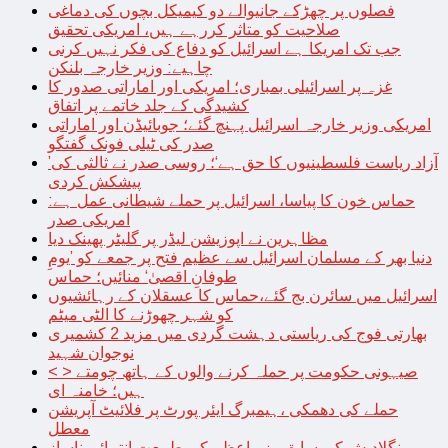
فصلوں پر چھڑکے جانیوالے دو کیمیکل بچوں کی دماغی
صلاحیت کو متاثر کررہے ہیں، امریکی تحقیق
جب تک امریکا ہے اسرائیل کو دفاع کی فکر نہیں کرنی
چاہیے: وزیر خارجہ بلنکن
غزہ پر اسرائیلی بمباری؛ امریکی اور اماراتی صدور کا
کشیدگی کے جلد خاتمے پر اتفاق
امریکی وزیر خارجہ اسرائیل پہنچ گئے؛ جوبائیڈن اور اماراتی
صدر کی ٹیلی فونک گفتگو
’آزاد ریاست فلسطینیوں کا حق ہے‘؛ روسی صدر نے ثالثی کی
پیشکش کردی
حماس خون کا پیاسا، اسرائیل پر حملے شیطانی عمل ہے:
امریکی صدر
مظاہرین نے اپوزیشن لیڈر پر گلیٹر پھینک دیا
دنیا بھر کے مسلمان اسرائیل سے عظیم فتح پر جمعے کو ’یومِ
طوفانِ اقصیٰ‘ منائیں؛ حماس
اسرائیل میں سائرن بج گئے،حماس کا عسقلان کے رہائشیوں
کو شہر چھوڑنے کا الٹی میٹم
بھارتی فوج کی ریاستی دہشت گردی میں مزید 2 کشمیری
نوجوان شہید
< > صیہونی حکومت پر حملہ کرنے والوں کے ہاتھ چومتے
ہیں؛ خامنہ ای
حملے کی دھمکی ،ہیمبرگ ایئر پورٹ پر فلائیٹ آپریشن
معطل
بنگلادیش کی سابق وزیراعظم کی طبیعت انتہائی ناساز