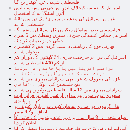
فلسطینی شہید ، غزہ کھنڈر بن گیا
اسرائیل کا حماس کیخلاف لیزر اور جی پی ایس سے لیس
‘آئرن اسٹنگ’ بم کا استعمال
غزہ پر اسرائیل کی وحشیانہ بمباری؛ ایک دن میں 400
فلسطینی شہید
فرانسیسی صدر ایمانوئل میکرون کل اسرائیل پہنچیں گے
اسرائیل حماس کشیدگی چین نے مشرق وسطیٰ میں 6 بحری
جنگی جہاز تعینات کر دیئے
بھارتی فوج کی ریاستی دہشت گردی میں 2 کشمیری
نوجوان شہید
اسرائیل کی غزہ پر جارحیت جاری، 24 گھنٹوں کے دوران کم
از کم 400 فلسطینی شہید
براعظم افریقا میں پایا جانے والا انوکھا
درخت، جسے کاٹنے پر ’لہو‘ رسنے لگتا ہے
غزہ کی معروف شاعرہ بھی اسرائیلی بمباری میں شہید
فتح فلسطین کی ہوگی ہے: ثنا خان
اسرائیلی بمباری میں 12 سالہ فلسطینی یوٹیوبر بھی شہید
سعودی عرب میں زیورات اور آرائشی اشیا پر قرآنی آیات
لکھنے پر پابندی
پناہ گزینوں اور امدادی سامان کیلیے غزہ بارڈر کھولنے پر
اتفاق ہوگیا؛ مصر
اقوام متحدہ نے 8 سال سے ایران پر عائد پابندیوں کے خاتمے کا
اعلان کر دیا
آئی ایم ایف کی کڑی شرط، حکومت نے بھی بڑا فیصلہ کر لیا