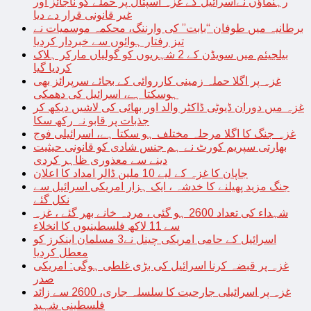
رہنماؤں نےاسرائیل کے غزہ اسپتال پر حملے کو ناجائز اور
غیر قانونی قرار دے دیا
برطانیہ میں طوفان “بابت” کی وارننگ، محکمہ موسمیات نے
تیز رفتار ہوائوں سے خبردار کردیا
بیلجیئم میں سویڈن کے 2 شہریوں کو گولیاں مارکر ہلاک
کردیا گیا
غزہ پر اگلا حملہ زمینی کارروائی کے بجائے سرپرائز بھی
ہوسکتا ہے، اسرائیل کی دھمکی
غزہ میں دوران ڈیوٹی ڈاکٹر والد اور بھائی کی لاشیں دیکھ کر
جذبات پر قابو نہ رکھ سکا
غزہ جنگ کا اگلا مرحلہ مختلف ہو سکتا ہے، اسرائیلی فوج
بھارتی سپریم کورٹ نے ہم جنس شادی کو قانونی حیثیت
دینے سے معذوری ظاہر کردی
جاپان کا غزہ کے لیے 10 ملین ڈالر امداد کا اعلان
جنگ مزید پھیلنے کا خدشہ ، ایک ہزار امریکی اسرائیل سے
نکل گئے
شہداء کی تعداد 2600 ہو گئی ، مردہ خانے بھر گئے ، غزہ
سے 11 لاکھ فلسطینیوں کا انخلاء
اسرائیل کے حامی امریکی چینل نے3 مسلمان اینکرز کو
معطل کردیا
غزہ پر قبضہ کرنا اسرائیل کی بڑی غلطی ہوگی: امریکی
صدر
غزہ پر اسرائیلی جارحیت کا سلسلہ جاری، 2600 سے زائد
فلسطینی شہید