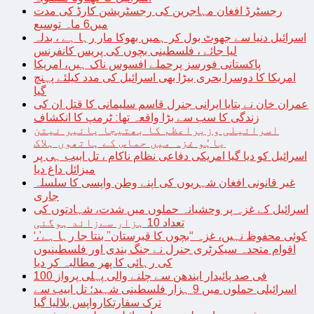
رجسٹرڈ افغان مہاجرین کی رجسٹریشن کارڈ کی مدت
میں6 ماہ توسیع
اسرائیل دنیا سے جھوٹ بول کر ہمیں بھوکا مار رہا ہے ، بدلہ
لیا جائے ، فلسطینی بچوں کی پریس کانفرنس
پاکستانی فورسز پرحملے افسوس ناک ہیں، امریکا
امریکا کا دوسرا بحری بیڑا بھی اسرائیل کی مدد کیلئے پہنچ
گیا
عمران خان نے بتایا ایرانی جنرل قاسم سلیمانی کا قتل ان کی
زندگی کا سب سے بڑا واقعہ تھا: ٹرمپ کا انکشاف
اسرائیلی وزیراعظم کا بھتیجا یائیر نیتن
یاہُو غزہ میں حماس کے ہاتھوں ہلاک
اسرائیل کو دیا گیا امریکی دفاعی نظام ناکام ، تل ابیب ہی پر
میزائل داغ دیا
غیر قانونی افغان شہریوں کی اپنے وطن واپسی کا سلسلہ
جاری
اسرائیل کے غزہ پر وحشیانہ حملوں میں شدت، شہادتوں کی
تعداد 10 ہزار سےزائد ہوگئی
‘کوئی محفوظ نہیں، غزہ “بچوں کا قبرستان” بنتا جا رہا ہے’،
اقوام متحدہ سیکرٹری جنرل نے جنگ بندی اور فلسطینیوں
کی رہائی کا پھر مطالبہ کر دیا
100 فی صد پائیدار ایندھن سے چلنے والی پہلی پرواز
اسرائیلی حملوں میں 9 ہزار فلسطینی شہید؛ تل ابیب سے
ترک سفارتکارواپس بلالیا گیا