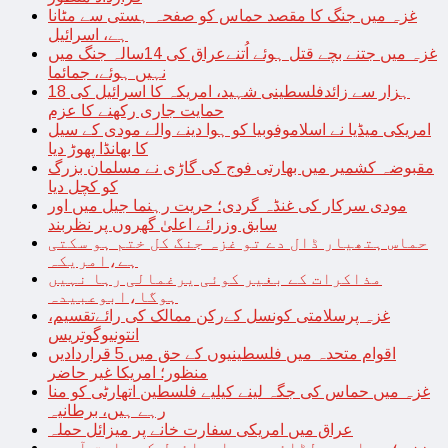
غزہ میں جنگ کا مقصد حماس کو صفحہ ہستی سے مٹانا
ہے، اسرائیل
غزہ میں جتنے بچے قتل ہوئے اُتنےعراق کی 14سالہ جنگ میں
نہیں ہوئے، جمائما
18 ہزار سے زائدفلسطینی شہید، امریکہ کا اسرائیل کی
حمایت جاری رکھنے کا عزم
امریکی میڈیا نے اسلاموفوبیا کو ہوا دینے والے مودی کے سیل
کا بھانڈا پھوڑ دیا
مقبوضہ کشمیر میں بھارتی فوج کی گاڑی نے مسلمان بزرگ
کو کچل دیا
مودی سرکار کی غنڈہ گردی؛ حریت رہنما جیل میں اور
سابق وزرائے اعلیٰ گھروں پر نظربند
حماس ہتھیار ڈال دے تو غزہ جنگ کل ختم ہو سکتی
ہے،امریکہ
مذاکرات کے بغیر کوئی یرغمالی رہا نہیں
ہوگا،ابوعبیدہ
غزہ پرسلامتی کونسل کےرکن ممالک کی رائےتقسیم،
انتونیوگوتریس
اقوام متحدہ میں فلسطینیوں کے حق میں 5 قراردادیں
منظور؛ امریکا غیر حاضر
غزہ میں حماس کی جگہ لینے کیلیے فلسطین اتھارٹی کو منا
رہے ہیں، برطانیہ
عراق میں امریکی سفارت خانے پر میزائل حملہ
غزہ؛ حماس سے لڑائی میں اسرائیل کے سابق آرمی