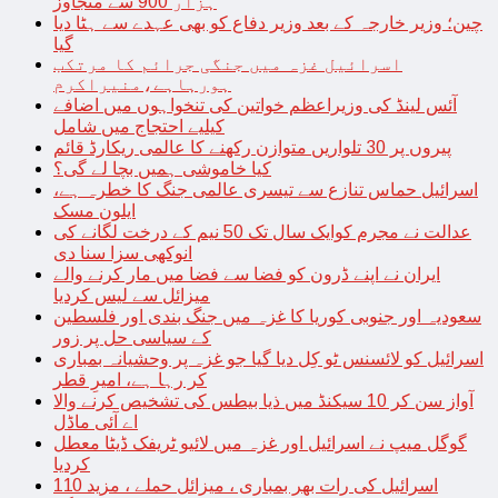
ہزار 900 سے متجاوز
چین؛ وزیر خارجہ کے بعد وزیر دفاع کو بھی عہدے سے ہٹا دیا
گیا
اسرائیل غزہ میں جنگی جرائم کا مرتکب
ہورہاہے،منیراکرم
آئس لینڈ کی وزیراعظم خواتین کی تنخواہوں میں اضافے
کیلیے احتجاج میں شامل
پیروں پر 30 تلواریں متوازن رکھنے کا عالمی ریکارڈ قائم
کیا خاموشی ہمیں بچا لے گی؟
اسرائیل حماس تنازع سے تیسری عالمی جنگ کا خطرہ ہے،
ایلون مسک
عدالت نے مجرم کوایک سال تک 50 نیم کے درخت لگانے کی
انوکھی سزا سنا دی
ایران نے اپنے ڈرون کو فضا سے فضا میں مار کرنے والے
میزائل سے لیس کردیا
سعودیہ اور جنوبی کوریا کا غزہ میں جنگ بندی اور فلسطین
کے سیاسی حل پر زور
اسرائیل کو لائسنس ٹو کِل دیا گیا جو غزہ پر وحشیانہ بمباری
کر رہا ہے، امیرِ قطر
آواز سن کر 10 سیکنڈ میں ذیا بیطس کی تشخیص کرنے والا
اے آئی ماڈل
گوگل میپ نے اسرائیل اور غزہ میں لائیو ٹریفک ڈیٹا معطل
کردیا
اسرائیل کی رات بھر بمباری ، میزائل حملے ، مزید 110