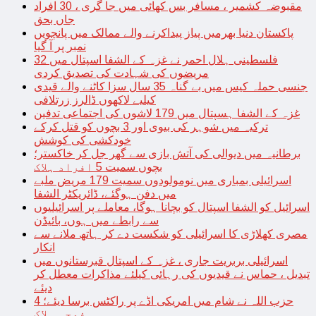
مقبوضہ کشمیر ، مسافر بس کھائی میں جا گری ، 30 افراد
جاں بحق
پاکستان دنیا بھرمیں پیاز پیداکرنے والے ممالک میں پانچویں
نمبر پر آ گیا
فلسطینی ہلال احمر نے غزہ کے الشفا اسپتال میں 32
مریضوں کی شہادت کی تصدیق کردی
جنسی حملہ کیس میں بے گناہ 35 سال سزا کاٹنے والے قیدی
کیلیے لاکھوں ڈالرز زرتلافی
غزہ کے الشفا ہسپتال میں 179 لاشوں کی اجتماعی تدفین
ترکیہ میں شوہر کی بیوی اور 3 بچوں کو قتل کرکے
خودکشی کی کوشش
برطانیہ میں دیوالی کی آتش بازی سے گھر جل کر خاکستر؛
بچوں سمیت 5 افراد ہلاک
اسرائیلی بمباری میں نومولودوں سمیت 179 مریض ملبے
میں دفن ہوگئے، ڈائریکٹر الشفا
اسرائیل کو الشفا اسپتال کو بچانا ہوگا، معاملے پر اسرائیلیوں
سے رابطے میں ہوں، بائیڈن
مصری کھلاڑی کا اسرائیلی کو شکست دے کر ہاتھ ملانے سے
انکار
اسرائیلی بربریت جاری ، غزہ کے اسپتال قبرستانوں میں
تبدیل ، حماس نے قیدیوں کی رہائی کیلئے مذاکرات معطل کر
دیئے
حزب اللہ نے شام میں امریکی اڈے پر راکٹس برسا دیئے؛ 4
فوجی ہلاک