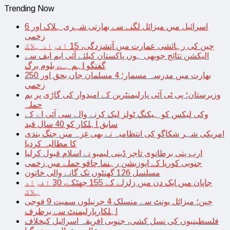
Trending Now
اسرائیل میں میزائل لگنے سے بھارتی شہری ہلاک اور 6
زخمی
چین کی رہائشی عمارت میں آتشزدگی، 15 افراد ہلاک
الیکشن نتائج جوبھی ہوں پاکستان کیلئے آئی ایم ایف سے
گفتگو اہم ہے، بلوم برگ
بھارت میں مدرسہ مسمار؛ 4 مسلمان جاں بحق اور 250
زخمی
وزیرستان؛ پی ٹی آئی پارلیمنٹرین کے امیدوار کی گاڑی پر بم
حملہ
وکی لیکس کو ہیکنگ ٹولز لیک کرنے والے سی آئی اے کے
سابق اہلکار کو 40 سال قید
امریکی شہر شکاگو کی انتظامیہ نے بھی غزہ میں جنگ بندی
کا مطالبہ کردیا
ارب پتی برطانوی تاجر ڈینی لیمبو نے اسلام قبول کرلیا
جنوبی کوریا کے اپوزیشن رہنما چاقو حملے میں زخمی
مسلسل 126 گھنٹوں تک گانے والی خاتون
جاپان میں ایک دن میں زلزلے کے 155 جھٹکے، 30 افراد
ہلاک
چین؛ میزائل یونٹ سے منسلک 4 جرنیلوں سمیت 9 فوجی
اہلکارپارلیمنٹ سے برطرف
فلسطینیوں کی نسل کشی، جنوبی افریقہ اسرائیل کیخلاف