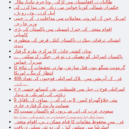
طالبان نے افغانستان میں لڑکی ہونا جرم بنادیا، ملالہ
حکمراں شمالی کوریا خواتین سے زیادہ بچے پیدا کرنے کی
اپیل کرتے ہوئے رو پڑے
امریکہ چین کے اندرونی معاملات میں مداخلت نہ کرے: چینی
وزیر خا رجہ
اقوام متحدہ کی جنرل اسمبلی میں پاکستان کی بڑی
کامیابی
ایشیائی ترقیاتی بینک نے پاکستان کیلئے قرض کی منظوری
دیدی
یونان کشتی حادثے کا مرکزی ملزم گرفتار
پاکستان اسرائیل کو دھمکی دے تو غزہ جنگ رک سکتی ہے،
سربراہ حماس
گرپتونت سنگھ پنوں قتل سازش، بھارتی تحقیقات کے نتائج کا
انتظار کرینگے، امریکا
غزہ کے آپریشن میں ہلاک اسرائیلی فوجیوں کی تعداد 406
ہوگئی
< > اسرائیلی فوج نے جیل میں فلسطینی بچے کیساتھ جنسی
زیادتی کی، امریکی عہدیدار
9 مئی جلاؤگھیراؤ کیس: 8 پی ٹی آئی رہنماؤں کے ناقابل
ضمانت وارنٹ گرفتاری جاری
سعودی عرب کی اپنے شہریوں کو پاکستان سمیت 25
ممالک جانے سے اجتناب برتنے کی ہدایت
غزہ میں محفوظ مقامات کا قیام ممکن نہیں، اقوام متحدہ
آسٹریلیا میں مینٹس کیڑے کی دو نئی نسلیں دریافت