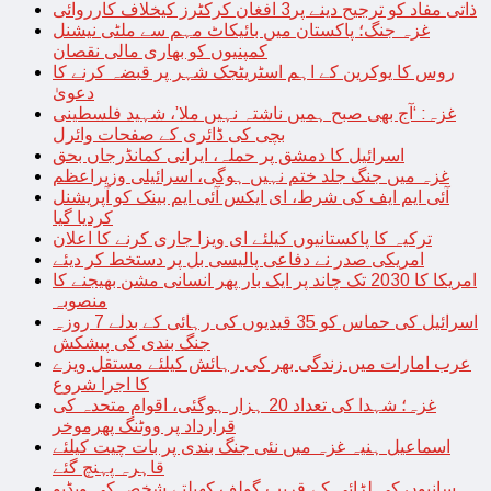
ذاتی مفاد کو ترجیح دینے پر3 افغان کرکٹرز کیخلاف کارروائی
غزہ جنگ؛ پاکستان میں بائیکاٹ مہم سے ملٹی نیشنل
کمپنیوں کو بھاری مالی نقصان
روس کا یوکرین کے اہم اسٹریٹجک شہر پر قبضہ کرنے کا
دعویٰ
غزہ: ‘آج بھی صبح ہمیں ناشتہ نہیں ملا’، شہید فلسطینی
بچی کی ڈائری کے صفحات وائرل
اسرائیل کا دمشق پر حملہ، ایرانی کمانڈرجاں بحق
غزہ میں جنگ جلد ختم نہیں ہوگی، اسرائیلی وزیراعظم
آئی ایم ایف کی شرط، ای ایکس آئی ایم بینک کو آپریشنل
کردیا گیا
ترکیہ کا پاکستانیوں کیلئے ای ویزا جاری کرنے کا اعلان
امریکی صدر نے دفاعی پالیسی بل پر دستخط کر دیئے
امریکا کا 2030 تک چاند پر ایک بار پھر انسانی مشن بھیجنے کا
منصوبہ
اسرائیل کی حماس کو 35 قیدیوں کی رہائی کے بدلے 7 روزہ
جنگ بندی کی پیشکش
عرب امارات میں زندگی بھر کی رہائش کیلئے مستقل ویزے
کا اجرا شروع
غزہ؛ شہدا کی تعداد 20 ہزار ہوگئی، اقوام متحدہ کی
قرارداد پر ووٹنگ پھرموخر
اسماعیل ہنیہ غزہ میں نئی جنگ بندی پر بات چیت کیلئے
قاہرہ پہنچ گئے
سانپوں کی لڑائی کے قریب گولف کھیلتے شخص کی ویڈیو