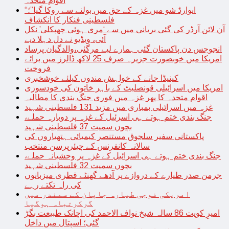
اقوام متحدہ
“ایوارڈ شو میں غزہ کے حق میں بولنے سے روکا گیا”؛
فلسطینی فنکار کا انکشاف
آن لائن آرڈر کی گئی بریانی میں سے ‘مری ہوئی چھپکلی’ نکل
آئی، ویڈیو نے دل دہلا دیے
انجوجس دن پاکستان گئی ہمارے لیے مرگئی،والدگیان پرساد
امریکا میں خوبصورت جزیرہ صرف 25 لاکھ ڈالرز میں برائے
فروخت
کینیڈا جانے کے خواہش مندوں کیلئے خوشخبری
امریکا میں اسرائیلی قونصلیٹ کے باہر خاتون کی خودسوزی
اقوام متحدہ کا پھر غزہ میں فوری جنگ بندی کا مطالبہ
غزہ میں اسرائیلی بمباری میں مزید 131 فلسطینی شہید
جنگ بندی ختم ہوتے ہی اسرئیل کے غزہ پر دوبارہ حملے،
بچوں سمیت 37 فلسطینی شہید
پاکستانی سفیر سلجوق مستنصر کیمیائی ہتھیاروں کی
سالانہ کانفرنس کے چیئرپرسن منتخب
جنگ بندی ختم ہوتے ہی اسرائیل کے غزہ پر وحشیانہ حملے،
بچوں سمیت 32 فلسطینی شہید
جرمن صدر طیارے کے دروازے پر آدھے گھنٹے قطری میزبانوں
کی راہ تکتے رہے
امریکی فوجی طیارہ جاپان کے سمندر میں
گرکرتباہ ہوگیا
امیرِ کویت 86 سالہ شیخ نواف الاحمد کی اچانک طبیعت بگڑ
گئی؛ اسپتال میں داخل