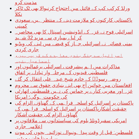
مذمت کرو
ورلڈ کرکپ کپ کے فائنل میں احتجاج کرنیوالا بھی ٹک ٹاکر
نکلا
پاکستانی کارکنوں کو ملازمت دینے کے منتظر ہیں، سعودی
کمپنی
اسرائیلی فوج نے غزہ کے انڈونیشین اسپتال کا بھی محاصرہ
کر لیا ، بمباری سے مزید 32 شہید
یمنی فضائیہ نے اسرائیلی جہاز کو قبضے میں لینے کی ویڈیو
جاری کردی
اسرائیل سے جنگ بندی معاہدے کے قریب ہیں،
اسماعیل ہنیہ
مذاکرات میں اہم پیشرفت ، اسرائیلی یرغمالیوں اور
فلسطینی قیدیوں کے مرحلہ وار تبادلے پر اتفاق
روضہ رسولؐ کے خادم شیخ عبدہ علی انتقال کر گئے
افغانستان میں خواتین آج بھی اپنے بنیادی حقوق سے محروم
غزہ اور مغربی کنارے پر حماس کی نہیں فلسطینی اتھارٹی
کی حکومت ہوگی؛ امریکا
پاکستان پر اسرائیل کو اسلحہ فراہمی کے گھناؤنے الزام کی
حقیقت آشکارپاکستان پر اسرائیل کو اسلحہ فراہمی کے
گھناؤنے الزام کی حقیقت آشکار
امریکی سفیرڈونلڈ بلوم کی سیاستدانوں سے ملاقاتوں پر
اعلامیہ جاری
فلسطین: قبل از وقت پیدا ہونیوالے نوزائیدہ بچوں کی موت
پر ارمینا خان رو پڑیں