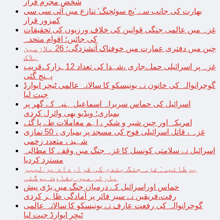
شخص مجرم قرار
بھارت کی جانب سے ’پچ سوئچنگ‘ تنازع میں آئی سی سی
کمزور قرار
غزہ میں عالمی جنگی قوانین کی خلاف ورزیوں کی تحقیقات
کی جائیں؛ اقوام متحدہ
چین میں دفتری عمارت میں خوفناک آتشزدگی؛ 26 ملازمین
ہلاک
غزہ پر اسرائیلی حملےجاری ،شہدا کی تعداد 12ہزارکےقریب
پہنچ گئی
گوجرانوالہ کی خاتون نے یونیسکو کا سالانہ عالمی ٹیچر ایوارڈ
جیت لیا
اسرائیل کی حماس سربراہ اسماعیل ہنیہ کے گھر پر
بمباری؛ ویڈیو بھی وائرل کردی
امریکہ اور چین شیر و شکر ، اہم معاملات طے پا گئے
غزہ ، قاتل اسرائیلی فوج کی مسجد پر بمباری ، 50 نمازی
شہید ، متعدد زخمی
اسرائیل نے سلامتی کونسل کا غزہ جنگ میں وقفے کا مطالبہ
مسترد کردیا
برطانیہ: غزہ جنگ بندی کی قرارداد پر لیبر
پارٹی میں بغاوت ہوگئی
حماس اوراسرائیل کے درمیان جنگ میں بڑی پیش
رفت،فریقین نے سیز فائر پر آمادگی ظاہر کردی
گوجرانوالہ کی رفعت عارف نے یونیسکو کا سالانہ عالمی
ٹیچر ایوارڈ جیت لیا