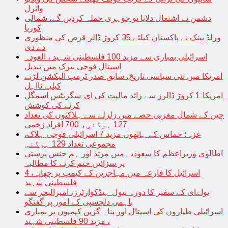
وائرل
دشمن نے اشتعال دلایا تو جوہری حملہ کردیں گے، شمالی
کوریا
ورلڈ بینک نے پاکستان کیلئے 35 کروڑ ڈالر قرض کی منظوری
دے دی
اسرائیلی بمباری سے مزید 100 فلسطینی شہید ، العودہ
اسپتال فوجی بیرک میں تبدیل
امریکا میں نئی سیاسی تاریخ، سابق صدر ٹرمپ الیکشن لڑنے
کیلیے نااہل
امریکا:1 کروڑ ڈالرز سے زائد مالیت کی ای-سگریٹس اسمگل
کرنے کی کوشش
چین کے شمال مغربی حصے میں زلزلے سے ہلاکتوں کی تعداد
127 ہوگئی، 700 افراد زخمی
غزہ؛ حماس کے ہاتھوں مزید 7 اسرائیلی فوجی ہلاک،
مجموعی تعداد 129 ہوگئی
اطالوی وزیراعظم کا سعودیہ میں مرتد اور ہم جنس پرستی
پر سزائیں ختم کرنے کا مطالبہ
اسرائیل کا فارعہ میں مہاجرین کے کیمپ پر چھاپہ، 4
فلسطینی شہید
یواےای کے سفیر کا دورہ نیول ہیڈکوارٹرز، امیرالبحر سے
باہمی دلچسپی کے امور پر گفتگو
اسرائیلی طیاروں کی اسپتال اور پناہ گزین کیمپوں پر بمباری
، مزید 90 فلسطینی شہید