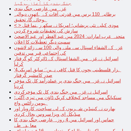
جنگ بندی کا آغاز ہوگیا
غزہ میں عارضی جنگ بندی
برطانیہ 110 برس میں قدرتی آفات کے ہاتھوں دیوالیہ
ہوجائے گا، تحقیق
< > مودی کیلیے نئی پریشانی؛ امریکا نے سکھ رہنما قتل
سازش کی تحقیقات شروع کردیں
متحدہ عرب امارات: 2024 میں عید الفطر اور عید الاضحیٰ
سمیت دیگر تعطیلات کا اعلان
غزہ کے الشفاء اسپتال سے ملنے والی 100 سے زائد لاشوں
کی اجتماعی قبر میں تدفین
اسرائیل نے غزہ میں الشفا اسپتال کے ڈائرکٹر کو گرفتار
کرلیا
‘4ہزار فلسطینی بچوں کا قتل کافی نہیں’: سابق امریکی
صدر کامشیر گرفتار
اسرائیل نے غزہ میں جنگ بندی پر عملدرآمد کل تک مؤخر
کردیا
اسرائیل نے غزہ میں جنگ بندی کل تک مؤخرکردی
سنکیانگ میں مساجد کیخلاف کریک ڈاؤن میں تیزی آگئی؛
ہیومن رائٹس واچ
بھارت نے کینیڈین شہریوں کے لیے سیاحت، کاروبار اور
میڈیکل ای ویزا سروس بحال کردی
حماس اور اسرائیل میں 4 روزہ عارضی جنگ بندی کا
معاہدہ طے
امریکہ میں پاکستانی طلباء کی تعداد میں 16 فیصد اضافہ