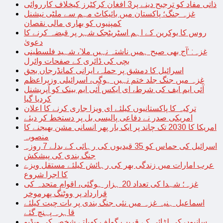
ذاتی مفاد کو ترجیح دینے پر3 افغان کرکٹرز کیخلاف کارروائی
غزہ جنگ؛ پاکستان میں بائیکاٹ مہم سے ملٹی نیشنل
کمپنیوں کو بھاری مالی نقصان
روس کا یوکرین کے اہم اسٹریٹجک شہر پر قبضہ کرنے کا
دعویٰ
غزہ: ‘آج بھی صبح ہمیں ناشتہ نہیں ملا’، شہید فلسطینی
بچی کی ڈائری کے صفحات وائرل
اسرائیل کا دمشق پر حملہ، ایرانی کمانڈرجاں بحق
غزہ میں جنگ جلد ختم نہیں ہوگی، اسرائیلی وزیراعظم
آئی ایم ایف کی شرط، ای ایکس آئی ایم بینک کو آپریشنل
کردیا گیا
ترکیہ کا پاکستانیوں کیلئے ای ویزا جاری کرنے کا اعلان
امریکی صدر نے دفاعی پالیسی بل پر دستخط کر دیئے
امریکا کا 2030 تک چاند پر ایک بار پھر انسانی مشن بھیجنے کا
منصوبہ
اسرائیل کی حماس کو 35 قیدیوں کی رہائی کے بدلے 7 روزہ
جنگ بندی کی پیشکش
عرب امارات میں زندگی بھر کی رہائش کیلئے مستقل ویزے
کا اجرا شروع
غزہ؛ شہدا کی تعداد 20 ہزار ہوگئی، اقوام متحدہ کی
قرارداد پر ووٹنگ پھرموخر
اسماعیل ہنیہ غزہ میں نئی جنگ بندی پر بات چیت کیلئے
قاہرہ پہنچ گئے
سانپوں کی لڑائی کے قریب گولف کھیلتے شخص کی ویڈیو