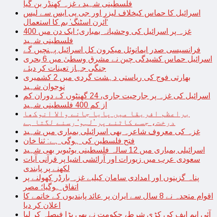
فلسطینی شہید ، غزہ کھنڈر بن گیا
اسرائیل کا حماس کیخلاف لیزر اور جی پی ایس سے لیس
‘آئرن اسٹنگ’ بم کا استعمال
غزہ پر اسرائیل کی وحشیانہ بمباری؛ ایک دن میں 400
فلسطینی شہید
فرانسیسی صدر ایمانوئل میکرون کل اسرائیل پہنچیں گے
اسرائیل حماس کشیدگی چین نے مشرق وسطیٰ میں 6 بحری
جنگی جہاز تعینات کر دیئے
بھارتی فوج کی ریاستی دہشت گردی میں 2 کشمیری
نوجوان شہید
اسرائیل کی غزہ پر جارحیت جاری، 24 گھنٹوں کے دوران کم
از کم 400 فلسطینی شہید
براعظم افریقا میں پایا جانے والا انوکھا
درخت، جسے کاٹنے پر ’لہو‘ رسنے لگتا ہے
غزہ کی معروف شاعرہ بھی اسرائیلی بمباری میں شہید
فتح فلسطین کی ہوگی ہے: ثنا خان
اسرائیلی بمباری میں 12 سالہ فلسطینی یوٹیوبر بھی شہید
سعودی عرب میں زیورات اور آرائشی اشیا پر قرآنی آیات
لکھنے پر پابندی
پناہ گزینوں اور امدادی سامان کیلیے غزہ بارڈر کھولنے پر
اتفاق ہوگیا؛ مصر
اقوام متحدہ نے 8 سال سے ایران پر عائد پابندیوں کے خاتمے کا
اعلان کر دیا
آئی ایم ایف کی کڑی شرط، حکومت نے بھی بڑا فیصلہ کر لیا