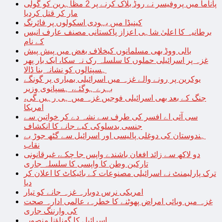
پاناما میں پروفیسر نے روڈ بلاک کرنے پر 2 مظاہرین کو گولی
مار کر قتل کردیا
کینیڈا میں یہودی اسکولوں پر فائرنگ
برطانیہ کا اعلیٰ شاہی اعزاز پاکستانی مصنف عارف انیس
کے نام
بالی ووڈ بھی مسلمانوں کیخلاف بغض میں پیش پیش
غزہ پر اسرائیلی حملوں کا سلسلہ رک نہ سکا، ایک بار پھر
ہسپتالوں کو نشانہ بنا ڈالا
یوکرین پر رونے والے غزہ میں اسرائیلی بمباری پر گونگے
بہرے ہوگئے، ہسپانوی وزیر
جنگ کے بعد بھی اسرائیلی فوجیں غزہ میں ہی رہیں گی،
امریکا
سی آئی اے افسر کی طرف سے نشہ دے کر خواتین سے
جنسی بدسلوکی کیے جانے کا انکشاف
ہندوستان کی دوغلی پالیسی اور اسرائیل سے گٹھ جوڑ بے
نقاب
دو لاکھ سے زائد افغان باشندے واپس جا چکے، غیرقانونی
تارکین وطن کا واپسی کا سلسلہ جاری
ترک پارلیمنٹ نے اسرائیلی مصنوعات کے بائیکاٹ کا اعلان کر
دیا
امریکی نرس دوبارہ غزہ جانے کو تیار
غزہ میں وبائی امراض پھوٹنے کا خطرہ، عالمی ادارہ صحت
کی وارننگ جاری
اسرائیل کا گھناؤنا منصوبہ