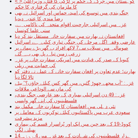
< > کوہستان میں جرگے کے حکم پر لڑکی کا قتل، وزیراعلیٰ
کا ملزمان کی گرفتاری کا حکم
جنگ بندی میں توسیع کی امید، حماس اور اسرائیل نے بھی
رضا مندی کا عندیہ دیدیا
غزہ میں اسرائیلی جارحیت اقوام متحدہ کی ناکامی ہے,
سنی علما کونسل
افغانستان نے بھارت میں سفارت خانہ مستقل بند کر دیا
عارضی وقفہ اگلے مرحلے کی جنگی تیاری کیلیے ہے، اسرائیل
صومالیہ میں سیلاب سے7 لاکھ افراد بے گھر،بڑے پیمانے پر
زرعی زمین تباہ، پل بھی بہہ گئے
کیوبا کے صدر کی قیادت میں امریکی سفارت خانے پر غزہ
کی حمایت میں ریلی
بھارت؛ عدم تعاون پر افغان سفارت خانے کے عملے نے دفتر کو
تالا لگا دیا
غزہ: “آپ مجھے چھوڑ گئیں، میں گھر کس کیلئے جاؤں؟” بیٹے
کی ماں سے الوداعی ملاقات
غزہ: 49 دن اسرائیلی بمباری کے بعد عارضی جنگ بندی،
فلسطینیوں کی اپنے گھر واپسی
نئی دہلی میں افغانستان کا سفارت خانہ مکمل بند
سعودی عرب میں پاکستانیوں کیلئے نوکریوں کے معاملے پر
مزید پیشرفت
کووڈ-19 کے بعد چین میں ایک اور پُراسرار قسم کی بیماری
پھیلنے لگی
14 ہزار فلسطینیوں کی شہادت کے بعد غزہ میں 4 روزہ