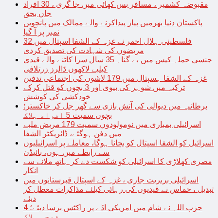
مقبوضہ کشمیر ، مسافر بس کھائی میں جا گری ، 30 افراد
جاں بحق
پاکستان دنیا بھرمیں پیاز پیداکرنے والے ممالک میں پانچویں
نمبر پر آ گیا
فلسطینی ہلال احمر نے غزہ کے الشفا اسپتال میں 32
مریضوں کی شہادت کی تصدیق کردی
جنسی حملہ کیس میں بے گناہ 35 سال سزا کاٹنے والے قیدی
کیلیے لاکھوں ڈالرز زرتلافی
غزہ کے الشفا ہسپتال میں 179 لاشوں کی اجتماعی تدفین
ترکیہ میں شوہر کی بیوی اور 3 بچوں کو قتل کرکے
خودکشی کی کوشش
برطانیہ میں دیوالی کی آتش بازی سے گھر جل کر خاکستر؛
بچوں سمیت 5 افراد ہلاک
اسرائیلی بمباری میں نومولودوں سمیت 179 مریض ملبے
میں دفن ہوگئے، ڈائریکٹر الشفا
اسرائیل کو الشفا اسپتال کو بچانا ہوگا، معاملے پر اسرائیلیوں
سے رابطے میں ہوں، بائیڈن
مصری کھلاڑی کا اسرائیلی کو شکست دے کر ہاتھ ملانے سے
انکار
اسرائیلی بربریت جاری ، غزہ کے اسپتال قبرستانوں میں
تبدیل ، حماس نے قیدیوں کی رہائی کیلئے مذاکرات معطل کر
دیئے
حزب اللہ نے شام میں امریکی اڈے پر راکٹس برسا دیئے؛ 4
فوجی ہلاک