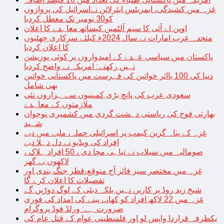
غزہ میں کشیدگی، ایمریٹس ایئرلائن نےاسرائیل کی پروازوں
کو30 نومبر تک معطل کردیا
اوپن اے آئی کا سیم آلٹمین کیساتھ معاہدے کا اعلان
متحدہ عرب امارات نے سال 2024ء کیلئے سرکاری چھٹیوں
کا اعلان کردیا
پاکستان میں سیاسی عہدے کے امیدواروں پر کوئی پوزیشن
نہیں رکھتے: امریکہ نے واضح کردیا
دنیا کی 100 بااثر خواتین کی فہرست میں پاکستانی خواتین
بھی شامل
سعودی عرب کی پانچ بڑی کمپنیوں سے ہزاروں نئی
ملازمتوں کے معاہدے
بھارتی فوج کی ریاستی دہشت گردی میں کشمیری نوجوان
شہید
غزہ کے پناہ گزین کیمپ پر اسرائیلی حملہ، ملبے میں دبے
افراد کی ویڈیو نے دل دہلا دیے
صومالیہ میں سیلاب نے تباہی مچا دی ، 50 افراد ہلاک ،
لاکھوں بے گھر
غزہ میں مختصر سیز فائر آج متوقع،قطر جنگ بندی اور
تفصیلات کا اعلان کرے گا
شیخ زید روڈ پر کاریں نہیں بلکہ دبئی کے لوگ دوڑیں گے
غزہ میں 22 لاکھ افراد کو کھانے پینے کی امداد کی فوری
ضرورت ہے: ورلڈ فوڈ پروگرام
یکطرفہ قراردا واپس لو اور فلسطینی عوام کے قتل عام کی