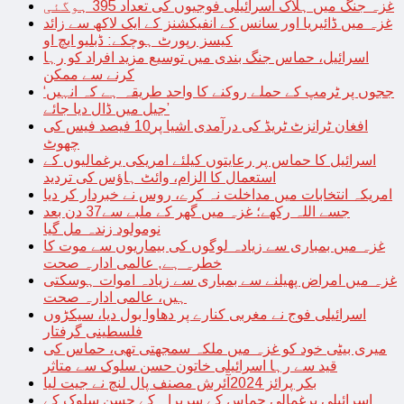
غزہ جنگ میں ہلاک اسرائیلی فوجیوں کی تعداد 395 ہوگئی
غزہ میں ڈائیریا اور سانس کے انفیکشنز کے ایک لاکھ سے زائد
کیسز رپورٹ ہوچکے: ڈبلیو ایچ او
اسرائیل، حماس جنگ بندی میں توسیع مزید افراد کو رہا
کرنے سے ممکن
‘ججوں پر ٹرمپ کے حملے روکنے کا واحد طریقہ ہے کہ انہیں
جیل میں ڈال دیا جائے’
افغان ٹرانزٹ ٹریڈ کی درآمدی اشیا پر10 فیصد فیس کی
چھوٹ
اسرائیل کا حماس پر رعایتوں کیلئے امریکی یرغمالیوں کے
استعمال کا الزام، وائٹ ہاؤس کی تردید
امریکہ انتخابات میں مداخلت نہ کرے، روس نے خبردار کر دیا
جسے اللہ رکھے؛ غزہ میں گھر کے ملبے سے37 دن بعد
نومولود زندہ مل گیا
غزہ میں بمباری سے زیادہ لوگوں کی بیماریوں سے موت کا
خطرہ ہے, عالمی ادارہ صحت
غزہ میں امراض پھیلنے سے بمباری سے زیادہ اموات ہوسکتی
ہیں، عالمی ادارہ صحت
اسرائیلی فوج نے مغربی کنارے پر دھاوا بول دیا، سیکڑوں
فلسطینی گرفتار
میری بیٹی خود کو غزہ میں ملکہ سمجھتی تھی، حماس کی
قید سے رہا اسرائیلی خاتون حسن سلوک سے متاثر
بکر پرائز 2024آئرش مصنف پال لنچ نے جیت لیا
اسرائیلی یرغمالی حماس کے سربراہ کے حسن سلوک کے