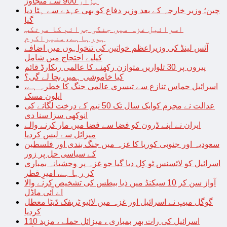
ہزار 900 سے متجاوز
چین؛ وزیر خارجہ کے بعد وزیر دفاع کو بھی عہدے سے ہٹا دیا
گیا
اسرائیل غزہ میں جنگی جرائم کا مرتکب
ہورہاہے،منیراکرم
آئس لینڈ کی وزیراعظم خواتین کی تنخواہوں میں اضافے
کیلیے احتجاج میں شامل
پیروں پر 30 تلواریں متوازن رکھنے کا عالمی ریکارڈ قائم
کیا خاموشی ہمیں بچا لے گی؟
اسرائیل حماس تنازع سے تیسری عالمی جنگ کا خطرہ ہے،
ایلون مسک
عدالت نے مجرم کوایک سال تک 50 نیم کے درخت لگانے کی
انوکھی سزا سنا دی
ایران نے اپنے ڈرون کو فضا سے فضا میں مار کرنے والے
میزائل سے لیس کردیا
سعودیہ اور جنوبی کوریا کا غزہ میں جنگ بندی اور فلسطین
کے سیاسی حل پر زور
اسرائیل کو لائسنس ٹو کِل دیا گیا جو غزہ پر وحشیانہ بمباری
کر رہا ہے، امیرِ قطر
آواز سن کر 10 سیکنڈ میں ذیا بیطس کی تشخیص کرنے والا
اے آئی ماڈل
گوگل میپ نے اسرائیل اور غزہ میں لائیو ٹریفک ڈیٹا معطل
کردیا
اسرائیل کی رات بھر بمباری ، میزائل حملے ، مزید 110