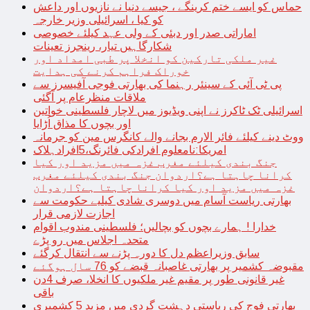
حماس کو ایسے ختم کرینگے ، جیسے دنیا نے نازیوں اور داعش
کو کیا ، اسرائیلی وزیر خارجہ
اماراتی صدر اور دبئی کے ولی عہد کیلئے خصوصی
شکارگاہیں تیار، رینجرز تعینات
غیر ملکی تارکین کو انخلا پر طبی امداد اور
خوراک فراہم کرنے کی ہدایت
پی ٹی آئی کے سینئر رہنما کی بھارتی فوجی آفیسرز سے
ملاقات منظرعام پر آگئی
اسرائیلی ٹک ٹاکرز نے اپنی ویڈیوز میں لاچار فلسطینی خواتین
اور بچوں کا مذاق اُڑایا
ووٹ دینے کیلئے فائر الارم بجانے والے کانگرس مین کو جرمانہ
امریکا:نامعلوم افرادکی فائرنگ،5افرادہلاک
جنگ بندی کیلئے مغرب غزہ میں مزید اور کیا
کرانا چاہتا ہے؟اردوان جنگ بندی کیلئے مغرب
غزہ میں مزید اور کیا کرانا چاہتا ہے؟اردوان
بھارتی ریاست آسام میں دوسری شادی کیلیے حکومت سے
اجازت لازمی قرار
خدارا ! ہمارے بچوں کو بچالیں؛ فلسطینی مندوب اقوام
متحدہ اجلاس میں رو پڑے
سابق وزیراعظم دل کا دورہ پڑنے سے انتقال کرگئے
مقبوضہ کشمیر پر بھارتی غاصبانہ قبضے کو 76 سال ہوگئے
غیر قانونی طور پر مقیم غیر ملکیوں کا انخلا، صرف 4دن
باقی
بھارتی فوج کی ریاستی دہشت گردی میں مزید 5 کشمیری