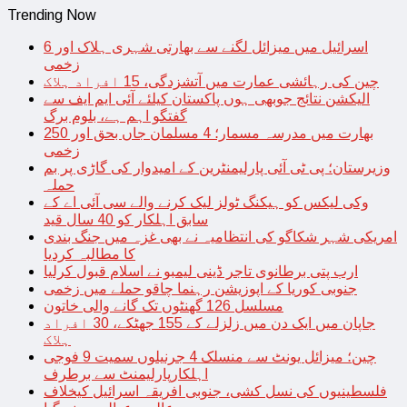
Trending Now
اسرائیل میں میزائل لگنے سے بھارتی شہری ہلاک اور 6
زخمی
چین کی رہائشی عمارت میں آتشزدگی، 15 افراد ہلاک
الیکشن نتائج جوبھی ہوں پاکستان کیلئے آئی ایم ایف سے
گفتگو اہم ہے، بلوم برگ
بھارت میں مدرسہ مسمار؛ 4 مسلمان جاں بحق اور 250
زخمی
وزیرستان؛ پی ٹی آئی پارلیمنٹرین کے امیدوار کی گاڑی پر بم
حملہ
وکی لیکس کو ہیکنگ ٹولز لیک کرنے والے سی آئی اے کے
سابق اہلکار کو 40 سال قید
امریکی شہر شکاگو کی انتظامیہ نے بھی غزہ میں جنگ بندی
کا مطالبہ کردیا
ارب پتی برطانوی تاجر ڈینی لیمبو نے اسلام قبول کرلیا
جنوبی کوریا کے اپوزیشن رہنما چاقو حملے میں زخمی
مسلسل 126 گھنٹوں تک گانے والی خاتون
جاپان میں ایک دن میں زلزلے کے 155 جھٹکے، 30 افراد
ہلاک
چین؛ میزائل یونٹ سے منسلک 4 جرنیلوں سمیت 9 فوجی
اہلکارپارلیمنٹ سے برطرف
فلسطینیوں کی نسل کشی، جنوبی افریقہ اسرائیل کیخلاف