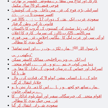
کارگل اور لداخ میں مظاہرے،مقبوضہ کشمیر پر بھارتی
فوجی قبضےکو 76 سال مکمل
اسرائیلی برّی فوج کی غزہ میں داخل ہونے کی کوشش؛
افسر سمیت 5 فوجی ہلاک
سعودی عرب ، ایک ہفتے کے دوران 17 ہزار ، 305 غیر
قانونی تارکین وطن گرفتار
اماراتی رئیل سٹیٹ کی کمپنیوں کے گروپ کا پاکستان
میں20سے 25ارب ڈالرز کی سرمایہ کاری کا اعلان
او آئی سی اور عرب لیگ کا ہنگامی اجلاس، غزہ میں فوری
جنگ بندی کا مطالبہ
’’یا رسول اللہﷺ! ہمارے ٹکڑے ہوتے رہے اور امت تماشا
دیکھتی رہی‘‘
اب ایک ہی ویزےپر6خلیجی ممالک کاسفر ممکن
دنیا میں کوئی جہنم ہے تو وہ غزہ ہے ، اقوام متحدہ
اسرائیل اور حماس کے درمیان قیدیوں کے تبادلے کا معاہدہ
طے پا گیا
چاند کے پہلے انسانی مشن ’اپولو 8‘ کی قیادت کرنے والے
خلاباز انتقال کرگئے
ہمارے ساتھ جو کچھ ہو رہا ہے اس کا ذمہ دار نیتن یاہو
ہے، یرغمالی خاتون
اقوام متحدہ کی خیرسگالی سفیر اور آسٹریلوی اداکارہ کا
غزہ میں جنگ بندی کا مطالبہ
سعودی شہزادہ انتقال کر گیا