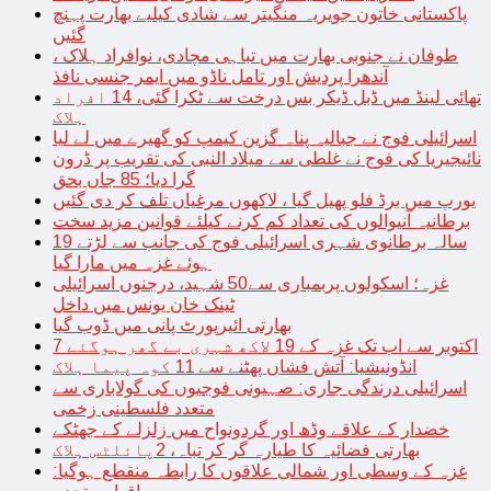
پاکستانی خاتون جویریہ منگیتر سے شادی کیلیے بھارت پہنچ
گئیں
طوفان نے جنوبی بھارت میں تباہی مچادی، نوافراد ہلاک ،
آندھرا پردیش اور تامل ناڈو میں ایمر جنسی نافذ
تھائی لینڈ میں ڈبل ڈیکر بس درخت سے ٹکرا گئی، 14 افراد
ہلاک
اسرائیلی فوج نے جبالیہ پناہ گزین کیمپ کو گھیرے میں لے لیا
نائیجیریا کی فوج نے غلطی سے میلاد النبی کی تقریب پر ڈرون
گرا دیا؛ 85 جاں بحق
یورپ میں برڈ فلو پھیل گیا ، لاکھوں مرغیاں تلف کر دی گئیں
برطانیہ آنیوالوں کی تعداد کم کرنے کیلئے قوانین مزید سخت
19 سالہ برطانوی شہری اسرائیلی فوج کی جانب سے لڑتے
ہوئے غزہ میں مارا گیا
غزہ؛ اسکولوں پربمباری سے50 شہید، درجنوں اسرائیلی
ٹینک خان یونس میں داخل
بھارتی ائیرپورٹ پانی میں ڈوب گیا
7 اکتوبر سے اب تک غزہ کے 19 لاکھ شہری بے گھر ہوگئے
انڈونیشیا: آتش فشاں پھٹنے سے 11 کوہ پیما ہلاک
اسرائیلی درندگی جاری: صہیونی فوجیوں کی گولاباری سے
متعدد فلسطینی زخمی
خضدار کے علاقے وڈھ اور گردونواح میں زلزلے کے جھٹکے
بھارتی فضائیہ کا طیارہ گر کر تباہ، 2پائلٹس ہلاک
غزہ کے وسطی اور شمالی علاقوں کا رابطہ منقطع ہوگیا: