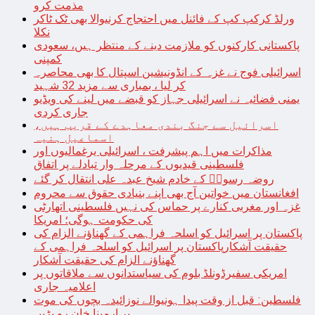
مذمت کرو
ورلڈ کرکپ کپ کے فائنل میں احتجاج کرنیوالا بھی ٹک ٹاکر
نکلا
پاکستانی کارکنوں کو ملازمت دینے کے منتظر ہیں، سعودی
کمپنی
اسرائیلی فوج نے غزہ کے انڈونیشین اسپتال کا بھی محاصرہ
کر لیا ، بمباری سے مزید 32 شہید
یمنی فضائیہ نے اسرائیلی جہاز کو قبضے میں لینے کی ویڈیو
جاری کردی
اسرائیل سے جنگ بندی معاہدے کے قریب ہیں،
اسماعیل ہنیہ
مذاکرات میں اہم پیشرفت ، اسرائیلی یرغمالیوں اور
فلسطینی قیدیوں کے مرحلہ وار تبادلے پر اتفاق
روضہ رسولؐ کے خادم شیخ عبدہ علی انتقال کر گئے
افغانستان میں خواتین آج بھی اپنے بنیادی حقوق سے محروم
غزہ اور مغربی کنارے پر حماس کی نہیں فلسطینی اتھارٹی
کی حکومت ہوگی؛ امریکا
پاکستان پر اسرائیل کو اسلحہ فراہمی کے گھناؤنے الزام کی
حقیقت آشکارپاکستان پر اسرائیل کو اسلحہ فراہمی کے
گھناؤنے الزام کی حقیقت آشکار
امریکی سفیرڈونلڈ بلوم کی سیاستدانوں سے ملاقاتوں پر
اعلامیہ جاری
فلسطین: قبل از وقت پیدا ہونیوالے نوزائیدہ بچوں کی موت
پر ارمینا خان رو پڑیں