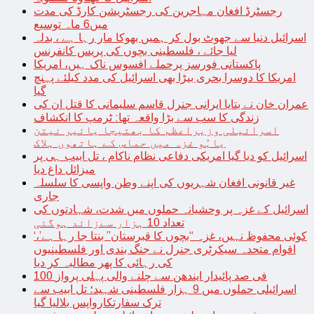
رجسٹرڈ افغان مہاجرین کی رجسٹریشن کارڈ کی مدت
میں6 ماہ توسیع
اسرائیل دنیا سے جھوٹ بول کر ہمیں بھوکا مار رہا ہے ، بدلہ
لیا جائے ، فلسطینی بچوں کی پریس کانفرنس
پاکستانی فورسز پرحملے افسوس ناک ہیں، امریکا
امریکا کا دوسرا بحری بیڑا بھی اسرائیل کی مدد کیلئے پہنچ
گیا
عمران خان نے بتایا ایرانی جنرل قاسم سلیمانی کا قتل ان کی
زندگی کا سب سے بڑا واقعہ تھا: ٹرمپ کا انکشاف
اسرائیلی وزیراعظم کا بھتیجا یائیر نیتن
یاہُو غزہ میں حماس کے ہاتھوں ہلاک
اسرائیل کو دیا گیا امریکی دفاعی نظام ناکام ، تل ابیب ہی پر
میزائل داغ دیا
غیر قانونی افغان شہریوں کی اپنے وطن واپسی کا سلسلہ
جاری
اسرائیل کے غزہ پر وحشیانہ حملوں میں شدت، شہادتوں کی
تعداد 10 ہزار سےزائد ہوگئی
‘کوئی محفوظ نہیں، غزہ “بچوں کا قبرستان” بنتا جا رہا ہے’،
اقوام متحدہ سیکرٹری جنرل نے جنگ بندی اور فلسطینیوں
کی رہائی کا پھر مطالبہ کر دیا
100 فی صد پائیدار ایندھن سے چلنے والی پہلی پرواز
اسرائیلی حملوں میں 9 ہزار فلسطینی شہید؛ تل ابیب سے
ترک سفارتکارواپس بلالیا گیا