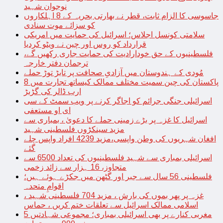
نوجوان شہید
جاسوسی کا الزام ثابت، قطر نے بھارتی بحریہ کے 8 اہلکاروں
کو سزائے موت سنادی
سلامتی کونسل اجلاس؛ اسرائیل کی حمایت میں امریکی
قرارداد کو روس اور چین نے ویٹو کردیا
فلسطینیوں کے حق خودارادیت کی حمایت جاری رکھیں گے،
ترجمان دفتر خارجہ
مُودی کے ہندوستان میں آزادیِ صحافت پر تابڑ توڑ حملے
پاکستان کی چین سمیت مختلف ممالک کیساتھ تجارت میں 8
ارب ڈالر کی گڑبڑ
اسرائیلی جنگی جرائم کو اجاگر کرنے پر ویب سمٹ کے سی
ای او مستعفی
اسرائیل کا غزہ پر بڑے زمینی حملے کا دعویٰ ، بمباری سے
مزید سینکڑوں فلسطینی شہید
افغان شہریوں کی وطن واپسی،مزید 4239 افراد واپس چلے
گئے
اسرائیلی بمباری سے شہید فلسطینیوں کی تعداد 6500 سے
متجاوز، 16 ہزار سے زائد زخمی
فلسطینی 56 سال سے جبر اور گٹھن میں جکڑے ہوئے ہیں؛
اقوامِ متحدہ
غزہ پر پھر بموں کی بارش ، مزید 704 فلسطینی شہید ،
اسلامی ممالک اسرائیل سے تعلقات ختم کریں ، حماس
مغربی کنارے پر بھی اسرائیلی بمباری؛ مجموعی شہادتیں 5