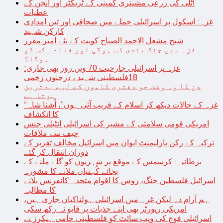
اٹلی کی زرعی مشینری کمپنی کے ٹریکٹر اور انجن کے
عطیات
غزہ: اسکول پر اسرائیلی حملے میں صحافی اور تین امدادی
کارکن شہید
شیخ مشعل الاحمد الصباح کویت کے نئے امیر مقرر
غزہ میں جنگ بندی کب ہوگی اور فائدہ کس کو
ہوگا؟
غزہ پر اسرائیلی جارحیت 70 ویں روز بھی جاری:
18فلسطینی شہید ، درجنوں زخمی
دن کا وہ وقت جو دفتری کاموں کے لیے بدترین
ہوتا ہے
“غزہ کے حالات دیکھ کر اسلام کے قریب آئی ہوں”، اُشنا شاہ
کا انکشاف
امریکی قومی سلامتی کے مشیر کی اسرائیلی انٹیلی جنس
چیف سے ملاقات
ترکیہ کے رکن پارلیمنٹ ایوان میں اسرائیل مخالف تقریر کے
دوران انتقال کر گئے
برطانیہ: کرسمس کے موقع پر شہریوں کو گلے ملنے کے
بجائے کُہنیاں ملانے کا مشورہ
اسرائیل فلسطین جنگ، روس کا اقوام متحدہ کانفرنس بلانے
کا مطالبہ
ہم آرام دہ لیکن غزہ میں اسرائیلی ہولناکیاں جاری ہیں،
امریکی رپورٹر بھی اپنے جذبات پر قابو نہ رکھ سکی
اسرائیلی فوج کی ویب سائٹ کو فلسطینی حامی ہیکرز نے