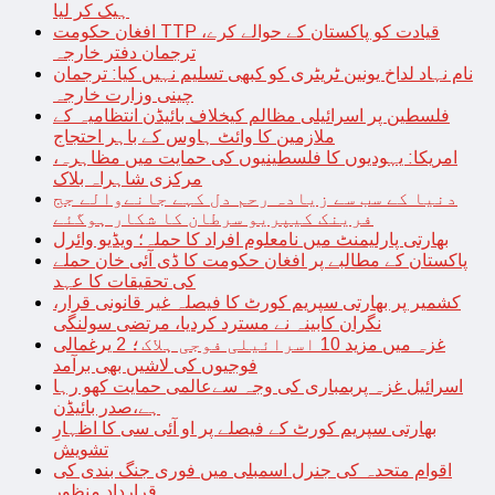
ہیک کر لیا
افغان حکومت TTP قیادت کو پاکستان کے حوالے کرے،
ترجمان دفتر خارجہ
نام نہاد لداخ یونین ٹریٹری کو کبھی تسلیم نہیں کیا: ترجمان
چینی وزارت خارجہ
فلسطین پر اسرائیلی مظالم کیخلاف بائیڈن انتظامیہ کے
ملازمین کا وائٹ ہاوس کے باہر احتجاج
امریکا: یہودیوں کا فلسطینیوں کی حمایت میں مظاہرہ،
مرکزی شاہراہ بلاک
دنیا کے سب سے زیادہ رحم دل کہے جانےوالے جج
فرینک کیپریو سرطان کا شکار ہوگئے
بھارتی پارلیمنٹ میں نامعلوم افراد کا حملہ؛ ویڈیو وائرل
پاکستان کے مطالبے پر افغان حکومت کا ڈی آئی خان حملے
کی تحقیقات کا عہد
کشمیر پر بھارتی سپریم کورٹ کا فیصلہ غیر قانونی قرار،
نگران کابینہ نے مسترد کردیا، مرتضی سولنگی
غزہ میں مزید 10 اسرائیلی فوجی ہلاک؛ 2 یرغمالی
فوجیوں کی لاشیں بھی برآمد
اسرائیل غزہ پربمباری کی وجہ سےعالمی حمایت کھو رہا
ہے،صدر بائیڈن
بھارتی سپریم کورٹ کے فیصلے پر او آئی سی کا اظہارِ
تشویش
اقوام متحدہ کی جنرل اسمبلی میں فوری جنگ بندی کی
قرارداد منظور