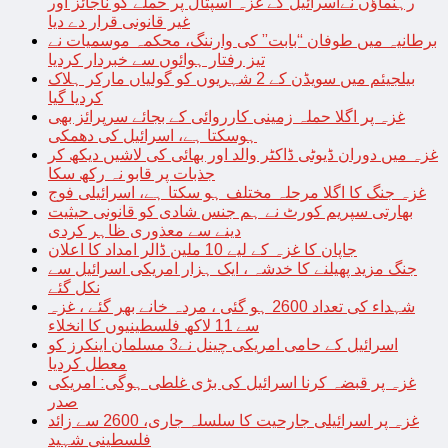
رہنماؤں نےاسرائیل کے غزہ اسپتال پر حملے کو ناجائز اور
غیر قانونی قرار دے دیا
برطانیہ میں طوفان “بابت” کی وارننگ، محکمہ موسمیات نے
تیز رفتار ہوائوں سے خبردار کردیا
بیلجیئم میں سویڈن کے 2 شہریوں کو گولیاں مارکر ہلاک
کردیا گیا
غزہ پر اگلا حملہ زمینی کارروائی کے بجائے سرپرائز بھی
ہوسکتا ہے، اسرائیل کی دھمکی
غزہ میں دوران ڈیوٹی ڈاکٹر والد اور بھائی کی لاشیں دیکھ کر
جذبات پر قابو نہ رکھ سکا
غزہ جنگ کا اگلا مرحلہ مختلف ہو سکتا ہے، اسرائیلی فوج
بھارتی سپریم کورٹ نے ہم جنس شادی کو قانونی حیثیت
دینے سے معذوری ظاہر کردی
جاپان کا غزہ کے لیے 10 ملین ڈالر امداد کا اعلان
جنگ مزید پھیلنے کا خدشہ ، ایک ہزار امریکی اسرائیل سے
نکل گئے
شہداء کی تعداد 2600 ہو گئی ، مردہ خانے بھر گئے ، غزہ
سے 11 لاکھ فلسطینیوں کا انخلاء
اسرائیل کے حامی امریکی چینل نے3 مسلمان اینکرز کو
معطل کردیا
غزہ پر قبضہ کرنا اسرائیل کی بڑی غلطی ہوگی: امریکی
صدر
غزہ پر اسرائیلی جارحیت کا سلسلہ جاری، 2600 سے زائد
فلسطینی شہید