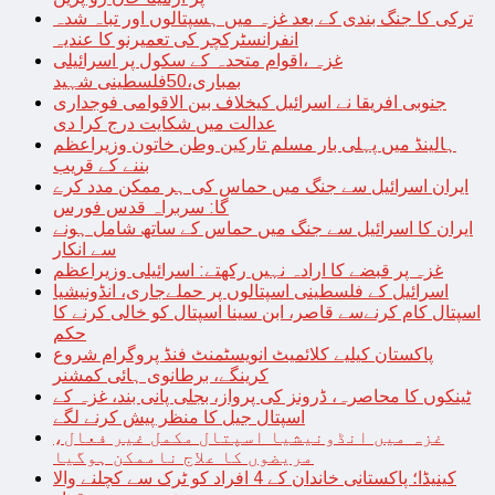
ترکی کا جنگ بندی کے بعد غزہ میں ہسپتالوں اور تباہ شدہ
انفرانسٹرکچر کی تعمیرنو کا عندیہ
غزہ ،اقوام متحدہ کے سکول پر اسرائیلی
بمباری،50فلسطینی شہید
جنوبی افریقا نے اسرائیل کیخلاف بین الاقوامی فوجداری
عدالت میں شکایت درج کرا دی
ہالینڈ میں پہلی بار مسلم تارکین وطن خاتون وزیراعظم
بننے کے قریب
ایران اسرائیل سے جنگ میں حماس کی ہر ممکن مدد کرے
گا: سربراہ قدس فورس
ایران کا اسرائیل سے جنگ میں حماس کے ساتھ شامل ہونے
سے انکار
غزہ پر قبضے کا ارادہ نہیں رکھتے: اسرائیلی وزیراعظم
اسرائیل کے فلسطینی اسپتالوں پر حملےجاری، انڈونیشیا
اسپتال کام کرنےسے قاصر، ابن سینا اسپتال کو خالی کرنے کا
حکم
پاکستان کیلیے کلائمیٹ انویسٹمنٹ فنڈ پروگرام شروع
کرینگے، برطانوی ہائی کمشنر
ٹینکوں کا محاصرہ، ڈرونز کی پرواز، بجلی پانی بند، غزہ کے
اسپتال جیل کا منظر پیش کرنے لگے
غزہ میں انڈونیشیا اسپتال مکمل غیر فعال،
مریضوں کا علاج ناممکن ہوگیا
کینیڈا؛ پاکستانی خاندان کے 4 افراد کو ٹرک سے کچلنے والا