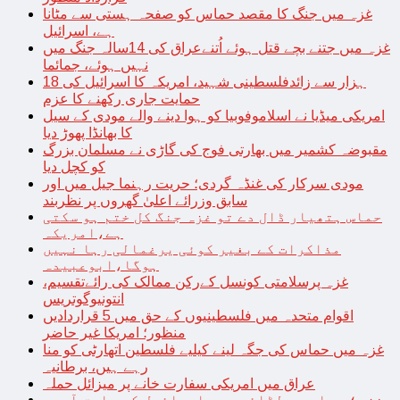
غزہ میں جنگ کا مقصد حماس کو صفحہ ہستی سے مٹانا
ہے، اسرائیل
غزہ میں جتنے بچے قتل ہوئے اُتنےعراق کی 14سالہ جنگ میں
نہیں ہوئے، جمائما
18 ہزار سے زائدفلسطینی شہید، امریکہ کا اسرائیل کی
حمایت جاری رکھنے کا عزم
امریکی میڈیا نے اسلاموفوبیا کو ہوا دینے والے مودی کے سیل
کا بھانڈا پھوڑ دیا
مقبوضہ کشمیر میں بھارتی فوج کی گاڑی نے مسلمان بزرگ
کو کچل دیا
مودی سرکار کی غنڈہ گردی؛ حریت رہنما جیل میں اور
سابق وزرائے اعلیٰ گھروں پر نظربند
حماس ہتھیار ڈال دے تو غزہ جنگ کل ختم ہو سکتی
ہے،امریکہ
مذاکرات کے بغیر کوئی یرغمالی رہا نہیں
ہوگا،ابوعبیدہ
غزہ پرسلامتی کونسل کےرکن ممالک کی رائےتقسیم،
انتونیوگوتریس
اقوام متحدہ میں فلسطینیوں کے حق میں 5 قراردادیں
منظور؛ امریکا غیر حاضر
غزہ میں حماس کی جگہ لینے کیلیے فلسطین اتھارٹی کو منا
رہے ہیں، برطانیہ
عراق میں امریکی سفارت خانے پر میزائل حملہ
غزہ؛ حماس سے لڑائی میں اسرائیل کے سابق آرمی