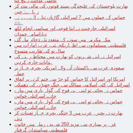
عالمی عدالت پہنچ گیا
بھارت بلوچستان کی علیحدگی پسند قوتوں کی مالی مدد کر
رہا ہے: چین
حماس کے حملوں میں 7 اسرائیلی گاڑیاں تباہ، 3 صہیونی
ہلاک
اسرائیلی جارحیت نے اپنا فوجی اور سیاسی انجام لکھ
دیا،اسامہ حمدان
مکہ مکرمہ میں سونے کے متعدد نئے ذخائر مل گئے
فلسطینی مسلمانوں سے اظہاریکجہتی، عرب امارات میں
سال نو کی تقاریب منسوخ
اسرائیل نے اپنے شہریوں کو بھارت میں محتاط رہنے کی
ہدایات جاری کردیں
سعودی عرب سے پاکستان آنے والے امریکی بحری جہاز پر
حملہ
امریکا اور اسرائیل کا حماس کو جڑ سے ختم کرنے پر اتفاق
اسرائیل کی کئی اسلامی ممالک سے جنگ چھیڑنے کی دھمکی
حماس نہ بچاتی تو اپنی ہی فوج کی گولہ باری میں مارے
جاتے، اسرائیلی خواتین
حماس نہ بچاتی تو اپنی ہی فوج کی گولہ باری میں مارے
جاتے، اسرائیلی خواتین
بھارت نے بحیرہ عرب میں 3 جنگی بحری جہاز تعینات کر
دیئے
غزہ پر بمباری سے مزید 250 شہید ، رملہ میں خاتون
فلسطینی سیاستدان گرفتار