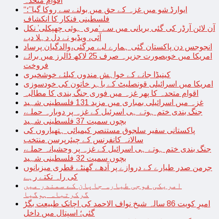
اقوام متحدہ
“ایوارڈ شو میں غزہ کے حق میں بولنے سے روکا گیا”؛
فلسطینی فنکار کا انکشاف
آن لائن آرڈر کی گئی بریانی میں سے ‘مری ہوئی چھپکلی’ نکل
آئی، ویڈیو نے دل دہلا دیے
انجوجس دن پاکستان گئی ہمارے لیے مرگئی،والدگیان پرساد
امریکا میں خوبصورت جزیرہ صرف 25 لاکھ ڈالرز میں برائے
فروخت
کینیڈا جانے کے خواہش مندوں کیلئے خوشخبری
امریکا میں اسرائیلی قونصلیٹ کے باہر خاتون کی خودسوزی
اقوام متحدہ کا پھر غزہ میں فوری جنگ بندی کا مطالبہ
غزہ میں اسرائیلی بمباری میں مزید 131 فلسطینی شہید
جنگ بندی ختم ہوتے ہی اسرئیل کے غزہ پر دوبارہ حملے،
بچوں سمیت 37 فلسطینی شہید
پاکستانی سفیر سلجوق مستنصر کیمیائی ہتھیاروں کی
سالانہ کانفرنس کے چیئرپرسن منتخب
جنگ بندی ختم ہوتے ہی اسرائیل کے غزہ پر وحشیانہ حملے،
بچوں سمیت 32 فلسطینی شہید
جرمن صدر طیارے کے دروازے پر آدھے گھنٹے قطری میزبانوں
کی راہ تکتے رہے
امریکی فوجی طیارہ جاپان کے سمندر میں
گرکرتباہ ہوگیا
امیرِ کویت 86 سالہ شیخ نواف الاحمد کی اچانک طبیعت بگڑ
گئی؛ اسپتال میں داخل