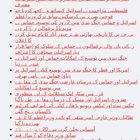
معترف
فلسطینی مزاحمت نے اسرائیل کیساتھ وہ کچھ کردیا جو
فوجیں بھی نہیں کرسکتیں،سابق ترک وزیراعظم
اسرائیل و حماس جنگ بندی میں 2 روز کی توسیع، حماس نے
مزید 11 یرغمالی رہا کر دیے
بی جے پی کا تاریخی بھارتی شہر حیدر آباد کا نام تبدیل کرنے
کا اعلان
رہائی پانے والے یرغمالیوں نے حماس کے سلوک کو اچھا قرار
دیا، اسرائیلی صحافی کا اعتراف
جنگ بندی میں توسیع کے امکانات،حماس اور اسرائیل نے
عندیہ دے دیا
امریکا اور قطر کا جنگ بندی میں توسیع کیلیے اسرائیل پر
دباؤ؛ حماس نے ہامی بھرلی
اسرائیل اور حماس کے درمیان عارضی جنگ بندی کے معاہدے
میں توسیع کے امکانات
غزہ میں سٹار لنک سیٹلائٹ کے لیے منظوری
ضروری،اسرائیل اور مسک کے درمیان معاہدہ طے پاگیا
ٹیکس نیٹ اور ٹیکس ریونیو بڑھانے کیلیے آئی ایم ایف کی ٹیم
پاکستان پہنچ گئی
طالبان وزیر خارجہ امیر متقی کو نائب وزیراعظم کا عہدہ
بھی دیدیا گیا
آسمانی بجلی گرنے سے 20 افراد ہلاک
سابق وزیر دفاع کو 7 سال قید