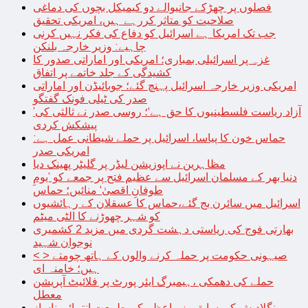
فصلوں پر چھڑکے جانیوالے دو کیمیکل بچوں کی دماغی
صلاحیت کو متاثر کررہے ہیں، امریکی تحقیق
جب تک امریکا ہے اسرائیل کو دفاع کی فکر نہیں کرنی
چاہیے: وزیر خارجہ بلنکن
غزہ پر اسرائیلی بمباری؛ امریکی اور اماراتی صدور کا
کشیدگی کے جلد خاتمے پر اتفاق
امریکی وزیر خارجہ اسرائیل پہنچ گئے؛ جوبائیڈن اور اماراتی
صدر کی ٹیلی فونک گفتگو
’آزاد ریاست فلسطینیوں کا حق ہے‘؛ روسی صدر نے ثالثی کی
پیشکش کردی
حماس خون کا پیاسا، اسرائیل پر حملے شیطانی عمل ہے:
امریکی صدر
مظاہرین نے اپوزیشن لیڈر پر گلیٹر پھینک دیا
دنیا بھر کے مسلمان اسرائیل سے عظیم فتح پر جمعے کو ’یومِ
طوفانِ اقصیٰ‘ منائیں؛ حماس
اسرائیل میں سائرن بج گئے،حماس کا عسقلان کے رہائشیوں
کو شہر چھوڑنے کا الٹی میٹم
بھارتی فوج کی ریاستی دہشت گردی میں مزید 2 کشمیری
نوجوان شہید
< > صیہونی حکومت پر حملہ کرنے والوں کے ہاتھ چومتے
ہیں؛ خامنہ ای
حملے کی دھمکی ،ہیمبرگ ایئر پورٹ پر فلائیٹ آپریشن
معطل
بنگلادیش کی سابق وزیراعظم کی طبیعت انتہائی ناساز