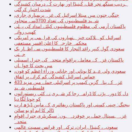
ہردیپ سنگھ نجر قتل، کینیڈا اور بھارت کے درمیان کشیدگی
شدت اختیار کرگئی
جنگی جنون میں مبتلا اسرائیل کی غزہ پربمباری جاری،
شہید فلسطینیوں کی تعداد 3700سے متجاوز
پاکستان آرمی کی مظلوم فلسطینیوں کیلئے امداد کی پہلی
کھیپ روانہ
اسرائیل کو ہلاکت خیز ہتھیاروں کی فراہمی پر امریکی
محکمہ خارجہ کا اعلیٰ افسر مستعفی
سعودی گول کیپر راغد النجار کا فلسطینیوں سے اظہار یک
جہتی
پاکستان غزہ کے معاملے پراقوام متحدہ کی جنرل اسمبلی
میں بحث کا خواہاں
سعودی ولی عہد کا یونانی اور جاپانی وزراء اعظم کو فون،
حماس اسرائیل کشیدگی کم کرانے پر اتفاق
غزہ کے پناہ گزین کیمپ پر اسرائیلی حملے میں مزید 433
فلسطینی شہید
دل کا دورہ پڑنے کا ڈرامہ رچا کر شہری نے کئی ریستورانوں
کو چونا لگا دیا
بیجنگ: چینی کمپنی اور پاکستان ریفائنری کے مابین ڈیڑھ ارب
ڈالر کا ایم او یو سائن
غزہ ہسپتال حملے پر خوفزدہ ہوں: سیکریٹری جنرل اقوامِ
متحدہ
سعودیہ، کینیڈا , ایران، ترکیہ اور فرانس سمیت عالمی