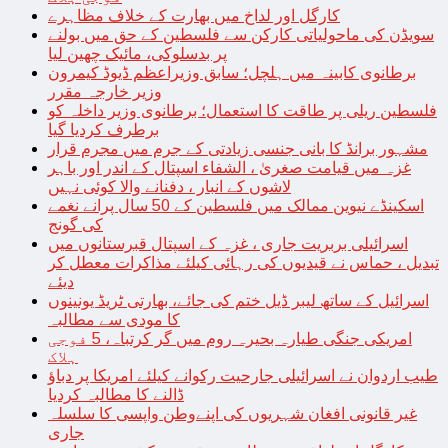
کارگل اور لداخ میں بھارت کے خلاف مظاہرے
سویڈن کی ماحولیاتی کارکن سے فلسطین کے حق میں بولنے
پر بدسلوکی، مائیک چھین لیا
برطانوی کابینہ میں ہلچل؛ سابق وزیراعظم ڈیوڈ کیمرون
وزیر خارجہ مقرر
فلسطین ریلی پر طاقت کا استعمال؛ برطانوی وزیر داخلہ کو
برطرف کردیا گیا
مشہور برانڈ کا بانی جنسی زیادتی کے جرم میں مجرم قرار
غزہ میں قیامت صغریٰ ، الشفاء اسپتال کے اندر اور باہر
لاشوں کے انبار ، دفنانے والا کوئی نہیں
اسکینڈے نیوین ممالک میں فلسطین کے 50 سال پرانے نغمے
کی گونج
اسرائیلی بربریت جاری ، غزہ کے اسپتال قبرستانوں میں
تبدیل ، حماس نے قیدیوں کی رہائی کیلئے مذاکرات معطل کر
دیئے
اسرائیل کے ساتھ لیبر ڈیل ختم کی جائے، بھارتی ٹریڈ یونینوں
کا مودی سے مطالبہ
امریکی جنگی طیارہ بحیرہ روم میں گر کرتباہ، 5 فوجی
ہلاک
طیب اردوان نے اسرائیلی جارحیت رکوانے کیلئے امریکا پر دباؤ
ڈالنے کا مطالبہ کردیا
غیر قانونی افغان شہریوں کی اپنےوطن واپسی کا سلسلہ
جاری