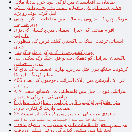
طالبان نے افغانستان میں لڑکی ہونا جرم بنادیا، ملالہ
حکمراں شمالی کوریا خواتین سے زیادہ بچے پیدا کرنے کی
اپیل کرتے ہوئے رو پڑے
امریکہ چین کے اندرونی معاملات میں مداخلت نہ کرے: چینی
وزیر خا رجہ
اقوام متحدہ کی جنرل اسمبلی میں پاکستان کی بڑی
کامیابی
ایشیائی ترقیاتی بینک نے پاکستان کیلئے قرض کی منظوری
دیدی
یونان کشتی حادثے کا مرکزی ملزم گرفتار
پاکستان اسرائیل کو دھمکی دے تو غزہ جنگ رک سکتی ہے،
سربراہ حماس
گرپتونت سنگھ پنوں قتل سازش، بھارتی تحقیقات کے نتائج کا
انتظار کرینگے، امریکا
غزہ کے آپریشن میں ہلاک اسرائیلی فوجیوں کی تعداد 406
ہوگئی
< > اسرائیلی فوج نے جیل میں فلسطینی بچے کیساتھ جنسی
زیادتی کی، امریکی عہدیدار
9 مئی جلاؤگھیراؤ کیس: 8 پی ٹی آئی رہنماؤں کے ناقابل
ضمانت وارنٹ گرفتاری جاری
سعودی عرب کی اپنے شہریوں کو پاکستان سمیت 25
ممالک جانے سے اجتناب برتنے کی ہدایت
غزہ میں محفوظ مقامات کا قیام ممکن نہیں، اقوام متحدہ
آسٹریلیا میں مینٹس کیڑے کی دو نئی نسلیں دریافت