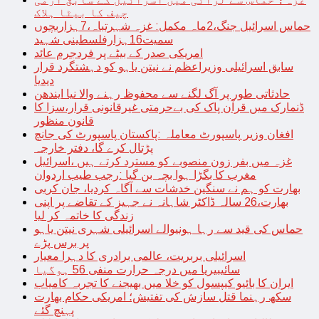
چیف کا بیٹا ہلاک
حماس اسرائیل جنگ،2ماہ مکمل: غزہ شہرتباہ،7ہزاربچوں
سمیت16ہزارفلسطینی شہید
امریکی صدر کے بیٹے پر فردجرم عائد
سابق اسرائیلی وزیراعظم نے نیتن یاہو کو دہشتگرد قرار
دیدیا
حادثاتی طور پر آگ لگنے سے محفوظ رہنے والا نیا ایندھن
ڈنمارک میں قرآن پاک کی بےحرمتی غیرقانونی قرار،سزا کا
قانون منظور
افغان وزیر پاسپورٹ معاملہ :پاکستان پاسپورٹ کی جانچ
پڑتال کرے گا، دفتر خارجہ
غزہ میں بفر زون منصوبے کو مسترد کرتے ہیں ،اسرائیل
مغرب کا بگڑا ہوا بچہ بن گیا :رجب طیب اردوان
بھارت کو ہم نے سنگین خدشات سے آگاہ کردیا، جان کربی
بھارت،26 سالہ ڈاکٹر شاہانہ نے جہیز کے تقاضے پر اپنی
زندگی کا خاتمہ کر لیا
حماس کی قید سے رہا ہونیوالے اسرائیلی شہری نیتن یاہو
پر برس پڑے
اسرائیلی بربریت، عالمی برادری کا دہرا معیار
سائیبیریا میں درجہ حرارت منفی 56 ہوگیا
ایران کا بائیو کیپسول کو خلا میں بھیجنے کا تجربہ کامیاب
سکھ رہنما قتل سازش کی تفتیش؛ امریکی حکام بھارت
پہنچ گئے