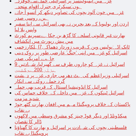
غزہ میں ایمبولینسز پر اسرائیلی حملےسےخوفزدہ
ہوں:سیکرٹری جنرل اقوام متحدہ
غزہ میں خون آلود بچوں کی تصاویر دیکھ کر آنسو آ جاتے
ہیں، روسی صدر
اردن اور بولیویا کے بعد بحرین نے بھی اسرائیل سے اپنا سفیر
واپس بلا لیا
بھارت غیر قانونی اسلحے کا گڑھ بن چکاہے،سپریم کورٹ
میں پیش رپورٹ میں انکشاف
ٹانک اڈہ:پولیس وین کےقریب زوردار دھماکہ,7اہلکارزخمی
اسرائیل کو غزہ میں اپنی ‘جنگ’ عارضی طور پر روک دینی
چاہیے، امریکی صدر
اسرائیل نے غزہ کو چاروں طرف سے گھیرلیا، شہادتیں 9
ہزار 200 ہوگئیں
اسرائیلی وزیراعظم کی ہٹ دھرمی جاری، غزہ پر دہشت
گرد حملے روکنے سے انکار
اسرائیل کا انڈونیشیا اسپتال کے قریب بھی حملہ
اسرائیل ٹینکوں کے غزہ میں داخلے کے خلاف حماس کی
شدید مزمت
پاکستان کے خلاف پروپیگنڈا مہم میں افغان بھارت گٹھ جوڑ
بے نقاب
میکڈونلڈ اور دیگر فوڈ چینز کو مشرق وسطی میں لاکھوں
ڈالر کا نقصان
فلسطینی بچوں کی شہادت پر اسرائیل و بھارت کا گھناؤنا
پروپیگنڈا بے نقاب