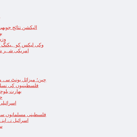
ا
الیکشن نتائج جوبھی
بھا
وزی
وکی لیکس کو ہیکنگ ٹولز ل
امریکی شہر شک
چین؛ میزائل یونٹ سے منسلک 4 جرنیلوں سمیت 9 فوجی اہلکارپ
فلسطینیوں کی نسل 
بھارت بلوچ
حما
اسرائیلی
فلسطینی مسلمانوں سے 
اسرائیل نے اپ
سع