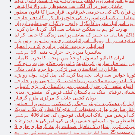
سابق اسرائیلی وزیراعظم نے نیتن یاہو کو دہشتگرد قرار دیدیا
حادثاتی طور پر آگ لگنے سے محفوظ رہنے والا نیا ایندھن
 قرآن پاک کی بےحرمتی غیرقانونی قرار،سزا کا قانون منظور
معاملہ :پاکستان پاسپورٹ کی جانچ پڑتال کرے گا، دفتر خارجہ
ں ،اسرائیل مغرب کا بگڑا ہوا بچہ بن گیا :رجب طیب اردوان
بھارت کو ہم نے سنگین خدشات سے آگاہ کردیا، جان کربی
قید سے رہا ہونیوالے اسرائیلی شہری نیتن یاہو پر برس پڑے
اسرائیلی بربریت، عالمی برادری کا دہرا معیار
سائیبیریا میں درجہ حرارت منفی 56 ہوگیا
ایران کا بائیو کیپسول کو خلا میں بھیجنے کا تجربہ کامیاب
 رہنما قتل سازش کی تفتیش؛ امریکی حکام بھارت پہنچ گئے
طالبان نے افغانستان میں لڑکی ہونا جرم بنادیا، ملالہ
یا خواتین سے زیادہ بچے پیدا کرنے کی اپیل کرتے ہوئے رو پڑے
 کے اندرونی معاملات میں مداخلت نہ کرے: چینی وزیر خا رجہ
اقوام متحدہ کی جنرل اسمبلی میں پاکستان کی بڑی کامیابی
یشیائی ترقیاتی بینک نے پاکستان کیلئے قرض کی منظوری دیدی
یونان کشتی حادثے کا مرکزی ملزم گرفتار
ائیل کو دھمکی دے تو غزہ جنگ رک سکتی ہے، سربراہ حماس
تل سازش، بھارتی تحقیقات کے نتائج کا انتظار کرینگے، امریکا
ے آپریشن میں ہلاک اسرائیلی فوجیوں کی تعداد 406 ہوگئی
میں فلسطینی بچے کیساتھ جنسی زیادتی کی، امریکی عہدیدار
 برتنے کی ہدایت