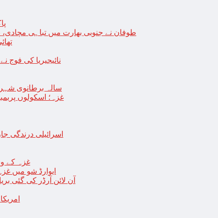
پا
طوفان نے جنوبی بھارت میں تباہی مچادی، نوا
تھائی
نائیجیریا کی فوج نے غل
19 سالہ برطانوی شہ
غزہ؛ اسکولوں پربمباری سے50 شہید، درجنوں اسرائیلی ٹی
اسرائیلی درندگی ج
غزہ کے وس
“ایوارڈ شو میں غز
آن لائن آرڈر کی گئی بر
امریکا میں 