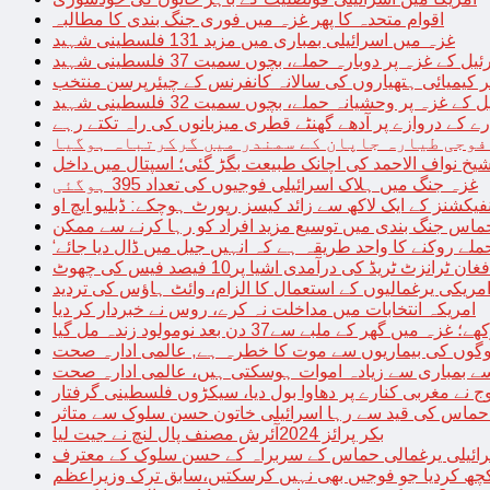
اقوام متحدہ کا پھر غزہ میں فوری جنگ بندی کا مطالبہ
غزہ میں اسرائیلی بمباری میں مزید 131 فلسطینی شہید
غزہ پر دوبارہ حملے، بچوں سمیت 37 فلسطینی شہید
کیمیائی ہتھیاروں کی سالانہ کانفرنس کے چیئرپرسن منتخب
زہ پر وحشیانہ حملے، بچوں سمیت 32 فلسطینی شہید
 کے دروازے پر آدھے گھنٹے قطری میزبانوں کی راہ تکتے رہے
فوجی طیارہ جاپان کے سمندر میں گرکرتباہ ہوگیا
غزہ جنگ میں ہلاک اسرائیلی فوجیوں کی تعداد 395 ہوگئی
فیکشنز کے ایک لاکھ سے زائد کیسز رپورٹ ہوچکے: ڈبلیو ایچ او
حماس جنگ بندی میں توسیع مزید افراد کو رہا کرنے سے ممکن
فغان ٹرانزٹ ٹریڈ کی درآمدی اشیا پر10 فیصد فیس کی چھوٹ
امریکی یرغمالیوں کے استعمال کا الزام، وائٹ ہاؤس کی تردید
امریکہ انتخابات میں مداخلت نہ کرے، روس نے خبردار کر دیا
 میں گھر کے ملبے سے37 دن بعد نومولود زندہ مل گیا
لوگوں کی بیماریوں سے موت کا خطرہ ہے, عالمی ادارہ صحت
سے بمباری سے زیادہ اموات ہوسکتی ہیں، عالمی ادارہ صحت
ج نے مغربی کنارے پر دھاوا بول دیا، سیکڑوں فلسطینی گرفتار
 حماس کی قید سے رہا اسرائیلی خاتون حسن سلوک سے متاثر
بکر پرائز 2024آئرش مصنف پال لنچ نے جیت لیا
ائیلی یرغمالی حماس کے سربراہ کے حسن سلوک کے معترف
چھ کردیا جو فوجیں بھی نہیں کرسکتیں،سابق ترک وزیراعظم