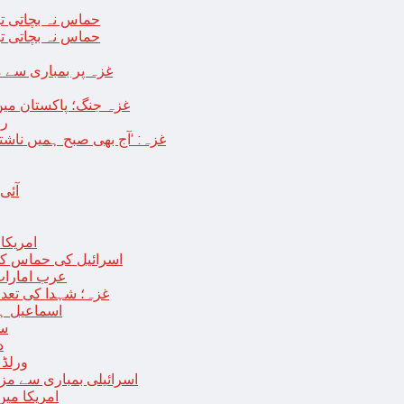
حماس نہ بچاتی تو
حماس نہ بچاتی تو
غزہ پر بمباری سے مزید 250 شہید ، رملہ میں خاتون فلسطینی س
غزہ جنگ؛ پاکستان میں
رو
غزہ: ‘آج بھی صبح ہمیں ناش
آئی
امریکا کا 2030 تک چاند پر ایک بار پھر انسانی
اسرائیل کی حماس کو 35 قیدیوں کی رہائی کے بدلے 7 روزہ جنگ بندی کی 
عرب امارات
غزہ؛ شہدا کی تعداد 20 ہزار ہوگئی، اقوام متحدہ کی قرارداد پر ووٹنگ 
اسماعیل ہن
سا
د
ورلڈ بینک ن
اسرائیلی بمباری سے مزید 100 فلسطینی شہید ، العودہ اسپتال فوجی بیرک می
امریکا میں