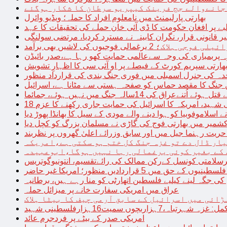
 جانےوالے جج فرینک کیپریو سرطان کا شکار ہوگئے
بھارتی پارلیمنٹ میں نامعلوم افراد کا حملہ؛ ویڈیو وائرل
بے پر افغان حکومت کا ڈی آئی خان حملے کی تحقیقات کا عہد
ر قانونی قرار، نگران کابینہ نے مسترد کردیا، مرتضی سولنگی
ہ پربمباری کی وجہ سےعالمی حمایت کھو رہا ہے،صدر بائیڈن
ھارتی سپریم کورٹ کے فیصلے پر او آئی سی کا اظہارِ تشویش
حدہ کی جنرل اسمبلی میں فوری جنگ بندی کی قرارداد منظور
 جنگ کا مقصد حماس کو صفحہ ہستی سے مٹانا ہے، اسرائیل
نےعراق کی 14سالہ جنگ میں نہیں ہوئے، جمائما
نی شہید، امریکہ کا اسرائیل کی حمایت جاری رکھنے کا عزم
ے اسلاموفوبیا کو ہوا دینے والے مودی کے سیل کا بھانڈا پھوڑ دیا
شمیر میں بھارتی فوج کی گاڑی نے مسلمان بزرگ کو کچل دیا
یت رہنما جیل میں اور سابق وزرائے اعلیٰ گھروں پر نظربند
ار ڈال دے تو غزہ جنگ کل ختم ہو سکتی ہے،امریکہ
کے بغیر کوئی یرغمالی رہا نہیں ہوگا،ابوعبیدہ
رسلامتی کونسل کےرکن ممالک کی رائےتقسیم، انتونیوگوتریس
حق میں 5 قراردادیں منظور؛ امریکا غیر حاضر
 جگہ لینے کیلیے فلسطین اتھارٹی کو منا رہے ہیں، برطانیہ
عراق میں امریکی سفارت خانے پر میزائل حملہ
ڑائی میں اسرائیل کے سابق آرمی چیف کا بیٹا ہلاک
امریکی صدر کے بیٹے پر فردجرم عائد