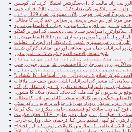
توں کی تعداد 127 ہوگئی، 700 افراد زخمی
مجموعی تعداد 129 ہوگئی
میں مرتد اور ہم جنس پرستی پر سزائیں ختم کرنے کا مطالبہ
 فارعہ میں مہاجرین کے کیمپ پر چھاپہ، 4 فلسطینی شہید
ل ہیڈکوارٹرز، امیرالبحر سے باہمی دلچسپی کے امور پر گفتگو
پناہ گزین کیمپوں پر بمباری ، مزید 90 فلسطینی شہید
اٹلی کی زرعی مشینری کمپنی کے ٹریکٹر اور انجن کے عطیات
ل پر اسرائیلی حملے میں صحافی اور تین امدادی کارکن شہید
شیخ مشعل الاحمد الصباح کویت کے نئے امیر مقرر
غزہ میں جنگ بندی کب ہوگی اور فائدہ کس کو ہوگا؟
جنوں زخمی
کا وہ وقت جو دفتری کاموں کے لیے بدترین ہوتا ہے
لات دیکھ کر اسلام کے قریب آئی ہوں”، اُشنا شاہ کا انکشاف
سلامتی کے مشیر کی اسرائیلی انٹیلی جنس چیف سے ملاقات
یمنٹ ایوان میں اسرائیل مخالف تقریر کے دوران انتقال کر گئے
ع پر شہریوں کو گلے ملنے کے بجائے کُہنیاں ملانے کا مشورہ
فلسطین جنگ، روس کا اقوام متحدہ کانفرنس بلانے کا مطالبہ
اری ہیں، امریکی رپورٹر بھی اپنے جذبات پر قابو نہ رکھ سکی
ی فوج کی ویب سائٹ کو فلسطینی حامی ہیکرز نے ہیک کر لیا
قیادت کو پاکستان کے حوالے کرے، ترجمان دفتر خارجہ
ین ٹریٹری کو کبھی تسلیم نہیں کیا: ترجمان چینی وزارت خارجہ
 بائیڈن انتظامیہ کے ملازمین کا وائٹ ہاوس کے باہر احتجاج
ں کا فلسطینیوں کی حمایت میں مظاہرہ، مرکزی شاہراہ بلاک