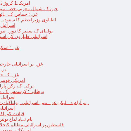
امریکا:1 کروڑ ڈالرز سے زائد مالیت کی ای-سگریٹس اسمگل کرنے کی کوشش
چین کے شمال مغربی حصے میں زلزلے سے ہلاک
غزہ؛ حماس کے ہاتھوں مزید 7 اسرائیلی فوجی ہلاک، 
اطالوی وزیراعظم کا سعودیہ 
اسرائیل کا
یواےای کے سفیر کا دورہ نیو
اسرائیلی طیاروں کی اسپتال اور 
غزہ: اسکو
غزہ پر اسرائیلی جارحیت 70 ویں روز بھی جاری: 18فلسطینی شہید ، در
دن 
“غزہ کے حا
امریکی قومی 
ترکیہ کے رکن پارل
برطانیہ: کرسمس کے موق
اسرائیل 
ہم آرام دہ لیکن غزہ میں اسرائیلی ہولناکیاں ج
اسرائیل
افغان حکومت TTP 
نام نہاد لداخ یون
فلسطین پر اسرائیلی مظالم کیخلاف
امریکا: یہودیو