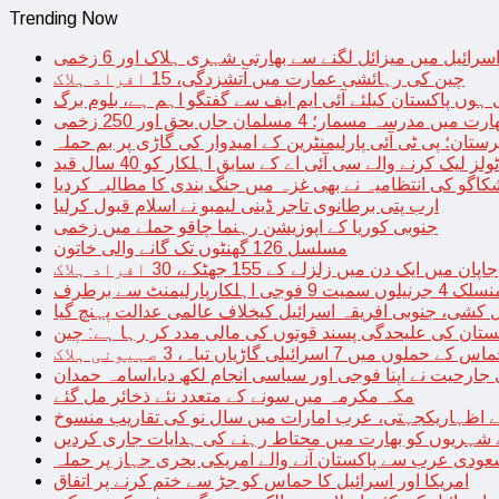
Trending Now
سرائیل میں میزائل لگنے سے بھارتی شہری ہلاک اور 6 زخمی
چین کی رہائشی عمارت میں آتشزدگی، 15 افراد ہلاک
 ہوں پاکستان کیلئے آئی ایم ایف سے گفتگو اہم ہے، بلوم برگ
رت میں مدرسہ مسمار؛ 4 مسلمان جاں بحق اور 250 زخمی
رستان؛ پی ٹی آئی پارلیمنٹرین کے امیدوار کی گاڑی پر بم حملہ
یک کرنے والے سی آئی اے کے سابق اہلکار کو 40 سال قید
اگو کی انتظامیہ نے بھی غزہ میں جنگ بندی کا مطالبہ کردیا
ارب پتی برطانوی تاجر ڈینی لیمبو نے اسلام قبول کرلیا
جنوبی کوریا کے اپوزیشن رہنما چاقو حملے میں زخمی
مسلسل 126 گھنٹوں تک گانے والی خاتون
جاپان میں ایک دن میں زلزلے کے 155 جھٹکے، 30 افراد ہلاک
ارلیمنٹ سے برطرف
کشی، جنوبی افریقہ اسرائیل کیخلاف عالمی عدالت پہنچ گیا
ستان کی علیحدگی پسند قوتوں کی مالی مدد کر رہا ہے: چین
س کے حملوں میں 7 اسرائیلی گاڑیاں تباہ، 3 صہیونی ہلاک
 جارحیت نے اپنا فوجی اور سیاسی انجام لکھ دیا،اسامہ حمدان
مکہ مکرمہ میں سونے کے متعدد نئے ذخائر مل گئے
اظہاریکجہتی، عرب امارات میں سال نو کی تقاریب منسوخ
نے شہریوں کو بھارت میں محتاط رہنے کی ہدایات جاری کردیں
ودی عرب سے پاکستان آنے والے امریکی بحری جہاز پر حملہ
امریکا اور اسرائیل کا حماس کو جڑ سے ختم کرنے پر اتفاق