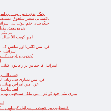
جنگ بندی ختم ہوتے ہی اسرئیل کے 
پاکستانی سفیر سلجوق مستنصر 
جنگ بندی ختم ہوتے ہی اسرائیل کے غ
جرمن صدر طیارے
امریکی 
امیرِ کویت 86 سالہ شیخ نواف الاحمد کی اچانک طبیعت بگڑ گئی؛ اسپتال میں داخل
غزہ میں ڈائیریا اور سانس کے ان
اسرائیل، 
‘ججوں پر ٹرمپ کے حملے روکنے کا واحد طریقہ ہے کہ انہیں جیل میں ڈال دیا جائے’
ا
اسرائیل کا حماس پر رعایتوں کیلئے 
جسے اللہ رکھے؛ غزہ
غزہ میں بمباری سے زیادہ 
غزہ میں امراض پھیلنے 
اسرائیلی فو
میری بیٹی خود کو غزہ میں ملکہ سمجھتی تھی،
اسر
فلسطینی مزاحمت نے اسرائیل کیساتھ وہ ک