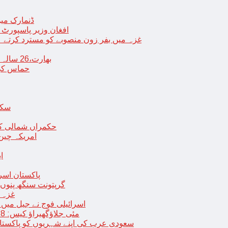
ڈنمارک میں
افغان وزیر پاسپورٹ 
غزہ میں بفر زون منصوبے کو مسترد کرتے ہی
بھارت،26 سالہ ڈاکٹر شاہانہ نے جہیز کے تقاضے پر اپنی زندگی کا خاتمہ کر لیا
حماس کی 
سکھ
حکمراں شمالی کور
امریکہ چین
ا
پاکستان اسر
گرپتونت سنگھ پنوں ق
غزہ ک
< > اسرائیلی فوج نے جیل 
9 مئی جلاؤگھیراؤ کیس: 8 پی ٹی آئی رہنماؤں کے ناقابل ضمانت وارنٹ گرفتاری جاری
سعودی عرب کی اپنے شہریوں کو پاکستان سمیت 25 ممالک جانے سے اجتناب