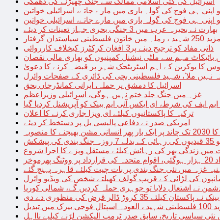
اسرائیل کی کئی اسلامی ممالک سے جنگ چھیڑنے کی دھمکی
 اپنی ہی فوج کی گولہ باری میں مارے جاتے، اسرائیلی خواتین
 اپنی ہی فوج کی گولہ باری میں مارے جاتے، اسرائیلی خواتین
بھارت نے بحیرہ عرب میں 3 جنگی بحری جہاز تعینات کر دیئے
یاستدان گرفتار
ذاتی مفاد کو ترجیح دینے پر3 افغان کرکٹرز کیخلاف کارروائی
 بائیکاٹ مہم سے ملٹی نیشنل کمپنیوں کو بھاری مالی نقصان
س کا یوکرین کے اہم اسٹریٹجک شہر پر قبضہ کرنے کا دعویٰ
تہ نہیں ملا’، شہید فلسطینی بچی کی ڈائری کے صفحات وائرل
اسرائیل کا دمشق پر حملہ، ایرانی کمانڈرجاں بحق
غزہ میں جنگ جلد ختم نہیں ہوگی، اسرائیلی وزیراعظم
 ایم ایف کی شرط، ای ایکس آئی ایم بینک کو آپریشنل کردیا گیا
ترکیہ کا پاکستانیوں کیلئے ای ویزا جاری کرنے کا اعلان
امریکی صدر نے دفاعی پالیسی بل پر دستخط کر دیئے
 مشن بھیجنے کا منصوبہ
پیشکش
 میں زندگی بھر کی رہائش کیلئے مستقل ویزے کا اجرا شروع
پھرموخر
یہ غزہ میں نئی جنگ بندی پر بات چیت کیلئے قاہرہ پہنچ گئے
نپوں کی لڑائی کے قریب گولف کھیلتے شخص کی ویڈیو وائرل
شمن نے اشتعال دلایا تو جوہری حملہ کردیں گے، شمالی کوریا
ے پاکستان کیلئے 35 کروڑ ڈالر قرض کی منظوری دے دی
ں تبدیل
 نئی سیاسی تاریخ، سابق صدر ٹرمپ الیکشن لڑنے کیلیے نااہل