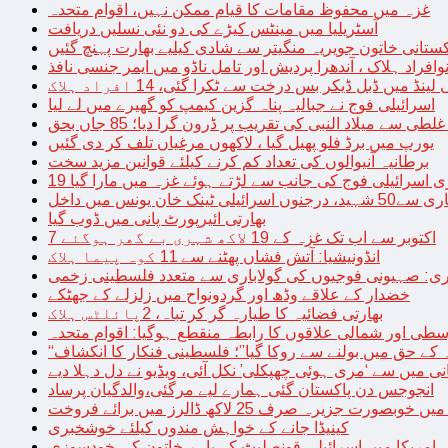
غزہ میں محفوظ مقامات کا قیام ممکن نہیں، اقوام متحدہ
آسٹریلیا میں مینٹس کیڑے کی دو نئی نسلیں دریافت
کستانی خاتون جویریہ منگیتر سے شادی کیلیے بھارت پہنچ گئیں
فراد ہلاک ، آندھرا پردیش اور تامل ناڈو میں ایمر جنسی نافذ
 لینڈ میں ڈبل ڈیکر بس درخت سے ٹکرا گئی، 14 افراد ہلاک
اسرائیلی فوج نے جبالیہ پناہ گزین کیمپ کو گھیرے میں لے لیا
طی سے میلاد النبی کی تقریب پر ڈرون گرا دیا؛ 85 جاں بحق
یورپ میں برڈ فلو پھیل گیا ، لاکھوں مرغیاں تلف کر دی گئیں
برطانیہ آنیوالوں کی تعداد کم کرنے کیلئے قوانین مزید سخت
ری اسرائیلی فوج کی جانب سے لڑتے ہوئے غزہ میں مارا گیا
نک خان یونس میں داخل
بھارتی ائیرپورٹ پانی میں ڈوب گیا
7 اکتوبر سے اب تک غزہ کے 19 لاکھ شہری بے گھر ہوگئے
انڈونیشیا: آتش فشاں پھٹنے سے 11 کوہ پیما ہلاک
اری: صہیونی فوجیوں کی گولاباری سے متعدد فلسطینی زخمی
خضدار کے علاقے وڈھ اور گردونواح میں زلزلے کے جھٹکے
بھارتی فضائیہ کا طیارہ گر کر تباہ، 2پائلٹس ہلاک
طی اور شمالی علاقوں کا رابطہ منقطع ہوگیا: اقوام متحدہ
ہ کے حق میں بولنے سے روکا گیا”؛ فلسطینی فنکار کا انکشاف
یانی میں سے ‘مری ہوئی چھپکلی’ نکل آئی، ویڈیو نے دل دہلا دیے
انجوجس دن پاکستان گئی ہمارے لیے مرگئی،والدگیان پرساد
خوبصورت جزیرہ صرف 25 لاکھ ڈالرز میں برائے فروخت
کینیڈا جانے کے خواہش مندوں کیلئے خوشخبری
امریکا میں اسرائیلی قونصلیٹ کے باہر خاتون کی خودسوزی