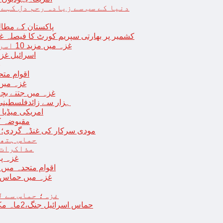
دنیا کے سب سے زیادہ رحم دل کہے
پاکستان کے مطال
کشمیر پر بھارتی سپریم کورٹ کا فیصلہ غی
غزہ میں مزید 10 اسرائیلی فوجی ہلاک؛ 2 یرغمالی فوجیوں کی لاشیں بھی برآمد
اسرائیل غز
ب
اقوام مت
غزہ میں
غزہ میں جتنے بچے قتل ہوئے اُت
18 ہزار سے زائدفلسطی
امریکی میڈیا ن
مقبوضہ ک
مودی سرکار کی غنڈہ گردی؛ حر
حماس ہتھی
مذاکرات 
غزہ پ
اقوام متحدہ میں فلسطینیوں کے 
غزہ میں حماس کی
غزہ؛ حماس سے ل
حماس اسرائیل جنگ،2ماہ مکمل: غزہ شہرتباہ،7ہزاربچوں سمیت16ہزارفلسطینی شہید