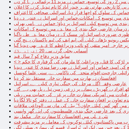
الی رہا کر دیے
پی کا تاریخی بھارتی شہر حیدر آباد کا نام تبدیل کرنے کا اعلان
 حماس کے سلوک کو اچھا قرار دیا، اسرائیلی صحافی کا اعتراف
دی میں توسیع کے امکانات،حماس اور اسرائیل نے عندیہ دے دیا
 بندی میں توسیع کیلیے اسرائیل پر دباؤ؛ حماس نے ہامی بھرلی
 درمیان عارضی جنگ بندی کے معاہدے میں توسیع کے امکانات
نظوری ضروری،اسرائیل اور مسک کے درمیان معاہدہ طے پاگیا
کس ریونیو بڑھانے کیلیے آئی ایم ایف کی ٹیم پاکستان پہنچ گئی
یر خارجہ امیر متقی کو نائب وزیراعظم کا عہدہ بھی دیدیا گیا
آسمانی بجلی گرنے سے 20 افراد ہلاک
سابق وزیر دفاع کو 7 سال قید
پر لڑکی کا قتل، وزیراعلیٰ کا ملزمان کی گرفتاری کا حکم
کی امید، حماس اور اسرائیل نے بھی رضا مندی کا عندیہ دیدیا
ائیلی جارحیت اقوام متحدہ کی ناکامی ہے, سنی علما کونسل
افغانستان نے بھارت میں سفارت خانہ مستقل بند کر دیا
عارضی وقفہ اگلے مرحلے کی جنگی تیاری کیلیے ہے، اسرائیل
 قیادت میں امریکی سفارت خانے پر غزہ کی حمایت میں ریلی
م تعاون پر افغان سفارت خانے کے عملے نے دفتر کو تالا لگا دیا
 میں گھر کس کیلئے جاؤں؟” بیٹے کی ماں سے الوداعی ملاقات
نئی دہلی میں افغانستان کا سفارت خانہ مکمل بند
میں پاکستانیوں کیلئے نوکریوں کے معاملے پر مزید پیشرفت