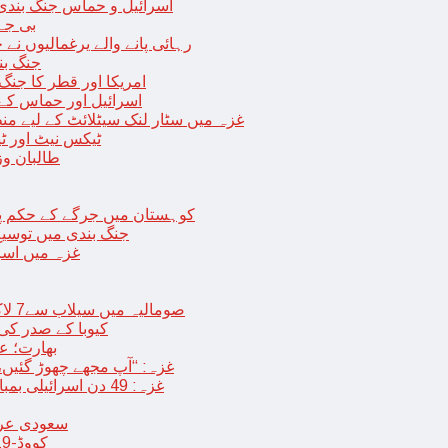
اسرائیل و حماس جنگ بندی میں 2 روز کی توسیع، حماس نے مزید 11 یرغم
بی جے 
رہائی پانے والے یرغمالیوں نے
جنگ بن
امریکا اور قطر کا جنگ
اسرائیل اور حماس کے
غزہ میں سٹار لنک سیٹلائٹ کے لیے م
ٹیکس نیٹ اور ٹی
طالبان وز
< > کوہستان میں جرگے کے حکم 
جنگ بندی میں توسیع 
غزہ میں اسر
صومالیہ میں سیلاب سے7 لاکھ افراد بے گھر،بڑے پیمانے پر زرعی زمین تباہ، پل بھی بہہ گئے
کیوبا کے صدر کی
بھارت؛ عد
غزہ: “آپ مجھے چھوڑ گئیں،
غزہ: 49 دن اسرائیلی بمباری کے بعد عارضی جنگ بندی، فلسطینیوں کی اپنے گھر واپسی
سعودی عرب 
کووڈ-19 کے بعد چین میں ایک اور پُراسرار قسم کی بیماری پھیلنے لگی