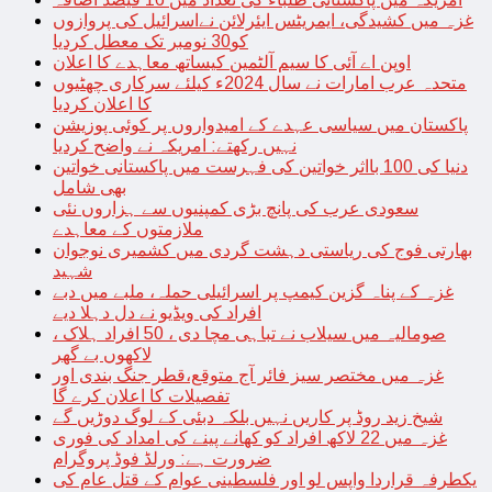
غزہ میں کشیدگی، ایمریٹس ایئرلائن نےاسرائیل کی پروازوں
کو30 نومبر تک معطل کردیا
اوپن اے آئی کا سیم آلٹمین کیساتھ معاہدے کا اعلان
متحدہ عرب امارات نے سال 2024ء کیلئے سرکاری چھٹیوں
کا اعلان کردیا
پاکستان میں سیاسی عہدے کے امیدواروں پر کوئی پوزیشن
نہیں رکھتے: امریکہ نے واضح کردیا
دنیا کی 100 بااثر خواتین کی فہرست میں پاکستانی خواتین
بھی شامل
سعودی عرب کی پانچ بڑی کمپنیوں سے ہزاروں نئی
ملازمتوں کے معاہدے
بھارتی فوج کی ریاستی دہشت گردی میں کشمیری نوجوان
شہید
غزہ کے پناہ گزین کیمپ پر اسرائیلی حملہ، ملبے میں دبے
افراد کی ویڈیو نے دل دہلا دیے
صومالیہ میں سیلاب نے تباہی مچا دی ، 50 افراد ہلاک ،
لاکھوں بے گھر
غزہ میں مختصر سیز فائر آج متوقع،قطر جنگ بندی اور
تفصیلات کا اعلان کرے گا
شیخ زید روڈ پر کاریں نہیں بلکہ دبئی کے لوگ دوڑیں گے
غزہ میں 22 لاکھ افراد کو کھانے پینے کی امداد کی فوری
ضرورت ہے: ورلڈ فوڈ پروگرام
یکطرفہ قراردا واپس لو اور فلسطینی عوام کے قتل عام کی