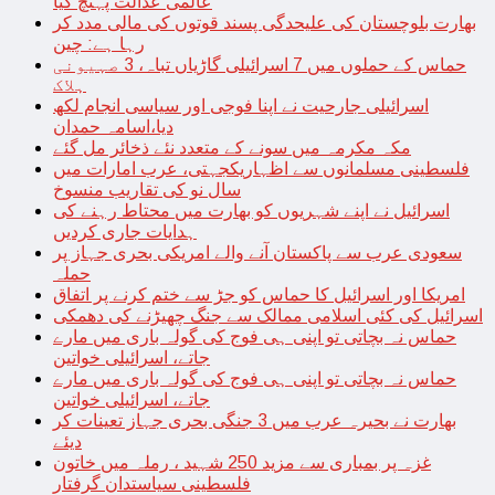
عالمی عدالت پہنچ گیا
بھارت بلوچستان کی علیحدگی پسند قوتوں کی مالی مدد کر
رہا ہے: چین
حماس کے حملوں میں 7 اسرائیلی گاڑیاں تباہ، 3 صہیونی
ہلاک
اسرائیلی جارحیت نے اپنا فوجی اور سیاسی انجام لکھ
دیا،اسامہ حمدان
مکہ مکرمہ میں سونے کے متعدد نئے ذخائر مل گئے
فلسطینی مسلمانوں سے اظہاریکجہتی، عرب امارات میں
سال نو کی تقاریب منسوخ
اسرائیل نے اپنے شہریوں کو بھارت میں محتاط رہنے کی
ہدایات جاری کردیں
سعودی عرب سے پاکستان آنے والے امریکی بحری جہاز پر
حملہ
امریکا اور اسرائیل کا حماس کو جڑ سے ختم کرنے پر اتفاق
اسرائیل کی کئی اسلامی ممالک سے جنگ چھیڑنے کی دھمکی
حماس نہ بچاتی تو اپنی ہی فوج کی گولہ باری میں مارے
جاتے، اسرائیلی خواتین
حماس نہ بچاتی تو اپنی ہی فوج کی گولہ باری میں مارے
جاتے، اسرائیلی خواتین
بھارت نے بحیرہ عرب میں 3 جنگی بحری جہاز تعینات کر
دیئے
غزہ پر بمباری سے مزید 250 شہید ، رملہ میں خاتون
فلسطینی سیاستدان گرفتار