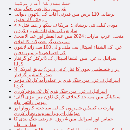
جنگ بندی کا آغاز ہوگیا
غزہ میں عارضی جنگ بندی
برطانیہ 110 برس میں قدرتی آفات کے ہاتھوں دیوالیہ
ہوجائے گا، تحقیق
< > مودی کیلیے نئی پریشانی؛ امریکا نے سکھ رہنما قتل
سازش کی تحقیقات شروع کردیں
متحدہ عرب امارات: 2024 میں عید الفطر اور عید الاضحیٰ
سمیت دیگر تعطیلات کا اعلان
غزہ کے الشفاء اسپتال سے ملنے والی 100 سے زائد لاشوں
کی اجتماعی قبر میں تدفین
اسرائیل نے غزہ میں الشفا اسپتال کے ڈائرکٹر کو گرفتار
کرلیا
‘4ہزار فلسطینی بچوں کا قتل کافی نہیں’: سابق امریکی
صدر کامشیر گرفتار
اسرائیل نے غزہ میں جنگ بندی پر عملدرآمد کل تک مؤخر
کردیا
اسرائیل نے غزہ میں جنگ بندی کل تک مؤخرکردی
سنکیانگ میں مساجد کیخلاف کریک ڈاؤن میں تیزی آگئی؛
ہیومن رائٹس واچ
بھارت نے کینیڈین شہریوں کے لیے سیاحت، کاروبار اور
میڈیکل ای ویزا سروس بحال کردی
حماس اور اسرائیل میں 4 روزہ عارضی جنگ بندی کا
معاہدہ طے
امریکہ میں پاکستانی طلباء کی تعداد میں 16 فیصد اضافہ