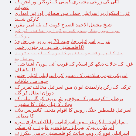
اٹلی کی زرعی مشینری کمپنی کے ٹریکٹر اور انجن کے
عطیات
غزہ: اسکول پر اسرائیلی حملے میں صحافی اور تین امدادی
کارکن شہید
شیخ مشعل الاحمد الصباح کویت کے نئے امیر مقرر
غزہ میں جنگ بندی کب ہوگی اور فائدہ کس کو
ہوگا؟
غزہ پر اسرائیلی جارحیت 70 ویں روز بھی جاری:
18فلسطینی شہید ، درجنوں زخمی
دن کا وہ وقت جو دفتری کاموں کے لیے بدترین
ہوتا ہے
“غزہ کے حالات دیکھ کر اسلام کے قریب آئی ہوں”، اُشنا شاہ
کا انکشاف
امریکی قومی سلامتی کے مشیر کی اسرائیلی انٹیلی جنس
چیف سے ملاقات
ترکیہ کے رکن پارلیمنٹ ایوان میں اسرائیل مخالف تقریر کے
دوران انتقال کر گئے
برطانیہ: کرسمس کے موقع پر شہریوں کو گلے ملنے کے
بجائے کُہنیاں ملانے کا مشورہ
اسرائیل فلسطین جنگ، روس کا اقوام متحدہ کانفرنس بلانے
کا مطالبہ
ہم آرام دہ لیکن غزہ میں اسرائیلی ہولناکیاں جاری ہیں،
امریکی رپورٹر بھی اپنے جذبات پر قابو نہ رکھ سکی
اسرائیلی فوج کی ویب سائٹ کو فلسطینی حامی ہیکرز نے