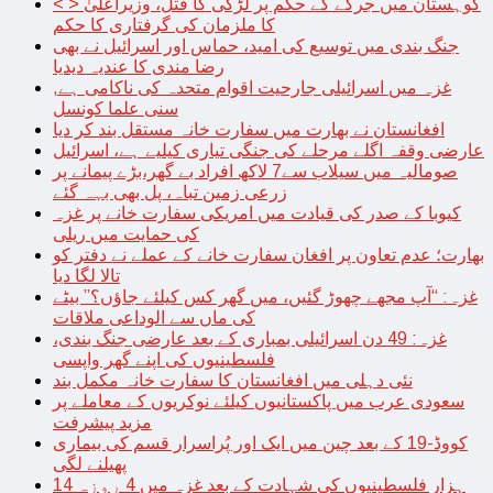
< > کوہستان میں جرگے کے حکم پر لڑکی کا قتل، وزیراعلیٰ
کا ملزمان کی گرفتاری کا حکم
جنگ بندی میں توسیع کی امید، حماس اور اسرائیل نے بھی
رضا مندی کا عندیہ دیدیا
غزہ میں اسرائیلی جارحیت اقوام متحدہ کی ناکامی ہے,
سنی علما کونسل
افغانستان نے بھارت میں سفارت خانہ مستقل بند کر دیا
عارضی وقفہ اگلے مرحلے کی جنگی تیاری کیلیے ہے، اسرائیل
صومالیہ میں سیلاب سے7 لاکھ افراد بے گھر،بڑے پیمانے پر
زرعی زمین تباہ، پل بھی بہہ گئے
کیوبا کے صدر کی قیادت میں امریکی سفارت خانے پر غزہ
کی حمایت میں ریلی
بھارت؛ عدم تعاون پر افغان سفارت خانے کے عملے نے دفتر کو
تالا لگا دیا
غزہ: “آپ مجھے چھوڑ گئیں، میں گھر کس کیلئے جاؤں؟” بیٹے
کی ماں سے الوداعی ملاقات
غزہ: 49 دن اسرائیلی بمباری کے بعد عارضی جنگ بندی،
فلسطینیوں کی اپنے گھر واپسی
نئی دہلی میں افغانستان کا سفارت خانہ مکمل بند
سعودی عرب میں پاکستانیوں کیلئے نوکریوں کے معاملے پر
مزید پیشرفت
کووڈ-19 کے بعد چین میں ایک اور پُراسرار قسم کی بیماری
پھیلنے لگی
14 ہزار فلسطینیوں کی شہادت کے بعد غزہ میں 4 روزہ