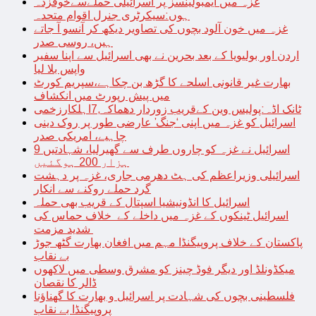
غزہ میں ایمبولینسز پر اسرائیلی حملےسےخوفزدہ
ہوں:سیکرٹری جنرل اقوام متحدہ
غزہ میں خون آلود بچوں کی تصاویر دیکھ کر آنسو آ جاتے
ہیں، روسی صدر
اردن اور بولیویا کے بعد بحرین نے بھی اسرائیل سے اپنا سفیر
واپس بلا لیا
بھارت غیر قانونی اسلحے کا گڑھ بن چکاہے،سپریم کورٹ
میں پیش رپورٹ میں انکشاف
ٹانک اڈہ:پولیس وین کےقریب زوردار دھماکہ,7اہلکارزخمی
اسرائیل کو غزہ میں اپنی ‘جنگ’ عارضی طور پر روک دینی
چاہیے، امریکی صدر
اسرائیل نے غزہ کو چاروں طرف سے گھیرلیا، شہادتیں 9
ہزار 200 ہوگئیں
اسرائیلی وزیراعظم کی ہٹ دھرمی جاری، غزہ پر دہشت
گرد حملے روکنے سے انکار
اسرائیل کا انڈونیشیا اسپتال کے قریب بھی حملہ
اسرائیل ٹینکوں کے غزہ میں داخلے کے خلاف حماس کی
شدید مزمت
پاکستان کے خلاف پروپیگنڈا مہم میں افغان بھارت گٹھ جوڑ
بے نقاب
میکڈونلڈ اور دیگر فوڈ چینز کو مشرق وسطی میں لاکھوں
ڈالر کا نقصان
فلسطینی بچوں کی شہادت پر اسرائیل و بھارت کا گھناؤنا
پروپیگنڈا بے نقاب