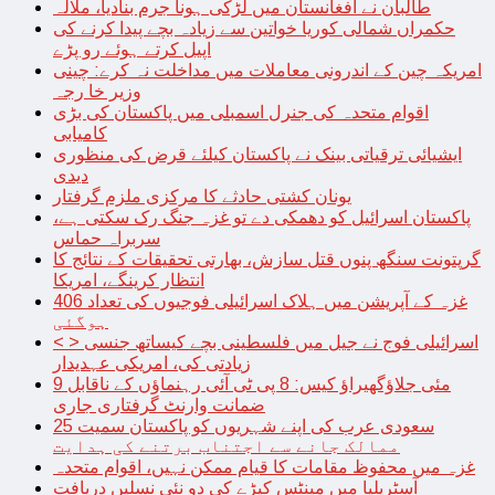
طالبان نے افغانستان میں لڑکی ہونا جرم بنادیا، ملالہ
حکمراں شمالی کوریا خواتین سے زیادہ بچے پیدا کرنے کی
اپیل کرتے ہوئے رو پڑے
امریکہ چین کے اندرونی معاملات میں مداخلت نہ کرے: چینی
وزیر خا رجہ
اقوام متحدہ کی جنرل اسمبلی میں پاکستان کی بڑی
کامیابی
ایشیائی ترقیاتی بینک نے پاکستان کیلئے قرض کی منظوری
دیدی
یونان کشتی حادثے کا مرکزی ملزم گرفتار
پاکستان اسرائیل کو دھمکی دے تو غزہ جنگ رک سکتی ہے،
سربراہ حماس
گرپتونت سنگھ پنوں قتل سازش، بھارتی تحقیقات کے نتائج کا
انتظار کرینگے، امریکا
غزہ کے آپریشن میں ہلاک اسرائیلی فوجیوں کی تعداد 406
ہوگئی
< > اسرائیلی فوج نے جیل میں فلسطینی بچے کیساتھ جنسی
زیادتی کی، امریکی عہدیدار
9 مئی جلاؤگھیراؤ کیس: 8 پی ٹی آئی رہنماؤں کے ناقابل
ضمانت وارنٹ گرفتاری جاری
سعودی عرب کی اپنے شہریوں کو پاکستان سمیت 25
ممالک جانے سے اجتناب برتنے کی ہدایت
غزہ میں محفوظ مقامات کا قیام ممکن نہیں، اقوام متحدہ
آسٹریلیا میں مینٹس کیڑے کی دو نئی نسلیں دریافت