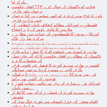
ہیک کر لیا
افغان حکومت TTP قیادت کو پاکستان کے حوالے کرے،
ترجمان دفتر خارجہ
نام نہاد لداخ یونین ٹریٹری کو کبھی تسلیم نہیں کیا: ترجمان
چینی وزارت خارجہ
فلسطین پر اسرائیلی مظالم کیخلاف بائیڈن انتظامیہ کے
ملازمین کا وائٹ ہاوس کے باہر احتجاج
امریکا: یہودیوں کا فلسطینیوں کی حمایت میں مظاہرہ،
مرکزی شاہراہ بلاک
دنیا کے سب سے زیادہ رحم دل کہے جانےوالے جج
فرینک کیپریو سرطان کا شکار ہوگئے
بھارتی پارلیمنٹ میں نامعلوم افراد کا حملہ؛ ویڈیو وائرل
پاکستان کے مطالبے پر افغان حکومت کا ڈی آئی خان حملے
کی تحقیقات کا عہد
کشمیر پر بھارتی سپریم کورٹ کا فیصلہ غیر قانونی قرار،
نگران کابینہ نے مسترد کردیا، مرتضی سولنگی
غزہ میں مزید 10 اسرائیلی فوجی ہلاک؛ 2 یرغمالی
فوجیوں کی لاشیں بھی برآمد
اسرائیل غزہ پربمباری کی وجہ سےعالمی حمایت کھو رہا
ہے،صدر بائیڈن
بھارتی سپریم کورٹ کے فیصلے پر او آئی سی کا اظہارِ
تشویش
اقوام متحدہ کی جنرل اسمبلی میں فوری جنگ بندی کی
قرارداد منظور