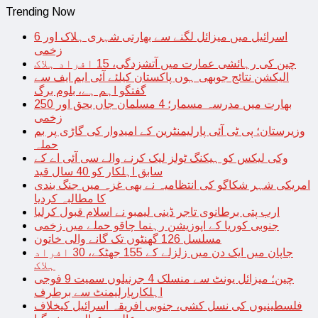
Trending Now
اسرائیل میں میزائل لگنے سے بھارتی شہری ہلاک اور 6
زخمی
چین کی رہائشی عمارت میں آتشزدگی، 15 افراد ہلاک
الیکشن نتائج جوبھی ہوں پاکستان کیلئے آئی ایم ایف سے
گفتگو اہم ہے، بلوم برگ
بھارت میں مدرسہ مسمار؛ 4 مسلمان جاں بحق اور 250
زخمی
وزیرستان؛ پی ٹی آئی پارلیمنٹرین کے امیدوار کی گاڑی پر بم
حملہ
وکی لیکس کو ہیکنگ ٹولز لیک کرنے والے سی آئی اے کے
سابق اہلکار کو 40 سال قید
امریکی شہر شکاگو کی انتظامیہ نے بھی غزہ میں جنگ بندی
کا مطالبہ کردیا
ارب پتی برطانوی تاجر ڈینی لیمبو نے اسلام قبول کرلیا
جنوبی کوریا کے اپوزیشن رہنما چاقو حملے میں زخمی
مسلسل 126 گھنٹوں تک گانے والی خاتون
جاپان میں ایک دن میں زلزلے کے 155 جھٹکے، 30 افراد
ہلاک
چین؛ میزائل یونٹ سے منسلک 4 جرنیلوں سمیت 9 فوجی
اہلکارپارلیمنٹ سے برطرف
فلسطینیوں کی نسل کشی، جنوبی افریقہ اسرائیل کیخلاف