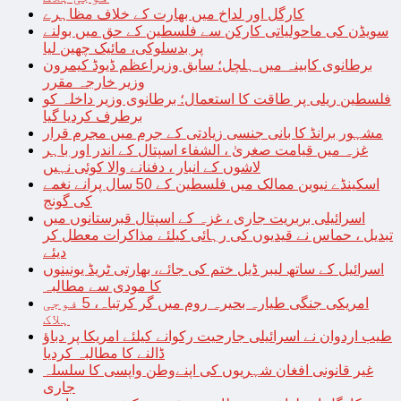
کارگل اور لداخ میں بھارت کے خلاف مظاہرے
سویڈن کی ماحولیاتی کارکن سے فلسطین کے حق میں بولنے
پر بدسلوکی، مائیک چھین لیا
برطانوی کابینہ میں ہلچل؛ سابق وزیراعظم ڈیوڈ کیمرون
وزیر خارجہ مقرر
فلسطین ریلی پر طاقت کا استعمال؛ برطانوی وزیر داخلہ کو
برطرف کردیا گیا
مشہور برانڈ کا بانی جنسی زیادتی کے جرم میں مجرم قرار
غزہ میں قیامت صغریٰ ، الشفاء اسپتال کے اندر اور باہر
لاشوں کے انبار ، دفنانے والا کوئی نہیں
اسکینڈے نیوین ممالک میں فلسطین کے 50 سال پرانے نغمے
کی گونج
اسرائیلی بربریت جاری ، غزہ کے اسپتال قبرستانوں میں
تبدیل ، حماس نے قیدیوں کی رہائی کیلئے مذاکرات معطل کر
دیئے
اسرائیل کے ساتھ لیبر ڈیل ختم کی جائے، بھارتی ٹریڈ یونینوں
کا مودی سے مطالبہ
امریکی جنگی طیارہ بحیرہ روم میں گر کرتباہ، 5 فوجی
ہلاک
طیب اردوان نے اسرائیلی جارحیت رکوانے کیلئے امریکا پر دباؤ
ڈالنے کا مطالبہ کردیا
غیر قانونی افغان شہریوں کی اپنےوطن واپسی کا سلسلہ
جاری