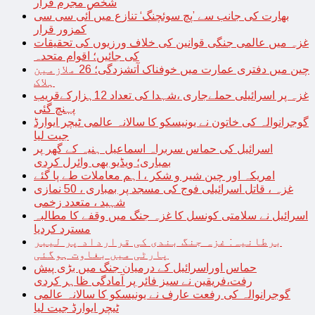
شخص مجرم قرار
بھارت کی جانب سے ’پچ سوئچنگ‘ تنازع میں آئی سی سی
کمزور قرار
غزہ میں عالمی جنگی قوانین کی خلاف ورزیوں کی تحقیقات
کی جائیں؛ اقوام متحدہ
چین میں دفتری عمارت میں خوفناک آتشزدگی؛ 26 ملازمین
ہلاک
غزہ پر اسرائیلی حملےجاری ،شہدا کی تعداد 12ہزارکےقریب
پہنچ گئی
گوجرانوالہ کی خاتون نے یونیسکو کا سالانہ عالمی ٹیچر ایوارڈ
جیت لیا
اسرائیل کی حماس سربراہ اسماعیل ہنیہ کے گھر پر
بمباری؛ ویڈیو بھی وائرل کردی
امریکہ اور چین شیر و شکر ، اہم معاملات طے پا گئے
غزہ ، قاتل اسرائیلی فوج کی مسجد پر بمباری ، 50 نمازی
شہید ، متعدد زخمی
اسرائیل نے سلامتی کونسل کا غزہ جنگ میں وقفے کا مطالبہ
مسترد کردیا
برطانیہ: غزہ جنگ بندی کی قرارداد پر لیبر
پارٹی میں بغاوت ہوگئی
حماس اوراسرائیل کے درمیان جنگ میں بڑی پیش
رفت،فریقین نے سیز فائر پر آمادگی ظاہر کردی
گوجرانوالہ کی رفعت عارف نے یونیسکو کا سالانہ عالمی
ٹیچر ایوارڈ جیت لیا