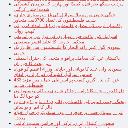
ہردیپ سنگھ نجر قتل، کینیڈا اور بھارت کے درمیان کشیدگی
شدت اختیار کرگئی
جنگی جنون میں مبتلا اسرائیل کی غزہ پربمباری جاری،
شہید فلسطینیوں کی تعداد 3700سے متجاوز
پاکستان آرمی کی مظلوم فلسطینیوں کیلئے امداد کی پہلی
کھیپ روانہ
اسرائیل کو ہلاکت خیز ہتھیاروں کی فراہمی پر امریکی
محکمہ خارجہ کا اعلیٰ افسر مستعفی
سعودی گول کیپر راغد النجار کا فلسطینیوں سے اظہار یک
جہتی
پاکستان غزہ کے معاملے پراقوام متحدہ کی جنرل اسمبلی
میں بحث کا خواہاں
سعودی ولی عہد کا یونانی اور جاپانی وزراء اعظم کو فون،
حماس اسرائیل کشیدگی کم کرانے پر اتفاق
غزہ کے پناہ گزین کیمپ پر اسرائیلی حملے میں مزید 433
فلسطینی شہید
دل کا دورہ پڑنے کا ڈرامہ رچا کر شہری نے کئی ریستورانوں
کو چونا لگا دیا
بیجنگ: چینی کمپنی اور پاکستان ریفائنری کے مابین ڈیڑھ ارب
ڈالر کا ایم او یو سائن
غزہ ہسپتال حملے پر خوفزدہ ہوں: سیکریٹری جنرل اقوامِ
متحدہ
سعودیہ، کینیڈا , ایران، ترکیہ اور فرانس سمیت عالمی