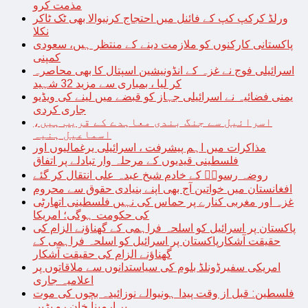
مذمت کرو
ورلڈ کرکپ کپ کے فائنل میں احتجاج کرنیوالا بھی ٹک ٹاکر
نکلا
پاکستانی کارکنوں کو ملازمت دینے کے منتظر ہیں، سعودی
کمپنی
اسرائیلی فوج نے غزہ کے انڈونیشین اسپتال کا بھی محاصرہ
کر لیا ، بمباری سے مزید 32 شہید
یمنی فضائیہ نے اسرائیلی جہاز کو قبضے میں لینے کی ویڈیو
جاری کردی
اسرائیل سے جنگ بندی معاہدے کے قریب ہیں،
اسماعیل ہنیہ
مذاکرات میں اہم پیشرفت ، اسرائیلی یرغمالیوں اور
فلسطینی قیدیوں کے مرحلہ وار تبادلے پر اتفاق
روضہ رسولؐ کے خادم شیخ عبدہ علی انتقال کر گئے
افغانستان میں خواتین آج بھی اپنے بنیادی حقوق سے محروم
غزہ اور مغربی کنارے پر حماس کی نہیں فلسطینی اتھارٹی
کی حکومت ہوگی؛ امریکا
پاکستان پر اسرائیل کو اسلحہ فراہمی کے گھناؤنے الزام کی
حقیقت آشکارپاکستان پر اسرائیل کو اسلحہ فراہمی کے
گھناؤنے الزام کی حقیقت آشکار
امریکی سفیرڈونلڈ بلوم کی سیاستدانوں سے ملاقاتوں پر
اعلامیہ جاری
فلسطین: قبل از وقت پیدا ہونیوالے نوزائیدہ بچوں کی موت
پر ارمینا خان رو پڑیں