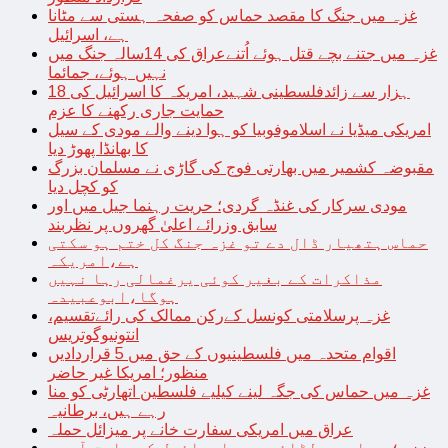
غزہ میں جنگ کا مقصد حماس کو صفحہ ہستی سے مٹانا
ہے، اسرائیل
غزہ میں جتنے بچے قتل ہوئے اُتنےعراق کی 14سالہ جنگ میں
نہیں ہوئے، جمائما
18 ہزار سے زائدفلسطینی شہید، امریکہ کا اسرائیل کی
حمایت جاری رکھنے کا عزم
امریکی میڈیا نے اسلاموفوبیا کو ہوا دینے والے مودی کے سیل
کا بھانڈا پھوڑ دیا
مقبوضہ کشمیر میں بھارتی فوج کی گاڑی نے مسلمان بزرگ
کو کچل دیا
مودی سرکار کی غنڈہ گردی؛ حریت رہنما جیل میں اور
سابق وزرائے اعلیٰ گھروں پر نظربند
حماس ہتھیار ڈال دے تو غزہ جنگ کل ختم ہو سکتی
ہے،امریکہ
مذاکرات کے بغیر کوئی یرغمالی رہا نہیں
ہوگا،ابوعبیدہ
غزہ پرسلامتی کونسل کےرکن ممالک کی رائےتقسیم،
انتونیوگوتریس
اقوام متحدہ میں فلسطینیوں کے حق میں 5 قراردادیں
منظور؛ امریکا غیر حاضر
غزہ میں حماس کی جگہ لینے کیلیے فلسطین اتھارٹی کو منا
رہے ہیں، برطانیہ
عراق میں امریکی سفارت خانے پر میزائل حملہ
غزہ؛ حماس سے لڑائی میں اسرائیل کے سابق آرمی