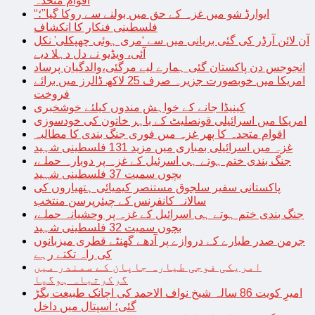
اقوام متحدہ
“ایوارڈ شو میں غزہ کے حق میں بولنے سے روکا گیا”؛
فلسطینی فنکار کا انکشاف
آن لائن آرڈر کی گئی بریانی میں سے ‘مری ہوئی چھپکلی’ نکل
آئی، ویڈیو نے دل دہلا دیے
انجوجس دن پاکستان گئی ہمارے لیے مرگئی،والدگیان پرساد
امریکا میں خوبصورت جزیرہ صرف 25 لاکھ ڈالرز میں برائے
فروخت
کینیڈا جانے کے خواہش مندوں کیلئے خوشخبری
امریکا میں اسرائیلی قونصلیٹ کے باہر خاتون کی خودسوزی
اقوام متحدہ کا پھر غزہ میں فوری جنگ بندی کا مطالبہ
غزہ میں اسرائیلی بمباری میں مزید 131 فلسطینی شہید
جنگ بندی ختم ہوتے ہی اسرئیل کے غزہ پر دوبارہ حملے،
بچوں سمیت 37 فلسطینی شہید
پاکستانی سفیر سلجوق مستنصر کیمیائی ہتھیاروں کی
سالانہ کانفرنس کے چیئرپرسن منتخب
جنگ بندی ختم ہوتے ہی اسرائیل کے غزہ پر وحشیانہ حملے،
بچوں سمیت 32 فلسطینی شہید
جرمن صدر طیارے کے دروازے پر آدھے گھنٹے قطری میزبانوں
کی راہ تکتے رہے
امریکی فوجی طیارہ جاپان کے سمندر میں
گرکرتباہ ہوگیا
امیرِ کویت 86 سالہ شیخ نواف الاحمد کی اچانک طبیعت بگڑ
گئی؛ اسپتال میں داخل