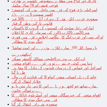
کارگل اور لداخ میں مظاہرے،مقبوضہ کشمیر پر بھارتی
فوجی قبضےکو 76 سال مکمل
اسرائیلی برّی فوج کی غزہ میں داخل ہونے کی کوشش؛
افسر سمیت 5 فوجی ہلاک
سعودی عرب ، ایک ہفتے کے دوران 17 ہزار ، 305 غیر
قانونی تارکین وطن گرفتار
اماراتی رئیل سٹیٹ کی کمپنیوں کے گروپ کا پاکستان
میں20سے 25ارب ڈالرز کی سرمایہ کاری کا اعلان
او آئی سی اور عرب لیگ کا ہنگامی اجلاس، غزہ میں فوری
جنگ بندی کا مطالبہ
’’یا رسول اللہﷺ! ہمارے ٹکڑے ہوتے رہے اور امت تماشا
دیکھتی رہی‘‘
اب ایک ہی ویزےپر6خلیجی ممالک کاسفر ممکن
دنیا میں کوئی جہنم ہے تو وہ غزہ ہے ، اقوام متحدہ
اسرائیل اور حماس کے درمیان قیدیوں کے تبادلے کا معاہدہ
طے پا گیا
چاند کے پہلے انسانی مشن ’اپولو 8‘ کی قیادت کرنے والے
خلاباز انتقال کرگئے
ہمارے ساتھ جو کچھ ہو رہا ہے اس کا ذمہ دار نیتن یاہو
ہے، یرغمالی خاتون
اقوام متحدہ کی خیرسگالی سفیر اور آسٹریلوی اداکارہ کا
غزہ میں جنگ بندی کا مطالبہ
سعودی شہزادہ انتقال کر گیا