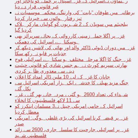
رہنماؤں نےاسرائیل کے غزہ اسپتال پر حملے کو ناجائز اور
غیر قانونی قرار دے دیا
برطانیہ میں طوفان “بابت” کی وارننگ، محکمہ موسمیات نے
تیز رفتار ہوائوں سے خبردار کردیا
بیلجیئم میں سویڈن کے 2 شہریوں کو گولیاں مارکر ہلاک
کردیا گیا
غزہ پر اگلا حملہ زمینی کارروائی کے بجائے سرپرائز بھی
ہوسکتا ہے، اسرائیل کی دھمکی
غزہ میں دوران ڈیوٹی ڈاکٹر والد اور بھائی کی لاشیں دیکھ کر
جذبات پر قابو نہ رکھ سکا
غزہ جنگ کا اگلا مرحلہ مختلف ہو سکتا ہے، اسرائیلی فوج
بھارتی سپریم کورٹ نے ہم جنس شادی کو قانونی حیثیت
دینے سے معذوری ظاہر کردی
جاپان کا غزہ کے لیے 10 ملین ڈالر امداد کا اعلان
جنگ مزید پھیلنے کا خدشہ ، ایک ہزار امریکی اسرائیل سے
نکل گئے
شہداء کی تعداد 2600 ہو گئی ، مردہ خانے بھر گئے ، غزہ
سے 11 لاکھ فلسطینیوں کا انخلاء
اسرائیل کے حامی امریکی چینل نے3 مسلمان اینکرز کو
معطل کردیا
غزہ پر قبضہ کرنا اسرائیل کی بڑی غلطی ہوگی: امریکی
صدر
غزہ پر اسرائیلی جارحیت کا سلسلہ جاری، 2600 سے زائد
فلسطینی شہید