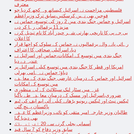
معترف
فلسطینی مزاحمت نے اسرائیل کیساتھ وہ کچھ کردیا جو
فوجیں بھی نہیں کرسکتیں،سابق ترک وزیراعظم
اسرائیل و حماس جنگ بندی میں 2 روز کی توسیع، حماس نے
مزید 11 یرغمالی رہا کر دیے
بی جے پی کا تاریخی بھارتی شہر حیدر آباد کا نام تبدیل کرنے
کا اعلان
رہائی پانے والے یرغمالیوں نے حماس کے سلوک کو اچھا قرار
دیا، اسرائیلی صحافی کا اعتراف
جنگ بندی میں توسیع کے امکانات،حماس اور اسرائیل نے
عندیہ دے دیا
امریکا اور قطر کا جنگ بندی میں توسیع کیلیے اسرائیل پر
دباؤ؛ حماس نے ہامی بھرلی
اسرائیل اور حماس کے درمیان عارضی جنگ بندی کے معاہدے
میں توسیع کے امکانات
غزہ میں سٹار لنک سیٹلائٹ کے لیے منظوری
ضروری،اسرائیل اور مسک کے درمیان معاہدہ طے پاگیا
ٹیکس نیٹ اور ٹیکس ریونیو بڑھانے کیلیے آئی ایم ایف کی ٹیم
پاکستان پہنچ گئی
طالبان وزیر خارجہ امیر متقی کو نائب وزیراعظم کا عہدہ
بھی دیدیا گیا
آسمانی بجلی گرنے سے 20 افراد ہلاک
سابق وزیر دفاع کو 7 سال قید