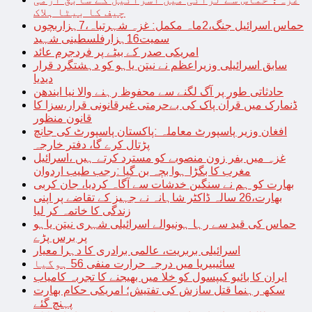
چیف کا بیٹا ہلاک
حماس اسرائیل جنگ،2ماہ مکمل: غزہ شہرتباہ،7ہزاربچوں
سمیت16ہزارفلسطینی شہید
امریکی صدر کے بیٹے پر فردجرم عائد
سابق اسرائیلی وزیراعظم نے نیتن یاہو کو دہشتگرد قرار
دیدیا
حادثاتی طور پر آگ لگنے سے محفوظ رہنے والا نیا ایندھن
ڈنمارک میں قرآن پاک کی بےحرمتی غیرقانونی قرار،سزا کا
قانون منظور
افغان وزیر پاسپورٹ معاملہ :پاکستان پاسپورٹ کی جانچ
پڑتال کرے گا، دفتر خارجہ
غزہ میں بفر زون منصوبے کو مسترد کرتے ہیں ،اسرائیل
مغرب کا بگڑا ہوا بچہ بن گیا :رجب طیب اردوان
بھارت کو ہم نے سنگین خدشات سے آگاہ کردیا، جان کربی
بھارت،26 سالہ ڈاکٹر شاہانہ نے جہیز کے تقاضے پر اپنی
زندگی کا خاتمہ کر لیا
حماس کی قید سے رہا ہونیوالے اسرائیلی شہری نیتن یاہو
پر برس پڑے
اسرائیلی بربریت، عالمی برادری کا دہرا معیار
سائیبیریا میں درجہ حرارت منفی 56 ہوگیا
ایران کا بائیو کیپسول کو خلا میں بھیجنے کا تجربہ کامیاب
سکھ رہنما قتل سازش کی تفتیش؛ امریکی حکام بھارت
پہنچ گئے