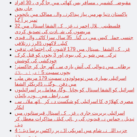
مقبوضہ کشمیر ، مسافر بس کھائی میں جا گری ، 30 افراد
جاں بحق
پاکستان دنیا بھرمیں پیاز پیداکرنے والے ممالک میں پانچویں
نمبر پر آ گیا
فلسطینی ہلال احمر نے غزہ کے الشفا اسپتال میں 32
مریضوں کی شہادت کی تصدیق کردی
جنسی حملہ کیس میں بے گناہ 35 سال سزا کاٹنے والے قیدی
کیلیے لاکھوں ڈالرز زرتلافی
غزہ کے الشفا ہسپتال میں 179 لاشوں کی اجتماعی تدفین
ترکیہ میں شوہر کی بیوی اور 3 بچوں کو قتل کرکے
خودکشی کی کوشش
برطانیہ میں دیوالی کی آتش بازی سے گھر جل کر خاکستر؛
بچوں سمیت 5 افراد ہلاک
اسرائیلی بمباری میں نومولودوں سمیت 179 مریض ملبے
میں دفن ہوگئے، ڈائریکٹر الشفا
اسرائیل کو الشفا اسپتال کو بچانا ہوگا، معاملے پر اسرائیلیوں
سے رابطے میں ہوں، بائیڈن
مصری کھلاڑی کا اسرائیلی کو شکست دے کر ہاتھ ملانے سے
انکار
اسرائیلی بربریت جاری ، غزہ کے اسپتال قبرستانوں میں
تبدیل ، حماس نے قیدیوں کی رہائی کیلئے مذاکرات معطل کر
دیئے
حزب اللہ نے شام میں امریکی اڈے پر راکٹس برسا دیئے؛ 4
فوجی ہلاک