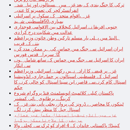
ترکی کا جنگ بندی کے بعد غزہ میں ہسپتالوں اور تباہ شدہ
انفرانسٹرکچر کی تعمیرنو کا عندیہ
غزہ ،اقوام متحدہ کے سکول پر اسرائیلی
بمباری،50فلسطینی شہید
جنوبی افریقا نے اسرائیل کیخلاف بین الاقوامی فوجداری
عدالت میں شکایت درج کرا دی
ہالینڈ میں پہلی بار مسلم تارکین وطن خاتون وزیراعظم
بننے کے قریب
ایران اسرائیل سے جنگ میں حماس کی ہر ممکن مدد کرے
گا: سربراہ قدس فورس
ایران کا اسرائیل سے جنگ میں حماس کے ساتھ شامل ہونے
سے انکار
غزہ پر قبضے کا ارادہ نہیں رکھتے: اسرائیلی وزیراعظم
اسرائیل کے فلسطینی اسپتالوں پر حملےجاری، انڈونیشیا
اسپتال کام کرنےسے قاصر، ابن سینا اسپتال کو خالی کرنے کا
حکم
پاکستان کیلیے کلائمیٹ انویسٹمنٹ فنڈ پروگرام شروع
کرینگے، برطانوی ہائی کمشنر
ٹینکوں کا محاصرہ، ڈرونز کی پرواز، بجلی پانی بند، غزہ کے
اسپتال جیل کا منظر پیش کرنے لگے
غزہ میں انڈونیشیا اسپتال مکمل غیر فعال،
مریضوں کا علاج ناممکن ہوگیا
کینیڈا؛ پاکستانی خاندان کے 4 افراد کو ٹرک سے کچلنے والا