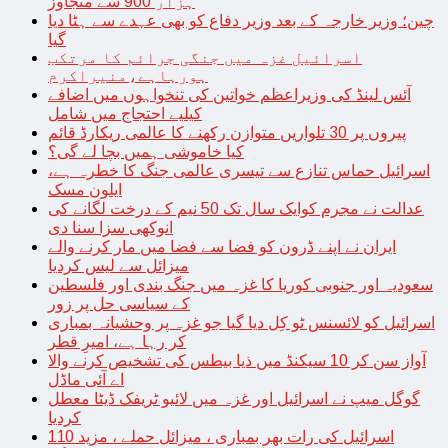
ہزار 900 سے متجاوز
چین؛ وزیر خارجہ کے بعد وزیر دفاع کو بھی عہدے سے ہٹا دیا
گیا
اسرائیل غزہ میں جنگی جرائم کا مرتکب
ہورہاہے،منیراکرم
آئس لینڈ کی وزیراعظم خواتین کی تنخواہوں میں اضافے
کیلیے احتجاج میں شامل
پیروں پر 30 تلواریں متوازن رکھنے کا عالمی ریکارڈ قائم
کیا خاموشی ہمیں بچا لے گی؟
اسرائیل حماس تنازع سے تیسری عالمی جنگ کا خطرہ ہے،
ایلون مسک
عدالت نے مجرم کوایک سال تک 50 نیم کے درخت لگانے کی
انوکھی سزا سنا دی
ایران نے اپنے ڈرون کو فضا سے فضا میں مار کرنے والے
میزائل سے لیس کردیا
سعودیہ اور جنوبی کوریا کا غزہ میں جنگ بندی اور فلسطین
کے سیاسی حل پر زور
اسرائیل کو لائسنس ٹو کِل دیا گیا جو غزہ پر وحشیانہ بمباری
کر رہا ہے، امیرِ قطر
آواز سن کر 10 سیکنڈ میں ذیا بیطس کی تشخیص کرنے والا
اے آئی ماڈل
گوگل میپ نے اسرائیل اور غزہ میں لائیو ٹریفک ڈیٹا معطل
کردیا
اسرائیل کی رات بھر بمباری ، میزائل حملے ، مزید 110