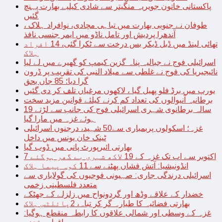
پاکستانی خاتون جویریہ منگیتر سے شادی کیلیے بھارت پہنچ
گئیں
طوفان نے جنوبی بھارت میں تباہی مچادی، نوافراد ہلاک ،
آندھرا پردیش اور تامل ناڈو میں ایمر جنسی نافذ
تھائی لینڈ میں ڈبل ڈیکر بس درخت سے ٹکرا گئی، 14 افراد
ہلاک
اسرائیلی فوج نے جبالیہ پناہ گزین کیمپ کو گھیرے میں لے لیا
نائیجیریا کی فوج نے غلطی سے میلاد النبی کی تقریب پر ڈرون
گرا دیا؛ 85 جاں بحق
یورپ میں برڈ فلو پھیل گیا ، لاکھوں مرغیاں تلف کر دی گئیں
برطانیہ آنیوالوں کی تعداد کم کرنے کیلئے قوانین مزید سخت
19 سالہ برطانوی شہری اسرائیلی فوج کی جانب سے لڑتے
ہوئے غزہ میں مارا گیا
غزہ؛ اسکولوں پربمباری سے50 شہید، درجنوں اسرائیلی
ٹینک خان یونس میں داخل
بھارتی ائیرپورٹ پانی میں ڈوب گیا
7 اکتوبر سے اب تک غزہ کے 19 لاکھ شہری بے گھر ہوگئے
انڈونیشیا: آتش فشاں پھٹنے سے 11 کوہ پیما ہلاک
اسرائیلی درندگی جاری: صہیونی فوجیوں کی گولاباری سے
متعدد فلسطینی زخمی
خضدار کے علاقے وڈھ اور گردونواح میں زلزلے کے جھٹکے
بھارتی فضائیہ کا طیارہ گر کر تباہ، 2پائلٹس ہلاک
غزہ کے وسطی اور شمالی علاقوں کا رابطہ منقطع ہوگیا: