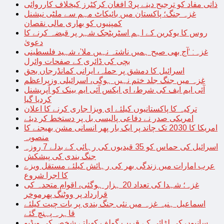
ذاتی مفاد کو ترجیح دینے پر3 افغان کرکٹرز کیخلاف کارروائی
غزہ جنگ؛ پاکستان میں بائیکاٹ مہم سے ملٹی نیشنل
کمپنیوں کو بھاری مالی نقصان
روس کا یوکرین کے اہم اسٹریٹجک شہر پر قبضہ کرنے کا
دعویٰ
غزہ: ‘آج بھی صبح ہمیں ناشتہ نہیں ملا’، شہید فلسطینی
بچی کی ڈائری کے صفحات وائرل
اسرائیل کا دمشق پر حملہ، ایرانی کمانڈرجاں بحق
غزہ میں جنگ جلد ختم نہیں ہوگی، اسرائیلی وزیراعظم
آئی ایم ایف کی شرط، ای ایکس آئی ایم بینک کو آپریشنل
کردیا گیا
ترکیہ کا پاکستانیوں کیلئے ای ویزا جاری کرنے کا اعلان
امریکی صدر نے دفاعی پالیسی بل پر دستخط کر دیئے
امریکا کا 2030 تک چاند پر ایک بار پھر انسانی مشن بھیجنے کا
منصوبہ
اسرائیل کی حماس کو 35 قیدیوں کی رہائی کے بدلے 7 روزہ
جنگ بندی کی پیشکش
عرب امارات میں زندگی بھر کی رہائش کیلئے مستقل ویزے
کا اجرا شروع
غزہ؛ شہدا کی تعداد 20 ہزار ہوگئی، اقوام متحدہ کی
قرارداد پر ووٹنگ پھرموخر
اسماعیل ہنیہ غزہ میں نئی جنگ بندی پر بات چیت کیلئے
قاہرہ پہنچ گئے
سانپوں کی لڑائی کے قریب گولف کھیلتے شخص کی ویڈیو