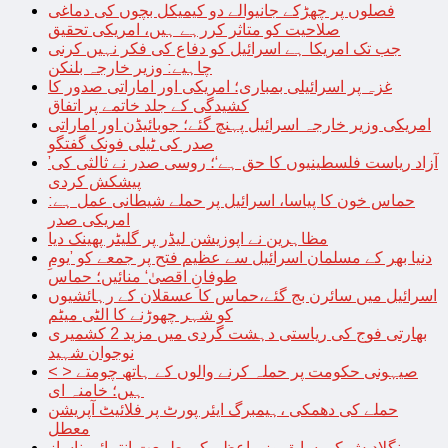
فصلوں پر چھڑکے جانیوالے دو کیمیکل بچوں کی دماغی
صلاحیت کو متاثر کررہے ہیں، امریکی تحقیق
جب تک امریکا ہے اسرائیل کو دفاع کی فکر نہیں کرنی
چاہیے: وزیر خارجہ بلنکن
غزہ پر اسرائیلی بمباری؛ امریکی اور اماراتی صدور کا
کشیدگی کے جلد خاتمے پر اتفاق
امریکی وزیر خارجہ اسرائیل پہنچ گئے؛ جوبائیڈن اور اماراتی
صدر کی ٹیلی فونک گفتگو
’آزاد ریاست فلسطینیوں کا حق ہے‘؛ روسی صدر نے ثالثی کی
پیشکش کردی
حماس خون کا پیاسا، اسرائیل پر حملے شیطانی عمل ہے:
امریکی صدر
مظاہرین نے اپوزیشن لیڈر پر گلیٹر پھینک دیا
دنیا بھر کے مسلمان اسرائیل سے عظیم فتح پر جمعے کو ’یومِ
طوفانِ اقصیٰ‘ منائیں؛ حماس
اسرائیل میں سائرن بج گئے،حماس کا عسقلان کے رہائشیوں
کو شہر چھوڑنے کا الٹی میٹم
بھارتی فوج کی ریاستی دہشت گردی میں مزید 2 کشمیری
نوجوان شہید
< > صیہونی حکومت پر حملہ کرنے والوں کے ہاتھ چومتے
ہیں؛ خامنہ ای
حملے کی دھمکی ،ہیمبرگ ایئر پورٹ پر فلائیٹ آپریشن
معطل
بنگلادیش کی سابق وزیراعظم کی طبیعت انتہائی ناساز