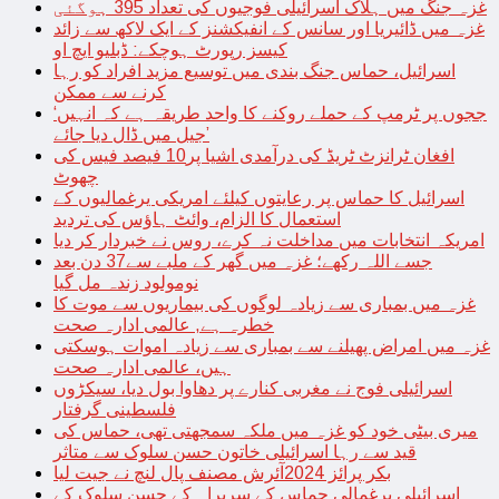
غزہ جنگ میں ہلاک اسرائیلی فوجیوں کی تعداد 395 ہوگئی
غزہ میں ڈائیریا اور سانس کے انفیکشنز کے ایک لاکھ سے زائد
کیسز رپورٹ ہوچکے: ڈبلیو ایچ او
اسرائیل، حماس جنگ بندی میں توسیع مزید افراد کو رہا
کرنے سے ممکن
‘ججوں پر ٹرمپ کے حملے روکنے کا واحد طریقہ ہے کہ انہیں
جیل میں ڈال دیا جائے’
افغان ٹرانزٹ ٹریڈ کی درآمدی اشیا پر10 فیصد فیس کی
چھوٹ
اسرائیل کا حماس پر رعایتوں کیلئے امریکی یرغمالیوں کے
استعمال کا الزام، وائٹ ہاؤس کی تردید
امریکہ انتخابات میں مداخلت نہ کرے، روس نے خبردار کر دیا
جسے اللہ رکھے؛ غزہ میں گھر کے ملبے سے37 دن بعد
نومولود زندہ مل گیا
غزہ میں بمباری سے زیادہ لوگوں کی بیماریوں سے موت کا
خطرہ ہے, عالمی ادارہ صحت
غزہ میں امراض پھیلنے سے بمباری سے زیادہ اموات ہوسکتی
ہیں، عالمی ادارہ صحت
اسرائیلی فوج نے مغربی کنارے پر دھاوا بول دیا، سیکڑوں
فلسطینی گرفتار
میری بیٹی خود کو غزہ میں ملکہ سمجھتی تھی، حماس کی
قید سے رہا اسرائیلی خاتون حسن سلوک سے متاثر
بکر پرائز 2024آئرش مصنف پال لنچ نے جیت لیا
اسرائیلی یرغمالی حماس کے سربراہ کے حسن سلوک کے