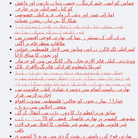
حماس کو ایسے ختم کرینگے ، جیسے دنیا نے نازیوں اور داعش
کو کیا ، اسرائیلی وزیر خارجہ
اماراتی صدر اور دبئی کے ولی عہد کیلئے خصوصی
شکارگاہیں تیار، رینجرز تعینات
غیر ملکی تارکین کو انخلا پر طبی امداد اور
خوراک فراہم کرنے کی ہدایت
پی ٹی آئی کے سینئر رہنما کی بھارتی فوجی آفیسرز سے
ملاقات منظرعام پر آگئی
اسرائیلی ٹک ٹاکرز نے اپنی ویڈیوز میں لاچار فلسطینی خواتین
اور بچوں کا مذاق اُڑایا
ووٹ دینے کیلئے فائر الارم بجانے والے کانگرس مین کو جرمانہ
امریکا:نامعلوم افرادکی فائرنگ،5افرادہلاک
جنگ بندی کیلئے مغرب غزہ میں مزید اور کیا
کرانا چاہتا ہے؟اردوان جنگ بندی کیلئے مغرب
غزہ میں مزید اور کیا کرانا چاہتا ہے؟اردوان
بھارتی ریاست آسام میں دوسری شادی کیلیے حکومت سے
اجازت لازمی قرار
خدارا ! ہمارے بچوں کو بچالیں؛ فلسطینی مندوب اقوام
متحدہ اجلاس میں رو پڑے
سابق وزیراعظم دل کا دورہ پڑنے سے انتقال کرگئے
مقبوضہ کشمیر پر بھارتی غاصبانہ قبضے کو 76 سال ہوگئے
غیر قانونی طور پر مقیم غیر ملکیوں کا انخلا، صرف 4دن
باقی
بھارتی فوج کی ریاستی دہشت گردی میں مزید 5 کشمیری