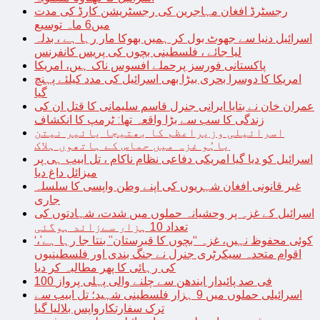
رجسٹرڈ افغان مہاجرین کی رجسٹریشن کارڈ کی مدت
میں6 ماہ توسیع
اسرائیل دنیا سے جھوٹ بول کر ہمیں بھوکا مار رہا ہے ، بدلہ
لیا جائے ، فلسطینی بچوں کی پریس کانفرنس
پاکستانی فورسز پرحملے افسوس ناک ہیں، امریکا
امریکا کا دوسرا بحری بیڑا بھی اسرائیل کی مدد کیلئے پہنچ
گیا
عمران خان نے بتایا ایرانی جنرل قاسم سلیمانی کا قتل ان کی
زندگی کا سب سے بڑا واقعہ تھا: ٹرمپ کا انکشاف
اسرائیلی وزیراعظم کا بھتیجا یائیر نیتن
یاہُو غزہ میں حماس کے ہاتھوں ہلاک
اسرائیل کو دیا گیا امریکی دفاعی نظام ناکام ، تل ابیب ہی پر
میزائل داغ دیا
غیر قانونی افغان شہریوں کی اپنے وطن واپسی کا سلسلہ
جاری
اسرائیل کے غزہ پر وحشیانہ حملوں میں شدت، شہادتوں کی
تعداد 10 ہزار سےزائد ہوگئی
‘کوئی محفوظ نہیں، غزہ “بچوں کا قبرستان” بنتا جا رہا ہے’،
اقوام متحدہ سیکرٹری جنرل نے جنگ بندی اور فلسطینیوں
کی رہائی کا پھر مطالبہ کر دیا
100 فی صد پائیدار ایندھن سے چلنے والی پہلی پرواز
اسرائیلی حملوں میں 9 ہزار فلسطینی شہید؛ تل ابیب سے
ترک سفارتکارواپس بلالیا گیا