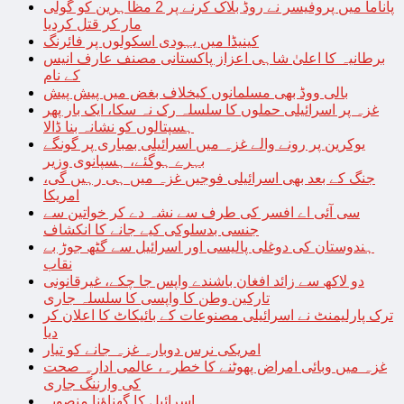
پاناما میں پروفیسر نے روڈ بلاک کرنے پر 2 مظاہرین کو گولی
مار کر قتل کردیا
کینیڈا میں یہودی اسکولوں پر فائرنگ
برطانیہ کا اعلیٰ شاہی اعزاز پاکستانی مصنف عارف انیس
کے نام
بالی ووڈ بھی مسلمانوں کیخلاف بغض میں پیش پیش
غزہ پر اسرائیلی حملوں کا سلسلہ رک نہ سکا، ایک بار پھر
ہسپتالوں کو نشانہ بنا ڈالا
یوکرین پر رونے والے غزہ میں اسرائیلی بمباری پر گونگے
بہرے ہوگئے، ہسپانوی وزیر
جنگ کے بعد بھی اسرائیلی فوجیں غزہ میں ہی رہیں گی،
امریکا
سی آئی اے افسر کی طرف سے نشہ دے کر خواتین سے
جنسی بدسلوکی کیے جانے کا انکشاف
ہندوستان کی دوغلی پالیسی اور اسرائیل سے گٹھ جوڑ بے
نقاب
دو لاکھ سے زائد افغان باشندے واپس جا چکے، غیرقانونی
تارکین وطن کا واپسی کا سلسلہ جاری
ترک پارلیمنٹ نے اسرائیلی مصنوعات کے بائیکاٹ کا اعلان کر
دیا
امریکی نرس دوبارہ غزہ جانے کو تیار
غزہ میں وبائی امراض پھوٹنے کا خطرہ، عالمی ادارہ صحت
کی وارننگ جاری
اسرائیل کا گھناؤنا منصوبہ