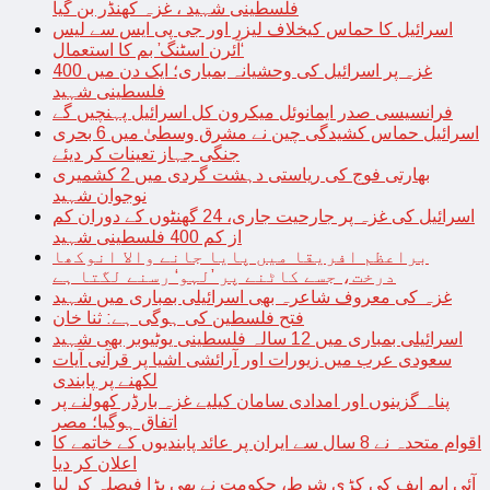
فلسطینی شہید ، غزہ کھنڈر بن گیا
اسرائیل کا حماس کیخلاف لیزر اور جی پی ایس سے لیس
‘آئرن اسٹنگ’ بم کا استعمال
غزہ پر اسرائیل کی وحشیانہ بمباری؛ ایک دن میں 400
فلسطینی شہید
فرانسیسی صدر ایمانوئل میکرون کل اسرائیل پہنچیں گے
اسرائیل حماس کشیدگی چین نے مشرق وسطیٰ میں 6 بحری
جنگی جہاز تعینات کر دیئے
بھارتی فوج کی ریاستی دہشت گردی میں 2 کشمیری
نوجوان شہید
اسرائیل کی غزہ پر جارحیت جاری، 24 گھنٹوں کے دوران کم
از کم 400 فلسطینی شہید
براعظم افریقا میں پایا جانے والا انوکھا
درخت، جسے کاٹنے پر ’لہو‘ رسنے لگتا ہے
غزہ کی معروف شاعرہ بھی اسرائیلی بمباری میں شہید
فتح فلسطین کی ہوگی ہے: ثنا خان
اسرائیلی بمباری میں 12 سالہ فلسطینی یوٹیوبر بھی شہید
سعودی عرب میں زیورات اور آرائشی اشیا پر قرآنی آیات
لکھنے پر پابندی
پناہ گزینوں اور امدادی سامان کیلیے غزہ بارڈر کھولنے پر
اتفاق ہوگیا؛ مصر
اقوام متحدہ نے 8 سال سے ایران پر عائد پابندیوں کے خاتمے کا
اعلان کر دیا
آئی ایم ایف کی کڑی شرط، حکومت نے بھی بڑا فیصلہ کر لیا