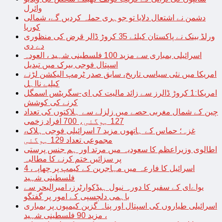
وائرل
دشمن نے اشتعال دلایا تو جوہری حملہ کردیں گے، شمالی
کوریا
ورلڈ بینک نے پاکستان کیلئے 35 کروڑ ڈالر قرض کی منظوری
دے دی
اسرائیلی بمباری سے مزید 100 فلسطینی شہید ، العودہ
اسپتال فوجی بیرک میں تبدیل
امریکا میں نئی سیاسی تاریخ، سابق صدر ٹرمپ الیکشن لڑنے
کیلیے نااہل
امریکا:1 کروڑ ڈالرز سے زائد مالیت کی ای-سگریٹس اسمگل
کرنے کی کوشش
چین کے شمال مغربی حصے میں زلزلے سے ہلاکتوں کی تعداد
127 ہوگئی، 700 افراد زخمی
غزہ؛ حماس کے ہاتھوں مزید 7 اسرائیلی فوجی ہلاک،
مجموعی تعداد 129 ہوگئی
اطالوی وزیراعظم کا سعودیہ میں مرتد اور ہم جنس پرستی
پر سزائیں ختم کرنے کا مطالبہ
اسرائیل کا فارعہ میں مہاجرین کے کیمپ پر چھاپہ، 4
فلسطینی شہید
یواےای کے سفیر کا دورہ نیول ہیڈکوارٹرز، امیرالبحر سے
باہمی دلچسپی کے امور پر گفتگو
اسرائیلی طیاروں کی اسپتال اور پناہ گزین کیمپوں پر بمباری
، مزید 90 فلسطینی شہید