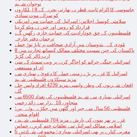
نوجوان شہید
جاسوسی کا الزام ثابت، قطر نے بھارتی بحریہ کے 8 اہلکاروں
کو سزائے موت سنادی
سلامتی کونسل اجلاس؛ اسرائیل کی حمایت میں امریکی
قرارداد کو روس اور چین نے ویٹو کردیا
فلسطینیوں کے حق خودارادیت کی حمایت جاری رکھیں گے،
ترجمان دفتر خارجہ
مُودی کے ہندوستان میں آزادیِ صحافت پر تابڑ توڑ حملے
پاکستان کی چین سمیت مختلف ممالک کیساتھ تجارت میں 8
ارب ڈالر کی گڑبڑ
اسرائیلی جنگی جرائم کو اجاگر کرنے پر ویب سمٹ کے سی
ای او مستعفی
اسرائیل کا غزہ پر بڑے زمینی حملے کا دعویٰ ، بمباری سے
مزید سینکڑوں فلسطینی شہید
افغان شہریوں کی وطن واپسی،مزید 4239 افراد واپس چلے
گئے
اسرائیلی بمباری سے شہید فلسطینیوں کی تعداد 6500 سے
متجاوز، 16 ہزار سے زائد زخمی
فلسطینی 56 سال سے جبر اور گٹھن میں جکڑے ہوئے ہیں؛
اقوامِ متحدہ
غزہ پر پھر بموں کی بارش ، مزید 704 فلسطینی شہید ،
اسلامی ممالک اسرائیل سے تعلقات ختم کریں ، حماس
مغربی کنارے پر بھی اسرائیلی بمباری؛ مجموعی شہادتیں 5