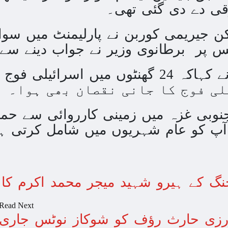
حماس نہ بچاتی تو اپنی ہی فوج
قی دے دی گئی تھی۔
حماس نہ بچاتی تو اپنی ہی فوج
ن جیریمی کوربن نے پارلیمنٹ میں سوال
بھارت نے بحیرہ عرب میں 
پر برطانوی وزیر نے جواب دینے سے ان
غزہ پر بمباری سے مزید 250 شہید ، رملہ میں خاتون فلسطینی سیاستدان گرفتار
ذاتی مفاد کو ترجیح دین
ی فوج کا جانی نقصان بھی ہوا۔
غزہ جنگ؛ پاکستان میں بائیکاٹ م
روس کا یوکری
 آپ کو عام شہریوں میں شامل کرتی ہ
غزہ: ‘آج بھی صبح ہمیں ناشتہ نہیں ملا
ا
 کے ہیرو شہید میجر محمد اکرم کا آج 52 واں یوم ش
غزہ می
Read Next
آئی ایم ایف کی ش
رزی حارث رؤف کو شوکاز نوٹس جاری
ترک