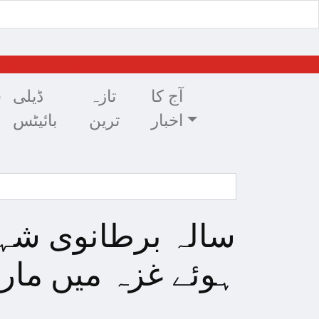
آج کا
تازہ
ڈیلی
ق
اخبار
ترین
بائیٹس
ہوئے غزہ میں مارا 