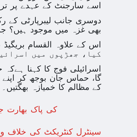
اسے سارجنٹ کے عہدے پر تر
دوسری جانب لیبرپارٹی کے رک
بھی غزہ میں موجود ہیں؟ جس 
کیا، جھڑپوں میں اسرائیل
گا، حماس جان بوجھ کر اپنے
کے مظالم کا خمیازہ بھگتیں۔
1971کی پاک بھارت جنگ
سینٹرل کنٹریکٹ کی خلاف و