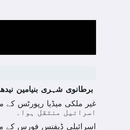
برطانوی شہری بنیامین نیدھم اسرائیلی فوج کی جانب سے لڑتے ہوئے غزہ میں مارا گیا۔
اسرائیل منتقل ہوا۔
اسرائیلی ڈیفنس فورس کے مطاب