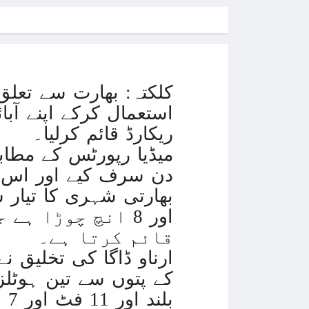
استعمال کرکے اپنے آب
ریکارڈ قائم کرلیا۔
دن سرف کیے اور اس عمل
اور 8 انچ چوڑا 
قائم کرتا ہے۔
ارناو ڈاگا کی تخلیق نے
بلند اور 11 فٹ اور 7 انچ چوڑا تھا۔