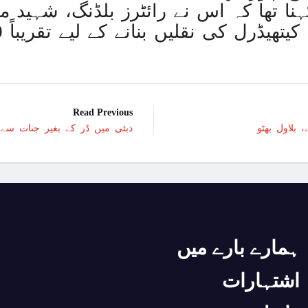
ہنا تھا کہ اس نے رائٹرز بلڈنگ، شہید م
امر
امریکا کا 2030 تک چاند پر ایک بار پھر انسانی مشن بھیجنے کا منصوبہ
اسرائیل کی حماس کو 35 قیدیوں کی رہائی کے بدلے 7 روزہ جنگ بندی کی پیشکش
عرب امارات میں زندگی 
Read Previous
 بلاول بھٹو
دبئی میں ڈر کے بغیر جنات سے م
غزہ؛ شہدا کی تعداد 20 ہزار ہوگئی، اقوام متحدہ کی قرارداد پر ووٹنگ پھرموخر
اسماعیل ہنیہ غزہ میں
سانپوں کی لڑ
دشمن نے اشتع
ہمارے بارے میں
ورلڈ بینک نے پاکستان کیلئے 35 کروڑ ڈ
اسرائیلی بمباری سے مزید 100 فلسطینی شہید ، العودہ اسپتال فوجی بیرک میں تبدیل
اشتہارات
امریکا میں نئی سیاسی 