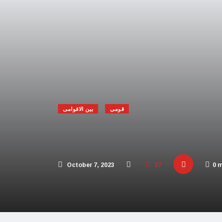
 افریقہ اسرائیل کیخلاف عالمی عدالت پہنچ گیا
یحدگی پسند قوتوں کی مالی مدد کر رہا ہے: چین
اڑیاں تباہ، 3 صہیونی ہلاک
پنا فوجی اور سیاسی انجام لکھ دیا،اسامہ حمدان
مکہ مکرمہ میں سونے کے متعدد نئے ذخائر مل گئے
قومی
بین الاقوامی
تی، عرب امارات میں سال نو کی تقاریب منسوخ
و بھارت میں محتاط رہنے کی ہدایات جاری کردیں
 پاکستان آنے والے امریکی بحری جہاز پر حملہ
October 7, 2023
27
0 
ور اسرائیل کا حماس کو جڑ سے ختم کرنے پر اتفاق
 کئی اسلامی ممالک سے جنگ چھیڑنے کی دھمکی