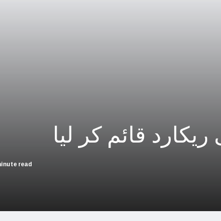
چین؛ میزائل یونٹ سے منسلک 4 جرنیلوں سمیت 9 فوجی اہلکارپارلیمنٹ سے برطرف
فلسطینیوں کی نسل کشی، جنوبی
بھارت بلوچستان کی عل
حماس کے حملوں میں 7 اسرائیلی گ
اسرائیلی جارحیت نے ا
فلسطینی مسلمانوں سے اظہاریکجہ
ریکارد قائم کر لیا
اسرائیل نے اپنے شہریوں ک
سعودی عرب سے
minute read
امریکا ا
اسرائیل کی