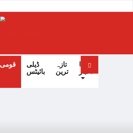
آج کا
تازہ
ڈیلی
قومی
اخبار
ترین
بائیٹس