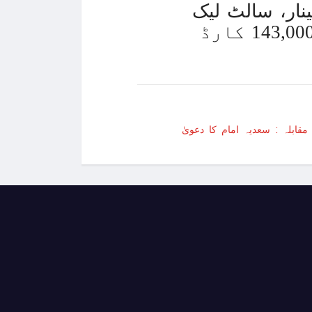
ینار، سالٹ لیک
یکی صدر نے دفاعی پالیسی بل پر دستخط کر دیئے
اسٹیڈیم اور سینٹ پال کیتھیڈرل کی نقلیں بنانے کے لیے تقریباً 143,000 کارڈ
بھر کی رہائش کیلئے مستقل ویزے کا اجرا شروع
قابلہ : سعدیہ امام کا دعویٰ
 نئی جنگ بندی پر بات چیت کیلئے قاہرہ پہنچ گئے
ائی کے قریب گولف کھیلتے شخص کی ویڈیو وائرل
ال دلایا تو جوہری حملہ کردیں گے، شمالی کوریا
الر قرض کی منظوری دے دی
تاریخ، سابق صدر ٹرمپ الیکشن لڑنے کیلیے نااہل