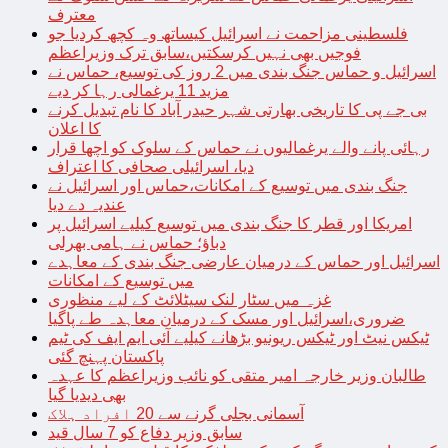
معترف
فلسطینی مزاحمت نے اسرائیل کیساتھ وہ کچھ کردیا جو
فوجیں بھی نہیں کرسکتیں،سابق ترک وزیراعظم
اسرائیل و حماس جنگ بندی میں 2 روز کی توسیع، حماس نے
مزید 11 یرغمالی رہا کر دیے
بی جے پی کا تاریخی بھارتی شہر حیدر آباد کا نام تبدیل کرنے
کا اعلان
رہائی پانے والے یرغمالیوں نے حماس کے سلوک کو اچھا قرار
دیا، اسرائیلی صحافی کا اعتراف
جنگ بندی میں توسیع کے امکانات،حماس اور اسرائیل نے
عندیہ دے دیا
امریکا اور قطر کا جنگ بندی میں توسیع کیلیے اسرائیل پر
دباؤ؛ حماس نے ہامی بھرلی
اسرائیل اور حماس کے درمیان عارضی جنگ بندی کے معاہدے
میں توسیع کے امکانات
غزہ میں سٹار لنک سیٹلائٹ کے لیے منظوری
ضروری،اسرائیل اور مسک کے درمیان معاہدہ طے پاگیا
ٹیکس نیٹ اور ٹیکس ریونیو بڑھانے کیلیے آئی ایم ایف کی ٹیم
پاکستان پہنچ گئی
طالبان وزیر خارجہ امیر متقی کو نائب وزیراعظم کا عہدہ
بھی دیدیا گیا
آسمانی بجلی گرنے سے 20 افراد ہلاک
سابق وزیر دفاع کو 7 سال قید