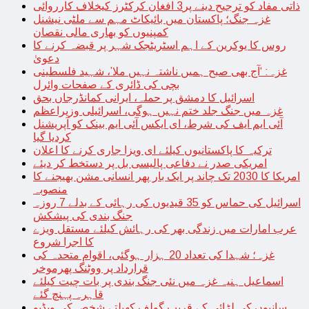
ذاتی مفاد کو ترجیح دینے پر3 افغان کرکٹرز کیخلاف کارروائی
غزہ جنگ؛ پاکستان میں بائیکاٹ مہم سے ملٹی نیشنل
کمپنیوں کو بھاری مالی نقصان
روس کا یوکرین کے اہم اسٹریٹجک شہر پر قبضہ کرنے کا
دعویٰ
غزہ: ‘آج بھی صبح ہمیں ناشتہ نہیں ملا’، شہید فلسطینی
بچی کی ڈائری کے صفحات وائرل
اسرائیل کا دمشق پر حملہ، ایرانی کمانڈرجاں بحق
غزہ میں جنگ جلد ختم نہیں ہوگی، اسرائیلی وزیراعظم
آئی ایم ایف کی شرط، ای ایکس آئی ایم بینک کو آپریشنل
کردیا گیا
ترکیہ کا پاکستانیوں کیلئے ای ویزا جاری کرنے کا اعلان
امریکی صدر نے دفاعی پالیسی بل پر دستخط کر دیئے
امریکا کا 2030 تک چاند پر ایک بار پھر انسانی مشن بھیجنے کا
منصوبہ
اسرائیل کی حماس کو 35 قیدیوں کی رہائی کے بدلے 7 روزہ
جنگ بندی کی پیشکش
عرب امارات میں زندگی بھر کی رہائش کیلئے مستقل ویزے
کا اجرا شروع
غزہ؛ شہدا کی تعداد 20 ہزار ہوگئی، اقوام متحدہ کی
قرارداد پر ووٹنگ پھرموخر
اسماعیل ہنیہ غزہ میں نئی جنگ بندی پر بات چیت کیلئے
قاہرہ پہنچ گئے
سانپوں کی لڑائی کے قریب گولف کھیلتے شخص کی ویڈیو