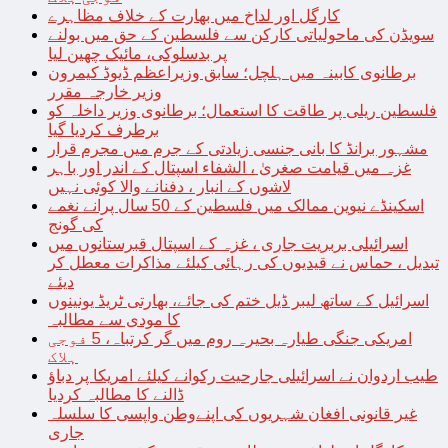
کارگل اور لداخ میں بھارت کے خلاف مظاہرے
سویڈن کی ماحولیاتی کارکن سے فلسطین کے حق میں بولنے
پر بدسلوکی، مائیک چھین لیا
برطانوی کابینہ میں ہلچل؛ سابق وزیراعظم ڈیوڈ کیمرون
وزیر خارجہ مقرر
فلسطین ریلی پر طاقت کا استعمال؛ برطانوی وزیر داخلہ کو
برطرف کردیا گیا
مشہور برانڈ کا بانی جنسی زیادتی کے جرم میں مجرم قرار
غزہ میں قیامت صغریٰ ، الشفاء اسپتال کے اندر اور باہر
لاشوں کے انبار ، دفنانے والا کوئی نہیں
اسکینڈے نیوین ممالک میں فلسطین کے 50 سال پرانے نغمے
کی گونج
اسرائیلی بربریت جاری ، غزہ کے اسپتال قبرستانوں میں
تبدیل ، حماس نے قیدیوں کی رہائی کیلئے مذاکرات معطل کر
دیئے
اسرائیل کے ساتھ لیبر ڈیل ختم کی جائے، بھارتی ٹریڈ یونینوں
کا مودی سے مطالبہ
امریکی جنگی طیارہ بحیرہ روم میں گر کرتباہ، 5 فوجی
ہلاک
طیب اردوان نے اسرائیلی جارحیت رکوانے کیلئے امریکا پر دباؤ
ڈالنے کا مطالبہ کردیا
غیر قانونی افغان شہریوں کی اپنےوطن واپسی کا سلسلہ
جاری