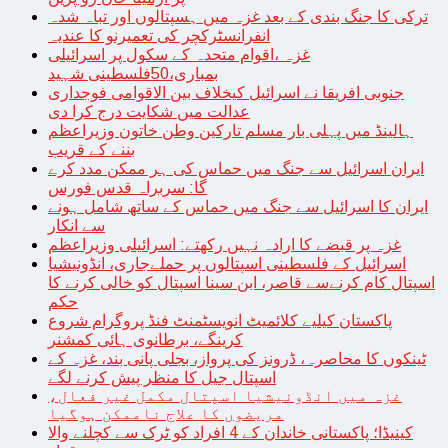
ترکی کا جنگ بندی کے بعد غزہ میں ہسپتالوں اور تباہ شدہ
انفرانسٹرکچر کی تعمیرنو کا عندیہ
غزہ ،اقوام متحدہ کے سکول پر اسرائیلی
بمباری،50فلسطینی شہید
جنوبی افریقا نے اسرائیل کیخلاف بین الاقوامی فوجداری
عدالت میں شکایت درج کرا دی
ہالینڈ میں پہلی بار مسلم تارکین وطن خاتون وزیراعظم
بننے کے قریب
ایران اسرائیل سے جنگ میں حماس کی ہر ممکن مدد کرے
گا: سربراہ قدس فورس
ایران کا اسرائیل سے جنگ میں حماس کے ساتھ شامل ہونے
سے انکار
غزہ پر قبضے کا ارادہ نہیں رکھتے: اسرائیلی وزیراعظم
اسرائیل کے فلسطینی اسپتالوں پر حملےجاری، انڈونیشیا
اسپتال کام کرنےسے قاصر، ابن سینا اسپتال کو خالی کرنے کا
حکم
پاکستان کیلیے کلائمیٹ انویسٹمنٹ فنڈ پروگرام شروع
کرینگے، برطانوی ہائی کمشنر
ٹینکوں کا محاصرہ، ڈرونز کی پرواز، بجلی پانی بند، غزہ کے
اسپتال جیل کا منظر پیش کرنے لگے
غزہ میں انڈونیشیا اسپتال مکمل غیر فعال،
مریضوں کا علاج ناممکن ہوگیا
کینیڈا؛ پاکستانی خاندان کے 4 افراد کو ٹرک سے کچلنے والا