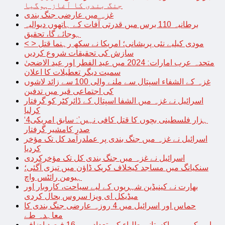
جنگ بندی کا آغاز ہوگیا
غزہ میں عارضی جنگ بندی
برطانیہ 110 برس میں قدرتی آفات کے ہاتھوں دیوالیہ
ہوجائے گا، تحقیق
< > مودی کیلیے نئی پریشانی؛ امریکا نے سکھ رہنما قتل
سازش کی تحقیقات شروع کردیں
متحدہ عرب امارات: 2024 میں عید الفطر اور عید الاضحیٰ
سمیت دیگر تعطیلات کا اعلان
غزہ کے الشفاء اسپتال سے ملنے والی 100 سے زائد لاشوں
کی اجتماعی قبر میں تدفین
اسرائیل نے غزہ میں الشفا اسپتال کے ڈائرکٹر کو گرفتار
کرلیا
‘4ہزار فلسطینی بچوں کا قتل کافی نہیں’: سابق امریکی
صدر کامشیر گرفتار
اسرائیل نے غزہ میں جنگ بندی پر عملدرآمد کل تک مؤخر
کردیا
اسرائیل نے غزہ میں جنگ بندی کل تک مؤخرکردی
سنکیانگ میں مساجد کیخلاف کریک ڈاؤن میں تیزی آگئی؛
ہیومن رائٹس واچ
بھارت نے کینیڈین شہریوں کے لیے سیاحت، کاروبار اور
میڈیکل ای ویزا سروس بحال کردی
حماس اور اسرائیل میں 4 روزہ عارضی جنگ بندی کا
معاہدہ طے
امریکہ میں پاکستانی طلباء کی تعداد میں 16 فیصد اضافہ