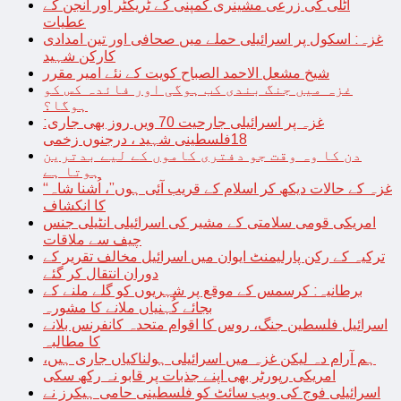
اٹلی کی زرعی مشینری کمپنی کے ٹریکٹر اور انجن کے
عطیات
غزہ: اسکول پر اسرائیلی حملے میں صحافی اور تین امدادی
کارکن شہید
شیخ مشعل الاحمد الصباح کویت کے نئے امیر مقرر
غزہ میں جنگ بندی کب ہوگی اور فائدہ کس کو
ہوگا؟
غزہ پر اسرائیلی جارحیت 70 ویں روز بھی جاری:
18فلسطینی شہید ، درجنوں زخمی
دن کا وہ وقت جو دفتری کاموں کے لیے بدترین
ہوتا ہے
“غزہ کے حالات دیکھ کر اسلام کے قریب آئی ہوں”، اُشنا شاہ
کا انکشاف
امریکی قومی سلامتی کے مشیر کی اسرائیلی انٹیلی جنس
چیف سے ملاقات
ترکیہ کے رکن پارلیمنٹ ایوان میں اسرائیل مخالف تقریر کے
دوران انتقال کر گئے
برطانیہ: کرسمس کے موقع پر شہریوں کو گلے ملنے کے
بجائے کُہنیاں ملانے کا مشورہ
اسرائیل فلسطین جنگ، روس کا اقوام متحدہ کانفرنس بلانے
کا مطالبہ
ہم آرام دہ لیکن غزہ میں اسرائیلی ہولناکیاں جاری ہیں،
امریکی رپورٹر بھی اپنے جذبات پر قابو نہ رکھ سکی
اسرائیلی فوج کی ویب سائٹ کو فلسطینی حامی ہیکرز نے