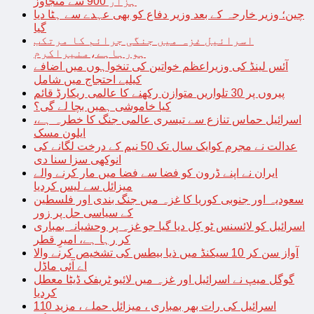
ہزار 900 سے متجاوز
چین؛ وزیر خارجہ کے بعد وزیر دفاع کو بھی عہدے سے ہٹا دیا
گیا
اسرائیل غزہ میں جنگی جرائم کا مرتکب
ہورہاہے،منیراکرم
آئس لینڈ کی وزیراعظم خواتین کی تنخواہوں میں اضافے
کیلیے احتجاج میں شامل
پیروں پر 30 تلواریں متوازن رکھنے کا عالمی ریکارڈ قائم
کیا خاموشی ہمیں بچا لے گی؟
اسرائیل حماس تنازع سے تیسری عالمی جنگ کا خطرہ ہے،
ایلون مسک
عدالت نے مجرم کوایک سال تک 50 نیم کے درخت لگانے کی
انوکھی سزا سنا دی
ایران نے اپنے ڈرون کو فضا سے فضا میں مار کرنے والے
میزائل سے لیس کردیا
سعودیہ اور جنوبی کوریا کا غزہ میں جنگ بندی اور فلسطین
کے سیاسی حل پر زور
اسرائیل کو لائسنس ٹو کِل دیا گیا جو غزہ پر وحشیانہ بمباری
کر رہا ہے، امیرِ قطر
آواز سن کر 10 سیکنڈ میں ذیا بیطس کی تشخیص کرنے والا
اے آئی ماڈل
گوگل میپ نے اسرائیل اور غزہ میں لائیو ٹریفک ڈیٹا معطل
کردیا
اسرائیل کی رات بھر بمباری ، میزائل حملے ، مزید 110