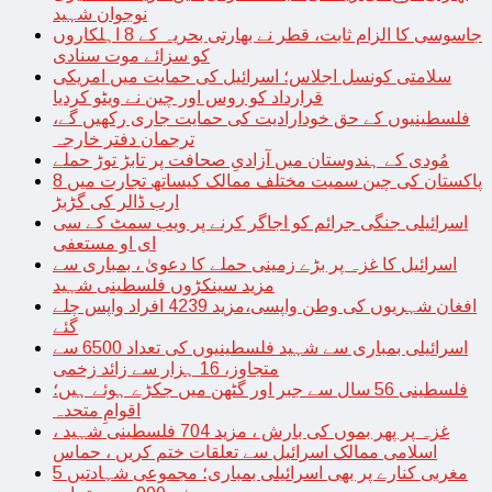
نوجوان شہید
جاسوسی کا الزام ثابت، قطر نے بھارتی بحریہ کے 8 اہلکاروں
کو سزائے موت سنادی
سلامتی کونسل اجلاس؛ اسرائیل کی حمایت میں امریکی
قرارداد کو روس اور چین نے ویٹو کردیا
فلسطینیوں کے حق خودارادیت کی حمایت جاری رکھیں گے،
ترجمان دفتر خارجہ
مُودی کے ہندوستان میں آزادیِ صحافت پر تابڑ توڑ حملے
پاکستان کی چین سمیت مختلف ممالک کیساتھ تجارت میں 8
ارب ڈالر کی گڑبڑ
اسرائیلی جنگی جرائم کو اجاگر کرنے پر ویب سمٹ کے سی
ای او مستعفی
اسرائیل کا غزہ پر بڑے زمینی حملے کا دعویٰ ، بمباری سے
مزید سینکڑوں فلسطینی شہید
افغان شہریوں کی وطن واپسی،مزید 4239 افراد واپس چلے
گئے
اسرائیلی بمباری سے شہید فلسطینیوں کی تعداد 6500 سے
متجاوز، 16 ہزار سے زائد زخمی
فلسطینی 56 سال سے جبر اور گٹھن میں جکڑے ہوئے ہیں؛
اقوامِ متحدہ
غزہ پر پھر بموں کی بارش ، مزید 704 فلسطینی شہید ،
اسلامی ممالک اسرائیل سے تعلقات ختم کریں ، حماس
مغربی کنارے پر بھی اسرائیلی بمباری؛ مجموعی شہادتیں 5