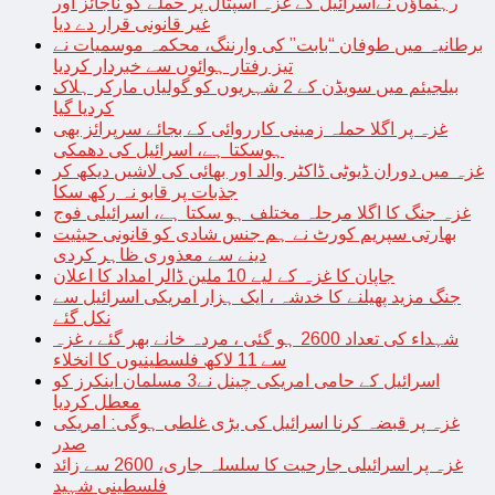
رہنماؤں نےاسرائیل کے غزہ اسپتال پر حملے کو ناجائز اور
غیر قانونی قرار دے دیا
برطانیہ میں طوفان “بابت” کی وارننگ، محکمہ موسمیات نے
تیز رفتار ہوائوں سے خبردار کردیا
بیلجیئم میں سویڈن کے 2 شہریوں کو گولیاں مارکر ہلاک
کردیا گیا
غزہ پر اگلا حملہ زمینی کارروائی کے بجائے سرپرائز بھی
ہوسکتا ہے، اسرائیل کی دھمکی
غزہ میں دوران ڈیوٹی ڈاکٹر والد اور بھائی کی لاشیں دیکھ کر
جذبات پر قابو نہ رکھ سکا
غزہ جنگ کا اگلا مرحلہ مختلف ہو سکتا ہے، اسرائیلی فوج
بھارتی سپریم کورٹ نے ہم جنس شادی کو قانونی حیثیت
دینے سے معذوری ظاہر کردی
جاپان کا غزہ کے لیے 10 ملین ڈالر امداد کا اعلان
جنگ مزید پھیلنے کا خدشہ ، ایک ہزار امریکی اسرائیل سے
نکل گئے
شہداء کی تعداد 2600 ہو گئی ، مردہ خانے بھر گئے ، غزہ
سے 11 لاکھ فلسطینیوں کا انخلاء
اسرائیل کے حامی امریکی چینل نے3 مسلمان اینکرز کو
معطل کردیا
غزہ پر قبضہ کرنا اسرائیل کی بڑی غلطی ہوگی: امریکی
صدر
غزہ پر اسرائیلی جارحیت کا سلسلہ جاری، 2600 سے زائد
فلسطینی شہید