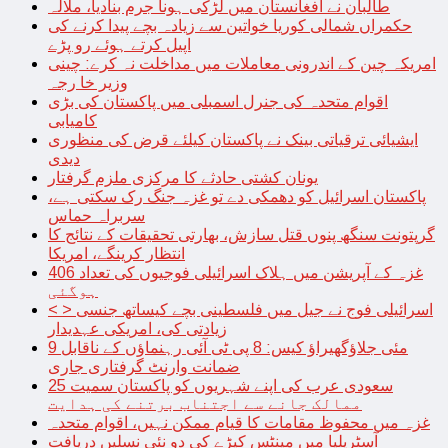
طالبان نے افغانستان میں لڑکی ہونا جرم بنادیا، ملالہ
حکمراں شمالی کوریا خواتین سے زیادہ بچے پیدا کرنے کی
اپیل کرتے ہوئے رو پڑے
امریکہ چین کے اندرونی معاملات میں مداخلت نہ کرے: چینی
وزیر خا رجہ
اقوام متحدہ کی جنرل اسمبلی میں پاکستان کی بڑی
کامیابی
ایشیائی ترقیاتی بینک نے پاکستان کیلئے قرض کی منظوری
دیدی
یونان کشتی حادثے کا مرکزی ملزم گرفتار
پاکستان اسرائیل کو دھمکی دے تو غزہ جنگ رک سکتی ہے،
سربراہ حماس
گرپتونت سنگھ پنوں قتل سازش، بھارتی تحقیقات کے نتائج کا
انتظار کرینگے، امریکا
غزہ کے آپریشن میں ہلاک اسرائیلی فوجیوں کی تعداد 406
ہوگئی
< > اسرائیلی فوج نے جیل میں فلسطینی بچے کیساتھ جنسی
زیادتی کی، امریکی عہدیدار
9 مئی جلاؤگھیراؤ کیس: 8 پی ٹی آئی رہنماؤں کے ناقابل
ضمانت وارنٹ گرفتاری جاری
سعودی عرب کی اپنے شہریوں کو پاکستان سمیت 25
ممالک جانے سے اجتناب برتنے کی ہدایت
غزہ میں محفوظ مقامات کا قیام ممکن نہیں، اقوام متحدہ
آسٹریلیا میں مینٹس کیڑے کی دو نئی نسلیں دریافت