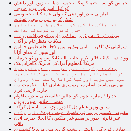
حماس کو ایسے ختم کرینگے ، جیسے دنیا نے نازیوں اور داعش
کو کیا ، اسرائیلی وزیر خارجہ
اماراتی صدر اور دبئی کے ولی عہد کیلئے خصوصی
شکارگاہیں تیار، رینجرز تعینات
غیر ملکی تارکین کو انخلا پر طبی امداد اور
خوراک فراہم کرنے کی ہدایت
پی ٹی آئی کے سینئر رہنما کی بھارتی فوجی آفیسرز سے
ملاقات منظرعام پر آگئی
اسرائیلی ٹک ٹاکرز نے اپنی ویڈیوز میں لاچار فلسطینی خواتین
اور بچوں کا مذاق اُڑایا
ووٹ دینے کیلئے فائر الارم بجانے والے کانگرس مین کو جرمانہ
امریکا:نامعلوم افرادکی فائرنگ،5افرادہلاک
جنگ بندی کیلئے مغرب غزہ میں مزید اور کیا
کرانا چاہتا ہے؟اردوان جنگ بندی کیلئے مغرب
غزہ میں مزید اور کیا کرانا چاہتا ہے؟اردوان
بھارتی ریاست آسام میں دوسری شادی کیلیے حکومت سے
اجازت لازمی قرار
خدارا ! ہمارے بچوں کو بچالیں؛ فلسطینی مندوب اقوام
متحدہ اجلاس میں رو پڑے
سابق وزیراعظم دل کا دورہ پڑنے سے انتقال کرگئے
مقبوضہ کشمیر پر بھارتی غاصبانہ قبضے کو 76 سال ہوگئے
غیر قانونی طور پر مقیم غیر ملکیوں کا انخلا، صرف 4دن
باقی
بھارتی فوج کی ریاستی دہشت گردی میں مزید 5 کشمیری