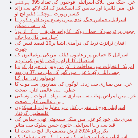
غزہ جنگ میں ہلاک اسرائیلی فوجیوں کی تعداد 395 ہوگئی
غزہ میں ڈائیریا اور سانس کے انفیکشنز کے ایک لاکھ سے زائد
کیسز رپورٹ ہوچکے: ڈبلیو ایچ او
اسرائیل، حماس جنگ بندی میں توسیع مزید افراد کو رہا
کرنے سے ممکن
‘ججوں پر ٹرمپ کے حملے روکنے کا واحد طریقہ ہے کہ انہیں
جیل میں ڈال دیا جائے’
افغان ٹرانزٹ ٹریڈ کی درآمدی اشیا پر10 فیصد فیس کی
چھوٹ
اسرائیل کا حماس پر رعایتوں کیلئے امریکی یرغمالیوں کے
استعمال کا الزام، وائٹ ہاؤس کی تردید
امریکہ انتخابات میں مداخلت نہ کرے، روس نے خبردار کر دیا
جسے اللہ رکھے؛ غزہ میں گھر کے ملبے سے37 دن بعد
نومولود زندہ مل گیا
غزہ میں بمباری سے زیادہ لوگوں کی بیماریوں سے موت کا
خطرہ ہے, عالمی ادارہ صحت
غزہ میں امراض پھیلنے سے بمباری سے زیادہ اموات ہوسکتی
ہیں، عالمی ادارہ صحت
اسرائیلی فوج نے مغربی کنارے پر دھاوا بول دیا، سیکڑوں
فلسطینی گرفتار
میری بیٹی خود کو غزہ میں ملکہ سمجھتی تھی، حماس کی
قید سے رہا اسرائیلی خاتون حسن سلوک سے متاثر
بکر پرائز 2024آئرش مصنف پال لنچ نے جیت لیا
اسرائیلی یرغمالی حماس کے سربراہ کے حسن سلوک کے