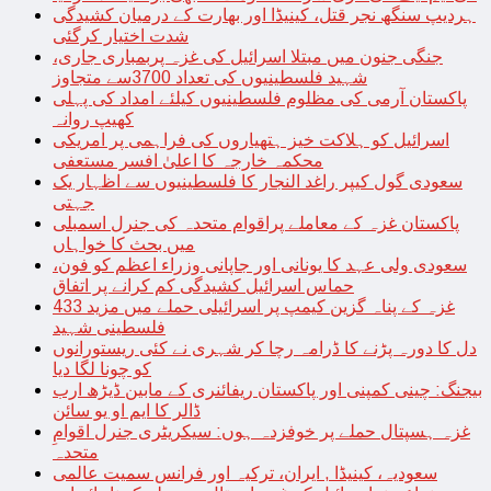
ہردیپ سنگھ نجر قتل، کینیڈا اور بھارت کے درمیان کشیدگی
شدت اختیار کرگئی
جنگی جنون میں مبتلا اسرائیل کی غزہ پربمباری جاری،
شہید فلسطینیوں کی تعداد 3700سے متجاوز
پاکستان آرمی کی مظلوم فلسطینیوں کیلئے امداد کی پہلی
کھیپ روانہ
اسرائیل کو ہلاکت خیز ہتھیاروں کی فراہمی پر امریکی
محکمہ خارجہ کا اعلیٰ افسر مستعفی
سعودی گول کیپر راغد النجار کا فلسطینیوں سے اظہار یک
جہتی
پاکستان غزہ کے معاملے پراقوام متحدہ کی جنرل اسمبلی
میں بحث کا خواہاں
سعودی ولی عہد کا یونانی اور جاپانی وزراء اعظم کو فون،
حماس اسرائیل کشیدگی کم کرانے پر اتفاق
غزہ کے پناہ گزین کیمپ پر اسرائیلی حملے میں مزید 433
فلسطینی شہید
دل کا دورہ پڑنے کا ڈرامہ رچا کر شہری نے کئی ریستورانوں
کو چونا لگا دیا
بیجنگ: چینی کمپنی اور پاکستان ریفائنری کے مابین ڈیڑھ ارب
ڈالر کا ایم او یو سائن
غزہ ہسپتال حملے پر خوفزدہ ہوں: سیکریٹری جنرل اقوامِ
متحدہ
سعودیہ، کینیڈا , ایران، ترکیہ اور فرانس سمیت عالمی