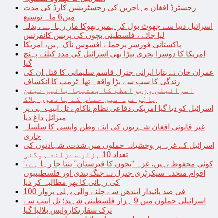
رجسٹرڈ افغان مہاجرین کی رجسٹریشن کارڈ کی مدت
میں6 ماہ توسیع
اسرائیل دنیا سے جھوٹ بول کر ہمیں بھوکا مار رہا ہے ، بدلہ
لیا جائے ، فلسطینی بچوں کی پریس کانفرنس
پاکستانی فورسز پرحملے افسوس ناک ہیں، امریکا
امریکا کا دوسرا بحری بیڑا بھی اسرائیل کی مدد کیلئے پہنچ
گیا
عمران خان نے بتایا ایرانی جنرل قاسم سلیمانی کا قتل ان کی
زندگی کا سب سے بڑا واقعہ تھا: ٹرمپ کا انکشاف
اسرائیلی وزیراعظم کا بھتیجا یائیر نیتن
یاہُو غزہ میں حماس کے ہاتھوں ہلاک
اسرائیل کو دیا گیا امریکی دفاعی نظام ناکام ، تل ابیب ہی پر
میزائل داغ دیا
غیر قانونی افغان شہریوں کی اپنے وطن واپسی کا سلسلہ
جاری
اسرائیل کے غزہ پر وحشیانہ حملوں میں شدت، شہادتوں کی
تعداد 10 ہزار سےزائد ہوگئی
‘کوئی محفوظ نہیں، غزہ “بچوں کا قبرستان” بنتا جا رہا ہے’،
اقوام متحدہ سیکرٹری جنرل نے جنگ بندی اور فلسطینیوں
کی رہائی کا پھر مطالبہ کر دیا
100 فی صد پائیدار ایندھن سے چلنے والی پہلی پرواز
اسرائیلی حملوں میں 9 ہزار فلسطینی شہید؛ تل ابیب سے
ترک سفارتکارواپس بلالیا گیا