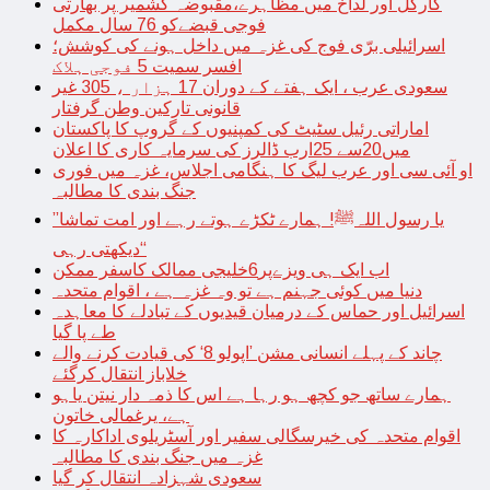
کارگل اور لداخ میں مظاہرے،مقبوضہ کشمیر پر بھارتی
فوجی قبضےکو 76 سال مکمل
اسرائیلی برّی فوج کی غزہ میں داخل ہونے کی کوشش؛
افسر سمیت 5 فوجی ہلاک
سعودی عرب ، ایک ہفتے کے دوران 17 ہزار ، 305 غیر
قانونی تارکین وطن گرفتار
اماراتی رئیل سٹیٹ کی کمپنیوں کے گروپ کا پاکستان
میں20سے 25ارب ڈالرز کی سرمایہ کاری کا اعلان
او آئی سی اور عرب لیگ کا ہنگامی اجلاس، غزہ میں فوری
جنگ بندی کا مطالبہ
’’یا رسول اللہﷺ! ہمارے ٹکڑے ہوتے رہے اور امت تماشا
دیکھتی رہی‘‘
اب ایک ہی ویزےپر6خلیجی ممالک کاسفر ممکن
دنیا میں کوئی جہنم ہے تو وہ غزہ ہے ، اقوام متحدہ
اسرائیل اور حماس کے درمیان قیدیوں کے تبادلے کا معاہدہ
طے پا گیا
چاند کے پہلے انسانی مشن ’اپولو 8‘ کی قیادت کرنے والے
خلاباز انتقال کرگئے
ہمارے ساتھ جو کچھ ہو رہا ہے اس کا ذمہ دار نیتن یاہو
ہے، یرغمالی خاتون
اقوام متحدہ کی خیرسگالی سفیر اور آسٹریلوی اداکارہ کا
غزہ میں جنگ بندی کا مطالبہ
سعودی شہزادہ انتقال کر گیا