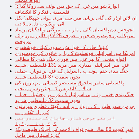
اقوام متحدہ
“ایوارڈ شو میں غزہ کے حق میں بولنے سے روکا گیا”؛
فلسطینی فنکار کا انکشاف
آن لائن آرڈر کی گئی بریانی میں سے ‘مری ہوئی چھپکلی’ نکل
آئی، ویڈیو نے دل دہلا دیے
انجوجس دن پاکستان گئی ہمارے لیے مرگئی،والدگیان پرساد
امریکا میں خوبصورت جزیرہ صرف 25 لاکھ ڈالرز میں برائے
فروخت
کینیڈا جانے کے خواہش مندوں کیلئے خوشخبری
امریکا میں اسرائیلی قونصلیٹ کے باہر خاتون کی خودسوزی
اقوام متحدہ کا پھر غزہ میں فوری جنگ بندی کا مطالبہ
غزہ میں اسرائیلی بمباری میں مزید 131 فلسطینی شہید
جنگ بندی ختم ہوتے ہی اسرئیل کے غزہ پر دوبارہ حملے،
بچوں سمیت 37 فلسطینی شہید
پاکستانی سفیر سلجوق مستنصر کیمیائی ہتھیاروں کی
سالانہ کانفرنس کے چیئرپرسن منتخب
جنگ بندی ختم ہوتے ہی اسرائیل کے غزہ پر وحشیانہ حملے،
بچوں سمیت 32 فلسطینی شہید
جرمن صدر طیارے کے دروازے پر آدھے گھنٹے قطری میزبانوں
کی راہ تکتے رہے
امریکی فوجی طیارہ جاپان کے سمندر میں
گرکرتباہ ہوگیا
امیرِ کویت 86 سالہ شیخ نواف الاحمد کی اچانک طبیعت بگڑ
گئی؛ اسپتال میں داخل