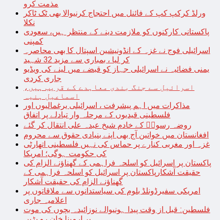
مذمت کرو
ورلڈ کرکپ کپ کے فائنل میں احتجاج کرنیوالا بھی ٹک ٹاکر
نکلا
پاکستانی کارکنوں کو ملازمت دینے کے منتظر ہیں، سعودی
کمپنی
اسرائیلی فوج نے غزہ کے انڈونیشین اسپتال کا بھی محاصرہ
کر لیا ، بمباری سے مزید 32 شہید
یمنی فضائیہ نے اسرائیلی جہاز کو قبضے میں لینے کی ویڈیو
جاری کردی
اسرائیل سے جنگ بندی معاہدے کے قریب ہیں،
اسماعیل ہنیہ
مذاکرات میں اہم پیشرفت ، اسرائیلی یرغمالیوں اور
فلسطینی قیدیوں کے مرحلہ وار تبادلے پر اتفاق
روضہ رسولؐ کے خادم شیخ عبدہ علی انتقال کر گئے
افغانستان میں خواتین آج بھی اپنے بنیادی حقوق سے محروم
غزہ اور مغربی کنارے پر حماس کی نہیں فلسطینی اتھارٹی
کی حکومت ہوگی؛ امریکا
پاکستان پر اسرائیل کو اسلحہ فراہمی کے گھناؤنے الزام کی
حقیقت آشکارپاکستان پر اسرائیل کو اسلحہ فراہمی کے
گھناؤنے الزام کی حقیقت آشکار
امریکی سفیرڈونلڈ بلوم کی سیاستدانوں سے ملاقاتوں پر
اعلامیہ جاری
فلسطین: قبل از وقت پیدا ہونیوالے نوزائیدہ بچوں کی موت
پر ارمینا خان رو پڑیں