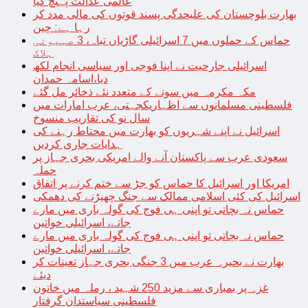
عالمی عدالت پہنچ گیا
بھارت بلوچستان کی علیحدگی پسند قوتوں کی مالی مدد کر
رہا ہے: چین
حماس کے حملوں میں 7 اسرائیلی گاڑیاں تباہ، 3 صہیونی
ہلاک
اسرائیلی جارحیت نے اپنا فوجی اور سیاسی انجام لکھ
دیا،اسامہ حمدان
مکہ مکرمہ میں سونے کے متعدد نئے ذخائر مل گئے
فلسطینی مسلمانوں سے اظہاریکجہتی، عرب امارات میں
سال نو کی تقاریب منسوخ
اسرائیل نے اپنے شہریوں کو بھارت میں محتاط رہنے کی
ہدایات جاری کردیں
سعودی عرب سے پاکستان آنے والے امریکی بحری جہاز پر
حملہ
امریکا اور اسرائیل کا حماس کو جڑ سے ختم کرنے پر اتفاق
اسرائیل کی کئی اسلامی ممالک سے جنگ چھیڑنے کی دھمکی
حماس نہ بچاتی تو اپنی ہی فوج کی گولہ باری میں مارے
جاتے، اسرائیلی خواتین
حماس نہ بچاتی تو اپنی ہی فوج کی گولہ باری میں مارے
جاتے، اسرائیلی خواتین
بھارت نے بحیرہ عرب میں 3 جنگی بحری جہاز تعینات کر
دیئے
غزہ پر بمباری سے مزید 250 شہید ، رملہ میں خاتون
فلسطینی سیاستدان گرفتار