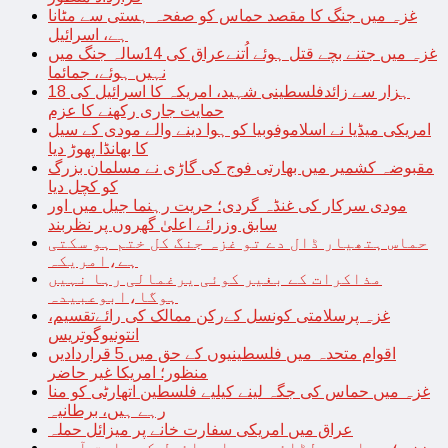
غزہ میں جنگ کا مقصد حماس کو صفحہ ہستی سے مٹانا
ہے، اسرائیل
غزہ میں جتنے بچے قتل ہوئے اُتنےعراق کی 14سالہ جنگ میں
نہیں ہوئے، جمائما
18 ہزار سے زائدفلسطینی شہید، امریکہ کا اسرائیل کی
حمایت جاری رکھنے کا عزم
امریکی میڈیا نے اسلاموفوبیا کو ہوا دینے والے مودی کے سیل
کا بھانڈا پھوڑ دیا
مقبوضہ کشمیر میں بھارتی فوج کی گاڑی نے مسلمان بزرگ
کو کچل دیا
مودی سرکار کی غنڈہ گردی؛ حریت رہنما جیل میں اور
سابق وزرائے اعلیٰ گھروں پر نظربند
حماس ہتھیار ڈال دے تو غزہ جنگ کل ختم ہو سکتی
ہے،امریکہ
مذاکرات کے بغیر کوئی یرغمالی رہا نہیں
ہوگا،ابوعبیدہ
غزہ پرسلامتی کونسل کےرکن ممالک کی رائےتقسیم،
انتونیوگوتریس
اقوام متحدہ میں فلسطینیوں کے حق میں 5 قراردادیں
منظور؛ امریکا غیر حاضر
غزہ میں حماس کی جگہ لینے کیلیے فلسطین اتھارٹی کو منا
رہے ہیں، برطانیہ
عراق میں امریکی سفارت خانے پر میزائل حملہ
غزہ؛ حماس سے لڑائی میں اسرائیل کے سابق آرمی