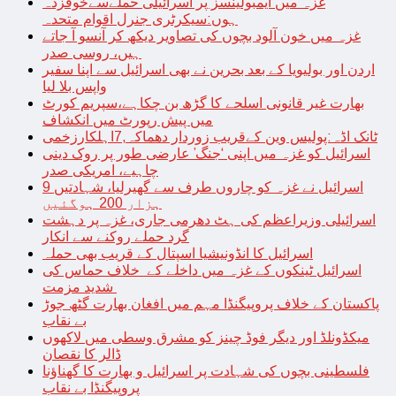
غزہ میں ایمبولینسز پر اسرائیلی حملےسےخوفزدہ
ہوں:سیکرٹری جنرل اقوام متحدہ
غزہ میں خون آلود بچوں کی تصاویر دیکھ کر آنسو آ جاتے
ہیں، روسی صدر
اردن اور بولیویا کے بعد بحرین نے بھی اسرائیل سے اپنا سفیر
واپس بلا لیا
بھارت غیر قانونی اسلحے کا گڑھ بن چکاہے،سپریم کورٹ
میں پیش رپورٹ میں انکشاف
ٹانک اڈہ:پولیس وین کےقریب زوردار دھماکہ,7اہلکارزخمی
اسرائیل کو غزہ میں اپنی ‘جنگ’ عارضی طور پر روک دینی
چاہیے، امریکی صدر
اسرائیل نے غزہ کو چاروں طرف سے گھیرلیا، شہادتیں 9
ہزار 200 ہوگئیں
اسرائیلی وزیراعظم کی ہٹ دھرمی جاری، غزہ پر دہشت
گرد حملے روکنے سے انکار
اسرائیل کا انڈونیشیا اسپتال کے قریب بھی حملہ
اسرائیل ٹینکوں کے غزہ میں داخلے کے خلاف حماس کی
شدید مزمت
پاکستان کے خلاف پروپیگنڈا مہم میں افغان بھارت گٹھ جوڑ
بے نقاب
میکڈونلڈ اور دیگر فوڈ چینز کو مشرق وسطی میں لاکھوں
ڈالر کا نقصان
فلسطینی بچوں کی شہادت پر اسرائیل و بھارت کا گھناؤنا
پروپیگنڈا بے نقاب