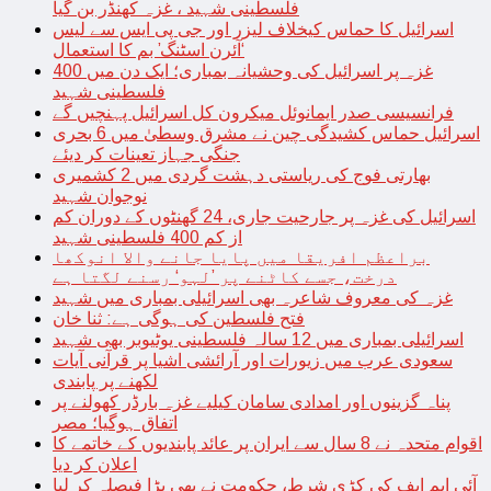
فلسطینی شہید ، غزہ کھنڈر بن گیا
اسرائیل کا حماس کیخلاف لیزر اور جی پی ایس سے لیس
‘آئرن اسٹنگ’ بم کا استعمال
غزہ پر اسرائیل کی وحشیانہ بمباری؛ ایک دن میں 400
فلسطینی شہید
فرانسیسی صدر ایمانوئل میکرون کل اسرائیل پہنچیں گے
اسرائیل حماس کشیدگی چین نے مشرق وسطیٰ میں 6 بحری
جنگی جہاز تعینات کر دیئے
بھارتی فوج کی ریاستی دہشت گردی میں 2 کشمیری
نوجوان شہید
اسرائیل کی غزہ پر جارحیت جاری، 24 گھنٹوں کے دوران کم
از کم 400 فلسطینی شہید
براعظم افریقا میں پایا جانے والا انوکھا
درخت، جسے کاٹنے پر ’لہو‘ رسنے لگتا ہے
غزہ کی معروف شاعرہ بھی اسرائیلی بمباری میں شہید
فتح فلسطین کی ہوگی ہے: ثنا خان
اسرائیلی بمباری میں 12 سالہ فلسطینی یوٹیوبر بھی شہید
سعودی عرب میں زیورات اور آرائشی اشیا پر قرآنی آیات
لکھنے پر پابندی
پناہ گزینوں اور امدادی سامان کیلیے غزہ بارڈر کھولنے پر
اتفاق ہوگیا؛ مصر
اقوام متحدہ نے 8 سال سے ایران پر عائد پابندیوں کے خاتمے کا
اعلان کر دیا
آئی ایم ایف کی کڑی شرط، حکومت نے بھی بڑا فیصلہ کر لیا