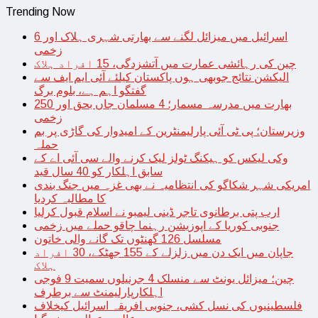
Trending Now
اسرائیل میں میزائل لگنے سے بھارتی شہری ہلاک اور 6
زخمی
چین کی رہائشی عمارت میں آتشزدگی، 15 افراد ہلاک
الیکشن نتائج جوبھی ہوں پاکستان کیلئے آئی ایم ایف سے
گفتگو اہم ہے، بلوم برگ
بھارت میں مدرسہ مسمار؛ 4 مسلمان جاں بحق اور 250
زخمی
وزیرستان؛ پی ٹی آئی پارلیمنٹرین کے امیدوار کی گاڑی پر بم
حملہ
وکی لیکس کو ہیکنگ ٹولز لیک کرنے والے سی آئی اے کے
سابق اہلکار کو 40 سال قید
امریکی شہر شکاگو کی انتظامیہ نے بھی غزہ میں جنگ بندی
کا مطالبہ کردیا
ارب پتی برطانوی تاجر ڈینی لیمبو نے اسلام قبول کرلیا
جنوبی کوریا کے اپوزیشن رہنما چاقو حملے میں زخمی
مسلسل 126 گھنٹوں تک گانے والی خاتون
جاپان میں ایک دن میں زلزلے کے 155 جھٹکے، 30 افراد
ہلاک
چین؛ میزائل یونٹ سے منسلک 4 جرنیلوں سمیت 9 فوجی
اہلکارپارلیمنٹ سے برطرف
فلسطینیوں کی نسل کشی، جنوبی افریقہ اسرائیل کیخلاف