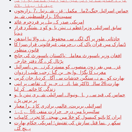
چیف کا بیٹا ہلاک
حماس اسرائیل جنگ،2ماہ مکمل: غزہ شہرتباہ،7ہزاربچوں
سمیت16ہزارفلسطینی شہید
امریکی صدر کے بیٹے پر فردجرم عائد
سابق اسرائیلی وزیراعظم نے نیتن یاہو کو دہشتگرد قرار
دیدیا
حادثاتی طور پر آگ لگنے سے محفوظ رہنے والا نیا ایندھن
ڈنمارک میں قرآن پاک کی بےحرمتی غیرقانونی قرار،سزا کا
قانون منظور
افغان وزیر پاسپورٹ معاملہ :پاکستان پاسپورٹ کی جانچ
پڑتال کرے گا، دفتر خارجہ
غزہ میں بفر زون منصوبے کو مسترد کرتے ہیں ،اسرائیل
مغرب کا بگڑا ہوا بچہ بن گیا :رجب طیب اردوان
بھارت کو ہم نے سنگین خدشات سے آگاہ کردیا، جان کربی
بھارت،26 سالہ ڈاکٹر شاہانہ نے جہیز کے تقاضے پر اپنی
زندگی کا خاتمہ کر لیا
حماس کی قید سے رہا ہونیوالے اسرائیلی شہری نیتن یاہو
پر برس پڑے
اسرائیلی بربریت، عالمی برادری کا دہرا معیار
سائیبیریا میں درجہ حرارت منفی 56 ہوگیا
ایران کا بائیو کیپسول کو خلا میں بھیجنے کا تجربہ کامیاب
سکھ رہنما قتل سازش کی تفتیش؛ امریکی حکام بھارت
پہنچ گئے