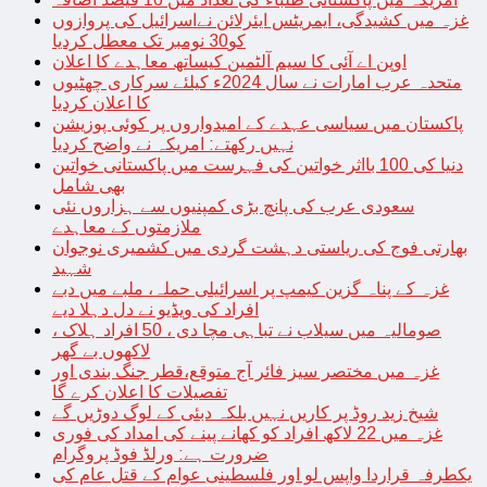
غزہ میں کشیدگی، ایمریٹس ایئرلائن نےاسرائیل کی پروازوں
کو30 نومبر تک معطل کردیا
اوپن اے آئی کا سیم آلٹمین کیساتھ معاہدے کا اعلان
متحدہ عرب امارات نے سال 2024ء کیلئے سرکاری چھٹیوں
کا اعلان کردیا
پاکستان میں سیاسی عہدے کے امیدواروں پر کوئی پوزیشن
نہیں رکھتے: امریکہ نے واضح کردیا
دنیا کی 100 بااثر خواتین کی فہرست میں پاکستانی خواتین
بھی شامل
سعودی عرب کی پانچ بڑی کمپنیوں سے ہزاروں نئی
ملازمتوں کے معاہدے
بھارتی فوج کی ریاستی دہشت گردی میں کشمیری نوجوان
شہید
غزہ کے پناہ گزین کیمپ پر اسرائیلی حملہ، ملبے میں دبے
افراد کی ویڈیو نے دل دہلا دیے
صومالیہ میں سیلاب نے تباہی مچا دی ، 50 افراد ہلاک ،
لاکھوں بے گھر
غزہ میں مختصر سیز فائر آج متوقع،قطر جنگ بندی اور
تفصیلات کا اعلان کرے گا
شیخ زید روڈ پر کاریں نہیں بلکہ دبئی کے لوگ دوڑیں گے
غزہ میں 22 لاکھ افراد کو کھانے پینے کی امداد کی فوری
ضرورت ہے: ورلڈ فوڈ پروگرام
یکطرفہ قراردا واپس لو اور فلسطینی عوام کے قتل عام کی