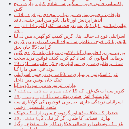
پاکستانی خاتون جویریہ منگیتر سے شادی کیلیے بھارت پہنچ
گئیں
طوفان نے جنوبی بھارت میں تباہی مچادی، نوافراد ہلاک ،
آندھرا پردیش اور تامل ناڈو میں ایمر جنسی نافذ
تھائی لینڈ میں ڈبل ڈیکر بس درخت سے ٹکرا گئی، 14 افراد
ہلاک
اسرائیلی فوج نے جبالیہ پناہ گزین کیمپ کو گھیرے میں لے لیا
نائیجیریا کی فوج نے غلطی سے میلاد النبی کی تقریب پر ڈرون
گرا دیا؛ 85 جاں بحق
یورپ میں برڈ فلو پھیل گیا ، لاکھوں مرغیاں تلف کر دی گئیں
برطانیہ آنیوالوں کی تعداد کم کرنے کیلئے قوانین مزید سخت
19 سالہ برطانوی شہری اسرائیلی فوج کی جانب سے لڑتے
ہوئے غزہ میں مارا گیا
غزہ؛ اسکولوں پربمباری سے50 شہید، درجنوں اسرائیلی
ٹینک خان یونس میں داخل
بھارتی ائیرپورٹ پانی میں ڈوب گیا
7 اکتوبر سے اب تک غزہ کے 19 لاکھ شہری بے گھر ہوگئے
انڈونیشیا: آتش فشاں پھٹنے سے 11 کوہ پیما ہلاک
اسرائیلی درندگی جاری: صہیونی فوجیوں کی گولاباری سے
متعدد فلسطینی زخمی
خضدار کے علاقے وڈھ اور گردونواح میں زلزلے کے جھٹکے
بھارتی فضائیہ کا طیارہ گر کر تباہ، 2پائلٹس ہلاک
غزہ کے وسطی اور شمالی علاقوں کا رابطہ منقطع ہوگیا: