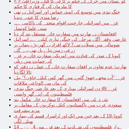
< > کوہستان میں جرگے کے حکم پر لڑکی کا قتل، وزیراعلیٰ
کا ملزمان کی گرفتاری کا حکم
جنگ بندی میں توسیع کی امید، حماس اور اسرائیل نے بھی
رضا مندی کا عندیہ دیدیا
غزہ میں اسرائیلی جارحیت اقوام متحدہ کی ناکامی ہے,
سنی علما کونسل
افغانستان نے بھارت میں سفارت خانہ مستقل بند کر دیا
عارضی وقفہ اگلے مرحلے کی جنگی تیاری کیلیے ہے، اسرائیل
صومالیہ میں سیلاب سے7 لاکھ افراد بے گھر،بڑے پیمانے پر
زرعی زمین تباہ، پل بھی بہہ گئے
کیوبا کے صدر کی قیادت میں امریکی سفارت خانے پر غزہ
کی حمایت میں ریلی
بھارت؛ عدم تعاون پر افغان سفارت خانے کے عملے نے دفتر کو
تالا لگا دیا
غزہ: “آپ مجھے چھوڑ گئیں، میں گھر کس کیلئے جاؤں؟” بیٹے
کی ماں سے الوداعی ملاقات
غزہ: 49 دن اسرائیلی بمباری کے بعد عارضی جنگ بندی،
فلسطینیوں کی اپنے گھر واپسی
نئی دہلی میں افغانستان کا سفارت خانہ مکمل بند
سعودی عرب میں پاکستانیوں کیلئے نوکریوں کے معاملے پر
مزید پیشرفت
کووڈ-19 کے بعد چین میں ایک اور پُراسرار قسم کی بیماری
پھیلنے لگی
14 ہزار فلسطینیوں کی شہادت کے بعد غزہ میں 4 روزہ