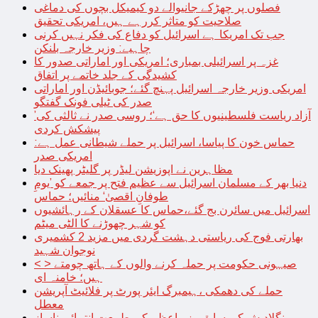
فصلوں پر چھڑکے جانیوالے دو کیمیکل بچوں کی دماغی
صلاحیت کو متاثر کررہے ہیں، امریکی تحقیق
جب تک امریکا ہے اسرائیل کو دفاع کی فکر نہیں کرنی
چاہیے: وزیر خارجہ بلنکن
غزہ پر اسرائیلی بمباری؛ امریکی اور اماراتی صدور کا
کشیدگی کے جلد خاتمے پر اتفاق
امریکی وزیر خارجہ اسرائیل پہنچ گئے؛ جوبائیڈن اور اماراتی
صدر کی ٹیلی فونک گفتگو
’آزاد ریاست فلسطینیوں کا حق ہے‘؛ روسی صدر نے ثالثی کی
پیشکش کردی
حماس خون کا پیاسا، اسرائیل پر حملے شیطانی عمل ہے:
امریکی صدر
مظاہرین نے اپوزیشن لیڈر پر گلیٹر پھینک دیا
دنیا بھر کے مسلمان اسرائیل سے عظیم فتح پر جمعے کو ’یومِ
طوفانِ اقصیٰ‘ منائیں؛ حماس
اسرائیل میں سائرن بج گئے،حماس کا عسقلان کے رہائشیوں
کو شہر چھوڑنے کا الٹی میٹم
بھارتی فوج کی ریاستی دہشت گردی میں مزید 2 کشمیری
نوجوان شہید
< > صیہونی حکومت پر حملہ کرنے والوں کے ہاتھ چومتے
ہیں؛ خامنہ ای
حملے کی دھمکی ،ہیمبرگ ایئر پورٹ پر فلائیٹ آپریشن
معطل
بنگلادیش کی سابق وزیراعظم کی طبیعت انتہائی ناساز