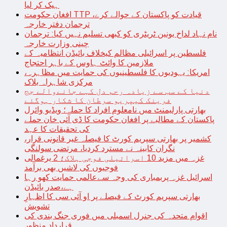
ہیک کر لیا
افغان حکومت TTP قیادت کو پاکستان کے حوالے کرے،
ترجمان دفتر خارجہ
نام نہاد لداخ یونین ٹریٹری کو کبھی تسلیم نہیں کیا: ترجمان
چینی وزارت خارجہ
فلسطین پر اسرائیلی مظالم کیخلاف بائیڈن انتظامیہ کے
ملازمین کا وائٹ ہاوس کے باہر احتجاج
امریکا: یہودیوں کا فلسطینیوں کی حمایت میں مظاہرہ،
مرکزی شاہراہ بلاک
دنیا کے سب سے زیادہ رحم دل کہے جانےوالے جج
فرینک کیپریو سرطان کا شکار ہوگئے
بھارتی پارلیمنٹ میں نامعلوم افراد کا حملہ؛ ویڈیو وائرل
پاکستان کے مطالبے پر افغان حکومت کا ڈی آئی خان حملے
کی تحقیقات کا عہد
کشمیر پر بھارتی سپریم کورٹ کا فیصلہ غیر قانونی قرار،
نگران کابینہ نے مسترد کردیا، مرتضی سولنگی
غزہ میں مزید 10 اسرائیلی فوجی ہلاک؛ 2 یرغمالی
فوجیوں کی لاشیں بھی برآمد
اسرائیل غزہ پربمباری کی وجہ سےعالمی حمایت کھو رہا
ہے،صدر بائیڈن
بھارتی سپریم کورٹ کے فیصلے پر او آئی سی کا اظہارِ
تشویش
اقوام متحدہ کی جنرل اسمبلی میں فوری جنگ بندی کی
قرارداد منظور