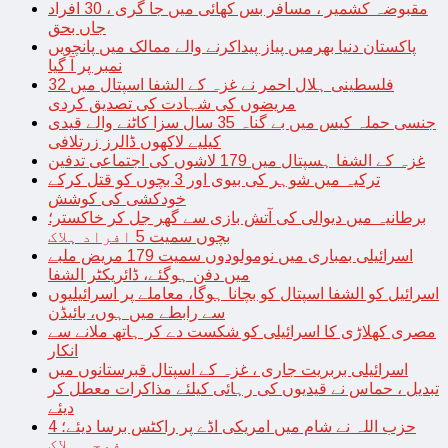
مقبوضہ کشمیر ، مسافر بس کھائی میں جا گری ، 30 افراد
جاں بحق
پاکستان دنیا بھرمیں پیاز پیداکرنے والے ممالک میں پانچویں
نمبر پر آ گیا
فلسطینی ہلال احمر نے غزہ کے الشفا اسپتال میں 32
مریضوں کی شہادت کی تصدیق کردی
جنسی حملہ کیس میں بے گناہ 35 سال سزا کاٹنے والے قیدی
کیلیے لاکھوں ڈالرز زرتلافی
غزہ کے الشفا ہسپتال میں 179 لاشوں کی اجتماعی تدفین
ترکیہ میں شوہر کی بیوی اور 3 بچوں کو قتل کرکے
خودکشی کی کوشش
برطانیہ میں دیوالی کی آتش بازی سے گھر جل کر خاکستر؛
بچوں سمیت 5 افراد ہلاک
اسرائیلی بمباری میں نومولودوں سمیت 179 مریض ملبے
میں دفن ہوگئے، ڈائریکٹر الشفا
اسرائیل کو الشفا اسپتال کو بچانا ہوگا، معاملے پر اسرائیلیوں
سے رابطے میں ہوں، بائیڈن
مصری کھلاڑی کا اسرائیلی کو شکست دے کر ہاتھ ملانے سے
انکار
اسرائیلی بربریت جاری ، غزہ کے اسپتال قبرستانوں میں
تبدیل ، حماس نے قیدیوں کی رہائی کیلئے مذاکرات معطل کر
دیئے
حزب اللہ نے شام میں امریکی اڈے پر راکٹس برسا دیئے؛ 4
فوجی ہلاک