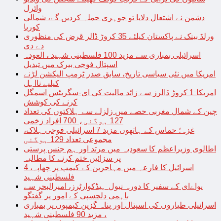
وائرل
دشمن نے اشتعال دلایا تو جوہری حملہ کردیں گے، شمالی
کوریا
ورلڈ بینک نے پاکستان کیلئے 35 کروڑ ڈالر قرض کی منظوری
دے دی
اسرائیلی بمباری سے مزید 100 فلسطینی شہید ، العودہ
اسپتال فوجی بیرک میں تبدیل
امریکا میں نئی سیاسی تاریخ، سابق صدر ٹرمپ الیکشن لڑنے
کیلیے نااہل
امریکا:1 کروڑ ڈالرز سے زائد مالیت کی ای-سگریٹس اسمگل
کرنے کی کوشش
چین کے شمال مغربی حصے میں زلزلے سے ہلاکتوں کی تعداد
127 ہوگئی، 700 افراد زخمی
غزہ؛ حماس کے ہاتھوں مزید 7 اسرائیلی فوجی ہلاک،
مجموعی تعداد 129 ہوگئی
اطالوی وزیراعظم کا سعودیہ میں مرتد اور ہم جنس پرستی
پر سزائیں ختم کرنے کا مطالبہ
اسرائیل کا فارعہ میں مہاجرین کے کیمپ پر چھاپہ، 4
فلسطینی شہید
یواےای کے سفیر کا دورہ نیول ہیڈکوارٹرز، امیرالبحر سے
باہمی دلچسپی کے امور پر گفتگو
اسرائیلی طیاروں کی اسپتال اور پناہ گزین کیمپوں پر بمباری
، مزید 90 فلسطینی شہید