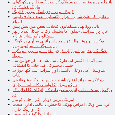
پاناما میں پروفیسر نے روڈ بلاک کرنے پر 2 مظاہرین کو گولی
مار کر قتل کردیا
کینیڈا میں یہودی اسکولوں پر فائرنگ
برطانیہ کا اعلیٰ شاہی اعزاز پاکستانی مصنف عارف انیس
کے نام
بالی ووڈ بھی مسلمانوں کیخلاف بغض میں پیش پیش
غزہ پر اسرائیلی حملوں کا سلسلہ رک نہ سکا، ایک بار پھر
ہسپتالوں کو نشانہ بنا ڈالا
یوکرین پر رونے والے غزہ میں اسرائیلی بمباری پر گونگے
بہرے ہوگئے، ہسپانوی وزیر
جنگ کے بعد بھی اسرائیلی فوجیں غزہ میں ہی رہیں گی،
امریکا
سی آئی اے افسر کی طرف سے نشہ دے کر خواتین سے
جنسی بدسلوکی کیے جانے کا انکشاف
ہندوستان کی دوغلی پالیسی اور اسرائیل سے گٹھ جوڑ بے
نقاب
دو لاکھ سے زائد افغان باشندے واپس جا چکے، غیرقانونی
تارکین وطن کا واپسی کا سلسلہ جاری
ترک پارلیمنٹ نے اسرائیلی مصنوعات کے بائیکاٹ کا اعلان کر
دیا
امریکی نرس دوبارہ غزہ جانے کو تیار
غزہ میں وبائی امراض پھوٹنے کا خطرہ، عالمی ادارہ صحت
کی وارننگ جاری
اسرائیل کا گھناؤنا منصوبہ