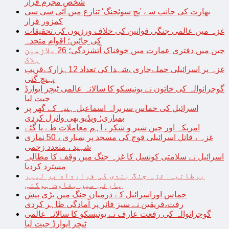
شخص مجرم قرار
بھارت کی جانب سے ’پچ سوئچنگ‘ تنازع میں آئی سی سی
کمزور قرار
غزہ میں عالمی جنگی قوانین کی خلاف ورزیوں کی تحقیقات
کی جائیں؛ اقوام متحدہ
چین میں دفتری عمارت میں خوفناک آتشزدگی؛ 26 ملازمین
ہلاک
غزہ پر اسرائیلی حملےجاری ،شہدا کی تعداد 12ہزارکےقریب
پہنچ گئی
گوجرانوالہ کی خاتون نے یونیسکو کا سالانہ عالمی ٹیچر ایوارڈ
جیت لیا
اسرائیل کی حماس سربراہ اسماعیل ہنیہ کے گھر پر
بمباری؛ ویڈیو بھی وائرل کردی
امریکہ اور چین شیر و شکر ، اہم معاملات طے پا گئے
غزہ ، قاتل اسرائیلی فوج کی مسجد پر بمباری ، 50 نمازی
شہید ، متعدد زخمی
اسرائیل نے سلامتی کونسل کا غزہ جنگ میں وقفے کا مطالبہ
مسترد کردیا
برطانیہ: غزہ جنگ بندی کی قرارداد پر لیبر
پارٹی میں بغاوت ہوگئی
حماس اوراسرائیل کے درمیان جنگ میں بڑی پیش
رفت،فریقین نے سیز فائر پر آمادگی ظاہر کردی
گوجرانوالہ کی رفعت عارف نے یونیسکو کا سالانہ عالمی
ٹیچر ایوارڈ جیت لیا