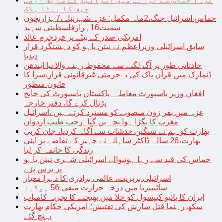
چیف کا بیٹا ہلاک
حماس اسرائیل جنگ،2ماہ مکمل: غزہ شہرتباہ،7ہزاربچوں
سمیت16ہزارفلسطینی شہید
امریکی صدر کے بیٹے پر فردجرم عائد
سابق اسرائیلی وزیراعظم نے نیتن یاہو کو دہشتگرد قرار
دیدیا
حادثاتی طور پر آگ لگنے سے محفوظ رہنے والا نیا ایندھن
ڈنمارک میں قرآن پاک کی بےحرمتی غیرقانونی قرار،سزا کا
قانون منظور
افغان وزیر پاسپورٹ معاملہ :پاکستان پاسپورٹ کی جانچ
پڑتال کرے گا، دفتر خارجہ
غزہ میں بفر زون منصوبے کو مسترد کرتے ہیں ،اسرائیل
مغرب کا بگڑا ہوا بچہ بن گیا :رجب طیب اردوان
بھارت کو ہم نے سنگین خدشات سے آگاہ کردیا، جان کربی
بھارت،26 سالہ ڈاکٹر شاہانہ نے جہیز کے تقاضے پر اپنی
زندگی کا خاتمہ کر لیا
حماس کی قید سے رہا ہونیوالے اسرائیلی شہری نیتن یاہو
پر برس پڑے
اسرائیلی بربریت، عالمی برادری کا دہرا معیار
سائیبیریا میں درجہ حرارت منفی 56 ہوگیا
ایران کا بائیو کیپسول کو خلا میں بھیجنے کا تجربہ کامیاب
سکھ رہنما قتل سازش کی تفتیش؛ امریکی حکام بھارت
پہنچ گئے