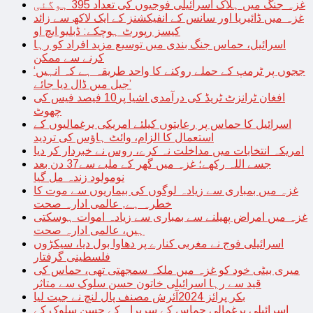
غزہ جنگ میں ہلاک اسرائیلی فوجیوں کی تعداد 395 ہوگئی
غزہ میں ڈائیریا اور سانس کے انفیکشنز کے ایک لاکھ سے زائد
کیسز رپورٹ ہوچکے: ڈبلیو ایچ او
اسرائیل، حماس جنگ بندی میں توسیع مزید افراد کو رہا
کرنے سے ممکن
‘ججوں پر ٹرمپ کے حملے روکنے کا واحد طریقہ ہے کہ انہیں
جیل میں ڈال دیا جائے’
افغان ٹرانزٹ ٹریڈ کی درآمدی اشیا پر10 فیصد فیس کی
چھوٹ
اسرائیل کا حماس پر رعایتوں کیلئے امریکی یرغمالیوں کے
استعمال کا الزام، وائٹ ہاؤس کی تردید
امریکہ انتخابات میں مداخلت نہ کرے، روس نے خبردار کر دیا
جسے اللہ رکھے؛ غزہ میں گھر کے ملبے سے37 دن بعد
نومولود زندہ مل گیا
غزہ میں بمباری سے زیادہ لوگوں کی بیماریوں سے موت کا
خطرہ ہے, عالمی ادارہ صحت
غزہ میں امراض پھیلنے سے بمباری سے زیادہ اموات ہوسکتی
ہیں، عالمی ادارہ صحت
اسرائیلی فوج نے مغربی کنارے پر دھاوا بول دیا، سیکڑوں
فلسطینی گرفتار
میری بیٹی خود کو غزہ میں ملکہ سمجھتی تھی، حماس کی
قید سے رہا اسرائیلی خاتون حسن سلوک سے متاثر
بکر پرائز 2024آئرش مصنف پال لنچ نے جیت لیا
اسرائیلی یرغمالی حماس کے سربراہ کے حسن سلوک کے