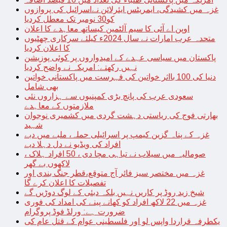
غزہ میں کشیدگی، ایمریٹس ایئرلائن نےاسرائیل کی پروازوں
کو30 نومبر تک معطل کردیا
اوپن اے آئی کا سیم آلٹمین کیساتھ معاہدے کا اعلان
متحدہ عرب امارات نے سال 2024ء کیلئے سرکاری چھٹیوں
کا اعلان کردیا
پاکستان میں سیاسی عہدے کے امیدواروں پر کوئی پوزیشن
نہیں رکھتے: امریکہ نے واضح کردیا
دنیا کی 100 بااثر خواتین کی فہرست میں پاکستانی خواتین
بھی شامل
سعودی عرب کی پانچ بڑی کمپنیوں سے ہزاروں نئی
ملازمتوں کے معاہدے
بھارتی فوج کی ریاستی دہشت گردی میں کشمیری نوجوان
شہید
غزہ کے پناہ گزین کیمپ پر اسرائیلی حملہ، ملبے میں دبے
افراد کی ویڈیو نے دل دہلا دیے
صومالیہ میں سیلاب نے تباہی مچا دی ، 50 افراد ہلاک ،
لاکھوں بے گھر
غزہ میں مختصر سیز فائر آج متوقع،قطر جنگ بندی اور
تفصیلات کا اعلان کرے گا
شیخ زید روڈ پر کاریں نہیں بلکہ دبئی کے لوگ دوڑیں گے
غزہ میں 22 لاکھ افراد کو کھانے پینے کی امداد کی فوری
ضرورت ہے: ورلڈ فوڈ پروگرام
یکطرفہ قراردا واپس لو اور فلسطینی عوام کے قتل عام کی