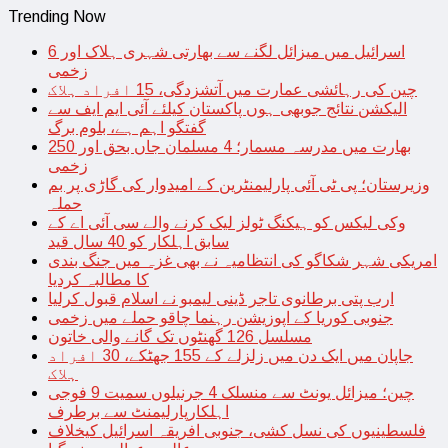
Trending Now
اسرائیل میں میزائل لگنے سے بھارتی شہری ہلاک اور 6
زخمی
چین کی رہائشی عمارت میں آتشزدگی، 15 افراد ہلاک
الیکشن نتائج جوبھی ہوں پاکستان کیلئے آئی ایم ایف سے
گفتگو اہم ہے، بلوم برگ
بھارت میں مدرسہ مسمار؛ 4 مسلمان جاں بحق اور 250
زخمی
وزیرستان؛ پی ٹی آئی پارلیمنٹرین کے امیدوار کی گاڑی پر بم
حملہ
وکی لیکس کو ہیکنگ ٹولز لیک کرنے والے سی آئی اے کے
سابق اہلکار کو 40 سال قید
امریکی شہر شکاگو کی انتظامیہ نے بھی غزہ میں جنگ بندی
کا مطالبہ کردیا
ارب پتی برطانوی تاجر ڈینی لیمبو نے اسلام قبول کرلیا
جنوبی کوریا کے اپوزیشن رہنما چاقو حملے میں زخمی
مسلسل 126 گھنٹوں تک گانے والی خاتون
جاپان میں ایک دن میں زلزلے کے 155 جھٹکے، 30 افراد
ہلاک
چین؛ میزائل یونٹ سے منسلک 4 جرنیلوں سمیت 9 فوجی
اہلکارپارلیمنٹ سے برطرف
فلسطینیوں کی نسل کشی، جنوبی افریقہ اسرائیل کیخلاف