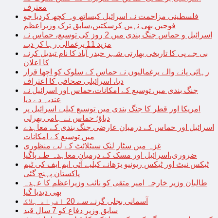
معترف
فلسطینی مزاحمت نے اسرائیل کیساتھ وہ کچھ کردیا جو
فوجیں بھی نہیں کرسکتیں،سابق ترک وزیراعظم
اسرائیل و حماس جنگ بندی میں 2 روز کی توسیع، حماس نے
مزید 11 یرغمالی رہا کر دیے
بی جے پی کا تاریخی بھارتی شہر حیدر آباد کا نام تبدیل کرنے
کا اعلان
رہائی پانے والے یرغمالیوں نے حماس کے سلوک کو اچھا قرار
دیا، اسرائیلی صحافی کا اعتراف
جنگ بندی میں توسیع کے امکانات،حماس اور اسرائیل نے
عندیہ دے دیا
امریکا اور قطر کا جنگ بندی میں توسیع کیلیے اسرائیل پر
دباؤ؛ حماس نے ہامی بھرلی
اسرائیل اور حماس کے درمیان عارضی جنگ بندی کے معاہدے
میں توسیع کے امکانات
غزہ میں سٹار لنک سیٹلائٹ کے لیے منظوری
ضروری،اسرائیل اور مسک کے درمیان معاہدہ طے پاگیا
ٹیکس نیٹ اور ٹیکس ریونیو بڑھانے کیلیے آئی ایم ایف کی ٹیم
پاکستان پہنچ گئی
طالبان وزیر خارجہ امیر متقی کو نائب وزیراعظم کا عہدہ
بھی دیدیا گیا
آسمانی بجلی گرنے سے 20 افراد ہلاک
سابق وزیر دفاع کو 7 سال قید