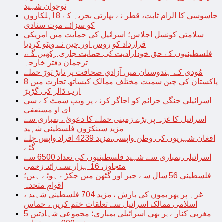
نوجوان شہید
جاسوسی کا الزام ثابت، قطر نے بھارتی بحریہ کے 8 اہلکاروں
کو سزائے موت سنادی
سلامتی کونسل اجلاس؛ اسرائیل کی حمایت میں امریکی
قرارداد کو روس اور چین نے ویٹو کردیا
فلسطینیوں کے حق خودارادیت کی حمایت جاری رکھیں گے،
ترجمان دفتر خارجہ
مُودی کے ہندوستان میں آزادیِ صحافت پر تابڑ توڑ حملے
پاکستان کی چین سمیت مختلف ممالک کیساتھ تجارت میں 8
ارب ڈالر کی گڑبڑ
اسرائیلی جنگی جرائم کو اجاگر کرنے پر ویب سمٹ کے سی
ای او مستعفی
اسرائیل کا غزہ پر بڑے زمینی حملے کا دعویٰ ، بمباری سے
مزید سینکڑوں فلسطینی شہید
افغان شہریوں کی وطن واپسی،مزید 4239 افراد واپس چلے
گئے
اسرائیلی بمباری سے شہید فلسطینیوں کی تعداد 6500 سے
متجاوز، 16 ہزار سے زائد زخمی
فلسطینی 56 سال سے جبر اور گٹھن میں جکڑے ہوئے ہیں؛
اقوامِ متحدہ
غزہ پر پھر بموں کی بارش ، مزید 704 فلسطینی شہید ،
اسلامی ممالک اسرائیل سے تعلقات ختم کریں ، حماس
مغربی کنارے پر بھی اسرائیلی بمباری؛ مجموعی شہادتیں 5