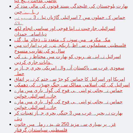
عالمی عدالت پہنچ گیا
بھارت بلوچستان کی علیحدگی پسند قوتوں کی مالی مدد کر
رہا ہے: چین
حماس کے حملوں میں 7 اسرائیلی گاڑیاں تباہ، 3 صہیونی
ہلاک
اسرائیلی جارحیت نے اپنا فوجی اور سیاسی انجام لکھ
دیا،اسامہ حمدان
مکہ مکرمہ میں سونے کے متعدد نئے ذخائر مل گئے
فلسطینی مسلمانوں سے اظہاریکجہتی، عرب امارات میں
سال نو کی تقاریب منسوخ
اسرائیل نے اپنے شہریوں کو بھارت میں محتاط رہنے کی
ہدایات جاری کردیں
سعودی عرب سے پاکستان آنے والے امریکی بحری جہاز پر
حملہ
امریکا اور اسرائیل کا حماس کو جڑ سے ختم کرنے پر اتفاق
اسرائیل کی کئی اسلامی ممالک سے جنگ چھیڑنے کی دھمکی
حماس نہ بچاتی تو اپنی ہی فوج کی گولہ باری میں مارے
جاتے، اسرائیلی خواتین
حماس نہ بچاتی تو اپنی ہی فوج کی گولہ باری میں مارے
جاتے، اسرائیلی خواتین
بھارت نے بحیرہ عرب میں 3 جنگی بحری جہاز تعینات کر
دیئے
غزہ پر بمباری سے مزید 250 شہید ، رملہ میں خاتون
فلسطینی سیاستدان گرفتار