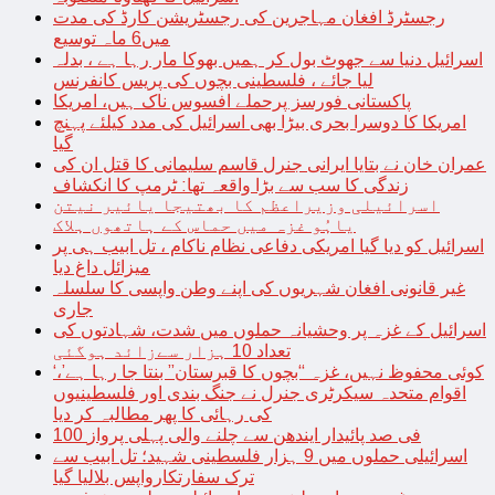
رجسٹرڈ افغان مہاجرین کی رجسٹریشن کارڈ کی مدت
میں6 ماہ توسیع
اسرائیل دنیا سے جھوٹ بول کر ہمیں بھوکا مار رہا ہے ، بدلہ
لیا جائے ، فلسطینی بچوں کی پریس کانفرنس
پاکستانی فورسز پرحملے افسوس ناک ہیں، امریکا
امریکا کا دوسرا بحری بیڑا بھی اسرائیل کی مدد کیلئے پہنچ
گیا
عمران خان نے بتایا ایرانی جنرل قاسم سلیمانی کا قتل ان کی
زندگی کا سب سے بڑا واقعہ تھا: ٹرمپ کا انکشاف
اسرائیلی وزیراعظم کا بھتیجا یائیر نیتن
یاہُو غزہ میں حماس کے ہاتھوں ہلاک
اسرائیل کو دیا گیا امریکی دفاعی نظام ناکام ، تل ابیب ہی پر
میزائل داغ دیا
غیر قانونی افغان شہریوں کی اپنے وطن واپسی کا سلسلہ
جاری
اسرائیل کے غزہ پر وحشیانہ حملوں میں شدت، شہادتوں کی
تعداد 10 ہزار سےزائد ہوگئی
‘کوئی محفوظ نہیں، غزہ “بچوں کا قبرستان” بنتا جا رہا ہے’،
اقوام متحدہ سیکرٹری جنرل نے جنگ بندی اور فلسطینیوں
کی رہائی کا پھر مطالبہ کر دیا
100 فی صد پائیدار ایندھن سے چلنے والی پہلی پرواز
اسرائیلی حملوں میں 9 ہزار فلسطینی شہید؛ تل ابیب سے
ترک سفارتکارواپس بلالیا گیا