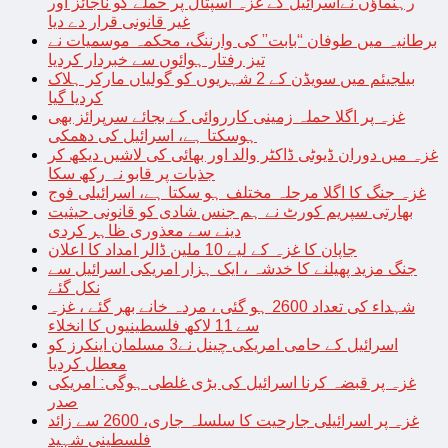
رہنماؤں نےاسرائیل کے غزہ اسپتال پر حملے کو ناجائز اور
غیر قانونی قرار دے دیا
برطانیہ میں طوفان “بابت” کی وارننگ، محکمہ موسمیات نے
تیز رفتار ہوائوں سے خبردار کردیا
بیلجیئم میں سویڈن کے 2 شہریوں کو گولیاں مارکر ہلاک
کردیا گیا
غزہ پر اگلا حملہ زمینی کارروائی کے بجائے سرپرائز بھی
ہوسکتا ہے، اسرائیل کی دھمکی
غزہ میں دوران ڈیوٹی ڈاکٹر والد اور بھائی کی لاشیں دیکھ کر
جذبات پر قابو نہ رکھ سکا
غزہ جنگ کا اگلا مرحلہ مختلف ہو سکتا ہے، اسرائیلی فوج
بھارتی سپریم کورٹ نے ہم جنس شادی کو قانونی حیثیت
دینے سے معذوری ظاہر کردی
جاپان کا غزہ کے لیے 10 ملین ڈالر امداد کا اعلان
جنگ مزید پھیلنے کا خدشہ ، ایک ہزار امریکی اسرائیل سے
نکل گئے
شہداء کی تعداد 2600 ہو گئی ، مردہ خانے بھر گئے ، غزہ
سے 11 لاکھ فلسطینیوں کا انخلاء
اسرائیل کے حامی امریکی چینل نے3 مسلمان اینکرز کو
معطل کردیا
غزہ پر قبضہ کرنا اسرائیل کی بڑی غلطی ہوگی: امریکی
صدر
غزہ پر اسرائیلی جارحیت کا سلسلہ جاری، 2600 سے زائد
فلسطینی شہید