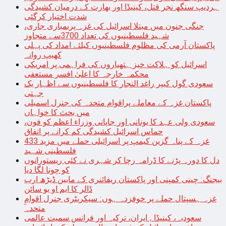
ہردیپ سنگھ نجر قتل، کینیڈا اور بھارت کے درمیان کشیدگی
شدت اختیار کرگئی
جنگی جنون میں مبتلا اسرائیل کی غزہ پربمباری جاری،
شہید فلسطینیوں کی تعداد 3700سے متجاوز
پاکستان آرمی کی مظلوم فلسطینیوں کیلئے امداد کی پہلی
کھیپ روانہ
اسرائیل کو ہلاکت خیز ہتھیاروں کی فراہمی پر امریکی
محکمہ خارجہ کا اعلیٰ افسر مستعفی
سعودی گول کیپر راغد النجار کا فلسطینیوں سے اظہار یک
جہتی
پاکستان غزہ کے معاملے پراقوام متحدہ کی جنرل اسمبلی
میں بحث کا خواہاں
سعودی ولی عہد کا یونانی اور جاپانی وزراء اعظم کو فون،
حماس اسرائیل کشیدگی کم کرانے پر اتفاق
غزہ کے پناہ گزین کیمپ پر اسرائیلی حملے میں مزید 433
فلسطینی شہید
دل کا دورہ پڑنے کا ڈرامہ رچا کر شہری نے کئی ریستورانوں
کو چونا لگا دیا
بیجنگ: چینی کمپنی اور پاکستان ریفائنری کے مابین ڈیڑھ ارب
ڈالر کا ایم او یو سائن
غزہ ہسپتال حملے پر خوفزدہ ہوں: سیکریٹری جنرل اقوامِ
متحدہ
سعودیہ، کینیڈا , ایران، ترکیہ اور فرانس سمیت عالمی