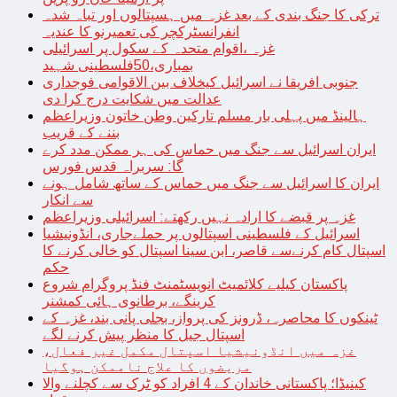
ترکی کا جنگ بندی کے بعد غزہ میں ہسپتالوں اور تباہ شدہ
انفرانسٹرکچر کی تعمیرنو کا عندیہ
غزہ ،اقوام متحدہ کے سکول پر اسرائیلی
بمباری،50فلسطینی شہید
جنوبی افریقا نے اسرائیل کیخلاف بین الاقوامی فوجداری
عدالت میں شکایت درج کرا دی
ہالینڈ میں پہلی بار مسلم تارکین وطن خاتون وزیراعظم
بننے کے قریب
ایران اسرائیل سے جنگ میں حماس کی ہر ممکن مدد کرے
گا: سربراہ قدس فورس
ایران کا اسرائیل سے جنگ میں حماس کے ساتھ شامل ہونے
سے انکار
غزہ پر قبضے کا ارادہ نہیں رکھتے: اسرائیلی وزیراعظم
اسرائیل کے فلسطینی اسپتالوں پر حملےجاری، انڈونیشیا
اسپتال کام کرنےسے قاصر، ابن سینا اسپتال کو خالی کرنے کا
حکم
پاکستان کیلیے کلائمیٹ انویسٹمنٹ فنڈ پروگرام شروع
کرینگے، برطانوی ہائی کمشنر
ٹینکوں کا محاصرہ، ڈرونز کی پرواز، بجلی پانی بند، غزہ کے
اسپتال جیل کا منظر پیش کرنے لگے
غزہ میں انڈونیشیا اسپتال مکمل غیر فعال،
مریضوں کا علاج ناممکن ہوگیا
کینیڈا؛ پاکستانی خاندان کے 4 افراد کو ٹرک سے کچلنے والا