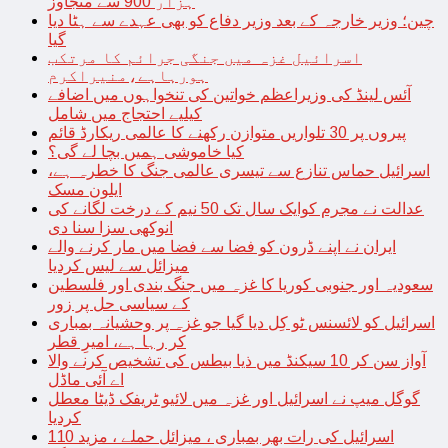
ہزار 900 سے متجاوز
چین؛ وزیر خارجہ کے بعد وزیر دفاع کو بھی عہدے سے ہٹا دیا
گیا
اسرائیل غزہ میں جنگی جرائم کا مرتکب
ہورہاہے،منیراکرم
آئس لینڈ کی وزیراعظم خواتین کی تنخواہوں میں اضافے
کیلیے احتجاج میں شامل
پیروں پر 30 تلواریں متوازن رکھنے کا عالمی ریکارڈ قائم
کیا خاموشی ہمیں بچا لے گی؟
اسرائیل حماس تنازع سے تیسری عالمی جنگ کا خطرہ ہے،
ایلون مسک
عدالت نے مجرم کوایک سال تک 50 نیم کے درخت لگانے کی
انوکھی سزا سنا دی
ایران نے اپنے ڈرون کو فضا سے فضا میں مار کرنے والے
میزائل سے لیس کردیا
سعودیہ اور جنوبی کوریا کا غزہ میں جنگ بندی اور فلسطین
کے سیاسی حل پر زور
اسرائیل کو لائسنس ٹو کِل دیا گیا جو غزہ پر وحشیانہ بمباری
کر رہا ہے، امیرِ قطر
آواز سن کر 10 سیکنڈ میں ذیا بیطس کی تشخیص کرنے والا
اے آئی ماڈل
گوگل میپ نے اسرائیل اور غزہ میں لائیو ٹریفک ڈیٹا معطل
کردیا
اسرائیل کی رات بھر بمباری ، میزائل حملے ، مزید 110