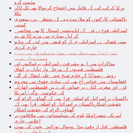
مذمت کرو
ورلڈ کرکپ کپ کے فائنل میں احتجاج کرنیوالا بھی ٹک ٹاکر
نکلا
پاکستانی کارکنوں کو ملازمت دینے کے منتظر ہیں، سعودی
کمپنی
اسرائیلی فوج نے غزہ کے انڈونیشین اسپتال کا بھی محاصرہ
کر لیا ، بمباری سے مزید 32 شہید
یمنی فضائیہ نے اسرائیلی جہاز کو قبضے میں لینے کی ویڈیو
جاری کردی
اسرائیل سے جنگ بندی معاہدے کے قریب ہیں،
اسماعیل ہنیہ
مذاکرات میں اہم پیشرفت ، اسرائیلی یرغمالیوں اور
فلسطینی قیدیوں کے مرحلہ وار تبادلے پر اتفاق
روضہ رسولؐ کے خادم شیخ عبدہ علی انتقال کر گئے
افغانستان میں خواتین آج بھی اپنے بنیادی حقوق سے محروم
غزہ اور مغربی کنارے پر حماس کی نہیں فلسطینی اتھارٹی
کی حکومت ہوگی؛ امریکا
پاکستان پر اسرائیل کو اسلحہ فراہمی کے گھناؤنے الزام کی
حقیقت آشکارپاکستان پر اسرائیل کو اسلحہ فراہمی کے
گھناؤنے الزام کی حقیقت آشکار
امریکی سفیرڈونلڈ بلوم کی سیاستدانوں سے ملاقاتوں پر
اعلامیہ جاری
فلسطین: قبل از وقت پیدا ہونیوالے نوزائیدہ بچوں کی موت
پر ارمینا خان رو پڑیں