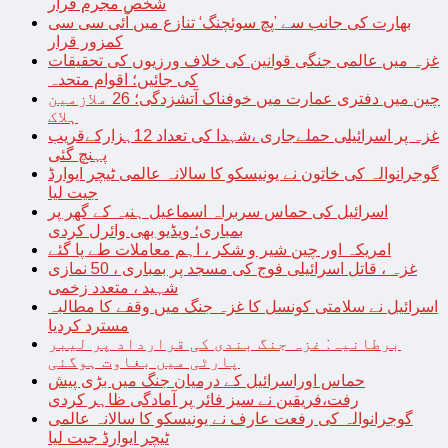
شخص مجرم قرار
بھارت کی جانب سے ’پچ سوئچنگ‘ تنازع میں آئی سی سی
کمزور قرار
غزہ میں عالمی جنگی قوانین کی خلاف ورزیوں کی تحقیقات
کی جائیں؛ اقوام متحدہ
چین میں دفتری عمارت میں خوفناک آتشزدگی؛ 26 ملازمین
ہلاک
غزہ پر اسرائیلی حملےجاری ،شہدا کی تعداد 12ہزارکےقریب
پہنچ گئی
گوجرانوالہ کی خاتون نے یونیسکو کا سالانہ عالمی ٹیچر ایوارڈ
جیت لیا
اسرائیل کی حماس سربراہ اسماعیل ہنیہ کے گھر پر
بمباری؛ ویڈیو بھی وائرل کردی
امریکہ اور چین شیر و شکر ، اہم معاملات طے پا گئے
غزہ ، قاتل اسرائیلی فوج کی مسجد پر بمباری ، 50 نمازی
شہید ، متعدد زخمی
اسرائیل نے سلامتی کونسل کا غزہ جنگ میں وقفے کا مطالبہ
مسترد کردیا
برطانیہ: غزہ جنگ بندی کی قرارداد پر لیبر
پارٹی میں بغاوت ہوگئی
حماس اوراسرائیل کے درمیان جنگ میں بڑی پیش
رفت،فریقین نے سیز فائر پر آمادگی ظاہر کردی
گوجرانوالہ کی رفعت عارف نے یونیسکو کا سالانہ عالمی
ٹیچر ایوارڈ جیت لیا