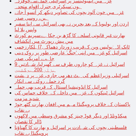
غزہ میں ایمبولینسز پر اسرائیلی حملےسےخوفزدہ
ہوں:سیکرٹری جنرل اقوام متحدہ
غزہ میں خون آلود بچوں کی تصاویر دیکھ کر آنسو آ جاتے
ہیں، روسی صدر
اردن اور بولیویا کے بعد بحرین نے بھی اسرائیل سے اپنا سفیر
واپس بلا لیا
بھارت غیر قانونی اسلحے کا گڑھ بن چکاہے،سپریم کورٹ
میں پیش رپورٹ میں انکشاف
ٹانک اڈہ:پولیس وین کےقریب زوردار دھماکہ,7اہلکارزخمی
اسرائیل کو غزہ میں اپنی ‘جنگ’ عارضی طور پر روک دینی
چاہیے، امریکی صدر
اسرائیل نے غزہ کو چاروں طرف سے گھیرلیا، شہادتیں 9
ہزار 200 ہوگئیں
اسرائیلی وزیراعظم کی ہٹ دھرمی جاری، غزہ پر دہشت
گرد حملے روکنے سے انکار
اسرائیل کا انڈونیشیا اسپتال کے قریب بھی حملہ
اسرائیل ٹینکوں کے غزہ میں داخلے کے خلاف حماس کی
شدید مزمت
پاکستان کے خلاف پروپیگنڈا مہم میں افغان بھارت گٹھ جوڑ
بے نقاب
میکڈونلڈ اور دیگر فوڈ چینز کو مشرق وسطی میں لاکھوں
ڈالر کا نقصان
فلسطینی بچوں کی شہادت پر اسرائیل و بھارت کا گھناؤنا
پروپیگنڈا بے نقاب