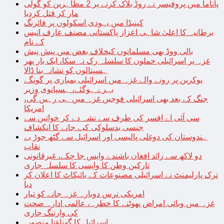
پاناما میں پروفیسر نے روڈ بلاک کرنے پر 2 مظاہرین کو گولی
مار کر قتل کردیا
کینیڈا میں یہودی اسکولوں پر فائرنگ
برطانیہ کا اعلیٰ شاہی اعزاز پاکستانی مصنف عارف انیس
کے نام
بالی ووڈ بھی مسلمانوں کیخلاف بغض میں پیش پیش
غزہ پر اسرائیلی حملوں کا سلسلہ رک نہ سکا، ایک بار پھر
ہسپتالوں کو نشانہ بنا ڈالا
یوکرین پر رونے والے غزہ میں اسرائیلی بمباری پر گونگے
بہرے ہوگئے، ہسپانوی وزیر
جنگ کے بعد بھی اسرائیلی فوجیں غزہ میں ہی رہیں گی،
امریکا
سی آئی اے افسر کی طرف سے نشہ دے کر خواتین سے
جنسی بدسلوکی کیے جانے کا انکشاف
ہندوستان کی دوغلی پالیسی اور اسرائیل سے گٹھ جوڑ بے
نقاب
دو لاکھ سے زائد افغان باشندے واپس جا چکے، غیرقانونی
تارکین وطن کا واپسی کا سلسلہ جاری
ترک پارلیمنٹ نے اسرائیلی مصنوعات کے بائیکاٹ کا اعلان کر
دیا
امریکی نرس دوبارہ غزہ جانے کو تیار
غزہ میں وبائی امراض پھوٹنے کا خطرہ، عالمی ادارہ صحت
کی وارننگ جاری
اسرائیل کا گھناؤنا منصوبہ