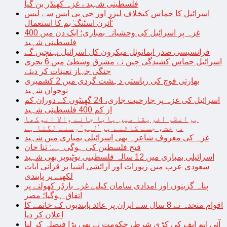
فلسطینی شہید ، غزہ کھنڈر بن گیا
اسرائیل کا حماس کیخلاف لیزر اور جی پی ایس سے لیس
‘آئرن اسٹنگ’ بم کا استعمال
غزہ پر اسرائیل کی وحشیانہ بمباری؛ ایک دن میں 400
فلسطینی شہید
فرانسیسی صدر ایمانوئل میکرون کل اسرائیل پہنچیں گے
اسرائیل حماس کشیدگی چین نے مشرق وسطیٰ میں 6 بحری
جنگی جہاز تعینات کر دیئے
بھارتی فوج کی ریاستی دہشت گردی میں 2 کشمیری
نوجوان شہید
اسرائیل کی غزہ پر جارحیت جاری، 24 گھنٹوں کے دوران کم
از کم 400 فلسطینی شہید
براعظم افریقا میں پایا جانے والا انوکھا
درخت، جسے کاٹنے پر ’لہو‘ رسنے لگتا ہے
غزہ کی معروف شاعرہ بھی اسرائیلی بمباری میں شہید
فتح فلسطین کی ہوگی ہے: ثنا خان
اسرائیلی بمباری میں 12 سالہ فلسطینی یوٹیوبر بھی شہید
سعودی عرب میں زیورات اور آرائشی اشیا پر قرآنی آیات
لکھنے پر پابندی
پناہ گزینوں اور امدادی سامان کیلیے غزہ بارڈر کھولنے پر
اتفاق ہوگیا؛ مصر
اقوام متحدہ نے 8 سال سے ایران پر عائد پابندیوں کے خاتمے کا
اعلان کر دیا
آئی ایم ایف کی کڑی شرط، حکومت نے بھی بڑا فیصلہ کر لیا