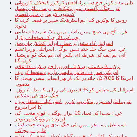
ذاتی مفاد کو ترجیح دینے پر3 افغان کرکٹرز کیخلاف کارروائی
غزہ جنگ؛ پاکستان میں بائیکاٹ مہم سے ملٹی نیشنل
کمپنیوں کو بھاری مالی نقصان
روس کا یوکرین کے اہم اسٹریٹجک شہر پر قبضہ کرنے کا
دعویٰ
غزہ: ‘آج بھی صبح ہمیں ناشتہ نہیں ملا’، شہید فلسطینی
بچی کی ڈائری کے صفحات وائرل
اسرائیل کا دمشق پر حملہ، ایرانی کمانڈرجاں بحق
غزہ میں جنگ جلد ختم نہیں ہوگی، اسرائیلی وزیراعظم
آئی ایم ایف کی شرط، ای ایکس آئی ایم بینک کو آپریشنل
کردیا گیا
ترکیہ کا پاکستانیوں کیلئے ای ویزا جاری کرنے کا اعلان
امریکی صدر نے دفاعی پالیسی بل پر دستخط کر دیئے
امریکا کا 2030 تک چاند پر ایک بار پھر انسانی مشن بھیجنے کا
منصوبہ
اسرائیل کی حماس کو 35 قیدیوں کی رہائی کے بدلے 7 روزہ
جنگ بندی کی پیشکش
عرب امارات میں زندگی بھر کی رہائش کیلئے مستقل ویزے
کا اجرا شروع
غزہ؛ شہدا کی تعداد 20 ہزار ہوگئی، اقوام متحدہ کی
قرارداد پر ووٹنگ پھرموخر
اسماعیل ہنیہ غزہ میں نئی جنگ بندی پر بات چیت کیلئے
قاہرہ پہنچ گئے
سانپوں کی لڑائی کے قریب گولف کھیلتے شخص کی ویڈیو