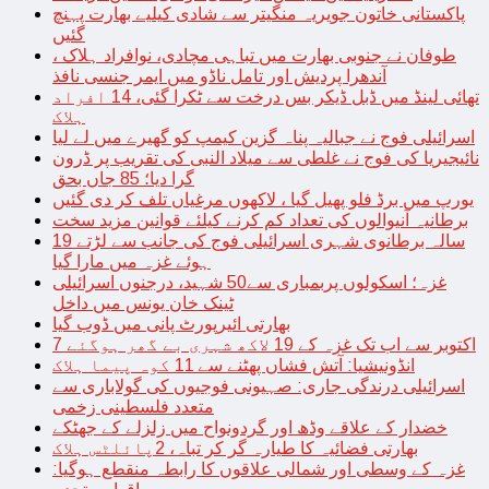
پاکستانی خاتون جویریہ منگیتر سے شادی کیلیے بھارت پہنچ
گئیں
طوفان نے جنوبی بھارت میں تباہی مچادی، نوافراد ہلاک ،
آندھرا پردیش اور تامل ناڈو میں ایمر جنسی نافذ
تھائی لینڈ میں ڈبل ڈیکر بس درخت سے ٹکرا گئی، 14 افراد
ہلاک
اسرائیلی فوج نے جبالیہ پناہ گزین کیمپ کو گھیرے میں لے لیا
نائیجیریا کی فوج نے غلطی سے میلاد النبی کی تقریب پر ڈرون
گرا دیا؛ 85 جاں بحق
یورپ میں برڈ فلو پھیل گیا ، لاکھوں مرغیاں تلف کر دی گئیں
برطانیہ آنیوالوں کی تعداد کم کرنے کیلئے قوانین مزید سخت
19 سالہ برطانوی شہری اسرائیلی فوج کی جانب سے لڑتے
ہوئے غزہ میں مارا گیا
غزہ؛ اسکولوں پربمباری سے50 شہید، درجنوں اسرائیلی
ٹینک خان یونس میں داخل
بھارتی ائیرپورٹ پانی میں ڈوب گیا
7 اکتوبر سے اب تک غزہ کے 19 لاکھ شہری بے گھر ہوگئے
انڈونیشیا: آتش فشاں پھٹنے سے 11 کوہ پیما ہلاک
اسرائیلی درندگی جاری: صہیونی فوجیوں کی گولاباری سے
متعدد فلسطینی زخمی
خضدار کے علاقے وڈھ اور گردونواح میں زلزلے کے جھٹکے
بھارتی فضائیہ کا طیارہ گر کر تباہ، 2پائلٹس ہلاک
غزہ کے وسطی اور شمالی علاقوں کا رابطہ منقطع ہوگیا: