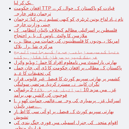
ہیک کر لیا
افغان حکومت TTP قیادت کو پاکستان کے حوالے کرے،
ترجمان دفتر خارجہ
نام نہاد لداخ یونین ٹریٹری کو کبھی تسلیم نہیں کیا: ترجمان
چینی وزارت خارجہ
فلسطین پر اسرائیلی مظالم کیخلاف بائیڈن انتظامیہ کے
ملازمین کا وائٹ ہاوس کے باہر احتجاج
امریکا: یہودیوں کا فلسطینیوں کی حمایت میں مظاہرہ،
مرکزی شاہراہ بلاک
دنیا کے سب سے زیادہ رحم دل کہے جانےوالے جج
فرینک کیپریو سرطان کا شکار ہوگئے
بھارتی پارلیمنٹ میں نامعلوم افراد کا حملہ؛ ویڈیو وائرل
پاکستان کے مطالبے پر افغان حکومت کا ڈی آئی خان حملے
کی تحقیقات کا عہد
کشمیر پر بھارتی سپریم کورٹ کا فیصلہ غیر قانونی قرار،
نگران کابینہ نے مسترد کردیا، مرتضی سولنگی
غزہ میں مزید 10 اسرائیلی فوجی ہلاک؛ 2 یرغمالی
فوجیوں کی لاشیں بھی برآمد
اسرائیل غزہ پربمباری کی وجہ سےعالمی حمایت کھو رہا
ہے،صدر بائیڈن
بھارتی سپریم کورٹ کے فیصلے پر او آئی سی کا اظہارِ
تشویش
اقوام متحدہ کی جنرل اسمبلی میں فوری جنگ بندی کی
قرارداد منظور