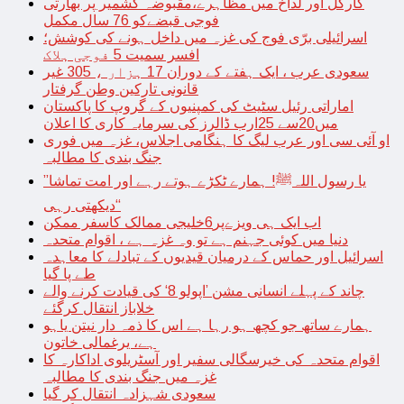
کارگل اور لداخ میں مظاہرے،مقبوضہ کشمیر پر بھارتی
فوجی قبضےکو 76 سال مکمل
اسرائیلی برّی فوج کی غزہ میں داخل ہونے کی کوشش؛
افسر سمیت 5 فوجی ہلاک
سعودی عرب ، ایک ہفتے کے دوران 17 ہزار ، 305 غیر
قانونی تارکین وطن گرفتار
اماراتی رئیل سٹیٹ کی کمپنیوں کے گروپ کا پاکستان
میں20سے 25ارب ڈالرز کی سرمایہ کاری کا اعلان
او آئی سی اور عرب لیگ کا ہنگامی اجلاس، غزہ میں فوری
جنگ بندی کا مطالبہ
’’یا رسول اللہﷺ! ہمارے ٹکڑے ہوتے رہے اور امت تماشا
دیکھتی رہی‘‘
اب ایک ہی ویزےپر6خلیجی ممالک کاسفر ممکن
دنیا میں کوئی جہنم ہے تو وہ غزہ ہے ، اقوام متحدہ
اسرائیل اور حماس کے درمیان قیدیوں کے تبادلے کا معاہدہ
طے پا گیا
چاند کے پہلے انسانی مشن ’اپولو 8‘ کی قیادت کرنے والے
خلاباز انتقال کرگئے
ہمارے ساتھ جو کچھ ہو رہا ہے اس کا ذمہ دار نیتن یاہو
ہے، یرغمالی خاتون
اقوام متحدہ کی خیرسگالی سفیر اور آسٹریلوی اداکارہ کا
غزہ میں جنگ بندی کا مطالبہ
سعودی شہزادہ انتقال کر گیا