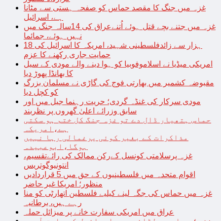
غزہ میں جنگ کا مقصد حماس کو صفحہ ہستی سے مٹانا
ہے، اسرائیل
غزہ میں جتنے بچے قتل ہوئے اُتنےعراق کی 14سالہ جنگ میں
نہیں ہوئے، جمائما
18 ہزار سے زائدفلسطینی شہید، امریکہ کا اسرائیل کی
حمایت جاری رکھنے کا عزم
امریکی میڈیا نے اسلاموفوبیا کو ہوا دینے والے مودی کے سیل
کا بھانڈا پھوڑ دیا
مقبوضہ کشمیر میں بھارتی فوج کی گاڑی نے مسلمان بزرگ
کو کچل دیا
مودی سرکار کی غنڈہ گردی؛ حریت رہنما جیل میں اور
سابق وزرائے اعلیٰ گھروں پر نظربند
حماس ہتھیار ڈال دے تو غزہ جنگ کل ختم ہو سکتی
ہے،امریکہ
مذاکرات کے بغیر کوئی یرغمالی رہا نہیں
ہوگا،ابوعبیدہ
غزہ پرسلامتی کونسل کےرکن ممالک کی رائےتقسیم،
انتونیوگوتریس
اقوام متحدہ میں فلسطینیوں کے حق میں 5 قراردادیں
منظور؛ امریکا غیر حاضر
غزہ میں حماس کی جگہ لینے کیلیے فلسطین اتھارٹی کو منا
رہے ہیں، برطانیہ
عراق میں امریکی سفارت خانے پر میزائل حملہ
غزہ؛ حماس سے لڑائی میں اسرائیل کے سابق آرمی