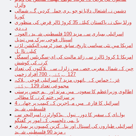
وائرل
دشمن نے اشتعال دلایا تو جوہری حملہ کردیں گے، شمالی
کوریا
ورلڈ بینک نے پاکستان کیلئے 35 کروڑ ڈالر قرض کی منظوری
دے دی
اسرائیلی بمباری سے مزید 100 فلسطینی شہید ، العودہ
اسپتال فوجی بیرک میں تبدیل
امریکا میں نئی سیاسی تاریخ، سابق صدر ٹرمپ الیکشن لڑنے
کیلیے نااہل
امریکا:1 کروڑ ڈالرز سے زائد مالیت کی ای-سگریٹس اسمگل
کرنے کی کوشش
چین کے شمال مغربی حصے میں زلزلے سے ہلاکتوں کی تعداد
127 ہوگئی، 700 افراد زخمی
غزہ؛ حماس کے ہاتھوں مزید 7 اسرائیلی فوجی ہلاک،
مجموعی تعداد 129 ہوگئی
اطالوی وزیراعظم کا سعودیہ میں مرتد اور ہم جنس پرستی
پر سزائیں ختم کرنے کا مطالبہ
اسرائیل کا فارعہ میں مہاجرین کے کیمپ پر چھاپہ، 4
فلسطینی شہید
یواےای کے سفیر کا دورہ نیول ہیڈکوارٹرز، امیرالبحر سے
باہمی دلچسپی کے امور پر گفتگو
اسرائیلی طیاروں کی اسپتال اور پناہ گزین کیمپوں پر بمباری
، مزید 90 فلسطینی شہید