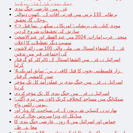
جنگ بندی کا آغاز ہوگیا
غزہ میں عارضی جنگ بندی
برطانیہ 110 برس میں قدرتی آفات کے ہاتھوں دیوالیہ
ہوجائے گا، تحقیق
< > مودی کیلیے نئی پریشانی؛ امریکا نے سکھ رہنما قتل
سازش کی تحقیقات شروع کردیں
متحدہ عرب امارات: 2024 میں عید الفطر اور عید الاضحیٰ
سمیت دیگر تعطیلات کا اعلان
غزہ کے الشفاء اسپتال سے ملنے والی 100 سے زائد لاشوں
کی اجتماعی قبر میں تدفین
اسرائیل نے غزہ میں الشفا اسپتال کے ڈائرکٹر کو گرفتار
کرلیا
‘4ہزار فلسطینی بچوں کا قتل کافی نہیں’: سابق امریکی
صدر کامشیر گرفتار
اسرائیل نے غزہ میں جنگ بندی پر عملدرآمد کل تک مؤخر
کردیا
اسرائیل نے غزہ میں جنگ بندی کل تک مؤخرکردی
سنکیانگ میں مساجد کیخلاف کریک ڈاؤن میں تیزی آگئی؛
ہیومن رائٹس واچ
بھارت نے کینیڈین شہریوں کے لیے سیاحت، کاروبار اور
میڈیکل ای ویزا سروس بحال کردی
حماس اور اسرائیل میں 4 روزہ عارضی جنگ بندی کا
معاہدہ طے
امریکہ میں پاکستانی طلباء کی تعداد میں 16 فیصد اضافہ