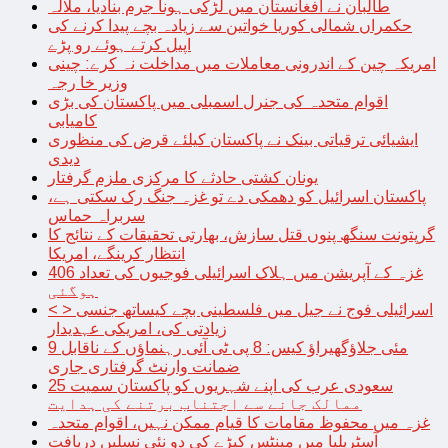
طالبان نے افغانستان میں لڑکی ہونا جرم بنادیا، ملالہ
حکمراں شمالی کوریا خواتین سے زیادہ بچے پیدا کرنے کی
اپیل کرتے ہوئے رو پڑے
امریکہ چین کے اندرونی معاملات میں مداخلت نہ کرے: چینی
وزیر خا رجہ
اقوام متحدہ کی جنرل اسمبلی میں پاکستان کی بڑی
کامیابی
ایشیائی ترقیاتی بینک نے پاکستان کیلئے قرض کی منظوری
دیدی
یونان کشتی حادثے کا مرکزی ملزم گرفتار
پاکستان اسرائیل کو دھمکی دے تو غزہ جنگ رک سکتی ہے،
سربراہ حماس
گرپتونت سنگھ پنوں قتل سازش، بھارتی تحقیقات کے نتائج کا
انتظار کرینگے، امریکا
غزہ کے آپریشن میں ہلاک اسرائیلی فوجیوں کی تعداد 406
ہوگئی
< > اسرائیلی فوج نے جیل میں فلسطینی بچے کیساتھ جنسی
زیادتی کی، امریکی عہدیدار
9 مئی جلاؤگھیراؤ کیس: 8 پی ٹی آئی رہنماؤں کے ناقابل
ضمانت وارنٹ گرفتاری جاری
سعودی عرب کی اپنے شہریوں کو پاکستان سمیت 25
ممالک جانے سے اجتناب برتنے کی ہدایت
غزہ میں محفوظ مقامات کا قیام ممکن نہیں، اقوام متحدہ
آسٹریلیا میں مینٹس کیڑے کی دو نئی نسلیں دریافت