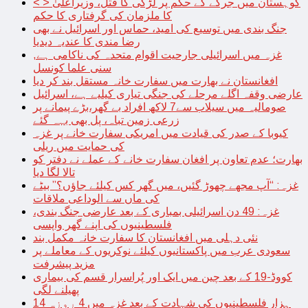
< > کوہستان میں جرگے کے حکم پر لڑکی کا قتل، وزیراعلیٰ
کا ملزمان کی گرفتاری کا حکم
جنگ بندی میں توسیع کی امید، حماس اور اسرائیل نے بھی
رضا مندی کا عندیہ دیدیا
غزہ میں اسرائیلی جارحیت اقوام متحدہ کی ناکامی ہے,
سنی علما کونسل
افغانستان نے بھارت میں سفارت خانہ مستقل بند کر دیا
عارضی وقفہ اگلے مرحلے کی جنگی تیاری کیلیے ہے، اسرائیل
صومالیہ میں سیلاب سے7 لاکھ افراد بے گھر،بڑے پیمانے پر
زرعی زمین تباہ، پل بھی بہہ گئے
کیوبا کے صدر کی قیادت میں امریکی سفارت خانے پر غزہ
کی حمایت میں ریلی
بھارت؛ عدم تعاون پر افغان سفارت خانے کے عملے نے دفتر کو
تالا لگا دیا
غزہ: “آپ مجھے چھوڑ گئیں، میں گھر کس کیلئے جاؤں؟” بیٹے
کی ماں سے الوداعی ملاقات
غزہ: 49 دن اسرائیلی بمباری کے بعد عارضی جنگ بندی،
فلسطینیوں کی اپنے گھر واپسی
نئی دہلی میں افغانستان کا سفارت خانہ مکمل بند
سعودی عرب میں پاکستانیوں کیلئے نوکریوں کے معاملے پر
مزید پیشرفت
کووڈ-19 کے بعد چین میں ایک اور پُراسرار قسم کی بیماری
پھیلنے لگی
14 ہزار فلسطینیوں کی شہادت کے بعد غزہ میں 4 روزہ