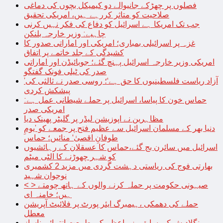
فصلوں پر چھڑکے جانیوالے دو کیمیکل بچوں کی دماغی
صلاحیت کو متاثر کررہے ہیں، امریکی تحقیق
جب تک امریکا ہے اسرائیل کو دفاع کی فکر نہیں کرنی
چاہیے: وزیر خارجہ بلنکن
غزہ پر اسرائیلی بمباری؛ امریکی اور اماراتی صدور کا
کشیدگی کے جلد خاتمے پر اتفاق
امریکی وزیر خارجہ اسرائیل پہنچ گئے؛ جوبائیڈن اور اماراتی
صدر کی ٹیلی فونک گفتگو
’آزاد ریاست فلسطینیوں کا حق ہے‘؛ روسی صدر نے ثالثی کی
پیشکش کردی
حماس خون کا پیاسا، اسرائیل پر حملے شیطانی عمل ہے:
امریکی صدر
مظاہرین نے اپوزیشن لیڈر پر گلیٹر پھینک دیا
دنیا بھر کے مسلمان اسرائیل سے عظیم فتح پر جمعے کو ’یومِ
طوفانِ اقصیٰ‘ منائیں؛ حماس
اسرائیل میں سائرن بج گئے،حماس کا عسقلان کے رہائشیوں
کو شہر چھوڑنے کا الٹی میٹم
بھارتی فوج کی ریاستی دہشت گردی میں مزید 2 کشمیری
نوجوان شہید
< > صیہونی حکومت پر حملہ کرنے والوں کے ہاتھ چومتے
ہیں؛ خامنہ ای
حملے کی دھمکی ،ہیمبرگ ایئر پورٹ پر فلائیٹ آپریشن
معطل
بنگلادیش کی سابق وزیراعظم کی طبیعت انتہائی ناساز