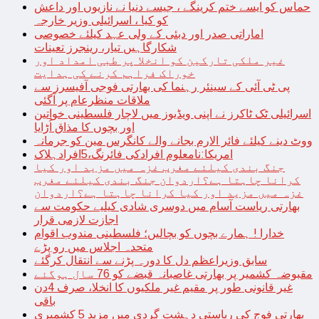
حماس کو ایسے ختم کرینگے ، جیسے دنیا نے نازیوں اور داعش
کو کیا ، اسرائیلی وزیر خارجہ
اماراتی صدر اور دبئی کے ولی عہد کیلئے خصوصی
شکارگاہیں تیار، رینجرز تعینات
غیر ملکی تارکین کو انخلا پر طبی امداد اور
خوراک فراہم کرنے کی ہدایت
پی ٹی آئی کے سینئر رہنما کی بھارتی فوجی آفیسرز سے
ملاقات منظرعام پر آگئی
اسرائیلی ٹک ٹاکرز نے اپنی ویڈیوز میں لاچار فلسطینی خواتین
اور بچوں کا مذاق اُڑایا
ووٹ دینے کیلئے فائر الارم بجانے والے کانگرس مین کو جرمانہ
امریکا:نامعلوم افرادکی فائرنگ،5افرادہلاک
جنگ بندی کیلئے مغرب غزہ میں مزید اور کیا
کرانا چاہتا ہے؟اردوان جنگ بندی کیلئے مغرب
غزہ میں مزید اور کیا کرانا چاہتا ہے؟اردوان
بھارتی ریاست آسام میں دوسری شادی کیلیے حکومت سے
اجازت لازمی قرار
خدارا ! ہمارے بچوں کو بچالیں؛ فلسطینی مندوب اقوام
متحدہ اجلاس میں رو پڑے
سابق وزیراعظم دل کا دورہ پڑنے سے انتقال کرگئے
مقبوضہ کشمیر پر بھارتی غاصبانہ قبضے کو 76 سال ہوگئے
غیر قانونی طور پر مقیم غیر ملکیوں کا انخلا، صرف 4دن
باقی
بھارتی فوج کی ریاستی دہشت گردی میں مزید 5 کشمیری