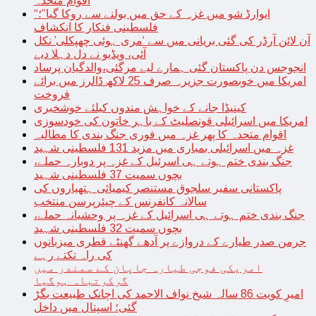
اقوام متحدہ
“ایوارڈ شو میں غزہ کے حق میں بولنے سے روکا گیا”؛
فلسطینی فنکار کا انکشاف
آن لائن آرڈر کی گئی بریانی میں سے ‘مری ہوئی چھپکلی’ نکل
آئی، ویڈیو نے دل دہلا دیے
انجوجس دن پاکستان گئی ہمارے لیے مرگئی،والدگیان پرساد
امریکا میں خوبصورت جزیرہ صرف 25 لاکھ ڈالرز میں برائے
فروخت
کینیڈا جانے کے خواہش مندوں کیلئے خوشخبری
امریکا میں اسرائیلی قونصلیٹ کے باہر خاتون کی خودسوزی
اقوام متحدہ کا پھر غزہ میں فوری جنگ بندی کا مطالبہ
غزہ میں اسرائیلی بمباری میں مزید 131 فلسطینی شہید
جنگ بندی ختم ہوتے ہی اسرئیل کے غزہ پر دوبارہ حملے،
بچوں سمیت 37 فلسطینی شہید
پاکستانی سفیر سلجوق مستنصر کیمیائی ہتھیاروں کی
سالانہ کانفرنس کے چیئرپرسن منتخب
جنگ بندی ختم ہوتے ہی اسرائیل کے غزہ پر وحشیانہ حملے،
بچوں سمیت 32 فلسطینی شہید
جرمن صدر طیارے کے دروازے پر آدھے گھنٹے قطری میزبانوں
کی راہ تکتے رہے
امریکی فوجی طیارہ جاپان کے سمندر میں
گرکرتباہ ہوگیا
امیرِ کویت 86 سالہ شیخ نواف الاحمد کی اچانک طبیعت بگڑ
گئی؛ اسپتال میں داخل