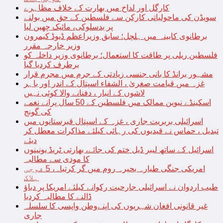
کارگل اور لداخ میں بھارت کے خلاف مظاہرے
سویڈن کی ماحولیاتی کارکن سے فلسطین کے حق میں بولنے
پر بدسلوکی، مائیک چھین لیا
برطانوی کابینہ میں ہلچل؛ سابق وزیراعظم ڈیوڈ کیمرون
وزیر خارجہ مقرر
فلسطین ریلی پر طاقت کا استعمال؛ برطانوی وزیر داخلہ کو
برطرف کردیا گیا
مشہور برانڈ کا بانی جنسی زیادتی کے جرم میں مجرم قرار
غزہ میں قیامت صغریٰ ، الشفاء اسپتال کے اندر اور باہر
لاشوں کے انبار ، دفنانے والا کوئی نہیں
اسکینڈے نیوین ممالک میں فلسطین کے 50 سال پرانے نغمے
کی گونج
اسرائیلی بربریت جاری ، غزہ کے اسپتال قبرستانوں میں
تبدیل ، حماس نے قیدیوں کی رہائی کیلئے مذاکرات معطل کر
دیئے
اسرائیل کے ساتھ لیبر ڈیل ختم کی جائے، بھارتی ٹریڈ یونینوں
کا مودی سے مطالبہ
امریکی جنگی طیارہ بحیرہ روم میں گر کرتباہ، 5 فوجی
ہلاک
طیب اردوان نے اسرائیلی جارحیت رکوانے کیلئے امریکا پر دباؤ
ڈالنے کا مطالبہ کردیا
غیر قانونی افغان شہریوں کی اپنےوطن واپسی کا سلسلہ
جاری