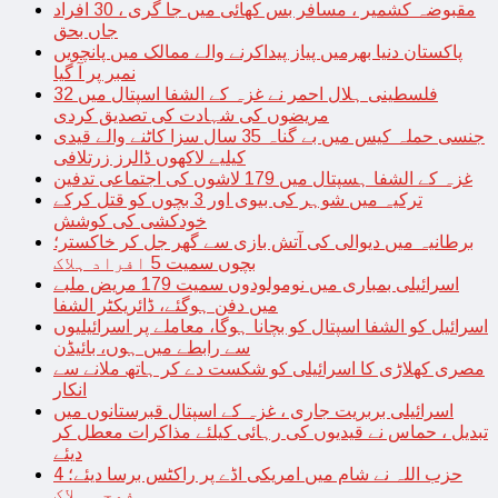
مقبوضہ کشمیر ، مسافر بس کھائی میں جا گری ، 30 افراد
جاں بحق
پاکستان دنیا بھرمیں پیاز پیداکرنے والے ممالک میں پانچویں
نمبر پر آ گیا
فلسطینی ہلال احمر نے غزہ کے الشفا اسپتال میں 32
مریضوں کی شہادت کی تصدیق کردی
جنسی حملہ کیس میں بے گناہ 35 سال سزا کاٹنے والے قیدی
کیلیے لاکھوں ڈالرز زرتلافی
غزہ کے الشفا ہسپتال میں 179 لاشوں کی اجتماعی تدفین
ترکیہ میں شوہر کی بیوی اور 3 بچوں کو قتل کرکے
خودکشی کی کوشش
برطانیہ میں دیوالی کی آتش بازی سے گھر جل کر خاکستر؛
بچوں سمیت 5 افراد ہلاک
اسرائیلی بمباری میں نومولودوں سمیت 179 مریض ملبے
میں دفن ہوگئے، ڈائریکٹر الشفا
اسرائیل کو الشفا اسپتال کو بچانا ہوگا، معاملے پر اسرائیلیوں
سے رابطے میں ہوں، بائیڈن
مصری کھلاڑی کا اسرائیلی کو شکست دے کر ہاتھ ملانے سے
انکار
اسرائیلی بربریت جاری ، غزہ کے اسپتال قبرستانوں میں
تبدیل ، حماس نے قیدیوں کی رہائی کیلئے مذاکرات معطل کر
دیئے
حزب اللہ نے شام میں امریکی اڈے پر راکٹس برسا دیئے؛ 4
فوجی ہلاک