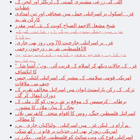
اٹلی کی زرعی مشینری کمپنی کے ٹریکٹر اور انجن کے
عطیات
غزہ: اسکول پر اسرائیلی حملے میں صحافی اور تین امدادی
کارکن شہید
شیخ مشعل الاحمد الصباح کویت کے نئے امیر مقرر
غزہ میں جنگ بندی کب ہوگی اور فائدہ کس کو
ہوگا؟
غزہ پر اسرائیلی جارحیت 70 ویں روز بھی جاری:
18فلسطینی شہید ، درجنوں زخمی
دن کا وہ وقت جو دفتری کاموں کے لیے بدترین
ہوتا ہے
“غزہ کے حالات دیکھ کر اسلام کے قریب آئی ہوں”، اُشنا شاہ
کا انکشاف
امریکی قومی سلامتی کے مشیر کی اسرائیلی انٹیلی جنس
چیف سے ملاقات
ترکیہ کے رکن پارلیمنٹ ایوان میں اسرائیل مخالف تقریر کے
دوران انتقال کر گئے
برطانیہ: کرسمس کے موقع پر شہریوں کو گلے ملنے کے
بجائے کُہنیاں ملانے کا مشورہ
اسرائیل فلسطین جنگ، روس کا اقوام متحدہ کانفرنس بلانے
کا مطالبہ
ہم آرام دہ لیکن غزہ میں اسرائیلی ہولناکیاں جاری ہیں،
امریکی رپورٹر بھی اپنے جذبات پر قابو نہ رکھ سکی
اسرائیلی فوج کی ویب سائٹ کو فلسطینی حامی ہیکرز نے