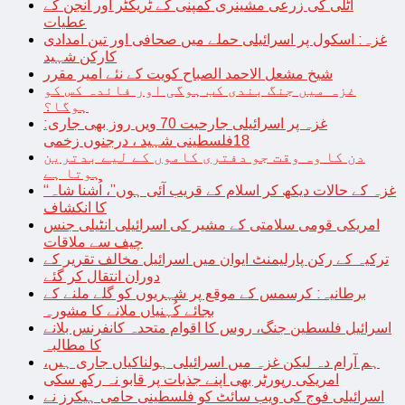
اٹلی کی زرعی مشینری کمپنی کے ٹریکٹر اور انجن کے
عطیات
غزہ: اسکول پر اسرائیلی حملے میں صحافی اور تین امدادی
کارکن شہید
شیخ مشعل الاحمد الصباح کویت کے نئے امیر مقرر
غزہ میں جنگ بندی کب ہوگی اور فائدہ کس کو
ہوگا؟
غزہ پر اسرائیلی جارحیت 70 ویں روز بھی جاری:
18فلسطینی شہید ، درجنوں زخمی
دن کا وہ وقت جو دفتری کاموں کے لیے بدترین
ہوتا ہے
“غزہ کے حالات دیکھ کر اسلام کے قریب آئی ہوں”، اُشنا شاہ
کا انکشاف
امریکی قومی سلامتی کے مشیر کی اسرائیلی انٹیلی جنس
چیف سے ملاقات
ترکیہ کے رکن پارلیمنٹ ایوان میں اسرائیل مخالف تقریر کے
دوران انتقال کر گئے
برطانیہ: کرسمس کے موقع پر شہریوں کو گلے ملنے کے
بجائے کُہنیاں ملانے کا مشورہ
اسرائیل فلسطین جنگ، روس کا اقوام متحدہ کانفرنس بلانے
کا مطالبہ
ہم آرام دہ لیکن غزہ میں اسرائیلی ہولناکیاں جاری ہیں،
امریکی رپورٹر بھی اپنے جذبات پر قابو نہ رکھ سکی
اسرائیلی فوج کی ویب سائٹ کو فلسطینی حامی ہیکرز نے