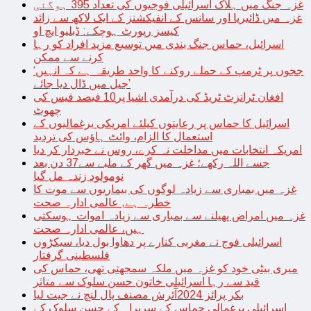
غزہ جنگ میں ہلاک اسرائیلی فوجیوں کی تعداد 395 ہوگئی
غزہ میں ڈائیریا اور سانس کے انفیکشنز کے ایک لاکھ سے زائد
کیسز رپورٹ ہوچکے: ڈبلیو ایچ او
اسرائیل، حماس جنگ بندی میں توسیع مزید افراد کو رہا
کرنے سے ممکن
‘ججوں پر ٹرمپ کے حملے روکنے کا واحد طریقہ ہے کہ انہیں
جیل میں ڈال دیا جائے’
افغان ٹرانزٹ ٹریڈ کی درآمدی اشیا پر10 فیصد فیس کی
چھوٹ
اسرائیل کا حماس پر رعایتوں کیلئے امریکی یرغمالیوں کے
استعمال کا الزام، وائٹ ہاؤس کی تردید
امریکہ انتخابات میں مداخلت نہ کرے، روس نے خبردار کر دیا
جسے اللہ رکھے؛ غزہ میں گھر کے ملبے سے37 دن بعد
نومولود زندہ مل گیا
غزہ میں بمباری سے زیادہ لوگوں کی بیماریوں سے موت کا
خطرہ ہے, عالمی ادارہ صحت
غزہ میں امراض پھیلنے سے بمباری سے زیادہ اموات ہوسکتی
ہیں، عالمی ادارہ صحت
اسرائیلی فوج نے مغربی کنارے پر دھاوا بول دیا، سیکڑوں
فلسطینی گرفتار
میری بیٹی خود کو غزہ میں ملکہ سمجھتی تھی، حماس کی
قید سے رہا اسرائیلی خاتون حسن سلوک سے متاثر
بکر پرائز 2024آئرش مصنف پال لنچ نے جیت لیا
اسرائیلی یرغمالی حماس کے سربراہ کے حسن سلوک کے