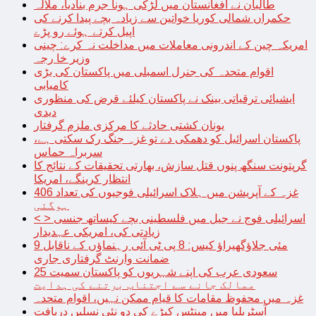
طالبان نے افغانستان میں لڑکی ہونا جرم بنادیا، ملالہ
حکمراں شمالی کوریا خواتین سے زیادہ بچے پیدا کرنے کی
اپیل کرتے ہوئے رو پڑے
امریکہ چین کے اندرونی معاملات میں مداخلت نہ کرے: چینی
وزیر خا رجہ
اقوام متحدہ کی جنرل اسمبلی میں پاکستان کی بڑی
کامیابی
ایشیائی ترقیاتی بینک نے پاکستان کیلئے قرض کی منظوری
دیدی
یونان کشتی حادثے کا مرکزی ملزم گرفتار
پاکستان اسرائیل کو دھمکی دے تو غزہ جنگ رک سکتی ہے،
سربراہ حماس
گرپتونت سنگھ پنوں قتل سازش، بھارتی تحقیقات کے نتائج کا
انتظار کرینگے، امریکا
غزہ کے آپریشن میں ہلاک اسرائیلی فوجیوں کی تعداد 406
ہوگئی
< > اسرائیلی فوج نے جیل میں فلسطینی بچے کیساتھ جنسی
زیادتی کی، امریکی عہدیدار
9 مئی جلاؤگھیراؤ کیس: 8 پی ٹی آئی رہنماؤں کے ناقابل
ضمانت وارنٹ گرفتاری جاری
سعودی عرب کی اپنے شہریوں کو پاکستان سمیت 25
ممالک جانے سے اجتناب برتنے کی ہدایت
غزہ میں محفوظ مقامات کا قیام ممکن نہیں، اقوام متحدہ
آسٹریلیا میں مینٹس کیڑے کی دو نئی نسلیں دریافت