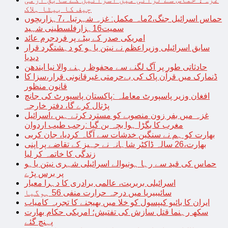
چیف کا بیٹا ہلاک
حماس اسرائیل جنگ،2ماہ مکمل: غزہ شہرتباہ،7ہزاربچوں
سمیت16ہزارفلسطینی شہید
امریکی صدر کے بیٹے پر فردجرم عائد
سابق اسرائیلی وزیراعظم نے نیتن یاہو کو دہشتگرد قرار
دیدیا
حادثاتی طور پر آگ لگنے سے محفوظ رہنے والا نیا ایندھن
ڈنمارک میں قرآن پاک کی بےحرمتی غیرقانونی قرار،سزا کا
قانون منظور
افغان وزیر پاسپورٹ معاملہ :پاکستان پاسپورٹ کی جانچ
پڑتال کرے گا، دفتر خارجہ
غزہ میں بفر زون منصوبے کو مسترد کرتے ہیں ،اسرائیل
مغرب کا بگڑا ہوا بچہ بن گیا :رجب طیب اردوان
بھارت کو ہم نے سنگین خدشات سے آگاہ کردیا، جان کربی
بھارت،26 سالہ ڈاکٹر شاہانہ نے جہیز کے تقاضے پر اپنی
زندگی کا خاتمہ کر لیا
حماس کی قید سے رہا ہونیوالے اسرائیلی شہری نیتن یاہو
پر برس پڑے
اسرائیلی بربریت، عالمی برادری کا دہرا معیار
سائیبیریا میں درجہ حرارت منفی 56 ہوگیا
ایران کا بائیو کیپسول کو خلا میں بھیجنے کا تجربہ کامیاب
سکھ رہنما قتل سازش کی تفتیش؛ امریکی حکام بھارت
پہنچ گئے