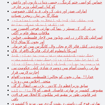
حماس کو ایسے ختم کرینگے ، جیسے دنیا نے نازیوں اور داعش
کو کیا ، اسرائیلی وزیر خارجہ
اماراتی صدر اور دبئی کے ولی عہد کیلئے خصوصی
شکارگاہیں تیار، رینجرز تعینات
غیر ملکی تارکین کو انخلا پر طبی امداد اور
خوراک فراہم کرنے کی ہدایت
پی ٹی آئی کے سینئر رہنما کی بھارتی فوجی آفیسرز سے
ملاقات منظرعام پر آگئی
اسرائیلی ٹک ٹاکرز نے اپنی ویڈیوز میں لاچار فلسطینی خواتین
اور بچوں کا مذاق اُڑایا
ووٹ دینے کیلئے فائر الارم بجانے والے کانگرس مین کو جرمانہ
امریکا:نامعلوم افرادکی فائرنگ،5افرادہلاک
جنگ بندی کیلئے مغرب غزہ میں مزید اور کیا
کرانا چاہتا ہے؟اردوان جنگ بندی کیلئے مغرب
غزہ میں مزید اور کیا کرانا چاہتا ہے؟اردوان
بھارتی ریاست آسام میں دوسری شادی کیلیے حکومت سے
اجازت لازمی قرار
خدارا ! ہمارے بچوں کو بچالیں؛ فلسطینی مندوب اقوام
متحدہ اجلاس میں رو پڑے
سابق وزیراعظم دل کا دورہ پڑنے سے انتقال کرگئے
مقبوضہ کشمیر پر بھارتی غاصبانہ قبضے کو 76 سال ہوگئے
غیر قانونی طور پر مقیم غیر ملکیوں کا انخلا، صرف 4دن
باقی
بھارتی فوج کی ریاستی دہشت گردی میں مزید 5 کشمیری