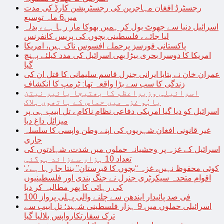
رجسٹرڈ افغان مہاجرین کی رجسٹریشن کارڈ کی مدت
میں6 ماہ توسیع
اسرائیل دنیا سے جھوٹ بول کر ہمیں بھوکا مار رہا ہے ، بدلہ
لیا جائے ، فلسطینی بچوں کی پریس کانفرنس
پاکستانی فورسز پرحملے افسوس ناک ہیں، امریکا
امریکا کا دوسرا بحری بیڑا بھی اسرائیل کی مدد کیلئے پہنچ
گیا
عمران خان نے بتایا ایرانی جنرل قاسم سلیمانی کا قتل ان کی
زندگی کا سب سے بڑا واقعہ تھا: ٹرمپ کا انکشاف
اسرائیلی وزیراعظم کا بھتیجا یائیر نیتن
یاہُو غزہ میں حماس کے ہاتھوں ہلاک
اسرائیل کو دیا گیا امریکی دفاعی نظام ناکام ، تل ابیب ہی پر
میزائل داغ دیا
غیر قانونی افغان شہریوں کی اپنے وطن واپسی کا سلسلہ
جاری
اسرائیل کے غزہ پر وحشیانہ حملوں میں شدت، شہادتوں کی
تعداد 10 ہزار سےزائد ہوگئی
‘کوئی محفوظ نہیں، غزہ “بچوں کا قبرستان” بنتا جا رہا ہے’،
اقوام متحدہ سیکرٹری جنرل نے جنگ بندی اور فلسطینیوں
کی رہائی کا پھر مطالبہ کر دیا
100 فی صد پائیدار ایندھن سے چلنے والی پہلی پرواز
اسرائیلی حملوں میں 9 ہزار فلسطینی شہید؛ تل ابیب سے
ترک سفارتکارواپس بلالیا گیا