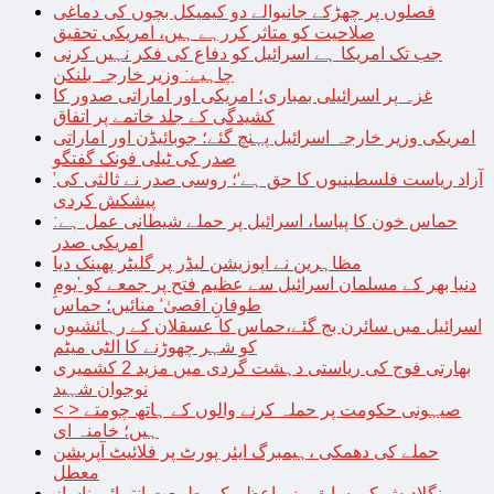
فصلوں پر چھڑکے جانیوالے دو کیمیکل بچوں کی دماغی
صلاحیت کو متاثر کررہے ہیں، امریکی تحقیق
جب تک امریکا ہے اسرائیل کو دفاع کی فکر نہیں کرنی
چاہیے: وزیر خارجہ بلنکن
غزہ پر اسرائیلی بمباری؛ امریکی اور اماراتی صدور کا
کشیدگی کے جلد خاتمے پر اتفاق
امریکی وزیر خارجہ اسرائیل پہنچ گئے؛ جوبائیڈن اور اماراتی
صدر کی ٹیلی فونک گفتگو
’آزاد ریاست فلسطینیوں کا حق ہے‘؛ روسی صدر نے ثالثی کی
پیشکش کردی
حماس خون کا پیاسا، اسرائیل پر حملے شیطانی عمل ہے:
امریکی صدر
مظاہرین نے اپوزیشن لیڈر پر گلیٹر پھینک دیا
دنیا بھر کے مسلمان اسرائیل سے عظیم فتح پر جمعے کو ’یومِ
طوفانِ اقصیٰ‘ منائیں؛ حماس
اسرائیل میں سائرن بج گئے،حماس کا عسقلان کے رہائشیوں
کو شہر چھوڑنے کا الٹی میٹم
بھارتی فوج کی ریاستی دہشت گردی میں مزید 2 کشمیری
نوجوان شہید
< > صیہونی حکومت پر حملہ کرنے والوں کے ہاتھ چومتے
ہیں؛ خامنہ ای
حملے کی دھمکی ،ہیمبرگ ایئر پورٹ پر فلائیٹ آپریشن
معطل
بنگلادیش کی سابق وزیراعظم کی طبیعت انتہائی ناساز