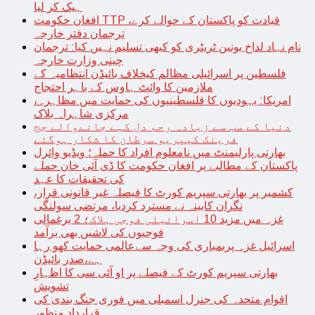
ہیک کر لیا
افغان حکومت TTP قیادت کو پاکستان کے حوالے کرے،
ترجمان دفتر خارجہ
نام نہاد لداخ یونین ٹریٹری کو کبھی تسلیم نہیں کیا: ترجمان
چینی وزارت خارجہ
فلسطین پر اسرائیلی مظالم کیخلاف بائیڈن انتظامیہ کے
ملازمین کا وائٹ ہاوس کے باہر احتجاج
امریکا: یہودیوں کا فلسطینیوں کی حمایت میں مظاہرہ،
مرکزی شاہراہ بلاک
دنیا کے سب سے زیادہ رحم دل کہے جانےوالے جج
فرینک کیپریو سرطان کا شکار ہوگئے
بھارتی پارلیمنٹ میں نامعلوم افراد کا حملہ؛ ویڈیو وائرل
پاکستان کے مطالبے پر افغان حکومت کا ڈی آئی خان حملے
کی تحقیقات کا عہد
کشمیر پر بھارتی سپریم کورٹ کا فیصلہ غیر قانونی قرار،
نگران کابینہ نے مسترد کردیا، مرتضی سولنگی
غزہ میں مزید 10 اسرائیلی فوجی ہلاک؛ 2 یرغمالی
فوجیوں کی لاشیں بھی برآمد
اسرائیل غزہ پربمباری کی وجہ سےعالمی حمایت کھو رہا
ہے،صدر بائیڈن
بھارتی سپریم کورٹ کے فیصلے پر او آئی سی کا اظہارِ
تشویش
اقوام متحدہ کی جنرل اسمبلی میں فوری جنگ بندی کی
قرارداد منظور