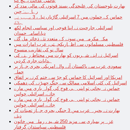
عالمی عدالت پہنچ گیا
بھارت بلوچستان کی علیحدگی پسند قوتوں کی مالی مدد کر
رہا ہے: چین
حماس کے حملوں میں 7 اسرائیلی گاڑیاں تباہ، 3 صہیونی
ہلاک
اسرائیلی جارحیت نے اپنا فوجی اور سیاسی انجام لکھ
دیا،اسامہ حمدان
مکہ مکرمہ میں سونے کے متعدد نئے ذخائر مل گئے
فلسطینی مسلمانوں سے اظہاریکجہتی، عرب امارات میں
سال نو کی تقاریب منسوخ
اسرائیل نے اپنے شہریوں کو بھارت میں محتاط رہنے کی
ہدایات جاری کردیں
سعودی عرب سے پاکستان آنے والے امریکی بحری جہاز پر
حملہ
امریکا اور اسرائیل کا حماس کو جڑ سے ختم کرنے پر اتفاق
اسرائیل کی کئی اسلامی ممالک سے جنگ چھیڑنے کی دھمکی
حماس نہ بچاتی تو اپنی ہی فوج کی گولہ باری میں مارے
جاتے، اسرائیلی خواتین
حماس نہ بچاتی تو اپنی ہی فوج کی گولہ باری میں مارے
جاتے، اسرائیلی خواتین
بھارت نے بحیرہ عرب میں 3 جنگی بحری جہاز تعینات کر
دیئے
غزہ پر بمباری سے مزید 250 شہید ، رملہ میں خاتون
فلسطینی سیاستدان گرفتار