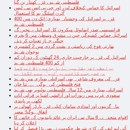
فلسطینی شہید ، غزہ کھنڈر بن گیا
اسرائیل کا حماس کیخلاف لیزر اور جی پی ایس سے لیس
‘آئرن اسٹنگ’ بم کا استعمال
غزہ پر اسرائیل کی وحشیانہ بمباری؛ ایک دن میں 400
فلسطینی شہید
فرانسیسی صدر ایمانوئل میکرون کل اسرائیل پہنچیں گے
اسرائیل حماس کشیدگی چین نے مشرق وسطیٰ میں 6 بحری
جنگی جہاز تعینات کر دیئے
بھارتی فوج کی ریاستی دہشت گردی میں 2 کشمیری
نوجوان شہید
اسرائیل کی غزہ پر جارحیت جاری، 24 گھنٹوں کے دوران کم
از کم 400 فلسطینی شہید
براعظم افریقا میں پایا جانے والا انوکھا
درخت، جسے کاٹنے پر ’لہو‘ رسنے لگتا ہے
غزہ کی معروف شاعرہ بھی اسرائیلی بمباری میں شہید
فتح فلسطین کی ہوگی ہے: ثنا خان
اسرائیلی بمباری میں 12 سالہ فلسطینی یوٹیوبر بھی شہید
سعودی عرب میں زیورات اور آرائشی اشیا پر قرآنی آیات
لکھنے پر پابندی
پناہ گزینوں اور امدادی سامان کیلیے غزہ بارڈر کھولنے پر
اتفاق ہوگیا؛ مصر
اقوام متحدہ نے 8 سال سے ایران پر عائد پابندیوں کے خاتمے کا
اعلان کر دیا
آئی ایم ایف کی کڑی شرط، حکومت نے بھی بڑا فیصلہ کر لیا