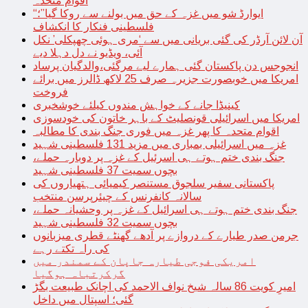
اقوام متحدہ
“ایوارڈ شو میں غزہ کے حق میں بولنے سے روکا گیا”؛
فلسطینی فنکار کا انکشاف
آن لائن آرڈر کی گئی بریانی میں سے ‘مری ہوئی چھپکلی’ نکل
آئی، ویڈیو نے دل دہلا دیے
انجوجس دن پاکستان گئی ہمارے لیے مرگئی،والدگیان پرساد
امریکا میں خوبصورت جزیرہ صرف 25 لاکھ ڈالرز میں برائے
فروخت
کینیڈا جانے کے خواہش مندوں کیلئے خوشخبری
امریکا میں اسرائیلی قونصلیٹ کے باہر خاتون کی خودسوزی
اقوام متحدہ کا پھر غزہ میں فوری جنگ بندی کا مطالبہ
غزہ میں اسرائیلی بمباری میں مزید 131 فلسطینی شہید
جنگ بندی ختم ہوتے ہی اسرئیل کے غزہ پر دوبارہ حملے،
بچوں سمیت 37 فلسطینی شہید
پاکستانی سفیر سلجوق مستنصر کیمیائی ہتھیاروں کی
سالانہ کانفرنس کے چیئرپرسن منتخب
جنگ بندی ختم ہوتے ہی اسرائیل کے غزہ پر وحشیانہ حملے،
بچوں سمیت 32 فلسطینی شہید
جرمن صدر طیارے کے دروازے پر آدھے گھنٹے قطری میزبانوں
کی راہ تکتے رہے
امریکی فوجی طیارہ جاپان کے سمندر میں
گرکرتباہ ہوگیا
امیرِ کویت 86 سالہ شیخ نواف الاحمد کی اچانک طبیعت بگڑ
گئی؛ اسپتال میں داخل