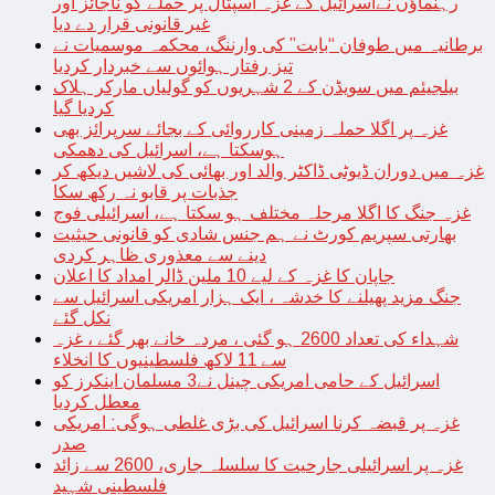
رہنماؤں نےاسرائیل کے غزہ اسپتال پر حملے کو ناجائز اور
غیر قانونی قرار دے دیا
برطانیہ میں طوفان “بابت” کی وارننگ، محکمہ موسمیات نے
تیز رفتار ہوائوں سے خبردار کردیا
بیلجیئم میں سویڈن کے 2 شہریوں کو گولیاں مارکر ہلاک
کردیا گیا
غزہ پر اگلا حملہ زمینی کارروائی کے بجائے سرپرائز بھی
ہوسکتا ہے، اسرائیل کی دھمکی
غزہ میں دوران ڈیوٹی ڈاکٹر والد اور بھائی کی لاشیں دیکھ کر
جذبات پر قابو نہ رکھ سکا
غزہ جنگ کا اگلا مرحلہ مختلف ہو سکتا ہے، اسرائیلی فوج
بھارتی سپریم کورٹ نے ہم جنس شادی کو قانونی حیثیت
دینے سے معذوری ظاہر کردی
جاپان کا غزہ کے لیے 10 ملین ڈالر امداد کا اعلان
جنگ مزید پھیلنے کا خدشہ ، ایک ہزار امریکی اسرائیل سے
نکل گئے
شہداء کی تعداد 2600 ہو گئی ، مردہ خانے بھر گئے ، غزہ
سے 11 لاکھ فلسطینیوں کا انخلاء
اسرائیل کے حامی امریکی چینل نے3 مسلمان اینکرز کو
معطل کردیا
غزہ پر قبضہ کرنا اسرائیل کی بڑی غلطی ہوگی: امریکی
صدر
غزہ پر اسرائیلی جارحیت کا سلسلہ جاری، 2600 سے زائد
فلسطینی شہید