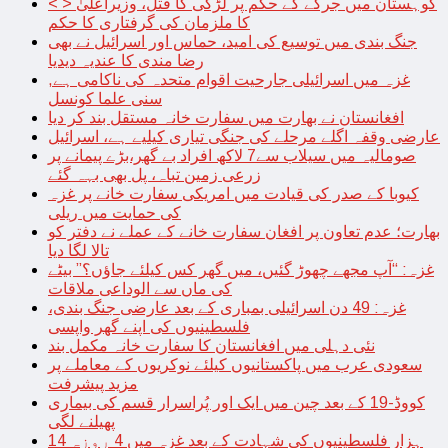
< > کوہستان میں جرگے کے حکم پر لڑکی کا قتل، وزیراعلیٰ
کا ملزمان کی گرفتاری کا حکم
جنگ بندی میں توسیع کی امید، حماس اور اسرائیل نے بھی
رضا مندی کا عندیہ دیدیا
غزہ میں اسرائیلی جارحیت اقوام متحدہ کی ناکامی ہے,
سنی علما کونسل
افغانستان نے بھارت میں سفارت خانہ مستقل بند کر دیا
عارضی وقفہ اگلے مرحلے کی جنگی تیاری کیلیے ہے، اسرائیل
صومالیہ میں سیلاب سے7 لاکھ افراد بے گھر،بڑے پیمانے پر
زرعی زمین تباہ، پل بھی بہہ گئے
کیوبا کے صدر کی قیادت میں امریکی سفارت خانے پر غزہ
کی حمایت میں ریلی
بھارت؛ عدم تعاون پر افغان سفارت خانے کے عملے نے دفتر کو
تالا لگا دیا
غزہ: “آپ مجھے چھوڑ گئیں، میں گھر کس کیلئے جاؤں؟” بیٹے
کی ماں سے الوداعی ملاقات
غزہ: 49 دن اسرائیلی بمباری کے بعد عارضی جنگ بندی،
فلسطینیوں کی اپنے گھر واپسی
نئی دہلی میں افغانستان کا سفارت خانہ مکمل بند
سعودی عرب میں پاکستانیوں کیلئے نوکریوں کے معاملے پر
مزید پیشرفت
کووڈ-19 کے بعد چین میں ایک اور پُراسرار قسم کی بیماری
پھیلنے لگی
14 ہزار فلسطینیوں کی شہادت کے بعد غزہ میں 4 روزہ