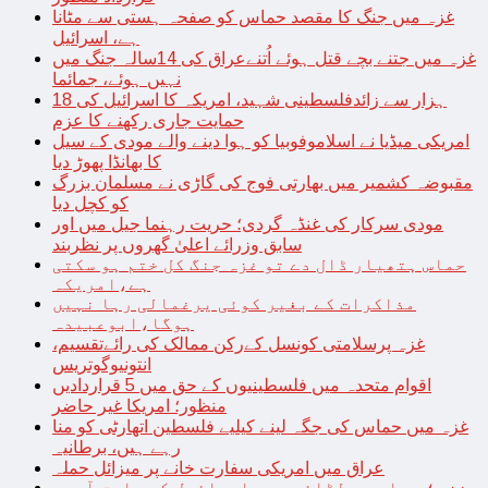
غزہ میں جنگ کا مقصد حماس کو صفحہ ہستی سے مٹانا
ہے، اسرائیل
غزہ میں جتنے بچے قتل ہوئے اُتنےعراق کی 14سالہ جنگ میں
نہیں ہوئے، جمائما
18 ہزار سے زائدفلسطینی شہید، امریکہ کا اسرائیل کی
حمایت جاری رکھنے کا عزم
امریکی میڈیا نے اسلاموفوبیا کو ہوا دینے والے مودی کے سیل
کا بھانڈا پھوڑ دیا
مقبوضہ کشمیر میں بھارتی فوج کی گاڑی نے مسلمان بزرگ
کو کچل دیا
مودی سرکار کی غنڈہ گردی؛ حریت رہنما جیل میں اور
سابق وزرائے اعلیٰ گھروں پر نظربند
حماس ہتھیار ڈال دے تو غزہ جنگ کل ختم ہو سکتی
ہے،امریکہ
مذاکرات کے بغیر کوئی یرغمالی رہا نہیں
ہوگا،ابوعبیدہ
غزہ پرسلامتی کونسل کےرکن ممالک کی رائےتقسیم،
انتونیوگوتریس
اقوام متحدہ میں فلسطینیوں کے حق میں 5 قراردادیں
منظور؛ امریکا غیر حاضر
غزہ میں حماس کی جگہ لینے کیلیے فلسطین اتھارٹی کو منا
رہے ہیں، برطانیہ
عراق میں امریکی سفارت خانے پر میزائل حملہ
غزہ؛ حماس سے لڑائی میں اسرائیل کے سابق آرمی