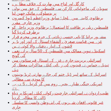
کارگل اور لداخ میں بھارت کے خلاف مظاہرے
سویڈن کی ماحولیاتی کارکن سے فلسطین کے حق میں بولنے
پر بدسلوکی، مائیک چھین لیا
برطانوی کابینہ میں ہلچل؛ سابق وزیراعظم ڈیوڈ کیمرون
وزیر خارجہ مقرر
فلسطین ریلی پر طاقت کا استعمال؛ برطانوی وزیر داخلہ کو
برطرف کردیا گیا
مشہور برانڈ کا بانی جنسی زیادتی کے جرم میں مجرم قرار
غزہ میں قیامت صغریٰ ، الشفاء اسپتال کے اندر اور باہر
لاشوں کے انبار ، دفنانے والا کوئی نہیں
اسکینڈے نیوین ممالک میں فلسطین کے 50 سال پرانے نغمے
کی گونج
اسرائیلی بربریت جاری ، غزہ کے اسپتال قبرستانوں میں
تبدیل ، حماس نے قیدیوں کی رہائی کیلئے مذاکرات معطل کر
دیئے
اسرائیل کے ساتھ لیبر ڈیل ختم کی جائے، بھارتی ٹریڈ یونینوں
کا مودی سے مطالبہ
امریکی جنگی طیارہ بحیرہ روم میں گر کرتباہ، 5 فوجی
ہلاک
طیب اردوان نے اسرائیلی جارحیت رکوانے کیلئے امریکا پر دباؤ
ڈالنے کا مطالبہ کردیا
غیر قانونی افغان شہریوں کی اپنےوطن واپسی کا سلسلہ
جاری