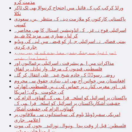
مذمت کرو
ورلڈ کرکپ کپ کے فائنل میں احتجاج کرنیوالا بھی ٹک ٹاکر
نکلا
پاکستانی کارکنوں کو ملازمت دینے کے منتظر ہیں، سعودی
کمپنی
اسرائیلی فوج نے غزہ کے انڈونیشین اسپتال کا بھی محاصرہ
کر لیا ، بمباری سے مزید 32 شہید
یمنی فضائیہ نے اسرائیلی جہاز کو قبضے میں لینے کی ویڈیو
جاری کردی
اسرائیل سے جنگ بندی معاہدے کے قریب ہیں،
اسماعیل ہنیہ
مذاکرات میں اہم پیشرفت ، اسرائیلی یرغمالیوں اور
فلسطینی قیدیوں کے مرحلہ وار تبادلے پر اتفاق
روضہ رسولؐ کے خادم شیخ عبدہ علی انتقال کر گئے
افغانستان میں خواتین آج بھی اپنے بنیادی حقوق سے محروم
غزہ اور مغربی کنارے پر حماس کی نہیں فلسطینی اتھارٹی
کی حکومت ہوگی؛ امریکا
پاکستان پر اسرائیل کو اسلحہ فراہمی کے گھناؤنے الزام کی
حقیقت آشکارپاکستان پر اسرائیل کو اسلحہ فراہمی کے
گھناؤنے الزام کی حقیقت آشکار
امریکی سفیرڈونلڈ بلوم کی سیاستدانوں سے ملاقاتوں پر
اعلامیہ جاری
فلسطین: قبل از وقت پیدا ہونیوالے نوزائیدہ بچوں کی موت
پر ارمینا خان رو پڑیں