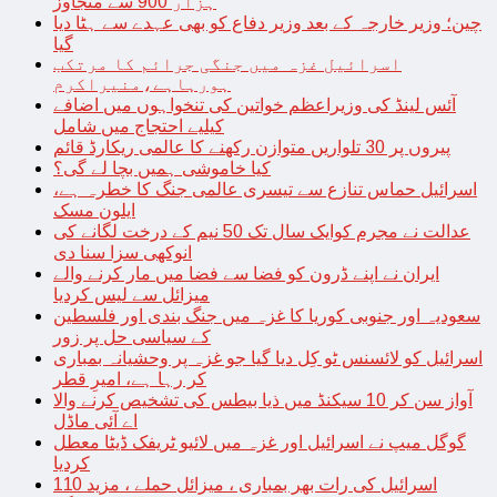
ہزار 900 سے متجاوز
چین؛ وزیر خارجہ کے بعد وزیر دفاع کو بھی عہدے سے ہٹا دیا
گیا
اسرائیل غزہ میں جنگی جرائم کا مرتکب
ہورہاہے،منیراکرم
آئس لینڈ کی وزیراعظم خواتین کی تنخواہوں میں اضافے
کیلیے احتجاج میں شامل
پیروں پر 30 تلواریں متوازن رکھنے کا عالمی ریکارڈ قائم
کیا خاموشی ہمیں بچا لے گی؟
اسرائیل حماس تنازع سے تیسری عالمی جنگ کا خطرہ ہے،
ایلون مسک
عدالت نے مجرم کوایک سال تک 50 نیم کے درخت لگانے کی
انوکھی سزا سنا دی
ایران نے اپنے ڈرون کو فضا سے فضا میں مار کرنے والے
میزائل سے لیس کردیا
سعودیہ اور جنوبی کوریا کا غزہ میں جنگ بندی اور فلسطین
کے سیاسی حل پر زور
اسرائیل کو لائسنس ٹو کِل دیا گیا جو غزہ پر وحشیانہ بمباری
کر رہا ہے، امیرِ قطر
آواز سن کر 10 سیکنڈ میں ذیا بیطس کی تشخیص کرنے والا
اے آئی ماڈل
گوگل میپ نے اسرائیل اور غزہ میں لائیو ٹریفک ڈیٹا معطل
کردیا
اسرائیل کی رات بھر بمباری ، میزائل حملے ، مزید 110