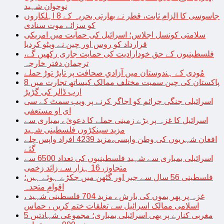
نوجوان شہید
جاسوسی کا الزام ثابت، قطر نے بھارتی بحریہ کے 8 اہلکاروں
کو سزائے موت سنادی
سلامتی کونسل اجلاس؛ اسرائیل کی حمایت میں امریکی
قرارداد کو روس اور چین نے ویٹو کردیا
فلسطینیوں کے حق خودارادیت کی حمایت جاری رکھیں گے،
ترجمان دفتر خارجہ
مُودی کے ہندوستان میں آزادیِ صحافت پر تابڑ توڑ حملے
پاکستان کی چین سمیت مختلف ممالک کیساتھ تجارت میں 8
ارب ڈالر کی گڑبڑ
اسرائیلی جنگی جرائم کو اجاگر کرنے پر ویب سمٹ کے سی
ای او مستعفی
اسرائیل کا غزہ پر بڑے زمینی حملے کا دعویٰ ، بمباری سے
مزید سینکڑوں فلسطینی شہید
افغان شہریوں کی وطن واپسی،مزید 4239 افراد واپس چلے
گئے
اسرائیلی بمباری سے شہید فلسطینیوں کی تعداد 6500 سے
متجاوز، 16 ہزار سے زائد زخمی
فلسطینی 56 سال سے جبر اور گٹھن میں جکڑے ہوئے ہیں؛
اقوامِ متحدہ
غزہ پر پھر بموں کی بارش ، مزید 704 فلسطینی شہید ،
اسلامی ممالک اسرائیل سے تعلقات ختم کریں ، حماس
مغربی کنارے پر بھی اسرائیلی بمباری؛ مجموعی شہادتیں 5