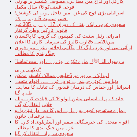
کارگل اور لداخ میں مظاہرے،مقبوضہ کشمیر پر بھارتی
فوجی قبضےکو 76 سال مکمل
اسرائیلی برّی فوج کی غزہ میں داخل ہونے کی کوشش؛
افسر سمیت 5 فوجی ہلاک
سعودی عرب ، ایک ہفتے کے دوران 17 ہزار ، 305 غیر
قانونی تارکین وطن گرفتار
اماراتی رئیل سٹیٹ کی کمپنیوں کے گروپ کا پاکستان
میں20سے 25ارب ڈالرز کی سرمایہ کاری کا اعلان
او آئی سی اور عرب لیگ کا ہنگامی اجلاس، غزہ میں فوری
جنگ بندی کا مطالبہ
’’یا رسول اللہﷺ! ہمارے ٹکڑے ہوتے رہے اور امت تماشا
دیکھتی رہی‘‘
اب ایک ہی ویزےپر6خلیجی ممالک کاسفر ممکن
دنیا میں کوئی جہنم ہے تو وہ غزہ ہے ، اقوام متحدہ
اسرائیل اور حماس کے درمیان قیدیوں کے تبادلے کا معاہدہ
طے پا گیا
چاند کے پہلے انسانی مشن ’اپولو 8‘ کی قیادت کرنے والے
خلاباز انتقال کرگئے
ہمارے ساتھ جو کچھ ہو رہا ہے اس کا ذمہ دار نیتن یاہو
ہے، یرغمالی خاتون
اقوام متحدہ کی خیرسگالی سفیر اور آسٹریلوی اداکارہ کا
غزہ میں جنگ بندی کا مطالبہ
سعودی شہزادہ انتقال کر گیا