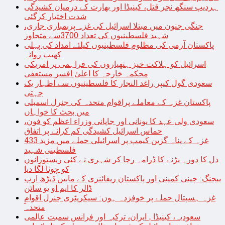
ہردیپ سنگھ نجر قتل، کینیڈا اور بھارت کے درمیان کشیدگی
شدت اختیار کرگئی
جنگی جنون میں مبتلا اسرائیل کی غزہ پربمباری جاری،
شہید فلسطینیوں کی تعداد 3700سے متجاوز
پاکستان آرمی کی مظلوم فلسطینیوں کیلئے امداد کی پہلی
کھیپ روانہ
اسرائیل کو ہلاکت خیز ہتھیاروں کی فراہمی پر امریکی
محکمہ خارجہ کا اعلیٰ افسر مستعفی
سعودی گول کیپر راغد النجار کا فلسطینیوں سے اظہار یک
جہتی
پاکستان غزہ کے معاملے پراقوام متحدہ کی جنرل اسمبلی
میں بحث کا خواہاں
سعودی ولی عہد کا یونانی اور جاپانی وزراء اعظم کو فون،
حماس اسرائیل کشیدگی کم کرانے پر اتفاق
غزہ کے پناہ گزین کیمپ پر اسرائیلی حملے میں مزید 433
فلسطینی شہید
دل کا دورہ پڑنے کا ڈرامہ رچا کر شہری نے کئی ریستورانوں
کو چونا لگا دیا
بیجنگ: چینی کمپنی اور پاکستان ریفائنری کے مابین ڈیڑھ ارب
ڈالر کا ایم او یو سائن
غزہ ہسپتال حملے پر خوفزدہ ہوں: سیکریٹری جنرل اقوامِ
متحدہ
سعودیہ، کینیڈا , ایران، ترکیہ اور فرانس سمیت عالمی