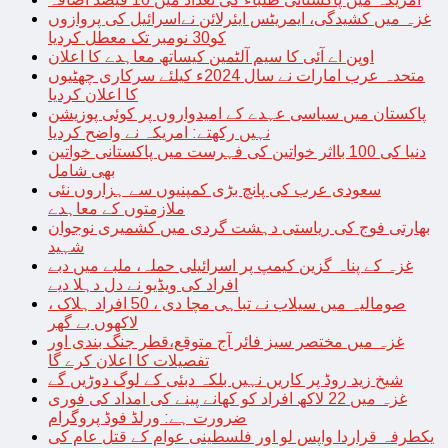
غزہ میں کشیدگی، ایمریٹس ایئرلائن نےاسرائیل کی پروازوں
کو30 نومبر تک معطل کردیا
اوپن اے آئی کا سیم آلٹمین کیساتھ معاہدے کا اعلان
متحدہ عرب امارات نے سال 2024ء کیلئے سرکاری چھٹیوں
کا اعلان کردیا
پاکستان میں سیاسی عہدے کے امیدواروں پر کوئی پوزیشن
نہیں رکھتے: امریکہ نے واضح کردیا
دنیا کی 100 بااثر خواتین کی فہرست میں پاکستانی خواتین
بھی شامل
سعودی عرب کی پانچ بڑی کمپنیوں سے ہزاروں نئی
ملازمتوں کے معاہدے
بھارتی فوج کی ریاستی دہشت گردی میں کشمیری نوجوان
شہید
غزہ کے پناہ گزین کیمپ پر اسرائیلی حملہ، ملبے میں دبے
افراد کی ویڈیو نے دل دہلا دیے
صومالیہ میں سیلاب نے تباہی مچا دی ، 50 افراد ہلاک ،
لاکھوں بے گھر
غزہ میں مختصر سیز فائر آج متوقع،قطر جنگ بندی اور
تفصیلات کا اعلان کرے گا
شیخ زید روڈ پر کاریں نہیں بلکہ دبئی کے لوگ دوڑیں گے
غزہ میں 22 لاکھ افراد کو کھانے پینے کی امداد کی فوری
ضرورت ہے: ورلڈ فوڈ پروگرام
یکطرفہ قراردا واپس لو اور فلسطینی عوام کے قتل عام کی