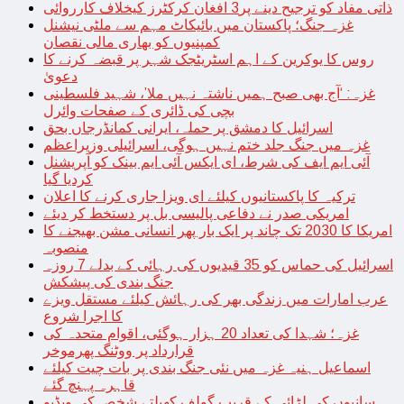
ذاتی مفاد کو ترجیح دینے پر3 افغان کرکٹرز کیخلاف کارروائی
غزہ جنگ؛ پاکستان میں بائیکاٹ مہم سے ملٹی نیشنل
کمپنیوں کو بھاری مالی نقصان
روس کا یوکرین کے اہم اسٹریٹجک شہر پر قبضہ کرنے کا
دعویٰ
غزہ: ‘آج بھی صبح ہمیں ناشتہ نہیں ملا’، شہید فلسطینی
بچی کی ڈائری کے صفحات وائرل
اسرائیل کا دمشق پر حملہ، ایرانی کمانڈرجاں بحق
غزہ میں جنگ جلد ختم نہیں ہوگی، اسرائیلی وزیراعظم
آئی ایم ایف کی شرط، ای ایکس آئی ایم بینک کو آپریشنل
کردیا گیا
ترکیہ کا پاکستانیوں کیلئے ای ویزا جاری کرنے کا اعلان
امریکی صدر نے دفاعی پالیسی بل پر دستخط کر دیئے
امریکا کا 2030 تک چاند پر ایک بار پھر انسانی مشن بھیجنے کا
منصوبہ
اسرائیل کی حماس کو 35 قیدیوں کی رہائی کے بدلے 7 روزہ
جنگ بندی کی پیشکش
عرب امارات میں زندگی بھر کی رہائش کیلئے مستقل ویزے
کا اجرا شروع
غزہ؛ شہدا کی تعداد 20 ہزار ہوگئی، اقوام متحدہ کی
قرارداد پر ووٹنگ پھرموخر
اسماعیل ہنیہ غزہ میں نئی جنگ بندی پر بات چیت کیلئے
قاہرہ پہنچ گئے
سانپوں کی لڑائی کے قریب گولف کھیلتے شخص کی ویڈیو