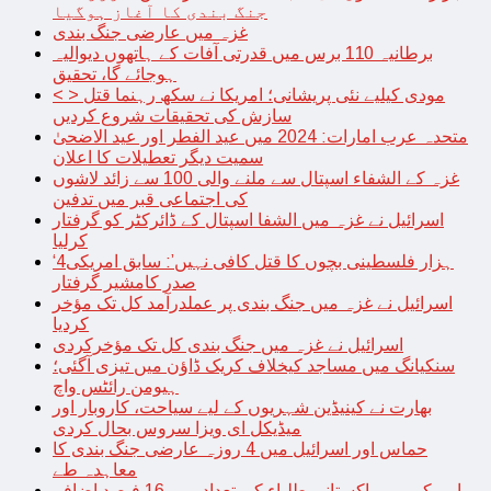
جنگ بندی کا آغاز ہوگیا
غزہ میں عارضی جنگ بندی
برطانیہ 110 برس میں قدرتی آفات کے ہاتھوں دیوالیہ
ہوجائے گا، تحقیق
< > مودی کیلیے نئی پریشانی؛ امریکا نے سکھ رہنما قتل
سازش کی تحقیقات شروع کردیں
متحدہ عرب امارات: 2024 میں عید الفطر اور عید الاضحیٰ
سمیت دیگر تعطیلات کا اعلان
غزہ کے الشفاء اسپتال سے ملنے والی 100 سے زائد لاشوں
کی اجتماعی قبر میں تدفین
اسرائیل نے غزہ میں الشفا اسپتال کے ڈائرکٹر کو گرفتار
کرلیا
‘4ہزار فلسطینی بچوں کا قتل کافی نہیں’: سابق امریکی
صدر کامشیر گرفتار
اسرائیل نے غزہ میں جنگ بندی پر عملدرآمد کل تک مؤخر
کردیا
اسرائیل نے غزہ میں جنگ بندی کل تک مؤخرکردی
سنکیانگ میں مساجد کیخلاف کریک ڈاؤن میں تیزی آگئی؛
ہیومن رائٹس واچ
بھارت نے کینیڈین شہریوں کے لیے سیاحت، کاروبار اور
میڈیکل ای ویزا سروس بحال کردی
حماس اور اسرائیل میں 4 روزہ عارضی جنگ بندی کا
معاہدہ طے
امریکہ میں پاکستانی طلباء کی تعداد میں 16 فیصد اضافہ