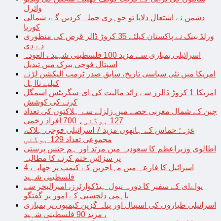
وائرل
دشمن نے اشتعال دلایا تو جوہری حملہ کردیں گے، شمالی
کوریا
ورلڈ بینک نے پاکستان کیلئے 35 کروڑ ڈالر قرض کی منظوری
دے دی
اسرائیلی بمباری سے مزید 100 فلسطینی شہید ، العودہ
اسپتال فوجی بیرک میں تبدیل
امریکا میں نئی سیاسی تاریخ، سابق صدر ٹرمپ الیکشن لڑنے
کیلیے نااہل
امریکا:1 کروڑ ڈالرز سے زائد مالیت کی ای-سگریٹس اسمگل
کرنے کی کوشش
چین کے شمال مغربی حصے میں زلزلے سے ہلاکتوں کی تعداد
127 ہوگئی، 700 افراد زخمی
غزہ؛ حماس کے ہاتھوں مزید 7 اسرائیلی فوجی ہلاک،
مجموعی تعداد 129 ہوگئی
اطالوی وزیراعظم کا سعودیہ میں مرتد اور ہم جنس پرستی
پر سزائیں ختم کرنے کا مطالبہ
اسرائیل کا فارعہ میں مہاجرین کے کیمپ پر چھاپہ، 4
فلسطینی شہید
یواےای کے سفیر کا دورہ نیول ہیڈکوارٹرز، امیرالبحر سے
باہمی دلچسپی کے امور پر گفتگو
اسرائیلی طیاروں کی اسپتال اور پناہ گزین کیمپوں پر بمباری
، مزید 90 فلسطینی شہید