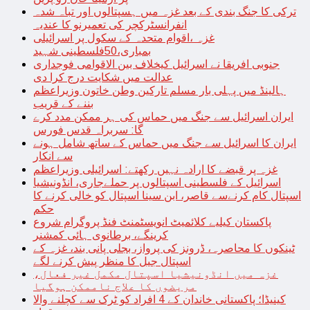
ترکی کا جنگ بندی کے بعد غزہ میں ہسپتالوں اور تباہ شدہ
انفرانسٹرکچر کی تعمیرنو کا عندیہ
غزہ ،اقوام متحدہ کے سکول پر اسرائیلی
بمباری،50فلسطینی شہید
جنوبی افریقا نے اسرائیل کیخلاف بین الاقوامی فوجداری
عدالت میں شکایت درج کرا دی
ہالینڈ میں پہلی بار مسلم تارکین وطن خاتون وزیراعظم
بننے کے قریب
ایران اسرائیل سے جنگ میں حماس کی ہر ممکن مدد کرے
گا: سربراہ قدس فورس
ایران کا اسرائیل سے جنگ میں حماس کے ساتھ شامل ہونے
سے انکار
غزہ پر قبضے کا ارادہ نہیں رکھتے: اسرائیلی وزیراعظم
اسرائیل کے فلسطینی اسپتالوں پر حملےجاری، انڈونیشیا
اسپتال کام کرنےسے قاصر، ابن سینا اسپتال کو خالی کرنے کا
حکم
پاکستان کیلیے کلائمیٹ انویسٹمنٹ فنڈ پروگرام شروع
کرینگے، برطانوی ہائی کمشنر
ٹینکوں کا محاصرہ، ڈرونز کی پرواز، بجلی پانی بند، غزہ کے
اسپتال جیل کا منظر پیش کرنے لگے
غزہ میں انڈونیشیا اسپتال مکمل غیر فعال،
مریضوں کا علاج ناممکن ہوگیا
کینیڈا؛ پاکستانی خاندان کے 4 افراد کو ٹرک سے کچلنے والا