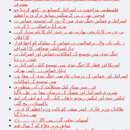
معترف
فلسطینی مزاحمت نے اسرائیل کیساتھ وہ کچھ کردیا جو
فوجیں بھی نہیں کرسکتیں،سابق ترک وزیراعظم
اسرائیل و حماس جنگ بندی میں 2 روز کی توسیع، حماس نے
مزید 11 یرغمالی رہا کر دیے
بی جے پی کا تاریخی بھارتی شہر حیدر آباد کا نام تبدیل کرنے
کا اعلان
رہائی پانے والے یرغمالیوں نے حماس کے سلوک کو اچھا قرار
دیا، اسرائیلی صحافی کا اعتراف
جنگ بندی میں توسیع کے امکانات،حماس اور اسرائیل نے
عندیہ دے دیا
امریکا اور قطر کا جنگ بندی میں توسیع کیلیے اسرائیل پر
دباؤ؛ حماس نے ہامی بھرلی
اسرائیل اور حماس کے درمیان عارضی جنگ بندی کے معاہدے
میں توسیع کے امکانات
غزہ میں سٹار لنک سیٹلائٹ کے لیے منظوری
ضروری،اسرائیل اور مسک کے درمیان معاہدہ طے پاگیا
ٹیکس نیٹ اور ٹیکس ریونیو بڑھانے کیلیے آئی ایم ایف کی ٹیم
پاکستان پہنچ گئی
طالبان وزیر خارجہ امیر متقی کو نائب وزیراعظم کا عہدہ
بھی دیدیا گیا
آسمانی بجلی گرنے سے 20 افراد ہلاک
سابق وزیر دفاع کو 7 سال قید