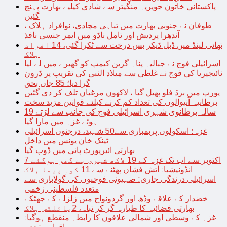
پاکستانی خاتون جویریہ منگیتر سے شادی کیلیے بھارت پہنچ
گئیں
طوفان نے جنوبی بھارت میں تباہی مچادی، نوافراد ہلاک ،
آندھرا پردیش اور تامل ناڈو میں ایمر جنسی نافذ
تھائی لینڈ میں ڈبل ڈیکر بس درخت سے ٹکرا گئی، 14 افراد
ہلاک
اسرائیلی فوج نے جبالیہ پناہ گزین کیمپ کو گھیرے میں لے لیا
نائیجیریا کی فوج نے غلطی سے میلاد النبی کی تقریب پر ڈرون
گرا دیا؛ 85 جاں بحق
یورپ میں برڈ فلو پھیل گیا ، لاکھوں مرغیاں تلف کر دی گئیں
برطانیہ آنیوالوں کی تعداد کم کرنے کیلئے قوانین مزید سخت
19 سالہ برطانوی شہری اسرائیلی فوج کی جانب سے لڑتے
ہوئے غزہ میں مارا گیا
غزہ؛ اسکولوں پربمباری سے50 شہید، درجنوں اسرائیلی
ٹینک خان یونس میں داخل
بھارتی ائیرپورٹ پانی میں ڈوب گیا
7 اکتوبر سے اب تک غزہ کے 19 لاکھ شہری بے گھر ہوگئے
انڈونیشیا: آتش فشاں پھٹنے سے 11 کوہ پیما ہلاک
اسرائیلی درندگی جاری: صہیونی فوجیوں کی گولاباری سے
متعدد فلسطینی زخمی
خضدار کے علاقے وڈھ اور گردونواح میں زلزلے کے جھٹکے
بھارتی فضائیہ کا طیارہ گر کر تباہ، 2پائلٹس ہلاک
غزہ کے وسطی اور شمالی علاقوں کا رابطہ منقطع ہوگیا: