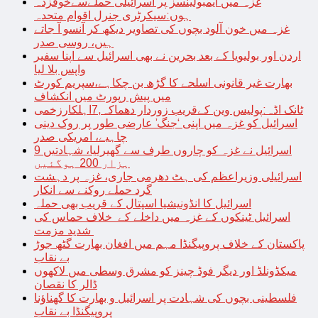
غزہ میں ایمبولینسز پر اسرائیلی حملےسےخوفزدہ
ہوں:سیکرٹری جنرل اقوام متحدہ
غزہ میں خون آلود بچوں کی تصاویر دیکھ کر آنسو آ جاتے
ہیں، روسی صدر
اردن اور بولیویا کے بعد بحرین نے بھی اسرائیل سے اپنا سفیر
واپس بلا لیا
بھارت غیر قانونی اسلحے کا گڑھ بن چکاہے،سپریم کورٹ
میں پیش رپورٹ میں انکشاف
ٹانک اڈہ:پولیس وین کےقریب زوردار دھماکہ,7اہلکارزخمی
اسرائیل کو غزہ میں اپنی ‘جنگ’ عارضی طور پر روک دینی
چاہیے، امریکی صدر
اسرائیل نے غزہ کو چاروں طرف سے گھیرلیا، شہادتیں 9
ہزار 200 ہوگئیں
اسرائیلی وزیراعظم کی ہٹ دھرمی جاری، غزہ پر دہشت
گرد حملے روکنے سے انکار
اسرائیل کا انڈونیشیا اسپتال کے قریب بھی حملہ
اسرائیل ٹینکوں کے غزہ میں داخلے کے خلاف حماس کی
شدید مزمت
پاکستان کے خلاف پروپیگنڈا مہم میں افغان بھارت گٹھ جوڑ
بے نقاب
میکڈونلڈ اور دیگر فوڈ چینز کو مشرق وسطی میں لاکھوں
ڈالر کا نقصان
فلسطینی بچوں کی شہادت پر اسرائیل و بھارت کا گھناؤنا
پروپیگنڈا بے نقاب