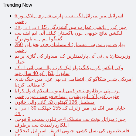
Trending Now
اسرائیل میں میزائل لگنے سے بھارتی شہری ہلاک اور 6
زخمی
چین کی رہائشی عمارت میں آتشزدگی، 15 افراد ہلاک
الیکشن نتائج جوبھی ہوں پاکستان کیلئے آئی ایم ایف سے
گفتگو اہم ہے، بلوم برگ
بھارت میں مدرسہ مسمار؛ 4 مسلمان جاں بحق اور 250
زخمی
وزیرستان؛ پی ٹی آئی پارلیمنٹرین کے امیدوار کی گاڑی پر بم
حملہ
وکی لیکس کو ہیکنگ ٹولز لیک کرنے والے سی آئی اے کے
سابق اہلکار کو 40 سال قید
امریکی شہر شکاگو کی انتظامیہ نے بھی غزہ میں جنگ بندی
کا مطالبہ کردیا
ارب پتی برطانوی تاجر ڈینی لیمبو نے اسلام قبول کرلیا
جنوبی کوریا کے اپوزیشن رہنما چاقو حملے میں زخمی
مسلسل 126 گھنٹوں تک گانے والی خاتون
جاپان میں ایک دن میں زلزلے کے 155 جھٹکے، 30 افراد
ہلاک
چین؛ میزائل یونٹ سے منسلک 4 جرنیلوں سمیت 9 فوجی
اہلکارپارلیمنٹ سے برطرف
فلسطینیوں کی نسل کشی، جنوبی افریقہ اسرائیل کیخلاف