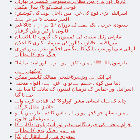
کارگل اور لداخ میں مظاہرے،مقبوضہ کشمیر پر بھارتی
فوجی قبضےکو 76 سال مکمل
اسرائیلی برّی فوج کی غزہ میں داخل ہونے کی کوشش؛
افسر سمیت 5 فوجی ہلاک
سعودی عرب ، ایک ہفتے کے دوران 17 ہزار ، 305 غیر
قانونی تارکین وطن گرفتار
اماراتی رئیل سٹیٹ کی کمپنیوں کے گروپ کا پاکستان
میں20سے 25ارب ڈالرز کی سرمایہ کاری کا اعلان
او آئی سی اور عرب لیگ کا ہنگامی اجلاس، غزہ میں فوری
جنگ بندی کا مطالبہ
’’یا رسول اللہﷺ! ہمارے ٹکڑے ہوتے رہے اور امت تماشا
دیکھتی رہی‘‘
اب ایک ہی ویزےپر6خلیجی ممالک کاسفر ممکن
دنیا میں کوئی جہنم ہے تو وہ غزہ ہے ، اقوام متحدہ
اسرائیل اور حماس کے درمیان قیدیوں کے تبادلے کا معاہدہ
طے پا گیا
چاند کے پہلے انسانی مشن ’اپولو 8‘ کی قیادت کرنے والے
خلاباز انتقال کرگئے
ہمارے ساتھ جو کچھ ہو رہا ہے اس کا ذمہ دار نیتن یاہو
ہے، یرغمالی خاتون
اقوام متحدہ کی خیرسگالی سفیر اور آسٹریلوی اداکارہ کا
غزہ میں جنگ بندی کا مطالبہ
سعودی شہزادہ انتقال کر گیا