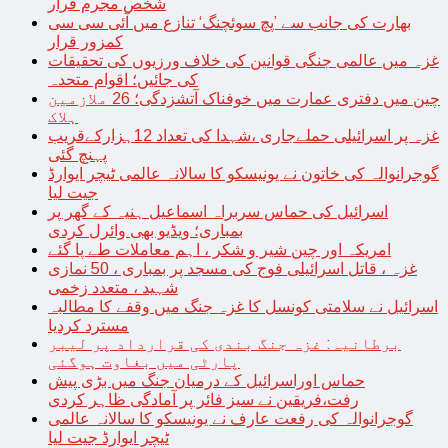
شخص مجرم قرار
بھارت کی جانب سے ’پچ سوئچنگ‘ تنازع میں آئی سی سی
کمزور قرار
غزہ میں عالمی جنگی قوانین کی خلاف ورزیوں کی تحقیقات
کی جائیں؛ اقوام متحدہ
چین میں دفتری عمارت میں خوفناک آتشزدگی؛ 26 ملازمین
ہلاک
غزہ پر اسرائیلی حملےجاری ،شہدا کی تعداد 12ہزارکےقریب
پہنچ گئی
گوجرانوالہ کی خاتون نے یونیسکو کا سالانہ عالمی ٹیچر ایوارڈ
جیت لیا
اسرائیل کی حماس سربراہ اسماعیل ہنیہ کے گھر پر
بمباری؛ ویڈیو بھی وائرل کردی
امریکہ اور چین شیر و شکر ، اہم معاملات طے پا گئے
غزہ ، قاتل اسرائیلی فوج کی مسجد پر بمباری ، 50 نمازی
شہید ، متعدد زخمی
اسرائیل نے سلامتی کونسل کا غزہ جنگ میں وقفے کا مطالبہ
مسترد کردیا
برطانیہ: غزہ جنگ بندی کی قرارداد پر لیبر
پارٹی میں بغاوت ہوگئی
حماس اوراسرائیل کے درمیان جنگ میں بڑی پیش
رفت،فریقین نے سیز فائر پر آمادگی ظاہر کردی
گوجرانوالہ کی رفعت عارف نے یونیسکو کا سالانہ عالمی
ٹیچر ایوارڈ جیت لیا