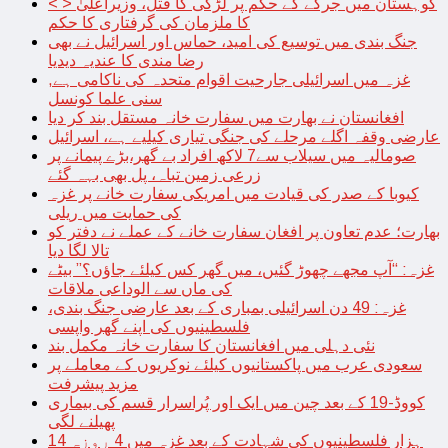
< > کوہستان میں جرگے کے حکم پر لڑکی کا قتل، وزیراعلیٰ
کا ملزمان کی گرفتاری کا حکم
جنگ بندی میں توسیع کی امید، حماس اور اسرائیل نے بھی
رضا مندی کا عندیہ دیدیا
غزہ میں اسرائیلی جارحیت اقوام متحدہ کی ناکامی ہے,
سنی علما کونسل
افغانستان نے بھارت میں سفارت خانہ مستقل بند کر دیا
عارضی وقفہ اگلے مرحلے کی جنگی تیاری کیلیے ہے، اسرائیل
صومالیہ میں سیلاب سے7 لاکھ افراد بے گھر،بڑے پیمانے پر
زرعی زمین تباہ، پل بھی بہہ گئے
کیوبا کے صدر کی قیادت میں امریکی سفارت خانے پر غزہ
کی حمایت میں ریلی
بھارت؛ عدم تعاون پر افغان سفارت خانے کے عملے نے دفتر کو
تالا لگا دیا
غزہ: “آپ مجھے چھوڑ گئیں، میں گھر کس کیلئے جاؤں؟” بیٹے
کی ماں سے الوداعی ملاقات
غزہ: 49 دن اسرائیلی بمباری کے بعد عارضی جنگ بندی،
فلسطینیوں کی اپنے گھر واپسی
نئی دہلی میں افغانستان کا سفارت خانہ مکمل بند
سعودی عرب میں پاکستانیوں کیلئے نوکریوں کے معاملے پر
مزید پیشرفت
کووڈ-19 کے بعد چین میں ایک اور پُراسرار قسم کی بیماری
پھیلنے لگی
14 ہزار فلسطینیوں کی شہادت کے بعد غزہ میں 4 روزہ