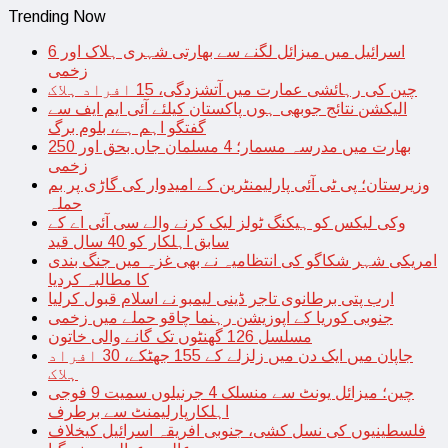
Trending Now
اسرائیل میں میزائل لگنے سے بھارتی شہری ہلاک اور 6
زخمی
چین کی رہائشی عمارت میں آتشزدگی، 15 افراد ہلاک
الیکشن نتائج جوبھی ہوں پاکستان کیلئے آئی ایم ایف سے
گفتگو اہم ہے، بلوم برگ
بھارت میں مدرسہ مسمار؛ 4 مسلمان جاں بحق اور 250
زخمی
وزیرستان؛ پی ٹی آئی پارلیمنٹرین کے امیدوار کی گاڑی پر بم
حملہ
وکی لیکس کو ہیکنگ ٹولز لیک کرنے والے سی آئی اے کے
سابق اہلکار کو 40 سال قید
امریکی شہر شکاگو کی انتظامیہ نے بھی غزہ میں جنگ بندی
کا مطالبہ کردیا
ارب پتی برطانوی تاجر ڈینی لیمبو نے اسلام قبول کرلیا
جنوبی کوریا کے اپوزیشن رہنما چاقو حملے میں زخمی
مسلسل 126 گھنٹوں تک گانے والی خاتون
جاپان میں ایک دن میں زلزلے کے 155 جھٹکے، 30 افراد
ہلاک
چین؛ میزائل یونٹ سے منسلک 4 جرنیلوں سمیت 9 فوجی
اہلکارپارلیمنٹ سے برطرف
فلسطینیوں کی نسل کشی، جنوبی افریقہ اسرائیل کیخلاف