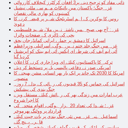
ذاتی مفاد کو ترجیح دینے پر3 افغان کرکٹرز کیخلاف کارروائی
غزہ جنگ؛ پاکستان میں بائیکاٹ مہم سے ملٹی نیشنل
کمپنیوں کو بھاری مالی نقصان
روس کا یوکرین کے اہم اسٹریٹجک شہر پر قبضہ کرنے کا
دعویٰ
غزہ: ‘آج بھی صبح ہمیں ناشتہ نہیں ملا’، شہید فلسطینی
بچی کی ڈائری کے صفحات وائرل
اسرائیل کا دمشق پر حملہ، ایرانی کمانڈرجاں بحق
غزہ میں جنگ جلد ختم نہیں ہوگی، اسرائیلی وزیراعظم
آئی ایم ایف کی شرط، ای ایکس آئی ایم بینک کو آپریشنل
کردیا گیا
ترکیہ کا پاکستانیوں کیلئے ای ویزا جاری کرنے کا اعلان
امریکی صدر نے دفاعی پالیسی بل پر دستخط کر دیئے
امریکا کا 2030 تک چاند پر ایک بار پھر انسانی مشن بھیجنے کا
منصوبہ
اسرائیل کی حماس کو 35 قیدیوں کی رہائی کے بدلے 7 روزہ
جنگ بندی کی پیشکش
عرب امارات میں زندگی بھر کی رہائش کیلئے مستقل ویزے
کا اجرا شروع
غزہ؛ شہدا کی تعداد 20 ہزار ہوگئی، اقوام متحدہ کی
قرارداد پر ووٹنگ پھرموخر
اسماعیل ہنیہ غزہ میں نئی جنگ بندی پر بات چیت کیلئے
قاہرہ پہنچ گئے
سانپوں کی لڑائی کے قریب گولف کھیلتے شخص کی ویڈیو