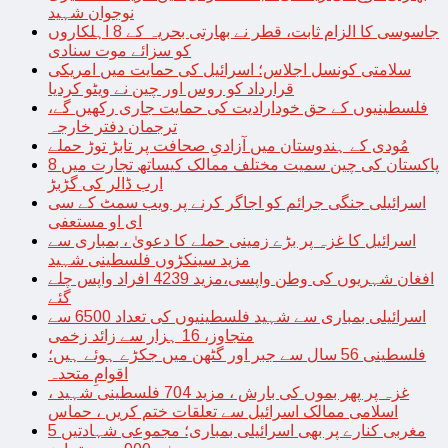
نوجوان شہید
جاسوسی کا الزام ثابت، قطر نے بھارتی بحریہ کے 8 اہلکاروں
کو سزائے موت سنادی
سلامتی کونسل اجلاس؛ اسرائیل کی حمایت میں امریکی
قرارداد کو روس اور چین نے ویٹو کردیا
فلسطینیوں کے حق خودارادیت کی حمایت جاری رکھیں گے،
ترجمان دفتر خارجہ
مُودی کے ہندوستان میں آزادیِ صحافت پر تابڑ توڑ حملے
پاکستان کی چین سمیت مختلف ممالک کیساتھ تجارت میں 8
ارب ڈالر کی گڑبڑ
اسرائیلی جنگی جرائم کو اجاگر کرنے پر ویب سمٹ کے سی
ای او مستعفی
اسرائیل کا غزہ پر بڑے زمینی حملے کا دعویٰ ، بمباری سے
مزید سینکڑوں فلسطینی شہید
افغان شہریوں کی وطن واپسی،مزید 4239 افراد واپس چلے
گئے
اسرائیلی بمباری سے شہید فلسطینیوں کی تعداد 6500 سے
متجاوز، 16 ہزار سے زائد زخمی
فلسطینی 56 سال سے جبر اور گٹھن میں جکڑے ہوئے ہیں؛
اقوامِ متحدہ
غزہ پر پھر بموں کی بارش ، مزید 704 فلسطینی شہید ،
اسلامی ممالک اسرائیل سے تعلقات ختم کریں ، حماس
مغربی کنارے پر بھی اسرائیلی بمباری؛ مجموعی شہادتیں 5