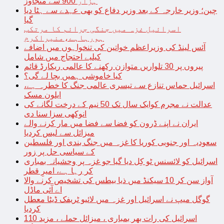
ہزار 900 سے متجاوز
چین؛ وزیر خارجہ کے بعد وزیر دفاع کو بھی عہدے سے ہٹا دیا
گیا
اسرائیل غزہ میں جنگی جرائم کا مرتکب
ہورہاہے،منیراکرم
آئس لینڈ کی وزیراعظم خواتین کی تنخواہوں میں اضافے
کیلیے احتجاج میں شامل
پیروں پر 30 تلواریں متوازن رکھنے کا عالمی ریکارڈ قائم
کیا خاموشی ہمیں بچا لے گی؟
اسرائیل حماس تنازع سے تیسری عالمی جنگ کا خطرہ ہے،
ایلون مسک
عدالت نے مجرم کوایک سال تک 50 نیم کے درخت لگانے کی
انوکھی سزا سنا دی
ایران نے اپنے ڈرون کو فضا سے فضا میں مار کرنے والے
میزائل سے لیس کردیا
سعودیہ اور جنوبی کوریا کا غزہ میں جنگ بندی اور فلسطین
کے سیاسی حل پر زور
اسرائیل کو لائسنس ٹو کِل دیا گیا جو غزہ پر وحشیانہ بمباری
کر رہا ہے، امیرِ قطر
آواز سن کر 10 سیکنڈ میں ذیا بیطس کی تشخیص کرنے والا
اے آئی ماڈل
گوگل میپ نے اسرائیل اور غزہ میں لائیو ٹریفک ڈیٹا معطل
کردیا
اسرائیل کی رات بھر بمباری ، میزائل حملے ، مزید 110