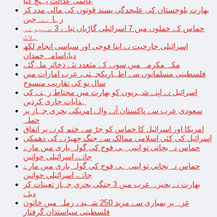
عالمی عدالت پہنچ گیا
بھارت بلوچستان کی علیحدگی پسند قوتوں کی مالی مدد کر
رہا ہے: چین
حماس کے حملوں میں 7 اسرائیلی گاڑیاں تباہ، 3 صہیونی
ہلاک
اسرائیلی جارحیت نے اپنا فوجی اور سیاسی انجام لکھ
دیا،اسامہ حمدان
مکہ مکرمہ میں سونے کے متعدد نئے ذخائر مل گئے
فلسطینی مسلمانوں سے اظہاریکجہتی، عرب امارات میں
سال نو کی تقاریب منسوخ
اسرائیل نے اپنے شہریوں کو بھارت میں محتاط رہنے کی
ہدایات جاری کردیں
سعودی عرب سے پاکستان آنے والے امریکی بحری جہاز پر
حملہ
امریکا اور اسرائیل کا حماس کو جڑ سے ختم کرنے پر اتفاق
اسرائیل کی کئی اسلامی ممالک سے جنگ چھیڑنے کی دھمکی
حماس نہ بچاتی تو اپنی ہی فوج کی گولہ باری میں مارے
جاتے، اسرائیلی خواتین
حماس نہ بچاتی تو اپنی ہی فوج کی گولہ باری میں مارے
جاتے، اسرائیلی خواتین
بھارت نے بحیرہ عرب میں 3 جنگی بحری جہاز تعینات کر
دیئے
غزہ پر بمباری سے مزید 250 شہید ، رملہ میں خاتون
فلسطینی سیاستدان گرفتار