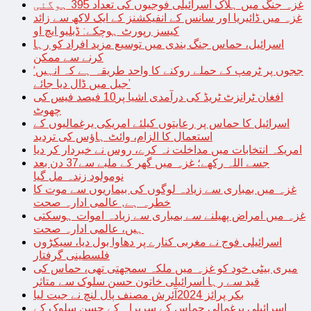
غزہ جنگ میں ہلاک اسرائیلی فوجیوں کی تعداد 395 ہوگئی
غزہ میں ڈائیریا اور سانس کے انفیکشنز کے ایک لاکھ سے زائد
کیسز رپورٹ ہوچکے: ڈبلیو ایچ او
اسرائیل، حماس جنگ بندی میں توسیع مزید افراد کو رہا
کرنے سے ممکن
‘ججوں پر ٹرمپ کے حملے روکنے کا واحد طریقہ ہے کہ انہیں
جیل میں ڈال دیا جائے’
افغان ٹرانزٹ ٹریڈ کی درآمدی اشیا پر10 فیصد فیس کی
چھوٹ
اسرائیل کا حماس پر رعایتوں کیلئے امریکی یرغمالیوں کے
استعمال کا الزام، وائٹ ہاؤس کی تردید
امریکہ انتخابات میں مداخلت نہ کرے، روس نے خبردار کر دیا
جسے اللہ رکھے؛ غزہ میں گھر کے ملبے سے37 دن بعد
نومولود زندہ مل گیا
غزہ میں بمباری سے زیادہ لوگوں کی بیماریوں سے موت کا
خطرہ ہے, عالمی ادارہ صحت
غزہ میں امراض پھیلنے سے بمباری سے زیادہ اموات ہوسکتی
ہیں، عالمی ادارہ صحت
اسرائیلی فوج نے مغربی کنارے پر دھاوا بول دیا، سیکڑوں
فلسطینی گرفتار
میری بیٹی خود کو غزہ میں ملکہ سمجھتی تھی، حماس کی
قید سے رہا اسرائیلی خاتون حسن سلوک سے متاثر
بکر پرائز 2024آئرش مصنف پال لنچ نے جیت لیا
اسرائیلی یرغمالی حماس کے سربراہ کے حسن سلوک کے