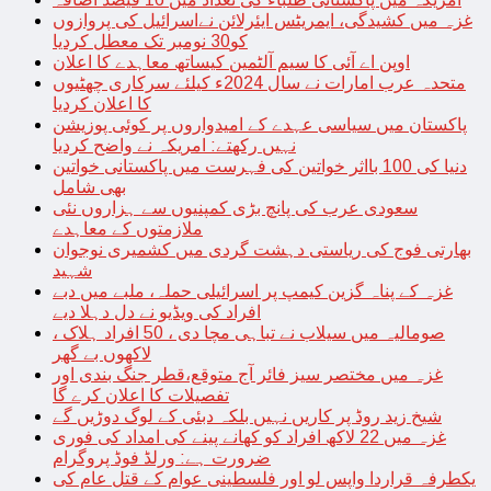
غزہ میں کشیدگی، ایمریٹس ایئرلائن نےاسرائیل کی پروازوں
کو30 نومبر تک معطل کردیا
اوپن اے آئی کا سیم آلٹمین کیساتھ معاہدے کا اعلان
متحدہ عرب امارات نے سال 2024ء کیلئے سرکاری چھٹیوں
کا اعلان کردیا
پاکستان میں سیاسی عہدے کے امیدواروں پر کوئی پوزیشن
نہیں رکھتے: امریکہ نے واضح کردیا
دنیا کی 100 بااثر خواتین کی فہرست میں پاکستانی خواتین
بھی شامل
سعودی عرب کی پانچ بڑی کمپنیوں سے ہزاروں نئی
ملازمتوں کے معاہدے
بھارتی فوج کی ریاستی دہشت گردی میں کشمیری نوجوان
شہید
غزہ کے پناہ گزین کیمپ پر اسرائیلی حملہ، ملبے میں دبے
افراد کی ویڈیو نے دل دہلا دیے
صومالیہ میں سیلاب نے تباہی مچا دی ، 50 افراد ہلاک ،
لاکھوں بے گھر
غزہ میں مختصر سیز فائر آج متوقع،قطر جنگ بندی اور
تفصیلات کا اعلان کرے گا
شیخ زید روڈ پر کاریں نہیں بلکہ دبئی کے لوگ دوڑیں گے
غزہ میں 22 لاکھ افراد کو کھانے پینے کی امداد کی فوری
ضرورت ہے: ورلڈ فوڈ پروگرام
یکطرفہ قراردا واپس لو اور فلسطینی عوام کے قتل عام کی