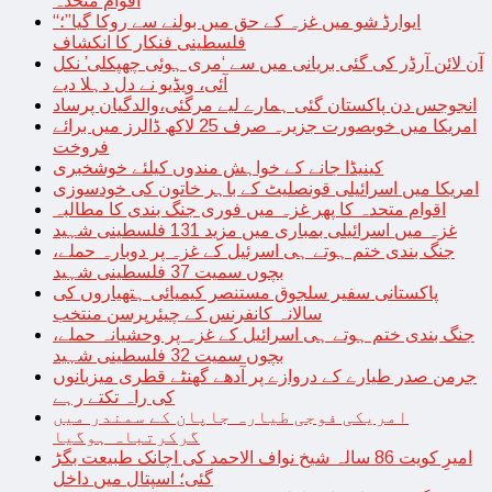
اقوام متحدہ
“ایوارڈ شو میں غزہ کے حق میں بولنے سے روکا گیا”؛
فلسطینی فنکار کا انکشاف
آن لائن آرڈر کی گئی بریانی میں سے ‘مری ہوئی چھپکلی’ نکل
آئی، ویڈیو نے دل دہلا دیے
انجوجس دن پاکستان گئی ہمارے لیے مرگئی،والدگیان پرساد
امریکا میں خوبصورت جزیرہ صرف 25 لاکھ ڈالرز میں برائے
فروخت
کینیڈا جانے کے خواہش مندوں کیلئے خوشخبری
امریکا میں اسرائیلی قونصلیٹ کے باہر خاتون کی خودسوزی
اقوام متحدہ کا پھر غزہ میں فوری جنگ بندی کا مطالبہ
غزہ میں اسرائیلی بمباری میں مزید 131 فلسطینی شہید
جنگ بندی ختم ہوتے ہی اسرئیل کے غزہ پر دوبارہ حملے،
بچوں سمیت 37 فلسطینی شہید
پاکستانی سفیر سلجوق مستنصر کیمیائی ہتھیاروں کی
سالانہ کانفرنس کے چیئرپرسن منتخب
جنگ بندی ختم ہوتے ہی اسرائیل کے غزہ پر وحشیانہ حملے،
بچوں سمیت 32 فلسطینی شہید
جرمن صدر طیارے کے دروازے پر آدھے گھنٹے قطری میزبانوں
کی راہ تکتے رہے
امریکی فوجی طیارہ جاپان کے سمندر میں
گرکرتباہ ہوگیا
امیرِ کویت 86 سالہ شیخ نواف الاحمد کی اچانک طبیعت بگڑ
گئی؛ اسپتال میں داخل