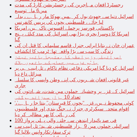
رجسٹرڈ افغان مہاجرین کی رجسٹریشن کارڈ کی مدت
میں6 ماہ توسیع
اسرائیل دنیا سے جھوٹ بول کر ہمیں بھوکا مار رہا ہے ، بدلہ
لیا جائے ، فلسطینی بچوں کی پریس کانفرنس
پاکستانی فورسز پرحملے افسوس ناک ہیں، امریکا
امریکا کا دوسرا بحری بیڑا بھی اسرائیل کی مدد کیلئے پہنچ
گیا
عمران خان نے بتایا ایرانی جنرل قاسم سلیمانی کا قتل ان کی
زندگی کا سب سے بڑا واقعہ تھا: ٹرمپ کا انکشاف
اسرائیلی وزیراعظم کا بھتیجا یائیر نیتن
یاہُو غزہ میں حماس کے ہاتھوں ہلاک
اسرائیل کو دیا گیا امریکی دفاعی نظام ناکام ، تل ابیب ہی پر
میزائل داغ دیا
غیر قانونی افغان شہریوں کی اپنے وطن واپسی کا سلسلہ
جاری
اسرائیل کے غزہ پر وحشیانہ حملوں میں شدت، شہادتوں کی
تعداد 10 ہزار سےزائد ہوگئی
‘کوئی محفوظ نہیں، غزہ “بچوں کا قبرستان” بنتا جا رہا ہے’،
اقوام متحدہ سیکرٹری جنرل نے جنگ بندی اور فلسطینیوں
کی رہائی کا پھر مطالبہ کر دیا
100 فی صد پائیدار ایندھن سے چلنے والی پہلی پرواز
اسرائیلی حملوں میں 9 ہزار فلسطینی شہید؛ تل ابیب سے
ترک سفارتکارواپس بلالیا گیا