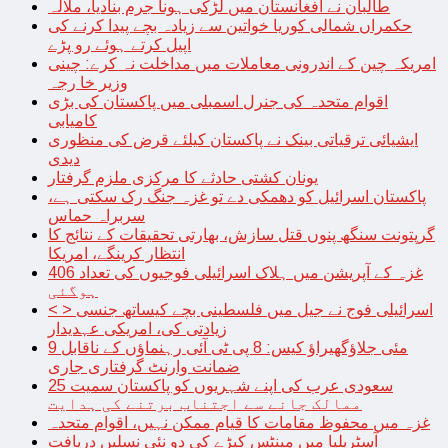
طالبان نے افغانستان میں لڑکی ہونا جرم بنادیا، ملالہ
حکمراں شمالی کوریا خواتین سے زیادہ بچے پیدا کرنے کی
اپیل کرتے ہوئے رو پڑے
امریکہ چین کے اندرونی معاملات میں مداخلت نہ کرے: چینی
وزیر خا رجہ
اقوام متحدہ کی جنرل اسمبلی میں پاکستان کی بڑی
کامیابی
ایشیائی ترقیاتی بینک نے پاکستان کیلئے قرض کی منظوری
دیدی
یونان کشتی حادثے کا مرکزی ملزم گرفتار
پاکستان اسرائیل کو دھمکی دے تو غزہ جنگ رک سکتی ہے،
سربراہ حماس
گرپتونت سنگھ پنوں قتل سازش، بھارتی تحقیقات کے نتائج کا
انتظار کرینگے، امریکا
غزہ کے آپریشن میں ہلاک اسرائیلی فوجیوں کی تعداد 406
ہوگئی
< > اسرائیلی فوج نے جیل میں فلسطینی بچے کیساتھ جنسی
زیادتی کی، امریکی عہدیدار
9 مئی جلاؤگھیراؤ کیس: 8 پی ٹی آئی رہنماؤں کے ناقابل
ضمانت وارنٹ گرفتاری جاری
سعودی عرب کی اپنے شہریوں کو پاکستان سمیت 25
ممالک جانے سے اجتناب برتنے کی ہدایت
غزہ میں محفوظ مقامات کا قیام ممکن نہیں، اقوام متحدہ
آسٹریلیا میں مینٹس کیڑے کی دو نئی نسلیں دریافت