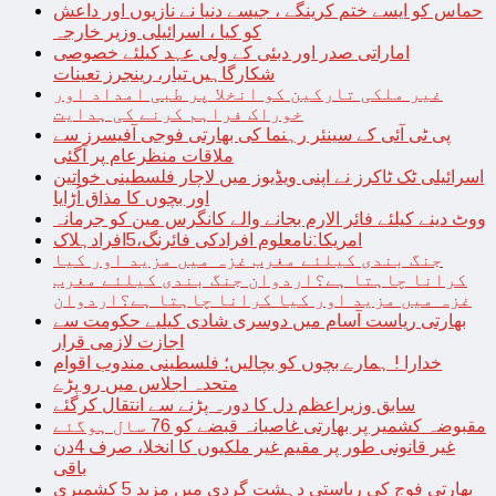
حماس کو ایسے ختم کرینگے ، جیسے دنیا نے نازیوں اور داعش
کو کیا ، اسرائیلی وزیر خارجہ
اماراتی صدر اور دبئی کے ولی عہد کیلئے خصوصی
شکارگاہیں تیار، رینجرز تعینات
غیر ملکی تارکین کو انخلا پر طبی امداد اور
خوراک فراہم کرنے کی ہدایت
پی ٹی آئی کے سینئر رہنما کی بھارتی فوجی آفیسرز سے
ملاقات منظرعام پر آگئی
اسرائیلی ٹک ٹاکرز نے اپنی ویڈیوز میں لاچار فلسطینی خواتین
اور بچوں کا مذاق اُڑایا
ووٹ دینے کیلئے فائر الارم بجانے والے کانگرس مین کو جرمانہ
امریکا:نامعلوم افرادکی فائرنگ،5افرادہلاک
جنگ بندی کیلئے مغرب غزہ میں مزید اور کیا
کرانا چاہتا ہے؟اردوان جنگ بندی کیلئے مغرب
غزہ میں مزید اور کیا کرانا چاہتا ہے؟اردوان
بھارتی ریاست آسام میں دوسری شادی کیلیے حکومت سے
اجازت لازمی قرار
خدارا ! ہمارے بچوں کو بچالیں؛ فلسطینی مندوب اقوام
متحدہ اجلاس میں رو پڑے
سابق وزیراعظم دل کا دورہ پڑنے سے انتقال کرگئے
مقبوضہ کشمیر پر بھارتی غاصبانہ قبضے کو 76 سال ہوگئے
غیر قانونی طور پر مقیم غیر ملکیوں کا انخلا، صرف 4دن
باقی
بھارتی فوج کی ریاستی دہشت گردی میں مزید 5 کشمیری