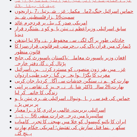
چیف کا بیٹا ہلاک
حماس اسرائیل جنگ،2ماہ مکمل: غزہ شہرتباہ،7ہزاربچوں
سمیت16ہزارفلسطینی شہید
امریکی صدر کے بیٹے پر فردجرم عائد
سابق اسرائیلی وزیراعظم نے نیتن یاہو کو دہشتگرد قرار
دیدیا
حادثاتی طور پر آگ لگنے سے محفوظ رہنے والا نیا ایندھن
ڈنمارک میں قرآن پاک کی بےحرمتی غیرقانونی قرار،سزا کا
قانون منظور
افغان وزیر پاسپورٹ معاملہ :پاکستان پاسپورٹ کی جانچ
پڑتال کرے گا، دفتر خارجہ
غزہ میں بفر زون منصوبے کو مسترد کرتے ہیں ،اسرائیل
مغرب کا بگڑا ہوا بچہ بن گیا :رجب طیب اردوان
بھارت کو ہم نے سنگین خدشات سے آگاہ کردیا، جان کربی
بھارت،26 سالہ ڈاکٹر شاہانہ نے جہیز کے تقاضے پر اپنی
زندگی کا خاتمہ کر لیا
حماس کی قید سے رہا ہونیوالے اسرائیلی شہری نیتن یاہو
پر برس پڑے
اسرائیلی بربریت، عالمی برادری کا دہرا معیار
سائیبیریا میں درجہ حرارت منفی 56 ہوگیا
ایران کا بائیو کیپسول کو خلا میں بھیجنے کا تجربہ کامیاب
سکھ رہنما قتل سازش کی تفتیش؛ امریکی حکام بھارت
پہنچ گئے