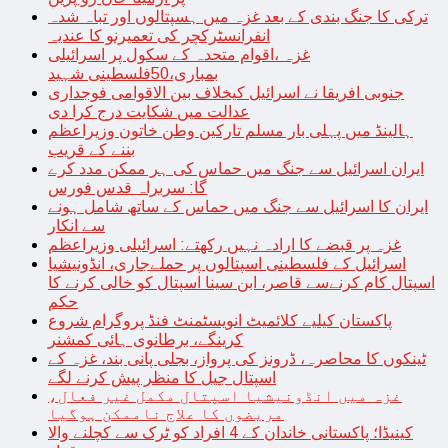
ترکی کا جنگ بندی کے بعد غزہ میں ہسپتالوں اور تباہ شدہ
انفرانسٹرکچر کی تعمیرنو کا عندیہ
غزہ ،اقوام متحدہ کے سکول پر اسرائیلی
بمباری،50فلسطینی شہید
جنوبی افریقا نے اسرائیل کیخلاف بین الاقوامی فوجداری
عدالت میں شکایت درج کرا دی
ہالینڈ میں پہلی بار مسلم تارکین وطن خاتون وزیراعظم
بننے کے قریب
ایران اسرائیل سے جنگ میں حماس کی ہر ممکن مدد کرے
گا: سربراہ قدس فورس
ایران کا اسرائیل سے جنگ میں حماس کے ساتھ شامل ہونے
سے انکار
غزہ پر قبضے کا ارادہ نہیں رکھتے: اسرائیلی وزیراعظم
اسرائیل کے فلسطینی اسپتالوں پر حملےجاری، انڈونیشیا
اسپتال کام کرنےسے قاصر، ابن سینا اسپتال کو خالی کرنے کا
حکم
پاکستان کیلیے کلائمیٹ انویسٹمنٹ فنڈ پروگرام شروع
کرینگے، برطانوی ہائی کمشنر
ٹینکوں کا محاصرہ، ڈرونز کی پرواز، بجلی پانی بند، غزہ کے
اسپتال جیل کا منظر پیش کرنے لگے
غزہ میں انڈونیشیا اسپتال مکمل غیر فعال،
مریضوں کا علاج ناممکن ہوگیا
کینیڈا؛ پاکستانی خاندان کے 4 افراد کو ٹرک سے کچلنے والا