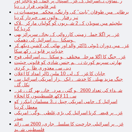
رہنماؤں نےاسرائیل کے غزہ اسپتال پر حملے کو ناجائز اور
غیر قانونی قرار دے دیا
برطانیہ میں طوفان “بابت” کی وارننگ، محکمہ موسمیات نے
تیز رفتار ہوائوں سے خبردار کردیا
بیلجیئم میں سویڈن کے 2 شہریوں کو گولیاں مارکر ہلاک
کردیا گیا
غزہ پر اگلا حملہ زمینی کارروائی کے بجائے سرپرائز بھی
ہوسکتا ہے، اسرائیل کی دھمکی
غزہ میں دوران ڈیوٹی ڈاکٹر والد اور بھائی کی لاشیں دیکھ کر
جذبات پر قابو نہ رکھ سکا
غزہ جنگ کا اگلا مرحلہ مختلف ہو سکتا ہے، اسرائیلی فوج
بھارتی سپریم کورٹ نے ہم جنس شادی کو قانونی حیثیت
دینے سے معذوری ظاہر کردی
جاپان کا غزہ کے لیے 10 ملین ڈالر امداد کا اعلان
جنگ مزید پھیلنے کا خدشہ ، ایک ہزار امریکی اسرائیل سے
نکل گئے
شہداء کی تعداد 2600 ہو گئی ، مردہ خانے بھر گئے ، غزہ
سے 11 لاکھ فلسطینیوں کا انخلاء
اسرائیل کے حامی امریکی چینل نے3 مسلمان اینکرز کو
معطل کردیا
غزہ پر قبضہ کرنا اسرائیل کی بڑی غلطی ہوگی: امریکی
صدر
غزہ پر اسرائیلی جارحیت کا سلسلہ جاری، 2600 سے زائد
فلسطینی شہید