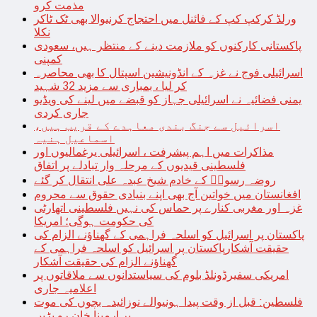
مذمت کرو
ورلڈ کرکپ کپ کے فائنل میں احتجاج کرنیوالا بھی ٹک ٹاکر
نکلا
پاکستانی کارکنوں کو ملازمت دینے کے منتظر ہیں، سعودی
کمپنی
اسرائیلی فوج نے غزہ کے انڈونیشین اسپتال کا بھی محاصرہ
کر لیا ، بمباری سے مزید 32 شہید
یمنی فضائیہ نے اسرائیلی جہاز کو قبضے میں لینے کی ویڈیو
جاری کردی
اسرائیل سے جنگ بندی معاہدے کے قریب ہیں،
اسماعیل ہنیہ
مذاکرات میں اہم پیشرفت ، اسرائیلی یرغمالیوں اور
فلسطینی قیدیوں کے مرحلہ وار تبادلے پر اتفاق
روضہ رسولؐ کے خادم شیخ عبدہ علی انتقال کر گئے
افغانستان میں خواتین آج بھی اپنے بنیادی حقوق سے محروم
غزہ اور مغربی کنارے پر حماس کی نہیں فلسطینی اتھارٹی
کی حکومت ہوگی؛ امریکا
پاکستان پر اسرائیل کو اسلحہ فراہمی کے گھناؤنے الزام کی
حقیقت آشکارپاکستان پر اسرائیل کو اسلحہ فراہمی کے
گھناؤنے الزام کی حقیقت آشکار
امریکی سفیرڈونلڈ بلوم کی سیاستدانوں سے ملاقاتوں پر
اعلامیہ جاری
فلسطین: قبل از وقت پیدا ہونیوالے نوزائیدہ بچوں کی موت
پر ارمینا خان رو پڑیں