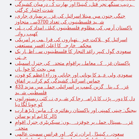
ہردیپ سنگھ نجر قتل، کینیڈا اور بھارت کے درمیان کشیدگی
شدت اختیار کرگئی
جنگی جنون میں مبتلا اسرائیل کی غزہ پربمباری جاری،
شہید فلسطینیوں کی تعداد 3700سے متجاوز
پاکستان آرمی کی مظلوم فلسطینیوں کیلئے امداد کی پہلی
کھیپ روانہ
اسرائیل کو ہلاکت خیز ہتھیاروں کی فراہمی پر امریکی
محکمہ خارجہ کا اعلیٰ افسر مستعفی
سعودی گول کیپر راغد النجار کا فلسطینیوں سے اظہار یک
جہتی
پاکستان غزہ کے معاملے پراقوام متحدہ کی جنرل اسمبلی
میں بحث کا خواہاں
سعودی ولی عہد کا یونانی اور جاپانی وزراء اعظم کو فون،
حماس اسرائیل کشیدگی کم کرانے پر اتفاق
غزہ کے پناہ گزین کیمپ پر اسرائیلی حملے میں مزید 433
فلسطینی شہید
دل کا دورہ پڑنے کا ڈرامہ رچا کر شہری نے کئی ریستورانوں
کو چونا لگا دیا
بیجنگ: چینی کمپنی اور پاکستان ریفائنری کے مابین ڈیڑھ ارب
ڈالر کا ایم او یو سائن
غزہ ہسپتال حملے پر خوفزدہ ہوں: سیکریٹری جنرل اقوامِ
متحدہ
سعودیہ، کینیڈا , ایران، ترکیہ اور فرانس سمیت عالمی