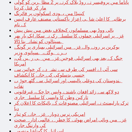
پاناما میں پروفیسر نے روڈ بلاک کرنے پر 2 مظاہرین کو گولی
مار کر قتل کردیا
کینیڈا میں یہودی اسکولوں پر فائرنگ
برطانیہ کا اعلیٰ شاہی اعزاز پاکستانی مصنف عارف انیس
کے نام
بالی ووڈ بھی مسلمانوں کیخلاف بغض میں پیش پیش
غزہ پر اسرائیلی حملوں کا سلسلہ رک نہ سکا، ایک بار پھر
ہسپتالوں کو نشانہ بنا ڈالا
یوکرین پر رونے والے غزہ میں اسرائیلی بمباری پر گونگے
بہرے ہوگئے، ہسپانوی وزیر
جنگ کے بعد بھی اسرائیلی فوجیں غزہ میں ہی رہیں گی،
امریکا
سی آئی اے افسر کی طرف سے نشہ دے کر خواتین سے
جنسی بدسلوکی کیے جانے کا انکشاف
ہندوستان کی دوغلی پالیسی اور اسرائیل سے گٹھ جوڑ بے
نقاب
دو لاکھ سے زائد افغان باشندے واپس جا چکے، غیرقانونی
تارکین وطن کا واپسی کا سلسلہ جاری
ترک پارلیمنٹ نے اسرائیلی مصنوعات کے بائیکاٹ کا اعلان کر
دیا
امریکی نرس دوبارہ غزہ جانے کو تیار
غزہ میں وبائی امراض پھوٹنے کا خطرہ، عالمی ادارہ صحت
کی وارننگ جاری
اسرائیل کا گھناؤنا منصوبہ