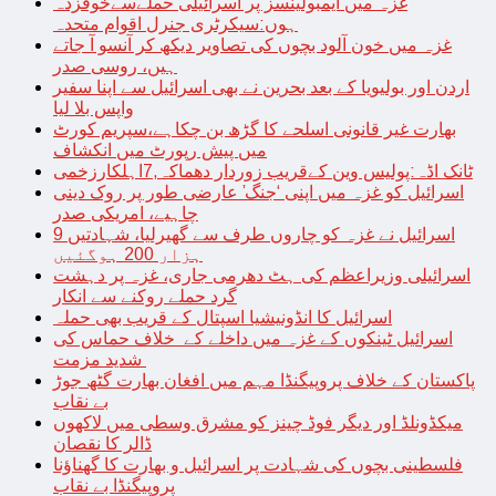
غزہ میں ایمبولینسز پر اسرائیلی حملےسےخوفزدہ
ہوں:سیکرٹری جنرل اقوام متحدہ
غزہ میں خون آلود بچوں کی تصاویر دیکھ کر آنسو آ جاتے
ہیں، روسی صدر
اردن اور بولیویا کے بعد بحرین نے بھی اسرائیل سے اپنا سفیر
واپس بلا لیا
بھارت غیر قانونی اسلحے کا گڑھ بن چکاہے،سپریم کورٹ
میں پیش رپورٹ میں انکشاف
ٹانک اڈہ:پولیس وین کےقریب زوردار دھماکہ,7اہلکارزخمی
اسرائیل کو غزہ میں اپنی ‘جنگ’ عارضی طور پر روک دینی
چاہیے، امریکی صدر
اسرائیل نے غزہ کو چاروں طرف سے گھیرلیا، شہادتیں 9
ہزار 200 ہوگئیں
اسرائیلی وزیراعظم کی ہٹ دھرمی جاری، غزہ پر دہشت
گرد حملے روکنے سے انکار
اسرائیل کا انڈونیشیا اسپتال کے قریب بھی حملہ
اسرائیل ٹینکوں کے غزہ میں داخلے کے خلاف حماس کی
شدید مزمت
پاکستان کے خلاف پروپیگنڈا مہم میں افغان بھارت گٹھ جوڑ
بے نقاب
میکڈونلڈ اور دیگر فوڈ چینز کو مشرق وسطی میں لاکھوں
ڈالر کا نقصان
فلسطینی بچوں کی شہادت پر اسرائیل و بھارت کا گھناؤنا
پروپیگنڈا بے نقاب