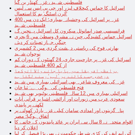
فلسطینی شہید ، غزہ کھنڈر بن گیا
اسرائیل کا حماس کیخلاف لیزر اور جی پی ایس سے لیس
‘آئرن اسٹنگ’ بم کا استعمال
غزہ پر اسرائیل کی وحشیانہ بمباری؛ ایک دن میں 400
فلسطینی شہید
فرانسیسی صدر ایمانوئل میکرون کل اسرائیل پہنچیں گے
اسرائیل حماس کشیدگی چین نے مشرق وسطیٰ میں 6 بحری
جنگی جہاز تعینات کر دیئے
بھارتی فوج کی ریاستی دہشت گردی میں 2 کشمیری
نوجوان شہید
اسرائیل کی غزہ پر جارحیت جاری، 24 گھنٹوں کے دوران کم
از کم 400 فلسطینی شہید
براعظم افریقا میں پایا جانے والا انوکھا
درخت، جسے کاٹنے پر ’لہو‘ رسنے لگتا ہے
غزہ کی معروف شاعرہ بھی اسرائیلی بمباری میں شہید
فتح فلسطین کی ہوگی ہے: ثنا خان
اسرائیلی بمباری میں 12 سالہ فلسطینی یوٹیوبر بھی شہید
سعودی عرب میں زیورات اور آرائشی اشیا پر قرآنی آیات
لکھنے پر پابندی
پناہ گزینوں اور امدادی سامان کیلیے غزہ بارڈر کھولنے پر
اتفاق ہوگیا؛ مصر
اقوام متحدہ نے 8 سال سے ایران پر عائد پابندیوں کے خاتمے کا
اعلان کر دیا
آئی ایم ایف کی کڑی شرط، حکومت نے بھی بڑا فیصلہ کر لیا