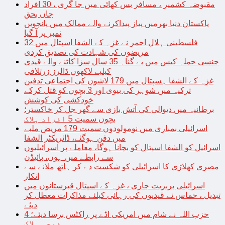
مقبوضہ کشمیر ، مسافر بس کھائی میں جا گری ، 30 افراد
جاں بحق
پاکستان دنیا بھرمیں پیاز پیداکرنے والے ممالک میں پانچویں
نمبر پر آ گیا
فلسطینی ہلال احمر نے غزہ کے الشفا اسپتال میں 32
مریضوں کی شہادت کی تصدیق کردی
جنسی حملہ کیس میں بے گناہ 35 سال سزا کاٹنے والے قیدی
کیلیے لاکھوں ڈالرز زرتلافی
غزہ کے الشفا ہسپتال میں 179 لاشوں کی اجتماعی تدفین
ترکیہ میں شوہر کی بیوی اور 3 بچوں کو قتل کرکے
خودکشی کی کوشش
برطانیہ میں دیوالی کی آتش بازی سے گھر جل کر خاکستر؛
بچوں سمیت 5 افراد ہلاک
اسرائیلی بمباری میں نومولودوں سمیت 179 مریض ملبے
میں دفن ہوگئے، ڈائریکٹر الشفا
اسرائیل کو الشفا اسپتال کو بچانا ہوگا، معاملے پر اسرائیلیوں
سے رابطے میں ہوں، بائیڈن
مصری کھلاڑی کا اسرائیلی کو شکست دے کر ہاتھ ملانے سے
انکار
اسرائیلی بربریت جاری ، غزہ کے اسپتال قبرستانوں میں
تبدیل ، حماس نے قیدیوں کی رہائی کیلئے مذاکرات معطل کر
دیئے
حزب اللہ نے شام میں امریکی اڈے پر راکٹس برسا دیئے؛ 4
فوجی ہلاک