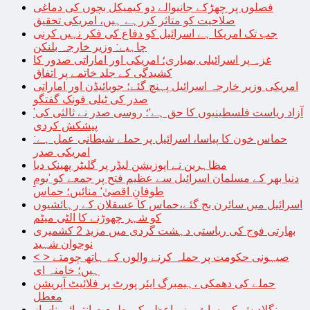
فصلوں پر چھڑکے جانیوالے دو کیمیکل بچوں کی دماغی
صلاحیت کو متاثر کررہے ہیں، امریکی تحقیق
جب تک امریکا ہے اسرائیل کو دفاع کی فکر نہیں کرنی
چاہیے: وزیر خارجہ بلنکن
غزہ پر اسرائیلی بمباری؛ امریکی اور اماراتی صدور کا
کشیدگی کے جلد خاتمے پر اتفاق
امریکی وزیر خارجہ اسرائیل پہنچ گئے؛ جوبائیڈن اور اماراتی
صدر کی ٹیلی فونک گفتگو
’آزاد ریاست فلسطینیوں کا حق ہے‘؛ روسی صدر نے ثالثی کی
پیشکش کردی
حماس خون کا پیاسا، اسرائیل پر حملے شیطانی عمل ہے:
امریکی صدر
مظاہرین نے اپوزیشن لیڈر پر گلیٹر پھینک دیا
دنیا بھر کے مسلمان اسرائیل سے عظیم فتح پر جمعے کو ’یومِ
طوفانِ اقصیٰ‘ منائیں؛ حماس
اسرائیل میں سائرن بج گئے،حماس کا عسقلان کے رہائشیوں
کو شہر چھوڑنے کا الٹی میٹم
بھارتی فوج کی ریاستی دہشت گردی میں مزید 2 کشمیری
نوجوان شہید
< > صیہونی حکومت پر حملہ کرنے والوں کے ہاتھ چومتے
ہیں؛ خامنہ ای
حملے کی دھمکی ،ہیمبرگ ایئر پورٹ پر فلائیٹ آپریشن
معطل
بنگلادیش کی سابق وزیراعظم کی طبیعت انتہائی ناساز