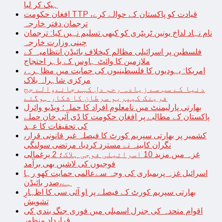
ہیک کر لیا
افغان حکومت TTP قیادت کو پاکستان کے حوالے کرے،
ترجمان دفتر خارجہ
نام نہاد لداخ یونین ٹریٹری کو کبھی تسلیم نہیں کیا: ترجمان
چینی وزارت خارجہ
فلسطین پر اسرائیلی مظالم کیخلاف بائیڈن انتظامیہ کے
ملازمین کا وائٹ ہاوس کے باہر احتجاج
امریکا: یہودیوں کا فلسطینیوں کی حمایت میں مظاہرہ،
مرکزی شاہراہ بلاک
دنیا کے سب سے زیادہ رحم دل کہے جانےوالے جج
فرینک کیپریو سرطان کا شکار ہوگئے
بھارتی پارلیمنٹ میں نامعلوم افراد کا حملہ؛ ویڈیو وائرل
پاکستان کے مطالبے پر افغان حکومت کا ڈی آئی خان حملے
کی تحقیقات کا عہد
کشمیر پر بھارتی سپریم کورٹ کا فیصلہ غیر قانونی قرار،
نگران کابینہ نے مسترد کردیا، مرتضی سولنگی
غزہ میں مزید 10 اسرائیلی فوجی ہلاک؛ 2 یرغمالی
فوجیوں کی لاشیں بھی برآمد
اسرائیل غزہ پربمباری کی وجہ سےعالمی حمایت کھو رہا
ہے،صدر بائیڈن
بھارتی سپریم کورٹ کے فیصلے پر او آئی سی کا اظہارِ
تشویش
اقوام متحدہ کی جنرل اسمبلی میں فوری جنگ بندی کی
قرارداد منظور