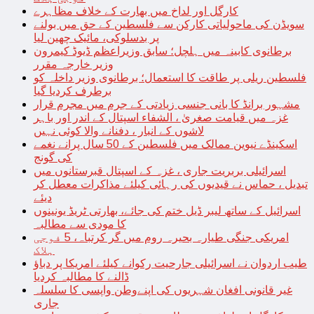
کارگل اور لداخ میں بھارت کے خلاف مظاہرے
سویڈن کی ماحولیاتی کارکن سے فلسطین کے حق میں بولنے
پر بدسلوکی، مائیک چھین لیا
برطانوی کابینہ میں ہلچل؛ سابق وزیراعظم ڈیوڈ کیمرون
وزیر خارجہ مقرر
فلسطین ریلی پر طاقت کا استعمال؛ برطانوی وزیر داخلہ کو
برطرف کردیا گیا
مشہور برانڈ کا بانی جنسی زیادتی کے جرم میں مجرم قرار
غزہ میں قیامت صغریٰ ، الشفاء اسپتال کے اندر اور باہر
لاشوں کے انبار ، دفنانے والا کوئی نہیں
اسکینڈے نیوین ممالک میں فلسطین کے 50 سال پرانے نغمے
کی گونج
اسرائیلی بربریت جاری ، غزہ کے اسپتال قبرستانوں میں
تبدیل ، حماس نے قیدیوں کی رہائی کیلئے مذاکرات معطل کر
دیئے
اسرائیل کے ساتھ لیبر ڈیل ختم کی جائے، بھارتی ٹریڈ یونینوں
کا مودی سے مطالبہ
امریکی جنگی طیارہ بحیرہ روم میں گر کرتباہ، 5 فوجی
ہلاک
طیب اردوان نے اسرائیلی جارحیت رکوانے کیلئے امریکا پر دباؤ
ڈالنے کا مطالبہ کردیا
غیر قانونی افغان شہریوں کی اپنےوطن واپسی کا سلسلہ
جاری