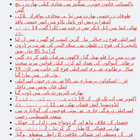
پاکستانی خاتون جویریہ منگیتر سے شادی کیلیے بھارت پہنچ
گئیں
طوفان نے جنوبی بھارت میں تباہی مچادی، نوافراد ہلاک ،
آندھرا پردیش اور تامل ناڈو میں ایمر جنسی نافذ
تھائی لینڈ میں ڈبل ڈیکر بس درخت سے ٹکرا گئی، 14 افراد
ہلاک
اسرائیلی فوج نے جبالیہ پناہ گزین کیمپ کو گھیرے میں لے لیا
نائیجیریا کی فوج نے غلطی سے میلاد النبی کی تقریب پر ڈرون
گرا دیا؛ 85 جاں بحق
یورپ میں برڈ فلو پھیل گیا ، لاکھوں مرغیاں تلف کر دی گئیں
برطانیہ آنیوالوں کی تعداد کم کرنے کیلئے قوانین مزید سخت
19 سالہ برطانوی شہری اسرائیلی فوج کی جانب سے لڑتے
ہوئے غزہ میں مارا گیا
غزہ؛ اسکولوں پربمباری سے50 شہید، درجنوں اسرائیلی
ٹینک خان یونس میں داخل
بھارتی ائیرپورٹ پانی میں ڈوب گیا
7 اکتوبر سے اب تک غزہ کے 19 لاکھ شہری بے گھر ہوگئے
انڈونیشیا: آتش فشاں پھٹنے سے 11 کوہ پیما ہلاک
اسرائیلی درندگی جاری: صہیونی فوجیوں کی گولاباری سے
متعدد فلسطینی زخمی
خضدار کے علاقے وڈھ اور گردونواح میں زلزلے کے جھٹکے
بھارتی فضائیہ کا طیارہ گر کر تباہ، 2پائلٹس ہلاک
غزہ کے وسطی اور شمالی علاقوں کا رابطہ منقطع ہوگیا: