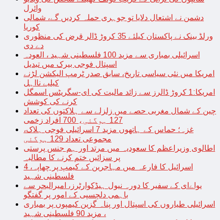
وائرل
دشمن نے اشتعال دلایا تو جوہری حملہ کردیں گے، شمالی
کوریا
ورلڈ بینک نے پاکستان کیلئے 35 کروڑ ڈالر قرض کی منظوری
دے دی
اسرائیلی بمباری سے مزید 100 فلسطینی شہید ، العودہ
اسپتال فوجی بیرک میں تبدیل
امریکا میں نئی سیاسی تاریخ، سابق صدر ٹرمپ الیکشن لڑنے
کیلیے نااہل
امریکا:1 کروڑ ڈالرز سے زائد مالیت کی ای-سگریٹس اسمگل
کرنے کی کوشش
چین کے شمال مغربی حصے میں زلزلے سے ہلاکتوں کی تعداد
127 ہوگئی، 700 افراد زخمی
غزہ؛ حماس کے ہاتھوں مزید 7 اسرائیلی فوجی ہلاک،
مجموعی تعداد 129 ہوگئی
اطالوی وزیراعظم کا سعودیہ میں مرتد اور ہم جنس پرستی
پر سزائیں ختم کرنے کا مطالبہ
اسرائیل کا فارعہ میں مہاجرین کے کیمپ پر چھاپہ، 4
فلسطینی شہید
یواےای کے سفیر کا دورہ نیول ہیڈکوارٹرز، امیرالبحر سے
باہمی دلچسپی کے امور پر گفتگو
اسرائیلی طیاروں کی اسپتال اور پناہ گزین کیمپوں پر بمباری
، مزید 90 فلسطینی شہید