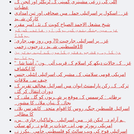
اٹلی کی زرعی مشینری کمپنی کے ٹریکٹر اور انجن کے
عطیات
غزہ: اسکول پر اسرائیلی حملے میں صحافی اور تین امدادی
کارکن شہید
شیخ مشعل الاحمد الصباح کویت کے نئے امیر مقرر
غزہ میں جنگ بندی کب ہوگی اور فائدہ کس کو
ہوگا؟
غزہ پر اسرائیلی جارحیت 70 ویں روز بھی جاری:
18فلسطینی شہید ، درجنوں زخمی
دن کا وہ وقت جو دفتری کاموں کے لیے بدترین
ہوتا ہے
“غزہ کے حالات دیکھ کر اسلام کے قریب آئی ہوں”، اُشنا شاہ
کا انکشاف
امریکی قومی سلامتی کے مشیر کی اسرائیلی انٹیلی جنس
چیف سے ملاقات
ترکیہ کے رکن پارلیمنٹ ایوان میں اسرائیل مخالف تقریر کے
دوران انتقال کر گئے
برطانیہ: کرسمس کے موقع پر شہریوں کو گلے ملنے کے
بجائے کُہنیاں ملانے کا مشورہ
اسرائیل فلسطین جنگ، روس کا اقوام متحدہ کانفرنس بلانے
کا مطالبہ
ہم آرام دہ لیکن غزہ میں اسرائیلی ہولناکیاں جاری ہیں،
امریکی رپورٹر بھی اپنے جذبات پر قابو نہ رکھ سکی
اسرائیلی فوج کی ویب سائٹ کو فلسطینی حامی ہیکرز نے