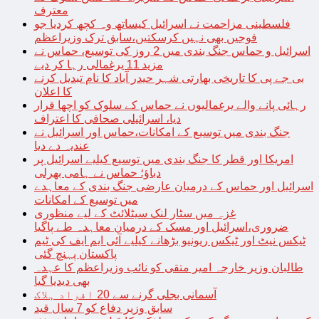
معترف
فلسطینی مزاحمت نے اسرائیل کیساتھ وہ کچھ کردیا جو
فوجیں بھی نہیں کرسکتیں،سابق ترک وزیراعظم
اسرائیل و حماس جنگ بندی میں 2 روز کی توسیع، حماس نے
مزید 11 یرغمالی رہا کر دیے
بی جے پی کا تاریخی بھارتی شہر حیدر آباد کا نام تبدیل کرنے
کا اعلان
رہائی پانے والے یرغمالیوں نے حماس کے سلوک کو اچھا قرار
دیا، اسرائیلی صحافی کا اعتراف
جنگ بندی میں توسیع کے امکانات،حماس اور اسرائیل نے
عندیہ دے دیا
امریکا اور قطر کا جنگ بندی میں توسیع کیلیے اسرائیل پر
دباؤ؛ حماس نے ہامی بھرلی
اسرائیل اور حماس کے درمیان عارضی جنگ بندی کے معاہدے
میں توسیع کے امکانات
غزہ میں سٹار لنک سیٹلائٹ کے لیے منظوری
ضروری،اسرائیل اور مسک کے درمیان معاہدہ طے پاگیا
ٹیکس نیٹ اور ٹیکس ریونیو بڑھانے کیلیے آئی ایم ایف کی ٹیم
پاکستان پہنچ گئی
طالبان وزیر خارجہ امیر متقی کو نائب وزیراعظم کا عہدہ
بھی دیدیا گیا
آسمانی بجلی گرنے سے 20 افراد ہلاک
سابق وزیر دفاع کو 7 سال قید