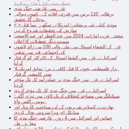
جنگ بندی کا آغاز ہوگیا
غزہ میں عارضی جنگ بندی
برطانیہ 110 برس میں قدرتی آفات کے ہاتھوں دیوالیہ
ہوجائے گا، تحقیق
< > مودی کیلیے نئی پریشانی؛ امریکا نے سکھ رہنما قتل
سازش کی تحقیقات شروع کردیں
متحدہ عرب امارات: 2024 میں عید الفطر اور عید الاضحیٰ
سمیت دیگر تعطیلات کا اعلان
غزہ کے الشفاء اسپتال سے ملنے والی 100 سے زائد لاشوں
کی اجتماعی قبر میں تدفین
اسرائیل نے غزہ میں الشفا اسپتال کے ڈائرکٹر کو گرفتار
کرلیا
‘4ہزار فلسطینی بچوں کا قتل کافی نہیں’: سابق امریکی
صدر کامشیر گرفتار
اسرائیل نے غزہ میں جنگ بندی پر عملدرآمد کل تک مؤخر
کردیا
اسرائیل نے غزہ میں جنگ بندی کل تک مؤخرکردی
سنکیانگ میں مساجد کیخلاف کریک ڈاؤن میں تیزی آگئی؛
ہیومن رائٹس واچ
بھارت نے کینیڈین شہریوں کے لیے سیاحت، کاروبار اور
میڈیکل ای ویزا سروس بحال کردی
حماس اور اسرائیل میں 4 روزہ عارضی جنگ بندی کا
معاہدہ طے
امریکہ میں پاکستانی طلباء کی تعداد میں 16 فیصد اضافہ