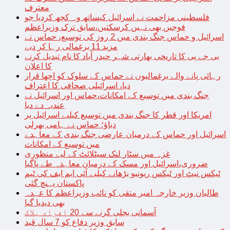
معترف
فلسطینی مزاحمت نے اسرائیل کیساتھ وہ کچھ کردیا جو
فوجیں بھی نہیں کرسکتیں،سابق ترک وزیراعظم
اسرائیل و حماس جنگ بندی میں 2 روز کی توسیع، حماس نے
مزید 11 یرغمالی رہا کر دیے
بی جے پی کا تاریخی بھارتی شہر حیدر آباد کا نام تبدیل کرنے
کا اعلان
رہائی پانے والے یرغمالیوں نے حماس کے سلوک کو اچھا قرار
دیا، اسرائیلی صحافی کا اعتراف
جنگ بندی میں توسیع کے امکانات،حماس اور اسرائیل نے
عندیہ دے دیا
امریکا اور قطر کا جنگ بندی میں توسیع کیلیے اسرائیل پر
دباؤ؛ حماس نے ہامی بھرلی
اسرائیل اور حماس کے درمیان عارضی جنگ بندی کے معاہدے
میں توسیع کے امکانات
غزہ میں سٹار لنک سیٹلائٹ کے لیے منظوری
ضروری،اسرائیل اور مسک کے درمیان معاہدہ طے پاگیا
ٹیکس نیٹ اور ٹیکس ریونیو بڑھانے کیلیے آئی ایم ایف کی ٹیم
پاکستان پہنچ گئی
طالبان وزیر خارجہ امیر متقی کو نائب وزیراعظم کا عہدہ
بھی دیدیا گیا
آسمانی بجلی گرنے سے 20 افراد ہلاک
سابق وزیر دفاع کو 7 سال قید