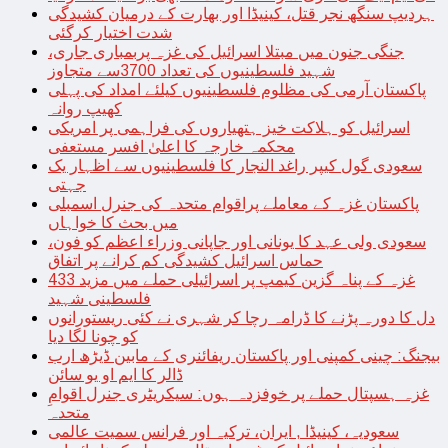
ہردیپ سنگھ نجر قتل، کینیڈا اور بھارت کے درمیان کشیدگی
شدت اختیار کرگئی
جنگی جنون میں مبتلا اسرائیل کی غزہ پربمباری جاری،
شہید فلسطینیوں کی تعداد 3700سے متجاوز
پاکستان آرمی کی مظلوم فلسطینیوں کیلئے امداد کی پہلی
کھیپ روانہ
اسرائیل کو ہلاکت خیز ہتھیاروں کی فراہمی پر امریکی
محکمہ خارجہ کا اعلیٰ افسر مستعفی
سعودی گول کیپر راغد النجار کا فلسطینیوں سے اظہار یک
جہتی
پاکستان غزہ کے معاملے پراقوام متحدہ کی جنرل اسمبلی
میں بحث کا خواہاں
سعودی ولی عہد کا یونانی اور جاپانی وزراء اعظم کو فون،
حماس اسرائیل کشیدگی کم کرانے پر اتفاق
غزہ کے پناہ گزین کیمپ پر اسرائیلی حملے میں مزید 433
فلسطینی شہید
دل کا دورہ پڑنے کا ڈرامہ رچا کر شہری نے کئی ریستورانوں
کو چونا لگا دیا
بیجنگ: چینی کمپنی اور پاکستان ریفائنری کے مابین ڈیڑھ ارب
ڈالر کا ایم او یو سائن
غزہ ہسپتال حملے پر خوفزدہ ہوں: سیکریٹری جنرل اقوامِ
متحدہ
سعودیہ، کینیڈا , ایران، ترکیہ اور فرانس سمیت عالمی