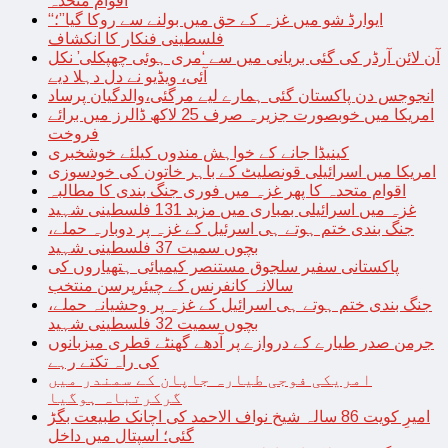
اقوام متحدہ
“ایوارڈ شو میں غزہ کے حق میں بولنے سے روکا گیا”؛
فلسطینی فنکار کا انکشاف
آن لائن آرڈر کی گئی بریانی میں سے ‘مری ہوئی چھپکلی’ نکل
آئی، ویڈیو نے دل دہلا دیے
انجوجس دن پاکستان گئی ہمارے لیے مرگئی،والدگیان پرساد
امریکا میں خوبصورت جزیرہ صرف 25 لاکھ ڈالرز میں برائے
فروخت
کینیڈا جانے کے خواہش مندوں کیلئے خوشخبری
امریکا میں اسرائیلی قونصلیٹ کے باہر خاتون کی خودسوزی
اقوام متحدہ کا پھر غزہ میں فوری جنگ بندی کا مطالبہ
غزہ میں اسرائیلی بمباری میں مزید 131 فلسطینی شہید
جنگ بندی ختم ہوتے ہی اسرئیل کے غزہ پر دوبارہ حملے،
بچوں سمیت 37 فلسطینی شہید
پاکستانی سفیر سلجوق مستنصر کیمیائی ہتھیاروں کی
سالانہ کانفرنس کے چیئرپرسن منتخب
جنگ بندی ختم ہوتے ہی اسرائیل کے غزہ پر وحشیانہ حملے،
بچوں سمیت 32 فلسطینی شہید
جرمن صدر طیارے کے دروازے پر آدھے گھنٹے قطری میزبانوں
کی راہ تکتے رہے
امریکی فوجی طیارہ جاپان کے سمندر میں
گرکرتباہ ہوگیا
امیرِ کویت 86 سالہ شیخ نواف الاحمد کی اچانک طبیعت بگڑ
گئی؛ اسپتال میں داخل