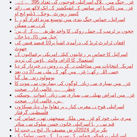
غزہ جنگ میں ہلاک اسرائیلی فوجیوں کی تعداد 395 ہوگئی
غزہ میں ڈائیریا اور سانس کے انفیکشنز کے ایک لاکھ سے زائد
کیسز رپورٹ ہوچکے: ڈبلیو ایچ او
اسرائیل، حماس جنگ بندی میں توسیع مزید افراد کو رہا
کرنے سے ممکن
‘ججوں پر ٹرمپ کے حملے روکنے کا واحد طریقہ ہے کہ انہیں
جیل میں ڈال دیا جائے’
افغان ٹرانزٹ ٹریڈ کی درآمدی اشیا پر10 فیصد فیس کی
چھوٹ
اسرائیل کا حماس پر رعایتوں کیلئے امریکی یرغمالیوں کے
استعمال کا الزام، وائٹ ہاؤس کی تردید
امریکہ انتخابات میں مداخلت نہ کرے، روس نے خبردار کر دیا
جسے اللہ رکھے؛ غزہ میں گھر کے ملبے سے37 دن بعد
نومولود زندہ مل گیا
غزہ میں بمباری سے زیادہ لوگوں کی بیماریوں سے موت کا
خطرہ ہے, عالمی ادارہ صحت
غزہ میں امراض پھیلنے سے بمباری سے زیادہ اموات ہوسکتی
ہیں، عالمی ادارہ صحت
اسرائیلی فوج نے مغربی کنارے پر دھاوا بول دیا، سیکڑوں
فلسطینی گرفتار
میری بیٹی خود کو غزہ میں ملکہ سمجھتی تھی، حماس کی
قید سے رہا اسرائیلی خاتون حسن سلوک سے متاثر
بکر پرائز 2024آئرش مصنف پال لنچ نے جیت لیا
اسرائیلی یرغمالی حماس کے سربراہ کے حسن سلوک کے