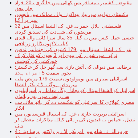
مقبوضہ کشمیر ، مسافر بس کھائی میں جا گری ، 30 افراد
جاں بحق
پاکستان دنیا بھرمیں پیاز پیداکرنے والے ممالک میں پانچویں
نمبر پر آ گیا
فلسطینی ہلال احمر نے غزہ کے الشفا اسپتال میں 32
مریضوں کی شہادت کی تصدیق کردی
جنسی حملہ کیس میں بے گناہ 35 سال سزا کاٹنے والے قیدی
کیلیے لاکھوں ڈالرز زرتلافی
غزہ کے الشفا ہسپتال میں 179 لاشوں کی اجتماعی تدفین
ترکیہ میں شوہر کی بیوی اور 3 بچوں کو قتل کرکے
خودکشی کی کوشش
برطانیہ میں دیوالی کی آتش بازی سے گھر جل کر خاکستر؛
بچوں سمیت 5 افراد ہلاک
اسرائیلی بمباری میں نومولودوں سمیت 179 مریض ملبے
میں دفن ہوگئے، ڈائریکٹر الشفا
اسرائیل کو الشفا اسپتال کو بچانا ہوگا، معاملے پر اسرائیلیوں
سے رابطے میں ہوں، بائیڈن
مصری کھلاڑی کا اسرائیلی کو شکست دے کر ہاتھ ملانے سے
انکار
اسرائیلی بربریت جاری ، غزہ کے اسپتال قبرستانوں میں
تبدیل ، حماس نے قیدیوں کی رہائی کیلئے مذاکرات معطل کر
دیئے
حزب اللہ نے شام میں امریکی اڈے پر راکٹس برسا دیئے؛ 4
فوجی ہلاک