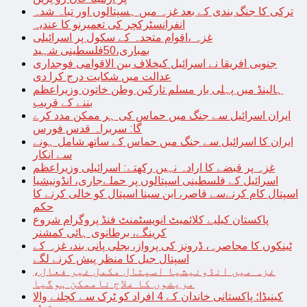
ترکی کا جنگ بندی کے بعد غزہ میں ہسپتالوں اور تباہ شدہ
انفرانسٹرکچر کی تعمیرنو کا عندیہ
غزہ ،اقوام متحدہ کے سکول پر اسرائیلی
بمباری،50فلسطینی شہید
جنوبی افریقا نے اسرائیل کیخلاف بین الاقوامی فوجداری
عدالت میں شکایت درج کرا دی
ہالینڈ میں پہلی بار مسلم تارکین وطن خاتون وزیراعظم
بننے کے قریب
ایران اسرائیل سے جنگ میں حماس کی ہر ممکن مدد کرے
گا: سربراہ قدس فورس
ایران کا اسرائیل سے جنگ میں حماس کے ساتھ شامل ہونے
سے انکار
غزہ پر قبضے کا ارادہ نہیں رکھتے: اسرائیلی وزیراعظم
اسرائیل کے فلسطینی اسپتالوں پر حملےجاری، انڈونیشیا
اسپتال کام کرنےسے قاصر، ابن سینا اسپتال کو خالی کرنے کا
حکم
پاکستان کیلیے کلائمیٹ انویسٹمنٹ فنڈ پروگرام شروع
کرینگے، برطانوی ہائی کمشنر
ٹینکوں کا محاصرہ، ڈرونز کی پرواز، بجلی پانی بند، غزہ کے
اسپتال جیل کا منظر پیش کرنے لگے
غزہ میں انڈونیشیا اسپتال مکمل غیر فعال،
مریضوں کا علاج ناممکن ہوگیا
کینیڈا؛ پاکستانی خاندان کے 4 افراد کو ٹرک سے کچلنے والا