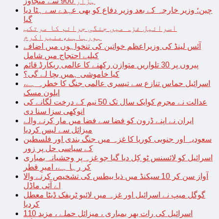
ہزار 900 سے متجاوز
چین؛ وزیر خارجہ کے بعد وزیر دفاع کو بھی عہدے سے ہٹا دیا
گیا
اسرائیل غزہ میں جنگی جرائم کا مرتکب
ہورہاہے،منیراکرم
آئس لینڈ کی وزیراعظم خواتین کی تنخواہوں میں اضافے
کیلیے احتجاج میں شامل
پیروں پر 30 تلواریں متوازن رکھنے کا عالمی ریکارڈ قائم
کیا خاموشی ہمیں بچا لے گی؟
اسرائیل حماس تنازع سے تیسری عالمی جنگ کا خطرہ ہے،
ایلون مسک
عدالت نے مجرم کوایک سال تک 50 نیم کے درخت لگانے کی
انوکھی سزا سنا دی
ایران نے اپنے ڈرون کو فضا سے فضا میں مار کرنے والے
میزائل سے لیس کردیا
سعودیہ اور جنوبی کوریا کا غزہ میں جنگ بندی اور فلسطین
کے سیاسی حل پر زور
اسرائیل کو لائسنس ٹو کِل دیا گیا جو غزہ پر وحشیانہ بمباری
کر رہا ہے، امیرِ قطر
آواز سن کر 10 سیکنڈ میں ذیا بیطس کی تشخیص کرنے والا
اے آئی ماڈل
گوگل میپ نے اسرائیل اور غزہ میں لائیو ٹریفک ڈیٹا معطل
کردیا
اسرائیل کی رات بھر بمباری ، میزائل حملے ، مزید 110