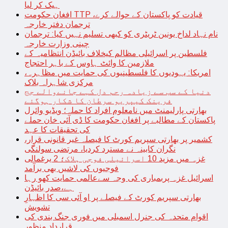
ہیک کر لیا
افغان حکومت TTP قیادت کو پاکستان کے حوالے کرے،
ترجمان دفتر خارجہ
نام نہاد لداخ یونین ٹریٹری کو کبھی تسلیم نہیں کیا: ترجمان
چینی وزارت خارجہ
فلسطین پر اسرائیلی مظالم کیخلاف بائیڈن انتظامیہ کے
ملازمین کا وائٹ ہاوس کے باہر احتجاج
امریکا: یہودیوں کا فلسطینیوں کی حمایت میں مظاہرہ،
مرکزی شاہراہ بلاک
دنیا کے سب سے زیادہ رحم دل کہے جانےوالے جج
فرینک کیپریو سرطان کا شکار ہوگئے
بھارتی پارلیمنٹ میں نامعلوم افراد کا حملہ؛ ویڈیو وائرل
پاکستان کے مطالبے پر افغان حکومت کا ڈی آئی خان حملے
کی تحقیقات کا عہد
کشمیر پر بھارتی سپریم کورٹ کا فیصلہ غیر قانونی قرار،
نگران کابینہ نے مسترد کردیا، مرتضی سولنگی
غزہ میں مزید 10 اسرائیلی فوجی ہلاک؛ 2 یرغمالی
فوجیوں کی لاشیں بھی برآمد
اسرائیل غزہ پربمباری کی وجہ سےعالمی حمایت کھو رہا
ہے،صدر بائیڈن
بھارتی سپریم کورٹ کے فیصلے پر او آئی سی کا اظہارِ
تشویش
اقوام متحدہ کی جنرل اسمبلی میں فوری جنگ بندی کی
قرارداد منظور