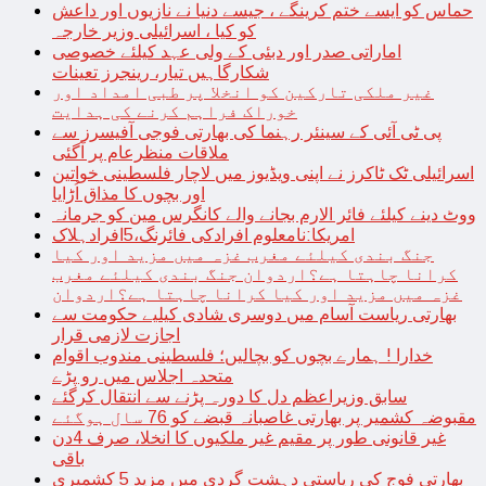
حماس کو ایسے ختم کرینگے ، جیسے دنیا نے نازیوں اور داعش
کو کیا ، اسرائیلی وزیر خارجہ
اماراتی صدر اور دبئی کے ولی عہد کیلئے خصوصی
شکارگاہیں تیار، رینجرز تعینات
غیر ملکی تارکین کو انخلا پر طبی امداد اور
خوراک فراہم کرنے کی ہدایت
پی ٹی آئی کے سینئر رہنما کی بھارتی فوجی آفیسرز سے
ملاقات منظرعام پر آگئی
اسرائیلی ٹک ٹاکرز نے اپنی ویڈیوز میں لاچار فلسطینی خواتین
اور بچوں کا مذاق اُڑایا
ووٹ دینے کیلئے فائر الارم بجانے والے کانگرس مین کو جرمانہ
امریکا:نامعلوم افرادکی فائرنگ،5افرادہلاک
جنگ بندی کیلئے مغرب غزہ میں مزید اور کیا
کرانا چاہتا ہے؟اردوان جنگ بندی کیلئے مغرب
غزہ میں مزید اور کیا کرانا چاہتا ہے؟اردوان
بھارتی ریاست آسام میں دوسری شادی کیلیے حکومت سے
اجازت لازمی قرار
خدارا ! ہمارے بچوں کو بچالیں؛ فلسطینی مندوب اقوام
متحدہ اجلاس میں رو پڑے
سابق وزیراعظم دل کا دورہ پڑنے سے انتقال کرگئے
مقبوضہ کشمیر پر بھارتی غاصبانہ قبضے کو 76 سال ہوگئے
غیر قانونی طور پر مقیم غیر ملکیوں کا انخلا، صرف 4دن
باقی
بھارتی فوج کی ریاستی دہشت گردی میں مزید 5 کشمیری