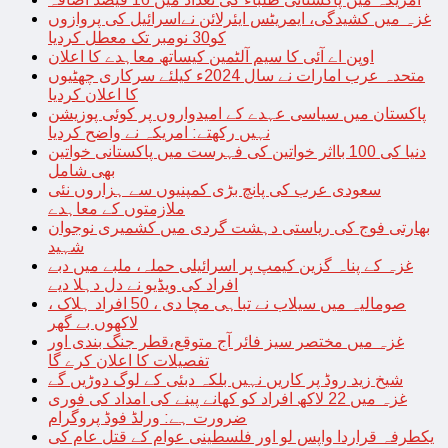
غزہ میں کشیدگی، ایمریٹس ایئرلائن نےاسرائیل کی پروازوں
کو30 نومبر تک معطل کردیا
اوپن اے آئی کا سیم آلٹمین کیساتھ معاہدے کا اعلان
متحدہ عرب امارات نے سال 2024ء کیلئے سرکاری چھٹیوں
کا اعلان کردیا
پاکستان میں سیاسی عہدے کے امیدواروں پر کوئی پوزیشن
نہیں رکھتے: امریکہ نے واضح کردیا
دنیا کی 100 بااثر خواتین کی فہرست میں پاکستانی خواتین
بھی شامل
سعودی عرب کی پانچ بڑی کمپنیوں سے ہزاروں نئی
ملازمتوں کے معاہدے
بھارتی فوج کی ریاستی دہشت گردی میں کشمیری نوجوان
شہید
غزہ کے پناہ گزین کیمپ پر اسرائیلی حملہ، ملبے میں دبے
افراد کی ویڈیو نے دل دہلا دیے
صومالیہ میں سیلاب نے تباہی مچا دی ، 50 افراد ہلاک ،
لاکھوں بے گھر
غزہ میں مختصر سیز فائر آج متوقع،قطر جنگ بندی اور
تفصیلات کا اعلان کرے گا
شیخ زید روڈ پر کاریں نہیں بلکہ دبئی کے لوگ دوڑیں گے
غزہ میں 22 لاکھ افراد کو کھانے پینے کی امداد کی فوری
ضرورت ہے: ورلڈ فوڈ پروگرام
یکطرفہ قراردا واپس لو اور فلسطینی عوام کے قتل عام کی