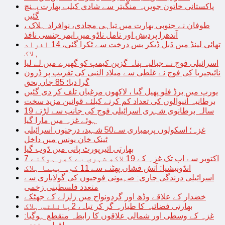
پاکستانی خاتون جویریہ منگیتر سے شادی کیلیے بھارت پہنچ
گئیں
طوفان نے جنوبی بھارت میں تباہی مچادی، نوافراد ہلاک ،
آندھرا پردیش اور تامل ناڈو میں ایمر جنسی نافذ
تھائی لینڈ میں ڈبل ڈیکر بس درخت سے ٹکرا گئی، 14 افراد
ہلاک
اسرائیلی فوج نے جبالیہ پناہ گزین کیمپ کو گھیرے میں لے لیا
نائیجیریا کی فوج نے غلطی سے میلاد النبی کی تقریب پر ڈرون
گرا دیا؛ 85 جاں بحق
یورپ میں برڈ فلو پھیل گیا ، لاکھوں مرغیاں تلف کر دی گئیں
برطانیہ آنیوالوں کی تعداد کم کرنے کیلئے قوانین مزید سخت
19 سالہ برطانوی شہری اسرائیلی فوج کی جانب سے لڑتے
ہوئے غزہ میں مارا گیا
غزہ؛ اسکولوں پربمباری سے50 شہید، درجنوں اسرائیلی
ٹینک خان یونس میں داخل
بھارتی ائیرپورٹ پانی میں ڈوب گیا
7 اکتوبر سے اب تک غزہ کے 19 لاکھ شہری بے گھر ہوگئے
انڈونیشیا: آتش فشاں پھٹنے سے 11 کوہ پیما ہلاک
اسرائیلی درندگی جاری: صہیونی فوجیوں کی گولاباری سے
متعدد فلسطینی زخمی
خضدار کے علاقے وڈھ اور گردونواح میں زلزلے کے جھٹکے
بھارتی فضائیہ کا طیارہ گر کر تباہ، 2پائلٹس ہلاک
غزہ کے وسطی اور شمالی علاقوں کا رابطہ منقطع ہوگیا: