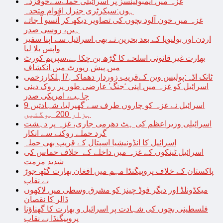
غزہ میں ایمبولینسز پر اسرائیلی حملےسےخوفزدہ
ہوں:سیکرٹری جنرل اقوام متحدہ
غزہ میں خون آلود بچوں کی تصاویر دیکھ کر آنسو آ جاتے
ہیں، روسی صدر
اردن اور بولیویا کے بعد بحرین نے بھی اسرائیل سے اپنا سفیر
واپس بلا لیا
بھارت غیر قانونی اسلحے کا گڑھ بن چکاہے،سپریم کورٹ
میں پیش رپورٹ میں انکشاف
ٹانک اڈہ:پولیس وین کےقریب زوردار دھماکہ,7اہلکارزخمی
اسرائیل کو غزہ میں اپنی ‘جنگ’ عارضی طور پر روک دینی
چاہیے، امریکی صدر
اسرائیل نے غزہ کو چاروں طرف سے گھیرلیا، شہادتیں 9
ہزار 200 ہوگئیں
اسرائیلی وزیراعظم کی ہٹ دھرمی جاری، غزہ پر دہشت
گرد حملے روکنے سے انکار
اسرائیل کا انڈونیشیا اسپتال کے قریب بھی حملہ
اسرائیل ٹینکوں کے غزہ میں داخلے کے خلاف حماس کی
شدید مزمت
پاکستان کے خلاف پروپیگنڈا مہم میں افغان بھارت گٹھ جوڑ
بے نقاب
میکڈونلڈ اور دیگر فوڈ چینز کو مشرق وسطی میں لاکھوں
ڈالر کا نقصان
فلسطینی بچوں کی شہادت پر اسرائیل و بھارت کا گھناؤنا
پروپیگنڈا بے نقاب