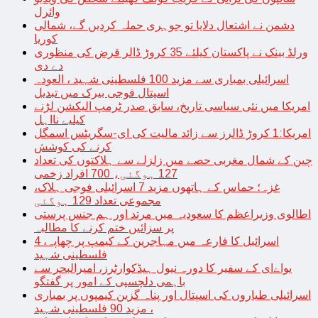
وائرل
دشمن نے اشتعال دلایا تو جوہری حملہ کردیں گے، شمالی
کوریا
ورلڈ بینک نے پاکستان کیلئے 35 کروڑ ڈالر قرض کی منظوری
دے دی
اسرائیلی بمباری سے مزید 100 فلسطینی شہید ، العودہ
اسپتال فوجی بیرک میں تبدیل
امریکا میں نئی سیاسی تاریخ، سابق صدر ٹرمپ الیکشن لڑنے
کیلیے نااہل
امریکا:1 کروڑ ڈالرز سے زائد مالیت کی ای-سگریٹس اسمگل
کرنے کی کوشش
چین کے شمال مغربی حصے میں زلزلے سے ہلاکتوں کی تعداد
127 ہوگئی، 700 افراد زخمی
غزہ؛ حماس کے ہاتھوں مزید 7 اسرائیلی فوجی ہلاک،
مجموعی تعداد 129 ہوگئی
اطالوی وزیراعظم کا سعودیہ میں مرتد اور ہم جنس پرستی
پر سزائیں ختم کرنے کا مطالبہ
اسرائیل کا فارعہ میں مہاجرین کے کیمپ پر چھاپہ، 4
فلسطینی شہید
یواےای کے سفیر کا دورہ نیول ہیڈکوارٹرز، امیرالبحر سے
باہمی دلچسپی کے امور پر گفتگو
اسرائیلی طیاروں کی اسپتال اور پناہ گزین کیمپوں پر بمباری
، مزید 90 فلسطینی شہید