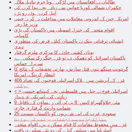
طالبان نے افغانستان میں لڑکی ہونا جرم بنادیا، ملالہ
حکمراں شمالی کوریا خواتین سے زیادہ بچے پیدا کرنے کی
اپیل کرتے ہوئے رو پڑے
امریکہ چین کے اندرونی معاملات میں مداخلت نہ کرے: چینی
وزیر خا رجہ
اقوام متحدہ کی جنرل اسمبلی میں پاکستان کی بڑی
کامیابی
ایشیائی ترقیاتی بینک نے پاکستان کیلئے قرض کی منظوری
دیدی
یونان کشتی حادثے کا مرکزی ملزم گرفتار
پاکستان اسرائیل کو دھمکی دے تو غزہ جنگ رک سکتی ہے،
سربراہ حماس
گرپتونت سنگھ پنوں قتل سازش، بھارتی تحقیقات کے نتائج کا
انتظار کرینگے، امریکا
غزہ کے آپریشن میں ہلاک اسرائیلی فوجیوں کی تعداد 406
ہوگئی
< > اسرائیلی فوج نے جیل میں فلسطینی بچے کیساتھ جنسی
زیادتی کی، امریکی عہدیدار
9 مئی جلاؤگھیراؤ کیس: 8 پی ٹی آئی رہنماؤں کے ناقابل
ضمانت وارنٹ گرفتاری جاری
سعودی عرب کی اپنے شہریوں کو پاکستان سمیت 25
ممالک جانے سے اجتناب برتنے کی ہدایت
غزہ میں محفوظ مقامات کا قیام ممکن نہیں، اقوام متحدہ
آسٹریلیا میں مینٹس کیڑے کی دو نئی نسلیں دریافت