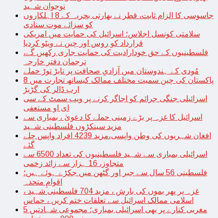
نوجوان شہید
جاسوسی کا الزام ثابت، قطر نے بھارتی بحریہ کے 8 اہلکاروں
کو سزائے موت سنادی
سلامتی کونسل اجلاس؛ اسرائیل کی حمایت میں امریکی
قرارداد کو روس اور چین نے ویٹو کردیا
فلسطینیوں کے حق خودارادیت کی حمایت جاری رکھیں گے،
ترجمان دفتر خارجہ
مُودی کے ہندوستان میں آزادیِ صحافت پر تابڑ توڑ حملے
پاکستان کی چین سمیت مختلف ممالک کیساتھ تجارت میں 8
ارب ڈالر کی گڑبڑ
اسرائیلی جنگی جرائم کو اجاگر کرنے پر ویب سمٹ کے سی
ای او مستعفی
اسرائیل کا غزہ پر بڑے زمینی حملے کا دعویٰ ، بمباری سے
مزید سینکڑوں فلسطینی شہید
افغان شہریوں کی وطن واپسی،مزید 4239 افراد واپس چلے
گئے
اسرائیلی بمباری سے شہید فلسطینیوں کی تعداد 6500 سے
متجاوز، 16 ہزار سے زائد زخمی
فلسطینی 56 سال سے جبر اور گٹھن میں جکڑے ہوئے ہیں؛
اقوامِ متحدہ
غزہ پر پھر بموں کی بارش ، مزید 704 فلسطینی شہید ،
اسلامی ممالک اسرائیل سے تعلقات ختم کریں ، حماس
مغربی کنارے پر بھی اسرائیلی بمباری؛ مجموعی شہادتیں 5