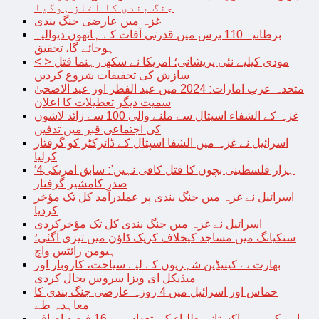
جنگ بندی کا آغاز ہوگیا
غزہ میں عارضی جنگ بندی
برطانیہ 110 برس میں قدرتی آفات کے ہاتھوں دیوالیہ
ہوجائے گا، تحقیق
< > مودی کیلیے نئی پریشانی؛ امریکا نے سکھ رہنما قتل
سازش کی تحقیقات شروع کردیں
متحدہ عرب امارات: 2024 میں عید الفطر اور عید الاضحیٰ
سمیت دیگر تعطیلات کا اعلان
غزہ کے الشفاء اسپتال سے ملنے والی 100 سے زائد لاشوں
کی اجتماعی قبر میں تدفین
اسرائیل نے غزہ میں الشفا اسپتال کے ڈائرکٹر کو گرفتار
کرلیا
‘4ہزار فلسطینی بچوں کا قتل کافی نہیں’: سابق امریکی
صدر کامشیر گرفتار
اسرائیل نے غزہ میں جنگ بندی پر عملدرآمد کل تک مؤخر
کردیا
اسرائیل نے غزہ میں جنگ بندی کل تک مؤخرکردی
سنکیانگ میں مساجد کیخلاف کریک ڈاؤن میں تیزی آگئی؛
ہیومن رائٹس واچ
بھارت نے کینیڈین شہریوں کے لیے سیاحت، کاروبار اور
میڈیکل ای ویزا سروس بحال کردی
حماس اور اسرائیل میں 4 روزہ عارضی جنگ بندی کا
معاہدہ طے
امریکہ میں پاکستانی طلباء کی تعداد میں 16 فیصد اضافہ