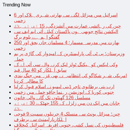
Trending Now
اسرائیل میں میزائل لگنے سے بھارتی شہری ہلاک اور 6
زخمی
چین کی رہائشی عمارت میں آتشزدگی، 15 افراد ہلاک
الیکشن نتائج جوبھی ہوں پاکستان کیلئے آئی ایم ایف سے
گفتگو اہم ہے، بلوم برگ
بھارت میں مدرسہ مسمار؛ 4 مسلمان جاں بحق اور 250
زخمی
وزیرستان؛ پی ٹی آئی پارلیمنٹرین کے امیدوار کی گاڑی پر بم
حملہ
وکی لیکس کو ہیکنگ ٹولز لیک کرنے والے سی آئی اے کے
سابق اہلکار کو 40 سال قید
امریکی شہر شکاگو کی انتظامیہ نے بھی غزہ میں جنگ بندی
کا مطالبہ کردیا
ارب پتی برطانوی تاجر ڈینی لیمبو نے اسلام قبول کرلیا
جنوبی کوریا کے اپوزیشن رہنما چاقو حملے میں زخمی
مسلسل 126 گھنٹوں تک گانے والی خاتون
جاپان میں ایک دن میں زلزلے کے 155 جھٹکے، 30 افراد
ہلاک
چین؛ میزائل یونٹ سے منسلک 4 جرنیلوں سمیت 9 فوجی
اہلکارپارلیمنٹ سے برطرف
فلسطینیوں کی نسل کشی، جنوبی افریقہ اسرائیل کیخلاف