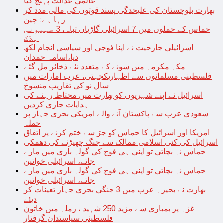
عالمی عدالت پہنچ گیا
بھارت بلوچستان کی علیحدگی پسند قوتوں کی مالی مدد کر
رہا ہے: چین
حماس کے حملوں میں 7 اسرائیلی گاڑیاں تباہ، 3 صہیونی
ہلاک
اسرائیلی جارحیت نے اپنا فوجی اور سیاسی انجام لکھ
دیا،اسامہ حمدان
مکہ مکرمہ میں سونے کے متعدد نئے ذخائر مل گئے
فلسطینی مسلمانوں سے اظہاریکجہتی، عرب امارات میں
سال نو کی تقاریب منسوخ
اسرائیل نے اپنے شہریوں کو بھارت میں محتاط رہنے کی
ہدایات جاری کردیں
سعودی عرب سے پاکستان آنے والے امریکی بحری جہاز پر
حملہ
امریکا اور اسرائیل کا حماس کو جڑ سے ختم کرنے پر اتفاق
اسرائیل کی کئی اسلامی ممالک سے جنگ چھیڑنے کی دھمکی
حماس نہ بچاتی تو اپنی ہی فوج کی گولہ باری میں مارے
جاتے، اسرائیلی خواتین
حماس نہ بچاتی تو اپنی ہی فوج کی گولہ باری میں مارے
جاتے، اسرائیلی خواتین
بھارت نے بحیرہ عرب میں 3 جنگی بحری جہاز تعینات کر
دیئے
غزہ پر بمباری سے مزید 250 شہید ، رملہ میں خاتون
فلسطینی سیاستدان گرفتار