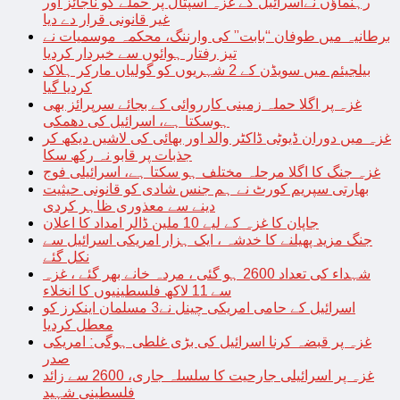
رہنماؤں نےاسرائیل کے غزہ اسپتال پر حملے کو ناجائز اور
غیر قانونی قرار دے دیا
برطانیہ میں طوفان “بابت” کی وارننگ، محکمہ موسمیات نے
تیز رفتار ہوائوں سے خبردار کردیا
بیلجیئم میں سویڈن کے 2 شہریوں کو گولیاں مارکر ہلاک
کردیا گیا
غزہ پر اگلا حملہ زمینی کارروائی کے بجائے سرپرائز بھی
ہوسکتا ہے، اسرائیل کی دھمکی
غزہ میں دوران ڈیوٹی ڈاکٹر والد اور بھائی کی لاشیں دیکھ کر
جذبات پر قابو نہ رکھ سکا
غزہ جنگ کا اگلا مرحلہ مختلف ہو سکتا ہے، اسرائیلی فوج
بھارتی سپریم کورٹ نے ہم جنس شادی کو قانونی حیثیت
دینے سے معذوری ظاہر کردی
جاپان کا غزہ کے لیے 10 ملین ڈالر امداد کا اعلان
جنگ مزید پھیلنے کا خدشہ ، ایک ہزار امریکی اسرائیل سے
نکل گئے
شہداء کی تعداد 2600 ہو گئی ، مردہ خانے بھر گئے ، غزہ
سے 11 لاکھ فلسطینیوں کا انخلاء
اسرائیل کے حامی امریکی چینل نے3 مسلمان اینکرز کو
معطل کردیا
غزہ پر قبضہ کرنا اسرائیل کی بڑی غلطی ہوگی: امریکی
صدر
غزہ پر اسرائیلی جارحیت کا سلسلہ جاری، 2600 سے زائد
فلسطینی شہید