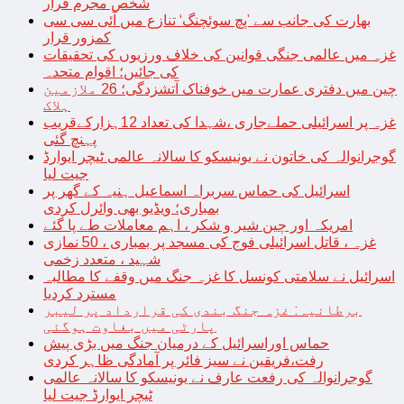
شخص مجرم قرار
بھارت کی جانب سے ’پچ سوئچنگ‘ تنازع میں آئی سی سی
کمزور قرار
غزہ میں عالمی جنگی قوانین کی خلاف ورزیوں کی تحقیقات
کی جائیں؛ اقوام متحدہ
چین میں دفتری عمارت میں خوفناک آتشزدگی؛ 26 ملازمین
ہلاک
غزہ پر اسرائیلی حملےجاری ،شہدا کی تعداد 12ہزارکےقریب
پہنچ گئی
گوجرانوالہ کی خاتون نے یونیسکو کا سالانہ عالمی ٹیچر ایوارڈ
جیت لیا
اسرائیل کی حماس سربراہ اسماعیل ہنیہ کے گھر پر
بمباری؛ ویڈیو بھی وائرل کردی
امریکہ اور چین شیر و شکر ، اہم معاملات طے پا گئے
غزہ ، قاتل اسرائیلی فوج کی مسجد پر بمباری ، 50 نمازی
شہید ، متعدد زخمی
اسرائیل نے سلامتی کونسل کا غزہ جنگ میں وقفے کا مطالبہ
مسترد کردیا
برطانیہ: غزہ جنگ بندی کی قرارداد پر لیبر
پارٹی میں بغاوت ہوگئی
حماس اوراسرائیل کے درمیان جنگ میں بڑی پیش
رفت،فریقین نے سیز فائر پر آمادگی ظاہر کردی
گوجرانوالہ کی رفعت عارف نے یونیسکو کا سالانہ عالمی
ٹیچر ایوارڈ جیت لیا