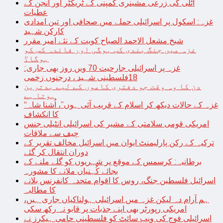
اٹلی کی زرعی مشینری کمپنی کے ٹریکٹر اور انجن کے
عطیات
غزہ: اسکول پر اسرائیلی حملے میں صحافی اور تین امدادی
کارکن شہید
شیخ مشعل الاحمد الصباح کویت کے نئے امیر مقرر
غزہ میں جنگ بندی کب ہوگی اور فائدہ کس کو
ہوگا؟
غزہ پر اسرائیلی جارحیت 70 ویں روز بھی جاری:
18فلسطینی شہید ، درجنوں زخمی
دن کا وہ وقت جو دفتری کاموں کے لیے بدترین
ہوتا ہے
“غزہ کے حالات دیکھ کر اسلام کے قریب آئی ہوں”، اُشنا شاہ
کا انکشاف
امریکی قومی سلامتی کے مشیر کی اسرائیلی انٹیلی جنس
چیف سے ملاقات
ترکیہ کے رکن پارلیمنٹ ایوان میں اسرائیل مخالف تقریر کے
دوران انتقال کر گئے
برطانیہ: کرسمس کے موقع پر شہریوں کو گلے ملنے کے
بجائے کُہنیاں ملانے کا مشورہ
اسرائیل فلسطین جنگ، روس کا اقوام متحدہ کانفرنس بلانے
کا مطالبہ
ہم آرام دہ لیکن غزہ میں اسرائیلی ہولناکیاں جاری ہیں،
امریکی رپورٹر بھی اپنے جذبات پر قابو نہ رکھ سکی
اسرائیلی فوج کی ویب سائٹ کو فلسطینی حامی ہیکرز نے