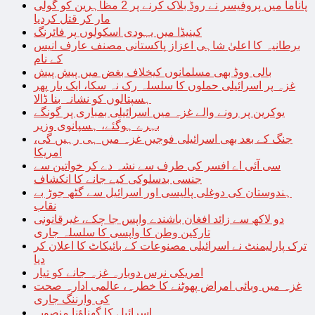
پاناما میں پروفیسر نے روڈ بلاک کرنے پر 2 مظاہرین کو گولی
مار کر قتل کردیا
کینیڈا میں یہودی اسکولوں پر فائرنگ
برطانیہ کا اعلیٰ شاہی اعزاز پاکستانی مصنف عارف انیس
کے نام
بالی ووڈ بھی مسلمانوں کیخلاف بغض میں پیش پیش
غزہ پر اسرائیلی حملوں کا سلسلہ رک نہ سکا، ایک بار پھر
ہسپتالوں کو نشانہ بنا ڈالا
یوکرین پر رونے والے غزہ میں اسرائیلی بمباری پر گونگے
بہرے ہوگئے، ہسپانوی وزیر
جنگ کے بعد بھی اسرائیلی فوجیں غزہ میں ہی رہیں گی،
امریکا
سی آئی اے افسر کی طرف سے نشہ دے کر خواتین سے
جنسی بدسلوکی کیے جانے کا انکشاف
ہندوستان کی دوغلی پالیسی اور اسرائیل سے گٹھ جوڑ بے
نقاب
دو لاکھ سے زائد افغان باشندے واپس جا چکے، غیرقانونی
تارکین وطن کا واپسی کا سلسلہ جاری
ترک پارلیمنٹ نے اسرائیلی مصنوعات کے بائیکاٹ کا اعلان کر
دیا
امریکی نرس دوبارہ غزہ جانے کو تیار
غزہ میں وبائی امراض پھوٹنے کا خطرہ، عالمی ادارہ صحت
کی وارننگ جاری
اسرائیل کا گھناؤنا منصوبہ