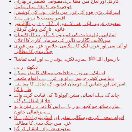
کارگل اور لداخ میں مظاہرے،مقبوضہ کشمیر پر بھارتی
فوجی قبضےکو 76 سال مکمل
اسرائیلی برّی فوج کی غزہ میں داخل ہونے کی کوشش؛
افسر سمیت 5 فوجی ہلاک
سعودی عرب ، ایک ہفتے کے دوران 17 ہزار ، 305 غیر
قانونی تارکین وطن گرفتار
اماراتی رئیل سٹیٹ کی کمپنیوں کے گروپ کا پاکستان
میں20سے 25ارب ڈالرز کی سرمایہ کاری کا اعلان
او آئی سی اور عرب لیگ کا ہنگامی اجلاس، غزہ میں فوری
جنگ بندی کا مطالبہ
’’یا رسول اللہﷺ! ہمارے ٹکڑے ہوتے رہے اور امت تماشا
دیکھتی رہی‘‘
اب ایک ہی ویزےپر6خلیجی ممالک کاسفر ممکن
دنیا میں کوئی جہنم ہے تو وہ غزہ ہے ، اقوام متحدہ
اسرائیل اور حماس کے درمیان قیدیوں کے تبادلے کا معاہدہ
طے پا گیا
چاند کے پہلے انسانی مشن ’اپولو 8‘ کی قیادت کرنے والے
خلاباز انتقال کرگئے
ہمارے ساتھ جو کچھ ہو رہا ہے اس کا ذمہ دار نیتن یاہو
ہے، یرغمالی خاتون
اقوام متحدہ کی خیرسگالی سفیر اور آسٹریلوی اداکارہ کا
غزہ میں جنگ بندی کا مطالبہ
سعودی شہزادہ انتقال کر گیا