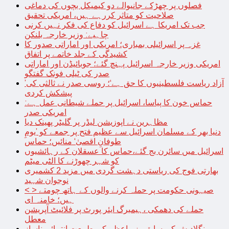
فصلوں پر چھڑکے جانیوالے دو کیمیکل بچوں کی دماغی
صلاحیت کو متاثر کررہے ہیں، امریکی تحقیق
جب تک امریکا ہے اسرائیل کو دفاع کی فکر نہیں کرنی
چاہیے: وزیر خارجہ بلنکن
غزہ پر اسرائیلی بمباری؛ امریکی اور اماراتی صدور کا
کشیدگی کے جلد خاتمے پر اتفاق
امریکی وزیر خارجہ اسرائیل پہنچ گئے؛ جوبائیڈن اور اماراتی
صدر کی ٹیلی فونک گفتگو
’آزاد ریاست فلسطینیوں کا حق ہے‘؛ روسی صدر نے ثالثی کی
پیشکش کردی
حماس خون کا پیاسا، اسرائیل پر حملے شیطانی عمل ہے:
امریکی صدر
مظاہرین نے اپوزیشن لیڈر پر گلیٹر پھینک دیا
دنیا بھر کے مسلمان اسرائیل سے عظیم فتح پر جمعے کو ’یومِ
طوفانِ اقصیٰ‘ منائیں؛ حماس
اسرائیل میں سائرن بج گئے،حماس کا عسقلان کے رہائشیوں
کو شہر چھوڑنے کا الٹی میٹم
بھارتی فوج کی ریاستی دہشت گردی میں مزید 2 کشمیری
نوجوان شہید
< > صیہونی حکومت پر حملہ کرنے والوں کے ہاتھ چومتے
ہیں؛ خامنہ ای
حملے کی دھمکی ،ہیمبرگ ایئر پورٹ پر فلائیٹ آپریشن
معطل
بنگلادیش کی سابق وزیراعظم کی طبیعت انتہائی ناساز