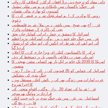
ذاتی مفاد کو ترجیح دینے پر3 افغان کرکٹرز کیخلاف کارروائی
غزہ جنگ؛ پاکستان میں بائیکاٹ مہم سے ملٹی نیشنل
کمپنیوں کو بھاری مالی نقصان
روس کا یوکرین کے اہم اسٹریٹجک شہر پر قبضہ کرنے کا
دعویٰ
غزہ: ‘آج بھی صبح ہمیں ناشتہ نہیں ملا’، شہید فلسطینی
بچی کی ڈائری کے صفحات وائرل
اسرائیل کا دمشق پر حملہ، ایرانی کمانڈرجاں بحق
غزہ میں جنگ جلد ختم نہیں ہوگی، اسرائیلی وزیراعظم
آئی ایم ایف کی شرط، ای ایکس آئی ایم بینک کو آپریشنل
کردیا گیا
ترکیہ کا پاکستانیوں کیلئے ای ویزا جاری کرنے کا اعلان
امریکی صدر نے دفاعی پالیسی بل پر دستخط کر دیئے
امریکا کا 2030 تک چاند پر ایک بار پھر انسانی مشن بھیجنے کا
منصوبہ
اسرائیل کی حماس کو 35 قیدیوں کی رہائی کے بدلے 7 روزہ
جنگ بندی کی پیشکش
عرب امارات میں زندگی بھر کی رہائش کیلئے مستقل ویزے
کا اجرا شروع
غزہ؛ شہدا کی تعداد 20 ہزار ہوگئی، اقوام متحدہ کی
قرارداد پر ووٹنگ پھرموخر
اسماعیل ہنیہ غزہ میں نئی جنگ بندی پر بات چیت کیلئے
قاہرہ پہنچ گئے
سانپوں کی لڑائی کے قریب گولف کھیلتے شخص کی ویڈیو