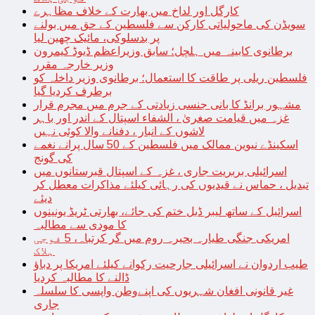
کارگل اور لداخ میں بھارت کے خلاف مظاہرے
سویڈن کی ماحولیاتی کارکن سے فلسطین کے حق میں بولنے
پر بدسلوکی، مائیک چھین لیا
برطانوی کابینہ میں ہلچل؛ سابق وزیراعظم ڈیوڈ کیمرون
وزیر خارجہ مقرر
فلسطین ریلی پر طاقت کا استعمال؛ برطانوی وزیر داخلہ کو
برطرف کردیا گیا
مشہور برانڈ کا بانی جنسی زیادتی کے جرم میں مجرم قرار
غزہ میں قیامت صغریٰ ، الشفاء اسپتال کے اندر اور باہر
لاشوں کے انبار ، دفنانے والا کوئی نہیں
اسکینڈے نیوین ممالک میں فلسطین کے 50 سال پرانے نغمے
کی گونج
اسرائیلی بربریت جاری ، غزہ کے اسپتال قبرستانوں میں
تبدیل ، حماس نے قیدیوں کی رہائی کیلئے مذاکرات معطل کر
دیئے
اسرائیل کے ساتھ لیبر ڈیل ختم کی جائے، بھارتی ٹریڈ یونینوں
کا مودی سے مطالبہ
امریکی جنگی طیارہ بحیرہ روم میں گر کرتباہ، 5 فوجی
ہلاک
طیب اردوان نے اسرائیلی جارحیت رکوانے کیلئے امریکا پر دباؤ
ڈالنے کا مطالبہ کردیا
غیر قانونی افغان شہریوں کی اپنےوطن واپسی کا سلسلہ
جاری