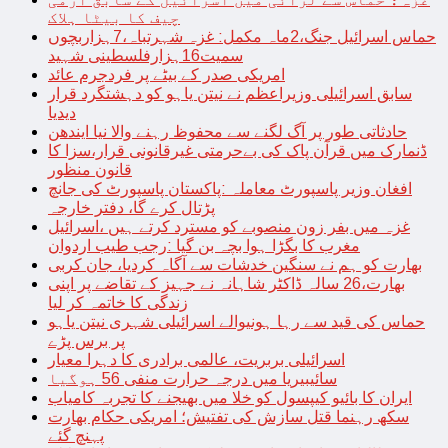
چیف کا بیٹا ہلاک
حماس اسرائیل جنگ،2ماہ مکمل: غزہ شہرتباہ،7ہزاربچوں
سمیت16ہزارفلسطینی شہید
امریکی صدر کے بیٹے پر فردجرم عائد
سابق اسرائیلی وزیراعظم نے نیتن یاہو کو دہشتگرد قرار
دیدیا
حادثاتی طور پر آگ لگنے سے محفوظ رہنے والا نیا ایندھن
ڈنمارک میں قرآن پاک کی بےحرمتی غیرقانونی قرار،سزا کا
قانون منظور
افغان وزیر پاسپورٹ معاملہ :پاکستان پاسپورٹ کی جانچ
پڑتال کرے گا، دفتر خارجہ
غزہ میں بفر زون منصوبے کو مسترد کرتے ہیں ،اسرائیل
مغرب کا بگڑا ہوا بچہ بن گیا :رجب طیب اردوان
بھارت کو ہم نے سنگین خدشات سے آگاہ کردیا، جان کربی
بھارت،26 سالہ ڈاکٹر شاہانہ نے جہیز کے تقاضے پر اپنی
زندگی کا خاتمہ کر لیا
حماس کی قید سے رہا ہونیوالے اسرائیلی شہری نیتن یاہو
پر برس پڑے
اسرائیلی بربریت، عالمی برادری کا دہرا معیار
سائیبیریا میں درجہ حرارت منفی 56 ہوگیا
ایران کا بائیو کیپسول کو خلا میں بھیجنے کا تجربہ کامیاب
سکھ رہنما قتل سازش کی تفتیش؛ امریکی حکام بھارت
پہنچ گئے