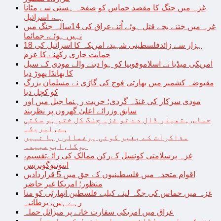
غزہ میں جنگ کا مقصد حماس کو صفحہ ہستی سے مٹانا
ہے، اسرائیل
غزہ میں جتنے بچے قتل ہوئے اُتنےعراق کی 14سالہ جنگ میں
نہیں ہوئے، جمائما
18 ہزار سے زائدفلسطینی شہید، امریکہ کا اسرائیل کی
حمایت جاری رکھنے کا عزم
امریکی میڈیا نے اسلاموفوبیا کو ہوا دینے والے مودی کے سیل
کا بھانڈا پھوڑ دیا
مقبوضہ کشمیر میں بھارتی فوج کی گاڑی نے مسلمان بزرگ
کو کچل دیا
مودی سرکار کی غنڈہ گردی؛ حریت رہنما جیل میں اور
سابق وزرائے اعلیٰ گھروں پر نظربند
حماس ہتھیار ڈال دے تو غزہ جنگ کل ختم ہو سکتی
ہے،امریکہ
مذاکرات کے بغیر کوئی یرغمالی رہا نہیں
ہوگا،ابوعبیدہ
غزہ پرسلامتی کونسل کےرکن ممالک کی رائےتقسیم،
انتونیوگوتریس
اقوام متحدہ میں فلسطینیوں کے حق میں 5 قراردادیں
منظور؛ امریکا غیر حاضر
غزہ میں حماس کی جگہ لینے کیلیے فلسطین اتھارٹی کو منا
رہے ہیں، برطانیہ
عراق میں امریکی سفارت خانے پر میزائل حملہ
غزہ؛ حماس سے لڑائی میں اسرائیل کے سابق آرمی