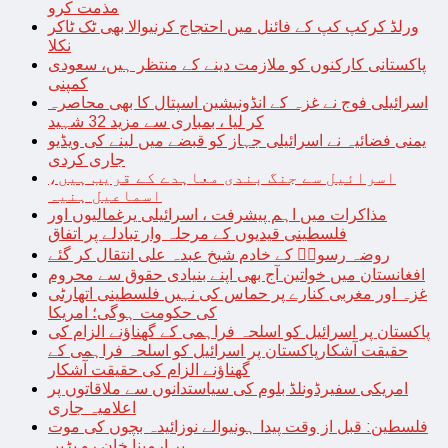
مذمت کرو
ورلڈ کرکپ کپ کے فائنل میں احتجاج کرنیوالا بھی ٹک ٹاکر
نکلا
پاکستانی کارکنوں کو ملازمت دینے کے منتظر ہیں، سعودی
کمپنی
اسرائیلی فوج نے غزہ کے انڈونیشین اسپتال کا بھی محاصرہ
کر لیا ، بمباری سے مزید 32 شہید
یمنی فضائیہ نے اسرائیلی جہاز کو قبضے میں لینے کی ویڈیو
جاری کردی
اسرائیل سے جنگ بندی معاہدے کے قریب ہیں،
اسماعیل ہنیہ
مذاکرات میں اہم پیشرفت ، اسرائیلی یرغمالیوں اور
فلسطینی قیدیوں کے مرحلہ وار تبادلے پر اتفاق
روضہ رسولؐ کے خادم شیخ عبدہ علی انتقال کر گئے
افغانستان میں خواتین آج بھی اپنے بنیادی حقوق سے محروم
غزہ اور مغربی کنارے پر حماس کی نہیں فلسطینی اتھارٹی
کی حکومت ہوگی؛ امریکا
پاکستان پر اسرائیل کو اسلحہ فراہمی کے گھناؤنے الزام کی
حقیقت آشکارپاکستان پر اسرائیل کو اسلحہ فراہمی کے
گھناؤنے الزام کی حقیقت آشکار
امریکی سفیرڈونلڈ بلوم کی سیاستدانوں سے ملاقاتوں پر
اعلامیہ جاری
فلسطین: قبل از وقت پیدا ہونیوالے نوزائیدہ بچوں کی موت
پر ارمینا خان رو پڑیں