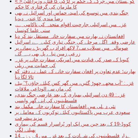
< > کوہستان میں جرگے کے حکم پر لڑکی کا قتل، وزیراعلیٰ
کا ملزمان کی گرفتاری کا حکم
جنگ بندی میں توسیع کی امید، حماس اور اسرائیل نے بھی
رضا مندی کا عندیہ دیدیا
غزہ میں اسرائیلی جارحیت اقوام متحدہ کی ناکامی ہے,
سنی علما کونسل
افغانستان نے بھارت میں سفارت خانہ مستقل بند کر دیا
عارضی وقفہ اگلے مرحلے کی جنگی تیاری کیلیے ہے، اسرائیل
صومالیہ میں سیلاب سے7 لاکھ افراد بے گھر،بڑے پیمانے پر
زرعی زمین تباہ، پل بھی بہہ گئے
کیوبا کے صدر کی قیادت میں امریکی سفارت خانے پر غزہ
کی حمایت میں ریلی
بھارت؛ عدم تعاون پر افغان سفارت خانے کے عملے نے دفتر کو
تالا لگا دیا
غزہ: “آپ مجھے چھوڑ گئیں، میں گھر کس کیلئے جاؤں؟” بیٹے
کی ماں سے الوداعی ملاقات
غزہ: 49 دن اسرائیلی بمباری کے بعد عارضی جنگ بندی،
فلسطینیوں کی اپنے گھر واپسی
نئی دہلی میں افغانستان کا سفارت خانہ مکمل بند
سعودی عرب میں پاکستانیوں کیلئے نوکریوں کے معاملے پر
مزید پیشرفت
کووڈ-19 کے بعد چین میں ایک اور پُراسرار قسم کی بیماری
پھیلنے لگی
14 ہزار فلسطینیوں کی شہادت کے بعد غزہ میں 4 روزہ