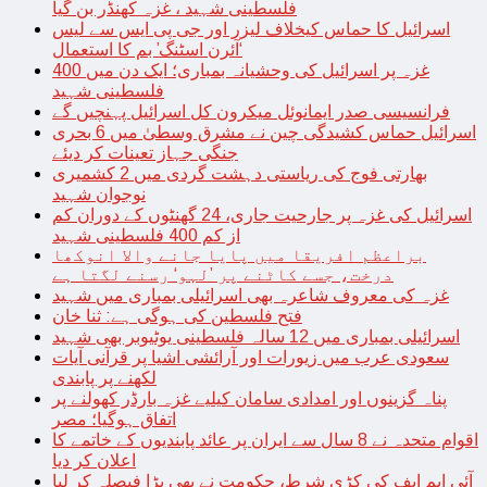
فلسطینی شہید ، غزہ کھنڈر بن گیا
اسرائیل کا حماس کیخلاف لیزر اور جی پی ایس سے لیس
‘آئرن اسٹنگ’ بم کا استعمال
غزہ پر اسرائیل کی وحشیانہ بمباری؛ ایک دن میں 400
فلسطینی شہید
فرانسیسی صدر ایمانوئل میکرون کل اسرائیل پہنچیں گے
اسرائیل حماس کشیدگی چین نے مشرق وسطیٰ میں 6 بحری
جنگی جہاز تعینات کر دیئے
بھارتی فوج کی ریاستی دہشت گردی میں 2 کشمیری
نوجوان شہید
اسرائیل کی غزہ پر جارحیت جاری، 24 گھنٹوں کے دوران کم
از کم 400 فلسطینی شہید
براعظم افریقا میں پایا جانے والا انوکھا
درخت، جسے کاٹنے پر ’لہو‘ رسنے لگتا ہے
غزہ کی معروف شاعرہ بھی اسرائیلی بمباری میں شہید
فتح فلسطین کی ہوگی ہے: ثنا خان
اسرائیلی بمباری میں 12 سالہ فلسطینی یوٹیوبر بھی شہید
سعودی عرب میں زیورات اور آرائشی اشیا پر قرآنی آیات
لکھنے پر پابندی
پناہ گزینوں اور امدادی سامان کیلیے غزہ بارڈر کھولنے پر
اتفاق ہوگیا؛ مصر
اقوام متحدہ نے 8 سال سے ایران پر عائد پابندیوں کے خاتمے کا
اعلان کر دیا
آئی ایم ایف کی کڑی شرط، حکومت نے بھی بڑا فیصلہ کر لیا