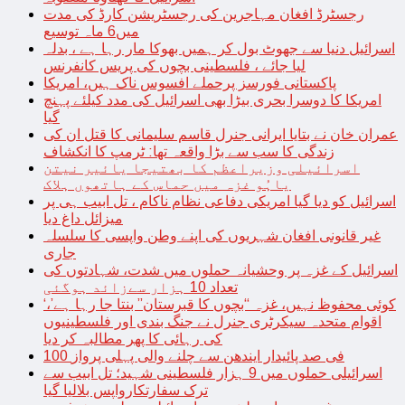
رجسٹرڈ افغان مہاجرین کی رجسٹریشن کارڈ کی مدت
میں6 ماہ توسیع
اسرائیل دنیا سے جھوٹ بول کر ہمیں بھوکا مار رہا ہے ، بدلہ
لیا جائے ، فلسطینی بچوں کی پریس کانفرنس
پاکستانی فورسز پرحملے افسوس ناک ہیں، امریکا
امریکا کا دوسرا بحری بیڑا بھی اسرائیل کی مدد کیلئے پہنچ
گیا
عمران خان نے بتایا ایرانی جنرل قاسم سلیمانی کا قتل ان کی
زندگی کا سب سے بڑا واقعہ تھا: ٹرمپ کا انکشاف
اسرائیلی وزیراعظم کا بھتیجا یائیر نیتن
یاہُو غزہ میں حماس کے ہاتھوں ہلاک
اسرائیل کو دیا گیا امریکی دفاعی نظام ناکام ، تل ابیب ہی پر
میزائل داغ دیا
غیر قانونی افغان شہریوں کی اپنے وطن واپسی کا سلسلہ
جاری
اسرائیل کے غزہ پر وحشیانہ حملوں میں شدت، شہادتوں کی
تعداد 10 ہزار سےزائد ہوگئی
‘کوئی محفوظ نہیں، غزہ “بچوں کا قبرستان” بنتا جا رہا ہے’،
اقوام متحدہ سیکرٹری جنرل نے جنگ بندی اور فلسطینیوں
کی رہائی کا پھر مطالبہ کر دیا
100 فی صد پائیدار ایندھن سے چلنے والی پہلی پرواز
اسرائیلی حملوں میں 9 ہزار فلسطینی شہید؛ تل ابیب سے
ترک سفارتکارواپس بلالیا گیا