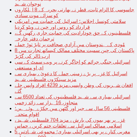
نوجوان شہید
جاسوسی کا الزام ثابت، قطر نے بھارتی بحریہ کے 8 اہلکاروں
کو سزائے موت سنادی
سلامتی کونسل اجلاس؛ اسرائیل کی حمایت میں امریکی
قرارداد کو روس اور چین نے ویٹو کردیا
فلسطینیوں کے حق خودارادیت کی حمایت جاری رکھیں گے،
ترجمان دفتر خارجہ
مُودی کے ہندوستان میں آزادیِ صحافت پر تابڑ توڑ حملے
پاکستان کی چین سمیت مختلف ممالک کیساتھ تجارت میں 8
ارب ڈالر کی گڑبڑ
اسرائیلی جنگی جرائم کو اجاگر کرنے پر ویب سمٹ کے سی
ای او مستعفی
اسرائیل کا غزہ پر بڑے زمینی حملے کا دعویٰ ، بمباری سے
مزید سینکڑوں فلسطینی شہید
افغان شہریوں کی وطن واپسی،مزید 4239 افراد واپس چلے
گئے
اسرائیلی بمباری سے شہید فلسطینیوں کی تعداد 6500 سے
متجاوز، 16 ہزار سے زائد زخمی
فلسطینی 56 سال سے جبر اور گٹھن میں جکڑے ہوئے ہیں؛
اقوامِ متحدہ
غزہ پر پھر بموں کی بارش ، مزید 704 فلسطینی شہید ،
اسلامی ممالک اسرائیل سے تعلقات ختم کریں ، حماس
مغربی کنارے پر بھی اسرائیلی بمباری؛ مجموعی شہادتیں 5