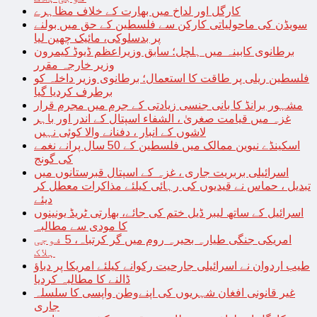
کارگل اور لداخ میں بھارت کے خلاف مظاہرے
سویڈن کی ماحولیاتی کارکن سے فلسطین کے حق میں بولنے
پر بدسلوکی، مائیک چھین لیا
برطانوی کابینہ میں ہلچل؛ سابق وزیراعظم ڈیوڈ کیمرون
وزیر خارجہ مقرر
فلسطین ریلی پر طاقت کا استعمال؛ برطانوی وزیر داخلہ کو
برطرف کردیا گیا
مشہور برانڈ کا بانی جنسی زیادتی کے جرم میں مجرم قرار
غزہ میں قیامت صغریٰ ، الشفاء اسپتال کے اندر اور باہر
لاشوں کے انبار ، دفنانے والا کوئی نہیں
اسکینڈے نیوین ممالک میں فلسطین کے 50 سال پرانے نغمے
کی گونج
اسرائیلی بربریت جاری ، غزہ کے اسپتال قبرستانوں میں
تبدیل ، حماس نے قیدیوں کی رہائی کیلئے مذاکرات معطل کر
دیئے
اسرائیل کے ساتھ لیبر ڈیل ختم کی جائے، بھارتی ٹریڈ یونینوں
کا مودی سے مطالبہ
امریکی جنگی طیارہ بحیرہ روم میں گر کرتباہ، 5 فوجی
ہلاک
طیب اردوان نے اسرائیلی جارحیت رکوانے کیلئے امریکا پر دباؤ
ڈالنے کا مطالبہ کردیا
غیر قانونی افغان شہریوں کی اپنےوطن واپسی کا سلسلہ
جاری