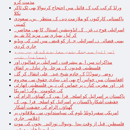
مذمت کرو
ورلڈ کرکپ کپ کے فائنل میں احتجاج کرنیوالا بھی ٹک ٹاکر
نکلا
پاکستانی کارکنوں کو ملازمت دینے کے منتظر ہیں، سعودی
کمپنی
اسرائیلی فوج نے غزہ کے انڈونیشین اسپتال کا بھی محاصرہ
کر لیا ، بمباری سے مزید 32 شہید
یمنی فضائیہ نے اسرائیلی جہاز کو قبضے میں لینے کی ویڈیو
جاری کردی
اسرائیل سے جنگ بندی معاہدے کے قریب ہیں،
اسماعیل ہنیہ
مذاکرات میں اہم پیشرفت ، اسرائیلی یرغمالیوں اور
فلسطینی قیدیوں کے مرحلہ وار تبادلے پر اتفاق
روضہ رسولؐ کے خادم شیخ عبدہ علی انتقال کر گئے
افغانستان میں خواتین آج بھی اپنے بنیادی حقوق سے محروم
غزہ اور مغربی کنارے پر حماس کی نہیں فلسطینی اتھارٹی
کی حکومت ہوگی؛ امریکا
پاکستان پر اسرائیل کو اسلحہ فراہمی کے گھناؤنے الزام کی
حقیقت آشکارپاکستان پر اسرائیل کو اسلحہ فراہمی کے
گھناؤنے الزام کی حقیقت آشکار
امریکی سفیرڈونلڈ بلوم کی سیاستدانوں سے ملاقاتوں پر
اعلامیہ جاری
فلسطین: قبل از وقت پیدا ہونیوالے نوزائیدہ بچوں کی موت
پر ارمینا خان رو پڑیں