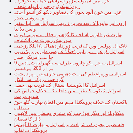
غزہ میں ایمبولینسز پر اسرائیلی حملےسےخوفزدہ
ہوں:سیکرٹری جنرل اقوام متحدہ
غزہ میں خون آلود بچوں کی تصاویر دیکھ کر آنسو آ جاتے
ہیں، روسی صدر
اردن اور بولیویا کے بعد بحرین نے بھی اسرائیل سے اپنا سفیر
واپس بلا لیا
بھارت غیر قانونی اسلحے کا گڑھ بن چکاہے،سپریم کورٹ
میں پیش رپورٹ میں انکشاف
ٹانک اڈہ:پولیس وین کےقریب زوردار دھماکہ,7اہلکارزخمی
اسرائیل کو غزہ میں اپنی ‘جنگ’ عارضی طور پر روک دینی
چاہیے، امریکی صدر
اسرائیل نے غزہ کو چاروں طرف سے گھیرلیا، شہادتیں 9
ہزار 200 ہوگئیں
اسرائیلی وزیراعظم کی ہٹ دھرمی جاری، غزہ پر دہشت
گرد حملے روکنے سے انکار
اسرائیل کا انڈونیشیا اسپتال کے قریب بھی حملہ
اسرائیل ٹینکوں کے غزہ میں داخلے کے خلاف حماس کی
شدید مزمت
پاکستان کے خلاف پروپیگنڈا مہم میں افغان بھارت گٹھ جوڑ
بے نقاب
میکڈونلڈ اور دیگر فوڈ چینز کو مشرق وسطی میں لاکھوں
ڈالر کا نقصان
فلسطینی بچوں کی شہادت پر اسرائیل و بھارت کا گھناؤنا
پروپیگنڈا بے نقاب