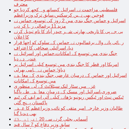
معترف
فلسطینی مزاحمت نے اسرائیل کیساتھ وہ کچھ کردیا جو
فوجیں بھی نہیں کرسکتیں،سابق ترک وزیراعظم
اسرائیل و حماس جنگ بندی میں 2 روز کی توسیع، حماس نے
مزید 11 یرغمالی رہا کر دیے
بی جے پی کا تاریخی بھارتی شہر حیدر آباد کا نام تبدیل کرنے
کا اعلان
رہائی پانے والے یرغمالیوں نے حماس کے سلوک کو اچھا قرار
دیا، اسرائیلی صحافی کا اعتراف
جنگ بندی میں توسیع کے امکانات،حماس اور اسرائیل نے
عندیہ دے دیا
امریکا اور قطر کا جنگ بندی میں توسیع کیلیے اسرائیل پر
دباؤ؛ حماس نے ہامی بھرلی
اسرائیل اور حماس کے درمیان عارضی جنگ بندی کے معاہدے
میں توسیع کے امکانات
غزہ میں سٹار لنک سیٹلائٹ کے لیے منظوری
ضروری،اسرائیل اور مسک کے درمیان معاہدہ طے پاگیا
ٹیکس نیٹ اور ٹیکس ریونیو بڑھانے کیلیے آئی ایم ایف کی ٹیم
پاکستان پہنچ گئی
طالبان وزیر خارجہ امیر متقی کو نائب وزیراعظم کا عہدہ
بھی دیدیا گیا
آسمانی بجلی گرنے سے 20 افراد ہلاک
سابق وزیر دفاع کو 7 سال قید