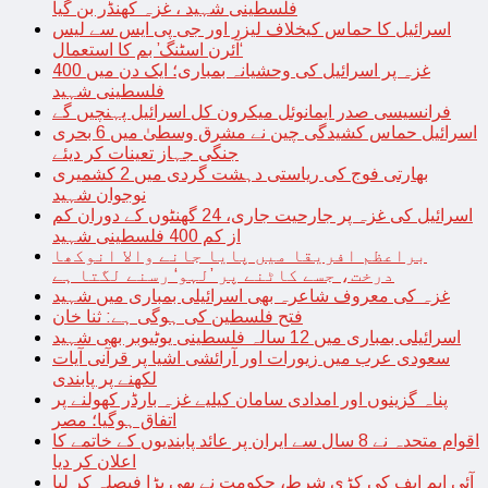
فلسطینی شہید ، غزہ کھنڈر بن گیا
اسرائیل کا حماس کیخلاف لیزر اور جی پی ایس سے لیس
‘آئرن اسٹنگ’ بم کا استعمال
غزہ پر اسرائیل کی وحشیانہ بمباری؛ ایک دن میں 400
فلسطینی شہید
فرانسیسی صدر ایمانوئل میکرون کل اسرائیل پہنچیں گے
اسرائیل حماس کشیدگی چین نے مشرق وسطیٰ میں 6 بحری
جنگی جہاز تعینات کر دیئے
بھارتی فوج کی ریاستی دہشت گردی میں 2 کشمیری
نوجوان شہید
اسرائیل کی غزہ پر جارحیت جاری، 24 گھنٹوں کے دوران کم
از کم 400 فلسطینی شہید
براعظم افریقا میں پایا جانے والا انوکھا
درخت، جسے کاٹنے پر ’لہو‘ رسنے لگتا ہے
غزہ کی معروف شاعرہ بھی اسرائیلی بمباری میں شہید
فتح فلسطین کی ہوگی ہے: ثنا خان
اسرائیلی بمباری میں 12 سالہ فلسطینی یوٹیوبر بھی شہید
سعودی عرب میں زیورات اور آرائشی اشیا پر قرآنی آیات
لکھنے پر پابندی
پناہ گزینوں اور امدادی سامان کیلیے غزہ بارڈر کھولنے پر
اتفاق ہوگیا؛ مصر
اقوام متحدہ نے 8 سال سے ایران پر عائد پابندیوں کے خاتمے کا
اعلان کر دیا
آئی ایم ایف کی کڑی شرط، حکومت نے بھی بڑا فیصلہ کر لیا