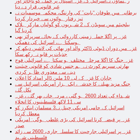
رہنماؤں نےاسرائیل کے غزہ اسپتال پر حملے کو ناجائز اور
غیر قانونی قرار دے دیا
برطانیہ میں طوفان “بابت” کی وارننگ، محکمہ موسمیات نے
تیز رفتار ہوائوں سے خبردار کردیا
بیلجیئم میں سویڈن کے 2 شہریوں کو گولیاں مارکر ہلاک
کردیا گیا
غزہ پر اگلا حملہ زمینی کارروائی کے بجائے سرپرائز بھی
ہوسکتا ہے، اسرائیل کی دھمکی
غزہ میں دوران ڈیوٹی ڈاکٹر والد اور بھائی کی لاشیں دیکھ کر
جذبات پر قابو نہ رکھ سکا
غزہ جنگ کا اگلا مرحلہ مختلف ہو سکتا ہے، اسرائیلی فوج
بھارتی سپریم کورٹ نے ہم جنس شادی کو قانونی حیثیت
دینے سے معذوری ظاہر کردی
جاپان کا غزہ کے لیے 10 ملین ڈالر امداد کا اعلان
جنگ مزید پھیلنے کا خدشہ ، ایک ہزار امریکی اسرائیل سے
نکل گئے
شہداء کی تعداد 2600 ہو گئی ، مردہ خانے بھر گئے ، غزہ
سے 11 لاکھ فلسطینیوں کا انخلاء
اسرائیل کے حامی امریکی چینل نے3 مسلمان اینکرز کو
معطل کردیا
غزہ پر قبضہ کرنا اسرائیل کی بڑی غلطی ہوگی: امریکی
صدر
غزہ پر اسرائیلی جارحیت کا سلسلہ جاری، 2600 سے زائد
فلسطینی شہید