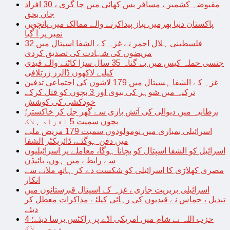
مقبوضہ کشمیر ، مسافر بس کھائی میں جا گری ، 30 افراد
جاں بحق
پاکستان دنیا بھرمیں پیاز پیداکرنے والے ممالک میں پانچویں
نمبر پر آ گیا
فلسطینی ہلال احمر نے غزہ کے الشفا اسپتال میں 32
مریضوں کی شہادت کی تصدیق کردی
جنسی حملہ کیس میں بے گناہ 35 سال سزا کاٹنے والے قیدی
کیلیے لاکھوں ڈالرز زرتلافی
غزہ کے الشفا ہسپتال میں 179 لاشوں کی اجتماعی تدفین
ترکیہ میں شوہر کی بیوی اور 3 بچوں کو قتل کرکے
خودکشی کی کوشش
برطانیہ میں دیوالی کی آتش بازی سے گھر جل کر خاکستر؛
بچوں سمیت 5 افراد ہلاک
اسرائیلی بمباری میں نومولودوں سمیت 179 مریض ملبے
میں دفن ہوگئے، ڈائریکٹر الشفا
اسرائیل کو الشفا اسپتال کو بچانا ہوگا، معاملے پر اسرائیلیوں
سے رابطے میں ہوں، بائیڈن
مصری کھلاڑی کا اسرائیلی کو شکست دے کر ہاتھ ملانے سے
انکار
اسرائیلی بربریت جاری ، غزہ کے اسپتال قبرستانوں میں
تبدیل ، حماس نے قیدیوں کی رہائی کیلئے مذاکرات معطل کر
دیئے
حزب اللہ نے شام میں امریکی اڈے پر راکٹس برسا دیئے؛ 4
فوجی ہلاک