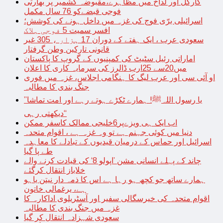
کارگل اور لداخ میں مظاہرے،مقبوضہ کشمیر پر بھارتی
فوجی قبضےکو 76 سال مکمل
اسرائیلی برّی فوج کی غزہ میں داخل ہونے کی کوشش؛
افسر سمیت 5 فوجی ہلاک
سعودی عرب ، ایک ہفتے کے دوران 17 ہزار ، 305 غیر
قانونی تارکین وطن گرفتار
اماراتی رئیل سٹیٹ کی کمپنیوں کے گروپ کا پاکستان
میں20سے 25ارب ڈالرز کی سرمایہ کاری کا اعلان
او آئی سی اور عرب لیگ کا ہنگامی اجلاس، غزہ میں فوری
جنگ بندی کا مطالبہ
’’یا رسول اللہﷺ! ہمارے ٹکڑے ہوتے رہے اور امت تماشا
دیکھتی رہی‘‘
اب ایک ہی ویزےپر6خلیجی ممالک کاسفر ممکن
دنیا میں کوئی جہنم ہے تو وہ غزہ ہے ، اقوام متحدہ
اسرائیل اور حماس کے درمیان قیدیوں کے تبادلے کا معاہدہ
طے پا گیا
چاند کے پہلے انسانی مشن ’اپولو 8‘ کی قیادت کرنے والے
خلاباز انتقال کرگئے
ہمارے ساتھ جو کچھ ہو رہا ہے اس کا ذمہ دار نیتن یاہو
ہے، یرغمالی خاتون
اقوام متحدہ کی خیرسگالی سفیر اور آسٹریلوی اداکارہ کا
غزہ میں جنگ بندی کا مطالبہ
سعودی شہزادہ انتقال کر گیا