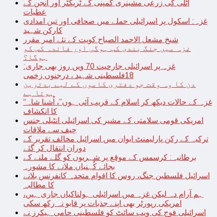
اٹلی کی زرعی مشینری کمپنی کے ٹریکٹر اور انجن کے
عطیات
غزہ: اسکول پر اسرائیلی حملے میں صحافی اور تین امدادی
کارکن شہید
شیخ مشعل الاحمد الصباح کویت کے نئے امیر مقرر
غزہ میں جنگ بندی کب ہوگی اور فائدہ کس کو
ہوگا؟
غزہ پر اسرائیلی جارحیت 70 ویں روز بھی جاری:
18فلسطینی شہید ، درجنوں زخمی
دن کا وہ وقت جو دفتری کاموں کے لیے بدترین
ہوتا ہے
“غزہ کے حالات دیکھ کر اسلام کے قریب آئی ہوں”، اُشنا شاہ
کا انکشاف
امریکی قومی سلامتی کے مشیر کی اسرائیلی انٹیلی جنس
چیف سے ملاقات
ترکیہ کے رکن پارلیمنٹ ایوان میں اسرائیل مخالف تقریر کے
دوران انتقال کر گئے
برطانیہ: کرسمس کے موقع پر شہریوں کو گلے ملنے کے
بجائے کُہنیاں ملانے کا مشورہ
اسرائیل فلسطین جنگ، روس کا اقوام متحدہ کانفرنس بلانے
کا مطالبہ
ہم آرام دہ لیکن غزہ میں اسرائیلی ہولناکیاں جاری ہیں،
امریکی رپورٹر بھی اپنے جذبات پر قابو نہ رکھ سکی
اسرائیلی فوج کی ویب سائٹ کو فلسطینی حامی ہیکرز نے