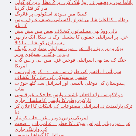
پاناما میں پروفیسر نے روڈ بلاک کرنے پر 2 مظاہرین کو گولی
مار کر قتل کردیا
کینیڈا میں یہودی اسکولوں پر فائرنگ
برطانیہ کا اعلیٰ شاہی اعزاز پاکستانی مصنف عارف انیس
کے نام
بالی ووڈ بھی مسلمانوں کیخلاف بغض میں پیش پیش
غزہ پر اسرائیلی حملوں کا سلسلہ رک نہ سکا، ایک بار پھر
ہسپتالوں کو نشانہ بنا ڈالا
یوکرین پر رونے والے غزہ میں اسرائیلی بمباری پر گونگے
بہرے ہوگئے، ہسپانوی وزیر
جنگ کے بعد بھی اسرائیلی فوجیں غزہ میں ہی رہیں گی،
امریکا
سی آئی اے افسر کی طرف سے نشہ دے کر خواتین سے
جنسی بدسلوکی کیے جانے کا انکشاف
ہندوستان کی دوغلی پالیسی اور اسرائیل سے گٹھ جوڑ بے
نقاب
دو لاکھ سے زائد افغان باشندے واپس جا چکے، غیرقانونی
تارکین وطن کا واپسی کا سلسلہ جاری
ترک پارلیمنٹ نے اسرائیلی مصنوعات کے بائیکاٹ کا اعلان کر
دیا
امریکی نرس دوبارہ غزہ جانے کو تیار
غزہ میں وبائی امراض پھوٹنے کا خطرہ، عالمی ادارہ صحت
کی وارننگ جاری
اسرائیل کا گھناؤنا منصوبہ