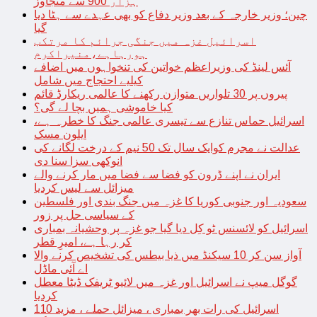
ہزار 900 سے متجاوز
چین؛ وزیر خارجہ کے بعد وزیر دفاع کو بھی عہدے سے ہٹا دیا
گیا
اسرائیل غزہ میں جنگی جرائم کا مرتکب
ہورہاہے،منیراکرم
آئس لینڈ کی وزیراعظم خواتین کی تنخواہوں میں اضافے
کیلیے احتجاج میں شامل
پیروں پر 30 تلواریں متوازن رکھنے کا عالمی ریکارڈ قائم
کیا خاموشی ہمیں بچا لے گی؟
اسرائیل حماس تنازع سے تیسری عالمی جنگ کا خطرہ ہے،
ایلون مسک
عدالت نے مجرم کوایک سال تک 50 نیم کے درخت لگانے کی
انوکھی سزا سنا دی
ایران نے اپنے ڈرون کو فضا سے فضا میں مار کرنے والے
میزائل سے لیس کردیا
سعودیہ اور جنوبی کوریا کا غزہ میں جنگ بندی اور فلسطین
کے سیاسی حل پر زور
اسرائیل کو لائسنس ٹو کِل دیا گیا جو غزہ پر وحشیانہ بمباری
کر رہا ہے، امیرِ قطر
آواز سن کر 10 سیکنڈ میں ذیا بیطس کی تشخیص کرنے والا
اے آئی ماڈل
گوگل میپ نے اسرائیل اور غزہ میں لائیو ٹریفک ڈیٹا معطل
کردیا
اسرائیل کی رات بھر بمباری ، میزائل حملے ، مزید 110