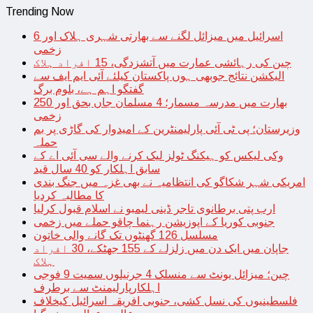
Trending Now
اسرائیل میں میزائل لگنے سے بھارتی شہری ہلاک اور 6
زخمی
چین کی رہائشی عمارت میں آتشزدگی، 15 افراد ہلاک
الیکشن نتائج جوبھی ہوں پاکستان کیلئے آئی ایم ایف سے
گفتگو اہم ہے، بلوم برگ
بھارت میں مدرسہ مسمار؛ 4 مسلمان جاں بحق اور 250
زخمی
وزیرستان؛ پی ٹی آئی پارلیمنٹرین کے امیدوار کی گاڑی پر بم
حملہ
وکی لیکس کو ہیکنگ ٹولز لیک کرنے والے سی آئی اے کے
سابق اہلکار کو 40 سال قید
امریکی شہر شکاگو کی انتظامیہ نے بھی غزہ میں جنگ بندی
کا مطالبہ کردیا
ارب پتی برطانوی تاجر ڈینی لیمبو نے اسلام قبول کرلیا
جنوبی کوریا کے اپوزیشن رہنما چاقو حملے میں زخمی
مسلسل 126 گھنٹوں تک گانے والی خاتون
جاپان میں ایک دن میں زلزلے کے 155 جھٹکے، 30 افراد
ہلاک
چین؛ میزائل یونٹ سے منسلک 4 جرنیلوں سمیت 9 فوجی
اہلکارپارلیمنٹ سے برطرف
فلسطینیوں کی نسل کشی، جنوبی افریقہ اسرائیل کیخلاف