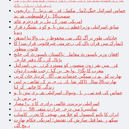
چیف کا بیٹا ہلاک
حماس اسرائیل جنگ،2ماہ مکمل: غزہ شہرتباہ،7ہزاربچوں
سمیت16ہزارفلسطینی شہید
امریکی صدر کے بیٹے پر فردجرم عائد
سابق اسرائیلی وزیراعظم نے نیتن یاہو کو دہشتگرد قرار
دیدیا
حادثاتی طور پر آگ لگنے سے محفوظ رہنے والا نیا ایندھن
ڈنمارک میں قرآن پاک کی بےحرمتی غیرقانونی قرار،سزا کا
قانون منظور
افغان وزیر پاسپورٹ معاملہ :پاکستان پاسپورٹ کی جانچ
پڑتال کرے گا، دفتر خارجہ
غزہ میں بفر زون منصوبے کو مسترد کرتے ہیں ،اسرائیل
مغرب کا بگڑا ہوا بچہ بن گیا :رجب طیب اردوان
بھارت کو ہم نے سنگین خدشات سے آگاہ کردیا، جان کربی
بھارت،26 سالہ ڈاکٹر شاہانہ نے جہیز کے تقاضے پر اپنی
زندگی کا خاتمہ کر لیا
حماس کی قید سے رہا ہونیوالے اسرائیلی شہری نیتن یاہو
پر برس پڑے
اسرائیلی بربریت، عالمی برادری کا دہرا معیار
سائیبیریا میں درجہ حرارت منفی 56 ہوگیا
ایران کا بائیو کیپسول کو خلا میں بھیجنے کا تجربہ کامیاب
سکھ رہنما قتل سازش کی تفتیش؛ امریکی حکام بھارت
پہنچ گئے