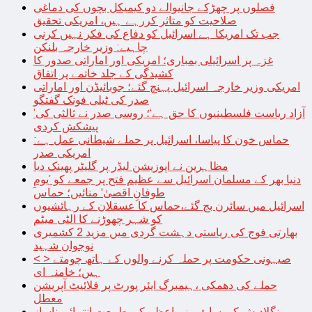
فصلوں پر چھڑکے جانیوالے دو کیمیکل بچوں کی دماغی
صلاحیت کو متاثر کررہے ہیں، امریکی تحقیق
جب تک امریکا ہے اسرائیل کو دفاع کی فکر نہیں کرنی
چاہیے: وزیر خارجہ بلنکن
غزہ پر اسرائیلی بمباری؛ امریکی اور اماراتی صدور کا
کشیدگی کے جلد خاتمے پر اتفاق
امریکی وزیر خارجہ اسرائیل پہنچ گئے؛ جوبائیڈن اور اماراتی
صدر کی ٹیلی فونک گفتگو
’آزاد ریاست فلسطینیوں کا حق ہے‘؛ روسی صدر نے ثالثی کی
پیشکش کردی
حماس خون کا پیاسا، اسرائیل پر حملے شیطانی عمل ہے:
امریکی صدر
مظاہرین نے اپوزیشن لیڈر پر گلیٹر پھینک دیا
دنیا بھر کے مسلمان اسرائیل سے عظیم فتح پر جمعے کو ’یومِ
طوفانِ اقصیٰ‘ منائیں؛ حماس
اسرائیل میں سائرن بج گئے،حماس کا عسقلان کے رہائشیوں
کو شہر چھوڑنے کا الٹی میٹم
بھارتی فوج کی ریاستی دہشت گردی میں مزید 2 کشمیری
نوجوان شہید
< > صیہونی حکومت پر حملہ کرنے والوں کے ہاتھ چومتے
ہیں؛ خامنہ ای
حملے کی دھمکی ،ہیمبرگ ایئر پورٹ پر فلائیٹ آپریشن
معطل
بنگلادیش کی سابق وزیراعظم کی طبیعت انتہائی ناساز