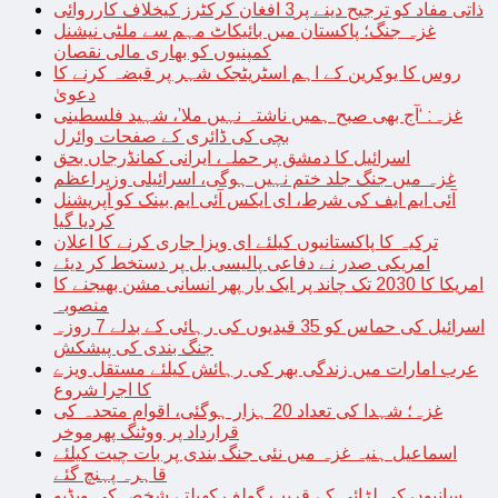
ذاتی مفاد کو ترجیح دینے پر3 افغان کرکٹرز کیخلاف کارروائی
غزہ جنگ؛ پاکستان میں بائیکاٹ مہم سے ملٹی نیشنل
کمپنیوں کو بھاری مالی نقصان
روس کا یوکرین کے اہم اسٹریٹجک شہر پر قبضہ کرنے کا
دعویٰ
غزہ: ‘آج بھی صبح ہمیں ناشتہ نہیں ملا’، شہید فلسطینی
بچی کی ڈائری کے صفحات وائرل
اسرائیل کا دمشق پر حملہ، ایرانی کمانڈرجاں بحق
غزہ میں جنگ جلد ختم نہیں ہوگی، اسرائیلی وزیراعظم
آئی ایم ایف کی شرط، ای ایکس آئی ایم بینک کو آپریشنل
کردیا گیا
ترکیہ کا پاکستانیوں کیلئے ای ویزا جاری کرنے کا اعلان
امریکی صدر نے دفاعی پالیسی بل پر دستخط کر دیئے
امریکا کا 2030 تک چاند پر ایک بار پھر انسانی مشن بھیجنے کا
منصوبہ
اسرائیل کی حماس کو 35 قیدیوں کی رہائی کے بدلے 7 روزہ
جنگ بندی کی پیشکش
عرب امارات میں زندگی بھر کی رہائش کیلئے مستقل ویزے
کا اجرا شروع
غزہ؛ شہدا کی تعداد 20 ہزار ہوگئی، اقوام متحدہ کی
قرارداد پر ووٹنگ پھرموخر
اسماعیل ہنیہ غزہ میں نئی جنگ بندی پر بات چیت کیلئے
قاہرہ پہنچ گئے
سانپوں کی لڑائی کے قریب گولف کھیلتے شخص کی ویڈیو