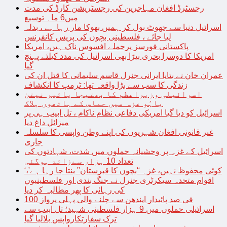
رجسٹرڈ افغان مہاجرین کی رجسٹریشن کارڈ کی مدت
میں6 ماہ توسیع
اسرائیل دنیا سے جھوٹ بول کر ہمیں بھوکا مار رہا ہے ، بدلہ
لیا جائے ، فلسطینی بچوں کی پریس کانفرنس
پاکستانی فورسز پرحملے افسوس ناک ہیں، امریکا
امریکا کا دوسرا بحری بیڑا بھی اسرائیل کی مدد کیلئے پہنچ
گیا
عمران خان نے بتایا ایرانی جنرل قاسم سلیمانی کا قتل ان کی
زندگی کا سب سے بڑا واقعہ تھا: ٹرمپ کا انکشاف
اسرائیلی وزیراعظم کا بھتیجا یائیر نیتن
یاہُو غزہ میں حماس کے ہاتھوں ہلاک
اسرائیل کو دیا گیا امریکی دفاعی نظام ناکام ، تل ابیب ہی پر
میزائل داغ دیا
غیر قانونی افغان شہریوں کی اپنے وطن واپسی کا سلسلہ
جاری
اسرائیل کے غزہ پر وحشیانہ حملوں میں شدت، شہادتوں کی
تعداد 10 ہزار سےزائد ہوگئی
‘کوئی محفوظ نہیں، غزہ “بچوں کا قبرستان” بنتا جا رہا ہے’،
اقوام متحدہ سیکرٹری جنرل نے جنگ بندی اور فلسطینیوں
کی رہائی کا پھر مطالبہ کر دیا
100 فی صد پائیدار ایندھن سے چلنے والی پہلی پرواز
اسرائیلی حملوں میں 9 ہزار فلسطینی شہید؛ تل ابیب سے
ترک سفارتکارواپس بلالیا گیا