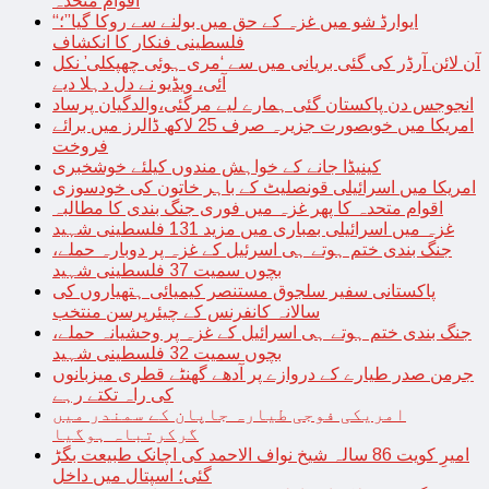
اقوام متحدہ
“ایوارڈ شو میں غزہ کے حق میں بولنے سے روکا گیا”؛
فلسطینی فنکار کا انکشاف
آن لائن آرڈر کی گئی بریانی میں سے ‘مری ہوئی چھپکلی’ نکل
آئی، ویڈیو نے دل دہلا دیے
انجوجس دن پاکستان گئی ہمارے لیے مرگئی،والدگیان پرساد
امریکا میں خوبصورت جزیرہ صرف 25 لاکھ ڈالرز میں برائے
فروخت
کینیڈا جانے کے خواہش مندوں کیلئے خوشخبری
امریکا میں اسرائیلی قونصلیٹ کے باہر خاتون کی خودسوزی
اقوام متحدہ کا پھر غزہ میں فوری جنگ بندی کا مطالبہ
غزہ میں اسرائیلی بمباری میں مزید 131 فلسطینی شہید
جنگ بندی ختم ہوتے ہی اسرئیل کے غزہ پر دوبارہ حملے،
بچوں سمیت 37 فلسطینی شہید
پاکستانی سفیر سلجوق مستنصر کیمیائی ہتھیاروں کی
سالانہ کانفرنس کے چیئرپرسن منتخب
جنگ بندی ختم ہوتے ہی اسرائیل کے غزہ پر وحشیانہ حملے،
بچوں سمیت 32 فلسطینی شہید
جرمن صدر طیارے کے دروازے پر آدھے گھنٹے قطری میزبانوں
کی راہ تکتے رہے
امریکی فوجی طیارہ جاپان کے سمندر میں
گرکرتباہ ہوگیا
امیرِ کویت 86 سالہ شیخ نواف الاحمد کی اچانک طبیعت بگڑ
گئی؛ اسپتال میں داخل