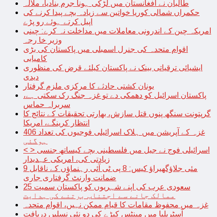
طالبان نے افغانستان میں لڑکی ہونا جرم بنادیا، ملالہ
حکمراں شمالی کوریا خواتین سے زیادہ بچے پیدا کرنے کی
اپیل کرتے ہوئے رو پڑے
امریکہ چین کے اندرونی معاملات میں مداخلت نہ کرے: چینی
وزیر خا رجہ
اقوام متحدہ کی جنرل اسمبلی میں پاکستان کی بڑی
کامیابی
ایشیائی ترقیاتی بینک نے پاکستان کیلئے قرض کی منظوری
دیدی
یونان کشتی حادثے کا مرکزی ملزم گرفتار
پاکستان اسرائیل کو دھمکی دے تو غزہ جنگ رک سکتی ہے،
سربراہ حماس
گرپتونت سنگھ پنوں قتل سازش، بھارتی تحقیقات کے نتائج کا
انتظار کرینگے، امریکا
غزہ کے آپریشن میں ہلاک اسرائیلی فوجیوں کی تعداد 406
ہوگئی
< > اسرائیلی فوج نے جیل میں فلسطینی بچے کیساتھ جنسی
زیادتی کی، امریکی عہدیدار
9 مئی جلاؤگھیراؤ کیس: 8 پی ٹی آئی رہنماؤں کے ناقابل
ضمانت وارنٹ گرفتاری جاری
سعودی عرب کی اپنے شہریوں کو پاکستان سمیت 25
ممالک جانے سے اجتناب برتنے کی ہدایت
غزہ میں محفوظ مقامات کا قیام ممکن نہیں، اقوام متحدہ
آسٹریلیا میں مینٹس کیڑے کی دو نئی نسلیں دریافت