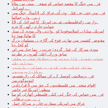
غزہ میں جنگ کا مقصد حماس کو صفحہ ہستی سے مٹانا
ہے، اسرائیل
غزہ میں جتنے بچے قتل ہوئے اُتنےعراق کی 14سالہ جنگ میں
نہیں ہوئے، جمائما
18 ہزار سے زائدفلسطینی شہید، امریکہ کا اسرائیل کی
حمایت جاری رکھنے کا عزم
امریکی میڈیا نے اسلاموفوبیا کو ہوا دینے والے مودی کے سیل
کا بھانڈا پھوڑ دیا
مقبوضہ کشمیر میں بھارتی فوج کی گاڑی نے مسلمان بزرگ
کو کچل دیا
مودی سرکار کی غنڈہ گردی؛ حریت رہنما جیل میں اور
سابق وزرائے اعلیٰ گھروں پر نظربند
حماس ہتھیار ڈال دے تو غزہ جنگ کل ختم ہو سکتی
ہے،امریکہ
مذاکرات کے بغیر کوئی یرغمالی رہا نہیں
ہوگا،ابوعبیدہ
غزہ پرسلامتی کونسل کےرکن ممالک کی رائےتقسیم،
انتونیوگوتریس
اقوام متحدہ میں فلسطینیوں کے حق میں 5 قراردادیں
منظور؛ امریکا غیر حاضر
غزہ میں حماس کی جگہ لینے کیلیے فلسطین اتھارٹی کو منا
رہے ہیں، برطانیہ
عراق میں امریکی سفارت خانے پر میزائل حملہ
غزہ؛ حماس سے لڑائی میں اسرائیل کے سابق آرمی