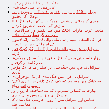
جنگ بندی کا آغاز ہوگیا
غزہ میں عارضی جنگ بندی
برطانیہ 110 برس میں قدرتی آفات کے ہاتھوں دیوالیہ
ہوجائے گا، تحقیق
< > مودی کیلیے نئی پریشانی؛ امریکا نے سکھ رہنما قتل
سازش کی تحقیقات شروع کردیں
متحدہ عرب امارات: 2024 میں عید الفطر اور عید الاضحیٰ
سمیت دیگر تعطیلات کا اعلان
غزہ کے الشفاء اسپتال سے ملنے والی 100 سے زائد لاشوں
کی اجتماعی قبر میں تدفین
اسرائیل نے غزہ میں الشفا اسپتال کے ڈائرکٹر کو گرفتار
کرلیا
‘4ہزار فلسطینی بچوں کا قتل کافی نہیں’: سابق امریکی
صدر کامشیر گرفتار
اسرائیل نے غزہ میں جنگ بندی پر عملدرآمد کل تک مؤخر
کردیا
اسرائیل نے غزہ میں جنگ بندی کل تک مؤخرکردی
سنکیانگ میں مساجد کیخلاف کریک ڈاؤن میں تیزی آگئی؛
ہیومن رائٹس واچ
بھارت نے کینیڈین شہریوں کے لیے سیاحت، کاروبار اور
میڈیکل ای ویزا سروس بحال کردی
حماس اور اسرائیل میں 4 روزہ عارضی جنگ بندی کا
معاہدہ طے
امریکہ میں پاکستانی طلباء کی تعداد میں 16 فیصد اضافہ