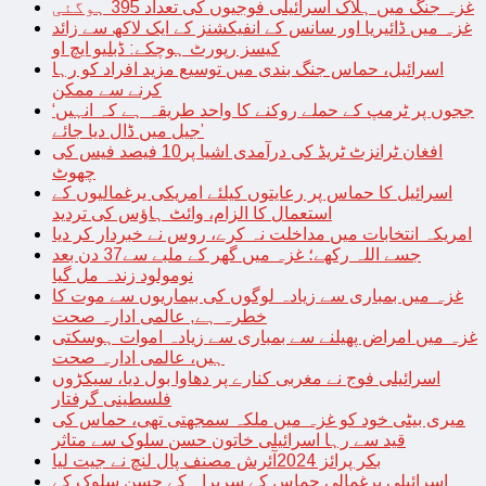
غزہ جنگ میں ہلاک اسرائیلی فوجیوں کی تعداد 395 ہوگئی
غزہ میں ڈائیریا اور سانس کے انفیکشنز کے ایک لاکھ سے زائد
کیسز رپورٹ ہوچکے: ڈبلیو ایچ او
اسرائیل، حماس جنگ بندی میں توسیع مزید افراد کو رہا
کرنے سے ممکن
‘ججوں پر ٹرمپ کے حملے روکنے کا واحد طریقہ ہے کہ انہیں
جیل میں ڈال دیا جائے’
افغان ٹرانزٹ ٹریڈ کی درآمدی اشیا پر10 فیصد فیس کی
چھوٹ
اسرائیل کا حماس پر رعایتوں کیلئے امریکی یرغمالیوں کے
استعمال کا الزام، وائٹ ہاؤس کی تردید
امریکہ انتخابات میں مداخلت نہ کرے، روس نے خبردار کر دیا
جسے اللہ رکھے؛ غزہ میں گھر کے ملبے سے37 دن بعد
نومولود زندہ مل گیا
غزہ میں بمباری سے زیادہ لوگوں کی بیماریوں سے موت کا
خطرہ ہے, عالمی ادارہ صحت
غزہ میں امراض پھیلنے سے بمباری سے زیادہ اموات ہوسکتی
ہیں، عالمی ادارہ صحت
اسرائیلی فوج نے مغربی کنارے پر دھاوا بول دیا، سیکڑوں
فلسطینی گرفتار
میری بیٹی خود کو غزہ میں ملکہ سمجھتی تھی، حماس کی
قید سے رہا اسرائیلی خاتون حسن سلوک سے متاثر
بکر پرائز 2024آئرش مصنف پال لنچ نے جیت لیا
اسرائیلی یرغمالی حماس کے سربراہ کے حسن سلوک کے