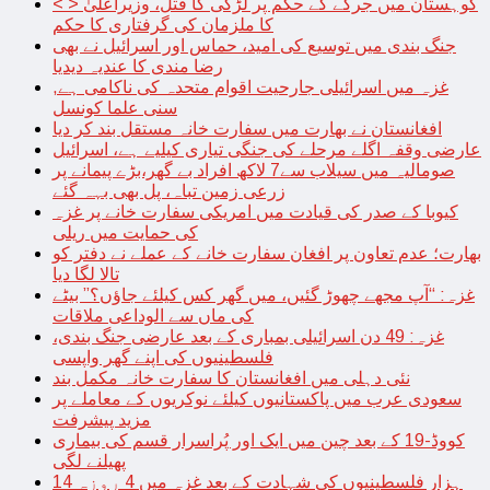
< > کوہستان میں جرگے کے حکم پر لڑکی کا قتل، وزیراعلیٰ
کا ملزمان کی گرفتاری کا حکم
جنگ بندی میں توسیع کی امید، حماس اور اسرائیل نے بھی
رضا مندی کا عندیہ دیدیا
غزہ میں اسرائیلی جارحیت اقوام متحدہ کی ناکامی ہے,
سنی علما کونسل
افغانستان نے بھارت میں سفارت خانہ مستقل بند کر دیا
عارضی وقفہ اگلے مرحلے کی جنگی تیاری کیلیے ہے، اسرائیل
صومالیہ میں سیلاب سے7 لاکھ افراد بے گھر،بڑے پیمانے پر
زرعی زمین تباہ، پل بھی بہہ گئے
کیوبا کے صدر کی قیادت میں امریکی سفارت خانے پر غزہ
کی حمایت میں ریلی
بھارت؛ عدم تعاون پر افغان سفارت خانے کے عملے نے دفتر کو
تالا لگا دیا
غزہ: “آپ مجھے چھوڑ گئیں، میں گھر کس کیلئے جاؤں؟” بیٹے
کی ماں سے الوداعی ملاقات
غزہ: 49 دن اسرائیلی بمباری کے بعد عارضی جنگ بندی،
فلسطینیوں کی اپنے گھر واپسی
نئی دہلی میں افغانستان کا سفارت خانہ مکمل بند
سعودی عرب میں پاکستانیوں کیلئے نوکریوں کے معاملے پر
مزید پیشرفت
کووڈ-19 کے بعد چین میں ایک اور پُراسرار قسم کی بیماری
پھیلنے لگی
14 ہزار فلسطینیوں کی شہادت کے بعد غزہ میں 4 روزہ