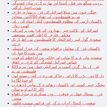
ہردیپ سنگھ نجر قتل، کینیڈا اور بھارت کے درمیان کشیدگی
شدت اختیار کرگئی
جنگی جنون میں مبتلا اسرائیل کی غزہ پربمباری جاری،
شہید فلسطینیوں کی تعداد 3700سے متجاوز
پاکستان آرمی کی مظلوم فلسطینیوں کیلئے امداد کی پہلی
کھیپ روانہ
اسرائیل کو ہلاکت خیز ہتھیاروں کی فراہمی پر امریکی
محکمہ خارجہ کا اعلیٰ افسر مستعفی
سعودی گول کیپر راغد النجار کا فلسطینیوں سے اظہار یک
جہتی
پاکستان غزہ کے معاملے پراقوام متحدہ کی جنرل اسمبلی
میں بحث کا خواہاں
سعودی ولی عہد کا یونانی اور جاپانی وزراء اعظم کو فون،
حماس اسرائیل کشیدگی کم کرانے پر اتفاق
غزہ کے پناہ گزین کیمپ پر اسرائیلی حملے میں مزید 433
فلسطینی شہید
دل کا دورہ پڑنے کا ڈرامہ رچا کر شہری نے کئی ریستورانوں
کو چونا لگا دیا
بیجنگ: چینی کمپنی اور پاکستان ریفائنری کے مابین ڈیڑھ ارب
ڈالر کا ایم او یو سائن
غزہ ہسپتال حملے پر خوفزدہ ہوں: سیکریٹری جنرل اقوامِ
متحدہ
سعودیہ، کینیڈا , ایران، ترکیہ اور فرانس سمیت عالمی