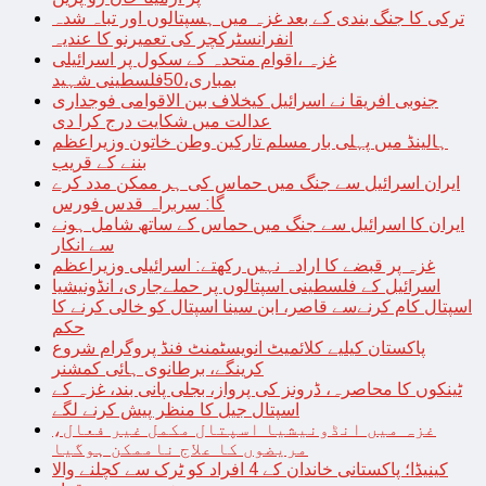
ترکی کا جنگ بندی کے بعد غزہ میں ہسپتالوں اور تباہ شدہ
انفرانسٹرکچر کی تعمیرنو کا عندیہ
غزہ ،اقوام متحدہ کے سکول پر اسرائیلی
بمباری،50فلسطینی شہید
جنوبی افریقا نے اسرائیل کیخلاف بین الاقوامی فوجداری
عدالت میں شکایت درج کرا دی
ہالینڈ میں پہلی بار مسلم تارکین وطن خاتون وزیراعظم
بننے کے قریب
ایران اسرائیل سے جنگ میں حماس کی ہر ممکن مدد کرے
گا: سربراہ قدس فورس
ایران کا اسرائیل سے جنگ میں حماس کے ساتھ شامل ہونے
سے انکار
غزہ پر قبضے کا ارادہ نہیں رکھتے: اسرائیلی وزیراعظم
اسرائیل کے فلسطینی اسپتالوں پر حملےجاری، انڈونیشیا
اسپتال کام کرنےسے قاصر، ابن سینا اسپتال کو خالی کرنے کا
حکم
پاکستان کیلیے کلائمیٹ انویسٹمنٹ فنڈ پروگرام شروع
کرینگے، برطانوی ہائی کمشنر
ٹینکوں کا محاصرہ، ڈرونز کی پرواز، بجلی پانی بند، غزہ کے
اسپتال جیل کا منظر پیش کرنے لگے
غزہ میں انڈونیشیا اسپتال مکمل غیر فعال،
مریضوں کا علاج ناممکن ہوگیا
کینیڈا؛ پاکستانی خاندان کے 4 افراد کو ٹرک سے کچلنے والا