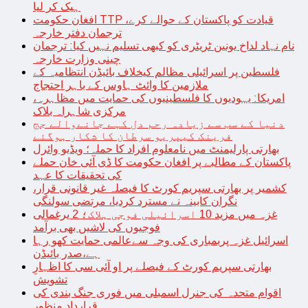
ہیک کر لیا
افغان حکومت TTP قیادت کو پاکستان کے حوالے کرے،
ترجمان دفتر خارجہ
نام نہاد لداخ یونین ٹریٹری کو کبھی تسلیم نہیں کیا: ترجمان
چینی وزارت خارجہ
فلسطین پر اسرائیلی مظالم کیخلاف بائیڈن انتظامیہ کے
ملازمین کا وائٹ ہاوس کے باہر احتجاج
امریکا: یہودیوں کا فلسطینیوں کی حمایت میں مظاہرہ،
مرکزی شاہراہ بلاک
دنیا کے سب سے زیادہ رحم دل کہے جانےوالے جج
فرینک کیپریو سرطان کا شکار ہوگئے
بھارتی پارلیمنٹ میں نامعلوم افراد کا حملہ؛ ویڈیو وائرل
پاکستان کے مطالبے پر افغان حکومت کا ڈی آئی خان حملے
کی تحقیقات کا عہد
کشمیر پر بھارتی سپریم کورٹ کا فیصلہ غیر قانونی قرار،
نگران کابینہ نے مسترد کردیا، مرتضی سولنگی
غزہ میں مزید 10 اسرائیلی فوجی ہلاک؛ 2 یرغمالی
فوجیوں کی لاشیں بھی برآمد
اسرائیل غزہ پربمباری کی وجہ سےعالمی حمایت کھو رہا
ہے،صدر بائیڈن
بھارتی سپریم کورٹ کے فیصلے پر او آئی سی کا اظہارِ
تشویش
اقوام متحدہ کی جنرل اسمبلی میں فوری جنگ بندی کی
قرارداد منظور