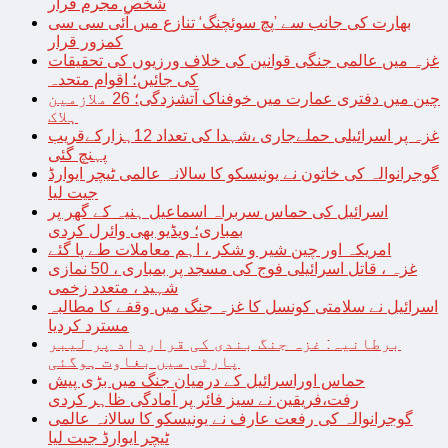
شخص مجرم قرار
بھارت کی جانب سے ’پچ سوئچنگ‘ تنازع میں آئی سی سی
کمزور قرار
غزہ میں عالمی جنگی قوانین کی خلاف ورزیوں کی تحقیقات
کی جائیں؛ اقوام متحدہ
چین میں دفتری عمارت میں خوفناک آتشزدگی؛ 26 ملازمین
ہلاک
غزہ پر اسرائیلی حملےجاری ،شہدا کی تعداد 12ہزارکےقریب
پہنچ گئی
گوجرانوالہ کی خاتون نے یونیسکو کا سالانہ عالمی ٹیچر ایوارڈ
جیت لیا
اسرائیل کی حماس سربراہ اسماعیل ہنیہ کے گھر پر
بمباری؛ ویڈیو بھی وائرل کردی
امریکہ اور چین شیر و شکر ، اہم معاملات طے پا گئے
غزہ ، قاتل اسرائیلی فوج کی مسجد پر بمباری ، 50 نمازی
شہید ، متعدد زخمی
اسرائیل نے سلامتی کونسل کا غزہ جنگ میں وقفے کا مطالبہ
مسترد کردیا
برطانیہ: غزہ جنگ بندی کی قرارداد پر لیبر
پارٹی میں بغاوت ہوگئی
حماس اوراسرائیل کے درمیان جنگ میں بڑی پیش
رفت،فریقین نے سیز فائر پر آمادگی ظاہر کردی
گوجرانوالہ کی رفعت عارف نے یونیسکو کا سالانہ عالمی
ٹیچر ایوارڈ جیت لیا