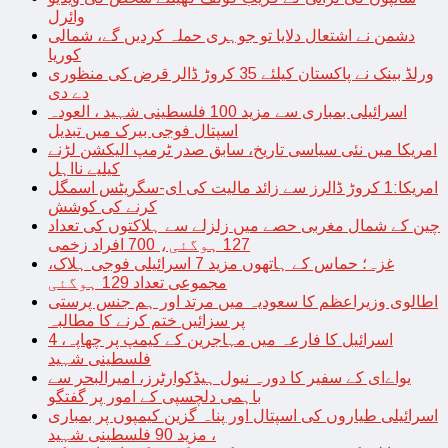
وائرل
دشمن نے اشتعال دلایا تو جوہری حملہ کردیں گے، شمالی
کوریا
ورلڈ بینک نے پاکستان کیلئے 35 کروڑ ڈالر قرض کی منظوری
دے دی
اسرائیلی بمباری سے مزید 100 فلسطینی شہید ، العودہ
اسپتال فوجی بیرک میں تبدیل
امریکا میں نئی سیاسی تاریخ، سابق صدر ٹرمپ الیکشن لڑنے
کیلیے نااہل
امریکا:1 کروڑ ڈالرز سے زائد مالیت کی ای-سگریٹس اسمگل
کرنے کی کوشش
چین کے شمال مغربی حصے میں زلزلے سے ہلاکتوں کی تعداد
127 ہوگئی، 700 افراد زخمی
غزہ؛ حماس کے ہاتھوں مزید 7 اسرائیلی فوجی ہلاک،
مجموعی تعداد 129 ہوگئی
اطالوی وزیراعظم کا سعودیہ میں مرتد اور ہم جنس پرستی
پر سزائیں ختم کرنے کا مطالبہ
اسرائیل کا فارعہ میں مہاجرین کے کیمپ پر چھاپہ، 4
فلسطینی شہید
یواےای کے سفیر کا دورہ نیول ہیڈکوارٹرز، امیرالبحر سے
باہمی دلچسپی کے امور پر گفتگو
اسرائیلی طیاروں کی اسپتال اور پناہ گزین کیمپوں پر بمباری
، مزید 90 فلسطینی شہید