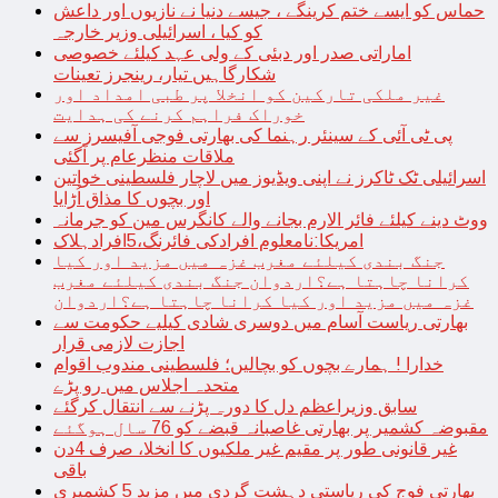
حماس کو ایسے ختم کرینگے ، جیسے دنیا نے نازیوں اور داعش
کو کیا ، اسرائیلی وزیر خارجہ
اماراتی صدر اور دبئی کے ولی عہد کیلئے خصوصی
شکارگاہیں تیار، رینجرز تعینات
غیر ملکی تارکین کو انخلا پر طبی امداد اور
خوراک فراہم کرنے کی ہدایت
پی ٹی آئی کے سینئر رہنما کی بھارتی فوجی آفیسرز سے
ملاقات منظرعام پر آگئی
اسرائیلی ٹک ٹاکرز نے اپنی ویڈیوز میں لاچار فلسطینی خواتین
اور بچوں کا مذاق اُڑایا
ووٹ دینے کیلئے فائر الارم بجانے والے کانگرس مین کو جرمانہ
امریکا:نامعلوم افرادکی فائرنگ،5افرادہلاک
جنگ بندی کیلئے مغرب غزہ میں مزید اور کیا
کرانا چاہتا ہے؟اردوان جنگ بندی کیلئے مغرب
غزہ میں مزید اور کیا کرانا چاہتا ہے؟اردوان
بھارتی ریاست آسام میں دوسری شادی کیلیے حکومت سے
اجازت لازمی قرار
خدارا ! ہمارے بچوں کو بچالیں؛ فلسطینی مندوب اقوام
متحدہ اجلاس میں رو پڑے
سابق وزیراعظم دل کا دورہ پڑنے سے انتقال کرگئے
مقبوضہ کشمیر پر بھارتی غاصبانہ قبضے کو 76 سال ہوگئے
غیر قانونی طور پر مقیم غیر ملکیوں کا انخلا، صرف 4دن
باقی
بھارتی فوج کی ریاستی دہشت گردی میں مزید 5 کشمیری