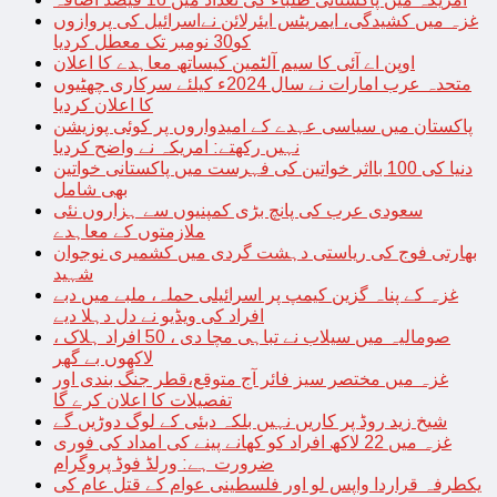
غزہ میں کشیدگی، ایمریٹس ایئرلائن نےاسرائیل کی پروازوں
کو30 نومبر تک معطل کردیا
اوپن اے آئی کا سیم آلٹمین کیساتھ معاہدے کا اعلان
متحدہ عرب امارات نے سال 2024ء کیلئے سرکاری چھٹیوں
کا اعلان کردیا
پاکستان میں سیاسی عہدے کے امیدواروں پر کوئی پوزیشن
نہیں رکھتے: امریکہ نے واضح کردیا
دنیا کی 100 بااثر خواتین کی فہرست میں پاکستانی خواتین
بھی شامل
سعودی عرب کی پانچ بڑی کمپنیوں سے ہزاروں نئی
ملازمتوں کے معاہدے
بھارتی فوج کی ریاستی دہشت گردی میں کشمیری نوجوان
شہید
غزہ کے پناہ گزین کیمپ پر اسرائیلی حملہ، ملبے میں دبے
افراد کی ویڈیو نے دل دہلا دیے
صومالیہ میں سیلاب نے تباہی مچا دی ، 50 افراد ہلاک ،
لاکھوں بے گھر
غزہ میں مختصر سیز فائر آج متوقع،قطر جنگ بندی اور
تفصیلات کا اعلان کرے گا
شیخ زید روڈ پر کاریں نہیں بلکہ دبئی کے لوگ دوڑیں گے
غزہ میں 22 لاکھ افراد کو کھانے پینے کی امداد کی فوری
ضرورت ہے: ورلڈ فوڈ پروگرام
یکطرفہ قراردا واپس لو اور فلسطینی عوام کے قتل عام کی