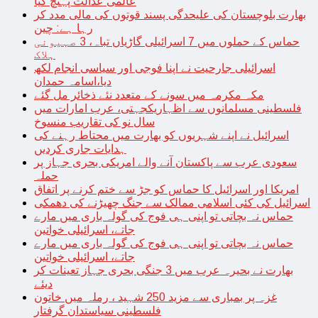
عالمی عدالت پہنچ گیا
بھارت بلوچستان کی علیحدگی پسند قوتوں کی مالی مدد کر
رہا ہے: چین
حماس کے حملوں میں 7 اسرائیلی گاڑیاں تباہ، 3 صہیونی
ہلاک
اسرائیلی جارحیت نے اپنا فوجی اور سیاسی انجام لکھ
دیا،اسامہ حمدان
مکہ مکرمہ میں سونے کے متعدد نئے ذخائر مل گئے
فلسطینی مسلمانوں سے اظہاریکجہتی، عرب امارات میں
سال نو کی تقاریب منسوخ
اسرائیل نے اپنے شہریوں کو بھارت میں محتاط رہنے کی
ہدایات جاری کردیں
سعودی عرب سے پاکستان آنے والے امریکی بحری جہاز پر
حملہ
امریکا اور اسرائیل کا حماس کو جڑ سے ختم کرنے پر اتفاق
اسرائیل کی کئی اسلامی ممالک سے جنگ چھیڑنے کی دھمکی
حماس نہ بچاتی تو اپنی ہی فوج کی گولہ باری میں مارے
جاتے، اسرائیلی خواتین
حماس نہ بچاتی تو اپنی ہی فوج کی گولہ باری میں مارے
جاتے، اسرائیلی خواتین
بھارت نے بحیرہ عرب میں 3 جنگی بحری جہاز تعینات کر
دیئے
غزہ پر بمباری سے مزید 250 شہید ، رملہ میں خاتون
فلسطینی سیاستدان گرفتار