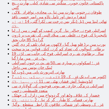
پاکستانی خاتون جویریہ منگیتر سے شادی کیلیے بھارت پہنچ
گئیں
طوفان نے جنوبی بھارت میں تباہی مچادی، نوافراد ہلاک ،
آندھرا پردیش اور تامل ناڈو میں ایمر جنسی نافذ
تھائی لینڈ میں ڈبل ڈیکر بس درخت سے ٹکرا گئی، 14 افراد
ہلاک
اسرائیلی فوج نے جبالیہ پناہ گزین کیمپ کو گھیرے میں لے لیا
نائیجیریا کی فوج نے غلطی سے میلاد النبی کی تقریب پر ڈرون
گرا دیا؛ 85 جاں بحق
یورپ میں برڈ فلو پھیل گیا ، لاکھوں مرغیاں تلف کر دی گئیں
برطانیہ آنیوالوں کی تعداد کم کرنے کیلئے قوانین مزید سخت
19 سالہ برطانوی شہری اسرائیلی فوج کی جانب سے لڑتے
ہوئے غزہ میں مارا گیا
غزہ؛ اسکولوں پربمباری سے50 شہید، درجنوں اسرائیلی
ٹینک خان یونس میں داخل
بھارتی ائیرپورٹ پانی میں ڈوب گیا
7 اکتوبر سے اب تک غزہ کے 19 لاکھ شہری بے گھر ہوگئے
انڈونیشیا: آتش فشاں پھٹنے سے 11 کوہ پیما ہلاک
اسرائیلی درندگی جاری: صہیونی فوجیوں کی گولاباری سے
متعدد فلسطینی زخمی
خضدار کے علاقے وڈھ اور گردونواح میں زلزلے کے جھٹکے
بھارتی فضائیہ کا طیارہ گر کر تباہ، 2پائلٹس ہلاک
غزہ کے وسطی اور شمالی علاقوں کا رابطہ منقطع ہوگیا: