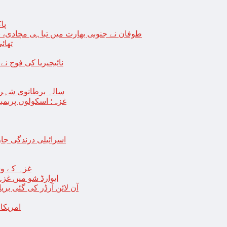
پا
طوفان نے جنوبی بھارت میں تباہی مچادی، نوا
تھائی
نائیجیریا کی فوج نے غل
19 سالہ برطانوی شہ
غزہ؛ اسکولوں پربمباری سے50 شہید، درجنوں اسرائیلی ٹی
اسرائیلی درندگی ج
غزہ کے وس
“ایوارڈ شو میں غز
آن لائن آرڈر کی گئی بر
امریکا میں 