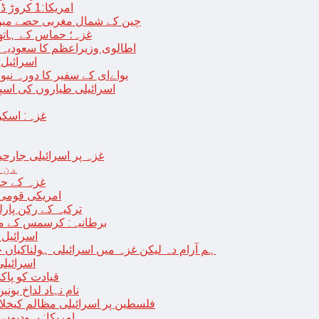
امریکا:1 کروڑ ڈالرز سے زائد مالیت کی ای-سگریٹس اسمگل کرنے کی کوشش
چین کے شمال مغربی حصے میں زلزلے سے ہلاک
غزہ؛ حماس کے ہاتھوں مزید 7 اسرائیلی فوجی ہلاک، 
اطالوی وزیراعظم کا سعودیہ 
اسرائیل کا
یواےای کے سفیر کا دورہ نیو
اسرائیلی طیاروں کی اسپتال اور 
غزہ: اسکو
غزہ پر اسرائیلی جارحیت 70 ویں روز بھی جاری: 18فلسطینی شہید ، در
دن 
“غزہ کے حا
امریکی قومی 
ترکیہ کے رکن پارل
برطانیہ: کرسمس کے موق
اسرائیل 
ہم آرام دہ لیکن غزہ میں اسرائیلی ہولناکیاں ج
اسرائیل
افغان حکومت TTP 
نام نہاد لداخ یون
فلسطین پر اسرائیلی مظالم کیخلاف
امریکا: یہودیو