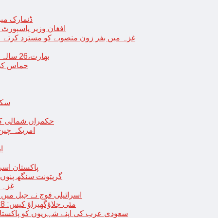
ڈنمارک میں
افغان وزیر پاسپورٹ 
غزہ میں بفر زون منصوبے کو مسترد کرتے ہی
بھارت،26 سالہ ڈاکٹر شاہانہ نے جہیز کے تقاضے پر اپنی زندگی کا خاتمہ کر لیا
حماس کی 
سکھ
حکمراں شمالی کور
امریکہ چین
ا
پاکستان اسر
گرپتونت سنگھ پنوں ق
غزہ ک
< > اسرائیلی فوج نے جیل 
9 مئی جلاؤگھیراؤ کیس: 8 پی ٹی آئی رہنماؤں کے ناقابل ضمانت وارنٹ گرفتاری جاری
سعودی عرب کی اپنے شہریوں کو پاکستان سمیت 25 ممالک جانے سے اجتناب