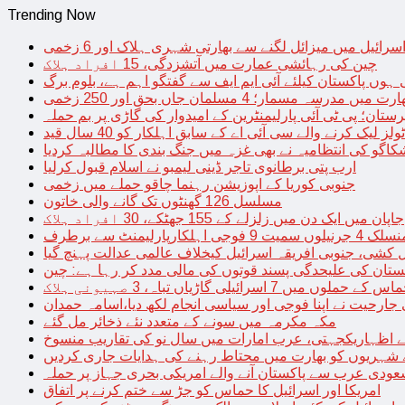
Trending Now
سرائیل میں میزائل لگنے سے بھارتی شہری ہلاک اور 6 زخمی
چین کی رہائشی عمارت میں آتشزدگی، 15 افراد ہلاک
 ہوں پاکستان کیلئے آئی ایم ایف سے گفتگو اہم ہے، بلوم برگ
رت میں مدرسہ مسمار؛ 4 مسلمان جاں بحق اور 250 زخمی
رستان؛ پی ٹی آئی پارلیمنٹرین کے امیدوار کی گاڑی پر بم حملہ
یک کرنے والے سی آئی اے کے سابق اہلکار کو 40 سال قید
اگو کی انتظامیہ نے بھی غزہ میں جنگ بندی کا مطالبہ کردیا
ارب پتی برطانوی تاجر ڈینی لیمبو نے اسلام قبول کرلیا
جنوبی کوریا کے اپوزیشن رہنما چاقو حملے میں زخمی
مسلسل 126 گھنٹوں تک گانے والی خاتون
جاپان میں ایک دن میں زلزلے کے 155 جھٹکے، 30 افراد ہلاک
ارلیمنٹ سے برطرف
کشی، جنوبی افریقہ اسرائیل کیخلاف عالمی عدالت پہنچ گیا
ستان کی علیحدگی پسند قوتوں کی مالی مدد کر رہا ہے: چین
س کے حملوں میں 7 اسرائیلی گاڑیاں تباہ، 3 صہیونی ہلاک
 جارحیت نے اپنا فوجی اور سیاسی انجام لکھ دیا،اسامہ حمدان
مکہ مکرمہ میں سونے کے متعدد نئے ذخائر مل گئے
اظہاریکجہتی، عرب امارات میں سال نو کی تقاریب منسوخ
نے شہریوں کو بھارت میں محتاط رہنے کی ہدایات جاری کردیں
ودی عرب سے پاکستان آنے والے امریکی بحری جہاز پر حملہ
امریکا اور اسرائیل کا حماس کو جڑ سے ختم کرنے پر اتفاق