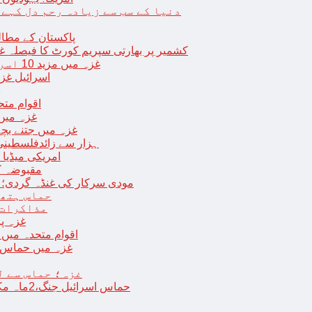
دنیا کے سب سے زیادہ رحم دل کہے
پاکستان کے مطال
کشمیر پر بھارتی سپریم کورٹ کا فیصلہ غی
غزہ میں مزید 10 اسرائیلی فوجی ہلاک؛ 2 یرغمالی فوجیوں کی لاشیں بھی برآمد
اسرائیل غز
ب
اقوام مت
غزہ میں
غزہ میں جتنے بچے قتل ہوئے اُت
18 ہزار سے زائدفلسطی
امریکی میڈیا ن
مقبوضہ ک
مودی سرکار کی غنڈہ گردی؛ حر
حماس ہتھی
مذاکرات 
غزہ پ
اقوام متحدہ میں فلسطینیوں کے 
غزہ میں حماس کی
غزہ؛ حماس سے ل
حماس اسرائیل جنگ،2ماہ مکمل: غزہ شہرتباہ،7ہزاربچوں سمیت16ہزارفلسطینی شہید