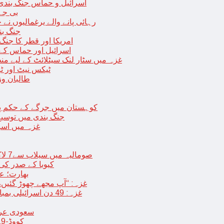
اسرائیل و حماس جنگ بندی میں 2 روز کی توسیع، حماس نے مزید 11 یرغم
بی جے 
رہائی پانے والے یرغمالیوں نے
جنگ بن
امریکا اور قطر کا جنگ
اسرائیل اور حماس کے
غزہ میں سٹار لنک سیٹلائٹ کے لیے م
ٹیکس نیٹ اور ٹی
طالبان وز
< > کوہستان میں جرگے کے حکم 
جنگ بندی میں توسیع 
غزہ میں اسر
صومالیہ میں سیلاب سے7 لاکھ افراد بے گھر،بڑے پیمانے پر زرعی زمین تباہ، پل بھی بہہ گئے
کیوبا کے صدر کی
بھارت؛ عد
غزہ: “آپ مجھے چھوڑ گئیں،
غزہ: 49 دن اسرائیلی بمباری کے بعد عارضی جنگ بندی، فلسطینیوں کی اپنے گھر واپسی
سعودی عرب 
کووڈ-19 کے بعد چین میں ایک اور پُراسرار قسم کی بیماری پھیلنے لگی