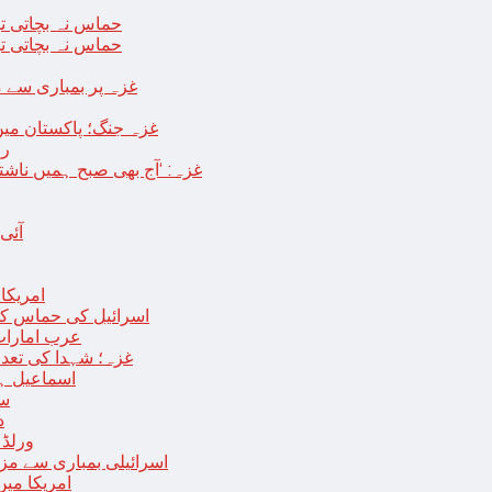
حماس نہ بچاتی تو
حماس نہ بچاتی تو
غزہ پر بمباری سے مزید 250 شہید ، رملہ میں خاتون فلسطینی س
غزہ جنگ؛ پاکستان میں
رو
غزہ: ‘آج بھی صبح ہمیں ناش
آئی
امریکا کا 2030 تک چاند پر ایک بار پھر انسانی
اسرائیل کی حماس کو 35 قیدیوں کی رہائی کے بدلے 7 روزہ جنگ بندی کی 
عرب امارات
غزہ؛ شہدا کی تعداد 20 ہزار ہوگئی، اقوام متحدہ کی قرارداد پر ووٹنگ 
اسماعیل ہن
سا
د
ورلڈ بینک ن
اسرائیلی بمباری سے مزید 100 فلسطینی شہید ، العودہ اسپتال فوجی بیرک می
امریکا میں