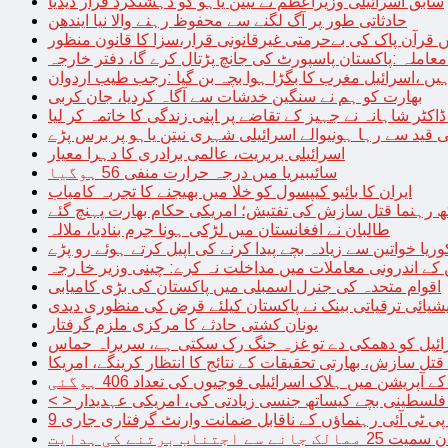
سابق اسرائیلی وزیراعظم نے نیتن یاہو کو دہشتگرد قرار دیدیا
حادثاتی طور پر آگ لگنے سے محفوظ رہنے والا نیا ایندھن
 قرآن پاک کی بےحرمتی غیرقانونی قرار،سزا کا قانون منظور
معاملہ :پاکستان پاسپورٹ کی جانچ پڑتال کرے گا، دفتر خارجہ
ں ،اسرائیل مغرب کا بگڑا ہوا بچہ بن گیا :رجب طیب اردوان
بھارت کو ہم نے سنگین خدشات سے آگاہ کردیا، جان کربی
قید سے رہا ہونیوالے اسرائیلی شہری نیتن یاہو پر برس پڑے
اسرائیلی بربریت، عالمی برادری کا دہرا معیار
سائیبیریا میں درجہ حرارت منفی 56 ہوگیا
ایران کا بائیو کیپسول کو خلا میں بھیجنے کا تجربہ کامیاب
 رہنما قتل سازش کی تفتیش؛ امریکی حکام بھارت پہنچ گئے
طالبان نے افغانستان میں لڑکی ہونا جرم بنادیا، ملالہ
یا خواتین سے زیادہ بچے پیدا کرنے کی اپیل کرتے ہوئے رو پڑے
 کے اندرونی معاملات میں مداخلت نہ کرے: چینی وزیر خا رجہ
اقوام متحدہ کی جنرل اسمبلی میں پاکستان کی بڑی کامیابی
یشیائی ترقیاتی بینک نے پاکستان کیلئے قرض کی منظوری دیدی
یونان کشتی حادثے کا مرکزی ملزم گرفتار
ائیل کو دھمکی دے تو غزہ جنگ رک سکتی ہے، سربراہ حماس
تل سازش، بھارتی تحقیقات کے نتائج کا انتظار کرینگے، امریکا
ے آپریشن میں ہلاک اسرائیلی فوجیوں کی تعداد 406 ہوگئی
میں فلسطینی بچے کیساتھ جنسی زیادتی کی، امریکی عہدیدار
 برتنے کی ہدایت