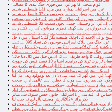
اقوام متحدہ کا پھر غزہ میں فوری جنگ بندی کا مطالبہ
غزہ میں اسرائیلی بمباری میں مزید 131 فلسطینی شہید
غزہ پر دوبارہ حملے، بچوں سمیت 37 فلسطینی شہید
کیمیائی ہتھیاروں کی سالانہ کانفرنس کے چیئرپرسن منتخب
زہ پر وحشیانہ حملے، بچوں سمیت 32 فلسطینی شہید
 کے دروازے پر آدھے گھنٹے قطری میزبانوں کی راہ تکتے رہے
فوجی طیارہ جاپان کے سمندر میں گرکرتباہ ہوگیا
غزہ جنگ میں ہلاک اسرائیلی فوجیوں کی تعداد 395 ہوگئی
فیکشنز کے ایک لاکھ سے زائد کیسز رپورٹ ہوچکے: ڈبلیو ایچ او
حماس جنگ بندی میں توسیع مزید افراد کو رہا کرنے سے ممکن
فغان ٹرانزٹ ٹریڈ کی درآمدی اشیا پر10 فیصد فیس کی چھوٹ
امریکی یرغمالیوں کے استعمال کا الزام، وائٹ ہاؤس کی تردید
امریکہ انتخابات میں مداخلت نہ کرے، روس نے خبردار کر دیا
 میں گھر کے ملبے سے37 دن بعد نومولود زندہ مل گیا
لوگوں کی بیماریوں سے موت کا خطرہ ہے, عالمی ادارہ صحت
سے بمباری سے زیادہ اموات ہوسکتی ہیں، عالمی ادارہ صحت
ج نے مغربی کنارے پر دھاوا بول دیا، سیکڑوں فلسطینی گرفتار
 حماس کی قید سے رہا اسرائیلی خاتون حسن سلوک سے متاثر
بکر پرائز 2024آئرش مصنف پال لنچ نے جیت لیا
ائیلی یرغمالی حماس کے سربراہ کے حسن سلوک کے معترف
چھ کردیا جو فوجیں بھی نہیں کرسکتیں،سابق ترک وزیراعظم