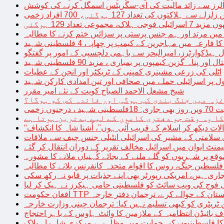
توں کی تعداد 127 ہوگئی، 700 افراد زخمی
مجموعی تعداد 129 ہوگئی
میں مرتد اور ہم جنس پرستی پر سزائیں ختم کرنے کا مطالبہ
 فارعہ میں مہاجرین کے کیمپ پر چھاپہ، 4 فلسطینی شہید
ل ہیڈکوارٹرز، امیرالبحر سے باہمی دلچسپی کے امور پر گفتگو
پناہ گزین کیمپوں پر بمباری ، مزید 90 فلسطینی شہید
اٹلی کی زرعی مشینری کمپنی کے ٹریکٹر اور انجن کے عطیات
ل پر اسرائیلی حملے میں صحافی اور تین امدادی کارکن شہید
شیخ مشعل الاحمد الصباح کویت کے نئے امیر مقرر
غزہ میں جنگ بندی کب ہوگی اور فائدہ کس کو ہوگا؟
جنوں زخمی
کا وہ وقت جو دفتری کاموں کے لیے بدترین ہوتا ہے
لات دیکھ کر اسلام کے قریب آئی ہوں”، اُشنا شاہ کا انکشاف
سلامتی کے مشیر کی اسرائیلی انٹیلی جنس چیف سے ملاقات
یمنٹ ایوان میں اسرائیل مخالف تقریر کے دوران انتقال کر گئے
ع پر شہریوں کو گلے ملنے کے بجائے کُہنیاں ملانے کا مشورہ
فلسطین جنگ، روس کا اقوام متحدہ کانفرنس بلانے کا مطالبہ
اری ہیں، امریکی رپورٹر بھی اپنے جذبات پر قابو نہ رکھ سکی
ی فوج کی ویب سائٹ کو فلسطینی حامی ہیکرز نے ہیک کر لیا
قیادت کو پاکستان کے حوالے کرے، ترجمان دفتر خارجہ
ین ٹریٹری کو کبھی تسلیم نہیں کیا: ترجمان چینی وزارت خارجہ
 بائیڈن انتظامیہ کے ملازمین کا وائٹ ہاوس کے باہر احتجاج
ں کا فلسطینیوں کی حمایت میں مظاہرہ، مرکزی شاہراہ بلاک