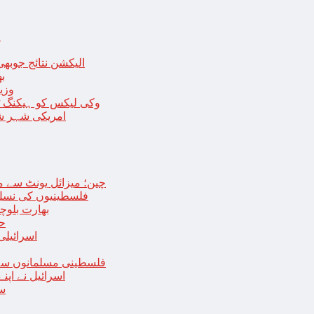
ا
الیکشن نتائج جوبھی
بھا
وزی
وکی لیکس کو ہیکنگ ٹولز ل
امریکی شہر شک
چین؛ میزائل یونٹ سے منسلک 4 جرنیلوں سمیت 9 فوجی اہلکارپ
فلسطینیوں کی نسل 
بھارت بلوچ
حما
اسرائیلی
فلسطینی مسلمانوں سے 
اسرائیل نے اپ
سع