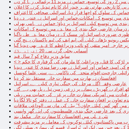
الی رہا کر دیے
پی کا تاریخی بھارتی شہر حیدر آباد کا نام تبدیل کرنے کا اعلان
 حماس کے سلوک کو اچھا قرار دیا، اسرائیلی صحافی کا اعتراف
دی میں توسیع کے امکانات،حماس اور اسرائیل نے عندیہ دے دیا
 بندی میں توسیع کیلیے اسرائیل پر دباؤ؛ حماس نے ہامی بھرلی
 درمیان عارضی جنگ بندی کے معاہدے میں توسیع کے امکانات
نظوری ضروری،اسرائیل اور مسک کے درمیان معاہدہ طے پاگیا
کس ریونیو بڑھانے کیلیے آئی ایم ایف کی ٹیم پاکستان پہنچ گئی
یر خارجہ امیر متقی کو نائب وزیراعظم کا عہدہ بھی دیدیا گیا
آسمانی بجلی گرنے سے 20 افراد ہلاک
سابق وزیر دفاع کو 7 سال قید
پر لڑکی کا قتل، وزیراعلیٰ کا ملزمان کی گرفتاری کا حکم
کی امید، حماس اور اسرائیل نے بھی رضا مندی کا عندیہ دیدیا
ائیلی جارحیت اقوام متحدہ کی ناکامی ہے, سنی علما کونسل
افغانستان نے بھارت میں سفارت خانہ مستقل بند کر دیا
عارضی وقفہ اگلے مرحلے کی جنگی تیاری کیلیے ہے، اسرائیل
 قیادت میں امریکی سفارت خانے پر غزہ کی حمایت میں ریلی
م تعاون پر افغان سفارت خانے کے عملے نے دفتر کو تالا لگا دیا
 میں گھر کس کیلئے جاؤں؟” بیٹے کی ماں سے الوداعی ملاقات
نئی دہلی میں افغانستان کا سفارت خانہ مکمل بند
میں پاکستانیوں کیلئے نوکریوں کے معاملے پر مزید پیشرفت