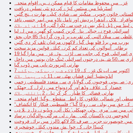
غزہ میں محفوظ مقامات کا قیام ممکن نہیں، اقوام متحدہ
آسٹریلیا میں مینٹس کیڑے کی دو نئی نسلیں دریافت
کستانی خاتون جویریہ منگیتر سے شادی کیلیے بھارت پہنچ گئیں
فراد ہلاک ، آندھرا پردیش اور تامل ناڈو میں ایمر جنسی نافذ
 لینڈ میں ڈبل ڈیکر بس درخت سے ٹکرا گئی، 14 افراد ہلاک
اسرائیلی فوج نے جبالیہ پناہ گزین کیمپ کو گھیرے میں لے لیا
طی سے میلاد النبی کی تقریب پر ڈرون گرا دیا؛ 85 جاں بحق
یورپ میں برڈ فلو پھیل گیا ، لاکھوں مرغیاں تلف کر دی گئیں
برطانیہ آنیوالوں کی تعداد کم کرنے کیلئے قوانین مزید سخت
ری اسرائیلی فوج کی جانب سے لڑتے ہوئے غزہ میں مارا گیا
نک خان یونس میں داخل
بھارتی ائیرپورٹ پانی میں ڈوب گیا
7 اکتوبر سے اب تک غزہ کے 19 لاکھ شہری بے گھر ہوگئے
انڈونیشیا: آتش فشاں پھٹنے سے 11 کوہ پیما ہلاک
اری: صہیونی فوجیوں کی گولاباری سے متعدد فلسطینی زخمی
خضدار کے علاقے وڈھ اور گردونواح میں زلزلے کے جھٹکے
بھارتی فضائیہ کا طیارہ گر کر تباہ، 2پائلٹس ہلاک
طی اور شمالی علاقوں کا رابطہ منقطع ہوگیا: اقوام متحدہ
ہ کے حق میں بولنے سے روکا گیا”؛ فلسطینی فنکار کا انکشاف
یانی میں سے ‘مری ہوئی چھپکلی’ نکل آئی، ویڈیو نے دل دہلا دیے
انجوجس دن پاکستان گئی ہمارے لیے مرگئی،والدگیان پرساد
خوبصورت جزیرہ صرف 25 لاکھ ڈالرز میں برائے فروخت
کینیڈا جانے کے خواہش مندوں کیلئے خوشخبری
امریکا میں اسرائیلی قونصلیٹ کے باہر خاتون کی خودسوزی