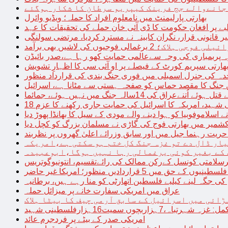
 جانےوالے جج فرینک کیپریو سرطان کا شکار ہوگئے
بھارتی پارلیمنٹ میں نامعلوم افراد کا حملہ؛ ویڈیو وائرل
بے پر افغان حکومت کا ڈی آئی خان حملے کی تحقیقات کا عہد
ر قانونی قرار، نگران کابینہ نے مسترد کردیا، مرتضی سولنگی
ہ پربمباری کی وجہ سےعالمی حمایت کھو رہا ہے،صدر بائیڈن
ھارتی سپریم کورٹ کے فیصلے پر او آئی سی کا اظہارِ تشویش
حدہ کی جنرل اسمبلی میں فوری جنگ بندی کی قرارداد منظور
 جنگ کا مقصد حماس کو صفحہ ہستی سے مٹانا ہے، اسرائیل
نےعراق کی 14سالہ جنگ میں نہیں ہوئے، جمائما
نی شہید، امریکہ کا اسرائیل کی حمایت جاری رکھنے کا عزم
ے اسلاموفوبیا کو ہوا دینے والے مودی کے سیل کا بھانڈا پھوڑ دیا
شمیر میں بھارتی فوج کی گاڑی نے مسلمان بزرگ کو کچل دیا
یت رہنما جیل میں اور سابق وزرائے اعلیٰ گھروں پر نظربند
ار ڈال دے تو غزہ جنگ کل ختم ہو سکتی ہے،امریکہ
کے بغیر کوئی یرغمالی رہا نہیں ہوگا،ابوعبیدہ
رسلامتی کونسل کےرکن ممالک کی رائےتقسیم، انتونیوگوتریس
حق میں 5 قراردادیں منظور؛ امریکا غیر حاضر
 جگہ لینے کیلیے فلسطین اتھارٹی کو منا رہے ہیں، برطانیہ
عراق میں امریکی سفارت خانے پر میزائل حملہ
ڑائی میں اسرائیل کے سابق آرمی چیف کا بیٹا ہلاک
امریکی صدر کے بیٹے پر فردجرم عائد