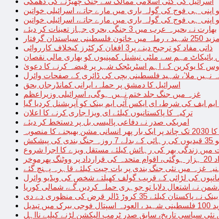
اسرائیل کی کئی اسلامی ممالک سے جنگ چھیڑنے کی دھمکی
 اپنی ہی فوج کی گولہ باری میں مارے جاتے، اسرائیلی خواتین
 اپنی ہی فوج کی گولہ باری میں مارے جاتے، اسرائیلی خواتین
بھارت نے بحیرہ عرب میں 3 جنگی بحری جہاز تعینات کر دیئے
یاستدان گرفتار
ذاتی مفاد کو ترجیح دینے پر3 افغان کرکٹرز کیخلاف کارروائی
 بائیکاٹ مہم سے ملٹی نیشنل کمپنیوں کو بھاری مالی نقصان
س کا یوکرین کے اہم اسٹریٹجک شہر پر قبضہ کرنے کا دعویٰ
تہ نہیں ملا’، شہید فلسطینی بچی کی ڈائری کے صفحات وائرل
اسرائیل کا دمشق پر حملہ، ایرانی کمانڈرجاں بحق
غزہ میں جنگ جلد ختم نہیں ہوگی، اسرائیلی وزیراعظم
 ایم ایف کی شرط، ای ایکس آئی ایم بینک کو آپریشنل کردیا گیا
ترکیہ کا پاکستانیوں کیلئے ای ویزا جاری کرنے کا اعلان
امریکی صدر نے دفاعی پالیسی بل پر دستخط کر دیئے
 مشن بھیجنے کا منصوبہ
پیشکش
 میں زندگی بھر کی رہائش کیلئے مستقل ویزے کا اجرا شروع
پھرموخر
یہ غزہ میں نئی جنگ بندی پر بات چیت کیلئے قاہرہ پہنچ گئے
نپوں کی لڑائی کے قریب گولف کھیلتے شخص کی ویڈیو وائرل
شمن نے اشتعال دلایا تو جوہری حملہ کردیں گے، شمالی کوریا
ے پاکستان کیلئے 35 کروڑ ڈالر قرض کی منظوری دے دی
ں تبدیل
 نئی سیاسی تاریخ، سابق صدر ٹرمپ الیکشن لڑنے کیلیے نااہل