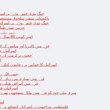
جنگ بندی ختم ہوتے ہی اسرئیل کے 
پاکستانی سفیر سلجوق مستنصر 
جنگ بندی ختم ہوتے ہی اسرائیل کے غ
جرمن صدر طیارے
امریکی 
امیرِ کویت 86 سالہ شیخ نواف الاحمد کی اچانک طبیعت بگڑ گئی؛ اسپتال میں داخل
غزہ میں ڈائیریا اور سانس کے ان
اسرائیل، 
‘ججوں پر ٹرمپ کے حملے روکنے کا واحد طریقہ ہے کہ انہیں جیل میں ڈال دیا جائے’
ا
اسرائیل کا حماس پر رعایتوں کیلئے 
جسے اللہ رکھے؛ غزہ
غزہ میں بمباری سے زیادہ 
غزہ میں امراض پھیلنے 
اسرائیلی فو
میری بیٹی خود کو غزہ میں ملکہ سمجھتی تھی،
اسر
فلسطینی مزاحمت نے اسرائیل کیساتھ وہ ک