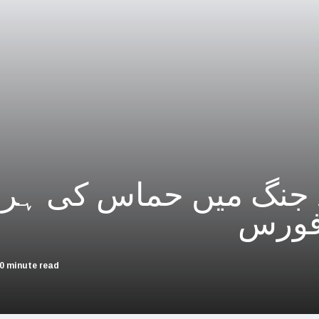
چین؛ میزائل یونٹ سے منسلک 4 جرنیلوں سمیت 9 فوجی اہلکارپارلیمنٹ سے برطرف
فلسطینیوں کی نسل کشی، جنوبی
بھارت بلوچستان کی عل
حماس کے حملوں میں 7 اسرائیلی گ
اسرائیلی جارحیت نے ا
فلسطینی مسلمانوں سے اظہاریکجہ
ے جنگ میں حماس کی ہر 
اسرائیل نے اپنے شہریوں ک
فورس
سعودی عرب سے
امریکا ا
0 minute read
اسرائیل کی