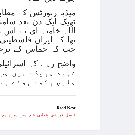
میڈیا رپورٹس کے مطاب
ٹھیک ایک دن بعد سامنے
اللہ خامنہ ای نے اس 
تھا کہ ایران فلسطینی
جب کہ حماس کے ترجما
شہید ہوچکے ہیں جب 
جاری رکھے ہوئے ہی
Read Next
فیصل قریشی پنجابی فلم میں دھوم مچانے