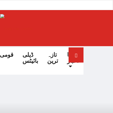
آج کا
تازہ
ڈیلی
قومی
اخبار
ترین
بائیٹس