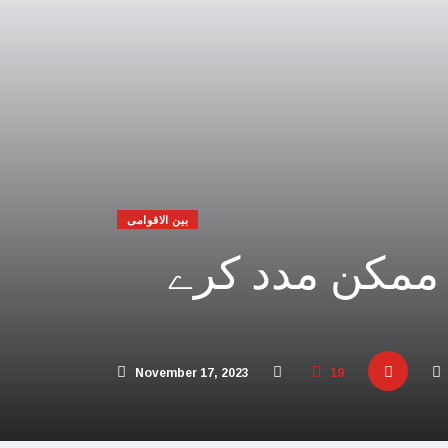
 افریقہ اسرائیل کیخلاف عالمی عدالت پہنچ گیا
یحدگی پسند قوتوں کی مالی مدد کر رہا ہے: چین
اڑیاں تباہ، 3 صہیونی ہلاک
پنا فوجی اور سیاسی انجام لکھ دیا،اسامہ حمدان
مکہ مکرمہ میں سونے کے متعدد نئے ذخائر مل گئے
بین الاقوامی
تی، عرب امارات میں سال نو کی تقاریب منسوخ
ممکن مدد کرے
و بھارت میں محتاط رہنے کی ہدایات جاری کردیں
 پاکستان آنے والے امریکی بحری جہاز پر حملہ
ور اسرائیل کا حماس کو جڑ سے ختم کرنے پر اتفاق
November 17, 2023
19
 کئی اسلامی ممالک سے جنگ چھیڑنے کی دھمکی