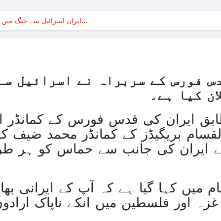
حماس نہ بچاتی تو اپنی ہی فوج
ایران اسرائیل سے جنگ میں حماس کی ہر ممکن مدد…
حماس نہ بچاتی تو اپنی ہی فوج
بھارت نے بحیرہ عرب میں 
غزہ پر بمباری سے مزید 250 شہید ، رملہ میں خاتون فلسطینی سیاستدان گرفتار
س فورس کے سربراہ نے اسرائیل سے
ذاتی مفاد کو ترجیح دین
ان کیا ہے۔
غزہ جنگ؛ پاکستان میں بائیکاٹ م
طابق ایران کی قدس فورس کے کمانڈر ا
روس کا یوکری
ام بریگیڈز کے کمانڈر محمد ضیف کو ای
غزہ: ‘آج بھی صبح ہمیں ناشتہ نہیں ملا
 ایران کی جانب سے حماس کو ہر طر
ا
غزہ می
 میں کہا گیا ہے کہ آپ کے ایرانی بھا
زہ اور فلسطین میں انکے ناپاک ارادوں
آئی ایم ایف کی ش
ترک