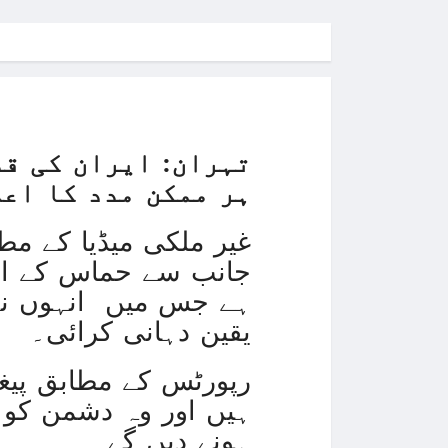
تہران: ایران کی قد
ہر ممکن مدد کا اعل
غیر ملکی میڈیا کے م
جانب سے حماس کے القس
ہے جس میں انہوں نے
یقین دہانی کرائی۔
رپورٹس کے مطابق پیغام
ہیں اور وہ دشمن کو غ
ہونے دیں گے۔