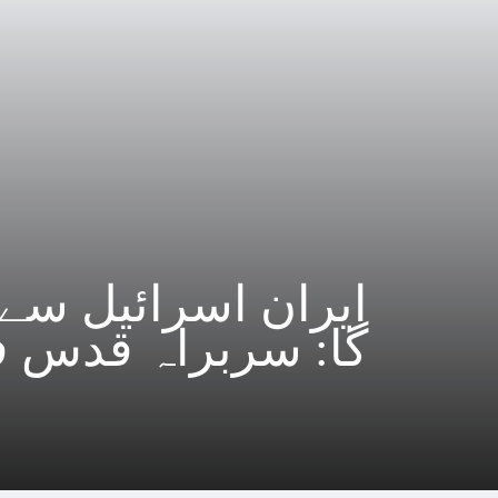
ایران اسرائیل س
گا: سربراہ قدس 