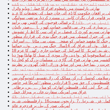
 جانےوالے جج فرینک کیپریو سرطان کا شکار ہوگئے
بھارتی پارلیمنٹ میں نامعلوم افراد کا حملہ؛ ویڈیو وائرل
بے پر افغان حکومت کا ڈی آئی خان حملے کی تحقیقات کا عہد
ر قانونی قرار، نگران کابینہ نے مسترد کردیا، مرتضی سولنگی
ہ پربمباری کی وجہ سےعالمی حمایت کھو رہا ہے،صدر بائیڈن
ھارتی سپریم کورٹ کے فیصلے پر او آئی سی کا اظہارِ تشویش
حدہ کی جنرل اسمبلی میں فوری جنگ بندی کی قرارداد منظور
 جنگ کا مقصد حماس کو صفحہ ہستی سے مٹانا ہے، اسرائیل
نےعراق کی 14سالہ جنگ میں نہیں ہوئے، جمائما
نی شہید، امریکہ کا اسرائیل کی حمایت جاری رکھنے کا عزم
ے اسلاموفوبیا کو ہوا دینے والے مودی کے سیل کا بھانڈا پھوڑ دیا
شمیر میں بھارتی فوج کی گاڑی نے مسلمان بزرگ کو کچل دیا
یت رہنما جیل میں اور سابق وزرائے اعلیٰ گھروں پر نظربند
ار ڈال دے تو غزہ جنگ کل ختم ہو سکتی ہے،امریکہ
کے بغیر کوئی یرغمالی رہا نہیں ہوگا،ابوعبیدہ
رسلامتی کونسل کےرکن ممالک کی رائےتقسیم، انتونیوگوتریس
حق میں 5 قراردادیں منظور؛ امریکا غیر حاضر
 جگہ لینے کیلیے فلسطین اتھارٹی کو منا رہے ہیں، برطانیہ
عراق میں امریکی سفارت خانے پر میزائل حملہ
ڑائی میں اسرائیل کے سابق آرمی چیف کا بیٹا ہلاک
امریکی صدر کے بیٹے پر فردجرم عائد