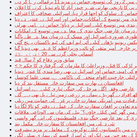
الی رہا کر دیے
پی کا تاریخی بھارتی شہر حیدر آباد کا نام تبدیل کرنے کا اعلان
 حماس کے سلوک کو اچھا قرار دیا، اسرائیلی صحافی کا اعتراف
دی میں توسیع کے امکانات،حماس اور اسرائیل نے عندیہ دے دیا
 بندی میں توسیع کیلیے اسرائیل پر دباؤ؛ حماس نے ہامی بھرلی
 درمیان عارضی جنگ بندی کے معاہدے میں توسیع کے امکانات
نظوری ضروری،اسرائیل اور مسک کے درمیان معاہدہ طے پاگیا
کس ریونیو بڑھانے کیلیے آئی ایم ایف کی ٹیم پاکستان پہنچ گئی
یر خارجہ امیر متقی کو نائب وزیراعظم کا عہدہ بھی دیدیا گیا
آسمانی بجلی گرنے سے 20 افراد ہلاک
سابق وزیر دفاع کو 7 سال قید
پر لڑکی کا قتل، وزیراعلیٰ کا ملزمان کی گرفتاری کا حکم
کی امید، حماس اور اسرائیل نے بھی رضا مندی کا عندیہ دیدیا
ائیلی جارحیت اقوام متحدہ کی ناکامی ہے, سنی علما کونسل
افغانستان نے بھارت میں سفارت خانہ مستقل بند کر دیا
عارضی وقفہ اگلے مرحلے کی جنگی تیاری کیلیے ہے، اسرائیل
 قیادت میں امریکی سفارت خانے پر غزہ کی حمایت میں ریلی
م تعاون پر افغان سفارت خانے کے عملے نے دفتر کو تالا لگا دیا
 میں گھر کس کیلئے جاؤں؟” بیٹے کی ماں سے الوداعی ملاقات
نئی دہلی میں افغانستان کا سفارت خانہ مکمل بند
میں پاکستانیوں کیلئے نوکریوں کے معاملے پر مزید پیشرفت