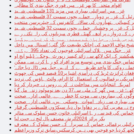
اقوام متحدہ کا پھر غزہ میں فوری جنگ بندی کا مطالبہ
غزہ میں اسرائیلی بمباری میں مزید 131 فلسطینی شہید
غزہ پر دوبارہ حملے، بچوں سمیت 37 فلسطینی شہید
کیمیائی ہتھیاروں کی سالانہ کانفرنس کے چیئرپرسن منتخب
زہ پر وحشیانہ حملے، بچوں سمیت 32 فلسطینی شہید
 کے دروازے پر آدھے گھنٹے قطری میزبانوں کی راہ تکتے رہے
فوجی طیارہ جاپان کے سمندر میں گرکرتباہ ہوگیا
غزہ جنگ میں ہلاک اسرائیلی فوجیوں کی تعداد 395 ہوگئی
فیکشنز کے ایک لاکھ سے زائد کیسز رپورٹ ہوچکے: ڈبلیو ایچ او
حماس جنگ بندی میں توسیع مزید افراد کو رہا کرنے سے ممکن
فغان ٹرانزٹ ٹریڈ کی درآمدی اشیا پر10 فیصد فیس کی چھوٹ
امریکی یرغمالیوں کے استعمال کا الزام، وائٹ ہاؤس کی تردید
امریکہ انتخابات میں مداخلت نہ کرے، روس نے خبردار کر دیا
 میں گھر کے ملبے سے37 دن بعد نومولود زندہ مل گیا
لوگوں کی بیماریوں سے موت کا خطرہ ہے, عالمی ادارہ صحت
سے بمباری سے زیادہ اموات ہوسکتی ہیں، عالمی ادارہ صحت
ج نے مغربی کنارے پر دھاوا بول دیا، سیکڑوں فلسطینی گرفتار
 حماس کی قید سے رہا اسرائیلی خاتون حسن سلوک سے متاثر
بکر پرائز 2024آئرش مصنف پال لنچ نے جیت لیا
ائیلی یرغمالی حماس کے سربراہ کے حسن سلوک کے معترف
چھ کردیا جو فوجیں بھی نہیں کرسکتیں،سابق ترک وزیراعظم