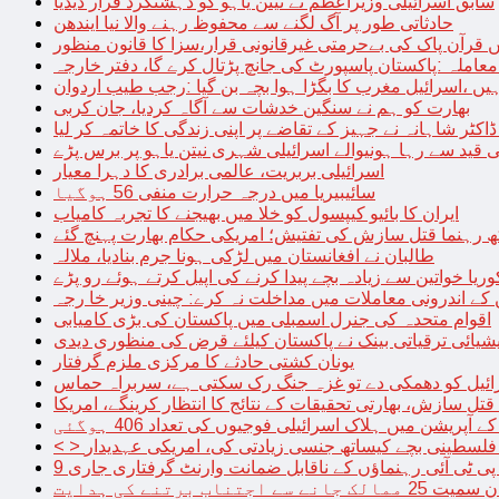
سابق اسرائیلی وزیراعظم نے نیتن یاہو کو دہشتگرد قرار دیدیا
حادثاتی طور پر آگ لگنے سے محفوظ رہنے والا نیا ایندھن
 قرآن پاک کی بےحرمتی غیرقانونی قرار،سزا کا قانون منظور
معاملہ :پاکستان پاسپورٹ کی جانچ پڑتال کرے گا، دفتر خارجہ
ں ،اسرائیل مغرب کا بگڑا ہوا بچہ بن گیا :رجب طیب اردوان
بھارت کو ہم نے سنگین خدشات سے آگاہ کردیا، جان کربی
قید سے رہا ہونیوالے اسرائیلی شہری نیتن یاہو پر برس پڑے
اسرائیلی بربریت، عالمی برادری کا دہرا معیار
سائیبیریا میں درجہ حرارت منفی 56 ہوگیا
ایران کا بائیو کیپسول کو خلا میں بھیجنے کا تجربہ کامیاب
 رہنما قتل سازش کی تفتیش؛ امریکی حکام بھارت پہنچ گئے
طالبان نے افغانستان میں لڑکی ہونا جرم بنادیا، ملالہ
یا خواتین سے زیادہ بچے پیدا کرنے کی اپیل کرتے ہوئے رو پڑے
 کے اندرونی معاملات میں مداخلت نہ کرے: چینی وزیر خا رجہ
اقوام متحدہ کی جنرل اسمبلی میں پاکستان کی بڑی کامیابی
یشیائی ترقیاتی بینک نے پاکستان کیلئے قرض کی منظوری دیدی
یونان کشتی حادثے کا مرکزی ملزم گرفتار
ائیل کو دھمکی دے تو غزہ جنگ رک سکتی ہے، سربراہ حماس
تل سازش، بھارتی تحقیقات کے نتائج کا انتظار کرینگے، امریکا
ے آپریشن میں ہلاک اسرائیلی فوجیوں کی تعداد 406 ہوگئی
میں فلسطینی بچے کیساتھ جنسی زیادتی کی، امریکی عہدیدار
 برتنے کی ہدایت