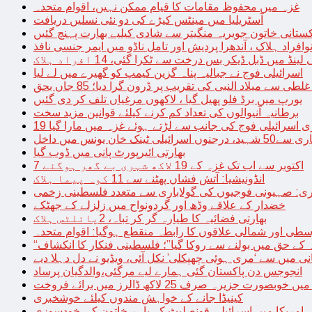
غزہ میں محفوظ مقامات کا قیام ممکن نہیں، اقوام متحدہ
آسٹریلیا میں مینٹس کیڑے کی دو نئی نسلیں دریافت
کستانی خاتون جویریہ منگیتر سے شادی کیلیے بھارت پہنچ گئیں
فراد ہلاک ، آندھرا پردیش اور تامل ناڈو میں ایمر جنسی نافذ
 لینڈ میں ڈبل ڈیکر بس درخت سے ٹکرا گئی، 14 افراد ہلاک
اسرائیلی فوج نے جبالیہ پناہ گزین کیمپ کو گھیرے میں لے لیا
طی سے میلاد النبی کی تقریب پر ڈرون گرا دیا؛ 85 جاں بحق
یورپ میں برڈ فلو پھیل گیا ، لاکھوں مرغیاں تلف کر دی گئیں
برطانیہ آنیوالوں کی تعداد کم کرنے کیلئے قوانین مزید سخت
ری اسرائیلی فوج کی جانب سے لڑتے ہوئے غزہ میں مارا گیا
نک خان یونس میں داخل
بھارتی ائیرپورٹ پانی میں ڈوب گیا
7 اکتوبر سے اب تک غزہ کے 19 لاکھ شہری بے گھر ہوگئے
انڈونیشیا: آتش فشاں پھٹنے سے 11 کوہ پیما ہلاک
اری: صہیونی فوجیوں کی گولاباری سے متعدد فلسطینی زخمی
خضدار کے علاقے وڈھ اور گردونواح میں زلزلے کے جھٹکے
بھارتی فضائیہ کا طیارہ گر کر تباہ، 2پائلٹس ہلاک
طی اور شمالی علاقوں کا رابطہ منقطع ہوگیا: اقوام متحدہ
ہ کے حق میں بولنے سے روکا گیا”؛ فلسطینی فنکار کا انکشاف
یانی میں سے ‘مری ہوئی چھپکلی’ نکل آئی، ویڈیو نے دل دہلا دیے
انجوجس دن پاکستان گئی ہمارے لیے مرگئی،والدگیان پرساد
خوبصورت جزیرہ صرف 25 لاکھ ڈالرز میں برائے فروخت
کینیڈا جانے کے خواہش مندوں کیلئے خوشخبری
امریکا میں اسرائیلی قونصلیٹ کے باہر خاتون کی خودسوزی