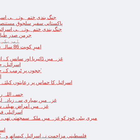
جنگ بندی ختم ہوتے ہی اسرئیل کے 
پاکستانی سفیر سلجوق مستنصر 
جنگ بندی ختم ہوتے ہی اسرائیل کے غ
جرمن صدر طیارے
امریکی 
امیرِ کویت 86 سالہ شیخ نواف الاحمد کی اچانک طبیعت بگڑ گئی؛ اسپتال میں داخل
غزہ میں ڈائیریا اور سانس کے ان
اسرائیل، 
‘ججوں پر ٹرمپ کے حملے روکنے کا واحد طریقہ ہے کہ انہیں جیل میں ڈال دیا جائے’
ا
اسرائیل کا حماس پر رعایتوں کیلئے 
جسے اللہ رکھے؛ غزہ
غزہ میں بمباری سے زیادہ 
غزہ میں امراض پھیلنے 
اسرائیلی فو
میری بیٹی خود کو غزہ میں ملکہ سمجھتی تھی،
اسر
فلسطینی مزاحمت نے اسرائیل کیساتھ وہ ک