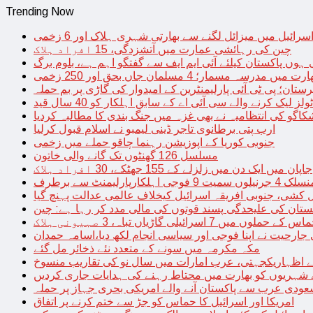
Trending Now
سرائیل میں میزائل لگنے سے بھارتی شہری ہلاک اور 6 زخمی
چین کی رہائشی عمارت میں آتشزدگی، 15 افراد ہلاک
 ہوں پاکستان کیلئے آئی ایم ایف سے گفتگو اہم ہے، بلوم برگ
رت میں مدرسہ مسمار؛ 4 مسلمان جاں بحق اور 250 زخمی
رستان؛ پی ٹی آئی پارلیمنٹرین کے امیدوار کی گاڑی پر بم حملہ
یک کرنے والے سی آئی اے کے سابق اہلکار کو 40 سال قید
اگو کی انتظامیہ نے بھی غزہ میں جنگ بندی کا مطالبہ کردیا
ارب پتی برطانوی تاجر ڈینی لیمبو نے اسلام قبول کرلیا
جنوبی کوریا کے اپوزیشن رہنما چاقو حملے میں زخمی
مسلسل 126 گھنٹوں تک گانے والی خاتون
جاپان میں ایک دن میں زلزلے کے 155 جھٹکے، 30 افراد ہلاک
ارلیمنٹ سے برطرف
کشی، جنوبی افریقہ اسرائیل کیخلاف عالمی عدالت پہنچ گیا
ستان کی علیحدگی پسند قوتوں کی مالی مدد کر رہا ہے: چین
س کے حملوں میں 7 اسرائیلی گاڑیاں تباہ، 3 صہیونی ہلاک
 جارحیت نے اپنا فوجی اور سیاسی انجام لکھ دیا،اسامہ حمدان
مکہ مکرمہ میں سونے کے متعدد نئے ذخائر مل گئے
اظہاریکجہتی، عرب امارات میں سال نو کی تقاریب منسوخ
نے شہریوں کو بھارت میں محتاط رہنے کی ہدایات جاری کردیں
ودی عرب سے پاکستان آنے والے امریکی بحری جہاز پر حملہ
امریکا اور اسرائیل کا حماس کو جڑ سے ختم کرنے پر اتفاق