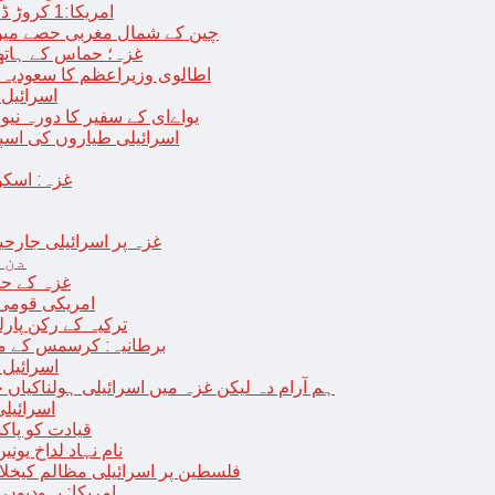
امریکا:1 کروڑ ڈالرز سے زائد مالیت کی ای-سگریٹس اسمگل کرنے کی کوشش
چین کے شمال مغربی حصے میں زلزلے سے ہلاک
غزہ؛ حماس کے ہاتھوں مزید 7 اسرائیلی فوجی ہلاک، 
اطالوی وزیراعظم کا سعودیہ 
اسرائیل کا
یواےای کے سفیر کا دورہ نیو
اسرائیلی طیاروں کی اسپتال اور 
غزہ: اسکو
غزہ پر اسرائیلی جارحیت 70 ویں روز بھی جاری: 18فلسطینی شہید ، در
دن 
“غزہ کے حا
امریکی قومی 
ترکیہ کے رکن پارل
برطانیہ: کرسمس کے موق
اسرائیل 
ہم آرام دہ لیکن غزہ میں اسرائیلی ہولناکیاں ج
اسرائیل
افغان حکومت TTP 
نام نہاد لداخ یون
فلسطین پر اسرائیلی مظالم کیخلاف
امریکا: یہودیو