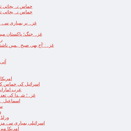
حماس نہ بچاتی تو
حماس نہ بچاتی تو
غزہ پر بمباری سے مزید 250 شہید ، رملہ میں خاتون فلسطینی س
غزہ جنگ؛ پاکستان میں
رو
غزہ: ‘آج بھی صبح ہمیں ناش
آئی
امریکا کا 2030 تک چاند پر ایک بار پھر انسانی
اسرائیل کی حماس کو 35 قیدیوں کی رہائی کے بدلے 7 روزہ جنگ بندی کی 
عرب امارات
غزہ؛ شہدا کی تعداد 20 ہزار ہوگئی، اقوام متحدہ کی قرارداد پر ووٹنگ 
اسماعیل ہن
سا
د
ورلڈ بینک ن
اسرائیلی بمباری سے مزید 100 فلسطینی شہید ، العودہ اسپتال فوجی بیرک می
امریکا میں