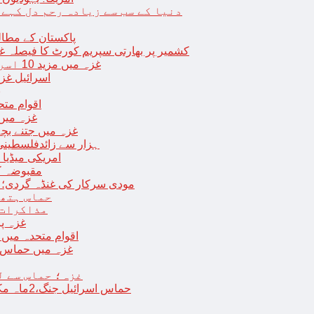
دنیا کے سب سے زیادہ رحم دل کہے
پاکستان کے مطال
کشمیر پر بھارتی سپریم کورٹ کا فیصلہ غی
غزہ میں مزید 10 اسرائیلی فوجی ہلاک؛ 2 یرغمالی فوجیوں کی لاشیں بھی برآمد
اسرائیل غز
ب
اقوام مت
غزہ میں
غزہ میں جتنے بچے قتل ہوئے اُت
18 ہزار سے زائدفلسطی
امریکی میڈیا ن
مقبوضہ ک
مودی سرکار کی غنڈہ گردی؛ حر
حماس ہتھی
مذاکرات 
غزہ پ
اقوام متحدہ میں فلسطینیوں کے 
غزہ میں حماس کی
غزہ؛ حماس سے ل
حماس اسرائیل جنگ،2ماہ مکمل: غزہ شہرتباہ،7ہزاربچوں سمیت16ہزارفلسطینی شہید