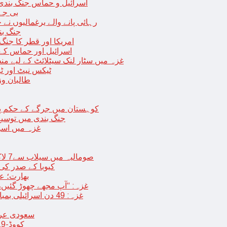
اسرائیل و حماس جنگ بندی میں 2 روز کی توسیع، حماس نے مزید 11 یرغم
بی جے 
رہائی پانے والے یرغمالیوں نے
جنگ بن
امریکا اور قطر کا جنگ
اسرائیل اور حماس کے
غزہ میں سٹار لنک سیٹلائٹ کے لیے م
ٹیکس نیٹ اور ٹی
طالبان وز
< > کوہستان میں جرگے کے حکم 
جنگ بندی میں توسیع 
غزہ میں اسر
صومالیہ میں سیلاب سے7 لاکھ افراد بے گھر،بڑے پیمانے پر زرعی زمین تباہ، پل بھی بہہ گئے
کیوبا کے صدر کی
بھارت؛ عد
غزہ: “آپ مجھے چھوڑ گئیں،
غزہ: 49 دن اسرائیلی بمباری کے بعد عارضی جنگ بندی، فلسطینیوں کی اپنے گھر واپسی
سعودی عرب 
کووڈ-19 کے بعد چین میں ایک اور پُراسرار قسم کی بیماری پھیلنے لگی