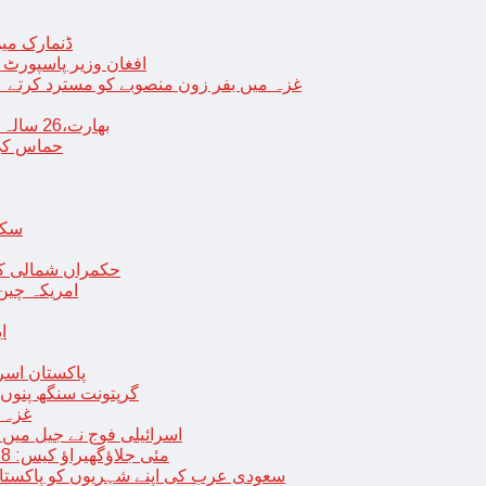
ڈنمارک میں
افغان وزیر پاسپورٹ 
غزہ میں بفر زون منصوبے کو مسترد کرتے ہی
بھارت،26 سالہ ڈاکٹر شاہانہ نے جہیز کے تقاضے پر اپنی زندگی کا خاتمہ کر لیا
حماس کی 
سکھ
حکمراں شمالی کور
امریکہ چین
ا
پاکستان اسر
گرپتونت سنگھ پنوں ق
غزہ ک
< > اسرائیلی فوج نے جیل 
9 مئی جلاؤگھیراؤ کیس: 8 پی ٹی آئی رہنماؤں کے ناقابل ضمانت وارنٹ گرفتاری جاری
سعودی عرب کی اپنے شہریوں کو پاکستان سمیت 25 ممالک جانے سے اجتناب