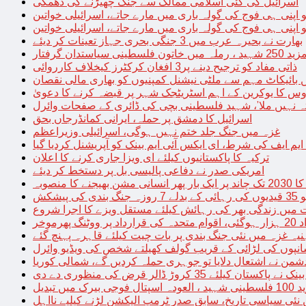
اسرائیل کی کئی اسلامی ممالک سے جنگ چھیڑنے کی دھمکی
 اپنی ہی فوج کی گولہ باری میں مارے جاتے، اسرائیلی خواتین
 اپنی ہی فوج کی گولہ باری میں مارے جاتے، اسرائیلی خواتین
بھارت نے بحیرہ عرب میں 3 جنگی بحری جہاز تعینات کر دیئے
یاستدان گرفتار
ذاتی مفاد کو ترجیح دینے پر3 افغان کرکٹرز کیخلاف کارروائی
 بائیکاٹ مہم سے ملٹی نیشنل کمپنیوں کو بھاری مالی نقصان
س کا یوکرین کے اہم اسٹریٹجک شہر پر قبضہ کرنے کا دعویٰ
تہ نہیں ملا’، شہید فلسطینی بچی کی ڈائری کے صفحات وائرل
اسرائیل کا دمشق پر حملہ، ایرانی کمانڈرجاں بحق
غزہ میں جنگ جلد ختم نہیں ہوگی، اسرائیلی وزیراعظم
 ایم ایف کی شرط، ای ایکس آئی ایم بینک کو آپریشنل کردیا گیا
ترکیہ کا پاکستانیوں کیلئے ای ویزا جاری کرنے کا اعلان
امریکی صدر نے دفاعی پالیسی بل پر دستخط کر دیئے
 مشن بھیجنے کا منصوبہ
پیشکش
 میں زندگی بھر کی رہائش کیلئے مستقل ویزے کا اجرا شروع
پھرموخر
یہ غزہ میں نئی جنگ بندی پر بات چیت کیلئے قاہرہ پہنچ گئے
نپوں کی لڑائی کے قریب گولف کھیلتے شخص کی ویڈیو وائرل
شمن نے اشتعال دلایا تو جوہری حملہ کردیں گے، شمالی کوریا
ے پاکستان کیلئے 35 کروڑ ڈالر قرض کی منظوری دے دی
ں تبدیل
 نئی سیاسی تاریخ، سابق صدر ٹرمپ الیکشن لڑنے کیلیے نااہل