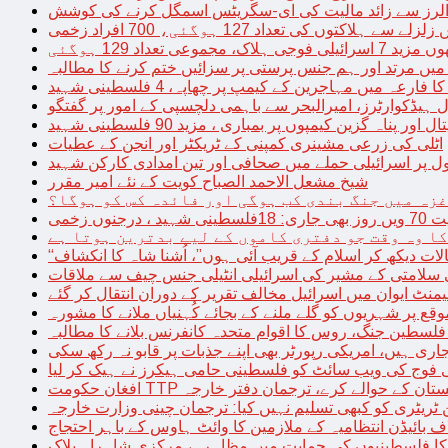
توں کی تعداد 127 ہوگئی، 700 افراد زخمی
مجموعی تعداد 129 ہوگئی
میں مرتد اور ہم جنس پرستی پر سزائیں ختم کرنے کا مطالبہ
 فارعہ میں مہاجرین کے کیمپ پر چھاپہ، 4 فلسطینی شہید
ل ہیڈکوارٹرز، امیرالبحر سے باہمی دلچسپی کے امور پر گفتگو
پناہ گزین کیمپوں پر بمباری ، مزید 90 فلسطینی شہید
اٹلی کی زرعی مشینری کمپنی کے ٹریکٹر اور انجن کے عطیات
ل پر اسرائیلی حملے میں صحافی اور تین امدادی کارکن شہید
شیخ مشعل الاحمد الصباح کویت کے نئے امیر مقرر
غزہ میں جنگ بندی کب ہوگی اور فائدہ کس کو ہوگا؟
جنوں زخمی
کا وہ وقت جو دفتری کاموں کے لیے بدترین ہوتا ہے
لات دیکھ کر اسلام کے قریب آئی ہوں”، اُشنا شاہ کا انکشاف
سلامتی کے مشیر کی اسرائیلی انٹیلی جنس چیف سے ملاقات
یمنٹ ایوان میں اسرائیل مخالف تقریر کے دوران انتقال کر گئے
ع پر شہریوں کو گلے ملنے کے بجائے کُہنیاں ملانے کا مشورہ
فلسطین جنگ، روس کا اقوام متحدہ کانفرنس بلانے کا مطالبہ
اری ہیں، امریکی رپورٹر بھی اپنے جذبات پر قابو نہ رکھ سکی
ی فوج کی ویب سائٹ کو فلسطینی حامی ہیکرز نے ہیک کر لیا
قیادت کو پاکستان کے حوالے کرے، ترجمان دفتر خارجہ
ین ٹریٹری کو کبھی تسلیم نہیں کیا: ترجمان چینی وزارت خارجہ
 بائیڈن انتظامیہ کے ملازمین کا وائٹ ہاوس کے باہر احتجاج
ں کا فلسطینیوں کی حمایت میں مظاہرہ، مرکزی شاہراہ بلاک