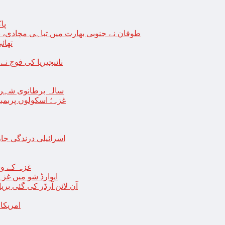
پا
طوفان نے جنوبی بھارت میں تباہی مچادی، نوا
تھائی
نائیجیریا کی فوج نے غل
19 سالہ برطانوی شہ
غزہ؛ اسکولوں پربمباری سے50 شہید، درجنوں اسرائیلی ٹی
اسرائیلی درندگی ج
غزہ کے وس
“ایوارڈ شو میں غز
آن لائن آرڈر کی گئی بر
امریکا میں 