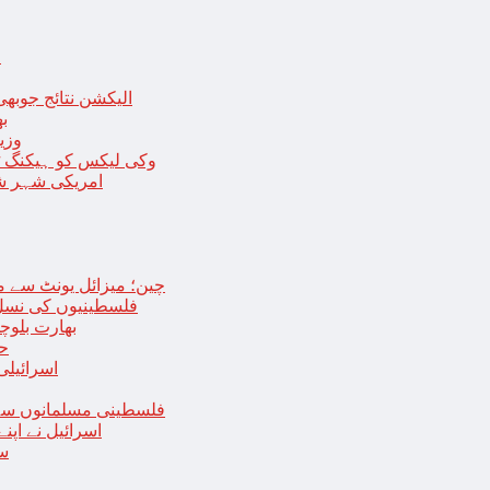
ا
الیکشن نتائج جوبھی
بھا
وزی
وکی لیکس کو ہیکنگ ٹولز ل
امریکی شہر شک
چین؛ میزائل یونٹ سے منسلک 4 جرنیلوں سمیت 9 فوجی اہلکارپ
فلسطینیوں کی نسل 
بھارت بلوچ
حما
اسرائیلی
فلسطینی مسلمانوں سے 
اسرائیل نے اپ
سع