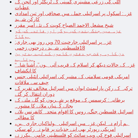
اٹلی کی زرعی مشینری کمپنی کے ٹریکٹر اور انجن کے
عطیات
غزہ: اسکول پر اسرائیلی حملے میں صحافی اور تین امدادی
کارکن شہید
شیخ مشعل الاحمد الصباح کویت کے نئے امیر مقرر
غزہ میں جنگ بندی کب ہوگی اور فائدہ کس کو
ہوگا؟
غزہ پر اسرائیلی جارحیت 70 ویں روز بھی جاری:
18فلسطینی شہید ، درجنوں زخمی
دن کا وہ وقت جو دفتری کاموں کے لیے بدترین
ہوتا ہے
“غزہ کے حالات دیکھ کر اسلام کے قریب آئی ہوں”، اُشنا شاہ
کا انکشاف
امریکی قومی سلامتی کے مشیر کی اسرائیلی انٹیلی جنس
چیف سے ملاقات
ترکیہ کے رکن پارلیمنٹ ایوان میں اسرائیل مخالف تقریر کے
دوران انتقال کر گئے
برطانیہ: کرسمس کے موقع پر شہریوں کو گلے ملنے کے
بجائے کُہنیاں ملانے کا مشورہ
اسرائیل فلسطین جنگ، روس کا اقوام متحدہ کانفرنس بلانے
کا مطالبہ
ہم آرام دہ لیکن غزہ میں اسرائیلی ہولناکیاں جاری ہیں،
امریکی رپورٹر بھی اپنے جذبات پر قابو نہ رکھ سکی
اسرائیلی فوج کی ویب سائٹ کو فلسطینی حامی ہیکرز نے