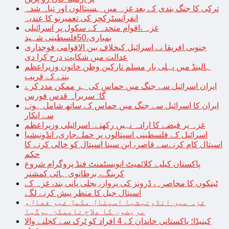
ترکی کا جنگ بندی کے بعد غزہ میں ہسپتالوں اور تباہ شدہ
انفرانسٹرکچر کی تعمیرنو کا عندیہ
غزہ ،اقوام متحدہ کے سکول پر اسرائیلی
بمباری،50فلسطینی شہید
جنوبی افریقا نے اسرائیل کیخلاف بین الاقوامی فوجداری
عدالت میں شکایت درج کرا دی
ہالینڈ میں پہلی بار مسلم تارکین وطن خاتون وزیراعظم
بننے کے قریب
ایران اسرائیل سے جنگ میں حماس کی ہر ممکن مدد کرے
گا: سربراہ قدس فورس
ایران کا اسرائیل سے جنگ میں حماس کے ساتھ شامل ہونے
سے انکار
غزہ پر قبضے کا ارادہ نہیں رکھتے: اسرائیلی وزیراعظم
اسرائیل کے فلسطینی اسپتالوں پر حملےجاری، انڈونیشیا
اسپتال کام کرنےسے قاصر، ابن سینا اسپتال کو خالی کرنے کا
حکم
پاکستان کیلیے کلائمیٹ انویسٹمنٹ فنڈ پروگرام شروع
کرینگے، برطانوی ہائی کمشنر
ٹینکوں کا محاصرہ، ڈرونز کی پرواز، بجلی پانی بند، غزہ کے
اسپتال جیل کا منظر پیش کرنے لگے
غزہ میں انڈونیشیا اسپتال مکمل غیر فعال،
مریضوں کا علاج ناممکن ہوگیا
کینیڈا؛ پاکستانی خاندان کے 4 افراد کو ٹرک سے کچلنے والا