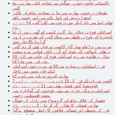
پاکستانی خاتون جویریہ منگیتر سے شادی کیلیے بھارت پہنچ
گئیں
طوفان نے جنوبی بھارت میں تباہی مچادی، نوافراد ہلاک ،
آندھرا پردیش اور تامل ناڈو میں ایمر جنسی نافذ
تھائی لینڈ میں ڈبل ڈیکر بس درخت سے ٹکرا گئی، 14 افراد
ہلاک
اسرائیلی فوج نے جبالیہ پناہ گزین کیمپ کو گھیرے میں لے لیا
نائیجیریا کی فوج نے غلطی سے میلاد النبی کی تقریب پر ڈرون
گرا دیا؛ 85 جاں بحق
یورپ میں برڈ فلو پھیل گیا ، لاکھوں مرغیاں تلف کر دی گئیں
برطانیہ آنیوالوں کی تعداد کم کرنے کیلئے قوانین مزید سخت
19 سالہ برطانوی شہری اسرائیلی فوج کی جانب سے لڑتے
ہوئے غزہ میں مارا گیا
غزہ؛ اسکولوں پربمباری سے50 شہید، درجنوں اسرائیلی
ٹینک خان یونس میں داخل
بھارتی ائیرپورٹ پانی میں ڈوب گیا
7 اکتوبر سے اب تک غزہ کے 19 لاکھ شہری بے گھر ہوگئے
انڈونیشیا: آتش فشاں پھٹنے سے 11 کوہ پیما ہلاک
اسرائیلی درندگی جاری: صہیونی فوجیوں کی گولاباری سے
متعدد فلسطینی زخمی
خضدار کے علاقے وڈھ اور گردونواح میں زلزلے کے جھٹکے
بھارتی فضائیہ کا طیارہ گر کر تباہ، 2پائلٹس ہلاک
غزہ کے وسطی اور شمالی علاقوں کا رابطہ منقطع ہوگیا: