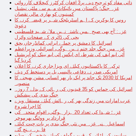
ذاتی مفاد کو ترجیح دینے پر3 افغان کرکٹرز کیخلاف کارروائی
غزہ جنگ؛ پاکستان میں بائیکاٹ مہم سے ملٹی نیشنل
کمپنیوں کو بھاری مالی نقصان
روس کا یوکرین کے اہم اسٹریٹجک شہر پر قبضہ کرنے کا
دعویٰ
غزہ: ‘آج بھی صبح ہمیں ناشتہ نہیں ملا’، شہید فلسطینی
بچی کی ڈائری کے صفحات وائرل
اسرائیل کا دمشق پر حملہ، ایرانی کمانڈرجاں بحق
غزہ میں جنگ جلد ختم نہیں ہوگی، اسرائیلی وزیراعظم
آئی ایم ایف کی شرط، ای ایکس آئی ایم بینک کو آپریشنل
کردیا گیا
ترکیہ کا پاکستانیوں کیلئے ای ویزا جاری کرنے کا اعلان
امریکی صدر نے دفاعی پالیسی بل پر دستخط کر دیئے
امریکا کا 2030 تک چاند پر ایک بار پھر انسانی مشن بھیجنے کا
منصوبہ
اسرائیل کی حماس کو 35 قیدیوں کی رہائی کے بدلے 7 روزہ
جنگ بندی کی پیشکش
عرب امارات میں زندگی بھر کی رہائش کیلئے مستقل ویزے
کا اجرا شروع
غزہ؛ شہدا کی تعداد 20 ہزار ہوگئی، اقوام متحدہ کی
قرارداد پر ووٹنگ پھرموخر
اسماعیل ہنیہ غزہ میں نئی جنگ بندی پر بات چیت کیلئے
قاہرہ پہنچ گئے
سانپوں کی لڑائی کے قریب گولف کھیلتے شخص کی ویڈیو