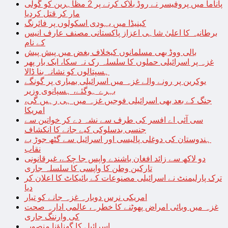
پاناما میں پروفیسر نے روڈ بلاک کرنے پر 2 مظاہرین کو گولی
مار کر قتل کردیا
کینیڈا میں یہودی اسکولوں پر فائرنگ
برطانیہ کا اعلیٰ شاہی اعزاز پاکستانی مصنف عارف انیس
کے نام
بالی ووڈ بھی مسلمانوں کیخلاف بغض میں پیش پیش
غزہ پر اسرائیلی حملوں کا سلسلہ رک نہ سکا، ایک بار پھر
ہسپتالوں کو نشانہ بنا ڈالا
یوکرین پر رونے والے غزہ میں اسرائیلی بمباری پر گونگے
بہرے ہوگئے، ہسپانوی وزیر
جنگ کے بعد بھی اسرائیلی فوجیں غزہ میں ہی رہیں گی،
امریکا
سی آئی اے افسر کی طرف سے نشہ دے کر خواتین سے
جنسی بدسلوکی کیے جانے کا انکشاف
ہندوستان کی دوغلی پالیسی اور اسرائیل سے گٹھ جوڑ بے
نقاب
دو لاکھ سے زائد افغان باشندے واپس جا چکے، غیرقانونی
تارکین وطن کا واپسی کا سلسلہ جاری
ترک پارلیمنٹ نے اسرائیلی مصنوعات کے بائیکاٹ کا اعلان کر
دیا
امریکی نرس دوبارہ غزہ جانے کو تیار
غزہ میں وبائی امراض پھوٹنے کا خطرہ، عالمی ادارہ صحت
کی وارننگ جاری
اسرائیل کا گھناؤنا منصوبہ