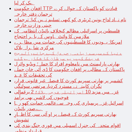
ہیک کر لیا
افغان حکومت TTP قیادت کو پاکستان کے حوالے کرے،
ترجمان دفتر خارجہ
نام نہاد لداخ یونین ٹریٹری کو کبھی تسلیم نہیں کیا: ترجمان
چینی وزارت خارجہ
فلسطین پر اسرائیلی مظالم کیخلاف بائیڈن انتظامیہ کے
ملازمین کا وائٹ ہاوس کے باہر احتجاج
امریکا: یہودیوں کا فلسطینیوں کی حمایت میں مظاہرہ،
مرکزی شاہراہ بلاک
دنیا کے سب سے زیادہ رحم دل کہے جانےوالے جج
فرینک کیپریو سرطان کا شکار ہوگئے
بھارتی پارلیمنٹ میں نامعلوم افراد کا حملہ؛ ویڈیو وائرل
پاکستان کے مطالبے پر افغان حکومت کا ڈی آئی خان حملے
کی تحقیقات کا عہد
کشمیر پر بھارتی سپریم کورٹ کا فیصلہ غیر قانونی قرار،
نگران کابینہ نے مسترد کردیا، مرتضی سولنگی
غزہ میں مزید 10 اسرائیلی فوجی ہلاک؛ 2 یرغمالی
فوجیوں کی لاشیں بھی برآمد
اسرائیل غزہ پربمباری کی وجہ سےعالمی حمایت کھو رہا
ہے،صدر بائیڈن
بھارتی سپریم کورٹ کے فیصلے پر او آئی سی کا اظہارِ
تشویش
اقوام متحدہ کی جنرل اسمبلی میں فوری جنگ بندی کی
قرارداد منظور