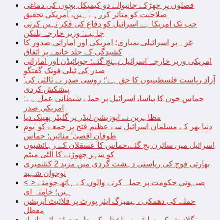
فصلوں پر چھڑکے جانیوالے دو کیمیکل بچوں کی دماغی
صلاحیت کو متاثر کررہے ہیں، امریکی تحقیق
جب تک امریکا ہے اسرائیل کو دفاع کی فکر نہیں کرنی
چاہیے: وزیر خارجہ بلنکن
غزہ پر اسرائیلی بمباری؛ امریکی اور اماراتی صدور کا
کشیدگی کے جلد خاتمے پر اتفاق
امریکی وزیر خارجہ اسرائیل پہنچ گئے؛ جوبائیڈن اور اماراتی
صدر کی ٹیلی فونک گفتگو
’آزاد ریاست فلسطینیوں کا حق ہے‘؛ روسی صدر نے ثالثی کی
پیشکش کردی
حماس خون کا پیاسا، اسرائیل پر حملے شیطانی عمل ہے:
امریکی صدر
مظاہرین نے اپوزیشن لیڈر پر گلیٹر پھینک دیا
دنیا بھر کے مسلمان اسرائیل سے عظیم فتح پر جمعے کو ’یومِ
طوفانِ اقصیٰ‘ منائیں؛ حماس
اسرائیل میں سائرن بج گئے،حماس کا عسقلان کے رہائشیوں
کو شہر چھوڑنے کا الٹی میٹم
بھارتی فوج کی ریاستی دہشت گردی میں مزید 2 کشمیری
نوجوان شہید
< > صیہونی حکومت پر حملہ کرنے والوں کے ہاتھ چومتے
ہیں؛ خامنہ ای
حملے کی دھمکی ،ہیمبرگ ایئر پورٹ پر فلائیٹ آپریشن
معطل
بنگلادیش کی سابق وزیراعظم کی طبیعت انتہائی ناساز