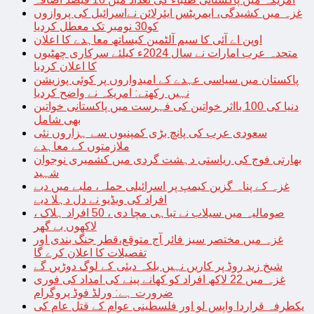
غزہ میں کشیدگی، ایمریٹس ایئرلائن نےاسرائیل کی پروازوں
کو30 نومبر تک معطل کردیا
اوپن اے آئی کا سیم آلٹمین کیساتھ معاہدے کا اعلان
متحدہ عرب امارات نے سال 2024ء کیلئے سرکاری چھٹیوں
کا اعلان کردیا
پاکستان میں سیاسی عہدے کے امیدواروں پر کوئی پوزیشن
نہیں رکھتے: امریکہ نے واضح کردیا
دنیا کی 100 بااثر خواتین کی فہرست میں پاکستانی خواتین
بھی شامل
سعودی عرب کی پانچ بڑی کمپنیوں سے ہزاروں نئی
ملازمتوں کے معاہدے
بھارتی فوج کی ریاستی دہشت گردی میں کشمیری نوجوان
شہید
غزہ کے پناہ گزین کیمپ پر اسرائیلی حملہ، ملبے میں دبے
افراد کی ویڈیو نے دل دہلا دیے
صومالیہ میں سیلاب نے تباہی مچا دی ، 50 افراد ہلاک ،
لاکھوں بے گھر
غزہ میں مختصر سیز فائر آج متوقع،قطر جنگ بندی اور
تفصیلات کا اعلان کرے گا
شیخ زید روڈ پر کاریں نہیں بلکہ دبئی کے لوگ دوڑیں گے
غزہ میں 22 لاکھ افراد کو کھانے پینے کی امداد کی فوری
ضرورت ہے: ورلڈ فوڈ پروگرام
یکطرفہ قراردا واپس لو اور فلسطینی عوام کے قتل عام کی