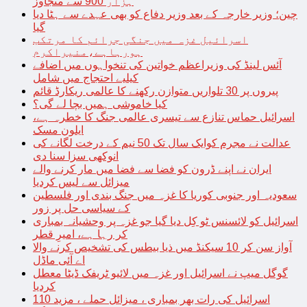
ہزار 900 سے متجاوز
چین؛ وزیر خارجہ کے بعد وزیر دفاع کو بھی عہدے سے ہٹا دیا
گیا
اسرائیل غزہ میں جنگی جرائم کا مرتکب
ہورہاہے،منیراکرم
آئس لینڈ کی وزیراعظم خواتین کی تنخواہوں میں اضافے
کیلیے احتجاج میں شامل
پیروں پر 30 تلواریں متوازن رکھنے کا عالمی ریکارڈ قائم
کیا خاموشی ہمیں بچا لے گی؟
اسرائیل حماس تنازع سے تیسری عالمی جنگ کا خطرہ ہے،
ایلون مسک
عدالت نے مجرم کوایک سال تک 50 نیم کے درخت لگانے کی
انوکھی سزا سنا دی
ایران نے اپنے ڈرون کو فضا سے فضا میں مار کرنے والے
میزائل سے لیس کردیا
سعودیہ اور جنوبی کوریا کا غزہ میں جنگ بندی اور فلسطین
کے سیاسی حل پر زور
اسرائیل کو لائسنس ٹو کِل دیا گیا جو غزہ پر وحشیانہ بمباری
کر رہا ہے، امیرِ قطر
آواز سن کر 10 سیکنڈ میں ذیا بیطس کی تشخیص کرنے والا
اے آئی ماڈل
گوگل میپ نے اسرائیل اور غزہ میں لائیو ٹریفک ڈیٹا معطل
کردیا
اسرائیل کی رات بھر بمباری ، میزائل حملے ، مزید 110