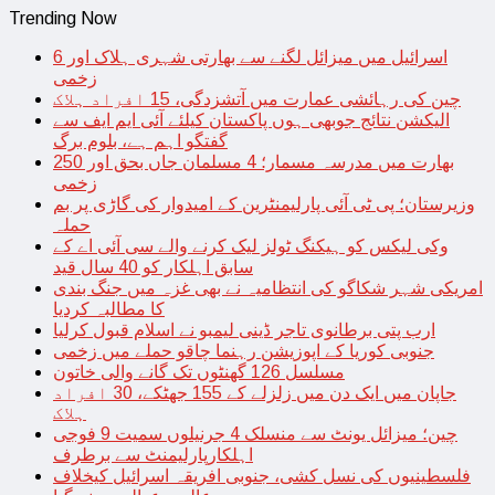
Trending Now
اسرائیل میں میزائل لگنے سے بھارتی شہری ہلاک اور 6
زخمی
چین کی رہائشی عمارت میں آتشزدگی، 15 افراد ہلاک
الیکشن نتائج جوبھی ہوں پاکستان کیلئے آئی ایم ایف سے
گفتگو اہم ہے، بلوم برگ
بھارت میں مدرسہ مسمار؛ 4 مسلمان جاں بحق اور 250
زخمی
وزیرستان؛ پی ٹی آئی پارلیمنٹرین کے امیدوار کی گاڑی پر بم
حملہ
وکی لیکس کو ہیکنگ ٹولز لیک کرنے والے سی آئی اے کے
سابق اہلکار کو 40 سال قید
امریکی شہر شکاگو کی انتظامیہ نے بھی غزہ میں جنگ بندی
کا مطالبہ کردیا
ارب پتی برطانوی تاجر ڈینی لیمبو نے اسلام قبول کرلیا
جنوبی کوریا کے اپوزیشن رہنما چاقو حملے میں زخمی
مسلسل 126 گھنٹوں تک گانے والی خاتون
جاپان میں ایک دن میں زلزلے کے 155 جھٹکے، 30 افراد
ہلاک
چین؛ میزائل یونٹ سے منسلک 4 جرنیلوں سمیت 9 فوجی
اہلکارپارلیمنٹ سے برطرف
فلسطینیوں کی نسل کشی، جنوبی افریقہ اسرائیل کیخلاف