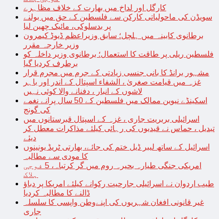
کارگل اور لداخ میں بھارت کے خلاف مظاہرے
سویڈن کی ماحولیاتی کارکن سے فلسطین کے حق میں بولنے
پر بدسلوکی، مائیک چھین لیا
برطانوی کابینہ میں ہلچل؛ سابق وزیراعظم ڈیوڈ کیمرون
وزیر خارجہ مقرر
فلسطین ریلی پر طاقت کا استعمال؛ برطانوی وزیر داخلہ کو
برطرف کردیا گیا
مشہور برانڈ کا بانی جنسی زیادتی کے جرم میں مجرم قرار
غزہ میں قیامت صغریٰ ، الشفاء اسپتال کے اندر اور باہر
لاشوں کے انبار ، دفنانے والا کوئی نہیں
اسکینڈے نیوین ممالک میں فلسطین کے 50 سال پرانے نغمے
کی گونج
اسرائیلی بربریت جاری ، غزہ کے اسپتال قبرستانوں میں
تبدیل ، حماس نے قیدیوں کی رہائی کیلئے مذاکرات معطل کر
دیئے
اسرائیل کے ساتھ لیبر ڈیل ختم کی جائے، بھارتی ٹریڈ یونینوں
کا مودی سے مطالبہ
امریکی جنگی طیارہ بحیرہ روم میں گر کرتباہ، 5 فوجی
ہلاک
طیب اردوان نے اسرائیلی جارحیت رکوانے کیلئے امریکا پر دباؤ
ڈالنے کا مطالبہ کردیا
غیر قانونی افغان شہریوں کی اپنےوطن واپسی کا سلسلہ
جاری