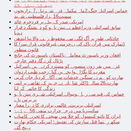
چیف کا بیٹا ہلاک
حماس اسرائیل جنگ،2ماہ مکمل: غزہ شہرتباہ،7ہزاربچوں
سمیت16ہزارفلسطینی شہید
امریکی صدر کے بیٹے پر فردجرم عائد
سابق اسرائیلی وزیراعظم نے نیتن یاہو کو دہشتگرد قرار
دیدیا
حادثاتی طور پر آگ لگنے سے محفوظ رہنے والا نیا ایندھن
ڈنمارک میں قرآن پاک کی بےحرمتی غیرقانونی قرار،سزا کا
قانون منظور
افغان وزیر پاسپورٹ معاملہ :پاکستان پاسپورٹ کی جانچ
پڑتال کرے گا، دفتر خارجہ
غزہ میں بفر زون منصوبے کو مسترد کرتے ہیں ،اسرائیل
مغرب کا بگڑا ہوا بچہ بن گیا :رجب طیب اردوان
بھارت کو ہم نے سنگین خدشات سے آگاہ کردیا، جان کربی
بھارت،26 سالہ ڈاکٹر شاہانہ نے جہیز کے تقاضے پر اپنی
زندگی کا خاتمہ کر لیا
حماس کی قید سے رہا ہونیوالے اسرائیلی شہری نیتن یاہو
پر برس پڑے
اسرائیلی بربریت، عالمی برادری کا دہرا معیار
سائیبیریا میں درجہ حرارت منفی 56 ہوگیا
ایران کا بائیو کیپسول کو خلا میں بھیجنے کا تجربہ کامیاب
سکھ رہنما قتل سازش کی تفتیش؛ امریکی حکام بھارت
پہنچ گئے