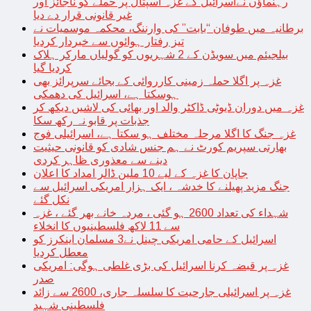
رہنماؤں نےاسرائیل کے غزہ اسپتال پر حملے کو ناجائز اور
غیر قانونی قرار دے دیا
برطانیہ میں طوفان “بابت” کی وارننگ، محکمہ موسمیات نے
تیز رفتار ہوائوں سے خبردار کردیا
بیلجیئم میں سویڈن کے 2 شہریوں کو گولیاں مارکر ہلاک
کردیا گیا
غزہ پر اگلا حملہ زمینی کارروائی کے بجائے سرپرائز بھی
ہوسکتا ہے، اسرائیل کی دھمکی
غزہ میں دوران ڈیوٹی ڈاکٹر والد اور بھائی کی لاشیں دیکھ کر
جذبات پر قابو نہ رکھ سکا
غزہ جنگ کا اگلا مرحلہ مختلف ہو سکتا ہے، اسرائیلی فوج
بھارتی سپریم کورٹ نے ہم جنس شادی کو قانونی حیثیت
دینے سے معذوری ظاہر کردی
جاپان کا غزہ کے لیے 10 ملین ڈالر امداد کا اعلان
جنگ مزید پھیلنے کا خدشہ ، ایک ہزار امریکی اسرائیل سے
نکل گئے
شہداء کی تعداد 2600 ہو گئی ، مردہ خانے بھر گئے ، غزہ
سے 11 لاکھ فلسطینیوں کا انخلاء
اسرائیل کے حامی امریکی چینل نے3 مسلمان اینکرز کو
معطل کردیا
غزہ پر قبضہ کرنا اسرائیل کی بڑی غلطی ہوگی: امریکی
صدر
غزہ پر اسرائیلی جارحیت کا سلسلہ جاری، 2600 سے زائد
فلسطینی شہید