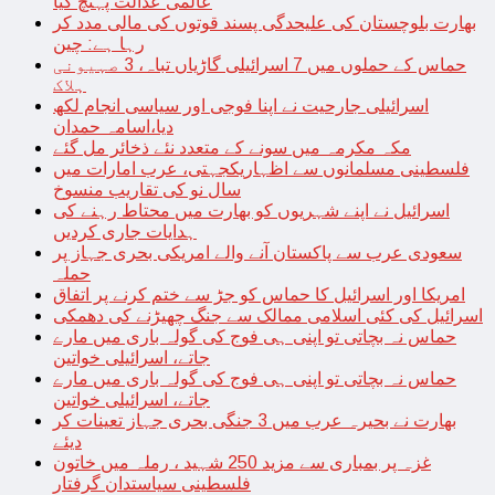
عالمی عدالت پہنچ گیا
بھارت بلوچستان کی علیحدگی پسند قوتوں کی مالی مدد کر
رہا ہے: چین
حماس کے حملوں میں 7 اسرائیلی گاڑیاں تباہ، 3 صہیونی
ہلاک
اسرائیلی جارحیت نے اپنا فوجی اور سیاسی انجام لکھ
دیا،اسامہ حمدان
مکہ مکرمہ میں سونے کے متعدد نئے ذخائر مل گئے
فلسطینی مسلمانوں سے اظہاریکجہتی، عرب امارات میں
سال نو کی تقاریب منسوخ
اسرائیل نے اپنے شہریوں کو بھارت میں محتاط رہنے کی
ہدایات جاری کردیں
سعودی عرب سے پاکستان آنے والے امریکی بحری جہاز پر
حملہ
امریکا اور اسرائیل کا حماس کو جڑ سے ختم کرنے پر اتفاق
اسرائیل کی کئی اسلامی ممالک سے جنگ چھیڑنے کی دھمکی
حماس نہ بچاتی تو اپنی ہی فوج کی گولہ باری میں مارے
جاتے، اسرائیلی خواتین
حماس نہ بچاتی تو اپنی ہی فوج کی گولہ باری میں مارے
جاتے، اسرائیلی خواتین
بھارت نے بحیرہ عرب میں 3 جنگی بحری جہاز تعینات کر
دیئے
غزہ پر بمباری سے مزید 250 شہید ، رملہ میں خاتون
فلسطینی سیاستدان گرفتار