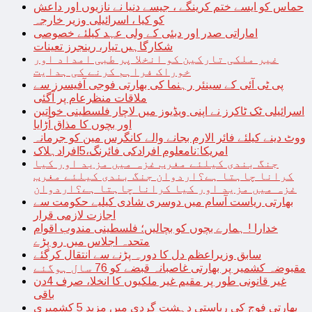
حماس کو ایسے ختم کرینگے ، جیسے دنیا نے نازیوں اور داعش
کو کیا ، اسرائیلی وزیر خارجہ
اماراتی صدر اور دبئی کے ولی عہد کیلئے خصوصی
شکارگاہیں تیار، رینجرز تعینات
غیر ملکی تارکین کو انخلا پر طبی امداد اور
خوراک فراہم کرنے کی ہدایت
پی ٹی آئی کے سینئر رہنما کی بھارتی فوجی آفیسرز سے
ملاقات منظرعام پر آگئی
اسرائیلی ٹک ٹاکرز نے اپنی ویڈیوز میں لاچار فلسطینی خواتین
اور بچوں کا مذاق اُڑایا
ووٹ دینے کیلئے فائر الارم بجانے والے کانگرس مین کو جرمانہ
امریکا:نامعلوم افرادکی فائرنگ،5افرادہلاک
جنگ بندی کیلئے مغرب غزہ میں مزید اور کیا
کرانا چاہتا ہے؟اردوان جنگ بندی کیلئے مغرب
غزہ میں مزید اور کیا کرانا چاہتا ہے؟اردوان
بھارتی ریاست آسام میں دوسری شادی کیلیے حکومت سے
اجازت لازمی قرار
خدارا ! ہمارے بچوں کو بچالیں؛ فلسطینی مندوب اقوام
متحدہ اجلاس میں رو پڑے
سابق وزیراعظم دل کا دورہ پڑنے سے انتقال کرگئے
مقبوضہ کشمیر پر بھارتی غاصبانہ قبضے کو 76 سال ہوگئے
غیر قانونی طور پر مقیم غیر ملکیوں کا انخلا، صرف 4دن
باقی
بھارتی فوج کی ریاستی دہشت گردی میں مزید 5 کشمیری