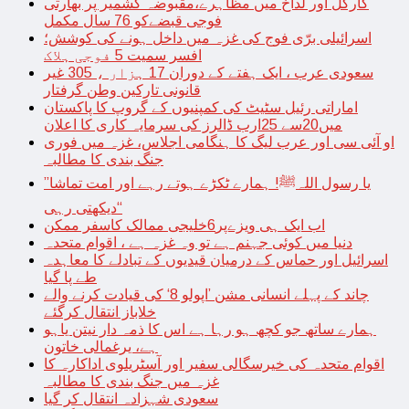
کارگل اور لداخ میں مظاہرے،مقبوضہ کشمیر پر بھارتی
فوجی قبضےکو 76 سال مکمل
اسرائیلی برّی فوج کی غزہ میں داخل ہونے کی کوشش؛
افسر سمیت 5 فوجی ہلاک
سعودی عرب ، ایک ہفتے کے دوران 17 ہزار ، 305 غیر
قانونی تارکین وطن گرفتار
اماراتی رئیل سٹیٹ کی کمپنیوں کے گروپ کا پاکستان
میں20سے 25ارب ڈالرز کی سرمایہ کاری کا اعلان
او آئی سی اور عرب لیگ کا ہنگامی اجلاس، غزہ میں فوری
جنگ بندی کا مطالبہ
’’یا رسول اللہﷺ! ہمارے ٹکڑے ہوتے رہے اور امت تماشا
دیکھتی رہی‘‘
اب ایک ہی ویزےپر6خلیجی ممالک کاسفر ممکن
دنیا میں کوئی جہنم ہے تو وہ غزہ ہے ، اقوام متحدہ
اسرائیل اور حماس کے درمیان قیدیوں کے تبادلے کا معاہدہ
طے پا گیا
چاند کے پہلے انسانی مشن ’اپولو 8‘ کی قیادت کرنے والے
خلاباز انتقال کرگئے
ہمارے ساتھ جو کچھ ہو رہا ہے اس کا ذمہ دار نیتن یاہو
ہے، یرغمالی خاتون
اقوام متحدہ کی خیرسگالی سفیر اور آسٹریلوی اداکارہ کا
غزہ میں جنگ بندی کا مطالبہ
سعودی شہزادہ انتقال کر گیا