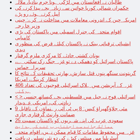
طالبان نے افغانستان میں لڑکی ہونا جرم بنادیا، ملالہ
حکمراں شمالی کوریا خواتین سے زیادہ بچے پیدا کرنے کی
اپیل کرتے ہوئے رو پڑے
امریکہ چین کے اندرونی معاملات میں مداخلت نہ کرے: چینی
وزیر خا رجہ
اقوام متحدہ کی جنرل اسمبلی میں پاکستان کی بڑی
کامیابی
ایشیائی ترقیاتی بینک نے پاکستان کیلئے قرض کی منظوری
دیدی
یونان کشتی حادثے کا مرکزی ملزم گرفتار
پاکستان اسرائیل کو دھمکی دے تو غزہ جنگ رک سکتی ہے،
سربراہ حماس
گرپتونت سنگھ پنوں قتل سازش، بھارتی تحقیقات کے نتائج کا
انتظار کرینگے، امریکا
غزہ کے آپریشن میں ہلاک اسرائیلی فوجیوں کی تعداد 406
ہوگئی
< > اسرائیلی فوج نے جیل میں فلسطینی بچے کیساتھ جنسی
زیادتی کی، امریکی عہدیدار
9 مئی جلاؤگھیراؤ کیس: 8 پی ٹی آئی رہنماؤں کے ناقابل
ضمانت وارنٹ گرفتاری جاری
سعودی عرب کی اپنے شہریوں کو پاکستان سمیت 25
ممالک جانے سے اجتناب برتنے کی ہدایت
غزہ میں محفوظ مقامات کا قیام ممکن نہیں، اقوام متحدہ
آسٹریلیا میں مینٹس کیڑے کی دو نئی نسلیں دریافت