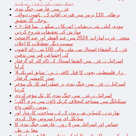
جنگ بندی کا آغاز ہوگیا
غزہ میں عارضی جنگ بندی
برطانیہ 110 برس میں قدرتی آفات کے ہاتھوں دیوالیہ
ہوجائے گا، تحقیق
< > مودی کیلیے نئی پریشانی؛ امریکا نے سکھ رہنما قتل
سازش کی تحقیقات شروع کردیں
متحدہ عرب امارات: 2024 میں عید الفطر اور عید الاضحیٰ
سمیت دیگر تعطیلات کا اعلان
غزہ کے الشفاء اسپتال سے ملنے والی 100 سے زائد لاشوں
کی اجتماعی قبر میں تدفین
اسرائیل نے غزہ میں الشفا اسپتال کے ڈائرکٹر کو گرفتار
کرلیا
‘4ہزار فلسطینی بچوں کا قتل کافی نہیں’: سابق امریکی
صدر کامشیر گرفتار
اسرائیل نے غزہ میں جنگ بندی پر عملدرآمد کل تک مؤخر
کردیا
اسرائیل نے غزہ میں جنگ بندی کل تک مؤخرکردی
سنکیانگ میں مساجد کیخلاف کریک ڈاؤن میں تیزی آگئی؛
ہیومن رائٹس واچ
بھارت نے کینیڈین شہریوں کے لیے سیاحت، کاروبار اور
میڈیکل ای ویزا سروس بحال کردی
حماس اور اسرائیل میں 4 روزہ عارضی جنگ بندی کا
معاہدہ طے
امریکہ میں پاکستانی طلباء کی تعداد میں 16 فیصد اضافہ