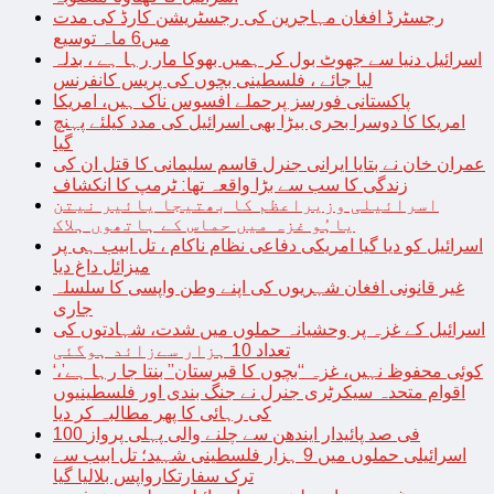
رجسٹرڈ افغان مہاجرین کی رجسٹریشن کارڈ کی مدت
میں6 ماہ توسیع
اسرائیل دنیا سے جھوٹ بول کر ہمیں بھوکا مار رہا ہے ، بدلہ
لیا جائے ، فلسطینی بچوں کی پریس کانفرنس
پاکستانی فورسز پرحملے افسوس ناک ہیں، امریکا
امریکا کا دوسرا بحری بیڑا بھی اسرائیل کی مدد کیلئے پہنچ
گیا
عمران خان نے بتایا ایرانی جنرل قاسم سلیمانی کا قتل ان کی
زندگی کا سب سے بڑا واقعہ تھا: ٹرمپ کا انکشاف
اسرائیلی وزیراعظم کا بھتیجا یائیر نیتن
یاہُو غزہ میں حماس کے ہاتھوں ہلاک
اسرائیل کو دیا گیا امریکی دفاعی نظام ناکام ، تل ابیب ہی پر
میزائل داغ دیا
غیر قانونی افغان شہریوں کی اپنے وطن واپسی کا سلسلہ
جاری
اسرائیل کے غزہ پر وحشیانہ حملوں میں شدت، شہادتوں کی
تعداد 10 ہزار سےزائد ہوگئی
‘کوئی محفوظ نہیں، غزہ “بچوں کا قبرستان” بنتا جا رہا ہے’،
اقوام متحدہ سیکرٹری جنرل نے جنگ بندی اور فلسطینیوں
کی رہائی کا پھر مطالبہ کر دیا
100 فی صد پائیدار ایندھن سے چلنے والی پہلی پرواز
اسرائیلی حملوں میں 9 ہزار فلسطینی شہید؛ تل ابیب سے
ترک سفارتکارواپس بلالیا گیا