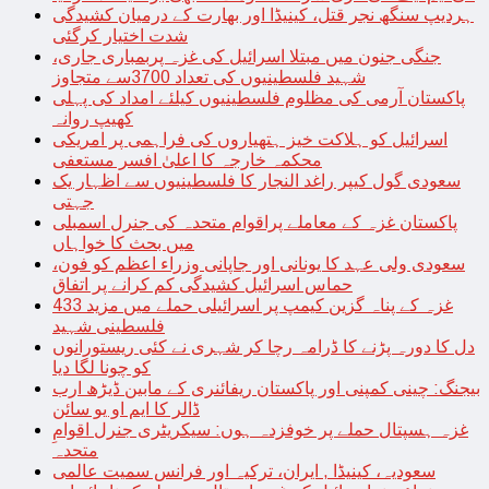
ہردیپ سنگھ نجر قتل، کینیڈا اور بھارت کے درمیان کشیدگی
شدت اختیار کرگئی
جنگی جنون میں مبتلا اسرائیل کی غزہ پربمباری جاری،
شہید فلسطینیوں کی تعداد 3700سے متجاوز
پاکستان آرمی کی مظلوم فلسطینیوں کیلئے امداد کی پہلی
کھیپ روانہ
اسرائیل کو ہلاکت خیز ہتھیاروں کی فراہمی پر امریکی
محکمہ خارجہ کا اعلیٰ افسر مستعفی
سعودی گول کیپر راغد النجار کا فلسطینیوں سے اظہار یک
جہتی
پاکستان غزہ کے معاملے پراقوام متحدہ کی جنرل اسمبلی
میں بحث کا خواہاں
سعودی ولی عہد کا یونانی اور جاپانی وزراء اعظم کو فون،
حماس اسرائیل کشیدگی کم کرانے پر اتفاق
غزہ کے پناہ گزین کیمپ پر اسرائیلی حملے میں مزید 433
فلسطینی شہید
دل کا دورہ پڑنے کا ڈرامہ رچا کر شہری نے کئی ریستورانوں
کو چونا لگا دیا
بیجنگ: چینی کمپنی اور پاکستان ریفائنری کے مابین ڈیڑھ ارب
ڈالر کا ایم او یو سائن
غزہ ہسپتال حملے پر خوفزدہ ہوں: سیکریٹری جنرل اقوامِ
متحدہ
سعودیہ، کینیڈا , ایران، ترکیہ اور فرانس سمیت عالمی