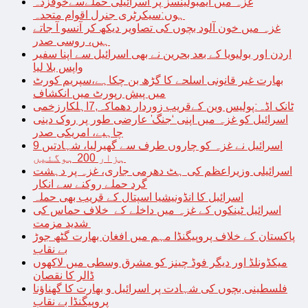
غزہ میں ایمبولینسز پر اسرائیلی حملےسےخوفزدہ
ہوں:سیکرٹری جنرل اقوام متحدہ
غزہ میں خون آلود بچوں کی تصاویر دیکھ کر آنسو آ جاتے
ہیں، روسی صدر
اردن اور بولیویا کے بعد بحرین نے بھی اسرائیل سے اپنا سفیر
واپس بلا لیا
بھارت غیر قانونی اسلحے کا گڑھ بن چکاہے،سپریم کورٹ
میں پیش رپورٹ میں انکشاف
ٹانک اڈہ:پولیس وین کےقریب زوردار دھماکہ,7اہلکارزخمی
اسرائیل کو غزہ میں اپنی ‘جنگ’ عارضی طور پر روک دینی
چاہیے، امریکی صدر
اسرائیل نے غزہ کو چاروں طرف سے گھیرلیا، شہادتیں 9
ہزار 200 ہوگئیں
اسرائیلی وزیراعظم کی ہٹ دھرمی جاری، غزہ پر دہشت
گرد حملے روکنے سے انکار
اسرائیل کا انڈونیشیا اسپتال کے قریب بھی حملہ
اسرائیل ٹینکوں کے غزہ میں داخلے کے خلاف حماس کی
شدید مزمت
پاکستان کے خلاف پروپیگنڈا مہم میں افغان بھارت گٹھ جوڑ
بے نقاب
میکڈونلڈ اور دیگر فوڈ چینز کو مشرق وسطی میں لاکھوں
ڈالر کا نقصان
فلسطینی بچوں کی شہادت پر اسرائیل و بھارت کا گھناؤنا
پروپیگنڈا بے نقاب