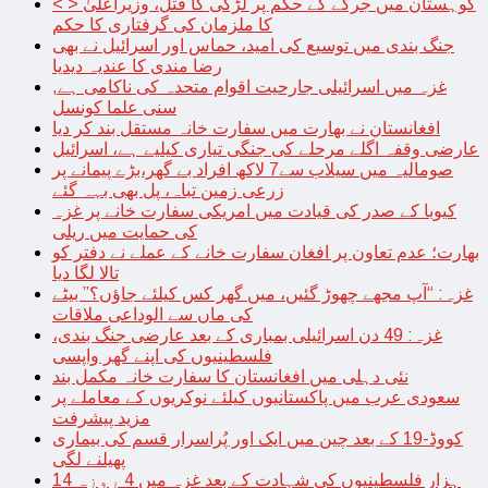
< > کوہستان میں جرگے کے حکم پر لڑکی کا قتل، وزیراعلیٰ
کا ملزمان کی گرفتاری کا حکم
جنگ بندی میں توسیع کی امید، حماس اور اسرائیل نے بھی
رضا مندی کا عندیہ دیدیا
غزہ میں اسرائیلی جارحیت اقوام متحدہ کی ناکامی ہے,
سنی علما کونسل
افغانستان نے بھارت میں سفارت خانہ مستقل بند کر دیا
عارضی وقفہ اگلے مرحلے کی جنگی تیاری کیلیے ہے، اسرائیل
صومالیہ میں سیلاب سے7 لاکھ افراد بے گھر،بڑے پیمانے پر
زرعی زمین تباہ، پل بھی بہہ گئے
کیوبا کے صدر کی قیادت میں امریکی سفارت خانے پر غزہ
کی حمایت میں ریلی
بھارت؛ عدم تعاون پر افغان سفارت خانے کے عملے نے دفتر کو
تالا لگا دیا
غزہ: “آپ مجھے چھوڑ گئیں، میں گھر کس کیلئے جاؤں؟” بیٹے
کی ماں سے الوداعی ملاقات
غزہ: 49 دن اسرائیلی بمباری کے بعد عارضی جنگ بندی،
فلسطینیوں کی اپنے گھر واپسی
نئی دہلی میں افغانستان کا سفارت خانہ مکمل بند
سعودی عرب میں پاکستانیوں کیلئے نوکریوں کے معاملے پر
مزید پیشرفت
کووڈ-19 کے بعد چین میں ایک اور پُراسرار قسم کی بیماری
پھیلنے لگی
14 ہزار فلسطینیوں کی شہادت کے بعد غزہ میں 4 روزہ