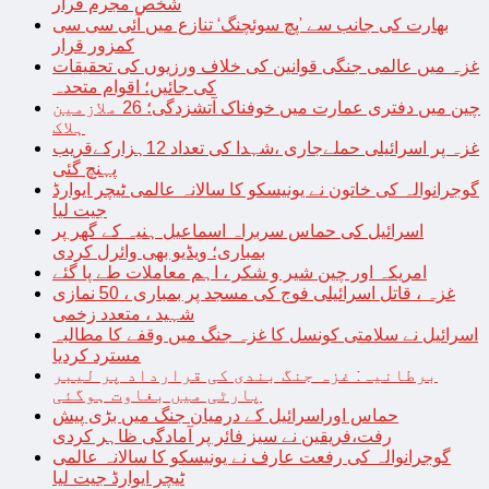
شخص مجرم قرار
بھارت کی جانب سے ’پچ سوئچنگ‘ تنازع میں آئی سی سی
کمزور قرار
غزہ میں عالمی جنگی قوانین کی خلاف ورزیوں کی تحقیقات
کی جائیں؛ اقوام متحدہ
چین میں دفتری عمارت میں خوفناک آتشزدگی؛ 26 ملازمین
ہلاک
غزہ پر اسرائیلی حملےجاری ،شہدا کی تعداد 12ہزارکےقریب
پہنچ گئی
گوجرانوالہ کی خاتون نے یونیسکو کا سالانہ عالمی ٹیچر ایوارڈ
جیت لیا
اسرائیل کی حماس سربراہ اسماعیل ہنیہ کے گھر پر
بمباری؛ ویڈیو بھی وائرل کردی
امریکہ اور چین شیر و شکر ، اہم معاملات طے پا گئے
غزہ ، قاتل اسرائیلی فوج کی مسجد پر بمباری ، 50 نمازی
شہید ، متعدد زخمی
اسرائیل نے سلامتی کونسل کا غزہ جنگ میں وقفے کا مطالبہ
مسترد کردیا
برطانیہ: غزہ جنگ بندی کی قرارداد پر لیبر
پارٹی میں بغاوت ہوگئی
حماس اوراسرائیل کے درمیان جنگ میں بڑی پیش
رفت،فریقین نے سیز فائر پر آمادگی ظاہر کردی
گوجرانوالہ کی رفعت عارف نے یونیسکو کا سالانہ عالمی
ٹیچر ایوارڈ جیت لیا