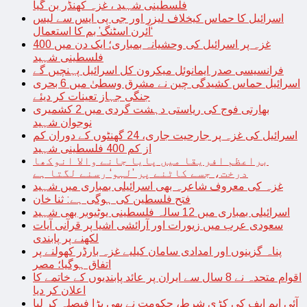
فلسطینی شہید ، غزہ کھنڈر بن گیا
اسرائیل کا حماس کیخلاف لیزر اور جی پی ایس سے لیس
‘آئرن اسٹنگ’ بم کا استعمال
غزہ پر اسرائیل کی وحشیانہ بمباری؛ ایک دن میں 400
فلسطینی شہید
فرانسیسی صدر ایمانوئل میکرون کل اسرائیل پہنچیں گے
اسرائیل حماس کشیدگی چین نے مشرق وسطیٰ میں 6 بحری
جنگی جہاز تعینات کر دیئے
بھارتی فوج کی ریاستی دہشت گردی میں 2 کشمیری
نوجوان شہید
اسرائیل کی غزہ پر جارحیت جاری، 24 گھنٹوں کے دوران کم
از کم 400 فلسطینی شہید
براعظم افریقا میں پایا جانے والا انوکھا
درخت، جسے کاٹنے پر ’لہو‘ رسنے لگتا ہے
غزہ کی معروف شاعرہ بھی اسرائیلی بمباری میں شہید
فتح فلسطین کی ہوگی ہے: ثنا خان
اسرائیلی بمباری میں 12 سالہ فلسطینی یوٹیوبر بھی شہید
سعودی عرب میں زیورات اور آرائشی اشیا پر قرآنی آیات
لکھنے پر پابندی
پناہ گزینوں اور امدادی سامان کیلیے غزہ بارڈر کھولنے پر
اتفاق ہوگیا؛ مصر
اقوام متحدہ نے 8 سال سے ایران پر عائد پابندیوں کے خاتمے کا
اعلان کر دیا
آئی ایم ایف کی کڑی شرط، حکومت نے بھی بڑا فیصلہ کر لیا