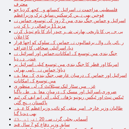
معترف
فلسطینی مزاحمت نے اسرائیل کیساتھ وہ کچھ کردیا جو
فوجیں بھی نہیں کرسکتیں،سابق ترک وزیراعظم
اسرائیل و حماس جنگ بندی میں 2 روز کی توسیع، حماس نے
مزید 11 یرغمالی رہا کر دیے
بی جے پی کا تاریخی بھارتی شہر حیدر آباد کا نام تبدیل کرنے
کا اعلان
رہائی پانے والے یرغمالیوں نے حماس کے سلوک کو اچھا قرار
دیا، اسرائیلی صحافی کا اعتراف
جنگ بندی میں توسیع کے امکانات،حماس اور اسرائیل نے
عندیہ دے دیا
امریکا اور قطر کا جنگ بندی میں توسیع کیلیے اسرائیل پر
دباؤ؛ حماس نے ہامی بھرلی
اسرائیل اور حماس کے درمیان عارضی جنگ بندی کے معاہدے
میں توسیع کے امکانات
غزہ میں سٹار لنک سیٹلائٹ کے لیے منظوری
ضروری،اسرائیل اور مسک کے درمیان معاہدہ طے پاگیا
ٹیکس نیٹ اور ٹیکس ریونیو بڑھانے کیلیے آئی ایم ایف کی ٹیم
پاکستان پہنچ گئی
طالبان وزیر خارجہ امیر متقی کو نائب وزیراعظم کا عہدہ
بھی دیدیا گیا
آسمانی بجلی گرنے سے 20 افراد ہلاک
سابق وزیر دفاع کو 7 سال قید