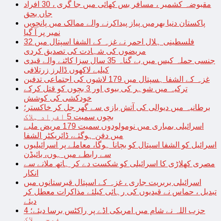
مقبوضہ کشمیر ، مسافر بس کھائی میں جا گری ، 30 افراد
جاں بحق
پاکستان دنیا بھرمیں پیاز پیداکرنے والے ممالک میں پانچویں
نمبر پر آ گیا
فلسطینی ہلال احمر نے غزہ کے الشفا اسپتال میں 32
مریضوں کی شہادت کی تصدیق کردی
جنسی حملہ کیس میں بے گناہ 35 سال سزا کاٹنے والے قیدی
کیلیے لاکھوں ڈالرز زرتلافی
غزہ کے الشفا ہسپتال میں 179 لاشوں کی اجتماعی تدفین
ترکیہ میں شوہر کی بیوی اور 3 بچوں کو قتل کرکے
خودکشی کی کوشش
برطانیہ میں دیوالی کی آتش بازی سے گھر جل کر خاکستر؛
بچوں سمیت 5 افراد ہلاک
اسرائیلی بمباری میں نومولودوں سمیت 179 مریض ملبے
میں دفن ہوگئے، ڈائریکٹر الشفا
اسرائیل کو الشفا اسپتال کو بچانا ہوگا، معاملے پر اسرائیلیوں
سے رابطے میں ہوں، بائیڈن
مصری کھلاڑی کا اسرائیلی کو شکست دے کر ہاتھ ملانے سے
انکار
اسرائیلی بربریت جاری ، غزہ کے اسپتال قبرستانوں میں
تبدیل ، حماس نے قیدیوں کی رہائی کیلئے مذاکرات معطل کر
دیئے
حزب اللہ نے شام میں امریکی اڈے پر راکٹس برسا دیئے؛ 4
فوجی ہلاک