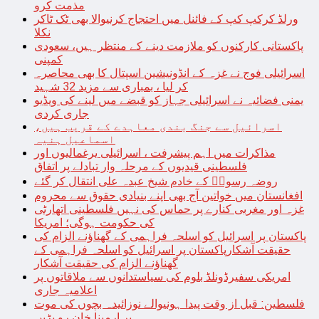
مذمت کرو
ورلڈ کرکپ کپ کے فائنل میں احتجاج کرنیوالا بھی ٹک ٹاکر
نکلا
پاکستانی کارکنوں کو ملازمت دینے کے منتظر ہیں، سعودی
کمپنی
اسرائیلی فوج نے غزہ کے انڈونیشین اسپتال کا بھی محاصرہ
کر لیا ، بمباری سے مزید 32 شہید
یمنی فضائیہ نے اسرائیلی جہاز کو قبضے میں لینے کی ویڈیو
جاری کردی
اسرائیل سے جنگ بندی معاہدے کے قریب ہیں،
اسماعیل ہنیہ
مذاکرات میں اہم پیشرفت ، اسرائیلی یرغمالیوں اور
فلسطینی قیدیوں کے مرحلہ وار تبادلے پر اتفاق
روضہ رسولؐ کے خادم شیخ عبدہ علی انتقال کر گئے
افغانستان میں خواتین آج بھی اپنے بنیادی حقوق سے محروم
غزہ اور مغربی کنارے پر حماس کی نہیں فلسطینی اتھارٹی
کی حکومت ہوگی؛ امریکا
پاکستان پر اسرائیل کو اسلحہ فراہمی کے گھناؤنے الزام کی
حقیقت آشکارپاکستان پر اسرائیل کو اسلحہ فراہمی کے
گھناؤنے الزام کی حقیقت آشکار
امریکی سفیرڈونلڈ بلوم کی سیاستدانوں سے ملاقاتوں پر
اعلامیہ جاری
فلسطین: قبل از وقت پیدا ہونیوالے نوزائیدہ بچوں کی موت
پر ارمینا خان رو پڑیں