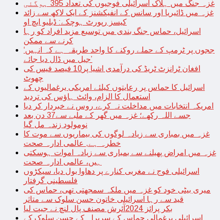
غزہ جنگ میں ہلاک اسرائیلی فوجیوں کی تعداد 395 ہوگئی
غزہ میں ڈائیریا اور سانس کے انفیکشنز کے ایک لاکھ سے زائد
کیسز رپورٹ ہوچکے: ڈبلیو ایچ او
اسرائیل، حماس جنگ بندی میں توسیع مزید افراد کو رہا
کرنے سے ممکن
‘ججوں پر ٹرمپ کے حملے روکنے کا واحد طریقہ ہے کہ انہیں
جیل میں ڈال دیا جائے’
افغان ٹرانزٹ ٹریڈ کی درآمدی اشیا پر10 فیصد فیس کی
چھوٹ
اسرائیل کا حماس پر رعایتوں کیلئے امریکی یرغمالیوں کے
استعمال کا الزام، وائٹ ہاؤس کی تردید
امریکہ انتخابات میں مداخلت نہ کرے، روس نے خبردار کر دیا
جسے اللہ رکھے؛ غزہ میں گھر کے ملبے سے37 دن بعد
نومولود زندہ مل گیا
غزہ میں بمباری سے زیادہ لوگوں کی بیماریوں سے موت کا
خطرہ ہے, عالمی ادارہ صحت
غزہ میں امراض پھیلنے سے بمباری سے زیادہ اموات ہوسکتی
ہیں، عالمی ادارہ صحت
اسرائیلی فوج نے مغربی کنارے پر دھاوا بول دیا، سیکڑوں
فلسطینی گرفتار
میری بیٹی خود کو غزہ میں ملکہ سمجھتی تھی، حماس کی
قید سے رہا اسرائیلی خاتون حسن سلوک سے متاثر
بکر پرائز 2024آئرش مصنف پال لنچ نے جیت لیا
اسرائیلی یرغمالی حماس کے سربراہ کے حسن سلوک کے