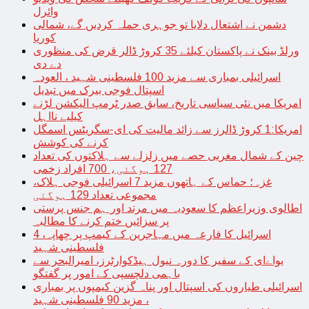
وائرل
دشمن نے اشتعال دلایا تو جوہری حملہ کردیں گے، شمالی
کوریا
ورلڈ بینک نے پاکستان کیلئے 35 کروڑ ڈالر قرض کی منظوری
دے دی
اسرائیلی بمباری سے مزید 100 فلسطینی شہید ، العودہ
اسپتال فوجی بیرک میں تبدیل
امریکا میں نئی سیاسی تاریخ، سابق صدر ٹرمپ الیکشن لڑنے
کیلیے نااہل
امریکا:1 کروڑ ڈالرز سے زائد مالیت کی ای-سگریٹس اسمگل
کرنے کی کوشش
چین کے شمال مغربی حصے میں زلزلے سے ہلاکتوں کی تعداد
127 ہوگئی، 700 افراد زخمی
غزہ؛ حماس کے ہاتھوں مزید 7 اسرائیلی فوجی ہلاک،
مجموعی تعداد 129 ہوگئی
اطالوی وزیراعظم کا سعودیہ میں مرتد اور ہم جنس پرستی
پر سزائیں ختم کرنے کا مطالبہ
اسرائیل کا فارعہ میں مہاجرین کے کیمپ پر چھاپہ، 4
فلسطینی شہید
یواےای کے سفیر کا دورہ نیول ہیڈکوارٹرز، امیرالبحر سے
باہمی دلچسپی کے امور پر گفتگو
اسرائیلی طیاروں کی اسپتال اور پناہ گزین کیمپوں پر بمباری
، مزید 90 فلسطینی شہید