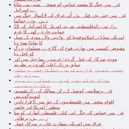
غزہ میں جنگ کا مقصد حماس کو صفحہ ہستی سے مٹانا
ہے، اسرائیل
غزہ میں جتنے بچے قتل ہوئے اُتنےعراق کی 14سالہ جنگ میں
نہیں ہوئے، جمائما
18 ہزار سے زائدفلسطینی شہید، امریکہ کا اسرائیل کی
حمایت جاری رکھنے کا عزم
امریکی میڈیا نے اسلاموفوبیا کو ہوا دینے والے مودی کے سیل
کا بھانڈا پھوڑ دیا
مقبوضہ کشمیر میں بھارتی فوج کی گاڑی نے مسلمان بزرگ
کو کچل دیا
مودی سرکار کی غنڈہ گردی؛ حریت رہنما جیل میں اور
سابق وزرائے اعلیٰ گھروں پر نظربند
حماس ہتھیار ڈال دے تو غزہ جنگ کل ختم ہو سکتی
ہے،امریکہ
مذاکرات کے بغیر کوئی یرغمالی رہا نہیں
ہوگا،ابوعبیدہ
غزہ پرسلامتی کونسل کےرکن ممالک کی رائےتقسیم،
انتونیوگوتریس
اقوام متحدہ میں فلسطینیوں کے حق میں 5 قراردادیں
منظور؛ امریکا غیر حاضر
غزہ میں حماس کی جگہ لینے کیلیے فلسطین اتھارٹی کو منا
رہے ہیں، برطانیہ
عراق میں امریکی سفارت خانے پر میزائل حملہ
غزہ؛ حماس سے لڑائی میں اسرائیل کے سابق آرمی