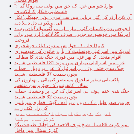
اقوام متحدہ
“ایوارڈ شو میں غزہ کے حق میں بولنے سے روکا گیا”؛
فلسطینی فنکار کا انکشاف
آن لائن آرڈر کی گئی بریانی میں سے ‘مری ہوئی چھپکلی’ نکل
آئی، ویڈیو نے دل دہلا دیے
انجوجس دن پاکستان گئی ہمارے لیے مرگئی،والدگیان پرساد
امریکا میں خوبصورت جزیرہ صرف 25 لاکھ ڈالرز میں برائے
فروخت
کینیڈا جانے کے خواہش مندوں کیلئے خوشخبری
امریکا میں اسرائیلی قونصلیٹ کے باہر خاتون کی خودسوزی
اقوام متحدہ کا پھر غزہ میں فوری جنگ بندی کا مطالبہ
غزہ میں اسرائیلی بمباری میں مزید 131 فلسطینی شہید
جنگ بندی ختم ہوتے ہی اسرئیل کے غزہ پر دوبارہ حملے،
بچوں سمیت 37 فلسطینی شہید
پاکستانی سفیر سلجوق مستنصر کیمیائی ہتھیاروں کی
سالانہ کانفرنس کے چیئرپرسن منتخب
جنگ بندی ختم ہوتے ہی اسرائیل کے غزہ پر وحشیانہ حملے،
بچوں سمیت 32 فلسطینی شہید
جرمن صدر طیارے کے دروازے پر آدھے گھنٹے قطری میزبانوں
کی راہ تکتے رہے
امریکی فوجی طیارہ جاپان کے سمندر میں
گرکرتباہ ہوگیا
امیرِ کویت 86 سالہ شیخ نواف الاحمد کی اچانک طبیعت بگڑ
گئی؛ اسپتال میں داخل