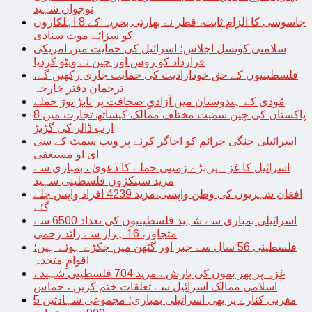
نوجوان شہید
جاسوسی کا الزام ثابت، قطر نے بھارتی بحریہ کے 8 اہلکاروں
کو سزائے موت سنادی
سلامتی کونسل اجلاس؛ اسرائیل کی حمایت میں امریکی
قرارداد کو روس اور چین نے ویٹو کردیا
فلسطینیوں کے حق خودارادیت کی حمایت جاری رکھیں گے،
ترجمان دفتر خارجہ
مُودی کے ہندوستان میں آزادیِ صحافت پر تابڑ توڑ حملے
پاکستان کی چین سمیت مختلف ممالک کیساتھ تجارت میں 8
ارب ڈالر کی گڑبڑ
اسرائیلی جنگی جرائم کو اجاگر کرنے پر ویب سمٹ کے سی
ای او مستعفی
اسرائیل کا غزہ پر بڑے زمینی حملے کا دعویٰ ، بمباری سے
مزید سینکڑوں فلسطینی شہید
افغان شہریوں کی وطن واپسی،مزید 4239 افراد واپس چلے
گئے
اسرائیلی بمباری سے شہید فلسطینیوں کی تعداد 6500 سے
متجاوز، 16 ہزار سے زائد زخمی
فلسطینی 56 سال سے جبر اور گٹھن میں جکڑے ہوئے ہیں؛
اقوامِ متحدہ
غزہ پر پھر بموں کی بارش ، مزید 704 فلسطینی شہید ،
اسلامی ممالک اسرائیل سے تعلقات ختم کریں ، حماس
مغربی کنارے پر بھی اسرائیلی بمباری؛ مجموعی شہادتیں 5