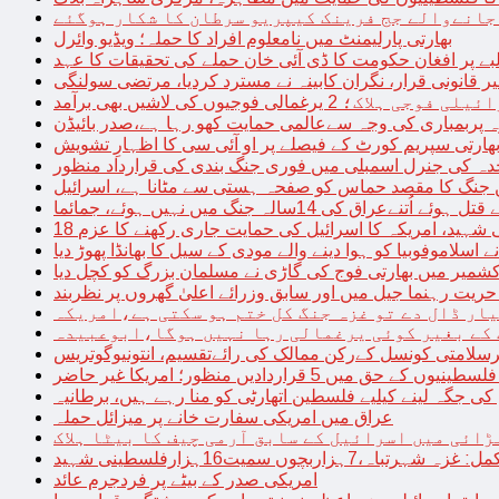
 جانےوالے جج فرینک کیپریو سرطان کا شکار ہوگئے
بھارتی پارلیمنٹ میں نامعلوم افراد کا حملہ؛ ویڈیو وائرل
بے پر افغان حکومت کا ڈی آئی خان حملے کی تحقیقات کا عہد
ر قانونی قرار، نگران کابینہ نے مسترد کردیا، مرتضی سولنگی
ہ پربمباری کی وجہ سےعالمی حمایت کھو رہا ہے،صدر بائیڈن
ھارتی سپریم کورٹ کے فیصلے پر او آئی سی کا اظہارِ تشویش
حدہ کی جنرل اسمبلی میں فوری جنگ بندی کی قرارداد منظور
 جنگ کا مقصد حماس کو صفحہ ہستی سے مٹانا ہے، اسرائیل
نےعراق کی 14سالہ جنگ میں نہیں ہوئے، جمائما
نی شہید، امریکہ کا اسرائیل کی حمایت جاری رکھنے کا عزم
ے اسلاموفوبیا کو ہوا دینے والے مودی کے سیل کا بھانڈا پھوڑ دیا
شمیر میں بھارتی فوج کی گاڑی نے مسلمان بزرگ کو کچل دیا
یت رہنما جیل میں اور سابق وزرائے اعلیٰ گھروں پر نظربند
ار ڈال دے تو غزہ جنگ کل ختم ہو سکتی ہے،امریکہ
کے بغیر کوئی یرغمالی رہا نہیں ہوگا،ابوعبیدہ
رسلامتی کونسل کےرکن ممالک کی رائےتقسیم، انتونیوگوتریس
حق میں 5 قراردادیں منظور؛ امریکا غیر حاضر
 جگہ لینے کیلیے فلسطین اتھارٹی کو منا رہے ہیں، برطانیہ
عراق میں امریکی سفارت خانے پر میزائل حملہ
ڑائی میں اسرائیل کے سابق آرمی چیف کا بیٹا ہلاک
امریکی صدر کے بیٹے پر فردجرم عائد