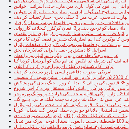
اسرائیل کی کئی اسلامی ممالک سے جنگ چھیڑنے کی دھمکی
 اپنی ہی فوج کی گولہ باری میں مارے جاتے، اسرائیلی خواتین
 اپنی ہی فوج کی گولہ باری میں مارے جاتے، اسرائیلی خواتین
بھارت نے بحیرہ عرب میں 3 جنگی بحری جہاز تعینات کر دیئے
یاستدان گرفتار
ذاتی مفاد کو ترجیح دینے پر3 افغان کرکٹرز کیخلاف کارروائی
 بائیکاٹ مہم سے ملٹی نیشنل کمپنیوں کو بھاری مالی نقصان
س کا یوکرین کے اہم اسٹریٹجک شہر پر قبضہ کرنے کا دعویٰ
تہ نہیں ملا’، شہید فلسطینی بچی کی ڈائری کے صفحات وائرل
اسرائیل کا دمشق پر حملہ، ایرانی کمانڈرجاں بحق
غزہ میں جنگ جلد ختم نہیں ہوگی، اسرائیلی وزیراعظم
 ایم ایف کی شرط، ای ایکس آئی ایم بینک کو آپریشنل کردیا گیا
ترکیہ کا پاکستانیوں کیلئے ای ویزا جاری کرنے کا اعلان
امریکی صدر نے دفاعی پالیسی بل پر دستخط کر دیئے
 مشن بھیجنے کا منصوبہ
پیشکش
 میں زندگی بھر کی رہائش کیلئے مستقل ویزے کا اجرا شروع
پھرموخر
یہ غزہ میں نئی جنگ بندی پر بات چیت کیلئے قاہرہ پہنچ گئے
نپوں کی لڑائی کے قریب گولف کھیلتے شخص کی ویڈیو وائرل
شمن نے اشتعال دلایا تو جوہری حملہ کردیں گے، شمالی کوریا
ے پاکستان کیلئے 35 کروڑ ڈالر قرض کی منظوری دے دی
ں تبدیل
 نئی سیاسی تاریخ، سابق صدر ٹرمپ الیکشن لڑنے کیلیے نااہل