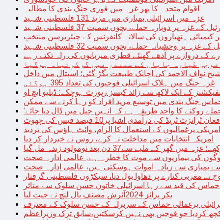
اقوام متحدہ کا پھر غزہ میں فوری جنگ بندی کا مطالبہ
غزہ میں اسرائیلی بمباری میں مزید 131 فلسطینی شہید
غزہ پر دوبارہ حملے، بچوں سمیت 37 فلسطینی شہید
کیمیائی ہتھیاروں کی سالانہ کانفرنس کے چیئرپرسن منتخب
زہ پر وحشیانہ حملے، بچوں سمیت 32 فلسطینی شہید
 کے دروازے پر آدھے گھنٹے قطری میزبانوں کی راہ تکتے رہے
فوجی طیارہ جاپان کے سمندر میں گرکرتباہ ہوگیا
غزہ جنگ میں ہلاک اسرائیلی فوجیوں کی تعداد 395 ہوگئی
فیکشنز کے ایک لاکھ سے زائد کیسز رپورٹ ہوچکے: ڈبلیو ایچ او
حماس جنگ بندی میں توسیع مزید افراد کو رہا کرنے سے ممکن
فغان ٹرانزٹ ٹریڈ کی درآمدی اشیا پر10 فیصد فیس کی چھوٹ
امریکی یرغمالیوں کے استعمال کا الزام، وائٹ ہاؤس کی تردید
امریکہ انتخابات میں مداخلت نہ کرے، روس نے خبردار کر دیا
 میں گھر کے ملبے سے37 دن بعد نومولود زندہ مل گیا
لوگوں کی بیماریوں سے موت کا خطرہ ہے, عالمی ادارہ صحت
سے بمباری سے زیادہ اموات ہوسکتی ہیں، عالمی ادارہ صحت
ج نے مغربی کنارے پر دھاوا بول دیا، سیکڑوں فلسطینی گرفتار
 حماس کی قید سے رہا اسرائیلی خاتون حسن سلوک سے متاثر
بکر پرائز 2024آئرش مصنف پال لنچ نے جیت لیا
ائیلی یرغمالی حماس کے سربراہ کے حسن سلوک کے معترف
چھ کردیا جو فوجیں بھی نہیں کرسکتیں،سابق ترک وزیراعظم