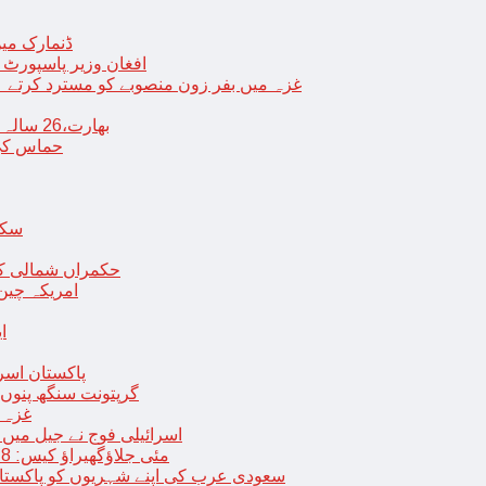
ڈنمارک میں
افغان وزیر پاسپورٹ 
غزہ میں بفر زون منصوبے کو مسترد کرتے ہی
بھارت،26 سالہ ڈاکٹر شاہانہ نے جہیز کے تقاضے پر اپنی زندگی کا خاتمہ کر لیا
حماس کی 
سکھ
حکمراں شمالی کور
امریکہ چین
ا
پاکستان اسر
گرپتونت سنگھ پنوں ق
غزہ ک
< > اسرائیلی فوج نے جیل 
9 مئی جلاؤگھیراؤ کیس: 8 پی ٹی آئی رہنماؤں کے ناقابل ضمانت وارنٹ گرفتاری جاری
سعودی عرب کی اپنے شہریوں کو پاکستان سمیت 25 ممالک جانے سے اجتناب