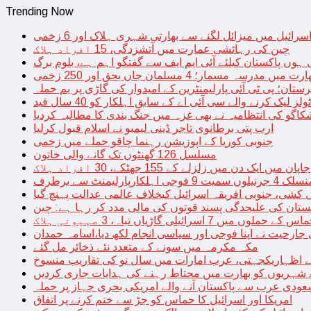
Trending Now
سرائیل میں میزائل لگنے سے بھارتی شہری ہلاک اور 6 زخمی
چین کی رہائشی عمارت میں آتشزدگی، 15 افراد ہلاک
 ہوں پاکستان کیلئے آئی ایم ایف سے گفتگو اہم ہے، بلوم برگ
رت میں مدرسہ مسمار؛ 4 مسلمان جاں بحق اور 250 زخمی
رستان؛ پی ٹی آئی پارلیمنٹرین کے امیدوار کی گاڑی پر بم حملہ
یک کرنے والے سی آئی اے کے سابق اہلکار کو 40 سال قید
اگو کی انتظامیہ نے بھی غزہ میں جنگ بندی کا مطالبہ کردیا
ارب پتی برطانوی تاجر ڈینی لیمبو نے اسلام قبول کرلیا
جنوبی کوریا کے اپوزیشن رہنما چاقو حملے میں زخمی
مسلسل 126 گھنٹوں تک گانے والی خاتون
جاپان میں ایک دن میں زلزلے کے 155 جھٹکے، 30 افراد ہلاک
ارلیمنٹ سے برطرف
کشی، جنوبی افریقہ اسرائیل کیخلاف عالمی عدالت پہنچ گیا
ستان کی علیحدگی پسند قوتوں کی مالی مدد کر رہا ہے: چین
س کے حملوں میں 7 اسرائیلی گاڑیاں تباہ، 3 صہیونی ہلاک
 جارحیت نے اپنا فوجی اور سیاسی انجام لکھ دیا،اسامہ حمدان
مکہ مکرمہ میں سونے کے متعدد نئے ذخائر مل گئے
اظہاریکجہتی، عرب امارات میں سال نو کی تقاریب منسوخ
نے شہریوں کو بھارت میں محتاط رہنے کی ہدایات جاری کردیں
ودی عرب سے پاکستان آنے والے امریکی بحری جہاز پر حملہ
امریکا اور اسرائیل کا حماس کو جڑ سے ختم کرنے پر اتفاق