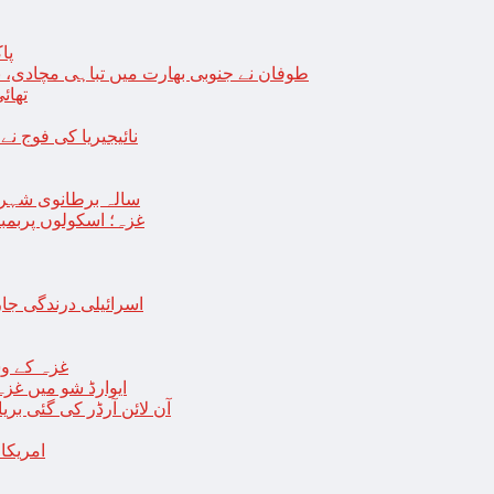
پا
طوفان نے جنوبی بھارت میں تباہی مچادی، نوا
تھائی
نائیجیریا کی فوج نے غل
19 سالہ برطانوی شہ
غزہ؛ اسکولوں پربمباری سے50 شہید، درجنوں اسرائیلی ٹی
اسرائیلی درندگی ج
غزہ کے وس
“ایوارڈ شو میں غز
آن لائن آرڈر کی گئی بر
امریکا میں 