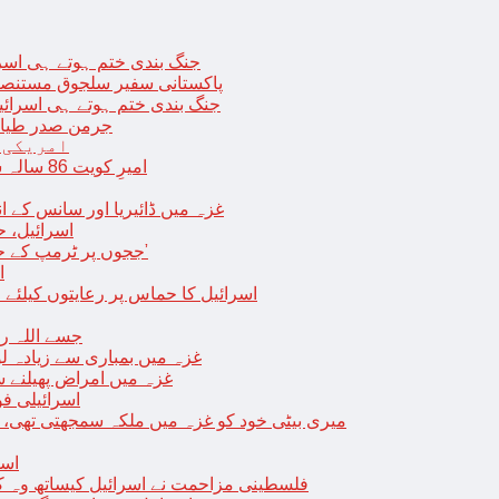
جنگ بندی ختم ہوتے ہی اسرئیل کے 
پاکستانی سفیر سلجوق مستنصر 
جنگ بندی ختم ہوتے ہی اسرائیل کے غ
جرمن صدر طیارے
امریکی 
امیرِ کویت 86 سالہ شیخ نواف الاحمد کی اچانک طبیعت بگڑ گئی؛ اسپتال میں داخل
غزہ میں ڈائیریا اور سانس کے ان
اسرائیل، 
‘ججوں پر ٹرمپ کے حملے روکنے کا واحد طریقہ ہے کہ انہیں جیل میں ڈال دیا جائے’
ا
اسرائیل کا حماس پر رعایتوں کیلئے 
جسے اللہ رکھے؛ غزہ
غزہ میں بمباری سے زیادہ 
غزہ میں امراض پھیلنے 
اسرائیلی فو
میری بیٹی خود کو غزہ میں ملکہ سمجھتی تھی،
اسر
فلسطینی مزاحمت نے اسرائیل کیساتھ وہ ک