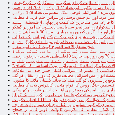
توں کی تعداد 127 ہوگئی، 700 افراد زخمی
مجموعی تعداد 129 ہوگئی
میں مرتد اور ہم جنس پرستی پر سزائیں ختم کرنے کا مطالبہ
 فارعہ میں مہاجرین کے کیمپ پر چھاپہ، 4 فلسطینی شہید
ل ہیڈکوارٹرز، امیرالبحر سے باہمی دلچسپی کے امور پر گفتگو
پناہ گزین کیمپوں پر بمباری ، مزید 90 فلسطینی شہید
اٹلی کی زرعی مشینری کمپنی کے ٹریکٹر اور انجن کے عطیات
ل پر اسرائیلی حملے میں صحافی اور تین امدادی کارکن شہید
شیخ مشعل الاحمد الصباح کویت کے نئے امیر مقرر
غزہ میں جنگ بندی کب ہوگی اور فائدہ کس کو ہوگا؟
جنوں زخمی
کا وہ وقت جو دفتری کاموں کے لیے بدترین ہوتا ہے
لات دیکھ کر اسلام کے قریب آئی ہوں”، اُشنا شاہ کا انکشاف
سلامتی کے مشیر کی اسرائیلی انٹیلی جنس چیف سے ملاقات
یمنٹ ایوان میں اسرائیل مخالف تقریر کے دوران انتقال کر گئے
ع پر شہریوں کو گلے ملنے کے بجائے کُہنیاں ملانے کا مشورہ
فلسطین جنگ، روس کا اقوام متحدہ کانفرنس بلانے کا مطالبہ
اری ہیں، امریکی رپورٹر بھی اپنے جذبات پر قابو نہ رکھ سکی
ی فوج کی ویب سائٹ کو فلسطینی حامی ہیکرز نے ہیک کر لیا
قیادت کو پاکستان کے حوالے کرے، ترجمان دفتر خارجہ
ین ٹریٹری کو کبھی تسلیم نہیں کیا: ترجمان چینی وزارت خارجہ
 بائیڈن انتظامیہ کے ملازمین کا وائٹ ہاوس کے باہر احتجاج
ں کا فلسطینیوں کی حمایت میں مظاہرہ، مرکزی شاہراہ بلاک