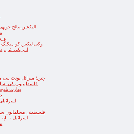
ا
الیکشن نتائج جوبھی
بھا
وزی
وکی لیکس کو ہیکنگ ٹولز ل
امریکی شہر شک
چین؛ میزائل یونٹ سے منسلک 4 جرنیلوں سمیت 9 فوجی اہلکارپ
فلسطینیوں کی نسل 
بھارت بلوچ
حما
اسرائیلی
فلسطینی مسلمانوں سے 
اسرائیل نے اپ
سع