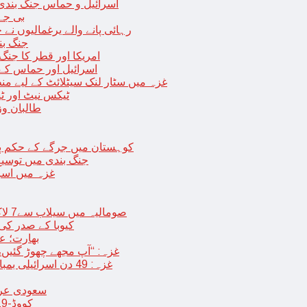
اسرائیل و حماس جنگ بندی میں 2 روز کی توسیع، حماس نے مزید 11 یرغم
بی جے 
رہائی پانے والے یرغمالیوں نے
جنگ بن
امریکا اور قطر کا جنگ
اسرائیل اور حماس کے
غزہ میں سٹار لنک سیٹلائٹ کے لیے م
ٹیکس نیٹ اور ٹی
طالبان وز
< > کوہستان میں جرگے کے حکم 
جنگ بندی میں توسیع 
غزہ میں اسر
صومالیہ میں سیلاب سے7 لاکھ افراد بے گھر،بڑے پیمانے پر زرعی زمین تباہ، پل بھی بہہ گئے
کیوبا کے صدر کی
بھارت؛ عد
غزہ: “آپ مجھے چھوڑ گئیں،
غزہ: 49 دن اسرائیلی بمباری کے بعد عارضی جنگ بندی، فلسطینیوں کی اپنے گھر واپسی
سعودی عرب 
کووڈ-19 کے بعد چین میں ایک اور پُراسرار قسم کی بیماری پھیلنے لگی