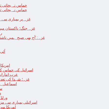
حماس نہ بچاتی تو
حماس نہ بچاتی تو
غزہ پر بمباری سے مزید 250 شہید ، رملہ میں خاتون فلسطینی س
غزہ جنگ؛ پاکستان میں
رو
غزہ: ‘آج بھی صبح ہمیں ناش
آئی
امریکا کا 2030 تک چاند پر ایک بار پھر انسانی
اسرائیل کی حماس کو 35 قیدیوں کی رہائی کے بدلے 7 روزہ جنگ بندی کی 
عرب امارات
غزہ؛ شہدا کی تعداد 20 ہزار ہوگئی، اقوام متحدہ کی قرارداد پر ووٹنگ 
اسماعیل ہن
سا
د
ورلڈ بینک ن
اسرائیلی بمباری سے مزید 100 فلسطینی شہید ، العودہ اسپتال فوجی بیرک می
امریکا میں