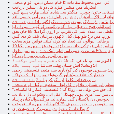
غزہ میں محفوظ مقامات کا قیام ممکن نہیں، اقوام متحدہ
آسٹریلیا میں مینٹس کیڑے کی دو نئی نسلیں دریافت
کستانی خاتون جویریہ منگیتر سے شادی کیلیے بھارت پہنچ گئیں
فراد ہلاک ، آندھرا پردیش اور تامل ناڈو میں ایمر جنسی نافذ
 لینڈ میں ڈبل ڈیکر بس درخت سے ٹکرا گئی، 14 افراد ہلاک
اسرائیلی فوج نے جبالیہ پناہ گزین کیمپ کو گھیرے میں لے لیا
طی سے میلاد النبی کی تقریب پر ڈرون گرا دیا؛ 85 جاں بحق
یورپ میں برڈ فلو پھیل گیا ، لاکھوں مرغیاں تلف کر دی گئیں
برطانیہ آنیوالوں کی تعداد کم کرنے کیلئے قوانین مزید سخت
ری اسرائیلی فوج کی جانب سے لڑتے ہوئے غزہ میں مارا گیا
نک خان یونس میں داخل
بھارتی ائیرپورٹ پانی میں ڈوب گیا
7 اکتوبر سے اب تک غزہ کے 19 لاکھ شہری بے گھر ہوگئے
انڈونیشیا: آتش فشاں پھٹنے سے 11 کوہ پیما ہلاک
اری: صہیونی فوجیوں کی گولاباری سے متعدد فلسطینی زخمی
خضدار کے علاقے وڈھ اور گردونواح میں زلزلے کے جھٹکے
بھارتی فضائیہ کا طیارہ گر کر تباہ، 2پائلٹس ہلاک
طی اور شمالی علاقوں کا رابطہ منقطع ہوگیا: اقوام متحدہ
ہ کے حق میں بولنے سے روکا گیا”؛ فلسطینی فنکار کا انکشاف
یانی میں سے ‘مری ہوئی چھپکلی’ نکل آئی، ویڈیو نے دل دہلا دیے
انجوجس دن پاکستان گئی ہمارے لیے مرگئی،والدگیان پرساد
خوبصورت جزیرہ صرف 25 لاکھ ڈالرز میں برائے فروخت
کینیڈا جانے کے خواہش مندوں کیلئے خوشخبری
امریکا میں اسرائیلی قونصلیٹ کے باہر خاتون کی خودسوزی