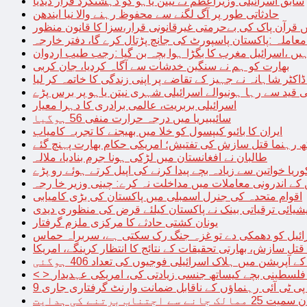
سابق اسرائیلی وزیراعظم نے نیتن یاہو کو دہشتگرد قرار دیدیا
حادثاتی طور پر آگ لگنے سے محفوظ رہنے والا نیا ایندھن
 قرآن پاک کی بےحرمتی غیرقانونی قرار،سزا کا قانون منظور
معاملہ :پاکستان پاسپورٹ کی جانچ پڑتال کرے گا، دفتر خارجہ
ں ،اسرائیل مغرب کا بگڑا ہوا بچہ بن گیا :رجب طیب اردوان
بھارت کو ہم نے سنگین خدشات سے آگاہ کردیا، جان کربی
قید سے رہا ہونیوالے اسرائیلی شہری نیتن یاہو پر برس پڑے
اسرائیلی بربریت، عالمی برادری کا دہرا معیار
سائیبیریا میں درجہ حرارت منفی 56 ہوگیا
ایران کا بائیو کیپسول کو خلا میں بھیجنے کا تجربہ کامیاب
 رہنما قتل سازش کی تفتیش؛ امریکی حکام بھارت پہنچ گئے
طالبان نے افغانستان میں لڑکی ہونا جرم بنادیا، ملالہ
یا خواتین سے زیادہ بچے پیدا کرنے کی اپیل کرتے ہوئے رو پڑے
 کے اندرونی معاملات میں مداخلت نہ کرے: چینی وزیر خا رجہ
اقوام متحدہ کی جنرل اسمبلی میں پاکستان کی بڑی کامیابی
یشیائی ترقیاتی بینک نے پاکستان کیلئے قرض کی منظوری دیدی
یونان کشتی حادثے کا مرکزی ملزم گرفتار
ائیل کو دھمکی دے تو غزہ جنگ رک سکتی ہے، سربراہ حماس
تل سازش، بھارتی تحقیقات کے نتائج کا انتظار کرینگے، امریکا
ے آپریشن میں ہلاک اسرائیلی فوجیوں کی تعداد 406 ہوگئی
میں فلسطینی بچے کیساتھ جنسی زیادتی کی، امریکی عہدیدار
 برتنے کی ہدایت