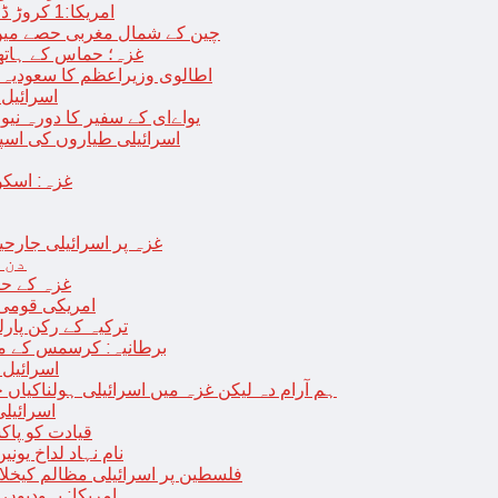
امریکا:1 کروڑ ڈالرز سے زائد مالیت کی ای-سگریٹس اسمگل کرنے کی کوشش
چین کے شمال مغربی حصے میں زلزلے سے ہلاک
غزہ؛ حماس کے ہاتھوں مزید 7 اسرائیلی فوجی ہلاک، 
اطالوی وزیراعظم کا سعودیہ 
اسرائیل کا
یواےای کے سفیر کا دورہ نیو
اسرائیلی طیاروں کی اسپتال اور 
غزہ: اسکو
غزہ پر اسرائیلی جارحیت 70 ویں روز بھی جاری: 18فلسطینی شہید ، در
دن 
“غزہ کے حا
امریکی قومی 
ترکیہ کے رکن پارل
برطانیہ: کرسمس کے موق
اسرائیل 
ہم آرام دہ لیکن غزہ میں اسرائیلی ہولناکیاں ج
اسرائیل
افغان حکومت TTP 
نام نہاد لداخ یون
فلسطین پر اسرائیلی مظالم کیخلاف
امریکا: یہودیو