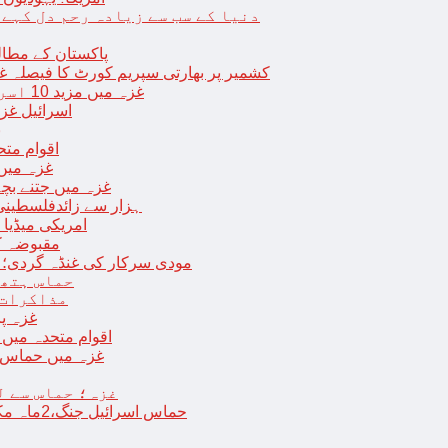
دنیا کے سب سے زیادہ رحم دل کہے
پاکستان کے مطال
کشمیر پر بھارتی سپریم کورٹ کا فیصلہ غی
غزہ میں مزید 10 اسرائیلی فوجی ہلاک؛ 2 یرغمالی فوجیوں کی لاشیں بھی برآمد
اسرائیل غز
ب
اقوام مت
غزہ میں
غزہ میں جتنے بچے قتل ہوئے اُت
18 ہزار سے زائدفلسطی
امریکی میڈیا ن
مقبوضہ ک
مودی سرکار کی غنڈہ گردی؛ حر
حماس ہتھی
مذاکرات 
غزہ پ
اقوام متحدہ میں فلسطینیوں کے 
غزہ میں حماس کی
غزہ؛ حماس سے ل
حماس اسرائیل جنگ،2ماہ مکمل: غزہ شہرتباہ،7ہزاربچوں سمیت16ہزارفلسطینی شہید