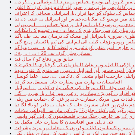
الی رہا کر دیے
پی کا تاریخی بھارتی شہر حیدر آباد کا نام تبدیل کرنے کا اعلان
 حماس کے سلوک کو اچھا قرار دیا، اسرائیلی صحافی کا اعتراف
دی میں توسیع کے امکانات،حماس اور اسرائیل نے عندیہ دے دیا
 بندی میں توسیع کیلیے اسرائیل پر دباؤ؛ حماس نے ہامی بھرلی
 درمیان عارضی جنگ بندی کے معاہدے میں توسیع کے امکانات
نظوری ضروری،اسرائیل اور مسک کے درمیان معاہدہ طے پاگیا
کس ریونیو بڑھانے کیلیے آئی ایم ایف کی ٹیم پاکستان پہنچ گئی
یر خارجہ امیر متقی کو نائب وزیراعظم کا عہدہ بھی دیدیا گیا
آسمانی بجلی گرنے سے 20 افراد ہلاک
سابق وزیر دفاع کو 7 سال قید
پر لڑکی کا قتل، وزیراعلیٰ کا ملزمان کی گرفتاری کا حکم
کی امید، حماس اور اسرائیل نے بھی رضا مندی کا عندیہ دیدیا
ائیلی جارحیت اقوام متحدہ کی ناکامی ہے, سنی علما کونسل
افغانستان نے بھارت میں سفارت خانہ مستقل بند کر دیا
عارضی وقفہ اگلے مرحلے کی جنگی تیاری کیلیے ہے، اسرائیل
 قیادت میں امریکی سفارت خانے پر غزہ کی حمایت میں ریلی
م تعاون پر افغان سفارت خانے کے عملے نے دفتر کو تالا لگا دیا
 میں گھر کس کیلئے جاؤں؟” بیٹے کی ماں سے الوداعی ملاقات
نئی دہلی میں افغانستان کا سفارت خانہ مکمل بند
میں پاکستانیوں کیلئے نوکریوں کے معاملے پر مزید پیشرفت