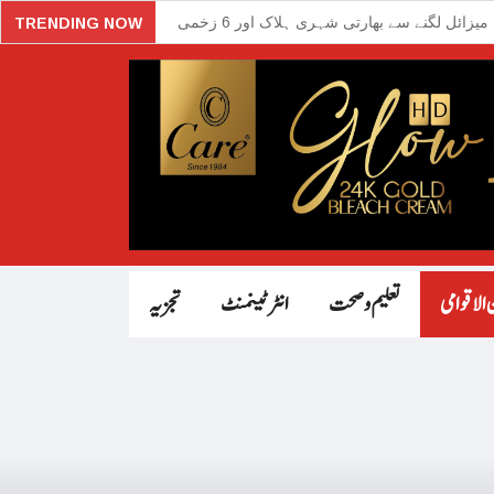
یزائل لگنے سے بھارتی شہری ہلاک اور 6 زخمی
TRENDING NOW
ہائشی عمارت میں آتشزدگی، 15 افراد ہلاک
ن کیلئے آئی ایم ایف سے گفتگو اہم ہے، بلوم برگ
سلمان جاں بحق اور 250 زخمی
 آئی پارلیمنٹرین کے امیدوار کی گاڑی پر بم حملہ
 سی آئی اے کے سابق اہلکار کو 40 سال قید
امیہ نے بھی غزہ میں جنگ بندی کا مطالبہ کردیا
 الاقوامی
تعلیم و صحت
انٹرٹینمنٹ
تجزیہ
پتی برطانوی تاجر ڈینی لیمبو نے اسلام قبول کرلیا
ی کوریا کے اپوزیشن رہنما چاقو حملے میں زخمی
مسلسل 126 گھنٹوں تک گانے والی خاتون
یں زلزلے کے 155 جھٹکے، 30 افراد ہلاک