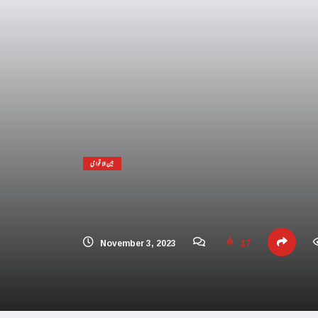
 افریقہ اسرائیل کیخلاف عالمی عدالت پہنچ گیا
یحدگی پسند قوتوں کی مالی مدد کر رہا ہے: چین
اڑیاں تباہ، 3 صہیونی ہلاک
پنا فوجی اور سیاسی انجام لکھ دیا،اسامہ حمدان
مکہ مکرمہ میں سونے کے متعدد نئے ذخائر مل گئے
بین الاقوامی
تی، عرب امارات میں سال نو کی تقاریب منسوخ
و بھارت میں محتاط رہنے کی ہدایات جاری کردیں
 پاکستان آنے والے امریکی بحری جہاز پر حملہ
November 3, 2023
17
ور اسرائیل کا حماس کو جڑ سے ختم کرنے پر اتفاق
 کئی اسلامی ممالک سے جنگ چھیڑنے کی دھمکی