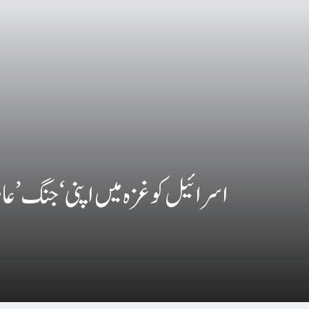
اسرائیل کو غزہ میں اپنی ‘جنگ’ ع