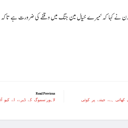
امر
امریکا کا 2030 تک چاند پر ایک بار پھر انسانی مشن بھیجنے کا منصوبہ
اسرائیل کی حماس کو 35 قیدیوں کی رہائی کے بدلے 7 روزہ جنگ بندی کی پیشکش
عرب امارات میں زندگی 
غزہ؛ شہدا کی تعداد 20 ہزار ہوگئی، اقوام متحدہ کی قرارداد پر ووٹنگ پھرموخر
اسماعیل ہنیہ غزہ میں
سانپوں کی لڑ
دشمن نے اشتع
Read Previous
کھائی ہے، جیتنے پر کوئی
لاہور:سموگ کے ڈیرے، اے کیو آئی کی 
ورلڈ بینک نے پاکستان کیلئے 35 کروڑ ڈ
اسرائیلی بمباری سے مزید 100 فلسطینی شہید ، العودہ اسپتال فوجی بیرک میں تبدیل
امریکا میں نئی سیاسی 