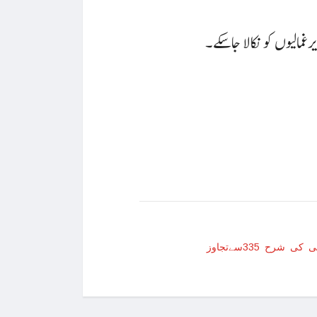
یکی صدر نے دفاعی پالیسی بل پر دستخط کر دیئے
بھر کی رہائش کیلئے مستقل ویزے کا اجرا شروع
 نئی جنگ بندی پر بات چیت کیلئے قاہرہ پہنچ گئے
ائی کے قریب گولف کھیلتے شخص کی ویڈیو وائرل
ال دلایا تو جوہری حملہ کردیں گے، شمالی کوریا
شرح 335سےتجاوز
الر قرض کی منظوری دے دی
تاریخ، سابق صدر ٹرمپ الیکشن لڑنے کیلیے نااہل