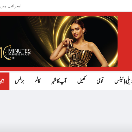
اسرائیل میں م
چین کی ر
الیکشن نتائج جوبھی ہوں پاکستا
بھارت میں مدرسہ مسمار؛ 4 م
وزیرستان؛ پی ٹی
وکی لیکس کو ہیکنگ ٹولز لیک کرنے والے
امریکی شہر شکاگو کی انتظ
یلی بائیٹس
قومی
کھیل
آپ کا شہر
کالم
بزنس
بین
ارب 
جنوب
جاپان میں ایک دن م