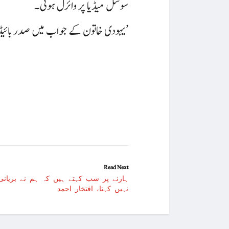
سوشل میڈیا پر وائرل ہوئی۔
یہودی خاتون کے جواب میں صدر بائیڈن نے کہا کہ ‘میرے خیال مین جنگ میں وقفے کی ضرورت ہے تاکہ یرغمالیوں کو نکالا جاسکے۔’
Read Next
ہارنے پر سب کہتے ہیں کہ ہم نے بریانی 
نہیں کہتا، افتخار احمد