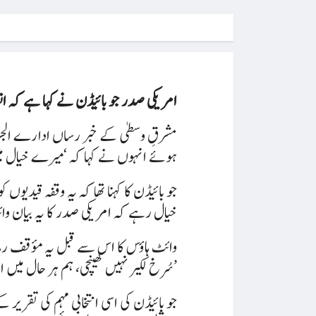
امریکی صدر جو بائیڈن نے کہا ہے کہ انس
مشرقِ وسطیٰ کے خبر رساں ادارے الج
ہوئے انہوں نے کہا کہ ‘میرے خیال 
جو بائیڈن کا کہنا تھا کہ یہ وقفہ قیدیو
خیال رہے کہ امریکی صدر کا یہ بیان و
وائٹ ہاؤس کا اس سے قبل یہ مؤقف رہا
سُرخ لکیر نہیں کھینچی، ہم ہر حال میں اس کی حمایت جاری رکھیں گے۔’
جو بائیڈن کی اسی انتخابی مہم کی تقریر