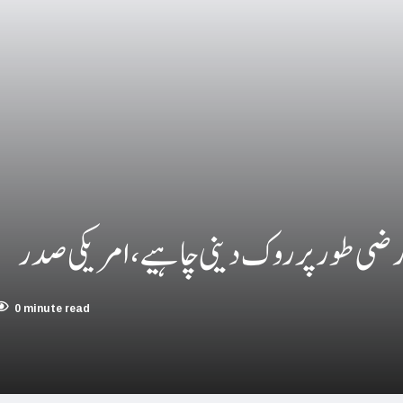
چین؛ میزائل یونٹ سے منسلک 4 جرنیلوں سمیت 9 فوجی اہلکارپارلیمنٹ سے برطرف
فلسطینیوں کی نسل کشی، جنوبی
بھارت بلوچستان کی عل
حماس کے حملوں میں 7 اسرائیلی گ
اسرائیلی جارحیت نے ا
فلسطینی مسلمانوں سے اظہاریکجہ
ارضی طور پر روک دینی چاہیے، امریکی صدر
اسرائیل نے اپنے شہریوں ک
سعودی عرب سے
0 minute read
امریکا ا
اسرائیل کی