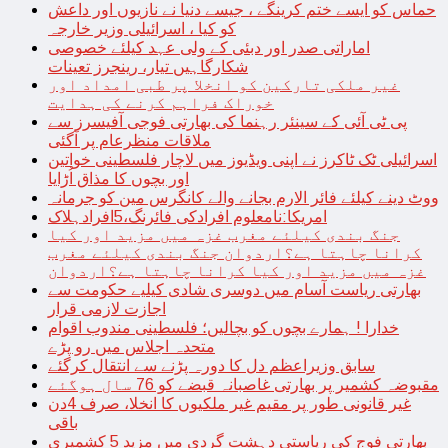
حماس کو ایسے ختم کرینگے ، جیسے دنیا نے نازیوں اور داعش
کو کیا ، اسرائیلی وزیر خارجہ
اماراتی صدر اور دبئی کے ولی عہد کیلئے خصوصی
شکارگاہیں تیار، رینجرز تعینات
غیر ملکی تارکین کو انخلا پر طبی امداد اور
خوراک فراہم کرنے کی ہدایت
پی ٹی آئی کے سینئر رہنما کی بھارتی فوجی آفیسرز سے
ملاقات منظرعام پر آگئی
اسرائیلی ٹک ٹاکرز نے اپنی ویڈیوز میں لاچار فلسطینی خواتین
اور بچوں کا مذاق اُڑایا
ووٹ دینے کیلئے فائر الارم بجانے والے کانگرس مین کو جرمانہ
امریکا:نامعلوم افرادکی فائرنگ،5افرادہلاک
جنگ بندی کیلئے مغرب غزہ میں مزید اور کیا
کرانا چاہتا ہے؟اردوان جنگ بندی کیلئے مغرب
غزہ میں مزید اور کیا کرانا چاہتا ہے؟اردوان
بھارتی ریاست آسام میں دوسری شادی کیلیے حکومت سے
اجازت لازمی قرار
خدارا ! ہمارے بچوں کو بچالیں؛ فلسطینی مندوب اقوام
متحدہ اجلاس میں رو پڑے
سابق وزیراعظم دل کا دورہ پڑنے سے انتقال کرگئے
مقبوضہ کشمیر پر بھارتی غاصبانہ قبضے کو 76 سال ہوگئے
غیر قانونی طور پر مقیم غیر ملکیوں کا انخلا، صرف 4دن
باقی
بھارتی فوج کی ریاستی دہشت گردی میں مزید 5 کشمیری