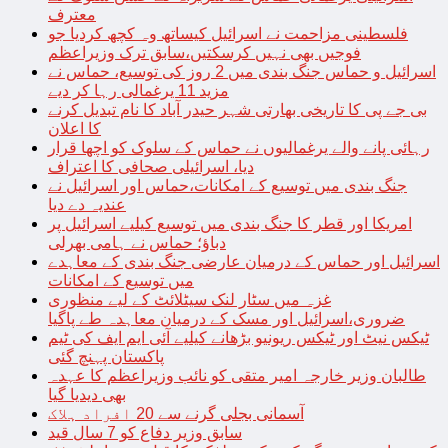
معترف
فلسطینی مزاحمت نے اسرائیل کیساتھ وہ کچھ کردیا جو
فوجیں بھی نہیں کرسکتیں،سابق ترک وزیراعظم
اسرائیل و حماس جنگ بندی میں 2 روز کی توسیع، حماس نے
مزید 11 یرغمالی رہا کر دیے
بی جے پی کا تاریخی بھارتی شہر حیدر آباد کا نام تبدیل کرنے
کا اعلان
رہائی پانے والے یرغمالیوں نے حماس کے سلوک کو اچھا قرار
دیا، اسرائیلی صحافی کا اعتراف
جنگ بندی میں توسیع کے امکانات،حماس اور اسرائیل نے
عندیہ دے دیا
امریکا اور قطر کا جنگ بندی میں توسیع کیلیے اسرائیل پر
دباؤ؛ حماس نے ہامی بھرلی
اسرائیل اور حماس کے درمیان عارضی جنگ بندی کے معاہدے
میں توسیع کے امکانات
غزہ میں سٹار لنک سیٹلائٹ کے لیے منظوری
ضروری،اسرائیل اور مسک کے درمیان معاہدہ طے پاگیا
ٹیکس نیٹ اور ٹیکس ریونیو بڑھانے کیلیے آئی ایم ایف کی ٹیم
پاکستان پہنچ گئی
طالبان وزیر خارجہ امیر متقی کو نائب وزیراعظم کا عہدہ
بھی دیدیا گیا
آسمانی بجلی گرنے سے 20 افراد ہلاک
سابق وزیر دفاع کو 7 سال قید