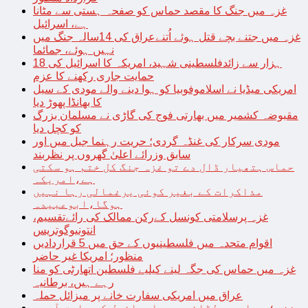
غزہ میں جنگ کا مقصد حماس کو صفحہ ہستی سے مٹانا
ہے، اسرائیل
غزہ میں جتنے بچے قتل ہوئے اُتنےعراق کی 14سالہ جنگ میں
نہیں ہوئے، جمائما
18 ہزار سے زائدفلسطینی شہید، امریکہ کا اسرائیل کی
حمایت جاری رکھنے کا عزم
امریکی میڈیا نے اسلاموفوبیا کو ہوا دینے والے مودی کے سیل
کا بھانڈا پھوڑ دیا
مقبوضہ کشمیر میں بھارتی فوج کی گاڑی نے مسلمان بزرگ
کو کچل دیا
مودی سرکار کی غنڈہ گردی؛ حریت رہنما جیل میں اور
سابق وزرائے اعلیٰ گھروں پر نظربند
حماس ہتھیار ڈال دے تو غزہ جنگ کل ختم ہو سکتی
ہے،امریکہ
مذاکرات کے بغیر کوئی یرغمالی رہا نہیں
ہوگا،ابوعبیدہ
غزہ پرسلامتی کونسل کےرکن ممالک کی رائےتقسیم،
انتونیوگوتریس
اقوام متحدہ میں فلسطینیوں کے حق میں 5 قراردادیں
منظور؛ امریکا غیر حاضر
غزہ میں حماس کی جگہ لینے کیلیے فلسطین اتھارٹی کو منا
رہے ہیں، برطانیہ
عراق میں امریکی سفارت خانے پر میزائل حملہ
غزہ؛ حماس سے لڑائی میں اسرائیل کے سابق آرمی