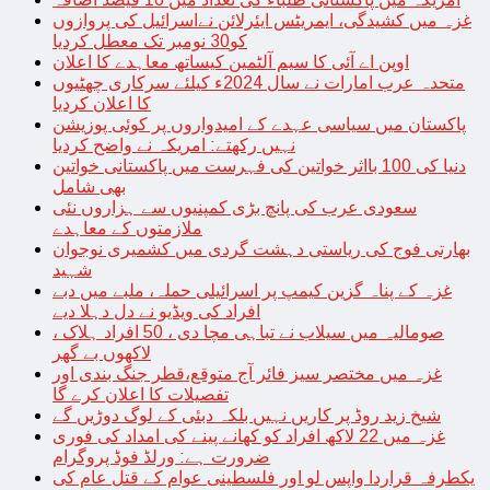
غزہ میں کشیدگی، ایمریٹس ایئرلائن نےاسرائیل کی پروازوں
کو30 نومبر تک معطل کردیا
اوپن اے آئی کا سیم آلٹمین کیساتھ معاہدے کا اعلان
متحدہ عرب امارات نے سال 2024ء کیلئے سرکاری چھٹیوں
کا اعلان کردیا
پاکستان میں سیاسی عہدے کے امیدواروں پر کوئی پوزیشن
نہیں رکھتے: امریکہ نے واضح کردیا
دنیا کی 100 بااثر خواتین کی فہرست میں پاکستانی خواتین
بھی شامل
سعودی عرب کی پانچ بڑی کمپنیوں سے ہزاروں نئی
ملازمتوں کے معاہدے
بھارتی فوج کی ریاستی دہشت گردی میں کشمیری نوجوان
شہید
غزہ کے پناہ گزین کیمپ پر اسرائیلی حملہ، ملبے میں دبے
افراد کی ویڈیو نے دل دہلا دیے
صومالیہ میں سیلاب نے تباہی مچا دی ، 50 افراد ہلاک ،
لاکھوں بے گھر
غزہ میں مختصر سیز فائر آج متوقع،قطر جنگ بندی اور
تفصیلات کا اعلان کرے گا
شیخ زید روڈ پر کاریں نہیں بلکہ دبئی کے لوگ دوڑیں گے
غزہ میں 22 لاکھ افراد کو کھانے پینے کی امداد کی فوری
ضرورت ہے: ورلڈ فوڈ پروگرام
یکطرفہ قراردا واپس لو اور فلسطینی عوام کے قتل عام کی