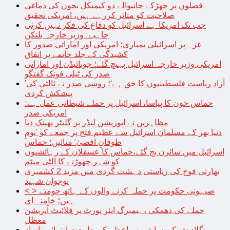
فصلوں پر چھڑکے جانیوالے دو کیمیکل بچوں کی دماغی
صلاحیت کو متاثر کررہے ہیں، امریکی تحقیق
جب تک امریکا ہے اسرائیل کو دفاع کی فکر نہیں کرنی
چاہیے: وزیر خارجہ بلنکن
غزہ پر اسرائیلی بمباری؛ امریکی اور اماراتی صدور کا
کشیدگی کے جلد خاتمے پر اتفاق
امریکی وزیر خارجہ اسرائیل پہنچ گئے؛ جوبائیڈن اور اماراتی
صدر کی ٹیلی فونک گفتگو
’آزاد ریاست فلسطینیوں کا حق ہے‘؛ روسی صدر نے ثالثی کی
پیشکش کردی
حماس خون کا پیاسا، اسرائیل پر حملے شیطانی عمل ہے:
امریکی صدر
مظاہرین نے اپوزیشن لیڈر پر گلیٹر پھینک دیا
دنیا بھر کے مسلمان اسرائیل سے عظیم فتح پر جمعے کو ’یومِ
طوفانِ اقصیٰ‘ منائیں؛ حماس
اسرائیل میں سائرن بج گئے،حماس کا عسقلان کے رہائشیوں
کو شہر چھوڑنے کا الٹی میٹم
بھارتی فوج کی ریاستی دہشت گردی میں مزید 2 کشمیری
نوجوان شہید
< > صیہونی حکومت پر حملہ کرنے والوں کے ہاتھ چومتے
ہیں؛ خامنہ ای
حملے کی دھمکی ،ہیمبرگ ایئر پورٹ پر فلائیٹ آپریشن
معطل
بنگلادیش کی سابق وزیراعظم کی طبیعت انتہائی ناساز