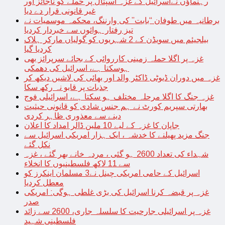
رہنماؤں نےاسرائیل کے غزہ اسپتال پر حملے کو ناجائز اور
غیر قانونی قرار دے دیا
برطانیہ میں طوفان “بابت” کی وارننگ، محکمہ موسمیات نے
تیز رفتار ہوائوں سے خبردار کردیا
بیلجیئم میں سویڈن کے 2 شہریوں کو گولیاں مارکر ہلاک
کردیا گیا
غزہ پر اگلا حملہ زمینی کارروائی کے بجائے سرپرائز بھی
ہوسکتا ہے، اسرائیل کی دھمکی
غزہ میں دوران ڈیوٹی ڈاکٹر والد اور بھائی کی لاشیں دیکھ کر
جذبات پر قابو نہ رکھ سکا
غزہ جنگ کا اگلا مرحلہ مختلف ہو سکتا ہے، اسرائیلی فوج
بھارتی سپریم کورٹ نے ہم جنس شادی کو قانونی حیثیت
دینے سے معذوری ظاہر کردی
جاپان کا غزہ کے لیے 10 ملین ڈالر امداد کا اعلان
جنگ مزید پھیلنے کا خدشہ ، ایک ہزار امریکی اسرائیل سے
نکل گئے
شہداء کی تعداد 2600 ہو گئی ، مردہ خانے بھر گئے ، غزہ
سے 11 لاکھ فلسطینیوں کا انخلاء
اسرائیل کے حامی امریکی چینل نے3 مسلمان اینکرز کو
معطل کردیا
غزہ پر قبضہ کرنا اسرائیل کی بڑی غلطی ہوگی: امریکی
صدر
غزہ پر اسرائیلی جارحیت کا سلسلہ جاری، 2600 سے زائد
فلسطینی شہید