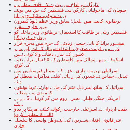
کارگل اور لداخ میں بھارت کے خلاف مظاہرے
سویڈن کی ماحولیاتی کارکن سے فلسطین کے حق میں بولنے
پر بدسلوکی، مائیک چھین لیا
برطانوی کابینہ میں ہلچل؛ سابق وزیراعظم ڈیوڈ کیمرون
وزیر خارجہ مقرر
فلسطین ریلی پر طاقت کا استعمال؛ برطانوی وزیر داخلہ کو
برطرف کردیا گیا
مشہور برانڈ کا بانی جنسی زیادتی کے جرم میں مجرم قرار
غزہ میں قیامت صغریٰ ، الشفاء اسپتال کے اندر اور باہر
لاشوں کے انبار ، دفنانے والا کوئی نہیں
اسکینڈے نیوین ممالک میں فلسطین کے 50 سال پرانے نغمے
کی گونج
اسرائیلی بربریت جاری ، غزہ کے اسپتال قبرستانوں میں
تبدیل ، حماس نے قیدیوں کی رہائی کیلئے مذاکرات معطل کر
دیئے
اسرائیل کے ساتھ لیبر ڈیل ختم کی جائے، بھارتی ٹریڈ یونینوں
کا مودی سے مطالبہ
امریکی جنگی طیارہ بحیرہ روم میں گر کرتباہ، 5 فوجی
ہلاک
طیب اردوان نے اسرائیلی جارحیت رکوانے کیلئے امریکا پر دباؤ
ڈالنے کا مطالبہ کردیا
غیر قانونی افغان شہریوں کی اپنےوطن واپسی کا سلسلہ
جاری