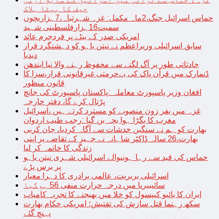
چیف کا بیٹا ہلاک
حماس اسرائیل جنگ،2ماہ مکمل: غزہ شہرتباہ،7ہزاربچوں
سمیت16ہزارفلسطینی شہید
امریکی صدر کے بیٹے پر فردجرم عائد
سابق اسرائیلی وزیراعظم نے نیتن یاہو کو دہشتگرد قرار
دیدیا
حادثاتی طور پر آگ لگنے سے محفوظ رہنے والا نیا ایندھن
ڈنمارک میں قرآن پاک کی بےحرمتی غیرقانونی قرار،سزا کا
قانون منظور
افغان وزیر پاسپورٹ معاملہ :پاکستان پاسپورٹ کی جانچ
پڑتال کرے گا، دفتر خارجہ
غزہ میں بفر زون منصوبے کو مسترد کرتے ہیں ،اسرائیل
مغرب کا بگڑا ہوا بچہ بن گیا :رجب طیب اردوان
بھارت کو ہم نے سنگین خدشات سے آگاہ کردیا، جان کربی
بھارت،26 سالہ ڈاکٹر شاہانہ نے جہیز کے تقاضے پر اپنی
زندگی کا خاتمہ کر لیا
حماس کی قید سے رہا ہونیوالے اسرائیلی شہری نیتن یاہو
پر برس پڑے
اسرائیلی بربریت، عالمی برادری کا دہرا معیار
سائیبیریا میں درجہ حرارت منفی 56 ہوگیا
ایران کا بائیو کیپسول کو خلا میں بھیجنے کا تجربہ کامیاب
سکھ رہنما قتل سازش کی تفتیش؛ امریکی حکام بھارت
پہنچ گئے