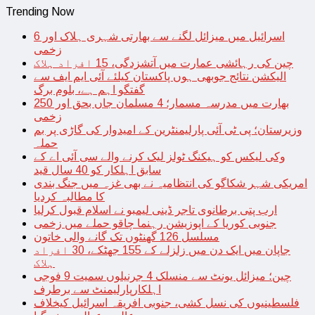
Trending Now
اسرائیل میں میزائل لگنے سے بھارتی شہری ہلاک اور 6
زخمی
چین کی رہائشی عمارت میں آتشزدگی، 15 افراد ہلاک
الیکشن نتائج جوبھی ہوں پاکستان کیلئے آئی ایم ایف سے
گفتگو اہم ہے، بلوم برگ
بھارت میں مدرسہ مسمار؛ 4 مسلمان جاں بحق اور 250
زخمی
وزیرستان؛ پی ٹی آئی پارلیمنٹرین کے امیدوار کی گاڑی پر بم
حملہ
وکی لیکس کو ہیکنگ ٹولز لیک کرنے والے سی آئی اے کے
سابق اہلکار کو 40 سال قید
امریکی شہر شکاگو کی انتظامیہ نے بھی غزہ میں جنگ بندی
کا مطالبہ کردیا
ارب پتی برطانوی تاجر ڈینی لیمبو نے اسلام قبول کرلیا
جنوبی کوریا کے اپوزیشن رہنما چاقو حملے میں زخمی
مسلسل 126 گھنٹوں تک گانے والی خاتون
جاپان میں ایک دن میں زلزلے کے 155 جھٹکے، 30 افراد
ہلاک
چین؛ میزائل یونٹ سے منسلک 4 جرنیلوں سمیت 9 فوجی
اہلکارپارلیمنٹ سے برطرف
فلسطینیوں کی نسل کشی، جنوبی افریقہ اسرائیل کیخلاف