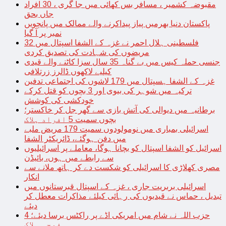
مقبوضہ کشمیر ، مسافر بس کھائی میں جا گری ، 30 افراد
جاں بحق
پاکستان دنیا بھرمیں پیاز پیداکرنے والے ممالک میں پانچویں
نمبر پر آ گیا
فلسطینی ہلال احمر نے غزہ کے الشفا اسپتال میں 32
مریضوں کی شہادت کی تصدیق کردی
جنسی حملہ کیس میں بے گناہ 35 سال سزا کاٹنے والے قیدی
کیلیے لاکھوں ڈالرز زرتلافی
غزہ کے الشفا ہسپتال میں 179 لاشوں کی اجتماعی تدفین
ترکیہ میں شوہر کی بیوی اور 3 بچوں کو قتل کرکے
خودکشی کی کوشش
برطانیہ میں دیوالی کی آتش بازی سے گھر جل کر خاکستر؛
بچوں سمیت 5 افراد ہلاک
اسرائیلی بمباری میں نومولودوں سمیت 179 مریض ملبے
میں دفن ہوگئے، ڈائریکٹر الشفا
اسرائیل کو الشفا اسپتال کو بچانا ہوگا، معاملے پر اسرائیلیوں
سے رابطے میں ہوں، بائیڈن
مصری کھلاڑی کا اسرائیلی کو شکست دے کر ہاتھ ملانے سے
انکار
اسرائیلی بربریت جاری ، غزہ کے اسپتال قبرستانوں میں
تبدیل ، حماس نے قیدیوں کی رہائی کیلئے مذاکرات معطل کر
دیئے
حزب اللہ نے شام میں امریکی اڈے پر راکٹس برسا دیئے؛ 4
فوجی ہلاک