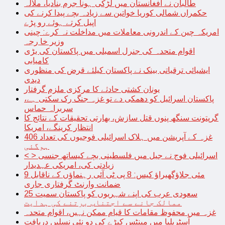
طالبان نے افغانستان میں لڑکی ہونا جرم بنادیا، ملالہ
حکمراں شمالی کوریا خواتین سے زیادہ بچے پیدا کرنے کی
اپیل کرتے ہوئے رو پڑے
امریکہ چین کے اندرونی معاملات میں مداخلت نہ کرے: چینی
وزیر خا رجہ
اقوام متحدہ کی جنرل اسمبلی میں پاکستان کی بڑی
کامیابی
ایشیائی ترقیاتی بینک نے پاکستان کیلئے قرض کی منظوری
دیدی
یونان کشتی حادثے کا مرکزی ملزم گرفتار
پاکستان اسرائیل کو دھمکی دے تو غزہ جنگ رک سکتی ہے،
سربراہ حماس
گرپتونت سنگھ پنوں قتل سازش، بھارتی تحقیقات کے نتائج کا
انتظار کرینگے، امریکا
غزہ کے آپریشن میں ہلاک اسرائیلی فوجیوں کی تعداد 406
ہوگئی
< > اسرائیلی فوج نے جیل میں فلسطینی بچے کیساتھ جنسی
زیادتی کی، امریکی عہدیدار
9 مئی جلاؤگھیراؤ کیس: 8 پی ٹی آئی رہنماؤں کے ناقابل
ضمانت وارنٹ گرفتاری جاری
سعودی عرب کی اپنے شہریوں کو پاکستان سمیت 25
ممالک جانے سے اجتناب برتنے کی ہدایت
غزہ میں محفوظ مقامات کا قیام ممکن نہیں، اقوام متحدہ
آسٹریلیا میں مینٹس کیڑے کی دو نئی نسلیں دریافت