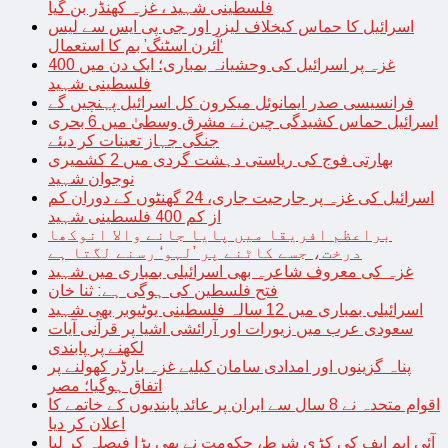
فلسطینی شہید ، غزہ کھنڈر بن گیا
اسرائیل کا حماس کیخلاف لیزر اور جی پی ایس سے لیس
‘آئرن اسٹنگ’ بم کا استعمال
غزہ پر اسرائیل کی وحشیانہ بمباری؛ ایک دن میں 400
فلسطینی شہید
فرانسیسی صدر ایمانوئل میکرون کل اسرائیل پہنچیں گے
اسرائیل حماس کشیدگی چین نے مشرق وسطیٰ میں 6 بحری
جنگی جہاز تعینات کر دیئے
بھارتی فوج کی ریاستی دہشت گردی میں 2 کشمیری
نوجوان شہید
اسرائیل کی غزہ پر جارحیت جاری، 24 گھنٹوں کے دوران کم
از کم 400 فلسطینی شہید
براعظم افریقا میں پایا جانے والا انوکھا
درخت، جسے کاٹنے پر ’لہو‘ رسنے لگتا ہے
غزہ کی معروف شاعرہ بھی اسرائیلی بمباری میں شہید
فتح فلسطین کی ہوگی ہے: ثنا خان
اسرائیلی بمباری میں 12 سالہ فلسطینی یوٹیوبر بھی شہید
سعودی عرب میں زیورات اور آرائشی اشیا پر قرآنی آیات
لکھنے پر پابندی
پناہ گزینوں اور امدادی سامان کیلیے غزہ بارڈر کھولنے پر
اتفاق ہوگیا؛ مصر
اقوام متحدہ نے 8 سال سے ایران پر عائد پابندیوں کے خاتمے کا
اعلان کر دیا
آئی ایم ایف کی کڑی شرط، حکومت نے بھی بڑا فیصلہ کر لیا