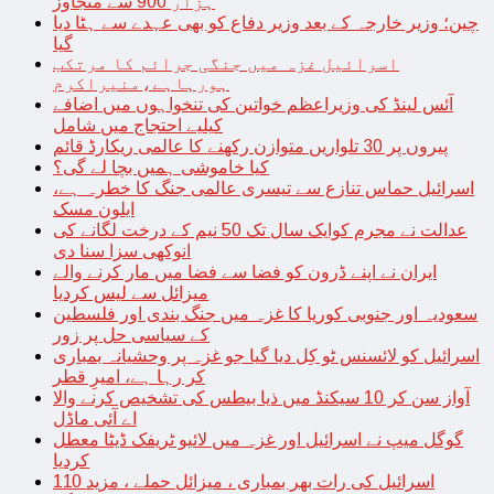
ہزار 900 سے متجاوز
چین؛ وزیر خارجہ کے بعد وزیر دفاع کو بھی عہدے سے ہٹا دیا
گیا
اسرائیل غزہ میں جنگی جرائم کا مرتکب
ہورہاہے،منیراکرم
آئس لینڈ کی وزیراعظم خواتین کی تنخواہوں میں اضافے
کیلیے احتجاج میں شامل
پیروں پر 30 تلواریں متوازن رکھنے کا عالمی ریکارڈ قائم
کیا خاموشی ہمیں بچا لے گی؟
اسرائیل حماس تنازع سے تیسری عالمی جنگ کا خطرہ ہے،
ایلون مسک
عدالت نے مجرم کوایک سال تک 50 نیم کے درخت لگانے کی
انوکھی سزا سنا دی
ایران نے اپنے ڈرون کو فضا سے فضا میں مار کرنے والے
میزائل سے لیس کردیا
سعودیہ اور جنوبی کوریا کا غزہ میں جنگ بندی اور فلسطین
کے سیاسی حل پر زور
اسرائیل کو لائسنس ٹو کِل دیا گیا جو غزہ پر وحشیانہ بمباری
کر رہا ہے، امیرِ قطر
آواز سن کر 10 سیکنڈ میں ذیا بیطس کی تشخیص کرنے والا
اے آئی ماڈل
گوگل میپ نے اسرائیل اور غزہ میں لائیو ٹریفک ڈیٹا معطل
کردیا
اسرائیل کی رات بھر بمباری ، میزائل حملے ، مزید 110