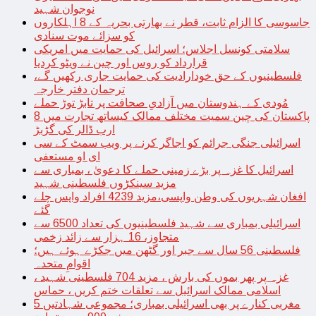
نوجوان شہید
جاسوسی کا الزام ثابت، قطر نے بھارتی بحریہ کے 8 اہلکاروں
کو سزائے موت سنادی
سلامتی کونسل اجلاس؛ اسرائیل کی حمایت میں امریکی
قرارداد کو روس اور چین نے ویٹو کردیا
فلسطینیوں کے حق خودارادیت کی حمایت جاری رکھیں گے،
ترجمان دفتر خارجہ
مُودی کے ہندوستان میں آزادیِ صحافت پر تابڑ توڑ حملے
پاکستان کی چین سمیت مختلف ممالک کیساتھ تجارت میں 8
ارب ڈالر کی گڑبڑ
اسرائیلی جنگی جرائم کو اجاگر کرنے پر ویب سمٹ کے سی
ای او مستعفی
اسرائیل کا غزہ پر بڑے زمینی حملے کا دعویٰ ، بمباری سے
مزید سینکڑوں فلسطینی شہید
افغان شہریوں کی وطن واپسی،مزید 4239 افراد واپس چلے
گئے
اسرائیلی بمباری سے شہید فلسطینیوں کی تعداد 6500 سے
متجاوز، 16 ہزار سے زائد زخمی
فلسطینی 56 سال سے جبر اور گٹھن میں جکڑے ہوئے ہیں؛
اقوامِ متحدہ
غزہ پر پھر بموں کی بارش ، مزید 704 فلسطینی شہید ،
اسلامی ممالک اسرائیل سے تعلقات ختم کریں ، حماس
مغربی کنارے پر بھی اسرائیلی بمباری؛ مجموعی شہادتیں 5