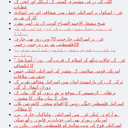
اٹلی کی زرعی مشینری کمپنی کے ٹریکٹر اور انجن کے
عطیات
غزہ: اسکول پر اسرائیلی حملے میں صحافی اور تین امدادی
کارکن شہید
شیخ مشعل الاحمد الصباح کویت کے نئے امیر مقرر
غزہ میں جنگ بندی کب ہوگی اور فائدہ کس کو
ہوگا؟
غزہ پر اسرائیلی جارحیت 70 ویں روز بھی جاری:
18فلسطینی شہید ، درجنوں زخمی
دن کا وہ وقت جو دفتری کاموں کے لیے بدترین
ہوتا ہے
“غزہ کے حالات دیکھ کر اسلام کے قریب آئی ہوں”، اُشنا شاہ
کا انکشاف
امریکی قومی سلامتی کے مشیر کی اسرائیلی انٹیلی جنس
چیف سے ملاقات
ترکیہ کے رکن پارلیمنٹ ایوان میں اسرائیل مخالف تقریر کے
دوران انتقال کر گئے
برطانیہ: کرسمس کے موقع پر شہریوں کو گلے ملنے کے
بجائے کُہنیاں ملانے کا مشورہ
اسرائیل فلسطین جنگ، روس کا اقوام متحدہ کانفرنس بلانے
کا مطالبہ
ہم آرام دہ لیکن غزہ میں اسرائیلی ہولناکیاں جاری ہیں،
امریکی رپورٹر بھی اپنے جذبات پر قابو نہ رکھ سکی
اسرائیلی فوج کی ویب سائٹ کو فلسطینی حامی ہیکرز نے