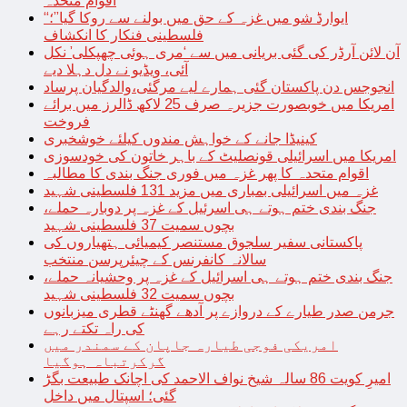
اقوام متحدہ
“ایوارڈ شو میں غزہ کے حق میں بولنے سے روکا گیا”؛
فلسطینی فنکار کا انکشاف
آن لائن آرڈر کی گئی بریانی میں سے ‘مری ہوئی چھپکلی’ نکل
آئی، ویڈیو نے دل دہلا دیے
انجوجس دن پاکستان گئی ہمارے لیے مرگئی،والدگیان پرساد
امریکا میں خوبصورت جزیرہ صرف 25 لاکھ ڈالرز میں برائے
فروخت
کینیڈا جانے کے خواہش مندوں کیلئے خوشخبری
امریکا میں اسرائیلی قونصلیٹ کے باہر خاتون کی خودسوزی
اقوام متحدہ کا پھر غزہ میں فوری جنگ بندی کا مطالبہ
غزہ میں اسرائیلی بمباری میں مزید 131 فلسطینی شہید
جنگ بندی ختم ہوتے ہی اسرئیل کے غزہ پر دوبارہ حملے،
بچوں سمیت 37 فلسطینی شہید
پاکستانی سفیر سلجوق مستنصر کیمیائی ہتھیاروں کی
سالانہ کانفرنس کے چیئرپرسن منتخب
جنگ بندی ختم ہوتے ہی اسرائیل کے غزہ پر وحشیانہ حملے،
بچوں سمیت 32 فلسطینی شہید
جرمن صدر طیارے کے دروازے پر آدھے گھنٹے قطری میزبانوں
کی راہ تکتے رہے
امریکی فوجی طیارہ جاپان کے سمندر میں
گرکرتباہ ہوگیا
امیرِ کویت 86 سالہ شیخ نواف الاحمد کی اچانک طبیعت بگڑ
گئی؛ اسپتال میں داخل