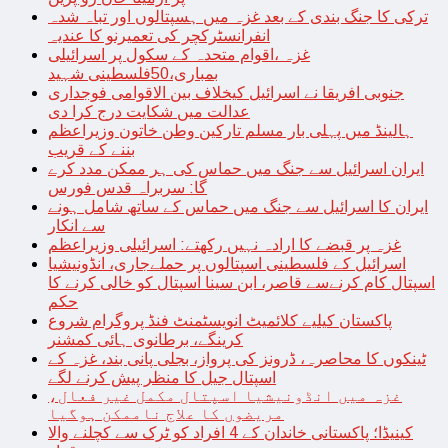
ترکی کا جنگ بندی کے بعد غزہ میں ہسپتالوں اور تباہ شدہ
انفرانسٹرکچر کی تعمیرنو کا عندیہ
غزہ ،اقوام متحدہ کے سکول پر اسرائیلی
بمباری،50فلسطینی شہید
جنوبی افریقا نے اسرائیل کیخلاف بین الاقوامی فوجداری
عدالت میں شکایت درج کرا دی
ہالینڈ میں پہلی بار مسلم تارکین وطن خاتون وزیراعظم
بننے کے قریب
ایران اسرائیل سے جنگ میں حماس کی ہر ممکن مدد کرے
گا: سربراہ قدس فورس
ایران کا اسرائیل سے جنگ میں حماس کے ساتھ شامل ہونے
سے انکار
غزہ پر قبضے کا ارادہ نہیں رکھتے: اسرائیلی وزیراعظم
اسرائیل کے فلسطینی اسپتالوں پر حملےجاری، انڈونیشیا
اسپتال کام کرنےسے قاصر، ابن سینا اسپتال کو خالی کرنے کا
حکم
پاکستان کیلیے کلائمیٹ انویسٹمنٹ فنڈ پروگرام شروع
کرینگے، برطانوی ہائی کمشنر
ٹینکوں کا محاصرہ، ڈرونز کی پرواز، بجلی پانی بند، غزہ کے
اسپتال جیل کا منظر پیش کرنے لگے
غزہ میں انڈونیشیا اسپتال مکمل غیر فعال،
مریضوں کا علاج ناممکن ہوگیا
کینیڈا؛ پاکستانی خاندان کے 4 افراد کو ٹرک سے کچلنے والا