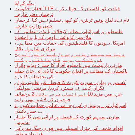
ہیک کر لیا
افغان حکومت TTP قیادت کو پاکستان کے حوالے کرے،
ترجمان دفتر خارجہ
نام نہاد لداخ یونین ٹریٹری کو کبھی تسلیم نہیں کیا: ترجمان
چینی وزارت خارجہ
فلسطین پر اسرائیلی مظالم کیخلاف بائیڈن انتظامیہ کے
ملازمین کا وائٹ ہاوس کے باہر احتجاج
امریکا: یہودیوں کا فلسطینیوں کی حمایت میں مظاہرہ،
مرکزی شاہراہ بلاک
دنیا کے سب سے زیادہ رحم دل کہے جانےوالے جج
فرینک کیپریو سرطان کا شکار ہوگئے
بھارتی پارلیمنٹ میں نامعلوم افراد کا حملہ؛ ویڈیو وائرل
پاکستان کے مطالبے پر افغان حکومت کا ڈی آئی خان حملے
کی تحقیقات کا عہد
کشمیر پر بھارتی سپریم کورٹ کا فیصلہ غیر قانونی قرار،
نگران کابینہ نے مسترد کردیا، مرتضی سولنگی
غزہ میں مزید 10 اسرائیلی فوجی ہلاک؛ 2 یرغمالی
فوجیوں کی لاشیں بھی برآمد
اسرائیل غزہ پربمباری کی وجہ سےعالمی حمایت کھو رہا
ہے،صدر بائیڈن
بھارتی سپریم کورٹ کے فیصلے پر او آئی سی کا اظہارِ
تشویش
اقوام متحدہ کی جنرل اسمبلی میں فوری جنگ بندی کی
قرارداد منظور