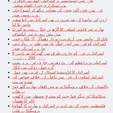
غزہ میں ایمبولینسز پر اسرائیلی حملےسےخوفزدہ
ہوں:سیکرٹری جنرل اقوام متحدہ
غزہ میں خون آلود بچوں کی تصاویر دیکھ کر آنسو آ جاتے
ہیں، روسی صدر
اردن اور بولیویا کے بعد بحرین نے بھی اسرائیل سے اپنا سفیر
واپس بلا لیا
بھارت غیر قانونی اسلحے کا گڑھ بن چکاہے،سپریم کورٹ
میں پیش رپورٹ میں انکشاف
ٹانک اڈہ:پولیس وین کےقریب زوردار دھماکہ,7اہلکارزخمی
اسرائیل کو غزہ میں اپنی ‘جنگ’ عارضی طور پر روک دینی
چاہیے، امریکی صدر
اسرائیل نے غزہ کو چاروں طرف سے گھیرلیا، شہادتیں 9
ہزار 200 ہوگئیں
اسرائیلی وزیراعظم کی ہٹ دھرمی جاری، غزہ پر دہشت
گرد حملے روکنے سے انکار
اسرائیل کا انڈونیشیا اسپتال کے قریب بھی حملہ
اسرائیل ٹینکوں کے غزہ میں داخلے کے خلاف حماس کی
شدید مزمت
پاکستان کے خلاف پروپیگنڈا مہم میں افغان بھارت گٹھ جوڑ
بے نقاب
میکڈونلڈ اور دیگر فوڈ چینز کو مشرق وسطی میں لاکھوں
ڈالر کا نقصان
فلسطینی بچوں کی شہادت پر اسرائیل و بھارت کا گھناؤنا
پروپیگنڈا بے نقاب