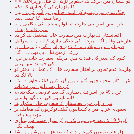
< > کوہستان میں جرگے کے حکم پر لڑکی کا قتل، وزیراعلیٰ
کا ملزمان کی گرفتاری کا حکم
جنگ بندی میں توسیع کی امید، حماس اور اسرائیل نے بھی
رضا مندی کا عندیہ دیدیا
غزہ میں اسرائیلی جارحیت اقوام متحدہ کی ناکامی ہے,
سنی علما کونسل
افغانستان نے بھارت میں سفارت خانہ مستقل بند کر دیا
عارضی وقفہ اگلے مرحلے کی جنگی تیاری کیلیے ہے، اسرائیل
صومالیہ میں سیلاب سے7 لاکھ افراد بے گھر،بڑے پیمانے پر
زرعی زمین تباہ، پل بھی بہہ گئے
کیوبا کے صدر کی قیادت میں امریکی سفارت خانے پر غزہ
کی حمایت میں ریلی
بھارت؛ عدم تعاون پر افغان سفارت خانے کے عملے نے دفتر کو
تالا لگا دیا
غزہ: “آپ مجھے چھوڑ گئیں، میں گھر کس کیلئے جاؤں؟” بیٹے
کی ماں سے الوداعی ملاقات
غزہ: 49 دن اسرائیلی بمباری کے بعد عارضی جنگ بندی،
فلسطینیوں کی اپنے گھر واپسی
نئی دہلی میں افغانستان کا سفارت خانہ مکمل بند
سعودی عرب میں پاکستانیوں کیلئے نوکریوں کے معاملے پر
مزید پیشرفت
کووڈ-19 کے بعد چین میں ایک اور پُراسرار قسم کی بیماری
پھیلنے لگی
14 ہزار فلسطینیوں کی شہادت کے بعد غزہ میں 4 روزہ