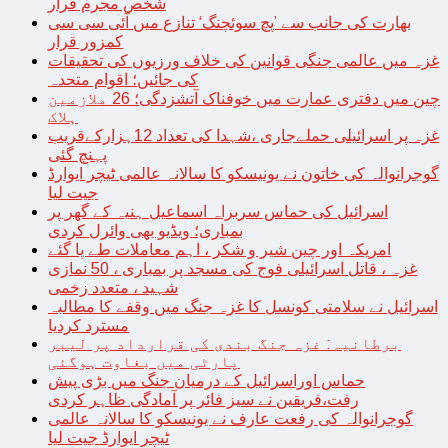
شخص مجرم قرار
بھارت کی جانب سے ’پچ سوئچنگ‘ تنازع میں آئی سی سی
کمزور قرار
غزہ میں عالمی جنگی قوانین کی خلاف ورزیوں کی تحقیقات
کی جائیں؛ اقوام متحدہ
چین میں دفتری عمارت میں خوفناک آتشزدگی؛ 26 ملازمین
ہلاک
غزہ پر اسرائیلی حملےجاری ،شہدا کی تعداد 12ہزارکےقریب
پہنچ گئی
گوجرانوالہ کی خاتون نے یونیسکو کا سالانہ عالمی ٹیچر ایوارڈ
جیت لیا
اسرائیل کی حماس سربراہ اسماعیل ہنیہ کے گھر پر
بمباری؛ ویڈیو بھی وائرل کردی
امریکہ اور چین شیر و شکر ، اہم معاملات طے پا گئے
غزہ ، قاتل اسرائیلی فوج کی مسجد پر بمباری ، 50 نمازی
شہید ، متعدد زخمی
اسرائیل نے سلامتی کونسل کا غزہ جنگ میں وقفے کا مطالبہ
مسترد کردیا
برطانیہ: غزہ جنگ بندی کی قرارداد پر لیبر
پارٹی میں بغاوت ہوگئی
حماس اوراسرائیل کے درمیان جنگ میں بڑی پیش
رفت،فریقین نے سیز فائر پر آمادگی ظاہر کردی
گوجرانوالہ کی رفعت عارف نے یونیسکو کا سالانہ عالمی
ٹیچر ایوارڈ جیت لیا