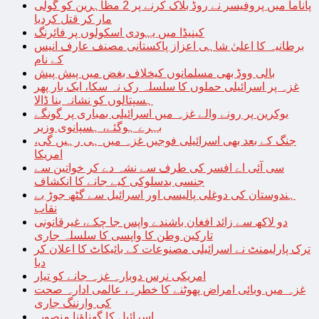
پاناما میں پروفیسر نے روڈ بلاک کرنے پر 2 مظاہرین کو گولی
مار کر قتل کردیا
کینیڈا میں یہودی اسکولوں پر فائرنگ
برطانیہ کا اعلیٰ شاہی اعزاز پاکستانی مصنف عارف انیس
کے نام
بالی ووڈ بھی مسلمانوں کیخلاف بغض میں پیش پیش
غزہ پر اسرائیلی حملوں کا سلسلہ رک نہ سکا، ایک بار پھر
ہسپتالوں کو نشانہ بنا ڈالا
یوکرین پر رونے والے غزہ میں اسرائیلی بمباری پر گونگے
بہرے ہوگئے، ہسپانوی وزیر
جنگ کے بعد بھی اسرائیلی فوجیں غزہ میں ہی رہیں گی،
امریکا
سی آئی اے افسر کی طرف سے نشہ دے کر خواتین سے
جنسی بدسلوکی کیے جانے کا انکشاف
ہندوستان کی دوغلی پالیسی اور اسرائیل سے گٹھ جوڑ بے
نقاب
دو لاکھ سے زائد افغان باشندے واپس جا چکے، غیرقانونی
تارکین وطن کا واپسی کا سلسلہ جاری
ترک پارلیمنٹ نے اسرائیلی مصنوعات کے بائیکاٹ کا اعلان کر
دیا
امریکی نرس دوبارہ غزہ جانے کو تیار
غزہ میں وبائی امراض پھوٹنے کا خطرہ، عالمی ادارہ صحت
کی وارننگ جاری
اسرائیل کا گھناؤنا منصوبہ