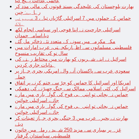
عالمی عدالت پہنچ گیا
بھارت بلوچستان کی علیحدگی پسند قوتوں کی مالی مدد کر
رہا ہے: چین
حماس کے حملوں میں 7 اسرائیلی گاڑیاں تباہ، 3 صہیونی
ہلاک
اسرائیلی جارحیت نے اپنا فوجی اور سیاسی انجام لکھ
دیا،اسامہ حمدان
مکہ مکرمہ میں سونے کے متعدد نئے ذخائر مل گئے
فلسطینی مسلمانوں سے اظہاریکجہتی، عرب امارات میں
سال نو کی تقاریب منسوخ
اسرائیل نے اپنے شہریوں کو بھارت میں محتاط رہنے کی
ہدایات جاری کردیں
سعودی عرب سے پاکستان آنے والے امریکی بحری جہاز پر
حملہ
امریکا اور اسرائیل کا حماس کو جڑ سے ختم کرنے پر اتفاق
اسرائیل کی کئی اسلامی ممالک سے جنگ چھیڑنے کی دھمکی
حماس نہ بچاتی تو اپنی ہی فوج کی گولہ باری میں مارے
جاتے، اسرائیلی خواتین
حماس نہ بچاتی تو اپنی ہی فوج کی گولہ باری میں مارے
جاتے، اسرائیلی خواتین
بھارت نے بحیرہ عرب میں 3 جنگی بحری جہاز تعینات کر
دیئے
غزہ پر بمباری سے مزید 250 شہید ، رملہ میں خاتون
فلسطینی سیاستدان گرفتار