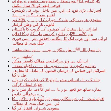
کارگل اور لداخ میں مظاہرے،مقبوضہ کشمیر پر بھارتی
فوجی قبضےکو 76 سال مکمل
اسرائیلی برّی فوج کی غزہ میں داخل ہونے کی کوشش؛
افسر سمیت 5 فوجی ہلاک
سعودی عرب ، ایک ہفتے کے دوران 17 ہزار ، 305 غیر
قانونی تارکین وطن گرفتار
اماراتی رئیل سٹیٹ کی کمپنیوں کے گروپ کا پاکستان
میں20سے 25ارب ڈالرز کی سرمایہ کاری کا اعلان
او آئی سی اور عرب لیگ کا ہنگامی اجلاس، غزہ میں فوری
جنگ بندی کا مطالبہ
’’یا رسول اللہﷺ! ہمارے ٹکڑے ہوتے رہے اور امت تماشا
دیکھتی رہی‘‘
اب ایک ہی ویزےپر6خلیجی ممالک کاسفر ممکن
دنیا میں کوئی جہنم ہے تو وہ غزہ ہے ، اقوام متحدہ
اسرائیل اور حماس کے درمیان قیدیوں کے تبادلے کا معاہدہ
طے پا گیا
چاند کے پہلے انسانی مشن ’اپولو 8‘ کی قیادت کرنے والے
خلاباز انتقال کرگئے
ہمارے ساتھ جو کچھ ہو رہا ہے اس کا ذمہ دار نیتن یاہو
ہے، یرغمالی خاتون
اقوام متحدہ کی خیرسگالی سفیر اور آسٹریلوی اداکارہ کا
غزہ میں جنگ بندی کا مطالبہ
سعودی شہزادہ انتقال کر گیا