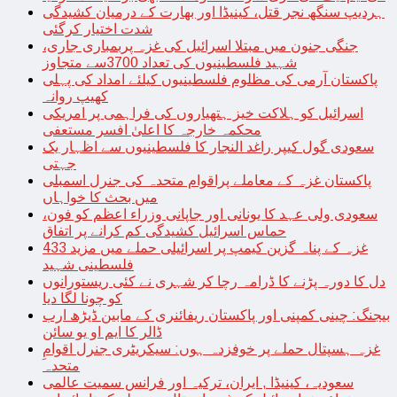
ہردیپ سنگھ نجر قتل، کینیڈا اور بھارت کے درمیان کشیدگی
شدت اختیار کرگئی
جنگی جنون میں مبتلا اسرائیل کی غزہ پربمباری جاری،
شہید فلسطینیوں کی تعداد 3700سے متجاوز
پاکستان آرمی کی مظلوم فلسطینیوں کیلئے امداد کی پہلی
کھیپ روانہ
اسرائیل کو ہلاکت خیز ہتھیاروں کی فراہمی پر امریکی
محکمہ خارجہ کا اعلیٰ افسر مستعفی
سعودی گول کیپر راغد النجار کا فلسطینیوں سے اظہار یک
جہتی
پاکستان غزہ کے معاملے پراقوام متحدہ کی جنرل اسمبلی
میں بحث کا خواہاں
سعودی ولی عہد کا یونانی اور جاپانی وزراء اعظم کو فون،
حماس اسرائیل کشیدگی کم کرانے پر اتفاق
غزہ کے پناہ گزین کیمپ پر اسرائیلی حملے میں مزید 433
فلسطینی شہید
دل کا دورہ پڑنے کا ڈرامہ رچا کر شہری نے کئی ریستورانوں
کو چونا لگا دیا
بیجنگ: چینی کمپنی اور پاکستان ریفائنری کے مابین ڈیڑھ ارب
ڈالر کا ایم او یو سائن
غزہ ہسپتال حملے پر خوفزدہ ہوں: سیکریٹری جنرل اقوامِ
متحدہ
سعودیہ، کینیڈا , ایران، ترکیہ اور فرانس سمیت عالمی