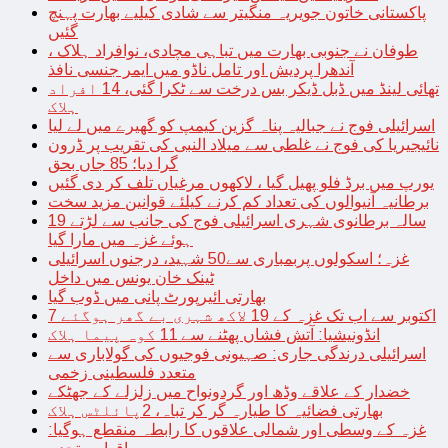
پاکستانی خاتون جویریہ منگیتر سے شادی کیلیے بھارت پہنچ
گئیں
طوفان نے جنوبی بھارت میں تباہی مچادی، نوافراد ہلاک ،
آندھرا پردیش اور تامل ناڈو میں ایمر جنسی نافذ
تھائی لینڈ میں ڈبل ڈیکر بس درخت سے ٹکرا گئی، 14 افراد
ہلاک
اسرائیلی فوج نے جبالیہ پناہ گزین کیمپ کو گھیرے میں لے لیا
نائیجیریا کی فوج نے غلطی سے میلاد النبی کی تقریب پر ڈرون
گرا دیا؛ 85 جاں بحق
یورپ میں برڈ فلو پھیل گیا ، لاکھوں مرغیاں تلف کر دی گئیں
برطانیہ آنیوالوں کی تعداد کم کرنے کیلئے قوانین مزید سخت
19 سالہ برطانوی شہری اسرائیلی فوج کی جانب سے لڑتے
ہوئے غزہ میں مارا گیا
غزہ؛ اسکولوں پربمباری سے50 شہید، درجنوں اسرائیلی
ٹینک خان یونس میں داخل
بھارتی ائیرپورٹ پانی میں ڈوب گیا
7 اکتوبر سے اب تک غزہ کے 19 لاکھ شہری بے گھر ہوگئے
انڈونیشیا: آتش فشاں پھٹنے سے 11 کوہ پیما ہلاک
اسرائیلی درندگی جاری: صہیونی فوجیوں کی گولاباری سے
متعدد فلسطینی زخمی
خضدار کے علاقے وڈھ اور گردونواح میں زلزلے کے جھٹکے
بھارتی فضائیہ کا طیارہ گر کر تباہ، 2پائلٹس ہلاک
غزہ کے وسطی اور شمالی علاقوں کا رابطہ منقطع ہوگیا: