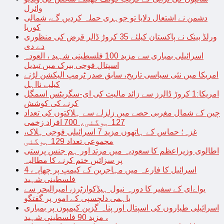
وائرل
دشمن نے اشتعال دلایا تو جوہری حملہ کردیں گے، شمالی
کوریا
ورلڈ بینک نے پاکستان کیلئے 35 کروڑ ڈالر قرض کی منظوری
دے دی
اسرائیلی بمباری سے مزید 100 فلسطینی شہید ، العودہ
اسپتال فوجی بیرک میں تبدیل
امریکا میں نئی سیاسی تاریخ، سابق صدر ٹرمپ الیکشن لڑنے
کیلیے نااہل
امریکا:1 کروڑ ڈالرز سے زائد مالیت کی ای-سگریٹس اسمگل
کرنے کی کوشش
چین کے شمال مغربی حصے میں زلزلے سے ہلاکتوں کی تعداد
127 ہوگئی، 700 افراد زخمی
غزہ؛ حماس کے ہاتھوں مزید 7 اسرائیلی فوجی ہلاک،
مجموعی تعداد 129 ہوگئی
اطالوی وزیراعظم کا سعودیہ میں مرتد اور ہم جنس پرستی
پر سزائیں ختم کرنے کا مطالبہ
اسرائیل کا فارعہ میں مہاجرین کے کیمپ پر چھاپہ، 4
فلسطینی شہید
یواےای کے سفیر کا دورہ نیول ہیڈکوارٹرز، امیرالبحر سے
باہمی دلچسپی کے امور پر گفتگو
اسرائیلی طیاروں کی اسپتال اور پناہ گزین کیمپوں پر بمباری
، مزید 90 فلسطینی شہید