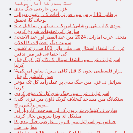
جنگ بندی کا آغاز ہوگیا
غزہ میں عارضی جنگ بندی
برطانیہ 110 برس میں قدرتی آفات کے ہاتھوں دیوالیہ
ہوجائے گا، تحقیق
< > مودی کیلیے نئی پریشانی؛ امریکا نے سکھ رہنما قتل
سازش کی تحقیقات شروع کردیں
متحدہ عرب امارات: 2024 میں عید الفطر اور عید الاضحیٰ
سمیت دیگر تعطیلات کا اعلان
غزہ کے الشفاء اسپتال سے ملنے والی 100 سے زائد لاشوں
کی اجتماعی قبر میں تدفین
اسرائیل نے غزہ میں الشفا اسپتال کے ڈائرکٹر کو گرفتار
کرلیا
‘4ہزار فلسطینی بچوں کا قتل کافی نہیں’: سابق امریکی
صدر کامشیر گرفتار
اسرائیل نے غزہ میں جنگ بندی پر عملدرآمد کل تک مؤخر
کردیا
اسرائیل نے غزہ میں جنگ بندی کل تک مؤخرکردی
سنکیانگ میں مساجد کیخلاف کریک ڈاؤن میں تیزی آگئی؛
ہیومن رائٹس واچ
بھارت نے کینیڈین شہریوں کے لیے سیاحت، کاروبار اور
میڈیکل ای ویزا سروس بحال کردی
حماس اور اسرائیل میں 4 روزہ عارضی جنگ بندی کا
معاہدہ طے
امریکہ میں پاکستانی طلباء کی تعداد میں 16 فیصد اضافہ