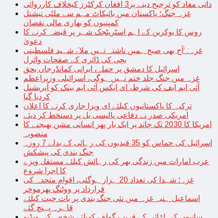
ذاتی مفاد کو ترجیح دینے پر3 افغان کرکٹرز کیخلاف کارروائی
غزہ جنگ؛ پاکستان میں بائیکاٹ مہم سے ملٹی نیشنل
کمپنیوں کو بھاری مالی نقصان
روس کا یوکرین کے اہم اسٹریٹجک شہر پر قبضہ کرنے کا
دعویٰ
غزہ: ‘آج بھی صبح ہمیں ناشتہ نہیں ملا’، شہید فلسطینی
بچی کی ڈائری کے صفحات وائرل
اسرائیل کا دمشق پر حملہ، ایرانی کمانڈرجاں بحق
غزہ میں جنگ جلد ختم نہیں ہوگی، اسرائیلی وزیراعظم
آئی ایم ایف کی شرط، ای ایکس آئی ایم بینک کو آپریشنل
کردیا گیا
ترکیہ کا پاکستانیوں کیلئے ای ویزا جاری کرنے کا اعلان
امریکی صدر نے دفاعی پالیسی بل پر دستخط کر دیئے
امریکا کا 2030 تک چاند پر ایک بار پھر انسانی مشن بھیجنے کا
منصوبہ
اسرائیل کی حماس کو 35 قیدیوں کی رہائی کے بدلے 7 روزہ
جنگ بندی کی پیشکش
عرب امارات میں زندگی بھر کی رہائش کیلئے مستقل ویزے
کا اجرا شروع
غزہ؛ شہدا کی تعداد 20 ہزار ہوگئی، اقوام متحدہ کی
قرارداد پر ووٹنگ پھرموخر
اسماعیل ہنیہ غزہ میں نئی جنگ بندی پر بات چیت کیلئے
قاہرہ پہنچ گئے
سانپوں کی لڑائی کے قریب گولف کھیلتے شخص کی ویڈیو