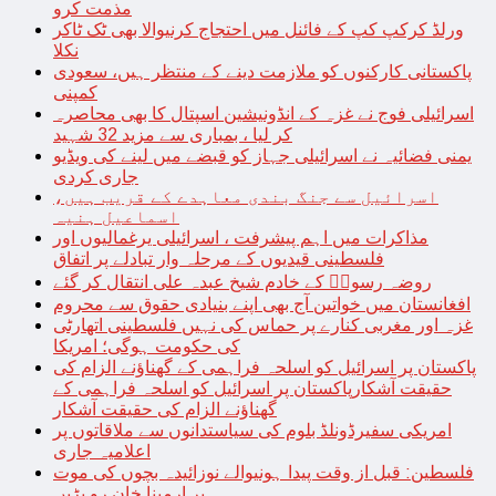
مذمت کرو
ورلڈ کرکپ کپ کے فائنل میں احتجاج کرنیوالا بھی ٹک ٹاکر
نکلا
پاکستانی کارکنوں کو ملازمت دینے کے منتظر ہیں، سعودی
کمپنی
اسرائیلی فوج نے غزہ کے انڈونیشین اسپتال کا بھی محاصرہ
کر لیا ، بمباری سے مزید 32 شہید
یمنی فضائیہ نے اسرائیلی جہاز کو قبضے میں لینے کی ویڈیو
جاری کردی
اسرائیل سے جنگ بندی معاہدے کے قریب ہیں،
اسماعیل ہنیہ
مذاکرات میں اہم پیشرفت ، اسرائیلی یرغمالیوں اور
فلسطینی قیدیوں کے مرحلہ وار تبادلے پر اتفاق
روضہ رسولؐ کے خادم شیخ عبدہ علی انتقال کر گئے
افغانستان میں خواتین آج بھی اپنے بنیادی حقوق سے محروم
غزہ اور مغربی کنارے پر حماس کی نہیں فلسطینی اتھارٹی
کی حکومت ہوگی؛ امریکا
پاکستان پر اسرائیل کو اسلحہ فراہمی کے گھناؤنے الزام کی
حقیقت آشکارپاکستان پر اسرائیل کو اسلحہ فراہمی کے
گھناؤنے الزام کی حقیقت آشکار
امریکی سفیرڈونلڈ بلوم کی سیاستدانوں سے ملاقاتوں پر
اعلامیہ جاری
فلسطین: قبل از وقت پیدا ہونیوالے نوزائیدہ بچوں کی موت
پر ارمینا خان رو پڑیں