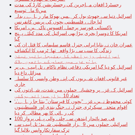
رجسٹرڈ افغان مہاجرین کی رجسٹریشن کارڈ کی مدت
میں6 ماہ توسیع
اسرائیل دنیا سے جھوٹ بول کر ہمیں بھوکا مار رہا ہے ، بدلہ
لیا جائے ، فلسطینی بچوں کی پریس کانفرنس
پاکستانی فورسز پرحملے افسوس ناک ہیں، امریکا
امریکا کا دوسرا بحری بیڑا بھی اسرائیل کی مدد کیلئے پہنچ
گیا
عمران خان نے بتایا ایرانی جنرل قاسم سلیمانی کا قتل ان کی
زندگی کا سب سے بڑا واقعہ تھا: ٹرمپ کا انکشاف
اسرائیلی وزیراعظم کا بھتیجا یائیر نیتن
یاہُو غزہ میں حماس کے ہاتھوں ہلاک
اسرائیل کو دیا گیا امریکی دفاعی نظام ناکام ، تل ابیب ہی پر
میزائل داغ دیا
غیر قانونی افغان شہریوں کی اپنے وطن واپسی کا سلسلہ
جاری
اسرائیل کے غزہ پر وحشیانہ حملوں میں شدت، شہادتوں کی
تعداد 10 ہزار سےزائد ہوگئی
‘کوئی محفوظ نہیں، غزہ “بچوں کا قبرستان” بنتا جا رہا ہے’،
اقوام متحدہ سیکرٹری جنرل نے جنگ بندی اور فلسطینیوں
کی رہائی کا پھر مطالبہ کر دیا
100 فی صد پائیدار ایندھن سے چلنے والی پہلی پرواز
اسرائیلی حملوں میں 9 ہزار فلسطینی شہید؛ تل ابیب سے
ترک سفارتکارواپس بلالیا گیا