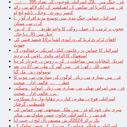
غزہ جنگ میں ہلاک اسرائیلی فوجیوں کی تعداد 395 ہوگئی
غزہ میں ڈائیریا اور سانس کے انفیکشنز کے ایک لاکھ سے زائد
کیسز رپورٹ ہوچکے: ڈبلیو ایچ او
اسرائیل، حماس جنگ بندی میں توسیع مزید افراد کو رہا
کرنے سے ممکن
‘ججوں پر ٹرمپ کے حملے روکنے کا واحد طریقہ ہے کہ انہیں
جیل میں ڈال دیا جائے’
افغان ٹرانزٹ ٹریڈ کی درآمدی اشیا پر10 فیصد فیس کی
چھوٹ
اسرائیل کا حماس پر رعایتوں کیلئے امریکی یرغمالیوں کے
استعمال کا الزام، وائٹ ہاؤس کی تردید
امریکہ انتخابات میں مداخلت نہ کرے، روس نے خبردار کر دیا
جسے اللہ رکھے؛ غزہ میں گھر کے ملبے سے37 دن بعد
نومولود زندہ مل گیا
غزہ میں بمباری سے زیادہ لوگوں کی بیماریوں سے موت کا
خطرہ ہے, عالمی ادارہ صحت
غزہ میں امراض پھیلنے سے بمباری سے زیادہ اموات ہوسکتی
ہیں، عالمی ادارہ صحت
اسرائیلی فوج نے مغربی کنارے پر دھاوا بول دیا، سیکڑوں
فلسطینی گرفتار
میری بیٹی خود کو غزہ میں ملکہ سمجھتی تھی، حماس کی
قید سے رہا اسرائیلی خاتون حسن سلوک سے متاثر
بکر پرائز 2024آئرش مصنف پال لنچ نے جیت لیا
اسرائیلی یرغمالی حماس کے سربراہ کے حسن سلوک کے