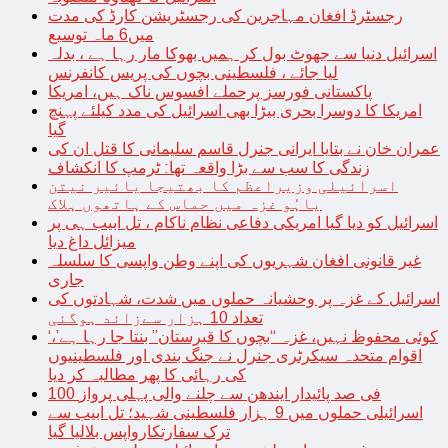
رجسٹرڈ افغان مہاجرین کی رجسٹریشن کارڈ کی مدت
میں6 ماہ توسیع
اسرائیل دنیا سے جھوٹ بول کر ہمیں بھوکا مار رہا ہے ، بدلہ
لیا جائے ، فلسطینی بچوں کی پریس کانفرنس
پاکستانی فورسز پرحملے افسوس ناک ہیں، امریکا
امریکا کا دوسرا بحری بیڑا بھی اسرائیل کی مدد کیلئے پہنچ
گیا
عمران خان نے بتایا ایرانی جنرل قاسم سلیمانی کا قتل ان کی
زندگی کا سب سے بڑا واقعہ تھا: ٹرمپ کا انکشاف
اسرائیلی وزیراعظم کا بھتیجا یائیر نیتن
یاہُو غزہ میں حماس کے ہاتھوں ہلاک
اسرائیل کو دیا گیا امریکی دفاعی نظام ناکام ، تل ابیب ہی پر
میزائل داغ دیا
غیر قانونی افغان شہریوں کی اپنے وطن واپسی کا سلسلہ
جاری
اسرائیل کے غزہ پر وحشیانہ حملوں میں شدت، شہادتوں کی
تعداد 10 ہزار سےزائد ہوگئی
‘کوئی محفوظ نہیں، غزہ “بچوں کا قبرستان” بنتا جا رہا ہے’،
اقوام متحدہ سیکرٹری جنرل نے جنگ بندی اور فلسطینیوں
کی رہائی کا پھر مطالبہ کر دیا
100 فی صد پائیدار ایندھن سے چلنے والی پہلی پرواز
اسرائیلی حملوں میں 9 ہزار فلسطینی شہید؛ تل ابیب سے
ترک سفارتکارواپس بلالیا گیا