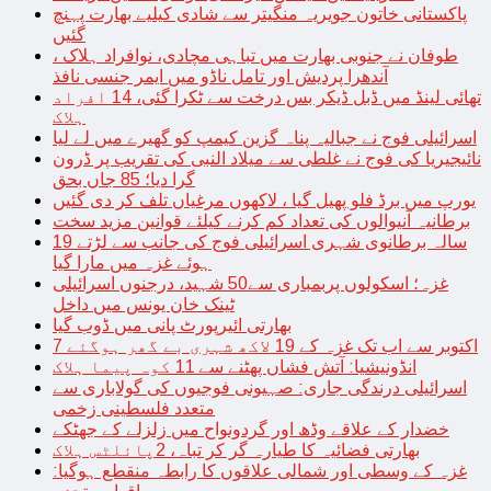
پاکستانی خاتون جویریہ منگیتر سے شادی کیلیے بھارت پہنچ
گئیں
طوفان نے جنوبی بھارت میں تباہی مچادی، نوافراد ہلاک ،
آندھرا پردیش اور تامل ناڈو میں ایمر جنسی نافذ
تھائی لینڈ میں ڈبل ڈیکر بس درخت سے ٹکرا گئی، 14 افراد
ہلاک
اسرائیلی فوج نے جبالیہ پناہ گزین کیمپ کو گھیرے میں لے لیا
نائیجیریا کی فوج نے غلطی سے میلاد النبی کی تقریب پر ڈرون
گرا دیا؛ 85 جاں بحق
یورپ میں برڈ فلو پھیل گیا ، لاکھوں مرغیاں تلف کر دی گئیں
برطانیہ آنیوالوں کی تعداد کم کرنے کیلئے قوانین مزید سخت
19 سالہ برطانوی شہری اسرائیلی فوج کی جانب سے لڑتے
ہوئے غزہ میں مارا گیا
غزہ؛ اسکولوں پربمباری سے50 شہید، درجنوں اسرائیلی
ٹینک خان یونس میں داخل
بھارتی ائیرپورٹ پانی میں ڈوب گیا
7 اکتوبر سے اب تک غزہ کے 19 لاکھ شہری بے گھر ہوگئے
انڈونیشیا: آتش فشاں پھٹنے سے 11 کوہ پیما ہلاک
اسرائیلی درندگی جاری: صہیونی فوجیوں کی گولاباری سے
متعدد فلسطینی زخمی
خضدار کے علاقے وڈھ اور گردونواح میں زلزلے کے جھٹکے
بھارتی فضائیہ کا طیارہ گر کر تباہ، 2پائلٹس ہلاک
غزہ کے وسطی اور شمالی علاقوں کا رابطہ منقطع ہوگیا: