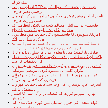
ہیک کر لیا
افغان حکومت TTP قیادت کو پاکستان کے حوالے کرے،
ترجمان دفتر خارجہ
نام نہاد لداخ یونین ٹریٹری کو کبھی تسلیم نہیں کیا: ترجمان
چینی وزارت خارجہ
فلسطین پر اسرائیلی مظالم کیخلاف بائیڈن انتظامیہ کے
ملازمین کا وائٹ ہاوس کے باہر احتجاج
امریکا: یہودیوں کا فلسطینیوں کی حمایت میں مظاہرہ،
مرکزی شاہراہ بلاک
دنیا کے سب سے زیادہ رحم دل کہے جانےوالے جج
فرینک کیپریو سرطان کا شکار ہوگئے
بھارتی پارلیمنٹ میں نامعلوم افراد کا حملہ؛ ویڈیو وائرل
پاکستان کے مطالبے پر افغان حکومت کا ڈی آئی خان حملے
کی تحقیقات کا عہد
کشمیر پر بھارتی سپریم کورٹ کا فیصلہ غیر قانونی قرار،
نگران کابینہ نے مسترد کردیا، مرتضی سولنگی
غزہ میں مزید 10 اسرائیلی فوجی ہلاک؛ 2 یرغمالی
فوجیوں کی لاشیں بھی برآمد
اسرائیل غزہ پربمباری کی وجہ سےعالمی حمایت کھو رہا
ہے،صدر بائیڈن
بھارتی سپریم کورٹ کے فیصلے پر او آئی سی کا اظہارِ
تشویش
اقوام متحدہ کی جنرل اسمبلی میں فوری جنگ بندی کی
قرارداد منظور