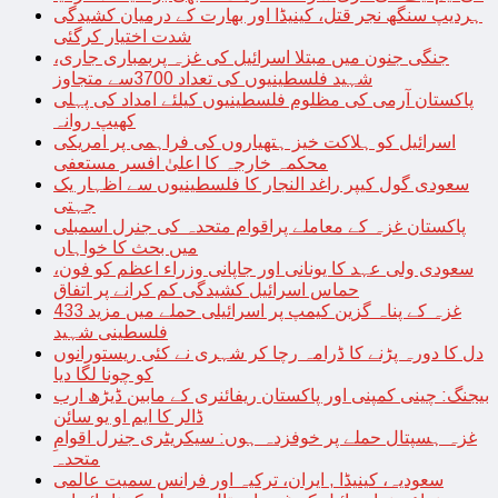
ہردیپ سنگھ نجر قتل، کینیڈا اور بھارت کے درمیان کشیدگی
شدت اختیار کرگئی
جنگی جنون میں مبتلا اسرائیل کی غزہ پربمباری جاری،
شہید فلسطینیوں کی تعداد 3700سے متجاوز
پاکستان آرمی کی مظلوم فلسطینیوں کیلئے امداد کی پہلی
کھیپ روانہ
اسرائیل کو ہلاکت خیز ہتھیاروں کی فراہمی پر امریکی
محکمہ خارجہ کا اعلیٰ افسر مستعفی
سعودی گول کیپر راغد النجار کا فلسطینیوں سے اظہار یک
جہتی
پاکستان غزہ کے معاملے پراقوام متحدہ کی جنرل اسمبلی
میں بحث کا خواہاں
سعودی ولی عہد کا یونانی اور جاپانی وزراء اعظم کو فون،
حماس اسرائیل کشیدگی کم کرانے پر اتفاق
غزہ کے پناہ گزین کیمپ پر اسرائیلی حملے میں مزید 433
فلسطینی شہید
دل کا دورہ پڑنے کا ڈرامہ رچا کر شہری نے کئی ریستورانوں
کو چونا لگا دیا
بیجنگ: چینی کمپنی اور پاکستان ریفائنری کے مابین ڈیڑھ ارب
ڈالر کا ایم او یو سائن
غزہ ہسپتال حملے پر خوفزدہ ہوں: سیکریٹری جنرل اقوامِ
متحدہ
سعودیہ، کینیڈا , ایران، ترکیہ اور فرانس سمیت عالمی