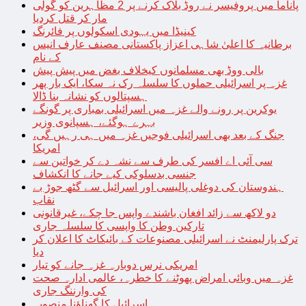
پاناما میں پروفیسر نے روڈ بلاک کرنے پر 2 مظاہرین کو گولی
مار کر قتل کردیا
کینیڈا میں یہودی اسکولوں پر فائرنگ
برطانیہ کا اعلیٰ شاہی اعزاز پاکستانی مصنف عارف انیس
کے نام
بالی ووڈ بھی مسلمانوں کیخلاف بغض میں پیش پیش
غزہ پر اسرائیلی حملوں کا سلسلہ رک نہ سکا، ایک بار پھر
ہسپتالوں کو نشانہ بنا ڈالا
یوکرین پر رونے والے غزہ میں اسرائیلی بمباری پر گونگے
بہرے ہوگئے، ہسپانوی وزیر
جنگ کے بعد بھی اسرائیلی فوجیں غزہ میں ہی رہیں گی،
امریکا
سی آئی اے افسر کی طرف سے نشہ دے کر خواتین سے
جنسی بدسلوکی کیے جانے کا انکشاف
ہندوستان کی دوغلی پالیسی اور اسرائیل سے گٹھ جوڑ بے
نقاب
دو لاکھ سے زائد افغان باشندے واپس جا چکے، غیرقانونی
تارکین وطن کا واپسی کا سلسلہ جاری
ترک پارلیمنٹ نے اسرائیلی مصنوعات کے بائیکاٹ کا اعلان کر
دیا
امریکی نرس دوبارہ غزہ جانے کو تیار
غزہ میں وبائی امراض پھوٹنے کا خطرہ، عالمی ادارہ صحت
کی وارننگ جاری
اسرائیل کا گھناؤنا منصوبہ