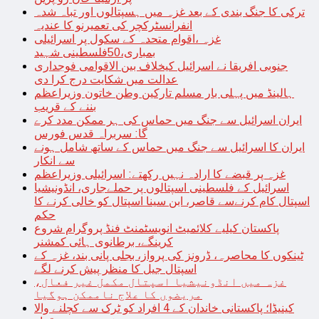
ترکی کا جنگ بندی کے بعد غزہ میں ہسپتالوں اور تباہ شدہ
انفرانسٹرکچر کی تعمیرنو کا عندیہ
غزہ ،اقوام متحدہ کے سکول پر اسرائیلی
بمباری،50فلسطینی شہید
جنوبی افریقا نے اسرائیل کیخلاف بین الاقوامی فوجداری
عدالت میں شکایت درج کرا دی
ہالینڈ میں پہلی بار مسلم تارکین وطن خاتون وزیراعظم
بننے کے قریب
ایران اسرائیل سے جنگ میں حماس کی ہر ممکن مدد کرے
گا: سربراہ قدس فورس
ایران کا اسرائیل سے جنگ میں حماس کے ساتھ شامل ہونے
سے انکار
غزہ پر قبضے کا ارادہ نہیں رکھتے: اسرائیلی وزیراعظم
اسرائیل کے فلسطینی اسپتالوں پر حملےجاری، انڈونیشیا
اسپتال کام کرنےسے قاصر، ابن سینا اسپتال کو خالی کرنے کا
حکم
پاکستان کیلیے کلائمیٹ انویسٹمنٹ فنڈ پروگرام شروع
کرینگے، برطانوی ہائی کمشنر
ٹینکوں کا محاصرہ، ڈرونز کی پرواز، بجلی پانی بند، غزہ کے
اسپتال جیل کا منظر پیش کرنے لگے
غزہ میں انڈونیشیا اسپتال مکمل غیر فعال،
مریضوں کا علاج ناممکن ہوگیا
کینیڈا؛ پاکستانی خاندان کے 4 افراد کو ٹرک سے کچلنے والا