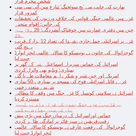
شخص مجرم قرار
بھارت کی جانب سے ’پچ سوئچنگ‘ تنازع میں آئی سی سی
کمزور قرار
غزہ میں عالمی جنگی قوانین کی خلاف ورزیوں کی تحقیقات
کی جائیں؛ اقوام متحدہ
چین میں دفتری عمارت میں خوفناک آتشزدگی؛ 26 ملازمین
ہلاک
غزہ پر اسرائیلی حملےجاری ،شہدا کی تعداد 12ہزارکےقریب
پہنچ گئی
گوجرانوالہ کی خاتون نے یونیسکو کا سالانہ عالمی ٹیچر ایوارڈ
جیت لیا
اسرائیل کی حماس سربراہ اسماعیل ہنیہ کے گھر پر
بمباری؛ ویڈیو بھی وائرل کردی
امریکہ اور چین شیر و شکر ، اہم معاملات طے پا گئے
غزہ ، قاتل اسرائیلی فوج کی مسجد پر بمباری ، 50 نمازی
شہید ، متعدد زخمی
اسرائیل نے سلامتی کونسل کا غزہ جنگ میں وقفے کا مطالبہ
مسترد کردیا
برطانیہ: غزہ جنگ بندی کی قرارداد پر لیبر
پارٹی میں بغاوت ہوگئی
حماس اوراسرائیل کے درمیان جنگ میں بڑی پیش
رفت،فریقین نے سیز فائر پر آمادگی ظاہر کردی
گوجرانوالہ کی رفعت عارف نے یونیسکو کا سالانہ عالمی
ٹیچر ایوارڈ جیت لیا