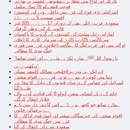
کارگل اور لداخ میں مظاہرے،مقبوضہ کشمیر پر بھارتی
فوجی قبضےکو 76 سال مکمل
اسرائیلی برّی فوج کی غزہ میں داخل ہونے کی کوشش؛
افسر سمیت 5 فوجی ہلاک
سعودی عرب ، ایک ہفتے کے دوران 17 ہزار ، 305 غیر
قانونی تارکین وطن گرفتار
اماراتی رئیل سٹیٹ کی کمپنیوں کے گروپ کا پاکستان
میں20سے 25ارب ڈالرز کی سرمایہ کاری کا اعلان
او آئی سی اور عرب لیگ کا ہنگامی اجلاس، غزہ میں فوری
جنگ بندی کا مطالبہ
’’یا رسول اللہﷺ! ہمارے ٹکڑے ہوتے رہے اور امت تماشا
دیکھتی رہی‘‘
اب ایک ہی ویزےپر6خلیجی ممالک کاسفر ممکن
دنیا میں کوئی جہنم ہے تو وہ غزہ ہے ، اقوام متحدہ
اسرائیل اور حماس کے درمیان قیدیوں کے تبادلے کا معاہدہ
طے پا گیا
چاند کے پہلے انسانی مشن ’اپولو 8‘ کی قیادت کرنے والے
خلاباز انتقال کرگئے
ہمارے ساتھ جو کچھ ہو رہا ہے اس کا ذمہ دار نیتن یاہو
ہے، یرغمالی خاتون
اقوام متحدہ کی خیرسگالی سفیر اور آسٹریلوی اداکارہ کا
غزہ میں جنگ بندی کا مطالبہ
سعودی شہزادہ انتقال کر گیا