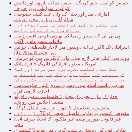
حماس کو ایسے ختم کرینگے ، جیسے دنیا نے نازیوں اور داعش
کو کیا ، اسرائیلی وزیر خارجہ
اماراتی صدر اور دبئی کے ولی عہد کیلئے خصوصی
شکارگاہیں تیار، رینجرز تعینات
غیر ملکی تارکین کو انخلا پر طبی امداد اور
خوراک فراہم کرنے کی ہدایت
پی ٹی آئی کے سینئر رہنما کی بھارتی فوجی آفیسرز سے
ملاقات منظرعام پر آگئی
اسرائیلی ٹک ٹاکرز نے اپنی ویڈیوز میں لاچار فلسطینی خواتین
اور بچوں کا مذاق اُڑایا
ووٹ دینے کیلئے فائر الارم بجانے والے کانگرس مین کو جرمانہ
امریکا:نامعلوم افرادکی فائرنگ،5افرادہلاک
جنگ بندی کیلئے مغرب غزہ میں مزید اور کیا
کرانا چاہتا ہے؟اردوان جنگ بندی کیلئے مغرب
غزہ میں مزید اور کیا کرانا چاہتا ہے؟اردوان
بھارتی ریاست آسام میں دوسری شادی کیلیے حکومت سے
اجازت لازمی قرار
خدارا ! ہمارے بچوں کو بچالیں؛ فلسطینی مندوب اقوام
متحدہ اجلاس میں رو پڑے
سابق وزیراعظم دل کا دورہ پڑنے سے انتقال کرگئے
مقبوضہ کشمیر پر بھارتی غاصبانہ قبضے کو 76 سال ہوگئے
غیر قانونی طور پر مقیم غیر ملکیوں کا انخلا، صرف 4دن
باقی
بھارتی فوج کی ریاستی دہشت گردی میں مزید 5 کشمیری