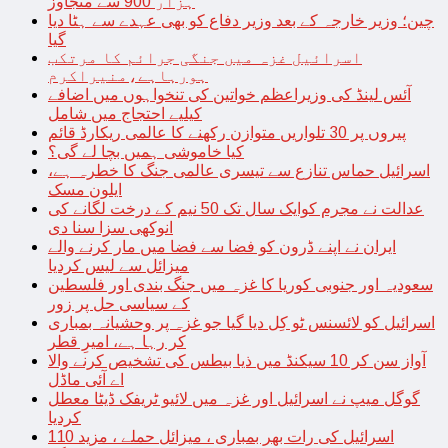
ہزار 900 سے متجاوز
چین؛ وزیر خارجہ کے بعد وزیر دفاع کو بھی عہدے سے ہٹا دیا
گیا
اسرائیل غزہ میں جنگی جرائم کا مرتکب
ہورہاہے،منیراکرم
آئس لینڈ کی وزیراعظم خواتین کی تنخواہوں میں اضافے
کیلیے احتجاج میں شامل
پیروں پر 30 تلواریں متوازن رکھنے کا عالمی ریکارڈ قائم
کیا خاموشی ہمیں بچا لے گی؟
اسرائیل حماس تنازع سے تیسری عالمی جنگ کا خطرہ ہے،
ایلون مسک
عدالت نے مجرم کوایک سال تک 50 نیم کے درخت لگانے کی
انوکھی سزا سنا دی
ایران نے اپنے ڈرون کو فضا سے فضا میں مار کرنے والے
میزائل سے لیس کردیا
سعودیہ اور جنوبی کوریا کا غزہ میں جنگ بندی اور فلسطین
کے سیاسی حل پر زور
اسرائیل کو لائسنس ٹو کِل دیا گیا جو غزہ پر وحشیانہ بمباری
کر رہا ہے، امیرِ قطر
آواز سن کر 10 سیکنڈ میں ذیا بیطس کی تشخیص کرنے والا
اے آئی ماڈل
گوگل میپ نے اسرائیل اور غزہ میں لائیو ٹریفک ڈیٹا معطل
کردیا
اسرائیل کی رات بھر بمباری ، میزائل حملے ، مزید 110