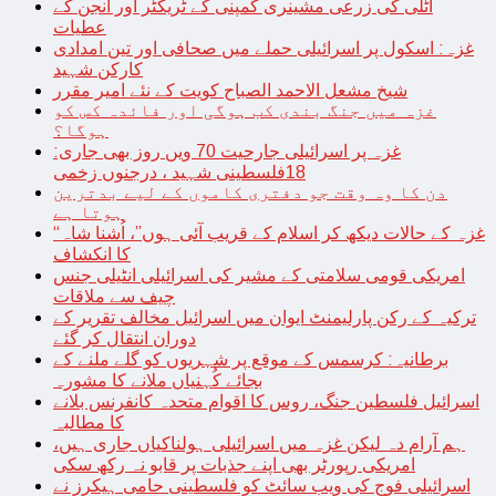
اٹلی کی زرعی مشینری کمپنی کے ٹریکٹر اور انجن کے
عطیات
غزہ: اسکول پر اسرائیلی حملے میں صحافی اور تین امدادی
کارکن شہید
شیخ مشعل الاحمد الصباح کویت کے نئے امیر مقرر
غزہ میں جنگ بندی کب ہوگی اور فائدہ کس کو
ہوگا؟
غزہ پر اسرائیلی جارحیت 70 ویں روز بھی جاری:
18فلسطینی شہید ، درجنوں زخمی
دن کا وہ وقت جو دفتری کاموں کے لیے بدترین
ہوتا ہے
“غزہ کے حالات دیکھ کر اسلام کے قریب آئی ہوں”، اُشنا شاہ
کا انکشاف
امریکی قومی سلامتی کے مشیر کی اسرائیلی انٹیلی جنس
چیف سے ملاقات
ترکیہ کے رکن پارلیمنٹ ایوان میں اسرائیل مخالف تقریر کے
دوران انتقال کر گئے
برطانیہ: کرسمس کے موقع پر شہریوں کو گلے ملنے کے
بجائے کُہنیاں ملانے کا مشورہ
اسرائیل فلسطین جنگ، روس کا اقوام متحدہ کانفرنس بلانے
کا مطالبہ
ہم آرام دہ لیکن غزہ میں اسرائیلی ہولناکیاں جاری ہیں،
امریکی رپورٹر بھی اپنے جذبات پر قابو نہ رکھ سکی
اسرائیلی فوج کی ویب سائٹ کو فلسطینی حامی ہیکرز نے