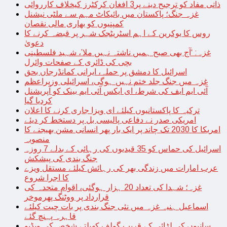
ذاتی مفاد کو ترجیح دینے پر3 افغان کرکٹرز کیخلاف کارروائی
غزہ جنگ؛ پاکستان میں بائیکاٹ مہم سے ملٹی نیشنل
کمپنیوں کو بھاری مالی نقصان
روس کا یوکرین کے اہم اسٹریٹجک شہر پر قبضہ کرنے کا
دعویٰ
غزہ: ‘آج بھی صبح ہمیں ناشتہ نہیں ملا’، شہید فلسطینی
بچی کی ڈائری کے صفحات وائرل
اسرائیل کا دمشق پر حملہ، ایرانی کمانڈرجاں بحق
غزہ میں جنگ جلد ختم نہیں ہوگی، اسرائیلی وزیراعظم
آئی ایم ایف کی شرط، ای ایکس آئی ایم بینک کو آپریشنل
کردیا گیا
ترکیہ کا پاکستانیوں کیلئے ای ویزا جاری کرنے کا اعلان
امریکی صدر نے دفاعی پالیسی بل پر دستخط کر دیئے
امریکا کا 2030 تک چاند پر ایک بار پھر انسانی مشن بھیجنے کا
منصوبہ
اسرائیل کی حماس کو 35 قیدیوں کی رہائی کے بدلے 7 روزہ
جنگ بندی کی پیشکش
عرب امارات میں زندگی بھر کی رہائش کیلئے مستقل ویزے
کا اجرا شروع
غزہ؛ شہدا کی تعداد 20 ہزار ہوگئی، اقوام متحدہ کی
قرارداد پر ووٹنگ پھرموخر
اسماعیل ہنیہ غزہ میں نئی جنگ بندی پر بات چیت کیلئے
قاہرہ پہنچ گئے
سانپوں کی لڑائی کے قریب گولف کھیلتے شخص کی ویڈیو