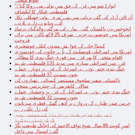
اقوام متحدہ
“ایوارڈ شو میں غزہ کے حق میں بولنے سے روکا گیا”؛
فلسطینی فنکار کا انکشاف
آن لائن آرڈر کی گئی بریانی میں سے ‘مری ہوئی چھپکلی’ نکل
آئی، ویڈیو نے دل دہلا دیے
انجوجس دن پاکستان گئی ہمارے لیے مرگئی،والدگیان پرساد
امریکا میں خوبصورت جزیرہ صرف 25 لاکھ ڈالرز میں برائے
فروخت
کینیڈا جانے کے خواہش مندوں کیلئے خوشخبری
امریکا میں اسرائیلی قونصلیٹ کے باہر خاتون کی خودسوزی
اقوام متحدہ کا پھر غزہ میں فوری جنگ بندی کا مطالبہ
غزہ میں اسرائیلی بمباری میں مزید 131 فلسطینی شہید
جنگ بندی ختم ہوتے ہی اسرئیل کے غزہ پر دوبارہ حملے،
بچوں سمیت 37 فلسطینی شہید
پاکستانی سفیر سلجوق مستنصر کیمیائی ہتھیاروں کی
سالانہ کانفرنس کے چیئرپرسن منتخب
جنگ بندی ختم ہوتے ہی اسرائیل کے غزہ پر وحشیانہ حملے،
بچوں سمیت 32 فلسطینی شہید
جرمن صدر طیارے کے دروازے پر آدھے گھنٹے قطری میزبانوں
کی راہ تکتے رہے
امریکی فوجی طیارہ جاپان کے سمندر میں
گرکرتباہ ہوگیا
امیرِ کویت 86 سالہ شیخ نواف الاحمد کی اچانک طبیعت بگڑ
گئی؛ اسپتال میں داخل