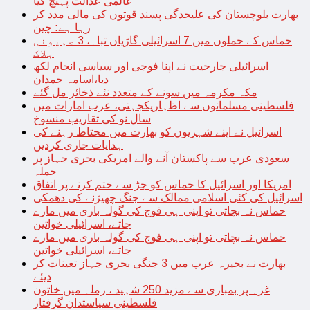
عالمی عدالت پہنچ گیا
بھارت بلوچستان کی علیحدگی پسند قوتوں کی مالی مدد کر
رہا ہے: چین
حماس کے حملوں میں 7 اسرائیلی گاڑیاں تباہ، 3 صہیونی
ہلاک
اسرائیلی جارحیت نے اپنا فوجی اور سیاسی انجام لکھ
دیا،اسامہ حمدان
مکہ مکرمہ میں سونے کے متعدد نئے ذخائر مل گئے
فلسطینی مسلمانوں سے اظہاریکجہتی، عرب امارات میں
سال نو کی تقاریب منسوخ
اسرائیل نے اپنے شہریوں کو بھارت میں محتاط رہنے کی
ہدایات جاری کردیں
سعودی عرب سے پاکستان آنے والے امریکی بحری جہاز پر
حملہ
امریکا اور اسرائیل کا حماس کو جڑ سے ختم کرنے پر اتفاق
اسرائیل کی کئی اسلامی ممالک سے جنگ چھیڑنے کی دھمکی
حماس نہ بچاتی تو اپنی ہی فوج کی گولہ باری میں مارے
جاتے، اسرائیلی خواتین
حماس نہ بچاتی تو اپنی ہی فوج کی گولہ باری میں مارے
جاتے، اسرائیلی خواتین
بھارت نے بحیرہ عرب میں 3 جنگی بحری جہاز تعینات کر
دیئے
غزہ پر بمباری سے مزید 250 شہید ، رملہ میں خاتون
فلسطینی سیاستدان گرفتار