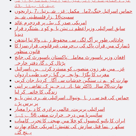
چیف کا بیٹا ہلاک
حماس اسرائیل جنگ،2ماہ مکمل: غزہ شہرتباہ،7ہزاربچوں
سمیت16ہزارفلسطینی شہید
امریکی صدر کے بیٹے پر فردجرم عائد
سابق اسرائیلی وزیراعظم نے نیتن یاہو کو دہشتگرد قرار
دیدیا
حادثاتی طور پر آگ لگنے سے محفوظ رہنے والا نیا ایندھن
ڈنمارک میں قرآن پاک کی بےحرمتی غیرقانونی قرار،سزا کا
قانون منظور
افغان وزیر پاسپورٹ معاملہ :پاکستان پاسپورٹ کی جانچ
پڑتال کرے گا، دفتر خارجہ
غزہ میں بفر زون منصوبے کو مسترد کرتے ہیں ،اسرائیل
مغرب کا بگڑا ہوا بچہ بن گیا :رجب طیب اردوان
بھارت کو ہم نے سنگین خدشات سے آگاہ کردیا، جان کربی
بھارت،26 سالہ ڈاکٹر شاہانہ نے جہیز کے تقاضے پر اپنی
زندگی کا خاتمہ کر لیا
حماس کی قید سے رہا ہونیوالے اسرائیلی شہری نیتن یاہو
پر برس پڑے
اسرائیلی بربریت، عالمی برادری کا دہرا معیار
سائیبیریا میں درجہ حرارت منفی 56 ہوگیا
ایران کا بائیو کیپسول کو خلا میں بھیجنے کا تجربہ کامیاب
سکھ رہنما قتل سازش کی تفتیش؛ امریکی حکام بھارت
پہنچ گئے