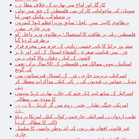
کارگل اور لداخ میں بھارت کے خلاف مظاہرے
سویڈن کی ماحولیاتی کارکن سے فلسطین کے حق میں بولنے
پر بدسلوکی، مائیک چھین لیا
برطانوی کابینہ میں ہلچل؛ سابق وزیراعظم ڈیوڈ کیمرون
وزیر خارجہ مقرر
فلسطین ریلی پر طاقت کا استعمال؛ برطانوی وزیر داخلہ کو
برطرف کردیا گیا
مشہور برانڈ کا بانی جنسی زیادتی کے جرم میں مجرم قرار
غزہ میں قیامت صغریٰ ، الشفاء اسپتال کے اندر اور باہر
لاشوں کے انبار ، دفنانے والا کوئی نہیں
اسکینڈے نیوین ممالک میں فلسطین کے 50 سال پرانے نغمے
کی گونج
اسرائیلی بربریت جاری ، غزہ کے اسپتال قبرستانوں میں
تبدیل ، حماس نے قیدیوں کی رہائی کیلئے مذاکرات معطل کر
دیئے
اسرائیل کے ساتھ لیبر ڈیل ختم کی جائے، بھارتی ٹریڈ یونینوں
کا مودی سے مطالبہ
امریکی جنگی طیارہ بحیرہ روم میں گر کرتباہ، 5 فوجی
ہلاک
طیب اردوان نے اسرائیلی جارحیت رکوانے کیلئے امریکا پر دباؤ
ڈالنے کا مطالبہ کردیا
غیر قانونی افغان شہریوں کی اپنےوطن واپسی کا سلسلہ
جاری