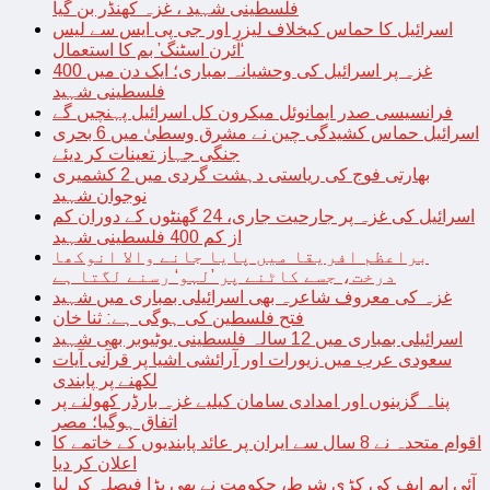
فلسطینی شہید ، غزہ کھنڈر بن گیا
اسرائیل کا حماس کیخلاف لیزر اور جی پی ایس سے لیس
‘آئرن اسٹنگ’ بم کا استعمال
غزہ پر اسرائیل کی وحشیانہ بمباری؛ ایک دن میں 400
فلسطینی شہید
فرانسیسی صدر ایمانوئل میکرون کل اسرائیل پہنچیں گے
اسرائیل حماس کشیدگی چین نے مشرق وسطیٰ میں 6 بحری
جنگی جہاز تعینات کر دیئے
بھارتی فوج کی ریاستی دہشت گردی میں 2 کشمیری
نوجوان شہید
اسرائیل کی غزہ پر جارحیت جاری، 24 گھنٹوں کے دوران کم
از کم 400 فلسطینی شہید
براعظم افریقا میں پایا جانے والا انوکھا
درخت، جسے کاٹنے پر ’لہو‘ رسنے لگتا ہے
غزہ کی معروف شاعرہ بھی اسرائیلی بمباری میں شہید
فتح فلسطین کی ہوگی ہے: ثنا خان
اسرائیلی بمباری میں 12 سالہ فلسطینی یوٹیوبر بھی شہید
سعودی عرب میں زیورات اور آرائشی اشیا پر قرآنی آیات
لکھنے پر پابندی
پناہ گزینوں اور امدادی سامان کیلیے غزہ بارڈر کھولنے پر
اتفاق ہوگیا؛ مصر
اقوام متحدہ نے 8 سال سے ایران پر عائد پابندیوں کے خاتمے کا
اعلان کر دیا
آئی ایم ایف کی کڑی شرط، حکومت نے بھی بڑا فیصلہ کر لیا