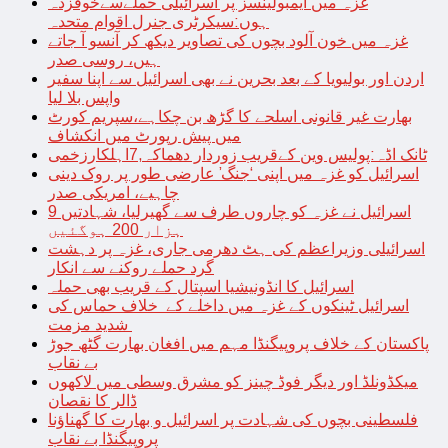
غزہ میں ایمبولینسز پر اسرائیلی حملےسےخوفزدہ
ہوں:سیکرٹری جنرل اقوام متحدہ
غزہ میں خون آلود بچوں کی تصاویر دیکھ کر آنسو آ جاتے
ہیں، روسی صدر
اردن اور بولیویا کے بعد بحرین نے بھی اسرائیل سے اپنا سفیر
واپس بلا لیا
بھارت غیر قانونی اسلحے کا گڑھ بن چکاہے،سپریم کورٹ
میں پیش رپورٹ میں انکشاف
ٹانک اڈہ:پولیس وین کےقریب زوردار دھماکہ,7اہلکارزخمی
اسرائیل کو غزہ میں اپنی ‘جنگ’ عارضی طور پر روک دینی
چاہیے، امریکی صدر
اسرائیل نے غزہ کو چاروں طرف سے گھیرلیا، شہادتیں 9
ہزار 200 ہوگئیں
اسرائیلی وزیراعظم کی ہٹ دھرمی جاری، غزہ پر دہشت
گرد حملے روکنے سے انکار
اسرائیل کا انڈونیشیا اسپتال کے قریب بھی حملہ
اسرائیل ٹینکوں کے غزہ میں داخلے کے خلاف حماس کی
شدید مزمت
پاکستان کے خلاف پروپیگنڈا مہم میں افغان بھارت گٹھ جوڑ
بے نقاب
میکڈونلڈ اور دیگر فوڈ چینز کو مشرق وسطی میں لاکھوں
ڈالر کا نقصان
فلسطینی بچوں کی شہادت پر اسرائیل و بھارت کا گھناؤنا
پروپیگنڈا بے نقاب