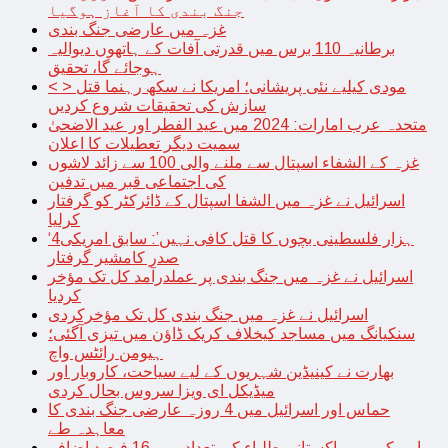
جنگ بندی کا آغاز ہوگیا
غزہ میں عارضی جنگ بندی
برطانیہ 110 برس میں قدرتی آفات کے ہاتھوں دیوالیہ
ہوجائے گا، تحقیق
< > مودی کیلیے نئی پریشانی؛ امریکا نے سکھ رہنما قتل
سازش کی تحقیقات شروع کردیں
متحدہ عرب امارات: 2024 میں عید الفطر اور عید الاضحیٰ
سمیت دیگر تعطیلات کا اعلان
غزہ کے الشفاء اسپتال سے ملنے والی 100 سے زائد لاشوں
کی اجتماعی قبر میں تدفین
اسرائیل نے غزہ میں الشفا اسپتال کے ڈائرکٹر کو گرفتار
کرلیا
‘4ہزار فلسطینی بچوں کا قتل کافی نہیں’: سابق امریکی
صدر کامشیر گرفتار
اسرائیل نے غزہ میں جنگ بندی پر عملدرآمد کل تک مؤخر
کردیا
اسرائیل نے غزہ میں جنگ بندی کل تک مؤخرکردی
سنکیانگ میں مساجد کیخلاف کریک ڈاؤن میں تیزی آگئی؛
ہیومن رائٹس واچ
بھارت نے کینیڈین شہریوں کے لیے سیاحت، کاروبار اور
میڈیکل ای ویزا سروس بحال کردی
حماس اور اسرائیل میں 4 روزہ عارضی جنگ بندی کا
معاہدہ طے
امریکہ میں پاکستانی طلباء کی تعداد میں 16 فیصد اضافہ