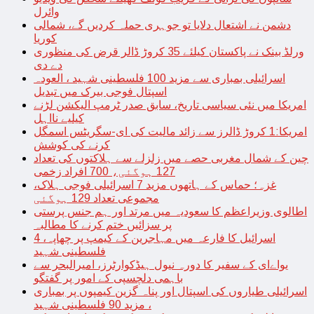
وائرل
دشمن نے اشتعال دلایا تو جوہری حملہ کردیں گے، شمالی
کوریا
ورلڈ بینک نے پاکستان کیلئے 35 کروڑ ڈالر قرض کی منظوری
دے دی
اسرائیلی بمباری سے مزید 100 فلسطینی شہید ، العودہ
اسپتال فوجی بیرک میں تبدیل
امریکا میں نئی سیاسی تاریخ، سابق صدر ٹرمپ الیکشن لڑنے
کیلیے نااہل
امریکا:1 کروڑ ڈالرز سے زائد مالیت کی ای-سگریٹس اسمگل
کرنے کی کوشش
چین کے شمال مغربی حصے میں زلزلے سے ہلاکتوں کی تعداد
127 ہوگئی، 700 افراد زخمی
غزہ؛ حماس کے ہاتھوں مزید 7 اسرائیلی فوجی ہلاک،
مجموعی تعداد 129 ہوگئی
اطالوی وزیراعظم کا سعودیہ میں مرتد اور ہم جنس پرستی
پر سزائیں ختم کرنے کا مطالبہ
اسرائیل کا فارعہ میں مہاجرین کے کیمپ پر چھاپہ، 4
فلسطینی شہید
یواےای کے سفیر کا دورہ نیول ہیڈکوارٹرز، امیرالبحر سے
باہمی دلچسپی کے امور پر گفتگو
اسرائیلی طیاروں کی اسپتال اور پناہ گزین کیمپوں پر بمباری
، مزید 90 فلسطینی شہید