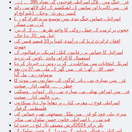
غزہ جنگ میں ہلاک اسرائیلی فوجیوں کی تعداد 395 ہوگئی
غزہ میں ڈائیریا اور سانس کے انفیکشنز کے ایک لاکھ سے زائد
کیسز رپورٹ ہوچکے: ڈبلیو ایچ او
اسرائیل، حماس جنگ بندی میں توسیع مزید افراد کو رہا
کرنے سے ممکن
‘ججوں پر ٹرمپ کے حملے روکنے کا واحد طریقہ ہے کہ انہیں
جیل میں ڈال دیا جائے’
افغان ٹرانزٹ ٹریڈ کی درآمدی اشیا پر10 فیصد فیس کی
چھوٹ
اسرائیل کا حماس پر رعایتوں کیلئے امریکی یرغمالیوں کے
استعمال کا الزام، وائٹ ہاؤس کی تردید
امریکہ انتخابات میں مداخلت نہ کرے، روس نے خبردار کر دیا
جسے اللہ رکھے؛ غزہ میں گھر کے ملبے سے37 دن بعد
نومولود زندہ مل گیا
غزہ میں بمباری سے زیادہ لوگوں کی بیماریوں سے موت کا
خطرہ ہے, عالمی ادارہ صحت
غزہ میں امراض پھیلنے سے بمباری سے زیادہ اموات ہوسکتی
ہیں، عالمی ادارہ صحت
اسرائیلی فوج نے مغربی کنارے پر دھاوا بول دیا، سیکڑوں
فلسطینی گرفتار
میری بیٹی خود کو غزہ میں ملکہ سمجھتی تھی، حماس کی
قید سے رہا اسرائیلی خاتون حسن سلوک سے متاثر
بکر پرائز 2024آئرش مصنف پال لنچ نے جیت لیا
اسرائیلی یرغمالی حماس کے سربراہ کے حسن سلوک کے