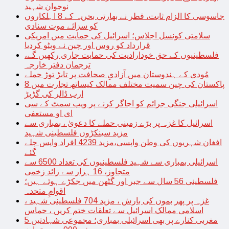
نوجوان شہید
جاسوسی کا الزام ثابت، قطر نے بھارتی بحریہ کے 8 اہلکاروں
کو سزائے موت سنادی
سلامتی کونسل اجلاس؛ اسرائیل کی حمایت میں امریکی
قرارداد کو روس اور چین نے ویٹو کردیا
فلسطینیوں کے حق خودارادیت کی حمایت جاری رکھیں گے،
ترجمان دفتر خارجہ
مُودی کے ہندوستان میں آزادیِ صحافت پر تابڑ توڑ حملے
پاکستان کی چین سمیت مختلف ممالک کیساتھ تجارت میں 8
ارب ڈالر کی گڑبڑ
اسرائیلی جنگی جرائم کو اجاگر کرنے پر ویب سمٹ کے سی
ای او مستعفی
اسرائیل کا غزہ پر بڑے زمینی حملے کا دعویٰ ، بمباری سے
مزید سینکڑوں فلسطینی شہید
افغان شہریوں کی وطن واپسی،مزید 4239 افراد واپس چلے
گئے
اسرائیلی بمباری سے شہید فلسطینیوں کی تعداد 6500 سے
متجاوز، 16 ہزار سے زائد زخمی
فلسطینی 56 سال سے جبر اور گٹھن میں جکڑے ہوئے ہیں؛
اقوامِ متحدہ
غزہ پر پھر بموں کی بارش ، مزید 704 فلسطینی شہید ،
اسلامی ممالک اسرائیل سے تعلقات ختم کریں ، حماس
مغربی کنارے پر بھی اسرائیلی بمباری؛ مجموعی شہادتیں 5