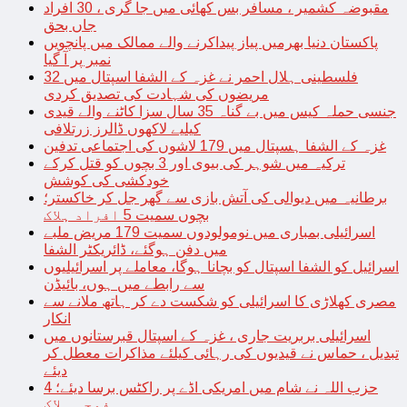
مقبوضہ کشمیر ، مسافر بس کھائی میں جا گری ، 30 افراد
جاں بحق
پاکستان دنیا بھرمیں پیاز پیداکرنے والے ممالک میں پانچویں
نمبر پر آ گیا
فلسطینی ہلال احمر نے غزہ کے الشفا اسپتال میں 32
مریضوں کی شہادت کی تصدیق کردی
جنسی حملہ کیس میں بے گناہ 35 سال سزا کاٹنے والے قیدی
کیلیے لاکھوں ڈالرز زرتلافی
غزہ کے الشفا ہسپتال میں 179 لاشوں کی اجتماعی تدفین
ترکیہ میں شوہر کی بیوی اور 3 بچوں کو قتل کرکے
خودکشی کی کوشش
برطانیہ میں دیوالی کی آتش بازی سے گھر جل کر خاکستر؛
بچوں سمیت 5 افراد ہلاک
اسرائیلی بمباری میں نومولودوں سمیت 179 مریض ملبے
میں دفن ہوگئے، ڈائریکٹر الشفا
اسرائیل کو الشفا اسپتال کو بچانا ہوگا، معاملے پر اسرائیلیوں
سے رابطے میں ہوں، بائیڈن
مصری کھلاڑی کا اسرائیلی کو شکست دے کر ہاتھ ملانے سے
انکار
اسرائیلی بربریت جاری ، غزہ کے اسپتال قبرستانوں میں
تبدیل ، حماس نے قیدیوں کی رہائی کیلئے مذاکرات معطل کر
دیئے
حزب اللہ نے شام میں امریکی اڈے پر راکٹس برسا دیئے؛ 4
فوجی ہلاک