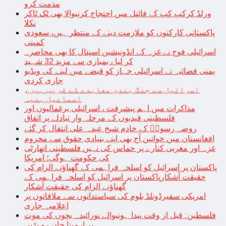
مذمت کرو
ورلڈ کرکپ کپ کے فائنل میں احتجاج کرنیوالا بھی ٹک ٹاکر
نکلا
پاکستانی کارکنوں کو ملازمت دینے کے منتظر ہیں، سعودی
کمپنی
اسرائیلی فوج نے غزہ کے انڈونیشین اسپتال کا بھی محاصرہ
کر لیا ، بمباری سے مزید 32 شہید
یمنی فضائیہ نے اسرائیلی جہاز کو قبضے میں لینے کی ویڈیو
جاری کردی
اسرائیل سے جنگ بندی معاہدے کے قریب ہیں،
اسماعیل ہنیہ
مذاکرات میں اہم پیشرفت ، اسرائیلی یرغمالیوں اور
فلسطینی قیدیوں کے مرحلہ وار تبادلے پر اتفاق
روضہ رسولؐ کے خادم شیخ عبدہ علی انتقال کر گئے
افغانستان میں خواتین آج بھی اپنے بنیادی حقوق سے محروم
غزہ اور مغربی کنارے پر حماس کی نہیں فلسطینی اتھارٹی
کی حکومت ہوگی؛ امریکا
پاکستان پر اسرائیل کو اسلحہ فراہمی کے گھناؤنے الزام کی
حقیقت آشکارپاکستان پر اسرائیل کو اسلحہ فراہمی کے
گھناؤنے الزام کی حقیقت آشکار
امریکی سفیرڈونلڈ بلوم کی سیاستدانوں سے ملاقاتوں پر
اعلامیہ جاری
فلسطین: قبل از وقت پیدا ہونیوالے نوزائیدہ بچوں کی موت
پر ارمینا خان رو پڑیں