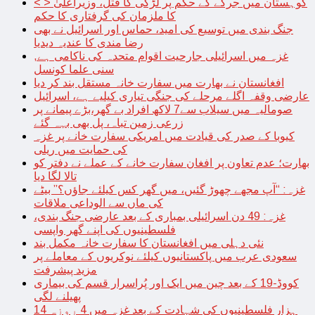
< > کوہستان میں جرگے کے حکم پر لڑکی کا قتل، وزیراعلیٰ
کا ملزمان کی گرفتاری کا حکم
جنگ بندی میں توسیع کی امید، حماس اور اسرائیل نے بھی
رضا مندی کا عندیہ دیدیا
غزہ میں اسرائیلی جارحیت اقوام متحدہ کی ناکامی ہے,
سنی علما کونسل
افغانستان نے بھارت میں سفارت خانہ مستقل بند کر دیا
عارضی وقفہ اگلے مرحلے کی جنگی تیاری کیلیے ہے، اسرائیل
صومالیہ میں سیلاب سے7 لاکھ افراد بے گھر،بڑے پیمانے پر
زرعی زمین تباہ، پل بھی بہہ گئے
کیوبا کے صدر کی قیادت میں امریکی سفارت خانے پر غزہ
کی حمایت میں ریلی
بھارت؛ عدم تعاون پر افغان سفارت خانے کے عملے نے دفتر کو
تالا لگا دیا
غزہ: “آپ مجھے چھوڑ گئیں، میں گھر کس کیلئے جاؤں؟” بیٹے
کی ماں سے الوداعی ملاقات
غزہ: 49 دن اسرائیلی بمباری کے بعد عارضی جنگ بندی،
فلسطینیوں کی اپنے گھر واپسی
نئی دہلی میں افغانستان کا سفارت خانہ مکمل بند
سعودی عرب میں پاکستانیوں کیلئے نوکریوں کے معاملے پر
مزید پیشرفت
کووڈ-19 کے بعد چین میں ایک اور پُراسرار قسم کی بیماری
پھیلنے لگی
14 ہزار فلسطینیوں کی شہادت کے بعد غزہ میں 4 روزہ