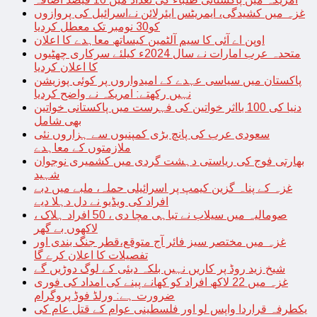
غزہ میں کشیدگی، ایمریٹس ایئرلائن نےاسرائیل کی پروازوں
کو30 نومبر تک معطل کردیا
اوپن اے آئی کا سیم آلٹمین کیساتھ معاہدے کا اعلان
متحدہ عرب امارات نے سال 2024ء کیلئے سرکاری چھٹیوں
کا اعلان کردیا
پاکستان میں سیاسی عہدے کے امیدواروں پر کوئی پوزیشن
نہیں رکھتے: امریکہ نے واضح کردیا
دنیا کی 100 بااثر خواتین کی فہرست میں پاکستانی خواتین
بھی شامل
سعودی عرب کی پانچ بڑی کمپنیوں سے ہزاروں نئی
ملازمتوں کے معاہدے
بھارتی فوج کی ریاستی دہشت گردی میں کشمیری نوجوان
شہید
غزہ کے پناہ گزین کیمپ پر اسرائیلی حملہ، ملبے میں دبے
افراد کی ویڈیو نے دل دہلا دیے
صومالیہ میں سیلاب نے تباہی مچا دی ، 50 افراد ہلاک ،
لاکھوں بے گھر
غزہ میں مختصر سیز فائر آج متوقع،قطر جنگ بندی اور
تفصیلات کا اعلان کرے گا
شیخ زید روڈ پر کاریں نہیں بلکہ دبئی کے لوگ دوڑیں گے
غزہ میں 22 لاکھ افراد کو کھانے پینے کی امداد کی فوری
ضرورت ہے: ورلڈ فوڈ پروگرام
یکطرفہ قراردا واپس لو اور فلسطینی عوام کے قتل عام کی