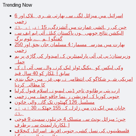
Trending Now
اسرائیل میں میزائل لگنے سے بھارتی شہری ہلاک اور 6
زخمی
چین کی رہائشی عمارت میں آتشزدگی، 15 افراد ہلاک
الیکشن نتائج جوبھی ہوں پاکستان کیلئے آئی ایم ایف سے
گفتگو اہم ہے، بلوم برگ
بھارت میں مدرسہ مسمار؛ 4 مسلمان جاں بحق اور 250
زخمی
وزیرستان؛ پی ٹی آئی پارلیمنٹرین کے امیدوار کی گاڑی پر بم
حملہ
وکی لیکس کو ہیکنگ ٹولز لیک کرنے والے سی آئی اے کے
سابق اہلکار کو 40 سال قید
امریکی شہر شکاگو کی انتظامیہ نے بھی غزہ میں جنگ بندی
کا مطالبہ کردیا
ارب پتی برطانوی تاجر ڈینی لیمبو نے اسلام قبول کرلیا
جنوبی کوریا کے اپوزیشن رہنما چاقو حملے میں زخمی
مسلسل 126 گھنٹوں تک گانے والی خاتون
جاپان میں ایک دن میں زلزلے کے 155 جھٹکے، 30 افراد
ہلاک
چین؛ میزائل یونٹ سے منسلک 4 جرنیلوں سمیت 9 فوجی
اہلکارپارلیمنٹ سے برطرف
فلسطینیوں کی نسل کشی، جنوبی افریقہ اسرائیل کیخلاف