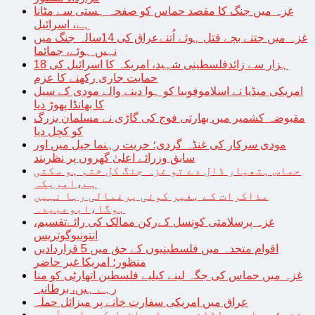
غزہ میں جنگ کا مقصد حماس کو صفحہ ہستی سے مٹانا
ہے، اسرائیل
غزہ میں جتنے بچے قتل ہوئے اُتنےعراق کی 14سالہ جنگ میں
نہیں ہوئے، جمائما
18 ہزار سے زائدفلسطینی شہید، امریکہ کا اسرائیل کی
حمایت جاری رکھنے کا عزم
امریکی میڈیا نے اسلاموفوبیا کو ہوا دینے والے مودی کے سیل
کا بھانڈا پھوڑ دیا
مقبوضہ کشمیر میں بھارتی فوج کی گاڑی نے مسلمان بزرگ
کو کچل دیا
مودی سرکار کی غنڈہ گردی؛ حریت رہنما جیل میں اور
سابق وزرائے اعلیٰ گھروں پر نظربند
حماس ہتھیار ڈال دے تو غزہ جنگ کل ختم ہو سکتی
ہے،امریکہ
مذاکرات کے بغیر کوئی یرغمالی رہا نہیں
ہوگا،ابوعبیدہ
غزہ پرسلامتی کونسل کےرکن ممالک کی رائےتقسیم،
انتونیوگوتریس
اقوام متحدہ میں فلسطینیوں کے حق میں 5 قراردادیں
منظور؛ امریکا غیر حاضر
غزہ میں حماس کی جگہ لینے کیلیے فلسطین اتھارٹی کو منا
رہے ہیں، برطانیہ
عراق میں امریکی سفارت خانے پر میزائل حملہ
غزہ؛ حماس سے لڑائی میں اسرائیل کے سابق آرمی