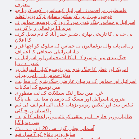
معترف
فلسطینی مزاحمت نے اسرائیل کیساتھ وہ کچھ کردیا جو
فوجیں بھی نہیں کرسکتیں،سابق ترک وزیراعظم
اسرائیل و حماس جنگ بندی میں 2 روز کی توسیع، حماس نے
مزید 11 یرغمالی رہا کر دیے
بی جے پی کا تاریخی بھارتی شہر حیدر آباد کا نام تبدیل کرنے
کا اعلان
رہائی پانے والے یرغمالیوں نے حماس کے سلوک کو اچھا قرار
دیا، اسرائیلی صحافی کا اعتراف
جنگ بندی میں توسیع کے امکانات،حماس اور اسرائیل نے
عندیہ دے دیا
امریکا اور قطر کا جنگ بندی میں توسیع کیلیے اسرائیل پر
دباؤ؛ حماس نے ہامی بھرلی
اسرائیل اور حماس کے درمیان عارضی جنگ بندی کے معاہدے
میں توسیع کے امکانات
غزہ میں سٹار لنک سیٹلائٹ کے لیے منظوری
ضروری،اسرائیل اور مسک کے درمیان معاہدہ طے پاگیا
ٹیکس نیٹ اور ٹیکس ریونیو بڑھانے کیلیے آئی ایم ایف کی ٹیم
پاکستان پہنچ گئی
طالبان وزیر خارجہ امیر متقی کو نائب وزیراعظم کا عہدہ
بھی دیدیا گیا
آسمانی بجلی گرنے سے 20 افراد ہلاک
سابق وزیر دفاع کو 7 سال قید