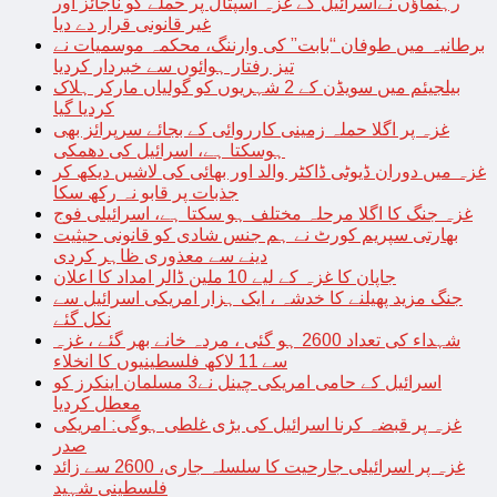
رہنماؤں نےاسرائیل کے غزہ اسپتال پر حملے کو ناجائز اور
غیر قانونی قرار دے دیا
برطانیہ میں طوفان “بابت” کی وارننگ، محکمہ موسمیات نے
تیز رفتار ہوائوں سے خبردار کردیا
بیلجیئم میں سویڈن کے 2 شہریوں کو گولیاں مارکر ہلاک
کردیا گیا
غزہ پر اگلا حملہ زمینی کارروائی کے بجائے سرپرائز بھی
ہوسکتا ہے، اسرائیل کی دھمکی
غزہ میں دوران ڈیوٹی ڈاکٹر والد اور بھائی کی لاشیں دیکھ کر
جذبات پر قابو نہ رکھ سکا
غزہ جنگ کا اگلا مرحلہ مختلف ہو سکتا ہے، اسرائیلی فوج
بھارتی سپریم کورٹ نے ہم جنس شادی کو قانونی حیثیت
دینے سے معذوری ظاہر کردی
جاپان کا غزہ کے لیے 10 ملین ڈالر امداد کا اعلان
جنگ مزید پھیلنے کا خدشہ ، ایک ہزار امریکی اسرائیل سے
نکل گئے
شہداء کی تعداد 2600 ہو گئی ، مردہ خانے بھر گئے ، غزہ
سے 11 لاکھ فلسطینیوں کا انخلاء
اسرائیل کے حامی امریکی چینل نے3 مسلمان اینکرز کو
معطل کردیا
غزہ پر قبضہ کرنا اسرائیل کی بڑی غلطی ہوگی: امریکی
صدر
غزہ پر اسرائیلی جارحیت کا سلسلہ جاری، 2600 سے زائد
فلسطینی شہید