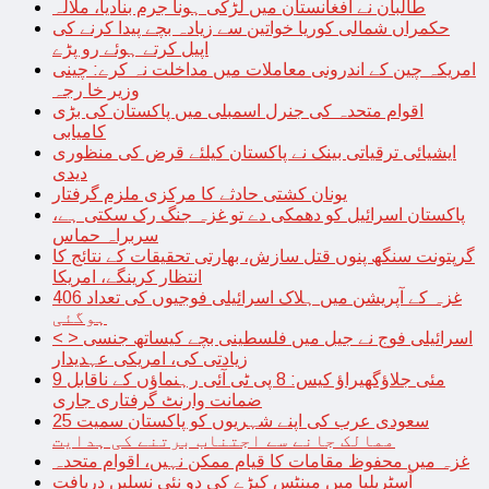
طالبان نے افغانستان میں لڑکی ہونا جرم بنادیا، ملالہ
حکمراں شمالی کوریا خواتین سے زیادہ بچے پیدا کرنے کی
اپیل کرتے ہوئے رو پڑے
امریکہ چین کے اندرونی معاملات میں مداخلت نہ کرے: چینی
وزیر خا رجہ
اقوام متحدہ کی جنرل اسمبلی میں پاکستان کی بڑی
کامیابی
ایشیائی ترقیاتی بینک نے پاکستان کیلئے قرض کی منظوری
دیدی
یونان کشتی حادثے کا مرکزی ملزم گرفتار
پاکستان اسرائیل کو دھمکی دے تو غزہ جنگ رک سکتی ہے،
سربراہ حماس
گرپتونت سنگھ پنوں قتل سازش، بھارتی تحقیقات کے نتائج کا
انتظار کرینگے، امریکا
غزہ کے آپریشن میں ہلاک اسرائیلی فوجیوں کی تعداد 406
ہوگئی
< > اسرائیلی فوج نے جیل میں فلسطینی بچے کیساتھ جنسی
زیادتی کی، امریکی عہدیدار
9 مئی جلاؤگھیراؤ کیس: 8 پی ٹی آئی رہنماؤں کے ناقابل
ضمانت وارنٹ گرفتاری جاری
سعودی عرب کی اپنے شہریوں کو پاکستان سمیت 25
ممالک جانے سے اجتناب برتنے کی ہدایت
غزہ میں محفوظ مقامات کا قیام ممکن نہیں، اقوام متحدہ
آسٹریلیا میں مینٹس کیڑے کی دو نئی نسلیں دریافت