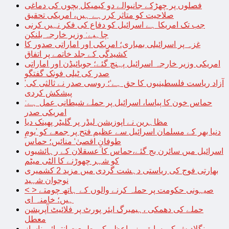
فصلوں پر چھڑکے جانیوالے دو کیمیکل بچوں کی دماغی
صلاحیت کو متاثر کررہے ہیں، امریکی تحقیق
جب تک امریکا ہے اسرائیل کو دفاع کی فکر نہیں کرنی
چاہیے: وزیر خارجہ بلنکن
غزہ پر اسرائیلی بمباری؛ امریکی اور اماراتی صدور کا
کشیدگی کے جلد خاتمے پر اتفاق
امریکی وزیر خارجہ اسرائیل پہنچ گئے؛ جوبائیڈن اور اماراتی
صدر کی ٹیلی فونک گفتگو
’آزاد ریاست فلسطینیوں کا حق ہے‘؛ روسی صدر نے ثالثی کی
پیشکش کردی
حماس خون کا پیاسا، اسرائیل پر حملے شیطانی عمل ہے:
امریکی صدر
مظاہرین نے اپوزیشن لیڈر پر گلیٹر پھینک دیا
دنیا بھر کے مسلمان اسرائیل سے عظیم فتح پر جمعے کو ’یومِ
طوفانِ اقصیٰ‘ منائیں؛ حماس
اسرائیل میں سائرن بج گئے،حماس کا عسقلان کے رہائشیوں
کو شہر چھوڑنے کا الٹی میٹم
بھارتی فوج کی ریاستی دہشت گردی میں مزید 2 کشمیری
نوجوان شہید
< > صیہونی حکومت پر حملہ کرنے والوں کے ہاتھ چومتے
ہیں؛ خامنہ ای
حملے کی دھمکی ،ہیمبرگ ایئر پورٹ پر فلائیٹ آپریشن
معطل
بنگلادیش کی سابق وزیراعظم کی طبیعت انتہائی ناساز