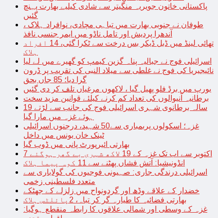
پاکستانی خاتون جویریہ منگیتر سے شادی کیلیے بھارت پہنچ
گئیں
طوفان نے جنوبی بھارت میں تباہی مچادی، نوافراد ہلاک ،
آندھرا پردیش اور تامل ناڈو میں ایمر جنسی نافذ
تھائی لینڈ میں ڈبل ڈیکر بس درخت سے ٹکرا گئی، 14 افراد
ہلاک
اسرائیلی فوج نے جبالیہ پناہ گزین کیمپ کو گھیرے میں لے لیا
نائیجیریا کی فوج نے غلطی سے میلاد النبی کی تقریب پر ڈرون
گرا دیا؛ 85 جاں بحق
یورپ میں برڈ فلو پھیل گیا ، لاکھوں مرغیاں تلف کر دی گئیں
برطانیہ آنیوالوں کی تعداد کم کرنے کیلئے قوانین مزید سخت
19 سالہ برطانوی شہری اسرائیلی فوج کی جانب سے لڑتے
ہوئے غزہ میں مارا گیا
غزہ؛ اسکولوں پربمباری سے50 شہید، درجنوں اسرائیلی
ٹینک خان یونس میں داخل
بھارتی ائیرپورٹ پانی میں ڈوب گیا
7 اکتوبر سے اب تک غزہ کے 19 لاکھ شہری بے گھر ہوگئے
انڈونیشیا: آتش فشاں پھٹنے سے 11 کوہ پیما ہلاک
اسرائیلی درندگی جاری: صہیونی فوجیوں کی گولاباری سے
متعدد فلسطینی زخمی
خضدار کے علاقے وڈھ اور گردونواح میں زلزلے کے جھٹکے
بھارتی فضائیہ کا طیارہ گر کر تباہ، 2پائلٹس ہلاک
غزہ کے وسطی اور شمالی علاقوں کا رابطہ منقطع ہوگیا: