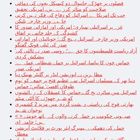
فصلوں پر چھڑکے جانیوالے دو کیمیکل بچوں کی دماغی
صلاحیت کو متاثر کررہے ہیں، امریکی تحقیق
جب تک امریکا ہے اسرائیل کو دفاع کی فکر نہیں کرنی
چاہیے: وزیر خارجہ بلنکن
غزہ پر اسرائیلی بمباری؛ امریکی اور اماراتی صدور کا
کشیدگی کے جلد خاتمے پر اتفاق
امریکی وزیر خارجہ اسرائیل پہنچ گئے؛ جوبائیڈن اور اماراتی
صدر کی ٹیلی فونک گفتگو
’آزاد ریاست فلسطینیوں کا حق ہے‘؛ روسی صدر نے ثالثی کی
پیشکش کردی
حماس خون کا پیاسا، اسرائیل پر حملے شیطانی عمل ہے:
امریکی صدر
مظاہرین نے اپوزیشن لیڈر پر گلیٹر پھینک دیا
دنیا بھر کے مسلمان اسرائیل سے عظیم فتح پر جمعے کو ’یومِ
طوفانِ اقصیٰ‘ منائیں؛ حماس
اسرائیل میں سائرن بج گئے،حماس کا عسقلان کے رہائشیوں
کو شہر چھوڑنے کا الٹی میٹم
بھارتی فوج کی ریاستی دہشت گردی میں مزید 2 کشمیری
نوجوان شہید
< > صیہونی حکومت پر حملہ کرنے والوں کے ہاتھ چومتے
ہیں؛ خامنہ ای
حملے کی دھمکی ،ہیمبرگ ایئر پورٹ پر فلائیٹ آپریشن
معطل
بنگلادیش کی سابق وزیراعظم کی طبیعت انتہائی ناساز