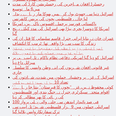
رجسٹرڈ افغان مہاجرین کی رجسٹریشن کارڈ کی مدت
میں6 ماہ توسیع
اسرائیل دنیا سے جھوٹ بول کر ہمیں بھوکا مار رہا ہے ، بدلہ
لیا جائے ، فلسطینی بچوں کی پریس کانفرنس
پاکستانی فورسز پرحملے افسوس ناک ہیں، امریکا
امریکا کا دوسرا بحری بیڑا بھی اسرائیل کی مدد کیلئے پہنچ
گیا
عمران خان نے بتایا ایرانی جنرل قاسم سلیمانی کا قتل ان کی
زندگی کا سب سے بڑا واقعہ تھا: ٹرمپ کا انکشاف
اسرائیلی وزیراعظم کا بھتیجا یائیر نیتن
یاہُو غزہ میں حماس کے ہاتھوں ہلاک
اسرائیل کو دیا گیا امریکی دفاعی نظام ناکام ، تل ابیب ہی پر
میزائل داغ دیا
غیر قانونی افغان شہریوں کی اپنے وطن واپسی کا سلسلہ
جاری
اسرائیل کے غزہ پر وحشیانہ حملوں میں شدت، شہادتوں کی
تعداد 10 ہزار سےزائد ہوگئی
‘کوئی محفوظ نہیں، غزہ “بچوں کا قبرستان” بنتا جا رہا ہے’،
اقوام متحدہ سیکرٹری جنرل نے جنگ بندی اور فلسطینیوں
کی رہائی کا پھر مطالبہ کر دیا
100 فی صد پائیدار ایندھن سے چلنے والی پہلی پرواز
اسرائیلی حملوں میں 9 ہزار فلسطینی شہید؛ تل ابیب سے
ترک سفارتکارواپس بلالیا گیا