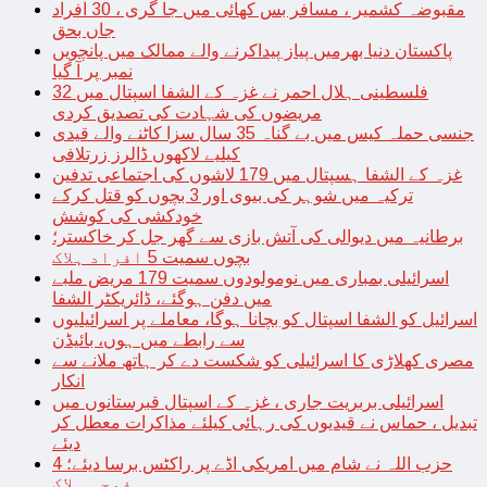
مقبوضہ کشمیر ، مسافر بس کھائی میں جا گری ، 30 افراد
جاں بحق
پاکستان دنیا بھرمیں پیاز پیداکرنے والے ممالک میں پانچویں
نمبر پر آ گیا
فلسطینی ہلال احمر نے غزہ کے الشفا اسپتال میں 32
مریضوں کی شہادت کی تصدیق کردی
جنسی حملہ کیس میں بے گناہ 35 سال سزا کاٹنے والے قیدی
کیلیے لاکھوں ڈالرز زرتلافی
غزہ کے الشفا ہسپتال میں 179 لاشوں کی اجتماعی تدفین
ترکیہ میں شوہر کی بیوی اور 3 بچوں کو قتل کرکے
خودکشی کی کوشش
برطانیہ میں دیوالی کی آتش بازی سے گھر جل کر خاکستر؛
بچوں سمیت 5 افراد ہلاک
اسرائیلی بمباری میں نومولودوں سمیت 179 مریض ملبے
میں دفن ہوگئے، ڈائریکٹر الشفا
اسرائیل کو الشفا اسپتال کو بچانا ہوگا، معاملے پر اسرائیلیوں
سے رابطے میں ہوں، بائیڈن
مصری کھلاڑی کا اسرائیلی کو شکست دے کر ہاتھ ملانے سے
انکار
اسرائیلی بربریت جاری ، غزہ کے اسپتال قبرستانوں میں
تبدیل ، حماس نے قیدیوں کی رہائی کیلئے مذاکرات معطل کر
دیئے
حزب اللہ نے شام میں امریکی اڈے پر راکٹس برسا دیئے؛ 4
فوجی ہلاک