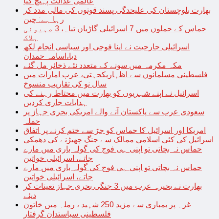
عالمی عدالت پہنچ گیا
بھارت بلوچستان کی علیحدگی پسند قوتوں کی مالی مدد کر
رہا ہے: چین
حماس کے حملوں میں 7 اسرائیلی گاڑیاں تباہ، 3 صہیونی
ہلاک
اسرائیلی جارحیت نے اپنا فوجی اور سیاسی انجام لکھ
دیا،اسامہ حمدان
مکہ مکرمہ میں سونے کے متعدد نئے ذخائر مل گئے
فلسطینی مسلمانوں سے اظہاریکجہتی، عرب امارات میں
سال نو کی تقاریب منسوخ
اسرائیل نے اپنے شہریوں کو بھارت میں محتاط رہنے کی
ہدایات جاری کردیں
سعودی عرب سے پاکستان آنے والے امریکی بحری جہاز پر
حملہ
امریکا اور اسرائیل کا حماس کو جڑ سے ختم کرنے پر اتفاق
اسرائیل کی کئی اسلامی ممالک سے جنگ چھیڑنے کی دھمکی
حماس نہ بچاتی تو اپنی ہی فوج کی گولہ باری میں مارے
جاتے، اسرائیلی خواتین
حماس نہ بچاتی تو اپنی ہی فوج کی گولہ باری میں مارے
جاتے، اسرائیلی خواتین
بھارت نے بحیرہ عرب میں 3 جنگی بحری جہاز تعینات کر
دیئے
غزہ پر بمباری سے مزید 250 شہید ، رملہ میں خاتون
فلسطینی سیاستدان گرفتار