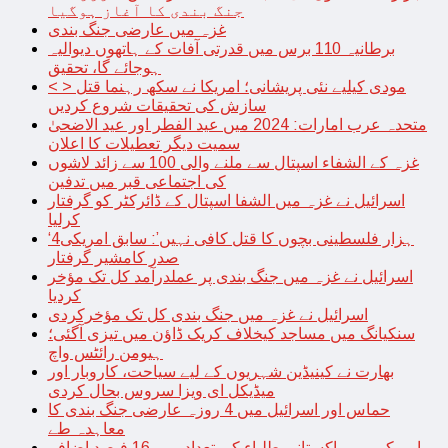
جنگ بندی کا آغاز ہوگیا
غزہ میں عارضی جنگ بندی
برطانیہ 110 برس میں قدرتی آفات کے ہاتھوں دیوالیہ
ہوجائے گا، تحقیق
< > مودی کیلیے نئی پریشانی؛ امریکا نے سکھ رہنما قتل
سازش کی تحقیقات شروع کردیں
متحدہ عرب امارات: 2024 میں عید الفطر اور عید الاضحیٰ
سمیت دیگر تعطیلات کا اعلان
غزہ کے الشفاء اسپتال سے ملنے والی 100 سے زائد لاشوں
کی اجتماعی قبر میں تدفین
اسرائیل نے غزہ میں الشفا اسپتال کے ڈائرکٹر کو گرفتار
کرلیا
‘4ہزار فلسطینی بچوں کا قتل کافی نہیں’: سابق امریکی
صدر کامشیر گرفتار
اسرائیل نے غزہ میں جنگ بندی پر عملدرآمد کل تک مؤخر
کردیا
اسرائیل نے غزہ میں جنگ بندی کل تک مؤخرکردی
سنکیانگ میں مساجد کیخلاف کریک ڈاؤن میں تیزی آگئی؛
ہیومن رائٹس واچ
بھارت نے کینیڈین شہریوں کے لیے سیاحت، کاروبار اور
میڈیکل ای ویزا سروس بحال کردی
حماس اور اسرائیل میں 4 روزہ عارضی جنگ بندی کا
معاہدہ طے
امریکہ میں پاکستانی طلباء کی تعداد میں 16 فیصد اضافہ