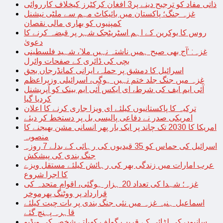
ذاتی مفاد کو ترجیح دینے پر3 افغان کرکٹرز کیخلاف کارروائی
غزہ جنگ؛ پاکستان میں بائیکاٹ مہم سے ملٹی نیشنل
کمپنیوں کو بھاری مالی نقصان
روس کا یوکرین کے اہم اسٹریٹجک شہر پر قبضہ کرنے کا
دعویٰ
غزہ: ‘آج بھی صبح ہمیں ناشتہ نہیں ملا’، شہید فلسطینی
بچی کی ڈائری کے صفحات وائرل
اسرائیل کا دمشق پر حملہ، ایرانی کمانڈرجاں بحق
غزہ میں جنگ جلد ختم نہیں ہوگی، اسرائیلی وزیراعظم
آئی ایم ایف کی شرط، ای ایکس آئی ایم بینک کو آپریشنل
کردیا گیا
ترکیہ کا پاکستانیوں کیلئے ای ویزا جاری کرنے کا اعلان
امریکی صدر نے دفاعی پالیسی بل پر دستخط کر دیئے
امریکا کا 2030 تک چاند پر ایک بار پھر انسانی مشن بھیجنے کا
منصوبہ
اسرائیل کی حماس کو 35 قیدیوں کی رہائی کے بدلے 7 روزہ
جنگ بندی کی پیشکش
عرب امارات میں زندگی بھر کی رہائش کیلئے مستقل ویزے
کا اجرا شروع
غزہ؛ شہدا کی تعداد 20 ہزار ہوگئی، اقوام متحدہ کی
قرارداد پر ووٹنگ پھرموخر
اسماعیل ہنیہ غزہ میں نئی جنگ بندی پر بات چیت کیلئے
قاہرہ پہنچ گئے
سانپوں کی لڑائی کے قریب گولف کھیلتے شخص کی ویڈیو