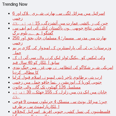
Trending Now
اسرائیل میں میزائل لگنے سے بھارتی شہری ہلاک اور 6
زخمی
چین کی رہائشی عمارت میں آتشزدگی، 15 افراد ہلاک
الیکشن نتائج جوبھی ہوں پاکستان کیلئے آئی ایم ایف سے
گفتگو اہم ہے، بلوم برگ
بھارت میں مدرسہ مسمار؛ 4 مسلمان جاں بحق اور 250
زخمی
وزیرستان؛ پی ٹی آئی پارلیمنٹرین کے امیدوار کی گاڑی پر بم
حملہ
وکی لیکس کو ہیکنگ ٹولز لیک کرنے والے سی آئی اے کے
سابق اہلکار کو 40 سال قید
امریکی شہر شکاگو کی انتظامیہ نے بھی غزہ میں جنگ بندی
کا مطالبہ کردیا
ارب پتی برطانوی تاجر ڈینی لیمبو نے اسلام قبول کرلیا
جنوبی کوریا کے اپوزیشن رہنما چاقو حملے میں زخمی
مسلسل 126 گھنٹوں تک گانے والی خاتون
جاپان میں ایک دن میں زلزلے کے 155 جھٹکے، 30 افراد
ہلاک
چین؛ میزائل یونٹ سے منسلک 4 جرنیلوں سمیت 9 فوجی
اہلکارپارلیمنٹ سے برطرف
فلسطینیوں کی نسل کشی، جنوبی افریقہ اسرائیل کیخلاف