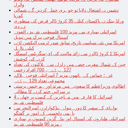
وائرل
دشمن نے اشتعال دلایا تو جوہری حملہ کردیں گے، شمالی
کوریا
ورلڈ بینک نے پاکستان کیلئے 35 کروڑ ڈالر قرض کی منظوری
دے دی
اسرائیلی بمباری سے مزید 100 فلسطینی شہید ، العودہ
اسپتال فوجی بیرک میں تبدیل
امریکا میں نئی سیاسی تاریخ، سابق صدر ٹرمپ الیکشن لڑنے
کیلیے نااہل
امریکا:1 کروڑ ڈالرز سے زائد مالیت کی ای-سگریٹس اسمگل
کرنے کی کوشش
چین کے شمال مغربی حصے میں زلزلے سے ہلاکتوں کی تعداد
127 ہوگئی، 700 افراد زخمی
غزہ؛ حماس کے ہاتھوں مزید 7 اسرائیلی فوجی ہلاک،
مجموعی تعداد 129 ہوگئی
اطالوی وزیراعظم کا سعودیہ میں مرتد اور ہم جنس پرستی
پر سزائیں ختم کرنے کا مطالبہ
اسرائیل کا فارعہ میں مہاجرین کے کیمپ پر چھاپہ، 4
فلسطینی شہید
یواےای کے سفیر کا دورہ نیول ہیڈکوارٹرز، امیرالبحر سے
باہمی دلچسپی کے امور پر گفتگو
اسرائیلی طیاروں کی اسپتال اور پناہ گزین کیمپوں پر بمباری
، مزید 90 فلسطینی شہید