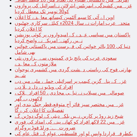
غزہ میں کشیدگی، ایمریٹس ایئرلائن نےاسرائیل کی پروازوں
کو30 نومبر تک معطل کردیا
اوپن اے آئی کا سیم آلٹمین کیساتھ معاہدے کا اعلان
متحدہ عرب امارات نے سال 2024ء کیلئے سرکاری چھٹیوں
کا اعلان کردیا
پاکستان میں سیاسی عہدے کے امیدواروں پر کوئی پوزیشن
نہیں رکھتے: امریکہ نے واضح کردیا
دنیا کی 100 بااثر خواتین کی فہرست میں پاکستانی خواتین
بھی شامل
سعودی عرب کی پانچ بڑی کمپنیوں سے ہزاروں نئی
ملازمتوں کے معاہدے
بھارتی فوج کی ریاستی دہشت گردی میں کشمیری نوجوان
شہید
غزہ کے پناہ گزین کیمپ پر اسرائیلی حملہ، ملبے میں دبے
افراد کی ویڈیو نے دل دہلا دیے
صومالیہ میں سیلاب نے تباہی مچا دی ، 50 افراد ہلاک ،
لاکھوں بے گھر
غزہ میں مختصر سیز فائر آج متوقع،قطر جنگ بندی اور
تفصیلات کا اعلان کرے گا
شیخ زید روڈ پر کاریں نہیں بلکہ دبئی کے لوگ دوڑیں گے
غزہ میں 22 لاکھ افراد کو کھانے پینے کی امداد کی فوری
ضرورت ہے: ورلڈ فوڈ پروگرام
یکطرفہ قراردا واپس لو اور فلسطینی عوام کے قتل عام کی