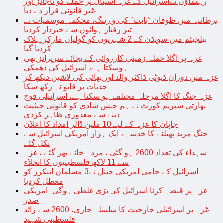
رہنماؤں نےاسرائیل کے غزہ اسپتال پر حملے کو ناجائز اور
غیر قانونی قرار دے دیا
برطانیہ میں طوفان “بابت” کی وارننگ، محکمہ موسمیات نے
تیز رفتار ہوائوں سے خبردار کردیا
بیلجیئم میں سویڈن کے 2 شہریوں کو گولیاں مارکر ہلاک
کردیا گیا
غزہ پر اگلا حملہ زمینی کارروائی کے بجائے سرپرائز بھی
ہوسکتا ہے، اسرائیل کی دھمکی
غزہ میں دوران ڈیوٹی ڈاکٹر والد اور بھائی کی لاشیں دیکھ کر
جذبات پر قابو نہ رکھ سکا
غزہ جنگ کا اگلا مرحلہ مختلف ہو سکتا ہے، اسرائیلی فوج
بھارتی سپریم کورٹ نے ہم جنس شادی کو قانونی حیثیت
دینے سے معذوری ظاہر کردی
جاپان کا غزہ کے لیے 10 ملین ڈالر امداد کا اعلان
جنگ مزید پھیلنے کا خدشہ ، ایک ہزار امریکی اسرائیل سے
نکل گئے
شہداء کی تعداد 2600 ہو گئی ، مردہ خانے بھر گئے ، غزہ
سے 11 لاکھ فلسطینیوں کا انخلاء
اسرائیل کے حامی امریکی چینل نے3 مسلمان اینکرز کو
معطل کردیا
غزہ پر قبضہ کرنا اسرائیل کی بڑی غلطی ہوگی: امریکی
صدر
غزہ پر اسرائیلی جارحیت کا سلسلہ جاری، 2600 سے زائد
فلسطینی شہید