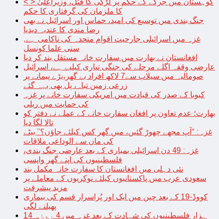
< > کوہستان میں جرگے کے حکم پر لڑکی کا قتل، وزیراعلیٰ
کا ملزمان کی گرفتاری کا حکم
جنگ بندی میں توسیع کی امید، حماس اور اسرائیل نے بھی
رضا مندی کا عندیہ دیدیا
غزہ میں اسرائیلی جارحیت اقوام متحدہ کی ناکامی ہے,
سنی علما کونسل
افغانستان نے بھارت میں سفارت خانہ مستقل بند کر دیا
عارضی وقفہ اگلے مرحلے کی جنگی تیاری کیلیے ہے، اسرائیل
صومالیہ میں سیلاب سے7 لاکھ افراد بے گھر،بڑے پیمانے پر
زرعی زمین تباہ، پل بھی بہہ گئے
کیوبا کے صدر کی قیادت میں امریکی سفارت خانے پر غزہ
کی حمایت میں ریلی
بھارت؛ عدم تعاون پر افغان سفارت خانے کے عملے نے دفتر کو
تالا لگا دیا
غزہ: “آپ مجھے چھوڑ گئیں، میں گھر کس کیلئے جاؤں؟” بیٹے
کی ماں سے الوداعی ملاقات
غزہ: 49 دن اسرائیلی بمباری کے بعد عارضی جنگ بندی،
فلسطینیوں کی اپنے گھر واپسی
نئی دہلی میں افغانستان کا سفارت خانہ مکمل بند
سعودی عرب میں پاکستانیوں کیلئے نوکریوں کے معاملے پر
مزید پیشرفت
کووڈ-19 کے بعد چین میں ایک اور پُراسرار قسم کی بیماری
پھیلنے لگی
14 ہزار فلسطینیوں کی شہادت کے بعد غزہ میں 4 روزہ