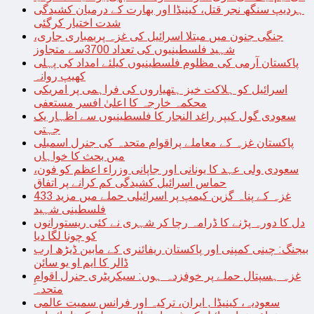
ہردیپ سنگھ نجر قتل، کینیڈا اور بھارت کے درمیان کشیدگی
شدت اختیار کرگئی
جنگی جنون میں مبتلا اسرائیل کی غزہ پربمباری جاری،
شہید فلسطینیوں کی تعداد 3700سے متجاوز
پاکستان آرمی کی مظلوم فلسطینیوں کیلئے امداد کی پہلی
کھیپ روانہ
اسرائیل کو ہلاکت خیز ہتھیاروں کی فراہمی پر امریکی
محکمہ خارجہ کا اعلیٰ افسر مستعفی
سعودی گول کیپر راغد النجار کا فلسطینیوں سے اظہار یک
جہتی
پاکستان غزہ کے معاملے پراقوام متحدہ کی جنرل اسمبلی
میں بحث کا خواہاں
سعودی ولی عہد کا یونانی اور جاپانی وزراء اعظم کو فون،
حماس اسرائیل کشیدگی کم کرانے پر اتفاق
غزہ کے پناہ گزین کیمپ پر اسرائیلی حملے میں مزید 433
فلسطینی شہید
دل کا دورہ پڑنے کا ڈرامہ رچا کر شہری نے کئی ریستورانوں
کو چونا لگا دیا
بیجنگ: چینی کمپنی اور پاکستان ریفائنری کے مابین ڈیڑھ ارب
ڈالر کا ایم او یو سائن
غزہ ہسپتال حملے پر خوفزدہ ہوں: سیکریٹری جنرل اقوامِ
متحدہ
سعودیہ، کینیڈا , ایران، ترکیہ اور فرانس سمیت عالمی