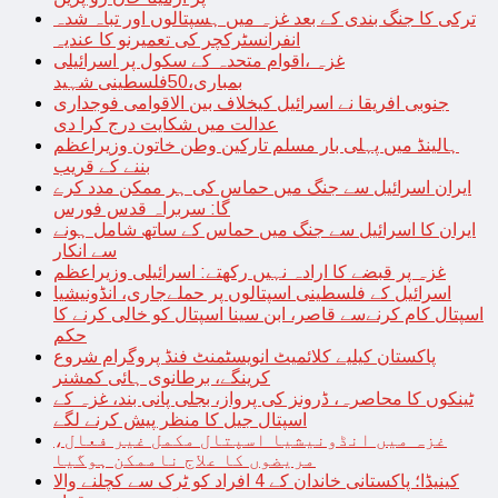
ترکی کا جنگ بندی کے بعد غزہ میں ہسپتالوں اور تباہ شدہ
انفرانسٹرکچر کی تعمیرنو کا عندیہ
غزہ ،اقوام متحدہ کے سکول پر اسرائیلی
بمباری،50فلسطینی شہید
جنوبی افریقا نے اسرائیل کیخلاف بین الاقوامی فوجداری
عدالت میں شکایت درج کرا دی
ہالینڈ میں پہلی بار مسلم تارکین وطن خاتون وزیراعظم
بننے کے قریب
ایران اسرائیل سے جنگ میں حماس کی ہر ممکن مدد کرے
گا: سربراہ قدس فورس
ایران کا اسرائیل سے جنگ میں حماس کے ساتھ شامل ہونے
سے انکار
غزہ پر قبضے کا ارادہ نہیں رکھتے: اسرائیلی وزیراعظم
اسرائیل کے فلسطینی اسپتالوں پر حملےجاری، انڈونیشیا
اسپتال کام کرنےسے قاصر، ابن سینا اسپتال کو خالی کرنے کا
حکم
پاکستان کیلیے کلائمیٹ انویسٹمنٹ فنڈ پروگرام شروع
کرینگے، برطانوی ہائی کمشنر
ٹینکوں کا محاصرہ، ڈرونز کی پرواز، بجلی پانی بند، غزہ کے
اسپتال جیل کا منظر پیش کرنے لگے
غزہ میں انڈونیشیا اسپتال مکمل غیر فعال،
مریضوں کا علاج ناممکن ہوگیا
کینیڈا؛ پاکستانی خاندان کے 4 افراد کو ٹرک سے کچلنے والا