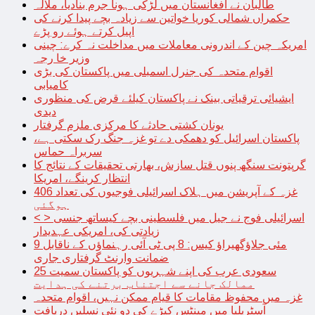
طالبان نے افغانستان میں لڑکی ہونا جرم بنادیا، ملالہ
حکمراں شمالی کوریا خواتین سے زیادہ بچے پیدا کرنے کی
اپیل کرتے ہوئے رو پڑے
امریکہ چین کے اندرونی معاملات میں مداخلت نہ کرے: چینی
وزیر خا رجہ
اقوام متحدہ کی جنرل اسمبلی میں پاکستان کی بڑی
کامیابی
ایشیائی ترقیاتی بینک نے پاکستان کیلئے قرض کی منظوری
دیدی
یونان کشتی حادثے کا مرکزی ملزم گرفتار
پاکستان اسرائیل کو دھمکی دے تو غزہ جنگ رک سکتی ہے،
سربراہ حماس
گرپتونت سنگھ پنوں قتل سازش، بھارتی تحقیقات کے نتائج کا
انتظار کرینگے، امریکا
غزہ کے آپریشن میں ہلاک اسرائیلی فوجیوں کی تعداد 406
ہوگئی
< > اسرائیلی فوج نے جیل میں فلسطینی بچے کیساتھ جنسی
زیادتی کی، امریکی عہدیدار
9 مئی جلاؤگھیراؤ کیس: 8 پی ٹی آئی رہنماؤں کے ناقابل
ضمانت وارنٹ گرفتاری جاری
سعودی عرب کی اپنے شہریوں کو پاکستان سمیت 25
ممالک جانے سے اجتناب برتنے کی ہدایت
غزہ میں محفوظ مقامات کا قیام ممکن نہیں، اقوام متحدہ
آسٹریلیا میں مینٹس کیڑے کی دو نئی نسلیں دریافت