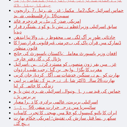
چیف کا بیٹا ہلاک
حماس اسرائیل جنگ،2ماہ مکمل: غزہ شہرتباہ،7ہزاربچوں
سمیت16ہزارفلسطینی شہید
امریکی صدر کے بیٹے پر فردجرم عائد
سابق اسرائیلی وزیراعظم نے نیتن یاہو کو دہشتگرد قرار
دیدیا
حادثاتی طور پر آگ لگنے سے محفوظ رہنے والا نیا ایندھن
ڈنمارک میں قرآن پاک کی بےحرمتی غیرقانونی قرار،سزا کا
قانون منظور
افغان وزیر پاسپورٹ معاملہ :پاکستان پاسپورٹ کی جانچ
پڑتال کرے گا، دفتر خارجہ
غزہ میں بفر زون منصوبے کو مسترد کرتے ہیں ،اسرائیل
مغرب کا بگڑا ہوا بچہ بن گیا :رجب طیب اردوان
بھارت کو ہم نے سنگین خدشات سے آگاہ کردیا، جان کربی
بھارت،26 سالہ ڈاکٹر شاہانہ نے جہیز کے تقاضے پر اپنی
زندگی کا خاتمہ کر لیا
حماس کی قید سے رہا ہونیوالے اسرائیلی شہری نیتن یاہو
پر برس پڑے
اسرائیلی بربریت، عالمی برادری کا دہرا معیار
سائیبیریا میں درجہ حرارت منفی 56 ہوگیا
ایران کا بائیو کیپسول کو خلا میں بھیجنے کا تجربہ کامیاب
سکھ رہنما قتل سازش کی تفتیش؛ امریکی حکام بھارت
پہنچ گئے