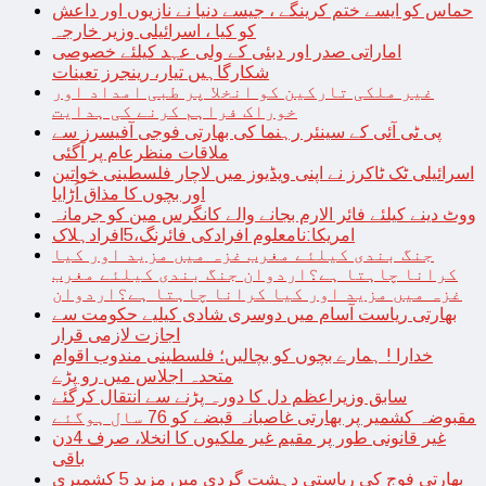
حماس کو ایسے ختم کرینگے ، جیسے دنیا نے نازیوں اور داعش
کو کیا ، اسرائیلی وزیر خارجہ
اماراتی صدر اور دبئی کے ولی عہد کیلئے خصوصی
شکارگاہیں تیار، رینجرز تعینات
غیر ملکی تارکین کو انخلا پر طبی امداد اور
خوراک فراہم کرنے کی ہدایت
پی ٹی آئی کے سینئر رہنما کی بھارتی فوجی آفیسرز سے
ملاقات منظرعام پر آگئی
اسرائیلی ٹک ٹاکرز نے اپنی ویڈیوز میں لاچار فلسطینی خواتین
اور بچوں کا مذاق اُڑایا
ووٹ دینے کیلئے فائر الارم بجانے والے کانگرس مین کو جرمانہ
امریکا:نامعلوم افرادکی فائرنگ،5افرادہلاک
جنگ بندی کیلئے مغرب غزہ میں مزید اور کیا
کرانا چاہتا ہے؟اردوان جنگ بندی کیلئے مغرب
غزہ میں مزید اور کیا کرانا چاہتا ہے؟اردوان
بھارتی ریاست آسام میں دوسری شادی کیلیے حکومت سے
اجازت لازمی قرار
خدارا ! ہمارے بچوں کو بچالیں؛ فلسطینی مندوب اقوام
متحدہ اجلاس میں رو پڑے
سابق وزیراعظم دل کا دورہ پڑنے سے انتقال کرگئے
مقبوضہ کشمیر پر بھارتی غاصبانہ قبضے کو 76 سال ہوگئے
غیر قانونی طور پر مقیم غیر ملکیوں کا انخلا، صرف 4دن
باقی
بھارتی فوج کی ریاستی دہشت گردی میں مزید 5 کشمیری