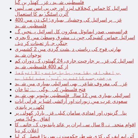
فلسطینی شہید ، غزہ کھنڈر بن گیا
اسرائیل کا حماس کیخلاف لیزر اور جی پی ایس سے لیس
‘آئرن اسٹنگ’ بم کا استعمال
غزہ پر اسرائیل کی وحشیانہ بمباری؛ ایک دن میں 400
فلسطینی شہید
فرانسیسی صدر ایمانوئل میکرون کل اسرائیل پہنچیں گے
اسرائیل حماس کشیدگی چین نے مشرق وسطیٰ میں 6 بحری
جنگی جہاز تعینات کر دیئے
بھارتی فوج کی ریاستی دہشت گردی میں 2 کشمیری
نوجوان شہید
اسرائیل کی غزہ پر جارحیت جاری، 24 گھنٹوں کے دوران کم
از کم 400 فلسطینی شہید
براعظم افریقا میں پایا جانے والا انوکھا
درخت، جسے کاٹنے پر ’لہو‘ رسنے لگتا ہے
غزہ کی معروف شاعرہ بھی اسرائیلی بمباری میں شہید
فتح فلسطین کی ہوگی ہے: ثنا خان
اسرائیلی بمباری میں 12 سالہ فلسطینی یوٹیوبر بھی شہید
سعودی عرب میں زیورات اور آرائشی اشیا پر قرآنی آیات
لکھنے پر پابندی
پناہ گزینوں اور امدادی سامان کیلیے غزہ بارڈر کھولنے پر
اتفاق ہوگیا؛ مصر
اقوام متحدہ نے 8 سال سے ایران پر عائد پابندیوں کے خاتمے کا
اعلان کر دیا
آئی ایم ایف کی کڑی شرط، حکومت نے بھی بڑا فیصلہ کر لیا