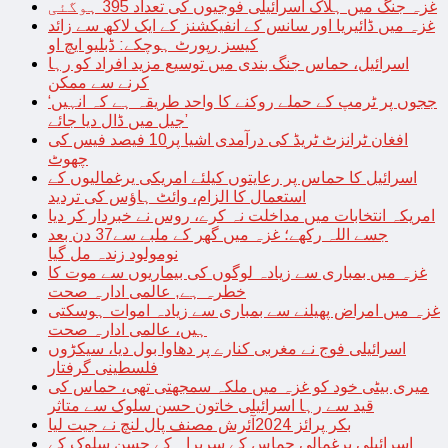
غزہ جنگ میں ہلاک اسرائیلی فوجیوں کی تعداد 395 ہوگئی
غزہ میں ڈائیریا اور سانس کے انفیکشنز کے ایک لاکھ سے زائد
کیسز رپورٹ ہوچکے: ڈبلیو ایچ او
اسرائیل، حماس جنگ بندی میں توسیع مزید افراد کو رہا
کرنے سے ممکن
‘ججوں پر ٹرمپ کے حملے روکنے کا واحد طریقہ ہے کہ انہیں
جیل میں ڈال دیا جائے’
افغان ٹرانزٹ ٹریڈ کی درآمدی اشیا پر10 فیصد فیس کی
چھوٹ
اسرائیل کا حماس پر رعایتوں کیلئے امریکی یرغمالیوں کے
استعمال کا الزام، وائٹ ہاؤس کی تردید
امریکہ انتخابات میں مداخلت نہ کرے، روس نے خبردار کر دیا
جسے اللہ رکھے؛ غزہ میں گھر کے ملبے سے37 دن بعد
نومولود زندہ مل گیا
غزہ میں بمباری سے زیادہ لوگوں کی بیماریوں سے موت کا
خطرہ ہے, عالمی ادارہ صحت
غزہ میں امراض پھیلنے سے بمباری سے زیادہ اموات ہوسکتی
ہیں، عالمی ادارہ صحت
اسرائیلی فوج نے مغربی کنارے پر دھاوا بول دیا، سیکڑوں
فلسطینی گرفتار
میری بیٹی خود کو غزہ میں ملکہ سمجھتی تھی، حماس کی
قید سے رہا اسرائیلی خاتون حسن سلوک سے متاثر
بکر پرائز 2024آئرش مصنف پال لنچ نے جیت لیا
اسرائیلی یرغمالی حماس کے سربراہ کے حسن سلوک کے