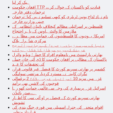
ہیک کر لیا
افغان حکومت TTP قیادت کو پاکستان کے حوالے کرے،
ترجمان دفتر خارجہ
نام نہاد لداخ یونین ٹریٹری کو کبھی تسلیم نہیں کیا: ترجمان
چینی وزارت خارجہ
فلسطین پر اسرائیلی مظالم کیخلاف بائیڈن انتظامیہ کے
ملازمین کا وائٹ ہاوس کے باہر احتجاج
امریکا: یہودیوں کا فلسطینیوں کی حمایت میں مظاہرہ،
مرکزی شاہراہ بلاک
دنیا کے سب سے زیادہ رحم دل کہے جانےوالے جج
فرینک کیپریو سرطان کا شکار ہوگئے
بھارتی پارلیمنٹ میں نامعلوم افراد کا حملہ؛ ویڈیو وائرل
پاکستان کے مطالبے پر افغان حکومت کا ڈی آئی خان حملے
کی تحقیقات کا عہد
کشمیر پر بھارتی سپریم کورٹ کا فیصلہ غیر قانونی قرار،
نگران کابینہ نے مسترد کردیا، مرتضی سولنگی
غزہ میں مزید 10 اسرائیلی فوجی ہلاک؛ 2 یرغمالی
فوجیوں کی لاشیں بھی برآمد
اسرائیل غزہ پربمباری کی وجہ سےعالمی حمایت کھو رہا
ہے،صدر بائیڈن
بھارتی سپریم کورٹ کے فیصلے پر او آئی سی کا اظہارِ
تشویش
اقوام متحدہ کی جنرل اسمبلی میں فوری جنگ بندی کی
قرارداد منظور