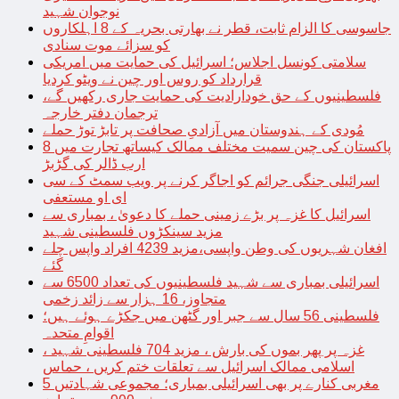
نوجوان شہید
جاسوسی کا الزام ثابت، قطر نے بھارتی بحریہ کے 8 اہلکاروں
کو سزائے موت سنادی
سلامتی کونسل اجلاس؛ اسرائیل کی حمایت میں امریکی
قرارداد کو روس اور چین نے ویٹو کردیا
فلسطینیوں کے حق خودارادیت کی حمایت جاری رکھیں گے،
ترجمان دفتر خارجہ
مُودی کے ہندوستان میں آزادیِ صحافت پر تابڑ توڑ حملے
پاکستان کی چین سمیت مختلف ممالک کیساتھ تجارت میں 8
ارب ڈالر کی گڑبڑ
اسرائیلی جنگی جرائم کو اجاگر کرنے پر ویب سمٹ کے سی
ای او مستعفی
اسرائیل کا غزہ پر بڑے زمینی حملے کا دعویٰ ، بمباری سے
مزید سینکڑوں فلسطینی شہید
افغان شہریوں کی وطن واپسی،مزید 4239 افراد واپس چلے
گئے
اسرائیلی بمباری سے شہید فلسطینیوں کی تعداد 6500 سے
متجاوز، 16 ہزار سے زائد زخمی
فلسطینی 56 سال سے جبر اور گٹھن میں جکڑے ہوئے ہیں؛
اقوامِ متحدہ
غزہ پر پھر بموں کی بارش ، مزید 704 فلسطینی شہید ،
اسلامی ممالک اسرائیل سے تعلقات ختم کریں ، حماس
مغربی کنارے پر بھی اسرائیلی بمباری؛ مجموعی شہادتیں 5