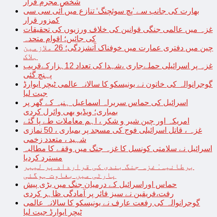
شخص مجرم قرار
بھارت کی جانب سے ’پچ سوئچنگ‘ تنازع میں آئی سی سی
کمزور قرار
غزہ میں عالمی جنگی قوانین کی خلاف ورزیوں کی تحقیقات
کی جائیں؛ اقوام متحدہ
چین میں دفتری عمارت میں خوفناک آتشزدگی؛ 26 ملازمین
ہلاک
غزہ پر اسرائیلی حملےجاری ،شہدا کی تعداد 12ہزارکےقریب
پہنچ گئی
گوجرانوالہ کی خاتون نے یونیسکو کا سالانہ عالمی ٹیچر ایوارڈ
جیت لیا
اسرائیل کی حماس سربراہ اسماعیل ہنیہ کے گھر پر
بمباری؛ ویڈیو بھی وائرل کردی
امریکہ اور چین شیر و شکر ، اہم معاملات طے پا گئے
غزہ ، قاتل اسرائیلی فوج کی مسجد پر بمباری ، 50 نمازی
شہید ، متعدد زخمی
اسرائیل نے سلامتی کونسل کا غزہ جنگ میں وقفے کا مطالبہ
مسترد کردیا
برطانیہ: غزہ جنگ بندی کی قرارداد پر لیبر
پارٹی میں بغاوت ہوگئی
حماس اوراسرائیل کے درمیان جنگ میں بڑی پیش
رفت،فریقین نے سیز فائر پر آمادگی ظاہر کردی
گوجرانوالہ کی رفعت عارف نے یونیسکو کا سالانہ عالمی
ٹیچر ایوارڈ جیت لیا