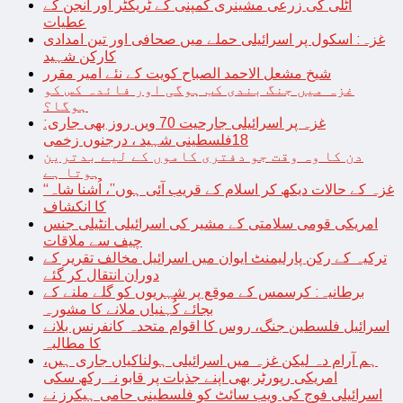
اٹلی کی زرعی مشینری کمپنی کے ٹریکٹر اور انجن کے
عطیات
غزہ: اسکول پر اسرائیلی حملے میں صحافی اور تین امدادی
کارکن شہید
شیخ مشعل الاحمد الصباح کویت کے نئے امیر مقرر
غزہ میں جنگ بندی کب ہوگی اور فائدہ کس کو
ہوگا؟
غزہ پر اسرائیلی جارحیت 70 ویں روز بھی جاری:
18فلسطینی شہید ، درجنوں زخمی
دن کا وہ وقت جو دفتری کاموں کے لیے بدترین
ہوتا ہے
“غزہ کے حالات دیکھ کر اسلام کے قریب آئی ہوں”، اُشنا شاہ
کا انکشاف
امریکی قومی سلامتی کے مشیر کی اسرائیلی انٹیلی جنس
چیف سے ملاقات
ترکیہ کے رکن پارلیمنٹ ایوان میں اسرائیل مخالف تقریر کے
دوران انتقال کر گئے
برطانیہ: کرسمس کے موقع پر شہریوں کو گلے ملنے کے
بجائے کُہنیاں ملانے کا مشورہ
اسرائیل فلسطین جنگ، روس کا اقوام متحدہ کانفرنس بلانے
کا مطالبہ
ہم آرام دہ لیکن غزہ میں اسرائیلی ہولناکیاں جاری ہیں،
امریکی رپورٹر بھی اپنے جذبات پر قابو نہ رکھ سکی
اسرائیلی فوج کی ویب سائٹ کو فلسطینی حامی ہیکرز نے