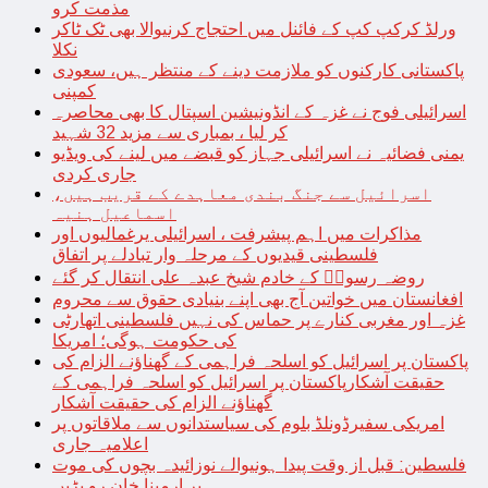
مذمت کرو
ورلڈ کرکپ کپ کے فائنل میں احتجاج کرنیوالا بھی ٹک ٹاکر
نکلا
پاکستانی کارکنوں کو ملازمت دینے کے منتظر ہیں، سعودی
کمپنی
اسرائیلی فوج نے غزہ کے انڈونیشین اسپتال کا بھی محاصرہ
کر لیا ، بمباری سے مزید 32 شہید
یمنی فضائیہ نے اسرائیلی جہاز کو قبضے میں لینے کی ویڈیو
جاری کردی
اسرائیل سے جنگ بندی معاہدے کے قریب ہیں،
اسماعیل ہنیہ
مذاکرات میں اہم پیشرفت ، اسرائیلی یرغمالیوں اور
فلسطینی قیدیوں کے مرحلہ وار تبادلے پر اتفاق
روضہ رسولؐ کے خادم شیخ عبدہ علی انتقال کر گئے
افغانستان میں خواتین آج بھی اپنے بنیادی حقوق سے محروم
غزہ اور مغربی کنارے پر حماس کی نہیں فلسطینی اتھارٹی
کی حکومت ہوگی؛ امریکا
پاکستان پر اسرائیل کو اسلحہ فراہمی کے گھناؤنے الزام کی
حقیقت آشکارپاکستان پر اسرائیل کو اسلحہ فراہمی کے
گھناؤنے الزام کی حقیقت آشکار
امریکی سفیرڈونلڈ بلوم کی سیاستدانوں سے ملاقاتوں پر
اعلامیہ جاری
فلسطین: قبل از وقت پیدا ہونیوالے نوزائیدہ بچوں کی موت
پر ارمینا خان رو پڑیں