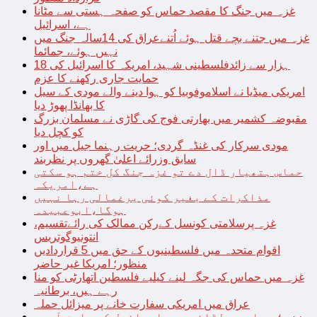
غزہ میں جنگ کا مقصد حماس کو صفحہ ہستی سے مٹانا
ہے، اسرائیل
غزہ میں جتنے بچے قتل ہوئے اُتنےعراق کی 14سالہ جنگ میں
نہیں ہوئے، جمائما
18 ہزار سے زائدفلسطینی شہید، امریکہ کا اسرائیل کی
حمایت جاری رکھنے کا عزم
امریکی میڈیا نے اسلاموفوبیا کو ہوا دینے والے مودی کے سیل
کا بھانڈا پھوڑ دیا
مقبوضہ کشمیر میں بھارتی فوج کی گاڑی نے مسلمان بزرگ
کو کچل دیا
مودی سرکار کی غنڈہ گردی؛ حریت رہنما جیل میں اور
سابق وزرائے اعلیٰ گھروں پر نظربند
حماس ہتھیار ڈال دے تو غزہ جنگ کل ختم ہو سکتی
ہے،امریکہ
مذاکرات کے بغیر کوئی یرغمالی رہا نہیں
ہوگا،ابوعبیدہ
غزہ پرسلامتی کونسل کےرکن ممالک کی رائےتقسیم،
انتونیوگوتریس
اقوام متحدہ میں فلسطینیوں کے حق میں 5 قراردادیں
منظور؛ امریکا غیر حاضر
غزہ میں حماس کی جگہ لینے کیلیے فلسطین اتھارٹی کو منا
رہے ہیں، برطانیہ
عراق میں امریکی سفارت خانے پر میزائل حملہ
غزہ؛ حماس سے لڑائی میں اسرائیل کے سابق آرمی