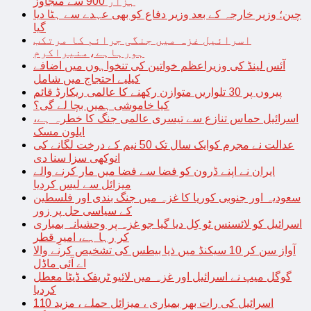
ہزار 900 سے متجاوز
چین؛ وزیر خارجہ کے بعد وزیر دفاع کو بھی عہدے سے ہٹا دیا
گیا
اسرائیل غزہ میں جنگی جرائم کا مرتکب
ہورہاہے،منیراکرم
آئس لینڈ کی وزیراعظم خواتین کی تنخواہوں میں اضافے
کیلیے احتجاج میں شامل
پیروں پر 30 تلواریں متوازن رکھنے کا عالمی ریکارڈ قائم
کیا خاموشی ہمیں بچا لے گی؟
اسرائیل حماس تنازع سے تیسری عالمی جنگ کا خطرہ ہے،
ایلون مسک
عدالت نے مجرم کوایک سال تک 50 نیم کے درخت لگانے کی
انوکھی سزا سنا دی
ایران نے اپنے ڈرون کو فضا سے فضا میں مار کرنے والے
میزائل سے لیس کردیا
سعودیہ اور جنوبی کوریا کا غزہ میں جنگ بندی اور فلسطین
کے سیاسی حل پر زور
اسرائیل کو لائسنس ٹو کِل دیا گیا جو غزہ پر وحشیانہ بمباری
کر رہا ہے، امیرِ قطر
آواز سن کر 10 سیکنڈ میں ذیا بیطس کی تشخیص کرنے والا
اے آئی ماڈل
گوگل میپ نے اسرائیل اور غزہ میں لائیو ٹریفک ڈیٹا معطل
کردیا
اسرائیل کی رات بھر بمباری ، میزائل حملے ، مزید 110