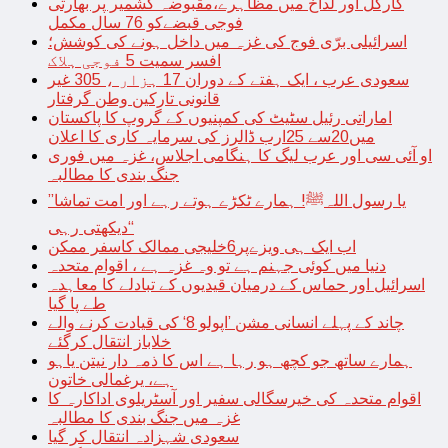
کارگل اور لداخ میں مظاہرے،مقبوضہ کشمیر پر بھارتی
فوجی قبضےکو 76 سال مکمل
اسرائیلی برّی فوج کی غزہ میں داخل ہونے کی کوشش؛
افسر سمیت 5 فوجی ہلاک
سعودی عرب ، ایک ہفتے کے دوران 17 ہزار ، 305 غیر
قانونی تارکین وطن گرفتار
اماراتی رئیل سٹیٹ کی کمپنیوں کے گروپ کا پاکستان
میں20سے 25ارب ڈالرز کی سرمایہ کاری کا اعلان
او آئی سی اور عرب لیگ کا ہنگامی اجلاس، غزہ میں فوری
جنگ بندی کا مطالبہ
’’یا رسول اللہﷺ! ہمارے ٹکڑے ہوتے رہے اور امت تماشا
دیکھتی رہی‘‘
اب ایک ہی ویزےپر6خلیجی ممالک کاسفر ممکن
دنیا میں کوئی جہنم ہے تو وہ غزہ ہے ، اقوام متحدہ
اسرائیل اور حماس کے درمیان قیدیوں کے تبادلے کا معاہدہ
طے پا گیا
چاند کے پہلے انسانی مشن ’اپولو 8‘ کی قیادت کرنے والے
خلاباز انتقال کرگئے
ہمارے ساتھ جو کچھ ہو رہا ہے اس کا ذمہ دار نیتن یاہو
ہے، یرغمالی خاتون
اقوام متحدہ کی خیرسگالی سفیر اور آسٹریلوی اداکارہ کا
غزہ میں جنگ بندی کا مطالبہ
سعودی شہزادہ انتقال کر گیا