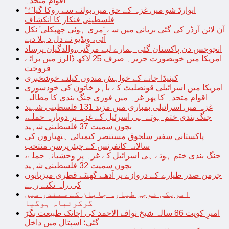
اقوام متحدہ
“ایوارڈ شو میں غزہ کے حق میں بولنے سے روکا گیا”؛
فلسطینی فنکار کا انکشاف
آن لائن آرڈر کی گئی بریانی میں سے ‘مری ہوئی چھپکلی’ نکل
آئی، ویڈیو نے دل دہلا دیے
انجوجس دن پاکستان گئی ہمارے لیے مرگئی،والدگیان پرساد
امریکا میں خوبصورت جزیرہ صرف 25 لاکھ ڈالرز میں برائے
فروخت
کینیڈا جانے کے خواہش مندوں کیلئے خوشخبری
امریکا میں اسرائیلی قونصلیٹ کے باہر خاتون کی خودسوزی
اقوام متحدہ کا پھر غزہ میں فوری جنگ بندی کا مطالبہ
غزہ میں اسرائیلی بمباری میں مزید 131 فلسطینی شہید
جنگ بندی ختم ہوتے ہی اسرئیل کے غزہ پر دوبارہ حملے،
بچوں سمیت 37 فلسطینی شہید
پاکستانی سفیر سلجوق مستنصر کیمیائی ہتھیاروں کی
سالانہ کانفرنس کے چیئرپرسن منتخب
جنگ بندی ختم ہوتے ہی اسرائیل کے غزہ پر وحشیانہ حملے،
بچوں سمیت 32 فلسطینی شہید
جرمن صدر طیارے کے دروازے پر آدھے گھنٹے قطری میزبانوں
کی راہ تکتے رہے
امریکی فوجی طیارہ جاپان کے سمندر میں
گرکرتباہ ہوگیا
امیرِ کویت 86 سالہ شیخ نواف الاحمد کی اچانک طبیعت بگڑ
گئی؛ اسپتال میں داخل