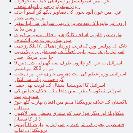
غزہ میں ایمبولینسز پر اسرائیلی حملےسےخوفزدہ
ہوں:سیکرٹری جنرل اقوام متحدہ
غزہ میں خون آلود بچوں کی تصاویر دیکھ کر آنسو آ جاتے
ہیں، روسی صدر
اردن اور بولیویا کے بعد بحرین نے بھی اسرائیل سے اپنا سفیر
واپس بلا لیا
بھارت غیر قانونی اسلحے کا گڑھ بن چکاہے،سپریم کورٹ
میں پیش رپورٹ میں انکشاف
ٹانک اڈہ:پولیس وین کےقریب زوردار دھماکہ,7اہلکارزخمی
اسرائیل کو غزہ میں اپنی ‘جنگ’ عارضی طور پر روک دینی
چاہیے، امریکی صدر
اسرائیل نے غزہ کو چاروں طرف سے گھیرلیا، شہادتیں 9
ہزار 200 ہوگئیں
اسرائیلی وزیراعظم کی ہٹ دھرمی جاری، غزہ پر دہشت
گرد حملے روکنے سے انکار
اسرائیل کا انڈونیشیا اسپتال کے قریب بھی حملہ
اسرائیل ٹینکوں کے غزہ میں داخلے کے خلاف حماس کی
شدید مزمت
پاکستان کے خلاف پروپیگنڈا مہم میں افغان بھارت گٹھ جوڑ
بے نقاب
میکڈونلڈ اور دیگر فوڈ چینز کو مشرق وسطی میں لاکھوں
ڈالر کا نقصان
فلسطینی بچوں کی شہادت پر اسرائیل و بھارت کا گھناؤنا
پروپیگنڈا بے نقاب