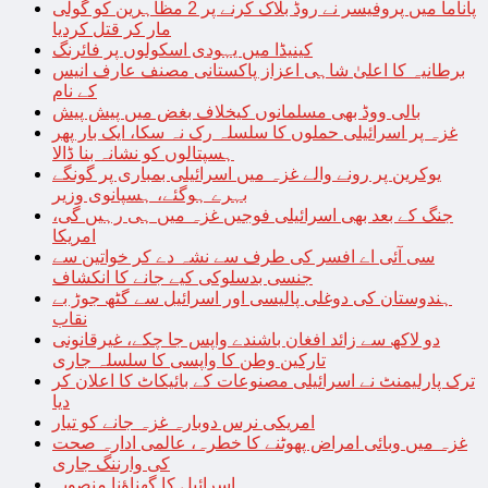
پاناما میں پروفیسر نے روڈ بلاک کرنے پر 2 مظاہرین کو گولی
مار کر قتل کردیا
کینیڈا میں یہودی اسکولوں پر فائرنگ
برطانیہ کا اعلیٰ شاہی اعزاز پاکستانی مصنف عارف انیس
کے نام
بالی ووڈ بھی مسلمانوں کیخلاف بغض میں پیش پیش
غزہ پر اسرائیلی حملوں کا سلسلہ رک نہ سکا، ایک بار پھر
ہسپتالوں کو نشانہ بنا ڈالا
یوکرین پر رونے والے غزہ میں اسرائیلی بمباری پر گونگے
بہرے ہوگئے، ہسپانوی وزیر
جنگ کے بعد بھی اسرائیلی فوجیں غزہ میں ہی رہیں گی،
امریکا
سی آئی اے افسر کی طرف سے نشہ دے کر خواتین سے
جنسی بدسلوکی کیے جانے کا انکشاف
ہندوستان کی دوغلی پالیسی اور اسرائیل سے گٹھ جوڑ بے
نقاب
دو لاکھ سے زائد افغان باشندے واپس جا چکے، غیرقانونی
تارکین وطن کا واپسی کا سلسلہ جاری
ترک پارلیمنٹ نے اسرائیلی مصنوعات کے بائیکاٹ کا اعلان کر
دیا
امریکی نرس دوبارہ غزہ جانے کو تیار
غزہ میں وبائی امراض پھوٹنے کا خطرہ، عالمی ادارہ صحت
کی وارننگ جاری
اسرائیل کا گھناؤنا منصوبہ