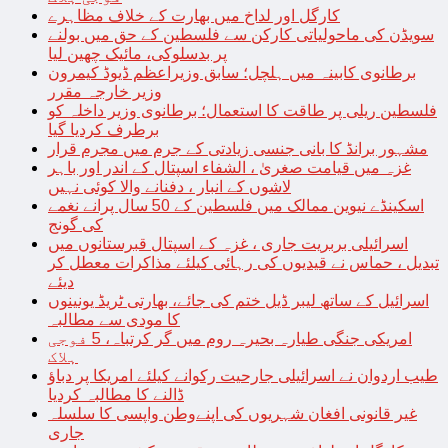
کارگل اور لداخ میں بھارت کے خلاف مظاہرے
سویڈن کی ماحولیاتی کارکن سے فلسطین کے حق میں بولنے
پر بدسلوکی، مائیک چھین لیا
برطانوی کابینہ میں ہلچل؛ سابق وزیراعظم ڈیوڈ کیمرون
وزیر خارجہ مقرر
فلسطین ریلی پر طاقت کا استعمال؛ برطانوی وزیر داخلہ کو
برطرف کردیا گیا
مشہور برانڈ کا بانی جنسی زیادتی کے جرم میں مجرم قرار
غزہ میں قیامت صغریٰ ، الشفاء اسپتال کے اندر اور باہر
لاشوں کے انبار ، دفنانے والا کوئی نہیں
اسکینڈے نیوین ممالک میں فلسطین کے 50 سال پرانے نغمے
کی گونج
اسرائیلی بربریت جاری ، غزہ کے اسپتال قبرستانوں میں
تبدیل ، حماس نے قیدیوں کی رہائی کیلئے مذاکرات معطل کر
دیئے
اسرائیل کے ساتھ لیبر ڈیل ختم کی جائے، بھارتی ٹریڈ یونینوں
کا مودی سے مطالبہ
امریکی جنگی طیارہ بحیرہ روم میں گر کرتباہ، 5 فوجی
ہلاک
طیب اردوان نے اسرائیلی جارحیت رکوانے کیلئے امریکا پر دباؤ
ڈالنے کا مطالبہ کردیا
غیر قانونی افغان شہریوں کی اپنےوطن واپسی کا سلسلہ
جاری