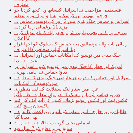
معترف
فلسطینی مزاحمت نے اسرائیل کیساتھ وہ کچھ کردیا جو
فوجیں بھی نہیں کرسکتیں،سابق ترک وزیراعظم
اسرائیل و حماس جنگ بندی میں 2 روز کی توسیع، حماس نے
مزید 11 یرغمالی رہا کر دیے
بی جے پی کا تاریخی بھارتی شہر حیدر آباد کا نام تبدیل کرنے
کا اعلان
رہائی پانے والے یرغمالیوں نے حماس کے سلوک کو اچھا قرار
دیا، اسرائیلی صحافی کا اعتراف
جنگ بندی میں توسیع کے امکانات،حماس اور اسرائیل نے
عندیہ دے دیا
امریکا اور قطر کا جنگ بندی میں توسیع کیلیے اسرائیل پر
دباؤ؛ حماس نے ہامی بھرلی
اسرائیل اور حماس کے درمیان عارضی جنگ بندی کے معاہدے
میں توسیع کے امکانات
غزہ میں سٹار لنک سیٹلائٹ کے لیے منظوری
ضروری،اسرائیل اور مسک کے درمیان معاہدہ طے پاگیا
ٹیکس نیٹ اور ٹیکس ریونیو بڑھانے کیلیے آئی ایم ایف کی ٹیم
پاکستان پہنچ گئی
طالبان وزیر خارجہ امیر متقی کو نائب وزیراعظم کا عہدہ
بھی دیدیا گیا
آسمانی بجلی گرنے سے 20 افراد ہلاک
سابق وزیر دفاع کو 7 سال قید