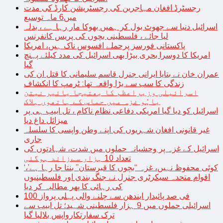
رجسٹرڈ افغان مہاجرین کی رجسٹریشن کارڈ کی مدت
میں6 ماہ توسیع
اسرائیل دنیا سے جھوٹ بول کر ہمیں بھوکا مار رہا ہے ، بدلہ
لیا جائے ، فلسطینی بچوں کی پریس کانفرنس
پاکستانی فورسز پرحملے افسوس ناک ہیں، امریکا
امریکا کا دوسرا بحری بیڑا بھی اسرائیل کی مدد کیلئے پہنچ
گیا
عمران خان نے بتایا ایرانی جنرل قاسم سلیمانی کا قتل ان کی
زندگی کا سب سے بڑا واقعہ تھا: ٹرمپ کا انکشاف
اسرائیلی وزیراعظم کا بھتیجا یائیر نیتن
یاہُو غزہ میں حماس کے ہاتھوں ہلاک
اسرائیل کو دیا گیا امریکی دفاعی نظام ناکام ، تل ابیب ہی پر
میزائل داغ دیا
غیر قانونی افغان شہریوں کی اپنے وطن واپسی کا سلسلہ
جاری
اسرائیل کے غزہ پر وحشیانہ حملوں میں شدت، شہادتوں کی
تعداد 10 ہزار سےزائد ہوگئی
‘کوئی محفوظ نہیں، غزہ “بچوں کا قبرستان” بنتا جا رہا ہے’،
اقوام متحدہ سیکرٹری جنرل نے جنگ بندی اور فلسطینیوں
کی رہائی کا پھر مطالبہ کر دیا
100 فی صد پائیدار ایندھن سے چلنے والی پہلی پرواز
اسرائیلی حملوں میں 9 ہزار فلسطینی شہید؛ تل ابیب سے
ترک سفارتکارواپس بلالیا گیا