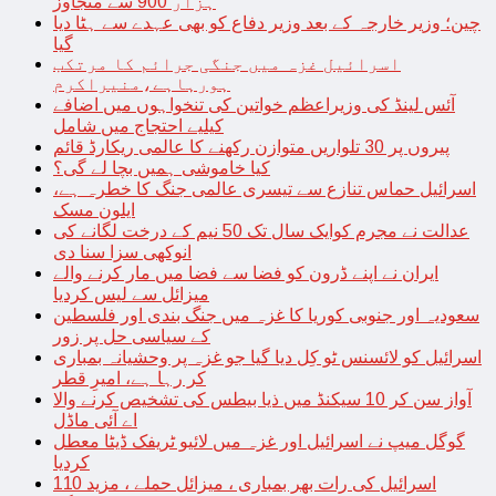
ہزار 900 سے متجاوز
چین؛ وزیر خارجہ کے بعد وزیر دفاع کو بھی عہدے سے ہٹا دیا
گیا
اسرائیل غزہ میں جنگی جرائم کا مرتکب
ہورہاہے،منیراکرم
آئس لینڈ کی وزیراعظم خواتین کی تنخواہوں میں اضافے
کیلیے احتجاج میں شامل
پیروں پر 30 تلواریں متوازن رکھنے کا عالمی ریکارڈ قائم
کیا خاموشی ہمیں بچا لے گی؟
اسرائیل حماس تنازع سے تیسری عالمی جنگ کا خطرہ ہے،
ایلون مسک
عدالت نے مجرم کوایک سال تک 50 نیم کے درخت لگانے کی
انوکھی سزا سنا دی
ایران نے اپنے ڈرون کو فضا سے فضا میں مار کرنے والے
میزائل سے لیس کردیا
سعودیہ اور جنوبی کوریا کا غزہ میں جنگ بندی اور فلسطین
کے سیاسی حل پر زور
اسرائیل کو لائسنس ٹو کِل دیا گیا جو غزہ پر وحشیانہ بمباری
کر رہا ہے، امیرِ قطر
آواز سن کر 10 سیکنڈ میں ذیا بیطس کی تشخیص کرنے والا
اے آئی ماڈل
گوگل میپ نے اسرائیل اور غزہ میں لائیو ٹریفک ڈیٹا معطل
کردیا
اسرائیل کی رات بھر بمباری ، میزائل حملے ، مزید 110