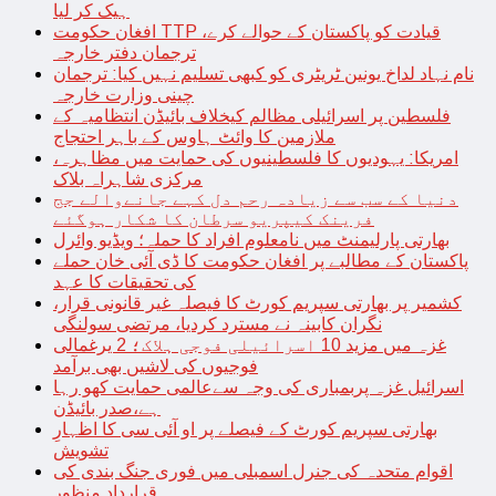
ہیک کر لیا
افغان حکومت TTP قیادت کو پاکستان کے حوالے کرے،
ترجمان دفتر خارجہ
نام نہاد لداخ یونین ٹریٹری کو کبھی تسلیم نہیں کیا: ترجمان
چینی وزارت خارجہ
فلسطین پر اسرائیلی مظالم کیخلاف بائیڈن انتظامیہ کے
ملازمین کا وائٹ ہاوس کے باہر احتجاج
امریکا: یہودیوں کا فلسطینیوں کی حمایت میں مظاہرہ،
مرکزی شاہراہ بلاک
دنیا کے سب سے زیادہ رحم دل کہے جانےوالے جج
فرینک کیپریو سرطان کا شکار ہوگئے
بھارتی پارلیمنٹ میں نامعلوم افراد کا حملہ؛ ویڈیو وائرل
پاکستان کے مطالبے پر افغان حکومت کا ڈی آئی خان حملے
کی تحقیقات کا عہد
کشمیر پر بھارتی سپریم کورٹ کا فیصلہ غیر قانونی قرار،
نگران کابینہ نے مسترد کردیا، مرتضی سولنگی
غزہ میں مزید 10 اسرائیلی فوجی ہلاک؛ 2 یرغمالی
فوجیوں کی لاشیں بھی برآمد
اسرائیل غزہ پربمباری کی وجہ سےعالمی حمایت کھو رہا
ہے،صدر بائیڈن
بھارتی سپریم کورٹ کے فیصلے پر او آئی سی کا اظہارِ
تشویش
اقوام متحدہ کی جنرل اسمبلی میں فوری جنگ بندی کی
قرارداد منظور