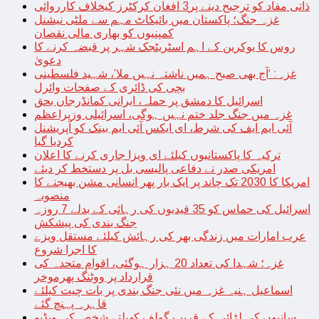
ذاتی مفاد کو ترجیح دینے پر3 افغان کرکٹرز کیخلاف کارروائی
غزہ جنگ؛ پاکستان میں بائیکاٹ مہم سے ملٹی نیشنل
کمپنیوں کو بھاری مالی نقصان
روس کا یوکرین کے اہم اسٹریٹجک شہر پر قبضہ کرنے کا
دعویٰ
غزہ: ‘آج بھی صبح ہمیں ناشتہ نہیں ملا’، شہید فلسطینی
بچی کی ڈائری کے صفحات وائرل
اسرائیل کا دمشق پر حملہ، ایرانی کمانڈرجاں بحق
غزہ میں جنگ جلد ختم نہیں ہوگی، اسرائیلی وزیراعظم
آئی ایم ایف کی شرط، ای ایکس آئی ایم بینک کو آپریشنل
کردیا گیا
ترکیہ کا پاکستانیوں کیلئے ای ویزا جاری کرنے کا اعلان
امریکی صدر نے دفاعی پالیسی بل پر دستخط کر دیئے
امریکا کا 2030 تک چاند پر ایک بار پھر انسانی مشن بھیجنے کا
منصوبہ
اسرائیل کی حماس کو 35 قیدیوں کی رہائی کے بدلے 7 روزہ
جنگ بندی کی پیشکش
عرب امارات میں زندگی بھر کی رہائش کیلئے مستقل ویزے
کا اجرا شروع
غزہ؛ شہدا کی تعداد 20 ہزار ہوگئی، اقوام متحدہ کی
قرارداد پر ووٹنگ پھرموخر
اسماعیل ہنیہ غزہ میں نئی جنگ بندی پر بات چیت کیلئے
قاہرہ پہنچ گئے
سانپوں کی لڑائی کے قریب گولف کھیلتے شخص کی ویڈیو