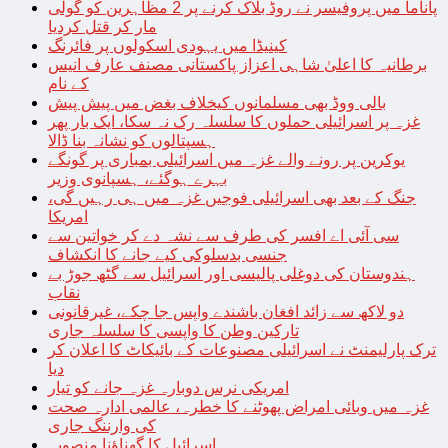
پاناما میں پروفیسر نے روڈ بلاک کرنے پر 2 مظاہرین کو گولی
مار کر قتل کردیا
کینیڈا میں یہودی اسکولوں پر فائرنگ
برطانیہ کا اعلیٰ شاہی اعزاز پاکستانی مصنف عارف انیس
کے نام
بالی ووڈ بھی مسلمانوں کیخلاف بغض میں پیش پیش
غزہ پر اسرائیلی حملوں کا سلسلہ رک نہ سکا، ایک بار پھر
ہسپتالوں کو نشانہ بنا ڈالا
یوکرین پر رونے والے غزہ میں اسرائیلی بمباری پر گونگے
بہرے ہوگئے، ہسپانوی وزیر
جنگ کے بعد بھی اسرائیلی فوجیں غزہ میں ہی رہیں گی،
امریکا
سی آئی اے افسر کی طرف سے نشہ دے کر خواتین سے
جنسی بدسلوکی کیے جانے کا انکشاف
ہندوستان کی دوغلی پالیسی اور اسرائیل سے گٹھ جوڑ بے
نقاب
دو لاکھ سے زائد افغان باشندے واپس جا چکے، غیرقانونی
تارکین وطن کا واپسی کا سلسلہ جاری
ترک پارلیمنٹ نے اسرائیلی مصنوعات کے بائیکاٹ کا اعلان کر
دیا
امریکی نرس دوبارہ غزہ جانے کو تیار
غزہ میں وبائی امراض پھوٹنے کا خطرہ، عالمی ادارہ صحت
کی وارننگ جاری
اسرائیل کا گھناؤنا منصوبہ