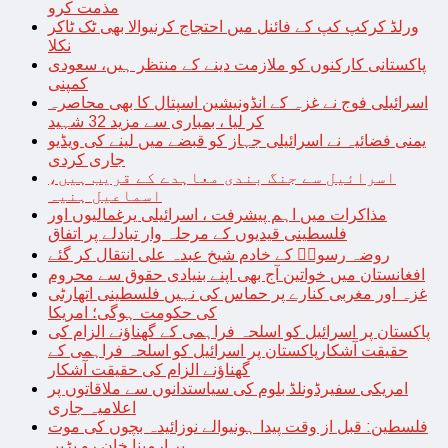
مذمت کرو
ورلڈ کرکپ کپ کے فائنل میں احتجاج کرنیوالا بھی ٹک ٹاکر
نکلا
پاکستانی کارکنوں کو ملازمت دینے کے منتظر ہیں، سعودی
کمپنی
اسرائیلی فوج نے غزہ کے انڈونیشین اسپتال کا بھی محاصرہ
کر لیا ، بمباری سے مزید 32 شہید
یمنی فضائیہ نے اسرائیلی جہاز کو قبضے میں لینے کی ویڈیو
جاری کردی
اسرائیل سے جنگ بندی معاہدے کے قریب ہیں،
اسماعیل ہنیہ
مذاکرات میں اہم پیشرفت ، اسرائیلی یرغمالیوں اور
فلسطینی قیدیوں کے مرحلہ وار تبادلے پر اتفاق
روضہ رسولؐ کے خادم شیخ عبدہ علی انتقال کر گئے
افغانستان میں خواتین آج بھی اپنے بنیادی حقوق سے محروم
غزہ اور مغربی کنارے پر حماس کی نہیں فلسطینی اتھارٹی
کی حکومت ہوگی؛ امریکا
پاکستان پر اسرائیل کو اسلحہ فراہمی کے گھناؤنے الزام کی
حقیقت آشکارپاکستان پر اسرائیل کو اسلحہ فراہمی کے
گھناؤنے الزام کی حقیقت آشکار
امریکی سفیرڈونلڈ بلوم کی سیاستدانوں سے ملاقاتوں پر
اعلامیہ جاری
فلسطین: قبل از وقت پیدا ہونیوالے نوزائیدہ بچوں کی موت
پر ارمینا خان رو پڑیں