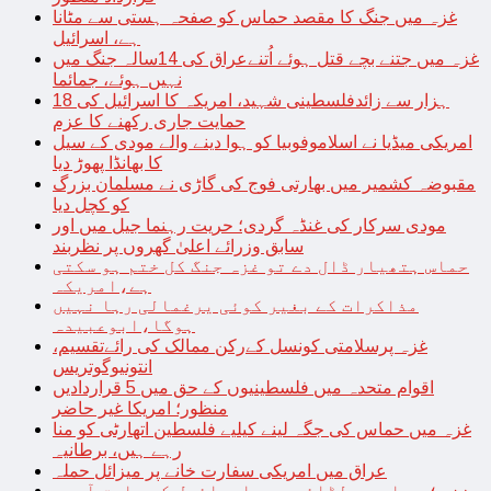
غزہ میں جنگ کا مقصد حماس کو صفحہ ہستی سے مٹانا
ہے، اسرائیل
غزہ میں جتنے بچے قتل ہوئے اُتنےعراق کی 14سالہ جنگ میں
نہیں ہوئے، جمائما
18 ہزار سے زائدفلسطینی شہید، امریکہ کا اسرائیل کی
حمایت جاری رکھنے کا عزم
امریکی میڈیا نے اسلاموفوبیا کو ہوا دینے والے مودی کے سیل
کا بھانڈا پھوڑ دیا
مقبوضہ کشمیر میں بھارتی فوج کی گاڑی نے مسلمان بزرگ
کو کچل دیا
مودی سرکار کی غنڈہ گردی؛ حریت رہنما جیل میں اور
سابق وزرائے اعلیٰ گھروں پر نظربند
حماس ہتھیار ڈال دے تو غزہ جنگ کل ختم ہو سکتی
ہے،امریکہ
مذاکرات کے بغیر کوئی یرغمالی رہا نہیں
ہوگا،ابوعبیدہ
غزہ پرسلامتی کونسل کےرکن ممالک کی رائےتقسیم،
انتونیوگوتریس
اقوام متحدہ میں فلسطینیوں کے حق میں 5 قراردادیں
منظور؛ امریکا غیر حاضر
غزہ میں حماس کی جگہ لینے کیلیے فلسطین اتھارٹی کو منا
رہے ہیں، برطانیہ
عراق میں امریکی سفارت خانے پر میزائل حملہ
غزہ؛ حماس سے لڑائی میں اسرائیل کے سابق آرمی