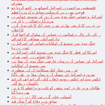
معترف
فلسطینی مزاحمت نے اسرائیل کیساتھ وہ کچھ کردیا جو
فوجیں بھی نہیں کرسکتیں،سابق ترک وزیراعظم
اسرائیل و حماس جنگ بندی میں 2 روز کی توسیع، حماس نے
مزید 11 یرغمالی رہا کر دیے
بی جے پی کا تاریخی بھارتی شہر حیدر آباد کا نام تبدیل کرنے
کا اعلان
رہائی پانے والے یرغمالیوں نے حماس کے سلوک کو اچھا قرار
دیا، اسرائیلی صحافی کا اعتراف
جنگ بندی میں توسیع کے امکانات،حماس اور اسرائیل نے
عندیہ دے دیا
امریکا اور قطر کا جنگ بندی میں توسیع کیلیے اسرائیل پر
دباؤ؛ حماس نے ہامی بھرلی
اسرائیل اور حماس کے درمیان عارضی جنگ بندی کے معاہدے
میں توسیع کے امکانات
غزہ میں سٹار لنک سیٹلائٹ کے لیے منظوری
ضروری،اسرائیل اور مسک کے درمیان معاہدہ طے پاگیا
ٹیکس نیٹ اور ٹیکس ریونیو بڑھانے کیلیے آئی ایم ایف کی ٹیم
پاکستان پہنچ گئی
طالبان وزیر خارجہ امیر متقی کو نائب وزیراعظم کا عہدہ
بھی دیدیا گیا
آسمانی بجلی گرنے سے 20 افراد ہلاک
سابق وزیر دفاع کو 7 سال قید