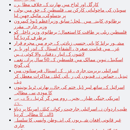
کارگل اور لداخ میں بھارت کے خلاف مظاہرے
سویڈن کی ماحولیاتی کارکن سے فلسطین کے حق میں بولنے
پر بدسلوکی، مائیک چھین لیا
برطانوی کابینہ میں ہلچل؛ سابق وزیراعظم ڈیوڈ کیمرون
وزیر خارجہ مقرر
فلسطین ریلی پر طاقت کا استعمال؛ برطانوی وزیر داخلہ کو
برطرف کردیا گیا
مشہور برانڈ کا بانی جنسی زیادتی کے جرم میں مجرم قرار
غزہ میں قیامت صغریٰ ، الشفاء اسپتال کے اندر اور باہر
لاشوں کے انبار ، دفنانے والا کوئی نہیں
اسکینڈے نیوین ممالک میں فلسطین کے 50 سال پرانے نغمے
کی گونج
اسرائیلی بربریت جاری ، غزہ کے اسپتال قبرستانوں میں
تبدیل ، حماس نے قیدیوں کی رہائی کیلئے مذاکرات معطل کر
دیئے
اسرائیل کے ساتھ لیبر ڈیل ختم کی جائے، بھارتی ٹریڈ یونینوں
کا مودی سے مطالبہ
امریکی جنگی طیارہ بحیرہ روم میں گر کرتباہ، 5 فوجی
ہلاک
طیب اردوان نے اسرائیلی جارحیت رکوانے کیلئے امریکا پر دباؤ
ڈالنے کا مطالبہ کردیا
غیر قانونی افغان شہریوں کی اپنےوطن واپسی کا سلسلہ
جاری