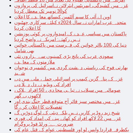
غزہ میں کشیدگی، ایمریٹس ایئرلائن نےاسرائیل کی پروازوں
کو30 نومبر تک معطل کردیا
اوپن اے آئی کا سیم آلٹمین کیساتھ معاہدے کا اعلان
متحدہ عرب امارات نے سال 2024ء کیلئے سرکاری چھٹیوں
کا اعلان کردیا
پاکستان میں سیاسی عہدے کے امیدواروں پر کوئی پوزیشن
نہیں رکھتے: امریکہ نے واضح کردیا
دنیا کی 100 بااثر خواتین کی فہرست میں پاکستانی خواتین
بھی شامل
سعودی عرب کی پانچ بڑی کمپنیوں سے ہزاروں نئی
ملازمتوں کے معاہدے
بھارتی فوج کی ریاستی دہشت گردی میں کشمیری نوجوان
شہید
غزہ کے پناہ گزین کیمپ پر اسرائیلی حملہ، ملبے میں دبے
افراد کی ویڈیو نے دل دہلا دیے
صومالیہ میں سیلاب نے تباہی مچا دی ، 50 افراد ہلاک ،
لاکھوں بے گھر
غزہ میں مختصر سیز فائر آج متوقع،قطر جنگ بندی اور
تفصیلات کا اعلان کرے گا
شیخ زید روڈ پر کاریں نہیں بلکہ دبئی کے لوگ دوڑیں گے
غزہ میں 22 لاکھ افراد کو کھانے پینے کی امداد کی فوری
ضرورت ہے: ورلڈ فوڈ پروگرام
یکطرفہ قراردا واپس لو اور فلسطینی عوام کے قتل عام کی