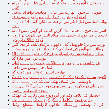
پاکستانی خاتون جویریہ منگیتر سے شادی کیلیے بھارت پہنچ
گئیں
طوفان نے جنوبی بھارت میں تباہی مچادی، نوافراد ہلاک ،
آندھرا پردیش اور تامل ناڈو میں ایمر جنسی نافذ
تھائی لینڈ میں ڈبل ڈیکر بس درخت سے ٹکرا گئی، 14 افراد
ہلاک
اسرائیلی فوج نے جبالیہ پناہ گزین کیمپ کو گھیرے میں لے لیا
نائیجیریا کی فوج نے غلطی سے میلاد النبی کی تقریب پر ڈرون
گرا دیا؛ 85 جاں بحق
یورپ میں برڈ فلو پھیل گیا ، لاکھوں مرغیاں تلف کر دی گئیں
برطانیہ آنیوالوں کی تعداد کم کرنے کیلئے قوانین مزید سخت
19 سالہ برطانوی شہری اسرائیلی فوج کی جانب سے لڑتے
ہوئے غزہ میں مارا گیا
غزہ؛ اسکولوں پربمباری سے50 شہید، درجنوں اسرائیلی
ٹینک خان یونس میں داخل
بھارتی ائیرپورٹ پانی میں ڈوب گیا
7 اکتوبر سے اب تک غزہ کے 19 لاکھ شہری بے گھر ہوگئے
انڈونیشیا: آتش فشاں پھٹنے سے 11 کوہ پیما ہلاک
اسرائیلی درندگی جاری: صہیونی فوجیوں کی گولاباری سے
متعدد فلسطینی زخمی
خضدار کے علاقے وڈھ اور گردونواح میں زلزلے کے جھٹکے
بھارتی فضائیہ کا طیارہ گر کر تباہ، 2پائلٹس ہلاک
غزہ کے وسطی اور شمالی علاقوں کا رابطہ منقطع ہوگیا: