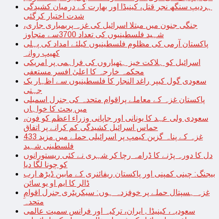
ہردیپ سنگھ نجر قتل، کینیڈا اور بھارت کے درمیان کشیدگی
شدت اختیار کرگئی
جنگی جنون میں مبتلا اسرائیل کی غزہ پربمباری جاری،
شہید فلسطینیوں کی تعداد 3700سے متجاوز
پاکستان آرمی کی مظلوم فلسطینیوں کیلئے امداد کی پہلی
کھیپ روانہ
اسرائیل کو ہلاکت خیز ہتھیاروں کی فراہمی پر امریکی
محکمہ خارجہ کا اعلیٰ افسر مستعفی
سعودی گول کیپر راغد النجار کا فلسطینیوں سے اظہار یک
جہتی
پاکستان غزہ کے معاملے پراقوام متحدہ کی جنرل اسمبلی
میں بحث کا خواہاں
سعودی ولی عہد کا یونانی اور جاپانی وزراء اعظم کو فون،
حماس اسرائیل کشیدگی کم کرانے پر اتفاق
غزہ کے پناہ گزین کیمپ پر اسرائیلی حملے میں مزید 433
فلسطینی شہید
دل کا دورہ پڑنے کا ڈرامہ رچا کر شہری نے کئی ریستورانوں
کو چونا لگا دیا
بیجنگ: چینی کمپنی اور پاکستان ریفائنری کے مابین ڈیڑھ ارب
ڈالر کا ایم او یو سائن
غزہ ہسپتال حملے پر خوفزدہ ہوں: سیکریٹری جنرل اقوامِ
متحدہ
سعودیہ، کینیڈا , ایران، ترکیہ اور فرانس سمیت عالمی