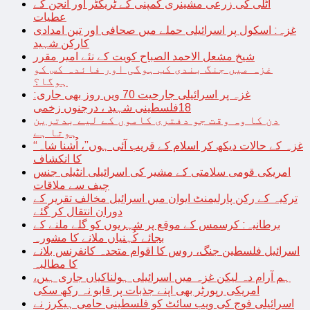
اٹلی کی زرعی مشینری کمپنی کے ٹریکٹر اور انجن کے
عطیات
غزہ: اسکول پر اسرائیلی حملے میں صحافی اور تین امدادی
کارکن شہید
شیخ مشعل الاحمد الصباح کویت کے نئے امیر مقرر
غزہ میں جنگ بندی کب ہوگی اور فائدہ کس کو
ہوگا؟
غزہ پر اسرائیلی جارحیت 70 ویں روز بھی جاری:
18فلسطینی شہید ، درجنوں زخمی
دن کا وہ وقت جو دفتری کاموں کے لیے بدترین
ہوتا ہے
“غزہ کے حالات دیکھ کر اسلام کے قریب آئی ہوں”، اُشنا شاہ
کا انکشاف
امریکی قومی سلامتی کے مشیر کی اسرائیلی انٹیلی جنس
چیف سے ملاقات
ترکیہ کے رکن پارلیمنٹ ایوان میں اسرائیل مخالف تقریر کے
دوران انتقال کر گئے
برطانیہ: کرسمس کے موقع پر شہریوں کو گلے ملنے کے
بجائے کُہنیاں ملانے کا مشورہ
اسرائیل فلسطین جنگ، روس کا اقوام متحدہ کانفرنس بلانے
کا مطالبہ
ہم آرام دہ لیکن غزہ میں اسرائیلی ہولناکیاں جاری ہیں،
امریکی رپورٹر بھی اپنے جذبات پر قابو نہ رکھ سکی
اسرائیلی فوج کی ویب سائٹ کو فلسطینی حامی ہیکرز نے