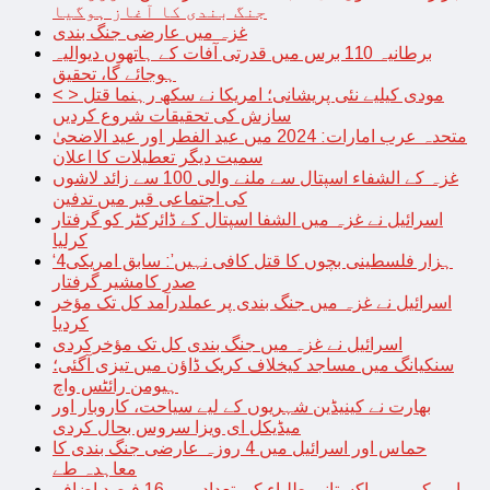
جنگ بندی کا آغاز ہوگیا
غزہ میں عارضی جنگ بندی
برطانیہ 110 برس میں قدرتی آفات کے ہاتھوں دیوالیہ
ہوجائے گا، تحقیق
< > مودی کیلیے نئی پریشانی؛ امریکا نے سکھ رہنما قتل
سازش کی تحقیقات شروع کردیں
متحدہ عرب امارات: 2024 میں عید الفطر اور عید الاضحیٰ
سمیت دیگر تعطیلات کا اعلان
غزہ کے الشفاء اسپتال سے ملنے والی 100 سے زائد لاشوں
کی اجتماعی قبر میں تدفین
اسرائیل نے غزہ میں الشفا اسپتال کے ڈائرکٹر کو گرفتار
کرلیا
‘4ہزار فلسطینی بچوں کا قتل کافی نہیں’: سابق امریکی
صدر کامشیر گرفتار
اسرائیل نے غزہ میں جنگ بندی پر عملدرآمد کل تک مؤخر
کردیا
اسرائیل نے غزہ میں جنگ بندی کل تک مؤخرکردی
سنکیانگ میں مساجد کیخلاف کریک ڈاؤن میں تیزی آگئی؛
ہیومن رائٹس واچ
بھارت نے کینیڈین شہریوں کے لیے سیاحت، کاروبار اور
میڈیکل ای ویزا سروس بحال کردی
حماس اور اسرائیل میں 4 روزہ عارضی جنگ بندی کا
معاہدہ طے
امریکہ میں پاکستانی طلباء کی تعداد میں 16 فیصد اضافہ