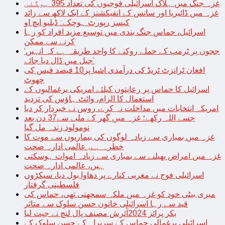
غزہ جنگ میں ہلاک اسرائیلی فوجیوں کی تعداد 395 ہوگئی
غزہ میں ڈائیریا اور سانس کے انفیکشنز کے ایک لاکھ سے زائد
کیسز رپورٹ ہوچکے: ڈبلیو ایچ او
اسرائیل، حماس جنگ بندی میں توسیع مزید افراد کو رہا
کرنے سے ممکن
‘ججوں پر ٹرمپ کے حملے روکنے کا واحد طریقہ ہے کہ انہیں
جیل میں ڈال دیا جائے’
افغان ٹرانزٹ ٹریڈ کی درآمدی اشیا پر10 فیصد فیس کی
چھوٹ
اسرائیل کا حماس پر رعایتوں کیلئے امریکی یرغمالیوں کے
استعمال کا الزام، وائٹ ہاؤس کی تردید
امریکہ انتخابات میں مداخلت نہ کرے، روس نے خبردار کر دیا
جسے اللہ رکھے؛ غزہ میں گھر کے ملبے سے37 دن بعد
نومولود زندہ مل گیا
غزہ میں بمباری سے زیادہ لوگوں کی بیماریوں سے موت کا
خطرہ ہے, عالمی ادارہ صحت
غزہ میں امراض پھیلنے سے بمباری سے زیادہ اموات ہوسکتی
ہیں، عالمی ادارہ صحت
اسرائیلی فوج نے مغربی کنارے پر دھاوا بول دیا، سیکڑوں
فلسطینی گرفتار
میری بیٹی خود کو غزہ میں ملکہ سمجھتی تھی، حماس کی
قید سے رہا اسرائیلی خاتون حسن سلوک سے متاثر
بکر پرائز 2024آئرش مصنف پال لنچ نے جیت لیا
اسرائیلی یرغمالی حماس کے سربراہ کے حسن سلوک کے