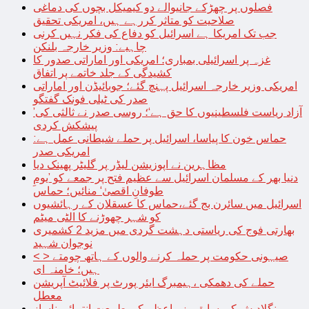
فصلوں پر چھڑکے جانیوالے دو کیمیکل بچوں کی دماغی
صلاحیت کو متاثر کررہے ہیں، امریکی تحقیق
جب تک امریکا ہے اسرائیل کو دفاع کی فکر نہیں کرنی
چاہیے: وزیر خارجہ بلنکن
غزہ پر اسرائیلی بمباری؛ امریکی اور اماراتی صدور کا
کشیدگی کے جلد خاتمے پر اتفاق
امریکی وزیر خارجہ اسرائیل پہنچ گئے؛ جوبائیڈن اور اماراتی
صدر کی ٹیلی فونک گفتگو
’آزاد ریاست فلسطینیوں کا حق ہے‘؛ روسی صدر نے ثالثی کی
پیشکش کردی
حماس خون کا پیاسا، اسرائیل پر حملے شیطانی عمل ہے:
امریکی صدر
مظاہرین نے اپوزیشن لیڈر پر گلیٹر پھینک دیا
دنیا بھر کے مسلمان اسرائیل سے عظیم فتح پر جمعے کو ’یومِ
طوفانِ اقصیٰ‘ منائیں؛ حماس
اسرائیل میں سائرن بج گئے،حماس کا عسقلان کے رہائشیوں
کو شہر چھوڑنے کا الٹی میٹم
بھارتی فوج کی ریاستی دہشت گردی میں مزید 2 کشمیری
نوجوان شہید
< > صیہونی حکومت پر حملہ کرنے والوں کے ہاتھ چومتے
ہیں؛ خامنہ ای
حملے کی دھمکی ،ہیمبرگ ایئر پورٹ پر فلائیٹ آپریشن
معطل
بنگلادیش کی سابق وزیراعظم کی طبیعت انتہائی ناساز