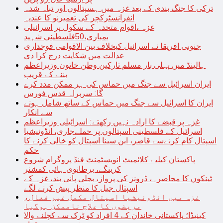
ترکی کا جنگ بندی کے بعد غزہ میں ہسپتالوں اور تباہ شدہ
انفرانسٹرکچر کی تعمیرنو کا عندیہ
غزہ ،اقوام متحدہ کے سکول پر اسرائیلی
بمباری،50فلسطینی شہید
جنوبی افریقا نے اسرائیل کیخلاف بین الاقوامی فوجداری
عدالت میں شکایت درج کرا دی
ہالینڈ میں پہلی بار مسلم تارکین وطن خاتون وزیراعظم
بننے کے قریب
ایران اسرائیل سے جنگ میں حماس کی ہر ممکن مدد کرے
گا: سربراہ قدس فورس
ایران کا اسرائیل سے جنگ میں حماس کے ساتھ شامل ہونے
سے انکار
غزہ پر قبضے کا ارادہ نہیں رکھتے: اسرائیلی وزیراعظم
اسرائیل کے فلسطینی اسپتالوں پر حملےجاری، انڈونیشیا
اسپتال کام کرنےسے قاصر، ابن سینا اسپتال کو خالی کرنے کا
حکم
پاکستان کیلیے کلائمیٹ انویسٹمنٹ فنڈ پروگرام شروع
کرینگے، برطانوی ہائی کمشنر
ٹینکوں کا محاصرہ، ڈرونز کی پرواز، بجلی پانی بند، غزہ کے
اسپتال جیل کا منظر پیش کرنے لگے
غزہ میں انڈونیشیا اسپتال مکمل غیر فعال،
مریضوں کا علاج ناممکن ہوگیا
کینیڈا؛ پاکستانی خاندان کے 4 افراد کو ٹرک سے کچلنے والا