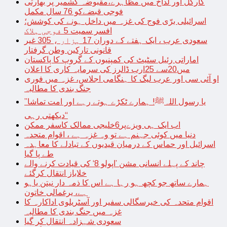
کارگل اور لداخ میں مظاہرے،مقبوضہ کشمیر پر بھارتی
فوجی قبضےکو 76 سال مکمل
اسرائیلی برّی فوج کی غزہ میں داخل ہونے کی کوشش؛
افسر سمیت 5 فوجی ہلاک
سعودی عرب ، ایک ہفتے کے دوران 17 ہزار ، 305 غیر
قانونی تارکین وطن گرفتار
اماراتی رئیل سٹیٹ کی کمپنیوں کے گروپ کا پاکستان
میں20سے 25ارب ڈالرز کی سرمایہ کاری کا اعلان
او آئی سی اور عرب لیگ کا ہنگامی اجلاس، غزہ میں فوری
جنگ بندی کا مطالبہ
’’یا رسول اللہﷺ! ہمارے ٹکڑے ہوتے رہے اور امت تماشا
دیکھتی رہی‘‘
اب ایک ہی ویزےپر6خلیجی ممالک کاسفر ممکن
دنیا میں کوئی جہنم ہے تو وہ غزہ ہے ، اقوام متحدہ
اسرائیل اور حماس کے درمیان قیدیوں کے تبادلے کا معاہدہ
طے پا گیا
چاند کے پہلے انسانی مشن ’اپولو 8‘ کی قیادت کرنے والے
خلاباز انتقال کرگئے
ہمارے ساتھ جو کچھ ہو رہا ہے اس کا ذمہ دار نیتن یاہو
ہے، یرغمالی خاتون
اقوام متحدہ کی خیرسگالی سفیر اور آسٹریلوی اداکارہ کا
غزہ میں جنگ بندی کا مطالبہ
سعودی شہزادہ انتقال کر گیا