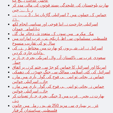
عالمی عدالت پہنچ گیا
بھارت بلوچستان کی علیحدگی پسند قوتوں کی مالی مدد کر
رہا ہے: چین
حماس کے حملوں میں 7 اسرائیلی گاڑیاں تباہ، 3 صہیونی
ہلاک
اسرائیلی جارحیت نے اپنا فوجی اور سیاسی انجام لکھ
دیا،اسامہ حمدان
مکہ مکرمہ میں سونے کے متعدد نئے ذخائر مل گئے
فلسطینی مسلمانوں سے اظہاریکجہتی، عرب امارات میں
سال نو کی تقاریب منسوخ
اسرائیل نے اپنے شہریوں کو بھارت میں محتاط رہنے کی
ہدایات جاری کردیں
سعودی عرب سے پاکستان آنے والے امریکی بحری جہاز پر
حملہ
امریکا اور اسرائیل کا حماس کو جڑ سے ختم کرنے پر اتفاق
اسرائیل کی کئی اسلامی ممالک سے جنگ چھیڑنے کی دھمکی
حماس نہ بچاتی تو اپنی ہی فوج کی گولہ باری میں مارے
جاتے، اسرائیلی خواتین
حماس نہ بچاتی تو اپنی ہی فوج کی گولہ باری میں مارے
جاتے، اسرائیلی خواتین
بھارت نے بحیرہ عرب میں 3 جنگی بحری جہاز تعینات کر
دیئے
غزہ پر بمباری سے مزید 250 شہید ، رملہ میں خاتون
فلسطینی سیاستدان گرفتار