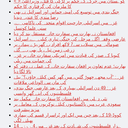
< > کوہستان میں جرگے کے حکم پر لڑکی کا قتل، وزیراعلیٰ
کا ملزمان کی گرفتاری کا حکم
جنگ بندی میں توسیع کی امید، حماس اور اسرائیل نے بھی
رضا مندی کا عندیہ دیدیا
غزہ میں اسرائیلی جارحیت اقوام متحدہ کی ناکامی ہے,
سنی علما کونسل
افغانستان نے بھارت میں سفارت خانہ مستقل بند کر دیا
عارضی وقفہ اگلے مرحلے کی جنگی تیاری کیلیے ہے، اسرائیل
صومالیہ میں سیلاب سے7 لاکھ افراد بے گھر،بڑے پیمانے پر
زرعی زمین تباہ، پل بھی بہہ گئے
کیوبا کے صدر کی قیادت میں امریکی سفارت خانے پر غزہ
کی حمایت میں ریلی
بھارت؛ عدم تعاون پر افغان سفارت خانے کے عملے نے دفتر کو
تالا لگا دیا
غزہ: “آپ مجھے چھوڑ گئیں، میں گھر کس کیلئے جاؤں؟” بیٹے
کی ماں سے الوداعی ملاقات
غزہ: 49 دن اسرائیلی بمباری کے بعد عارضی جنگ بندی،
فلسطینیوں کی اپنے گھر واپسی
نئی دہلی میں افغانستان کا سفارت خانہ مکمل بند
سعودی عرب میں پاکستانیوں کیلئے نوکریوں کے معاملے پر
مزید پیشرفت
کووڈ-19 کے بعد چین میں ایک اور پُراسرار قسم کی بیماری
پھیلنے لگی
14 ہزار فلسطینیوں کی شہادت کے بعد غزہ میں 4 روزہ