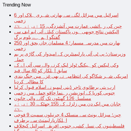
Trending Now
اسرائیل میں میزائل لگنے سے بھارتی شہری ہلاک اور 6
زخمی
چین کی رہائشی عمارت میں آتشزدگی، 15 افراد ہلاک
الیکشن نتائج جوبھی ہوں پاکستان کیلئے آئی ایم ایف سے
گفتگو اہم ہے، بلوم برگ
بھارت میں مدرسہ مسمار؛ 4 مسلمان جاں بحق اور 250
زخمی
وزیرستان؛ پی ٹی آئی پارلیمنٹرین کے امیدوار کی گاڑی پر بم
حملہ
وکی لیکس کو ہیکنگ ٹولز لیک کرنے والے سی آئی اے کے
سابق اہلکار کو 40 سال قید
امریکی شہر شکاگو کی انتظامیہ نے بھی غزہ میں جنگ بندی
کا مطالبہ کردیا
ارب پتی برطانوی تاجر ڈینی لیمبو نے اسلام قبول کرلیا
جنوبی کوریا کے اپوزیشن رہنما چاقو حملے میں زخمی
مسلسل 126 گھنٹوں تک گانے والی خاتون
جاپان میں ایک دن میں زلزلے کے 155 جھٹکے، 30 افراد
ہلاک
چین؛ میزائل یونٹ سے منسلک 4 جرنیلوں سمیت 9 فوجی
اہلکارپارلیمنٹ سے برطرف
فلسطینیوں کی نسل کشی، جنوبی افریقہ اسرائیل کیخلاف