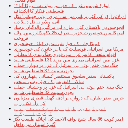
اقوام متحدہ
“ایوارڈ شو میں غزہ کے حق میں بولنے سے روکا گیا”؛
فلسطینی فنکار کا انکشاف
آن لائن آرڈر کی گئی بریانی میں سے ‘مری ہوئی چھپکلی’ نکل
آئی، ویڈیو نے دل دہلا دیے
انجوجس دن پاکستان گئی ہمارے لیے مرگئی،والدگیان پرساد
امریکا میں خوبصورت جزیرہ صرف 25 لاکھ ڈالرز میں برائے
فروخت
کینیڈا جانے کے خواہش مندوں کیلئے خوشخبری
امریکا میں اسرائیلی قونصلیٹ کے باہر خاتون کی خودسوزی
اقوام متحدہ کا پھر غزہ میں فوری جنگ بندی کا مطالبہ
غزہ میں اسرائیلی بمباری میں مزید 131 فلسطینی شہید
جنگ بندی ختم ہوتے ہی اسرئیل کے غزہ پر دوبارہ حملے،
بچوں سمیت 37 فلسطینی شہید
پاکستانی سفیر سلجوق مستنصر کیمیائی ہتھیاروں کی
سالانہ کانفرنس کے چیئرپرسن منتخب
جنگ بندی ختم ہوتے ہی اسرائیل کے غزہ پر وحشیانہ حملے،
بچوں سمیت 32 فلسطینی شہید
جرمن صدر طیارے کے دروازے پر آدھے گھنٹے قطری میزبانوں
کی راہ تکتے رہے
امریکی فوجی طیارہ جاپان کے سمندر میں
گرکرتباہ ہوگیا
امیرِ کویت 86 سالہ شیخ نواف الاحمد کی اچانک طبیعت بگڑ
گئی؛ اسپتال میں داخل