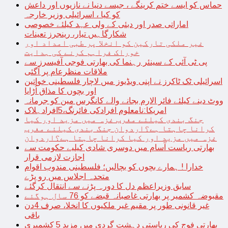
حماس کو ایسے ختم کرینگے ، جیسے دنیا نے نازیوں اور داعش
کو کیا ، اسرائیلی وزیر خارجہ
اماراتی صدر اور دبئی کے ولی عہد کیلئے خصوصی
شکارگاہیں تیار، رینجرز تعینات
غیر ملکی تارکین کو انخلا پر طبی امداد اور
خوراک فراہم کرنے کی ہدایت
پی ٹی آئی کے سینئر رہنما کی بھارتی فوجی آفیسرز سے
ملاقات منظرعام پر آگئی
اسرائیلی ٹک ٹاکرز نے اپنی ویڈیوز میں لاچار فلسطینی خواتین
اور بچوں کا مذاق اُڑایا
ووٹ دینے کیلئے فائر الارم بجانے والے کانگرس مین کو جرمانہ
امریکا:نامعلوم افرادکی فائرنگ،5افرادہلاک
جنگ بندی کیلئے مغرب غزہ میں مزید اور کیا
کرانا چاہتا ہے؟اردوان جنگ بندی کیلئے مغرب
غزہ میں مزید اور کیا کرانا چاہتا ہے؟اردوان
بھارتی ریاست آسام میں دوسری شادی کیلیے حکومت سے
اجازت لازمی قرار
خدارا ! ہمارے بچوں کو بچالیں؛ فلسطینی مندوب اقوام
متحدہ اجلاس میں رو پڑے
سابق وزیراعظم دل کا دورہ پڑنے سے انتقال کرگئے
مقبوضہ کشمیر پر بھارتی غاصبانہ قبضے کو 76 سال ہوگئے
غیر قانونی طور پر مقیم غیر ملکیوں کا انخلا، صرف 4دن
باقی
بھارتی فوج کی ریاستی دہشت گردی میں مزید 5 کشمیری