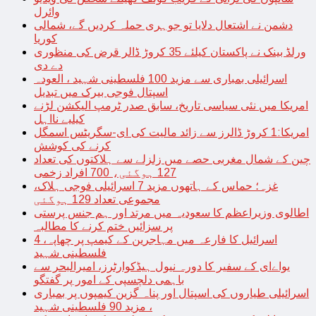
وائرل
دشمن نے اشتعال دلایا تو جوہری حملہ کردیں گے، شمالی
کوریا
ورلڈ بینک نے پاکستان کیلئے 35 کروڑ ڈالر قرض کی منظوری
دے دی
اسرائیلی بمباری سے مزید 100 فلسطینی شہید ، العودہ
اسپتال فوجی بیرک میں تبدیل
امریکا میں نئی سیاسی تاریخ، سابق صدر ٹرمپ الیکشن لڑنے
کیلیے نااہل
امریکا:1 کروڑ ڈالرز سے زائد مالیت کی ای-سگریٹس اسمگل
کرنے کی کوشش
چین کے شمال مغربی حصے میں زلزلے سے ہلاکتوں کی تعداد
127 ہوگئی، 700 افراد زخمی
غزہ؛ حماس کے ہاتھوں مزید 7 اسرائیلی فوجی ہلاک،
مجموعی تعداد 129 ہوگئی
اطالوی وزیراعظم کا سعودیہ میں مرتد اور ہم جنس پرستی
پر سزائیں ختم کرنے کا مطالبہ
اسرائیل کا فارعہ میں مہاجرین کے کیمپ پر چھاپہ، 4
فلسطینی شہید
یواےای کے سفیر کا دورہ نیول ہیڈکوارٹرز، امیرالبحر سے
باہمی دلچسپی کے امور پر گفتگو
اسرائیلی طیاروں کی اسپتال اور پناہ گزین کیمپوں پر بمباری
، مزید 90 فلسطینی شہید