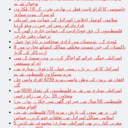
نوجوان شہید
جاسوسی کا الزام ثابت، قطر نے بھارتی بحریہ کے 8 اہلکاروں
کو سزائے موت سنادی
سلامتی کونسل اجلاس؛ اسرائیل کی حمایت میں امریکی
قرارداد کو روس اور چین نے ویٹو کردیا
فلسطینیوں کے حق خودارادیت کی حمایت جاری رکھیں گے،
ترجمان دفتر خارجہ
مُودی کے ہندوستان میں آزادیِ صحافت پر تابڑ توڑ حملے
پاکستان کی چین سمیت مختلف ممالک کیساتھ تجارت میں 8
ارب ڈالر کی گڑبڑ
اسرائیلی جنگی جرائم کو اجاگر کرنے پر ویب سمٹ کے سی
ای او مستعفی
اسرائیل کا غزہ پر بڑے زمینی حملے کا دعویٰ ، بمباری سے
مزید سینکڑوں فلسطینی شہید
افغان شہریوں کی وطن واپسی،مزید 4239 افراد واپس چلے
گئے
اسرائیلی بمباری سے شہید فلسطینیوں کی تعداد 6500 سے
متجاوز، 16 ہزار سے زائد زخمی
فلسطینی 56 سال سے جبر اور گٹھن میں جکڑے ہوئے ہیں؛
اقوامِ متحدہ
غزہ پر پھر بموں کی بارش ، مزید 704 فلسطینی شہید ،
اسلامی ممالک اسرائیل سے تعلقات ختم کریں ، حماس
مغربی کنارے پر بھی اسرائیلی بمباری؛ مجموعی شہادتیں 5