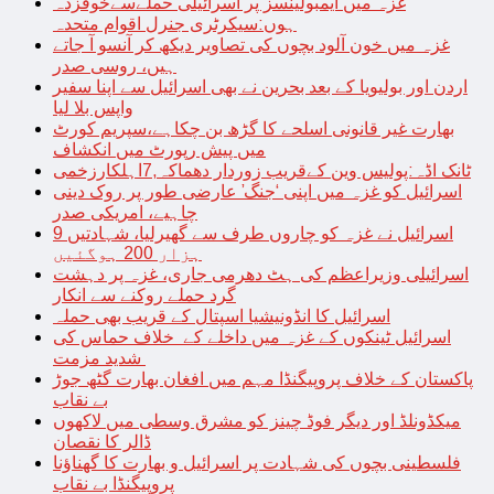
غزہ میں ایمبولینسز پر اسرائیلی حملےسےخوفزدہ
ہوں:سیکرٹری جنرل اقوام متحدہ
غزہ میں خون آلود بچوں کی تصاویر دیکھ کر آنسو آ جاتے
ہیں، روسی صدر
اردن اور بولیویا کے بعد بحرین نے بھی اسرائیل سے اپنا سفیر
واپس بلا لیا
بھارت غیر قانونی اسلحے کا گڑھ بن چکاہے،سپریم کورٹ
میں پیش رپورٹ میں انکشاف
ٹانک اڈہ:پولیس وین کےقریب زوردار دھماکہ,7اہلکارزخمی
اسرائیل کو غزہ میں اپنی ‘جنگ’ عارضی طور پر روک دینی
چاہیے، امریکی صدر
اسرائیل نے غزہ کو چاروں طرف سے گھیرلیا، شہادتیں 9
ہزار 200 ہوگئیں
اسرائیلی وزیراعظم کی ہٹ دھرمی جاری، غزہ پر دہشت
گرد حملے روکنے سے انکار
اسرائیل کا انڈونیشیا اسپتال کے قریب بھی حملہ
اسرائیل ٹینکوں کے غزہ میں داخلے کے خلاف حماس کی
شدید مزمت
پاکستان کے خلاف پروپیگنڈا مہم میں افغان بھارت گٹھ جوڑ
بے نقاب
میکڈونلڈ اور دیگر فوڈ چینز کو مشرق وسطی میں لاکھوں
ڈالر کا نقصان
فلسطینی بچوں کی شہادت پر اسرائیل و بھارت کا گھناؤنا
پروپیگنڈا بے نقاب