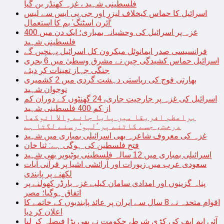
فلسطینی شہید ، غزہ کھنڈر بن گیا
اسرائیل کا حماس کیخلاف لیزر اور جی پی ایس سے لیس
‘آئرن اسٹنگ’ بم کا استعمال
غزہ پر اسرائیل کی وحشیانہ بمباری؛ ایک دن میں 400
فلسطینی شہید
فرانسیسی صدر ایمانوئل میکرون کل اسرائیل پہنچیں گے
اسرائیل حماس کشیدگی چین نے مشرق وسطیٰ میں 6 بحری
جنگی جہاز تعینات کر دیئے
بھارتی فوج کی ریاستی دہشت گردی میں 2 کشمیری
نوجوان شہید
اسرائیل کی غزہ پر جارحیت جاری، 24 گھنٹوں کے دوران کم
از کم 400 فلسطینی شہید
براعظم افریقا میں پایا جانے والا انوکھا
درخت، جسے کاٹنے پر ’لہو‘ رسنے لگتا ہے
غزہ کی معروف شاعرہ بھی اسرائیلی بمباری میں شہید
فتح فلسطین کی ہوگی ہے: ثنا خان
اسرائیلی بمباری میں 12 سالہ فلسطینی یوٹیوبر بھی شہید
سعودی عرب میں زیورات اور آرائشی اشیا پر قرآنی آیات
لکھنے پر پابندی
پناہ گزینوں اور امدادی سامان کیلیے غزہ بارڈر کھولنے پر
اتفاق ہوگیا؛ مصر
اقوام متحدہ نے 8 سال سے ایران پر عائد پابندیوں کے خاتمے کا
اعلان کر دیا
آئی ایم ایف کی کڑی شرط، حکومت نے بھی بڑا فیصلہ کر لیا