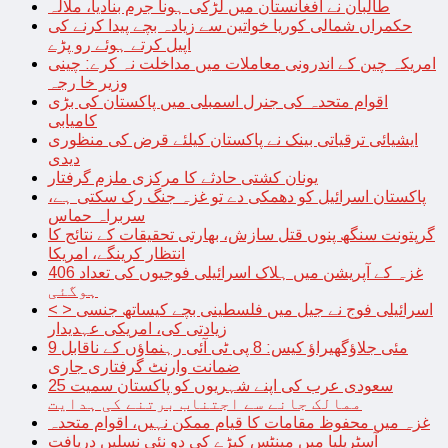
طالبان نے افغانستان میں لڑکی ہونا جرم بنادیا، ملالہ
حکمراں شمالی کوریا خواتین سے زیادہ بچے پیدا کرنے کی
اپیل کرتے ہوئے رو پڑے
امریکہ چین کے اندرونی معاملات میں مداخلت نہ کرے: چینی
وزیر خا رجہ
اقوام متحدہ کی جنرل اسمبلی میں پاکستان کی بڑی
کامیابی
ایشیائی ترقیاتی بینک نے پاکستان کیلئے قرض کی منظوری
دیدی
یونان کشتی حادثے کا مرکزی ملزم گرفتار
پاکستان اسرائیل کو دھمکی دے تو غزہ جنگ رک سکتی ہے،
سربراہ حماس
گرپتونت سنگھ پنوں قتل سازش، بھارتی تحقیقات کے نتائج کا
انتظار کرینگے، امریکا
غزہ کے آپریشن میں ہلاک اسرائیلی فوجیوں کی تعداد 406
ہوگئی
< > اسرائیلی فوج نے جیل میں فلسطینی بچے کیساتھ جنسی
زیادتی کی، امریکی عہدیدار
9 مئی جلاؤگھیراؤ کیس: 8 پی ٹی آئی رہنماؤں کے ناقابل
ضمانت وارنٹ گرفتاری جاری
سعودی عرب کی اپنے شہریوں کو پاکستان سمیت 25
ممالک جانے سے اجتناب برتنے کی ہدایت
غزہ میں محفوظ مقامات کا قیام ممکن نہیں، اقوام متحدہ
آسٹریلیا میں مینٹس کیڑے کی دو نئی نسلیں دریافت