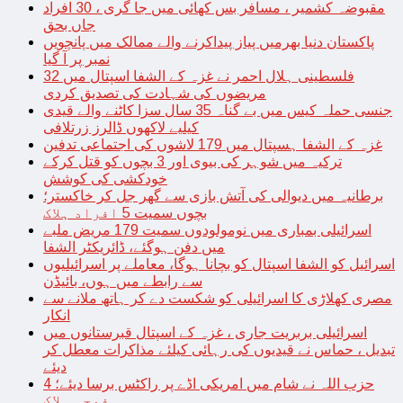
مقبوضہ کشمیر ، مسافر بس کھائی میں جا گری ، 30 افراد
جاں بحق
پاکستان دنیا بھرمیں پیاز پیداکرنے والے ممالک میں پانچویں
نمبر پر آ گیا
فلسطینی ہلال احمر نے غزہ کے الشفا اسپتال میں 32
مریضوں کی شہادت کی تصدیق کردی
جنسی حملہ کیس میں بے گناہ 35 سال سزا کاٹنے والے قیدی
کیلیے لاکھوں ڈالرز زرتلافی
غزہ کے الشفا ہسپتال میں 179 لاشوں کی اجتماعی تدفین
ترکیہ میں شوہر کی بیوی اور 3 بچوں کو قتل کرکے
خودکشی کی کوشش
برطانیہ میں دیوالی کی آتش بازی سے گھر جل کر خاکستر؛
بچوں سمیت 5 افراد ہلاک
اسرائیلی بمباری میں نومولودوں سمیت 179 مریض ملبے
میں دفن ہوگئے، ڈائریکٹر الشفا
اسرائیل کو الشفا اسپتال کو بچانا ہوگا، معاملے پر اسرائیلیوں
سے رابطے میں ہوں، بائیڈن
مصری کھلاڑی کا اسرائیلی کو شکست دے کر ہاتھ ملانے سے
انکار
اسرائیلی بربریت جاری ، غزہ کے اسپتال قبرستانوں میں
تبدیل ، حماس نے قیدیوں کی رہائی کیلئے مذاکرات معطل کر
دیئے
حزب اللہ نے شام میں امریکی اڈے پر راکٹس برسا دیئے؛ 4
فوجی ہلاک