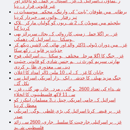
رہنماؤں نےاسرائیل کے غزہ اسپتال پر حملے کو ناجائز اور
غیر قانونی قرار دے دیا
برطانیہ میں طوفان “بابت” کی وارننگ، محکمہ موسمیات نے
تیز رفتار ہوائوں سے خبردار کردیا
بیلجیئم میں سویڈن کے 2 شہریوں کو گولیاں مارکر ہلاک
کردیا گیا
غزہ پر اگلا حملہ زمینی کارروائی کے بجائے سرپرائز بھی
ہوسکتا ہے، اسرائیل کی دھمکی
غزہ میں دوران ڈیوٹی ڈاکٹر والد اور بھائی کی لاشیں دیکھ کر
جذبات پر قابو نہ رکھ سکا
غزہ جنگ کا اگلا مرحلہ مختلف ہو سکتا ہے، اسرائیلی فوج
بھارتی سپریم کورٹ نے ہم جنس شادی کو قانونی حیثیت
دینے سے معذوری ظاہر کردی
جاپان کا غزہ کے لیے 10 ملین ڈالر امداد کا اعلان
جنگ مزید پھیلنے کا خدشہ ، ایک ہزار امریکی اسرائیل سے
نکل گئے
شہداء کی تعداد 2600 ہو گئی ، مردہ خانے بھر گئے ، غزہ
سے 11 لاکھ فلسطینیوں کا انخلاء
اسرائیل کے حامی امریکی چینل نے3 مسلمان اینکرز کو
معطل کردیا
غزہ پر قبضہ کرنا اسرائیل کی بڑی غلطی ہوگی: امریکی
صدر
غزہ پر اسرائیلی جارحیت کا سلسلہ جاری، 2600 سے زائد
فلسطینی شہید