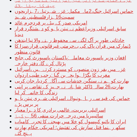
چیف کا بیٹا ہلاک
حماس اسرائیل جنگ،2ماہ مکمل: غزہ شہرتباہ،7ہزاربچوں
سمیت16ہزارفلسطینی شہید
امریکی صدر کے بیٹے پر فردجرم عائد
سابق اسرائیلی وزیراعظم نے نیتن یاہو کو دہشتگرد قرار
دیدیا
حادثاتی طور پر آگ لگنے سے محفوظ رہنے والا نیا ایندھن
ڈنمارک میں قرآن پاک کی بےحرمتی غیرقانونی قرار،سزا کا
قانون منظور
افغان وزیر پاسپورٹ معاملہ :پاکستان پاسپورٹ کی جانچ
پڑتال کرے گا، دفتر خارجہ
غزہ میں بفر زون منصوبے کو مسترد کرتے ہیں ،اسرائیل
مغرب کا بگڑا ہوا بچہ بن گیا :رجب طیب اردوان
بھارت کو ہم نے سنگین خدشات سے آگاہ کردیا، جان کربی
بھارت،26 سالہ ڈاکٹر شاہانہ نے جہیز کے تقاضے پر اپنی
زندگی کا خاتمہ کر لیا
حماس کی قید سے رہا ہونیوالے اسرائیلی شہری نیتن یاہو
پر برس پڑے
اسرائیلی بربریت، عالمی برادری کا دہرا معیار
سائیبیریا میں درجہ حرارت منفی 56 ہوگیا
ایران کا بائیو کیپسول کو خلا میں بھیجنے کا تجربہ کامیاب
سکھ رہنما قتل سازش کی تفتیش؛ امریکی حکام بھارت
پہنچ گئے