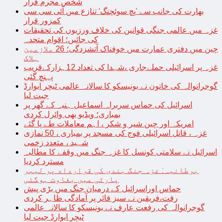
شخص مجرم قرار
بھارت کی جانب سے ’پچ سوئچنگ‘ تنازع میں آئی سی سی
کمزور قرار
غزہ میں عالمی جنگی قوانین کی خلاف ورزیوں کی تحقیقات
کی جائیں؛ اقوام متحدہ
چین میں دفتری عمارت میں خوفناک آتشزدگی؛ 26 ملازمین
ہلاک
غزہ پر اسرائیلی حملےجاری ،شہدا کی تعداد 12ہزارکےقریب
پہنچ گئی
گوجرانوالہ کی خاتون نے یونیسکو کا سالانہ عالمی ٹیچر ایوارڈ
جیت لیا
اسرائیل کی حماس سربراہ اسماعیل ہنیہ کے گھر پر
بمباری؛ ویڈیو بھی وائرل کردی
امریکہ اور چین شیر و شکر ، اہم معاملات طے پا گئے
غزہ ، قاتل اسرائیلی فوج کی مسجد پر بمباری ، 50 نمازی
شہید ، متعدد زخمی
اسرائیل نے سلامتی کونسل کا غزہ جنگ میں وقفے کا مطالبہ
مسترد کردیا
برطانیہ: غزہ جنگ بندی کی قرارداد پر لیبر
پارٹی میں بغاوت ہوگئی
حماس اوراسرائیل کے درمیان جنگ میں بڑی پیش
رفت،فریقین نے سیز فائر پر آمادگی ظاہر کردی
گوجرانوالہ کی رفعت عارف نے یونیسکو کا سالانہ عالمی
ٹیچر ایوارڈ جیت لیا