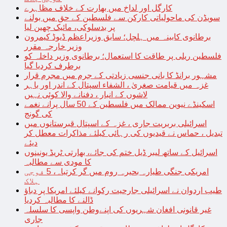
کارگل اور لداخ میں بھارت کے خلاف مظاہرے
سویڈن کی ماحولیاتی کارکن سے فلسطین کے حق میں بولنے
پر بدسلوکی، مائیک چھین لیا
برطانوی کابینہ میں ہلچل؛ سابق وزیراعظم ڈیوڈ کیمرون
وزیر خارجہ مقرر
فلسطین ریلی پر طاقت کا استعمال؛ برطانوی وزیر داخلہ کو
برطرف کردیا گیا
مشہور برانڈ کا بانی جنسی زیادتی کے جرم میں مجرم قرار
غزہ میں قیامت صغریٰ ، الشفاء اسپتال کے اندر اور باہر
لاشوں کے انبار ، دفنانے والا کوئی نہیں
اسکینڈے نیوین ممالک میں فلسطین کے 50 سال پرانے نغمے
کی گونج
اسرائیلی بربریت جاری ، غزہ کے اسپتال قبرستانوں میں
تبدیل ، حماس نے قیدیوں کی رہائی کیلئے مذاکرات معطل کر
دیئے
اسرائیل کے ساتھ لیبر ڈیل ختم کی جائے، بھارتی ٹریڈ یونینوں
کا مودی سے مطالبہ
امریکی جنگی طیارہ بحیرہ روم میں گر کرتباہ، 5 فوجی
ہلاک
طیب اردوان نے اسرائیلی جارحیت رکوانے کیلئے امریکا پر دباؤ
ڈالنے کا مطالبہ کردیا
غیر قانونی افغان شہریوں کی اپنےوطن واپسی کا سلسلہ
جاری