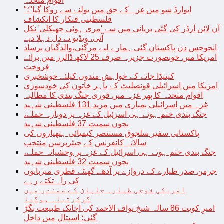
اقوام متحدہ
“ایوارڈ شو میں غزہ کے حق میں بولنے سے روکا گیا”؛
فلسطینی فنکار کا انکشاف
آن لائن آرڈر کی گئی بریانی میں سے ‘مری ہوئی چھپکلی’ نکل
آئی، ویڈیو نے دل دہلا دیے
انجوجس دن پاکستان گئی ہمارے لیے مرگئی،والدگیان پرساد
امریکا میں خوبصورت جزیرہ صرف 25 لاکھ ڈالرز میں برائے
فروخت
کینیڈا جانے کے خواہش مندوں کیلئے خوشخبری
امریکا میں اسرائیلی قونصلیٹ کے باہر خاتون کی خودسوزی
اقوام متحدہ کا پھر غزہ میں فوری جنگ بندی کا مطالبہ
غزہ میں اسرائیلی بمباری میں مزید 131 فلسطینی شہید
جنگ بندی ختم ہوتے ہی اسرئیل کے غزہ پر دوبارہ حملے،
بچوں سمیت 37 فلسطینی شہید
پاکستانی سفیر سلجوق مستنصر کیمیائی ہتھیاروں کی
سالانہ کانفرنس کے چیئرپرسن منتخب
جنگ بندی ختم ہوتے ہی اسرائیل کے غزہ پر وحشیانہ حملے،
بچوں سمیت 32 فلسطینی شہید
جرمن صدر طیارے کے دروازے پر آدھے گھنٹے قطری میزبانوں
کی راہ تکتے رہے
امریکی فوجی طیارہ جاپان کے سمندر میں
گرکرتباہ ہوگیا
امیرِ کویت 86 سالہ شیخ نواف الاحمد کی اچانک طبیعت بگڑ
گئی؛ اسپتال میں داخل