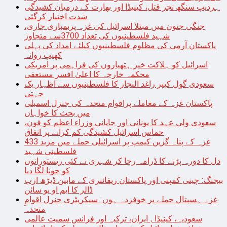
ہردیپ سنگھ نجر قتل، کینیڈا اور بھارت کے درمیان کشیدگی
شدت اختیار کرگئی
جنگی جنون میں مبتلا اسرائیل کی غزہ پربمباری جاری،
شہید فلسطینیوں کی تعداد 3700سے متجاوز
پاکستان آرمی کی مظلوم فلسطینیوں کیلئے امداد کی پہلی
کھیپ روانہ
اسرائیل کو ہلاکت خیز ہتھیاروں کی فراہمی پر امریکی
محکمہ خارجہ کا اعلیٰ افسر مستعفی
سعودی گول کیپر راغد النجار کا فلسطینیوں سے اظہار یک
جہتی
پاکستان غزہ کے معاملے پراقوام متحدہ کی جنرل اسمبلی
میں بحث کا خواہاں
سعودی ولی عہد کا یونانی اور جاپانی وزراء اعظم کو فون،
حماس اسرائیل کشیدگی کم کرانے پر اتفاق
غزہ کے پناہ گزین کیمپ پر اسرائیلی حملے میں مزید 433
فلسطینی شہید
دل کا دورہ پڑنے کا ڈرامہ رچا کر شہری نے کئی ریستورانوں
کو چونا لگا دیا
بیجنگ: چینی کمپنی اور پاکستان ریفائنری کے مابین ڈیڑھ ارب
ڈالر کا ایم او یو سائن
غزہ ہسپتال حملے پر خوفزدہ ہوں: سیکریٹری جنرل اقوامِ
متحدہ
سعودیہ، کینیڈا , ایران، ترکیہ اور فرانس سمیت عالمی