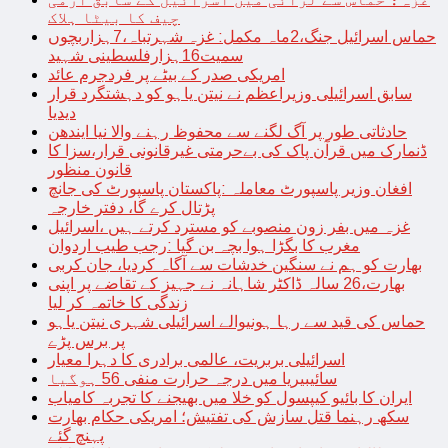
چیف کا بیٹا ہلاک
حماس اسرائیل جنگ،2ماہ مکمل: غزہ شہرتباہ،7ہزاربچوں
سمیت16ہزارفلسطینی شہید
امریکی صدر کے بیٹے پر فردجرم عائد
سابق اسرائیلی وزیراعظم نے نیتن یاہو کو دہشتگرد قرار
دیدیا
حادثاتی طور پر آگ لگنے سے محفوظ رہنے والا نیا ایندھن
ڈنمارک میں قرآن پاک کی بےحرمتی غیرقانونی قرار،سزا کا
قانون منظور
افغان وزیر پاسپورٹ معاملہ :پاکستان پاسپورٹ کی جانچ
پڑتال کرے گا، دفتر خارجہ
غزہ میں بفر زون منصوبے کو مسترد کرتے ہیں ،اسرائیل
مغرب کا بگڑا ہوا بچہ بن گیا :رجب طیب اردوان
بھارت کو ہم نے سنگین خدشات سے آگاہ کردیا، جان کربی
بھارت،26 سالہ ڈاکٹر شاہانہ نے جہیز کے تقاضے پر اپنی
زندگی کا خاتمہ کر لیا
حماس کی قید سے رہا ہونیوالے اسرائیلی شہری نیتن یاہو
پر برس پڑے
اسرائیلی بربریت، عالمی برادری کا دہرا معیار
سائیبیریا میں درجہ حرارت منفی 56 ہوگیا
ایران کا بائیو کیپسول کو خلا میں بھیجنے کا تجربہ کامیاب
سکھ رہنما قتل سازش کی تفتیش؛ امریکی حکام بھارت
پہنچ گئے