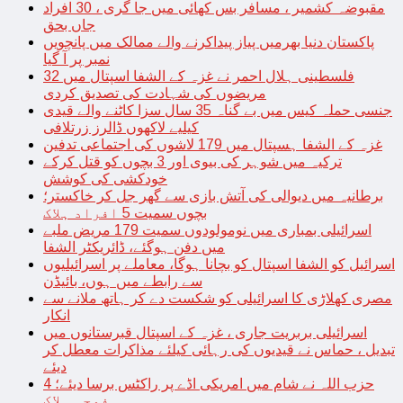
مقبوضہ کشمیر ، مسافر بس کھائی میں جا گری ، 30 افراد
جاں بحق
پاکستان دنیا بھرمیں پیاز پیداکرنے والے ممالک میں پانچویں
نمبر پر آ گیا
فلسطینی ہلال احمر نے غزہ کے الشفا اسپتال میں 32
مریضوں کی شہادت کی تصدیق کردی
جنسی حملہ کیس میں بے گناہ 35 سال سزا کاٹنے والے قیدی
کیلیے لاکھوں ڈالرز زرتلافی
غزہ کے الشفا ہسپتال میں 179 لاشوں کی اجتماعی تدفین
ترکیہ میں شوہر کی بیوی اور 3 بچوں کو قتل کرکے
خودکشی کی کوشش
برطانیہ میں دیوالی کی آتش بازی سے گھر جل کر خاکستر؛
بچوں سمیت 5 افراد ہلاک
اسرائیلی بمباری میں نومولودوں سمیت 179 مریض ملبے
میں دفن ہوگئے، ڈائریکٹر الشفا
اسرائیل کو الشفا اسپتال کو بچانا ہوگا، معاملے پر اسرائیلیوں
سے رابطے میں ہوں، بائیڈن
مصری کھلاڑی کا اسرائیلی کو شکست دے کر ہاتھ ملانے سے
انکار
اسرائیلی بربریت جاری ، غزہ کے اسپتال قبرستانوں میں
تبدیل ، حماس نے قیدیوں کی رہائی کیلئے مذاکرات معطل کر
دیئے
حزب اللہ نے شام میں امریکی اڈے پر راکٹس برسا دیئے؛ 4
فوجی ہلاک