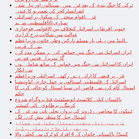
ترکی کا جنگ بندی کے بعد غزہ میں ہسپتالوں اور تباہ شدہ
انفرانسٹرکچر کی تعمیرنو کا عندیہ
غزہ ،اقوام متحدہ کے سکول پر اسرائیلی
بمباری،50فلسطینی شہید
جنوبی افریقا نے اسرائیل کیخلاف بین الاقوامی فوجداری
عدالت میں شکایت درج کرا دی
ہالینڈ میں پہلی بار مسلم تارکین وطن خاتون وزیراعظم
بننے کے قریب
ایران اسرائیل سے جنگ میں حماس کی ہر ممکن مدد کرے
گا: سربراہ قدس فورس
ایران کا اسرائیل سے جنگ میں حماس کے ساتھ شامل ہونے
سے انکار
غزہ پر قبضے کا ارادہ نہیں رکھتے: اسرائیلی وزیراعظم
اسرائیل کے فلسطینی اسپتالوں پر حملےجاری، انڈونیشیا
اسپتال کام کرنےسے قاصر، ابن سینا اسپتال کو خالی کرنے کا
حکم
پاکستان کیلیے کلائمیٹ انویسٹمنٹ فنڈ پروگرام شروع
کرینگے، برطانوی ہائی کمشنر
ٹینکوں کا محاصرہ، ڈرونز کی پرواز، بجلی پانی بند، غزہ کے
اسپتال جیل کا منظر پیش کرنے لگے
غزہ میں انڈونیشیا اسپتال مکمل غیر فعال،
مریضوں کا علاج ناممکن ہوگیا
کینیڈا؛ پاکستانی خاندان کے 4 افراد کو ٹرک سے کچلنے والا