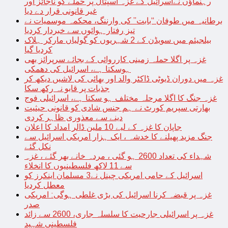
رہنماؤں نےاسرائیل کے غزہ اسپتال پر حملے کو ناجائز اور
غیر قانونی قرار دے دیا
برطانیہ میں طوفان “بابت” کی وارننگ، محکمہ موسمیات نے
تیز رفتار ہوائوں سے خبردار کردیا
بیلجیئم میں سویڈن کے 2 شہریوں کو گولیاں مارکر ہلاک
کردیا گیا
غزہ پر اگلا حملہ زمینی کارروائی کے بجائے سرپرائز بھی
ہوسکتا ہے، اسرائیل کی دھمکی
غزہ میں دوران ڈیوٹی ڈاکٹر والد اور بھائی کی لاشیں دیکھ کر
جذبات پر قابو نہ رکھ سکا
غزہ جنگ کا اگلا مرحلہ مختلف ہو سکتا ہے، اسرائیلی فوج
بھارتی سپریم کورٹ نے ہم جنس شادی کو قانونی حیثیت
دینے سے معذوری ظاہر کردی
جاپان کا غزہ کے لیے 10 ملین ڈالر امداد کا اعلان
جنگ مزید پھیلنے کا خدشہ ، ایک ہزار امریکی اسرائیل سے
نکل گئے
شہداء کی تعداد 2600 ہو گئی ، مردہ خانے بھر گئے ، غزہ
سے 11 لاکھ فلسطینیوں کا انخلاء
اسرائیل کے حامی امریکی چینل نے3 مسلمان اینکرز کو
معطل کردیا
غزہ پر قبضہ کرنا اسرائیل کی بڑی غلطی ہوگی: امریکی
صدر
غزہ پر اسرائیلی جارحیت کا سلسلہ جاری، 2600 سے زائد
فلسطینی شہید