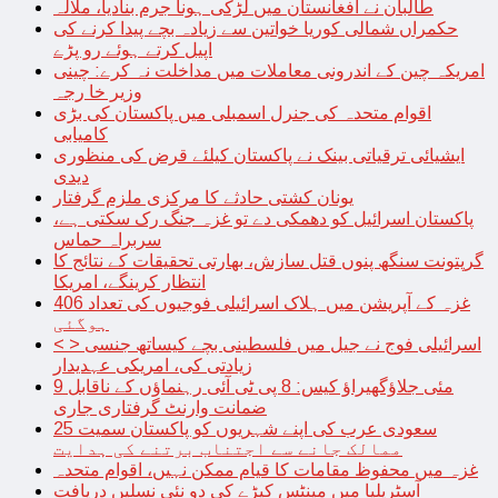
طالبان نے افغانستان میں لڑکی ہونا جرم بنادیا، ملالہ
حکمراں شمالی کوریا خواتین سے زیادہ بچے پیدا کرنے کی
اپیل کرتے ہوئے رو پڑے
امریکہ چین کے اندرونی معاملات میں مداخلت نہ کرے: چینی
وزیر خا رجہ
اقوام متحدہ کی جنرل اسمبلی میں پاکستان کی بڑی
کامیابی
ایشیائی ترقیاتی بینک نے پاکستان کیلئے قرض کی منظوری
دیدی
یونان کشتی حادثے کا مرکزی ملزم گرفتار
پاکستان اسرائیل کو دھمکی دے تو غزہ جنگ رک سکتی ہے،
سربراہ حماس
گرپتونت سنگھ پنوں قتل سازش، بھارتی تحقیقات کے نتائج کا
انتظار کرینگے، امریکا
غزہ کے آپریشن میں ہلاک اسرائیلی فوجیوں کی تعداد 406
ہوگئی
< > اسرائیلی فوج نے جیل میں فلسطینی بچے کیساتھ جنسی
زیادتی کی، امریکی عہدیدار
9 مئی جلاؤگھیراؤ کیس: 8 پی ٹی آئی رہنماؤں کے ناقابل
ضمانت وارنٹ گرفتاری جاری
سعودی عرب کی اپنے شہریوں کو پاکستان سمیت 25
ممالک جانے سے اجتناب برتنے کی ہدایت
غزہ میں محفوظ مقامات کا قیام ممکن نہیں، اقوام متحدہ
آسٹریلیا میں مینٹس کیڑے کی دو نئی نسلیں دریافت