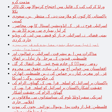
مذمت کرو
ورلڈ کرکپ کپ کے فائنل میں احتجاج کرنیوالا بھی ٹک ٹاکر
نکلا
پاکستانی کارکنوں کو ملازمت دینے کے منتظر ہیں، سعودی
کمپنی
اسرائیلی فوج نے غزہ کے انڈونیشین اسپتال کا بھی محاصرہ
کر لیا ، بمباری سے مزید 32 شہید
یمنی فضائیہ نے اسرائیلی جہاز کو قبضے میں لینے کی ویڈیو
جاری کردی
اسرائیل سے جنگ بندی معاہدے کے قریب ہیں،
اسماعیل ہنیہ
مذاکرات میں اہم پیشرفت ، اسرائیلی یرغمالیوں اور
فلسطینی قیدیوں کے مرحلہ وار تبادلے پر اتفاق
روضہ رسولؐ کے خادم شیخ عبدہ علی انتقال کر گئے
افغانستان میں خواتین آج بھی اپنے بنیادی حقوق سے محروم
غزہ اور مغربی کنارے پر حماس کی نہیں فلسطینی اتھارٹی
کی حکومت ہوگی؛ امریکا
پاکستان پر اسرائیل کو اسلحہ فراہمی کے گھناؤنے الزام کی
حقیقت آشکارپاکستان پر اسرائیل کو اسلحہ فراہمی کے
گھناؤنے الزام کی حقیقت آشکار
امریکی سفیرڈونلڈ بلوم کی سیاستدانوں سے ملاقاتوں پر
اعلامیہ جاری
فلسطین: قبل از وقت پیدا ہونیوالے نوزائیدہ بچوں کی موت
پر ارمینا خان رو پڑیں