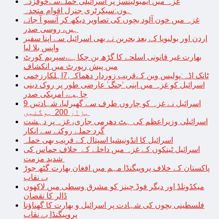
غزہ میں ایمبولینسز پر اسرائیلی حملےسےخوفزدہ
ہوں:سیکرٹری جنرل اقوام متحدہ
غزہ میں خون آلود بچوں کی تصاویر دیکھ کر آنسو آ جاتے
ہیں، روسی صدر
اردن اور بولیویا کے بعد بحرین نے بھی اسرائیل سے اپنا سفیر
واپس بلا لیا
بھارت غیر قانونی اسلحے کا گڑھ بن چکاہے،سپریم کورٹ
میں پیش رپورٹ میں انکشاف
ٹانک اڈہ:پولیس وین کےقریب زوردار دھماکہ,7اہلکارزخمی
اسرائیل کو غزہ میں اپنی ‘جنگ’ عارضی طور پر روک دینی
چاہیے، امریکی صدر
اسرائیل نے غزہ کو چاروں طرف سے گھیرلیا، شہادتیں 9
ہزار 200 ہوگئیں
اسرائیلی وزیراعظم کی ہٹ دھرمی جاری، غزہ پر دہشت
گرد حملے روکنے سے انکار
اسرائیل کا انڈونیشیا اسپتال کے قریب بھی حملہ
اسرائیل ٹینکوں کے غزہ میں داخلے کے خلاف حماس کی
شدید مزمت
پاکستان کے خلاف پروپیگنڈا مہم میں افغان بھارت گٹھ جوڑ
بے نقاب
میکڈونلڈ اور دیگر فوڈ چینز کو مشرق وسطی میں لاکھوں
ڈالر کا نقصان
فلسطینی بچوں کی شہادت پر اسرائیل و بھارت کا گھناؤنا
پروپیگنڈا بے نقاب