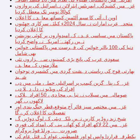
غزہ میں کشیدگی، ایمریٹس ایئرلائن نےاسرائیل کی پروازوں
کو30 نومبر تک معطل کردیا
اوپن اے آئی کا سیم آلٹمین کیساتھ معاہدے کا اعلان
متحدہ عرب امارات نے سال 2024ء کیلئے سرکاری چھٹیوں
کا اعلان کردیا
پاکستان میں سیاسی عہدے کے امیدواروں پر کوئی پوزیشن
نہیں رکھتے: امریکہ نے واضح کردیا
دنیا کی 100 بااثر خواتین کی فہرست میں پاکستانی خواتین
بھی شامل
سعودی عرب کی پانچ بڑی کمپنیوں سے ہزاروں نئی
ملازمتوں کے معاہدے
بھارتی فوج کی ریاستی دہشت گردی میں کشمیری نوجوان
شہید
غزہ کے پناہ گزین کیمپ پر اسرائیلی حملہ، ملبے میں دبے
افراد کی ویڈیو نے دل دہلا دیے
صومالیہ میں سیلاب نے تباہی مچا دی ، 50 افراد ہلاک ،
لاکھوں بے گھر
غزہ میں مختصر سیز فائر آج متوقع،قطر جنگ بندی اور
تفصیلات کا اعلان کرے گا
شیخ زید روڈ پر کاریں نہیں بلکہ دبئی کے لوگ دوڑیں گے
غزہ میں 22 لاکھ افراد کو کھانے پینے کی امداد کی فوری
ضرورت ہے: ورلڈ فوڈ پروگرام
یکطرفہ قراردا واپس لو اور فلسطینی عوام کے قتل عام کی