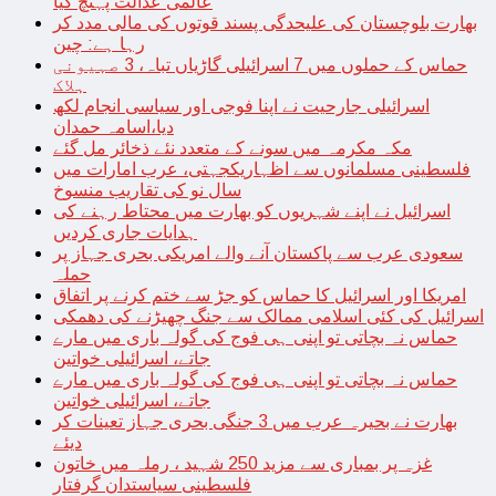
عالمی عدالت پہنچ گیا
بھارت بلوچستان کی علیحدگی پسند قوتوں کی مالی مدد کر
رہا ہے: چین
حماس کے حملوں میں 7 اسرائیلی گاڑیاں تباہ، 3 صہیونی
ہلاک
اسرائیلی جارحیت نے اپنا فوجی اور سیاسی انجام لکھ
دیا،اسامہ حمدان
مکہ مکرمہ میں سونے کے متعدد نئے ذخائر مل گئے
فلسطینی مسلمانوں سے اظہاریکجہتی، عرب امارات میں
سال نو کی تقاریب منسوخ
اسرائیل نے اپنے شہریوں کو بھارت میں محتاط رہنے کی
ہدایات جاری کردیں
سعودی عرب سے پاکستان آنے والے امریکی بحری جہاز پر
حملہ
امریکا اور اسرائیل کا حماس کو جڑ سے ختم کرنے پر اتفاق
اسرائیل کی کئی اسلامی ممالک سے جنگ چھیڑنے کی دھمکی
حماس نہ بچاتی تو اپنی ہی فوج کی گولہ باری میں مارے
جاتے، اسرائیلی خواتین
حماس نہ بچاتی تو اپنی ہی فوج کی گولہ باری میں مارے
جاتے، اسرائیلی خواتین
بھارت نے بحیرہ عرب میں 3 جنگی بحری جہاز تعینات کر
دیئے
غزہ پر بمباری سے مزید 250 شہید ، رملہ میں خاتون
فلسطینی سیاستدان گرفتار