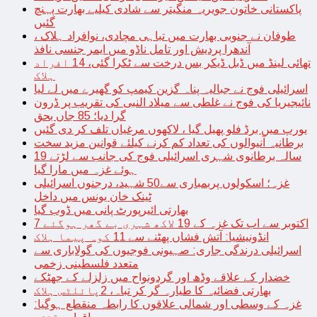
پاکستانی خاتون جویریہ منگیتر سے شادی کیلیے بھارت پہنچ
گئیں
طوفان نے جنوبی بھارت میں تباہی مچادی، نوافراد ہلاک ،
آندھرا پردیش اور تامل ناڈو میں ایمر جنسی نافذ
تھائی لینڈ میں ڈبل ڈیکر بس درخت سے ٹکرا گئی، 14 افراد
ہلاک
اسرائیلی فوج نے جبالیہ پناہ گزین کیمپ کو گھیرے میں لے لیا
نائیجیریا کی فوج نے غلطی سے میلاد النبی کی تقریب پر ڈرون
گرا دیا؛ 85 جاں بحق
یورپ میں برڈ فلو پھیل گیا ، لاکھوں مرغیاں تلف کر دی گئیں
برطانیہ آنیوالوں کی تعداد کم کرنے کیلئے قوانین مزید سخت
19 سالہ برطانوی شہری اسرائیلی فوج کی جانب سے لڑتے
ہوئے غزہ میں مارا گیا
غزہ؛ اسکولوں پربمباری سے50 شہید، درجنوں اسرائیلی
ٹینک خان یونس میں داخل
بھارتی ائیرپورٹ پانی میں ڈوب گیا
7 اکتوبر سے اب تک غزہ کے 19 لاکھ شہری بے گھر ہوگئے
انڈونیشیا: آتش فشاں پھٹنے سے 11 کوہ پیما ہلاک
اسرائیلی درندگی جاری: صہیونی فوجیوں کی گولاباری سے
متعدد فلسطینی زخمی
خضدار کے علاقے وڈھ اور گردونواح میں زلزلے کے جھٹکے
بھارتی فضائیہ کا طیارہ گر کر تباہ، 2پائلٹس ہلاک
غزہ کے وسطی اور شمالی علاقوں کا رابطہ منقطع ہوگیا: