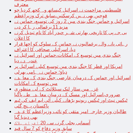
معترف
فلسطینی مزاحمت نے اسرائیل کیساتھ وہ کچھ کردیا جو
فوجیں بھی نہیں کرسکتیں،سابق ترک وزیراعظم
اسرائیل و حماس جنگ بندی میں 2 روز کی توسیع، حماس نے
مزید 11 یرغمالی رہا کر دیے
بی جے پی کا تاریخی بھارتی شہر حیدر آباد کا نام تبدیل کرنے
کا اعلان
رہائی پانے والے یرغمالیوں نے حماس کے سلوک کو اچھا قرار
دیا، اسرائیلی صحافی کا اعتراف
جنگ بندی میں توسیع کے امکانات،حماس اور اسرائیل نے
عندیہ دے دیا
امریکا اور قطر کا جنگ بندی میں توسیع کیلیے اسرائیل پر
دباؤ؛ حماس نے ہامی بھرلی
اسرائیل اور حماس کے درمیان عارضی جنگ بندی کے معاہدے
میں توسیع کے امکانات
غزہ میں سٹار لنک سیٹلائٹ کے لیے منظوری
ضروری،اسرائیل اور مسک کے درمیان معاہدہ طے پاگیا
ٹیکس نیٹ اور ٹیکس ریونیو بڑھانے کیلیے آئی ایم ایف کی ٹیم
پاکستان پہنچ گئی
طالبان وزیر خارجہ امیر متقی کو نائب وزیراعظم کا عہدہ
بھی دیدیا گیا
آسمانی بجلی گرنے سے 20 افراد ہلاک
سابق وزیر دفاع کو 7 سال قید