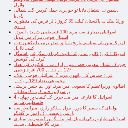
وائرل
دشمن نے اشتعال دلایا تو جوہری حملہ کردیں گے، شمالی
کوریا
ورلڈ بینک نے پاکستان کیلئے 35 کروڑ ڈالر قرض کی منظوری
دے دی
اسرائیلی بمباری سے مزید 100 فلسطینی شہید ، العودہ
اسپتال فوجی بیرک میں تبدیل
امریکا میں نئی سیاسی تاریخ، سابق صدر ٹرمپ الیکشن لڑنے
کیلیے نااہل
امریکا:1 کروڑ ڈالرز سے زائد مالیت کی ای-سگریٹس اسمگل
کرنے کی کوشش
چین کے شمال مغربی حصے میں زلزلے سے ہلاکتوں کی تعداد
127 ہوگئی، 700 افراد زخمی
غزہ؛ حماس کے ہاتھوں مزید 7 اسرائیلی فوجی ہلاک،
مجموعی تعداد 129 ہوگئی
اطالوی وزیراعظم کا سعودیہ میں مرتد اور ہم جنس پرستی
پر سزائیں ختم کرنے کا مطالبہ
اسرائیل کا فارعہ میں مہاجرین کے کیمپ پر چھاپہ، 4
فلسطینی شہید
یواےای کے سفیر کا دورہ نیول ہیڈکوارٹرز، امیرالبحر سے
باہمی دلچسپی کے امور پر گفتگو
اسرائیلی طیاروں کی اسپتال اور پناہ گزین کیمپوں پر بمباری
، مزید 90 فلسطینی شہید