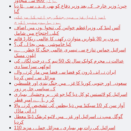
ہزار 900 سے متجاوز
چین؛ وزیر خارجہ کے بعد وزیر دفاع کو بھی عہدے سے ہٹا دیا
گیا
اسرائیل غزہ میں جنگی جرائم کا مرتکب
ہورہاہے،منیراکرم
آئس لینڈ کی وزیراعظم خواتین کی تنخواہوں میں اضافے
کیلیے احتجاج میں شامل
پیروں پر 30 تلواریں متوازن رکھنے کا عالمی ریکارڈ قائم
کیا خاموشی ہمیں بچا لے گی؟
اسرائیل حماس تنازع سے تیسری عالمی جنگ کا خطرہ ہے،
ایلون مسک
عدالت نے مجرم کوایک سال تک 50 نیم کے درخت لگانے کی
انوکھی سزا سنا دی
ایران نے اپنے ڈرون کو فضا سے فضا میں مار کرنے والے
میزائل سے لیس کردیا
سعودیہ اور جنوبی کوریا کا غزہ میں جنگ بندی اور فلسطین
کے سیاسی حل پر زور
اسرائیل کو لائسنس ٹو کِل دیا گیا جو غزہ پر وحشیانہ بمباری
کر رہا ہے، امیرِ قطر
آواز سن کر 10 سیکنڈ میں ذیا بیطس کی تشخیص کرنے والا
اے آئی ماڈل
گوگل میپ نے اسرائیل اور غزہ میں لائیو ٹریفک ڈیٹا معطل
کردیا
اسرائیل کی رات بھر بمباری ، میزائل حملے ، مزید 110