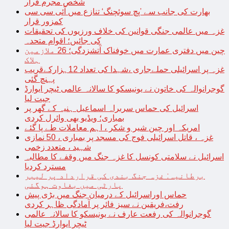
شخص مجرم قرار
بھارت کی جانب سے ’پچ سوئچنگ‘ تنازع میں آئی سی سی
کمزور قرار
غزہ میں عالمی جنگی قوانین کی خلاف ورزیوں کی تحقیقات
کی جائیں؛ اقوام متحدہ
چین میں دفتری عمارت میں خوفناک آتشزدگی؛ 26 ملازمین
ہلاک
غزہ پر اسرائیلی حملےجاری ،شہدا کی تعداد 12ہزارکےقریب
پہنچ گئی
گوجرانوالہ کی خاتون نے یونیسکو کا سالانہ عالمی ٹیچر ایوارڈ
جیت لیا
اسرائیل کی حماس سربراہ اسماعیل ہنیہ کے گھر پر
بمباری؛ ویڈیو بھی وائرل کردی
امریکہ اور چین شیر و شکر ، اہم معاملات طے پا گئے
غزہ ، قاتل اسرائیلی فوج کی مسجد پر بمباری ، 50 نمازی
شہید ، متعدد زخمی
اسرائیل نے سلامتی کونسل کا غزہ جنگ میں وقفے کا مطالبہ
مسترد کردیا
برطانیہ: غزہ جنگ بندی کی قرارداد پر لیبر
پارٹی میں بغاوت ہوگئی
حماس اوراسرائیل کے درمیان جنگ میں بڑی پیش
رفت،فریقین نے سیز فائر پر آمادگی ظاہر کردی
گوجرانوالہ کی رفعت عارف نے یونیسکو کا سالانہ عالمی
ٹیچر ایوارڈ جیت لیا