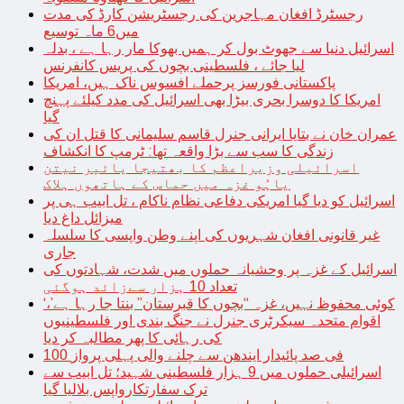
رجسٹرڈ افغان مہاجرین کی رجسٹریشن کارڈ کی مدت
میں6 ماہ توسیع
اسرائیل دنیا سے جھوٹ بول کر ہمیں بھوکا مار رہا ہے ، بدلہ
لیا جائے ، فلسطینی بچوں کی پریس کانفرنس
پاکستانی فورسز پرحملے افسوس ناک ہیں، امریکا
امریکا کا دوسرا بحری بیڑا بھی اسرائیل کی مدد کیلئے پہنچ
گیا
عمران خان نے بتایا ایرانی جنرل قاسم سلیمانی کا قتل ان کی
زندگی کا سب سے بڑا واقعہ تھا: ٹرمپ کا انکشاف
اسرائیلی وزیراعظم کا بھتیجا یائیر نیتن
یاہُو غزہ میں حماس کے ہاتھوں ہلاک
اسرائیل کو دیا گیا امریکی دفاعی نظام ناکام ، تل ابیب ہی پر
میزائل داغ دیا
غیر قانونی افغان شہریوں کی اپنے وطن واپسی کا سلسلہ
جاری
اسرائیل کے غزہ پر وحشیانہ حملوں میں شدت، شہادتوں کی
تعداد 10 ہزار سےزائد ہوگئی
‘کوئی محفوظ نہیں، غزہ “بچوں کا قبرستان” بنتا جا رہا ہے’،
اقوام متحدہ سیکرٹری جنرل نے جنگ بندی اور فلسطینیوں
کی رہائی کا پھر مطالبہ کر دیا
100 فی صد پائیدار ایندھن سے چلنے والی پہلی پرواز
اسرائیلی حملوں میں 9 ہزار فلسطینی شہید؛ تل ابیب سے
ترک سفارتکارواپس بلالیا گیا