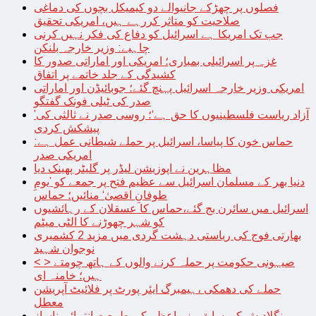
فصلوں پر چھڑکے جانیوالے دو کیمیکل بچوں کی دماغی
صلاحیت کو متاثر کررہے ہیں، امریکی تحقیق
جب تک امریکا ہے اسرائیل کو دفاع کی فکر نہیں کرنی
چاہیے: وزیر خارجہ بلنکن
غزہ پر اسرائیلی بمباری؛ امریکی اور اماراتی صدور کا
کشیدگی کے جلد خاتمے پر اتفاق
امریکی وزیر خارجہ اسرائیل پہنچ گئے؛ جوبائیڈن اور اماراتی
صدر کی ٹیلی فونک گفتگو
’آزاد ریاست فلسطینیوں کا حق ہے‘؛ روسی صدر نے ثالثی کی
پیشکش کردی
حماس خون کا پیاسا، اسرائیل پر حملے شیطانی عمل ہے:
امریکی صدر
مظاہرین نے اپوزیشن لیڈر پر گلیٹر پھینک دیا
دنیا بھر کے مسلمان اسرائیل سے عظیم فتح پر جمعے کو ’یومِ
طوفانِ اقصیٰ‘ منائیں؛ حماس
اسرائیل میں سائرن بج گئے،حماس کا عسقلان کے رہائشیوں
کو شہر چھوڑنے کا الٹی میٹم
بھارتی فوج کی ریاستی دہشت گردی میں مزید 2 کشمیری
نوجوان شہید
< > صیہونی حکومت پر حملہ کرنے والوں کے ہاتھ چومتے
ہیں؛ خامنہ ای
حملے کی دھمکی ،ہیمبرگ ایئر پورٹ پر فلائیٹ آپریشن
معطل
بنگلادیش کی سابق وزیراعظم کی طبیعت انتہائی ناساز