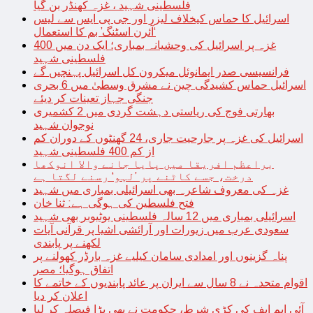
فلسطینی شہید ، غزہ کھنڈر بن گیا
اسرائیل کا حماس کیخلاف لیزر اور جی پی ایس سے لیس
‘آئرن اسٹنگ’ بم کا استعمال
غزہ پر اسرائیل کی وحشیانہ بمباری؛ ایک دن میں 400
فلسطینی شہید
فرانسیسی صدر ایمانوئل میکرون کل اسرائیل پہنچیں گے
اسرائیل حماس کشیدگی چین نے مشرق وسطیٰ میں 6 بحری
جنگی جہاز تعینات کر دیئے
بھارتی فوج کی ریاستی دہشت گردی میں 2 کشمیری
نوجوان شہید
اسرائیل کی غزہ پر جارحیت جاری، 24 گھنٹوں کے دوران کم
از کم 400 فلسطینی شہید
براعظم افریقا میں پایا جانے والا انوکھا
درخت، جسے کاٹنے پر ’لہو‘ رسنے لگتا ہے
غزہ کی معروف شاعرہ بھی اسرائیلی بمباری میں شہید
فتح فلسطین کی ہوگی ہے: ثنا خان
اسرائیلی بمباری میں 12 سالہ فلسطینی یوٹیوبر بھی شہید
سعودی عرب میں زیورات اور آرائشی اشیا پر قرآنی آیات
لکھنے پر پابندی
پناہ گزینوں اور امدادی سامان کیلیے غزہ بارڈر کھولنے پر
اتفاق ہوگیا؛ مصر
اقوام متحدہ نے 8 سال سے ایران پر عائد پابندیوں کے خاتمے کا
اعلان کر دیا
آئی ایم ایف کی کڑی شرط، حکومت نے بھی بڑا فیصلہ کر لیا