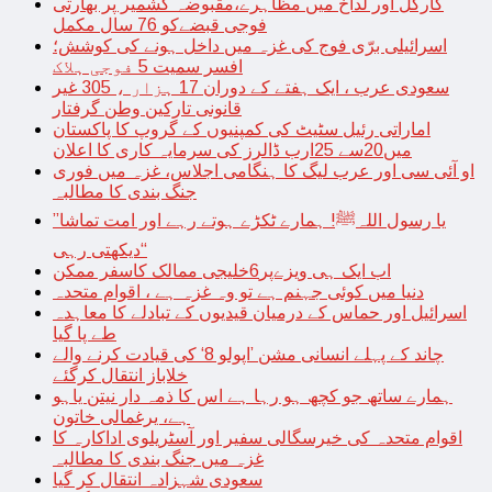
کارگل اور لداخ میں مظاہرے،مقبوضہ کشمیر پر بھارتی
فوجی قبضےکو 76 سال مکمل
اسرائیلی برّی فوج کی غزہ میں داخل ہونے کی کوشش؛
افسر سمیت 5 فوجی ہلاک
سعودی عرب ، ایک ہفتے کے دوران 17 ہزار ، 305 غیر
قانونی تارکین وطن گرفتار
اماراتی رئیل سٹیٹ کی کمپنیوں کے گروپ کا پاکستان
میں20سے 25ارب ڈالرز کی سرمایہ کاری کا اعلان
او آئی سی اور عرب لیگ کا ہنگامی اجلاس، غزہ میں فوری
جنگ بندی کا مطالبہ
’’یا رسول اللہﷺ! ہمارے ٹکڑے ہوتے رہے اور امت تماشا
دیکھتی رہی‘‘
اب ایک ہی ویزےپر6خلیجی ممالک کاسفر ممکن
دنیا میں کوئی جہنم ہے تو وہ غزہ ہے ، اقوام متحدہ
اسرائیل اور حماس کے درمیان قیدیوں کے تبادلے کا معاہدہ
طے پا گیا
چاند کے پہلے انسانی مشن ’اپولو 8‘ کی قیادت کرنے والے
خلاباز انتقال کرگئے
ہمارے ساتھ جو کچھ ہو رہا ہے اس کا ذمہ دار نیتن یاہو
ہے، یرغمالی خاتون
اقوام متحدہ کی خیرسگالی سفیر اور آسٹریلوی اداکارہ کا
غزہ میں جنگ بندی کا مطالبہ
سعودی شہزادہ انتقال کر گیا