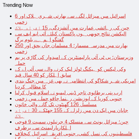
Trending Now
اسرائیل میں میزائل لگنے سے بھارتی شہری ہلاک اور 6
زخمی
چین کی رہائشی عمارت میں آتشزدگی، 15 افراد ہلاک
الیکشن نتائج جوبھی ہوں پاکستان کیلئے آئی ایم ایف سے
گفتگو اہم ہے، بلوم برگ
بھارت میں مدرسہ مسمار؛ 4 مسلمان جاں بحق اور 250
زخمی
وزیرستان؛ پی ٹی آئی پارلیمنٹرین کے امیدوار کی گاڑی پر بم
حملہ
وکی لیکس کو ہیکنگ ٹولز لیک کرنے والے سی آئی اے کے
سابق اہلکار کو 40 سال قید
امریکی شہر شکاگو کی انتظامیہ نے بھی غزہ میں جنگ بندی
کا مطالبہ کردیا
ارب پتی برطانوی تاجر ڈینی لیمبو نے اسلام قبول کرلیا
جنوبی کوریا کے اپوزیشن رہنما چاقو حملے میں زخمی
مسلسل 126 گھنٹوں تک گانے والی خاتون
جاپان میں ایک دن میں زلزلے کے 155 جھٹکے، 30 افراد
ہلاک
چین؛ میزائل یونٹ سے منسلک 4 جرنیلوں سمیت 9 فوجی
اہلکارپارلیمنٹ سے برطرف
فلسطینیوں کی نسل کشی، جنوبی افریقہ اسرائیل کیخلاف