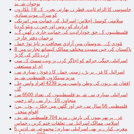
نوجوان شہید
جاسوسی کا الزام ثابت، قطر نے بھارتی بحریہ کے 8 اہلکاروں
کو سزائے موت سنادی
سلامتی کونسل اجلاس؛ اسرائیل کی حمایت میں امریکی
قرارداد کو روس اور چین نے ویٹو کردیا
فلسطینیوں کے حق خودارادیت کی حمایت جاری رکھیں گے،
ترجمان دفتر خارجہ
مُودی کے ہندوستان میں آزادیِ صحافت پر تابڑ توڑ حملے
پاکستان کی چین سمیت مختلف ممالک کیساتھ تجارت میں 8
ارب ڈالر کی گڑبڑ
اسرائیلی جنگی جرائم کو اجاگر کرنے پر ویب سمٹ کے سی
ای او مستعفی
اسرائیل کا غزہ پر بڑے زمینی حملے کا دعویٰ ، بمباری سے
مزید سینکڑوں فلسطینی شہید
افغان شہریوں کی وطن واپسی،مزید 4239 افراد واپس چلے
گئے
اسرائیلی بمباری سے شہید فلسطینیوں کی تعداد 6500 سے
متجاوز، 16 ہزار سے زائد زخمی
فلسطینی 56 سال سے جبر اور گٹھن میں جکڑے ہوئے ہیں؛
اقوامِ متحدہ
غزہ پر پھر بموں کی بارش ، مزید 704 فلسطینی شہید ،
اسلامی ممالک اسرائیل سے تعلقات ختم کریں ، حماس
مغربی کنارے پر بھی اسرائیلی بمباری؛ مجموعی شہادتیں 5