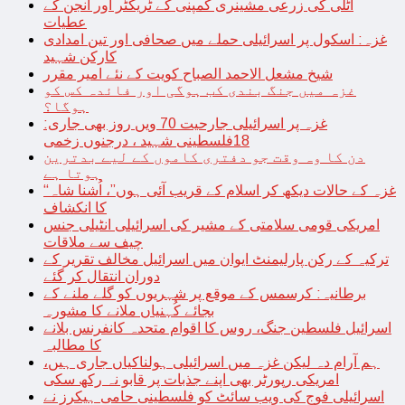
اٹلی کی زرعی مشینری کمپنی کے ٹریکٹر اور انجن کے
عطیات
غزہ: اسکول پر اسرائیلی حملے میں صحافی اور تین امدادی
کارکن شہید
شیخ مشعل الاحمد الصباح کویت کے نئے امیر مقرر
غزہ میں جنگ بندی کب ہوگی اور فائدہ کس کو
ہوگا؟
غزہ پر اسرائیلی جارحیت 70 ویں روز بھی جاری:
18فلسطینی شہید ، درجنوں زخمی
دن کا وہ وقت جو دفتری کاموں کے لیے بدترین
ہوتا ہے
“غزہ کے حالات دیکھ کر اسلام کے قریب آئی ہوں”، اُشنا شاہ
کا انکشاف
امریکی قومی سلامتی کے مشیر کی اسرائیلی انٹیلی جنس
چیف سے ملاقات
ترکیہ کے رکن پارلیمنٹ ایوان میں اسرائیل مخالف تقریر کے
دوران انتقال کر گئے
برطانیہ: کرسمس کے موقع پر شہریوں کو گلے ملنے کے
بجائے کُہنیاں ملانے کا مشورہ
اسرائیل فلسطین جنگ، روس کا اقوام متحدہ کانفرنس بلانے
کا مطالبہ
ہم آرام دہ لیکن غزہ میں اسرائیلی ہولناکیاں جاری ہیں،
امریکی رپورٹر بھی اپنے جذبات پر قابو نہ رکھ سکی
اسرائیلی فوج کی ویب سائٹ کو فلسطینی حامی ہیکرز نے