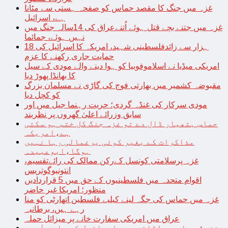
غزہ میں جنگ کا مقصد حماس کو صفحہ ہستی سے مٹانا
ہے، اسرائیل
غزہ میں جتنے بچے قتل ہوئے اُتنےعراق کی 14سالہ جنگ میں
نہیں ہوئے، جمائما
18 ہزار سے زائدفلسطینی شہید، امریکہ کا اسرائیل کی
حمایت جاری رکھنے کا عزم
امریکی میڈیا نے اسلاموفوبیا کو ہوا دینے والے مودی کے سیل
کا بھانڈا پھوڑ دیا
مقبوضہ کشمیر میں بھارتی فوج کی گاڑی نے مسلمان بزرگ
کو کچل دیا
مودی سرکار کی غنڈہ گردی؛ حریت رہنما جیل میں اور
سابق وزرائے اعلیٰ گھروں پر نظربند
حماس ہتھیار ڈال دے تو غزہ جنگ کل ختم ہو سکتی
ہے،امریکہ
مذاکرات کے بغیر کوئی یرغمالی رہا نہیں
ہوگا،ابوعبیدہ
غزہ پرسلامتی کونسل کےرکن ممالک کی رائےتقسیم،
انتونیوگوتریس
اقوام متحدہ میں فلسطینیوں کے حق میں 5 قراردادیں
منظور؛ امریکا غیر حاضر
غزہ میں حماس کی جگہ لینے کیلیے فلسطین اتھارٹی کو منا
رہے ہیں، برطانیہ
عراق میں امریکی سفارت خانے پر میزائل حملہ
غزہ؛ حماس سے لڑائی میں اسرائیل کے سابق آرمی