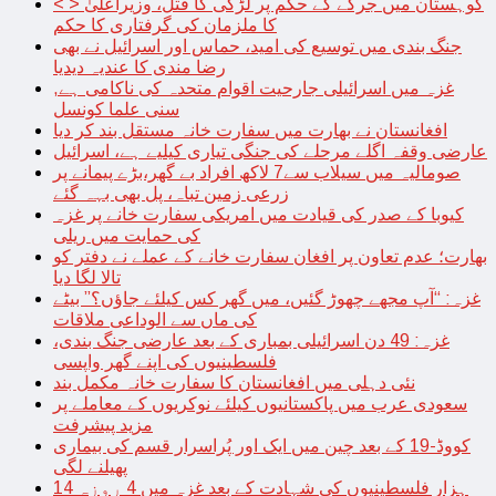
< > کوہستان میں جرگے کے حکم پر لڑکی کا قتل، وزیراعلیٰ
کا ملزمان کی گرفتاری کا حکم
جنگ بندی میں توسیع کی امید، حماس اور اسرائیل نے بھی
رضا مندی کا عندیہ دیدیا
غزہ میں اسرائیلی جارحیت اقوام متحدہ کی ناکامی ہے,
سنی علما کونسل
افغانستان نے بھارت میں سفارت خانہ مستقل بند کر دیا
عارضی وقفہ اگلے مرحلے کی جنگی تیاری کیلیے ہے، اسرائیل
صومالیہ میں سیلاب سے7 لاکھ افراد بے گھر،بڑے پیمانے پر
زرعی زمین تباہ، پل بھی بہہ گئے
کیوبا کے صدر کی قیادت میں امریکی سفارت خانے پر غزہ
کی حمایت میں ریلی
بھارت؛ عدم تعاون پر افغان سفارت خانے کے عملے نے دفتر کو
تالا لگا دیا
غزہ: “آپ مجھے چھوڑ گئیں، میں گھر کس کیلئے جاؤں؟” بیٹے
کی ماں سے الوداعی ملاقات
غزہ: 49 دن اسرائیلی بمباری کے بعد عارضی جنگ بندی،
فلسطینیوں کی اپنے گھر واپسی
نئی دہلی میں افغانستان کا سفارت خانہ مکمل بند
سعودی عرب میں پاکستانیوں کیلئے نوکریوں کے معاملے پر
مزید پیشرفت
کووڈ-19 کے بعد چین میں ایک اور پُراسرار قسم کی بیماری
پھیلنے لگی
14 ہزار فلسطینیوں کی شہادت کے بعد غزہ میں 4 روزہ