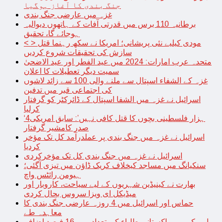
جنگ بندی کا آغاز ہوگیا
غزہ میں عارضی جنگ بندی
برطانیہ 110 برس میں قدرتی آفات کے ہاتھوں دیوالیہ
ہوجائے گا، تحقیق
< > مودی کیلیے نئی پریشانی؛ امریکا نے سکھ رہنما قتل
سازش کی تحقیقات شروع کردیں
متحدہ عرب امارات: 2024 میں عید الفطر اور عید الاضحیٰ
سمیت دیگر تعطیلات کا اعلان
غزہ کے الشفاء اسپتال سے ملنے والی 100 سے زائد لاشوں
کی اجتماعی قبر میں تدفین
اسرائیل نے غزہ میں الشفا اسپتال کے ڈائرکٹر کو گرفتار
کرلیا
‘4ہزار فلسطینی بچوں کا قتل کافی نہیں’: سابق امریکی
صدر کامشیر گرفتار
اسرائیل نے غزہ میں جنگ بندی پر عملدرآمد کل تک مؤخر
کردیا
اسرائیل نے غزہ میں جنگ بندی کل تک مؤخرکردی
سنکیانگ میں مساجد کیخلاف کریک ڈاؤن میں تیزی آگئی؛
ہیومن رائٹس واچ
بھارت نے کینیڈین شہریوں کے لیے سیاحت، کاروبار اور
میڈیکل ای ویزا سروس بحال کردی
حماس اور اسرائیل میں 4 روزہ عارضی جنگ بندی کا
معاہدہ طے
امریکہ میں پاکستانی طلباء کی تعداد میں 16 فیصد اضافہ