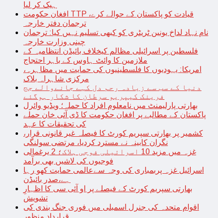
ہیک کر لیا
افغان حکومت TTP قیادت کو پاکستان کے حوالے کرے،
ترجمان دفتر خارجہ
نام نہاد لداخ یونین ٹریٹری کو کبھی تسلیم نہیں کیا: ترجمان
چینی وزارت خارجہ
فلسطین پر اسرائیلی مظالم کیخلاف بائیڈن انتظامیہ کے
ملازمین کا وائٹ ہاوس کے باہر احتجاج
امریکا: یہودیوں کا فلسطینیوں کی حمایت میں مظاہرہ،
مرکزی شاہراہ بلاک
دنیا کے سب سے زیادہ رحم دل کہے جانےوالے جج
فرینک کیپریو سرطان کا شکار ہوگئے
بھارتی پارلیمنٹ میں نامعلوم افراد کا حملہ؛ ویڈیو وائرل
پاکستان کے مطالبے پر افغان حکومت کا ڈی آئی خان حملے
کی تحقیقات کا عہد
کشمیر پر بھارتی سپریم کورٹ کا فیصلہ غیر قانونی قرار،
نگران کابینہ نے مسترد کردیا، مرتضی سولنگی
غزہ میں مزید 10 اسرائیلی فوجی ہلاک؛ 2 یرغمالی
فوجیوں کی لاشیں بھی برآمد
اسرائیل غزہ پربمباری کی وجہ سےعالمی حمایت کھو رہا
ہے،صدر بائیڈن
بھارتی سپریم کورٹ کے فیصلے پر او آئی سی کا اظہارِ
تشویش
اقوام متحدہ کی جنرل اسمبلی میں فوری جنگ بندی کی
قرارداد منظور