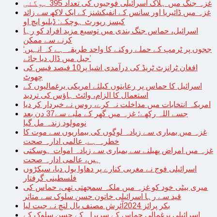
غزہ جنگ میں ہلاک اسرائیلی فوجیوں کی تعداد 395 ہوگئی
غزہ میں ڈائیریا اور سانس کے انفیکشنز کے ایک لاکھ سے زائد
کیسز رپورٹ ہوچکے: ڈبلیو ایچ او
اسرائیل، حماس جنگ بندی میں توسیع مزید افراد کو رہا
کرنے سے ممکن
‘ججوں پر ٹرمپ کے حملے روکنے کا واحد طریقہ ہے کہ انہیں
جیل میں ڈال دیا جائے’
افغان ٹرانزٹ ٹریڈ کی درآمدی اشیا پر10 فیصد فیس کی
چھوٹ
اسرائیل کا حماس پر رعایتوں کیلئے امریکی یرغمالیوں کے
استعمال کا الزام، وائٹ ہاؤس کی تردید
امریکہ انتخابات میں مداخلت نہ کرے، روس نے خبردار کر دیا
جسے اللہ رکھے؛ غزہ میں گھر کے ملبے سے37 دن بعد
نومولود زندہ مل گیا
غزہ میں بمباری سے زیادہ لوگوں کی بیماریوں سے موت کا
خطرہ ہے, عالمی ادارہ صحت
غزہ میں امراض پھیلنے سے بمباری سے زیادہ اموات ہوسکتی
ہیں، عالمی ادارہ صحت
اسرائیلی فوج نے مغربی کنارے پر دھاوا بول دیا، سیکڑوں
فلسطینی گرفتار
میری بیٹی خود کو غزہ میں ملکہ سمجھتی تھی، حماس کی
قید سے رہا اسرائیلی خاتون حسن سلوک سے متاثر
بکر پرائز 2024آئرش مصنف پال لنچ نے جیت لیا
اسرائیلی یرغمالی حماس کے سربراہ کے حسن سلوک کے