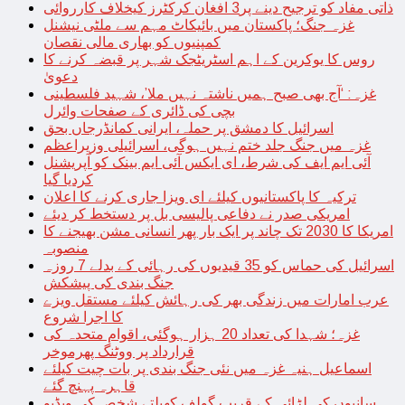
ذاتی مفاد کو ترجیح دینے پر3 افغان کرکٹرز کیخلاف کارروائی
غزہ جنگ؛ پاکستان میں بائیکاٹ مہم سے ملٹی نیشنل
کمپنیوں کو بھاری مالی نقصان
روس کا یوکرین کے اہم اسٹریٹجک شہر پر قبضہ کرنے کا
دعویٰ
غزہ: ‘آج بھی صبح ہمیں ناشتہ نہیں ملا’، شہید فلسطینی
بچی کی ڈائری کے صفحات وائرل
اسرائیل کا دمشق پر حملہ، ایرانی کمانڈرجاں بحق
غزہ میں جنگ جلد ختم نہیں ہوگی، اسرائیلی وزیراعظم
آئی ایم ایف کی شرط، ای ایکس آئی ایم بینک کو آپریشنل
کردیا گیا
ترکیہ کا پاکستانیوں کیلئے ای ویزا جاری کرنے کا اعلان
امریکی صدر نے دفاعی پالیسی بل پر دستخط کر دیئے
امریکا کا 2030 تک چاند پر ایک بار پھر انسانی مشن بھیجنے کا
منصوبہ
اسرائیل کی حماس کو 35 قیدیوں کی رہائی کے بدلے 7 روزہ
جنگ بندی کی پیشکش
عرب امارات میں زندگی بھر کی رہائش کیلئے مستقل ویزے
کا اجرا شروع
غزہ؛ شہدا کی تعداد 20 ہزار ہوگئی، اقوام متحدہ کی
قرارداد پر ووٹنگ پھرموخر
اسماعیل ہنیہ غزہ میں نئی جنگ بندی پر بات چیت کیلئے
قاہرہ پہنچ گئے
سانپوں کی لڑائی کے قریب گولف کھیلتے شخص کی ویڈیو