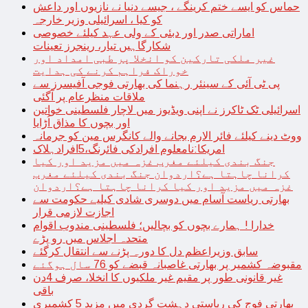
حماس کو ایسے ختم کرینگے ، جیسے دنیا نے نازیوں اور داعش
کو کیا ، اسرائیلی وزیر خارجہ
اماراتی صدر اور دبئی کے ولی عہد کیلئے خصوصی
شکارگاہیں تیار، رینجرز تعینات
غیر ملکی تارکین کو انخلا پر طبی امداد اور
خوراک فراہم کرنے کی ہدایت
پی ٹی آئی کے سینئر رہنما کی بھارتی فوجی آفیسرز سے
ملاقات منظرعام پر آگئی
اسرائیلی ٹک ٹاکرز نے اپنی ویڈیوز میں لاچار فلسطینی خواتین
اور بچوں کا مذاق اُڑایا
ووٹ دینے کیلئے فائر الارم بجانے والے کانگرس مین کو جرمانہ
امریکا:نامعلوم افرادکی فائرنگ،5افرادہلاک
جنگ بندی کیلئے مغرب غزہ میں مزید اور کیا
کرانا چاہتا ہے؟اردوان جنگ بندی کیلئے مغرب
غزہ میں مزید اور کیا کرانا چاہتا ہے؟اردوان
بھارتی ریاست آسام میں دوسری شادی کیلیے حکومت سے
اجازت لازمی قرار
خدارا ! ہمارے بچوں کو بچالیں؛ فلسطینی مندوب اقوام
متحدہ اجلاس میں رو پڑے
سابق وزیراعظم دل کا دورہ پڑنے سے انتقال کرگئے
مقبوضہ کشمیر پر بھارتی غاصبانہ قبضے کو 76 سال ہوگئے
غیر قانونی طور پر مقیم غیر ملکیوں کا انخلا، صرف 4دن
باقی
بھارتی فوج کی ریاستی دہشت گردی میں مزید 5 کشمیری