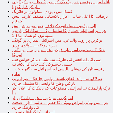
پاناما میں پروفیسر نے روڈ بلاک کرنے پر 2 مظاہرین کو گولی
مار کر قتل کردیا
کینیڈا میں یہودی اسکولوں پر فائرنگ
برطانیہ کا اعلیٰ شاہی اعزاز پاکستانی مصنف عارف انیس
کے نام
بالی ووڈ بھی مسلمانوں کیخلاف بغض میں پیش پیش
غزہ پر اسرائیلی حملوں کا سلسلہ رک نہ سکا، ایک بار پھر
ہسپتالوں کو نشانہ بنا ڈالا
یوکرین پر رونے والے غزہ میں اسرائیلی بمباری پر گونگے
بہرے ہوگئے، ہسپانوی وزیر
جنگ کے بعد بھی اسرائیلی فوجیں غزہ میں ہی رہیں گی،
امریکا
سی آئی اے افسر کی طرف سے نشہ دے کر خواتین سے
جنسی بدسلوکی کیے جانے کا انکشاف
ہندوستان کی دوغلی پالیسی اور اسرائیل سے گٹھ جوڑ بے
نقاب
دو لاکھ سے زائد افغان باشندے واپس جا چکے، غیرقانونی
تارکین وطن کا واپسی کا سلسلہ جاری
ترک پارلیمنٹ نے اسرائیلی مصنوعات کے بائیکاٹ کا اعلان کر
دیا
امریکی نرس دوبارہ غزہ جانے کو تیار
غزہ میں وبائی امراض پھوٹنے کا خطرہ، عالمی ادارہ صحت
کی وارننگ جاری
اسرائیل کا گھناؤنا منصوبہ