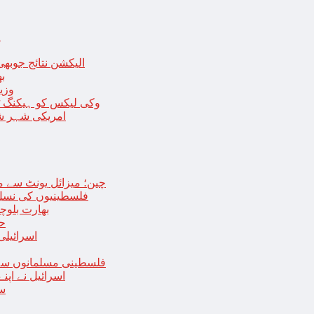
ا
الیکشن نتائج جوبھی
بھا
وزی
وکی لیکس کو ہیکنگ ٹولز ل
امریکی شہر شک
چین؛ میزائل یونٹ سے منسلک 4 جرنیلوں سمیت 9 فوجی اہلکارپ
فلسطینیوں کی نسل 
بھارت بلوچ
حما
اسرائیلی
فلسطینی مسلمانوں سے 
اسرائیل نے اپ
سع