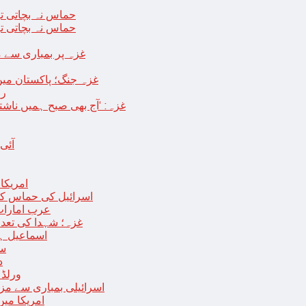
حماس نہ بچاتی تو
حماس نہ بچاتی تو
غزہ پر بمباری سے مزید 250 شہید ، رملہ میں خاتون فلسطینی س
غزہ جنگ؛ پاکستان میں
رو
غزہ: ‘آج بھی صبح ہمیں ناش
آئی
امریکا کا 2030 تک چاند پر ایک بار پھر انسانی
اسرائیل کی حماس کو 35 قیدیوں کی رہائی کے بدلے 7 روزہ جنگ بندی کی 
عرب امارات
غزہ؛ شہدا کی تعداد 20 ہزار ہوگئی، اقوام متحدہ کی قرارداد پر ووٹنگ 
اسماعیل ہن
سا
د
ورلڈ بینک ن
اسرائیلی بمباری سے مزید 100 فلسطینی شہید ، العودہ اسپتال فوجی بیرک می
امریکا میں