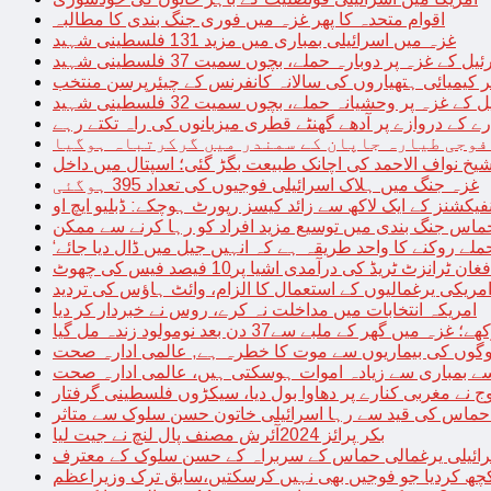
اقوام متحدہ کا پھر غزہ میں فوری جنگ بندی کا مطالبہ
غزہ میں اسرائیلی بمباری میں مزید 131 فلسطینی شہید
غزہ پر دوبارہ حملے، بچوں سمیت 37 فلسطینی شہید
کیمیائی ہتھیاروں کی سالانہ کانفرنس کے چیئرپرسن منتخب
زہ پر وحشیانہ حملے، بچوں سمیت 32 فلسطینی شہید
 کے دروازے پر آدھے گھنٹے قطری میزبانوں کی راہ تکتے رہے
فوجی طیارہ جاپان کے سمندر میں گرکرتباہ ہوگیا
غزہ جنگ میں ہلاک اسرائیلی فوجیوں کی تعداد 395 ہوگئی
فیکشنز کے ایک لاکھ سے زائد کیسز رپورٹ ہوچکے: ڈبلیو ایچ او
حماس جنگ بندی میں توسیع مزید افراد کو رہا کرنے سے ممکن
فغان ٹرانزٹ ٹریڈ کی درآمدی اشیا پر10 فیصد فیس کی چھوٹ
امریکی یرغمالیوں کے استعمال کا الزام، وائٹ ہاؤس کی تردید
امریکہ انتخابات میں مداخلت نہ کرے، روس نے خبردار کر دیا
 میں گھر کے ملبے سے37 دن بعد نومولود زندہ مل گیا
لوگوں کی بیماریوں سے موت کا خطرہ ہے, عالمی ادارہ صحت
سے بمباری سے زیادہ اموات ہوسکتی ہیں، عالمی ادارہ صحت
ج نے مغربی کنارے پر دھاوا بول دیا، سیکڑوں فلسطینی گرفتار
 حماس کی قید سے رہا اسرائیلی خاتون حسن سلوک سے متاثر
بکر پرائز 2024آئرش مصنف پال لنچ نے جیت لیا
ائیلی یرغمالی حماس کے سربراہ کے حسن سلوک کے معترف
چھ کردیا جو فوجیں بھی نہیں کرسکتیں،سابق ترک وزیراعظم