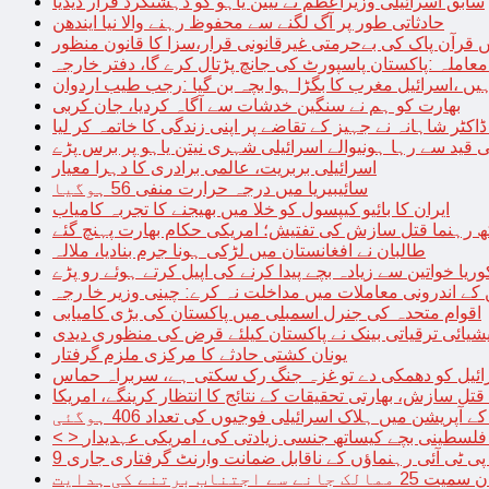
سابق اسرائیلی وزیراعظم نے نیتن یاہو کو دہشتگرد قرار دیدیا
حادثاتی طور پر آگ لگنے سے محفوظ رہنے والا نیا ایندھن
 قرآن پاک کی بےحرمتی غیرقانونی قرار،سزا کا قانون منظور
معاملہ :پاکستان پاسپورٹ کی جانچ پڑتال کرے گا، دفتر خارجہ
ں ،اسرائیل مغرب کا بگڑا ہوا بچہ بن گیا :رجب طیب اردوان
بھارت کو ہم نے سنگین خدشات سے آگاہ کردیا، جان کربی
قید سے رہا ہونیوالے اسرائیلی شہری نیتن یاہو پر برس پڑے
اسرائیلی بربریت، عالمی برادری کا دہرا معیار
سائیبیریا میں درجہ حرارت منفی 56 ہوگیا
ایران کا بائیو کیپسول کو خلا میں بھیجنے کا تجربہ کامیاب
 رہنما قتل سازش کی تفتیش؛ امریکی حکام بھارت پہنچ گئے
طالبان نے افغانستان میں لڑکی ہونا جرم بنادیا، ملالہ
یا خواتین سے زیادہ بچے پیدا کرنے کی اپیل کرتے ہوئے رو پڑے
 کے اندرونی معاملات میں مداخلت نہ کرے: چینی وزیر خا رجہ
اقوام متحدہ کی جنرل اسمبلی میں پاکستان کی بڑی کامیابی
یشیائی ترقیاتی بینک نے پاکستان کیلئے قرض کی منظوری دیدی
یونان کشتی حادثے کا مرکزی ملزم گرفتار
ائیل کو دھمکی دے تو غزہ جنگ رک سکتی ہے، سربراہ حماس
تل سازش، بھارتی تحقیقات کے نتائج کا انتظار کرینگے، امریکا
ے آپریشن میں ہلاک اسرائیلی فوجیوں کی تعداد 406 ہوگئی
میں فلسطینی بچے کیساتھ جنسی زیادتی کی، امریکی عہدیدار
 برتنے کی ہدایت