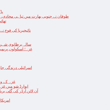
پا
طوفان نے جنوبی بھارت میں تباہی مچادی، نوا
تھائی
نائیجیریا کی فوج نے غل
19 سالہ برطانوی شہ
غزہ؛ اسکولوں پربمباری سے50 شہید، درجنوں اسرائیلی ٹی
اسرائیلی درندگی ج
غزہ کے وس
“ایوارڈ شو میں غز
آن لائن آرڈر کی گئی بر
امریکا میں 