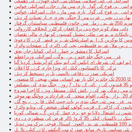
اسرائیل کی کئی اسلامی ممالک سے جنگ چھیڑنے کی دھمکی
 اپنی ہی فوج کی گولہ باری میں مارے جاتے، اسرائیلی خواتین
 اپنی ہی فوج کی گولہ باری میں مارے جاتے، اسرائیلی خواتین
بھارت نے بحیرہ عرب میں 3 جنگی بحری جہاز تعینات کر دیئے
یاستدان گرفتار
ذاتی مفاد کو ترجیح دینے پر3 افغان کرکٹرز کیخلاف کارروائی
 بائیکاٹ مہم سے ملٹی نیشنل کمپنیوں کو بھاری مالی نقصان
س کا یوکرین کے اہم اسٹریٹجک شہر پر قبضہ کرنے کا دعویٰ
تہ نہیں ملا’، شہید فلسطینی بچی کی ڈائری کے صفحات وائرل
اسرائیل کا دمشق پر حملہ، ایرانی کمانڈرجاں بحق
غزہ میں جنگ جلد ختم نہیں ہوگی، اسرائیلی وزیراعظم
 ایم ایف کی شرط، ای ایکس آئی ایم بینک کو آپریشنل کردیا گیا
ترکیہ کا پاکستانیوں کیلئے ای ویزا جاری کرنے کا اعلان
امریکی صدر نے دفاعی پالیسی بل پر دستخط کر دیئے
 مشن بھیجنے کا منصوبہ
پیشکش
 میں زندگی بھر کی رہائش کیلئے مستقل ویزے کا اجرا شروع
پھرموخر
یہ غزہ میں نئی جنگ بندی پر بات چیت کیلئے قاہرہ پہنچ گئے
نپوں کی لڑائی کے قریب گولف کھیلتے شخص کی ویڈیو وائرل
شمن نے اشتعال دلایا تو جوہری حملہ کردیں گے، شمالی کوریا
ے پاکستان کیلئے 35 کروڑ ڈالر قرض کی منظوری دے دی
ں تبدیل
 نئی سیاسی تاریخ، سابق صدر ٹرمپ الیکشن لڑنے کیلیے نااہل