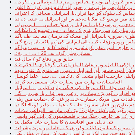
الی رہا کر دیے
پی کا تاریخی بھارتی شہر حیدر آباد کا نام تبدیل کرنے کا اعلان
 حماس کے سلوک کو اچھا قرار دیا، اسرائیلی صحافی کا اعتراف
دی میں توسیع کے امکانات،حماس اور اسرائیل نے عندیہ دے دیا
 بندی میں توسیع کیلیے اسرائیل پر دباؤ؛ حماس نے ہامی بھرلی
 درمیان عارضی جنگ بندی کے معاہدے میں توسیع کے امکانات
نظوری ضروری،اسرائیل اور مسک کے درمیان معاہدہ طے پاگیا
کس ریونیو بڑھانے کیلیے آئی ایم ایف کی ٹیم پاکستان پہنچ گئی
یر خارجہ امیر متقی کو نائب وزیراعظم کا عہدہ بھی دیدیا گیا
آسمانی بجلی گرنے سے 20 افراد ہلاک
سابق وزیر دفاع کو 7 سال قید
پر لڑکی کا قتل، وزیراعلیٰ کا ملزمان کی گرفتاری کا حکم
کی امید، حماس اور اسرائیل نے بھی رضا مندی کا عندیہ دیدیا
ائیلی جارحیت اقوام متحدہ کی ناکامی ہے, سنی علما کونسل
افغانستان نے بھارت میں سفارت خانہ مستقل بند کر دیا
عارضی وقفہ اگلے مرحلے کی جنگی تیاری کیلیے ہے، اسرائیل
 قیادت میں امریکی سفارت خانے پر غزہ کی حمایت میں ریلی
م تعاون پر افغان سفارت خانے کے عملے نے دفتر کو تالا لگا دیا
 میں گھر کس کیلئے جاؤں؟” بیٹے کی ماں سے الوداعی ملاقات
نئی دہلی میں افغانستان کا سفارت خانہ مکمل بند
میں پاکستانیوں کیلئے نوکریوں کے معاملے پر مزید پیشرفت