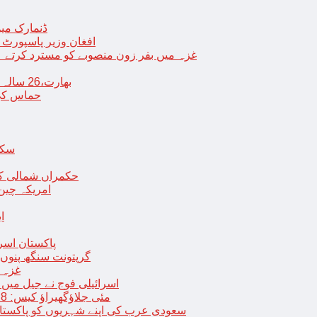
ڈنمارک میں
افغان وزیر پاسپورٹ 
غزہ میں بفر زون منصوبے کو مسترد کرتے ہی
بھارت،26 سالہ ڈاکٹر شاہانہ نے جہیز کے تقاضے پر اپنی زندگی کا خاتمہ کر لیا
حماس کی 
سکھ
حکمراں شمالی کور
امریکہ چین
ا
پاکستان اسر
گرپتونت سنگھ پنوں ق
غزہ ک
< > اسرائیلی فوج نے جیل 
9 مئی جلاؤگھیراؤ کیس: 8 پی ٹی آئی رہنماؤں کے ناقابل ضمانت وارنٹ گرفتاری جاری
سعودی عرب کی اپنے شہریوں کو پاکستان سمیت 25 ممالک جانے سے اجتناب