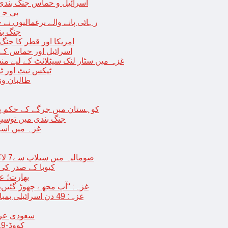
اسرائیل و حماس جنگ بندی میں 2 روز کی توسیع، حماس نے مزید 11 یرغم
بی جے 
رہائی پانے والے یرغمالیوں نے
جنگ بن
امریکا اور قطر کا جنگ
اسرائیل اور حماس کے
غزہ میں سٹار لنک سیٹلائٹ کے لیے م
ٹیکس نیٹ اور ٹی
طالبان وز
< > کوہستان میں جرگے کے حکم 
جنگ بندی میں توسیع 
غزہ میں اسر
صومالیہ میں سیلاب سے7 لاکھ افراد بے گھر،بڑے پیمانے پر زرعی زمین تباہ، پل بھی بہہ گئے
کیوبا کے صدر کی
بھارت؛ عد
غزہ: “آپ مجھے چھوڑ گئیں،
غزہ: 49 دن اسرائیلی بمباری کے بعد عارضی جنگ بندی، فلسطینیوں کی اپنے گھر واپسی
سعودی عرب 
کووڈ-19 کے بعد چین میں ایک اور پُراسرار قسم کی بیماری پھیلنے لگی