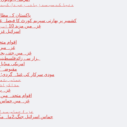
دنیا کے سب سے زیادہ رحم دل کہے
پاکستان کے مطال
کشمیر پر بھارتی سپریم کورٹ کا فیصلہ غی
غزہ میں مزید 10 اسرائیلی فوجی ہلاک؛ 2 یرغمالی فوجیوں کی لاشیں بھی برآمد
اسرائیل غز
ب
اقوام مت
غزہ میں
غزہ میں جتنے بچے قتل ہوئے اُت
18 ہزار سے زائدفلسطی
امریکی میڈیا ن
مقبوضہ ک
مودی سرکار کی غنڈہ گردی؛ حر
حماس ہتھی
مذاکرات 
غزہ پ
اقوام متحدہ میں فلسطینیوں کے 
غزہ میں حماس کی
غزہ؛ حماس سے ل
حماس اسرائیل جنگ،2ماہ مکمل: غزہ شہرتباہ،7ہزاربچوں سمیت16ہزارفلسطینی شہید