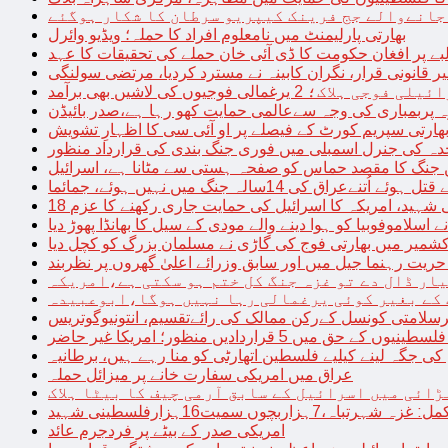
 جانےوالے جج فرینک کیپریو سرطان کا شکار ہوگئے
بھارتی پارلیمنٹ میں نامعلوم افراد کا حملہ؛ ویڈیو وائرل
بے پر افغان حکومت کا ڈی آئی خان حملے کی تحقیقات کا عہد
ر قانونی قرار، نگران کابینہ نے مسترد کردیا، مرتضی سولنگی
ہ پربمباری کی وجہ سےعالمی حمایت کھو رہا ہے،صدر بائیڈن
ھارتی سپریم کورٹ کے فیصلے پر او آئی سی کا اظہارِ تشویش
حدہ کی جنرل اسمبلی میں فوری جنگ بندی کی قرارداد منظور
 جنگ کا مقصد حماس کو صفحہ ہستی سے مٹانا ہے، اسرائیل
نےعراق کی 14سالہ جنگ میں نہیں ہوئے، جمائما
نی شہید، امریکہ کا اسرائیل کی حمایت جاری رکھنے کا عزم
ے اسلاموفوبیا کو ہوا دینے والے مودی کے سیل کا بھانڈا پھوڑ دیا
شمیر میں بھارتی فوج کی گاڑی نے مسلمان بزرگ کو کچل دیا
یت رہنما جیل میں اور سابق وزرائے اعلیٰ گھروں پر نظربند
ار ڈال دے تو غزہ جنگ کل ختم ہو سکتی ہے،امریکہ
کے بغیر کوئی یرغمالی رہا نہیں ہوگا،ابوعبیدہ
رسلامتی کونسل کےرکن ممالک کی رائےتقسیم، انتونیوگوتریس
حق میں 5 قراردادیں منظور؛ امریکا غیر حاضر
 جگہ لینے کیلیے فلسطین اتھارٹی کو منا رہے ہیں، برطانیہ
عراق میں امریکی سفارت خانے پر میزائل حملہ
ڑائی میں اسرائیل کے سابق آرمی چیف کا بیٹا ہلاک
امریکی صدر کے بیٹے پر فردجرم عائد