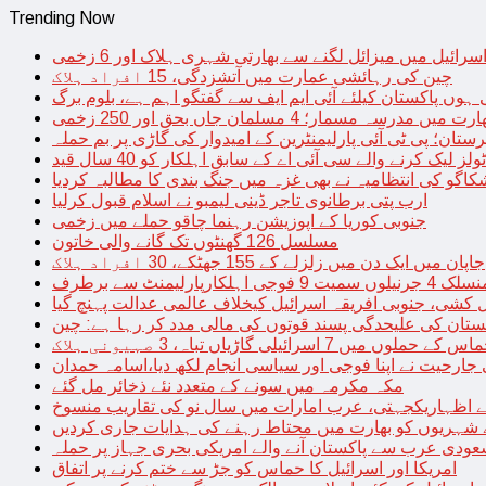
Trending Now
سرائیل میں میزائل لگنے سے بھارتی شہری ہلاک اور 6 زخمی
چین کی رہائشی عمارت میں آتشزدگی، 15 افراد ہلاک
 ہوں پاکستان کیلئے آئی ایم ایف سے گفتگو اہم ہے، بلوم برگ
رت میں مدرسہ مسمار؛ 4 مسلمان جاں بحق اور 250 زخمی
رستان؛ پی ٹی آئی پارلیمنٹرین کے امیدوار کی گاڑی پر بم حملہ
یک کرنے والے سی آئی اے کے سابق اہلکار کو 40 سال قید
اگو کی انتظامیہ نے بھی غزہ میں جنگ بندی کا مطالبہ کردیا
ارب پتی برطانوی تاجر ڈینی لیمبو نے اسلام قبول کرلیا
جنوبی کوریا کے اپوزیشن رہنما چاقو حملے میں زخمی
مسلسل 126 گھنٹوں تک گانے والی خاتون
جاپان میں ایک دن میں زلزلے کے 155 جھٹکے، 30 افراد ہلاک
ارلیمنٹ سے برطرف
کشی، جنوبی افریقہ اسرائیل کیخلاف عالمی عدالت پہنچ گیا
ستان کی علیحدگی پسند قوتوں کی مالی مدد کر رہا ہے: چین
س کے حملوں میں 7 اسرائیلی گاڑیاں تباہ، 3 صہیونی ہلاک
 جارحیت نے اپنا فوجی اور سیاسی انجام لکھ دیا،اسامہ حمدان
مکہ مکرمہ میں سونے کے متعدد نئے ذخائر مل گئے
اظہاریکجہتی، عرب امارات میں سال نو کی تقاریب منسوخ
نے شہریوں کو بھارت میں محتاط رہنے کی ہدایات جاری کردیں
ودی عرب سے پاکستان آنے والے امریکی بحری جہاز پر حملہ
امریکا اور اسرائیل کا حماس کو جڑ سے ختم کرنے پر اتفاق