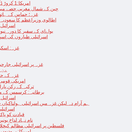
امریکا:1 کروڑ ڈالرز سے زائد مالیت کی ای-سگریٹس اسمگل کرنے کی کوشش
چین کے شمال مغربی حصے میں زلزلے سے ہلاک
غزہ؛ حماس کے ہاتھوں مزید 7 اسرائیلی فوجی ہلاک، 
اطالوی وزیراعظم کا سعودیہ 
اسرائیل کا
یواےای کے سفیر کا دورہ نیو
اسرائیلی طیاروں کی اسپتال اور 
غزہ: اسکو
غزہ پر اسرائیلی جارحیت 70 ویں روز بھی جاری: 18فلسطینی شہید ، در
دن 
“غزہ کے حا
امریکی قومی 
ترکیہ کے رکن پارل
برطانیہ: کرسمس کے موق
اسرائیل 
ہم آرام دہ لیکن غزہ میں اسرائیلی ہولناکیاں ج
اسرائیل
افغان حکومت TTP 
نام نہاد لداخ یون
فلسطین پر اسرائیلی مظالم کیخلاف
امریکا: یہودیو