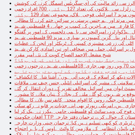
توں کی تعداد 127 ہوگئی، 700 افراد زخمی
مجموعی تعداد 129 ہوگئی
میں مرتد اور ہم جنس پرستی پر سزائیں ختم کرنے کا مطالبہ
 فارعہ میں مہاجرین کے کیمپ پر چھاپہ، 4 فلسطینی شہید
ل ہیڈکوارٹرز، امیرالبحر سے باہمی دلچسپی کے امور پر گفتگو
پناہ گزین کیمپوں پر بمباری ، مزید 90 فلسطینی شہید
اٹلی کی زرعی مشینری کمپنی کے ٹریکٹر اور انجن کے عطیات
ل پر اسرائیلی حملے میں صحافی اور تین امدادی کارکن شہید
شیخ مشعل الاحمد الصباح کویت کے نئے امیر مقرر
غزہ میں جنگ بندی کب ہوگی اور فائدہ کس کو ہوگا؟
جنوں زخمی
کا وہ وقت جو دفتری کاموں کے لیے بدترین ہوتا ہے
لات دیکھ کر اسلام کے قریب آئی ہوں”، اُشنا شاہ کا انکشاف
سلامتی کے مشیر کی اسرائیلی انٹیلی جنس چیف سے ملاقات
یمنٹ ایوان میں اسرائیل مخالف تقریر کے دوران انتقال کر گئے
ع پر شہریوں کو گلے ملنے کے بجائے کُہنیاں ملانے کا مشورہ
فلسطین جنگ، روس کا اقوام متحدہ کانفرنس بلانے کا مطالبہ
اری ہیں، امریکی رپورٹر بھی اپنے جذبات پر قابو نہ رکھ سکی
ی فوج کی ویب سائٹ کو فلسطینی حامی ہیکرز نے ہیک کر لیا
قیادت کو پاکستان کے حوالے کرے، ترجمان دفتر خارجہ
ین ٹریٹری کو کبھی تسلیم نہیں کیا: ترجمان چینی وزارت خارجہ
 بائیڈن انتظامیہ کے ملازمین کا وائٹ ہاوس کے باہر احتجاج
ں کا فلسطینیوں کی حمایت میں مظاہرہ، مرکزی شاہراہ بلاک