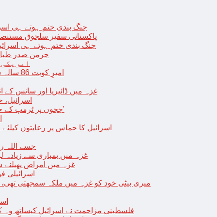
جنگ بندی ختم ہوتے ہی اسرئیل کے 
پاکستانی سفیر سلجوق مستنصر 
جنگ بندی ختم ہوتے ہی اسرائیل کے غ
جرمن صدر طیارے
امریکی 
امیرِ کویت 86 سالہ شیخ نواف الاحمد کی اچانک طبیعت بگڑ گئی؛ اسپتال میں داخل
غزہ میں ڈائیریا اور سانس کے ان
اسرائیل، 
‘ججوں پر ٹرمپ کے حملے روکنے کا واحد طریقہ ہے کہ انہیں جیل میں ڈال دیا جائے’
ا
اسرائیل کا حماس پر رعایتوں کیلئے 
جسے اللہ رکھے؛ غزہ
غزہ میں بمباری سے زیادہ 
غزہ میں امراض پھیلنے 
اسرائیلی فو
میری بیٹی خود کو غزہ میں ملکہ سمجھتی تھی،
اسر
فلسطینی مزاحمت نے اسرائیل کیساتھ وہ ک