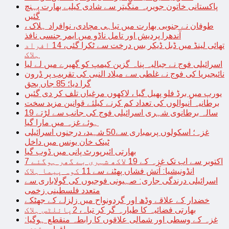
پاکستانی خاتون جویریہ منگیتر سے شادی کیلیے بھارت پہنچ
گئیں
طوفان نے جنوبی بھارت میں تباہی مچادی، نوافراد ہلاک ،
آندھرا پردیش اور تامل ناڈو میں ایمر جنسی نافذ
تھائی لینڈ میں ڈبل ڈیکر بس درخت سے ٹکرا گئی، 14 افراد
ہلاک
اسرائیلی فوج نے جبالیہ پناہ گزین کیمپ کو گھیرے میں لے لیا
نائیجیریا کی فوج نے غلطی سے میلاد النبی کی تقریب پر ڈرون
گرا دیا؛ 85 جاں بحق
یورپ میں برڈ فلو پھیل گیا ، لاکھوں مرغیاں تلف کر دی گئیں
برطانیہ آنیوالوں کی تعداد کم کرنے کیلئے قوانین مزید سخت
19 سالہ برطانوی شہری اسرائیلی فوج کی جانب سے لڑتے
ہوئے غزہ میں مارا گیا
غزہ؛ اسکولوں پربمباری سے50 شہید، درجنوں اسرائیلی
ٹینک خان یونس میں داخل
بھارتی ائیرپورٹ پانی میں ڈوب گیا
7 اکتوبر سے اب تک غزہ کے 19 لاکھ شہری بے گھر ہوگئے
انڈونیشیا: آتش فشاں پھٹنے سے 11 کوہ پیما ہلاک
اسرائیلی درندگی جاری: صہیونی فوجیوں کی گولاباری سے
متعدد فلسطینی زخمی
خضدار کے علاقے وڈھ اور گردونواح میں زلزلے کے جھٹکے
بھارتی فضائیہ کا طیارہ گر کر تباہ، 2پائلٹس ہلاک
غزہ کے وسطی اور شمالی علاقوں کا رابطہ منقطع ہوگیا: