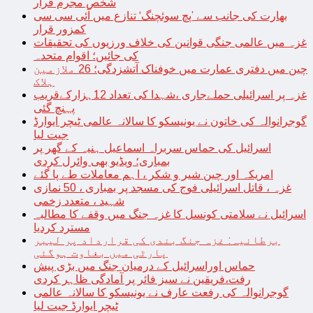
شخص مجرم قرار
بھارت کی جانب سے ’پچ سوئچنگ‘ تنازع میں آئی سی سی
کمزور قرار
غزہ میں عالمی جنگی قوانین کی خلاف ورزیوں کی تحقیقات
کی جائیں؛ اقوام متحدہ
چین میں دفتری عمارت میں خوفناک آتشزدگی؛ 26 ملازمین
ہلاک
غزہ پر اسرائیلی حملےجاری ،شہدا کی تعداد 12ہزارکےقریب
پہنچ گئی
گوجرانوالہ کی خاتون نے یونیسکو کا سالانہ عالمی ٹیچر ایوارڈ
جیت لیا
اسرائیل کی حماس سربراہ اسماعیل ہنیہ کے گھر پر
بمباری؛ ویڈیو بھی وائرل کردی
امریکہ اور چین شیر و شکر ، اہم معاملات طے پا گئے
غزہ ، قاتل اسرائیلی فوج کی مسجد پر بمباری ، 50 نمازی
شہید ، متعدد زخمی
اسرائیل نے سلامتی کونسل کا غزہ جنگ میں وقفے کا مطالبہ
مسترد کردیا
برطانیہ: غزہ جنگ بندی کی قرارداد پر لیبر
پارٹی میں بغاوت ہوگئی
حماس اوراسرائیل کے درمیان جنگ میں بڑی پیش
رفت،فریقین نے سیز فائر پر آمادگی ظاہر کردی
گوجرانوالہ کی رفعت عارف نے یونیسکو کا سالانہ عالمی
ٹیچر ایوارڈ جیت لیا