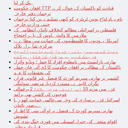
ہیک کر لیا
افغان حکومت TTP قیادت کو پاکستان کے حوالے کرے،
ترجمان دفتر خارجہ
نام نہاد لداخ یونین ٹریٹری کو کبھی تسلیم نہیں کیا: ترجمان
چینی وزارت خارجہ
فلسطین پر اسرائیلی مظالم کیخلاف بائیڈن انتظامیہ کے
ملازمین کا وائٹ ہاوس کے باہر احتجاج
امریکا: یہودیوں کا فلسطینیوں کی حمایت میں مظاہرہ،
مرکزی شاہراہ بلاک
دنیا کے سب سے زیادہ رحم دل کہے جانےوالے جج
فرینک کیپریو سرطان کا شکار ہوگئے
بھارتی پارلیمنٹ میں نامعلوم افراد کا حملہ؛ ویڈیو وائرل
پاکستان کے مطالبے پر افغان حکومت کا ڈی آئی خان حملے
کی تحقیقات کا عہد
کشمیر پر بھارتی سپریم کورٹ کا فیصلہ غیر قانونی قرار،
نگران کابینہ نے مسترد کردیا، مرتضی سولنگی
غزہ میں مزید 10 اسرائیلی فوجی ہلاک؛ 2 یرغمالی
فوجیوں کی لاشیں بھی برآمد
اسرائیل غزہ پربمباری کی وجہ سےعالمی حمایت کھو رہا
ہے،صدر بائیڈن
بھارتی سپریم کورٹ کے فیصلے پر او آئی سی کا اظہارِ
تشویش
اقوام متحدہ کی جنرل اسمبلی میں فوری جنگ بندی کی
قرارداد منظور