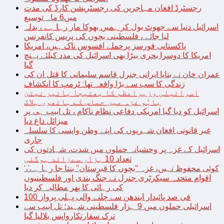
رجسٹرڈ افغان مہاجرین کی رجسٹریشن کارڈ کی مدت
میں6 ماہ توسیع
اسرائیل دنیا سے جھوٹ بول کر ہمیں بھوکا مار رہا ہے ، بدلہ
لیا جائے ، فلسطینی بچوں کی پریس کانفرنس
پاکستانی فورسز پرحملے افسوس ناک ہیں، امریکا
امریکا کا دوسرا بحری بیڑا بھی اسرائیل کی مدد کیلئے پہنچ
گیا
عمران خان نے بتایا ایرانی جنرل قاسم سلیمانی کا قتل ان کی
زندگی کا سب سے بڑا واقعہ تھا: ٹرمپ کا انکشاف
اسرائیلی وزیراعظم کا بھتیجا یائیر نیتن
یاہُو غزہ میں حماس کے ہاتھوں ہلاک
اسرائیل کو دیا گیا امریکی دفاعی نظام ناکام ، تل ابیب ہی پر
میزائل داغ دیا
غیر قانونی افغان شہریوں کی اپنے وطن واپسی کا سلسلہ
جاری
اسرائیل کے غزہ پر وحشیانہ حملوں میں شدت، شہادتوں کی
تعداد 10 ہزار سےزائد ہوگئی
‘کوئی محفوظ نہیں، غزہ “بچوں کا قبرستان” بنتا جا رہا ہے’،
اقوام متحدہ سیکرٹری جنرل نے جنگ بندی اور فلسطینیوں
کی رہائی کا پھر مطالبہ کر دیا
100 فی صد پائیدار ایندھن سے چلنے والی پہلی پرواز
اسرائیلی حملوں میں 9 ہزار فلسطینی شہید؛ تل ابیب سے
ترک سفارتکارواپس بلالیا گیا