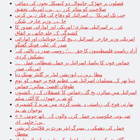
فصلوں پر چھڑکے جانیوالے دو کیمیکل بچوں کی دماغی
صلاحیت کو متاثر کررہے ہیں، امریکی تحقیق
جب تک امریکا ہے اسرائیل کو دفاع کی فکر نہیں کرنی
چاہیے: وزیر خارجہ بلنکن
غزہ پر اسرائیلی بمباری؛ امریکی اور اماراتی صدور کا
کشیدگی کے جلد خاتمے پر اتفاق
امریکی وزیر خارجہ اسرائیل پہنچ گئے؛ جوبائیڈن اور اماراتی
صدر کی ٹیلی فونک گفتگو
’آزاد ریاست فلسطینیوں کا حق ہے‘؛ روسی صدر نے ثالثی کی
پیشکش کردی
حماس خون کا پیاسا، اسرائیل پر حملے شیطانی عمل ہے:
امریکی صدر
مظاہرین نے اپوزیشن لیڈر پر گلیٹر پھینک دیا
دنیا بھر کے مسلمان اسرائیل سے عظیم فتح پر جمعے کو ’یومِ
طوفانِ اقصیٰ‘ منائیں؛ حماس
اسرائیل میں سائرن بج گئے،حماس کا عسقلان کے رہائشیوں
کو شہر چھوڑنے کا الٹی میٹم
بھارتی فوج کی ریاستی دہشت گردی میں مزید 2 کشمیری
نوجوان شہید
< > صیہونی حکومت پر حملہ کرنے والوں کے ہاتھ چومتے
ہیں؛ خامنہ ای
حملے کی دھمکی ،ہیمبرگ ایئر پورٹ پر فلائیٹ آپریشن
معطل
بنگلادیش کی سابق وزیراعظم کی طبیعت انتہائی ناساز