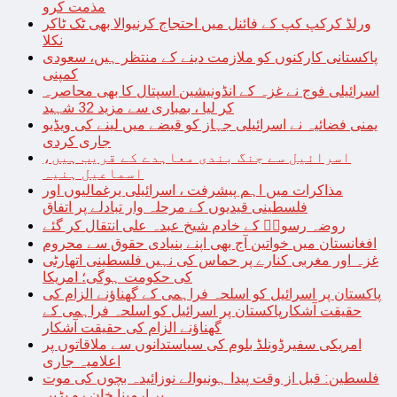
مذمت کرو
ورلڈ کرکپ کپ کے فائنل میں احتجاج کرنیوالا بھی ٹک ٹاکر
نکلا
پاکستانی کارکنوں کو ملازمت دینے کے منتظر ہیں، سعودی
کمپنی
اسرائیلی فوج نے غزہ کے انڈونیشین اسپتال کا بھی محاصرہ
کر لیا ، بمباری سے مزید 32 شہید
یمنی فضائیہ نے اسرائیلی جہاز کو قبضے میں لینے کی ویڈیو
جاری کردی
اسرائیل سے جنگ بندی معاہدے کے قریب ہیں،
اسماعیل ہنیہ
مذاکرات میں اہم پیشرفت ، اسرائیلی یرغمالیوں اور
فلسطینی قیدیوں کے مرحلہ وار تبادلے پر اتفاق
روضہ رسولؐ کے خادم شیخ عبدہ علی انتقال کر گئے
افغانستان میں خواتین آج بھی اپنے بنیادی حقوق سے محروم
غزہ اور مغربی کنارے پر حماس کی نہیں فلسطینی اتھارٹی
کی حکومت ہوگی؛ امریکا
پاکستان پر اسرائیل کو اسلحہ فراہمی کے گھناؤنے الزام کی
حقیقت آشکارپاکستان پر اسرائیل کو اسلحہ فراہمی کے
گھناؤنے الزام کی حقیقت آشکار
امریکی سفیرڈونلڈ بلوم کی سیاستدانوں سے ملاقاتوں پر
اعلامیہ جاری
فلسطین: قبل از وقت پیدا ہونیوالے نوزائیدہ بچوں کی موت
پر ارمینا خان رو پڑیں