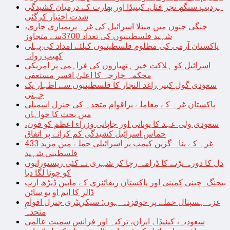
ہردیپ سنگھ نجر قتل، کینیڈا اور بھارت کے درمیان کشیدگی
شدت اختیار کرگئی
جنگی جنون میں مبتلا اسرائیل کی غزہ پربمباری جاری،
شہید فلسطینیوں کی تعداد 3700سے متجاوز
پاکستان آرمی کی مظلوم فلسطینیوں کیلئے امداد کی پہلی
کھیپ روانہ
اسرائیل کو ہلاکت خیز ہتھیاروں کی فراہمی پر امریکی
محکمہ خارجہ کا اعلیٰ افسر مستعفی
سعودی گول کیپر راغد النجار کا فلسطینیوں سے اظہار یک
جہتی
پاکستان غزہ کے معاملے پراقوام متحدہ کی جنرل اسمبلی
میں بحث کا خواہاں
سعودی ولی عہد کا یونانی اور جاپانی وزراء اعظم کو فون،
حماس اسرائیل کشیدگی کم کرانے پر اتفاق
غزہ کے پناہ گزین کیمپ پر اسرائیلی حملے میں مزید 433
فلسطینی شہید
دل کا دورہ پڑنے کا ڈرامہ رچا کر شہری نے کئی ریستورانوں
کو چونا لگا دیا
بیجنگ: چینی کمپنی اور پاکستان ریفائنری کے مابین ڈیڑھ ارب
ڈالر کا ایم او یو سائن
غزہ ہسپتال حملے پر خوفزدہ ہوں: سیکریٹری جنرل اقوامِ
متحدہ
سعودیہ، کینیڈا , ایران، ترکیہ اور فرانس سمیت عالمی