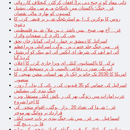
ذاتی مفاد کو ترجیح دینے پر3 افغان کرکٹرز کیخلاف کارروائی
غزہ جنگ؛ پاکستان میں بائیکاٹ مہم سے ملٹی نیشنل
کمپنیوں کو بھاری مالی نقصان
روس کا یوکرین کے اہم اسٹریٹجک شہر پر قبضہ کرنے کا
دعویٰ
غزہ: ‘آج بھی صبح ہمیں ناشتہ نہیں ملا’، شہید فلسطینی
بچی کی ڈائری کے صفحات وائرل
اسرائیل کا دمشق پر حملہ، ایرانی کمانڈرجاں بحق
غزہ میں جنگ جلد ختم نہیں ہوگی، اسرائیلی وزیراعظم
آئی ایم ایف کی شرط، ای ایکس آئی ایم بینک کو آپریشنل
کردیا گیا
ترکیہ کا پاکستانیوں کیلئے ای ویزا جاری کرنے کا اعلان
امریکی صدر نے دفاعی پالیسی بل پر دستخط کر دیئے
امریکا کا 2030 تک چاند پر ایک بار پھر انسانی مشن بھیجنے کا
منصوبہ
اسرائیل کی حماس کو 35 قیدیوں کی رہائی کے بدلے 7 روزہ
جنگ بندی کی پیشکش
عرب امارات میں زندگی بھر کی رہائش کیلئے مستقل ویزے
کا اجرا شروع
غزہ؛ شہدا کی تعداد 20 ہزار ہوگئی، اقوام متحدہ کی
قرارداد پر ووٹنگ پھرموخر
اسماعیل ہنیہ غزہ میں نئی جنگ بندی پر بات چیت کیلئے
قاہرہ پہنچ گئے
سانپوں کی لڑائی کے قریب گولف کھیلتے شخص کی ویڈیو