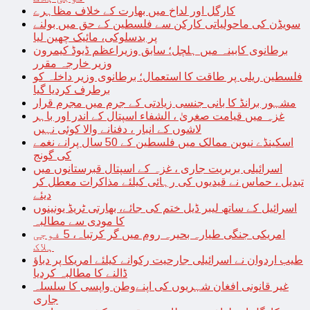
کارگل اور لداخ میں بھارت کے خلاف مظاہرے
سویڈن کی ماحولیاتی کارکن سے فلسطین کے حق میں بولنے
پر بدسلوکی، مائیک چھین لیا
برطانوی کابینہ میں ہلچل؛ سابق وزیراعظم ڈیوڈ کیمرون
وزیر خارجہ مقرر
فلسطین ریلی پر طاقت کا استعمال؛ برطانوی وزیر داخلہ کو
برطرف کردیا گیا
مشہور برانڈ کا بانی جنسی زیادتی کے جرم میں مجرم قرار
غزہ میں قیامت صغریٰ ، الشفاء اسپتال کے اندر اور باہر
لاشوں کے انبار ، دفنانے والا کوئی نہیں
اسکینڈے نیوین ممالک میں فلسطین کے 50 سال پرانے نغمے
کی گونج
اسرائیلی بربریت جاری ، غزہ کے اسپتال قبرستانوں میں
تبدیل ، حماس نے قیدیوں کی رہائی کیلئے مذاکرات معطل کر
دیئے
اسرائیل کے ساتھ لیبر ڈیل ختم کی جائے، بھارتی ٹریڈ یونینوں
کا مودی سے مطالبہ
امریکی جنگی طیارہ بحیرہ روم میں گر کرتباہ، 5 فوجی
ہلاک
طیب اردوان نے اسرائیلی جارحیت رکوانے کیلئے امریکا پر دباؤ
ڈالنے کا مطالبہ کردیا
غیر قانونی افغان شہریوں کی اپنےوطن واپسی کا سلسلہ
جاری