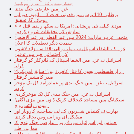
جنگ بندی کا آغاز ہوگیا
غزہ میں عارضی جنگ بندی
برطانیہ 110 برس میں قدرتی آفات کے ہاتھوں دیوالیہ
ہوجائے گا، تحقیق
< > مودی کیلیے نئی پریشانی؛ امریکا نے سکھ رہنما قتل
سازش کی تحقیقات شروع کردیں
متحدہ عرب امارات: 2024 میں عید الفطر اور عید الاضحیٰ
سمیت دیگر تعطیلات کا اعلان
غزہ کے الشفاء اسپتال سے ملنے والی 100 سے زائد لاشوں
کی اجتماعی قبر میں تدفین
اسرائیل نے غزہ میں الشفا اسپتال کے ڈائرکٹر کو گرفتار
کرلیا
‘4ہزار فلسطینی بچوں کا قتل کافی نہیں’: سابق امریکی
صدر کامشیر گرفتار
اسرائیل نے غزہ میں جنگ بندی پر عملدرآمد کل تک مؤخر
کردیا
اسرائیل نے غزہ میں جنگ بندی کل تک مؤخرکردی
سنکیانگ میں مساجد کیخلاف کریک ڈاؤن میں تیزی آگئی؛
ہیومن رائٹس واچ
بھارت نے کینیڈین شہریوں کے لیے سیاحت، کاروبار اور
میڈیکل ای ویزا سروس بحال کردی
حماس اور اسرائیل میں 4 روزہ عارضی جنگ بندی کا
معاہدہ طے
امریکہ میں پاکستانی طلباء کی تعداد میں 16 فیصد اضافہ