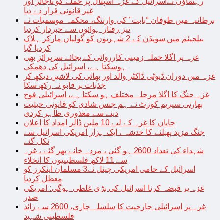
رہنماؤں نےاسرائیل کے غزہ اسپتال پر حملے کو ناجائز اور
غیر قانونی قرار دے دیا
برطانیہ میں طوفان “بابت” کی وارننگ، محکمہ موسمیات نے
تیز رفتار ہوائوں سے خبردار کردیا
بیلجیئم میں سویڈن کے 2 شہریوں کو گولیاں مارکر ہلاک
کردیا گیا
غزہ پر اگلا حملہ زمینی کارروائی کے بجائے سرپرائز بھی
ہوسکتا ہے، اسرائیل کی دھمکی
غزہ میں دوران ڈیوٹی ڈاکٹر والد اور بھائی کی لاشیں دیکھ کر
جذبات پر قابو نہ رکھ سکا
غزہ جنگ کا اگلا مرحلہ مختلف ہو سکتا ہے، اسرائیلی فوج
بھارتی سپریم کورٹ نے ہم جنس شادی کو قانونی حیثیت
دینے سے معذوری ظاہر کردی
جاپان کا غزہ کے لیے 10 ملین ڈالر امداد کا اعلان
جنگ مزید پھیلنے کا خدشہ ، ایک ہزار امریکی اسرائیل سے
نکل گئے
شہداء کی تعداد 2600 ہو گئی ، مردہ خانے بھر گئے ، غزہ
سے 11 لاکھ فلسطینیوں کا انخلاء
اسرائیل کے حامی امریکی چینل نے3 مسلمان اینکرز کو
معطل کردیا
غزہ پر قبضہ کرنا اسرائیل کی بڑی غلطی ہوگی: امریکی
صدر
غزہ پر اسرائیلی جارحیت کا سلسلہ جاری، 2600 سے زائد
فلسطینی شہید