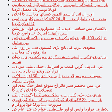
غزہ میں کشیدگی، ایمریٹس ایئرلائن نےاسرائیل کی پروازوں
کو30 نومبر تک معطل کردیا
اوپن اے آئی کا سیم آلٹمین کیساتھ معاہدے کا اعلان
متحدہ عرب امارات نے سال 2024ء کیلئے سرکاری چھٹیوں
کا اعلان کردیا
پاکستان میں سیاسی عہدے کے امیدواروں پر کوئی پوزیشن
نہیں رکھتے: امریکہ نے واضح کردیا
دنیا کی 100 بااثر خواتین کی فہرست میں پاکستانی خواتین
بھی شامل
سعودی عرب کی پانچ بڑی کمپنیوں سے ہزاروں نئی
ملازمتوں کے معاہدے
بھارتی فوج کی ریاستی دہشت گردی میں کشمیری نوجوان
شہید
غزہ کے پناہ گزین کیمپ پر اسرائیلی حملہ، ملبے میں دبے
افراد کی ویڈیو نے دل دہلا دیے
صومالیہ میں سیلاب نے تباہی مچا دی ، 50 افراد ہلاک ،
لاکھوں بے گھر
غزہ میں مختصر سیز فائر آج متوقع،قطر جنگ بندی اور
تفصیلات کا اعلان کرے گا
شیخ زید روڈ پر کاریں نہیں بلکہ دبئی کے لوگ دوڑیں گے
غزہ میں 22 لاکھ افراد کو کھانے پینے کی امداد کی فوری
ضرورت ہے: ورلڈ فوڈ پروگرام
یکطرفہ قراردا واپس لو اور فلسطینی عوام کے قتل عام کی