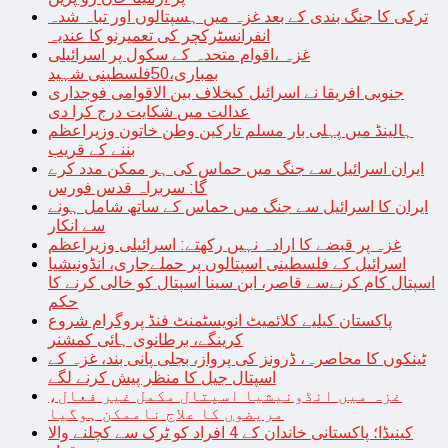
ترکی کا جنگ بندی کے بعد غزہ میں ہسپتالوں اور تباہ شدہ
انفرانسٹرکچر کی تعمیرنو کا عندیہ
غزہ ،اقوام متحدہ کے سکول پر اسرائیلی
بمباری،50فلسطینی شہید
جنوبی افریقا نے اسرائیل کیخلاف بین الاقوامی فوجداری
عدالت میں شکایت درج کرا دی
ہالینڈ میں پہلی بار مسلم تارکین وطن خاتون وزیراعظم
بننے کے قریب
ایران اسرائیل سے جنگ میں حماس کی ہر ممکن مدد کرے
گا: سربراہ قدس فورس
ایران کا اسرائیل سے جنگ میں حماس کے ساتھ شامل ہونے
سے انکار
غزہ پر قبضے کا ارادہ نہیں رکھتے: اسرائیلی وزیراعظم
اسرائیل کے فلسطینی اسپتالوں پر حملےجاری، انڈونیشیا
اسپتال کام کرنےسے قاصر، ابن سینا اسپتال کو خالی کرنے کا
حکم
پاکستان کیلیے کلائمیٹ انویسٹمنٹ فنڈ پروگرام شروع
کرینگے، برطانوی ہائی کمشنر
ٹینکوں کا محاصرہ، ڈرونز کی پرواز، بجلی پانی بند، غزہ کے
اسپتال جیل کا منظر پیش کرنے لگے
غزہ میں انڈونیشیا اسپتال مکمل غیر فعال،
مریضوں کا علاج ناممکن ہوگیا
کینیڈا؛ پاکستانی خاندان کے 4 افراد کو ٹرک سے کچلنے والا