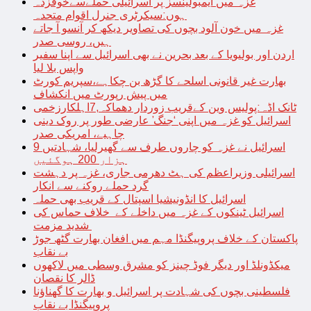
غزہ میں ایمبولینسز پر اسرائیلی حملےسےخوفزدہ
ہوں:سیکرٹری جنرل اقوام متحدہ
غزہ میں خون آلود بچوں کی تصاویر دیکھ کر آنسو آ جاتے
ہیں، روسی صدر
اردن اور بولیویا کے بعد بحرین نے بھی اسرائیل سے اپنا سفیر
واپس بلا لیا
بھارت غیر قانونی اسلحے کا گڑھ بن چکاہے،سپریم کورٹ
میں پیش رپورٹ میں انکشاف
ٹانک اڈہ:پولیس وین کےقریب زوردار دھماکہ,7اہلکارزخمی
اسرائیل کو غزہ میں اپنی ‘جنگ’ عارضی طور پر روک دینی
چاہیے، امریکی صدر
اسرائیل نے غزہ کو چاروں طرف سے گھیرلیا، شہادتیں 9
ہزار 200 ہوگئیں
اسرائیلی وزیراعظم کی ہٹ دھرمی جاری، غزہ پر دہشت
گرد حملے روکنے سے انکار
اسرائیل کا انڈونیشیا اسپتال کے قریب بھی حملہ
اسرائیل ٹینکوں کے غزہ میں داخلے کے خلاف حماس کی
شدید مزمت
پاکستان کے خلاف پروپیگنڈا مہم میں افغان بھارت گٹھ جوڑ
بے نقاب
میکڈونلڈ اور دیگر فوڈ چینز کو مشرق وسطی میں لاکھوں
ڈالر کا نقصان
فلسطینی بچوں کی شہادت پر اسرائیل و بھارت کا گھناؤنا
پروپیگنڈا بے نقاب