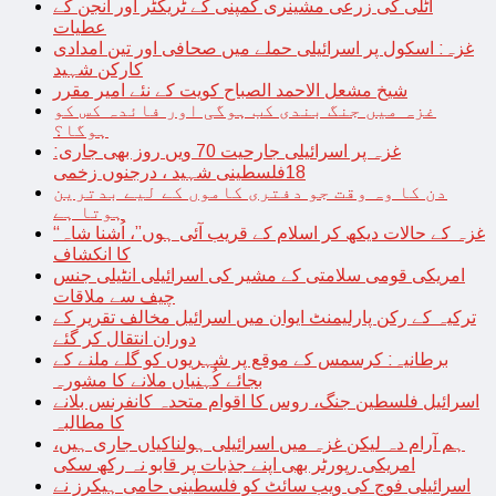
اٹلی کی زرعی مشینری کمپنی کے ٹریکٹر اور انجن کے
عطیات
غزہ: اسکول پر اسرائیلی حملے میں صحافی اور تین امدادی
کارکن شہید
شیخ مشعل الاحمد الصباح کویت کے نئے امیر مقرر
غزہ میں جنگ بندی کب ہوگی اور فائدہ کس کو
ہوگا؟
غزہ پر اسرائیلی جارحیت 70 ویں روز بھی جاری:
18فلسطینی شہید ، درجنوں زخمی
دن کا وہ وقت جو دفتری کاموں کے لیے بدترین
ہوتا ہے
“غزہ کے حالات دیکھ کر اسلام کے قریب آئی ہوں”، اُشنا شاہ
کا انکشاف
امریکی قومی سلامتی کے مشیر کی اسرائیلی انٹیلی جنس
چیف سے ملاقات
ترکیہ کے رکن پارلیمنٹ ایوان میں اسرائیل مخالف تقریر کے
دوران انتقال کر گئے
برطانیہ: کرسمس کے موقع پر شہریوں کو گلے ملنے کے
بجائے کُہنیاں ملانے کا مشورہ
اسرائیل فلسطین جنگ، روس کا اقوام متحدہ کانفرنس بلانے
کا مطالبہ
ہم آرام دہ لیکن غزہ میں اسرائیلی ہولناکیاں جاری ہیں،
امریکی رپورٹر بھی اپنے جذبات پر قابو نہ رکھ سکی
اسرائیلی فوج کی ویب سائٹ کو فلسطینی حامی ہیکرز نے