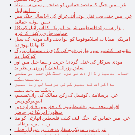
غزہ میں جنگ کا مقصد حماس کو صفحہ ہستی سے مٹانا
ہے، اسرائیل
غزہ میں جتنے بچے قتل ہوئے اُتنےعراق کی 14سالہ جنگ میں
نہیں ہوئے، جمائما
18 ہزار سے زائدفلسطینی شہید، امریکہ کا اسرائیل کی
حمایت جاری رکھنے کا عزم
امریکی میڈیا نے اسلاموفوبیا کو ہوا دینے والے مودی کے سیل
کا بھانڈا پھوڑ دیا
مقبوضہ کشمیر میں بھارتی فوج کی گاڑی نے مسلمان بزرگ
کو کچل دیا
مودی سرکار کی غنڈہ گردی؛ حریت رہنما جیل میں اور
سابق وزرائے اعلیٰ گھروں پر نظربند
حماس ہتھیار ڈال دے تو غزہ جنگ کل ختم ہو سکتی
ہے،امریکہ
مذاکرات کے بغیر کوئی یرغمالی رہا نہیں
ہوگا،ابوعبیدہ
غزہ پرسلامتی کونسل کےرکن ممالک کی رائےتقسیم،
انتونیوگوتریس
اقوام متحدہ میں فلسطینیوں کے حق میں 5 قراردادیں
منظور؛ امریکا غیر حاضر
غزہ میں حماس کی جگہ لینے کیلیے فلسطین اتھارٹی کو منا
رہے ہیں، برطانیہ
عراق میں امریکی سفارت خانے پر میزائل حملہ
غزہ؛ حماس سے لڑائی میں اسرائیل کے سابق آرمی