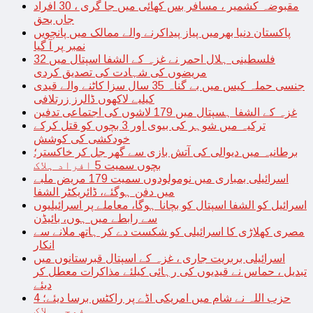
مقبوضہ کشمیر ، مسافر بس کھائی میں جا گری ، 30 افراد
جاں بحق
پاکستان دنیا بھرمیں پیاز پیداکرنے والے ممالک میں پانچویں
نمبر پر آ گیا
فلسطینی ہلال احمر نے غزہ کے الشفا اسپتال میں 32
مریضوں کی شہادت کی تصدیق کردی
جنسی حملہ کیس میں بے گناہ 35 سال سزا کاٹنے والے قیدی
کیلیے لاکھوں ڈالرز زرتلافی
غزہ کے الشفا ہسپتال میں 179 لاشوں کی اجتماعی تدفین
ترکیہ میں شوہر کی بیوی اور 3 بچوں کو قتل کرکے
خودکشی کی کوشش
برطانیہ میں دیوالی کی آتش بازی سے گھر جل کر خاکستر؛
بچوں سمیت 5 افراد ہلاک
اسرائیلی بمباری میں نومولودوں سمیت 179 مریض ملبے
میں دفن ہوگئے، ڈائریکٹر الشفا
اسرائیل کو الشفا اسپتال کو بچانا ہوگا، معاملے پر اسرائیلیوں
سے رابطے میں ہوں، بائیڈن
مصری کھلاڑی کا اسرائیلی کو شکست دے کر ہاتھ ملانے سے
انکار
اسرائیلی بربریت جاری ، غزہ کے اسپتال قبرستانوں میں
تبدیل ، حماس نے قیدیوں کی رہائی کیلئے مذاکرات معطل کر
دیئے
حزب اللہ نے شام میں امریکی اڈے پر راکٹس برسا دیئے؛ 4
فوجی ہلاک