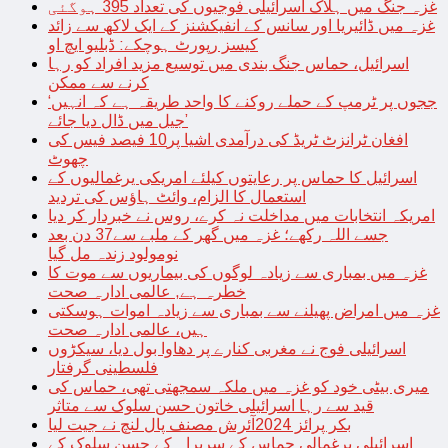
غزہ جنگ میں ہلاک اسرائیلی فوجیوں کی تعداد 395 ہوگئی
غزہ میں ڈائیریا اور سانس کے انفیکشنز کے ایک لاکھ سے زائد
کیسز رپورٹ ہوچکے: ڈبلیو ایچ او
اسرائیل، حماس جنگ بندی میں توسیع مزید افراد کو رہا
کرنے سے ممکن
‘ججوں پر ٹرمپ کے حملے روکنے کا واحد طریقہ ہے کہ انہیں
جیل میں ڈال دیا جائے’
افغان ٹرانزٹ ٹریڈ کی درآمدی اشیا پر10 فیصد فیس کی
چھوٹ
اسرائیل کا حماس پر رعایتوں کیلئے امریکی یرغمالیوں کے
استعمال کا الزام، وائٹ ہاؤس کی تردید
امریکہ انتخابات میں مداخلت نہ کرے، روس نے خبردار کر دیا
جسے اللہ رکھے؛ غزہ میں گھر کے ملبے سے37 دن بعد
نومولود زندہ مل گیا
غزہ میں بمباری سے زیادہ لوگوں کی بیماریوں سے موت کا
خطرہ ہے, عالمی ادارہ صحت
غزہ میں امراض پھیلنے سے بمباری سے زیادہ اموات ہوسکتی
ہیں، عالمی ادارہ صحت
اسرائیلی فوج نے مغربی کنارے پر دھاوا بول دیا، سیکڑوں
فلسطینی گرفتار
میری بیٹی خود کو غزہ میں ملکہ سمجھتی تھی، حماس کی
قید سے رہا اسرائیلی خاتون حسن سلوک سے متاثر
بکر پرائز 2024آئرش مصنف پال لنچ نے جیت لیا
اسرائیلی یرغمالی حماس کے سربراہ کے حسن سلوک کے