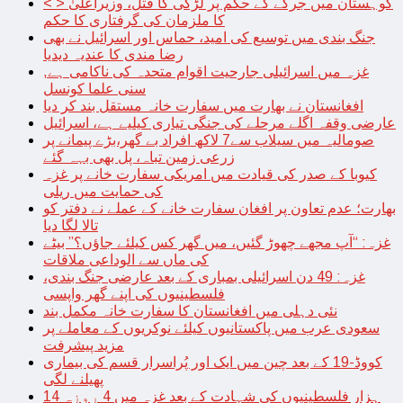
< > کوہستان میں جرگے کے حکم پر لڑکی کا قتل، وزیراعلیٰ
کا ملزمان کی گرفتاری کا حکم
جنگ بندی میں توسیع کی امید، حماس اور اسرائیل نے بھی
رضا مندی کا عندیہ دیدیا
غزہ میں اسرائیلی جارحیت اقوام متحدہ کی ناکامی ہے,
سنی علما کونسل
افغانستان نے بھارت میں سفارت خانہ مستقل بند کر دیا
عارضی وقفہ اگلے مرحلے کی جنگی تیاری کیلیے ہے، اسرائیل
صومالیہ میں سیلاب سے7 لاکھ افراد بے گھر،بڑے پیمانے پر
زرعی زمین تباہ، پل بھی بہہ گئے
کیوبا کے صدر کی قیادت میں امریکی سفارت خانے پر غزہ
کی حمایت میں ریلی
بھارت؛ عدم تعاون پر افغان سفارت خانے کے عملے نے دفتر کو
تالا لگا دیا
غزہ: “آپ مجھے چھوڑ گئیں، میں گھر کس کیلئے جاؤں؟” بیٹے
کی ماں سے الوداعی ملاقات
غزہ: 49 دن اسرائیلی بمباری کے بعد عارضی جنگ بندی،
فلسطینیوں کی اپنے گھر واپسی
نئی دہلی میں افغانستان کا سفارت خانہ مکمل بند
سعودی عرب میں پاکستانیوں کیلئے نوکریوں کے معاملے پر
مزید پیشرفت
کووڈ-19 کے بعد چین میں ایک اور پُراسرار قسم کی بیماری
پھیلنے لگی
14 ہزار فلسطینیوں کی شہادت کے بعد غزہ میں 4 روزہ