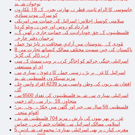
نوجوان شہید
جاسوسی کا الزام ثابت، قطر نے بھارتی بحریہ کے 8 اہلکاروں
کو سزائے موت سنادی
سلامتی کونسل اجلاس؛ اسرائیل کی حمایت میں امریکی
قرارداد کو روس اور چین نے ویٹو کردیا
فلسطینیوں کے حق خودارادیت کی حمایت جاری رکھیں گے،
ترجمان دفتر خارجہ
مُودی کے ہندوستان میں آزادیِ صحافت پر تابڑ توڑ حملے
پاکستان کی چین سمیت مختلف ممالک کیساتھ تجارت میں 8
ارب ڈالر کی گڑبڑ
اسرائیلی جنگی جرائم کو اجاگر کرنے پر ویب سمٹ کے سی
ای او مستعفی
اسرائیل کا غزہ پر بڑے زمینی حملے کا دعویٰ ، بمباری سے
مزید سینکڑوں فلسطینی شہید
افغان شہریوں کی وطن واپسی،مزید 4239 افراد واپس چلے
گئے
اسرائیلی بمباری سے شہید فلسطینیوں کی تعداد 6500 سے
متجاوز، 16 ہزار سے زائد زخمی
فلسطینی 56 سال سے جبر اور گٹھن میں جکڑے ہوئے ہیں؛
اقوامِ متحدہ
غزہ پر پھر بموں کی بارش ، مزید 704 فلسطینی شہید ،
اسلامی ممالک اسرائیل سے تعلقات ختم کریں ، حماس
مغربی کنارے پر بھی اسرائیلی بمباری؛ مجموعی شہادتیں 5