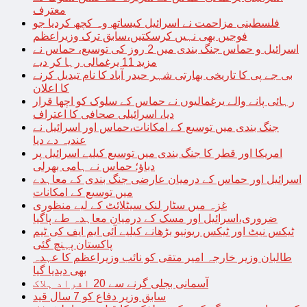
معترف
فلسطینی مزاحمت نے اسرائیل کیساتھ وہ کچھ کردیا جو
فوجیں بھی نہیں کرسکتیں،سابق ترک وزیراعظم
اسرائیل و حماس جنگ بندی میں 2 روز کی توسیع، حماس نے
مزید 11 یرغمالی رہا کر دیے
بی جے پی کا تاریخی بھارتی شہر حیدر آباد کا نام تبدیل کرنے
کا اعلان
رہائی پانے والے یرغمالیوں نے حماس کے سلوک کو اچھا قرار
دیا، اسرائیلی صحافی کا اعتراف
جنگ بندی میں توسیع کے امکانات،حماس اور اسرائیل نے
عندیہ دے دیا
امریکا اور قطر کا جنگ بندی میں توسیع کیلیے اسرائیل پر
دباؤ؛ حماس نے ہامی بھرلی
اسرائیل اور حماس کے درمیان عارضی جنگ بندی کے معاہدے
میں توسیع کے امکانات
غزہ میں سٹار لنک سیٹلائٹ کے لیے منظوری
ضروری،اسرائیل اور مسک کے درمیان معاہدہ طے پاگیا
ٹیکس نیٹ اور ٹیکس ریونیو بڑھانے کیلیے آئی ایم ایف کی ٹیم
پاکستان پہنچ گئی
طالبان وزیر خارجہ امیر متقی کو نائب وزیراعظم کا عہدہ
بھی دیدیا گیا
آسمانی بجلی گرنے سے 20 افراد ہلاک
سابق وزیر دفاع کو 7 سال قید