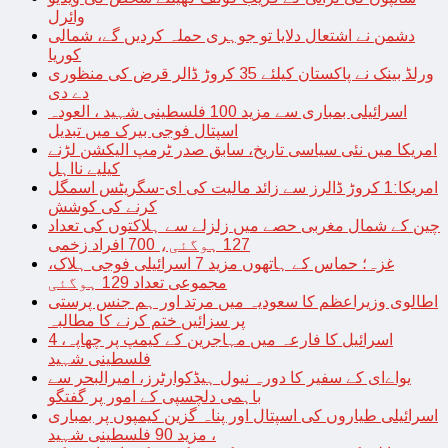
وائرل
دشمن نے اشتعال دلایا تو جوہری حملہ کردیں گے، شمالی
کوریا
ورلڈ بینک نے پاکستان کیلئے 35 کروڑ ڈالر قرض کی منظوری
دے دی
اسرائیلی بمباری سے مزید 100 فلسطینی شہید ، العودہ
اسپتال فوجی بیرک میں تبدیل
امریکا میں نئی سیاسی تاریخ، سابق صدر ٹرمپ الیکشن لڑنے
کیلیے نااہل
امریکا:1 کروڑ ڈالرز سے زائد مالیت کی ای-سگریٹس اسمگل
کرنے کی کوشش
چین کے شمال مغربی حصے میں زلزلے سے ہلاکتوں کی تعداد
127 ہوگئی، 700 افراد زخمی
غزہ؛ حماس کے ہاتھوں مزید 7 اسرائیلی فوجی ہلاک،
مجموعی تعداد 129 ہوگئی
اطالوی وزیراعظم کا سعودیہ میں مرتد اور ہم جنس پرستی
پر سزائیں ختم کرنے کا مطالبہ
اسرائیل کا فارعہ میں مہاجرین کے کیمپ پر چھاپہ، 4
فلسطینی شہید
یواےای کے سفیر کا دورہ نیول ہیڈکوارٹرز، امیرالبحر سے
باہمی دلچسپی کے امور پر گفتگو
اسرائیلی طیاروں کی اسپتال اور پناہ گزین کیمپوں پر بمباری
، مزید 90 فلسطینی شہید