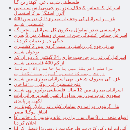
فلسطینی شہید ، غزہ کھنڈر بن گیا
اسرائیل کا حماس کیخلاف لیزر اور جی پی ایس سے لیس
‘آئرن اسٹنگ’ بم کا استعمال
غزہ پر اسرائیل کی وحشیانہ بمباری؛ ایک دن میں 400
فلسطینی شہید
فرانسیسی صدر ایمانوئل میکرون کل اسرائیل پہنچیں گے
اسرائیل حماس کشیدگی چین نے مشرق وسطیٰ میں 6 بحری
جنگی جہاز تعینات کر دیئے
بھارتی فوج کی ریاستی دہشت گردی میں 2 کشمیری
نوجوان شہید
اسرائیل کی غزہ پر جارحیت جاری، 24 گھنٹوں کے دوران کم
از کم 400 فلسطینی شہید
براعظم افریقا میں پایا جانے والا انوکھا
درخت، جسے کاٹنے پر ’لہو‘ رسنے لگتا ہے
غزہ کی معروف شاعرہ بھی اسرائیلی بمباری میں شہید
فتح فلسطین کی ہوگی ہے: ثنا خان
اسرائیلی بمباری میں 12 سالہ فلسطینی یوٹیوبر بھی شہید
سعودی عرب میں زیورات اور آرائشی اشیا پر قرآنی آیات
لکھنے پر پابندی
پناہ گزینوں اور امدادی سامان کیلیے غزہ بارڈر کھولنے پر
اتفاق ہوگیا؛ مصر
اقوام متحدہ نے 8 سال سے ایران پر عائد پابندیوں کے خاتمے کا
اعلان کر دیا
آئی ایم ایف کی کڑی شرط، حکومت نے بھی بڑا فیصلہ کر لیا