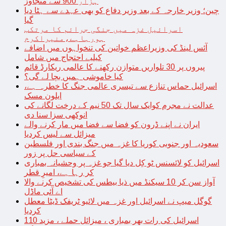
ہزار 900 سے متجاوز
چین؛ وزیر خارجہ کے بعد وزیر دفاع کو بھی عہدے سے ہٹا دیا
گیا
اسرائیل غزہ میں جنگی جرائم کا مرتکب
ہورہاہے،منیراکرم
آئس لینڈ کی وزیراعظم خواتین کی تنخواہوں میں اضافے
کیلیے احتجاج میں شامل
پیروں پر 30 تلواریں متوازن رکھنے کا عالمی ریکارڈ قائم
کیا خاموشی ہمیں بچا لے گی؟
اسرائیل حماس تنازع سے تیسری عالمی جنگ کا خطرہ ہے،
ایلون مسک
عدالت نے مجرم کوایک سال تک 50 نیم کے درخت لگانے کی
انوکھی سزا سنا دی
ایران نے اپنے ڈرون کو فضا سے فضا میں مار کرنے والے
میزائل سے لیس کردیا
سعودیہ اور جنوبی کوریا کا غزہ میں جنگ بندی اور فلسطین
کے سیاسی حل پر زور
اسرائیل کو لائسنس ٹو کِل دیا گیا جو غزہ پر وحشیانہ بمباری
کر رہا ہے، امیرِ قطر
آواز سن کر 10 سیکنڈ میں ذیا بیطس کی تشخیص کرنے والا
اے آئی ماڈل
گوگل میپ نے اسرائیل اور غزہ میں لائیو ٹریفک ڈیٹا معطل
کردیا
اسرائیل کی رات بھر بمباری ، میزائل حملے ، مزید 110