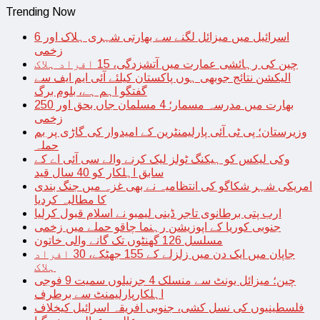
Trending Now
اسرائیل میں میزائل لگنے سے بھارتی شہری ہلاک اور 6
زخمی
چین کی رہائشی عمارت میں آتشزدگی، 15 افراد ہلاک
الیکشن نتائج جوبھی ہوں پاکستان کیلئے آئی ایم ایف سے
گفتگو اہم ہے، بلوم برگ
بھارت میں مدرسہ مسمار؛ 4 مسلمان جاں بحق اور 250
زخمی
وزیرستان؛ پی ٹی آئی پارلیمنٹرین کے امیدوار کی گاڑی پر بم
حملہ
وکی لیکس کو ہیکنگ ٹولز لیک کرنے والے سی آئی اے کے
سابق اہلکار کو 40 سال قید
امریکی شہر شکاگو کی انتظامیہ نے بھی غزہ میں جنگ بندی
کا مطالبہ کردیا
ارب پتی برطانوی تاجر ڈینی لیمبو نے اسلام قبول کرلیا
جنوبی کوریا کے اپوزیشن رہنما چاقو حملے میں زخمی
مسلسل 126 گھنٹوں تک گانے والی خاتون
جاپان میں ایک دن میں زلزلے کے 155 جھٹکے، 30 افراد
ہلاک
چین؛ میزائل یونٹ سے منسلک 4 جرنیلوں سمیت 9 فوجی
اہلکارپارلیمنٹ سے برطرف
فلسطینیوں کی نسل کشی، جنوبی افریقہ اسرائیل کیخلاف