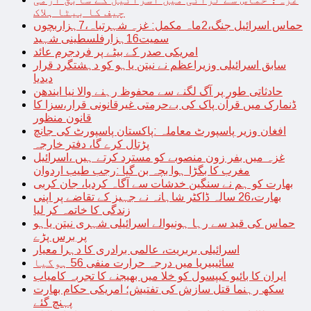
چیف کا بیٹا ہلاک
حماس اسرائیل جنگ،2ماہ مکمل: غزہ شہرتباہ،7ہزاربچوں
سمیت16ہزارفلسطینی شہید
امریکی صدر کے بیٹے پر فردجرم عائد
سابق اسرائیلی وزیراعظم نے نیتن یاہو کو دہشتگرد قرار
دیدیا
حادثاتی طور پر آگ لگنے سے محفوظ رہنے والا نیا ایندھن
ڈنمارک میں قرآن پاک کی بےحرمتی غیرقانونی قرار،سزا کا
قانون منظور
افغان وزیر پاسپورٹ معاملہ :پاکستان پاسپورٹ کی جانچ
پڑتال کرے گا، دفتر خارجہ
غزہ میں بفر زون منصوبے کو مسترد کرتے ہیں ،اسرائیل
مغرب کا بگڑا ہوا بچہ بن گیا :رجب طیب اردوان
بھارت کو ہم نے سنگین خدشات سے آگاہ کردیا، جان کربی
بھارت،26 سالہ ڈاکٹر شاہانہ نے جہیز کے تقاضے پر اپنی
زندگی کا خاتمہ کر لیا
حماس کی قید سے رہا ہونیوالے اسرائیلی شہری نیتن یاہو
پر برس پڑے
اسرائیلی بربریت، عالمی برادری کا دہرا معیار
سائیبیریا میں درجہ حرارت منفی 56 ہوگیا
ایران کا بائیو کیپسول کو خلا میں بھیجنے کا تجربہ کامیاب
سکھ رہنما قتل سازش کی تفتیش؛ امریکی حکام بھارت
پہنچ گئے