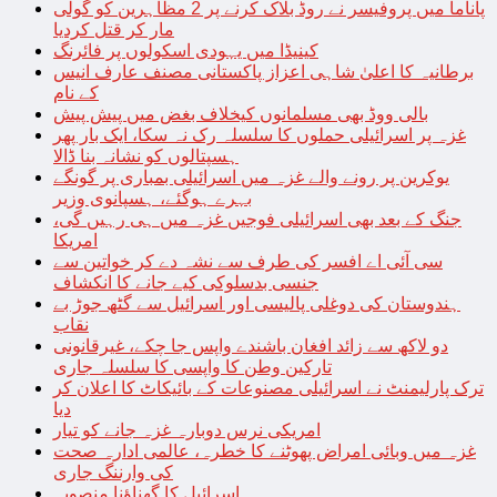
پاناما میں پروفیسر نے روڈ بلاک کرنے پر 2 مظاہرین کو گولی
مار کر قتل کردیا
کینیڈا میں یہودی اسکولوں پر فائرنگ
برطانیہ کا اعلیٰ شاہی اعزاز پاکستانی مصنف عارف انیس
کے نام
بالی ووڈ بھی مسلمانوں کیخلاف بغض میں پیش پیش
غزہ پر اسرائیلی حملوں کا سلسلہ رک نہ سکا، ایک بار پھر
ہسپتالوں کو نشانہ بنا ڈالا
یوکرین پر رونے والے غزہ میں اسرائیلی بمباری پر گونگے
بہرے ہوگئے، ہسپانوی وزیر
جنگ کے بعد بھی اسرائیلی فوجیں غزہ میں ہی رہیں گی،
امریکا
سی آئی اے افسر کی طرف سے نشہ دے کر خواتین سے
جنسی بدسلوکی کیے جانے کا انکشاف
ہندوستان کی دوغلی پالیسی اور اسرائیل سے گٹھ جوڑ بے
نقاب
دو لاکھ سے زائد افغان باشندے واپس جا چکے، غیرقانونی
تارکین وطن کا واپسی کا سلسلہ جاری
ترک پارلیمنٹ نے اسرائیلی مصنوعات کے بائیکاٹ کا اعلان کر
دیا
امریکی نرس دوبارہ غزہ جانے کو تیار
غزہ میں وبائی امراض پھوٹنے کا خطرہ، عالمی ادارہ صحت
کی وارننگ جاری
اسرائیل کا گھناؤنا منصوبہ