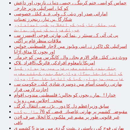
حماس کو ایسے ختم کرینگے ، جیسے دنیا نے نازیوں اور داعش
کو کیا ، اسرائیلی وزیر خارجہ
اماراتی صدر اور دبئی کے ولی عہد کیلئے خصوصی
شکارگاہیں تیار، رینجرز تعینات
غیر ملکی تارکین کو انخلا پر طبی امداد اور
خوراک فراہم کرنے کی ہدایت
پی ٹی آئی کے سینئر رہنما کی بھارتی فوجی آفیسرز سے
ملاقات منظرعام پر آگئی
اسرائیلی ٹک ٹاکرز نے اپنی ویڈیوز میں لاچار فلسطینی خواتین
اور بچوں کا مذاق اُڑایا
ووٹ دینے کیلئے فائر الارم بجانے والے کانگرس مین کو جرمانہ
امریکا:نامعلوم افرادکی فائرنگ،5افرادہلاک
جنگ بندی کیلئے مغرب غزہ میں مزید اور کیا
کرانا چاہتا ہے؟اردوان جنگ بندی کیلئے مغرب
غزہ میں مزید اور کیا کرانا چاہتا ہے؟اردوان
بھارتی ریاست آسام میں دوسری شادی کیلیے حکومت سے
اجازت لازمی قرار
خدارا ! ہمارے بچوں کو بچالیں؛ فلسطینی مندوب اقوام
متحدہ اجلاس میں رو پڑے
سابق وزیراعظم دل کا دورہ پڑنے سے انتقال کرگئے
مقبوضہ کشمیر پر بھارتی غاصبانہ قبضے کو 76 سال ہوگئے
غیر قانونی طور پر مقیم غیر ملکیوں کا انخلا، صرف 4دن
باقی
بھارتی فوج کی ریاستی دہشت گردی میں مزید 5 کشمیری