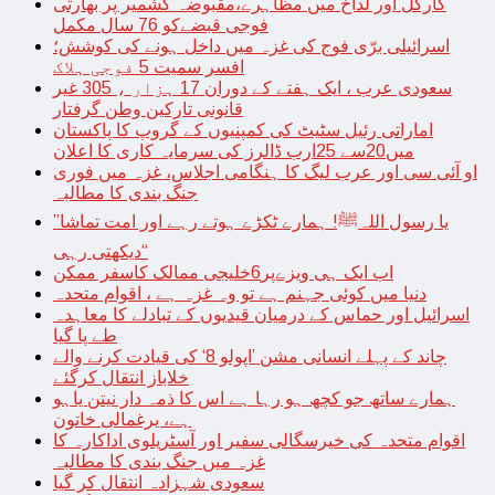
کارگل اور لداخ میں مظاہرے،مقبوضہ کشمیر پر بھارتی
فوجی قبضےکو 76 سال مکمل
اسرائیلی برّی فوج کی غزہ میں داخل ہونے کی کوشش؛
افسر سمیت 5 فوجی ہلاک
سعودی عرب ، ایک ہفتے کے دوران 17 ہزار ، 305 غیر
قانونی تارکین وطن گرفتار
اماراتی رئیل سٹیٹ کی کمپنیوں کے گروپ کا پاکستان
میں20سے 25ارب ڈالرز کی سرمایہ کاری کا اعلان
او آئی سی اور عرب لیگ کا ہنگامی اجلاس، غزہ میں فوری
جنگ بندی کا مطالبہ
’’یا رسول اللہﷺ! ہمارے ٹکڑے ہوتے رہے اور امت تماشا
دیکھتی رہی‘‘
اب ایک ہی ویزےپر6خلیجی ممالک کاسفر ممکن
دنیا میں کوئی جہنم ہے تو وہ غزہ ہے ، اقوام متحدہ
اسرائیل اور حماس کے درمیان قیدیوں کے تبادلے کا معاہدہ
طے پا گیا
چاند کے پہلے انسانی مشن ’اپولو 8‘ کی قیادت کرنے والے
خلاباز انتقال کرگئے
ہمارے ساتھ جو کچھ ہو رہا ہے اس کا ذمہ دار نیتن یاہو
ہے، یرغمالی خاتون
اقوام متحدہ کی خیرسگالی سفیر اور آسٹریلوی اداکارہ کا
غزہ میں جنگ بندی کا مطالبہ
سعودی شہزادہ انتقال کر گیا