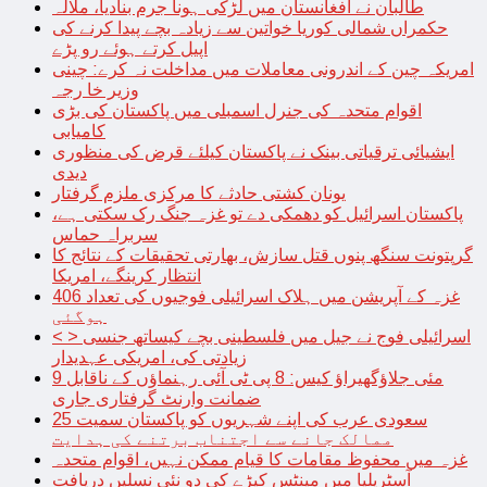
طالبان نے افغانستان میں لڑکی ہونا جرم بنادیا، ملالہ
حکمراں شمالی کوریا خواتین سے زیادہ بچے پیدا کرنے کی
اپیل کرتے ہوئے رو پڑے
امریکہ چین کے اندرونی معاملات میں مداخلت نہ کرے: چینی
وزیر خا رجہ
اقوام متحدہ کی جنرل اسمبلی میں پاکستان کی بڑی
کامیابی
ایشیائی ترقیاتی بینک نے پاکستان کیلئے قرض کی منظوری
دیدی
یونان کشتی حادثے کا مرکزی ملزم گرفتار
پاکستان اسرائیل کو دھمکی دے تو غزہ جنگ رک سکتی ہے،
سربراہ حماس
گرپتونت سنگھ پنوں قتل سازش، بھارتی تحقیقات کے نتائج کا
انتظار کرینگے، امریکا
غزہ کے آپریشن میں ہلاک اسرائیلی فوجیوں کی تعداد 406
ہوگئی
< > اسرائیلی فوج نے جیل میں فلسطینی بچے کیساتھ جنسی
زیادتی کی، امریکی عہدیدار
9 مئی جلاؤگھیراؤ کیس: 8 پی ٹی آئی رہنماؤں کے ناقابل
ضمانت وارنٹ گرفتاری جاری
سعودی عرب کی اپنے شہریوں کو پاکستان سمیت 25
ممالک جانے سے اجتناب برتنے کی ہدایت
غزہ میں محفوظ مقامات کا قیام ممکن نہیں، اقوام متحدہ
آسٹریلیا میں مینٹس کیڑے کی دو نئی نسلیں دریافت