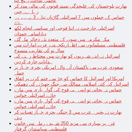
عالمی عدالت پہنچ گیا
بھارت بلوچستان کی علیحدگی پسند قوتوں کی مالی مدد کر
رہا ہے: چین
حماس کے حملوں میں 7 اسرائیلی گاڑیاں تباہ، 3 صہیونی
ہلاک
اسرائیلی جارحیت نے اپنا فوجی اور سیاسی انجام لکھ
دیا،اسامہ حمدان
مکہ مکرمہ میں سونے کے متعدد نئے ذخائر مل گئے
فلسطینی مسلمانوں سے اظہاریکجہتی، عرب امارات میں
سال نو کی تقاریب منسوخ
اسرائیل نے اپنے شہریوں کو بھارت میں محتاط رہنے کی
ہدایات جاری کردیں
سعودی عرب سے پاکستان آنے والے امریکی بحری جہاز پر
حملہ
امریکا اور اسرائیل کا حماس کو جڑ سے ختم کرنے پر اتفاق
اسرائیل کی کئی اسلامی ممالک سے جنگ چھیڑنے کی دھمکی
حماس نہ بچاتی تو اپنی ہی فوج کی گولہ باری میں مارے
جاتے، اسرائیلی خواتین
حماس نہ بچاتی تو اپنی ہی فوج کی گولہ باری میں مارے
جاتے، اسرائیلی خواتین
بھارت نے بحیرہ عرب میں 3 جنگی بحری جہاز تعینات کر
دیئے
غزہ پر بمباری سے مزید 250 شہید ، رملہ میں خاتون
فلسطینی سیاستدان گرفتار