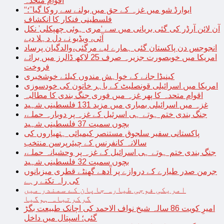
اقوام متحدہ
“ایوارڈ شو میں غزہ کے حق میں بولنے سے روکا گیا”؛
فلسطینی فنکار کا انکشاف
آن لائن آرڈر کی گئی بریانی میں سے ‘مری ہوئی چھپکلی’ نکل
آئی، ویڈیو نے دل دہلا دیے
انجوجس دن پاکستان گئی ہمارے لیے مرگئی،والدگیان پرساد
امریکا میں خوبصورت جزیرہ صرف 25 لاکھ ڈالرز میں برائے
فروخت
کینیڈا جانے کے خواہش مندوں کیلئے خوشخبری
امریکا میں اسرائیلی قونصلیٹ کے باہر خاتون کی خودسوزی
اقوام متحدہ کا پھر غزہ میں فوری جنگ بندی کا مطالبہ
غزہ میں اسرائیلی بمباری میں مزید 131 فلسطینی شہید
جنگ بندی ختم ہوتے ہی اسرئیل کے غزہ پر دوبارہ حملے،
بچوں سمیت 37 فلسطینی شہید
پاکستانی سفیر سلجوق مستنصر کیمیائی ہتھیاروں کی
سالانہ کانفرنس کے چیئرپرسن منتخب
جنگ بندی ختم ہوتے ہی اسرائیل کے غزہ پر وحشیانہ حملے،
بچوں سمیت 32 فلسطینی شہید
جرمن صدر طیارے کے دروازے پر آدھے گھنٹے قطری میزبانوں
کی راہ تکتے رہے
امریکی فوجی طیارہ جاپان کے سمندر میں
گرکرتباہ ہوگیا
امیرِ کویت 86 سالہ شیخ نواف الاحمد کی اچانک طبیعت بگڑ
گئی؛ اسپتال میں داخل