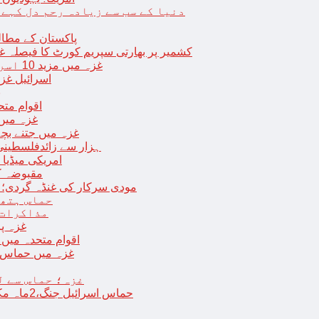
دنیا کے سب سے زیادہ رحم دل کہے
پاکستان کے مطال
کشمیر پر بھارتی سپریم کورٹ کا فیصلہ غی
غزہ میں مزید 10 اسرائیلی فوجی ہلاک؛ 2 یرغمالی فوجیوں کی لاشیں بھی برآمد
اسرائیل غز
ب
اقوام مت
غزہ میں
غزہ میں جتنے بچے قتل ہوئے اُت
18 ہزار سے زائدفلسطی
امریکی میڈیا ن
مقبوضہ ک
مودی سرکار کی غنڈہ گردی؛ حر
حماس ہتھی
مذاکرات 
غزہ پ
اقوام متحدہ میں فلسطینیوں کے 
غزہ میں حماس کی
غزہ؛ حماس سے ل
حماس اسرائیل جنگ،2ماہ مکمل: غزہ شہرتباہ،7ہزاربچوں سمیت16ہزارفلسطینی شہید