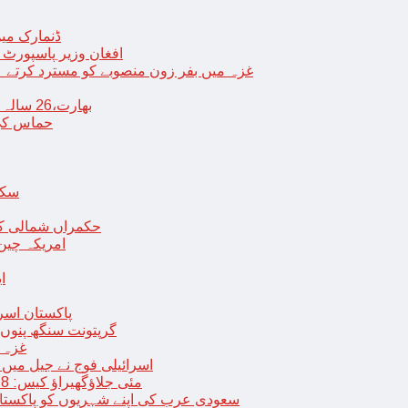
ڈنمارک میں
افغان وزیر پاسپورٹ 
غزہ میں بفر زون منصوبے کو مسترد کرتے ہی
بھارت،26 سالہ ڈاکٹر شاہانہ نے جہیز کے تقاضے پر اپنی زندگی کا خاتمہ کر لیا
حماس کی 
سکھ
حکمراں شمالی کور
امریکہ چین
ا
پاکستان اسر
گرپتونت سنگھ پنوں ق
غزہ ک
< > اسرائیلی فوج نے جیل 
9 مئی جلاؤگھیراؤ کیس: 8 پی ٹی آئی رہنماؤں کے ناقابل ضمانت وارنٹ گرفتاری جاری
سعودی عرب کی اپنے شہریوں کو پاکستان سمیت 25 ممالک جانے سے اجتناب