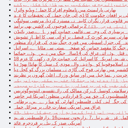
 جانےوالے جج فرینک کیپریو سرطان کا شکار ہوگئے
بھارتی پارلیمنٹ میں نامعلوم افراد کا حملہ؛ ویڈیو وائرل
بے پر افغان حکومت کا ڈی آئی خان حملے کی تحقیقات کا عہد
ر قانونی قرار، نگران کابینہ نے مسترد کردیا، مرتضی سولنگی
ہ پربمباری کی وجہ سےعالمی حمایت کھو رہا ہے،صدر بائیڈن
ھارتی سپریم کورٹ کے فیصلے پر او آئی سی کا اظہارِ تشویش
حدہ کی جنرل اسمبلی میں فوری جنگ بندی کی قرارداد منظور
 جنگ کا مقصد حماس کو صفحہ ہستی سے مٹانا ہے، اسرائیل
نےعراق کی 14سالہ جنگ میں نہیں ہوئے، جمائما
نی شہید، امریکہ کا اسرائیل کی حمایت جاری رکھنے کا عزم
ے اسلاموفوبیا کو ہوا دینے والے مودی کے سیل کا بھانڈا پھوڑ دیا
شمیر میں بھارتی فوج کی گاڑی نے مسلمان بزرگ کو کچل دیا
یت رہنما جیل میں اور سابق وزرائے اعلیٰ گھروں پر نظربند
ار ڈال دے تو غزہ جنگ کل ختم ہو سکتی ہے،امریکہ
کے بغیر کوئی یرغمالی رہا نہیں ہوگا،ابوعبیدہ
رسلامتی کونسل کےرکن ممالک کی رائےتقسیم، انتونیوگوتریس
حق میں 5 قراردادیں منظور؛ امریکا غیر حاضر
 جگہ لینے کیلیے فلسطین اتھارٹی کو منا رہے ہیں، برطانیہ
عراق میں امریکی سفارت خانے پر میزائل حملہ
ڑائی میں اسرائیل کے سابق آرمی چیف کا بیٹا ہلاک
امریکی صدر کے بیٹے پر فردجرم عائد