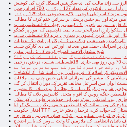
توں کی تعداد 127 ہوگئی، 700 افراد زخمی
مجموعی تعداد 129 ہوگئی
میں مرتد اور ہم جنس پرستی پر سزائیں ختم کرنے کا مطالبہ
 فارعہ میں مہاجرین کے کیمپ پر چھاپہ، 4 فلسطینی شہید
ل ہیڈکوارٹرز، امیرالبحر سے باہمی دلچسپی کے امور پر گفتگو
پناہ گزین کیمپوں پر بمباری ، مزید 90 فلسطینی شہید
اٹلی کی زرعی مشینری کمپنی کے ٹریکٹر اور انجن کے عطیات
ل پر اسرائیلی حملے میں صحافی اور تین امدادی کارکن شہید
شیخ مشعل الاحمد الصباح کویت کے نئے امیر مقرر
غزہ میں جنگ بندی کب ہوگی اور فائدہ کس کو ہوگا؟
جنوں زخمی
کا وہ وقت جو دفتری کاموں کے لیے بدترین ہوتا ہے
لات دیکھ کر اسلام کے قریب آئی ہوں”، اُشنا شاہ کا انکشاف
سلامتی کے مشیر کی اسرائیلی انٹیلی جنس چیف سے ملاقات
یمنٹ ایوان میں اسرائیل مخالف تقریر کے دوران انتقال کر گئے
ع پر شہریوں کو گلے ملنے کے بجائے کُہنیاں ملانے کا مشورہ
فلسطین جنگ، روس کا اقوام متحدہ کانفرنس بلانے کا مطالبہ
اری ہیں، امریکی رپورٹر بھی اپنے جذبات پر قابو نہ رکھ سکی
ی فوج کی ویب سائٹ کو فلسطینی حامی ہیکرز نے ہیک کر لیا
قیادت کو پاکستان کے حوالے کرے، ترجمان دفتر خارجہ
ین ٹریٹری کو کبھی تسلیم نہیں کیا: ترجمان چینی وزارت خارجہ
 بائیڈن انتظامیہ کے ملازمین کا وائٹ ہاوس کے باہر احتجاج
ں کا فلسطینیوں کی حمایت میں مظاہرہ، مرکزی شاہراہ بلاک