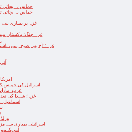
حماس نہ بچاتی تو
حماس نہ بچاتی تو
غزہ پر بمباری سے مزید 250 شہید ، رملہ میں خاتون فلسطینی س
غزہ جنگ؛ پاکستان میں
رو
غزہ: ‘آج بھی صبح ہمیں ناش
آئی
امریکا کا 2030 تک چاند پر ایک بار پھر انسانی
اسرائیل کی حماس کو 35 قیدیوں کی رہائی کے بدلے 7 روزہ جنگ بندی کی 
عرب امارات
غزہ؛ شہدا کی تعداد 20 ہزار ہوگئی، اقوام متحدہ کی قرارداد پر ووٹنگ 
اسماعیل ہن
سا
د
ورلڈ بینک ن
اسرائیلی بمباری سے مزید 100 فلسطینی شہید ، العودہ اسپتال فوجی بیرک می
امریکا میں