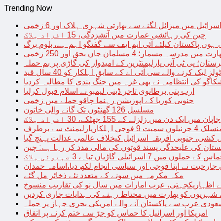
Trending Now
سرائیل میں میزائل لگنے سے بھارتی شہری ہلاک اور 6 زخمی
چین کی رہائشی عمارت میں آتشزدگی، 15 افراد ہلاک
 ہوں پاکستان کیلئے آئی ایم ایف سے گفتگو اہم ہے، بلوم برگ
رت میں مدرسہ مسمار؛ 4 مسلمان جاں بحق اور 250 زخمی
رستان؛ پی ٹی آئی پارلیمنٹرین کے امیدوار کی گاڑی پر بم حملہ
یک کرنے والے سی آئی اے کے سابق اہلکار کو 40 سال قید
اگو کی انتظامیہ نے بھی غزہ میں جنگ بندی کا مطالبہ کردیا
ارب پتی برطانوی تاجر ڈینی لیمبو نے اسلام قبول کرلیا
جنوبی کوریا کے اپوزیشن رہنما چاقو حملے میں زخمی
مسلسل 126 گھنٹوں تک گانے والی خاتون
جاپان میں ایک دن میں زلزلے کے 155 جھٹکے، 30 افراد ہلاک
ارلیمنٹ سے برطرف
کشی، جنوبی افریقہ اسرائیل کیخلاف عالمی عدالت پہنچ گیا
ستان کی علیحدگی پسند قوتوں کی مالی مدد کر رہا ہے: چین
س کے حملوں میں 7 اسرائیلی گاڑیاں تباہ، 3 صہیونی ہلاک
 جارحیت نے اپنا فوجی اور سیاسی انجام لکھ دیا،اسامہ حمدان
مکہ مکرمہ میں سونے کے متعدد نئے ذخائر مل گئے
اظہاریکجہتی، عرب امارات میں سال نو کی تقاریب منسوخ
نے شہریوں کو بھارت میں محتاط رہنے کی ہدایات جاری کردیں
ودی عرب سے پاکستان آنے والے امریکی بحری جہاز پر حملہ
امریکا اور اسرائیل کا حماس کو جڑ سے ختم کرنے پر اتفاق