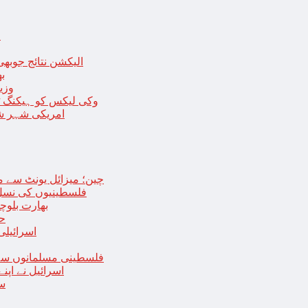
ا
الیکشن نتائج جوبھی
بھا
وزی
وکی لیکس کو ہیکنگ ٹولز ل
امریکی شہر شک
چین؛ میزائل یونٹ سے منسلک 4 جرنیلوں سمیت 9 فوجی اہلکارپ
فلسطینیوں کی نسل 
بھارت بلوچ
حما
اسرائیلی
فلسطینی مسلمانوں سے 
اسرائیل نے اپ
سع