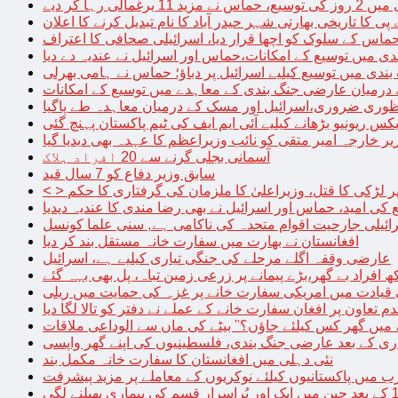
الی رہا کر دیے
پی کا تاریخی بھارتی شہر حیدر آباد کا نام تبدیل کرنے کا اعلان
 حماس کے سلوک کو اچھا قرار دیا، اسرائیلی صحافی کا اعتراف
دی میں توسیع کے امکانات،حماس اور اسرائیل نے عندیہ دے دیا
 بندی میں توسیع کیلیے اسرائیل پر دباؤ؛ حماس نے ہامی بھرلی
 درمیان عارضی جنگ بندی کے معاہدے میں توسیع کے امکانات
نظوری ضروری،اسرائیل اور مسک کے درمیان معاہدہ طے پاگیا
کس ریونیو بڑھانے کیلیے آئی ایم ایف کی ٹیم پاکستان پہنچ گئی
یر خارجہ امیر متقی کو نائب وزیراعظم کا عہدہ بھی دیدیا گیا
آسمانی بجلی گرنے سے 20 افراد ہلاک
سابق وزیر دفاع کو 7 سال قید
پر لڑکی کا قتل، وزیراعلیٰ کا ملزمان کی گرفتاری کا حکم
کی امید، حماس اور اسرائیل نے بھی رضا مندی کا عندیہ دیدیا
ائیلی جارحیت اقوام متحدہ کی ناکامی ہے, سنی علما کونسل
افغانستان نے بھارت میں سفارت خانہ مستقل بند کر دیا
عارضی وقفہ اگلے مرحلے کی جنگی تیاری کیلیے ہے، اسرائیل
 قیادت میں امریکی سفارت خانے پر غزہ کی حمایت میں ریلی
م تعاون پر افغان سفارت خانے کے عملے نے دفتر کو تالا لگا دیا
 میں گھر کس کیلئے جاؤں؟” بیٹے کی ماں سے الوداعی ملاقات
نئی دہلی میں افغانستان کا سفارت خانہ مکمل بند
میں پاکستانیوں کیلئے نوکریوں کے معاملے پر مزید پیشرفت