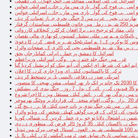
اسرائیل کی کئی اسلامی ممالک سے جنگ چھیڑنے کی دھمکی
 اپنی ہی فوج کی گولہ باری میں مارے جاتے، اسرائیلی خواتین
 اپنی ہی فوج کی گولہ باری میں مارے جاتے، اسرائیلی خواتین
بھارت نے بحیرہ عرب میں 3 جنگی بحری جہاز تعینات کر دیئے
یاستدان گرفتار
ذاتی مفاد کو ترجیح دینے پر3 افغان کرکٹرز کیخلاف کارروائی
 بائیکاٹ مہم سے ملٹی نیشنل کمپنیوں کو بھاری مالی نقصان
س کا یوکرین کے اہم اسٹریٹجک شہر پر قبضہ کرنے کا دعویٰ
تہ نہیں ملا’، شہید فلسطینی بچی کی ڈائری کے صفحات وائرل
اسرائیل کا دمشق پر حملہ، ایرانی کمانڈرجاں بحق
غزہ میں جنگ جلد ختم نہیں ہوگی، اسرائیلی وزیراعظم
 ایم ایف کی شرط، ای ایکس آئی ایم بینک کو آپریشنل کردیا گیا
ترکیہ کا پاکستانیوں کیلئے ای ویزا جاری کرنے کا اعلان
امریکی صدر نے دفاعی پالیسی بل پر دستخط کر دیئے
 مشن بھیجنے کا منصوبہ
پیشکش
 میں زندگی بھر کی رہائش کیلئے مستقل ویزے کا اجرا شروع
پھرموخر
یہ غزہ میں نئی جنگ بندی پر بات چیت کیلئے قاہرہ پہنچ گئے
نپوں کی لڑائی کے قریب گولف کھیلتے شخص کی ویڈیو وائرل
شمن نے اشتعال دلایا تو جوہری حملہ کردیں گے، شمالی کوریا
ے پاکستان کیلئے 35 کروڑ ڈالر قرض کی منظوری دے دی
ں تبدیل
 نئی سیاسی تاریخ، سابق صدر ٹرمپ الیکشن لڑنے کیلیے نااہل