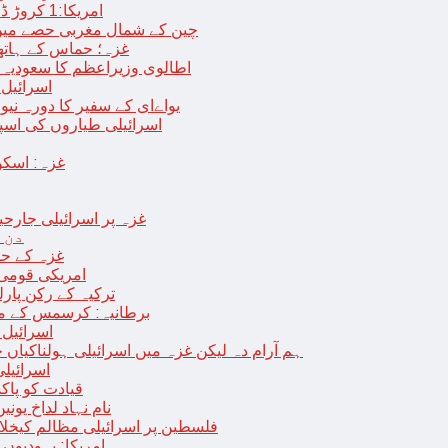
امریکا:1 کروڑ ڈالرز سے زائد مالیت کی ای-سگریٹس اسمگل کرنے کی کوشش
چین کے شمال مغربی حصے میں زلزلے سے ہلاک
غزہ؛ حماس کے ہاتھوں مزید 7 اسرائیلی فوجی ہلاک، 
اطالوی وزیراعظم کا سعودیہ 
اسرائیل کا
یواےای کے سفیر کا دورہ نیو
اسرائیلی طیاروں کی اسپتال اور 
غزہ: اسکو
غزہ پر اسرائیلی جارحیت 70 ویں روز بھی جاری: 18فلسطینی شہید ، در
دن 
“غزہ کے حا
امریکی قومی 
ترکیہ کے رکن پارل
برطانیہ: کرسمس کے موق
اسرائیل 
ہم آرام دہ لیکن غزہ میں اسرائیلی ہولناکیاں ج
اسرائیل
افغان حکومت TTP 
نام نہاد لداخ یون
فلسطین پر اسرائیلی مظالم کیخلاف
امریکا: یہودیو