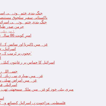
جنگ بندی ختم ہوتے ہی اسرئیل کے 
پاکستانی سفیر سلجوق مستنصر 
جنگ بندی ختم ہوتے ہی اسرائیل کے غ
جرمن صدر طیارے
امریکی 
امیرِ کویت 86 سالہ شیخ نواف الاحمد کی اچانک طبیعت بگڑ گئی؛ اسپتال میں داخل
غزہ میں ڈائیریا اور سانس کے ان
اسرائیل، 
‘ججوں پر ٹرمپ کے حملے روکنے کا واحد طریقہ ہے کہ انہیں جیل میں ڈال دیا جائے’
ا
اسرائیل کا حماس پر رعایتوں کیلئے 
جسے اللہ رکھے؛ غزہ
غزہ میں بمباری سے زیادہ 
غزہ میں امراض پھیلنے 
اسرائیلی فو
میری بیٹی خود کو غزہ میں ملکہ سمجھتی تھی،
اسر
فلسطینی مزاحمت نے اسرائیل کیساتھ وہ ک