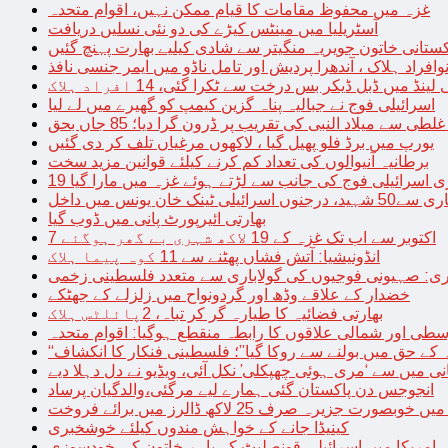
غزہ میں محفوظ مقامات کا قیام ممکن نہیں، اقوام متحدہ
آسٹریلیا میں مینٹس کیڑے کی دو نئی نسلیں دریافت
کستانی خاتون جویریہ منگیتر سے شادی کیلیے بھارت پہنچ گئیں
فراد ہلاک ، آندھرا پردیش اور تامل ناڈو میں ایمر جنسی نافذ
 لینڈ میں ڈبل ڈیکر بس درخت سے ٹکرا گئی، 14 افراد ہلاک
اسرائیلی فوج نے جبالیہ پناہ گزین کیمپ کو گھیرے میں لے لیا
طی سے میلاد النبی کی تقریب پر ڈرون گرا دیا؛ 85 جاں بحق
یورپ میں برڈ فلو پھیل گیا ، لاکھوں مرغیاں تلف کر دی گئیں
برطانیہ آنیوالوں کی تعداد کم کرنے کیلئے قوانین مزید سخت
ری اسرائیلی فوج کی جانب سے لڑتے ہوئے غزہ میں مارا گیا
نک خان یونس میں داخل
بھارتی ائیرپورٹ پانی میں ڈوب گیا
7 اکتوبر سے اب تک غزہ کے 19 لاکھ شہری بے گھر ہوگئے
انڈونیشیا: آتش فشاں پھٹنے سے 11 کوہ پیما ہلاک
اری: صہیونی فوجیوں کی گولاباری سے متعدد فلسطینی زخمی
خضدار کے علاقے وڈھ اور گردونواح میں زلزلے کے جھٹکے
بھارتی فضائیہ کا طیارہ گر کر تباہ، 2پائلٹس ہلاک
طی اور شمالی علاقوں کا رابطہ منقطع ہوگیا: اقوام متحدہ
ہ کے حق میں بولنے سے روکا گیا”؛ فلسطینی فنکار کا انکشاف
یانی میں سے ‘مری ہوئی چھپکلی’ نکل آئی، ویڈیو نے دل دہلا دیے
انجوجس دن پاکستان گئی ہمارے لیے مرگئی،والدگیان پرساد
خوبصورت جزیرہ صرف 25 لاکھ ڈالرز میں برائے فروخت
کینیڈا جانے کے خواہش مندوں کیلئے خوشخبری
امریکا میں اسرائیلی قونصلیٹ کے باہر خاتون کی خودسوزی