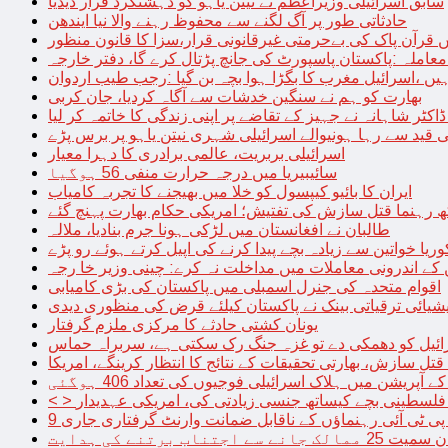
سابق اسرائیلی وزیراعظم نے نیتن یاہو کو دہشتگرد قرار دیدیا
حادثاتی طور پر آگ لگنے سے محفوظ رہنے والا نیا ایندھن
 قرآن پاک کی بےحرمتی غیرقانونی قرار،سزا کا قانون منظور
معاملہ :پاکستان پاسپورٹ کی جانچ پڑتال کرے گا، دفتر خارجہ
ں ،اسرائیل مغرب کا بگڑا ہوا بچہ بن گیا :رجب طیب اردوان
بھارت کو ہم نے سنگین خدشات سے آگاہ کردیا، جان کربی
قید سے رہا ہونیوالے اسرائیلی شہری نیتن یاہو پر برس پڑے
اسرائیلی بربریت، عالمی برادری کا دہرا معیار
سائیبیریا میں درجہ حرارت منفی 56 ہوگیا
ایران کا بائیو کیپسول کو خلا میں بھیجنے کا تجربہ کامیاب
 رہنما قتل سازش کی تفتیش؛ امریکی حکام بھارت پہنچ گئے
طالبان نے افغانستان میں لڑکی ہونا جرم بنادیا، ملالہ
یا خواتین سے زیادہ بچے پیدا کرنے کی اپیل کرتے ہوئے رو پڑے
 کے اندرونی معاملات میں مداخلت نہ کرے: چینی وزیر خا رجہ
اقوام متحدہ کی جنرل اسمبلی میں پاکستان کی بڑی کامیابی
یشیائی ترقیاتی بینک نے پاکستان کیلئے قرض کی منظوری دیدی
یونان کشتی حادثے کا مرکزی ملزم گرفتار
ائیل کو دھمکی دے تو غزہ جنگ رک سکتی ہے، سربراہ حماس
تل سازش، بھارتی تحقیقات کے نتائج کا انتظار کرینگے، امریکا
ے آپریشن میں ہلاک اسرائیلی فوجیوں کی تعداد 406 ہوگئی
میں فلسطینی بچے کیساتھ جنسی زیادتی کی، امریکی عہدیدار
 برتنے کی ہدایت