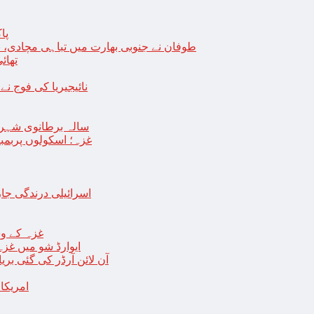
پا
طوفان نے جنوبی بھارت میں تباہی مچادی، نوا
تھائی
نائیجیریا کی فوج نے غل
19 سالہ برطانوی شہ
غزہ؛ اسکولوں پربمباری سے50 شہید، درجنوں اسرائیلی ٹی
اسرائیلی درندگی ج
غزہ کے وس
“ایوارڈ شو میں غز
آن لائن آرڈر کی گئی بر
امریکا میں 