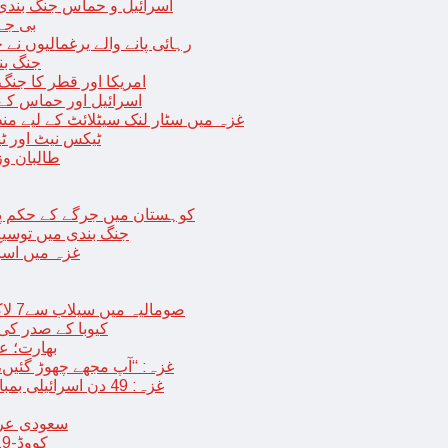
اسرائیل و حماس جنگ بندی میں 2 روز کی توسیع، حماس نے مزید 11 یرغم
بی جے 
رہائی پانے والے یرغمالیوں نے
جنگ بن
امریکا اور قطر کا جنگ
اسرائیل اور حماس کے
غزہ میں سٹار لنک سیٹلائٹ کے لیے م
ٹیکس نیٹ اور ٹی
طالبان وز
< > کوہستان میں جرگے کے حکم 
جنگ بندی میں توسیع 
غزہ میں اسر
صومالیہ میں سیلاب سے7 لاکھ افراد بے گھر،بڑے پیمانے پر زرعی زمین تباہ، پل بھی بہہ گئے
کیوبا کے صدر کی
بھارت؛ عد
غزہ: “آپ مجھے چھوڑ گئیں،
غزہ: 49 دن اسرائیلی بمباری کے بعد عارضی جنگ بندی، فلسطینیوں کی اپنے گھر واپسی
سعودی عرب 
کووڈ-19 کے بعد چین میں ایک اور پُراسرار قسم کی بیماری پھیلنے لگی