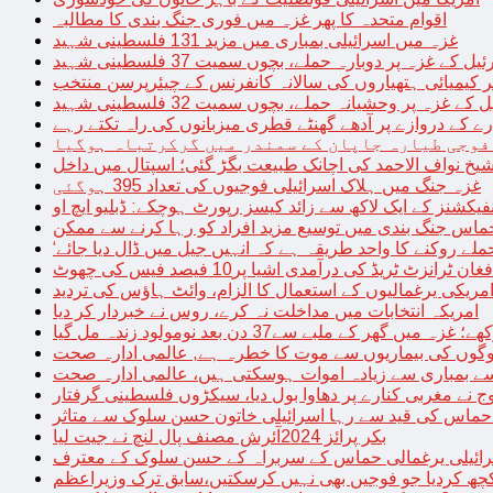
اقوام متحدہ کا پھر غزہ میں فوری جنگ بندی کا مطالبہ
غزہ میں اسرائیلی بمباری میں مزید 131 فلسطینی شہید
غزہ پر دوبارہ حملے، بچوں سمیت 37 فلسطینی شہید
کیمیائی ہتھیاروں کی سالانہ کانفرنس کے چیئرپرسن منتخب
زہ پر وحشیانہ حملے، بچوں سمیت 32 فلسطینی شہید
 کے دروازے پر آدھے گھنٹے قطری میزبانوں کی راہ تکتے رہے
فوجی طیارہ جاپان کے سمندر میں گرکرتباہ ہوگیا
غزہ جنگ میں ہلاک اسرائیلی فوجیوں کی تعداد 395 ہوگئی
فیکشنز کے ایک لاکھ سے زائد کیسز رپورٹ ہوچکے: ڈبلیو ایچ او
حماس جنگ بندی میں توسیع مزید افراد کو رہا کرنے سے ممکن
فغان ٹرانزٹ ٹریڈ کی درآمدی اشیا پر10 فیصد فیس کی چھوٹ
امریکی یرغمالیوں کے استعمال کا الزام، وائٹ ہاؤس کی تردید
امریکہ انتخابات میں مداخلت نہ کرے، روس نے خبردار کر دیا
 میں گھر کے ملبے سے37 دن بعد نومولود زندہ مل گیا
لوگوں کی بیماریوں سے موت کا خطرہ ہے, عالمی ادارہ صحت
سے بمباری سے زیادہ اموات ہوسکتی ہیں، عالمی ادارہ صحت
ج نے مغربی کنارے پر دھاوا بول دیا، سیکڑوں فلسطینی گرفتار
 حماس کی قید سے رہا اسرائیلی خاتون حسن سلوک سے متاثر
بکر پرائز 2024آئرش مصنف پال لنچ نے جیت لیا
ائیلی یرغمالی حماس کے سربراہ کے حسن سلوک کے معترف
چھ کردیا جو فوجیں بھی نہیں کرسکتیں،سابق ترک وزیراعظم