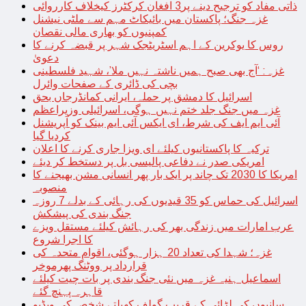
ذاتی مفاد کو ترجیح دینے پر3 افغان کرکٹرز کیخلاف کارروائی
غزہ جنگ؛ پاکستان میں بائیکاٹ مہم سے ملٹی نیشنل
کمپنیوں کو بھاری مالی نقصان
روس کا یوکرین کے اہم اسٹریٹجک شہر پر قبضہ کرنے کا
دعویٰ
غزہ: ‘آج بھی صبح ہمیں ناشتہ نہیں ملا’، شہید فلسطینی
بچی کی ڈائری کے صفحات وائرل
اسرائیل کا دمشق پر حملہ، ایرانی کمانڈرجاں بحق
غزہ میں جنگ جلد ختم نہیں ہوگی، اسرائیلی وزیراعظم
آئی ایم ایف کی شرط، ای ایکس آئی ایم بینک کو آپریشنل
کردیا گیا
ترکیہ کا پاکستانیوں کیلئے ای ویزا جاری کرنے کا اعلان
امریکی صدر نے دفاعی پالیسی بل پر دستخط کر دیئے
امریکا کا 2030 تک چاند پر ایک بار پھر انسانی مشن بھیجنے کا
منصوبہ
اسرائیل کی حماس کو 35 قیدیوں کی رہائی کے بدلے 7 روزہ
جنگ بندی کی پیشکش
عرب امارات میں زندگی بھر کی رہائش کیلئے مستقل ویزے
کا اجرا شروع
غزہ؛ شہدا کی تعداد 20 ہزار ہوگئی، اقوام متحدہ کی
قرارداد پر ووٹنگ پھرموخر
اسماعیل ہنیہ غزہ میں نئی جنگ بندی پر بات چیت کیلئے
قاہرہ پہنچ گئے
سانپوں کی لڑائی کے قریب گولف کھیلتے شخص کی ویڈیو