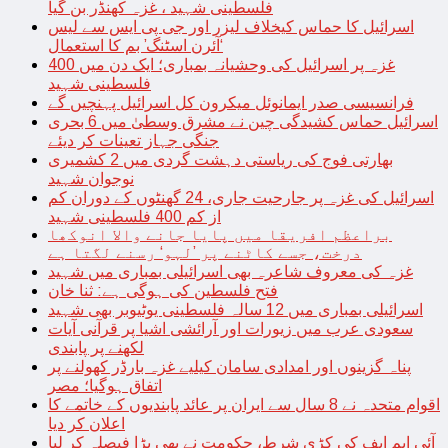
فلسطینی شہید ، غزہ کھنڈر بن گیا
اسرائیل کا حماس کیخلاف لیزر اور جی پی ایس سے لیس
‘آئرن اسٹنگ’ بم کا استعمال
غزہ پر اسرائیل کی وحشیانہ بمباری؛ ایک دن میں 400
فلسطینی شہید
فرانسیسی صدر ایمانوئل میکرون کل اسرائیل پہنچیں گے
اسرائیل حماس کشیدگی چین نے مشرق وسطیٰ میں 6 بحری
جنگی جہاز تعینات کر دیئے
بھارتی فوج کی ریاستی دہشت گردی میں 2 کشمیری
نوجوان شہید
اسرائیل کی غزہ پر جارحیت جاری، 24 گھنٹوں کے دوران کم
از کم 400 فلسطینی شہید
براعظم افریقا میں پایا جانے والا انوکھا
درخت، جسے کاٹنے پر ’لہو‘ رسنے لگتا ہے
غزہ کی معروف شاعرہ بھی اسرائیلی بمباری میں شہید
فتح فلسطین کی ہوگی ہے: ثنا خان
اسرائیلی بمباری میں 12 سالہ فلسطینی یوٹیوبر بھی شہید
سعودی عرب میں زیورات اور آرائشی اشیا پر قرآنی آیات
لکھنے پر پابندی
پناہ گزینوں اور امدادی سامان کیلیے غزہ بارڈر کھولنے پر
اتفاق ہوگیا؛ مصر
اقوام متحدہ نے 8 سال سے ایران پر عائد پابندیوں کے خاتمے کا
اعلان کر دیا
آئی ایم ایف کی کڑی شرط، حکومت نے بھی بڑا فیصلہ کر لیا