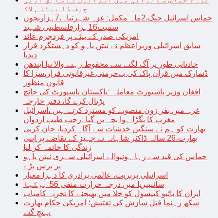
چیف کا بیٹا ہلاک
حماس اسرائیل جنگ،2ماہ مکمل: غزہ شہرتباہ،7ہزاربچوں
سمیت16ہزارفلسطینی شہید
امریکی صدر کے بیٹے پر فردجرم عائد
سابق اسرائیلی وزیراعظم نے نیتن یاہو کو دہشتگرد قرار
دیدیا
حادثاتی طور پر آگ لگنے سے محفوظ رہنے والا نیا ایندھن
ڈنمارک میں قرآن پاک کی بےحرمتی غیرقانونی قرار،سزا کا
قانون منظور
افغان وزیر پاسپورٹ معاملہ :پاکستان پاسپورٹ کی جانچ
پڑتال کرے گا، دفتر خارجہ
غزہ میں بفر زون منصوبے کو مسترد کرتے ہیں ،اسرائیل
مغرب کا بگڑا ہوا بچہ بن گیا :رجب طیب اردوان
بھارت کو ہم نے سنگین خدشات سے آگاہ کردیا، جان کربی
بھارت،26 سالہ ڈاکٹر شاہانہ نے جہیز کے تقاضے پر اپنی
زندگی کا خاتمہ کر لیا
حماس کی قید سے رہا ہونیوالے اسرائیلی شہری نیتن یاہو
پر برس پڑے
اسرائیلی بربریت، عالمی برادری کا دہرا معیار
سائیبیریا میں درجہ حرارت منفی 56 ہوگیا
ایران کا بائیو کیپسول کو خلا میں بھیجنے کا تجربہ کامیاب
سکھ رہنما قتل سازش کی تفتیش؛ امریکی حکام بھارت
پہنچ گئے