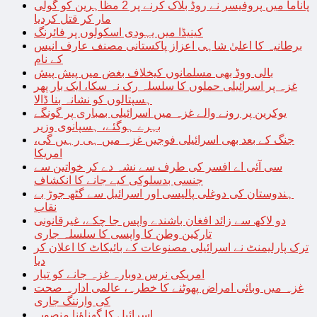
پاناما میں پروفیسر نے روڈ بلاک کرنے پر 2 مظاہرین کو گولی
مار کر قتل کردیا
کینیڈا میں یہودی اسکولوں پر فائرنگ
برطانیہ کا اعلیٰ شاہی اعزاز پاکستانی مصنف عارف انیس
کے نام
بالی ووڈ بھی مسلمانوں کیخلاف بغض میں پیش پیش
غزہ پر اسرائیلی حملوں کا سلسلہ رک نہ سکا، ایک بار پھر
ہسپتالوں کو نشانہ بنا ڈالا
یوکرین پر رونے والے غزہ میں اسرائیلی بمباری پر گونگے
بہرے ہوگئے، ہسپانوی وزیر
جنگ کے بعد بھی اسرائیلی فوجیں غزہ میں ہی رہیں گی،
امریکا
سی آئی اے افسر کی طرف سے نشہ دے کر خواتین سے
جنسی بدسلوکی کیے جانے کا انکشاف
ہندوستان کی دوغلی پالیسی اور اسرائیل سے گٹھ جوڑ بے
نقاب
دو لاکھ سے زائد افغان باشندے واپس جا چکے، غیرقانونی
تارکین وطن کا واپسی کا سلسلہ جاری
ترک پارلیمنٹ نے اسرائیلی مصنوعات کے بائیکاٹ کا اعلان کر
دیا
امریکی نرس دوبارہ غزہ جانے کو تیار
غزہ میں وبائی امراض پھوٹنے کا خطرہ، عالمی ادارہ صحت
کی وارننگ جاری
اسرائیل کا گھناؤنا منصوبہ