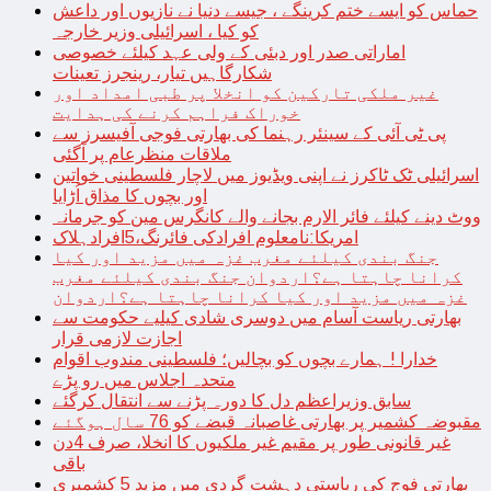
حماس کو ایسے ختم کرینگے ، جیسے دنیا نے نازیوں اور داعش
کو کیا ، اسرائیلی وزیر خارجہ
اماراتی صدر اور دبئی کے ولی عہد کیلئے خصوصی
شکارگاہیں تیار، رینجرز تعینات
غیر ملکی تارکین کو انخلا پر طبی امداد اور
خوراک فراہم کرنے کی ہدایت
پی ٹی آئی کے سینئر رہنما کی بھارتی فوجی آفیسرز سے
ملاقات منظرعام پر آگئی
اسرائیلی ٹک ٹاکرز نے اپنی ویڈیوز میں لاچار فلسطینی خواتین
اور بچوں کا مذاق اُڑایا
ووٹ دینے کیلئے فائر الارم بجانے والے کانگرس مین کو جرمانہ
امریکا:نامعلوم افرادکی فائرنگ،5افرادہلاک
جنگ بندی کیلئے مغرب غزہ میں مزید اور کیا
کرانا چاہتا ہے؟اردوان جنگ بندی کیلئے مغرب
غزہ میں مزید اور کیا کرانا چاہتا ہے؟اردوان
بھارتی ریاست آسام میں دوسری شادی کیلیے حکومت سے
اجازت لازمی قرار
خدارا ! ہمارے بچوں کو بچالیں؛ فلسطینی مندوب اقوام
متحدہ اجلاس میں رو پڑے
سابق وزیراعظم دل کا دورہ پڑنے سے انتقال کرگئے
مقبوضہ کشمیر پر بھارتی غاصبانہ قبضے کو 76 سال ہوگئے
غیر قانونی طور پر مقیم غیر ملکیوں کا انخلا، صرف 4دن
باقی
بھارتی فوج کی ریاستی دہشت گردی میں مزید 5 کشمیری