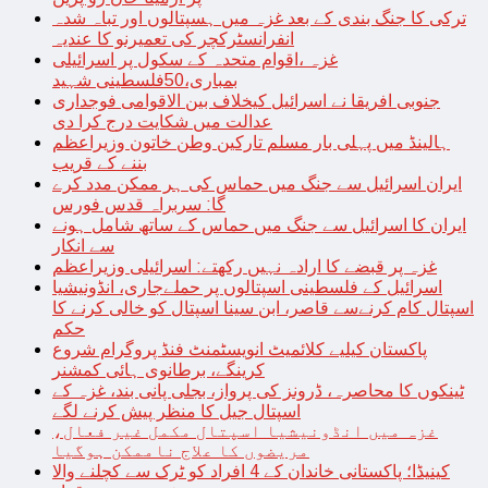
ترکی کا جنگ بندی کے بعد غزہ میں ہسپتالوں اور تباہ شدہ
انفرانسٹرکچر کی تعمیرنو کا عندیہ
غزہ ،اقوام متحدہ کے سکول پر اسرائیلی
بمباری،50فلسطینی شہید
جنوبی افریقا نے اسرائیل کیخلاف بین الاقوامی فوجداری
عدالت میں شکایت درج کرا دی
ہالینڈ میں پہلی بار مسلم تارکین وطن خاتون وزیراعظم
بننے کے قریب
ایران اسرائیل سے جنگ میں حماس کی ہر ممکن مدد کرے
گا: سربراہ قدس فورس
ایران کا اسرائیل سے جنگ میں حماس کے ساتھ شامل ہونے
سے انکار
غزہ پر قبضے کا ارادہ نہیں رکھتے: اسرائیلی وزیراعظم
اسرائیل کے فلسطینی اسپتالوں پر حملےجاری، انڈونیشیا
اسپتال کام کرنےسے قاصر، ابن سینا اسپتال کو خالی کرنے کا
حکم
پاکستان کیلیے کلائمیٹ انویسٹمنٹ فنڈ پروگرام شروع
کرینگے، برطانوی ہائی کمشنر
ٹینکوں کا محاصرہ، ڈرونز کی پرواز، بجلی پانی بند، غزہ کے
اسپتال جیل کا منظر پیش کرنے لگے
غزہ میں انڈونیشیا اسپتال مکمل غیر فعال،
مریضوں کا علاج ناممکن ہوگیا
کینیڈا؛ پاکستانی خاندان کے 4 افراد کو ٹرک سے کچلنے والا