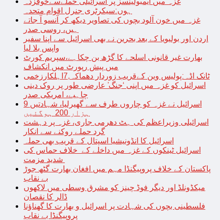
غزہ میں ایمبولینسز پر اسرائیلی حملےسےخوفزدہ
ہوں:سیکرٹری جنرل اقوام متحدہ
غزہ میں خون آلود بچوں کی تصاویر دیکھ کر آنسو آ جاتے
ہیں، روسی صدر
اردن اور بولیویا کے بعد بحرین نے بھی اسرائیل سے اپنا سفیر
واپس بلا لیا
بھارت غیر قانونی اسلحے کا گڑھ بن چکاہے،سپریم کورٹ
میں پیش رپورٹ میں انکشاف
ٹانک اڈہ:پولیس وین کےقریب زوردار دھماکہ,7اہلکارزخمی
اسرائیل کو غزہ میں اپنی ‘جنگ’ عارضی طور پر روک دینی
چاہیے، امریکی صدر
اسرائیل نے غزہ کو چاروں طرف سے گھیرلیا، شہادتیں 9
ہزار 200 ہوگئیں
اسرائیلی وزیراعظم کی ہٹ دھرمی جاری، غزہ پر دہشت
گرد حملے روکنے سے انکار
اسرائیل کا انڈونیشیا اسپتال کے قریب بھی حملہ
اسرائیل ٹینکوں کے غزہ میں داخلے کے خلاف حماس کی
شدید مزمت
پاکستان کے خلاف پروپیگنڈا مہم میں افغان بھارت گٹھ جوڑ
بے نقاب
میکڈونلڈ اور دیگر فوڈ چینز کو مشرق وسطی میں لاکھوں
ڈالر کا نقصان
فلسطینی بچوں کی شہادت پر اسرائیل و بھارت کا گھناؤنا
پروپیگنڈا بے نقاب