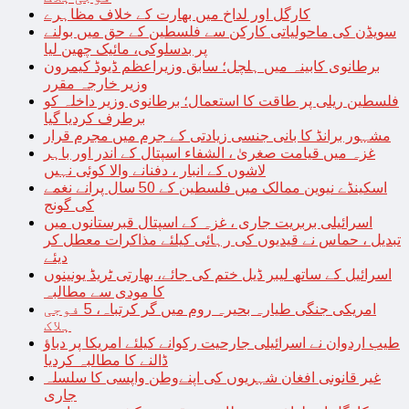
کارگل اور لداخ میں بھارت کے خلاف مظاہرے
سویڈن کی ماحولیاتی کارکن سے فلسطین کے حق میں بولنے
پر بدسلوکی، مائیک چھین لیا
برطانوی کابینہ میں ہلچل؛ سابق وزیراعظم ڈیوڈ کیمرون
وزیر خارجہ مقرر
فلسطین ریلی پر طاقت کا استعمال؛ برطانوی وزیر داخلہ کو
برطرف کردیا گیا
مشہور برانڈ کا بانی جنسی زیادتی کے جرم میں مجرم قرار
غزہ میں قیامت صغریٰ ، الشفاء اسپتال کے اندر اور باہر
لاشوں کے انبار ، دفنانے والا کوئی نہیں
اسکینڈے نیوین ممالک میں فلسطین کے 50 سال پرانے نغمے
کی گونج
اسرائیلی بربریت جاری ، غزہ کے اسپتال قبرستانوں میں
تبدیل ، حماس نے قیدیوں کی رہائی کیلئے مذاکرات معطل کر
دیئے
اسرائیل کے ساتھ لیبر ڈیل ختم کی جائے، بھارتی ٹریڈ یونینوں
کا مودی سے مطالبہ
امریکی جنگی طیارہ بحیرہ روم میں گر کرتباہ، 5 فوجی
ہلاک
طیب اردوان نے اسرائیلی جارحیت رکوانے کیلئے امریکا پر دباؤ
ڈالنے کا مطالبہ کردیا
غیر قانونی افغان شہریوں کی اپنےوطن واپسی کا سلسلہ
جاری