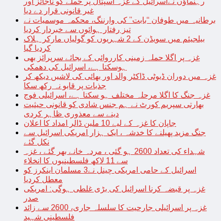
رہنماؤں نےاسرائیل کے غزہ اسپتال پر حملے کو ناجائز اور
غیر قانونی قرار دے دیا
برطانیہ میں طوفان “بابت” کی وارننگ، محکمہ موسمیات نے
تیز رفتار ہوائوں سے خبردار کردیا
بیلجیئم میں سویڈن کے 2 شہریوں کو گولیاں مارکر ہلاک
کردیا گیا
غزہ پر اگلا حملہ زمینی کارروائی کے بجائے سرپرائز بھی
ہوسکتا ہے، اسرائیل کی دھمکی
غزہ میں دوران ڈیوٹی ڈاکٹر والد اور بھائی کی لاشیں دیکھ کر
جذبات پر قابو نہ رکھ سکا
غزہ جنگ کا اگلا مرحلہ مختلف ہو سکتا ہے، اسرائیلی فوج
بھارتی سپریم کورٹ نے ہم جنس شادی کو قانونی حیثیت
دینے سے معذوری ظاہر کردی
جاپان کا غزہ کے لیے 10 ملین ڈالر امداد کا اعلان
جنگ مزید پھیلنے کا خدشہ ، ایک ہزار امریکی اسرائیل سے
نکل گئے
شہداء کی تعداد 2600 ہو گئی ، مردہ خانے بھر گئے ، غزہ
سے 11 لاکھ فلسطینیوں کا انخلاء
اسرائیل کے حامی امریکی چینل نے3 مسلمان اینکرز کو
معطل کردیا
غزہ پر قبضہ کرنا اسرائیل کی بڑی غلطی ہوگی: امریکی
صدر
غزہ پر اسرائیلی جارحیت کا سلسلہ جاری، 2600 سے زائد
فلسطینی شہید