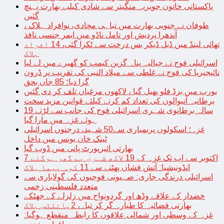
پاکستانی خاتون جویریہ منگیتر سے شادی کیلیے بھارت پہنچ
گئیں
طوفان نے جنوبی بھارت میں تباہی مچادی، نوافراد ہلاک ،
آندھرا پردیش اور تامل ناڈو میں ایمر جنسی نافذ
تھائی لینڈ میں ڈبل ڈیکر بس درخت سے ٹکرا گئی، 14 افراد
ہلاک
اسرائیلی فوج نے جبالیہ پناہ گزین کیمپ کو گھیرے میں لے لیا
نائیجیریا کی فوج نے غلطی سے میلاد النبی کی تقریب پر ڈرون
گرا دیا؛ 85 جاں بحق
یورپ میں برڈ فلو پھیل گیا ، لاکھوں مرغیاں تلف کر دی گئیں
برطانیہ آنیوالوں کی تعداد کم کرنے کیلئے قوانین مزید سخت
19 سالہ برطانوی شہری اسرائیلی فوج کی جانب سے لڑتے
ہوئے غزہ میں مارا گیا
غزہ؛ اسکولوں پربمباری سے50 شہید، درجنوں اسرائیلی
ٹینک خان یونس میں داخل
بھارتی ائیرپورٹ پانی میں ڈوب گیا
7 اکتوبر سے اب تک غزہ کے 19 لاکھ شہری بے گھر ہوگئے
انڈونیشیا: آتش فشاں پھٹنے سے 11 کوہ پیما ہلاک
اسرائیلی درندگی جاری: صہیونی فوجیوں کی گولاباری سے
متعدد فلسطینی زخمی
خضدار کے علاقے وڈھ اور گردونواح میں زلزلے کے جھٹکے
بھارتی فضائیہ کا طیارہ گر کر تباہ، 2پائلٹس ہلاک
غزہ کے وسطی اور شمالی علاقوں کا رابطہ منقطع ہوگیا: