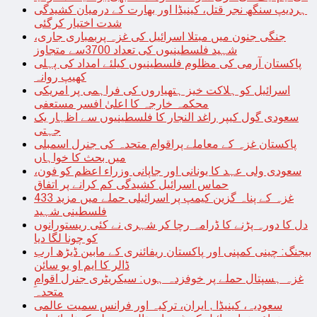
ہردیپ سنگھ نجر قتل، کینیڈا اور بھارت کے درمیان کشیدگی
شدت اختیار کرگئی
جنگی جنون میں مبتلا اسرائیل کی غزہ پربمباری جاری،
شہید فلسطینیوں کی تعداد 3700سے متجاوز
پاکستان آرمی کی مظلوم فلسطینیوں کیلئے امداد کی پہلی
کھیپ روانہ
اسرائیل کو ہلاکت خیز ہتھیاروں کی فراہمی پر امریکی
محکمہ خارجہ کا اعلیٰ افسر مستعفی
سعودی گول کیپر راغد النجار کا فلسطینیوں سے اظہار یک
جہتی
پاکستان غزہ کے معاملے پراقوام متحدہ کی جنرل اسمبلی
میں بحث کا خواہاں
سعودی ولی عہد کا یونانی اور جاپانی وزراء اعظم کو فون،
حماس اسرائیل کشیدگی کم کرانے پر اتفاق
غزہ کے پناہ گزین کیمپ پر اسرائیلی حملے میں مزید 433
فلسطینی شہید
دل کا دورہ پڑنے کا ڈرامہ رچا کر شہری نے کئی ریستورانوں
کو چونا لگا دیا
بیجنگ: چینی کمپنی اور پاکستان ریفائنری کے مابین ڈیڑھ ارب
ڈالر کا ایم او یو سائن
غزہ ہسپتال حملے پر خوفزدہ ہوں: سیکریٹری جنرل اقوامِ
متحدہ
سعودیہ، کینیڈا , ایران، ترکیہ اور فرانس سمیت عالمی