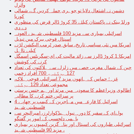
وائرل
دشمن نے اشتعال دلایا تو جوہری حملہ کردیں گے، شمالی
کوریا
ورلڈ بینک نے پاکستان کیلئے 35 کروڑ ڈالر قرض کی منظوری
دے دی
اسرائیلی بمباری سے مزید 100 فلسطینی شہید ، العودہ
اسپتال فوجی بیرک میں تبدیل
امریکا میں نئی سیاسی تاریخ، سابق صدر ٹرمپ الیکشن لڑنے
کیلیے نااہل
امریکا:1 کروڑ ڈالرز سے زائد مالیت کی ای-سگریٹس اسمگل
کرنے کی کوشش
چین کے شمال مغربی حصے میں زلزلے سے ہلاکتوں کی تعداد
127 ہوگئی، 700 افراد زخمی
غزہ؛ حماس کے ہاتھوں مزید 7 اسرائیلی فوجی ہلاک،
مجموعی تعداد 129 ہوگئی
اطالوی وزیراعظم کا سعودیہ میں مرتد اور ہم جنس پرستی
پر سزائیں ختم کرنے کا مطالبہ
اسرائیل کا فارعہ میں مہاجرین کے کیمپ پر چھاپہ، 4
فلسطینی شہید
یواےای کے سفیر کا دورہ نیول ہیڈکوارٹرز، امیرالبحر سے
باہمی دلچسپی کے امور پر گفتگو
اسرائیلی طیاروں کی اسپتال اور پناہ گزین کیمپوں پر بمباری
، مزید 90 فلسطینی شہید