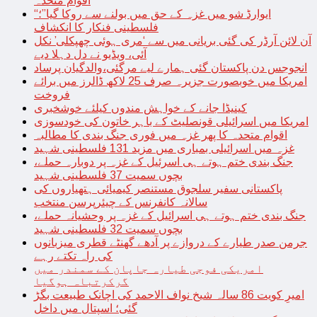
اقوام متحدہ
“ایوارڈ شو میں غزہ کے حق میں بولنے سے روکا گیا”؛
فلسطینی فنکار کا انکشاف
آن لائن آرڈر کی گئی بریانی میں سے ‘مری ہوئی چھپکلی’ نکل
آئی، ویڈیو نے دل دہلا دیے
انجوجس دن پاکستان گئی ہمارے لیے مرگئی،والدگیان پرساد
امریکا میں خوبصورت جزیرہ صرف 25 لاکھ ڈالرز میں برائے
فروخت
کینیڈا جانے کے خواہش مندوں کیلئے خوشخبری
امریکا میں اسرائیلی قونصلیٹ کے باہر خاتون کی خودسوزی
اقوام متحدہ کا پھر غزہ میں فوری جنگ بندی کا مطالبہ
غزہ میں اسرائیلی بمباری میں مزید 131 فلسطینی شہید
جنگ بندی ختم ہوتے ہی اسرئیل کے غزہ پر دوبارہ حملے،
بچوں سمیت 37 فلسطینی شہید
پاکستانی سفیر سلجوق مستنصر کیمیائی ہتھیاروں کی
سالانہ کانفرنس کے چیئرپرسن منتخب
جنگ بندی ختم ہوتے ہی اسرائیل کے غزہ پر وحشیانہ حملے،
بچوں سمیت 32 فلسطینی شہید
جرمن صدر طیارے کے دروازے پر آدھے گھنٹے قطری میزبانوں
کی راہ تکتے رہے
امریکی فوجی طیارہ جاپان کے سمندر میں
گرکرتباہ ہوگیا
امیرِ کویت 86 سالہ شیخ نواف الاحمد کی اچانک طبیعت بگڑ
گئی؛ اسپتال میں داخل