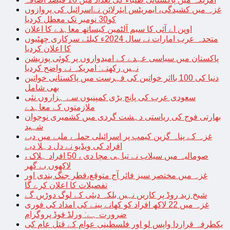
غزہ میں کشیدگی، ایمریٹس ایئرلائن نےاسرائیل کی پروازوں
کو30 نومبر تک معطل کردیا
اوپن اے آئی کا سیم آلٹمین کیساتھ معاہدے کا اعلان
متحدہ عرب امارات نے سال 2024ء کیلئے سرکاری چھٹیوں
کا اعلان کردیا
پاکستان میں سیاسی عہدے کے امیدواروں پر کوئی پوزیشن
نہیں رکھتے: امریکہ نے واضح کردیا
دنیا کی 100 بااثر خواتین کی فہرست میں پاکستانی خواتین
بھی شامل
سعودی عرب کی پانچ بڑی کمپنیوں سے ہزاروں نئی
ملازمتوں کے معاہدے
بھارتی فوج کی ریاستی دہشت گردی میں کشمیری نوجوان
شہید
غزہ کے پناہ گزین کیمپ پر اسرائیلی حملہ، ملبے میں دبے
افراد کی ویڈیو نے دل دہلا دیے
صومالیہ میں سیلاب نے تباہی مچا دی ، 50 افراد ہلاک ،
لاکھوں بے گھر
غزہ میں مختصر سیز فائر آج متوقع،قطر جنگ بندی اور
تفصیلات کا اعلان کرے گا
شیخ زید روڈ پر کاریں نہیں بلکہ دبئی کے لوگ دوڑیں گے
غزہ میں 22 لاکھ افراد کو کھانے پینے کی امداد کی فوری
ضرورت ہے: ورلڈ فوڈ پروگرام
یکطرفہ قراردا واپس لو اور فلسطینی عوام کے قتل عام کی