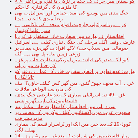
< > کوہستان میں جرگے کے حکم پر لڑکی کا قتل، وزیراعلیٰ
کا ملزمان کی گرفتاری کا حکم
جنگ بندی میں توسیع کی امید، حماس اور اسرائیل نے بھی
رضا مندی کا عندیہ دیدیا
غزہ میں اسرائیلی جارحیت اقوام متحدہ کی ناکامی ہے,
سنی علما کونسل
افغانستان نے بھارت میں سفارت خانہ مستقل بند کر دیا
عارضی وقفہ اگلے مرحلے کی جنگی تیاری کیلیے ہے، اسرائیل
صومالیہ میں سیلاب سے7 لاکھ افراد بے گھر،بڑے پیمانے پر
زرعی زمین تباہ، پل بھی بہہ گئے
کیوبا کے صدر کی قیادت میں امریکی سفارت خانے پر غزہ
کی حمایت میں ریلی
بھارت؛ عدم تعاون پر افغان سفارت خانے کے عملے نے دفتر کو
تالا لگا دیا
غزہ: “آپ مجھے چھوڑ گئیں، میں گھر کس کیلئے جاؤں؟” بیٹے
کی ماں سے الوداعی ملاقات
غزہ: 49 دن اسرائیلی بمباری کے بعد عارضی جنگ بندی،
فلسطینیوں کی اپنے گھر واپسی
نئی دہلی میں افغانستان کا سفارت خانہ مکمل بند
سعودی عرب میں پاکستانیوں کیلئے نوکریوں کے معاملے پر
مزید پیشرفت
کووڈ-19 کے بعد چین میں ایک اور پُراسرار قسم کی بیماری
پھیلنے لگی
14 ہزار فلسطینیوں کی شہادت کے بعد غزہ میں 4 روزہ