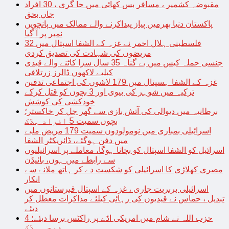
مقبوضہ کشمیر ، مسافر بس کھائی میں جا گری ، 30 افراد
جاں بحق
پاکستان دنیا بھرمیں پیاز پیداکرنے والے ممالک میں پانچویں
نمبر پر آ گیا
فلسطینی ہلال احمر نے غزہ کے الشفا اسپتال میں 32
مریضوں کی شہادت کی تصدیق کردی
جنسی حملہ کیس میں بے گناہ 35 سال سزا کاٹنے والے قیدی
کیلیے لاکھوں ڈالرز زرتلافی
غزہ کے الشفا ہسپتال میں 179 لاشوں کی اجتماعی تدفین
ترکیہ میں شوہر کی بیوی اور 3 بچوں کو قتل کرکے
خودکشی کی کوشش
برطانیہ میں دیوالی کی آتش بازی سے گھر جل کر خاکستر؛
بچوں سمیت 5 افراد ہلاک
اسرائیلی بمباری میں نومولودوں سمیت 179 مریض ملبے
میں دفن ہوگئے، ڈائریکٹر الشفا
اسرائیل کو الشفا اسپتال کو بچانا ہوگا، معاملے پر اسرائیلیوں
سے رابطے میں ہوں، بائیڈن
مصری کھلاڑی کا اسرائیلی کو شکست دے کر ہاتھ ملانے سے
انکار
اسرائیلی بربریت جاری ، غزہ کے اسپتال قبرستانوں میں
تبدیل ، حماس نے قیدیوں کی رہائی کیلئے مذاکرات معطل کر
دیئے
حزب اللہ نے شام میں امریکی اڈے پر راکٹس برسا دیئے؛ 4
فوجی ہلاک