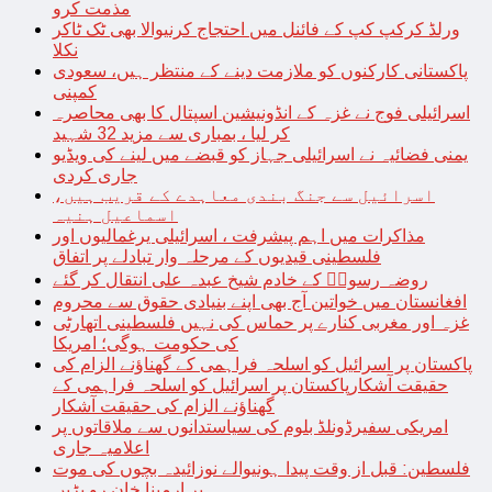
مذمت کرو
ورلڈ کرکپ کپ کے فائنل میں احتجاج کرنیوالا بھی ٹک ٹاکر
نکلا
پاکستانی کارکنوں کو ملازمت دینے کے منتظر ہیں، سعودی
کمپنی
اسرائیلی فوج نے غزہ کے انڈونیشین اسپتال کا بھی محاصرہ
کر لیا ، بمباری سے مزید 32 شہید
یمنی فضائیہ نے اسرائیلی جہاز کو قبضے میں لینے کی ویڈیو
جاری کردی
اسرائیل سے جنگ بندی معاہدے کے قریب ہیں،
اسماعیل ہنیہ
مذاکرات میں اہم پیشرفت ، اسرائیلی یرغمالیوں اور
فلسطینی قیدیوں کے مرحلہ وار تبادلے پر اتفاق
روضہ رسولؐ کے خادم شیخ عبدہ علی انتقال کر گئے
افغانستان میں خواتین آج بھی اپنے بنیادی حقوق سے محروم
غزہ اور مغربی کنارے پر حماس کی نہیں فلسطینی اتھارٹی
کی حکومت ہوگی؛ امریکا
پاکستان پر اسرائیل کو اسلحہ فراہمی کے گھناؤنے الزام کی
حقیقت آشکارپاکستان پر اسرائیل کو اسلحہ فراہمی کے
گھناؤنے الزام کی حقیقت آشکار
امریکی سفیرڈونلڈ بلوم کی سیاستدانوں سے ملاقاتوں پر
اعلامیہ جاری
فلسطین: قبل از وقت پیدا ہونیوالے نوزائیدہ بچوں کی موت
پر ارمینا خان رو پڑیں