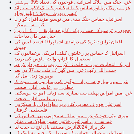
غزہ جنگ میں ہلاک اسرائیلی فوجیوں کی تعداد 395 ہوگئی
غزہ میں ڈائیریا اور سانس کے انفیکشنز کے ایک لاکھ سے زائد
کیسز رپورٹ ہوچکے: ڈبلیو ایچ او
اسرائیل، حماس جنگ بندی میں توسیع مزید افراد کو رہا
کرنے سے ممکن
‘ججوں پر ٹرمپ کے حملے روکنے کا واحد طریقہ ہے کہ انہیں
جیل میں ڈال دیا جائے’
افغان ٹرانزٹ ٹریڈ کی درآمدی اشیا پر10 فیصد فیس کی
چھوٹ
اسرائیل کا حماس پر رعایتوں کیلئے امریکی یرغمالیوں کے
استعمال کا الزام، وائٹ ہاؤس کی تردید
امریکہ انتخابات میں مداخلت نہ کرے، روس نے خبردار کر دیا
جسے اللہ رکھے؛ غزہ میں گھر کے ملبے سے37 دن بعد
نومولود زندہ مل گیا
غزہ میں بمباری سے زیادہ لوگوں کی بیماریوں سے موت کا
خطرہ ہے, عالمی ادارہ صحت
غزہ میں امراض پھیلنے سے بمباری سے زیادہ اموات ہوسکتی
ہیں، عالمی ادارہ صحت
اسرائیلی فوج نے مغربی کنارے پر دھاوا بول دیا، سیکڑوں
فلسطینی گرفتار
میری بیٹی خود کو غزہ میں ملکہ سمجھتی تھی، حماس کی
قید سے رہا اسرائیلی خاتون حسن سلوک سے متاثر
بکر پرائز 2024آئرش مصنف پال لنچ نے جیت لیا
اسرائیلی یرغمالی حماس کے سربراہ کے حسن سلوک کے