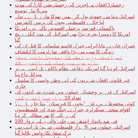
رجسٹرڈ افغان مہاجرین کی رجسٹریشن کارڈ کی مدت
میں6 ماہ توسیع
اسرائیل دنیا سے جھوٹ بول کر ہمیں بھوکا مار رہا ہے ، بدلہ
لیا جائے ، فلسطینی بچوں کی پریس کانفرنس
پاکستانی فورسز پرحملے افسوس ناک ہیں، امریکا
امریکا کا دوسرا بحری بیڑا بھی اسرائیل کی مدد کیلئے پہنچ
گیا
عمران خان نے بتایا ایرانی جنرل قاسم سلیمانی کا قتل ان کی
زندگی کا سب سے بڑا واقعہ تھا: ٹرمپ کا انکشاف
اسرائیلی وزیراعظم کا بھتیجا یائیر نیتن
یاہُو غزہ میں حماس کے ہاتھوں ہلاک
اسرائیل کو دیا گیا امریکی دفاعی نظام ناکام ، تل ابیب ہی پر
میزائل داغ دیا
غیر قانونی افغان شہریوں کی اپنے وطن واپسی کا سلسلہ
جاری
اسرائیل کے غزہ پر وحشیانہ حملوں میں شدت، شہادتوں کی
تعداد 10 ہزار سےزائد ہوگئی
‘کوئی محفوظ نہیں، غزہ “بچوں کا قبرستان” بنتا جا رہا ہے’،
اقوام متحدہ سیکرٹری جنرل نے جنگ بندی اور فلسطینیوں
کی رہائی کا پھر مطالبہ کر دیا
100 فی صد پائیدار ایندھن سے چلنے والی پہلی پرواز
اسرائیلی حملوں میں 9 ہزار فلسطینی شہید؛ تل ابیب سے
ترک سفارتکارواپس بلالیا گیا