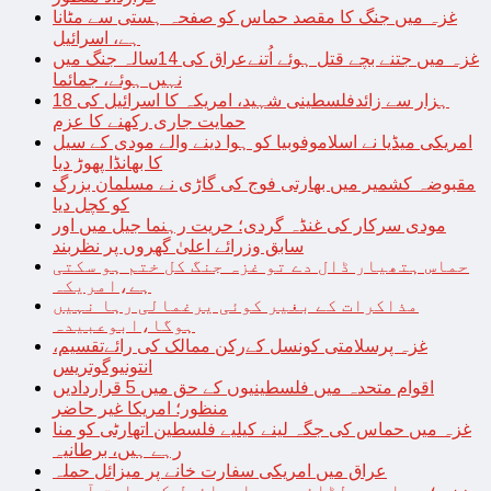
غزہ میں جنگ کا مقصد حماس کو صفحہ ہستی سے مٹانا
ہے، اسرائیل
غزہ میں جتنے بچے قتل ہوئے اُتنےعراق کی 14سالہ جنگ میں
نہیں ہوئے، جمائما
18 ہزار سے زائدفلسطینی شہید، امریکہ کا اسرائیل کی
حمایت جاری رکھنے کا عزم
امریکی میڈیا نے اسلاموفوبیا کو ہوا دینے والے مودی کے سیل
کا بھانڈا پھوڑ دیا
مقبوضہ کشمیر میں بھارتی فوج کی گاڑی نے مسلمان بزرگ
کو کچل دیا
مودی سرکار کی غنڈہ گردی؛ حریت رہنما جیل میں اور
سابق وزرائے اعلیٰ گھروں پر نظربند
حماس ہتھیار ڈال دے تو غزہ جنگ کل ختم ہو سکتی
ہے،امریکہ
مذاکرات کے بغیر کوئی یرغمالی رہا نہیں
ہوگا،ابوعبیدہ
غزہ پرسلامتی کونسل کےرکن ممالک کی رائےتقسیم،
انتونیوگوتریس
اقوام متحدہ میں فلسطینیوں کے حق میں 5 قراردادیں
منظور؛ امریکا غیر حاضر
غزہ میں حماس کی جگہ لینے کیلیے فلسطین اتھارٹی کو منا
رہے ہیں، برطانیہ
عراق میں امریکی سفارت خانے پر میزائل حملہ
غزہ؛ حماس سے لڑائی میں اسرائیل کے سابق آرمی