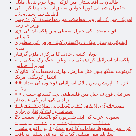
طالبان نے افغانستان میں لڑکی ہونا جرم بنادیا، ملالہ
حکمراں شمالی کوریا خواتین سے زیادہ بچے پیدا کرنے کی
اپیل کرتے ہوئے رو پڑے
امریکہ چین کے اندرونی معاملات میں مداخلت نہ کرے: چینی
وزیر خا رجہ
اقوام متحدہ کی جنرل اسمبلی میں پاکستان کی بڑی
کامیابی
ایشیائی ترقیاتی بینک نے پاکستان کیلئے قرض کی منظوری
دیدی
یونان کشتی حادثے کا مرکزی ملزم گرفتار
پاکستان اسرائیل کو دھمکی دے تو غزہ جنگ رک سکتی ہے،
سربراہ حماس
گرپتونت سنگھ پنوں قتل سازش، بھارتی تحقیقات کے نتائج کا
انتظار کرینگے، امریکا
غزہ کے آپریشن میں ہلاک اسرائیلی فوجیوں کی تعداد 406
ہوگئی
< > اسرائیلی فوج نے جیل میں فلسطینی بچے کیساتھ جنسی
زیادتی کی، امریکی عہدیدار
9 مئی جلاؤگھیراؤ کیس: 8 پی ٹی آئی رہنماؤں کے ناقابل
ضمانت وارنٹ گرفتاری جاری
سعودی عرب کی اپنے شہریوں کو پاکستان سمیت 25
ممالک جانے سے اجتناب برتنے کی ہدایت
غزہ میں محفوظ مقامات کا قیام ممکن نہیں، اقوام متحدہ
آسٹریلیا میں مینٹس کیڑے کی دو نئی نسلیں دریافت