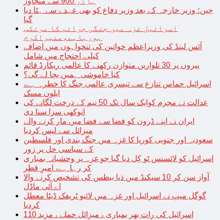
ہزار 900 سے متجاوز
چین؛ وزیر خارجہ کے بعد وزیر دفاع کو بھی عہدے سے ہٹا دیا
گیا
اسرائیل غزہ میں جنگی جرائم کا مرتکب
ہورہاہے،منیراکرم
آئس لینڈ کی وزیراعظم خواتین کی تنخواہوں میں اضافے
کیلیے احتجاج میں شامل
پیروں پر 30 تلواریں متوازن رکھنے کا عالمی ریکارڈ قائم
کیا خاموشی ہمیں بچا لے گی؟
اسرائیل حماس تنازع سے تیسری عالمی جنگ کا خطرہ ہے،
ایلون مسک
عدالت نے مجرم کوایک سال تک 50 نیم کے درخت لگانے کی
انوکھی سزا سنا دی
ایران نے اپنے ڈرون کو فضا سے فضا میں مار کرنے والے
میزائل سے لیس کردیا
سعودیہ اور جنوبی کوریا کا غزہ میں جنگ بندی اور فلسطین
کے سیاسی حل پر زور
اسرائیل کو لائسنس ٹو کِل دیا گیا جو غزہ پر وحشیانہ بمباری
کر رہا ہے، امیرِ قطر
آواز سن کر 10 سیکنڈ میں ذیا بیطس کی تشخیص کرنے والا
اے آئی ماڈل
گوگل میپ نے اسرائیل اور غزہ میں لائیو ٹریفک ڈیٹا معطل
کردیا
اسرائیل کی رات بھر بمباری ، میزائل حملے ، مزید 110