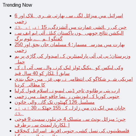
Trending Now
اسرائیل میں میزائل لگنے سے بھارتی شہری ہلاک اور 6
زخمی
چین کی رہائشی عمارت میں آتشزدگی، 15 افراد ہلاک
الیکشن نتائج جوبھی ہوں پاکستان کیلئے آئی ایم ایف سے
گفتگو اہم ہے، بلوم برگ
بھارت میں مدرسہ مسمار؛ 4 مسلمان جاں بحق اور 250
زخمی
وزیرستان؛ پی ٹی آئی پارلیمنٹرین کے امیدوار کی گاڑی پر بم
حملہ
وکی لیکس کو ہیکنگ ٹولز لیک کرنے والے سی آئی اے کے
سابق اہلکار کو 40 سال قید
امریکی شہر شکاگو کی انتظامیہ نے بھی غزہ میں جنگ بندی
کا مطالبہ کردیا
ارب پتی برطانوی تاجر ڈینی لیمبو نے اسلام قبول کرلیا
جنوبی کوریا کے اپوزیشن رہنما چاقو حملے میں زخمی
مسلسل 126 گھنٹوں تک گانے والی خاتون
جاپان میں ایک دن میں زلزلے کے 155 جھٹکے، 30 افراد
ہلاک
چین؛ میزائل یونٹ سے منسلک 4 جرنیلوں سمیت 9 فوجی
اہلکارپارلیمنٹ سے برطرف
فلسطینیوں کی نسل کشی، جنوبی افریقہ اسرائیل کیخلاف