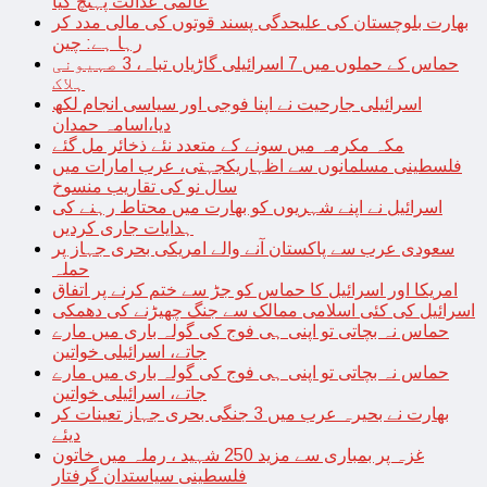
عالمی عدالت پہنچ گیا
بھارت بلوچستان کی علیحدگی پسند قوتوں کی مالی مدد کر
رہا ہے: چین
حماس کے حملوں میں 7 اسرائیلی گاڑیاں تباہ، 3 صہیونی
ہلاک
اسرائیلی جارحیت نے اپنا فوجی اور سیاسی انجام لکھ
دیا،اسامہ حمدان
مکہ مکرمہ میں سونے کے متعدد نئے ذخائر مل گئے
فلسطینی مسلمانوں سے اظہاریکجہتی، عرب امارات میں
سال نو کی تقاریب منسوخ
اسرائیل نے اپنے شہریوں کو بھارت میں محتاط رہنے کی
ہدایات جاری کردیں
سعودی عرب سے پاکستان آنے والے امریکی بحری جہاز پر
حملہ
امریکا اور اسرائیل کا حماس کو جڑ سے ختم کرنے پر اتفاق
اسرائیل کی کئی اسلامی ممالک سے جنگ چھیڑنے کی دھمکی
حماس نہ بچاتی تو اپنی ہی فوج کی گولہ باری میں مارے
جاتے، اسرائیلی خواتین
حماس نہ بچاتی تو اپنی ہی فوج کی گولہ باری میں مارے
جاتے، اسرائیلی خواتین
بھارت نے بحیرہ عرب میں 3 جنگی بحری جہاز تعینات کر
دیئے
غزہ پر بمباری سے مزید 250 شہید ، رملہ میں خاتون
فلسطینی سیاستدان گرفتار