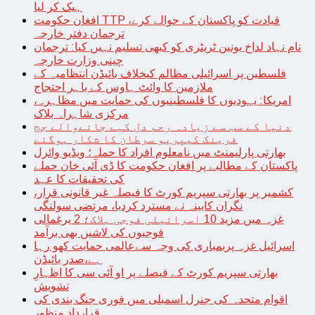
ہیک کر لیا
افغان حکومت TTP قیادت کو پاکستان کے حوالے کرے،
ترجمان دفتر خارجہ
نام نہاد لداخ یونین ٹریٹری کو کبھی تسلیم نہیں کیا: ترجمان
چینی وزارت خارجہ
فلسطین پر اسرائیلی مظالم کیخلاف بائیڈن انتظامیہ کے
ملازمین کا وائٹ ہاوس کے باہر احتجاج
امریکا: یہودیوں کا فلسطینیوں کی حمایت میں مظاہرہ،
مرکزی شاہراہ بلاک
دنیا کے سب سے زیادہ رحم دل کہے جانےوالے جج
فرینک کیپریو سرطان کا شکار ہوگئے
بھارتی پارلیمنٹ میں نامعلوم افراد کا حملہ؛ ویڈیو وائرل
پاکستان کے مطالبے پر افغان حکومت کا ڈی آئی خان حملے
کی تحقیقات کا عہد
کشمیر پر بھارتی سپریم کورٹ کا فیصلہ غیر قانونی قرار،
نگران کابینہ نے مسترد کردیا، مرتضی سولنگی
غزہ میں مزید 10 اسرائیلی فوجی ہلاک؛ 2 یرغمالی
فوجیوں کی لاشیں بھی برآمد
اسرائیل غزہ پربمباری کی وجہ سےعالمی حمایت کھو رہا
ہے،صدر بائیڈن
بھارتی سپریم کورٹ کے فیصلے پر او آئی سی کا اظہارِ
تشویش
اقوام متحدہ کی جنرل اسمبلی میں فوری جنگ بندی کی
قرارداد منظور