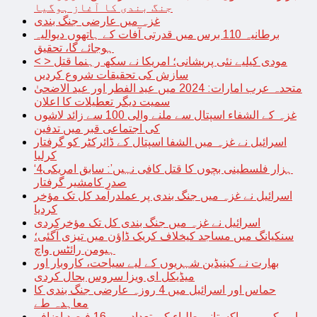
جنگ بندی کا آغاز ہوگیا
غزہ میں عارضی جنگ بندی
برطانیہ 110 برس میں قدرتی آفات کے ہاتھوں دیوالیہ
ہوجائے گا، تحقیق
< > مودی کیلیے نئی پریشانی؛ امریکا نے سکھ رہنما قتل
سازش کی تحقیقات شروع کردیں
متحدہ عرب امارات: 2024 میں عید الفطر اور عید الاضحیٰ
سمیت دیگر تعطیلات کا اعلان
غزہ کے الشفاء اسپتال سے ملنے والی 100 سے زائد لاشوں
کی اجتماعی قبر میں تدفین
اسرائیل نے غزہ میں الشفا اسپتال کے ڈائرکٹر کو گرفتار
کرلیا
‘4ہزار فلسطینی بچوں کا قتل کافی نہیں’: سابق امریکی
صدر کامشیر گرفتار
اسرائیل نے غزہ میں جنگ بندی پر عملدرآمد کل تک مؤخر
کردیا
اسرائیل نے غزہ میں جنگ بندی کل تک مؤخرکردی
سنکیانگ میں مساجد کیخلاف کریک ڈاؤن میں تیزی آگئی؛
ہیومن رائٹس واچ
بھارت نے کینیڈین شہریوں کے لیے سیاحت، کاروبار اور
میڈیکل ای ویزا سروس بحال کردی
حماس اور اسرائیل میں 4 روزہ عارضی جنگ بندی کا
معاہدہ طے
امریکہ میں پاکستانی طلباء کی تعداد میں 16 فیصد اضافہ