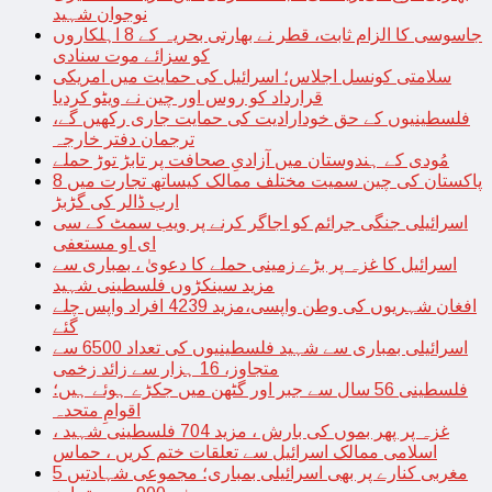
نوجوان شہید
جاسوسی کا الزام ثابت، قطر نے بھارتی بحریہ کے 8 اہلکاروں
کو سزائے موت سنادی
سلامتی کونسل اجلاس؛ اسرائیل کی حمایت میں امریکی
قرارداد کو روس اور چین نے ویٹو کردیا
فلسطینیوں کے حق خودارادیت کی حمایت جاری رکھیں گے،
ترجمان دفتر خارجہ
مُودی کے ہندوستان میں آزادیِ صحافت پر تابڑ توڑ حملے
پاکستان کی چین سمیت مختلف ممالک کیساتھ تجارت میں 8
ارب ڈالر کی گڑبڑ
اسرائیلی جنگی جرائم کو اجاگر کرنے پر ویب سمٹ کے سی
ای او مستعفی
اسرائیل کا غزہ پر بڑے زمینی حملے کا دعویٰ ، بمباری سے
مزید سینکڑوں فلسطینی شہید
افغان شہریوں کی وطن واپسی،مزید 4239 افراد واپس چلے
گئے
اسرائیلی بمباری سے شہید فلسطینیوں کی تعداد 6500 سے
متجاوز، 16 ہزار سے زائد زخمی
فلسطینی 56 سال سے جبر اور گٹھن میں جکڑے ہوئے ہیں؛
اقوامِ متحدہ
غزہ پر پھر بموں کی بارش ، مزید 704 فلسطینی شہید ،
اسلامی ممالک اسرائیل سے تعلقات ختم کریں ، حماس
مغربی کنارے پر بھی اسرائیلی بمباری؛ مجموعی شہادتیں 5