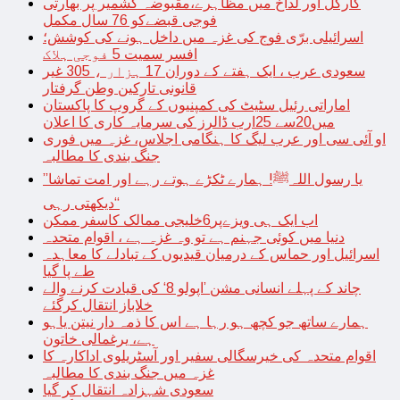
کارگل اور لداخ میں مظاہرے،مقبوضہ کشمیر پر بھارتی
فوجی قبضےکو 76 سال مکمل
اسرائیلی برّی فوج کی غزہ میں داخل ہونے کی کوشش؛
افسر سمیت 5 فوجی ہلاک
سعودی عرب ، ایک ہفتے کے دوران 17 ہزار ، 305 غیر
قانونی تارکین وطن گرفتار
اماراتی رئیل سٹیٹ کی کمپنیوں کے گروپ کا پاکستان
میں20سے 25ارب ڈالرز کی سرمایہ کاری کا اعلان
او آئی سی اور عرب لیگ کا ہنگامی اجلاس، غزہ میں فوری
جنگ بندی کا مطالبہ
’’یا رسول اللہﷺ! ہمارے ٹکڑے ہوتے رہے اور امت تماشا
دیکھتی رہی‘‘
اب ایک ہی ویزےپر6خلیجی ممالک کاسفر ممکن
دنیا میں کوئی جہنم ہے تو وہ غزہ ہے ، اقوام متحدہ
اسرائیل اور حماس کے درمیان قیدیوں کے تبادلے کا معاہدہ
طے پا گیا
چاند کے پہلے انسانی مشن ’اپولو 8‘ کی قیادت کرنے والے
خلاباز انتقال کرگئے
ہمارے ساتھ جو کچھ ہو رہا ہے اس کا ذمہ دار نیتن یاہو
ہے، یرغمالی خاتون
اقوام متحدہ کی خیرسگالی سفیر اور آسٹریلوی اداکارہ کا
غزہ میں جنگ بندی کا مطالبہ
سعودی شہزادہ انتقال کر گیا