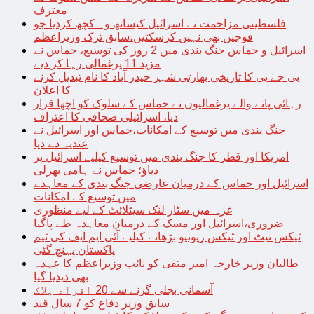
معترف
فلسطینی مزاحمت نے اسرائیل کیساتھ وہ کچھ کردیا جو
فوجیں بھی نہیں کرسکتیں،سابق ترک وزیراعظم
اسرائیل و حماس جنگ بندی میں 2 روز کی توسیع، حماس نے
مزید 11 یرغمالی رہا کر دیے
بی جے پی کا تاریخی بھارتی شہر حیدر آباد کا نام تبدیل کرنے
کا اعلان
رہائی پانے والے یرغمالیوں نے حماس کے سلوک کو اچھا قرار
دیا، اسرائیلی صحافی کا اعتراف
جنگ بندی میں توسیع کے امکانات،حماس اور اسرائیل نے
عندیہ دے دیا
امریکا اور قطر کا جنگ بندی میں توسیع کیلیے اسرائیل پر
دباؤ؛ حماس نے ہامی بھرلی
اسرائیل اور حماس کے درمیان عارضی جنگ بندی کے معاہدے
میں توسیع کے امکانات
غزہ میں سٹار لنک سیٹلائٹ کے لیے منظوری
ضروری،اسرائیل اور مسک کے درمیان معاہدہ طے پاگیا
ٹیکس نیٹ اور ٹیکس ریونیو بڑھانے کیلیے آئی ایم ایف کی ٹیم
پاکستان پہنچ گئی
طالبان وزیر خارجہ امیر متقی کو نائب وزیراعظم کا عہدہ
بھی دیدیا گیا
آسمانی بجلی گرنے سے 20 افراد ہلاک
سابق وزیر دفاع کو 7 سال قید