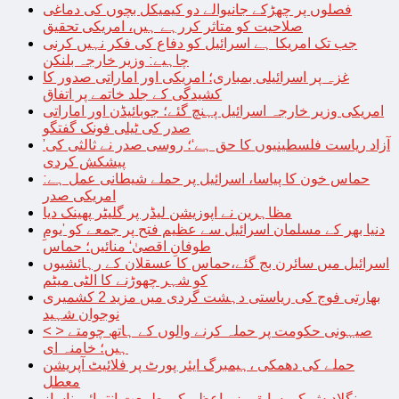
فصلوں پر چھڑکے جانیوالے دو کیمیکل بچوں کی دماغی
صلاحیت کو متاثر کررہے ہیں، امریکی تحقیق
جب تک امریکا ہے اسرائیل کو دفاع کی فکر نہیں کرنی
چاہیے: وزیر خارجہ بلنکن
غزہ پر اسرائیلی بمباری؛ امریکی اور اماراتی صدور کا
کشیدگی کے جلد خاتمے پر اتفاق
امریکی وزیر خارجہ اسرائیل پہنچ گئے؛ جوبائیڈن اور اماراتی
صدر کی ٹیلی فونک گفتگو
’آزاد ریاست فلسطینیوں کا حق ہے‘؛ روسی صدر نے ثالثی کی
پیشکش کردی
حماس خون کا پیاسا، اسرائیل پر حملے شیطانی عمل ہے:
امریکی صدر
مظاہرین نے اپوزیشن لیڈر پر گلیٹر پھینک دیا
دنیا بھر کے مسلمان اسرائیل سے عظیم فتح پر جمعے کو ’یومِ
طوفانِ اقصیٰ‘ منائیں؛ حماس
اسرائیل میں سائرن بج گئے،حماس کا عسقلان کے رہائشیوں
کو شہر چھوڑنے کا الٹی میٹم
بھارتی فوج کی ریاستی دہشت گردی میں مزید 2 کشمیری
نوجوان شہید
< > صیہونی حکومت پر حملہ کرنے والوں کے ہاتھ چومتے
ہیں؛ خامنہ ای
حملے کی دھمکی ،ہیمبرگ ایئر پورٹ پر فلائیٹ آپریشن
معطل
بنگلادیش کی سابق وزیراعظم کی طبیعت انتہائی ناساز