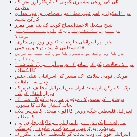
اٹلی کی زرعی مشینری کمپنی کے ٹریکٹر اور انجن کے
عطیات
غزہ: اسکول پر اسرائیلی حملے میں صحافی اور تین امدادی
کارکن شہید
شیخ مشعل الاحمد الصباح کویت کے نئے امیر مقرر
غزہ میں جنگ بندی کب ہوگی اور فائدہ کس کو
ہوگا؟
غزہ پر اسرائیلی جارحیت 70 ویں روز بھی جاری:
18فلسطینی شہید ، درجنوں زخمی
دن کا وہ وقت جو دفتری کاموں کے لیے بدترین
ہوتا ہے
“غزہ کے حالات دیکھ کر اسلام کے قریب آئی ہوں”، اُشنا شاہ
کا انکشاف
امریکی قومی سلامتی کے مشیر کی اسرائیلی انٹیلی جنس
چیف سے ملاقات
ترکیہ کے رکن پارلیمنٹ ایوان میں اسرائیل مخالف تقریر کے
دوران انتقال کر گئے
برطانیہ: کرسمس کے موقع پر شہریوں کو گلے ملنے کے
بجائے کُہنیاں ملانے کا مشورہ
اسرائیل فلسطین جنگ، روس کا اقوام متحدہ کانفرنس بلانے
کا مطالبہ
ہم آرام دہ لیکن غزہ میں اسرائیلی ہولناکیاں جاری ہیں،
امریکی رپورٹر بھی اپنے جذبات پر قابو نہ رکھ سکی
اسرائیلی فوج کی ویب سائٹ کو فلسطینی حامی ہیکرز نے