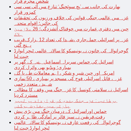
شخص مجرم قرار
بھارت کی جانب سے ’پچ سوئچنگ‘ تنازع میں آئی سی سی
کمزور قرار
غزہ میں عالمی جنگی قوانین کی خلاف ورزیوں کی تحقیقات
کی جائیں؛ اقوام متحدہ
چین میں دفتری عمارت میں خوفناک آتشزدگی؛ 26 ملازمین
ہلاک
غزہ پر اسرائیلی حملےجاری ،شہدا کی تعداد 12ہزارکےقریب
پہنچ گئی
گوجرانوالہ کی خاتون نے یونیسکو کا سالانہ عالمی ٹیچر ایوارڈ
جیت لیا
اسرائیل کی حماس سربراہ اسماعیل ہنیہ کے گھر پر
بمباری؛ ویڈیو بھی وائرل کردی
امریکہ اور چین شیر و شکر ، اہم معاملات طے پا گئے
غزہ ، قاتل اسرائیلی فوج کی مسجد پر بمباری ، 50 نمازی
شہید ، متعدد زخمی
اسرائیل نے سلامتی کونسل کا غزہ جنگ میں وقفے کا مطالبہ
مسترد کردیا
برطانیہ: غزہ جنگ بندی کی قرارداد پر لیبر
پارٹی میں بغاوت ہوگئی
حماس اوراسرائیل کے درمیان جنگ میں بڑی پیش
رفت،فریقین نے سیز فائر پر آمادگی ظاہر کردی
گوجرانوالہ کی رفعت عارف نے یونیسکو کا سالانہ عالمی
ٹیچر ایوارڈ جیت لیا