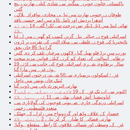
پاکستانی خاتون جویریہ منگیتر سے شادی کیلیے بھارت پہنچ
گئیں
طوفان نے جنوبی بھارت میں تباہی مچادی، نوافراد ہلاک ،
آندھرا پردیش اور تامل ناڈو میں ایمر جنسی نافذ
تھائی لینڈ میں ڈبل ڈیکر بس درخت سے ٹکرا گئی، 14 افراد
ہلاک
اسرائیلی فوج نے جبالیہ پناہ گزین کیمپ کو گھیرے میں لے لیا
نائیجیریا کی فوج نے غلطی سے میلاد النبی کی تقریب پر ڈرون
گرا دیا؛ 85 جاں بحق
یورپ میں برڈ فلو پھیل گیا ، لاکھوں مرغیاں تلف کر دی گئیں
برطانیہ آنیوالوں کی تعداد کم کرنے کیلئے قوانین مزید سخت
19 سالہ برطانوی شہری اسرائیلی فوج کی جانب سے لڑتے
ہوئے غزہ میں مارا گیا
غزہ؛ اسکولوں پربمباری سے50 شہید، درجنوں اسرائیلی
ٹینک خان یونس میں داخل
بھارتی ائیرپورٹ پانی میں ڈوب گیا
7 اکتوبر سے اب تک غزہ کے 19 لاکھ شہری بے گھر ہوگئے
انڈونیشیا: آتش فشاں پھٹنے سے 11 کوہ پیما ہلاک
اسرائیلی درندگی جاری: صہیونی فوجیوں کی گولاباری سے
متعدد فلسطینی زخمی
خضدار کے علاقے وڈھ اور گردونواح میں زلزلے کے جھٹکے
بھارتی فضائیہ کا طیارہ گر کر تباہ، 2پائلٹس ہلاک
غزہ کے وسطی اور شمالی علاقوں کا رابطہ منقطع ہوگیا: