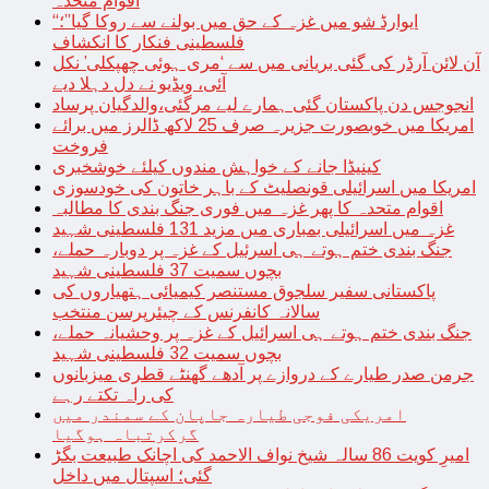
اقوام متحدہ
“ایوارڈ شو میں غزہ کے حق میں بولنے سے روکا گیا”؛
فلسطینی فنکار کا انکشاف
آن لائن آرڈر کی گئی بریانی میں سے ‘مری ہوئی چھپکلی’ نکل
آئی، ویڈیو نے دل دہلا دیے
انجوجس دن پاکستان گئی ہمارے لیے مرگئی،والدگیان پرساد
امریکا میں خوبصورت جزیرہ صرف 25 لاکھ ڈالرز میں برائے
فروخت
کینیڈا جانے کے خواہش مندوں کیلئے خوشخبری
امریکا میں اسرائیلی قونصلیٹ کے باہر خاتون کی خودسوزی
اقوام متحدہ کا پھر غزہ میں فوری جنگ بندی کا مطالبہ
غزہ میں اسرائیلی بمباری میں مزید 131 فلسطینی شہید
جنگ بندی ختم ہوتے ہی اسرئیل کے غزہ پر دوبارہ حملے،
بچوں سمیت 37 فلسطینی شہید
پاکستانی سفیر سلجوق مستنصر کیمیائی ہتھیاروں کی
سالانہ کانفرنس کے چیئرپرسن منتخب
جنگ بندی ختم ہوتے ہی اسرائیل کے غزہ پر وحشیانہ حملے،
بچوں سمیت 32 فلسطینی شہید
جرمن صدر طیارے کے دروازے پر آدھے گھنٹے قطری میزبانوں
کی راہ تکتے رہے
امریکی فوجی طیارہ جاپان کے سمندر میں
گرکرتباہ ہوگیا
امیرِ کویت 86 سالہ شیخ نواف الاحمد کی اچانک طبیعت بگڑ
گئی؛ اسپتال میں داخل