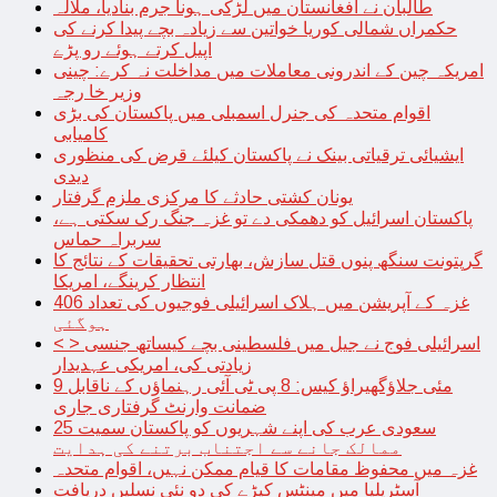
طالبان نے افغانستان میں لڑکی ہونا جرم بنادیا، ملالہ
حکمراں شمالی کوریا خواتین سے زیادہ بچے پیدا کرنے کی
اپیل کرتے ہوئے رو پڑے
امریکہ چین کے اندرونی معاملات میں مداخلت نہ کرے: چینی
وزیر خا رجہ
اقوام متحدہ کی جنرل اسمبلی میں پاکستان کی بڑی
کامیابی
ایشیائی ترقیاتی بینک نے پاکستان کیلئے قرض کی منظوری
دیدی
یونان کشتی حادثے کا مرکزی ملزم گرفتار
پاکستان اسرائیل کو دھمکی دے تو غزہ جنگ رک سکتی ہے،
سربراہ حماس
گرپتونت سنگھ پنوں قتل سازش، بھارتی تحقیقات کے نتائج کا
انتظار کرینگے، امریکا
غزہ کے آپریشن میں ہلاک اسرائیلی فوجیوں کی تعداد 406
ہوگئی
< > اسرائیلی فوج نے جیل میں فلسطینی بچے کیساتھ جنسی
زیادتی کی، امریکی عہدیدار
9 مئی جلاؤگھیراؤ کیس: 8 پی ٹی آئی رہنماؤں کے ناقابل
ضمانت وارنٹ گرفتاری جاری
سعودی عرب کی اپنے شہریوں کو پاکستان سمیت 25
ممالک جانے سے اجتناب برتنے کی ہدایت
غزہ میں محفوظ مقامات کا قیام ممکن نہیں، اقوام متحدہ
آسٹریلیا میں مینٹس کیڑے کی دو نئی نسلیں دریافت