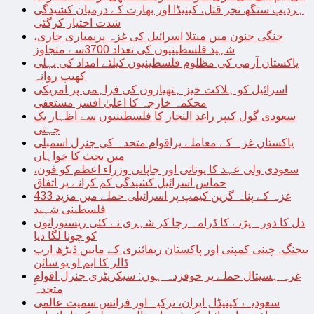
ہردیپ سنگھ نجر قتل، کینیڈا اور بھارت کے درمیان کشیدگی
شدت اختیار کرگئی
جنگی جنون میں مبتلا اسرائیل کی غزہ پربمباری جاری،
شہید فلسطینیوں کی تعداد 3700سے متجاوز
پاکستان آرمی کی مظلوم فلسطینیوں کیلئے امداد کی پہلی
کھیپ روانہ
اسرائیل کو ہلاکت خیز ہتھیاروں کی فراہمی پر امریکی
محکمہ خارجہ کا اعلیٰ افسر مستعفی
سعودی گول کیپر راغد النجار کا فلسطینیوں سے اظہار یک
جہتی
پاکستان غزہ کے معاملے پراقوام متحدہ کی جنرل اسمبلی
میں بحث کا خواہاں
سعودی ولی عہد کا یونانی اور جاپانی وزراء اعظم کو فون،
حماس اسرائیل کشیدگی کم کرانے پر اتفاق
غزہ کے پناہ گزین کیمپ پر اسرائیلی حملے میں مزید 433
فلسطینی شہید
دل کا دورہ پڑنے کا ڈرامہ رچا کر شہری نے کئی ریستورانوں
کو چونا لگا دیا
بیجنگ: چینی کمپنی اور پاکستان ریفائنری کے مابین ڈیڑھ ارب
ڈالر کا ایم او یو سائن
غزہ ہسپتال حملے پر خوفزدہ ہوں: سیکریٹری جنرل اقوامِ
متحدہ
سعودیہ، کینیڈا , ایران، ترکیہ اور فرانس سمیت عالمی