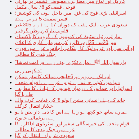
کارگل اور لداخ میں مظاہرے،مقبوضہ کشمیر پر بھارتی
فوجی قبضےکو 76 سال مکمل
اسرائیلی برّی فوج کی غزہ میں داخل ہونے کی کوشش؛
افسر سمیت 5 فوجی ہلاک
سعودی عرب ، ایک ہفتے کے دوران 17 ہزار ، 305 غیر
قانونی تارکین وطن گرفتار
اماراتی رئیل سٹیٹ کی کمپنیوں کے گروپ کا پاکستان
میں20سے 25ارب ڈالرز کی سرمایہ کاری کا اعلان
او آئی سی اور عرب لیگ کا ہنگامی اجلاس، غزہ میں فوری
جنگ بندی کا مطالبہ
’’یا رسول اللہﷺ! ہمارے ٹکڑے ہوتے رہے اور امت تماشا
دیکھتی رہی‘‘
اب ایک ہی ویزےپر6خلیجی ممالک کاسفر ممکن
دنیا میں کوئی جہنم ہے تو وہ غزہ ہے ، اقوام متحدہ
اسرائیل اور حماس کے درمیان قیدیوں کے تبادلے کا معاہدہ
طے پا گیا
چاند کے پہلے انسانی مشن ’اپولو 8‘ کی قیادت کرنے والے
خلاباز انتقال کرگئے
ہمارے ساتھ جو کچھ ہو رہا ہے اس کا ذمہ دار نیتن یاہو
ہے، یرغمالی خاتون
اقوام متحدہ کی خیرسگالی سفیر اور آسٹریلوی اداکارہ کا
غزہ میں جنگ بندی کا مطالبہ
سعودی شہزادہ انتقال کر گیا