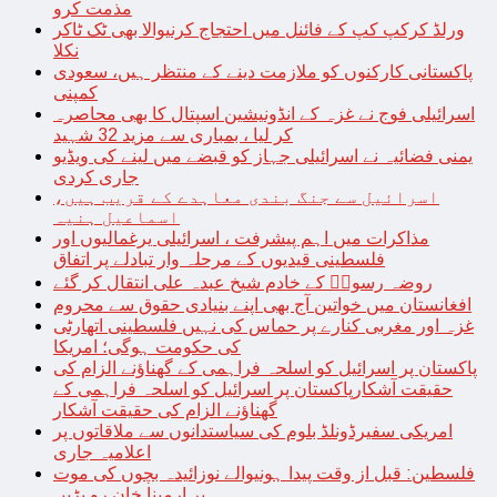
مذمت کرو
ورلڈ کرکپ کپ کے فائنل میں احتجاج کرنیوالا بھی ٹک ٹاکر
نکلا
پاکستانی کارکنوں کو ملازمت دینے کے منتظر ہیں، سعودی
کمپنی
اسرائیلی فوج نے غزہ کے انڈونیشین اسپتال کا بھی محاصرہ
کر لیا ، بمباری سے مزید 32 شہید
یمنی فضائیہ نے اسرائیلی جہاز کو قبضے میں لینے کی ویڈیو
جاری کردی
اسرائیل سے جنگ بندی معاہدے کے قریب ہیں،
اسماعیل ہنیہ
مذاکرات میں اہم پیشرفت ، اسرائیلی یرغمالیوں اور
فلسطینی قیدیوں کے مرحلہ وار تبادلے پر اتفاق
روضہ رسولؐ کے خادم شیخ عبدہ علی انتقال کر گئے
افغانستان میں خواتین آج بھی اپنے بنیادی حقوق سے محروم
غزہ اور مغربی کنارے پر حماس کی نہیں فلسطینی اتھارٹی
کی حکومت ہوگی؛ امریکا
پاکستان پر اسرائیل کو اسلحہ فراہمی کے گھناؤنے الزام کی
حقیقت آشکارپاکستان پر اسرائیل کو اسلحہ فراہمی کے
گھناؤنے الزام کی حقیقت آشکار
امریکی سفیرڈونلڈ بلوم کی سیاستدانوں سے ملاقاتوں پر
اعلامیہ جاری
فلسطین: قبل از وقت پیدا ہونیوالے نوزائیدہ بچوں کی موت
پر ارمینا خان رو پڑیں