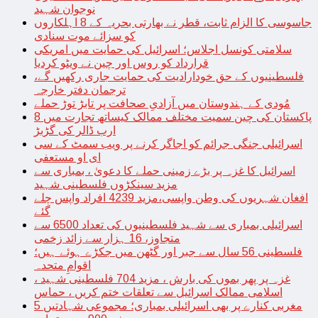
نوجوان شہید
جاسوسی کا الزام ثابت، قطر نے بھارتی بحریہ کے 8 اہلکاروں
کو سزائے موت سنادی
سلامتی کونسل اجلاس؛ اسرائیل کی حمایت میں امریکی
قرارداد کو روس اور چین نے ویٹو کردیا
فلسطینیوں کے حق خودارادیت کی حمایت جاری رکھیں گے،
ترجمان دفتر خارجہ
مُودی کے ہندوستان میں آزادیِ صحافت پر تابڑ توڑ حملے
پاکستان کی چین سمیت مختلف ممالک کیساتھ تجارت میں 8
ارب ڈالر کی گڑبڑ
اسرائیلی جنگی جرائم کو اجاگر کرنے پر ویب سمٹ کے سی
ای او مستعفی
اسرائیل کا غزہ پر بڑے زمینی حملے کا دعویٰ ، بمباری سے
مزید سینکڑوں فلسطینی شہید
افغان شہریوں کی وطن واپسی،مزید 4239 افراد واپس چلے
گئے
اسرائیلی بمباری سے شہید فلسطینیوں کی تعداد 6500 سے
متجاوز، 16 ہزار سے زائد زخمی
فلسطینی 56 سال سے جبر اور گٹھن میں جکڑے ہوئے ہیں؛
اقوامِ متحدہ
غزہ پر پھر بموں کی بارش ، مزید 704 فلسطینی شہید ،
اسلامی ممالک اسرائیل سے تعلقات ختم کریں ، حماس
مغربی کنارے پر بھی اسرائیلی بمباری؛ مجموعی شہادتیں 5