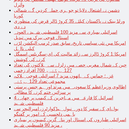
وائرل
دشمن نے اشتعال دلایا تو جوہری حملہ کردیں گے، شمالی
کوریا
ورلڈ بینک نے پاکستان کیلئے 35 کروڑ ڈالر قرض کی منظوری
دے دی
اسرائیلی بمباری سے مزید 100 فلسطینی شہید ، العودہ
اسپتال فوجی بیرک میں تبدیل
امریکا میں نئی سیاسی تاریخ، سابق صدر ٹرمپ الیکشن لڑنے
کیلیے نااہل
امریکا:1 کروڑ ڈالرز سے زائد مالیت کی ای-سگریٹس اسمگل
کرنے کی کوشش
چین کے شمال مغربی حصے میں زلزلے سے ہلاکتوں کی تعداد
127 ہوگئی، 700 افراد زخمی
غزہ؛ حماس کے ہاتھوں مزید 7 اسرائیلی فوجی ہلاک،
مجموعی تعداد 129 ہوگئی
اطالوی وزیراعظم کا سعودیہ میں مرتد اور ہم جنس پرستی
پر سزائیں ختم کرنے کا مطالبہ
اسرائیل کا فارعہ میں مہاجرین کے کیمپ پر چھاپہ، 4
فلسطینی شہید
یواےای کے سفیر کا دورہ نیول ہیڈکوارٹرز، امیرالبحر سے
باہمی دلچسپی کے امور پر گفتگو
اسرائیلی طیاروں کی اسپتال اور پناہ گزین کیمپوں پر بمباری
، مزید 90 فلسطینی شہید