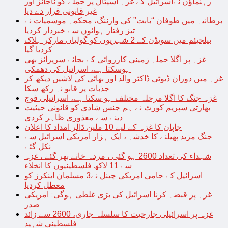
رہنماؤں نےاسرائیل کے غزہ اسپتال پر حملے کو ناجائز اور
غیر قانونی قرار دے دیا
برطانیہ میں طوفان “بابت” کی وارننگ، محکمہ موسمیات نے
تیز رفتار ہوائوں سے خبردار کردیا
بیلجیئم میں سویڈن کے 2 شہریوں کو گولیاں مارکر ہلاک
کردیا گیا
غزہ پر اگلا حملہ زمینی کارروائی کے بجائے سرپرائز بھی
ہوسکتا ہے، اسرائیل کی دھمکی
غزہ میں دوران ڈیوٹی ڈاکٹر والد اور بھائی کی لاشیں دیکھ کر
جذبات پر قابو نہ رکھ سکا
غزہ جنگ کا اگلا مرحلہ مختلف ہو سکتا ہے، اسرائیلی فوج
بھارتی سپریم کورٹ نے ہم جنس شادی کو قانونی حیثیت
دینے سے معذوری ظاہر کردی
جاپان کا غزہ کے لیے 10 ملین ڈالر امداد کا اعلان
جنگ مزید پھیلنے کا خدشہ ، ایک ہزار امریکی اسرائیل سے
نکل گئے
شہداء کی تعداد 2600 ہو گئی ، مردہ خانے بھر گئے ، غزہ
سے 11 لاکھ فلسطینیوں کا انخلاء
اسرائیل کے حامی امریکی چینل نے3 مسلمان اینکرز کو
معطل کردیا
غزہ پر قبضہ کرنا اسرائیل کی بڑی غلطی ہوگی: امریکی
صدر
غزہ پر اسرائیلی جارحیت کا سلسلہ جاری، 2600 سے زائد
فلسطینی شہید