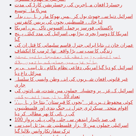
رجسٹرڈ افغان مہاجرین کی رجسٹریشن کارڈ کی مدت
میں6 ماہ توسیع
اسرائیل دنیا سے جھوٹ بول کر ہمیں بھوکا مار رہا ہے ، بدلہ
لیا جائے ، فلسطینی بچوں کی پریس کانفرنس
پاکستانی فورسز پرحملے افسوس ناک ہیں، امریکا
امریکا کا دوسرا بحری بیڑا بھی اسرائیل کی مدد کیلئے پہنچ
گیا
عمران خان نے بتایا ایرانی جنرل قاسم سلیمانی کا قتل ان کی
زندگی کا سب سے بڑا واقعہ تھا: ٹرمپ کا انکشاف
اسرائیلی وزیراعظم کا بھتیجا یائیر نیتن
یاہُو غزہ میں حماس کے ہاتھوں ہلاک
اسرائیل کو دیا گیا امریکی دفاعی نظام ناکام ، تل ابیب ہی پر
میزائل داغ دیا
غیر قانونی افغان شہریوں کی اپنے وطن واپسی کا سلسلہ
جاری
اسرائیل کے غزہ پر وحشیانہ حملوں میں شدت، شہادتوں کی
تعداد 10 ہزار سےزائد ہوگئی
‘کوئی محفوظ نہیں، غزہ “بچوں کا قبرستان” بنتا جا رہا ہے’،
اقوام متحدہ سیکرٹری جنرل نے جنگ بندی اور فلسطینیوں
کی رہائی کا پھر مطالبہ کر دیا
100 فی صد پائیدار ایندھن سے چلنے والی پہلی پرواز
اسرائیلی حملوں میں 9 ہزار فلسطینی شہید؛ تل ابیب سے
ترک سفارتکارواپس بلالیا گیا