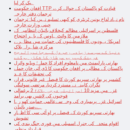
ہیک کر لیا
افغان حکومت TTP قیادت کو پاکستان کے حوالے کرے،
ترجمان دفتر خارجہ
نام نہاد لداخ یونین ٹریٹری کو کبھی تسلیم نہیں کیا: ترجمان
چینی وزارت خارجہ
فلسطین پر اسرائیلی مظالم کیخلاف بائیڈن انتظامیہ کے
ملازمین کا وائٹ ہاوس کے باہر احتجاج
امریکا: یہودیوں کا فلسطینیوں کی حمایت میں مظاہرہ،
مرکزی شاہراہ بلاک
دنیا کے سب سے زیادہ رحم دل کہے جانےوالے جج
فرینک کیپریو سرطان کا شکار ہوگئے
بھارتی پارلیمنٹ میں نامعلوم افراد کا حملہ؛ ویڈیو وائرل
پاکستان کے مطالبے پر افغان حکومت کا ڈی آئی خان حملے
کی تحقیقات کا عہد
کشمیر پر بھارتی سپریم کورٹ کا فیصلہ غیر قانونی قرار،
نگران کابینہ نے مسترد کردیا، مرتضی سولنگی
غزہ میں مزید 10 اسرائیلی فوجی ہلاک؛ 2 یرغمالی
فوجیوں کی لاشیں بھی برآمد
اسرائیل غزہ پربمباری کی وجہ سےعالمی حمایت کھو رہا
ہے،صدر بائیڈن
بھارتی سپریم کورٹ کے فیصلے پر او آئی سی کا اظہارِ
تشویش
اقوام متحدہ کی جنرل اسمبلی میں فوری جنگ بندی کی
قرارداد منظور