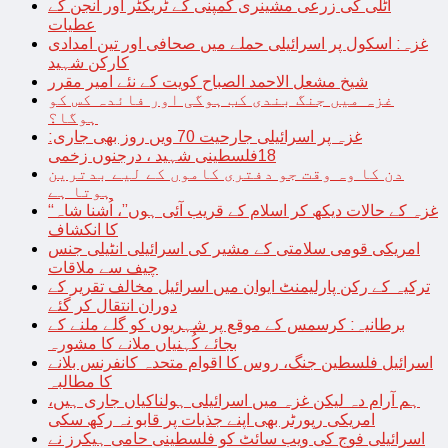
اٹلی کی زرعی مشینری کمپنی کے ٹریکٹر اور انجن کے
عطیات
غزہ: اسکول پر اسرائیلی حملے میں صحافی اور تین امدادی
کارکن شہید
شیخ مشعل الاحمد الصباح کویت کے نئے امیر مقرر
غزہ میں جنگ بندی کب ہوگی اور فائدہ کس کو
ہوگا؟
غزہ پر اسرائیلی جارحیت 70 ویں روز بھی جاری:
18فلسطینی شہید ، درجنوں زخمی
دن کا وہ وقت جو دفتری کاموں کے لیے بدترین
ہوتا ہے
“غزہ کے حالات دیکھ کر اسلام کے قریب آئی ہوں”، اُشنا شاہ
کا انکشاف
امریکی قومی سلامتی کے مشیر کی اسرائیلی انٹیلی جنس
چیف سے ملاقات
ترکیہ کے رکن پارلیمنٹ ایوان میں اسرائیل مخالف تقریر کے
دوران انتقال کر گئے
برطانیہ: کرسمس کے موقع پر شہریوں کو گلے ملنے کے
بجائے کُہنیاں ملانے کا مشورہ
اسرائیل فلسطین جنگ، روس کا اقوام متحدہ کانفرنس بلانے
کا مطالبہ
ہم آرام دہ لیکن غزہ میں اسرائیلی ہولناکیاں جاری ہیں،
امریکی رپورٹر بھی اپنے جذبات پر قابو نہ رکھ سکی
اسرائیلی فوج کی ویب سائٹ کو فلسطینی حامی ہیکرز نے