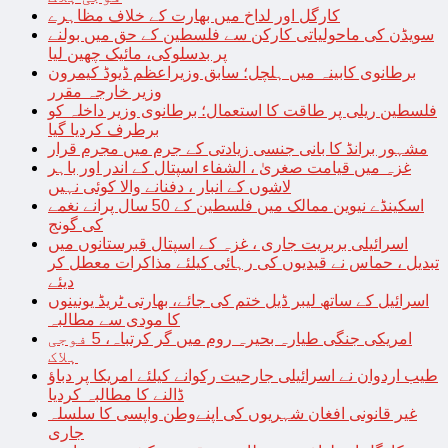
کارگل اور لداخ میں بھارت کے خلاف مظاہرے
سویڈن کی ماحولیاتی کارکن سے فلسطین کے حق میں بولنے
پر بدسلوکی، مائیک چھین لیا
برطانوی کابینہ میں ہلچل؛ سابق وزیراعظم ڈیوڈ کیمرون
وزیر خارجہ مقرر
فلسطین ریلی پر طاقت کا استعمال؛ برطانوی وزیر داخلہ کو
برطرف کردیا گیا
مشہور برانڈ کا بانی جنسی زیادتی کے جرم میں مجرم قرار
غزہ میں قیامت صغریٰ ، الشفاء اسپتال کے اندر اور باہر
لاشوں کے انبار ، دفنانے والا کوئی نہیں
اسکینڈے نیوین ممالک میں فلسطین کے 50 سال پرانے نغمے
کی گونج
اسرائیلی بربریت جاری ، غزہ کے اسپتال قبرستانوں میں
تبدیل ، حماس نے قیدیوں کی رہائی کیلئے مذاکرات معطل کر
دیئے
اسرائیل کے ساتھ لیبر ڈیل ختم کی جائے، بھارتی ٹریڈ یونینوں
کا مودی سے مطالبہ
امریکی جنگی طیارہ بحیرہ روم میں گر کرتباہ، 5 فوجی
ہلاک
طیب اردوان نے اسرائیلی جارحیت رکوانے کیلئے امریکا پر دباؤ
ڈالنے کا مطالبہ کردیا
غیر قانونی افغان شہریوں کی اپنےوطن واپسی کا سلسلہ
جاری