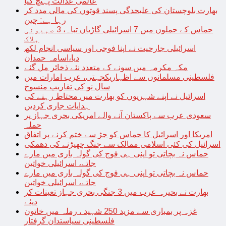
عالمی عدالت پہنچ گیا
بھارت بلوچستان کی علیحدگی پسند قوتوں کی مالی مدد کر
رہا ہے: چین
حماس کے حملوں میں 7 اسرائیلی گاڑیاں تباہ، 3 صہیونی
ہلاک
اسرائیلی جارحیت نے اپنا فوجی اور سیاسی انجام لکھ
دیا،اسامہ حمدان
مکہ مکرمہ میں سونے کے متعدد نئے ذخائر مل گئے
فلسطینی مسلمانوں سے اظہاریکجہتی، عرب امارات میں
سال نو کی تقاریب منسوخ
اسرائیل نے اپنے شہریوں کو بھارت میں محتاط رہنے کی
ہدایات جاری کردیں
سعودی عرب سے پاکستان آنے والے امریکی بحری جہاز پر
حملہ
امریکا اور اسرائیل کا حماس کو جڑ سے ختم کرنے پر اتفاق
اسرائیل کی کئی اسلامی ممالک سے جنگ چھیڑنے کی دھمکی
حماس نہ بچاتی تو اپنی ہی فوج کی گولہ باری میں مارے
جاتے، اسرائیلی خواتین
حماس نہ بچاتی تو اپنی ہی فوج کی گولہ باری میں مارے
جاتے، اسرائیلی خواتین
بھارت نے بحیرہ عرب میں 3 جنگی بحری جہاز تعینات کر
دیئے
غزہ پر بمباری سے مزید 250 شہید ، رملہ میں خاتون
فلسطینی سیاستدان گرفتار