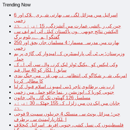
Trending Now
اسرائیل میں میزائل لگنے سے بھارتی شہری ہلاک اور 6
زخمی
چین کی رہائشی عمارت میں آتشزدگی، 15 افراد ہلاک
الیکشن نتائج جوبھی ہوں پاکستان کیلئے آئی ایم ایف سے
گفتگو اہم ہے، بلوم برگ
بھارت میں مدرسہ مسمار؛ 4 مسلمان جاں بحق اور 250
زخمی
وزیرستان؛ پی ٹی آئی پارلیمنٹرین کے امیدوار کی گاڑی پر بم
حملہ
وکی لیکس کو ہیکنگ ٹولز لیک کرنے والے سی آئی اے کے
سابق اہلکار کو 40 سال قید
امریکی شہر شکاگو کی انتظامیہ نے بھی غزہ میں جنگ بندی
کا مطالبہ کردیا
ارب پتی برطانوی تاجر ڈینی لیمبو نے اسلام قبول کرلیا
جنوبی کوریا کے اپوزیشن رہنما چاقو حملے میں زخمی
مسلسل 126 گھنٹوں تک گانے والی خاتون
جاپان میں ایک دن میں زلزلے کے 155 جھٹکے، 30 افراد
ہلاک
چین؛ میزائل یونٹ سے منسلک 4 جرنیلوں سمیت 9 فوجی
اہلکارپارلیمنٹ سے برطرف
فلسطینیوں کی نسل کشی، جنوبی افریقہ اسرائیل کیخلاف