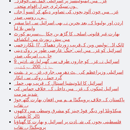
غزہ میں ایمبولینسز پر اسرائیلی حملےسےخوفزدہ
ہوں:سیکرٹری جنرل اقوام متحدہ
غزہ میں خون آلود بچوں کی تصاویر دیکھ کر آنسو آ جاتے
ہیں، روسی صدر
اردن اور بولیویا کے بعد بحرین نے بھی اسرائیل سے اپنا سفیر
واپس بلا لیا
بھارت غیر قانونی اسلحے کا گڑھ بن چکاہے،سپریم کورٹ
میں پیش رپورٹ میں انکشاف
ٹانک اڈہ:پولیس وین کےقریب زوردار دھماکہ,7اہلکارزخمی
اسرائیل کو غزہ میں اپنی ‘جنگ’ عارضی طور پر روک دینی
چاہیے، امریکی صدر
اسرائیل نے غزہ کو چاروں طرف سے گھیرلیا، شہادتیں 9
ہزار 200 ہوگئیں
اسرائیلی وزیراعظم کی ہٹ دھرمی جاری، غزہ پر دہشت
گرد حملے روکنے سے انکار
اسرائیل کا انڈونیشیا اسپتال کے قریب بھی حملہ
اسرائیل ٹینکوں کے غزہ میں داخلے کے خلاف حماس کی
شدید مزمت
پاکستان کے خلاف پروپیگنڈا مہم میں افغان بھارت گٹھ جوڑ
بے نقاب
میکڈونلڈ اور دیگر فوڈ چینز کو مشرق وسطی میں لاکھوں
ڈالر کا نقصان
فلسطینی بچوں کی شہادت پر اسرائیل و بھارت کا گھناؤنا
پروپیگنڈا بے نقاب