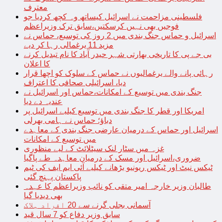
معترف
فلسطینی مزاحمت نے اسرائیل کیساتھ وہ کچھ کردیا جو
فوجیں بھی نہیں کرسکتیں،سابق ترک وزیراعظم
اسرائیل و حماس جنگ بندی میں 2 روز کی توسیع، حماس نے
مزید 11 یرغمالی رہا کر دیے
بی جے پی کا تاریخی بھارتی شہر حیدر آباد کا نام تبدیل کرنے
کا اعلان
رہائی پانے والے یرغمالیوں نے حماس کے سلوک کو اچھا قرار
دیا، اسرائیلی صحافی کا اعتراف
جنگ بندی میں توسیع کے امکانات،حماس اور اسرائیل نے
عندیہ دے دیا
امریکا اور قطر کا جنگ بندی میں توسیع کیلیے اسرائیل پر
دباؤ؛ حماس نے ہامی بھرلی
اسرائیل اور حماس کے درمیان عارضی جنگ بندی کے معاہدے
میں توسیع کے امکانات
غزہ میں سٹار لنک سیٹلائٹ کے لیے منظوری
ضروری،اسرائیل اور مسک کے درمیان معاہدہ طے پاگیا
ٹیکس نیٹ اور ٹیکس ریونیو بڑھانے کیلیے آئی ایم ایف کی ٹیم
پاکستان پہنچ گئی
طالبان وزیر خارجہ امیر متقی کو نائب وزیراعظم کا عہدہ
بھی دیدیا گیا
آسمانی بجلی گرنے سے 20 افراد ہلاک
سابق وزیر دفاع کو 7 سال قید