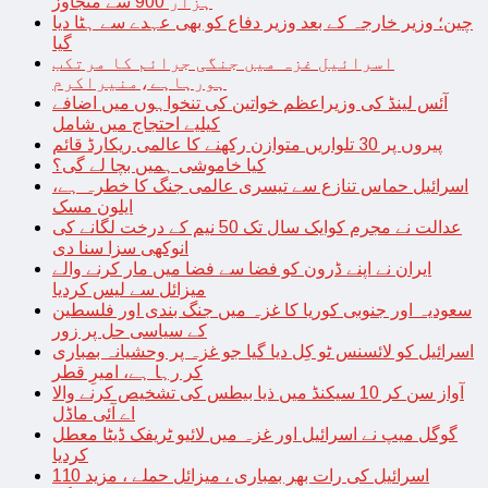
ہزار 900 سے متجاوز
چین؛ وزیر خارجہ کے بعد وزیر دفاع کو بھی عہدے سے ہٹا دیا
گیا
اسرائیل غزہ میں جنگی جرائم کا مرتکب
ہورہاہے،منیراکرم
آئس لینڈ کی وزیراعظم خواتین کی تنخواہوں میں اضافے
کیلیے احتجاج میں شامل
پیروں پر 30 تلواریں متوازن رکھنے کا عالمی ریکارڈ قائم
کیا خاموشی ہمیں بچا لے گی؟
اسرائیل حماس تنازع سے تیسری عالمی جنگ کا خطرہ ہے،
ایلون مسک
عدالت نے مجرم کوایک سال تک 50 نیم کے درخت لگانے کی
انوکھی سزا سنا دی
ایران نے اپنے ڈرون کو فضا سے فضا میں مار کرنے والے
میزائل سے لیس کردیا
سعودیہ اور جنوبی کوریا کا غزہ میں جنگ بندی اور فلسطین
کے سیاسی حل پر زور
اسرائیل کو لائسنس ٹو کِل دیا گیا جو غزہ پر وحشیانہ بمباری
کر رہا ہے، امیرِ قطر
آواز سن کر 10 سیکنڈ میں ذیا بیطس کی تشخیص کرنے والا
اے آئی ماڈل
گوگل میپ نے اسرائیل اور غزہ میں لائیو ٹریفک ڈیٹا معطل
کردیا
اسرائیل کی رات بھر بمباری ، میزائل حملے ، مزید 110