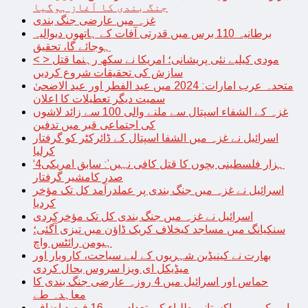
جنگ بندی کا آغاز ہوگیا
غزہ میں عارضی جنگ بندی
برطانیہ 110 برس میں قدرتی آفات کے ہاتھوں دیوالیہ
ہوجائے گا، تحقیق
< > مودی کیلیے نئی پریشانی؛ امریکا نے سکھ رہنما قتل
سازش کی تحقیقات شروع کردیں
متحدہ عرب امارات: 2024 میں عید الفطر اور عید الاضحیٰ
سمیت دیگر تعطیلات کا اعلان
غزہ کے الشفاء اسپتال سے ملنے والی 100 سے زائد لاشوں
کی اجتماعی قبر میں تدفین
اسرائیل نے غزہ میں الشفا اسپتال کے ڈائرکٹر کو گرفتار
کرلیا
‘4ہزار فلسطینی بچوں کا قتل کافی نہیں’: سابق امریکی
صدر کامشیر گرفتار
اسرائیل نے غزہ میں جنگ بندی پر عملدرآمد کل تک مؤخر
کردیا
اسرائیل نے غزہ میں جنگ بندی کل تک مؤخرکردی
سنکیانگ میں مساجد کیخلاف کریک ڈاؤن میں تیزی آگئی؛
ہیومن رائٹس واچ
بھارت نے کینیڈین شہریوں کے لیے سیاحت، کاروبار اور
میڈیکل ای ویزا سروس بحال کردی
حماس اور اسرائیل میں 4 روزہ عارضی جنگ بندی کا
معاہدہ طے
امریکہ میں پاکستانی طلباء کی تعداد میں 16 فیصد اضافہ