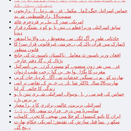
چیف کا بیٹا ہلاک
حماس اسرائیل جنگ،2ماہ مکمل: غزہ شہرتباہ،7ہزاربچوں
سمیت16ہزارفلسطینی شہید
امریکی صدر کے بیٹے پر فردجرم عائد
سابق اسرائیلی وزیراعظم نے نیتن یاہو کو دہشتگرد قرار
دیدیا
حادثاتی طور پر آگ لگنے سے محفوظ رہنے والا نیا ایندھن
ڈنمارک میں قرآن پاک کی بےحرمتی غیرقانونی قرار،سزا کا
قانون منظور
افغان وزیر پاسپورٹ معاملہ :پاکستان پاسپورٹ کی جانچ
پڑتال کرے گا، دفتر خارجہ
غزہ میں بفر زون منصوبے کو مسترد کرتے ہیں ،اسرائیل
مغرب کا بگڑا ہوا بچہ بن گیا :رجب طیب اردوان
بھارت کو ہم نے سنگین خدشات سے آگاہ کردیا، جان کربی
بھارت،26 سالہ ڈاکٹر شاہانہ نے جہیز کے تقاضے پر اپنی
زندگی کا خاتمہ کر لیا
حماس کی قید سے رہا ہونیوالے اسرائیلی شہری نیتن یاہو
پر برس پڑے
اسرائیلی بربریت، عالمی برادری کا دہرا معیار
سائیبیریا میں درجہ حرارت منفی 56 ہوگیا
ایران کا بائیو کیپسول کو خلا میں بھیجنے کا تجربہ کامیاب
سکھ رہنما قتل سازش کی تفتیش؛ امریکی حکام بھارت
پہنچ گئے