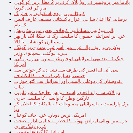
پاناما میں پروفیسر نے روڈ بلاک کرنے پر 2 مظاہرین کو گولی
مار کر قتل کردیا
کینیڈا میں یہودی اسکولوں پر فائرنگ
برطانیہ کا اعلیٰ شاہی اعزاز پاکستانی مصنف عارف انیس
کے نام
بالی ووڈ بھی مسلمانوں کیخلاف بغض میں پیش پیش
غزہ پر اسرائیلی حملوں کا سلسلہ رک نہ سکا، ایک بار پھر
ہسپتالوں کو نشانہ بنا ڈالا
یوکرین پر رونے والے غزہ میں اسرائیلی بمباری پر گونگے
بہرے ہوگئے، ہسپانوی وزیر
جنگ کے بعد بھی اسرائیلی فوجیں غزہ میں ہی رہیں گی،
امریکا
سی آئی اے افسر کی طرف سے نشہ دے کر خواتین سے
جنسی بدسلوکی کیے جانے کا انکشاف
ہندوستان کی دوغلی پالیسی اور اسرائیل سے گٹھ جوڑ بے
نقاب
دو لاکھ سے زائد افغان باشندے واپس جا چکے، غیرقانونی
تارکین وطن کا واپسی کا سلسلہ جاری
ترک پارلیمنٹ نے اسرائیلی مصنوعات کے بائیکاٹ کا اعلان کر
دیا
امریکی نرس دوبارہ غزہ جانے کو تیار
غزہ میں وبائی امراض پھوٹنے کا خطرہ، عالمی ادارہ صحت
کی وارننگ جاری
اسرائیل کا گھناؤنا منصوبہ