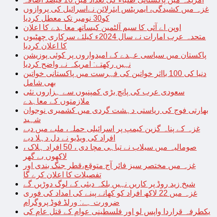
غزہ میں کشیدگی، ایمریٹس ایئرلائن نےاسرائیل کی پروازوں
کو30 نومبر تک معطل کردیا
اوپن اے آئی کا سیم آلٹمین کیساتھ معاہدے کا اعلان
متحدہ عرب امارات نے سال 2024ء کیلئے سرکاری چھٹیوں
کا اعلان کردیا
پاکستان میں سیاسی عہدے کے امیدواروں پر کوئی پوزیشن
نہیں رکھتے: امریکہ نے واضح کردیا
دنیا کی 100 بااثر خواتین کی فہرست میں پاکستانی خواتین
بھی شامل
سعودی عرب کی پانچ بڑی کمپنیوں سے ہزاروں نئی
ملازمتوں کے معاہدے
بھارتی فوج کی ریاستی دہشت گردی میں کشمیری نوجوان
شہید
غزہ کے پناہ گزین کیمپ پر اسرائیلی حملہ، ملبے میں دبے
افراد کی ویڈیو نے دل دہلا دیے
صومالیہ میں سیلاب نے تباہی مچا دی ، 50 افراد ہلاک ،
لاکھوں بے گھر
غزہ میں مختصر سیز فائر آج متوقع،قطر جنگ بندی اور
تفصیلات کا اعلان کرے گا
شیخ زید روڈ پر کاریں نہیں بلکہ دبئی کے لوگ دوڑیں گے
غزہ میں 22 لاکھ افراد کو کھانے پینے کی امداد کی فوری
ضرورت ہے: ورلڈ فوڈ پروگرام
یکطرفہ قراردا واپس لو اور فلسطینی عوام کے قتل عام کی