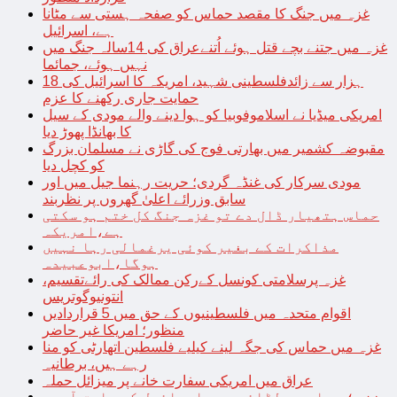
غزہ میں جنگ کا مقصد حماس کو صفحہ ہستی سے مٹانا
ہے، اسرائیل
غزہ میں جتنے بچے قتل ہوئے اُتنےعراق کی 14سالہ جنگ میں
نہیں ہوئے، جمائما
18 ہزار سے زائدفلسطینی شہید، امریکہ کا اسرائیل کی
حمایت جاری رکھنے کا عزم
امریکی میڈیا نے اسلاموفوبیا کو ہوا دینے والے مودی کے سیل
کا بھانڈا پھوڑ دیا
مقبوضہ کشمیر میں بھارتی فوج کی گاڑی نے مسلمان بزرگ
کو کچل دیا
مودی سرکار کی غنڈہ گردی؛ حریت رہنما جیل میں اور
سابق وزرائے اعلیٰ گھروں پر نظربند
حماس ہتھیار ڈال دے تو غزہ جنگ کل ختم ہو سکتی
ہے،امریکہ
مذاکرات کے بغیر کوئی یرغمالی رہا نہیں
ہوگا،ابوعبیدہ
غزہ پرسلامتی کونسل کےرکن ممالک کی رائےتقسیم،
انتونیوگوتریس
اقوام متحدہ میں فلسطینیوں کے حق میں 5 قراردادیں
منظور؛ امریکا غیر حاضر
غزہ میں حماس کی جگہ لینے کیلیے فلسطین اتھارٹی کو منا
رہے ہیں، برطانیہ
عراق میں امریکی سفارت خانے پر میزائل حملہ
غزہ؛ حماس سے لڑائی میں اسرائیل کے سابق آرمی