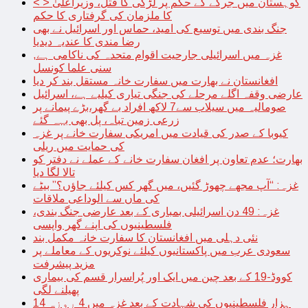
< > کوہستان میں جرگے کے حکم پر لڑکی کا قتل، وزیراعلیٰ
کا ملزمان کی گرفتاری کا حکم
جنگ بندی میں توسیع کی امید، حماس اور اسرائیل نے بھی
رضا مندی کا عندیہ دیدیا
غزہ میں اسرائیلی جارحیت اقوام متحدہ کی ناکامی ہے,
سنی علما کونسل
افغانستان نے بھارت میں سفارت خانہ مستقل بند کر دیا
عارضی وقفہ اگلے مرحلے کی جنگی تیاری کیلیے ہے، اسرائیل
صومالیہ میں سیلاب سے7 لاکھ افراد بے گھر،بڑے پیمانے پر
زرعی زمین تباہ، پل بھی بہہ گئے
کیوبا کے صدر کی قیادت میں امریکی سفارت خانے پر غزہ
کی حمایت میں ریلی
بھارت؛ عدم تعاون پر افغان سفارت خانے کے عملے نے دفتر کو
تالا لگا دیا
غزہ: “آپ مجھے چھوڑ گئیں، میں گھر کس کیلئے جاؤں؟” بیٹے
کی ماں سے الوداعی ملاقات
غزہ: 49 دن اسرائیلی بمباری کے بعد عارضی جنگ بندی،
فلسطینیوں کی اپنے گھر واپسی
نئی دہلی میں افغانستان کا سفارت خانہ مکمل بند
سعودی عرب میں پاکستانیوں کیلئے نوکریوں کے معاملے پر
مزید پیشرفت
کووڈ-19 کے بعد چین میں ایک اور پُراسرار قسم کی بیماری
پھیلنے لگی
14 ہزار فلسطینیوں کی شہادت کے بعد غزہ میں 4 روزہ