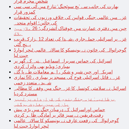
شخص مجرم قرار
بھارت کی جانب سے ’پچ سوئچنگ‘ تنازع میں آئی سی سی
کمزور قرار
غزہ میں عالمی جنگی قوانین کی خلاف ورزیوں کی تحقیقات
کی جائیں؛ اقوام متحدہ
چین میں دفتری عمارت میں خوفناک آتشزدگی؛ 26 ملازمین
ہلاک
غزہ پر اسرائیلی حملےجاری ،شہدا کی تعداد 12ہزارکےقریب
پہنچ گئی
گوجرانوالہ کی خاتون نے یونیسکو کا سالانہ عالمی ٹیچر ایوارڈ
جیت لیا
اسرائیل کی حماس سربراہ اسماعیل ہنیہ کے گھر پر
بمباری؛ ویڈیو بھی وائرل کردی
امریکہ اور چین شیر و شکر ، اہم معاملات طے پا گئے
غزہ ، قاتل اسرائیلی فوج کی مسجد پر بمباری ، 50 نمازی
شہید ، متعدد زخمی
اسرائیل نے سلامتی کونسل کا غزہ جنگ میں وقفے کا مطالبہ
مسترد کردیا
برطانیہ: غزہ جنگ بندی کی قرارداد پر لیبر
پارٹی میں بغاوت ہوگئی
حماس اوراسرائیل کے درمیان جنگ میں بڑی پیش
رفت،فریقین نے سیز فائر پر آمادگی ظاہر کردی
گوجرانوالہ کی رفعت عارف نے یونیسکو کا سالانہ عالمی
ٹیچر ایوارڈ جیت لیا