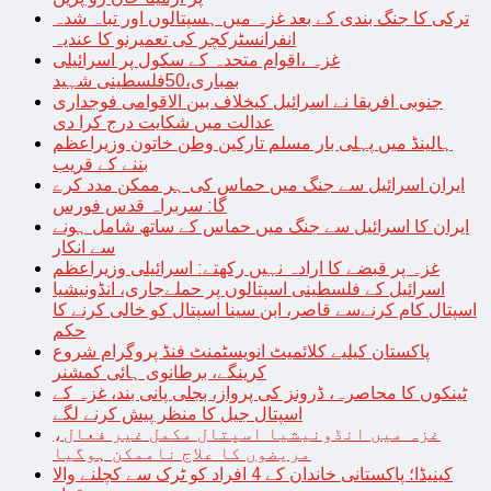
ترکی کا جنگ بندی کے بعد غزہ میں ہسپتالوں اور تباہ شدہ
انفرانسٹرکچر کی تعمیرنو کا عندیہ
غزہ ،اقوام متحدہ کے سکول پر اسرائیلی
بمباری،50فلسطینی شہید
جنوبی افریقا نے اسرائیل کیخلاف بین الاقوامی فوجداری
عدالت میں شکایت درج کرا دی
ہالینڈ میں پہلی بار مسلم تارکین وطن خاتون وزیراعظم
بننے کے قریب
ایران اسرائیل سے جنگ میں حماس کی ہر ممکن مدد کرے
گا: سربراہ قدس فورس
ایران کا اسرائیل سے جنگ میں حماس کے ساتھ شامل ہونے
سے انکار
غزہ پر قبضے کا ارادہ نہیں رکھتے: اسرائیلی وزیراعظم
اسرائیل کے فلسطینی اسپتالوں پر حملےجاری، انڈونیشیا
اسپتال کام کرنےسے قاصر، ابن سینا اسپتال کو خالی کرنے کا
حکم
پاکستان کیلیے کلائمیٹ انویسٹمنٹ فنڈ پروگرام شروع
کرینگے، برطانوی ہائی کمشنر
ٹینکوں کا محاصرہ، ڈرونز کی پرواز، بجلی پانی بند، غزہ کے
اسپتال جیل کا منظر پیش کرنے لگے
غزہ میں انڈونیشیا اسپتال مکمل غیر فعال،
مریضوں کا علاج ناممکن ہوگیا
کینیڈا؛ پاکستانی خاندان کے 4 افراد کو ٹرک سے کچلنے والا