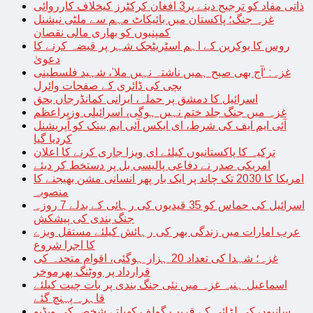
ذاتی مفاد کو ترجیح دینے پر3 افغان کرکٹرز کیخلاف کارروائی
غزہ جنگ؛ پاکستان میں بائیکاٹ مہم سے ملٹی نیشنل
کمپنیوں کو بھاری مالی نقصان
روس کا یوکرین کے اہم اسٹریٹجک شہر پر قبضہ کرنے کا
دعویٰ
غزہ: ‘آج بھی صبح ہمیں ناشتہ نہیں ملا’، شہید فلسطینی
بچی کی ڈائری کے صفحات وائرل
اسرائیل کا دمشق پر حملہ، ایرانی کمانڈرجاں بحق
غزہ میں جنگ جلد ختم نہیں ہوگی، اسرائیلی وزیراعظم
آئی ایم ایف کی شرط، ای ایکس آئی ایم بینک کو آپریشنل
کردیا گیا
ترکیہ کا پاکستانیوں کیلئے ای ویزا جاری کرنے کا اعلان
امریکی صدر نے دفاعی پالیسی بل پر دستخط کر دیئے
امریکا کا 2030 تک چاند پر ایک بار پھر انسانی مشن بھیجنے کا
منصوبہ
اسرائیل کی حماس کو 35 قیدیوں کی رہائی کے بدلے 7 روزہ
جنگ بندی کی پیشکش
عرب امارات میں زندگی بھر کی رہائش کیلئے مستقل ویزے
کا اجرا شروع
غزہ؛ شہدا کی تعداد 20 ہزار ہوگئی، اقوام متحدہ کی
قرارداد پر ووٹنگ پھرموخر
اسماعیل ہنیہ غزہ میں نئی جنگ بندی پر بات چیت کیلئے
قاہرہ پہنچ گئے
سانپوں کی لڑائی کے قریب گولف کھیلتے شخص کی ویڈیو