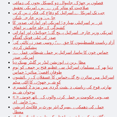
فصلوں پر چھڑکے جانیوالے دو کیمیکل بچوں کی دماغی
صلاحیت کو متاثر کررہے ہیں، امریکی تحقیق
جب تک امریکا ہے اسرائیل کو دفاع کی فکر نہیں کرنی
چاہیے: وزیر خارجہ بلنکن
غزہ پر اسرائیلی بمباری؛ امریکی اور اماراتی صدور کا
کشیدگی کے جلد خاتمے پر اتفاق
امریکی وزیر خارجہ اسرائیل پہنچ گئے؛ جوبائیڈن اور اماراتی
صدر کی ٹیلی فونک گفتگو
’آزاد ریاست فلسطینیوں کا حق ہے‘؛ روسی صدر نے ثالثی کی
پیشکش کردی
حماس خون کا پیاسا، اسرائیل پر حملے شیطانی عمل ہے:
امریکی صدر
مظاہرین نے اپوزیشن لیڈر پر گلیٹر پھینک دیا
دنیا بھر کے مسلمان اسرائیل سے عظیم فتح پر جمعے کو ’یومِ
طوفانِ اقصیٰ‘ منائیں؛ حماس
اسرائیل میں سائرن بج گئے،حماس کا عسقلان کے رہائشیوں
کو شہر چھوڑنے کا الٹی میٹم
بھارتی فوج کی ریاستی دہشت گردی میں مزید 2 کشمیری
نوجوان شہید
< > صیہونی حکومت پر حملہ کرنے والوں کے ہاتھ چومتے
ہیں؛ خامنہ ای
حملے کی دھمکی ،ہیمبرگ ایئر پورٹ پر فلائیٹ آپریشن
معطل
بنگلادیش کی سابق وزیراعظم کی طبیعت انتہائی ناساز