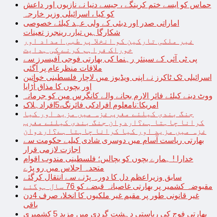
حماس کو ایسے ختم کرینگے ، جیسے دنیا نے نازیوں اور داعش
کو کیا ، اسرائیلی وزیر خارجہ
اماراتی صدر اور دبئی کے ولی عہد کیلئے خصوصی
شکارگاہیں تیار، رینجرز تعینات
غیر ملکی تارکین کو انخلا پر طبی امداد اور
خوراک فراہم کرنے کی ہدایت
پی ٹی آئی کے سینئر رہنما کی بھارتی فوجی آفیسرز سے
ملاقات منظرعام پر آگئی
اسرائیلی ٹک ٹاکرز نے اپنی ویڈیوز میں لاچار فلسطینی خواتین
اور بچوں کا مذاق اُڑایا
ووٹ دینے کیلئے فائر الارم بجانے والے کانگرس مین کو جرمانہ
امریکا:نامعلوم افرادکی فائرنگ،5افرادہلاک
جنگ بندی کیلئے مغرب غزہ میں مزید اور کیا
کرانا چاہتا ہے؟اردوان جنگ بندی کیلئے مغرب
غزہ میں مزید اور کیا کرانا چاہتا ہے؟اردوان
بھارتی ریاست آسام میں دوسری شادی کیلیے حکومت سے
اجازت لازمی قرار
خدارا ! ہمارے بچوں کو بچالیں؛ فلسطینی مندوب اقوام
متحدہ اجلاس میں رو پڑے
سابق وزیراعظم دل کا دورہ پڑنے سے انتقال کرگئے
مقبوضہ کشمیر پر بھارتی غاصبانہ قبضے کو 76 سال ہوگئے
غیر قانونی طور پر مقیم غیر ملکیوں کا انخلا، صرف 4دن
باقی
بھارتی فوج کی ریاستی دہشت گردی میں مزید 5 کشمیری