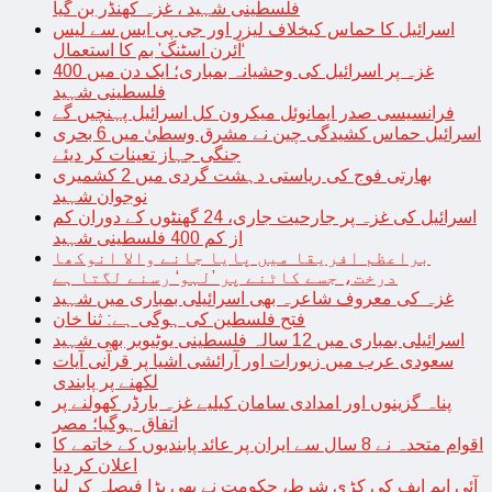
فلسطینی شہید ، غزہ کھنڈر بن گیا
اسرائیل کا حماس کیخلاف لیزر اور جی پی ایس سے لیس
‘آئرن اسٹنگ’ بم کا استعمال
غزہ پر اسرائیل کی وحشیانہ بمباری؛ ایک دن میں 400
فلسطینی شہید
فرانسیسی صدر ایمانوئل میکرون کل اسرائیل پہنچیں گے
اسرائیل حماس کشیدگی چین نے مشرق وسطیٰ میں 6 بحری
جنگی جہاز تعینات کر دیئے
بھارتی فوج کی ریاستی دہشت گردی میں 2 کشمیری
نوجوان شہید
اسرائیل کی غزہ پر جارحیت جاری، 24 گھنٹوں کے دوران کم
از کم 400 فلسطینی شہید
براعظم افریقا میں پایا جانے والا انوکھا
درخت، جسے کاٹنے پر ’لہو‘ رسنے لگتا ہے
غزہ کی معروف شاعرہ بھی اسرائیلی بمباری میں شہید
فتح فلسطین کی ہوگی ہے: ثنا خان
اسرائیلی بمباری میں 12 سالہ فلسطینی یوٹیوبر بھی شہید
سعودی عرب میں زیورات اور آرائشی اشیا پر قرآنی آیات
لکھنے پر پابندی
پناہ گزینوں اور امدادی سامان کیلیے غزہ بارڈر کھولنے پر
اتفاق ہوگیا؛ مصر
اقوام متحدہ نے 8 سال سے ایران پر عائد پابندیوں کے خاتمے کا
اعلان کر دیا
آئی ایم ایف کی کڑی شرط، حکومت نے بھی بڑا فیصلہ کر لیا