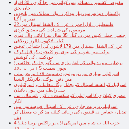
مقبوضہ کشمیر ، مسافر بس کھائی میں جا گری ، 30 افراد
جاں بحق
پاکستان دنیا بھرمیں پیاز پیداکرنے والے ممالک میں پانچویں
نمبر پر آ گیا
فلسطینی ہلال احمر نے غزہ کے الشفا اسپتال میں 32
مریضوں کی شہادت کی تصدیق کردی
جنسی حملہ کیس میں بے گناہ 35 سال سزا کاٹنے والے قیدی
کیلیے لاکھوں ڈالرز زرتلافی
غزہ کے الشفا ہسپتال میں 179 لاشوں کی اجتماعی تدفین
ترکیہ میں شوہر کی بیوی اور 3 بچوں کو قتل کرکے
خودکشی کی کوشش
برطانیہ میں دیوالی کی آتش بازی سے گھر جل کر خاکستر؛
بچوں سمیت 5 افراد ہلاک
اسرائیلی بمباری میں نومولودوں سمیت 179 مریض ملبے
میں دفن ہوگئے، ڈائریکٹر الشفا
اسرائیل کو الشفا اسپتال کو بچانا ہوگا، معاملے پر اسرائیلیوں
سے رابطے میں ہوں، بائیڈن
مصری کھلاڑی کا اسرائیلی کو شکست دے کر ہاتھ ملانے سے
انکار
اسرائیلی بربریت جاری ، غزہ کے اسپتال قبرستانوں میں
تبدیل ، حماس نے قیدیوں کی رہائی کیلئے مذاکرات معطل کر
دیئے
حزب اللہ نے شام میں امریکی اڈے پر راکٹس برسا دیئے؛ 4
فوجی ہلاک