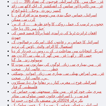
غزہ جنگ میں ہلاک اسرائیلی فوجیوں کی تعداد 395 ہوگئی
غزہ میں ڈائیریا اور سانس کے انفیکشنز کے ایک لاکھ سے زائد
کیسز رپورٹ ہوچکے: ڈبلیو ایچ او
اسرائیل، حماس جنگ بندی میں توسیع مزید افراد کو رہا
کرنے سے ممکن
‘ججوں پر ٹرمپ کے حملے روکنے کا واحد طریقہ ہے کہ انہیں
جیل میں ڈال دیا جائے’
افغان ٹرانزٹ ٹریڈ کی درآمدی اشیا پر10 فیصد فیس کی
چھوٹ
اسرائیل کا حماس پر رعایتوں کیلئے امریکی یرغمالیوں کے
استعمال کا الزام، وائٹ ہاؤس کی تردید
امریکہ انتخابات میں مداخلت نہ کرے، روس نے خبردار کر دیا
جسے اللہ رکھے؛ غزہ میں گھر کے ملبے سے37 دن بعد
نومولود زندہ مل گیا
غزہ میں بمباری سے زیادہ لوگوں کی بیماریوں سے موت کا
خطرہ ہے, عالمی ادارہ صحت
غزہ میں امراض پھیلنے سے بمباری سے زیادہ اموات ہوسکتی
ہیں، عالمی ادارہ صحت
اسرائیلی فوج نے مغربی کنارے پر دھاوا بول دیا، سیکڑوں
فلسطینی گرفتار
میری بیٹی خود کو غزہ میں ملکہ سمجھتی تھی، حماس کی
قید سے رہا اسرائیلی خاتون حسن سلوک سے متاثر
بکر پرائز 2024آئرش مصنف پال لنچ نے جیت لیا
اسرائیلی یرغمالی حماس کے سربراہ کے حسن سلوک کے