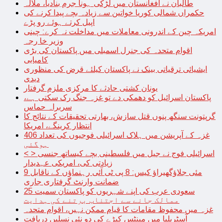
طالبان نے افغانستان میں لڑکی ہونا جرم بنادیا، ملالہ
حکمراں شمالی کوریا خواتین سے زیادہ بچے پیدا کرنے کی
اپیل کرتے ہوئے رو پڑے
امریکہ چین کے اندرونی معاملات میں مداخلت نہ کرے: چینی
وزیر خا رجہ
اقوام متحدہ کی جنرل اسمبلی میں پاکستان کی بڑی
کامیابی
ایشیائی ترقیاتی بینک نے پاکستان کیلئے قرض کی منظوری
دیدی
یونان کشتی حادثے کا مرکزی ملزم گرفتار
پاکستان اسرائیل کو دھمکی دے تو غزہ جنگ رک سکتی ہے،
سربراہ حماس
گرپتونت سنگھ پنوں قتل سازش، بھارتی تحقیقات کے نتائج کا
انتظار کرینگے، امریکا
غزہ کے آپریشن میں ہلاک اسرائیلی فوجیوں کی تعداد 406
ہوگئی
< > اسرائیلی فوج نے جیل میں فلسطینی بچے کیساتھ جنسی
زیادتی کی، امریکی عہدیدار
9 مئی جلاؤگھیراؤ کیس: 8 پی ٹی آئی رہنماؤں کے ناقابل
ضمانت وارنٹ گرفتاری جاری
سعودی عرب کی اپنے شہریوں کو پاکستان سمیت 25
ممالک جانے سے اجتناب برتنے کی ہدایت
غزہ میں محفوظ مقامات کا قیام ممکن نہیں، اقوام متحدہ
آسٹریلیا میں مینٹس کیڑے کی دو نئی نسلیں دریافت