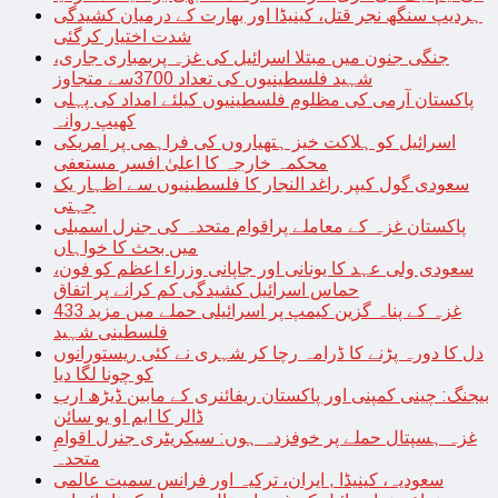
ہردیپ سنگھ نجر قتل، کینیڈا اور بھارت کے درمیان کشیدگی
شدت اختیار کرگئی
جنگی جنون میں مبتلا اسرائیل کی غزہ پربمباری جاری،
شہید فلسطینیوں کی تعداد 3700سے متجاوز
پاکستان آرمی کی مظلوم فلسطینیوں کیلئے امداد کی پہلی
کھیپ روانہ
اسرائیل کو ہلاکت خیز ہتھیاروں کی فراہمی پر امریکی
محکمہ خارجہ کا اعلیٰ افسر مستعفی
سعودی گول کیپر راغد النجار کا فلسطینیوں سے اظہار یک
جہتی
پاکستان غزہ کے معاملے پراقوام متحدہ کی جنرل اسمبلی
میں بحث کا خواہاں
سعودی ولی عہد کا یونانی اور جاپانی وزراء اعظم کو فون،
حماس اسرائیل کشیدگی کم کرانے پر اتفاق
غزہ کے پناہ گزین کیمپ پر اسرائیلی حملے میں مزید 433
فلسطینی شہید
دل کا دورہ پڑنے کا ڈرامہ رچا کر شہری نے کئی ریستورانوں
کو چونا لگا دیا
بیجنگ: چینی کمپنی اور پاکستان ریفائنری کے مابین ڈیڑھ ارب
ڈالر کا ایم او یو سائن
غزہ ہسپتال حملے پر خوفزدہ ہوں: سیکریٹری جنرل اقوامِ
متحدہ
سعودیہ، کینیڈا , ایران، ترکیہ اور فرانس سمیت عالمی