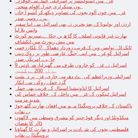
غزہ میں ایمبولینسز پر اسرائیلی حملےسےخوفزدہ
ہوں:سیکرٹری جنرل اقوام متحدہ
غزہ میں خون آلود بچوں کی تصاویر دیکھ کر آنسو آ جاتے
ہیں، روسی صدر
اردن اور بولیویا کے بعد بحرین نے بھی اسرائیل سے اپنا سفیر
واپس بلا لیا
بھارت غیر قانونی اسلحے کا گڑھ بن چکاہے،سپریم کورٹ
میں پیش رپورٹ میں انکشاف
ٹانک اڈہ:پولیس وین کےقریب زوردار دھماکہ,7اہلکارزخمی
اسرائیل کو غزہ میں اپنی ‘جنگ’ عارضی طور پر روک دینی
چاہیے، امریکی صدر
اسرائیل نے غزہ کو چاروں طرف سے گھیرلیا، شہادتیں 9
ہزار 200 ہوگئیں
اسرائیلی وزیراعظم کی ہٹ دھرمی جاری، غزہ پر دہشت
گرد حملے روکنے سے انکار
اسرائیل کا انڈونیشیا اسپتال کے قریب بھی حملہ
اسرائیل ٹینکوں کے غزہ میں داخلے کے خلاف حماس کی
شدید مزمت
پاکستان کے خلاف پروپیگنڈا مہم میں افغان بھارت گٹھ جوڑ
بے نقاب
میکڈونلڈ اور دیگر فوڈ چینز کو مشرق وسطی میں لاکھوں
ڈالر کا نقصان
فلسطینی بچوں کی شہادت پر اسرائیل و بھارت کا گھناؤنا
پروپیگنڈا بے نقاب