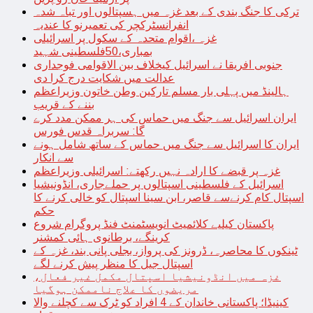
ترکی کا جنگ بندی کے بعد غزہ میں ہسپتالوں اور تباہ شدہ
انفرانسٹرکچر کی تعمیرنو کا عندیہ
غزہ ،اقوام متحدہ کے سکول پر اسرائیلی
بمباری،50فلسطینی شہید
جنوبی افریقا نے اسرائیل کیخلاف بین الاقوامی فوجداری
عدالت میں شکایت درج کرا دی
ہالینڈ میں پہلی بار مسلم تارکین وطن خاتون وزیراعظم
بننے کے قریب
ایران اسرائیل سے جنگ میں حماس کی ہر ممکن مدد کرے
گا: سربراہ قدس فورس
ایران کا اسرائیل سے جنگ میں حماس کے ساتھ شامل ہونے
سے انکار
غزہ پر قبضے کا ارادہ نہیں رکھتے: اسرائیلی وزیراعظم
اسرائیل کے فلسطینی اسپتالوں پر حملےجاری، انڈونیشیا
اسپتال کام کرنےسے قاصر، ابن سینا اسپتال کو خالی کرنے کا
حکم
پاکستان کیلیے کلائمیٹ انویسٹمنٹ فنڈ پروگرام شروع
کرینگے، برطانوی ہائی کمشنر
ٹینکوں کا محاصرہ، ڈرونز کی پرواز، بجلی پانی بند، غزہ کے
اسپتال جیل کا منظر پیش کرنے لگے
غزہ میں انڈونیشیا اسپتال مکمل غیر فعال،
مریضوں کا علاج ناممکن ہوگیا
کینیڈا؛ پاکستانی خاندان کے 4 افراد کو ٹرک سے کچلنے والا