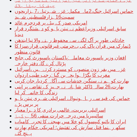
چیف کا بیٹا ہلاک
حماس اسرائیل جنگ،2ماہ مکمل: غزہ شہرتباہ،7ہزاربچوں
سمیت16ہزارفلسطینی شہید
امریکی صدر کے بیٹے پر فردجرم عائد
سابق اسرائیلی وزیراعظم نے نیتن یاہو کو دہشتگرد قرار
دیدیا
حادثاتی طور پر آگ لگنے سے محفوظ رہنے والا نیا ایندھن
ڈنمارک میں قرآن پاک کی بےحرمتی غیرقانونی قرار،سزا کا
قانون منظور
افغان وزیر پاسپورٹ معاملہ :پاکستان پاسپورٹ کی جانچ
پڑتال کرے گا، دفتر خارجہ
غزہ میں بفر زون منصوبے کو مسترد کرتے ہیں ،اسرائیل
مغرب کا بگڑا ہوا بچہ بن گیا :رجب طیب اردوان
بھارت کو ہم نے سنگین خدشات سے آگاہ کردیا، جان کربی
بھارت،26 سالہ ڈاکٹر شاہانہ نے جہیز کے تقاضے پر اپنی
زندگی کا خاتمہ کر لیا
حماس کی قید سے رہا ہونیوالے اسرائیلی شہری نیتن یاہو
پر برس پڑے
اسرائیلی بربریت، عالمی برادری کا دہرا معیار
سائیبیریا میں درجہ حرارت منفی 56 ہوگیا
ایران کا بائیو کیپسول کو خلا میں بھیجنے کا تجربہ کامیاب
سکھ رہنما قتل سازش کی تفتیش؛ امریکی حکام بھارت
پہنچ گئے