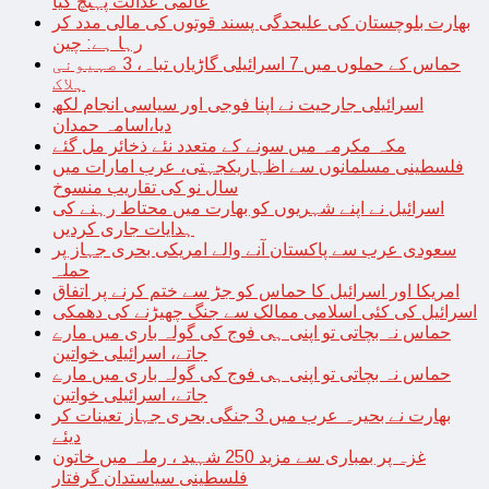
عالمی عدالت پہنچ گیا
بھارت بلوچستان کی علیحدگی پسند قوتوں کی مالی مدد کر
رہا ہے: چین
حماس کے حملوں میں 7 اسرائیلی گاڑیاں تباہ، 3 صہیونی
ہلاک
اسرائیلی جارحیت نے اپنا فوجی اور سیاسی انجام لکھ
دیا،اسامہ حمدان
مکہ مکرمہ میں سونے کے متعدد نئے ذخائر مل گئے
فلسطینی مسلمانوں سے اظہاریکجہتی، عرب امارات میں
سال نو کی تقاریب منسوخ
اسرائیل نے اپنے شہریوں کو بھارت میں محتاط رہنے کی
ہدایات جاری کردیں
سعودی عرب سے پاکستان آنے والے امریکی بحری جہاز پر
حملہ
امریکا اور اسرائیل کا حماس کو جڑ سے ختم کرنے پر اتفاق
اسرائیل کی کئی اسلامی ممالک سے جنگ چھیڑنے کی دھمکی
حماس نہ بچاتی تو اپنی ہی فوج کی گولہ باری میں مارے
جاتے، اسرائیلی خواتین
حماس نہ بچاتی تو اپنی ہی فوج کی گولہ باری میں مارے
جاتے، اسرائیلی خواتین
بھارت نے بحیرہ عرب میں 3 جنگی بحری جہاز تعینات کر
دیئے
غزہ پر بمباری سے مزید 250 شہید ، رملہ میں خاتون
فلسطینی سیاستدان گرفتار