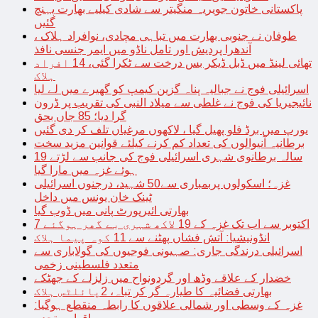
پاکستانی خاتون جویریہ منگیتر سے شادی کیلیے بھارت پہنچ
گئیں
طوفان نے جنوبی بھارت میں تباہی مچادی، نوافراد ہلاک ،
آندھرا پردیش اور تامل ناڈو میں ایمر جنسی نافذ
تھائی لینڈ میں ڈبل ڈیکر بس درخت سے ٹکرا گئی، 14 افراد
ہلاک
اسرائیلی فوج نے جبالیہ پناہ گزین کیمپ کو گھیرے میں لے لیا
نائیجیریا کی فوج نے غلطی سے میلاد النبی کی تقریب پر ڈرون
گرا دیا؛ 85 جاں بحق
یورپ میں برڈ فلو پھیل گیا ، لاکھوں مرغیاں تلف کر دی گئیں
برطانیہ آنیوالوں کی تعداد کم کرنے کیلئے قوانین مزید سخت
19 سالہ برطانوی شہری اسرائیلی فوج کی جانب سے لڑتے
ہوئے غزہ میں مارا گیا
غزہ؛ اسکولوں پربمباری سے50 شہید، درجنوں اسرائیلی
ٹینک خان یونس میں داخل
بھارتی ائیرپورٹ پانی میں ڈوب گیا
7 اکتوبر سے اب تک غزہ کے 19 لاکھ شہری بے گھر ہوگئے
انڈونیشیا: آتش فشاں پھٹنے سے 11 کوہ پیما ہلاک
اسرائیلی درندگی جاری: صہیونی فوجیوں کی گولاباری سے
متعدد فلسطینی زخمی
خضدار کے علاقے وڈھ اور گردونواح میں زلزلے کے جھٹکے
بھارتی فضائیہ کا طیارہ گر کر تباہ، 2پائلٹس ہلاک
غزہ کے وسطی اور شمالی علاقوں کا رابطہ منقطع ہوگیا: