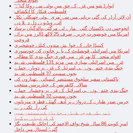
اقوام متحدہ
“ایوارڈ شو میں غزہ کے حق میں بولنے سے روکا گیا”؛
فلسطینی فنکار کا انکشاف
آن لائن آرڈر کی گئی بریانی میں سے ‘مری ہوئی چھپکلی’ نکل
آئی، ویڈیو نے دل دہلا دیے
انجوجس دن پاکستان گئی ہمارے لیے مرگئی،والدگیان پرساد
امریکا میں خوبصورت جزیرہ صرف 25 لاکھ ڈالرز میں برائے
فروخت
کینیڈا جانے کے خواہش مندوں کیلئے خوشخبری
امریکا میں اسرائیلی قونصلیٹ کے باہر خاتون کی خودسوزی
اقوام متحدہ کا پھر غزہ میں فوری جنگ بندی کا مطالبہ
غزہ میں اسرائیلی بمباری میں مزید 131 فلسطینی شہید
جنگ بندی ختم ہوتے ہی اسرئیل کے غزہ پر دوبارہ حملے،
بچوں سمیت 37 فلسطینی شہید
پاکستانی سفیر سلجوق مستنصر کیمیائی ہتھیاروں کی
سالانہ کانفرنس کے چیئرپرسن منتخب
جنگ بندی ختم ہوتے ہی اسرائیل کے غزہ پر وحشیانہ حملے،
بچوں سمیت 32 فلسطینی شہید
جرمن صدر طیارے کے دروازے پر آدھے گھنٹے قطری میزبانوں
کی راہ تکتے رہے
امریکی فوجی طیارہ جاپان کے سمندر میں
گرکرتباہ ہوگیا
امیرِ کویت 86 سالہ شیخ نواف الاحمد کی اچانک طبیعت بگڑ
گئی؛ اسپتال میں داخل