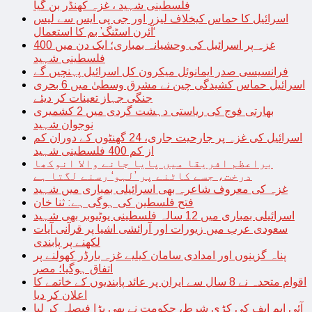
فلسطینی شہید ، غزہ کھنڈر بن گیا
اسرائیل کا حماس کیخلاف لیزر اور جی پی ایس سے لیس
‘آئرن اسٹنگ’ بم کا استعمال
غزہ پر اسرائیل کی وحشیانہ بمباری؛ ایک دن میں 400
فلسطینی شہید
فرانسیسی صدر ایمانوئل میکرون کل اسرائیل پہنچیں گے
اسرائیل حماس کشیدگی چین نے مشرق وسطیٰ میں 6 بحری
جنگی جہاز تعینات کر دیئے
بھارتی فوج کی ریاستی دہشت گردی میں 2 کشمیری
نوجوان شہید
اسرائیل کی غزہ پر جارحیت جاری، 24 گھنٹوں کے دوران کم
از کم 400 فلسطینی شہید
براعظم افریقا میں پایا جانے والا انوکھا
درخت، جسے کاٹنے پر ’لہو‘ رسنے لگتا ہے
غزہ کی معروف شاعرہ بھی اسرائیلی بمباری میں شہید
فتح فلسطین کی ہوگی ہے: ثنا خان
اسرائیلی بمباری میں 12 سالہ فلسطینی یوٹیوبر بھی شہید
سعودی عرب میں زیورات اور آرائشی اشیا پر قرآنی آیات
لکھنے پر پابندی
پناہ گزینوں اور امدادی سامان کیلیے غزہ بارڈر کھولنے پر
اتفاق ہوگیا؛ مصر
اقوام متحدہ نے 8 سال سے ایران پر عائد پابندیوں کے خاتمے کا
اعلان کر دیا
آئی ایم ایف کی کڑی شرط، حکومت نے بھی بڑا فیصلہ کر لیا