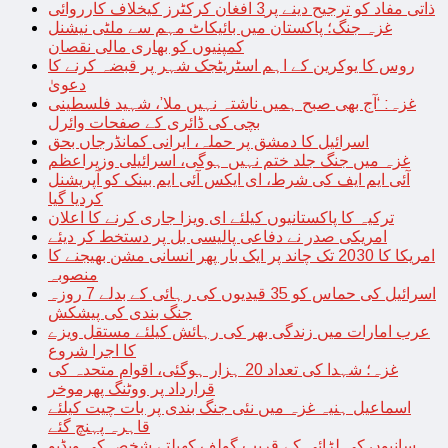
ذاتی مفاد کو ترجیح دینے پر3 افغان کرکٹرز کیخلاف کارروائی
غزہ جنگ؛ پاکستان میں بائیکاٹ مہم سے ملٹی نیشنل
کمپنیوں کو بھاری مالی نقصان
روس کا یوکرین کے اہم اسٹریٹجک شہر پر قبضہ کرنے کا
دعویٰ
غزہ: ‘آج بھی صبح ہمیں ناشتہ نہیں ملا’، شہید فلسطینی
بچی کی ڈائری کے صفحات وائرل
اسرائیل کا دمشق پر حملہ، ایرانی کمانڈرجاں بحق
غزہ میں جنگ جلد ختم نہیں ہوگی، اسرائیلی وزیراعظم
آئی ایم ایف کی شرط، ای ایکس آئی ایم بینک کو آپریشنل
کردیا گیا
ترکیہ کا پاکستانیوں کیلئے ای ویزا جاری کرنے کا اعلان
امریکی صدر نے دفاعی پالیسی بل پر دستخط کر دیئے
امریکا کا 2030 تک چاند پر ایک بار پھر انسانی مشن بھیجنے کا
منصوبہ
اسرائیل کی حماس کو 35 قیدیوں کی رہائی کے بدلے 7 روزہ
جنگ بندی کی پیشکش
عرب امارات میں زندگی بھر کی رہائش کیلئے مستقل ویزے
کا اجرا شروع
غزہ؛ شہدا کی تعداد 20 ہزار ہوگئی، اقوام متحدہ کی
قرارداد پر ووٹنگ پھرموخر
اسماعیل ہنیہ غزہ میں نئی جنگ بندی پر بات چیت کیلئے
قاہرہ پہنچ گئے
سانپوں کی لڑائی کے قریب گولف کھیلتے شخص کی ویڈیو