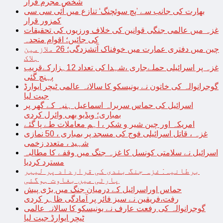
شخص مجرم قرار
بھارت کی جانب سے ’پچ سوئچنگ‘ تنازع میں آئی سی سی
کمزور قرار
غزہ میں عالمی جنگی قوانین کی خلاف ورزیوں کی تحقیقات
کی جائیں؛ اقوام متحدہ
چین میں دفتری عمارت میں خوفناک آتشزدگی؛ 26 ملازمین
ہلاک
غزہ پر اسرائیلی حملےجاری ،شہدا کی تعداد 12ہزارکےقریب
پہنچ گئی
گوجرانوالہ کی خاتون نے یونیسکو کا سالانہ عالمی ٹیچر ایوارڈ
جیت لیا
اسرائیل کی حماس سربراہ اسماعیل ہنیہ کے گھر پر
بمباری؛ ویڈیو بھی وائرل کردی
امریکہ اور چین شیر و شکر ، اہم معاملات طے پا گئے
غزہ ، قاتل اسرائیلی فوج کی مسجد پر بمباری ، 50 نمازی
شہید ، متعدد زخمی
اسرائیل نے سلامتی کونسل کا غزہ جنگ میں وقفے کا مطالبہ
مسترد کردیا
برطانیہ: غزہ جنگ بندی کی قرارداد پر لیبر
پارٹی میں بغاوت ہوگئی
حماس اوراسرائیل کے درمیان جنگ میں بڑی پیش
رفت،فریقین نے سیز فائر پر آمادگی ظاہر کردی
گوجرانوالہ کی رفعت عارف نے یونیسکو کا سالانہ عالمی
ٹیچر ایوارڈ جیت لیا