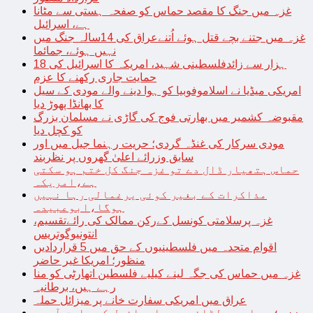
غزہ میں جنگ کا مقصد حماس کو صفحہ ہستی سے مٹانا
ہے، اسرائیل
غزہ میں جتنے بچے قتل ہوئے اُتنےعراق کی 14سالہ جنگ میں
نہیں ہوئے، جمائما
18 ہزار سے زائدفلسطینی شہید، امریکہ کا اسرائیل کی
حمایت جاری رکھنے کا عزم
امریکی میڈیا نے اسلاموفوبیا کو ہوا دینے والے مودی کے سیل
کا بھانڈا پھوڑ دیا
مقبوضہ کشمیر میں بھارتی فوج کی گاڑی نے مسلمان بزرگ
کو کچل دیا
مودی سرکار کی غنڈہ گردی؛ حریت رہنما جیل میں اور
سابق وزرائے اعلیٰ گھروں پر نظربند
حماس ہتھیار ڈال دے تو غزہ جنگ کل ختم ہو سکتی
ہے،امریکہ
مذاکرات کے بغیر کوئی یرغمالی رہا نہیں
ہوگا،ابوعبیدہ
غزہ پرسلامتی کونسل کےرکن ممالک کی رائےتقسیم،
انتونیوگوتریس
اقوام متحدہ میں فلسطینیوں کے حق میں 5 قراردادیں
منظور؛ امریکا غیر حاضر
غزہ میں حماس کی جگہ لینے کیلیے فلسطین اتھارٹی کو منا
رہے ہیں، برطانیہ
عراق میں امریکی سفارت خانے پر میزائل حملہ
غزہ؛ حماس سے لڑائی میں اسرائیل کے سابق آرمی