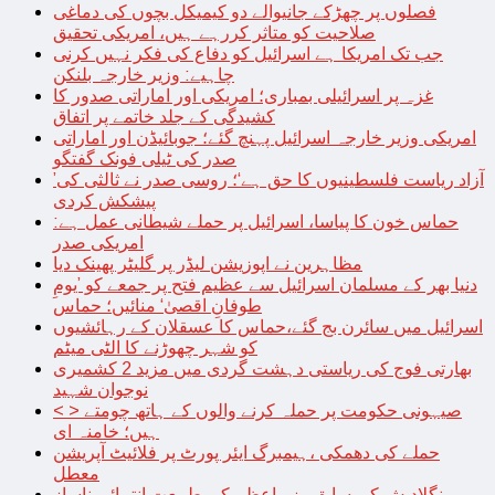
فصلوں پر چھڑکے جانیوالے دو کیمیکل بچوں کی دماغی
صلاحیت کو متاثر کررہے ہیں، امریکی تحقیق
جب تک امریکا ہے اسرائیل کو دفاع کی فکر نہیں کرنی
چاہیے: وزیر خارجہ بلنکن
غزہ پر اسرائیلی بمباری؛ امریکی اور اماراتی صدور کا
کشیدگی کے جلد خاتمے پر اتفاق
امریکی وزیر خارجہ اسرائیل پہنچ گئے؛ جوبائیڈن اور اماراتی
صدر کی ٹیلی فونک گفتگو
’آزاد ریاست فلسطینیوں کا حق ہے‘؛ روسی صدر نے ثالثی کی
پیشکش کردی
حماس خون کا پیاسا، اسرائیل پر حملے شیطانی عمل ہے:
امریکی صدر
مظاہرین نے اپوزیشن لیڈر پر گلیٹر پھینک دیا
دنیا بھر کے مسلمان اسرائیل سے عظیم فتح پر جمعے کو ’یومِ
طوفانِ اقصیٰ‘ منائیں؛ حماس
اسرائیل میں سائرن بج گئے،حماس کا عسقلان کے رہائشیوں
کو شہر چھوڑنے کا الٹی میٹم
بھارتی فوج کی ریاستی دہشت گردی میں مزید 2 کشمیری
نوجوان شہید
< > صیہونی حکومت پر حملہ کرنے والوں کے ہاتھ چومتے
ہیں؛ خامنہ ای
حملے کی دھمکی ،ہیمبرگ ایئر پورٹ پر فلائیٹ آپریشن
معطل
بنگلادیش کی سابق وزیراعظم کی طبیعت انتہائی ناساز