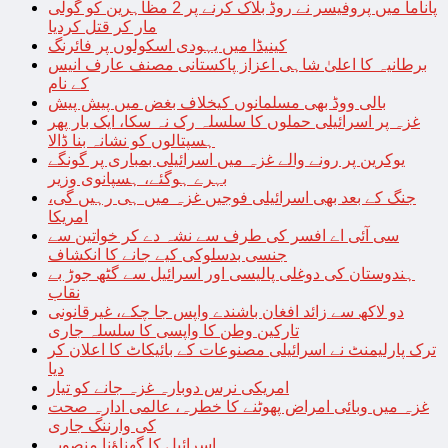
پاناما میں پروفیسر نے روڈ بلاک کرنے پر 2 مظاہرین کو گولی
مار کر قتل کردیا
کینیڈا میں یہودی اسکولوں پر فائرنگ
برطانیہ کا اعلیٰ شاہی اعزاز پاکستانی مصنف عارف انیس
کے نام
بالی ووڈ بھی مسلمانوں کیخلاف بغض میں پیش پیش
غزہ پر اسرائیلی حملوں کا سلسلہ رک نہ سکا، ایک بار پھر
ہسپتالوں کو نشانہ بنا ڈالا
یوکرین پر رونے والے غزہ میں اسرائیلی بمباری پر گونگے
بہرے ہوگئے، ہسپانوی وزیر
جنگ کے بعد بھی اسرائیلی فوجیں غزہ میں ہی رہیں گی،
امریکا
سی آئی اے افسر کی طرف سے نشہ دے کر خواتین سے
جنسی بدسلوکی کیے جانے کا انکشاف
ہندوستان کی دوغلی پالیسی اور اسرائیل سے گٹھ جوڑ بے
نقاب
دو لاکھ سے زائد افغان باشندے واپس جا چکے، غیرقانونی
تارکین وطن کا واپسی کا سلسلہ جاری
ترک پارلیمنٹ نے اسرائیلی مصنوعات کے بائیکاٹ کا اعلان کر
دیا
امریکی نرس دوبارہ غزہ جانے کو تیار
غزہ میں وبائی امراض پھوٹنے کا خطرہ، عالمی ادارہ صحت
کی وارننگ جاری
اسرائیل کا گھناؤنا منصوبہ