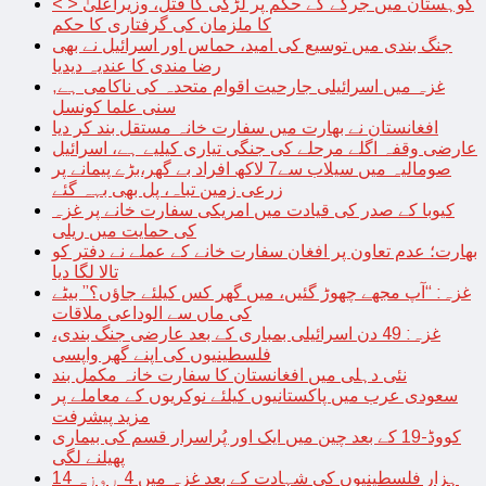
< > کوہستان میں جرگے کے حکم پر لڑکی کا قتل، وزیراعلیٰ
کا ملزمان کی گرفتاری کا حکم
جنگ بندی میں توسیع کی امید، حماس اور اسرائیل نے بھی
رضا مندی کا عندیہ دیدیا
غزہ میں اسرائیلی جارحیت اقوام متحدہ کی ناکامی ہے,
سنی علما کونسل
افغانستان نے بھارت میں سفارت خانہ مستقل بند کر دیا
عارضی وقفہ اگلے مرحلے کی جنگی تیاری کیلیے ہے، اسرائیل
صومالیہ میں سیلاب سے7 لاکھ افراد بے گھر،بڑے پیمانے پر
زرعی زمین تباہ، پل بھی بہہ گئے
کیوبا کے صدر کی قیادت میں امریکی سفارت خانے پر غزہ
کی حمایت میں ریلی
بھارت؛ عدم تعاون پر افغان سفارت خانے کے عملے نے دفتر کو
تالا لگا دیا
غزہ: “آپ مجھے چھوڑ گئیں، میں گھر کس کیلئے جاؤں؟” بیٹے
کی ماں سے الوداعی ملاقات
غزہ: 49 دن اسرائیلی بمباری کے بعد عارضی جنگ بندی،
فلسطینیوں کی اپنے گھر واپسی
نئی دہلی میں افغانستان کا سفارت خانہ مکمل بند
سعودی عرب میں پاکستانیوں کیلئے نوکریوں کے معاملے پر
مزید پیشرفت
کووڈ-19 کے بعد چین میں ایک اور پُراسرار قسم کی بیماری
پھیلنے لگی
14 ہزار فلسطینیوں کی شہادت کے بعد غزہ میں 4 روزہ