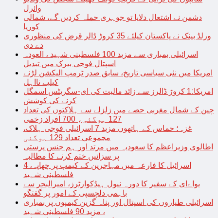
وائرل
دشمن نے اشتعال دلایا تو جوہری حملہ کردیں گے، شمالی
کوریا
ورلڈ بینک نے پاکستان کیلئے 35 کروڑ ڈالر قرض کی منظوری
دے دی
اسرائیلی بمباری سے مزید 100 فلسطینی شہید ، العودہ
اسپتال فوجی بیرک میں تبدیل
امریکا میں نئی سیاسی تاریخ، سابق صدر ٹرمپ الیکشن لڑنے
کیلیے نااہل
امریکا:1 کروڑ ڈالرز سے زائد مالیت کی ای-سگریٹس اسمگل
کرنے کی کوشش
چین کے شمال مغربی حصے میں زلزلے سے ہلاکتوں کی تعداد
127 ہوگئی، 700 افراد زخمی
غزہ؛ حماس کے ہاتھوں مزید 7 اسرائیلی فوجی ہلاک،
مجموعی تعداد 129 ہوگئی
اطالوی وزیراعظم کا سعودیہ میں مرتد اور ہم جنس پرستی
پر سزائیں ختم کرنے کا مطالبہ
اسرائیل کا فارعہ میں مہاجرین کے کیمپ پر چھاپہ، 4
فلسطینی شہید
یواےای کے سفیر کا دورہ نیول ہیڈکوارٹرز، امیرالبحر سے
باہمی دلچسپی کے امور پر گفتگو
اسرائیلی طیاروں کی اسپتال اور پناہ گزین کیمپوں پر بمباری
، مزید 90 فلسطینی شہید