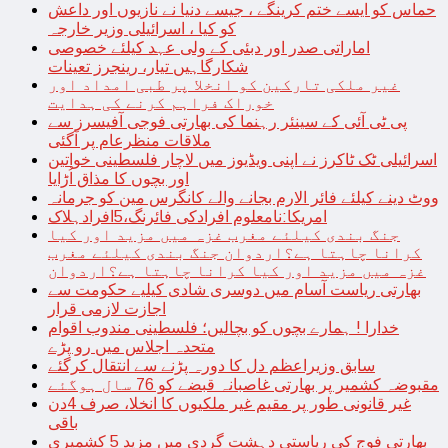
حماس کو ایسے ختم کرینگے ، جیسے دنیا نے نازیوں اور داعش
کو کیا ، اسرائیلی وزیر خارجہ
اماراتی صدر اور دبئی کے ولی عہد کیلئے خصوصی
شکارگاہیں تیار، رینجرز تعینات
غیر ملکی تارکین کو انخلا پر طبی امداد اور
خوراک فراہم کرنے کی ہدایت
پی ٹی آئی کے سینئر رہنما کی بھارتی فوجی آفیسرز سے
ملاقات منظرعام پر آگئی
اسرائیلی ٹک ٹاکرز نے اپنی ویڈیوز میں لاچار فلسطینی خواتین
اور بچوں کا مذاق اُڑایا
ووٹ دینے کیلئے فائر الارم بجانے والے کانگرس مین کو جرمانہ
امریکا:نامعلوم افرادکی فائرنگ،5افرادہلاک
جنگ بندی کیلئے مغرب غزہ میں مزید اور کیا
کرانا چاہتا ہے؟اردوان جنگ بندی کیلئے مغرب
غزہ میں مزید اور کیا کرانا چاہتا ہے؟اردوان
بھارتی ریاست آسام میں دوسری شادی کیلیے حکومت سے
اجازت لازمی قرار
خدارا ! ہمارے بچوں کو بچالیں؛ فلسطینی مندوب اقوام
متحدہ اجلاس میں رو پڑے
سابق وزیراعظم دل کا دورہ پڑنے سے انتقال کرگئے
مقبوضہ کشمیر پر بھارتی غاصبانہ قبضے کو 76 سال ہوگئے
غیر قانونی طور پر مقیم غیر ملکیوں کا انخلا، صرف 4دن
باقی
بھارتی فوج کی ریاستی دہشت گردی میں مزید 5 کشمیری