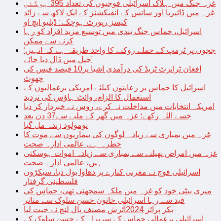
غزہ جنگ میں ہلاک اسرائیلی فوجیوں کی تعداد 395 ہوگئی
غزہ میں ڈائیریا اور سانس کے انفیکشنز کے ایک لاکھ سے زائد
کیسز رپورٹ ہوچکے: ڈبلیو ایچ او
اسرائیل، حماس جنگ بندی میں توسیع مزید افراد کو رہا
کرنے سے ممکن
‘ججوں پر ٹرمپ کے حملے روکنے کا واحد طریقہ ہے کہ انہیں
جیل میں ڈال دیا جائے’
افغان ٹرانزٹ ٹریڈ کی درآمدی اشیا پر10 فیصد فیس کی
چھوٹ
اسرائیل کا حماس پر رعایتوں کیلئے امریکی یرغمالیوں کے
استعمال کا الزام، وائٹ ہاؤس کی تردید
امریکہ انتخابات میں مداخلت نہ کرے، روس نے خبردار کر دیا
جسے اللہ رکھے؛ غزہ میں گھر کے ملبے سے37 دن بعد
نومولود زندہ مل گیا
غزہ میں بمباری سے زیادہ لوگوں کی بیماریوں سے موت کا
خطرہ ہے, عالمی ادارہ صحت
غزہ میں امراض پھیلنے سے بمباری سے زیادہ اموات ہوسکتی
ہیں، عالمی ادارہ صحت
اسرائیلی فوج نے مغربی کنارے پر دھاوا بول دیا، سیکڑوں
فلسطینی گرفتار
میری بیٹی خود کو غزہ میں ملکہ سمجھتی تھی، حماس کی
قید سے رہا اسرائیلی خاتون حسن سلوک سے متاثر
بکر پرائز 2024آئرش مصنف پال لنچ نے جیت لیا
اسرائیلی یرغمالی حماس کے سربراہ کے حسن سلوک کے