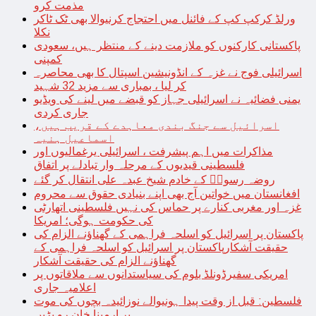
مذمت کرو
ورلڈ کرکپ کپ کے فائنل میں احتجاج کرنیوالا بھی ٹک ٹاکر
نکلا
پاکستانی کارکنوں کو ملازمت دینے کے منتظر ہیں، سعودی
کمپنی
اسرائیلی فوج نے غزہ کے انڈونیشین اسپتال کا بھی محاصرہ
کر لیا ، بمباری سے مزید 32 شہید
یمنی فضائیہ نے اسرائیلی جہاز کو قبضے میں لینے کی ویڈیو
جاری کردی
اسرائیل سے جنگ بندی معاہدے کے قریب ہیں،
اسماعیل ہنیہ
مذاکرات میں اہم پیشرفت ، اسرائیلی یرغمالیوں اور
فلسطینی قیدیوں کے مرحلہ وار تبادلے پر اتفاق
روضہ رسولؐ کے خادم شیخ عبدہ علی انتقال کر گئے
افغانستان میں خواتین آج بھی اپنے بنیادی حقوق سے محروم
غزہ اور مغربی کنارے پر حماس کی نہیں فلسطینی اتھارٹی
کی حکومت ہوگی؛ امریکا
پاکستان پر اسرائیل کو اسلحہ فراہمی کے گھناؤنے الزام کی
حقیقت آشکارپاکستان پر اسرائیل کو اسلحہ فراہمی کے
گھناؤنے الزام کی حقیقت آشکار
امریکی سفیرڈونلڈ بلوم کی سیاستدانوں سے ملاقاتوں پر
اعلامیہ جاری
فلسطین: قبل از وقت پیدا ہونیوالے نوزائیدہ بچوں کی موت
پر ارمینا خان رو پڑیں