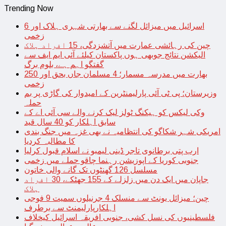
Trending Now
اسرائیل میں میزائل لگنے سے بھارتی شہری ہلاک اور 6
زخمی
چین کی رہائشی عمارت میں آتشزدگی، 15 افراد ہلاک
الیکشن نتائج جوبھی ہوں پاکستان کیلئے آئی ایم ایف سے
گفتگو اہم ہے، بلوم برگ
بھارت میں مدرسہ مسمار؛ 4 مسلمان جاں بحق اور 250
زخمی
وزیرستان؛ پی ٹی آئی پارلیمنٹرین کے امیدوار کی گاڑی پر بم
حملہ
وکی لیکس کو ہیکنگ ٹولز لیک کرنے والے سی آئی اے کے
سابق اہلکار کو 40 سال قید
امریکی شہر شکاگو کی انتظامیہ نے بھی غزہ میں جنگ بندی
کا مطالبہ کردیا
ارب پتی برطانوی تاجر ڈینی لیمبو نے اسلام قبول کرلیا
جنوبی کوریا کے اپوزیشن رہنما چاقو حملے میں زخمی
مسلسل 126 گھنٹوں تک گانے والی خاتون
جاپان میں ایک دن میں زلزلے کے 155 جھٹکے، 30 افراد
ہلاک
چین؛ میزائل یونٹ سے منسلک 4 جرنیلوں سمیت 9 فوجی
اہلکارپارلیمنٹ سے برطرف
فلسطینیوں کی نسل کشی، جنوبی افریقہ اسرائیل کیخلاف