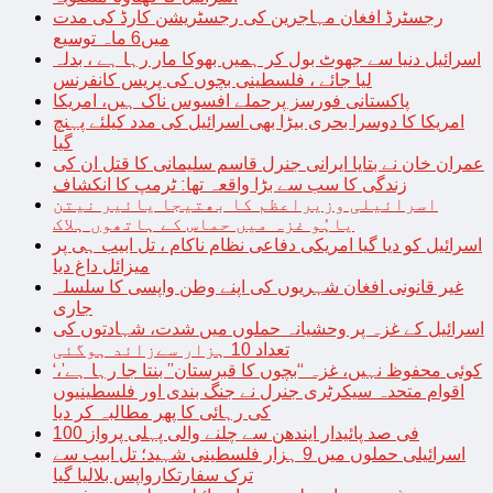
رجسٹرڈ افغان مہاجرین کی رجسٹریشن کارڈ کی مدت
میں6 ماہ توسیع
اسرائیل دنیا سے جھوٹ بول کر ہمیں بھوکا مار رہا ہے ، بدلہ
لیا جائے ، فلسطینی بچوں کی پریس کانفرنس
پاکستانی فورسز پرحملے افسوس ناک ہیں، امریکا
امریکا کا دوسرا بحری بیڑا بھی اسرائیل کی مدد کیلئے پہنچ
گیا
عمران خان نے بتایا ایرانی جنرل قاسم سلیمانی کا قتل ان کی
زندگی کا سب سے بڑا واقعہ تھا: ٹرمپ کا انکشاف
اسرائیلی وزیراعظم کا بھتیجا یائیر نیتن
یاہُو غزہ میں حماس کے ہاتھوں ہلاک
اسرائیل کو دیا گیا امریکی دفاعی نظام ناکام ، تل ابیب ہی پر
میزائل داغ دیا
غیر قانونی افغان شہریوں کی اپنے وطن واپسی کا سلسلہ
جاری
اسرائیل کے غزہ پر وحشیانہ حملوں میں شدت، شہادتوں کی
تعداد 10 ہزار سےزائد ہوگئی
‘کوئی محفوظ نہیں، غزہ “بچوں کا قبرستان” بنتا جا رہا ہے’،
اقوام متحدہ سیکرٹری جنرل نے جنگ بندی اور فلسطینیوں
کی رہائی کا پھر مطالبہ کر دیا
100 فی صد پائیدار ایندھن سے چلنے والی پہلی پرواز
اسرائیلی حملوں میں 9 ہزار فلسطینی شہید؛ تل ابیب سے
ترک سفارتکارواپس بلالیا گیا