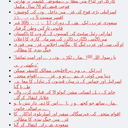
کارگل اور لداخ میں مظاہرے،مقبوضہ کشمیر پر بھارتی
فوجی قبضےکو 76 سال مکمل
اسرائیلی برّی فوج کی غزہ میں داخل ہونے کی کوشش؛
افسر سمیت 5 فوجی ہلاک
سعودی عرب ، ایک ہفتے کے دوران 17 ہزار ، 305 غیر
قانونی تارکین وطن گرفتار
اماراتی رئیل سٹیٹ کی کمپنیوں کے گروپ کا پاکستان
میں20سے 25ارب ڈالرز کی سرمایہ کاری کا اعلان
او آئی سی اور عرب لیگ کا ہنگامی اجلاس، غزہ میں فوری
جنگ بندی کا مطالبہ
’’یا رسول اللہﷺ! ہمارے ٹکڑے ہوتے رہے اور امت تماشا
دیکھتی رہی‘‘
اب ایک ہی ویزےپر6خلیجی ممالک کاسفر ممکن
دنیا میں کوئی جہنم ہے تو وہ غزہ ہے ، اقوام متحدہ
اسرائیل اور حماس کے درمیان قیدیوں کے تبادلے کا معاہدہ
طے پا گیا
چاند کے پہلے انسانی مشن ’اپولو 8‘ کی قیادت کرنے والے
خلاباز انتقال کرگئے
ہمارے ساتھ جو کچھ ہو رہا ہے اس کا ذمہ دار نیتن یاہو
ہے، یرغمالی خاتون
اقوام متحدہ کی خیرسگالی سفیر اور آسٹریلوی اداکارہ کا
غزہ میں جنگ بندی کا مطالبہ
سعودی شہزادہ انتقال کر گیا