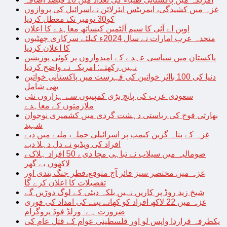
غزہ میں کشیدگی، ایمریٹس ایئرلائن نےاسرائیل کی پروازوں
کو30 نومبر تک معطل کردیا
اوپن اے آئی کا سیم آلٹمین کیساتھ معاہدے کا اعلان
متحدہ عرب امارات نے سال 2024ء کیلئے سرکاری چھٹیوں
کا اعلان کردیا
پاکستان میں سیاسی عہدے کے امیدواروں پر کوئی پوزیشن
نہیں رکھتے: امریکہ نے واضح کردیا
دنیا کی 100 بااثر خواتین کی فہرست میں پاکستانی خواتین
بھی شامل
سعودی عرب کی پانچ بڑی کمپنیوں سے ہزاروں نئی
ملازمتوں کے معاہدے
بھارتی فوج کی ریاستی دہشت گردی میں کشمیری نوجوان
شہید
غزہ کے پناہ گزین کیمپ پر اسرائیلی حملہ، ملبے میں دبے
افراد کی ویڈیو نے دل دہلا دیے
صومالیہ میں سیلاب نے تباہی مچا دی ، 50 افراد ہلاک ،
لاکھوں بے گھر
غزہ میں مختصر سیز فائر آج متوقع،قطر جنگ بندی اور
تفصیلات کا اعلان کرے گا
شیخ زید روڈ پر کاریں نہیں بلکہ دبئی کے لوگ دوڑیں گے
غزہ میں 22 لاکھ افراد کو کھانے پینے کی امداد کی فوری
ضرورت ہے: ورلڈ فوڈ پروگرام
یکطرفہ قراردا واپس لو اور فلسطینی عوام کے قتل عام کی