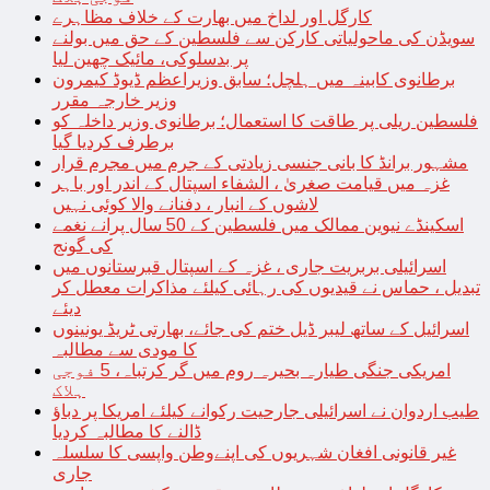
کارگل اور لداخ میں بھارت کے خلاف مظاہرے
سویڈن کی ماحولیاتی کارکن سے فلسطین کے حق میں بولنے
پر بدسلوکی، مائیک چھین لیا
برطانوی کابینہ میں ہلچل؛ سابق وزیراعظم ڈیوڈ کیمرون
وزیر خارجہ مقرر
فلسطین ریلی پر طاقت کا استعمال؛ برطانوی وزیر داخلہ کو
برطرف کردیا گیا
مشہور برانڈ کا بانی جنسی زیادتی کے جرم میں مجرم قرار
غزہ میں قیامت صغریٰ ، الشفاء اسپتال کے اندر اور باہر
لاشوں کے انبار ، دفنانے والا کوئی نہیں
اسکینڈے نیوین ممالک میں فلسطین کے 50 سال پرانے نغمے
کی گونج
اسرائیلی بربریت جاری ، غزہ کے اسپتال قبرستانوں میں
تبدیل ، حماس نے قیدیوں کی رہائی کیلئے مذاکرات معطل کر
دیئے
اسرائیل کے ساتھ لیبر ڈیل ختم کی جائے، بھارتی ٹریڈ یونینوں
کا مودی سے مطالبہ
امریکی جنگی طیارہ بحیرہ روم میں گر کرتباہ، 5 فوجی
ہلاک
طیب اردوان نے اسرائیلی جارحیت رکوانے کیلئے امریکا پر دباؤ
ڈالنے کا مطالبہ کردیا
غیر قانونی افغان شہریوں کی اپنےوطن واپسی کا سلسلہ
جاری