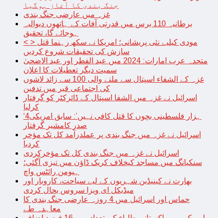
جنگ بندی کا آغاز ہوگیا
غزہ میں عارضی جنگ بندی
برطانیہ 110 برس میں قدرتی آفات کے ہاتھوں دیوالیہ
ہوجائے گا، تحقیق
< > مودی کیلیے نئی پریشانی؛ امریکا نے سکھ رہنما قتل
سازش کی تحقیقات شروع کردیں
متحدہ عرب امارات: 2024 میں عید الفطر اور عید الاضحیٰ
سمیت دیگر تعطیلات کا اعلان
غزہ کے الشفاء اسپتال سے ملنے والی 100 سے زائد لاشوں
کی اجتماعی قبر میں تدفین
اسرائیل نے غزہ میں الشفا اسپتال کے ڈائرکٹر کو گرفتار
کرلیا
‘4ہزار فلسطینی بچوں کا قتل کافی نہیں’: سابق امریکی
صدر کامشیر گرفتار
اسرائیل نے غزہ میں جنگ بندی پر عملدرآمد کل تک مؤخر
کردیا
اسرائیل نے غزہ میں جنگ بندی کل تک مؤخرکردی
سنکیانگ میں مساجد کیخلاف کریک ڈاؤن میں تیزی آگئی؛
ہیومن رائٹس واچ
بھارت نے کینیڈین شہریوں کے لیے سیاحت، کاروبار اور
میڈیکل ای ویزا سروس بحال کردی
حماس اور اسرائیل میں 4 روزہ عارضی جنگ بندی کا
معاہدہ طے
امریکہ میں پاکستانی طلباء کی تعداد میں 16 فیصد اضافہ