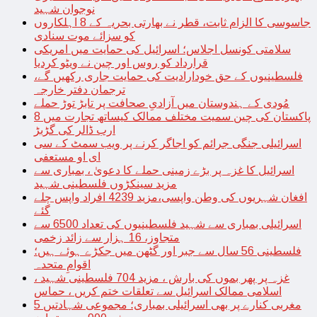
نوجوان شہید
جاسوسی کا الزام ثابت، قطر نے بھارتی بحریہ کے 8 اہلکاروں
کو سزائے موت سنادی
سلامتی کونسل اجلاس؛ اسرائیل کی حمایت میں امریکی
قرارداد کو روس اور چین نے ویٹو کردیا
فلسطینیوں کے حق خودارادیت کی حمایت جاری رکھیں گے،
ترجمان دفتر خارجہ
مُودی کے ہندوستان میں آزادیِ صحافت پر تابڑ توڑ حملے
پاکستان کی چین سمیت مختلف ممالک کیساتھ تجارت میں 8
ارب ڈالر کی گڑبڑ
اسرائیلی جنگی جرائم کو اجاگر کرنے پر ویب سمٹ کے سی
ای او مستعفی
اسرائیل کا غزہ پر بڑے زمینی حملے کا دعویٰ ، بمباری سے
مزید سینکڑوں فلسطینی شہید
افغان شہریوں کی وطن واپسی،مزید 4239 افراد واپس چلے
گئے
اسرائیلی بمباری سے شہید فلسطینیوں کی تعداد 6500 سے
متجاوز، 16 ہزار سے زائد زخمی
فلسطینی 56 سال سے جبر اور گٹھن میں جکڑے ہوئے ہیں؛
اقوامِ متحدہ
غزہ پر پھر بموں کی بارش ، مزید 704 فلسطینی شہید ،
اسلامی ممالک اسرائیل سے تعلقات ختم کریں ، حماس
مغربی کنارے پر بھی اسرائیلی بمباری؛ مجموعی شہادتیں 5