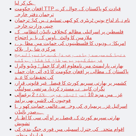
ہیک کر لیا
افغان حکومت TTP قیادت کو پاکستان کے حوالے کرے،
ترجمان دفتر خارجہ
نام نہاد لداخ یونین ٹریٹری کو کبھی تسلیم نہیں کیا: ترجمان
چینی وزارت خارجہ
فلسطین پر اسرائیلی مظالم کیخلاف بائیڈن انتظامیہ کے
ملازمین کا وائٹ ہاوس کے باہر احتجاج
امریکا: یہودیوں کا فلسطینیوں کی حمایت میں مظاہرہ،
مرکزی شاہراہ بلاک
دنیا کے سب سے زیادہ رحم دل کہے جانےوالے جج
فرینک کیپریو سرطان کا شکار ہوگئے
بھارتی پارلیمنٹ میں نامعلوم افراد کا حملہ؛ ویڈیو وائرل
پاکستان کے مطالبے پر افغان حکومت کا ڈی آئی خان حملے
کی تحقیقات کا عہد
کشمیر پر بھارتی سپریم کورٹ کا فیصلہ غیر قانونی قرار،
نگران کابینہ نے مسترد کردیا، مرتضی سولنگی
غزہ میں مزید 10 اسرائیلی فوجی ہلاک؛ 2 یرغمالی
فوجیوں کی لاشیں بھی برآمد
اسرائیل غزہ پربمباری کی وجہ سےعالمی حمایت کھو رہا
ہے،صدر بائیڈن
بھارتی سپریم کورٹ کے فیصلے پر او آئی سی کا اظہارِ
تشویش
اقوام متحدہ کی جنرل اسمبلی میں فوری جنگ بندی کی
قرارداد منظور