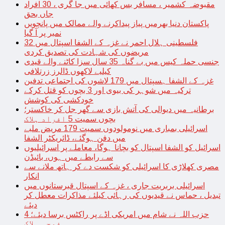
مقبوضہ کشمیر ، مسافر بس کھائی میں جا گری ، 30 افراد
جاں بحق
پاکستان دنیا بھرمیں پیاز پیداکرنے والے ممالک میں پانچویں
نمبر پر آ گیا
فلسطینی ہلال احمر نے غزہ کے الشفا اسپتال میں 32
مریضوں کی شہادت کی تصدیق کردی
جنسی حملہ کیس میں بے گناہ 35 سال سزا کاٹنے والے قیدی
کیلیے لاکھوں ڈالرز زرتلافی
غزہ کے الشفا ہسپتال میں 179 لاشوں کی اجتماعی تدفین
ترکیہ میں شوہر کی بیوی اور 3 بچوں کو قتل کرکے
خودکشی کی کوشش
برطانیہ میں دیوالی کی آتش بازی سے گھر جل کر خاکستر؛
بچوں سمیت 5 افراد ہلاک
اسرائیلی بمباری میں نومولودوں سمیت 179 مریض ملبے
میں دفن ہوگئے، ڈائریکٹر الشفا
اسرائیل کو الشفا اسپتال کو بچانا ہوگا، معاملے پر اسرائیلیوں
سے رابطے میں ہوں، بائیڈن
مصری کھلاڑی کا اسرائیلی کو شکست دے کر ہاتھ ملانے سے
انکار
اسرائیلی بربریت جاری ، غزہ کے اسپتال قبرستانوں میں
تبدیل ، حماس نے قیدیوں کی رہائی کیلئے مذاکرات معطل کر
دیئے
حزب اللہ نے شام میں امریکی اڈے پر راکٹس برسا دیئے؛ 4
فوجی ہلاک