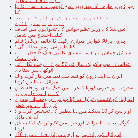
ہزار 900 سے متجاوز
چین؛ وزیر خارجہ کے بعد وزیر دفاع کو بھی عہدے سے ہٹا دیا
گیا
اسرائیل غزہ میں جنگی جرائم کا مرتکب
ہورہاہے،منیراکرم
آئس لینڈ کی وزیراعظم خواتین کی تنخواہوں میں اضافے
کیلیے احتجاج میں شامل
پیروں پر 30 تلواریں متوازن رکھنے کا عالمی ریکارڈ قائم
کیا خاموشی ہمیں بچا لے گی؟
اسرائیل حماس تنازع سے تیسری عالمی جنگ کا خطرہ ہے،
ایلون مسک
عدالت نے مجرم کوایک سال تک 50 نیم کے درخت لگانے کی
انوکھی سزا سنا دی
ایران نے اپنے ڈرون کو فضا سے فضا میں مار کرنے والے
میزائل سے لیس کردیا
سعودیہ اور جنوبی کوریا کا غزہ میں جنگ بندی اور فلسطین
کے سیاسی حل پر زور
اسرائیل کو لائسنس ٹو کِل دیا گیا جو غزہ پر وحشیانہ بمباری
کر رہا ہے، امیرِ قطر
آواز سن کر 10 سیکنڈ میں ذیا بیطس کی تشخیص کرنے والا
اے آئی ماڈل
گوگل میپ نے اسرائیل اور غزہ میں لائیو ٹریفک ڈیٹا معطل
کردیا
اسرائیل کی رات بھر بمباری ، میزائل حملے ، مزید 110