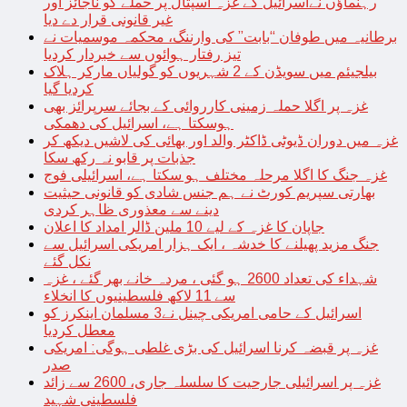
رہنماؤں نےاسرائیل کے غزہ اسپتال پر حملے کو ناجائز اور
غیر قانونی قرار دے دیا
برطانیہ میں طوفان “بابت” کی وارننگ، محکمہ موسمیات نے
تیز رفتار ہوائوں سے خبردار کردیا
بیلجیئم میں سویڈن کے 2 شہریوں کو گولیاں مارکر ہلاک
کردیا گیا
غزہ پر اگلا حملہ زمینی کارروائی کے بجائے سرپرائز بھی
ہوسکتا ہے، اسرائیل کی دھمکی
غزہ میں دوران ڈیوٹی ڈاکٹر والد اور بھائی کی لاشیں دیکھ کر
جذبات پر قابو نہ رکھ سکا
غزہ جنگ کا اگلا مرحلہ مختلف ہو سکتا ہے، اسرائیلی فوج
بھارتی سپریم کورٹ نے ہم جنس شادی کو قانونی حیثیت
دینے سے معذوری ظاہر کردی
جاپان کا غزہ کے لیے 10 ملین ڈالر امداد کا اعلان
جنگ مزید پھیلنے کا خدشہ ، ایک ہزار امریکی اسرائیل سے
نکل گئے
شہداء کی تعداد 2600 ہو گئی ، مردہ خانے بھر گئے ، غزہ
سے 11 لاکھ فلسطینیوں کا انخلاء
اسرائیل کے حامی امریکی چینل نے3 مسلمان اینکرز کو
معطل کردیا
غزہ پر قبضہ کرنا اسرائیل کی بڑی غلطی ہوگی: امریکی
صدر
غزہ پر اسرائیلی جارحیت کا سلسلہ جاری، 2600 سے زائد
فلسطینی شہید