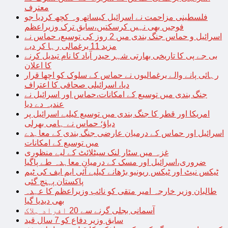
معترف
فلسطینی مزاحمت نے اسرائیل کیساتھ وہ کچھ کردیا جو
فوجیں بھی نہیں کرسکتیں،سابق ترک وزیراعظم
اسرائیل و حماس جنگ بندی میں 2 روز کی توسیع، حماس نے
مزید 11 یرغمالی رہا کر دیے
بی جے پی کا تاریخی بھارتی شہر حیدر آباد کا نام تبدیل کرنے
کا اعلان
رہائی پانے والے یرغمالیوں نے حماس کے سلوک کو اچھا قرار
دیا، اسرائیلی صحافی کا اعتراف
جنگ بندی میں توسیع کے امکانات،حماس اور اسرائیل نے
عندیہ دے دیا
امریکا اور قطر کا جنگ بندی میں توسیع کیلیے اسرائیل پر
دباؤ؛ حماس نے ہامی بھرلی
اسرائیل اور حماس کے درمیان عارضی جنگ بندی کے معاہدے
میں توسیع کے امکانات
غزہ میں سٹار لنک سیٹلائٹ کے لیے منظوری
ضروری،اسرائیل اور مسک کے درمیان معاہدہ طے پاگیا
ٹیکس نیٹ اور ٹیکس ریونیو بڑھانے کیلیے آئی ایم ایف کی ٹیم
پاکستان پہنچ گئی
طالبان وزیر خارجہ امیر متقی کو نائب وزیراعظم کا عہدہ
بھی دیدیا گیا
آسمانی بجلی گرنے سے 20 افراد ہلاک
سابق وزیر دفاع کو 7 سال قید