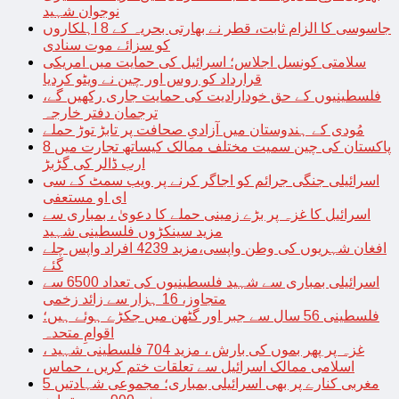
نوجوان شہید
جاسوسی کا الزام ثابت، قطر نے بھارتی بحریہ کے 8 اہلکاروں
کو سزائے موت سنادی
سلامتی کونسل اجلاس؛ اسرائیل کی حمایت میں امریکی
قرارداد کو روس اور چین نے ویٹو کردیا
فلسطینیوں کے حق خودارادیت کی حمایت جاری رکھیں گے،
ترجمان دفتر خارجہ
مُودی کے ہندوستان میں آزادیِ صحافت پر تابڑ توڑ حملے
پاکستان کی چین سمیت مختلف ممالک کیساتھ تجارت میں 8
ارب ڈالر کی گڑبڑ
اسرائیلی جنگی جرائم کو اجاگر کرنے پر ویب سمٹ کے سی
ای او مستعفی
اسرائیل کا غزہ پر بڑے زمینی حملے کا دعویٰ ، بمباری سے
مزید سینکڑوں فلسطینی شہید
افغان شہریوں کی وطن واپسی،مزید 4239 افراد واپس چلے
گئے
اسرائیلی بمباری سے شہید فلسطینیوں کی تعداد 6500 سے
متجاوز، 16 ہزار سے زائد زخمی
فلسطینی 56 سال سے جبر اور گٹھن میں جکڑے ہوئے ہیں؛
اقوامِ متحدہ
غزہ پر پھر بموں کی بارش ، مزید 704 فلسطینی شہید ،
اسلامی ممالک اسرائیل سے تعلقات ختم کریں ، حماس
مغربی کنارے پر بھی اسرائیلی بمباری؛ مجموعی شہادتیں 5