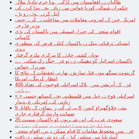
طالبان نے افغانستان میں لڑکی ہونا جرم بنادیا، ملالہ
حکمراں شمالی کوریا خواتین سے زیادہ بچے پیدا کرنے کی
اپیل کرتے ہوئے رو پڑے
امریکہ چین کے اندرونی معاملات میں مداخلت نہ کرے: چینی
وزیر خا رجہ
اقوام متحدہ کی جنرل اسمبلی میں پاکستان کی بڑی
کامیابی
ایشیائی ترقیاتی بینک نے پاکستان کیلئے قرض کی منظوری
دیدی
یونان کشتی حادثے کا مرکزی ملزم گرفتار
پاکستان اسرائیل کو دھمکی دے تو غزہ جنگ رک سکتی ہے،
سربراہ حماس
گرپتونت سنگھ پنوں قتل سازش، بھارتی تحقیقات کے نتائج کا
انتظار کرینگے، امریکا
غزہ کے آپریشن میں ہلاک اسرائیلی فوجیوں کی تعداد 406
ہوگئی
< > اسرائیلی فوج نے جیل میں فلسطینی بچے کیساتھ جنسی
زیادتی کی، امریکی عہدیدار
9 مئی جلاؤگھیراؤ کیس: 8 پی ٹی آئی رہنماؤں کے ناقابل
ضمانت وارنٹ گرفتاری جاری
سعودی عرب کی اپنے شہریوں کو پاکستان سمیت 25
ممالک جانے سے اجتناب برتنے کی ہدایت
غزہ میں محفوظ مقامات کا قیام ممکن نہیں، اقوام متحدہ
آسٹریلیا میں مینٹس کیڑے کی دو نئی نسلیں دریافت