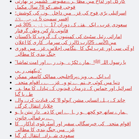
کارگل اور لداخ میں مظاہرے،مقبوضہ کشمیر پر بھارتی
فوجی قبضےکو 76 سال مکمل
اسرائیلی برّی فوج کی غزہ میں داخل ہونے کی کوشش؛
افسر سمیت 5 فوجی ہلاک
سعودی عرب ، ایک ہفتے کے دوران 17 ہزار ، 305 غیر
قانونی تارکین وطن گرفتار
اماراتی رئیل سٹیٹ کی کمپنیوں کے گروپ کا پاکستان
میں20سے 25ارب ڈالرز کی سرمایہ کاری کا اعلان
او آئی سی اور عرب لیگ کا ہنگامی اجلاس، غزہ میں فوری
جنگ بندی کا مطالبہ
’’یا رسول اللہﷺ! ہمارے ٹکڑے ہوتے رہے اور امت تماشا
دیکھتی رہی‘‘
اب ایک ہی ویزےپر6خلیجی ممالک کاسفر ممکن
دنیا میں کوئی جہنم ہے تو وہ غزہ ہے ، اقوام متحدہ
اسرائیل اور حماس کے درمیان قیدیوں کے تبادلے کا معاہدہ
طے پا گیا
چاند کے پہلے انسانی مشن ’اپولو 8‘ کی قیادت کرنے والے
خلاباز انتقال کرگئے
ہمارے ساتھ جو کچھ ہو رہا ہے اس کا ذمہ دار نیتن یاہو
ہے، یرغمالی خاتون
اقوام متحدہ کی خیرسگالی سفیر اور آسٹریلوی اداکارہ کا
غزہ میں جنگ بندی کا مطالبہ
سعودی شہزادہ انتقال کر گیا