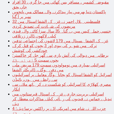
مقبوضہ کشمیر ، مسافر بس کھائی میں جا گری ، 30 افراد
جاں بحق
پاکستان دنیا بھرمیں پیاز پیداکرنے والے ممالک میں پانچویں
نمبر پر آ گیا
فلسطینی ہلال احمر نے غزہ کے الشفا اسپتال میں 32
مریضوں کی شہادت کی تصدیق کردی
جنسی حملہ کیس میں بے گناہ 35 سال سزا کاٹنے والے قیدی
کیلیے لاکھوں ڈالرز زرتلافی
غزہ کے الشفا ہسپتال میں 179 لاشوں کی اجتماعی تدفین
ترکیہ میں شوہر کی بیوی اور 3 بچوں کو قتل کرکے
خودکشی کی کوشش
برطانیہ میں دیوالی کی آتش بازی سے گھر جل کر خاکستر؛
بچوں سمیت 5 افراد ہلاک
اسرائیلی بمباری میں نومولودوں سمیت 179 مریض ملبے
میں دفن ہوگئے، ڈائریکٹر الشفا
اسرائیل کو الشفا اسپتال کو بچانا ہوگا، معاملے پر اسرائیلیوں
سے رابطے میں ہوں، بائیڈن
مصری کھلاڑی کا اسرائیلی کو شکست دے کر ہاتھ ملانے سے
انکار
اسرائیلی بربریت جاری ، غزہ کے اسپتال قبرستانوں میں
تبدیل ، حماس نے قیدیوں کی رہائی کیلئے مذاکرات معطل کر
دیئے
حزب اللہ نے شام میں امریکی اڈے پر راکٹس برسا دیئے؛ 4
فوجی ہلاک