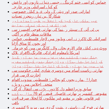
حماس کو ایسے ختم کرینگے ، جیسے دنیا نے نازیوں اور داعش
کو کیا ، اسرائیلی وزیر خارجہ
اماراتی صدر اور دبئی کے ولی عہد کیلئے خصوصی
شکارگاہیں تیار، رینجرز تعینات
غیر ملکی تارکین کو انخلا پر طبی امداد اور
خوراک فراہم کرنے کی ہدایت
پی ٹی آئی کے سینئر رہنما کی بھارتی فوجی آفیسرز سے
ملاقات منظرعام پر آگئی
اسرائیلی ٹک ٹاکرز نے اپنی ویڈیوز میں لاچار فلسطینی خواتین
اور بچوں کا مذاق اُڑایا
ووٹ دینے کیلئے فائر الارم بجانے والے کانگرس مین کو جرمانہ
امریکا:نامعلوم افرادکی فائرنگ،5افرادہلاک
جنگ بندی کیلئے مغرب غزہ میں مزید اور کیا
کرانا چاہتا ہے؟اردوان جنگ بندی کیلئے مغرب
غزہ میں مزید اور کیا کرانا چاہتا ہے؟اردوان
بھارتی ریاست آسام میں دوسری شادی کیلیے حکومت سے
اجازت لازمی قرار
خدارا ! ہمارے بچوں کو بچالیں؛ فلسطینی مندوب اقوام
متحدہ اجلاس میں رو پڑے
سابق وزیراعظم دل کا دورہ پڑنے سے انتقال کرگئے
مقبوضہ کشمیر پر بھارتی غاصبانہ قبضے کو 76 سال ہوگئے
غیر قانونی طور پر مقیم غیر ملکیوں کا انخلا، صرف 4دن
باقی
بھارتی فوج کی ریاستی دہشت گردی میں مزید 5 کشمیری