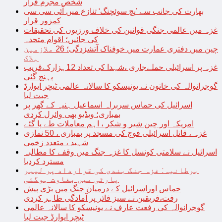
شخص مجرم قرار
بھارت کی جانب سے ’پچ سوئچنگ‘ تنازع میں آئی سی سی
کمزور قرار
غزہ میں عالمی جنگی قوانین کی خلاف ورزیوں کی تحقیقات
کی جائیں؛ اقوام متحدہ
چین میں دفتری عمارت میں خوفناک آتشزدگی؛ 26 ملازمین
ہلاک
غزہ پر اسرائیلی حملےجاری ،شہدا کی تعداد 12ہزارکےقریب
پہنچ گئی
گوجرانوالہ کی خاتون نے یونیسکو کا سالانہ عالمی ٹیچر ایوارڈ
جیت لیا
اسرائیل کی حماس سربراہ اسماعیل ہنیہ کے گھر پر
بمباری؛ ویڈیو بھی وائرل کردی
امریکہ اور چین شیر و شکر ، اہم معاملات طے پا گئے
غزہ ، قاتل اسرائیلی فوج کی مسجد پر بمباری ، 50 نمازی
شہید ، متعدد زخمی
اسرائیل نے سلامتی کونسل کا غزہ جنگ میں وقفے کا مطالبہ
مسترد کردیا
برطانیہ: غزہ جنگ بندی کی قرارداد پر لیبر
پارٹی میں بغاوت ہوگئی
حماس اوراسرائیل کے درمیان جنگ میں بڑی پیش
رفت،فریقین نے سیز فائر پر آمادگی ظاہر کردی
گوجرانوالہ کی رفعت عارف نے یونیسکو کا سالانہ عالمی
ٹیچر ایوارڈ جیت لیا