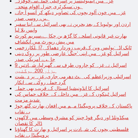
غزہ میں ایمبولینسز پر اسرائیلی حملےسےخوفزدہ
ہوں:سیکرٹری جنرل اقوام متحدہ
غزہ میں خون آلود بچوں کی تصاویر دیکھ کر آنسو آ جاتے
ہیں، روسی صدر
اردن اور بولیویا کے بعد بحرین نے بھی اسرائیل سے اپنا سفیر
واپس بلا لیا
بھارت غیر قانونی اسلحے کا گڑھ بن چکاہے،سپریم کورٹ
میں پیش رپورٹ میں انکشاف
ٹانک اڈہ:پولیس وین کےقریب زوردار دھماکہ,7اہلکارزخمی
اسرائیل کو غزہ میں اپنی ‘جنگ’ عارضی طور پر روک دینی
چاہیے، امریکی صدر
اسرائیل نے غزہ کو چاروں طرف سے گھیرلیا، شہادتیں 9
ہزار 200 ہوگئیں
اسرائیلی وزیراعظم کی ہٹ دھرمی جاری، غزہ پر دہشت
گرد حملے روکنے سے انکار
اسرائیل کا انڈونیشیا اسپتال کے قریب بھی حملہ
اسرائیل ٹینکوں کے غزہ میں داخلے کے خلاف حماس کی
شدید مزمت
پاکستان کے خلاف پروپیگنڈا مہم میں افغان بھارت گٹھ جوڑ
بے نقاب
میکڈونلڈ اور دیگر فوڈ چینز کو مشرق وسطی میں لاکھوں
ڈالر کا نقصان
فلسطینی بچوں کی شہادت پر اسرائیل و بھارت کا گھناؤنا
پروپیگنڈا بے نقاب