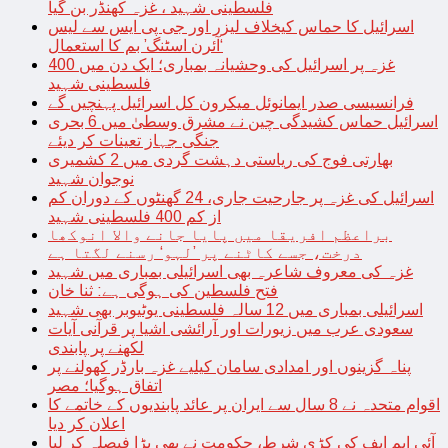
فلسطینی شہید ، غزہ کھنڈر بن گیا
اسرائیل کا حماس کیخلاف لیزر اور جی پی ایس سے لیس
‘آئرن اسٹنگ’ بم کا استعمال
غزہ پر اسرائیل کی وحشیانہ بمباری؛ ایک دن میں 400
فلسطینی شہید
فرانسیسی صدر ایمانوئل میکرون کل اسرائیل پہنچیں گے
اسرائیل حماس کشیدگی چین نے مشرق وسطیٰ میں 6 بحری
جنگی جہاز تعینات کر دیئے
بھارتی فوج کی ریاستی دہشت گردی میں 2 کشمیری
نوجوان شہید
اسرائیل کی غزہ پر جارحیت جاری، 24 گھنٹوں کے دوران کم
از کم 400 فلسطینی شہید
براعظم افریقا میں پایا جانے والا انوکھا
درخت، جسے کاٹنے پر ’لہو‘ رسنے لگتا ہے
غزہ کی معروف شاعرہ بھی اسرائیلی بمباری میں شہید
فتح فلسطین کی ہوگی ہے: ثنا خان
اسرائیلی بمباری میں 12 سالہ فلسطینی یوٹیوبر بھی شہید
سعودی عرب میں زیورات اور آرائشی اشیا پر قرآنی آیات
لکھنے پر پابندی
پناہ گزینوں اور امدادی سامان کیلیے غزہ بارڈر کھولنے پر
اتفاق ہوگیا؛ مصر
اقوام متحدہ نے 8 سال سے ایران پر عائد پابندیوں کے خاتمے کا
اعلان کر دیا
آئی ایم ایف کی کڑی شرط، حکومت نے بھی بڑا فیصلہ کر لیا