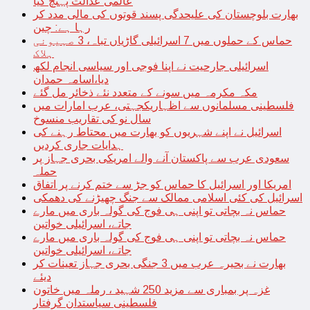
عالمی عدالت پہنچ گیا
بھارت بلوچستان کی علیحدگی پسند قوتوں کی مالی مدد کر
رہا ہے: چین
حماس کے حملوں میں 7 اسرائیلی گاڑیاں تباہ، 3 صہیونی
ہلاک
اسرائیلی جارحیت نے اپنا فوجی اور سیاسی انجام لکھ
دیا،اسامہ حمدان
مکہ مکرمہ میں سونے کے متعدد نئے ذخائر مل گئے
فلسطینی مسلمانوں سے اظہاریکجہتی، عرب امارات میں
سال نو کی تقاریب منسوخ
اسرائیل نے اپنے شہریوں کو بھارت میں محتاط رہنے کی
ہدایات جاری کردیں
سعودی عرب سے پاکستان آنے والے امریکی بحری جہاز پر
حملہ
امریکا اور اسرائیل کا حماس کو جڑ سے ختم کرنے پر اتفاق
اسرائیل کی کئی اسلامی ممالک سے جنگ چھیڑنے کی دھمکی
حماس نہ بچاتی تو اپنی ہی فوج کی گولہ باری میں مارے
جاتے، اسرائیلی خواتین
حماس نہ بچاتی تو اپنی ہی فوج کی گولہ باری میں مارے
جاتے، اسرائیلی خواتین
بھارت نے بحیرہ عرب میں 3 جنگی بحری جہاز تعینات کر
دیئے
غزہ پر بمباری سے مزید 250 شہید ، رملہ میں خاتون
فلسطینی سیاستدان گرفتار