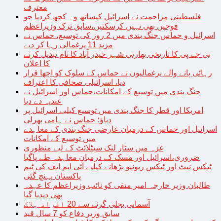
معترف
فلسطینی مزاحمت نے اسرائیل کیساتھ وہ کچھ کردیا جو
فوجیں بھی نہیں کرسکتیں،سابق ترک وزیراعظم
اسرائیل و حماس جنگ بندی میں 2 روز کی توسیع، حماس نے
مزید 11 یرغمالی رہا کر دیے
بی جے پی کا تاریخی بھارتی شہر حیدر آباد کا نام تبدیل کرنے
کا اعلان
رہائی پانے والے یرغمالیوں نے حماس کے سلوک کو اچھا قرار
دیا، اسرائیلی صحافی کا اعتراف
جنگ بندی میں توسیع کے امکانات،حماس اور اسرائیل نے
عندیہ دے دیا
امریکا اور قطر کا جنگ بندی میں توسیع کیلیے اسرائیل پر
دباؤ؛ حماس نے ہامی بھرلی
اسرائیل اور حماس کے درمیان عارضی جنگ بندی کے معاہدے
میں توسیع کے امکانات
غزہ میں سٹار لنک سیٹلائٹ کے لیے منظوری
ضروری،اسرائیل اور مسک کے درمیان معاہدہ طے پاگیا
ٹیکس نیٹ اور ٹیکس ریونیو بڑھانے کیلیے آئی ایم ایف کی ٹیم
پاکستان پہنچ گئی
طالبان وزیر خارجہ امیر متقی کو نائب وزیراعظم کا عہدہ
بھی دیدیا گیا
آسمانی بجلی گرنے سے 20 افراد ہلاک
سابق وزیر دفاع کو 7 سال قید