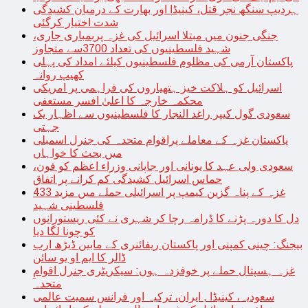
ہردیپ سنگھ نجر قتل، کینیڈا اور بھارت کے درمیان کشیدگی
شدت اختیار کرگئی
جنگی جنون میں مبتلا اسرائیل کی غزہ پربمباری جاری،
شہید فلسطینیوں کی تعداد 3700سے متجاوز
پاکستان آرمی کی مظلوم فلسطینیوں کیلئے امداد کی پہلی
کھیپ روانہ
اسرائیل کو ہلاکت خیز ہتھیاروں کی فراہمی پر امریکی
محکمہ خارجہ کا اعلیٰ افسر مستعفی
سعودی گول کیپر راغد النجار کا فلسطینیوں سے اظہار یک
جہتی
پاکستان غزہ کے معاملے پراقوام متحدہ کی جنرل اسمبلی
میں بحث کا خواہاں
سعودی ولی عہد کا یونانی اور جاپانی وزراء اعظم کو فون،
حماس اسرائیل کشیدگی کم کرانے پر اتفاق
غزہ کے پناہ گزین کیمپ پر اسرائیلی حملے میں مزید 433
فلسطینی شہید
دل کا دورہ پڑنے کا ڈرامہ رچا کر شہری نے کئی ریستورانوں
کو چونا لگا دیا
بیجنگ: چینی کمپنی اور پاکستان ریفائنری کے مابین ڈیڑھ ارب
ڈالر کا ایم او یو سائن
غزہ ہسپتال حملے پر خوفزدہ ہوں: سیکریٹری جنرل اقوامِ
متحدہ
سعودیہ، کینیڈا , ایران، ترکیہ اور فرانس سمیت عالمی