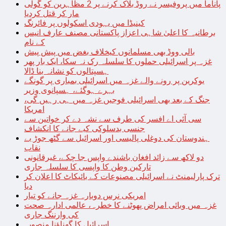
پاناما میں پروفیسر نے روڈ بلاک کرنے پر 2 مظاہرین کو گولی
مار کر قتل کردیا
کینیڈا میں یہودی اسکولوں پر فائرنگ
برطانیہ کا اعلیٰ شاہی اعزاز پاکستانی مصنف عارف انیس
کے نام
بالی ووڈ بھی مسلمانوں کیخلاف بغض میں پیش پیش
غزہ پر اسرائیلی حملوں کا سلسلہ رک نہ سکا، ایک بار پھر
ہسپتالوں کو نشانہ بنا ڈالا
یوکرین پر رونے والے غزہ میں اسرائیلی بمباری پر گونگے
بہرے ہوگئے، ہسپانوی وزیر
جنگ کے بعد بھی اسرائیلی فوجیں غزہ میں ہی رہیں گی،
امریکا
سی آئی اے افسر کی طرف سے نشہ دے کر خواتین سے
جنسی بدسلوکی کیے جانے کا انکشاف
ہندوستان کی دوغلی پالیسی اور اسرائیل سے گٹھ جوڑ بے
نقاب
دو لاکھ سے زائد افغان باشندے واپس جا چکے، غیرقانونی
تارکین وطن کا واپسی کا سلسلہ جاری
ترک پارلیمنٹ نے اسرائیلی مصنوعات کے بائیکاٹ کا اعلان کر
دیا
امریکی نرس دوبارہ غزہ جانے کو تیار
غزہ میں وبائی امراض پھوٹنے کا خطرہ، عالمی ادارہ صحت
کی وارننگ جاری
اسرائیل کا گھناؤنا منصوبہ