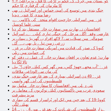
< > کوہستان میں جرگے کے حکم پر لڑکی کا قتل، وزیراعلیٰ
کا ملزمان کی گرفتاری کا حکم
جنگ بندی میں توسیع کی امید، حماس اور اسرائیل نے بھی
رضا مندی کا عندیہ دیدیا
غزہ میں اسرائیلی جارحیت اقوام متحدہ کی ناکامی ہے,
سنی علما کونسل
افغانستان نے بھارت میں سفارت خانہ مستقل بند کر دیا
عارضی وقفہ اگلے مرحلے کی جنگی تیاری کیلیے ہے، اسرائیل
صومالیہ میں سیلاب سے7 لاکھ افراد بے گھر،بڑے پیمانے پر
زرعی زمین تباہ، پل بھی بہہ گئے
کیوبا کے صدر کی قیادت میں امریکی سفارت خانے پر غزہ
کی حمایت میں ریلی
بھارت؛ عدم تعاون پر افغان سفارت خانے کے عملے نے دفتر کو
تالا لگا دیا
غزہ: “آپ مجھے چھوڑ گئیں، میں گھر کس کیلئے جاؤں؟” بیٹے
کی ماں سے الوداعی ملاقات
غزہ: 49 دن اسرائیلی بمباری کے بعد عارضی جنگ بندی،
فلسطینیوں کی اپنے گھر واپسی
نئی دہلی میں افغانستان کا سفارت خانہ مکمل بند
سعودی عرب میں پاکستانیوں کیلئے نوکریوں کے معاملے پر
مزید پیشرفت
کووڈ-19 کے بعد چین میں ایک اور پُراسرار قسم کی بیماری
پھیلنے لگی
14 ہزار فلسطینیوں کی شہادت کے بعد غزہ میں 4 روزہ