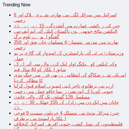
Trending Now
اسرائیل میں میزائل لگنے سے بھارتی شہری ہلاک اور 6
زخمی
چین کی رہائشی عمارت میں آتشزدگی، 15 افراد ہلاک
الیکشن نتائج جوبھی ہوں پاکستان کیلئے آئی ایم ایف سے
گفتگو اہم ہے، بلوم برگ
بھارت میں مدرسہ مسمار؛ 4 مسلمان جاں بحق اور 250
زخمی
وزیرستان؛ پی ٹی آئی پارلیمنٹرین کے امیدوار کی گاڑی پر بم
حملہ
وکی لیکس کو ہیکنگ ٹولز لیک کرنے والے سی آئی اے کے
سابق اہلکار کو 40 سال قید
امریکی شہر شکاگو کی انتظامیہ نے بھی غزہ میں جنگ بندی
کا مطالبہ کردیا
ارب پتی برطانوی تاجر ڈینی لیمبو نے اسلام قبول کرلیا
جنوبی کوریا کے اپوزیشن رہنما چاقو حملے میں زخمی
مسلسل 126 گھنٹوں تک گانے والی خاتون
جاپان میں ایک دن میں زلزلے کے 155 جھٹکے، 30 افراد
ہلاک
چین؛ میزائل یونٹ سے منسلک 4 جرنیلوں سمیت 9 فوجی
اہلکارپارلیمنٹ سے برطرف
فلسطینیوں کی نسل کشی، جنوبی افریقہ اسرائیل کیخلاف