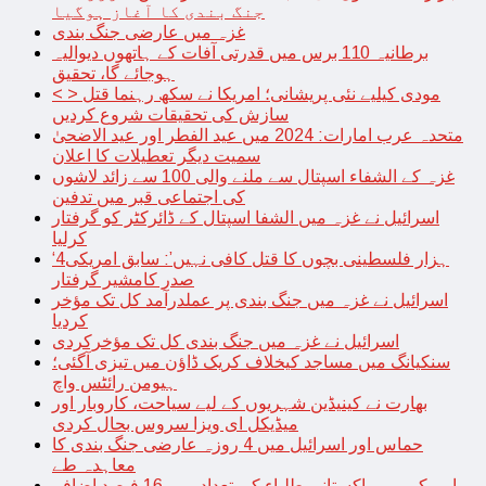
جنگ بندی کا آغاز ہوگیا
غزہ میں عارضی جنگ بندی
برطانیہ 110 برس میں قدرتی آفات کے ہاتھوں دیوالیہ
ہوجائے گا، تحقیق
< > مودی کیلیے نئی پریشانی؛ امریکا نے سکھ رہنما قتل
سازش کی تحقیقات شروع کردیں
متحدہ عرب امارات: 2024 میں عید الفطر اور عید الاضحیٰ
سمیت دیگر تعطیلات کا اعلان
غزہ کے الشفاء اسپتال سے ملنے والی 100 سے زائد لاشوں
کی اجتماعی قبر میں تدفین
اسرائیل نے غزہ میں الشفا اسپتال کے ڈائرکٹر کو گرفتار
کرلیا
‘4ہزار فلسطینی بچوں کا قتل کافی نہیں’: سابق امریکی
صدر کامشیر گرفتار
اسرائیل نے غزہ میں جنگ بندی پر عملدرآمد کل تک مؤخر
کردیا
اسرائیل نے غزہ میں جنگ بندی کل تک مؤخرکردی
سنکیانگ میں مساجد کیخلاف کریک ڈاؤن میں تیزی آگئی؛
ہیومن رائٹس واچ
بھارت نے کینیڈین شہریوں کے لیے سیاحت، کاروبار اور
میڈیکل ای ویزا سروس بحال کردی
حماس اور اسرائیل میں 4 روزہ عارضی جنگ بندی کا
معاہدہ طے
امریکہ میں پاکستانی طلباء کی تعداد میں 16 فیصد اضافہ