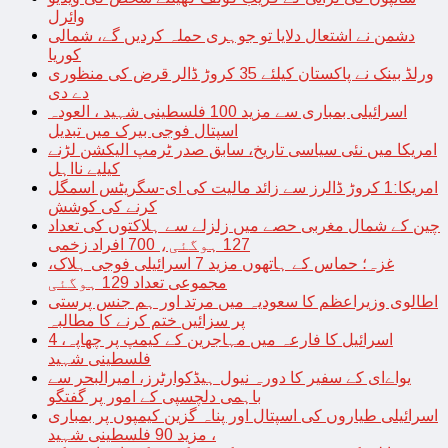
وائرل
دشمن نے اشتعال دلایا تو جوہری حملہ کردیں گے، شمالی
کوریا
ورلڈ بینک نے پاکستان کیلئے 35 کروڑ ڈالر قرض کی منظوری
دے دی
اسرائیلی بمباری سے مزید 100 فلسطینی شہید ، العودہ
اسپتال فوجی بیرک میں تبدیل
امریکا میں نئی سیاسی تاریخ، سابق صدر ٹرمپ الیکشن لڑنے
کیلیے نااہل
امریکا:1 کروڑ ڈالرز سے زائد مالیت کی ای-سگریٹس اسمگل
کرنے کی کوشش
چین کے شمال مغربی حصے میں زلزلے سے ہلاکتوں کی تعداد
127 ہوگئی، 700 افراد زخمی
غزہ؛ حماس کے ہاتھوں مزید 7 اسرائیلی فوجی ہلاک،
مجموعی تعداد 129 ہوگئی
اطالوی وزیراعظم کا سعودیہ میں مرتد اور ہم جنس پرستی
پر سزائیں ختم کرنے کا مطالبہ
اسرائیل کا فارعہ میں مہاجرین کے کیمپ پر چھاپہ، 4
فلسطینی شہید
یواےای کے سفیر کا دورہ نیول ہیڈکوارٹرز، امیرالبحر سے
باہمی دلچسپی کے امور پر گفتگو
اسرائیلی طیاروں کی اسپتال اور پناہ گزین کیمپوں پر بمباری
، مزید 90 فلسطینی شہید