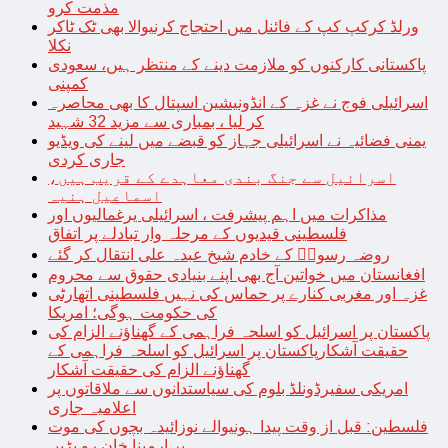
مذمت کرو
ورلڈ کرکپ کپ کے فائنل میں احتجاج کرنیوالا بھی ٹک ٹاکر
نکلا
پاکستانی کارکنوں کو ملازمت دینے کے منتظر ہیں، سعودی
کمپنی
اسرائیلی فوج نے غزہ کے انڈونیشین اسپتال کا بھی محاصرہ
کر لیا ، بمباری سے مزید 32 شہید
یمنی فضائیہ نے اسرائیلی جہاز کو قبضے میں لینے کی ویڈیو
جاری کردی
اسرائیل سے جنگ بندی معاہدے کے قریب ہیں،
اسماعیل ہنیہ
مذاکرات میں اہم پیشرفت ، اسرائیلی یرغمالیوں اور
فلسطینی قیدیوں کے مرحلہ وار تبادلے پر اتفاق
روضہ رسولؐ کے خادم شیخ عبدہ علی انتقال کر گئے
افغانستان میں خواتین آج بھی اپنے بنیادی حقوق سے محروم
غزہ اور مغربی کنارے پر حماس کی نہیں فلسطینی اتھارٹی
کی حکومت ہوگی؛ امریکا
پاکستان پر اسرائیل کو اسلحہ فراہمی کے گھناؤنے الزام کی
حقیقت آشکارپاکستان پر اسرائیل کو اسلحہ فراہمی کے
گھناؤنے الزام کی حقیقت آشکار
امریکی سفیرڈونلڈ بلوم کی سیاستدانوں سے ملاقاتوں پر
اعلامیہ جاری
فلسطین: قبل از وقت پیدا ہونیوالے نوزائیدہ بچوں کی موت
پر ارمینا خان رو پڑیں