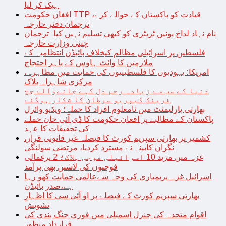
ہیک کر لیا
افغان حکومت TTP قیادت کو پاکستان کے حوالے کرے،
ترجمان دفتر خارجہ
نام نہاد لداخ یونین ٹریٹری کو کبھی تسلیم نہیں کیا: ترجمان
چینی وزارت خارجہ
فلسطین پر اسرائیلی مظالم کیخلاف بائیڈن انتظامیہ کے
ملازمین کا وائٹ ہاوس کے باہر احتجاج
امریکا: یہودیوں کا فلسطینیوں کی حمایت میں مظاہرہ،
مرکزی شاہراہ بلاک
دنیا کے سب سے زیادہ رحم دل کہے جانےوالے جج
فرینک کیپریو سرطان کا شکار ہوگئے
بھارتی پارلیمنٹ میں نامعلوم افراد کا حملہ؛ ویڈیو وائرل
پاکستان کے مطالبے پر افغان حکومت کا ڈی آئی خان حملے
کی تحقیقات کا عہد
کشمیر پر بھارتی سپریم کورٹ کا فیصلہ غیر قانونی قرار،
نگران کابینہ نے مسترد کردیا، مرتضی سولنگی
غزہ میں مزید 10 اسرائیلی فوجی ہلاک؛ 2 یرغمالی
فوجیوں کی لاشیں بھی برآمد
اسرائیل غزہ پربمباری کی وجہ سےعالمی حمایت کھو رہا
ہے،صدر بائیڈن
بھارتی سپریم کورٹ کے فیصلے پر او آئی سی کا اظہارِ
تشویش
اقوام متحدہ کی جنرل اسمبلی میں فوری جنگ بندی کی
قرارداد منظور