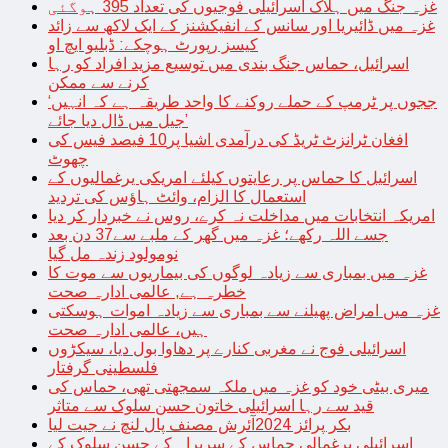
غزہ جنگ میں ہلاک اسرائیلی فوجیوں کی تعداد 395 ہوگئی
غزہ میں ڈائیریا اور سانس کے انفیکشنز کے ایک لاکھ سے زائد
کیسز رپورٹ ہوچکے: ڈبلیو ایچ او
اسرائیل، حماس جنگ بندی میں توسیع مزید افراد کو رہا
کرنے سے ممکن
‘ججوں پر ٹرمپ کے حملے روکنے کا واحد طریقہ ہے کہ انہیں
جیل میں ڈال دیا جائے’
افغان ٹرانزٹ ٹریڈ کی درآمدی اشیا پر10 فیصد فیس کی
چھوٹ
اسرائیل کا حماس پر رعایتوں کیلئے امریکی یرغمالیوں کے
استعمال کا الزام، وائٹ ہاؤس کی تردید
امریکہ انتخابات میں مداخلت نہ کرے، روس نے خبردار کر دیا
جسے اللہ رکھے؛ غزہ میں گھر کے ملبے سے37 دن بعد
نومولود زندہ مل گیا
غزہ میں بمباری سے زیادہ لوگوں کی بیماریوں سے موت کا
خطرہ ہے, عالمی ادارہ صحت
غزہ میں امراض پھیلنے سے بمباری سے زیادہ اموات ہوسکتی
ہیں، عالمی ادارہ صحت
اسرائیلی فوج نے مغربی کنارے پر دھاوا بول دیا، سیکڑوں
فلسطینی گرفتار
میری بیٹی خود کو غزہ میں ملکہ سمجھتی تھی، حماس کی
قید سے رہا اسرائیلی خاتون حسن سلوک سے متاثر
بکر پرائز 2024آئرش مصنف پال لنچ نے جیت لیا
اسرائیلی یرغمالی حماس کے سربراہ کے حسن سلوک کے