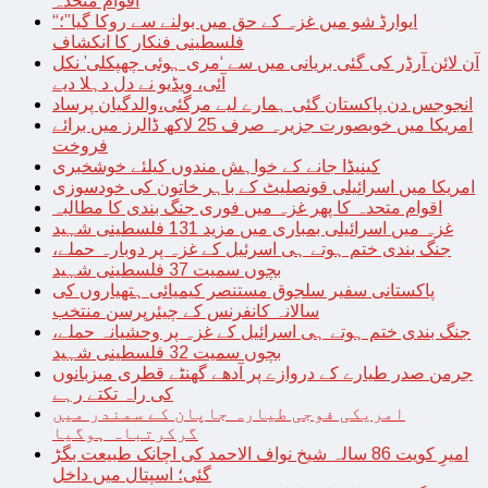
اقوام متحدہ
“ایوارڈ شو میں غزہ کے حق میں بولنے سے روکا گیا”؛
فلسطینی فنکار کا انکشاف
آن لائن آرڈر کی گئی بریانی میں سے ‘مری ہوئی چھپکلی’ نکل
آئی، ویڈیو نے دل دہلا دیے
انجوجس دن پاکستان گئی ہمارے لیے مرگئی،والدگیان پرساد
امریکا میں خوبصورت جزیرہ صرف 25 لاکھ ڈالرز میں برائے
فروخت
کینیڈا جانے کے خواہش مندوں کیلئے خوشخبری
امریکا میں اسرائیلی قونصلیٹ کے باہر خاتون کی خودسوزی
اقوام متحدہ کا پھر غزہ میں فوری جنگ بندی کا مطالبہ
غزہ میں اسرائیلی بمباری میں مزید 131 فلسطینی شہید
جنگ بندی ختم ہوتے ہی اسرئیل کے غزہ پر دوبارہ حملے،
بچوں سمیت 37 فلسطینی شہید
پاکستانی سفیر سلجوق مستنصر کیمیائی ہتھیاروں کی
سالانہ کانفرنس کے چیئرپرسن منتخب
جنگ بندی ختم ہوتے ہی اسرائیل کے غزہ پر وحشیانہ حملے،
بچوں سمیت 32 فلسطینی شہید
جرمن صدر طیارے کے دروازے پر آدھے گھنٹے قطری میزبانوں
کی راہ تکتے رہے
امریکی فوجی طیارہ جاپان کے سمندر میں
گرکرتباہ ہوگیا
امیرِ کویت 86 سالہ شیخ نواف الاحمد کی اچانک طبیعت بگڑ
گئی؛ اسپتال میں داخل