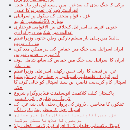
ترکی کا جنگ بندی کے بعد غزہ میں ہسپتالوں اور تباہ شدہ
انفرانسٹرکچر کی تعمیرنو کا عندیہ
غزہ ،اقوام متحدہ کے سکول پر اسرائیلی
بمباری،50فلسطینی شہید
جنوبی افریقا نے اسرائیل کیخلاف بین الاقوامی فوجداری
عدالت میں شکایت درج کرا دی
ہالینڈ میں پہلی بار مسلم تارکین وطن خاتون وزیراعظم
بننے کے قریب
ایران اسرائیل سے جنگ میں حماس کی ہر ممکن مدد کرے
گا: سربراہ قدس فورس
ایران کا اسرائیل سے جنگ میں حماس کے ساتھ شامل ہونے
سے انکار
غزہ پر قبضے کا ارادہ نہیں رکھتے: اسرائیلی وزیراعظم
اسرائیل کے فلسطینی اسپتالوں پر حملےجاری، انڈونیشیا
اسپتال کام کرنےسے قاصر، ابن سینا اسپتال کو خالی کرنے کا
حکم
پاکستان کیلیے کلائمیٹ انویسٹمنٹ فنڈ پروگرام شروع
کرینگے، برطانوی ہائی کمشنر
ٹینکوں کا محاصرہ، ڈرونز کی پرواز، بجلی پانی بند، غزہ کے
اسپتال جیل کا منظر پیش کرنے لگے
غزہ میں انڈونیشیا اسپتال مکمل غیر فعال،
مریضوں کا علاج ناممکن ہوگیا
کینیڈا؛ پاکستانی خاندان کے 4 افراد کو ٹرک سے کچلنے والا