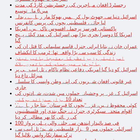
رجسٹرڈ افغان مہاجرین کی رجسٹریشن کارڈ کی مدت
میں6 ماہ توسیع
اسرائیل دنیا سے جھوٹ بول کر ہمیں بھوکا مار رہا ہے ، بدلہ
لیا جائے ، فلسطینی بچوں کی پریس کانفرنس
پاکستانی فورسز پرحملے افسوس ناک ہیں، امریکا
امریکا کا دوسرا بحری بیڑا بھی اسرائیل کی مدد کیلئے پہنچ
گیا
عمران خان نے بتایا ایرانی جنرل قاسم سلیمانی کا قتل ان کی
زندگی کا سب سے بڑا واقعہ تھا: ٹرمپ کا انکشاف
اسرائیلی وزیراعظم کا بھتیجا یائیر نیتن
یاہُو غزہ میں حماس کے ہاتھوں ہلاک
اسرائیل کو دیا گیا امریکی دفاعی نظام ناکام ، تل ابیب ہی پر
میزائل داغ دیا
غیر قانونی افغان شہریوں کی اپنے وطن واپسی کا سلسلہ
جاری
اسرائیل کے غزہ پر وحشیانہ حملوں میں شدت، شہادتوں کی
تعداد 10 ہزار سےزائد ہوگئی
‘کوئی محفوظ نہیں، غزہ “بچوں کا قبرستان” بنتا جا رہا ہے’،
اقوام متحدہ سیکرٹری جنرل نے جنگ بندی اور فلسطینیوں
کی رہائی کا پھر مطالبہ کر دیا
100 فی صد پائیدار ایندھن سے چلنے والی پہلی پرواز
اسرائیلی حملوں میں 9 ہزار فلسطینی شہید؛ تل ابیب سے
ترک سفارتکارواپس بلالیا گیا