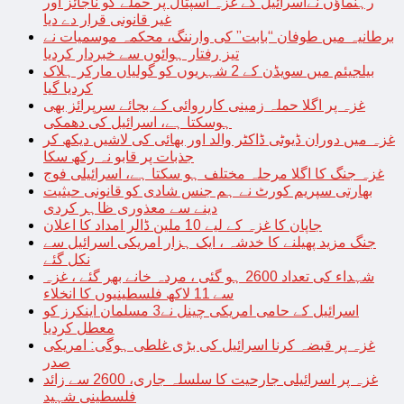
رہنماؤں نےاسرائیل کے غزہ اسپتال پر حملے کو ناجائز اور
غیر قانونی قرار دے دیا
برطانیہ میں طوفان “بابت” کی وارننگ، محکمہ موسمیات نے
تیز رفتار ہوائوں سے خبردار کردیا
بیلجیئم میں سویڈن کے 2 شہریوں کو گولیاں مارکر ہلاک
کردیا گیا
غزہ پر اگلا حملہ زمینی کارروائی کے بجائے سرپرائز بھی
ہوسکتا ہے، اسرائیل کی دھمکی
غزہ میں دوران ڈیوٹی ڈاکٹر والد اور بھائی کی لاشیں دیکھ کر
جذبات پر قابو نہ رکھ سکا
غزہ جنگ کا اگلا مرحلہ مختلف ہو سکتا ہے، اسرائیلی فوج
بھارتی سپریم کورٹ نے ہم جنس شادی کو قانونی حیثیت
دینے سے معذوری ظاہر کردی
جاپان کا غزہ کے لیے 10 ملین ڈالر امداد کا اعلان
جنگ مزید پھیلنے کا خدشہ ، ایک ہزار امریکی اسرائیل سے
نکل گئے
شہداء کی تعداد 2600 ہو گئی ، مردہ خانے بھر گئے ، غزہ
سے 11 لاکھ فلسطینیوں کا انخلاء
اسرائیل کے حامی امریکی چینل نے3 مسلمان اینکرز کو
معطل کردیا
غزہ پر قبضہ کرنا اسرائیل کی بڑی غلطی ہوگی: امریکی
صدر
غزہ پر اسرائیلی جارحیت کا سلسلہ جاری، 2600 سے زائد
فلسطینی شہید