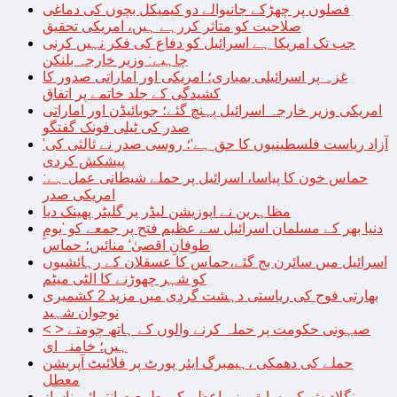
فصلوں پر چھڑکے جانیوالے دو کیمیکل بچوں کی دماغی
صلاحیت کو متاثر کررہے ہیں، امریکی تحقیق
جب تک امریکا ہے اسرائیل کو دفاع کی فکر نہیں کرنی
چاہیے: وزیر خارجہ بلنکن
غزہ پر اسرائیلی بمباری؛ امریکی اور اماراتی صدور کا
کشیدگی کے جلد خاتمے پر اتفاق
امریکی وزیر خارجہ اسرائیل پہنچ گئے؛ جوبائیڈن اور اماراتی
صدر کی ٹیلی فونک گفتگو
’آزاد ریاست فلسطینیوں کا حق ہے‘؛ روسی صدر نے ثالثی کی
پیشکش کردی
حماس خون کا پیاسا، اسرائیل پر حملے شیطانی عمل ہے:
امریکی صدر
مظاہرین نے اپوزیشن لیڈر پر گلیٹر پھینک دیا
دنیا بھر کے مسلمان اسرائیل سے عظیم فتح پر جمعے کو ’یومِ
طوفانِ اقصیٰ‘ منائیں؛ حماس
اسرائیل میں سائرن بج گئے،حماس کا عسقلان کے رہائشیوں
کو شہر چھوڑنے کا الٹی میٹم
بھارتی فوج کی ریاستی دہشت گردی میں مزید 2 کشمیری
نوجوان شہید
< > صیہونی حکومت پر حملہ کرنے والوں کے ہاتھ چومتے
ہیں؛ خامنہ ای
حملے کی دھمکی ،ہیمبرگ ایئر پورٹ پر فلائیٹ آپریشن
معطل
بنگلادیش کی سابق وزیراعظم کی طبیعت انتہائی ناساز