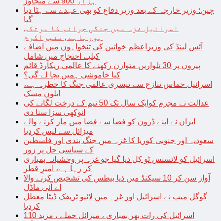
ہزار 900 سے متجاوز
چین؛ وزیر خارجہ کے بعد وزیر دفاع کو بھی عہدے سے ہٹا دیا
گیا
اسرائیل غزہ میں جنگی جرائم کا مرتکب
ہورہاہے،منیراکرم
آئس لینڈ کی وزیراعظم خواتین کی تنخواہوں میں اضافے
کیلیے احتجاج میں شامل
پیروں پر 30 تلواریں متوازن رکھنے کا عالمی ریکارڈ قائم
کیا خاموشی ہمیں بچا لے گی؟
اسرائیل حماس تنازع سے تیسری عالمی جنگ کا خطرہ ہے،
ایلون مسک
عدالت نے مجرم کوایک سال تک 50 نیم کے درخت لگانے کی
انوکھی سزا سنا دی
ایران نے اپنے ڈرون کو فضا سے فضا میں مار کرنے والے
میزائل سے لیس کردیا
سعودیہ اور جنوبی کوریا کا غزہ میں جنگ بندی اور فلسطین
کے سیاسی حل پر زور
اسرائیل کو لائسنس ٹو کِل دیا گیا جو غزہ پر وحشیانہ بمباری
کر رہا ہے، امیرِ قطر
آواز سن کر 10 سیکنڈ میں ذیا بیطس کی تشخیص کرنے والا
اے آئی ماڈل
گوگل میپ نے اسرائیل اور غزہ میں لائیو ٹریفک ڈیٹا معطل
کردیا
اسرائیل کی رات بھر بمباری ، میزائل حملے ، مزید 110