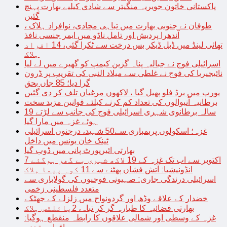
پاکستانی خاتون جویریہ منگیتر سے شادی کیلیے بھارت پہنچ
گئیں
طوفان نے جنوبی بھارت میں تباہی مچادی، نوافراد ہلاک ،
آندھرا پردیش اور تامل ناڈو میں ایمر جنسی نافذ
تھائی لینڈ میں ڈبل ڈیکر بس درخت سے ٹکرا گئی، 14 افراد
ہلاک
اسرائیلی فوج نے جبالیہ پناہ گزین کیمپ کو گھیرے میں لے لیا
نائیجیریا کی فوج نے غلطی سے میلاد النبی کی تقریب پر ڈرون
گرا دیا؛ 85 جاں بحق
یورپ میں برڈ فلو پھیل گیا ، لاکھوں مرغیاں تلف کر دی گئیں
برطانیہ آنیوالوں کی تعداد کم کرنے کیلئے قوانین مزید سخت
19 سالہ برطانوی شہری اسرائیلی فوج کی جانب سے لڑتے
ہوئے غزہ میں مارا گیا
غزہ؛ اسکولوں پربمباری سے50 شہید، درجنوں اسرائیلی
ٹینک خان یونس میں داخل
بھارتی ائیرپورٹ پانی میں ڈوب گیا
7 اکتوبر سے اب تک غزہ کے 19 لاکھ شہری بے گھر ہوگئے
انڈونیشیا: آتش فشاں پھٹنے سے 11 کوہ پیما ہلاک
اسرائیلی درندگی جاری: صہیونی فوجیوں کی گولاباری سے
متعدد فلسطینی زخمی
خضدار کے علاقے وڈھ اور گردونواح میں زلزلے کے جھٹکے
بھارتی فضائیہ کا طیارہ گر کر تباہ، 2پائلٹس ہلاک
غزہ کے وسطی اور شمالی علاقوں کا رابطہ منقطع ہوگیا: