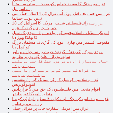
غزہ میں جنگ کا مقصد حماس کو صفحہ ہستی سے مٹانا
ہے، اسرائیل
غزہ میں جتنے بچے قتل ہوئے اُتنےعراق کی 14سالہ جنگ میں
نہیں ہوئے، جمائما
18 ہزار سے زائدفلسطینی شہید، امریکہ کا اسرائیل کی
حمایت جاری رکھنے کا عزم
امریکی میڈیا نے اسلاموفوبیا کو ہوا دینے والے مودی کے سیل
کا بھانڈا پھوڑ دیا
مقبوضہ کشمیر میں بھارتی فوج کی گاڑی نے مسلمان بزرگ
کو کچل دیا
مودی سرکار کی غنڈہ گردی؛ حریت رہنما جیل میں اور
سابق وزرائے اعلیٰ گھروں پر نظربند
حماس ہتھیار ڈال دے تو غزہ جنگ کل ختم ہو سکتی
ہے،امریکہ
مذاکرات کے بغیر کوئی یرغمالی رہا نہیں
ہوگا،ابوعبیدہ
غزہ پرسلامتی کونسل کےرکن ممالک کی رائےتقسیم،
انتونیوگوتریس
اقوام متحدہ میں فلسطینیوں کے حق میں 5 قراردادیں
منظور؛ امریکا غیر حاضر
غزہ میں حماس کی جگہ لینے کیلیے فلسطین اتھارٹی کو منا
رہے ہیں، برطانیہ
عراق میں امریکی سفارت خانے پر میزائل حملہ
غزہ؛ حماس سے لڑائی میں اسرائیل کے سابق آرمی