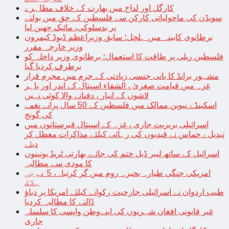
کارگل اور لداخ میں بھارت کے خلاف مظاہرے
سویڈن کی ماحولیاتی کارکن سے فلسطین کے حق میں بولنے
پر بدسلوکی، مائیک چھین لیا
برطانوی کابینہ میں ہلچل؛ سابق وزیراعظم ڈیوڈ کیمرون
وزیر خارجہ مقرر
فلسطین ریلی پر طاقت کا استعمال؛ برطانوی وزیر داخلہ کو
برطرف کردیا گیا
مشہور برانڈ کا بانی جنسی زیادتی کے جرم میں مجرم قرار
غزہ میں قیامت صغریٰ ، الشفاء اسپتال کے اندر اور باہر
لاشوں کے انبار ، دفنانے والا کوئی نہیں
اسکینڈے نیوین ممالک میں فلسطین کے 50 سال پرانے نغمے
کی گونج
اسرائیلی بربریت جاری ، غزہ کے اسپتال قبرستانوں میں
تبدیل ، حماس نے قیدیوں کی رہائی کیلئے مذاکرات معطل کر
دیئے
اسرائیل کے ساتھ لیبر ڈیل ختم کی جائے، بھارتی ٹریڈ یونینوں
کا مودی سے مطالبہ
امریکی جنگی طیارہ بحیرہ روم میں گر کرتباہ، 5 فوجی
ہلاک
طیب اردوان نے اسرائیلی جارحیت رکوانے کیلئے امریکا پر دباؤ
ڈالنے کا مطالبہ کردیا
غیر قانونی افغان شہریوں کی اپنےوطن واپسی کا سلسلہ
جاری