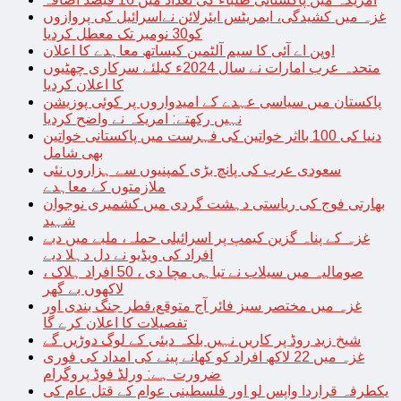
غزہ میں کشیدگی، ایمریٹس ایئرلائن نےاسرائیل کی پروازوں
کو30 نومبر تک معطل کردیا
اوپن اے آئی کا سیم آلٹمین کیساتھ معاہدے کا اعلان
متحدہ عرب امارات نے سال 2024ء کیلئے سرکاری چھٹیوں
کا اعلان کردیا
پاکستان میں سیاسی عہدے کے امیدواروں پر کوئی پوزیشن
نہیں رکھتے: امریکہ نے واضح کردیا
دنیا کی 100 بااثر خواتین کی فہرست میں پاکستانی خواتین
بھی شامل
سعودی عرب کی پانچ بڑی کمپنیوں سے ہزاروں نئی
ملازمتوں کے معاہدے
بھارتی فوج کی ریاستی دہشت گردی میں کشمیری نوجوان
شہید
غزہ کے پناہ گزین کیمپ پر اسرائیلی حملہ، ملبے میں دبے
افراد کی ویڈیو نے دل دہلا دیے
صومالیہ میں سیلاب نے تباہی مچا دی ، 50 افراد ہلاک ،
لاکھوں بے گھر
غزہ میں مختصر سیز فائر آج متوقع،قطر جنگ بندی اور
تفصیلات کا اعلان کرے گا
شیخ زید روڈ پر کاریں نہیں بلکہ دبئی کے لوگ دوڑیں گے
غزہ میں 22 لاکھ افراد کو کھانے پینے کی امداد کی فوری
ضرورت ہے: ورلڈ فوڈ پروگرام
یکطرفہ قراردا واپس لو اور فلسطینی عوام کے قتل عام کی