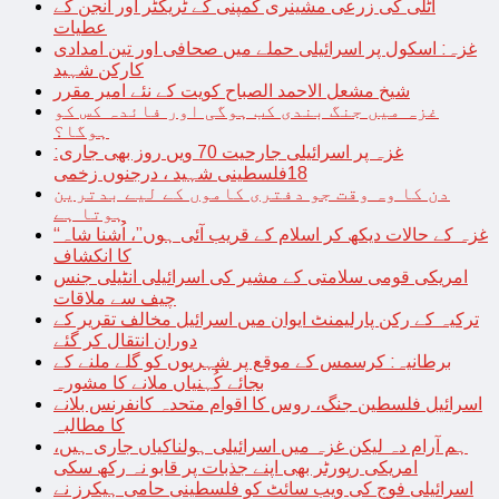
اٹلی کی زرعی مشینری کمپنی کے ٹریکٹر اور انجن کے
عطیات
غزہ: اسکول پر اسرائیلی حملے میں صحافی اور تین امدادی
کارکن شہید
شیخ مشعل الاحمد الصباح کویت کے نئے امیر مقرر
غزہ میں جنگ بندی کب ہوگی اور فائدہ کس کو
ہوگا؟
غزہ پر اسرائیلی جارحیت 70 ویں روز بھی جاری:
18فلسطینی شہید ، درجنوں زخمی
دن کا وہ وقت جو دفتری کاموں کے لیے بدترین
ہوتا ہے
“غزہ کے حالات دیکھ کر اسلام کے قریب آئی ہوں”، اُشنا شاہ
کا انکشاف
امریکی قومی سلامتی کے مشیر کی اسرائیلی انٹیلی جنس
چیف سے ملاقات
ترکیہ کے رکن پارلیمنٹ ایوان میں اسرائیل مخالف تقریر کے
دوران انتقال کر گئے
برطانیہ: کرسمس کے موقع پر شہریوں کو گلے ملنے کے
بجائے کُہنیاں ملانے کا مشورہ
اسرائیل فلسطین جنگ، روس کا اقوام متحدہ کانفرنس بلانے
کا مطالبہ
ہم آرام دہ لیکن غزہ میں اسرائیلی ہولناکیاں جاری ہیں،
امریکی رپورٹر بھی اپنے جذبات پر قابو نہ رکھ سکی
اسرائیلی فوج کی ویب سائٹ کو فلسطینی حامی ہیکرز نے