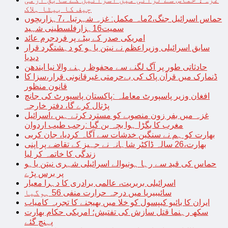
چیف کا بیٹا ہلاک
حماس اسرائیل جنگ،2ماہ مکمل: غزہ شہرتباہ،7ہزاربچوں
سمیت16ہزارفلسطینی شہید
امریکی صدر کے بیٹے پر فردجرم عائد
سابق اسرائیلی وزیراعظم نے نیتن یاہو کو دہشتگرد قرار
دیدیا
حادثاتی طور پر آگ لگنے سے محفوظ رہنے والا نیا ایندھن
ڈنمارک میں قرآن پاک کی بےحرمتی غیرقانونی قرار،سزا کا
قانون منظور
افغان وزیر پاسپورٹ معاملہ :پاکستان پاسپورٹ کی جانچ
پڑتال کرے گا، دفتر خارجہ
غزہ میں بفر زون منصوبے کو مسترد کرتے ہیں ،اسرائیل
مغرب کا بگڑا ہوا بچہ بن گیا :رجب طیب اردوان
بھارت کو ہم نے سنگین خدشات سے آگاہ کردیا، جان کربی
بھارت،26 سالہ ڈاکٹر شاہانہ نے جہیز کے تقاضے پر اپنی
زندگی کا خاتمہ کر لیا
حماس کی قید سے رہا ہونیوالے اسرائیلی شہری نیتن یاہو
پر برس پڑے
اسرائیلی بربریت، عالمی برادری کا دہرا معیار
سائیبیریا میں درجہ حرارت منفی 56 ہوگیا
ایران کا بائیو کیپسول کو خلا میں بھیجنے کا تجربہ کامیاب
سکھ رہنما قتل سازش کی تفتیش؛ امریکی حکام بھارت
پہنچ گئے