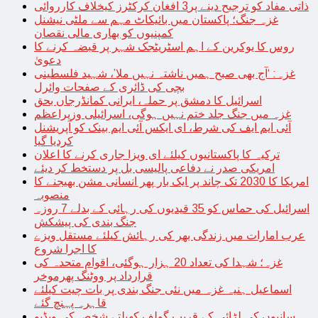
ذاتی مفاد کو ترجیح دینے پر3 افغان کرکٹرز کیخلاف کارروائی
غزہ جنگ؛ پاکستان میں بائیکاٹ مہم سے ملٹی نیشنل
کمپنیوں کو بھاری مالی نقصان
روس کا یوکرین کے اہم اسٹریٹجک شہر پر قبضہ کرنے کا
دعویٰ
غزہ: ‘آج بھی صبح ہمیں ناشتہ نہیں ملا’، شہید فلسطینی
بچی کی ڈائری کے صفحات وائرل
اسرائیل کا دمشق پر حملہ، ایرانی کمانڈرجاں بحق
غزہ میں جنگ جلد ختم نہیں ہوگی، اسرائیلی وزیراعظم
آئی ایم ایف کی شرط، ای ایکس آئی ایم بینک کو آپریشنل
کردیا گیا
ترکیہ کا پاکستانیوں کیلئے ای ویزا جاری کرنے کا اعلان
امریکی صدر نے دفاعی پالیسی بل پر دستخط کر دیئے
امریکا کا 2030 تک چاند پر ایک بار پھر انسانی مشن بھیجنے کا
منصوبہ
اسرائیل کی حماس کو 35 قیدیوں کی رہائی کے بدلے 7 روزہ
جنگ بندی کی پیشکش
عرب امارات میں زندگی بھر کی رہائش کیلئے مستقل ویزے
کا اجرا شروع
غزہ؛ شہدا کی تعداد 20 ہزار ہوگئی، اقوام متحدہ کی
قرارداد پر ووٹنگ پھرموخر
اسماعیل ہنیہ غزہ میں نئی جنگ بندی پر بات چیت کیلئے
قاہرہ پہنچ گئے
سانپوں کی لڑائی کے قریب گولف کھیلتے شخص کی ویڈیو