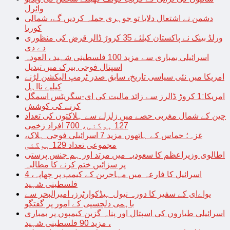
وائرل
دشمن نے اشتعال دلایا تو جوہری حملہ کردیں گے، شمالی
کوریا
ورلڈ بینک نے پاکستان کیلئے 35 کروڑ ڈالر قرض کی منظوری
دے دی
اسرائیلی بمباری سے مزید 100 فلسطینی شہید ، العودہ
اسپتال فوجی بیرک میں تبدیل
امریکا میں نئی سیاسی تاریخ، سابق صدر ٹرمپ الیکشن لڑنے
کیلیے نااہل
امریکا:1 کروڑ ڈالرز سے زائد مالیت کی ای-سگریٹس اسمگل
کرنے کی کوشش
چین کے شمال مغربی حصے میں زلزلے سے ہلاکتوں کی تعداد
127 ہوگئی، 700 افراد زخمی
غزہ؛ حماس کے ہاتھوں مزید 7 اسرائیلی فوجی ہلاک،
مجموعی تعداد 129 ہوگئی
اطالوی وزیراعظم کا سعودیہ میں مرتد اور ہم جنس پرستی
پر سزائیں ختم کرنے کا مطالبہ
اسرائیل کا فارعہ میں مہاجرین کے کیمپ پر چھاپہ، 4
فلسطینی شہید
یواےای کے سفیر کا دورہ نیول ہیڈکوارٹرز، امیرالبحر سے
باہمی دلچسپی کے امور پر گفتگو
اسرائیلی طیاروں کی اسپتال اور پناہ گزین کیمپوں پر بمباری
، مزید 90 فلسطینی شہید