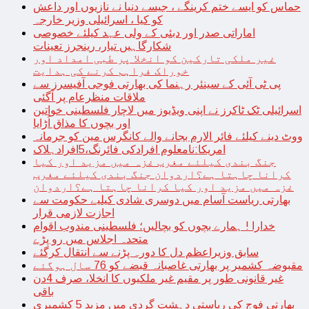
حماس کو ایسے ختم کرینگے ، جیسے دنیا نے نازیوں اور داعش
کو کیا ، اسرائیلی وزیر خارجہ
اماراتی صدر اور دبئی کے ولی عہد کیلئے خصوصی
شکارگاہیں تیار، رینجرز تعینات
غیر ملکی تارکین کو انخلا پر طبی امداد اور
خوراک فراہم کرنے کی ہدایت
پی ٹی آئی کے سینئر رہنما کی بھارتی فوجی آفیسرز سے
ملاقات منظرعام پر آگئی
اسرائیلی ٹک ٹاکرز نے اپنی ویڈیوز میں لاچار فلسطینی خواتین
اور بچوں کا مذاق اُڑایا
ووٹ دینے کیلئے فائر الارم بجانے والے کانگرس مین کو جرمانہ
امریکا:نامعلوم افرادکی فائرنگ،5افرادہلاک
جنگ بندی کیلئے مغرب غزہ میں مزید اور کیا
کرانا چاہتا ہے؟اردوان جنگ بندی کیلئے مغرب
غزہ میں مزید اور کیا کرانا چاہتا ہے؟اردوان
بھارتی ریاست آسام میں دوسری شادی کیلیے حکومت سے
اجازت لازمی قرار
خدارا ! ہمارے بچوں کو بچالیں؛ فلسطینی مندوب اقوام
متحدہ اجلاس میں رو پڑے
سابق وزیراعظم دل کا دورہ پڑنے سے انتقال کرگئے
مقبوضہ کشمیر پر بھارتی غاصبانہ قبضے کو 76 سال ہوگئے
غیر قانونی طور پر مقیم غیر ملکیوں کا انخلا، صرف 4دن
باقی
بھارتی فوج کی ریاستی دہشت گردی میں مزید 5 کشمیری