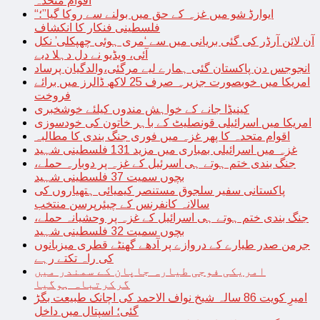
اقوام متحدہ
“ایوارڈ شو میں غزہ کے حق میں بولنے سے روکا گیا”؛
فلسطینی فنکار کا انکشاف
آن لائن آرڈر کی گئی بریانی میں سے ‘مری ہوئی چھپکلی’ نکل
آئی، ویڈیو نے دل دہلا دیے
انجوجس دن پاکستان گئی ہمارے لیے مرگئی،والدگیان پرساد
امریکا میں خوبصورت جزیرہ صرف 25 لاکھ ڈالرز میں برائے
فروخت
کینیڈا جانے کے خواہش مندوں کیلئے خوشخبری
امریکا میں اسرائیلی قونصلیٹ کے باہر خاتون کی خودسوزی
اقوام متحدہ کا پھر غزہ میں فوری جنگ بندی کا مطالبہ
غزہ میں اسرائیلی بمباری میں مزید 131 فلسطینی شہید
جنگ بندی ختم ہوتے ہی اسرئیل کے غزہ پر دوبارہ حملے،
بچوں سمیت 37 فلسطینی شہید
پاکستانی سفیر سلجوق مستنصر کیمیائی ہتھیاروں کی
سالانہ کانفرنس کے چیئرپرسن منتخب
جنگ بندی ختم ہوتے ہی اسرائیل کے غزہ پر وحشیانہ حملے،
بچوں سمیت 32 فلسطینی شہید
جرمن صدر طیارے کے دروازے پر آدھے گھنٹے قطری میزبانوں
کی راہ تکتے رہے
امریکی فوجی طیارہ جاپان کے سمندر میں
گرکرتباہ ہوگیا
امیرِ کویت 86 سالہ شیخ نواف الاحمد کی اچانک طبیعت بگڑ
گئی؛ اسپتال میں داخل