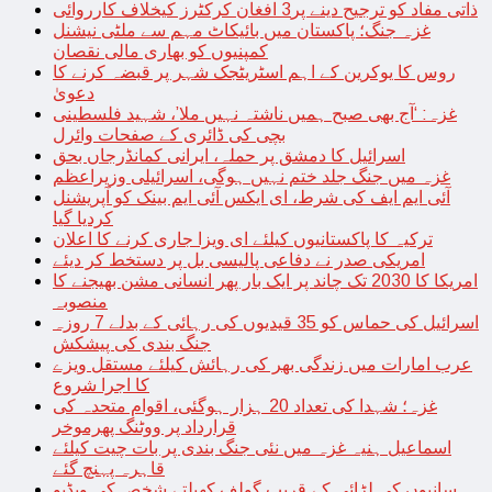
ذاتی مفاد کو ترجیح دینے پر3 افغان کرکٹرز کیخلاف کارروائی
غزہ جنگ؛ پاکستان میں بائیکاٹ مہم سے ملٹی نیشنل
کمپنیوں کو بھاری مالی نقصان
روس کا یوکرین کے اہم اسٹریٹجک شہر پر قبضہ کرنے کا
دعویٰ
غزہ: ‘آج بھی صبح ہمیں ناشتہ نہیں ملا’، شہید فلسطینی
بچی کی ڈائری کے صفحات وائرل
اسرائیل کا دمشق پر حملہ، ایرانی کمانڈرجاں بحق
غزہ میں جنگ جلد ختم نہیں ہوگی، اسرائیلی وزیراعظم
آئی ایم ایف کی شرط، ای ایکس آئی ایم بینک کو آپریشنل
کردیا گیا
ترکیہ کا پاکستانیوں کیلئے ای ویزا جاری کرنے کا اعلان
امریکی صدر نے دفاعی پالیسی بل پر دستخط کر دیئے
امریکا کا 2030 تک چاند پر ایک بار پھر انسانی مشن بھیجنے کا
منصوبہ
اسرائیل کی حماس کو 35 قیدیوں کی رہائی کے بدلے 7 روزہ
جنگ بندی کی پیشکش
عرب امارات میں زندگی بھر کی رہائش کیلئے مستقل ویزے
کا اجرا شروع
غزہ؛ شہدا کی تعداد 20 ہزار ہوگئی، اقوام متحدہ کی
قرارداد پر ووٹنگ پھرموخر
اسماعیل ہنیہ غزہ میں نئی جنگ بندی پر بات چیت کیلئے
قاہرہ پہنچ گئے
سانپوں کی لڑائی کے قریب گولف کھیلتے شخص کی ویڈیو