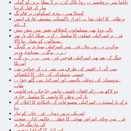
پاناما میں پروفیسر نے روڈ بلاک کرنے پر 2 مظاہرین کو گولی
مار کر قتل کردیا
کینیڈا میں یہودی اسکولوں پر فائرنگ
برطانیہ کا اعلیٰ شاہی اعزاز پاکستانی مصنف عارف انیس
کے نام
بالی ووڈ بھی مسلمانوں کیخلاف بغض میں پیش پیش
غزہ پر اسرائیلی حملوں کا سلسلہ رک نہ سکا، ایک بار پھر
ہسپتالوں کو نشانہ بنا ڈالا
یوکرین پر رونے والے غزہ میں اسرائیلی بمباری پر گونگے
بہرے ہوگئے، ہسپانوی وزیر
جنگ کے بعد بھی اسرائیلی فوجیں غزہ میں ہی رہیں گی،
امریکا
سی آئی اے افسر کی طرف سے نشہ دے کر خواتین سے
جنسی بدسلوکی کیے جانے کا انکشاف
ہندوستان کی دوغلی پالیسی اور اسرائیل سے گٹھ جوڑ بے
نقاب
دو لاکھ سے زائد افغان باشندے واپس جا چکے، غیرقانونی
تارکین وطن کا واپسی کا سلسلہ جاری
ترک پارلیمنٹ نے اسرائیلی مصنوعات کے بائیکاٹ کا اعلان کر
دیا
امریکی نرس دوبارہ غزہ جانے کو تیار
غزہ میں وبائی امراض پھوٹنے کا خطرہ، عالمی ادارہ صحت
کی وارننگ جاری
اسرائیل کا گھناؤنا منصوبہ