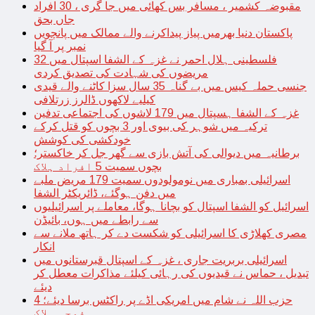
مقبوضہ کشمیر ، مسافر بس کھائی میں جا گری ، 30 افراد
جاں بحق
پاکستان دنیا بھرمیں پیاز پیداکرنے والے ممالک میں پانچویں
نمبر پر آ گیا
فلسطینی ہلال احمر نے غزہ کے الشفا اسپتال میں 32
مریضوں کی شہادت کی تصدیق کردی
جنسی حملہ کیس میں بے گناہ 35 سال سزا کاٹنے والے قیدی
کیلیے لاکھوں ڈالرز زرتلافی
غزہ کے الشفا ہسپتال میں 179 لاشوں کی اجتماعی تدفین
ترکیہ میں شوہر کی بیوی اور 3 بچوں کو قتل کرکے
خودکشی کی کوشش
برطانیہ میں دیوالی کی آتش بازی سے گھر جل کر خاکستر؛
بچوں سمیت 5 افراد ہلاک
اسرائیلی بمباری میں نومولودوں سمیت 179 مریض ملبے
میں دفن ہوگئے، ڈائریکٹر الشفا
اسرائیل کو الشفا اسپتال کو بچانا ہوگا، معاملے پر اسرائیلیوں
سے رابطے میں ہوں، بائیڈن
مصری کھلاڑی کا اسرائیلی کو شکست دے کر ہاتھ ملانے سے
انکار
اسرائیلی بربریت جاری ، غزہ کے اسپتال قبرستانوں میں
تبدیل ، حماس نے قیدیوں کی رہائی کیلئے مذاکرات معطل کر
دیئے
حزب اللہ نے شام میں امریکی اڈے پر راکٹس برسا دیئے؛ 4
فوجی ہلاک