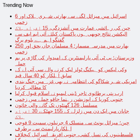
Trending Now
اسرائیل میں میزائل لگنے سے بھارتی شہری ہلاک اور 6
زخمی
چین کی رہائشی عمارت میں آتشزدگی، 15 افراد ہلاک
الیکشن نتائج جوبھی ہوں پاکستان کیلئے آئی ایم ایف سے
گفتگو اہم ہے، بلوم برگ
بھارت میں مدرسہ مسمار؛ 4 مسلمان جاں بحق اور 250
زخمی
وزیرستان؛ پی ٹی آئی پارلیمنٹرین کے امیدوار کی گاڑی پر بم
حملہ
وکی لیکس کو ہیکنگ ٹولز لیک کرنے والے سی آئی اے کے
سابق اہلکار کو 40 سال قید
امریکی شہر شکاگو کی انتظامیہ نے بھی غزہ میں جنگ بندی
کا مطالبہ کردیا
ارب پتی برطانوی تاجر ڈینی لیمبو نے اسلام قبول کرلیا
جنوبی کوریا کے اپوزیشن رہنما چاقو حملے میں زخمی
مسلسل 126 گھنٹوں تک گانے والی خاتون
جاپان میں ایک دن میں زلزلے کے 155 جھٹکے، 30 افراد
ہلاک
چین؛ میزائل یونٹ سے منسلک 4 جرنیلوں سمیت 9 فوجی
اہلکارپارلیمنٹ سے برطرف
فلسطینیوں کی نسل کشی، جنوبی افریقہ اسرائیل کیخلاف