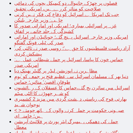
فصلوں پر چھڑکے جانیوالے دو کیمیکل بچوں کی دماغی
صلاحیت کو متاثر کررہے ہیں، امریکی تحقیق
جب تک امریکا ہے اسرائیل کو دفاع کی فکر نہیں کرنی
چاہیے: وزیر خارجہ بلنکن
غزہ پر اسرائیلی بمباری؛ امریکی اور اماراتی صدور کا
کشیدگی کے جلد خاتمے پر اتفاق
امریکی وزیر خارجہ اسرائیل پہنچ گئے؛ جوبائیڈن اور اماراتی
صدر کی ٹیلی فونک گفتگو
’آزاد ریاست فلسطینیوں کا حق ہے‘؛ روسی صدر نے ثالثی کی
پیشکش کردی
حماس خون کا پیاسا، اسرائیل پر حملے شیطانی عمل ہے:
امریکی صدر
مظاہرین نے اپوزیشن لیڈر پر گلیٹر پھینک دیا
دنیا بھر کے مسلمان اسرائیل سے عظیم فتح پر جمعے کو ’یومِ
طوفانِ اقصیٰ‘ منائیں؛ حماس
اسرائیل میں سائرن بج گئے،حماس کا عسقلان کے رہائشیوں
کو شہر چھوڑنے کا الٹی میٹم
بھارتی فوج کی ریاستی دہشت گردی میں مزید 2 کشمیری
نوجوان شہید
< > صیہونی حکومت پر حملہ کرنے والوں کے ہاتھ چومتے
ہیں؛ خامنہ ای
حملے کی دھمکی ،ہیمبرگ ایئر پورٹ پر فلائیٹ آپریشن
معطل
بنگلادیش کی سابق وزیراعظم کی طبیعت انتہائی ناساز