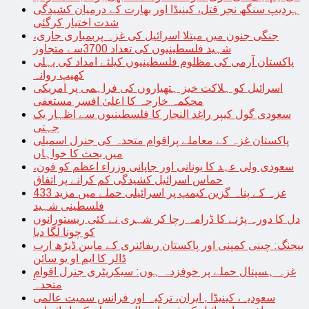
ہردیپ سنگھ نجر قتل، کینیڈا اور بھارت کے درمیان کشیدگی
شدت اختیار کرگئی
جنگی جنون میں مبتلا اسرائیل کی غزہ پربمباری جاری،
شہید فلسطینیوں کی تعداد 3700سے متجاوز
پاکستان آرمی کی مظلوم فلسطینیوں کیلئے امداد کی پہلی
کھیپ روانہ
اسرائیل کو ہلاکت خیز ہتھیاروں کی فراہمی پر امریکی
محکمہ خارجہ کا اعلیٰ افسر مستعفی
سعودی گول کیپر راغد النجار کا فلسطینیوں سے اظہار یک
جہتی
پاکستان غزہ کے معاملے پراقوام متحدہ کی جنرل اسمبلی
میں بحث کا خواہاں
سعودی ولی عہد کا یونانی اور جاپانی وزراء اعظم کو فون،
حماس اسرائیل کشیدگی کم کرانے پر اتفاق
غزہ کے پناہ گزین کیمپ پر اسرائیلی حملے میں مزید 433
فلسطینی شہید
دل کا دورہ پڑنے کا ڈرامہ رچا کر شہری نے کئی ریستورانوں
کو چونا لگا دیا
بیجنگ: چینی کمپنی اور پاکستان ریفائنری کے مابین ڈیڑھ ارب
ڈالر کا ایم او یو سائن
غزہ ہسپتال حملے پر خوفزدہ ہوں: سیکریٹری جنرل اقوامِ
متحدہ
سعودیہ، کینیڈا , ایران، ترکیہ اور فرانس سمیت عالمی