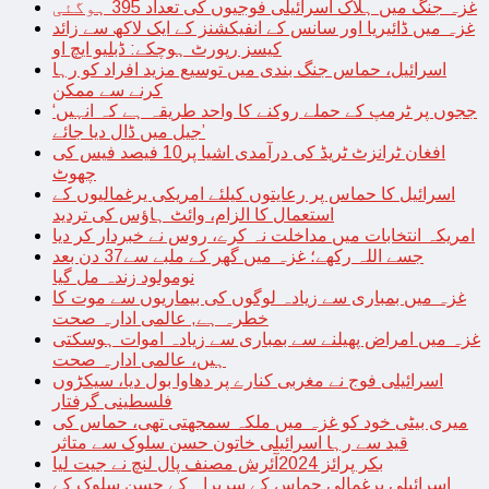
غزہ جنگ میں ہلاک اسرائیلی فوجیوں کی تعداد 395 ہوگئی
غزہ میں ڈائیریا اور سانس کے انفیکشنز کے ایک لاکھ سے زائد
کیسز رپورٹ ہوچکے: ڈبلیو ایچ او
اسرائیل، حماس جنگ بندی میں توسیع مزید افراد کو رہا
کرنے سے ممکن
‘ججوں پر ٹرمپ کے حملے روکنے کا واحد طریقہ ہے کہ انہیں
جیل میں ڈال دیا جائے’
افغان ٹرانزٹ ٹریڈ کی درآمدی اشیا پر10 فیصد فیس کی
چھوٹ
اسرائیل کا حماس پر رعایتوں کیلئے امریکی یرغمالیوں کے
استعمال کا الزام، وائٹ ہاؤس کی تردید
امریکہ انتخابات میں مداخلت نہ کرے، روس نے خبردار کر دیا
جسے اللہ رکھے؛ غزہ میں گھر کے ملبے سے37 دن بعد
نومولود زندہ مل گیا
غزہ میں بمباری سے زیادہ لوگوں کی بیماریوں سے موت کا
خطرہ ہے, عالمی ادارہ صحت
غزہ میں امراض پھیلنے سے بمباری سے زیادہ اموات ہوسکتی
ہیں، عالمی ادارہ صحت
اسرائیلی فوج نے مغربی کنارے پر دھاوا بول دیا، سیکڑوں
فلسطینی گرفتار
میری بیٹی خود کو غزہ میں ملکہ سمجھتی تھی، حماس کی
قید سے رہا اسرائیلی خاتون حسن سلوک سے متاثر
بکر پرائز 2024آئرش مصنف پال لنچ نے جیت لیا
اسرائیلی یرغمالی حماس کے سربراہ کے حسن سلوک کے