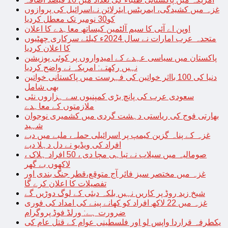
غزہ میں کشیدگی، ایمریٹس ایئرلائن نےاسرائیل کی پروازوں
کو30 نومبر تک معطل کردیا
اوپن اے آئی کا سیم آلٹمین کیساتھ معاہدے کا اعلان
متحدہ عرب امارات نے سال 2024ء کیلئے سرکاری چھٹیوں
کا اعلان کردیا
پاکستان میں سیاسی عہدے کے امیدواروں پر کوئی پوزیشن
نہیں رکھتے: امریکہ نے واضح کردیا
دنیا کی 100 بااثر خواتین کی فہرست میں پاکستانی خواتین
بھی شامل
سعودی عرب کی پانچ بڑی کمپنیوں سے ہزاروں نئی
ملازمتوں کے معاہدے
بھارتی فوج کی ریاستی دہشت گردی میں کشمیری نوجوان
شہید
غزہ کے پناہ گزین کیمپ پر اسرائیلی حملہ، ملبے میں دبے
افراد کی ویڈیو نے دل دہلا دیے
صومالیہ میں سیلاب نے تباہی مچا دی ، 50 افراد ہلاک ،
لاکھوں بے گھر
غزہ میں مختصر سیز فائر آج متوقع،قطر جنگ بندی اور
تفصیلات کا اعلان کرے گا
شیخ زید روڈ پر کاریں نہیں بلکہ دبئی کے لوگ دوڑیں گے
غزہ میں 22 لاکھ افراد کو کھانے پینے کی امداد کی فوری
ضرورت ہے: ورلڈ فوڈ پروگرام
یکطرفہ قراردا واپس لو اور فلسطینی عوام کے قتل عام کی