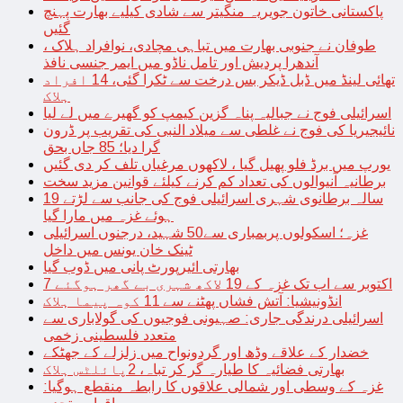
پاکستانی خاتون جویریہ منگیتر سے شادی کیلیے بھارت پہنچ
گئیں
طوفان نے جنوبی بھارت میں تباہی مچادی، نوافراد ہلاک ،
آندھرا پردیش اور تامل ناڈو میں ایمر جنسی نافذ
تھائی لینڈ میں ڈبل ڈیکر بس درخت سے ٹکرا گئی، 14 افراد
ہلاک
اسرائیلی فوج نے جبالیہ پناہ گزین کیمپ کو گھیرے میں لے لیا
نائیجیریا کی فوج نے غلطی سے میلاد النبی کی تقریب پر ڈرون
گرا دیا؛ 85 جاں بحق
یورپ میں برڈ فلو پھیل گیا ، لاکھوں مرغیاں تلف کر دی گئیں
برطانیہ آنیوالوں کی تعداد کم کرنے کیلئے قوانین مزید سخت
19 سالہ برطانوی شہری اسرائیلی فوج کی جانب سے لڑتے
ہوئے غزہ میں مارا گیا
غزہ؛ اسکولوں پربمباری سے50 شہید، درجنوں اسرائیلی
ٹینک خان یونس میں داخل
بھارتی ائیرپورٹ پانی میں ڈوب گیا
7 اکتوبر سے اب تک غزہ کے 19 لاکھ شہری بے گھر ہوگئے
انڈونیشیا: آتش فشاں پھٹنے سے 11 کوہ پیما ہلاک
اسرائیلی درندگی جاری: صہیونی فوجیوں کی گولاباری سے
متعدد فلسطینی زخمی
خضدار کے علاقے وڈھ اور گردونواح میں زلزلے کے جھٹکے
بھارتی فضائیہ کا طیارہ گر کر تباہ، 2پائلٹس ہلاک
غزہ کے وسطی اور شمالی علاقوں کا رابطہ منقطع ہوگیا: