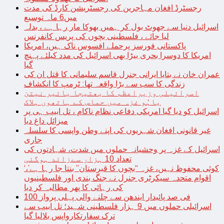
رجسٹرڈ افغان مہاجرین کی رجسٹریشن کارڈ کی مدت
میں6 ماہ توسیع
اسرائیل دنیا سے جھوٹ بول کر ہمیں بھوکا مار رہا ہے ، بدلہ
لیا جائے ، فلسطینی بچوں کی پریس کانفرنس
پاکستانی فورسز پرحملے افسوس ناک ہیں، امریکا
امریکا کا دوسرا بحری بیڑا بھی اسرائیل کی مدد کیلئے پہنچ
گیا
عمران خان نے بتایا ایرانی جنرل قاسم سلیمانی کا قتل ان کی
زندگی کا سب سے بڑا واقعہ تھا: ٹرمپ کا انکشاف
اسرائیلی وزیراعظم کا بھتیجا یائیر نیتن
یاہُو غزہ میں حماس کے ہاتھوں ہلاک
اسرائیل کو دیا گیا امریکی دفاعی نظام ناکام ، تل ابیب ہی پر
میزائل داغ دیا
غیر قانونی افغان شہریوں کی اپنے وطن واپسی کا سلسلہ
جاری
اسرائیل کے غزہ پر وحشیانہ حملوں میں شدت، شہادتوں کی
تعداد 10 ہزار سےزائد ہوگئی
‘کوئی محفوظ نہیں، غزہ “بچوں کا قبرستان” بنتا جا رہا ہے’،
اقوام متحدہ سیکرٹری جنرل نے جنگ بندی اور فلسطینیوں
کی رہائی کا پھر مطالبہ کر دیا
100 فی صد پائیدار ایندھن سے چلنے والی پہلی پرواز
اسرائیلی حملوں میں 9 ہزار فلسطینی شہید؛ تل ابیب سے
ترک سفارتکارواپس بلالیا گیا