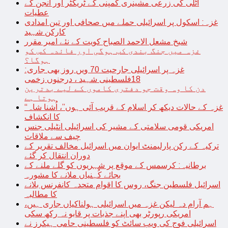
اٹلی کی زرعی مشینری کمپنی کے ٹریکٹر اور انجن کے
عطیات
غزہ: اسکول پر اسرائیلی حملے میں صحافی اور تین امدادی
کارکن شہید
شیخ مشعل الاحمد الصباح کویت کے نئے امیر مقرر
غزہ میں جنگ بندی کب ہوگی اور فائدہ کس کو
ہوگا؟
غزہ پر اسرائیلی جارحیت 70 ویں روز بھی جاری:
18فلسطینی شہید ، درجنوں زخمی
دن کا وہ وقت جو دفتری کاموں کے لیے بدترین
ہوتا ہے
“غزہ کے حالات دیکھ کر اسلام کے قریب آئی ہوں”، اُشنا شاہ
کا انکشاف
امریکی قومی سلامتی کے مشیر کی اسرائیلی انٹیلی جنس
چیف سے ملاقات
ترکیہ کے رکن پارلیمنٹ ایوان میں اسرائیل مخالف تقریر کے
دوران انتقال کر گئے
برطانیہ: کرسمس کے موقع پر شہریوں کو گلے ملنے کے
بجائے کُہنیاں ملانے کا مشورہ
اسرائیل فلسطین جنگ، روس کا اقوام متحدہ کانفرنس بلانے
کا مطالبہ
ہم آرام دہ لیکن غزہ میں اسرائیلی ہولناکیاں جاری ہیں،
امریکی رپورٹر بھی اپنے جذبات پر قابو نہ رکھ سکی
اسرائیلی فوج کی ویب سائٹ کو فلسطینی حامی ہیکرز نے