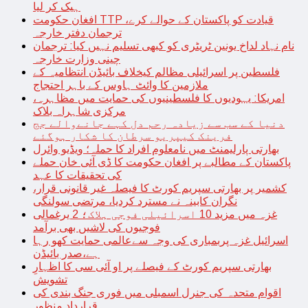
ہیک کر لیا
افغان حکومت TTP قیادت کو پاکستان کے حوالے کرے،
ترجمان دفتر خارجہ
نام نہاد لداخ یونین ٹریٹری کو کبھی تسلیم نہیں کیا: ترجمان
چینی وزارت خارجہ
فلسطین پر اسرائیلی مظالم کیخلاف بائیڈن انتظامیہ کے
ملازمین کا وائٹ ہاوس کے باہر احتجاج
امریکا: یہودیوں کا فلسطینیوں کی حمایت میں مظاہرہ،
مرکزی شاہراہ بلاک
دنیا کے سب سے زیادہ رحم دل کہے جانےوالے جج
فرینک کیپریو سرطان کا شکار ہوگئے
بھارتی پارلیمنٹ میں نامعلوم افراد کا حملہ؛ ویڈیو وائرل
پاکستان کے مطالبے پر افغان حکومت کا ڈی آئی خان حملے
کی تحقیقات کا عہد
کشمیر پر بھارتی سپریم کورٹ کا فیصلہ غیر قانونی قرار،
نگران کابینہ نے مسترد کردیا، مرتضی سولنگی
غزہ میں مزید 10 اسرائیلی فوجی ہلاک؛ 2 یرغمالی
فوجیوں کی لاشیں بھی برآمد
اسرائیل غزہ پربمباری کی وجہ سےعالمی حمایت کھو رہا
ہے،صدر بائیڈن
بھارتی سپریم کورٹ کے فیصلے پر او آئی سی کا اظہارِ
تشویش
اقوام متحدہ کی جنرل اسمبلی میں فوری جنگ بندی کی
قرارداد منظور