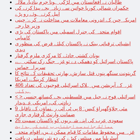
طالبان نے افغانستان میں لڑکی ہونا جرم بنادیا، ملالہ
حکمراں شمالی کوریا خواتین سے زیادہ بچے پیدا کرنے کی
اپیل کرتے ہوئے رو پڑے
امریکہ چین کے اندرونی معاملات میں مداخلت نہ کرے: چینی
وزیر خا رجہ
اقوام متحدہ کی جنرل اسمبلی میں پاکستان کی بڑی
کامیابی
ایشیائی ترقیاتی بینک نے پاکستان کیلئے قرض کی منظوری
دیدی
یونان کشتی حادثے کا مرکزی ملزم گرفتار
پاکستان اسرائیل کو دھمکی دے تو غزہ جنگ رک سکتی ہے،
سربراہ حماس
گرپتونت سنگھ پنوں قتل سازش، بھارتی تحقیقات کے نتائج کا
انتظار کرینگے، امریکا
غزہ کے آپریشن میں ہلاک اسرائیلی فوجیوں کی تعداد 406
ہوگئی
< > اسرائیلی فوج نے جیل میں فلسطینی بچے کیساتھ جنسی
زیادتی کی، امریکی عہدیدار
9 مئی جلاؤگھیراؤ کیس: 8 پی ٹی آئی رہنماؤں کے ناقابل
ضمانت وارنٹ گرفتاری جاری
سعودی عرب کی اپنے شہریوں کو پاکستان سمیت 25
ممالک جانے سے اجتناب برتنے کی ہدایت
غزہ میں محفوظ مقامات کا قیام ممکن نہیں، اقوام متحدہ
آسٹریلیا میں مینٹس کیڑے کی دو نئی نسلیں دریافت