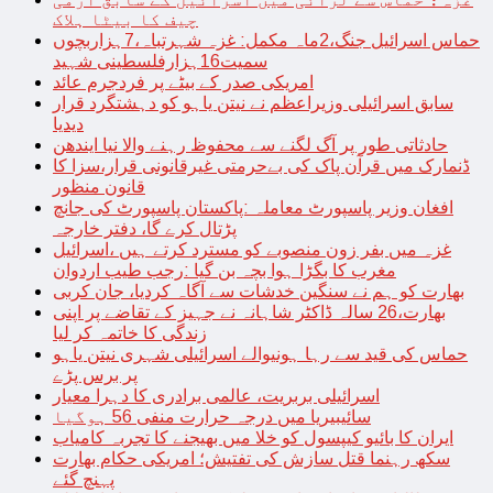
چیف کا بیٹا ہلاک
حماس اسرائیل جنگ،2ماہ مکمل: غزہ شہرتباہ،7ہزاربچوں
سمیت16ہزارفلسطینی شہید
امریکی صدر کے بیٹے پر فردجرم عائد
سابق اسرائیلی وزیراعظم نے نیتن یاہو کو دہشتگرد قرار
دیدیا
حادثاتی طور پر آگ لگنے سے محفوظ رہنے والا نیا ایندھن
ڈنمارک میں قرآن پاک کی بےحرمتی غیرقانونی قرار،سزا کا
قانون منظور
افغان وزیر پاسپورٹ معاملہ :پاکستان پاسپورٹ کی جانچ
پڑتال کرے گا، دفتر خارجہ
غزہ میں بفر زون منصوبے کو مسترد کرتے ہیں ،اسرائیل
مغرب کا بگڑا ہوا بچہ بن گیا :رجب طیب اردوان
بھارت کو ہم نے سنگین خدشات سے آگاہ کردیا، جان کربی
بھارت،26 سالہ ڈاکٹر شاہانہ نے جہیز کے تقاضے پر اپنی
زندگی کا خاتمہ کر لیا
حماس کی قید سے رہا ہونیوالے اسرائیلی شہری نیتن یاہو
پر برس پڑے
اسرائیلی بربریت، عالمی برادری کا دہرا معیار
سائیبیریا میں درجہ حرارت منفی 56 ہوگیا
ایران کا بائیو کیپسول کو خلا میں بھیجنے کا تجربہ کامیاب
سکھ رہنما قتل سازش کی تفتیش؛ امریکی حکام بھارت
پہنچ گئے