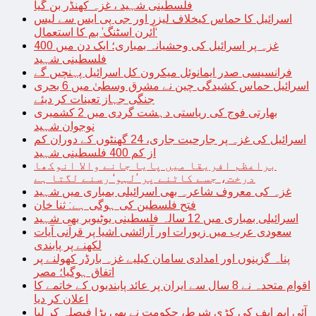
فلسطینی شہید ، غزہ کھنڈر بن گیا
اسرائیل کا حماس کیخلاف لیزر اور جی پی ایس سے لیس
‘آئرن اسٹنگ’ بم کا استعمال
غزہ پر اسرائیل کی وحشیانہ بمباری؛ ایک دن میں 400
فلسطینی شہید
فرانسیسی صدر ایمانوئل میکرون کل اسرائیل پہنچیں گے
اسرائیل حماس کشیدگی چین نے مشرق وسطیٰ میں 6 بحری
جنگی جہاز تعینات کر دیئے
بھارتی فوج کی ریاستی دہشت گردی میں 2 کشمیری
نوجوان شہید
اسرائیل کی غزہ پر جارحیت جاری، 24 گھنٹوں کے دوران کم
از کم 400 فلسطینی شہید
براعظم افریقا میں پایا جانے والا انوکھا
درخت، جسے کاٹنے پر ’لہو‘ رسنے لگتا ہے
غزہ کی معروف شاعرہ بھی اسرائیلی بمباری میں شہید
فتح فلسطین کی ہوگی ہے: ثنا خان
اسرائیلی بمباری میں 12 سالہ فلسطینی یوٹیوبر بھی شہید
سعودی عرب میں زیورات اور آرائشی اشیا پر قرآنی آیات
لکھنے پر پابندی
پناہ گزینوں اور امدادی سامان کیلیے غزہ بارڈر کھولنے پر
اتفاق ہوگیا؛ مصر
اقوام متحدہ نے 8 سال سے ایران پر عائد پابندیوں کے خاتمے کا
اعلان کر دیا
آئی ایم ایف کی کڑی شرط، حکومت نے بھی بڑا فیصلہ کر لیا