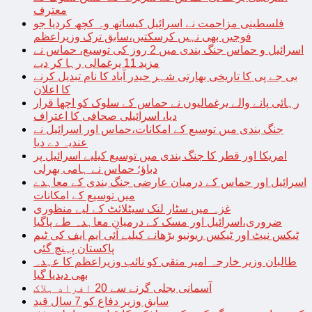
معترف
فلسطینی مزاحمت نے اسرائیل کیساتھ وہ کچھ کردیا جو
فوجیں بھی نہیں کرسکتیں،سابق ترک وزیراعظم
اسرائیل و حماس جنگ بندی میں 2 روز کی توسیع، حماس نے
مزید 11 یرغمالی رہا کر دیے
بی جے پی کا تاریخی بھارتی شہر حیدر آباد کا نام تبدیل کرنے
کا اعلان
رہائی پانے والے یرغمالیوں نے حماس کے سلوک کو اچھا قرار
دیا، اسرائیلی صحافی کا اعتراف
جنگ بندی میں توسیع کے امکانات،حماس اور اسرائیل نے
عندیہ دے دیا
امریکا اور قطر کا جنگ بندی میں توسیع کیلیے اسرائیل پر
دباؤ؛ حماس نے ہامی بھرلی
اسرائیل اور حماس کے درمیان عارضی جنگ بندی کے معاہدے
میں توسیع کے امکانات
غزہ میں سٹار لنک سیٹلائٹ کے لیے منظوری
ضروری،اسرائیل اور مسک کے درمیان معاہدہ طے پاگیا
ٹیکس نیٹ اور ٹیکس ریونیو بڑھانے کیلیے آئی ایم ایف کی ٹیم
پاکستان پہنچ گئی
طالبان وزیر خارجہ امیر متقی کو نائب وزیراعظم کا عہدہ
بھی دیدیا گیا
آسمانی بجلی گرنے سے 20 افراد ہلاک
سابق وزیر دفاع کو 7 سال قید