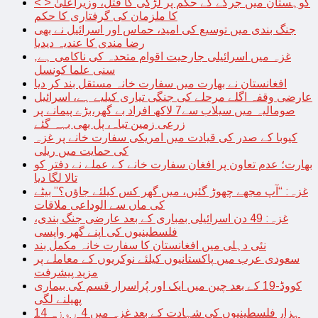
< > کوہستان میں جرگے کے حکم پر لڑکی کا قتل، وزیراعلیٰ
کا ملزمان کی گرفتاری کا حکم
جنگ بندی میں توسیع کی امید، حماس اور اسرائیل نے بھی
رضا مندی کا عندیہ دیدیا
غزہ میں اسرائیلی جارحیت اقوام متحدہ کی ناکامی ہے,
سنی علما کونسل
افغانستان نے بھارت میں سفارت خانہ مستقل بند کر دیا
عارضی وقفہ اگلے مرحلے کی جنگی تیاری کیلیے ہے، اسرائیل
صومالیہ میں سیلاب سے7 لاکھ افراد بے گھر،بڑے پیمانے پر
زرعی زمین تباہ، پل بھی بہہ گئے
کیوبا کے صدر کی قیادت میں امریکی سفارت خانے پر غزہ
کی حمایت میں ریلی
بھارت؛ عدم تعاون پر افغان سفارت خانے کے عملے نے دفتر کو
تالا لگا دیا
غزہ: “آپ مجھے چھوڑ گئیں، میں گھر کس کیلئے جاؤں؟” بیٹے
کی ماں سے الوداعی ملاقات
غزہ: 49 دن اسرائیلی بمباری کے بعد عارضی جنگ بندی،
فلسطینیوں کی اپنے گھر واپسی
نئی دہلی میں افغانستان کا سفارت خانہ مکمل بند
سعودی عرب میں پاکستانیوں کیلئے نوکریوں کے معاملے پر
مزید پیشرفت
کووڈ-19 کے بعد چین میں ایک اور پُراسرار قسم کی بیماری
پھیلنے لگی
14 ہزار فلسطینیوں کی شہادت کے بعد غزہ میں 4 روزہ