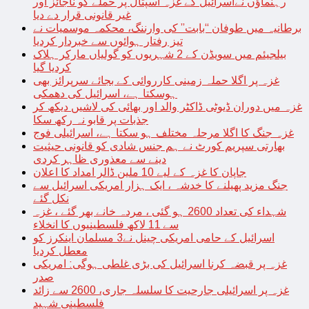
رہنماؤں نےاسرائیل کے غزہ اسپتال پر حملے کو ناجائز اور
غیر قانونی قرار دے دیا
برطانیہ میں طوفان “بابت” کی وارننگ، محکمہ موسمیات نے
تیز رفتار ہوائوں سے خبردار کردیا
بیلجیئم میں سویڈن کے 2 شہریوں کو گولیاں مارکر ہلاک
کردیا گیا
غزہ پر اگلا حملہ زمینی کارروائی کے بجائے سرپرائز بھی
ہوسکتا ہے، اسرائیل کی دھمکی
غزہ میں دوران ڈیوٹی ڈاکٹر والد اور بھائی کی لاشیں دیکھ کر
جذبات پر قابو نہ رکھ سکا
غزہ جنگ کا اگلا مرحلہ مختلف ہو سکتا ہے، اسرائیلی فوج
بھارتی سپریم کورٹ نے ہم جنس شادی کو قانونی حیثیت
دینے سے معذوری ظاہر کردی
جاپان کا غزہ کے لیے 10 ملین ڈالر امداد کا اعلان
جنگ مزید پھیلنے کا خدشہ ، ایک ہزار امریکی اسرائیل سے
نکل گئے
شہداء کی تعداد 2600 ہو گئی ، مردہ خانے بھر گئے ، غزہ
سے 11 لاکھ فلسطینیوں کا انخلاء
اسرائیل کے حامی امریکی چینل نے3 مسلمان اینکرز کو
معطل کردیا
غزہ پر قبضہ کرنا اسرائیل کی بڑی غلطی ہوگی: امریکی
صدر
غزہ پر اسرائیلی جارحیت کا سلسلہ جاری، 2600 سے زائد
فلسطینی شہید