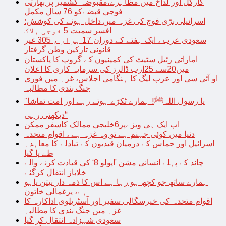
کارگل اور لداخ میں مظاہرے،مقبوضہ کشمیر پر بھارتی
فوجی قبضےکو 76 سال مکمل
اسرائیلی برّی فوج کی غزہ میں داخل ہونے کی کوشش؛
افسر سمیت 5 فوجی ہلاک
سعودی عرب ، ایک ہفتے کے دوران 17 ہزار ، 305 غیر
قانونی تارکین وطن گرفتار
اماراتی رئیل سٹیٹ کی کمپنیوں کے گروپ کا پاکستان
میں20سے 25ارب ڈالرز کی سرمایہ کاری کا اعلان
او آئی سی اور عرب لیگ کا ہنگامی اجلاس، غزہ میں فوری
جنگ بندی کا مطالبہ
’’یا رسول اللہﷺ! ہمارے ٹکڑے ہوتے رہے اور امت تماشا
دیکھتی رہی‘‘
اب ایک ہی ویزےپر6خلیجی ممالک کاسفر ممکن
دنیا میں کوئی جہنم ہے تو وہ غزہ ہے ، اقوام متحدہ
اسرائیل اور حماس کے درمیان قیدیوں کے تبادلے کا معاہدہ
طے پا گیا
چاند کے پہلے انسانی مشن ’اپولو 8‘ کی قیادت کرنے والے
خلاباز انتقال کرگئے
ہمارے ساتھ جو کچھ ہو رہا ہے اس کا ذمہ دار نیتن یاہو
ہے، یرغمالی خاتون
اقوام متحدہ کی خیرسگالی سفیر اور آسٹریلوی اداکارہ کا
غزہ میں جنگ بندی کا مطالبہ
سعودی شہزادہ انتقال کر گیا