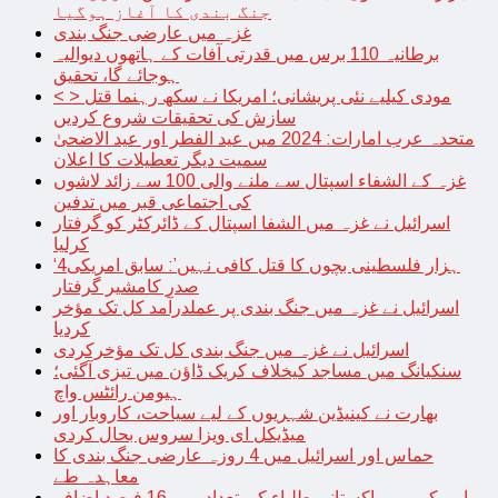
جنگ بندی کا آغاز ہوگیا
غزہ میں عارضی جنگ بندی
برطانیہ 110 برس میں قدرتی آفات کے ہاتھوں دیوالیہ
ہوجائے گا، تحقیق
< > مودی کیلیے نئی پریشانی؛ امریکا نے سکھ رہنما قتل
سازش کی تحقیقات شروع کردیں
متحدہ عرب امارات: 2024 میں عید الفطر اور عید الاضحیٰ
سمیت دیگر تعطیلات کا اعلان
غزہ کے الشفاء اسپتال سے ملنے والی 100 سے زائد لاشوں
کی اجتماعی قبر میں تدفین
اسرائیل نے غزہ میں الشفا اسپتال کے ڈائرکٹر کو گرفتار
کرلیا
‘4ہزار فلسطینی بچوں کا قتل کافی نہیں’: سابق امریکی
صدر کامشیر گرفتار
اسرائیل نے غزہ میں جنگ بندی پر عملدرآمد کل تک مؤخر
کردیا
اسرائیل نے غزہ میں جنگ بندی کل تک مؤخرکردی
سنکیانگ میں مساجد کیخلاف کریک ڈاؤن میں تیزی آگئی؛
ہیومن رائٹس واچ
بھارت نے کینیڈین شہریوں کے لیے سیاحت، کاروبار اور
میڈیکل ای ویزا سروس بحال کردی
حماس اور اسرائیل میں 4 روزہ عارضی جنگ بندی کا
معاہدہ طے
امریکہ میں پاکستانی طلباء کی تعداد میں 16 فیصد اضافہ