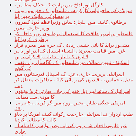
کارگل اور لداخ میں بھارت کے خلاف مظاہرے
سویڈن کی ماحولیاتی کارکن سے فلسطین کے حق میں بولنے
پر بدسلوکی، مائیک چھین لیا
برطانوی کابینہ میں ہلچل؛ سابق وزیراعظم ڈیوڈ کیمرون
وزیر خارجہ مقرر
فلسطین ریلی پر طاقت کا استعمال؛ برطانوی وزیر داخلہ کو
برطرف کردیا گیا
مشہور برانڈ کا بانی جنسی زیادتی کے جرم میں مجرم قرار
غزہ میں قیامت صغریٰ ، الشفاء اسپتال کے اندر اور باہر
لاشوں کے انبار ، دفنانے والا کوئی نہیں
اسکینڈے نیوین ممالک میں فلسطین کے 50 سال پرانے نغمے
کی گونج
اسرائیلی بربریت جاری ، غزہ کے اسپتال قبرستانوں میں
تبدیل ، حماس نے قیدیوں کی رہائی کیلئے مذاکرات معطل کر
دیئے
اسرائیل کے ساتھ لیبر ڈیل ختم کی جائے، بھارتی ٹریڈ یونینوں
کا مودی سے مطالبہ
امریکی جنگی طیارہ بحیرہ روم میں گر کرتباہ، 5 فوجی
ہلاک
طیب اردوان نے اسرائیلی جارحیت رکوانے کیلئے امریکا پر دباؤ
ڈالنے کا مطالبہ کردیا
غیر قانونی افغان شہریوں کی اپنےوطن واپسی کا سلسلہ
جاری