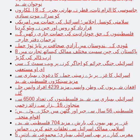
نوجوان شہید
جاسوسی کا الزام ثابت، قطر نے بھارتی بحریہ کے 8 اہلکاروں
کو سزائے موت سنادی
سلامتی کونسل اجلاس؛ اسرائیل کی حمایت میں امریکی
قرارداد کو روس اور چین نے ویٹو کردیا
فلسطینیوں کے حق خودارادیت کی حمایت جاری رکھیں گے،
ترجمان دفتر خارجہ
مُودی کے ہندوستان میں آزادیِ صحافت پر تابڑ توڑ حملے
پاکستان کی چین سمیت مختلف ممالک کیساتھ تجارت میں 8
ارب ڈالر کی گڑبڑ
اسرائیلی جنگی جرائم کو اجاگر کرنے پر ویب سمٹ کے سی
ای او مستعفی
اسرائیل کا غزہ پر بڑے زمینی حملے کا دعویٰ ، بمباری سے
مزید سینکڑوں فلسطینی شہید
افغان شہریوں کی وطن واپسی،مزید 4239 افراد واپس چلے
گئے
اسرائیلی بمباری سے شہید فلسطینیوں کی تعداد 6500 سے
متجاوز، 16 ہزار سے زائد زخمی
فلسطینی 56 سال سے جبر اور گٹھن میں جکڑے ہوئے ہیں؛
اقوامِ متحدہ
غزہ پر پھر بموں کی بارش ، مزید 704 فلسطینی شہید ،
اسلامی ممالک اسرائیل سے تعلقات ختم کریں ، حماس
مغربی کنارے پر بھی اسرائیلی بمباری؛ مجموعی شہادتیں 5