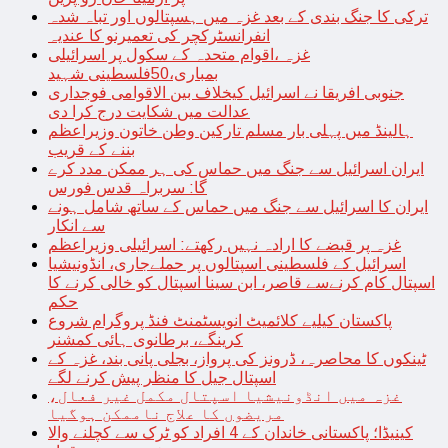
ترکی کا جنگ بندی کے بعد غزہ میں ہسپتالوں اور تباہ شدہ
انفرانسٹرکچر کی تعمیرنو کا عندیہ
غزہ ،اقوام متحدہ کے سکول پر اسرائیلی
بمباری،50فلسطینی شہید
جنوبی افریقا نے اسرائیل کیخلاف بین الاقوامی فوجداری
عدالت میں شکایت درج کرا دی
ہالینڈ میں پہلی بار مسلم تارکین وطن خاتون وزیراعظم
بننے کے قریب
ایران اسرائیل سے جنگ میں حماس کی ہر ممکن مدد کرے
گا: سربراہ قدس فورس
ایران کا اسرائیل سے جنگ میں حماس کے ساتھ شامل ہونے
سے انکار
غزہ پر قبضے کا ارادہ نہیں رکھتے: اسرائیلی وزیراعظم
اسرائیل کے فلسطینی اسپتالوں پر حملےجاری، انڈونیشیا
اسپتال کام کرنےسے قاصر، ابن سینا اسپتال کو خالی کرنے کا
حکم
پاکستان کیلیے کلائمیٹ انویسٹمنٹ فنڈ پروگرام شروع
کرینگے، برطانوی ہائی کمشنر
ٹینکوں کا محاصرہ، ڈرونز کی پرواز، بجلی پانی بند، غزہ کے
اسپتال جیل کا منظر پیش کرنے لگے
غزہ میں انڈونیشیا اسپتال مکمل غیر فعال،
مریضوں کا علاج ناممکن ہوگیا
کینیڈا؛ پاکستانی خاندان کے 4 افراد کو ٹرک سے کچلنے والا