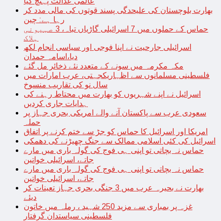
عالمی عدالت پہنچ گیا
بھارت بلوچستان کی علیحدگی پسند قوتوں کی مالی مدد کر
رہا ہے: چین
حماس کے حملوں میں 7 اسرائیلی گاڑیاں تباہ، 3 صہیونی
ہلاک
اسرائیلی جارحیت نے اپنا فوجی اور سیاسی انجام لکھ
دیا،اسامہ حمدان
مکہ مکرمہ میں سونے کے متعدد نئے ذخائر مل گئے
فلسطینی مسلمانوں سے اظہاریکجہتی، عرب امارات میں
سال نو کی تقاریب منسوخ
اسرائیل نے اپنے شہریوں کو بھارت میں محتاط رہنے کی
ہدایات جاری کردیں
سعودی عرب سے پاکستان آنے والے امریکی بحری جہاز پر
حملہ
امریکا اور اسرائیل کا حماس کو جڑ سے ختم کرنے پر اتفاق
اسرائیل کی کئی اسلامی ممالک سے جنگ چھیڑنے کی دھمکی
حماس نہ بچاتی تو اپنی ہی فوج کی گولہ باری میں مارے
جاتے، اسرائیلی خواتین
حماس نہ بچاتی تو اپنی ہی فوج کی گولہ باری میں مارے
جاتے، اسرائیلی خواتین
بھارت نے بحیرہ عرب میں 3 جنگی بحری جہاز تعینات کر
دیئے
غزہ پر بمباری سے مزید 250 شہید ، رملہ میں خاتون
فلسطینی سیاستدان گرفتار