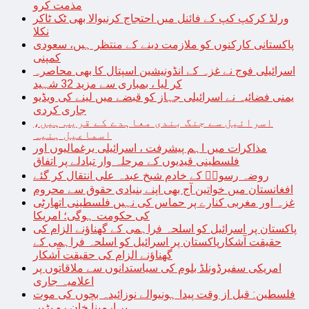
مذمت کرو
ورلڈ کرکپ کپ کے فائنل میں احتجاج کرنیوالا بھی ٹک ٹاکر
نکلا
پاکستانی کارکنوں کو ملازمت دینے کے منتظر ہیں، سعودی
کمپنی
اسرائیلی فوج نے غزہ کے انڈونیشین اسپتال کا بھی محاصرہ
کر لیا ، بمباری سے مزید 32 شہید
یمنی فضائیہ نے اسرائیلی جہاز کو قبضے میں لینے کی ویڈیو
جاری کردی
اسرائیل سے جنگ بندی معاہدے کے قریب ہیں،
اسماعیل ہنیہ
مذاکرات میں اہم پیشرفت ، اسرائیلی یرغمالیوں اور
فلسطینی قیدیوں کے مرحلہ وار تبادلے پر اتفاق
روضہ رسولؐ کے خادم شیخ عبدہ علی انتقال کر گئے
افغانستان میں خواتین آج بھی اپنے بنیادی حقوق سے محروم
غزہ اور مغربی کنارے پر حماس کی نہیں فلسطینی اتھارٹی
کی حکومت ہوگی؛ امریکا
پاکستان پر اسرائیل کو اسلحہ فراہمی کے گھناؤنے الزام کی
حقیقت آشکارپاکستان پر اسرائیل کو اسلحہ فراہمی کے
گھناؤنے الزام کی حقیقت آشکار
امریکی سفیرڈونلڈ بلوم کی سیاستدانوں سے ملاقاتوں پر
اعلامیہ جاری
فلسطین: قبل از وقت پیدا ہونیوالے نوزائیدہ بچوں کی موت
پر ارمینا خان رو پڑیں