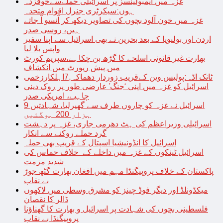
غزہ میں ایمبولینسز پر اسرائیلی حملےسےخوفزدہ
ہوں:سیکرٹری جنرل اقوام متحدہ
غزہ میں خون آلود بچوں کی تصاویر دیکھ کر آنسو آ جاتے
ہیں، روسی صدر
اردن اور بولیویا کے بعد بحرین نے بھی اسرائیل سے اپنا سفیر
واپس بلا لیا
بھارت غیر قانونی اسلحے کا گڑھ بن چکاہے،سپریم کورٹ
میں پیش رپورٹ میں انکشاف
ٹانک اڈہ:پولیس وین کےقریب زوردار دھماکہ,7اہلکارزخمی
اسرائیل کو غزہ میں اپنی ‘جنگ’ عارضی طور پر روک دینی
چاہیے، امریکی صدر
اسرائیل نے غزہ کو چاروں طرف سے گھیرلیا، شہادتیں 9
ہزار 200 ہوگئیں
اسرائیلی وزیراعظم کی ہٹ دھرمی جاری، غزہ پر دہشت
گرد حملے روکنے سے انکار
اسرائیل کا انڈونیشیا اسپتال کے قریب بھی حملہ
اسرائیل ٹینکوں کے غزہ میں داخلے کے خلاف حماس کی
شدید مزمت
پاکستان کے خلاف پروپیگنڈا مہم میں افغان بھارت گٹھ جوڑ
بے نقاب
میکڈونلڈ اور دیگر فوڈ چینز کو مشرق وسطی میں لاکھوں
ڈالر کا نقصان
فلسطینی بچوں کی شہادت پر اسرائیل و بھارت کا گھناؤنا
پروپیگنڈا بے نقاب