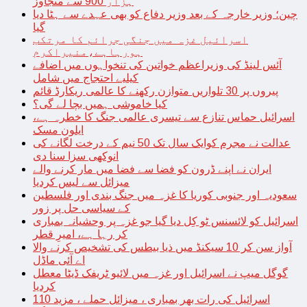
ہزار 900 سے متجاوز
چین؛ وزیر خارجہ کے بعد وزیر دفاع کو بھی عہدے سے ہٹا دیا
گیا
اسرائیل غزہ میں جنگی جرائم کا مرتکب
ہورہاہے،منیراکرم
آئس لینڈ کی وزیراعظم خواتین کی تنخواہوں میں اضافے
کیلیے احتجاج میں شامل
پیروں پر 30 تلواریں متوازن رکھنے کا عالمی ریکارڈ قائم
کیا خاموشی ہمیں بچا لے گی؟
اسرائیل حماس تنازع سے تیسری عالمی جنگ کا خطرہ ہے،
ایلون مسک
عدالت نے مجرم کوایک سال تک 50 نیم کے درخت لگانے کی
انوکھی سزا سنا دی
ایران نے اپنے ڈرون کو فضا سے فضا میں مار کرنے والے
میزائل سے لیس کردیا
سعودیہ اور جنوبی کوریا کا غزہ میں جنگ بندی اور فلسطین
کے سیاسی حل پر زور
اسرائیل کو لائسنس ٹو کِل دیا گیا جو غزہ پر وحشیانہ بمباری
کر رہا ہے، امیرِ قطر
آواز سن کر 10 سیکنڈ میں ذیا بیطس کی تشخیص کرنے والا
اے آئی ماڈل
گوگل میپ نے اسرائیل اور غزہ میں لائیو ٹریفک ڈیٹا معطل
کردیا
اسرائیل کی رات بھر بمباری ، میزائل حملے ، مزید 110