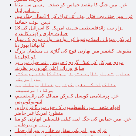
غزہ میں جنگ کا مقصد حماس کو صفحہ ہستی سے مٹانا
ہے، اسرائیل
غزہ میں جتنے بچے قتل ہوئے اُتنےعراق کی 14سالہ جنگ میں
نہیں ہوئے، جمائما
18 ہزار سے زائدفلسطینی شہید، امریکہ کا اسرائیل کی
حمایت جاری رکھنے کا عزم
امریکی میڈیا نے اسلاموفوبیا کو ہوا دینے والے مودی کے سیل
کا بھانڈا پھوڑ دیا
مقبوضہ کشمیر میں بھارتی فوج کی گاڑی نے مسلمان بزرگ
کو کچل دیا
مودی سرکار کی غنڈہ گردی؛ حریت رہنما جیل میں اور
سابق وزرائے اعلیٰ گھروں پر نظربند
حماس ہتھیار ڈال دے تو غزہ جنگ کل ختم ہو سکتی
ہے،امریکہ
مذاکرات کے بغیر کوئی یرغمالی رہا نہیں
ہوگا،ابوعبیدہ
غزہ پرسلامتی کونسل کےرکن ممالک کی رائےتقسیم،
انتونیوگوتریس
اقوام متحدہ میں فلسطینیوں کے حق میں 5 قراردادیں
منظور؛ امریکا غیر حاضر
غزہ میں حماس کی جگہ لینے کیلیے فلسطین اتھارٹی کو منا
رہے ہیں، برطانیہ
عراق میں امریکی سفارت خانے پر میزائل حملہ
غزہ؛ حماس سے لڑائی میں اسرائیل کے سابق آرمی