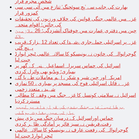
شخص مجرم قرار
بھارت کی جانب سے ’پچ سوئچنگ‘ تنازع میں آئی سی سی
کمزور قرار
غزہ میں عالمی جنگی قوانین کی خلاف ورزیوں کی تحقیقات
کی جائیں؛ اقوام متحدہ
چین میں دفتری عمارت میں خوفناک آتشزدگی؛ 26 ملازمین
ہلاک
غزہ پر اسرائیلی حملےجاری ،شہدا کی تعداد 12ہزارکےقریب
پہنچ گئی
گوجرانوالہ کی خاتون نے یونیسکو کا سالانہ عالمی ٹیچر ایوارڈ
جیت لیا
اسرائیل کی حماس سربراہ اسماعیل ہنیہ کے گھر پر
بمباری؛ ویڈیو بھی وائرل کردی
امریکہ اور چین شیر و شکر ، اہم معاملات طے پا گئے
غزہ ، قاتل اسرائیلی فوج کی مسجد پر بمباری ، 50 نمازی
شہید ، متعدد زخمی
اسرائیل نے سلامتی کونسل کا غزہ جنگ میں وقفے کا مطالبہ
مسترد کردیا
برطانیہ: غزہ جنگ بندی کی قرارداد پر لیبر
پارٹی میں بغاوت ہوگئی
حماس اوراسرائیل کے درمیان جنگ میں بڑی پیش
رفت،فریقین نے سیز فائر پر آمادگی ظاہر کردی
گوجرانوالہ کی رفعت عارف نے یونیسکو کا سالانہ عالمی
ٹیچر ایوارڈ جیت لیا