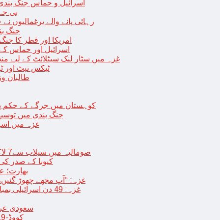
اسرائیل و حماس جنگ بندی میں 2 روز کی توسیع، حماس نے مزید 11 یرغم
بی جے 
رہائی پانے والے یرغمالیوں نے
جنگ بن
امریکا اور قطر کا جنگ
اسرائیل اور حماس کے
غزہ میں سٹار لنک سیٹلائٹ کے لیے م
ٹیکس نیٹ اور ٹی
طالبان وز
< > کوہستان میں جرگے کے حکم 
جنگ بندی میں توسیع 
غزہ میں اسر
صومالیہ میں سیلاب سے7 لاکھ افراد بے گھر،بڑے پیمانے پر زرعی زمین تباہ، پل بھی بہہ گئے
کیوبا کے صدر کی
بھارت؛ عد
غزہ: “آپ مجھے چھوڑ گئیں،
غزہ: 49 دن اسرائیلی بمباری کے بعد عارضی جنگ بندی، فلسطینیوں کی اپنے گھر واپسی
سعودی عرب 
کووڈ-19 کے بعد چین میں ایک اور پُراسرار قسم کی بیماری پھیلنے لگی