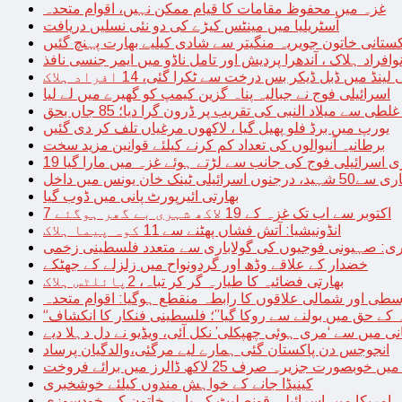
غزہ میں محفوظ مقامات کا قیام ممکن نہیں، اقوام متحدہ
آسٹریلیا میں مینٹس کیڑے کی دو نئی نسلیں دریافت
کستانی خاتون جویریہ منگیتر سے شادی کیلیے بھارت پہنچ گئیں
فراد ہلاک ، آندھرا پردیش اور تامل ناڈو میں ایمر جنسی نافذ
 لینڈ میں ڈبل ڈیکر بس درخت سے ٹکرا گئی، 14 افراد ہلاک
اسرائیلی فوج نے جبالیہ پناہ گزین کیمپ کو گھیرے میں لے لیا
طی سے میلاد النبی کی تقریب پر ڈرون گرا دیا؛ 85 جاں بحق
یورپ میں برڈ فلو پھیل گیا ، لاکھوں مرغیاں تلف کر دی گئیں
برطانیہ آنیوالوں کی تعداد کم کرنے کیلئے قوانین مزید سخت
ری اسرائیلی فوج کی جانب سے لڑتے ہوئے غزہ میں مارا گیا
نک خان یونس میں داخل
بھارتی ائیرپورٹ پانی میں ڈوب گیا
7 اکتوبر سے اب تک غزہ کے 19 لاکھ شہری بے گھر ہوگئے
انڈونیشیا: آتش فشاں پھٹنے سے 11 کوہ پیما ہلاک
اری: صہیونی فوجیوں کی گولاباری سے متعدد فلسطینی زخمی
خضدار کے علاقے وڈھ اور گردونواح میں زلزلے کے جھٹکے
بھارتی فضائیہ کا طیارہ گر کر تباہ، 2پائلٹس ہلاک
طی اور شمالی علاقوں کا رابطہ منقطع ہوگیا: اقوام متحدہ
ہ کے حق میں بولنے سے روکا گیا”؛ فلسطینی فنکار کا انکشاف
یانی میں سے ‘مری ہوئی چھپکلی’ نکل آئی، ویڈیو نے دل دہلا دیے
انجوجس دن پاکستان گئی ہمارے لیے مرگئی،والدگیان پرساد
خوبصورت جزیرہ صرف 25 لاکھ ڈالرز میں برائے فروخت
کینیڈا جانے کے خواہش مندوں کیلئے خوشخبری
امریکا میں اسرائیلی قونصلیٹ کے باہر خاتون کی خودسوزی