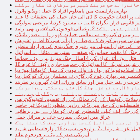
 جانےوالے جج فرینک کیپریو سرطان کا شکار ہوگئے
بھارتی پارلیمنٹ میں نامعلوم افراد کا حملہ؛ ویڈیو وائرل
بے پر افغان حکومت کا ڈی آئی خان حملے کی تحقیقات کا عہد
ر قانونی قرار، نگران کابینہ نے مسترد کردیا، مرتضی سولنگی
ہ پربمباری کی وجہ سےعالمی حمایت کھو رہا ہے،صدر بائیڈن
ھارتی سپریم کورٹ کے فیصلے پر او آئی سی کا اظہارِ تشویش
حدہ کی جنرل اسمبلی میں فوری جنگ بندی کی قرارداد منظور
 جنگ کا مقصد حماس کو صفحہ ہستی سے مٹانا ہے، اسرائیل
نےعراق کی 14سالہ جنگ میں نہیں ہوئے، جمائما
نی شہید، امریکہ کا اسرائیل کی حمایت جاری رکھنے کا عزم
ے اسلاموفوبیا کو ہوا دینے والے مودی کے سیل کا بھانڈا پھوڑ دیا
شمیر میں بھارتی فوج کی گاڑی نے مسلمان بزرگ کو کچل دیا
یت رہنما جیل میں اور سابق وزرائے اعلیٰ گھروں پر نظربند
ار ڈال دے تو غزہ جنگ کل ختم ہو سکتی ہے،امریکہ
کے بغیر کوئی یرغمالی رہا نہیں ہوگا،ابوعبیدہ
رسلامتی کونسل کےرکن ممالک کی رائےتقسیم، انتونیوگوتریس
حق میں 5 قراردادیں منظور؛ امریکا غیر حاضر
 جگہ لینے کیلیے فلسطین اتھارٹی کو منا رہے ہیں، برطانیہ
عراق میں امریکی سفارت خانے پر میزائل حملہ
ڑائی میں اسرائیل کے سابق آرمی چیف کا بیٹا ہلاک
امریکی صدر کے بیٹے پر فردجرم عائد