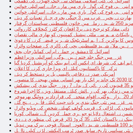
اسرائیل کی کئی اسلامی ممالک سے جنگ چھیڑنے کی دھمکی
 اپنی ہی فوج کی گولہ باری میں مارے جاتے، اسرائیلی خواتین
 اپنی ہی فوج کی گولہ باری میں مارے جاتے، اسرائیلی خواتین
بھارت نے بحیرہ عرب میں 3 جنگی بحری جہاز تعینات کر دیئے
یاستدان گرفتار
ذاتی مفاد کو ترجیح دینے پر3 افغان کرکٹرز کیخلاف کارروائی
 بائیکاٹ مہم سے ملٹی نیشنل کمپنیوں کو بھاری مالی نقصان
س کا یوکرین کے اہم اسٹریٹجک شہر پر قبضہ کرنے کا دعویٰ
تہ نہیں ملا’، شہید فلسطینی بچی کی ڈائری کے صفحات وائرل
اسرائیل کا دمشق پر حملہ، ایرانی کمانڈرجاں بحق
غزہ میں جنگ جلد ختم نہیں ہوگی، اسرائیلی وزیراعظم
 ایم ایف کی شرط، ای ایکس آئی ایم بینک کو آپریشنل کردیا گیا
ترکیہ کا پاکستانیوں کیلئے ای ویزا جاری کرنے کا اعلان
امریکی صدر نے دفاعی پالیسی بل پر دستخط کر دیئے
 مشن بھیجنے کا منصوبہ
پیشکش
 میں زندگی بھر کی رہائش کیلئے مستقل ویزے کا اجرا شروع
پھرموخر
یہ غزہ میں نئی جنگ بندی پر بات چیت کیلئے قاہرہ پہنچ گئے
نپوں کی لڑائی کے قریب گولف کھیلتے شخص کی ویڈیو وائرل
شمن نے اشتعال دلایا تو جوہری حملہ کردیں گے، شمالی کوریا
ے پاکستان کیلئے 35 کروڑ ڈالر قرض کی منظوری دے دی
ں تبدیل
 نئی سیاسی تاریخ، سابق صدر ٹرمپ الیکشن لڑنے کیلیے نااہل