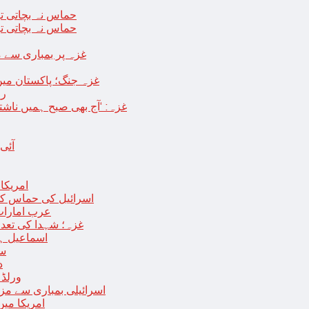
حماس نہ بچاتی تو
حماس نہ بچاتی تو
غزہ پر بمباری سے مزید 250 شہید ، رملہ میں خاتون فلسطینی س
غزہ جنگ؛ پاکستان میں
رو
غزہ: ‘آج بھی صبح ہمیں ناش
آئی
امریکا کا 2030 تک چاند پر ایک بار پھر انسانی
اسرائیل کی حماس کو 35 قیدیوں کی رہائی کے بدلے 7 روزہ جنگ بندی کی 
عرب امارات
غزہ؛ شہدا کی تعداد 20 ہزار ہوگئی، اقوام متحدہ کی قرارداد پر ووٹنگ 
اسماعیل ہن
سا
د
ورلڈ بینک ن
اسرائیلی بمباری سے مزید 100 فلسطینی شہید ، العودہ اسپتال فوجی بیرک می
امریکا میں