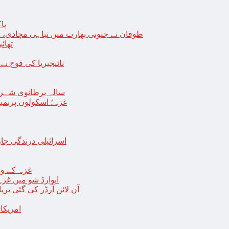
پا
طوفان نے جنوبی بھارت میں تباہی مچادی، نوا
تھائی
نائیجیریا کی فوج نے غل
19 سالہ برطانوی شہ
غزہ؛ اسکولوں پربمباری سے50 شہید، درجنوں اسرائیلی ٹی
اسرائیلی درندگی ج
غزہ کے وس
“ایوارڈ شو میں غز
آن لائن آرڈر کی گئی بر
امریکا میں 