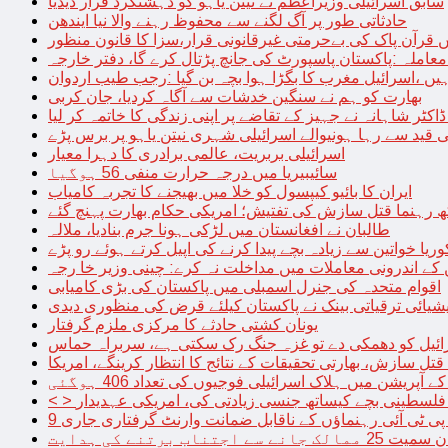
سابق اسرائیلی وزیراعظم نے نیتن یاہو کو دہشتگرد قرار دیدیا
حادثاتی طور پر آگ لگنے سے محفوظ رہنے والا نیا ایندھن
 قرآن پاک کی بےحرمتی غیرقانونی قرار،سزا کا قانون منظور
معاملہ :پاکستان پاسپورٹ کی جانچ پڑتال کرے گا، دفتر خارجہ
ں ،اسرائیل مغرب کا بگڑا ہوا بچہ بن گیا :رجب طیب اردوان
بھارت کو ہم نے سنگین خدشات سے آگاہ کردیا، جان کربی
قید سے رہا ہونیوالے اسرائیلی شہری نیتن یاہو پر برس پڑے
اسرائیلی بربریت، عالمی برادری کا دہرا معیار
سائیبیریا میں درجہ حرارت منفی 56 ہوگیا
ایران کا بائیو کیپسول کو خلا میں بھیجنے کا تجربہ کامیاب
 رہنما قتل سازش کی تفتیش؛ امریکی حکام بھارت پہنچ گئے
طالبان نے افغانستان میں لڑکی ہونا جرم بنادیا، ملالہ
یا خواتین سے زیادہ بچے پیدا کرنے کی اپیل کرتے ہوئے رو پڑے
 کے اندرونی معاملات میں مداخلت نہ کرے: چینی وزیر خا رجہ
اقوام متحدہ کی جنرل اسمبلی میں پاکستان کی بڑی کامیابی
یشیائی ترقیاتی بینک نے پاکستان کیلئے قرض کی منظوری دیدی
یونان کشتی حادثے کا مرکزی ملزم گرفتار
ائیل کو دھمکی دے تو غزہ جنگ رک سکتی ہے، سربراہ حماس
تل سازش، بھارتی تحقیقات کے نتائج کا انتظار کرینگے، امریکا
ے آپریشن میں ہلاک اسرائیلی فوجیوں کی تعداد 406 ہوگئی
میں فلسطینی بچے کیساتھ جنسی زیادتی کی، امریکی عہدیدار
 برتنے کی ہدایت