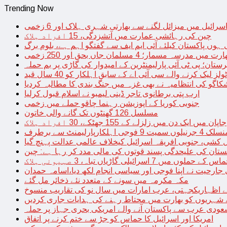
Trending Now
سرائیل میں میزائل لگنے سے بھارتی شہری ہلاک اور 6 زخمی
چین کی رہائشی عمارت میں آتشزدگی، 15 افراد ہلاک
 ہوں پاکستان کیلئے آئی ایم ایف سے گفتگو اہم ہے، بلوم برگ
رت میں مدرسہ مسمار؛ 4 مسلمان جاں بحق اور 250 زخمی
رستان؛ پی ٹی آئی پارلیمنٹرین کے امیدوار کی گاڑی پر بم حملہ
یک کرنے والے سی آئی اے کے سابق اہلکار کو 40 سال قید
اگو کی انتظامیہ نے بھی غزہ میں جنگ بندی کا مطالبہ کردیا
ارب پتی برطانوی تاجر ڈینی لیمبو نے اسلام قبول کرلیا
جنوبی کوریا کے اپوزیشن رہنما چاقو حملے میں زخمی
مسلسل 126 گھنٹوں تک گانے والی خاتون
جاپان میں ایک دن میں زلزلے کے 155 جھٹکے، 30 افراد ہلاک
ارلیمنٹ سے برطرف
کشی، جنوبی افریقہ اسرائیل کیخلاف عالمی عدالت پہنچ گیا
ستان کی علیحدگی پسند قوتوں کی مالی مدد کر رہا ہے: چین
س کے حملوں میں 7 اسرائیلی گاڑیاں تباہ، 3 صہیونی ہلاک
 جارحیت نے اپنا فوجی اور سیاسی انجام لکھ دیا،اسامہ حمدان
مکہ مکرمہ میں سونے کے متعدد نئے ذخائر مل گئے
اظہاریکجہتی، عرب امارات میں سال نو کی تقاریب منسوخ
نے شہریوں کو بھارت میں محتاط رہنے کی ہدایات جاری کردیں
ودی عرب سے پاکستان آنے والے امریکی بحری جہاز پر حملہ
امریکا اور اسرائیل کا حماس کو جڑ سے ختم کرنے پر اتفاق