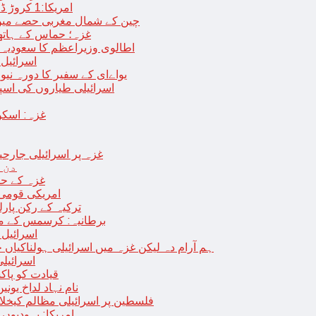
امریکا:1 کروڑ ڈالرز سے زائد مالیت کی ای-سگریٹس اسمگل کرنے کی کوشش
چین کے شمال مغربی حصے میں زلزلے سے ہلاک
غزہ؛ حماس کے ہاتھوں مزید 7 اسرائیلی فوجی ہلاک، 
اطالوی وزیراعظم کا سعودیہ 
اسرائیل کا
یواےای کے سفیر کا دورہ نیو
اسرائیلی طیاروں کی اسپتال اور 
غزہ: اسکو
غزہ پر اسرائیلی جارحیت 70 ویں روز بھی جاری: 18فلسطینی شہید ، در
دن 
“غزہ کے حا
امریکی قومی 
ترکیہ کے رکن پارل
برطانیہ: کرسمس کے موق
اسرائیل 
ہم آرام دہ لیکن غزہ میں اسرائیلی ہولناکیاں ج
اسرائیل
افغان حکومت TTP 
نام نہاد لداخ یون
فلسطین پر اسرائیلی مظالم کیخلاف
امریکا: یہودیو