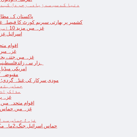
دنیا کے سب سے زیادہ رحم دل کہے
پاکستان کے مطال
کشمیر پر بھارتی سپریم کورٹ کا فیصلہ غی
غزہ میں مزید 10 اسرائیلی فوجی ہلاک؛ 2 یرغمالی فوجیوں کی لاشیں بھی برآمد
اسرائیل غز
ب
اقوام مت
غزہ میں
غزہ میں جتنے بچے قتل ہوئے اُت
18 ہزار سے زائدفلسطی
امریکی میڈیا ن
مقبوضہ ک
مودی سرکار کی غنڈہ گردی؛ حر
حماس ہتھی
مذاکرات 
غزہ پ
اقوام متحدہ میں فلسطینیوں کے 
غزہ میں حماس کی
غزہ؛ حماس سے ل
حماس اسرائیل جنگ،2ماہ مکمل: غزہ شہرتباہ،7ہزاربچوں سمیت16ہزارفلسطینی شہید