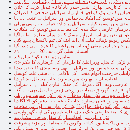
الی رہا کر دیے
پی کا تاریخی بھارتی شہر حیدر آباد کا نام تبدیل کرنے کا اعلان
 حماس کے سلوک کو اچھا قرار دیا، اسرائیلی صحافی کا اعتراف
دی میں توسیع کے امکانات،حماس اور اسرائیل نے عندیہ دے دیا
 بندی میں توسیع کیلیے اسرائیل پر دباؤ؛ حماس نے ہامی بھرلی
 درمیان عارضی جنگ بندی کے معاہدے میں توسیع کے امکانات
نظوری ضروری،اسرائیل اور مسک کے درمیان معاہدہ طے پاگیا
کس ریونیو بڑھانے کیلیے آئی ایم ایف کی ٹیم پاکستان پہنچ گئی
یر خارجہ امیر متقی کو نائب وزیراعظم کا عہدہ بھی دیدیا گیا
آسمانی بجلی گرنے سے 20 افراد ہلاک
سابق وزیر دفاع کو 7 سال قید
پر لڑکی کا قتل، وزیراعلیٰ کا ملزمان کی گرفتاری کا حکم
کی امید، حماس اور اسرائیل نے بھی رضا مندی کا عندیہ دیدیا
ائیلی جارحیت اقوام متحدہ کی ناکامی ہے, سنی علما کونسل
افغانستان نے بھارت میں سفارت خانہ مستقل بند کر دیا
عارضی وقفہ اگلے مرحلے کی جنگی تیاری کیلیے ہے، اسرائیل
 قیادت میں امریکی سفارت خانے پر غزہ کی حمایت میں ریلی
م تعاون پر افغان سفارت خانے کے عملے نے دفتر کو تالا لگا دیا
 میں گھر کس کیلئے جاؤں؟” بیٹے کی ماں سے الوداعی ملاقات
نئی دہلی میں افغانستان کا سفارت خانہ مکمل بند
میں پاکستانیوں کیلئے نوکریوں کے معاملے پر مزید پیشرفت