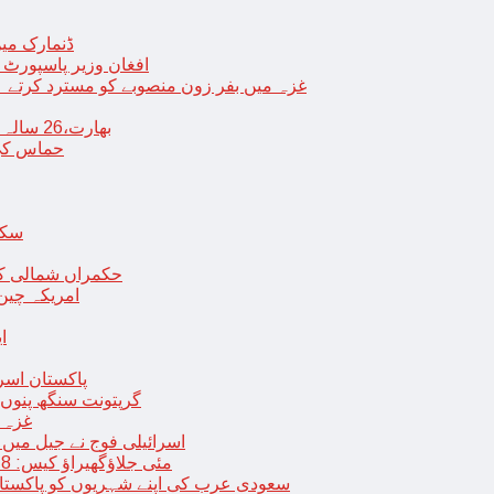
ڈنمارک میں
افغان وزیر پاسپورٹ 
غزہ میں بفر زون منصوبے کو مسترد کرتے ہی
بھارت،26 سالہ ڈاکٹر شاہانہ نے جہیز کے تقاضے پر اپنی زندگی کا خاتمہ کر لیا
حماس کی 
سکھ
حکمراں شمالی کور
امریکہ چین
ا
پاکستان اسر
گرپتونت سنگھ پنوں ق
غزہ ک
< > اسرائیلی فوج نے جیل 
9 مئی جلاؤگھیراؤ کیس: 8 پی ٹی آئی رہنماؤں کے ناقابل ضمانت وارنٹ گرفتاری جاری
سعودی عرب کی اپنے شہریوں کو پاکستان سمیت 25 ممالک جانے سے اجتناب