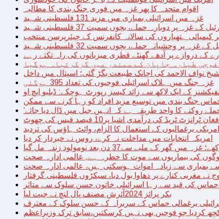
اقوام متحدہ کا پھر غزہ میں فوری جنگ بندی کا مطالبہ
غزہ میں اسرائیلی بمباری میں مزید 131 فلسطینی شہید
غزہ پر دوبارہ حملے، بچوں سمیت 37 فلسطینی شہید
کیمیائی ہتھیاروں کی سالانہ کانفرنس کے چیئرپرسن منتخب
زہ پر وحشیانہ حملے، بچوں سمیت 32 فلسطینی شہید
 کے دروازے پر آدھے گھنٹے قطری میزبانوں کی راہ تکتے رہے
فوجی طیارہ جاپان کے سمندر میں گرکرتباہ ہوگیا
غزہ جنگ میں ہلاک اسرائیلی فوجیوں کی تعداد 395 ہوگئی
فیکشنز کے ایک لاکھ سے زائد کیسز رپورٹ ہوچکے: ڈبلیو ایچ او
حماس جنگ بندی میں توسیع مزید افراد کو رہا کرنے سے ممکن
فغان ٹرانزٹ ٹریڈ کی درآمدی اشیا پر10 فیصد فیس کی چھوٹ
امریکی یرغمالیوں کے استعمال کا الزام، وائٹ ہاؤس کی تردید
امریکہ انتخابات میں مداخلت نہ کرے، روس نے خبردار کر دیا
 میں گھر کے ملبے سے37 دن بعد نومولود زندہ مل گیا
لوگوں کی بیماریوں سے موت کا خطرہ ہے, عالمی ادارہ صحت
سے بمباری سے زیادہ اموات ہوسکتی ہیں، عالمی ادارہ صحت
ج نے مغربی کنارے پر دھاوا بول دیا، سیکڑوں فلسطینی گرفتار
 حماس کی قید سے رہا اسرائیلی خاتون حسن سلوک سے متاثر
بکر پرائز 2024آئرش مصنف پال لنچ نے جیت لیا
ائیلی یرغمالی حماس کے سربراہ کے حسن سلوک کے معترف
چھ کردیا جو فوجیں بھی نہیں کرسکتیں،سابق ترک وزیراعظم