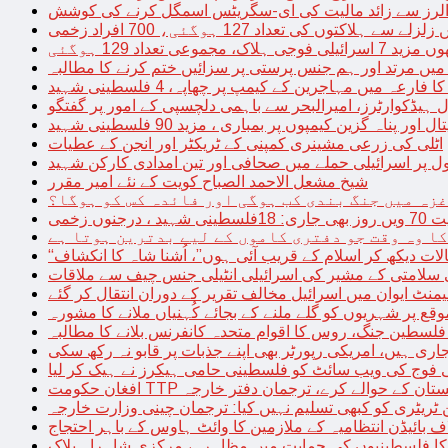
توں کی تعداد 127 ہوگئی، 700 افراد زخمی
مجموعی تعداد 129 ہوگئی
میں مرتد اور ہم جنس پرستی پر سزائیں ختم کرنے کا مطالبہ
 فارعہ میں مہاجرین کے کیمپ پر چھاپہ، 4 فلسطینی شہید
ل ہیڈکوارٹرز، امیرالبحر سے باہمی دلچسپی کے امور پر گفتگو
پناہ گزین کیمپوں پر بمباری ، مزید 90 فلسطینی شہید
اٹلی کی زرعی مشینری کمپنی کے ٹریکٹر اور انجن کے عطیات
ل پر اسرائیلی حملے میں صحافی اور تین امدادی کارکن شہید
شیخ مشعل الاحمد الصباح کویت کے نئے امیر مقرر
غزہ میں جنگ بندی کب ہوگی اور فائدہ کس کو ہوگا؟
جنوں زخمی
کا وہ وقت جو دفتری کاموں کے لیے بدترین ہوتا ہے
لات دیکھ کر اسلام کے قریب آئی ہوں”، اُشنا شاہ کا انکشاف
سلامتی کے مشیر کی اسرائیلی انٹیلی جنس چیف سے ملاقات
یمنٹ ایوان میں اسرائیل مخالف تقریر کے دوران انتقال کر گئے
ع پر شہریوں کو گلے ملنے کے بجائے کُہنیاں ملانے کا مشورہ
فلسطین جنگ، روس کا اقوام متحدہ کانفرنس بلانے کا مطالبہ
اری ہیں، امریکی رپورٹر بھی اپنے جذبات پر قابو نہ رکھ سکی
ی فوج کی ویب سائٹ کو فلسطینی حامی ہیکرز نے ہیک کر لیا
قیادت کو پاکستان کے حوالے کرے، ترجمان دفتر خارجہ
ین ٹریٹری کو کبھی تسلیم نہیں کیا: ترجمان چینی وزارت خارجہ
 بائیڈن انتظامیہ کے ملازمین کا وائٹ ہاوس کے باہر احتجاج
ں کا فلسطینیوں کی حمایت میں مظاہرہ، مرکزی شاہراہ بلاک