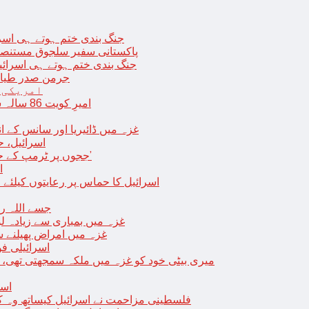
جنگ بندی ختم ہوتے ہی اسرئیل کے 
پاکستانی سفیر سلجوق مستنصر 
جنگ بندی ختم ہوتے ہی اسرائیل کے غ
جرمن صدر طیارے
امریکی 
امیرِ کویت 86 سالہ شیخ نواف الاحمد کی اچانک طبیعت بگڑ گئی؛ اسپتال میں داخل
غزہ میں ڈائیریا اور سانس کے ان
اسرائیل، 
‘ججوں پر ٹرمپ کے حملے روکنے کا واحد طریقہ ہے کہ انہیں جیل میں ڈال دیا جائے’
ا
اسرائیل کا حماس پر رعایتوں کیلئے 
جسے اللہ رکھے؛ غزہ
غزہ میں بمباری سے زیادہ 
غزہ میں امراض پھیلنے 
اسرائیلی فو
میری بیٹی خود کو غزہ میں ملکہ سمجھتی تھی،
اسر
فلسطینی مزاحمت نے اسرائیل کیساتھ وہ ک