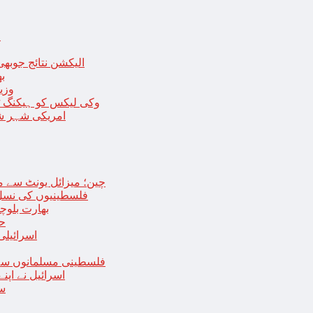
ا
الیکشن نتائج جوبھی
بھا
وزی
وکی لیکس کو ہیکنگ ٹولز ل
امریکی شہر شک
چین؛ میزائل یونٹ سے منسلک 4 جرنیلوں سمیت 9 فوجی اہلکارپ
فلسطینیوں کی نسل 
بھارت بلوچ
حما
اسرائیلی
فلسطینی مسلمانوں سے 
اسرائیل نے اپ
سع