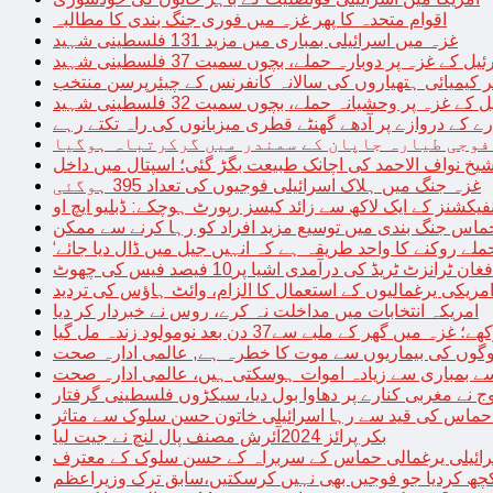
اقوام متحدہ کا پھر غزہ میں فوری جنگ بندی کا مطالبہ
غزہ میں اسرائیلی بمباری میں مزید 131 فلسطینی شہید
غزہ پر دوبارہ حملے، بچوں سمیت 37 فلسطینی شہید
کیمیائی ہتھیاروں کی سالانہ کانفرنس کے چیئرپرسن منتخب
زہ پر وحشیانہ حملے، بچوں سمیت 32 فلسطینی شہید
 کے دروازے پر آدھے گھنٹے قطری میزبانوں کی راہ تکتے رہے
فوجی طیارہ جاپان کے سمندر میں گرکرتباہ ہوگیا
غزہ جنگ میں ہلاک اسرائیلی فوجیوں کی تعداد 395 ہوگئی
فیکشنز کے ایک لاکھ سے زائد کیسز رپورٹ ہوچکے: ڈبلیو ایچ او
حماس جنگ بندی میں توسیع مزید افراد کو رہا کرنے سے ممکن
فغان ٹرانزٹ ٹریڈ کی درآمدی اشیا پر10 فیصد فیس کی چھوٹ
امریکی یرغمالیوں کے استعمال کا الزام، وائٹ ہاؤس کی تردید
امریکہ انتخابات میں مداخلت نہ کرے، روس نے خبردار کر دیا
 میں گھر کے ملبے سے37 دن بعد نومولود زندہ مل گیا
لوگوں کی بیماریوں سے موت کا خطرہ ہے, عالمی ادارہ صحت
سے بمباری سے زیادہ اموات ہوسکتی ہیں، عالمی ادارہ صحت
ج نے مغربی کنارے پر دھاوا بول دیا، سیکڑوں فلسطینی گرفتار
 حماس کی قید سے رہا اسرائیلی خاتون حسن سلوک سے متاثر
بکر پرائز 2024آئرش مصنف پال لنچ نے جیت لیا
ائیلی یرغمالی حماس کے سربراہ کے حسن سلوک کے معترف
چھ کردیا جو فوجیں بھی نہیں کرسکتیں،سابق ترک وزیراعظم