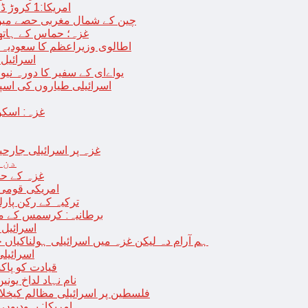
امریکا:1 کروڑ ڈالرز سے زائد مالیت کی ای-سگریٹس اسمگل کرنے کی کوشش
چین کے شمال مغربی حصے میں زلزلے سے ہلاک
غزہ؛ حماس کے ہاتھوں مزید 7 اسرائیلی فوجی ہلاک، 
اطالوی وزیراعظم کا سعودیہ 
اسرائیل کا
یواےای کے سفیر کا دورہ نیو
اسرائیلی طیاروں کی اسپتال اور 
غزہ: اسکو
غزہ پر اسرائیلی جارحیت 70 ویں روز بھی جاری: 18فلسطینی شہید ، در
دن 
“غزہ کے حا
امریکی قومی 
ترکیہ کے رکن پارل
برطانیہ: کرسمس کے موق
اسرائیل 
ہم آرام دہ لیکن غزہ میں اسرائیلی ہولناکیاں ج
اسرائیل
افغان حکومت TTP 
نام نہاد لداخ یون
فلسطین پر اسرائیلی مظالم کیخلاف
امریکا: یہودیو