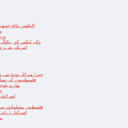
ا
الیکشن نتائج جوبھی
بھا
وزی
وکی لیکس کو ہیکنگ ٹولز ل
امریکی شہر شک
چین؛ میزائل یونٹ سے منسلک 4 جرنیلوں سمیت 9 فوجی اہلکارپ
فلسطینیوں کی نسل 
بھارت بلوچ
حما
اسرائیلی
فلسطینی مسلمانوں سے 
اسرائیل نے اپ
سع