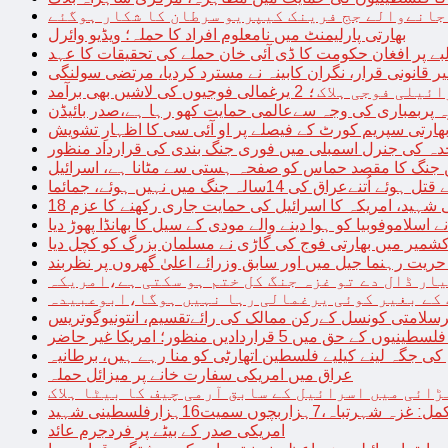
 جانےوالے جج فرینک کیپریو سرطان کا شکار ہوگئے
بھارتی پارلیمنٹ میں نامعلوم افراد کا حملہ؛ ویڈیو وائرل
بے پر افغان حکومت کا ڈی آئی خان حملے کی تحقیقات کا عہد
ر قانونی قرار، نگران کابینہ نے مسترد کردیا، مرتضی سولنگی
ہ پربمباری کی وجہ سےعالمی حمایت کھو رہا ہے،صدر بائیڈن
ھارتی سپریم کورٹ کے فیصلے پر او آئی سی کا اظہارِ تشویش
حدہ کی جنرل اسمبلی میں فوری جنگ بندی کی قرارداد منظور
 جنگ کا مقصد حماس کو صفحہ ہستی سے مٹانا ہے، اسرائیل
نےعراق کی 14سالہ جنگ میں نہیں ہوئے، جمائما
نی شہید، امریکہ کا اسرائیل کی حمایت جاری رکھنے کا عزم
ے اسلاموفوبیا کو ہوا دینے والے مودی کے سیل کا بھانڈا پھوڑ دیا
شمیر میں بھارتی فوج کی گاڑی نے مسلمان بزرگ کو کچل دیا
یت رہنما جیل میں اور سابق وزرائے اعلیٰ گھروں پر نظربند
ار ڈال دے تو غزہ جنگ کل ختم ہو سکتی ہے،امریکہ
کے بغیر کوئی یرغمالی رہا نہیں ہوگا،ابوعبیدہ
رسلامتی کونسل کےرکن ممالک کی رائےتقسیم، انتونیوگوتریس
حق میں 5 قراردادیں منظور؛ امریکا غیر حاضر
 جگہ لینے کیلیے فلسطین اتھارٹی کو منا رہے ہیں، برطانیہ
عراق میں امریکی سفارت خانے پر میزائل حملہ
ڑائی میں اسرائیل کے سابق آرمی چیف کا بیٹا ہلاک
امریکی صدر کے بیٹے پر فردجرم عائد