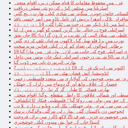
غزہ میں محفوظ مقامات کا قیام ممکن نہیں، اقوام متحدہ
آسٹریلیا میں مینٹس کیڑے کی دو نئی نسلیں دریافت
کستانی خاتون جویریہ منگیتر سے شادی کیلیے بھارت پہنچ گئیں
فراد ہلاک ، آندھرا پردیش اور تامل ناڈو میں ایمر جنسی نافذ
 لینڈ میں ڈبل ڈیکر بس درخت سے ٹکرا گئی، 14 افراد ہلاک
اسرائیلی فوج نے جبالیہ پناہ گزین کیمپ کو گھیرے میں لے لیا
طی سے میلاد النبی کی تقریب پر ڈرون گرا دیا؛ 85 جاں بحق
یورپ میں برڈ فلو پھیل گیا ، لاکھوں مرغیاں تلف کر دی گئیں
برطانیہ آنیوالوں کی تعداد کم کرنے کیلئے قوانین مزید سخت
ری اسرائیلی فوج کی جانب سے لڑتے ہوئے غزہ میں مارا گیا
نک خان یونس میں داخل
بھارتی ائیرپورٹ پانی میں ڈوب گیا
7 اکتوبر سے اب تک غزہ کے 19 لاکھ شہری بے گھر ہوگئے
انڈونیشیا: آتش فشاں پھٹنے سے 11 کوہ پیما ہلاک
اری: صہیونی فوجیوں کی گولاباری سے متعدد فلسطینی زخمی
خضدار کے علاقے وڈھ اور گردونواح میں زلزلے کے جھٹکے
بھارتی فضائیہ کا طیارہ گر کر تباہ، 2پائلٹس ہلاک
طی اور شمالی علاقوں کا رابطہ منقطع ہوگیا: اقوام متحدہ
ہ کے حق میں بولنے سے روکا گیا”؛ فلسطینی فنکار کا انکشاف
یانی میں سے ‘مری ہوئی چھپکلی’ نکل آئی، ویڈیو نے دل دہلا دیے
انجوجس دن پاکستان گئی ہمارے لیے مرگئی،والدگیان پرساد
خوبصورت جزیرہ صرف 25 لاکھ ڈالرز میں برائے فروخت
کینیڈا جانے کے خواہش مندوں کیلئے خوشخبری
امریکا میں اسرائیلی قونصلیٹ کے باہر خاتون کی خودسوزی