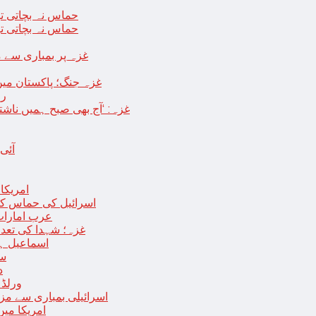
حماس نہ بچاتی تو
حماس نہ بچاتی تو
غزہ پر بمباری سے مزید 250 شہید ، رملہ میں خاتون فلسطینی س
غزہ جنگ؛ پاکستان میں
رو
غزہ: ‘آج بھی صبح ہمیں ناش
آئی
امریکا کا 2030 تک چاند پر ایک بار پھر انسانی
اسرائیل کی حماس کو 35 قیدیوں کی رہائی کے بدلے 7 روزہ جنگ بندی کی 
عرب امارات
غزہ؛ شہدا کی تعداد 20 ہزار ہوگئی، اقوام متحدہ کی قرارداد پر ووٹنگ 
اسماعیل ہن
سا
د
ورلڈ بینک ن
اسرائیلی بمباری سے مزید 100 فلسطینی شہید ، العودہ اسپتال فوجی بیرک می
امریکا میں