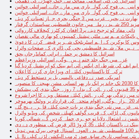
اسرائیل کی کئی اسلامی ممالک سے جنگ چھیڑنے کی دھمکی
 اپنی ہی فوج کی گولہ باری میں مارے جاتے، اسرائیلی خواتین
 اپنی ہی فوج کی گولہ باری میں مارے جاتے، اسرائیلی خواتین
بھارت نے بحیرہ عرب میں 3 جنگی بحری جہاز تعینات کر دیئے
یاستدان گرفتار
ذاتی مفاد کو ترجیح دینے پر3 افغان کرکٹرز کیخلاف کارروائی
 بائیکاٹ مہم سے ملٹی نیشنل کمپنیوں کو بھاری مالی نقصان
س کا یوکرین کے اہم اسٹریٹجک شہر پر قبضہ کرنے کا دعویٰ
تہ نہیں ملا’، شہید فلسطینی بچی کی ڈائری کے صفحات وائرل
اسرائیل کا دمشق پر حملہ، ایرانی کمانڈرجاں بحق
غزہ میں جنگ جلد ختم نہیں ہوگی، اسرائیلی وزیراعظم
 ایم ایف کی شرط، ای ایکس آئی ایم بینک کو آپریشنل کردیا گیا
ترکیہ کا پاکستانیوں کیلئے ای ویزا جاری کرنے کا اعلان
امریکی صدر نے دفاعی پالیسی بل پر دستخط کر دیئے
 مشن بھیجنے کا منصوبہ
پیشکش
 میں زندگی بھر کی رہائش کیلئے مستقل ویزے کا اجرا شروع
پھرموخر
یہ غزہ میں نئی جنگ بندی پر بات چیت کیلئے قاہرہ پہنچ گئے
نپوں کی لڑائی کے قریب گولف کھیلتے شخص کی ویڈیو وائرل
شمن نے اشتعال دلایا تو جوہری حملہ کردیں گے، شمالی کوریا
ے پاکستان کیلئے 35 کروڑ ڈالر قرض کی منظوری دے دی
ں تبدیل
 نئی سیاسی تاریخ، سابق صدر ٹرمپ الیکشن لڑنے کیلیے نااہل