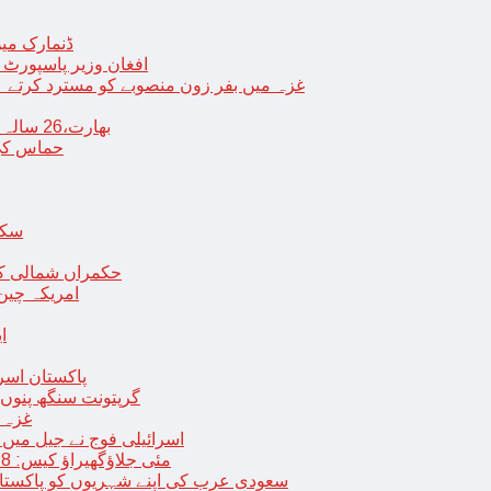
ڈنمارک میں
افغان وزیر پاسپورٹ 
غزہ میں بفر زون منصوبے کو مسترد کرتے ہی
بھارت،26 سالہ ڈاکٹر شاہانہ نے جہیز کے تقاضے پر اپنی زندگی کا خاتمہ کر لیا
حماس کی 
سکھ
حکمراں شمالی کور
امریکہ چین
ا
پاکستان اسر
گرپتونت سنگھ پنوں ق
غزہ ک
< > اسرائیلی فوج نے جیل 
9 مئی جلاؤگھیراؤ کیس: 8 پی ٹی آئی رہنماؤں کے ناقابل ضمانت وارنٹ گرفتاری جاری
سعودی عرب کی اپنے شہریوں کو پاکستان سمیت 25 ممالک جانے سے اجتناب