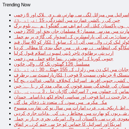
Trending Now
سرائیل میں میزائل لگنے سے بھارتی شہری ہلاک اور 6 زخمی
چین کی رہائشی عمارت میں آتشزدگی، 15 افراد ہلاک
 ہوں پاکستان کیلئے آئی ایم ایف سے گفتگو اہم ہے، بلوم برگ
رت میں مدرسہ مسمار؛ 4 مسلمان جاں بحق اور 250 زخمی
رستان؛ پی ٹی آئی پارلیمنٹرین کے امیدوار کی گاڑی پر بم حملہ
یک کرنے والے سی آئی اے کے سابق اہلکار کو 40 سال قید
اگو کی انتظامیہ نے بھی غزہ میں جنگ بندی کا مطالبہ کردیا
ارب پتی برطانوی تاجر ڈینی لیمبو نے اسلام قبول کرلیا
جنوبی کوریا کے اپوزیشن رہنما چاقو حملے میں زخمی
مسلسل 126 گھنٹوں تک گانے والی خاتون
جاپان میں ایک دن میں زلزلے کے 155 جھٹکے، 30 افراد ہلاک
ارلیمنٹ سے برطرف
کشی، جنوبی افریقہ اسرائیل کیخلاف عالمی عدالت پہنچ گیا
ستان کی علیحدگی پسند قوتوں کی مالی مدد کر رہا ہے: چین
س کے حملوں میں 7 اسرائیلی گاڑیاں تباہ، 3 صہیونی ہلاک
 جارحیت نے اپنا فوجی اور سیاسی انجام لکھ دیا،اسامہ حمدان
مکہ مکرمہ میں سونے کے متعدد نئے ذخائر مل گئے
اظہاریکجہتی، عرب امارات میں سال نو کی تقاریب منسوخ
نے شہریوں کو بھارت میں محتاط رہنے کی ہدایات جاری کردیں
ودی عرب سے پاکستان آنے والے امریکی بحری جہاز پر حملہ
امریکا اور اسرائیل کا حماس کو جڑ سے ختم کرنے پر اتفاق