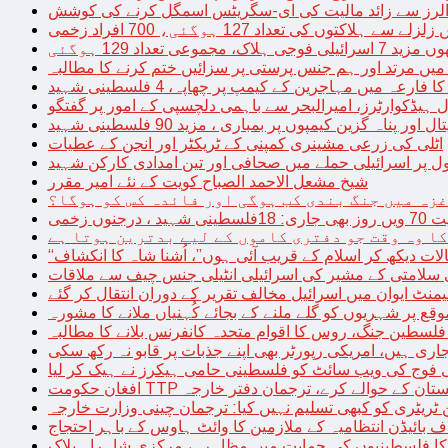
توں کی تعداد 127 ہوگئی، 700 افراد زخمی
مجموعی تعداد 129 ہوگئی
میں مرتد اور ہم جنس پرستی پر سزائیں ختم کرنے کا مطالبہ
 فارعہ میں مہاجرین کے کیمپ پر چھاپہ، 4 فلسطینی شہید
ل ہیڈکوارٹرز، امیرالبحر سے باہمی دلچسپی کے امور پر گفتگو
پناہ گزین کیمپوں پر بمباری ، مزید 90 فلسطینی شہید
اٹلی کی زرعی مشینری کمپنی کے ٹریکٹر اور انجن کے عطیات
ل پر اسرائیلی حملے میں صحافی اور تین امدادی کارکن شہید
شیخ مشعل الاحمد الصباح کویت کے نئے امیر مقرر
غزہ میں جنگ بندی کب ہوگی اور فائدہ کس کو ہوگا؟
جنوں زخمی
کا وہ وقت جو دفتری کاموں کے لیے بدترین ہوتا ہے
لات دیکھ کر اسلام کے قریب آئی ہوں”، اُشنا شاہ کا انکشاف
سلامتی کے مشیر کی اسرائیلی انٹیلی جنس چیف سے ملاقات
یمنٹ ایوان میں اسرائیل مخالف تقریر کے دوران انتقال کر گئے
ع پر شہریوں کو گلے ملنے کے بجائے کُہنیاں ملانے کا مشورہ
فلسطین جنگ، روس کا اقوام متحدہ کانفرنس بلانے کا مطالبہ
اری ہیں، امریکی رپورٹر بھی اپنے جذبات پر قابو نہ رکھ سکی
ی فوج کی ویب سائٹ کو فلسطینی حامی ہیکرز نے ہیک کر لیا
قیادت کو پاکستان کے حوالے کرے، ترجمان دفتر خارجہ
ین ٹریٹری کو کبھی تسلیم نہیں کیا: ترجمان چینی وزارت خارجہ
 بائیڈن انتظامیہ کے ملازمین کا وائٹ ہاوس کے باہر احتجاج
ں کا فلسطینیوں کی حمایت میں مظاہرہ، مرکزی شاہراہ بلاک