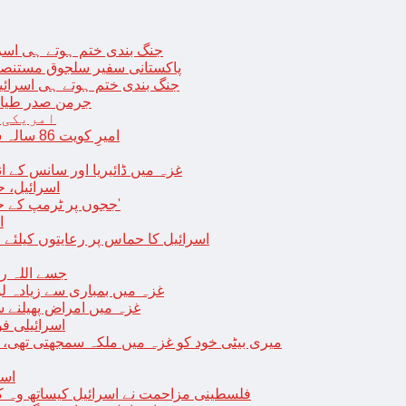
جنگ بندی ختم ہوتے ہی اسرئیل کے 
پاکستانی سفیر سلجوق مستنصر 
جنگ بندی ختم ہوتے ہی اسرائیل کے غ
جرمن صدر طیارے
امریکی 
امیرِ کویت 86 سالہ شیخ نواف الاحمد کی اچانک طبیعت بگڑ گئی؛ اسپتال میں داخل
غزہ میں ڈائیریا اور سانس کے ان
اسرائیل، 
‘ججوں پر ٹرمپ کے حملے روکنے کا واحد طریقہ ہے کہ انہیں جیل میں ڈال دیا جائے’
ا
اسرائیل کا حماس پر رعایتوں کیلئے 
جسے اللہ رکھے؛ غزہ
غزہ میں بمباری سے زیادہ 
غزہ میں امراض پھیلنے 
اسرائیلی فو
میری بیٹی خود کو غزہ میں ملکہ سمجھتی تھی،
اسر
فلسطینی مزاحمت نے اسرائیل کیساتھ وہ ک