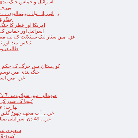
اسرائیل و حماس جنگ بندی میں 2 روز کی توسیع، حماس نے مزید 11 یرغم
بی جے 
رہائی پانے والے یرغمالیوں نے
جنگ بن
امریکا اور قطر کا جنگ
اسرائیل اور حماس کے
غزہ میں سٹار لنک سیٹلائٹ کے لیے م
ٹیکس نیٹ اور ٹی
طالبان وز
< > کوہستان میں جرگے کے حکم 
جنگ بندی میں توسیع 
غزہ میں اسر
صومالیہ میں سیلاب سے7 لاکھ افراد بے گھر،بڑے پیمانے پر زرعی زمین تباہ، پل بھی بہہ گئے
کیوبا کے صدر کی
بھارت؛ عد
غزہ: “آپ مجھے چھوڑ گئیں،
غزہ: 49 دن اسرائیلی بمباری کے بعد عارضی جنگ بندی، فلسطینیوں کی اپنے گھر واپسی
سعودی عرب 
کووڈ-19 کے بعد چین میں ایک اور پُراسرار قسم کی بیماری پھیلنے لگی