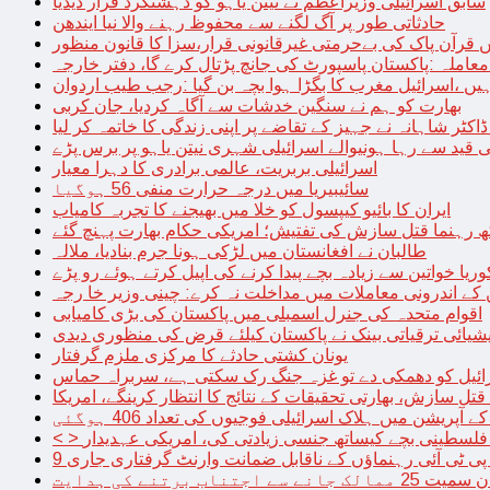
سابق اسرائیلی وزیراعظم نے نیتن یاہو کو دہشتگرد قرار دیدیا
حادثاتی طور پر آگ لگنے سے محفوظ رہنے والا نیا ایندھن
 قرآن پاک کی بےحرمتی غیرقانونی قرار،سزا کا قانون منظور
معاملہ :پاکستان پاسپورٹ کی جانچ پڑتال کرے گا، دفتر خارجہ
ں ،اسرائیل مغرب کا بگڑا ہوا بچہ بن گیا :رجب طیب اردوان
بھارت کو ہم نے سنگین خدشات سے آگاہ کردیا، جان کربی
قید سے رہا ہونیوالے اسرائیلی شہری نیتن یاہو پر برس پڑے
اسرائیلی بربریت، عالمی برادری کا دہرا معیار
سائیبیریا میں درجہ حرارت منفی 56 ہوگیا
ایران کا بائیو کیپسول کو خلا میں بھیجنے کا تجربہ کامیاب
 رہنما قتل سازش کی تفتیش؛ امریکی حکام بھارت پہنچ گئے
طالبان نے افغانستان میں لڑکی ہونا جرم بنادیا، ملالہ
یا خواتین سے زیادہ بچے پیدا کرنے کی اپیل کرتے ہوئے رو پڑے
 کے اندرونی معاملات میں مداخلت نہ کرے: چینی وزیر خا رجہ
اقوام متحدہ کی جنرل اسمبلی میں پاکستان کی بڑی کامیابی
یشیائی ترقیاتی بینک نے پاکستان کیلئے قرض کی منظوری دیدی
یونان کشتی حادثے کا مرکزی ملزم گرفتار
ائیل کو دھمکی دے تو غزہ جنگ رک سکتی ہے، سربراہ حماس
تل سازش، بھارتی تحقیقات کے نتائج کا انتظار کرینگے، امریکا
ے آپریشن میں ہلاک اسرائیلی فوجیوں کی تعداد 406 ہوگئی
میں فلسطینی بچے کیساتھ جنسی زیادتی کی، امریکی عہدیدار
 برتنے کی ہدایت