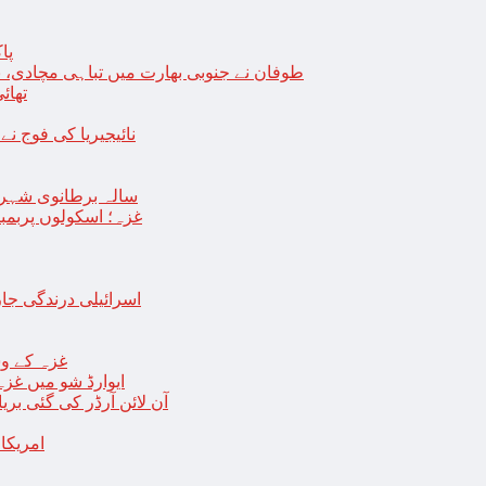
پا
طوفان نے جنوبی بھارت میں تباہی مچادی، نوا
تھائی
نائیجیریا کی فوج نے غل
19 سالہ برطانوی شہ
غزہ؛ اسکولوں پربمباری سے50 شہید، درجنوں اسرائیلی ٹی
اسرائیلی درندگی ج
غزہ کے وس
“ایوارڈ شو میں غز
آن لائن آرڈر کی گئی بر
امریکا میں 