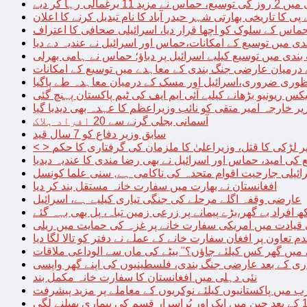
الی رہا کر دیے
پی کا تاریخی بھارتی شہر حیدر آباد کا نام تبدیل کرنے کا اعلان
 حماس کے سلوک کو اچھا قرار دیا، اسرائیلی صحافی کا اعتراف
دی میں توسیع کے امکانات،حماس اور اسرائیل نے عندیہ دے دیا
 بندی میں توسیع کیلیے اسرائیل پر دباؤ؛ حماس نے ہامی بھرلی
 درمیان عارضی جنگ بندی کے معاہدے میں توسیع کے امکانات
نظوری ضروری،اسرائیل اور مسک کے درمیان معاہدہ طے پاگیا
کس ریونیو بڑھانے کیلیے آئی ایم ایف کی ٹیم پاکستان پہنچ گئی
یر خارجہ امیر متقی کو نائب وزیراعظم کا عہدہ بھی دیدیا گیا
آسمانی بجلی گرنے سے 20 افراد ہلاک
سابق وزیر دفاع کو 7 سال قید
پر لڑکی کا قتل، وزیراعلیٰ کا ملزمان کی گرفتاری کا حکم
کی امید، حماس اور اسرائیل نے بھی رضا مندی کا عندیہ دیدیا
ائیلی جارحیت اقوام متحدہ کی ناکامی ہے, سنی علما کونسل
افغانستان نے بھارت میں سفارت خانہ مستقل بند کر دیا
عارضی وقفہ اگلے مرحلے کی جنگی تیاری کیلیے ہے، اسرائیل
 قیادت میں امریکی سفارت خانے پر غزہ کی حمایت میں ریلی
م تعاون پر افغان سفارت خانے کے عملے نے دفتر کو تالا لگا دیا
 میں گھر کس کیلئے جاؤں؟” بیٹے کی ماں سے الوداعی ملاقات
نئی دہلی میں افغانستان کا سفارت خانہ مکمل بند
میں پاکستانیوں کیلئے نوکریوں کے معاملے پر مزید پیشرفت