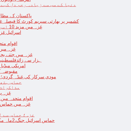
دنیا کے سب سے زیادہ رحم دل کہے
پاکستان کے مطال
کشمیر پر بھارتی سپریم کورٹ کا فیصلہ غی
غزہ میں مزید 10 اسرائیلی فوجی ہلاک؛ 2 یرغمالی فوجیوں کی لاشیں بھی برآمد
اسرائیل غز
ب
اقوام مت
غزہ میں
غزہ میں جتنے بچے قتل ہوئے اُت
18 ہزار سے زائدفلسطی
امریکی میڈیا ن
مقبوضہ ک
مودی سرکار کی غنڈہ گردی؛ حر
حماس ہتھی
مذاکرات 
غزہ پ
اقوام متحدہ میں فلسطینیوں کے 
غزہ میں حماس کی
غزہ؛ حماس سے ل
حماس اسرائیل جنگ،2ماہ مکمل: غزہ شہرتباہ،7ہزاربچوں سمیت16ہزارفلسطینی شہید