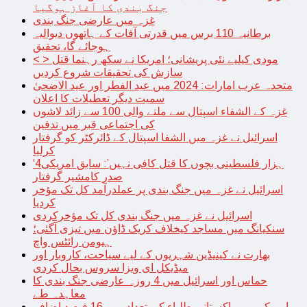
جنگ بندی کا آغاز ہوگیا
غزہ میں عارضی جنگ بندی
برطانیہ 110 برس میں قدرتی آفات کے ہاتھوں دیوالیہ
ہوجائے گا، تحقیق
< > مودی کیلیے نئی پریشانی؛ امریکا نے سکھ رہنما قتل
سازش کی تحقیقات شروع کردیں
متحدہ عرب امارات: 2024 میں عید الفطر اور عید الاضحیٰ
سمیت دیگر تعطیلات کا اعلان
غزہ کے الشفاء اسپتال سے ملنے والی 100 سے زائد لاشوں
کی اجتماعی قبر میں تدفین
اسرائیل نے غزہ میں الشفا اسپتال کے ڈائرکٹر کو گرفتار
کرلیا
‘4ہزار فلسطینی بچوں کا قتل کافی نہیں’: سابق امریکی
صدر کامشیر گرفتار
اسرائیل نے غزہ میں جنگ بندی پر عملدرآمد کل تک مؤخر
کردیا
اسرائیل نے غزہ میں جنگ بندی کل تک مؤخرکردی
سنکیانگ میں مساجد کیخلاف کریک ڈاؤن میں تیزی آگئی؛
ہیومن رائٹس واچ
بھارت نے کینیڈین شہریوں کے لیے سیاحت، کاروبار اور
میڈیکل ای ویزا سروس بحال کردی
حماس اور اسرائیل میں 4 روزہ عارضی جنگ بندی کا
معاہدہ طے
امریکہ میں پاکستانی طلباء کی تعداد میں 16 فیصد اضافہ