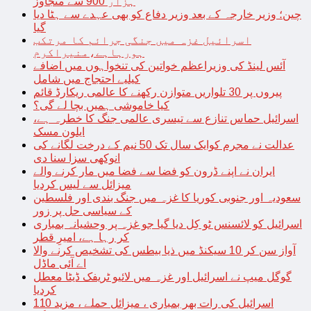
ہزار 900 سے متجاوز
چین؛ وزیر خارجہ کے بعد وزیر دفاع کو بھی عہدے سے ہٹا دیا
گیا
اسرائیل غزہ میں جنگی جرائم کا مرتکب
ہورہاہے،منیراکرم
آئس لینڈ کی وزیراعظم خواتین کی تنخواہوں میں اضافے
کیلیے احتجاج میں شامل
پیروں پر 30 تلواریں متوازن رکھنے کا عالمی ریکارڈ قائم
کیا خاموشی ہمیں بچا لے گی؟
اسرائیل حماس تنازع سے تیسری عالمی جنگ کا خطرہ ہے،
ایلون مسک
عدالت نے مجرم کوایک سال تک 50 نیم کے درخت لگانے کی
انوکھی سزا سنا دی
ایران نے اپنے ڈرون کو فضا سے فضا میں مار کرنے والے
میزائل سے لیس کردیا
سعودیہ اور جنوبی کوریا کا غزہ میں جنگ بندی اور فلسطین
کے سیاسی حل پر زور
اسرائیل کو لائسنس ٹو کِل دیا گیا جو غزہ پر وحشیانہ بمباری
کر رہا ہے، امیرِ قطر
آواز سن کر 10 سیکنڈ میں ذیا بیطس کی تشخیص کرنے والا
اے آئی ماڈل
گوگل میپ نے اسرائیل اور غزہ میں لائیو ٹریفک ڈیٹا معطل
کردیا
اسرائیل کی رات بھر بمباری ، میزائل حملے ، مزید 110