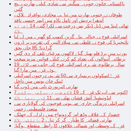
پاکستانی خاتون جویریہ منگیتر سے شادی کیلیے بھارت پہنچ
گئیں
طوفان نے جنوبی بھارت میں تباہی مچادی، نوافراد ہلاک ،
آندھرا پردیش اور تامل ناڈو میں ایمر جنسی نافذ
تھائی لینڈ میں ڈبل ڈیکر بس درخت سے ٹکرا گئی، 14 افراد
ہلاک
اسرائیلی فوج نے جبالیہ پناہ گزین کیمپ کو گھیرے میں لے لیا
نائیجیریا کی فوج نے غلطی سے میلاد النبی کی تقریب پر ڈرون
گرا دیا؛ 85 جاں بحق
یورپ میں برڈ فلو پھیل گیا ، لاکھوں مرغیاں تلف کر دی گئیں
برطانیہ آنیوالوں کی تعداد کم کرنے کیلئے قوانین مزید سخت
19 سالہ برطانوی شہری اسرائیلی فوج کی جانب سے لڑتے
ہوئے غزہ میں مارا گیا
غزہ؛ اسکولوں پربمباری سے50 شہید، درجنوں اسرائیلی
ٹینک خان یونس میں داخل
بھارتی ائیرپورٹ پانی میں ڈوب گیا
7 اکتوبر سے اب تک غزہ کے 19 لاکھ شہری بے گھر ہوگئے
انڈونیشیا: آتش فشاں پھٹنے سے 11 کوہ پیما ہلاک
اسرائیلی درندگی جاری: صہیونی فوجیوں کی گولاباری سے
متعدد فلسطینی زخمی
خضدار کے علاقے وڈھ اور گردونواح میں زلزلے کے جھٹکے
بھارتی فضائیہ کا طیارہ گر کر تباہ، 2پائلٹس ہلاک
غزہ کے وسطی اور شمالی علاقوں کا رابطہ منقطع ہوگیا: