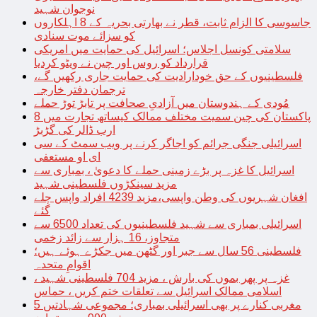
نوجوان شہید
جاسوسی کا الزام ثابت، قطر نے بھارتی بحریہ کے 8 اہلکاروں
کو سزائے موت سنادی
سلامتی کونسل اجلاس؛ اسرائیل کی حمایت میں امریکی
قرارداد کو روس اور چین نے ویٹو کردیا
فلسطینیوں کے حق خودارادیت کی حمایت جاری رکھیں گے،
ترجمان دفتر خارجہ
مُودی کے ہندوستان میں آزادیِ صحافت پر تابڑ توڑ حملے
پاکستان کی چین سمیت مختلف ممالک کیساتھ تجارت میں 8
ارب ڈالر کی گڑبڑ
اسرائیلی جنگی جرائم کو اجاگر کرنے پر ویب سمٹ کے سی
ای او مستعفی
اسرائیل کا غزہ پر بڑے زمینی حملے کا دعویٰ ، بمباری سے
مزید سینکڑوں فلسطینی شہید
افغان شہریوں کی وطن واپسی،مزید 4239 افراد واپس چلے
گئے
اسرائیلی بمباری سے شہید فلسطینیوں کی تعداد 6500 سے
متجاوز، 16 ہزار سے زائد زخمی
فلسطینی 56 سال سے جبر اور گٹھن میں جکڑے ہوئے ہیں؛
اقوامِ متحدہ
غزہ پر پھر بموں کی بارش ، مزید 704 فلسطینی شہید ،
اسلامی ممالک اسرائیل سے تعلقات ختم کریں ، حماس
مغربی کنارے پر بھی اسرائیلی بمباری؛ مجموعی شہادتیں 5