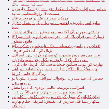
چیف کا بیٹا ہلاک
حماس اسرائیل جنگ،2ماہ مکمل: غزہ شہرتباہ،7ہزاربچوں
سمیت16ہزارفلسطینی شہید
امریکی صدر کے بیٹے پر فردجرم عائد
سابق اسرائیلی وزیراعظم نے نیتن یاہو کو دہشتگرد قرار
دیدیا
حادثاتی طور پر آگ لگنے سے محفوظ رہنے والا نیا ایندھن
ڈنمارک میں قرآن پاک کی بےحرمتی غیرقانونی قرار،سزا کا
قانون منظور
افغان وزیر پاسپورٹ معاملہ :پاکستان پاسپورٹ کی جانچ
پڑتال کرے گا، دفتر خارجہ
غزہ میں بفر زون منصوبے کو مسترد کرتے ہیں ،اسرائیل
مغرب کا بگڑا ہوا بچہ بن گیا :رجب طیب اردوان
بھارت کو ہم نے سنگین خدشات سے آگاہ کردیا، جان کربی
بھارت،26 سالہ ڈاکٹر شاہانہ نے جہیز کے تقاضے پر اپنی
زندگی کا خاتمہ کر لیا
حماس کی قید سے رہا ہونیوالے اسرائیلی شہری نیتن یاہو
پر برس پڑے
اسرائیلی بربریت، عالمی برادری کا دہرا معیار
سائیبیریا میں درجہ حرارت منفی 56 ہوگیا
ایران کا بائیو کیپسول کو خلا میں بھیجنے کا تجربہ کامیاب
سکھ رہنما قتل سازش کی تفتیش؛ امریکی حکام بھارت
پہنچ گئے