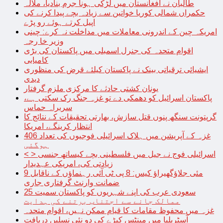
طالبان نے افغانستان میں لڑکی ہونا جرم بنادیا، ملالہ
حکمراں شمالی کوریا خواتین سے زیادہ بچے پیدا کرنے کی
اپیل کرتے ہوئے رو پڑے
امریکہ چین کے اندرونی معاملات میں مداخلت نہ کرے: چینی
وزیر خا رجہ
اقوام متحدہ کی جنرل اسمبلی میں پاکستان کی بڑی
کامیابی
ایشیائی ترقیاتی بینک نے پاکستان کیلئے قرض کی منظوری
دیدی
یونان کشتی حادثے کا مرکزی ملزم گرفتار
پاکستان اسرائیل کو دھمکی دے تو غزہ جنگ رک سکتی ہے،
سربراہ حماس
گرپتونت سنگھ پنوں قتل سازش، بھارتی تحقیقات کے نتائج کا
انتظار کرینگے، امریکا
غزہ کے آپریشن میں ہلاک اسرائیلی فوجیوں کی تعداد 406
ہوگئی
< > اسرائیلی فوج نے جیل میں فلسطینی بچے کیساتھ جنسی
زیادتی کی، امریکی عہدیدار
9 مئی جلاؤگھیراؤ کیس: 8 پی ٹی آئی رہنماؤں کے ناقابل
ضمانت وارنٹ گرفتاری جاری
سعودی عرب کی اپنے شہریوں کو پاکستان سمیت 25
ممالک جانے سے اجتناب برتنے کی ہدایت
غزہ میں محفوظ مقامات کا قیام ممکن نہیں، اقوام متحدہ
آسٹریلیا میں مینٹس کیڑے کی دو نئی نسلیں دریافت