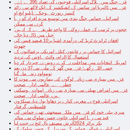
غزہ جنگ میں ہلاک اسرائیلی فوجیوں کی تعداد 395 ہوگئی
غزہ میں ڈائیریا اور سانس کے انفیکشنز کے ایک لاکھ سے زائد
کیسز رپورٹ ہوچکے: ڈبلیو ایچ او
اسرائیل، حماس جنگ بندی میں توسیع مزید افراد کو رہا
کرنے سے ممکن
‘ججوں پر ٹرمپ کے حملے روکنے کا واحد طریقہ ہے کہ انہیں
جیل میں ڈال دیا جائے’
افغان ٹرانزٹ ٹریڈ کی درآمدی اشیا پر10 فیصد فیس کی
چھوٹ
اسرائیل کا حماس پر رعایتوں کیلئے امریکی یرغمالیوں کے
استعمال کا الزام، وائٹ ہاؤس کی تردید
امریکہ انتخابات میں مداخلت نہ کرے، روس نے خبردار کر دیا
جسے اللہ رکھے؛ غزہ میں گھر کے ملبے سے37 دن بعد
نومولود زندہ مل گیا
غزہ میں بمباری سے زیادہ لوگوں کی بیماریوں سے موت کا
خطرہ ہے, عالمی ادارہ صحت
غزہ میں امراض پھیلنے سے بمباری سے زیادہ اموات ہوسکتی
ہیں، عالمی ادارہ صحت
اسرائیلی فوج نے مغربی کنارے پر دھاوا بول دیا، سیکڑوں
فلسطینی گرفتار
میری بیٹی خود کو غزہ میں ملکہ سمجھتی تھی، حماس کی
قید سے رہا اسرائیلی خاتون حسن سلوک سے متاثر
بکر پرائز 2024آئرش مصنف پال لنچ نے جیت لیا
اسرائیلی یرغمالی حماس کے سربراہ کے حسن سلوک کے