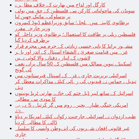
کارگل اور لداخ میں بھارت کے خلاف مظاہرے
سویڈن کی ماحولیاتی کارکن سے فلسطین کے حق میں بولنے
پر بدسلوکی، مائیک چھین لیا
برطانوی کابینہ میں ہلچل؛ سابق وزیراعظم ڈیوڈ کیمرون
وزیر خارجہ مقرر
فلسطین ریلی پر طاقت کا استعمال؛ برطانوی وزیر داخلہ کو
برطرف کردیا گیا
مشہور برانڈ کا بانی جنسی زیادتی کے جرم میں مجرم قرار
غزہ میں قیامت صغریٰ ، الشفاء اسپتال کے اندر اور باہر
لاشوں کے انبار ، دفنانے والا کوئی نہیں
اسکینڈے نیوین ممالک میں فلسطین کے 50 سال پرانے نغمے
کی گونج
اسرائیلی بربریت جاری ، غزہ کے اسپتال قبرستانوں میں
تبدیل ، حماس نے قیدیوں کی رہائی کیلئے مذاکرات معطل کر
دیئے
اسرائیل کے ساتھ لیبر ڈیل ختم کی جائے، بھارتی ٹریڈ یونینوں
کا مودی سے مطالبہ
امریکی جنگی طیارہ بحیرہ روم میں گر کرتباہ، 5 فوجی
ہلاک
طیب اردوان نے اسرائیلی جارحیت رکوانے کیلئے امریکا پر دباؤ
ڈالنے کا مطالبہ کردیا
غیر قانونی افغان شہریوں کی اپنےوطن واپسی کا سلسلہ
جاری