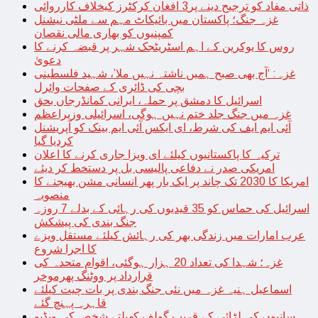
ذاتی مفاد کو ترجیح دینے پر3 افغان کرکٹرز کیخلاف کارروائی
غزہ جنگ؛ پاکستان میں بائیکاٹ مہم سے ملٹی نیشنل
کمپنیوں کو بھاری مالی نقصان
روس کا یوکرین کے اہم اسٹریٹجک شہر پر قبضہ کرنے کا
دعویٰ
غزہ: ‘آج بھی صبح ہمیں ناشتہ نہیں ملا’، شہید فلسطینی
بچی کی ڈائری کے صفحات وائرل
اسرائیل کا دمشق پر حملہ، ایرانی کمانڈرجاں بحق
غزہ میں جنگ جلد ختم نہیں ہوگی، اسرائیلی وزیراعظم
آئی ایم ایف کی شرط، ای ایکس آئی ایم بینک کو آپریشنل
کردیا گیا
ترکیہ کا پاکستانیوں کیلئے ای ویزا جاری کرنے کا اعلان
امریکی صدر نے دفاعی پالیسی بل پر دستخط کر دیئے
امریکا کا 2030 تک چاند پر ایک بار پھر انسانی مشن بھیجنے کا
منصوبہ
اسرائیل کی حماس کو 35 قیدیوں کی رہائی کے بدلے 7 روزہ
جنگ بندی کی پیشکش
عرب امارات میں زندگی بھر کی رہائش کیلئے مستقل ویزے
کا اجرا شروع
غزہ؛ شہدا کی تعداد 20 ہزار ہوگئی، اقوام متحدہ کی
قرارداد پر ووٹنگ پھرموخر
اسماعیل ہنیہ غزہ میں نئی جنگ بندی پر بات چیت کیلئے
قاہرہ پہنچ گئے
سانپوں کی لڑائی کے قریب گولف کھیلتے شخص کی ویڈیو