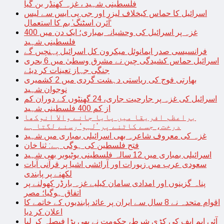
فلسطینی شہید ، غزہ کھنڈر بن گیا
اسرائیل کا حماس کیخلاف لیزر اور جی پی ایس سے لیس
‘آئرن اسٹنگ’ بم کا استعمال
غزہ پر اسرائیل کی وحشیانہ بمباری؛ ایک دن میں 400
فلسطینی شہید
فرانسیسی صدر ایمانوئل میکرون کل اسرائیل پہنچیں گے
اسرائیل حماس کشیدگی چین نے مشرق وسطیٰ میں 6 بحری
جنگی جہاز تعینات کر دیئے
بھارتی فوج کی ریاستی دہشت گردی میں 2 کشمیری
نوجوان شہید
اسرائیل کی غزہ پر جارحیت جاری، 24 گھنٹوں کے دوران کم
از کم 400 فلسطینی شہید
براعظم افریقا میں پایا جانے والا انوکھا
درخت، جسے کاٹنے پر ’لہو‘ رسنے لگتا ہے
غزہ کی معروف شاعرہ بھی اسرائیلی بمباری میں شہید
فتح فلسطین کی ہوگی ہے: ثنا خان
اسرائیلی بمباری میں 12 سالہ فلسطینی یوٹیوبر بھی شہید
سعودی عرب میں زیورات اور آرائشی اشیا پر قرآنی آیات
لکھنے پر پابندی
پناہ گزینوں اور امدادی سامان کیلیے غزہ بارڈر کھولنے پر
اتفاق ہوگیا؛ مصر
اقوام متحدہ نے 8 سال سے ایران پر عائد پابندیوں کے خاتمے کا
اعلان کر دیا
آئی ایم ایف کی کڑی شرط، حکومت نے بھی بڑا فیصلہ کر لیا