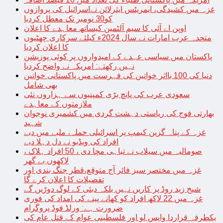
غزہ میں کشیدگی، ایمریٹس ایئرلائن نےاسرائیل کی پروازوں
کو30 نومبر تک معطل کردیا
اوپن اے آئی کا سیم آلٹمین کیساتھ معاہدے کا اعلان
متحدہ عرب امارات نے سال 2024ء کیلئے سرکاری چھٹیوں
کا اعلان کردیا
پاکستان میں سیاسی عہدے کے امیدواروں پر کوئی پوزیشن
نہیں رکھتے: امریکہ نے واضح کردیا
دنیا کی 100 بااثر خواتین کی فہرست میں پاکستانی خواتین
بھی شامل
سعودی عرب کی پانچ بڑی کمپنیوں سے ہزاروں نئی
ملازمتوں کے معاہدے
بھارتی فوج کی ریاستی دہشت گردی میں کشمیری نوجوان
شہید
غزہ کے پناہ گزین کیمپ پر اسرائیلی حملہ، ملبے میں دبے
افراد کی ویڈیو نے دل دہلا دیے
صومالیہ میں سیلاب نے تباہی مچا دی ، 50 افراد ہلاک ،
لاکھوں بے گھر
غزہ میں مختصر سیز فائر آج متوقع،قطر جنگ بندی اور
تفصیلات کا اعلان کرے گا
شیخ زید روڈ پر کاریں نہیں بلکہ دبئی کے لوگ دوڑیں گے
غزہ میں 22 لاکھ افراد کو کھانے پینے کی امداد کی فوری
ضرورت ہے: ورلڈ فوڈ پروگرام
یکطرفہ قراردا واپس لو اور فلسطینی عوام کے قتل عام کی