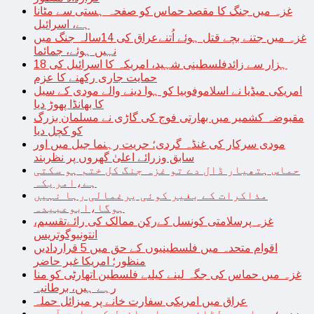
غزہ میں جنگ کا مقصد حماس کو صفحہ ہستی سے مٹانا
ہے، اسرائیل
غزہ میں جتنے بچے قتل ہوئے اُتنےعراق کی 14سالہ جنگ میں
نہیں ہوئے، جمائما
18 ہزار سے زائدفلسطینی شہید، امریکہ کا اسرائیل کی
حمایت جاری رکھنے کا عزم
امریکی میڈیا نے اسلاموفوبیا کو ہوا دینے والے مودی کے سیل
کا بھانڈا پھوڑ دیا
مقبوضہ کشمیر میں بھارتی فوج کی گاڑی نے مسلمان بزرگ
کو کچل دیا
مودی سرکار کی غنڈہ گردی؛ حریت رہنما جیل میں اور
سابق وزرائے اعلیٰ گھروں پر نظربند
حماس ہتھیار ڈال دے تو غزہ جنگ کل ختم ہو سکتی
ہے،امریکہ
مذاکرات کے بغیر کوئی یرغمالی رہا نہیں
ہوگا،ابوعبیدہ
غزہ پرسلامتی کونسل کےرکن ممالک کی رائےتقسیم،
انتونیوگوتریس
اقوام متحدہ میں فلسطینیوں کے حق میں 5 قراردادیں
منظور؛ امریکا غیر حاضر
غزہ میں حماس کی جگہ لینے کیلیے فلسطین اتھارٹی کو منا
رہے ہیں، برطانیہ
عراق میں امریکی سفارت خانے پر میزائل حملہ
غزہ؛ حماس سے لڑائی میں اسرائیل کے سابق آرمی