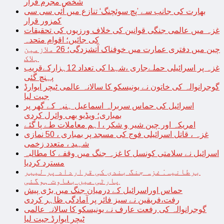
شخص مجرم قرار
بھارت کی جانب سے ’پچ سوئچنگ‘ تنازع میں آئی سی سی
کمزور قرار
غزہ میں عالمی جنگی قوانین کی خلاف ورزیوں کی تحقیقات
کی جائیں؛ اقوام متحدہ
چین میں دفتری عمارت میں خوفناک آتشزدگی؛ 26 ملازمین
ہلاک
غزہ پر اسرائیلی حملےجاری ،شہدا کی تعداد 12ہزارکےقریب
پہنچ گئی
گوجرانوالہ کی خاتون نے یونیسکو کا سالانہ عالمی ٹیچر ایوارڈ
جیت لیا
اسرائیل کی حماس سربراہ اسماعیل ہنیہ کے گھر پر
بمباری؛ ویڈیو بھی وائرل کردی
امریکہ اور چین شیر و شکر ، اہم معاملات طے پا گئے
غزہ ، قاتل اسرائیلی فوج کی مسجد پر بمباری ، 50 نمازی
شہید ، متعدد زخمی
اسرائیل نے سلامتی کونسل کا غزہ جنگ میں وقفے کا مطالبہ
مسترد کردیا
برطانیہ: غزہ جنگ بندی کی قرارداد پر لیبر
پارٹی میں بغاوت ہوگئی
حماس اوراسرائیل کے درمیان جنگ میں بڑی پیش
رفت،فریقین نے سیز فائر پر آمادگی ظاہر کردی
گوجرانوالہ کی رفعت عارف نے یونیسکو کا سالانہ عالمی
ٹیچر ایوارڈ جیت لیا