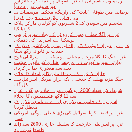
رہنماؤں نےاسرائیل کے غزہ اسپتال پر حملے کو ناجائز اور
غیر قانونی قرار دے دیا
برطانیہ میں طوفان “بابت” کی وارننگ، محکمہ موسمیات نے
تیز رفتار ہوائوں سے خبردار کردیا
بیلجیئم میں سویڈن کے 2 شہریوں کو گولیاں مارکر ہلاک
کردیا گیا
غزہ پر اگلا حملہ زمینی کارروائی کے بجائے سرپرائز بھی
ہوسکتا ہے، اسرائیل کی دھمکی
غزہ میں دوران ڈیوٹی ڈاکٹر والد اور بھائی کی لاشیں دیکھ کر
جذبات پر قابو نہ رکھ سکا
غزہ جنگ کا اگلا مرحلہ مختلف ہو سکتا ہے، اسرائیلی فوج
بھارتی سپریم کورٹ نے ہم جنس شادی کو قانونی حیثیت
دینے سے معذوری ظاہر کردی
جاپان کا غزہ کے لیے 10 ملین ڈالر امداد کا اعلان
جنگ مزید پھیلنے کا خدشہ ، ایک ہزار امریکی اسرائیل سے
نکل گئے
شہداء کی تعداد 2600 ہو گئی ، مردہ خانے بھر گئے ، غزہ
سے 11 لاکھ فلسطینیوں کا انخلاء
اسرائیل کے حامی امریکی چینل نے3 مسلمان اینکرز کو
معطل کردیا
غزہ پر قبضہ کرنا اسرائیل کی بڑی غلطی ہوگی: امریکی
صدر
غزہ پر اسرائیلی جارحیت کا سلسلہ جاری، 2600 سے زائد
فلسطینی شہید