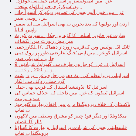
غزہ میں ایمبولینسز پر اسرائیلی حملےسےخوفزدہ
ہوں:سیکرٹری جنرل اقوام متحدہ
غزہ میں خون آلود بچوں کی تصاویر دیکھ کر آنسو آ جاتے
ہیں، روسی صدر
اردن اور بولیویا کے بعد بحرین نے بھی اسرائیل سے اپنا سفیر
واپس بلا لیا
بھارت غیر قانونی اسلحے کا گڑھ بن چکاہے،سپریم کورٹ
میں پیش رپورٹ میں انکشاف
ٹانک اڈہ:پولیس وین کےقریب زوردار دھماکہ,7اہلکارزخمی
اسرائیل کو غزہ میں اپنی ‘جنگ’ عارضی طور پر روک دینی
چاہیے، امریکی صدر
اسرائیل نے غزہ کو چاروں طرف سے گھیرلیا، شہادتیں 9
ہزار 200 ہوگئیں
اسرائیلی وزیراعظم کی ہٹ دھرمی جاری، غزہ پر دہشت
گرد حملے روکنے سے انکار
اسرائیل کا انڈونیشیا اسپتال کے قریب بھی حملہ
اسرائیل ٹینکوں کے غزہ میں داخلے کے خلاف حماس کی
شدید مزمت
پاکستان کے خلاف پروپیگنڈا مہم میں افغان بھارت گٹھ جوڑ
بے نقاب
میکڈونلڈ اور دیگر فوڈ چینز کو مشرق وسطی میں لاکھوں
ڈالر کا نقصان
فلسطینی بچوں کی شہادت پر اسرائیل و بھارت کا گھناؤنا
پروپیگنڈا بے نقاب