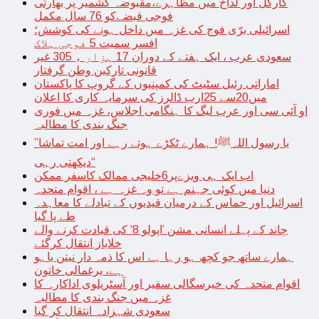
کارگل اور لداخ میں مظاہرے،مقبوضہ کشمیر پر بھارتی
فوجی قبضےکو 76 سال مکمل
اسرائیلی برّی فوج کی غزہ میں داخل ہونے کی کوشش؛
افسر سمیت 5 فوجی ہلاک
سعودی عرب ، ایک ہفتے کے دوران 17 ہزار ، 305 غیر
قانونی تارکین وطن گرفتار
اماراتی رئیل سٹیٹ کی کمپنیوں کے گروپ کا پاکستان
میں20سے 25ارب ڈالرز کی سرمایہ کاری کا اعلان
او آئی سی اور عرب لیگ کا ہنگامی اجلاس، غزہ میں فوری
جنگ بندی کا مطالبہ
’’یا رسول اللہﷺ! ہمارے ٹکڑے ہوتے رہے اور امت تماشا
دیکھتی رہی‘‘
اب ایک ہی ویزےپر6خلیجی ممالک کاسفر ممکن
دنیا میں کوئی جہنم ہے تو وہ غزہ ہے ، اقوام متحدہ
اسرائیل اور حماس کے درمیان قیدیوں کے تبادلے کا معاہدہ
طے پا گیا
چاند کے پہلے انسانی مشن ’اپولو 8‘ کی قیادت کرنے والے
خلاباز انتقال کرگئے
ہمارے ساتھ جو کچھ ہو رہا ہے اس کا ذمہ دار نیتن یاہو
ہے، یرغمالی خاتون
اقوام متحدہ کی خیرسگالی سفیر اور آسٹریلوی اداکارہ کا
غزہ میں جنگ بندی کا مطالبہ
سعودی شہزادہ انتقال کر گیا