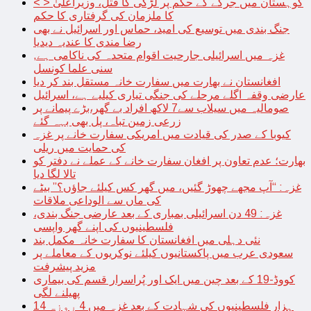
< > کوہستان میں جرگے کے حکم پر لڑکی کا قتل، وزیراعلیٰ
کا ملزمان کی گرفتاری کا حکم
جنگ بندی میں توسیع کی امید، حماس اور اسرائیل نے بھی
رضا مندی کا عندیہ دیدیا
غزہ میں اسرائیلی جارحیت اقوام متحدہ کی ناکامی ہے,
سنی علما کونسل
افغانستان نے بھارت میں سفارت خانہ مستقل بند کر دیا
عارضی وقفہ اگلے مرحلے کی جنگی تیاری کیلیے ہے، اسرائیل
صومالیہ میں سیلاب سے7 لاکھ افراد بے گھر،بڑے پیمانے پر
زرعی زمین تباہ، پل بھی بہہ گئے
کیوبا کے صدر کی قیادت میں امریکی سفارت خانے پر غزہ
کی حمایت میں ریلی
بھارت؛ عدم تعاون پر افغان سفارت خانے کے عملے نے دفتر کو
تالا لگا دیا
غزہ: “آپ مجھے چھوڑ گئیں، میں گھر کس کیلئے جاؤں؟” بیٹے
کی ماں سے الوداعی ملاقات
غزہ: 49 دن اسرائیلی بمباری کے بعد عارضی جنگ بندی،
فلسطینیوں کی اپنے گھر واپسی
نئی دہلی میں افغانستان کا سفارت خانہ مکمل بند
سعودی عرب میں پاکستانیوں کیلئے نوکریوں کے معاملے پر
مزید پیشرفت
کووڈ-19 کے بعد چین میں ایک اور پُراسرار قسم کی بیماری
پھیلنے لگی
14 ہزار فلسطینیوں کی شہادت کے بعد غزہ میں 4 روزہ