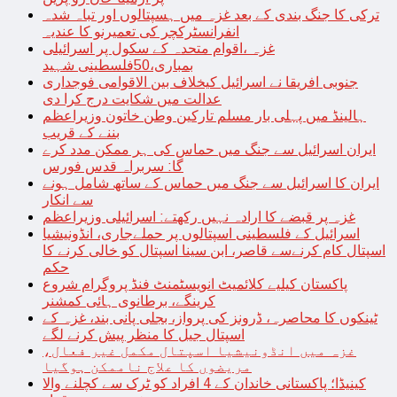
ترکی کا جنگ بندی کے بعد غزہ میں ہسپتالوں اور تباہ شدہ
انفرانسٹرکچر کی تعمیرنو کا عندیہ
غزہ ،اقوام متحدہ کے سکول پر اسرائیلی
بمباری،50فلسطینی شہید
جنوبی افریقا نے اسرائیل کیخلاف بین الاقوامی فوجداری
عدالت میں شکایت درج کرا دی
ہالینڈ میں پہلی بار مسلم تارکین وطن خاتون وزیراعظم
بننے کے قریب
ایران اسرائیل سے جنگ میں حماس کی ہر ممکن مدد کرے
گا: سربراہ قدس فورس
ایران کا اسرائیل سے جنگ میں حماس کے ساتھ شامل ہونے
سے انکار
غزہ پر قبضے کا ارادہ نہیں رکھتے: اسرائیلی وزیراعظم
اسرائیل کے فلسطینی اسپتالوں پر حملےجاری، انڈونیشیا
اسپتال کام کرنےسے قاصر، ابن سینا اسپتال کو خالی کرنے کا
حکم
پاکستان کیلیے کلائمیٹ انویسٹمنٹ فنڈ پروگرام شروع
کرینگے، برطانوی ہائی کمشنر
ٹینکوں کا محاصرہ، ڈرونز کی پرواز، بجلی پانی بند، غزہ کے
اسپتال جیل کا منظر پیش کرنے لگے
غزہ میں انڈونیشیا اسپتال مکمل غیر فعال،
مریضوں کا علاج ناممکن ہوگیا
کینیڈا؛ پاکستانی خاندان کے 4 افراد کو ٹرک سے کچلنے والا