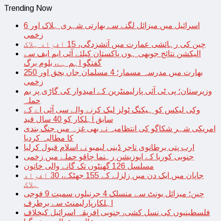
Trending Now
اسرائیل میں میزائل لگنے سے بھارتی شہری ہلاک اور 6
زخمی
چین کی رہائشی عمارت میں آتشزدگی، 15 افراد ہلاک
الیکشن نتائج جوبھی ہوں پاکستان کیلئے آئی ایم ایف سے
گفتگو اہم ہے، بلوم برگ
بھارت میں مدرسہ مسمار؛ 4 مسلمان جاں بحق اور 250
زخمی
وزیرستان؛ پی ٹی آئی پارلیمنٹرین کے امیدوار کی گاڑی پر بم
حملہ
وکی لیکس کو ہیکنگ ٹولز لیک کرنے والے سی آئی اے کے
سابق اہلکار کو 40 سال قید
امریکی شہر شکاگو کی انتظامیہ نے بھی غزہ میں جنگ بندی
کا مطالبہ کردیا
ارب پتی برطانوی تاجر ڈینی لیمبو نے اسلام قبول کرلیا
جنوبی کوریا کے اپوزیشن رہنما چاقو حملے میں زخمی
مسلسل 126 گھنٹوں تک گانے والی خاتون
جاپان میں ایک دن میں زلزلے کے 155 جھٹکے، 30 افراد
ہلاک
چین؛ میزائل یونٹ سے منسلک 4 جرنیلوں سمیت 9 فوجی
اہلکارپارلیمنٹ سے برطرف
فلسطینیوں کی نسل کشی، جنوبی افریقہ اسرائیل کیخلاف