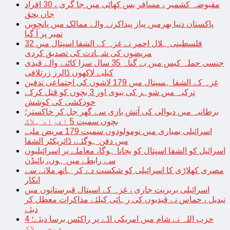
مقبوضہ کشمیر ، مسافر بس کھائی میں جا گری ، 30 افراد
جاں بحق
پاکستان دنیا بھرمیں پیاز پیداکرنے والے ممالک میں پانچویں
نمبر پر آ گیا
فلسطینی ہلال احمر نے غزہ کے الشفا اسپتال میں 32
مریضوں کی شہادت کی تصدیق کردی
جنسی حملہ کیس میں بے گناہ 35 سال سزا کاٹنے والے قیدی
کیلیے لاکھوں ڈالرز زرتلافی
غزہ کے الشفا ہسپتال میں 179 لاشوں کی اجتماعی تدفین
ترکیہ میں شوہر کی بیوی اور 3 بچوں کو قتل کرکے
خودکشی کی کوشش
برطانیہ میں دیوالی کی آتش بازی سے گھر جل کر خاکستر؛
بچوں سمیت 5 افراد ہلاک
اسرائیلی بمباری میں نومولودوں سمیت 179 مریض ملبے
میں دفن ہوگئے، ڈائریکٹر الشفا
اسرائیل کو الشفا اسپتال کو بچانا ہوگا، معاملے پر اسرائیلیوں
سے رابطے میں ہوں، بائیڈن
مصری کھلاڑی کا اسرائیلی کو شکست دے کر ہاتھ ملانے سے
انکار
اسرائیلی بربریت جاری ، غزہ کے اسپتال قبرستانوں میں
تبدیل ، حماس نے قیدیوں کی رہائی کیلئے مذاکرات معطل کر
دیئے
حزب اللہ نے شام میں امریکی اڈے پر راکٹس برسا دیئے؛ 4
فوجی ہلاک