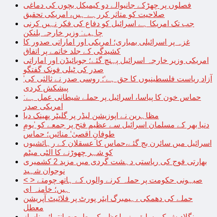
فصلوں پر چھڑکے جانیوالے دو کیمیکل بچوں کی دماغی
صلاحیت کو متاثر کررہے ہیں، امریکی تحقیق
جب تک امریکا ہے اسرائیل کو دفاع کی فکر نہیں کرنی
چاہیے: وزیر خارجہ بلنکن
غزہ پر اسرائیلی بمباری؛ امریکی اور اماراتی صدور کا
کشیدگی کے جلد خاتمے پر اتفاق
امریکی وزیر خارجہ اسرائیل پہنچ گئے؛ جوبائیڈن اور اماراتی
صدر کی ٹیلی فونک گفتگو
’آزاد ریاست فلسطینیوں کا حق ہے‘؛ روسی صدر نے ثالثی کی
پیشکش کردی
حماس خون کا پیاسا، اسرائیل پر حملے شیطانی عمل ہے:
امریکی صدر
مظاہرین نے اپوزیشن لیڈر پر گلیٹر پھینک دیا
دنیا بھر کے مسلمان اسرائیل سے عظیم فتح پر جمعے کو ’یومِ
طوفانِ اقصیٰ‘ منائیں؛ حماس
اسرائیل میں سائرن بج گئے،حماس کا عسقلان کے رہائشیوں
کو شہر چھوڑنے کا الٹی میٹم
بھارتی فوج کی ریاستی دہشت گردی میں مزید 2 کشمیری
نوجوان شہید
< > صیہونی حکومت پر حملہ کرنے والوں کے ہاتھ چومتے
ہیں؛ خامنہ ای
حملے کی دھمکی ،ہیمبرگ ایئر پورٹ پر فلائیٹ آپریشن
معطل
بنگلادیش کی سابق وزیراعظم کی طبیعت انتہائی ناساز