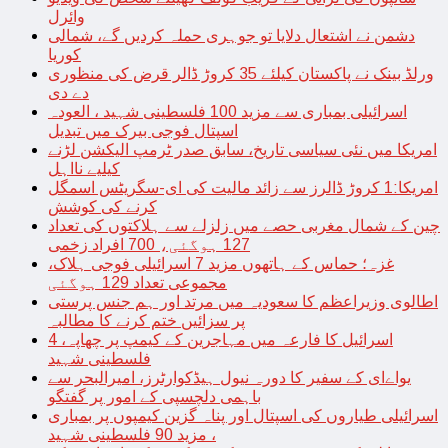
وائرل
دشمن نے اشتعال دلایا تو جوہری حملہ کردیں گے، شمالی
کوریا
ورلڈ بینک نے پاکستان کیلئے 35 کروڑ ڈالر قرض کی منظوری
دے دی
اسرائیلی بمباری سے مزید 100 فلسطینی شہید ، العودہ
اسپتال فوجی بیرک میں تبدیل
امریکا میں نئی سیاسی تاریخ، سابق صدر ٹرمپ الیکشن لڑنے
کیلیے نااہل
امریکا:1 کروڑ ڈالرز سے زائد مالیت کی ای-سگریٹس اسمگل
کرنے کی کوشش
چین کے شمال مغربی حصے میں زلزلے سے ہلاکتوں کی تعداد
127 ہوگئی، 700 افراد زخمی
غزہ؛ حماس کے ہاتھوں مزید 7 اسرائیلی فوجی ہلاک،
مجموعی تعداد 129 ہوگئی
اطالوی وزیراعظم کا سعودیہ میں مرتد اور ہم جنس پرستی
پر سزائیں ختم کرنے کا مطالبہ
اسرائیل کا فارعہ میں مہاجرین کے کیمپ پر چھاپہ، 4
فلسطینی شہید
یواےای کے سفیر کا دورہ نیول ہیڈکوارٹرز، امیرالبحر سے
باہمی دلچسپی کے امور پر گفتگو
اسرائیلی طیاروں کی اسپتال اور پناہ گزین کیمپوں پر بمباری
، مزید 90 فلسطینی شہید