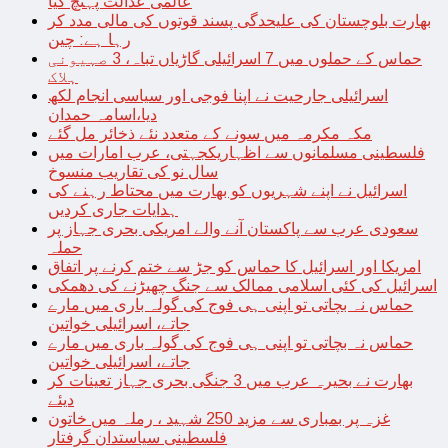
عالمی عدالت پہنچ گیا
بھارت بلوچستان کی علیحدگی پسند قوتوں کی مالی مدد کر
رہا ہے: چین
حماس کے حملوں میں 7 اسرائیلی گاڑیاں تباہ، 3 صہیونی
ہلاک
اسرائیلی جارحیت نے اپنا فوجی اور سیاسی انجام لکھ
دیا،اسامہ حمدان
مکہ مکرمہ میں سونے کے متعدد نئے ذخائر مل گئے
فلسطینی مسلمانوں سے اظہاریکجہتی، عرب امارات میں
سال نو کی تقاریب منسوخ
اسرائیل نے اپنے شہریوں کو بھارت میں محتاط رہنے کی
ہدایات جاری کردیں
سعودی عرب سے پاکستان آنے والے امریکی بحری جہاز پر
حملہ
امریکا اور اسرائیل کا حماس کو جڑ سے ختم کرنے پر اتفاق
اسرائیل کی کئی اسلامی ممالک سے جنگ چھیڑنے کی دھمکی
حماس نہ بچاتی تو اپنی ہی فوج کی گولہ باری میں مارے
جاتے، اسرائیلی خواتین
حماس نہ بچاتی تو اپنی ہی فوج کی گولہ باری میں مارے
جاتے، اسرائیلی خواتین
بھارت نے بحیرہ عرب میں 3 جنگی بحری جہاز تعینات کر
دیئے
غزہ پر بمباری سے مزید 250 شہید ، رملہ میں خاتون
فلسطینی سیاستدان گرفتار