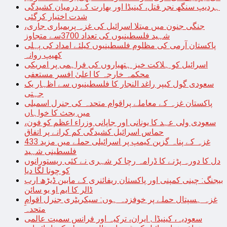
ہردیپ سنگھ نجر قتل، کینیڈا اور بھارت کے درمیان کشیدگی
شدت اختیار کرگئی
جنگی جنون میں مبتلا اسرائیل کی غزہ پربمباری جاری،
شہید فلسطینیوں کی تعداد 3700سے متجاوز
پاکستان آرمی کی مظلوم فلسطینیوں کیلئے امداد کی پہلی
کھیپ روانہ
اسرائیل کو ہلاکت خیز ہتھیاروں کی فراہمی پر امریکی
محکمہ خارجہ کا اعلیٰ افسر مستعفی
سعودی گول کیپر راغد النجار کا فلسطینیوں سے اظہار یک
جہتی
پاکستان غزہ کے معاملے پراقوام متحدہ کی جنرل اسمبلی
میں بحث کا خواہاں
سعودی ولی عہد کا یونانی اور جاپانی وزراء اعظم کو فون،
حماس اسرائیل کشیدگی کم کرانے پر اتفاق
غزہ کے پناہ گزین کیمپ پر اسرائیلی حملے میں مزید 433
فلسطینی شہید
دل کا دورہ پڑنے کا ڈرامہ رچا کر شہری نے کئی ریستورانوں
کو چونا لگا دیا
بیجنگ: چینی کمپنی اور پاکستان ریفائنری کے مابین ڈیڑھ ارب
ڈالر کا ایم او یو سائن
غزہ ہسپتال حملے پر خوفزدہ ہوں: سیکریٹری جنرل اقوامِ
متحدہ
سعودیہ، کینیڈا , ایران، ترکیہ اور فرانس سمیت عالمی