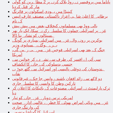
پاناما میں پروفیسر نے روڈ بلاک کرنے پر 2 مظاہرین کو گولی
مار کر قتل کردیا
کینیڈا میں یہودی اسکولوں پر فائرنگ
برطانیہ کا اعلیٰ شاہی اعزاز پاکستانی مصنف عارف انیس
کے نام
بالی ووڈ بھی مسلمانوں کیخلاف بغض میں پیش پیش
غزہ پر اسرائیلی حملوں کا سلسلہ رک نہ سکا، ایک بار پھر
ہسپتالوں کو نشانہ بنا ڈالا
یوکرین پر رونے والے غزہ میں اسرائیلی بمباری پر گونگے
بہرے ہوگئے، ہسپانوی وزیر
جنگ کے بعد بھی اسرائیلی فوجیں غزہ میں ہی رہیں گی،
امریکا
سی آئی اے افسر کی طرف سے نشہ دے کر خواتین سے
جنسی بدسلوکی کیے جانے کا انکشاف
ہندوستان کی دوغلی پالیسی اور اسرائیل سے گٹھ جوڑ بے
نقاب
دو لاکھ سے زائد افغان باشندے واپس جا چکے، غیرقانونی
تارکین وطن کا واپسی کا سلسلہ جاری
ترک پارلیمنٹ نے اسرائیلی مصنوعات کے بائیکاٹ کا اعلان کر
دیا
امریکی نرس دوبارہ غزہ جانے کو تیار
غزہ میں وبائی امراض پھوٹنے کا خطرہ، عالمی ادارہ صحت
کی وارننگ جاری
اسرائیل کا گھناؤنا منصوبہ