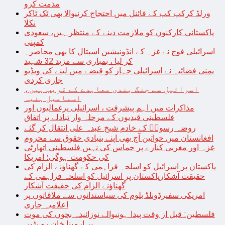
مذمت کرو
ورلڈ کرکپ کپ کے فائنل میں احتجاج کرنیوالا بھی ٹک ٹاکر
نکلا
پاکستانی کارکنوں کو ملازمت دینے کے منتظر ہیں، سعودی
کمپنی
اسرائیلی فوج نے غزہ کے انڈونیشین اسپتال کا بھی محاصرہ
کر لیا ، بمباری سے مزید 32 شہید
یمنی فضائیہ نے اسرائیلی جہاز کو قبضے میں لینے کی ویڈیو
جاری کردی
اسرائیل سے جنگ بندی معاہدے کے قریب ہیں،
اسماعیل ہنیہ
مذاکرات میں اہم پیشرفت ، اسرائیلی یرغمالیوں اور
فلسطینی قیدیوں کے مرحلہ وار تبادلے پر اتفاق
روضہ رسولؐ کے خادم شیخ عبدہ علی انتقال کر گئے
افغانستان میں خواتین آج بھی اپنے بنیادی حقوق سے محروم
غزہ اور مغربی کنارے پر حماس کی نہیں فلسطینی اتھارٹی
کی حکومت ہوگی؛ امریکا
پاکستان پر اسرائیل کو اسلحہ فراہمی کے گھناؤنے الزام کی
حقیقت آشکارپاکستان پر اسرائیل کو اسلحہ فراہمی کے
گھناؤنے الزام کی حقیقت آشکار
امریکی سفیرڈونلڈ بلوم کی سیاستدانوں سے ملاقاتوں پر
اعلامیہ جاری
فلسطین: قبل از وقت پیدا ہونیوالے نوزائیدہ بچوں کی موت
پر ارمینا خان رو پڑیں