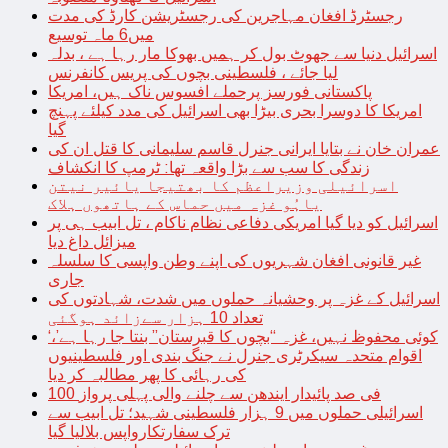
رجسٹرڈ افغان مہاجرین کی رجسٹریشن کارڈ کی مدت
میں6 ماہ توسیع
اسرائیل دنیا سے جھوٹ بول کر ہمیں بھوکا مار رہا ہے ، بدلہ
لیا جائے ، فلسطینی بچوں کی پریس کانفرنس
پاکستانی فورسز پرحملے افسوس ناک ہیں، امریکا
امریکا کا دوسرا بحری بیڑا بھی اسرائیل کی مدد کیلئے پہنچ
گیا
عمران خان نے بتایا ایرانی جنرل قاسم سلیمانی کا قتل ان کی
زندگی کا سب سے بڑا واقعہ تھا: ٹرمپ کا انکشاف
اسرائیلی وزیراعظم کا بھتیجا یائیر نیتن
یاہُو غزہ میں حماس کے ہاتھوں ہلاک
اسرائیل کو دیا گیا امریکی دفاعی نظام ناکام ، تل ابیب ہی پر
میزائل داغ دیا
غیر قانونی افغان شہریوں کی اپنے وطن واپسی کا سلسلہ
جاری
اسرائیل کے غزہ پر وحشیانہ حملوں میں شدت، شہادتوں کی
تعداد 10 ہزار سےزائد ہوگئی
‘کوئی محفوظ نہیں، غزہ “بچوں کا قبرستان” بنتا جا رہا ہے’،
اقوام متحدہ سیکرٹری جنرل نے جنگ بندی اور فلسطینیوں
کی رہائی کا پھر مطالبہ کر دیا
100 فی صد پائیدار ایندھن سے چلنے والی پہلی پرواز
اسرائیلی حملوں میں 9 ہزار فلسطینی شہید؛ تل ابیب سے
ترک سفارتکارواپس بلالیا گیا