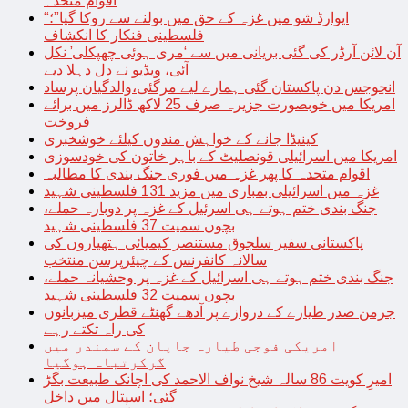
اقوام متحدہ
“ایوارڈ شو میں غزہ کے حق میں بولنے سے روکا گیا”؛
فلسطینی فنکار کا انکشاف
آن لائن آرڈر کی گئی بریانی میں سے ‘مری ہوئی چھپکلی’ نکل
آئی، ویڈیو نے دل دہلا دیے
انجوجس دن پاکستان گئی ہمارے لیے مرگئی،والدگیان پرساد
امریکا میں خوبصورت جزیرہ صرف 25 لاکھ ڈالرز میں برائے
فروخت
کینیڈا جانے کے خواہش مندوں کیلئے خوشخبری
امریکا میں اسرائیلی قونصلیٹ کے باہر خاتون کی خودسوزی
اقوام متحدہ کا پھر غزہ میں فوری جنگ بندی کا مطالبہ
غزہ میں اسرائیلی بمباری میں مزید 131 فلسطینی شہید
جنگ بندی ختم ہوتے ہی اسرئیل کے غزہ پر دوبارہ حملے،
بچوں سمیت 37 فلسطینی شہید
پاکستانی سفیر سلجوق مستنصر کیمیائی ہتھیاروں کی
سالانہ کانفرنس کے چیئرپرسن منتخب
جنگ بندی ختم ہوتے ہی اسرائیل کے غزہ پر وحشیانہ حملے،
بچوں سمیت 32 فلسطینی شہید
جرمن صدر طیارے کے دروازے پر آدھے گھنٹے قطری میزبانوں
کی راہ تکتے رہے
امریکی فوجی طیارہ جاپان کے سمندر میں
گرکرتباہ ہوگیا
امیرِ کویت 86 سالہ شیخ نواف الاحمد کی اچانک طبیعت بگڑ
گئی؛ اسپتال میں داخل