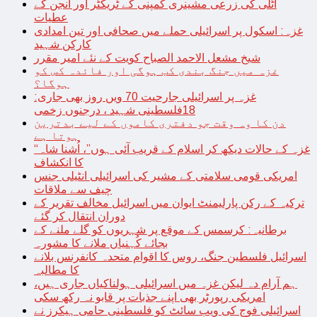
اٹلی کی زرعی مشینری کمپنی کے ٹریکٹر اور انجن کے
عطیات
غزہ: اسکول پر اسرائیلی حملے میں صحافی اور تین امدادی
کارکن شہید
شیخ مشعل الاحمد الصباح کویت کے نئے امیر مقرر
غزہ میں جنگ بندی کب ہوگی اور فائدہ کس کو
ہوگا؟
غزہ پر اسرائیلی جارحیت 70 ویں روز بھی جاری:
18فلسطینی شہید ، درجنوں زخمی
دن کا وہ وقت جو دفتری کاموں کے لیے بدترین
ہوتا ہے
“غزہ کے حالات دیکھ کر اسلام کے قریب آئی ہوں”، اُشنا شاہ
کا انکشاف
امریکی قومی سلامتی کے مشیر کی اسرائیلی انٹیلی جنس
چیف سے ملاقات
ترکیہ کے رکن پارلیمنٹ ایوان میں اسرائیل مخالف تقریر کے
دوران انتقال کر گئے
برطانیہ: کرسمس کے موقع پر شہریوں کو گلے ملنے کے
بجائے کُہنیاں ملانے کا مشورہ
اسرائیل فلسطین جنگ، روس کا اقوام متحدہ کانفرنس بلانے
کا مطالبہ
ہم آرام دہ لیکن غزہ میں اسرائیلی ہولناکیاں جاری ہیں،
امریکی رپورٹر بھی اپنے جذبات پر قابو نہ رکھ سکی
اسرائیلی فوج کی ویب سائٹ کو فلسطینی حامی ہیکرز نے