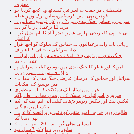
معترف
فلسطینی مزاحمت نے اسرائیل کیساتھ وہ کچھ کردیا جو
فوجیں بھی نہیں کرسکتیں،سابق ترک وزیراعظم
اسرائیل و حماس جنگ بندی میں 2 روز کی توسیع، حماس نے
مزید 11 یرغمالی رہا کر دیے
بی جے پی کا تاریخی بھارتی شہر حیدر آباد کا نام تبدیل کرنے
کا اعلان
رہائی پانے والے یرغمالیوں نے حماس کے سلوک کو اچھا قرار
دیا، اسرائیلی صحافی کا اعتراف
جنگ بندی میں توسیع کے امکانات،حماس اور اسرائیل نے
عندیہ دے دیا
امریکا اور قطر کا جنگ بندی میں توسیع کیلیے اسرائیل پر
دباؤ؛ حماس نے ہامی بھرلی
اسرائیل اور حماس کے درمیان عارضی جنگ بندی کے معاہدے
میں توسیع کے امکانات
غزہ میں سٹار لنک سیٹلائٹ کے لیے منظوری
ضروری،اسرائیل اور مسک کے درمیان معاہدہ طے پاگیا
ٹیکس نیٹ اور ٹیکس ریونیو بڑھانے کیلیے آئی ایم ایف کی ٹیم
پاکستان پہنچ گئی
طالبان وزیر خارجہ امیر متقی کو نائب وزیراعظم کا عہدہ
بھی دیدیا گیا
آسمانی بجلی گرنے سے 20 افراد ہلاک
سابق وزیر دفاع کو 7 سال قید