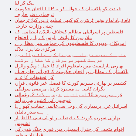
ہیک کر لیا
افغان حکومت TTP قیادت کو پاکستان کے حوالے کرے،
ترجمان دفتر خارجہ
نام نہاد لداخ یونین ٹریٹری کو کبھی تسلیم نہیں کیا: ترجمان
چینی وزارت خارجہ
فلسطین پر اسرائیلی مظالم کیخلاف بائیڈن انتظامیہ کے
ملازمین کا وائٹ ہاوس کے باہر احتجاج
امریکا: یہودیوں کا فلسطینیوں کی حمایت میں مظاہرہ،
مرکزی شاہراہ بلاک
دنیا کے سب سے زیادہ رحم دل کہے جانےوالے جج
فرینک کیپریو سرطان کا شکار ہوگئے
بھارتی پارلیمنٹ میں نامعلوم افراد کا حملہ؛ ویڈیو وائرل
پاکستان کے مطالبے پر افغان حکومت کا ڈی آئی خان حملے
کی تحقیقات کا عہد
کشمیر پر بھارتی سپریم کورٹ کا فیصلہ غیر قانونی قرار،
نگران کابینہ نے مسترد کردیا، مرتضی سولنگی
غزہ میں مزید 10 اسرائیلی فوجی ہلاک؛ 2 یرغمالی
فوجیوں کی لاشیں بھی برآمد
اسرائیل غزہ پربمباری کی وجہ سےعالمی حمایت کھو رہا
ہے،صدر بائیڈن
بھارتی سپریم کورٹ کے فیصلے پر او آئی سی کا اظہارِ
تشویش
اقوام متحدہ کی جنرل اسمبلی میں فوری جنگ بندی کی
قرارداد منظور