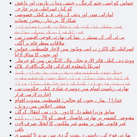
حماس کو ایسے ختم کرینگے ، جیسے دنیا نے نازیوں اور داعش
کو کیا ، اسرائیلی وزیر خارجہ
اماراتی صدر اور دبئی کے ولی عہد کیلئے خصوصی
شکارگاہیں تیار، رینجرز تعینات
غیر ملکی تارکین کو انخلا پر طبی امداد اور
خوراک فراہم کرنے کی ہدایت
پی ٹی آئی کے سینئر رہنما کی بھارتی فوجی آفیسرز سے
ملاقات منظرعام پر آگئی
اسرائیلی ٹک ٹاکرز نے اپنی ویڈیوز میں لاچار فلسطینی خواتین
اور بچوں کا مذاق اُڑایا
ووٹ دینے کیلئے فائر الارم بجانے والے کانگرس مین کو جرمانہ
امریکا:نامعلوم افرادکی فائرنگ،5افرادہلاک
جنگ بندی کیلئے مغرب غزہ میں مزید اور کیا
کرانا چاہتا ہے؟اردوان جنگ بندی کیلئے مغرب
غزہ میں مزید اور کیا کرانا چاہتا ہے؟اردوان
بھارتی ریاست آسام میں دوسری شادی کیلیے حکومت سے
اجازت لازمی قرار
خدارا ! ہمارے بچوں کو بچالیں؛ فلسطینی مندوب اقوام
متحدہ اجلاس میں رو پڑے
سابق وزیراعظم دل کا دورہ پڑنے سے انتقال کرگئے
مقبوضہ کشمیر پر بھارتی غاصبانہ قبضے کو 76 سال ہوگئے
غیر قانونی طور پر مقیم غیر ملکیوں کا انخلا، صرف 4دن
باقی
بھارتی فوج کی ریاستی دہشت گردی میں مزید 5 کشمیری