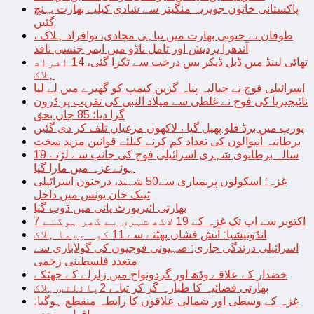
پاکستانی خاتون جویریہ منگیتر سے شادی کیلیے بھارت پہنچ
گئیں
طوفان نے جنوبی بھارت میں تباہی مچادی، نوافراد ہلاک ،
آندھرا پردیش اور تامل ناڈو میں ایمر جنسی نافذ
تھائی لینڈ میں ڈبل ڈیکر بس درخت سے ٹکرا گئی، 14 افراد
ہلاک
اسرائیلی فوج نے جبالیہ پناہ گزین کیمپ کو گھیرے میں لے لیا
نائیجیریا کی فوج نے غلطی سے میلاد النبی کی تقریب پر ڈرون
گرا دیا؛ 85 جاں بحق
یورپ میں برڈ فلو پھیل گیا ، لاکھوں مرغیاں تلف کر دی گئیں
برطانیہ آنیوالوں کی تعداد کم کرنے کیلئے قوانین مزید سخت
19 سالہ برطانوی شہری اسرائیلی فوج کی جانب سے لڑتے
ہوئے غزہ میں مارا گیا
غزہ؛ اسکولوں پربمباری سے50 شہید، درجنوں اسرائیلی
ٹینک خان یونس میں داخل
بھارتی ائیرپورٹ پانی میں ڈوب گیا
7 اکتوبر سے اب تک غزہ کے 19 لاکھ شہری بے گھر ہوگئے
انڈونیشیا: آتش فشاں پھٹنے سے 11 کوہ پیما ہلاک
اسرائیلی درندگی جاری: صہیونی فوجیوں کی گولاباری سے
متعدد فلسطینی زخمی
خضدار کے علاقے وڈھ اور گردونواح میں زلزلے کے جھٹکے
بھارتی فضائیہ کا طیارہ گر کر تباہ، 2پائلٹس ہلاک
غزہ کے وسطی اور شمالی علاقوں کا رابطہ منقطع ہوگیا: