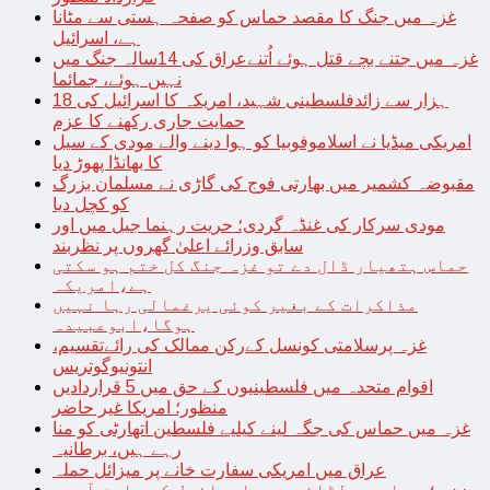
غزہ میں جنگ کا مقصد حماس کو صفحہ ہستی سے مٹانا
ہے، اسرائیل
غزہ میں جتنے بچے قتل ہوئے اُتنےعراق کی 14سالہ جنگ میں
نہیں ہوئے، جمائما
18 ہزار سے زائدفلسطینی شہید، امریکہ کا اسرائیل کی
حمایت جاری رکھنے کا عزم
امریکی میڈیا نے اسلاموفوبیا کو ہوا دینے والے مودی کے سیل
کا بھانڈا پھوڑ دیا
مقبوضہ کشمیر میں بھارتی فوج کی گاڑی نے مسلمان بزرگ
کو کچل دیا
مودی سرکار کی غنڈہ گردی؛ حریت رہنما جیل میں اور
سابق وزرائے اعلیٰ گھروں پر نظربند
حماس ہتھیار ڈال دے تو غزہ جنگ کل ختم ہو سکتی
ہے،امریکہ
مذاکرات کے بغیر کوئی یرغمالی رہا نہیں
ہوگا،ابوعبیدہ
غزہ پرسلامتی کونسل کےرکن ممالک کی رائےتقسیم،
انتونیوگوتریس
اقوام متحدہ میں فلسطینیوں کے حق میں 5 قراردادیں
منظور؛ امریکا غیر حاضر
غزہ میں حماس کی جگہ لینے کیلیے فلسطین اتھارٹی کو منا
رہے ہیں، برطانیہ
عراق میں امریکی سفارت خانے پر میزائل حملہ
غزہ؛ حماس سے لڑائی میں اسرائیل کے سابق آرمی