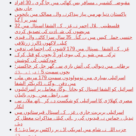
مقبوضہ کشمیر ، مسافر بس کھائی میں جا گری ، 30 افراد
جاں بحق
پاکستان دنیا بھرمیں پیاز پیداکرنے والے ممالک میں پانچویں
نمبر پر آ گیا
فلسطینی ہلال احمر نے غزہ کے الشفا اسپتال میں 32
مریضوں کی شہادت کی تصدیق کردی
جنسی حملہ کیس میں بے گناہ 35 سال سزا کاٹنے والے قیدی
کیلیے لاکھوں ڈالرز زرتلافی
غزہ کے الشفا ہسپتال میں 179 لاشوں کی اجتماعی تدفین
ترکیہ میں شوہر کی بیوی اور 3 بچوں کو قتل کرکے
خودکشی کی کوشش
برطانیہ میں دیوالی کی آتش بازی سے گھر جل کر خاکستر؛
بچوں سمیت 5 افراد ہلاک
اسرائیلی بمباری میں نومولودوں سمیت 179 مریض ملبے
میں دفن ہوگئے، ڈائریکٹر الشفا
اسرائیل کو الشفا اسپتال کو بچانا ہوگا، معاملے پر اسرائیلیوں
سے رابطے میں ہوں، بائیڈن
مصری کھلاڑی کا اسرائیلی کو شکست دے کر ہاتھ ملانے سے
انکار
اسرائیلی بربریت جاری ، غزہ کے اسپتال قبرستانوں میں
تبدیل ، حماس نے قیدیوں کی رہائی کیلئے مذاکرات معطل کر
دیئے
حزب اللہ نے شام میں امریکی اڈے پر راکٹس برسا دیئے؛ 4
فوجی ہلاک