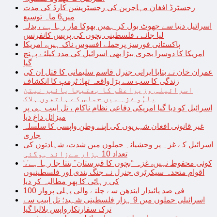
رجسٹرڈ افغان مہاجرین کی رجسٹریشن کارڈ کی مدت
میں6 ماہ توسیع
اسرائیل دنیا سے جھوٹ بول کر ہمیں بھوکا مار رہا ہے ، بدلہ
لیا جائے ، فلسطینی بچوں کی پریس کانفرنس
پاکستانی فورسز پرحملے افسوس ناک ہیں، امریکا
امریکا کا دوسرا بحری بیڑا بھی اسرائیل کی مدد کیلئے پہنچ
گیا
عمران خان نے بتایا ایرانی جنرل قاسم سلیمانی کا قتل ان کی
زندگی کا سب سے بڑا واقعہ تھا: ٹرمپ کا انکشاف
اسرائیلی وزیراعظم کا بھتیجا یائیر نیتن
یاہُو غزہ میں حماس کے ہاتھوں ہلاک
اسرائیل کو دیا گیا امریکی دفاعی نظام ناکام ، تل ابیب ہی پر
میزائل داغ دیا
غیر قانونی افغان شہریوں کی اپنے وطن واپسی کا سلسلہ
جاری
اسرائیل کے غزہ پر وحشیانہ حملوں میں شدت، شہادتوں کی
تعداد 10 ہزار سےزائد ہوگئی
‘کوئی محفوظ نہیں، غزہ “بچوں کا قبرستان” بنتا جا رہا ہے’،
اقوام متحدہ سیکرٹری جنرل نے جنگ بندی اور فلسطینیوں
کی رہائی کا پھر مطالبہ کر دیا
100 فی صد پائیدار ایندھن سے چلنے والی پہلی پرواز
اسرائیلی حملوں میں 9 ہزار فلسطینی شہید؛ تل ابیب سے
ترک سفارتکارواپس بلالیا گیا