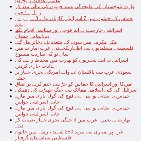
عالمی عدالت پہنچ گیا
بھارت بلوچستان کی علیحدگی پسند قوتوں کی مالی مدد کر
رہا ہے: چین
حماس کے حملوں میں 7 اسرائیلی گاڑیاں تباہ، 3 صہیونی
ہلاک
اسرائیلی جارحیت نے اپنا فوجی اور سیاسی انجام لکھ
دیا،اسامہ حمدان
مکہ مکرمہ میں سونے کے متعدد نئے ذخائر مل گئے
فلسطینی مسلمانوں سے اظہاریکجہتی، عرب امارات میں
سال نو کی تقاریب منسوخ
اسرائیل نے اپنے شہریوں کو بھارت میں محتاط رہنے کی
ہدایات جاری کردیں
سعودی عرب سے پاکستان آنے والے امریکی بحری جہاز پر
حملہ
امریکا اور اسرائیل کا حماس کو جڑ سے ختم کرنے پر اتفاق
اسرائیل کی کئی اسلامی ممالک سے جنگ چھیڑنے کی دھمکی
حماس نہ بچاتی تو اپنی ہی فوج کی گولہ باری میں مارے
جاتے، اسرائیلی خواتین
حماس نہ بچاتی تو اپنی ہی فوج کی گولہ باری میں مارے
جاتے، اسرائیلی خواتین
بھارت نے بحیرہ عرب میں 3 جنگی بحری جہاز تعینات کر
دیئے
غزہ پر بمباری سے مزید 250 شہید ، رملہ میں خاتون
فلسطینی سیاستدان گرفتار