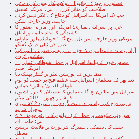
فصلوں پر چھڑکے جانیوالے دو کیمیکل بچوں کی دماغی
صلاحیت کو متاثر کررہے ہیں، امریکی تحقیق
جب تک امریکا ہے اسرائیل کو دفاع کی فکر نہیں کرنی
چاہیے: وزیر خارجہ بلنکن
غزہ پر اسرائیلی بمباری؛ امریکی اور اماراتی صدور کا
کشیدگی کے جلد خاتمے پر اتفاق
امریکی وزیر خارجہ اسرائیل پہنچ گئے؛ جوبائیڈن اور اماراتی
صدر کی ٹیلی فونک گفتگو
’آزاد ریاست فلسطینیوں کا حق ہے‘؛ روسی صدر نے ثالثی کی
پیشکش کردی
حماس خون کا پیاسا، اسرائیل پر حملے شیطانی عمل ہے:
امریکی صدر
مظاہرین نے اپوزیشن لیڈر پر گلیٹر پھینک دیا
دنیا بھر کے مسلمان اسرائیل سے عظیم فتح پر جمعے کو ’یومِ
طوفانِ اقصیٰ‘ منائیں؛ حماس
اسرائیل میں سائرن بج گئے،حماس کا عسقلان کے رہائشیوں
کو شہر چھوڑنے کا الٹی میٹم
بھارتی فوج کی ریاستی دہشت گردی میں مزید 2 کشمیری
نوجوان شہید
< > صیہونی حکومت پر حملہ کرنے والوں کے ہاتھ چومتے
ہیں؛ خامنہ ای
حملے کی دھمکی ،ہیمبرگ ایئر پورٹ پر فلائیٹ آپریشن
معطل
بنگلادیش کی سابق وزیراعظم کی طبیعت انتہائی ناساز