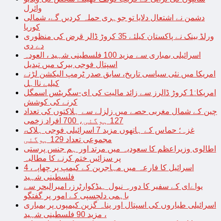
وائرل
دشمن نے اشتعال دلایا تو جوہری حملہ کردیں گے، شمالی
کوریا
ورلڈ بینک نے پاکستان کیلئے 35 کروڑ ڈالر قرض کی منظوری
دے دی
اسرائیلی بمباری سے مزید 100 فلسطینی شہید ، العودہ
اسپتال فوجی بیرک میں تبدیل
امریکا میں نئی سیاسی تاریخ، سابق صدر ٹرمپ الیکشن لڑنے
کیلیے نااہل
امریکا:1 کروڑ ڈالرز سے زائد مالیت کی ای-سگریٹس اسمگل
کرنے کی کوشش
چین کے شمال مغربی حصے میں زلزلے سے ہلاکتوں کی تعداد
127 ہوگئی، 700 افراد زخمی
غزہ؛ حماس کے ہاتھوں مزید 7 اسرائیلی فوجی ہلاک،
مجموعی تعداد 129 ہوگئی
اطالوی وزیراعظم کا سعودیہ میں مرتد اور ہم جنس پرستی
پر سزائیں ختم کرنے کا مطالبہ
اسرائیل کا فارعہ میں مہاجرین کے کیمپ پر چھاپہ، 4
فلسطینی شہید
یواےای کے سفیر کا دورہ نیول ہیڈکوارٹرز، امیرالبحر سے
باہمی دلچسپی کے امور پر گفتگو
اسرائیلی طیاروں کی اسپتال اور پناہ گزین کیمپوں پر بمباری
، مزید 90 فلسطینی شہید