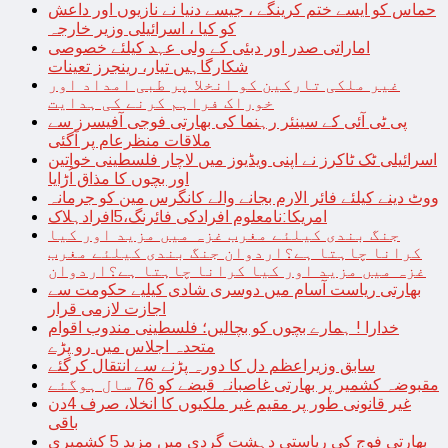
حماس کو ایسے ختم کرینگے ، جیسے دنیا نے نازیوں اور داعش
کو کیا ، اسرائیلی وزیر خارجہ
اماراتی صدر اور دبئی کے ولی عہد کیلئے خصوصی
شکارگاہیں تیار، رینجرز تعینات
غیر ملکی تارکین کو انخلا پر طبی امداد اور
خوراک فراہم کرنے کی ہدایت
پی ٹی آئی کے سینئر رہنما کی بھارتی فوجی آفیسرز سے
ملاقات منظرعام پر آگئی
اسرائیلی ٹک ٹاکرز نے اپنی ویڈیوز میں لاچار فلسطینی خواتین
اور بچوں کا مذاق اُڑایا
ووٹ دینے کیلئے فائر الارم بجانے والے کانگرس مین کو جرمانہ
امریکا:نامعلوم افرادکی فائرنگ،5افرادہلاک
جنگ بندی کیلئے مغرب غزہ میں مزید اور کیا
کرانا چاہتا ہے؟اردوان جنگ بندی کیلئے مغرب
غزہ میں مزید اور کیا کرانا چاہتا ہے؟اردوان
بھارتی ریاست آسام میں دوسری شادی کیلیے حکومت سے
اجازت لازمی قرار
خدارا ! ہمارے بچوں کو بچالیں؛ فلسطینی مندوب اقوام
متحدہ اجلاس میں رو پڑے
سابق وزیراعظم دل کا دورہ پڑنے سے انتقال کرگئے
مقبوضہ کشمیر پر بھارتی غاصبانہ قبضے کو 76 سال ہوگئے
غیر قانونی طور پر مقیم غیر ملکیوں کا انخلا، صرف 4دن
باقی
بھارتی فوج کی ریاستی دہشت گردی میں مزید 5 کشمیری