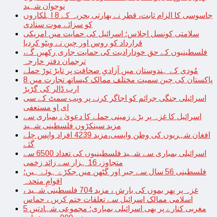
نوجوان شہید
جاسوسی کا الزام ثابت، قطر نے بھارتی بحریہ کے 8 اہلکاروں
کو سزائے موت سنادی
سلامتی کونسل اجلاس؛ اسرائیل کی حمایت میں امریکی
قرارداد کو روس اور چین نے ویٹو کردیا
فلسطینیوں کے حق خودارادیت کی حمایت جاری رکھیں گے،
ترجمان دفتر خارجہ
مُودی کے ہندوستان میں آزادیِ صحافت پر تابڑ توڑ حملے
پاکستان کی چین سمیت مختلف ممالک کیساتھ تجارت میں 8
ارب ڈالر کی گڑبڑ
اسرائیلی جنگی جرائم کو اجاگر کرنے پر ویب سمٹ کے سی
ای او مستعفی
اسرائیل کا غزہ پر بڑے زمینی حملے کا دعویٰ ، بمباری سے
مزید سینکڑوں فلسطینی شہید
افغان شہریوں کی وطن واپسی،مزید 4239 افراد واپس چلے
گئے
اسرائیلی بمباری سے شہید فلسطینیوں کی تعداد 6500 سے
متجاوز، 16 ہزار سے زائد زخمی
فلسطینی 56 سال سے جبر اور گٹھن میں جکڑے ہوئے ہیں؛
اقوامِ متحدہ
غزہ پر پھر بموں کی بارش ، مزید 704 فلسطینی شہید ،
اسلامی ممالک اسرائیل سے تعلقات ختم کریں ، حماس
مغربی کنارے پر بھی اسرائیلی بمباری؛ مجموعی شہادتیں 5