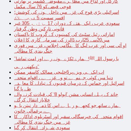
کارگل اور لداخ میں مظاہرے،مقبوضہ کشمیر پر بھارتی
فوجی قبضےکو 76 سال مکمل
اسرائیلی برّی فوج کی غزہ میں داخل ہونے کی کوشش؛
افسر سمیت 5 فوجی ہلاک
سعودی عرب ، ایک ہفتے کے دوران 17 ہزار ، 305 غیر
قانونی تارکین وطن گرفتار
اماراتی رئیل سٹیٹ کی کمپنیوں کے گروپ کا پاکستان
میں20سے 25ارب ڈالرز کی سرمایہ کاری کا اعلان
او آئی سی اور عرب لیگ کا ہنگامی اجلاس، غزہ میں فوری
جنگ بندی کا مطالبہ
’’یا رسول اللہﷺ! ہمارے ٹکڑے ہوتے رہے اور امت تماشا
دیکھتی رہی‘‘
اب ایک ہی ویزےپر6خلیجی ممالک کاسفر ممکن
دنیا میں کوئی جہنم ہے تو وہ غزہ ہے ، اقوام متحدہ
اسرائیل اور حماس کے درمیان قیدیوں کے تبادلے کا معاہدہ
طے پا گیا
چاند کے پہلے انسانی مشن ’اپولو 8‘ کی قیادت کرنے والے
خلاباز انتقال کرگئے
ہمارے ساتھ جو کچھ ہو رہا ہے اس کا ذمہ دار نیتن یاہو
ہے، یرغمالی خاتون
اقوام متحدہ کی خیرسگالی سفیر اور آسٹریلوی اداکارہ کا
غزہ میں جنگ بندی کا مطالبہ
سعودی شہزادہ انتقال کر گیا