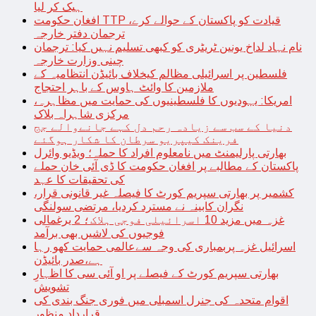
ہیک کر لیا
افغان حکومت TTP قیادت کو پاکستان کے حوالے کرے،
ترجمان دفتر خارجہ
نام نہاد لداخ یونین ٹریٹری کو کبھی تسلیم نہیں کیا: ترجمان
چینی وزارت خارجہ
فلسطین پر اسرائیلی مظالم کیخلاف بائیڈن انتظامیہ کے
ملازمین کا وائٹ ہاوس کے باہر احتجاج
امریکا: یہودیوں کا فلسطینیوں کی حمایت میں مظاہرہ،
مرکزی شاہراہ بلاک
دنیا کے سب سے زیادہ رحم دل کہے جانےوالے جج
فرینک کیپریو سرطان کا شکار ہوگئے
بھارتی پارلیمنٹ میں نامعلوم افراد کا حملہ؛ ویڈیو وائرل
پاکستان کے مطالبے پر افغان حکومت کا ڈی آئی خان حملے
کی تحقیقات کا عہد
کشمیر پر بھارتی سپریم کورٹ کا فیصلہ غیر قانونی قرار،
نگران کابینہ نے مسترد کردیا، مرتضی سولنگی
غزہ میں مزید 10 اسرائیلی فوجی ہلاک؛ 2 یرغمالی
فوجیوں کی لاشیں بھی برآمد
اسرائیل غزہ پربمباری کی وجہ سےعالمی حمایت کھو رہا
ہے،صدر بائیڈن
بھارتی سپریم کورٹ کے فیصلے پر او آئی سی کا اظہارِ
تشویش
اقوام متحدہ کی جنرل اسمبلی میں فوری جنگ بندی کی
قرارداد منظور