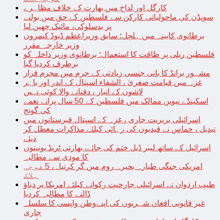
کارگل اور لداخ میں بھارت کے خلاف مظاہرے
سویڈن کی ماحولیاتی کارکن سے فلسطین کے حق میں بولنے
پر بدسلوکی، مائیک چھین لیا
برطانوی کابینہ میں ہلچل؛ سابق وزیراعظم ڈیوڈ کیمرون
وزیر خارجہ مقرر
فلسطین ریلی پر طاقت کا استعمال؛ برطانوی وزیر داخلہ کو
برطرف کردیا گیا
مشہور برانڈ کا بانی جنسی زیادتی کے جرم میں مجرم قرار
غزہ میں قیامت صغریٰ ، الشفاء اسپتال کے اندر اور باہر
لاشوں کے انبار ، دفنانے والا کوئی نہیں
اسکینڈے نیوین ممالک میں فلسطین کے 50 سال پرانے نغمے
کی گونج
اسرائیلی بربریت جاری ، غزہ کے اسپتال قبرستانوں میں
تبدیل ، حماس نے قیدیوں کی رہائی کیلئے مذاکرات معطل کر
دیئے
اسرائیل کے ساتھ لیبر ڈیل ختم کی جائے، بھارتی ٹریڈ یونینوں
کا مودی سے مطالبہ
امریکی جنگی طیارہ بحیرہ روم میں گر کرتباہ، 5 فوجی
ہلاک
طیب اردوان نے اسرائیلی جارحیت رکوانے کیلئے امریکا پر دباؤ
ڈالنے کا مطالبہ کردیا
غیر قانونی افغان شہریوں کی اپنےوطن واپسی کا سلسلہ
جاری