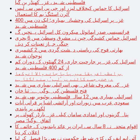
فلسطینی شہید ، غزہ کھنڈر بن گیا
اسرائیل کا حماس کیخلاف لیزر اور جی پی ایس سے لیس
‘آئرن اسٹنگ’ بم کا استعمال
غزہ پر اسرائیل کی وحشیانہ بمباری؛ ایک دن میں 400
فلسطینی شہید
فرانسیسی صدر ایمانوئل میکرون کل اسرائیل پہنچیں گے
اسرائیل حماس کشیدگی چین نے مشرق وسطیٰ میں 6 بحری
جنگی جہاز تعینات کر دیئے
بھارتی فوج کی ریاستی دہشت گردی میں 2 کشمیری
نوجوان شہید
اسرائیل کی غزہ پر جارحیت جاری، 24 گھنٹوں کے دوران کم
از کم 400 فلسطینی شہید
براعظم افریقا میں پایا جانے والا انوکھا
درخت، جسے کاٹنے پر ’لہو‘ رسنے لگتا ہے
غزہ کی معروف شاعرہ بھی اسرائیلی بمباری میں شہید
فتح فلسطین کی ہوگی ہے: ثنا خان
اسرائیلی بمباری میں 12 سالہ فلسطینی یوٹیوبر بھی شہید
سعودی عرب میں زیورات اور آرائشی اشیا پر قرآنی آیات
لکھنے پر پابندی
پناہ گزینوں اور امدادی سامان کیلیے غزہ بارڈر کھولنے پر
اتفاق ہوگیا؛ مصر
اقوام متحدہ نے 8 سال سے ایران پر عائد پابندیوں کے خاتمے کا
اعلان کر دیا
آئی ایم ایف کی کڑی شرط، حکومت نے بھی بڑا فیصلہ کر لیا