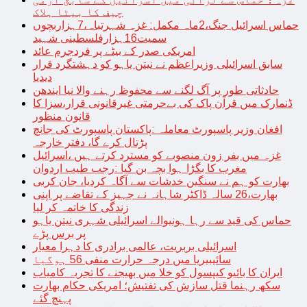
چیف کا بیٹا ہلاک
حماس اسرائیل جنگ،2ماہ مکمل: غزہ شہرتباہ،7ہزاربچوں
سمیت16ہزارفلسطینی شہید
امریکی صدر کے بیٹے پر فردجرم عائد
سابق اسرائیلی وزیراعظم نے نیتن یاہو کو دہشتگرد قرار
دیدیا
حادثاتی طور پر آگ لگنے سے محفوظ رہنے والا نیا ایندھن
ڈنمارک میں قرآن پاک کی بےحرمتی غیرقانونی قرار،سزا کا
قانون منظور
افغان وزیر پاسپورٹ معاملہ :پاکستان پاسپورٹ کی جانچ
پڑتال کرے گا، دفتر خارجہ
غزہ میں بفر زون منصوبے کو مسترد کرتے ہیں ،اسرائیل
مغرب کا بگڑا ہوا بچہ بن گیا :رجب طیب اردوان
بھارت کو ہم نے سنگین خدشات سے آگاہ کردیا، جان کربی
بھارت،26 سالہ ڈاکٹر شاہانہ نے جہیز کے تقاضے پر اپنی
زندگی کا خاتمہ کر لیا
حماس کی قید سے رہا ہونیوالے اسرائیلی شہری نیتن یاہو
پر برس پڑے
اسرائیلی بربریت، عالمی برادری کا دہرا معیار
سائیبیریا میں درجہ حرارت منفی 56 ہوگیا
ایران کا بائیو کیپسول کو خلا میں بھیجنے کا تجربہ کامیاب
سکھ رہنما قتل سازش کی تفتیش؛ امریکی حکام بھارت
پہنچ گئے