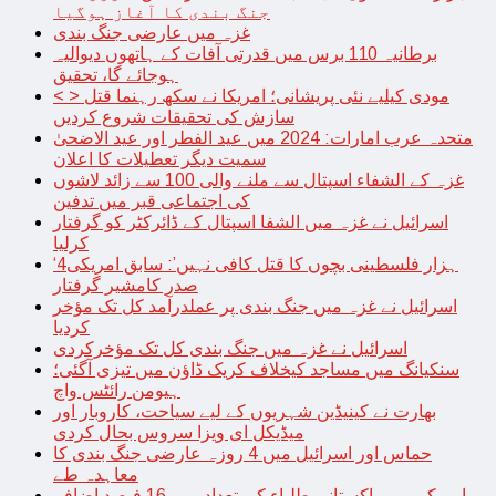
جنگ بندی کا آغاز ہوگیا
غزہ میں عارضی جنگ بندی
برطانیہ 110 برس میں قدرتی آفات کے ہاتھوں دیوالیہ
ہوجائے گا، تحقیق
< > مودی کیلیے نئی پریشانی؛ امریکا نے سکھ رہنما قتل
سازش کی تحقیقات شروع کردیں
متحدہ عرب امارات: 2024 میں عید الفطر اور عید الاضحیٰ
سمیت دیگر تعطیلات کا اعلان
غزہ کے الشفاء اسپتال سے ملنے والی 100 سے زائد لاشوں
کی اجتماعی قبر میں تدفین
اسرائیل نے غزہ میں الشفا اسپتال کے ڈائرکٹر کو گرفتار
کرلیا
‘4ہزار فلسطینی بچوں کا قتل کافی نہیں’: سابق امریکی
صدر کامشیر گرفتار
اسرائیل نے غزہ میں جنگ بندی پر عملدرآمد کل تک مؤخر
کردیا
اسرائیل نے غزہ میں جنگ بندی کل تک مؤخرکردی
سنکیانگ میں مساجد کیخلاف کریک ڈاؤن میں تیزی آگئی؛
ہیومن رائٹس واچ
بھارت نے کینیڈین شہریوں کے لیے سیاحت، کاروبار اور
میڈیکل ای ویزا سروس بحال کردی
حماس اور اسرائیل میں 4 روزہ عارضی جنگ بندی کا
معاہدہ طے
امریکہ میں پاکستانی طلباء کی تعداد میں 16 فیصد اضافہ