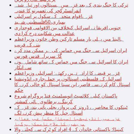
ترکی کا جنگ بندی کے بعد غزہ میں ہسپتالوں اور تباہ شدہ
انفرانسٹرکچر کی تعمیرنو کا عندیہ
غزہ ،اقوام متحدہ کے سکول پر اسرائیلی
بمباری،50فلسطینی شہید
جنوبی افریقا نے اسرائیل کیخلاف بین الاقوامی فوجداری
عدالت میں شکایت درج کرا دی
ہالینڈ میں پہلی بار مسلم تارکین وطن خاتون وزیراعظم
بننے کے قریب
ایران اسرائیل سے جنگ میں حماس کی ہر ممکن مدد کرے
گا: سربراہ قدس فورس
ایران کا اسرائیل سے جنگ میں حماس کے ساتھ شامل ہونے
سے انکار
غزہ پر قبضے کا ارادہ نہیں رکھتے: اسرائیلی وزیراعظم
اسرائیل کے فلسطینی اسپتالوں پر حملےجاری، انڈونیشیا
اسپتال کام کرنےسے قاصر، ابن سینا اسپتال کو خالی کرنے کا
حکم
پاکستان کیلیے کلائمیٹ انویسٹمنٹ فنڈ پروگرام شروع
کرینگے، برطانوی ہائی کمشنر
ٹینکوں کا محاصرہ، ڈرونز کی پرواز، بجلی پانی بند، غزہ کے
اسپتال جیل کا منظر پیش کرنے لگے
غزہ میں انڈونیشیا اسپتال مکمل غیر فعال،
مریضوں کا علاج ناممکن ہوگیا
کینیڈا؛ پاکستانی خاندان کے 4 افراد کو ٹرک سے کچلنے والا