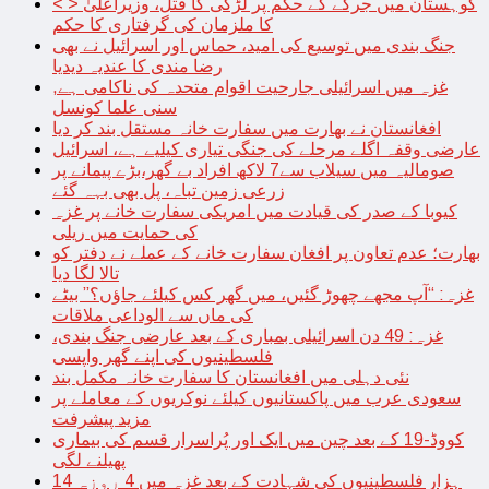
< > کوہستان میں جرگے کے حکم پر لڑکی کا قتل، وزیراعلیٰ
کا ملزمان کی گرفتاری کا حکم
جنگ بندی میں توسیع کی امید، حماس اور اسرائیل نے بھی
رضا مندی کا عندیہ دیدیا
غزہ میں اسرائیلی جارحیت اقوام متحدہ کی ناکامی ہے,
سنی علما کونسل
افغانستان نے بھارت میں سفارت خانہ مستقل بند کر دیا
عارضی وقفہ اگلے مرحلے کی جنگی تیاری کیلیے ہے، اسرائیل
صومالیہ میں سیلاب سے7 لاکھ افراد بے گھر،بڑے پیمانے پر
زرعی زمین تباہ، پل بھی بہہ گئے
کیوبا کے صدر کی قیادت میں امریکی سفارت خانے پر غزہ
کی حمایت میں ریلی
بھارت؛ عدم تعاون پر افغان سفارت خانے کے عملے نے دفتر کو
تالا لگا دیا
غزہ: “آپ مجھے چھوڑ گئیں، میں گھر کس کیلئے جاؤں؟” بیٹے
کی ماں سے الوداعی ملاقات
غزہ: 49 دن اسرائیلی بمباری کے بعد عارضی جنگ بندی،
فلسطینیوں کی اپنے گھر واپسی
نئی دہلی میں افغانستان کا سفارت خانہ مکمل بند
سعودی عرب میں پاکستانیوں کیلئے نوکریوں کے معاملے پر
مزید پیشرفت
کووڈ-19 کے بعد چین میں ایک اور پُراسرار قسم کی بیماری
پھیلنے لگی
14 ہزار فلسطینیوں کی شہادت کے بعد غزہ میں 4 روزہ