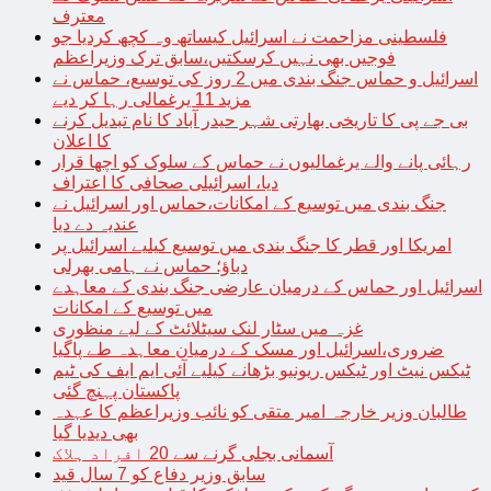
معترف
فلسطینی مزاحمت نے اسرائیل کیساتھ وہ کچھ کردیا جو
فوجیں بھی نہیں کرسکتیں،سابق ترک وزیراعظم
اسرائیل و حماس جنگ بندی میں 2 روز کی توسیع، حماس نے
مزید 11 یرغمالی رہا کر دیے
بی جے پی کا تاریخی بھارتی شہر حیدر آباد کا نام تبدیل کرنے
کا اعلان
رہائی پانے والے یرغمالیوں نے حماس کے سلوک کو اچھا قرار
دیا، اسرائیلی صحافی کا اعتراف
جنگ بندی میں توسیع کے امکانات،حماس اور اسرائیل نے
عندیہ دے دیا
امریکا اور قطر کا جنگ بندی میں توسیع کیلیے اسرائیل پر
دباؤ؛ حماس نے ہامی بھرلی
اسرائیل اور حماس کے درمیان عارضی جنگ بندی کے معاہدے
میں توسیع کے امکانات
غزہ میں سٹار لنک سیٹلائٹ کے لیے منظوری
ضروری،اسرائیل اور مسک کے درمیان معاہدہ طے پاگیا
ٹیکس نیٹ اور ٹیکس ریونیو بڑھانے کیلیے آئی ایم ایف کی ٹیم
پاکستان پہنچ گئی
طالبان وزیر خارجہ امیر متقی کو نائب وزیراعظم کا عہدہ
بھی دیدیا گیا
آسمانی بجلی گرنے سے 20 افراد ہلاک
سابق وزیر دفاع کو 7 سال قید