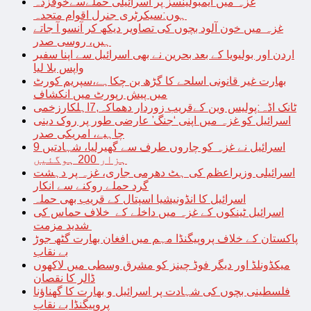
غزہ میں ایمبولینسز پر اسرائیلی حملےسےخوفزدہ
ہوں:سیکرٹری جنرل اقوام متحدہ
غزہ میں خون آلود بچوں کی تصاویر دیکھ کر آنسو آ جاتے
ہیں، روسی صدر
اردن اور بولیویا کے بعد بحرین نے بھی اسرائیل سے اپنا سفیر
واپس بلا لیا
بھارت غیر قانونی اسلحے کا گڑھ بن چکاہے،سپریم کورٹ
میں پیش رپورٹ میں انکشاف
ٹانک اڈہ:پولیس وین کےقریب زوردار دھماکہ,7اہلکارزخمی
اسرائیل کو غزہ میں اپنی ‘جنگ’ عارضی طور پر روک دینی
چاہیے، امریکی صدر
اسرائیل نے غزہ کو چاروں طرف سے گھیرلیا، شہادتیں 9
ہزار 200 ہوگئیں
اسرائیلی وزیراعظم کی ہٹ دھرمی جاری، غزہ پر دہشت
گرد حملے روکنے سے انکار
اسرائیل کا انڈونیشیا اسپتال کے قریب بھی حملہ
اسرائیل ٹینکوں کے غزہ میں داخلے کے خلاف حماس کی
شدید مزمت
پاکستان کے خلاف پروپیگنڈا مہم میں افغان بھارت گٹھ جوڑ
بے نقاب
میکڈونلڈ اور دیگر فوڈ چینز کو مشرق وسطی میں لاکھوں
ڈالر کا نقصان
فلسطینی بچوں کی شہادت پر اسرائیل و بھارت کا گھناؤنا
پروپیگنڈا بے نقاب