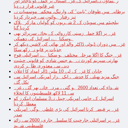
رہنماؤں نےاسرائیل کے غزہ اسپتال پر حملے کو ناجائز اور
غیر قانونی قرار دے دیا
برطانیہ میں طوفان “بابت” کی وارننگ، محکمہ موسمیات نے
تیز رفتار ہوائوں سے خبردار کردیا
بیلجیئم میں سویڈن کے 2 شہریوں کو گولیاں مارکر ہلاک
کردیا گیا
غزہ پر اگلا حملہ زمینی کارروائی کے بجائے سرپرائز بھی
ہوسکتا ہے، اسرائیل کی دھمکی
غزہ میں دوران ڈیوٹی ڈاکٹر والد اور بھائی کی لاشیں دیکھ کر
جذبات پر قابو نہ رکھ سکا
غزہ جنگ کا اگلا مرحلہ مختلف ہو سکتا ہے، اسرائیلی فوج
بھارتی سپریم کورٹ نے ہم جنس شادی کو قانونی حیثیت
دینے سے معذوری ظاہر کردی
جاپان کا غزہ کے لیے 10 ملین ڈالر امداد کا اعلان
جنگ مزید پھیلنے کا خدشہ ، ایک ہزار امریکی اسرائیل سے
نکل گئے
شہداء کی تعداد 2600 ہو گئی ، مردہ خانے بھر گئے ، غزہ
سے 11 لاکھ فلسطینیوں کا انخلاء
اسرائیل کے حامی امریکی چینل نے3 مسلمان اینکرز کو
معطل کردیا
غزہ پر قبضہ کرنا اسرائیل کی بڑی غلطی ہوگی: امریکی
صدر
غزہ پر اسرائیلی جارحیت کا سلسلہ جاری، 2600 سے زائد
فلسطینی شہید