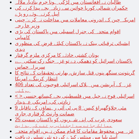
طالبان نے افغانستان میں لڑکی ہونا جرم بنادیا، ملالہ
حکمراں شمالی کوریا خواتین سے زیادہ بچے پیدا کرنے کی
اپیل کرتے ہوئے رو پڑے
امریکہ چین کے اندرونی معاملات میں مداخلت نہ کرے: چینی
وزیر خا رجہ
اقوام متحدہ کی جنرل اسمبلی میں پاکستان کی بڑی
کامیابی
ایشیائی ترقیاتی بینک نے پاکستان کیلئے قرض کی منظوری
دیدی
یونان کشتی حادثے کا مرکزی ملزم گرفتار
پاکستان اسرائیل کو دھمکی دے تو غزہ جنگ رک سکتی ہے،
سربراہ حماس
گرپتونت سنگھ پنوں قتل سازش، بھارتی تحقیقات کے نتائج کا
انتظار کرینگے، امریکا
غزہ کے آپریشن میں ہلاک اسرائیلی فوجیوں کی تعداد 406
ہوگئی
< > اسرائیلی فوج نے جیل میں فلسطینی بچے کیساتھ جنسی
زیادتی کی، امریکی عہدیدار
9 مئی جلاؤگھیراؤ کیس: 8 پی ٹی آئی رہنماؤں کے ناقابل
ضمانت وارنٹ گرفتاری جاری
سعودی عرب کی اپنے شہریوں کو پاکستان سمیت 25
ممالک جانے سے اجتناب برتنے کی ہدایت
غزہ میں محفوظ مقامات کا قیام ممکن نہیں، اقوام متحدہ
آسٹریلیا میں مینٹس کیڑے کی دو نئی نسلیں دریافت