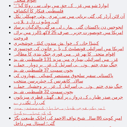
اقوام متحدہ
“ایوارڈ شو میں غزہ کے حق میں بولنے سے روکا گیا”؛
فلسطینی فنکار کا انکشاف
آن لائن آرڈر کی گئی بریانی میں سے ‘مری ہوئی چھپکلی’ نکل
آئی، ویڈیو نے دل دہلا دیے
انجوجس دن پاکستان گئی ہمارے لیے مرگئی،والدگیان پرساد
امریکا میں خوبصورت جزیرہ صرف 25 لاکھ ڈالرز میں برائے
فروخت
کینیڈا جانے کے خواہش مندوں کیلئے خوشخبری
امریکا میں اسرائیلی قونصلیٹ کے باہر خاتون کی خودسوزی
اقوام متحدہ کا پھر غزہ میں فوری جنگ بندی کا مطالبہ
غزہ میں اسرائیلی بمباری میں مزید 131 فلسطینی شہید
جنگ بندی ختم ہوتے ہی اسرئیل کے غزہ پر دوبارہ حملے،
بچوں سمیت 37 فلسطینی شہید
پاکستانی سفیر سلجوق مستنصر کیمیائی ہتھیاروں کی
سالانہ کانفرنس کے چیئرپرسن منتخب
جنگ بندی ختم ہوتے ہی اسرائیل کے غزہ پر وحشیانہ حملے،
بچوں سمیت 32 فلسطینی شہید
جرمن صدر طیارے کے دروازے پر آدھے گھنٹے قطری میزبانوں
کی راہ تکتے رہے
امریکی فوجی طیارہ جاپان کے سمندر میں
گرکرتباہ ہوگیا
امیرِ کویت 86 سالہ شیخ نواف الاحمد کی اچانک طبیعت بگڑ
گئی؛ اسپتال میں داخل