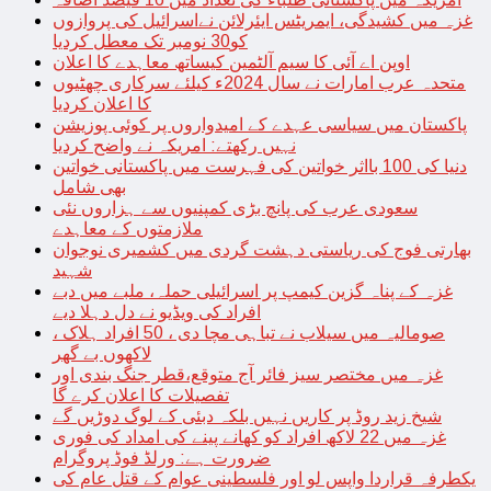
غزہ میں کشیدگی، ایمریٹس ایئرلائن نےاسرائیل کی پروازوں
کو30 نومبر تک معطل کردیا
اوپن اے آئی کا سیم آلٹمین کیساتھ معاہدے کا اعلان
متحدہ عرب امارات نے سال 2024ء کیلئے سرکاری چھٹیوں
کا اعلان کردیا
پاکستان میں سیاسی عہدے کے امیدواروں پر کوئی پوزیشن
نہیں رکھتے: امریکہ نے واضح کردیا
دنیا کی 100 بااثر خواتین کی فہرست میں پاکستانی خواتین
بھی شامل
سعودی عرب کی پانچ بڑی کمپنیوں سے ہزاروں نئی
ملازمتوں کے معاہدے
بھارتی فوج کی ریاستی دہشت گردی میں کشمیری نوجوان
شہید
غزہ کے پناہ گزین کیمپ پر اسرائیلی حملہ، ملبے میں دبے
افراد کی ویڈیو نے دل دہلا دیے
صومالیہ میں سیلاب نے تباہی مچا دی ، 50 افراد ہلاک ،
لاکھوں بے گھر
غزہ میں مختصر سیز فائر آج متوقع،قطر جنگ بندی اور
تفصیلات کا اعلان کرے گا
شیخ زید روڈ پر کاریں نہیں بلکہ دبئی کے لوگ دوڑیں گے
غزہ میں 22 لاکھ افراد کو کھانے پینے کی امداد کی فوری
ضرورت ہے: ورلڈ فوڈ پروگرام
یکطرفہ قراردا واپس لو اور فلسطینی عوام کے قتل عام کی