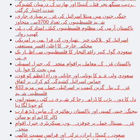
ہردیپ سنگھ نجر قتل، کینیڈا اور بھارت کے درمیان کشیدگی
شدت اختیار کرگئی
جنگی جنون میں مبتلا اسرائیل کی غزہ پربمباری جاری،
شہید فلسطینیوں کی تعداد 3700سے متجاوز
پاکستان آرمی کی مظلوم فلسطینیوں کیلئے امداد کی پہلی
کھیپ روانہ
اسرائیل کو ہلاکت خیز ہتھیاروں کی فراہمی پر امریکی
محکمہ خارجہ کا اعلیٰ افسر مستعفی
سعودی گول کیپر راغد النجار کا فلسطینیوں سے اظہار یک
جہتی
پاکستان غزہ کے معاملے پراقوام متحدہ کی جنرل اسمبلی
میں بحث کا خواہاں
سعودی ولی عہد کا یونانی اور جاپانی وزراء اعظم کو فون،
حماس اسرائیل کشیدگی کم کرانے پر اتفاق
غزہ کے پناہ گزین کیمپ پر اسرائیلی حملے میں مزید 433
فلسطینی شہید
دل کا دورہ پڑنے کا ڈرامہ رچا کر شہری نے کئی ریستورانوں
کو چونا لگا دیا
بیجنگ: چینی کمپنی اور پاکستان ریفائنری کے مابین ڈیڑھ ارب
ڈالر کا ایم او یو سائن
غزہ ہسپتال حملے پر خوفزدہ ہوں: سیکریٹری جنرل اقوامِ
متحدہ
سعودیہ، کینیڈا , ایران، ترکیہ اور فرانس سمیت عالمی