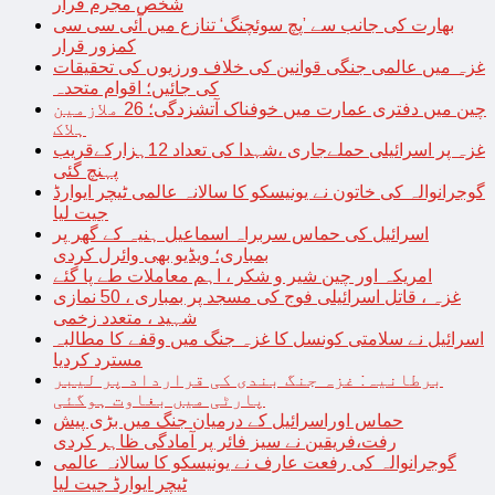
شخص مجرم قرار
بھارت کی جانب سے ’پچ سوئچنگ‘ تنازع میں آئی سی سی
کمزور قرار
غزہ میں عالمی جنگی قوانین کی خلاف ورزیوں کی تحقیقات
کی جائیں؛ اقوام متحدہ
چین میں دفتری عمارت میں خوفناک آتشزدگی؛ 26 ملازمین
ہلاک
غزہ پر اسرائیلی حملےجاری ،شہدا کی تعداد 12ہزارکےقریب
پہنچ گئی
گوجرانوالہ کی خاتون نے یونیسکو کا سالانہ عالمی ٹیچر ایوارڈ
جیت لیا
اسرائیل کی حماس سربراہ اسماعیل ہنیہ کے گھر پر
بمباری؛ ویڈیو بھی وائرل کردی
امریکہ اور چین شیر و شکر ، اہم معاملات طے پا گئے
غزہ ، قاتل اسرائیلی فوج کی مسجد پر بمباری ، 50 نمازی
شہید ، متعدد زخمی
اسرائیل نے سلامتی کونسل کا غزہ جنگ میں وقفے کا مطالبہ
مسترد کردیا
برطانیہ: غزہ جنگ بندی کی قرارداد پر لیبر
پارٹی میں بغاوت ہوگئی
حماس اوراسرائیل کے درمیان جنگ میں بڑی پیش
رفت،فریقین نے سیز فائر پر آمادگی ظاہر کردی
گوجرانوالہ کی رفعت عارف نے یونیسکو کا سالانہ عالمی
ٹیچر ایوارڈ جیت لیا