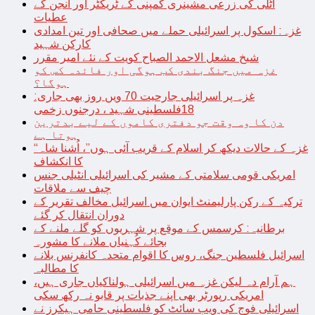
اٹلی کی زرعی مشینری کمپنی کے ٹریکٹر اور انجن کے
عطیات
غزہ: اسکول پر اسرائیلی حملے میں صحافی اور تین امدادی
کارکن شہید
شیخ مشعل الاحمد الصباح کویت کے نئے امیر مقرر
غزہ میں جنگ بندی کب ہوگی اور فائدہ کس کو
ہوگا؟
غزہ پر اسرائیلی جارحیت 70 ویں روز بھی جاری:
18فلسطینی شہید ، درجنوں زخمی
دن کا وہ وقت جو دفتری کاموں کے لیے بدترین
ہوتا ہے
“غزہ کے حالات دیکھ کر اسلام کے قریب آئی ہوں”، اُشنا شاہ
کا انکشاف
امریکی قومی سلامتی کے مشیر کی اسرائیلی انٹیلی جنس
چیف سے ملاقات
ترکیہ کے رکن پارلیمنٹ ایوان میں اسرائیل مخالف تقریر کے
دوران انتقال کر گئے
برطانیہ: کرسمس کے موقع پر شہریوں کو گلے ملنے کے
بجائے کُہنیاں ملانے کا مشورہ
اسرائیل فلسطین جنگ، روس کا اقوام متحدہ کانفرنس بلانے
کا مطالبہ
ہم آرام دہ لیکن غزہ میں اسرائیلی ہولناکیاں جاری ہیں،
امریکی رپورٹر بھی اپنے جذبات پر قابو نہ رکھ سکی
اسرائیلی فوج کی ویب سائٹ کو فلسطینی حامی ہیکرز نے