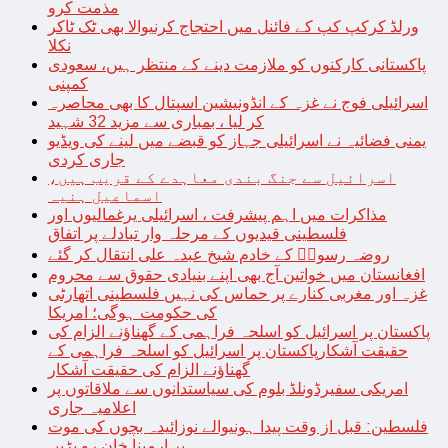
مذمت کرو
ورلڈ کرکپ کپ کے فائنل میں احتجاج کرنیوالا بھی ٹک ٹاکر
نکلا
پاکستانی کارکنوں کو ملازمت دینے کے منتظر ہیں، سعودی
کمپنی
اسرائیلی فوج نے غزہ کے انڈونیشین اسپتال کا بھی محاصرہ
کر لیا ، بمباری سے مزید 32 شہید
یمنی فضائیہ نے اسرائیلی جہاز کو قبضے میں لینے کی ویڈیو
جاری کردی
اسرائیل سے جنگ بندی معاہدے کے قریب ہیں،
اسماعیل ہنیہ
مذاکرات میں اہم پیشرفت ، اسرائیلی یرغمالیوں اور
فلسطینی قیدیوں کے مرحلہ وار تبادلے پر اتفاق
روضہ رسولؐ کے خادم شیخ عبدہ علی انتقال کر گئے
افغانستان میں خواتین آج بھی اپنے بنیادی حقوق سے محروم
غزہ اور مغربی کنارے پر حماس کی نہیں فلسطینی اتھارٹی
کی حکومت ہوگی؛ امریکا
پاکستان پر اسرائیل کو اسلحہ فراہمی کے گھناؤنے الزام کی
حقیقت آشکارپاکستان پر اسرائیل کو اسلحہ فراہمی کے
گھناؤنے الزام کی حقیقت آشکار
امریکی سفیرڈونلڈ بلوم کی سیاستدانوں سے ملاقاتوں پر
اعلامیہ جاری
فلسطین: قبل از وقت پیدا ہونیوالے نوزائیدہ بچوں کی موت
پر ارمینا خان رو پڑیں