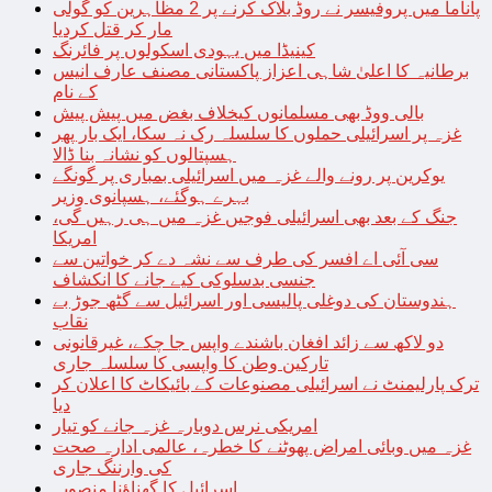
پاناما میں پروفیسر نے روڈ بلاک کرنے پر 2 مظاہرین کو گولی
مار کر قتل کردیا
کینیڈا میں یہودی اسکولوں پر فائرنگ
برطانیہ کا اعلیٰ شاہی اعزاز پاکستانی مصنف عارف انیس
کے نام
بالی ووڈ بھی مسلمانوں کیخلاف بغض میں پیش پیش
غزہ پر اسرائیلی حملوں کا سلسلہ رک نہ سکا، ایک بار پھر
ہسپتالوں کو نشانہ بنا ڈالا
یوکرین پر رونے والے غزہ میں اسرائیلی بمباری پر گونگے
بہرے ہوگئے، ہسپانوی وزیر
جنگ کے بعد بھی اسرائیلی فوجیں غزہ میں ہی رہیں گی،
امریکا
سی آئی اے افسر کی طرف سے نشہ دے کر خواتین سے
جنسی بدسلوکی کیے جانے کا انکشاف
ہندوستان کی دوغلی پالیسی اور اسرائیل سے گٹھ جوڑ بے
نقاب
دو لاکھ سے زائد افغان باشندے واپس جا چکے، غیرقانونی
تارکین وطن کا واپسی کا سلسلہ جاری
ترک پارلیمنٹ نے اسرائیلی مصنوعات کے بائیکاٹ کا اعلان کر
دیا
امریکی نرس دوبارہ غزہ جانے کو تیار
غزہ میں وبائی امراض پھوٹنے کا خطرہ، عالمی ادارہ صحت
کی وارننگ جاری
اسرائیل کا گھناؤنا منصوبہ