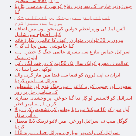
ہزار 900 سے متجاوز
چین؛ وزیر خارجہ کے بعد وزیر دفاع کو بھی عہدے سے ہٹا دیا
گیا
اسرائیل غزہ میں جنگی جرائم کا مرتکب
ہورہاہے،منیراکرم
آئس لینڈ کی وزیراعظم خواتین کی تنخواہوں میں اضافے
کیلیے احتجاج میں شامل
پیروں پر 30 تلواریں متوازن رکھنے کا عالمی ریکارڈ قائم
کیا خاموشی ہمیں بچا لے گی؟
اسرائیل حماس تنازع سے تیسری عالمی جنگ کا خطرہ ہے،
ایلون مسک
عدالت نے مجرم کوایک سال تک 50 نیم کے درخت لگانے کی
انوکھی سزا سنا دی
ایران نے اپنے ڈرون کو فضا سے فضا میں مار کرنے والے
میزائل سے لیس کردیا
سعودیہ اور جنوبی کوریا کا غزہ میں جنگ بندی اور فلسطین
کے سیاسی حل پر زور
اسرائیل کو لائسنس ٹو کِل دیا گیا جو غزہ پر وحشیانہ بمباری
کر رہا ہے، امیرِ قطر
آواز سن کر 10 سیکنڈ میں ذیا بیطس کی تشخیص کرنے والا
اے آئی ماڈل
گوگل میپ نے اسرائیل اور غزہ میں لائیو ٹریفک ڈیٹا معطل
کردیا
اسرائیل کی رات بھر بمباری ، میزائل حملے ، مزید 110