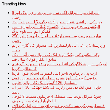
Trending Now
اسرائیل میں میزائل لگنے سے بھارتی شہری ہلاک اور 6
زخمی
چین کی رہائشی عمارت میں آتشزدگی، 15 افراد ہلاک
الیکشن نتائج جوبھی ہوں پاکستان کیلئے آئی ایم ایف سے
گفتگو اہم ہے، بلوم برگ
بھارت میں مدرسہ مسمار؛ 4 مسلمان جاں بحق اور 250
زخمی
وزیرستان؛ پی ٹی آئی پارلیمنٹرین کے امیدوار کی گاڑی پر بم
حملہ
وکی لیکس کو ہیکنگ ٹولز لیک کرنے والے سی آئی اے کے
سابق اہلکار کو 40 سال قید
امریکی شہر شکاگو کی انتظامیہ نے بھی غزہ میں جنگ بندی
کا مطالبہ کردیا
ارب پتی برطانوی تاجر ڈینی لیمبو نے اسلام قبول کرلیا
جنوبی کوریا کے اپوزیشن رہنما چاقو حملے میں زخمی
مسلسل 126 گھنٹوں تک گانے والی خاتون
جاپان میں ایک دن میں زلزلے کے 155 جھٹکے، 30 افراد
ہلاک
چین؛ میزائل یونٹ سے منسلک 4 جرنیلوں سمیت 9 فوجی
اہلکارپارلیمنٹ سے برطرف
فلسطینیوں کی نسل کشی، جنوبی افریقہ اسرائیل کیخلاف