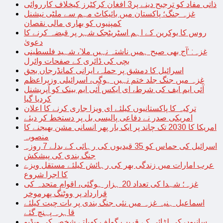
ذاتی مفاد کو ترجیح دینے پر3 افغان کرکٹرز کیخلاف کارروائی
غزہ جنگ؛ پاکستان میں بائیکاٹ مہم سے ملٹی نیشنل
کمپنیوں کو بھاری مالی نقصان
روس کا یوکرین کے اہم اسٹریٹجک شہر پر قبضہ کرنے کا
دعویٰ
غزہ: ‘آج بھی صبح ہمیں ناشتہ نہیں ملا’، شہید فلسطینی
بچی کی ڈائری کے صفحات وائرل
اسرائیل کا دمشق پر حملہ، ایرانی کمانڈرجاں بحق
غزہ میں جنگ جلد ختم نہیں ہوگی، اسرائیلی وزیراعظم
آئی ایم ایف کی شرط، ای ایکس آئی ایم بینک کو آپریشنل
کردیا گیا
ترکیہ کا پاکستانیوں کیلئے ای ویزا جاری کرنے کا اعلان
امریکی صدر نے دفاعی پالیسی بل پر دستخط کر دیئے
امریکا کا 2030 تک چاند پر ایک بار پھر انسانی مشن بھیجنے کا
منصوبہ
اسرائیل کی حماس کو 35 قیدیوں کی رہائی کے بدلے 7 روزہ
جنگ بندی کی پیشکش
عرب امارات میں زندگی بھر کی رہائش کیلئے مستقل ویزے
کا اجرا شروع
غزہ؛ شہدا کی تعداد 20 ہزار ہوگئی، اقوام متحدہ کی
قرارداد پر ووٹنگ پھرموخر
اسماعیل ہنیہ غزہ میں نئی جنگ بندی پر بات چیت کیلئے
قاہرہ پہنچ گئے
سانپوں کی لڑائی کے قریب گولف کھیلتے شخص کی ویڈیو