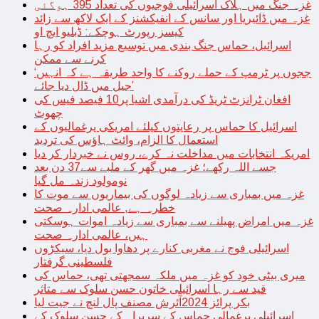
غزہ جنگ میں ہلاک اسرائیلی فوجیوں کی تعداد 395 ہوگئی
غزہ میں ڈائیریا اور سانس کے انفیکشنز کے ایک لاکھ سے زائد
کیسز رپورٹ ہوچکے: ڈبلیو ایچ او
اسرائیل، حماس جنگ بندی میں توسیع مزید افراد کو رہا
کرنے سے ممکن
‘ججوں پر ٹرمپ کے حملے روکنے کا واحد طریقہ ہے کہ انہیں
جیل میں ڈال دیا جائے’
افغان ٹرانزٹ ٹریڈ کی درآمدی اشیا پر10 فیصد فیس کی
چھوٹ
اسرائیل کا حماس پر رعایتوں کیلئے امریکی یرغمالیوں کے
استعمال کا الزام، وائٹ ہاؤس کی تردید
امریکہ انتخابات میں مداخلت نہ کرے، روس نے خبردار کر دیا
جسے اللہ رکھے؛ غزہ میں گھر کے ملبے سے37 دن بعد
نومولود زندہ مل گیا
غزہ میں بمباری سے زیادہ لوگوں کی بیماریوں سے موت کا
خطرہ ہے, عالمی ادارہ صحت
غزہ میں امراض پھیلنے سے بمباری سے زیادہ اموات ہوسکتی
ہیں، عالمی ادارہ صحت
اسرائیلی فوج نے مغربی کنارے پر دھاوا بول دیا، سیکڑوں
فلسطینی گرفتار
میری بیٹی خود کو غزہ میں ملکہ سمجھتی تھی، حماس کی
قید سے رہا اسرائیلی خاتون حسن سلوک سے متاثر
بکر پرائز 2024آئرش مصنف پال لنچ نے جیت لیا
اسرائیلی یرغمالی حماس کے سربراہ کے حسن سلوک کے