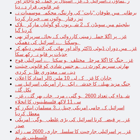
رہنماؤں نےاسرائیل کے غزہ اسپتال پر حملے کو ناجائز اور
غیر قانونی قرار دے دیا
برطانیہ میں طوفان “بابت” کی وارننگ، محکمہ موسمیات نے
تیز رفتار ہوائوں سے خبردار کردیا
بیلجیئم میں سویڈن کے 2 شہریوں کو گولیاں مارکر ہلاک
کردیا گیا
غزہ پر اگلا حملہ زمینی کارروائی کے بجائے سرپرائز بھی
ہوسکتا ہے، اسرائیل کی دھمکی
غزہ میں دوران ڈیوٹی ڈاکٹر والد اور بھائی کی لاشیں دیکھ کر
جذبات پر قابو نہ رکھ سکا
غزہ جنگ کا اگلا مرحلہ مختلف ہو سکتا ہے، اسرائیلی فوج
بھارتی سپریم کورٹ نے ہم جنس شادی کو قانونی حیثیت
دینے سے معذوری ظاہر کردی
جاپان کا غزہ کے لیے 10 ملین ڈالر امداد کا اعلان
جنگ مزید پھیلنے کا خدشہ ، ایک ہزار امریکی اسرائیل سے
نکل گئے
شہداء کی تعداد 2600 ہو گئی ، مردہ خانے بھر گئے ، غزہ
سے 11 لاکھ فلسطینیوں کا انخلاء
اسرائیل کے حامی امریکی چینل نے3 مسلمان اینکرز کو
معطل کردیا
غزہ پر قبضہ کرنا اسرائیل کی بڑی غلطی ہوگی: امریکی
صدر
غزہ پر اسرائیلی جارحیت کا سلسلہ جاری، 2600 سے زائد
فلسطینی شہید