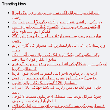
Trending Now
اسرائیل میں میزائل لگنے سے بھارتی شہری ہلاک اور 6
زخمی
چین کی رہائشی عمارت میں آتشزدگی، 15 افراد ہلاک
الیکشن نتائج جوبھی ہوں پاکستان کیلئے آئی ایم ایف سے
گفتگو اہم ہے، بلوم برگ
بھارت میں مدرسہ مسمار؛ 4 مسلمان جاں بحق اور 250
زخمی
وزیرستان؛ پی ٹی آئی پارلیمنٹرین کے امیدوار کی گاڑی پر بم
حملہ
وکی لیکس کو ہیکنگ ٹولز لیک کرنے والے سی آئی اے کے
سابق اہلکار کو 40 سال قید
امریکی شہر شکاگو کی انتظامیہ نے بھی غزہ میں جنگ بندی
کا مطالبہ کردیا
ارب پتی برطانوی تاجر ڈینی لیمبو نے اسلام قبول کرلیا
جنوبی کوریا کے اپوزیشن رہنما چاقو حملے میں زخمی
مسلسل 126 گھنٹوں تک گانے والی خاتون
جاپان میں ایک دن میں زلزلے کے 155 جھٹکے، 30 افراد
ہلاک
چین؛ میزائل یونٹ سے منسلک 4 جرنیلوں سمیت 9 فوجی
اہلکارپارلیمنٹ سے برطرف
فلسطینیوں کی نسل کشی، جنوبی افریقہ اسرائیل کیخلاف