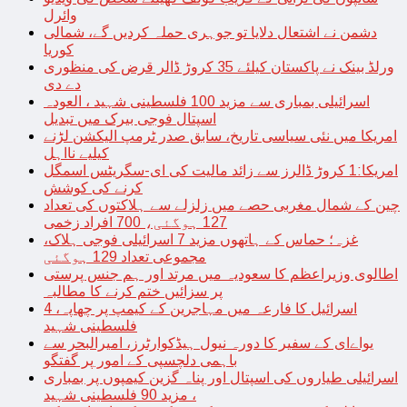
وائرل
دشمن نے اشتعال دلایا تو جوہری حملہ کردیں گے، شمالی
کوریا
ورلڈ بینک نے پاکستان کیلئے 35 کروڑ ڈالر قرض کی منظوری
دے دی
اسرائیلی بمباری سے مزید 100 فلسطینی شہید ، العودہ
اسپتال فوجی بیرک میں تبدیل
امریکا میں نئی سیاسی تاریخ، سابق صدر ٹرمپ الیکشن لڑنے
کیلیے نااہل
امریکا:1 کروڑ ڈالرز سے زائد مالیت کی ای-سگریٹس اسمگل
کرنے کی کوشش
چین کے شمال مغربی حصے میں زلزلے سے ہلاکتوں کی تعداد
127 ہوگئی، 700 افراد زخمی
غزہ؛ حماس کے ہاتھوں مزید 7 اسرائیلی فوجی ہلاک،
مجموعی تعداد 129 ہوگئی
اطالوی وزیراعظم کا سعودیہ میں مرتد اور ہم جنس پرستی
پر سزائیں ختم کرنے کا مطالبہ
اسرائیل کا فارعہ میں مہاجرین کے کیمپ پر چھاپہ، 4
فلسطینی شہید
یواےای کے سفیر کا دورہ نیول ہیڈکوارٹرز، امیرالبحر سے
باہمی دلچسپی کے امور پر گفتگو
اسرائیلی طیاروں کی اسپتال اور پناہ گزین کیمپوں پر بمباری
، مزید 90 فلسطینی شہید