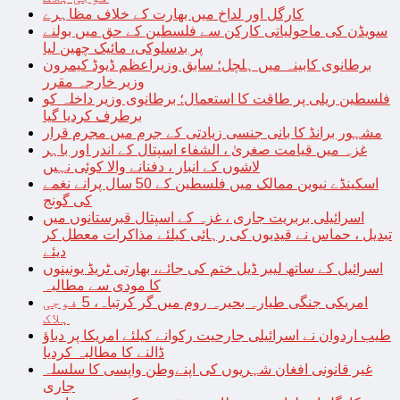
کارگل اور لداخ میں بھارت کے خلاف مظاہرے
سویڈن کی ماحولیاتی کارکن سے فلسطین کے حق میں بولنے
پر بدسلوکی، مائیک چھین لیا
برطانوی کابینہ میں ہلچل؛ سابق وزیراعظم ڈیوڈ کیمرون
وزیر خارجہ مقرر
فلسطین ریلی پر طاقت کا استعمال؛ برطانوی وزیر داخلہ کو
برطرف کردیا گیا
مشہور برانڈ کا بانی جنسی زیادتی کے جرم میں مجرم قرار
غزہ میں قیامت صغریٰ ، الشفاء اسپتال کے اندر اور باہر
لاشوں کے انبار ، دفنانے والا کوئی نہیں
اسکینڈے نیوین ممالک میں فلسطین کے 50 سال پرانے نغمے
کی گونج
اسرائیلی بربریت جاری ، غزہ کے اسپتال قبرستانوں میں
تبدیل ، حماس نے قیدیوں کی رہائی کیلئے مذاکرات معطل کر
دیئے
اسرائیل کے ساتھ لیبر ڈیل ختم کی جائے، بھارتی ٹریڈ یونینوں
کا مودی سے مطالبہ
امریکی جنگی طیارہ بحیرہ روم میں گر کرتباہ، 5 فوجی
ہلاک
طیب اردوان نے اسرائیلی جارحیت رکوانے کیلئے امریکا پر دباؤ
ڈالنے کا مطالبہ کردیا
غیر قانونی افغان شہریوں کی اپنےوطن واپسی کا سلسلہ
جاری