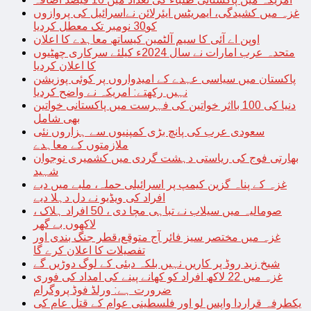
غزہ میں کشیدگی، ایمریٹس ایئرلائن نےاسرائیل کی پروازوں
کو30 نومبر تک معطل کردیا
اوپن اے آئی کا سیم آلٹمین کیساتھ معاہدے کا اعلان
متحدہ عرب امارات نے سال 2024ء کیلئے سرکاری چھٹیوں
کا اعلان کردیا
پاکستان میں سیاسی عہدے کے امیدواروں پر کوئی پوزیشن
نہیں رکھتے: امریکہ نے واضح کردیا
دنیا کی 100 بااثر خواتین کی فہرست میں پاکستانی خواتین
بھی شامل
سعودی عرب کی پانچ بڑی کمپنیوں سے ہزاروں نئی
ملازمتوں کے معاہدے
بھارتی فوج کی ریاستی دہشت گردی میں کشمیری نوجوان
شہید
غزہ کے پناہ گزین کیمپ پر اسرائیلی حملہ، ملبے میں دبے
افراد کی ویڈیو نے دل دہلا دیے
صومالیہ میں سیلاب نے تباہی مچا دی ، 50 افراد ہلاک ،
لاکھوں بے گھر
غزہ میں مختصر سیز فائر آج متوقع،قطر جنگ بندی اور
تفصیلات کا اعلان کرے گا
شیخ زید روڈ پر کاریں نہیں بلکہ دبئی کے لوگ دوڑیں گے
غزہ میں 22 لاکھ افراد کو کھانے پینے کی امداد کی فوری
ضرورت ہے: ورلڈ فوڈ پروگرام
یکطرفہ قراردا واپس لو اور فلسطینی عوام کے قتل عام کی