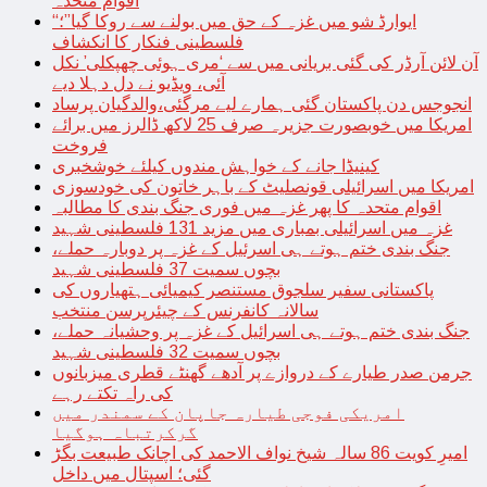
اقوام متحدہ
“ایوارڈ شو میں غزہ کے حق میں بولنے سے روکا گیا”؛
فلسطینی فنکار کا انکشاف
آن لائن آرڈر کی گئی بریانی میں سے ‘مری ہوئی چھپکلی’ نکل
آئی، ویڈیو نے دل دہلا دیے
انجوجس دن پاکستان گئی ہمارے لیے مرگئی،والدگیان پرساد
امریکا میں خوبصورت جزیرہ صرف 25 لاکھ ڈالرز میں برائے
فروخت
کینیڈا جانے کے خواہش مندوں کیلئے خوشخبری
امریکا میں اسرائیلی قونصلیٹ کے باہر خاتون کی خودسوزی
اقوام متحدہ کا پھر غزہ میں فوری جنگ بندی کا مطالبہ
غزہ میں اسرائیلی بمباری میں مزید 131 فلسطینی شہید
جنگ بندی ختم ہوتے ہی اسرئیل کے غزہ پر دوبارہ حملے،
بچوں سمیت 37 فلسطینی شہید
پاکستانی سفیر سلجوق مستنصر کیمیائی ہتھیاروں کی
سالانہ کانفرنس کے چیئرپرسن منتخب
جنگ بندی ختم ہوتے ہی اسرائیل کے غزہ پر وحشیانہ حملے،
بچوں سمیت 32 فلسطینی شہید
جرمن صدر طیارے کے دروازے پر آدھے گھنٹے قطری میزبانوں
کی راہ تکتے رہے
امریکی فوجی طیارہ جاپان کے سمندر میں
گرکرتباہ ہوگیا
امیرِ کویت 86 سالہ شیخ نواف الاحمد کی اچانک طبیعت بگڑ
گئی؛ اسپتال میں داخل