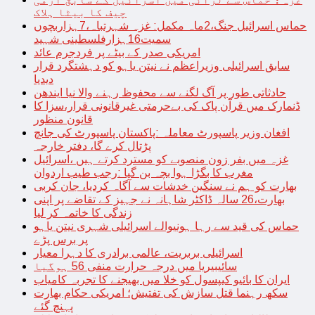
چیف کا بیٹا ہلاک
حماس اسرائیل جنگ،2ماہ مکمل: غزہ شہرتباہ،7ہزاربچوں
سمیت16ہزارفلسطینی شہید
امریکی صدر کے بیٹے پر فردجرم عائد
سابق اسرائیلی وزیراعظم نے نیتن یاہو کو دہشتگرد قرار
دیدیا
حادثاتی طور پر آگ لگنے سے محفوظ رہنے والا نیا ایندھن
ڈنمارک میں قرآن پاک کی بےحرمتی غیرقانونی قرار،سزا کا
قانون منظور
افغان وزیر پاسپورٹ معاملہ :پاکستان پاسپورٹ کی جانچ
پڑتال کرے گا، دفتر خارجہ
غزہ میں بفر زون منصوبے کو مسترد کرتے ہیں ،اسرائیل
مغرب کا بگڑا ہوا بچہ بن گیا :رجب طیب اردوان
بھارت کو ہم نے سنگین خدشات سے آگاہ کردیا، جان کربی
بھارت،26 سالہ ڈاکٹر شاہانہ نے جہیز کے تقاضے پر اپنی
زندگی کا خاتمہ کر لیا
حماس کی قید سے رہا ہونیوالے اسرائیلی شہری نیتن یاہو
پر برس پڑے
اسرائیلی بربریت، عالمی برادری کا دہرا معیار
سائیبیریا میں درجہ حرارت منفی 56 ہوگیا
ایران کا بائیو کیپسول کو خلا میں بھیجنے کا تجربہ کامیاب
سکھ رہنما قتل سازش کی تفتیش؛ امریکی حکام بھارت
پہنچ گئے