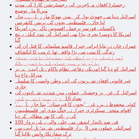
رجسٹرڈ افغان مہاجرین کی رجسٹریشن کارڈ کی مدت
میں6 ماہ توسیع
اسرائیل دنیا سے جھوٹ بول کر ہمیں بھوکا مار رہا ہے ، بدلہ
لیا جائے ، فلسطینی بچوں کی پریس کانفرنس
پاکستانی فورسز پرحملے افسوس ناک ہیں، امریکا
امریکا کا دوسرا بحری بیڑا بھی اسرائیل کی مدد کیلئے پہنچ
گیا
عمران خان نے بتایا ایرانی جنرل قاسم سلیمانی کا قتل ان کی
زندگی کا سب سے بڑا واقعہ تھا: ٹرمپ کا انکشاف
اسرائیلی وزیراعظم کا بھتیجا یائیر نیتن
یاہُو غزہ میں حماس کے ہاتھوں ہلاک
اسرائیل کو دیا گیا امریکی دفاعی نظام ناکام ، تل ابیب ہی پر
میزائل داغ دیا
غیر قانونی افغان شہریوں کی اپنے وطن واپسی کا سلسلہ
جاری
اسرائیل کے غزہ پر وحشیانہ حملوں میں شدت، شہادتوں کی
تعداد 10 ہزار سےزائد ہوگئی
‘کوئی محفوظ نہیں، غزہ “بچوں کا قبرستان” بنتا جا رہا ہے’،
اقوام متحدہ سیکرٹری جنرل نے جنگ بندی اور فلسطینیوں
کی رہائی کا پھر مطالبہ کر دیا
100 فی صد پائیدار ایندھن سے چلنے والی پہلی پرواز
اسرائیلی حملوں میں 9 ہزار فلسطینی شہید؛ تل ابیب سے
ترک سفارتکارواپس بلالیا گیا