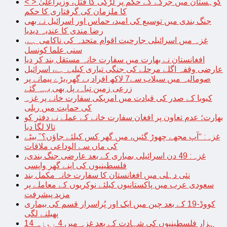
< > کوہستان میں جرگے کے حکم پر لڑکی کا قتل، وزیراعلیٰ
کا ملزمان کی گرفتاری کا حکم
جنگ بندی میں توسیع کی امید، حماس اور اسرائیل نے بھی
رضا مندی کا عندیہ دیدیا
غزہ میں اسرائیلی جارحیت اقوام متحدہ کی ناکامی ہے,
سنی علما کونسل
افغانستان نے بھارت میں سفارت خانہ مستقل بند کر دیا
عارضی وقفہ اگلے مرحلے کی جنگی تیاری کیلیے ہے، اسرائیل
صومالیہ میں سیلاب سے7 لاکھ افراد بے گھر،بڑے پیمانے پر
زرعی زمین تباہ، پل بھی بہہ گئے
کیوبا کے صدر کی قیادت میں امریکی سفارت خانے پر غزہ
کی حمایت میں ریلی
بھارت؛ عدم تعاون پر افغان سفارت خانے کے عملے نے دفتر کو
تالا لگا دیا
غزہ: “آپ مجھے چھوڑ گئیں، میں گھر کس کیلئے جاؤں؟” بیٹے
کی ماں سے الوداعی ملاقات
غزہ: 49 دن اسرائیلی بمباری کے بعد عارضی جنگ بندی،
فلسطینیوں کی اپنے گھر واپسی
نئی دہلی میں افغانستان کا سفارت خانہ مکمل بند
سعودی عرب میں پاکستانیوں کیلئے نوکریوں کے معاملے پر
مزید پیشرفت
کووڈ-19 کے بعد چین میں ایک اور پُراسرار قسم کی بیماری
پھیلنے لگی
14 ہزار فلسطینیوں کی شہادت کے بعد غزہ میں 4 روزہ