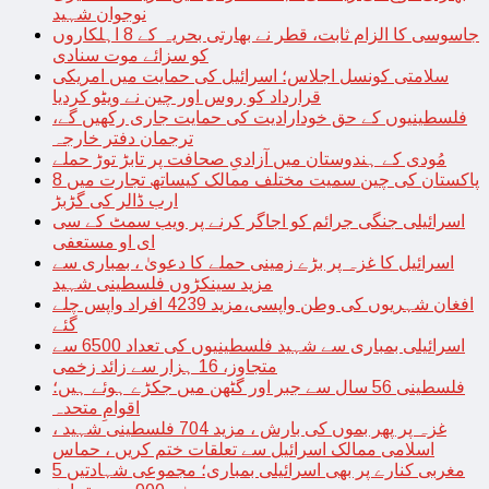
نوجوان شہید
جاسوسی کا الزام ثابت، قطر نے بھارتی بحریہ کے 8 اہلکاروں
کو سزائے موت سنادی
سلامتی کونسل اجلاس؛ اسرائیل کی حمایت میں امریکی
قرارداد کو روس اور چین نے ویٹو کردیا
فلسطینیوں کے حق خودارادیت کی حمایت جاری رکھیں گے،
ترجمان دفتر خارجہ
مُودی کے ہندوستان میں آزادیِ صحافت پر تابڑ توڑ حملے
پاکستان کی چین سمیت مختلف ممالک کیساتھ تجارت میں 8
ارب ڈالر کی گڑبڑ
اسرائیلی جنگی جرائم کو اجاگر کرنے پر ویب سمٹ کے سی
ای او مستعفی
اسرائیل کا غزہ پر بڑے زمینی حملے کا دعویٰ ، بمباری سے
مزید سینکڑوں فلسطینی شہید
افغان شہریوں کی وطن واپسی،مزید 4239 افراد واپس چلے
گئے
اسرائیلی بمباری سے شہید فلسطینیوں کی تعداد 6500 سے
متجاوز، 16 ہزار سے زائد زخمی
فلسطینی 56 سال سے جبر اور گٹھن میں جکڑے ہوئے ہیں؛
اقوامِ متحدہ
غزہ پر پھر بموں کی بارش ، مزید 704 فلسطینی شہید ،
اسلامی ممالک اسرائیل سے تعلقات ختم کریں ، حماس
مغربی کنارے پر بھی اسرائیلی بمباری؛ مجموعی شہادتیں 5