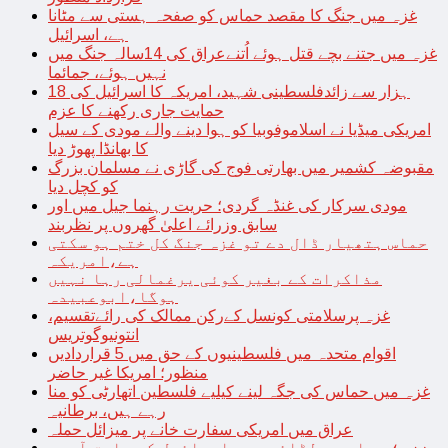
غزہ میں جنگ کا مقصد حماس کو صفحہ ہستی سے مٹانا
ہے، اسرائیل
غزہ میں جتنے بچے قتل ہوئے اُتنےعراق کی 14سالہ جنگ میں
نہیں ہوئے، جمائما
18 ہزار سے زائدفلسطینی شہید، امریکہ کا اسرائیل کی
حمایت جاری رکھنے کا عزم
امریکی میڈیا نے اسلاموفوبیا کو ہوا دینے والے مودی کے سیل
کا بھانڈا پھوڑ دیا
مقبوضہ کشمیر میں بھارتی فوج کی گاڑی نے مسلمان بزرگ
کو کچل دیا
مودی سرکار کی غنڈہ گردی؛ حریت رہنما جیل میں اور
سابق وزرائے اعلیٰ گھروں پر نظربند
حماس ہتھیار ڈال دے تو غزہ جنگ کل ختم ہو سکتی
ہے،امریکہ
مذاکرات کے بغیر کوئی یرغمالی رہا نہیں
ہوگا،ابوعبیدہ
غزہ پرسلامتی کونسل کےرکن ممالک کی رائےتقسیم،
انتونیوگوتریس
اقوام متحدہ میں فلسطینیوں کے حق میں 5 قراردادیں
منظور؛ امریکا غیر حاضر
غزہ میں حماس کی جگہ لینے کیلیے فلسطین اتھارٹی کو منا
رہے ہیں، برطانیہ
عراق میں امریکی سفارت خانے پر میزائل حملہ
غزہ؛ حماس سے لڑائی میں اسرائیل کے سابق آرمی