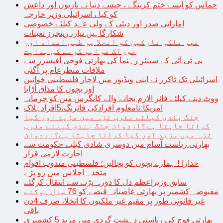
حماس کو ایسے ختم کرینگے ، جیسے دنیا نے نازیوں اور داعش
کو کیا ، اسرائیلی وزیر خارجہ
اماراتی صدر اور دبئی کے ولی عہد کیلئے خصوصی
شکارگاہیں تیار، رینجرز تعینات
غیر ملکی تارکین کو انخلا پر طبی امداد اور
خوراک فراہم کرنے کی ہدایت
پی ٹی آئی کے سینئر رہنما کی بھارتی فوجی آفیسرز سے
ملاقات منظرعام پر آگئی
اسرائیلی ٹک ٹاکرز نے اپنی ویڈیوز میں لاچار فلسطینی خواتین
اور بچوں کا مذاق اُڑایا
ووٹ دینے کیلئے فائر الارم بجانے والے کانگرس مین کو جرمانہ
امریکا:نامعلوم افرادکی فائرنگ،5افرادہلاک
جنگ بندی کیلئے مغرب غزہ میں مزید اور کیا
کرانا چاہتا ہے؟اردوان جنگ بندی کیلئے مغرب
غزہ میں مزید اور کیا کرانا چاہتا ہے؟اردوان
بھارتی ریاست آسام میں دوسری شادی کیلیے حکومت سے
اجازت لازمی قرار
خدارا ! ہمارے بچوں کو بچالیں؛ فلسطینی مندوب اقوام
متحدہ اجلاس میں رو پڑے
سابق وزیراعظم دل کا دورہ پڑنے سے انتقال کرگئے
مقبوضہ کشمیر پر بھارتی غاصبانہ قبضے کو 76 سال ہوگئے
غیر قانونی طور پر مقیم غیر ملکیوں کا انخلا، صرف 4دن
باقی
بھارتی فوج کی ریاستی دہشت گردی میں مزید 5 کشمیری