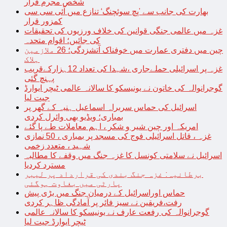
شخص مجرم قرار
بھارت کی جانب سے ’پچ سوئچنگ‘ تنازع میں آئی سی سی
کمزور قرار
غزہ میں عالمی جنگی قوانین کی خلاف ورزیوں کی تحقیقات
کی جائیں؛ اقوام متحدہ
چین میں دفتری عمارت میں خوفناک آتشزدگی؛ 26 ملازمین
ہلاک
غزہ پر اسرائیلی حملےجاری ،شہدا کی تعداد 12ہزارکےقریب
پہنچ گئی
گوجرانوالہ کی خاتون نے یونیسکو کا سالانہ عالمی ٹیچر ایوارڈ
جیت لیا
اسرائیل کی حماس سربراہ اسماعیل ہنیہ کے گھر پر
بمباری؛ ویڈیو بھی وائرل کردی
امریکہ اور چین شیر و شکر ، اہم معاملات طے پا گئے
غزہ ، قاتل اسرائیلی فوج کی مسجد پر بمباری ، 50 نمازی
شہید ، متعدد زخمی
اسرائیل نے سلامتی کونسل کا غزہ جنگ میں وقفے کا مطالبہ
مسترد کردیا
برطانیہ: غزہ جنگ بندی کی قرارداد پر لیبر
پارٹی میں بغاوت ہوگئی
حماس اوراسرائیل کے درمیان جنگ میں بڑی پیش
رفت،فریقین نے سیز فائر پر آمادگی ظاہر کردی
گوجرانوالہ کی رفعت عارف نے یونیسکو کا سالانہ عالمی
ٹیچر ایوارڈ جیت لیا