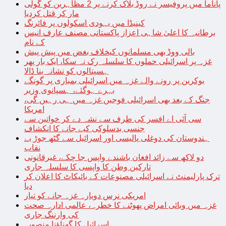
پاناما میں پروفیسر نے روڈ بلاک کرنے پر 2 مظاہرین کو گولی
مار کر قتل کردیا
کینیڈا میں یہودی اسکولوں پر فائرنگ
برطانیہ کا اعلیٰ شاہی اعزاز پاکستانی مصنف عارف انیس
کے نام
بالی ووڈ بھی مسلمانوں کیخلاف بغض میں پیش پیش
غزہ پر اسرائیلی حملوں کا سلسلہ رک نہ سکا، ایک بار پھر
ہسپتالوں کو نشانہ بنا ڈالا
یوکرین پر رونے والے غزہ میں اسرائیلی بمباری پر گونگے
بہرے ہوگئے، ہسپانوی وزیر
جنگ کے بعد بھی اسرائیلی فوجیں غزہ میں ہی رہیں گی،
امریکا
سی آئی اے افسر کی طرف سے نشہ دے کر خواتین سے
جنسی بدسلوکی کیے جانے کا انکشاف
ہندوستان کی دوغلی پالیسی اور اسرائیل سے گٹھ جوڑ بے
نقاب
دو لاکھ سے زائد افغان باشندے واپس جا چکے، غیرقانونی
تارکین وطن کا واپسی کا سلسلہ جاری
ترک پارلیمنٹ نے اسرائیلی مصنوعات کے بائیکاٹ کا اعلان کر
دیا
امریکی نرس دوبارہ غزہ جانے کو تیار
غزہ میں وبائی امراض پھوٹنے کا خطرہ، عالمی ادارہ صحت
کی وارننگ جاری
اسرائیل کا گھناؤنا منصوبہ