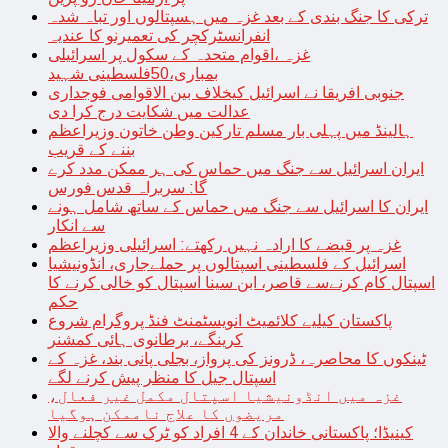
ترکی کا جنگ بندی کے بعد غزہ میں ہسپتالوں اور تباہ شدہ
انفرانسٹرکچر کی تعمیرنو کا عندیہ
غزہ ،اقوام متحدہ کے سکول پر اسرائیلی
بمباری،50فلسطینی شہید
جنوبی افریقا نے اسرائیل کیخلاف بین الاقوامی فوجداری
عدالت میں شکایت درج کرا دی
ہالینڈ میں پہلی بار مسلم تارکین وطن خاتون وزیراعظم
بننے کے قریب
ایران اسرائیل سے جنگ میں حماس کی ہر ممکن مدد کرے
گا: سربراہ قدس فورس
ایران کا اسرائیل سے جنگ میں حماس کے ساتھ شامل ہونے
سے انکار
غزہ پر قبضے کا ارادہ نہیں رکھتے: اسرائیلی وزیراعظم
اسرائیل کے فلسطینی اسپتالوں پر حملےجاری، انڈونیشیا
اسپتال کام کرنےسے قاصر، ابن سینا اسپتال کو خالی کرنے کا
حکم
پاکستان کیلیے کلائمیٹ انویسٹمنٹ فنڈ پروگرام شروع
کرینگے، برطانوی ہائی کمشنر
ٹینکوں کا محاصرہ، ڈرونز کی پرواز، بجلی پانی بند، غزہ کے
اسپتال جیل کا منظر پیش کرنے لگے
غزہ میں انڈونیشیا اسپتال مکمل غیر فعال،
مریضوں کا علاج ناممکن ہوگیا
کینیڈا؛ پاکستانی خاندان کے 4 افراد کو ٹرک سے کچلنے والا