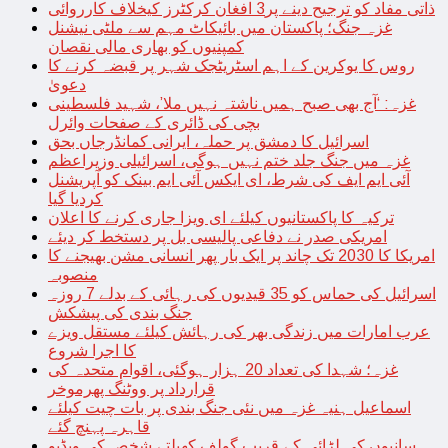
ذاتی مفاد کو ترجیح دینے پر3 افغان کرکٹرز کیخلاف کارروائی
غزہ جنگ؛ پاکستان میں بائیکاٹ مہم سے ملٹی نیشنل
کمپنیوں کو بھاری مالی نقصان
روس کا یوکرین کے اہم اسٹریٹجک شہر پر قبضہ کرنے کا
دعویٰ
غزہ: ‘آج بھی صبح ہمیں ناشتہ نہیں ملا’، شہید فلسطینی
بچی کی ڈائری کے صفحات وائرل
اسرائیل کا دمشق پر حملہ، ایرانی کمانڈرجاں بحق
غزہ میں جنگ جلد ختم نہیں ہوگی، اسرائیلی وزیراعظم
آئی ایم ایف کی شرط، ای ایکس آئی ایم بینک کو آپریشنل
کردیا گیا
ترکیہ کا پاکستانیوں کیلئے ای ویزا جاری کرنے کا اعلان
امریکی صدر نے دفاعی پالیسی بل پر دستخط کر دیئے
امریکا کا 2030 تک چاند پر ایک بار پھر انسانی مشن بھیجنے کا
منصوبہ
اسرائیل کی حماس کو 35 قیدیوں کی رہائی کے بدلے 7 روزہ
جنگ بندی کی پیشکش
عرب امارات میں زندگی بھر کی رہائش کیلئے مستقل ویزے
کا اجرا شروع
غزہ؛ شہدا کی تعداد 20 ہزار ہوگئی، اقوام متحدہ کی
قرارداد پر ووٹنگ پھرموخر
اسماعیل ہنیہ غزہ میں نئی جنگ بندی پر بات چیت کیلئے
قاہرہ پہنچ گئے
سانپوں کی لڑائی کے قریب گولف کھیلتے شخص کی ویڈیو