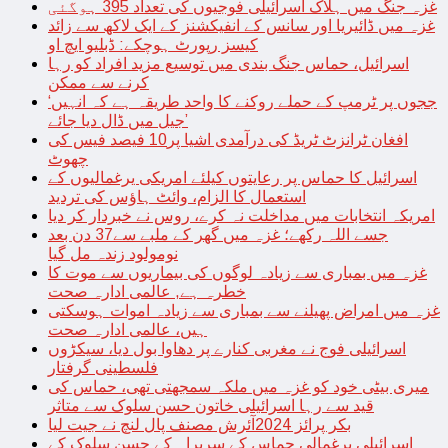
غزہ جنگ میں ہلاک اسرائیلی فوجیوں کی تعداد 395 ہوگئی
غزہ میں ڈائیریا اور سانس کے انفیکشنز کے ایک لاکھ سے زائد
کیسز رپورٹ ہوچکے: ڈبلیو ایچ او
اسرائیل، حماس جنگ بندی میں توسیع مزید افراد کو رہا
کرنے سے ممکن
‘ججوں پر ٹرمپ کے حملے روکنے کا واحد طریقہ ہے کہ انہیں
جیل میں ڈال دیا جائے’
افغان ٹرانزٹ ٹریڈ کی درآمدی اشیا پر10 فیصد فیس کی
چھوٹ
اسرائیل کا حماس پر رعایتوں کیلئے امریکی یرغمالیوں کے
استعمال کا الزام، وائٹ ہاؤس کی تردید
امریکہ انتخابات میں مداخلت نہ کرے، روس نے خبردار کر دیا
جسے اللہ رکھے؛ غزہ میں گھر کے ملبے سے37 دن بعد
نومولود زندہ مل گیا
غزہ میں بمباری سے زیادہ لوگوں کی بیماریوں سے موت کا
خطرہ ہے, عالمی ادارہ صحت
غزہ میں امراض پھیلنے سے بمباری سے زیادہ اموات ہوسکتی
ہیں، عالمی ادارہ صحت
اسرائیلی فوج نے مغربی کنارے پر دھاوا بول دیا، سیکڑوں
فلسطینی گرفتار
میری بیٹی خود کو غزہ میں ملکہ سمجھتی تھی، حماس کی
قید سے رہا اسرائیلی خاتون حسن سلوک سے متاثر
بکر پرائز 2024آئرش مصنف پال لنچ نے جیت لیا
اسرائیلی یرغمالی حماس کے سربراہ کے حسن سلوک کے