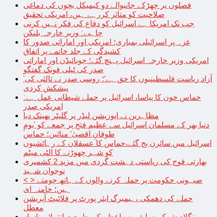
فصلوں پر چھڑکے جانیوالے دو کیمیکل بچوں کی دماغی
صلاحیت کو متاثر کررہے ہیں، امریکی تحقیق
جب تک امریکا ہے اسرائیل کو دفاع کی فکر نہیں کرنی
چاہیے: وزیر خارجہ بلنکن
غزہ پر اسرائیلی بمباری؛ امریکی اور اماراتی صدور کا
کشیدگی کے جلد خاتمے پر اتفاق
امریکی وزیر خارجہ اسرائیل پہنچ گئے؛ جوبائیڈن اور اماراتی
صدر کی ٹیلی فونک گفتگو
’آزاد ریاست فلسطینیوں کا حق ہے‘؛ روسی صدر نے ثالثی کی
پیشکش کردی
حماس خون کا پیاسا، اسرائیل پر حملے شیطانی عمل ہے:
امریکی صدر
مظاہرین نے اپوزیشن لیڈر پر گلیٹر پھینک دیا
دنیا بھر کے مسلمان اسرائیل سے عظیم فتح پر جمعے کو ’یومِ
طوفانِ اقصیٰ‘ منائیں؛ حماس
اسرائیل میں سائرن بج گئے،حماس کا عسقلان کے رہائشیوں
کو شہر چھوڑنے کا الٹی میٹم
بھارتی فوج کی ریاستی دہشت گردی میں مزید 2 کشمیری
نوجوان شہید
< > صیہونی حکومت پر حملہ کرنے والوں کے ہاتھ چومتے
ہیں؛ خامنہ ای
حملے کی دھمکی ،ہیمبرگ ایئر پورٹ پر فلائیٹ آپریشن
معطل
بنگلادیش کی سابق وزیراعظم کی طبیعت انتہائی ناساز