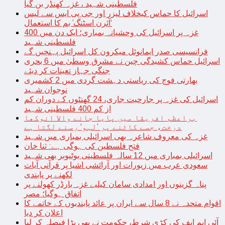
فلسطینی شہید ، غزہ کھنڈر بن گیا
اسرائیل کا حماس کیخلاف لیزر اور جی پی ایس سے لیس
‘آئرن اسٹنگ’ بم کا استعمال
غزہ پر اسرائیل کی وحشیانہ بمباری؛ ایک دن میں 400
فلسطینی شہید
فرانسیسی صدر ایمانوئل میکرون کل اسرائیل پہنچیں گے
اسرائیل حماس کشیدگی چین نے مشرق وسطیٰ میں 6 بحری
جنگی جہاز تعینات کر دیئے
بھارتی فوج کی ریاستی دہشت گردی میں 2 کشمیری
نوجوان شہید
اسرائیل کی غزہ پر جارحیت جاری، 24 گھنٹوں کے دوران کم
از کم 400 فلسطینی شہید
براعظم افریقا میں پایا جانے والا انوکھا
درخت، جسے کاٹنے پر ’لہو‘ رسنے لگتا ہے
غزہ کی معروف شاعرہ بھی اسرائیلی بمباری میں شہید
فتح فلسطین کی ہوگی ہے: ثنا خان
اسرائیلی بمباری میں 12 سالہ فلسطینی یوٹیوبر بھی شہید
سعودی عرب میں زیورات اور آرائشی اشیا پر قرآنی آیات
لکھنے پر پابندی
پناہ گزینوں اور امدادی سامان کیلیے غزہ بارڈر کھولنے پر
اتفاق ہوگیا؛ مصر
اقوام متحدہ نے 8 سال سے ایران پر عائد پابندیوں کے خاتمے کا
اعلان کر دیا
آئی ایم ایف کی کڑی شرط، حکومت نے بھی بڑا فیصلہ کر لیا