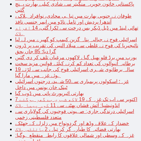
پاکستانی خاتون جویریہ منگیتر سے شادی کیلیے بھارت پہنچ
گئیں
طوفان نے جنوبی بھارت میں تباہی مچادی، نوافراد ہلاک ،
آندھرا پردیش اور تامل ناڈو میں ایمر جنسی نافذ
تھائی لینڈ میں ڈبل ڈیکر بس درخت سے ٹکرا گئی، 14 افراد
ہلاک
اسرائیلی فوج نے جبالیہ پناہ گزین کیمپ کو گھیرے میں لے لیا
نائیجیریا کی فوج نے غلطی سے میلاد النبی کی تقریب پر ڈرون
گرا دیا؛ 85 جاں بحق
یورپ میں برڈ فلو پھیل گیا ، لاکھوں مرغیاں تلف کر دی گئیں
برطانیہ آنیوالوں کی تعداد کم کرنے کیلئے قوانین مزید سخت
19 سالہ برطانوی شہری اسرائیلی فوج کی جانب سے لڑتے
ہوئے غزہ میں مارا گیا
غزہ؛ اسکولوں پربمباری سے50 شہید، درجنوں اسرائیلی
ٹینک خان یونس میں داخل
بھارتی ائیرپورٹ پانی میں ڈوب گیا
7 اکتوبر سے اب تک غزہ کے 19 لاکھ شہری بے گھر ہوگئے
انڈونیشیا: آتش فشاں پھٹنے سے 11 کوہ پیما ہلاک
اسرائیلی درندگی جاری: صہیونی فوجیوں کی گولاباری سے
متعدد فلسطینی زخمی
خضدار کے علاقے وڈھ اور گردونواح میں زلزلے کے جھٹکے
بھارتی فضائیہ کا طیارہ گر کر تباہ، 2پائلٹس ہلاک
غزہ کے وسطی اور شمالی علاقوں کا رابطہ منقطع ہوگیا: