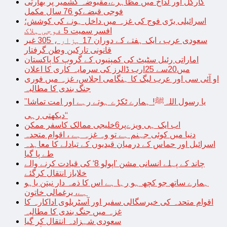
کارگل اور لداخ میں مظاہرے،مقبوضہ کشمیر پر بھارتی
فوجی قبضےکو 76 سال مکمل
اسرائیلی برّی فوج کی غزہ میں داخل ہونے کی کوشش؛
افسر سمیت 5 فوجی ہلاک
سعودی عرب ، ایک ہفتے کے دوران 17 ہزار ، 305 غیر
قانونی تارکین وطن گرفتار
اماراتی رئیل سٹیٹ کی کمپنیوں کے گروپ کا پاکستان
میں20سے 25ارب ڈالرز کی سرمایہ کاری کا اعلان
او آئی سی اور عرب لیگ کا ہنگامی اجلاس، غزہ میں فوری
جنگ بندی کا مطالبہ
’’یا رسول اللہﷺ! ہمارے ٹکڑے ہوتے رہے اور امت تماشا
دیکھتی رہی‘‘
اب ایک ہی ویزےپر6خلیجی ممالک کاسفر ممکن
دنیا میں کوئی جہنم ہے تو وہ غزہ ہے ، اقوام متحدہ
اسرائیل اور حماس کے درمیان قیدیوں کے تبادلے کا معاہدہ
طے پا گیا
چاند کے پہلے انسانی مشن ’اپولو 8‘ کی قیادت کرنے والے
خلاباز انتقال کرگئے
ہمارے ساتھ جو کچھ ہو رہا ہے اس کا ذمہ دار نیتن یاہو
ہے، یرغمالی خاتون
اقوام متحدہ کی خیرسگالی سفیر اور آسٹریلوی اداکارہ کا
غزہ میں جنگ بندی کا مطالبہ
سعودی شہزادہ انتقال کر گیا