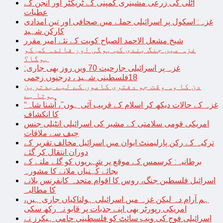
اٹلی کی زرعی مشینری کمپنی کے ٹریکٹر اور انجن کے
عطیات
غزہ: اسکول پر اسرائیلی حملے میں صحافی اور تین امدادی
کارکن شہید
شیخ مشعل الاحمد الصباح کویت کے نئے امیر مقرر
غزہ میں جنگ بندی کب ہوگی اور فائدہ کس کو
ہوگا؟
غزہ پر اسرائیلی جارحیت 70 ویں روز بھی جاری:
18فلسطینی شہید ، درجنوں زخمی
دن کا وہ وقت جو دفتری کاموں کے لیے بدترین
ہوتا ہے
“غزہ کے حالات دیکھ کر اسلام کے قریب آئی ہوں”، اُشنا شاہ
کا انکشاف
امریکی قومی سلامتی کے مشیر کی اسرائیلی انٹیلی جنس
چیف سے ملاقات
ترکیہ کے رکن پارلیمنٹ ایوان میں اسرائیل مخالف تقریر کے
دوران انتقال کر گئے
برطانیہ: کرسمس کے موقع پر شہریوں کو گلے ملنے کے
بجائے کُہنیاں ملانے کا مشورہ
اسرائیل فلسطین جنگ، روس کا اقوام متحدہ کانفرنس بلانے
کا مطالبہ
ہم آرام دہ لیکن غزہ میں اسرائیلی ہولناکیاں جاری ہیں،
امریکی رپورٹر بھی اپنے جذبات پر قابو نہ رکھ سکی
اسرائیلی فوج کی ویب سائٹ کو فلسطینی حامی ہیکرز نے