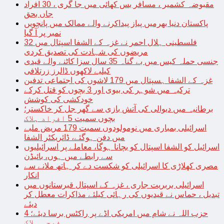
مقبوضہ کشمیر ، مسافر بس کھائی میں جا گری ، 30 افراد
جاں بحق
پاکستان دنیا بھرمیں پیاز پیداکرنے والے ممالک میں پانچویں
نمبر پر آ گیا
فلسطینی ہلال احمر نے غزہ کے الشفا اسپتال میں 32
مریضوں کی شہادت کی تصدیق کردی
جنسی حملہ کیس میں بے گناہ 35 سال سزا کاٹنے والے قیدی
کیلیے لاکھوں ڈالرز زرتلافی
غزہ کے الشفا ہسپتال میں 179 لاشوں کی اجتماعی تدفین
ترکیہ میں شوہر کی بیوی اور 3 بچوں کو قتل کرکے
خودکشی کی کوشش
برطانیہ میں دیوالی کی آتش بازی سے گھر جل کر خاکستر؛
بچوں سمیت 5 افراد ہلاک
اسرائیلی بمباری میں نومولودوں سمیت 179 مریض ملبے
میں دفن ہوگئے، ڈائریکٹر الشفا
اسرائیل کو الشفا اسپتال کو بچانا ہوگا، معاملے پر اسرائیلیوں
سے رابطے میں ہوں، بائیڈن
مصری کھلاڑی کا اسرائیلی کو شکست دے کر ہاتھ ملانے سے
انکار
اسرائیلی بربریت جاری ، غزہ کے اسپتال قبرستانوں میں
تبدیل ، حماس نے قیدیوں کی رہائی کیلئے مذاکرات معطل کر
دیئے
حزب اللہ نے شام میں امریکی اڈے پر راکٹس برسا دیئے؛ 4
فوجی ہلاک