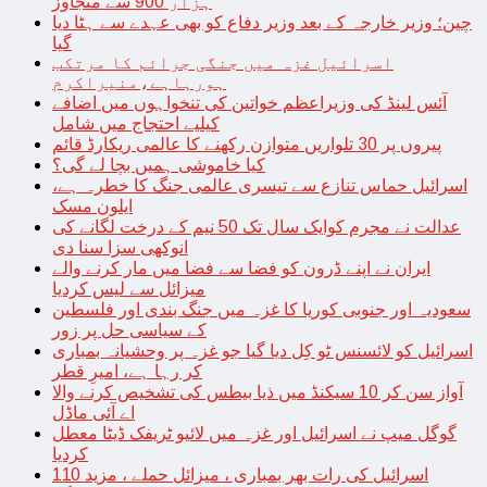
ہزار 900 سے متجاوز
چین؛ وزیر خارجہ کے بعد وزیر دفاع کو بھی عہدے سے ہٹا دیا
گیا
اسرائیل غزہ میں جنگی جرائم کا مرتکب
ہورہاہے،منیراکرم
آئس لینڈ کی وزیراعظم خواتین کی تنخواہوں میں اضافے
کیلیے احتجاج میں شامل
پیروں پر 30 تلواریں متوازن رکھنے کا عالمی ریکارڈ قائم
کیا خاموشی ہمیں بچا لے گی؟
اسرائیل حماس تنازع سے تیسری عالمی جنگ کا خطرہ ہے،
ایلون مسک
عدالت نے مجرم کوایک سال تک 50 نیم کے درخت لگانے کی
انوکھی سزا سنا دی
ایران نے اپنے ڈرون کو فضا سے فضا میں مار کرنے والے
میزائل سے لیس کردیا
سعودیہ اور جنوبی کوریا کا غزہ میں جنگ بندی اور فلسطین
کے سیاسی حل پر زور
اسرائیل کو لائسنس ٹو کِل دیا گیا جو غزہ پر وحشیانہ بمباری
کر رہا ہے، امیرِ قطر
آواز سن کر 10 سیکنڈ میں ذیا بیطس کی تشخیص کرنے والا
اے آئی ماڈل
گوگل میپ نے اسرائیل اور غزہ میں لائیو ٹریفک ڈیٹا معطل
کردیا
اسرائیل کی رات بھر بمباری ، میزائل حملے ، مزید 110