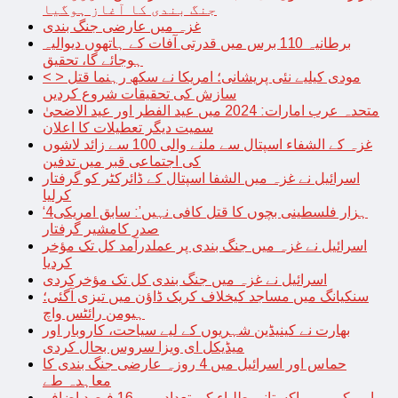
جنگ بندی کا آغاز ہوگیا
غزہ میں عارضی جنگ بندی
برطانیہ 110 برس میں قدرتی آفات کے ہاتھوں دیوالیہ
ہوجائے گا، تحقیق
< > مودی کیلیے نئی پریشانی؛ امریکا نے سکھ رہنما قتل
سازش کی تحقیقات شروع کردیں
متحدہ عرب امارات: 2024 میں عید الفطر اور عید الاضحیٰ
سمیت دیگر تعطیلات کا اعلان
غزہ کے الشفاء اسپتال سے ملنے والی 100 سے زائد لاشوں
کی اجتماعی قبر میں تدفین
اسرائیل نے غزہ میں الشفا اسپتال کے ڈائرکٹر کو گرفتار
کرلیا
‘4ہزار فلسطینی بچوں کا قتل کافی نہیں’: سابق امریکی
صدر کامشیر گرفتار
اسرائیل نے غزہ میں جنگ بندی پر عملدرآمد کل تک مؤخر
کردیا
اسرائیل نے غزہ میں جنگ بندی کل تک مؤخرکردی
سنکیانگ میں مساجد کیخلاف کریک ڈاؤن میں تیزی آگئی؛
ہیومن رائٹس واچ
بھارت نے کینیڈین شہریوں کے لیے سیاحت، کاروبار اور
میڈیکل ای ویزا سروس بحال کردی
حماس اور اسرائیل میں 4 روزہ عارضی جنگ بندی کا
معاہدہ طے
امریکہ میں پاکستانی طلباء کی تعداد میں 16 فیصد اضافہ