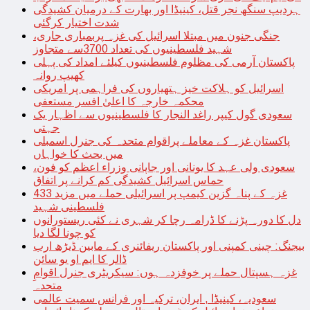
ہردیپ سنگھ نجر قتل، کینیڈا اور بھارت کے درمیان کشیدگی
شدت اختیار کرگئی
جنگی جنون میں مبتلا اسرائیل کی غزہ پربمباری جاری،
شہید فلسطینیوں کی تعداد 3700سے متجاوز
پاکستان آرمی کی مظلوم فلسطینیوں کیلئے امداد کی پہلی
کھیپ روانہ
اسرائیل کو ہلاکت خیز ہتھیاروں کی فراہمی پر امریکی
محکمہ خارجہ کا اعلیٰ افسر مستعفی
سعودی گول کیپر راغد النجار کا فلسطینیوں سے اظہار یک
جہتی
پاکستان غزہ کے معاملے پراقوام متحدہ کی جنرل اسمبلی
میں بحث کا خواہاں
سعودی ولی عہد کا یونانی اور جاپانی وزراء اعظم کو فون،
حماس اسرائیل کشیدگی کم کرانے پر اتفاق
غزہ کے پناہ گزین کیمپ پر اسرائیلی حملے میں مزید 433
فلسطینی شہید
دل کا دورہ پڑنے کا ڈرامہ رچا کر شہری نے کئی ریستورانوں
کو چونا لگا دیا
بیجنگ: چینی کمپنی اور پاکستان ریفائنری کے مابین ڈیڑھ ارب
ڈالر کا ایم او یو سائن
غزہ ہسپتال حملے پر خوفزدہ ہوں: سیکریٹری جنرل اقوامِ
متحدہ
سعودیہ، کینیڈا , ایران، ترکیہ اور فرانس سمیت عالمی