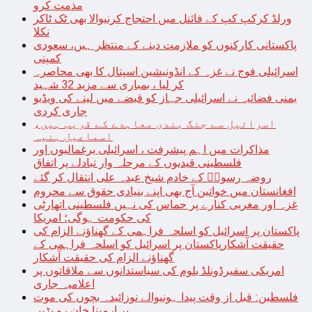
مذمت کرو
ورلڈ کرکپ کپ کے فائنل میں احتجاج کرنیوالا بھی ٹک ٹاکر
نکلا
پاکستانی کارکنوں کو ملازمت دینے کے منتظر ہیں، سعودی
کمپنی
اسرائیلی فوج نے غزہ کے انڈونیشین اسپتال کا بھی محاصرہ
کر لیا ، بمباری سے مزید 32 شہید
یمنی فضائیہ نے اسرائیلی جہاز کو قبضے میں لینے کی ویڈیو
جاری کردی
اسرائیل سے جنگ بندی معاہدے کے قریب ہیں،
اسماعیل ہنیہ
مذاکرات میں اہم پیشرفت ، اسرائیلی یرغمالیوں اور
فلسطینی قیدیوں کے مرحلہ وار تبادلے پر اتفاق
روضہ رسولؐ کے خادم شیخ عبدہ علی انتقال کر گئے
افغانستان میں خواتین آج بھی اپنے بنیادی حقوق سے محروم
غزہ اور مغربی کنارے پر حماس کی نہیں فلسطینی اتھارٹی
کی حکومت ہوگی؛ امریکا
پاکستان پر اسرائیل کو اسلحہ فراہمی کے گھناؤنے الزام کی
حقیقت آشکارپاکستان پر اسرائیل کو اسلحہ فراہمی کے
گھناؤنے الزام کی حقیقت آشکار
امریکی سفیرڈونلڈ بلوم کی سیاستدانوں سے ملاقاتوں پر
اعلامیہ جاری
فلسطین: قبل از وقت پیدا ہونیوالے نوزائیدہ بچوں کی موت
پر ارمینا خان رو پڑیں