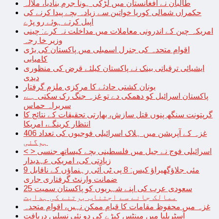
طالبان نے افغانستان میں لڑکی ہونا جرم بنادیا، ملالہ
حکمراں شمالی کوریا خواتین سے زیادہ بچے پیدا کرنے کی
اپیل کرتے ہوئے رو پڑے
امریکہ چین کے اندرونی معاملات میں مداخلت نہ کرے: چینی
وزیر خا رجہ
اقوام متحدہ کی جنرل اسمبلی میں پاکستان کی بڑی
کامیابی
ایشیائی ترقیاتی بینک نے پاکستان کیلئے قرض کی منظوری
دیدی
یونان کشتی حادثے کا مرکزی ملزم گرفتار
پاکستان اسرائیل کو دھمکی دے تو غزہ جنگ رک سکتی ہے،
سربراہ حماس
گرپتونت سنگھ پنوں قتل سازش، بھارتی تحقیقات کے نتائج کا
انتظار کرینگے، امریکا
غزہ کے آپریشن میں ہلاک اسرائیلی فوجیوں کی تعداد 406
ہوگئی
< > اسرائیلی فوج نے جیل میں فلسطینی بچے کیساتھ جنسی
زیادتی کی، امریکی عہدیدار
9 مئی جلاؤگھیراؤ کیس: 8 پی ٹی آئی رہنماؤں کے ناقابل
ضمانت وارنٹ گرفتاری جاری
سعودی عرب کی اپنے شہریوں کو پاکستان سمیت 25
ممالک جانے سے اجتناب برتنے کی ہدایت
غزہ میں محفوظ مقامات کا قیام ممکن نہیں، اقوام متحدہ
آسٹریلیا میں مینٹس کیڑے کی دو نئی نسلیں دریافت