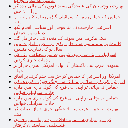
عالمی عدالت پہنچ گیا
بھارت بلوچستان کی علیحدگی پسند قوتوں کی مالی مدد کر
رہا ہے: چین
حماس کے حملوں میں 7 اسرائیلی گاڑیاں تباہ، 3 صہیونی
ہلاک
اسرائیلی جارحیت نے اپنا فوجی اور سیاسی انجام لکھ
دیا،اسامہ حمدان
مکہ مکرمہ میں سونے کے متعدد نئے ذخائر مل گئے
فلسطینی مسلمانوں سے اظہاریکجہتی، عرب امارات میں
سال نو کی تقاریب منسوخ
اسرائیل نے اپنے شہریوں کو بھارت میں محتاط رہنے کی
ہدایات جاری کردیں
سعودی عرب سے پاکستان آنے والے امریکی بحری جہاز پر
حملہ
امریکا اور اسرائیل کا حماس کو جڑ سے ختم کرنے پر اتفاق
اسرائیل کی کئی اسلامی ممالک سے جنگ چھیڑنے کی دھمکی
حماس نہ بچاتی تو اپنی ہی فوج کی گولہ باری میں مارے
جاتے، اسرائیلی خواتین
حماس نہ بچاتی تو اپنی ہی فوج کی گولہ باری میں مارے
جاتے، اسرائیلی خواتین
بھارت نے بحیرہ عرب میں 3 جنگی بحری جہاز تعینات کر
دیئے
غزہ پر بمباری سے مزید 250 شہید ، رملہ میں خاتون
فلسطینی سیاستدان گرفتار