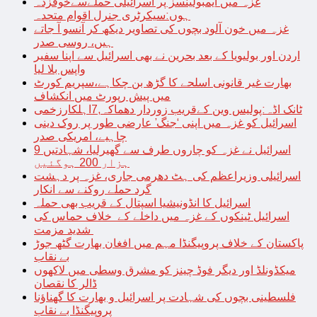
غزہ میں ایمبولینسز پر اسرائیلی حملےسےخوفزدہ
ہوں:سیکرٹری جنرل اقوام متحدہ
غزہ میں خون آلود بچوں کی تصاویر دیکھ کر آنسو آ جاتے
ہیں، روسی صدر
اردن اور بولیویا کے بعد بحرین نے بھی اسرائیل سے اپنا سفیر
واپس بلا لیا
بھارت غیر قانونی اسلحے کا گڑھ بن چکاہے،سپریم کورٹ
میں پیش رپورٹ میں انکشاف
ٹانک اڈہ:پولیس وین کےقریب زوردار دھماکہ,7اہلکارزخمی
اسرائیل کو غزہ میں اپنی ‘جنگ’ عارضی طور پر روک دینی
چاہیے، امریکی صدر
اسرائیل نے غزہ کو چاروں طرف سے گھیرلیا، شہادتیں 9
ہزار 200 ہوگئیں
اسرائیلی وزیراعظم کی ہٹ دھرمی جاری، غزہ پر دہشت
گرد حملے روکنے سے انکار
اسرائیل کا انڈونیشیا اسپتال کے قریب بھی حملہ
اسرائیل ٹینکوں کے غزہ میں داخلے کے خلاف حماس کی
شدید مزمت
پاکستان کے خلاف پروپیگنڈا مہم میں افغان بھارت گٹھ جوڑ
بے نقاب
میکڈونلڈ اور دیگر فوڈ چینز کو مشرق وسطی میں لاکھوں
ڈالر کا نقصان
فلسطینی بچوں کی شہادت پر اسرائیل و بھارت کا گھناؤنا
پروپیگنڈا بے نقاب