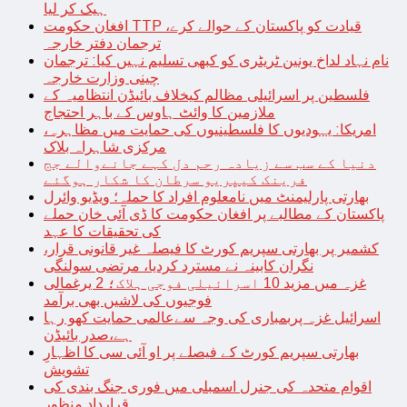
ہیک کر لیا
افغان حکومت TTP قیادت کو پاکستان کے حوالے کرے،
ترجمان دفتر خارجہ
نام نہاد لداخ یونین ٹریٹری کو کبھی تسلیم نہیں کیا: ترجمان
چینی وزارت خارجہ
فلسطین پر اسرائیلی مظالم کیخلاف بائیڈن انتظامیہ کے
ملازمین کا وائٹ ہاوس کے باہر احتجاج
امریکا: یہودیوں کا فلسطینیوں کی حمایت میں مظاہرہ،
مرکزی شاہراہ بلاک
دنیا کے سب سے زیادہ رحم دل کہے جانےوالے جج
فرینک کیپریو سرطان کا شکار ہوگئے
بھارتی پارلیمنٹ میں نامعلوم افراد کا حملہ؛ ویڈیو وائرل
پاکستان کے مطالبے پر افغان حکومت کا ڈی آئی خان حملے
کی تحقیقات کا عہد
کشمیر پر بھارتی سپریم کورٹ کا فیصلہ غیر قانونی قرار،
نگران کابینہ نے مسترد کردیا، مرتضی سولنگی
غزہ میں مزید 10 اسرائیلی فوجی ہلاک؛ 2 یرغمالی
فوجیوں کی لاشیں بھی برآمد
اسرائیل غزہ پربمباری کی وجہ سےعالمی حمایت کھو رہا
ہے،صدر بائیڈن
بھارتی سپریم کورٹ کے فیصلے پر او آئی سی کا اظہارِ
تشویش
اقوام متحدہ کی جنرل اسمبلی میں فوری جنگ بندی کی
قرارداد منظور