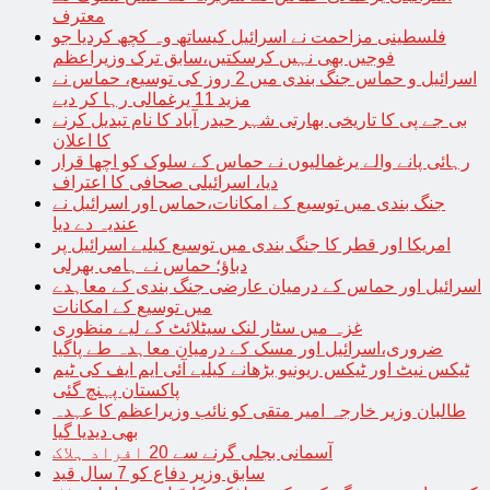
معترف
فلسطینی مزاحمت نے اسرائیل کیساتھ وہ کچھ کردیا جو
فوجیں بھی نہیں کرسکتیں،سابق ترک وزیراعظم
اسرائیل و حماس جنگ بندی میں 2 روز کی توسیع، حماس نے
مزید 11 یرغمالی رہا کر دیے
بی جے پی کا تاریخی بھارتی شہر حیدر آباد کا نام تبدیل کرنے
کا اعلان
رہائی پانے والے یرغمالیوں نے حماس کے سلوک کو اچھا قرار
دیا، اسرائیلی صحافی کا اعتراف
جنگ بندی میں توسیع کے امکانات،حماس اور اسرائیل نے
عندیہ دے دیا
امریکا اور قطر کا جنگ بندی میں توسیع کیلیے اسرائیل پر
دباؤ؛ حماس نے ہامی بھرلی
اسرائیل اور حماس کے درمیان عارضی جنگ بندی کے معاہدے
میں توسیع کے امکانات
غزہ میں سٹار لنک سیٹلائٹ کے لیے منظوری
ضروری،اسرائیل اور مسک کے درمیان معاہدہ طے پاگیا
ٹیکس نیٹ اور ٹیکس ریونیو بڑھانے کیلیے آئی ایم ایف کی ٹیم
پاکستان پہنچ گئی
طالبان وزیر خارجہ امیر متقی کو نائب وزیراعظم کا عہدہ
بھی دیدیا گیا
آسمانی بجلی گرنے سے 20 افراد ہلاک
سابق وزیر دفاع کو 7 سال قید