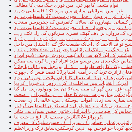
اقوام متحدہ کا پھر غزہ میں فوری جنگ بندی کا مطالبہ
غزہ میں اسرائیلی بمباری میں مزید 131 فلسطینی شہید
غزہ پر دوبارہ حملے، بچوں سمیت 37 فلسطینی شہید
کیمیائی ہتھیاروں کی سالانہ کانفرنس کے چیئرپرسن منتخب
زہ پر وحشیانہ حملے، بچوں سمیت 32 فلسطینی شہید
 کے دروازے پر آدھے گھنٹے قطری میزبانوں کی راہ تکتے رہے
فوجی طیارہ جاپان کے سمندر میں گرکرتباہ ہوگیا
غزہ جنگ میں ہلاک اسرائیلی فوجیوں کی تعداد 395 ہوگئی
فیکشنز کے ایک لاکھ سے زائد کیسز رپورٹ ہوچکے: ڈبلیو ایچ او
حماس جنگ بندی میں توسیع مزید افراد کو رہا کرنے سے ممکن
فغان ٹرانزٹ ٹریڈ کی درآمدی اشیا پر10 فیصد فیس کی چھوٹ
امریکی یرغمالیوں کے استعمال کا الزام، وائٹ ہاؤس کی تردید
امریکہ انتخابات میں مداخلت نہ کرے، روس نے خبردار کر دیا
 میں گھر کے ملبے سے37 دن بعد نومولود زندہ مل گیا
لوگوں کی بیماریوں سے موت کا خطرہ ہے, عالمی ادارہ صحت
سے بمباری سے زیادہ اموات ہوسکتی ہیں، عالمی ادارہ صحت
ج نے مغربی کنارے پر دھاوا بول دیا، سیکڑوں فلسطینی گرفتار
 حماس کی قید سے رہا اسرائیلی خاتون حسن سلوک سے متاثر
بکر پرائز 2024آئرش مصنف پال لنچ نے جیت لیا
ائیلی یرغمالی حماس کے سربراہ کے حسن سلوک کے معترف
چھ کردیا جو فوجیں بھی نہیں کرسکتیں،سابق ترک وزیراعظم