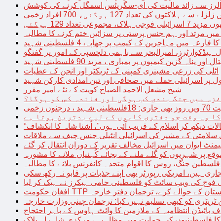
توں کی تعداد 127 ہوگئی، 700 افراد زخمی
مجموعی تعداد 129 ہوگئی
میں مرتد اور ہم جنس پرستی پر سزائیں ختم کرنے کا مطالبہ
 فارعہ میں مہاجرین کے کیمپ پر چھاپہ، 4 فلسطینی شہید
ل ہیڈکوارٹرز، امیرالبحر سے باہمی دلچسپی کے امور پر گفتگو
پناہ گزین کیمپوں پر بمباری ، مزید 90 فلسطینی شہید
اٹلی کی زرعی مشینری کمپنی کے ٹریکٹر اور انجن کے عطیات
ل پر اسرائیلی حملے میں صحافی اور تین امدادی کارکن شہید
شیخ مشعل الاحمد الصباح کویت کے نئے امیر مقرر
غزہ میں جنگ بندی کب ہوگی اور فائدہ کس کو ہوگا؟
جنوں زخمی
کا وہ وقت جو دفتری کاموں کے لیے بدترین ہوتا ہے
لات دیکھ کر اسلام کے قریب آئی ہوں”، اُشنا شاہ کا انکشاف
سلامتی کے مشیر کی اسرائیلی انٹیلی جنس چیف سے ملاقات
یمنٹ ایوان میں اسرائیل مخالف تقریر کے دوران انتقال کر گئے
ع پر شہریوں کو گلے ملنے کے بجائے کُہنیاں ملانے کا مشورہ
فلسطین جنگ، روس کا اقوام متحدہ کانفرنس بلانے کا مطالبہ
اری ہیں، امریکی رپورٹر بھی اپنے جذبات پر قابو نہ رکھ سکی
ی فوج کی ویب سائٹ کو فلسطینی حامی ہیکرز نے ہیک کر لیا
قیادت کو پاکستان کے حوالے کرے، ترجمان دفتر خارجہ
ین ٹریٹری کو کبھی تسلیم نہیں کیا: ترجمان چینی وزارت خارجہ
 بائیڈن انتظامیہ کے ملازمین کا وائٹ ہاوس کے باہر احتجاج
ں کا فلسطینیوں کی حمایت میں مظاہرہ، مرکزی شاہراہ بلاک