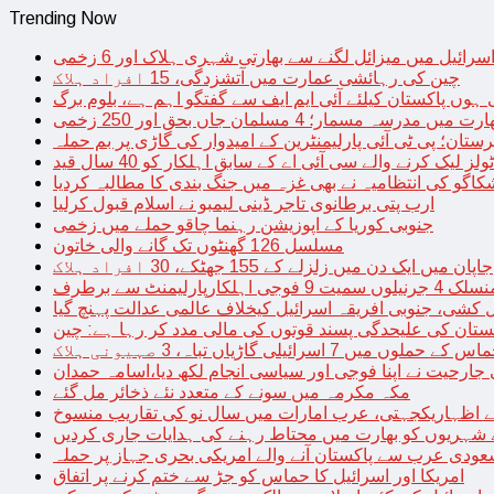
Trending Now
سرائیل میں میزائل لگنے سے بھارتی شہری ہلاک اور 6 زخمی
چین کی رہائشی عمارت میں آتشزدگی، 15 افراد ہلاک
 ہوں پاکستان کیلئے آئی ایم ایف سے گفتگو اہم ہے، بلوم برگ
رت میں مدرسہ مسمار؛ 4 مسلمان جاں بحق اور 250 زخمی
رستان؛ پی ٹی آئی پارلیمنٹرین کے امیدوار کی گاڑی پر بم حملہ
یک کرنے والے سی آئی اے کے سابق اہلکار کو 40 سال قید
اگو کی انتظامیہ نے بھی غزہ میں جنگ بندی کا مطالبہ کردیا
ارب پتی برطانوی تاجر ڈینی لیمبو نے اسلام قبول کرلیا
جنوبی کوریا کے اپوزیشن رہنما چاقو حملے میں زخمی
مسلسل 126 گھنٹوں تک گانے والی خاتون
جاپان میں ایک دن میں زلزلے کے 155 جھٹکے، 30 افراد ہلاک
ارلیمنٹ سے برطرف
کشی، جنوبی افریقہ اسرائیل کیخلاف عالمی عدالت پہنچ گیا
ستان کی علیحدگی پسند قوتوں کی مالی مدد کر رہا ہے: چین
س کے حملوں میں 7 اسرائیلی گاڑیاں تباہ، 3 صہیونی ہلاک
 جارحیت نے اپنا فوجی اور سیاسی انجام لکھ دیا،اسامہ حمدان
مکہ مکرمہ میں سونے کے متعدد نئے ذخائر مل گئے
اظہاریکجہتی، عرب امارات میں سال نو کی تقاریب منسوخ
نے شہریوں کو بھارت میں محتاط رہنے کی ہدایات جاری کردیں
ودی عرب سے پاکستان آنے والے امریکی بحری جہاز پر حملہ
امریکا اور اسرائیل کا حماس کو جڑ سے ختم کرنے پر اتفاق