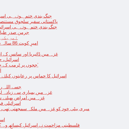
جنگ بندی ختم ہوتے ہی اسرئیل کے 
پاکستانی سفیر سلجوق مستنصر 
جنگ بندی ختم ہوتے ہی اسرائیل کے غ
جرمن صدر طیارے
امریکی 
امیرِ کویت 86 سالہ شیخ نواف الاحمد کی اچانک طبیعت بگڑ گئی؛ اسپتال میں داخل
غزہ میں ڈائیریا اور سانس کے ان
اسرائیل، 
‘ججوں پر ٹرمپ کے حملے روکنے کا واحد طریقہ ہے کہ انہیں جیل میں ڈال دیا جائے’
ا
اسرائیل کا حماس پر رعایتوں کیلئے 
جسے اللہ رکھے؛ غزہ
غزہ میں بمباری سے زیادہ 
غزہ میں امراض پھیلنے 
اسرائیلی فو
میری بیٹی خود کو غزہ میں ملکہ سمجھتی تھی،
اسر
فلسطینی مزاحمت نے اسرائیل کیساتھ وہ ک