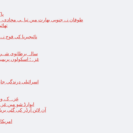
پا
طوفان نے جنوبی بھارت میں تباہی مچادی، نوا
تھائی
نائیجیریا کی فوج نے غل
19 سالہ برطانوی شہ
غزہ؛ اسکولوں پربمباری سے50 شہید، درجنوں اسرائیلی ٹی
اسرائیلی درندگی ج
غزہ کے وس
“ایوارڈ شو میں غز
آن لائن آرڈر کی گئی بر
امریکا میں 