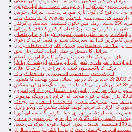
اسرائیل کی کئی اسلامی ممالک سے جنگ چھیڑنے کی دھمکی
 اپنی ہی فوج کی گولہ باری میں مارے جاتے، اسرائیلی خواتین
 اپنی ہی فوج کی گولہ باری میں مارے جاتے، اسرائیلی خواتین
بھارت نے بحیرہ عرب میں 3 جنگی بحری جہاز تعینات کر دیئے
یاستدان گرفتار
ذاتی مفاد کو ترجیح دینے پر3 افغان کرکٹرز کیخلاف کارروائی
 بائیکاٹ مہم سے ملٹی نیشنل کمپنیوں کو بھاری مالی نقصان
س کا یوکرین کے اہم اسٹریٹجک شہر پر قبضہ کرنے کا دعویٰ
تہ نہیں ملا’، شہید فلسطینی بچی کی ڈائری کے صفحات وائرل
اسرائیل کا دمشق پر حملہ، ایرانی کمانڈرجاں بحق
غزہ میں جنگ جلد ختم نہیں ہوگی، اسرائیلی وزیراعظم
 ایم ایف کی شرط، ای ایکس آئی ایم بینک کو آپریشنل کردیا گیا
ترکیہ کا پاکستانیوں کیلئے ای ویزا جاری کرنے کا اعلان
امریکی صدر نے دفاعی پالیسی بل پر دستخط کر دیئے
 مشن بھیجنے کا منصوبہ
پیشکش
 میں زندگی بھر کی رہائش کیلئے مستقل ویزے کا اجرا شروع
پھرموخر
یہ غزہ میں نئی جنگ بندی پر بات چیت کیلئے قاہرہ پہنچ گئے
نپوں کی لڑائی کے قریب گولف کھیلتے شخص کی ویڈیو وائرل
شمن نے اشتعال دلایا تو جوہری حملہ کردیں گے، شمالی کوریا
ے پاکستان کیلئے 35 کروڑ ڈالر قرض کی منظوری دے دی
ں تبدیل
 نئی سیاسی تاریخ، سابق صدر ٹرمپ الیکشن لڑنے کیلیے نااہل