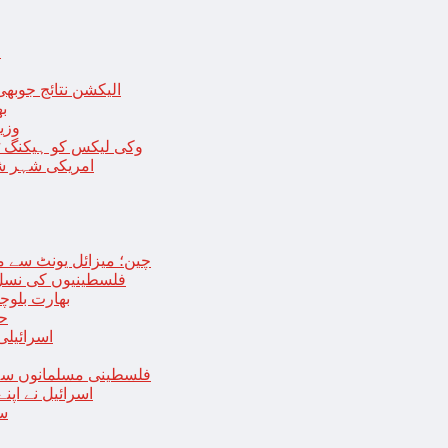
ا
الیکشن نتائج جوبھی
بھا
وزی
وکی لیکس کو ہیکنگ ٹولز ل
امریکی شہر شک
چین؛ میزائل یونٹ سے منسلک 4 جرنیلوں سمیت 9 فوجی اہلکارپ
فلسطینیوں کی نسل 
بھارت بلوچ
حما
اسرائیلی
فلسطینی مسلمانوں سے 
اسرائیل نے اپ
سع