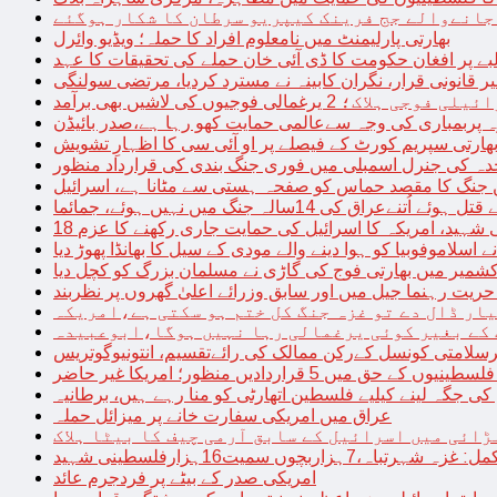
 جانےوالے جج فرینک کیپریو سرطان کا شکار ہوگئے
بھارتی پارلیمنٹ میں نامعلوم افراد کا حملہ؛ ویڈیو وائرل
بے پر افغان حکومت کا ڈی آئی خان حملے کی تحقیقات کا عہد
ر قانونی قرار، نگران کابینہ نے مسترد کردیا، مرتضی سولنگی
ہ پربمباری کی وجہ سےعالمی حمایت کھو رہا ہے،صدر بائیڈن
ھارتی سپریم کورٹ کے فیصلے پر او آئی سی کا اظہارِ تشویش
حدہ کی جنرل اسمبلی میں فوری جنگ بندی کی قرارداد منظور
 جنگ کا مقصد حماس کو صفحہ ہستی سے مٹانا ہے، اسرائیل
نےعراق کی 14سالہ جنگ میں نہیں ہوئے، جمائما
نی شہید، امریکہ کا اسرائیل کی حمایت جاری رکھنے کا عزم
ے اسلاموفوبیا کو ہوا دینے والے مودی کے سیل کا بھانڈا پھوڑ دیا
شمیر میں بھارتی فوج کی گاڑی نے مسلمان بزرگ کو کچل دیا
یت رہنما جیل میں اور سابق وزرائے اعلیٰ گھروں پر نظربند
ار ڈال دے تو غزہ جنگ کل ختم ہو سکتی ہے،امریکہ
کے بغیر کوئی یرغمالی رہا نہیں ہوگا،ابوعبیدہ
رسلامتی کونسل کےرکن ممالک کی رائےتقسیم، انتونیوگوتریس
حق میں 5 قراردادیں منظور؛ امریکا غیر حاضر
 جگہ لینے کیلیے فلسطین اتھارٹی کو منا رہے ہیں، برطانیہ
عراق میں امریکی سفارت خانے پر میزائل حملہ
ڑائی میں اسرائیل کے سابق آرمی چیف کا بیٹا ہلاک
امریکی صدر کے بیٹے پر فردجرم عائد