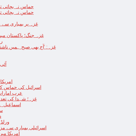
حماس نہ بچاتی تو
حماس نہ بچاتی تو
غزہ پر بمباری سے مزید 250 شہید ، رملہ میں خاتون فلسطینی س
غزہ جنگ؛ پاکستان میں
رو
غزہ: ‘آج بھی صبح ہمیں ناش
آئی
امریکا کا 2030 تک چاند پر ایک بار پھر انسانی
اسرائیل کی حماس کو 35 قیدیوں کی رہائی کے بدلے 7 روزہ جنگ بندی کی 
عرب امارات
غزہ؛ شہدا کی تعداد 20 ہزار ہوگئی، اقوام متحدہ کی قرارداد پر ووٹنگ 
اسماعیل ہن
سا
د
ورلڈ بینک ن
اسرائیلی بمباری سے مزید 100 فلسطینی شہید ، العودہ اسپتال فوجی بیرک می
امریکا میں