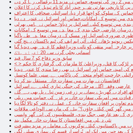
الی رہا کر دیے
پی کا تاریخی بھارتی شہر حیدر آباد کا نام تبدیل کرنے کا اعلان
 حماس کے سلوک کو اچھا قرار دیا، اسرائیلی صحافی کا اعتراف
دی میں توسیع کے امکانات،حماس اور اسرائیل نے عندیہ دے دیا
 بندی میں توسیع کیلیے اسرائیل پر دباؤ؛ حماس نے ہامی بھرلی
 درمیان عارضی جنگ بندی کے معاہدے میں توسیع کے امکانات
نظوری ضروری،اسرائیل اور مسک کے درمیان معاہدہ طے پاگیا
کس ریونیو بڑھانے کیلیے آئی ایم ایف کی ٹیم پاکستان پہنچ گئی
یر خارجہ امیر متقی کو نائب وزیراعظم کا عہدہ بھی دیدیا گیا
آسمانی بجلی گرنے سے 20 افراد ہلاک
سابق وزیر دفاع کو 7 سال قید
پر لڑکی کا قتل، وزیراعلیٰ کا ملزمان کی گرفتاری کا حکم
کی امید، حماس اور اسرائیل نے بھی رضا مندی کا عندیہ دیدیا
ائیلی جارحیت اقوام متحدہ کی ناکامی ہے, سنی علما کونسل
افغانستان نے بھارت میں سفارت خانہ مستقل بند کر دیا
عارضی وقفہ اگلے مرحلے کی جنگی تیاری کیلیے ہے، اسرائیل
 قیادت میں امریکی سفارت خانے پر غزہ کی حمایت میں ریلی
م تعاون پر افغان سفارت خانے کے عملے نے دفتر کو تالا لگا دیا
 میں گھر کس کیلئے جاؤں؟” بیٹے کی ماں سے الوداعی ملاقات
نئی دہلی میں افغانستان کا سفارت خانہ مکمل بند
میں پاکستانیوں کیلئے نوکریوں کے معاملے پر مزید پیشرفت