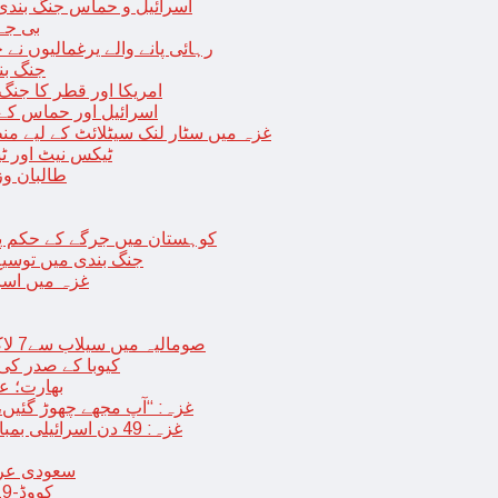
اسرائیل و حماس جنگ بندی میں 2 روز کی توسیع، حماس نے مزید 11 یرغم
بی جے 
رہائی پانے والے یرغمالیوں نے
جنگ بن
امریکا اور قطر کا جنگ
اسرائیل اور حماس کے
غزہ میں سٹار لنک سیٹلائٹ کے لیے م
ٹیکس نیٹ اور ٹی
طالبان وز
< > کوہستان میں جرگے کے حکم 
جنگ بندی میں توسیع 
غزہ میں اسر
صومالیہ میں سیلاب سے7 لاکھ افراد بے گھر،بڑے پیمانے پر زرعی زمین تباہ، پل بھی بہہ گئے
کیوبا کے صدر کی
بھارت؛ عد
غزہ: “آپ مجھے چھوڑ گئیں،
غزہ: 49 دن اسرائیلی بمباری کے بعد عارضی جنگ بندی، فلسطینیوں کی اپنے گھر واپسی
سعودی عرب 
کووڈ-19 کے بعد چین میں ایک اور پُراسرار قسم کی بیماری پھیلنے لگی