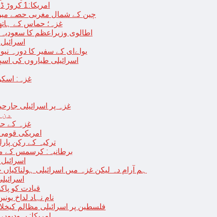
امریکا:1 کروڑ ڈالرز سے زائد مالیت کی ای-سگریٹس اسمگل کرنے کی کوشش
چین کے شمال مغربی حصے میں زلزلے سے ہلاک
غزہ؛ حماس کے ہاتھوں مزید 7 اسرائیلی فوجی ہلاک، 
اطالوی وزیراعظم کا سعودیہ 
اسرائیل کا
یواےای کے سفیر کا دورہ نیو
اسرائیلی طیاروں کی اسپتال اور 
غزہ: اسکو
غزہ پر اسرائیلی جارحیت 70 ویں روز بھی جاری: 18فلسطینی شہید ، در
دن 
“غزہ کے حا
امریکی قومی 
ترکیہ کے رکن پارل
برطانیہ: کرسمس کے موق
اسرائیل 
ہم آرام دہ لیکن غزہ میں اسرائیلی ہولناکیاں ج
اسرائیل
افغان حکومت TTP 
نام نہاد لداخ یون
فلسطین پر اسرائیلی مظالم کیخلاف
امریکا: یہودیو