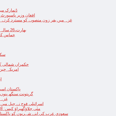
ڈنمارک میں
افغان وزیر پاسپورٹ 
غزہ میں بفر زون منصوبے کو مسترد کرتے ہی
بھارت،26 سالہ ڈاکٹر شاہانہ نے جہیز کے تقاضے پر اپنی زندگی کا خاتمہ کر لیا
حماس کی 
سکھ
حکمراں شمالی کور
امریکہ چین
ا
پاکستان اسر
گرپتونت سنگھ پنوں ق
غزہ ک
< > اسرائیلی فوج نے جیل 
9 مئی جلاؤگھیراؤ کیس: 8 پی ٹی آئی رہنماؤں کے ناقابل ضمانت وارنٹ گرفتاری جاری
سعودی عرب کی اپنے شہریوں کو پاکستان سمیت 25 ممالک جانے سے اجتناب