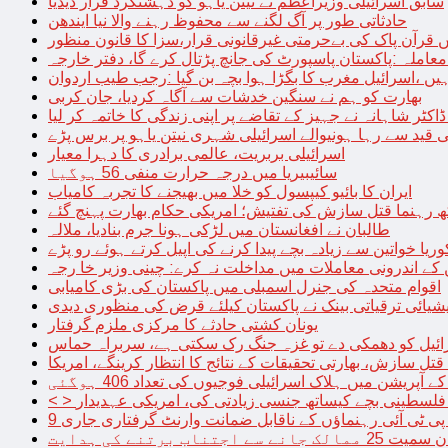
سابق اسرائیلی وزیراعظم نے نیتن یاہو کو دہشتگرد قرار دیدیا
حادثاتی طور پر آگ لگنے سے محفوظ رہنے والا نیا ایندھن
 قرآن پاک کی بےحرمتی غیرقانونی قرار،سزا کا قانون منظور
معاملہ :پاکستان پاسپورٹ کی جانچ پڑتال کرے گا، دفتر خارجہ
ں ،اسرائیل مغرب کا بگڑا ہوا بچہ بن گیا :رجب طیب اردوان
بھارت کو ہم نے سنگین خدشات سے آگاہ کردیا، جان کربی
قید سے رہا ہونیوالے اسرائیلی شہری نیتن یاہو پر برس پڑے
اسرائیلی بربریت، عالمی برادری کا دہرا معیار
سائیبیریا میں درجہ حرارت منفی 56 ہوگیا
ایران کا بائیو کیپسول کو خلا میں بھیجنے کا تجربہ کامیاب
 رہنما قتل سازش کی تفتیش؛ امریکی حکام بھارت پہنچ گئے
طالبان نے افغانستان میں لڑکی ہونا جرم بنادیا، ملالہ
یا خواتین سے زیادہ بچے پیدا کرنے کی اپیل کرتے ہوئے رو پڑے
 کے اندرونی معاملات میں مداخلت نہ کرے: چینی وزیر خا رجہ
اقوام متحدہ کی جنرل اسمبلی میں پاکستان کی بڑی کامیابی
یشیائی ترقیاتی بینک نے پاکستان کیلئے قرض کی منظوری دیدی
یونان کشتی حادثے کا مرکزی ملزم گرفتار
ائیل کو دھمکی دے تو غزہ جنگ رک سکتی ہے، سربراہ حماس
تل سازش، بھارتی تحقیقات کے نتائج کا انتظار کرینگے، امریکا
ے آپریشن میں ہلاک اسرائیلی فوجیوں کی تعداد 406 ہوگئی
میں فلسطینی بچے کیساتھ جنسی زیادتی کی، امریکی عہدیدار
 برتنے کی ہدایت