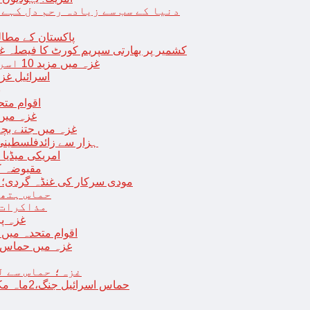
دنیا کے سب سے زیادہ رحم دل کہے
پاکستان کے مطال
کشمیر پر بھارتی سپریم کورٹ کا فیصلہ غی
غزہ میں مزید 10 اسرائیلی فوجی ہلاک؛ 2 یرغمالی فوجیوں کی لاشیں بھی برآمد
اسرائیل غز
ب
اقوام مت
غزہ میں
غزہ میں جتنے بچے قتل ہوئے اُت
18 ہزار سے زائدفلسطی
امریکی میڈیا ن
مقبوضہ ک
مودی سرکار کی غنڈہ گردی؛ حر
حماس ہتھی
مذاکرات 
غزہ پ
اقوام متحدہ میں فلسطینیوں کے 
غزہ میں حماس کی
غزہ؛ حماس سے ل
حماس اسرائیل جنگ،2ماہ مکمل: غزہ شہرتباہ،7ہزاربچوں سمیت16ہزارفلسطینی شہید