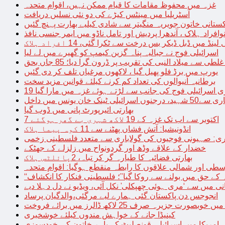
غزہ میں محفوظ مقامات کا قیام ممکن نہیں، اقوام متحدہ
آسٹریلیا میں مینٹس کیڑے کی دو نئی نسلیں دریافت
کستانی خاتون جویریہ منگیتر سے شادی کیلیے بھارت پہنچ گئیں
فراد ہلاک ، آندھرا پردیش اور تامل ناڈو میں ایمر جنسی نافذ
 لینڈ میں ڈبل ڈیکر بس درخت سے ٹکرا گئی، 14 افراد ہلاک
اسرائیلی فوج نے جبالیہ پناہ گزین کیمپ کو گھیرے میں لے لیا
طی سے میلاد النبی کی تقریب پر ڈرون گرا دیا؛ 85 جاں بحق
یورپ میں برڈ فلو پھیل گیا ، لاکھوں مرغیاں تلف کر دی گئیں
برطانیہ آنیوالوں کی تعداد کم کرنے کیلئے قوانین مزید سخت
ری اسرائیلی فوج کی جانب سے لڑتے ہوئے غزہ میں مارا گیا
نک خان یونس میں داخل
بھارتی ائیرپورٹ پانی میں ڈوب گیا
7 اکتوبر سے اب تک غزہ کے 19 لاکھ شہری بے گھر ہوگئے
انڈونیشیا: آتش فشاں پھٹنے سے 11 کوہ پیما ہلاک
اری: صہیونی فوجیوں کی گولاباری سے متعدد فلسطینی زخمی
خضدار کے علاقے وڈھ اور گردونواح میں زلزلے کے جھٹکے
بھارتی فضائیہ کا طیارہ گر کر تباہ، 2پائلٹس ہلاک
طی اور شمالی علاقوں کا رابطہ منقطع ہوگیا: اقوام متحدہ
ہ کے حق میں بولنے سے روکا گیا”؛ فلسطینی فنکار کا انکشاف
یانی میں سے ‘مری ہوئی چھپکلی’ نکل آئی، ویڈیو نے دل دہلا دیے
انجوجس دن پاکستان گئی ہمارے لیے مرگئی،والدگیان پرساد
خوبصورت جزیرہ صرف 25 لاکھ ڈالرز میں برائے فروخت
کینیڈا جانے کے خواہش مندوں کیلئے خوشخبری
امریکا میں اسرائیلی قونصلیٹ کے باہر خاتون کی خودسوزی