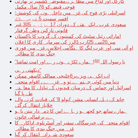
کارگل اور لداخ میں مظاہرے،مقبوضہ کشمیر پر بھارتی
فوجی قبضےکو 76 سال مکمل
اسرائیلی برّی فوج کی غزہ میں داخل ہونے کی کوشش؛
افسر سمیت 5 فوجی ہلاک
سعودی عرب ، ایک ہفتے کے دوران 17 ہزار ، 305 غیر
قانونی تارکین وطن گرفتار
اماراتی رئیل سٹیٹ کی کمپنیوں کے گروپ کا پاکستان
میں20سے 25ارب ڈالرز کی سرمایہ کاری کا اعلان
او آئی سی اور عرب لیگ کا ہنگامی اجلاس، غزہ میں فوری
جنگ بندی کا مطالبہ
’’یا رسول اللہﷺ! ہمارے ٹکڑے ہوتے رہے اور امت تماشا
دیکھتی رہی‘‘
اب ایک ہی ویزےپر6خلیجی ممالک کاسفر ممکن
دنیا میں کوئی جہنم ہے تو وہ غزہ ہے ، اقوام متحدہ
اسرائیل اور حماس کے درمیان قیدیوں کے تبادلے کا معاہدہ
طے پا گیا
چاند کے پہلے انسانی مشن ’اپولو 8‘ کی قیادت کرنے والے
خلاباز انتقال کرگئے
ہمارے ساتھ جو کچھ ہو رہا ہے اس کا ذمہ دار نیتن یاہو
ہے، یرغمالی خاتون
اقوام متحدہ کی خیرسگالی سفیر اور آسٹریلوی اداکارہ کا
غزہ میں جنگ بندی کا مطالبہ
سعودی شہزادہ انتقال کر گیا