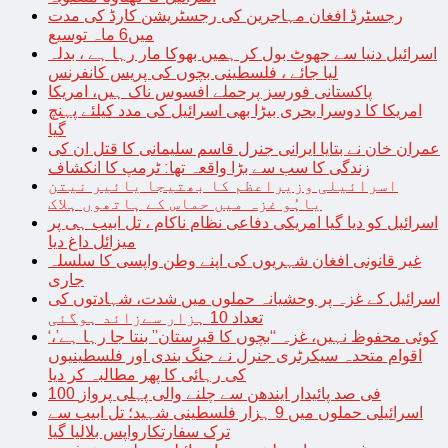
رجسٹرڈ افغان مہاجرین کی رجسٹریشن کارڈ کی مدت
میں6 ماہ توسیع
اسرائیل دنیا سے جھوٹ بول کر ہمیں بھوکا مار رہا ہے ، بدلہ
لیا جائے ، فلسطینی بچوں کی پریس کانفرنس
پاکستانی فورسز پرحملے افسوس ناک ہیں، امریکا
امریکا کا دوسرا بحری بیڑا بھی اسرائیل کی مدد کیلئے پہنچ
گیا
عمران خان نے بتایا ایرانی جنرل قاسم سلیمانی کا قتل ان کی
زندگی کا سب سے بڑا واقعہ تھا: ٹرمپ کا انکشاف
اسرائیلی وزیراعظم کا بھتیجا یائیر نیتن
یاہُو غزہ میں حماس کے ہاتھوں ہلاک
اسرائیل کو دیا گیا امریکی دفاعی نظام ناکام ، تل ابیب ہی پر
میزائل داغ دیا
غیر قانونی افغان شہریوں کی اپنے وطن واپسی کا سلسلہ
جاری
اسرائیل کے غزہ پر وحشیانہ حملوں میں شدت، شہادتوں کی
تعداد 10 ہزار سےزائد ہوگئی
‘کوئی محفوظ نہیں، غزہ “بچوں کا قبرستان” بنتا جا رہا ہے’،
اقوام متحدہ سیکرٹری جنرل نے جنگ بندی اور فلسطینیوں
کی رہائی کا پھر مطالبہ کر دیا
100 فی صد پائیدار ایندھن سے چلنے والی پہلی پرواز
اسرائیلی حملوں میں 9 ہزار فلسطینی شہید؛ تل ابیب سے
ترک سفارتکارواپس بلالیا گیا