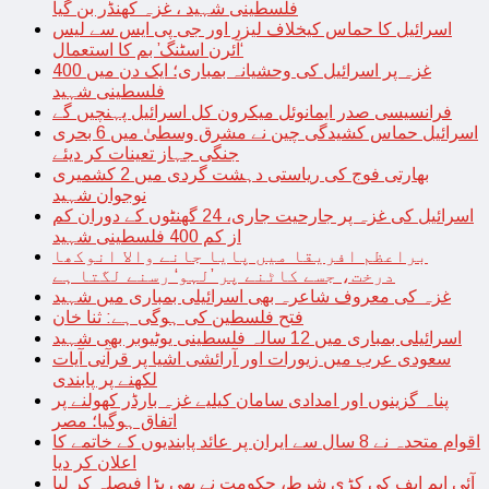
فلسطینی شہید ، غزہ کھنڈر بن گیا
اسرائیل کا حماس کیخلاف لیزر اور جی پی ایس سے لیس
‘آئرن اسٹنگ’ بم کا استعمال
غزہ پر اسرائیل کی وحشیانہ بمباری؛ ایک دن میں 400
فلسطینی شہید
فرانسیسی صدر ایمانوئل میکرون کل اسرائیل پہنچیں گے
اسرائیل حماس کشیدگی چین نے مشرق وسطیٰ میں 6 بحری
جنگی جہاز تعینات کر دیئے
بھارتی فوج کی ریاستی دہشت گردی میں 2 کشمیری
نوجوان شہید
اسرائیل کی غزہ پر جارحیت جاری، 24 گھنٹوں کے دوران کم
از کم 400 فلسطینی شہید
براعظم افریقا میں پایا جانے والا انوکھا
درخت، جسے کاٹنے پر ’لہو‘ رسنے لگتا ہے
غزہ کی معروف شاعرہ بھی اسرائیلی بمباری میں شہید
فتح فلسطین کی ہوگی ہے: ثنا خان
اسرائیلی بمباری میں 12 سالہ فلسطینی یوٹیوبر بھی شہید
سعودی عرب میں زیورات اور آرائشی اشیا پر قرآنی آیات
لکھنے پر پابندی
پناہ گزینوں اور امدادی سامان کیلیے غزہ بارڈر کھولنے پر
اتفاق ہوگیا؛ مصر
اقوام متحدہ نے 8 سال سے ایران پر عائد پابندیوں کے خاتمے کا
اعلان کر دیا
آئی ایم ایف کی کڑی شرط، حکومت نے بھی بڑا فیصلہ کر لیا