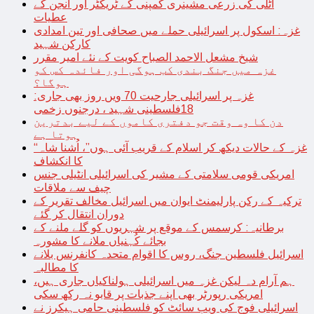
اٹلی کی زرعی مشینری کمپنی کے ٹریکٹر اور انجن کے
عطیات
غزہ: اسکول پر اسرائیلی حملے میں صحافی اور تین امدادی
کارکن شہید
شیخ مشعل الاحمد الصباح کویت کے نئے امیر مقرر
غزہ میں جنگ بندی کب ہوگی اور فائدہ کس کو
ہوگا؟
غزہ پر اسرائیلی جارحیت 70 ویں روز بھی جاری:
18فلسطینی شہید ، درجنوں زخمی
دن کا وہ وقت جو دفتری کاموں کے لیے بدترین
ہوتا ہے
“غزہ کے حالات دیکھ کر اسلام کے قریب آئی ہوں”، اُشنا شاہ
کا انکشاف
امریکی قومی سلامتی کے مشیر کی اسرائیلی انٹیلی جنس
چیف سے ملاقات
ترکیہ کے رکن پارلیمنٹ ایوان میں اسرائیل مخالف تقریر کے
دوران انتقال کر گئے
برطانیہ: کرسمس کے موقع پر شہریوں کو گلے ملنے کے
بجائے کُہنیاں ملانے کا مشورہ
اسرائیل فلسطین جنگ، روس کا اقوام متحدہ کانفرنس بلانے
کا مطالبہ
ہم آرام دہ لیکن غزہ میں اسرائیلی ہولناکیاں جاری ہیں،
امریکی رپورٹر بھی اپنے جذبات پر قابو نہ رکھ سکی
اسرائیلی فوج کی ویب سائٹ کو فلسطینی حامی ہیکرز نے