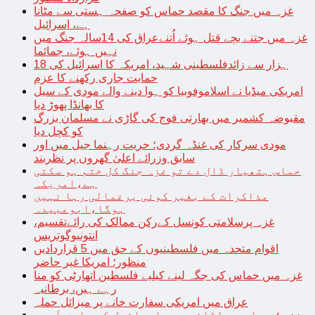
غزہ میں جنگ کا مقصد حماس کو صفحہ ہستی سے مٹانا
ہے، اسرائیل
غزہ میں جتنے بچے قتل ہوئے اُتنےعراق کی 14سالہ جنگ میں
نہیں ہوئے، جمائما
18 ہزار سے زائدفلسطینی شہید، امریکہ کا اسرائیل کی
حمایت جاری رکھنے کا عزم
امریکی میڈیا نے اسلاموفوبیا کو ہوا دینے والے مودی کے سیل
کا بھانڈا پھوڑ دیا
مقبوضہ کشمیر میں بھارتی فوج کی گاڑی نے مسلمان بزرگ
کو کچل دیا
مودی سرکار کی غنڈہ گردی؛ حریت رہنما جیل میں اور
سابق وزرائے اعلیٰ گھروں پر نظربند
حماس ہتھیار ڈال دے تو غزہ جنگ کل ختم ہو سکتی
ہے،امریکہ
مذاکرات کے بغیر کوئی یرغمالی رہا نہیں
ہوگا،ابوعبیدہ
غزہ پرسلامتی کونسل کےرکن ممالک کی رائےتقسیم،
انتونیوگوتریس
اقوام متحدہ میں فلسطینیوں کے حق میں 5 قراردادیں
منظور؛ امریکا غیر حاضر
غزہ میں حماس کی جگہ لینے کیلیے فلسطین اتھارٹی کو منا
رہے ہیں، برطانیہ
عراق میں امریکی سفارت خانے پر میزائل حملہ
غزہ؛ حماس سے لڑائی میں اسرائیل کے سابق آرمی