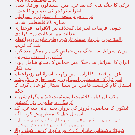
ترکی کا جنگ بندی کے بعد غزہ میں ہسپتالوں اور تباہ شدہ
انفرانسٹرکچر کی تعمیرنو کا عندیہ
غزہ ،اقوام متحدہ کے سکول پر اسرائیلی
بمباری،50فلسطینی شہید
جنوبی افریقا نے اسرائیل کیخلاف بین الاقوامی فوجداری
عدالت میں شکایت درج کرا دی
ہالینڈ میں پہلی بار مسلم تارکین وطن خاتون وزیراعظم
بننے کے قریب
ایران اسرائیل سے جنگ میں حماس کی ہر ممکن مدد کرے
گا: سربراہ قدس فورس
ایران کا اسرائیل سے جنگ میں حماس کے ساتھ شامل ہونے
سے انکار
غزہ پر قبضے کا ارادہ نہیں رکھتے: اسرائیلی وزیراعظم
اسرائیل کے فلسطینی اسپتالوں پر حملےجاری، انڈونیشیا
اسپتال کام کرنےسے قاصر، ابن سینا اسپتال کو خالی کرنے کا
حکم
پاکستان کیلیے کلائمیٹ انویسٹمنٹ فنڈ پروگرام شروع
کرینگے، برطانوی ہائی کمشنر
ٹینکوں کا محاصرہ، ڈرونز کی پرواز، بجلی پانی بند، غزہ کے
اسپتال جیل کا منظر پیش کرنے لگے
غزہ میں انڈونیشیا اسپتال مکمل غیر فعال،
مریضوں کا علاج ناممکن ہوگیا
کینیڈا؛ پاکستانی خاندان کے 4 افراد کو ٹرک سے کچلنے والا