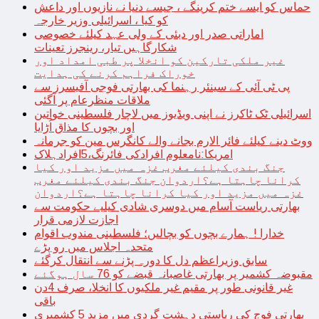
حماس کو ایسے ختم کرینگے ، جیسے دنیا نے نازیوں اور داعش
کو کیا ، اسرائیلی وزیر خارجہ
اماراتی صدر اور دبئی کے ولی عہد کیلئے خصوصی
شکارگاہیں تیار، رینجرز تعینات
غیر ملکی تارکین کو انخلا پر طبی امداد اور
خوراک فراہم کرنے کی ہدایت
پی ٹی آئی کے سینئر رہنما کی بھارتی فوجی آفیسرز سے
ملاقات منظرعام پر آگئی
اسرائیلی ٹک ٹاکرز نے اپنی ویڈیوز میں لاچار فلسطینی خواتین
اور بچوں کا مذاق اُڑایا
ووٹ دینے کیلئے فائر الارم بجانے والے کانگرس مین کو جرمانہ
امریکا:نامعلوم افرادکی فائرنگ،5افرادہلاک
جنگ بندی کیلئے مغرب غزہ میں مزید اور کیا
کرانا چاہتا ہے؟اردوان جنگ بندی کیلئے مغرب
غزہ میں مزید اور کیا کرانا چاہتا ہے؟اردوان
بھارتی ریاست آسام میں دوسری شادی کیلیے حکومت سے
اجازت لازمی قرار
خدارا ! ہمارے بچوں کو بچالیں؛ فلسطینی مندوب اقوام
متحدہ اجلاس میں رو پڑے
سابق وزیراعظم دل کا دورہ پڑنے سے انتقال کرگئے
مقبوضہ کشمیر پر بھارتی غاصبانہ قبضے کو 76 سال ہوگئے
غیر قانونی طور پر مقیم غیر ملکیوں کا انخلا، صرف 4دن
باقی
بھارتی فوج کی ریاستی دہشت گردی میں مزید 5 کشمیری