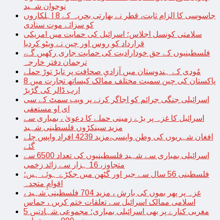
نوجوان شہید
جاسوسی کا الزام ثابت، قطر نے بھارتی بحریہ کے 8 اہلکاروں
کو سزائے موت سنادی
سلامتی کونسل اجلاس؛ اسرائیل کی حمایت میں امریکی
قرارداد کو روس اور چین نے ویٹو کردیا
فلسطینیوں کے حق خودارادیت کی حمایت جاری رکھیں گے،
ترجمان دفتر خارجہ
مُودی کے ہندوستان میں آزادیِ صحافت پر تابڑ توڑ حملے
پاکستان کی چین سمیت مختلف ممالک کیساتھ تجارت میں 8
ارب ڈالر کی گڑبڑ
اسرائیلی جنگی جرائم کو اجاگر کرنے پر ویب سمٹ کے سی
ای او مستعفی
اسرائیل کا غزہ پر بڑے زمینی حملے کا دعویٰ ، بمباری سے
مزید سینکڑوں فلسطینی شہید
افغان شہریوں کی وطن واپسی،مزید 4239 افراد واپس چلے
گئے
اسرائیلی بمباری سے شہید فلسطینیوں کی تعداد 6500 سے
متجاوز، 16 ہزار سے زائد زخمی
فلسطینی 56 سال سے جبر اور گٹھن میں جکڑے ہوئے ہیں؛
اقوامِ متحدہ
غزہ پر پھر بموں کی بارش ، مزید 704 فلسطینی شہید ،
اسلامی ممالک اسرائیل سے تعلقات ختم کریں ، حماس
مغربی کنارے پر بھی اسرائیلی بمباری؛ مجموعی شہادتیں 5