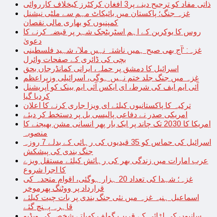
ذاتی مفاد کو ترجیح دینے پر3 افغان کرکٹرز کیخلاف کارروائی
غزہ جنگ؛ پاکستان میں بائیکاٹ مہم سے ملٹی نیشنل
کمپنیوں کو بھاری مالی نقصان
روس کا یوکرین کے اہم اسٹریٹجک شہر پر قبضہ کرنے کا
دعویٰ
غزہ: ‘آج بھی صبح ہمیں ناشتہ نہیں ملا’، شہید فلسطینی
بچی کی ڈائری کے صفحات وائرل
اسرائیل کا دمشق پر حملہ، ایرانی کمانڈرجاں بحق
غزہ میں جنگ جلد ختم نہیں ہوگی، اسرائیلی وزیراعظم
آئی ایم ایف کی شرط، ای ایکس آئی ایم بینک کو آپریشنل
کردیا گیا
ترکیہ کا پاکستانیوں کیلئے ای ویزا جاری کرنے کا اعلان
امریکی صدر نے دفاعی پالیسی بل پر دستخط کر دیئے
امریکا کا 2030 تک چاند پر ایک بار پھر انسانی مشن بھیجنے کا
منصوبہ
اسرائیل کی حماس کو 35 قیدیوں کی رہائی کے بدلے 7 روزہ
جنگ بندی کی پیشکش
عرب امارات میں زندگی بھر کی رہائش کیلئے مستقل ویزے
کا اجرا شروع
غزہ؛ شہدا کی تعداد 20 ہزار ہوگئی، اقوام متحدہ کی
قرارداد پر ووٹنگ پھرموخر
اسماعیل ہنیہ غزہ میں نئی جنگ بندی پر بات چیت کیلئے
قاہرہ پہنچ گئے
سانپوں کی لڑائی کے قریب گولف کھیلتے شخص کی ویڈیو