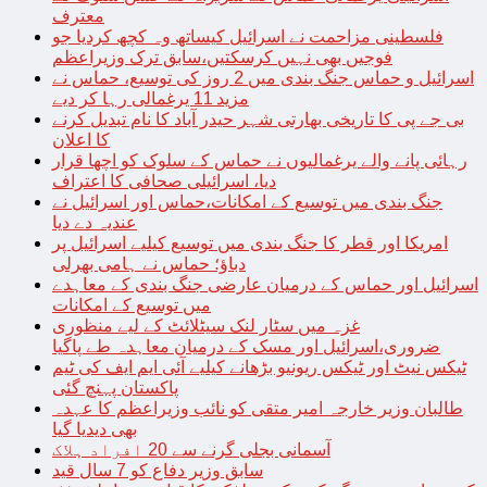
معترف
فلسطینی مزاحمت نے اسرائیل کیساتھ وہ کچھ کردیا جو
فوجیں بھی نہیں کرسکتیں،سابق ترک وزیراعظم
اسرائیل و حماس جنگ بندی میں 2 روز کی توسیع، حماس نے
مزید 11 یرغمالی رہا کر دیے
بی جے پی کا تاریخی بھارتی شہر حیدر آباد کا نام تبدیل کرنے
کا اعلان
رہائی پانے والے یرغمالیوں نے حماس کے سلوک کو اچھا قرار
دیا، اسرائیلی صحافی کا اعتراف
جنگ بندی میں توسیع کے امکانات،حماس اور اسرائیل نے
عندیہ دے دیا
امریکا اور قطر کا جنگ بندی میں توسیع کیلیے اسرائیل پر
دباؤ؛ حماس نے ہامی بھرلی
اسرائیل اور حماس کے درمیان عارضی جنگ بندی کے معاہدے
میں توسیع کے امکانات
غزہ میں سٹار لنک سیٹلائٹ کے لیے منظوری
ضروری،اسرائیل اور مسک کے درمیان معاہدہ طے پاگیا
ٹیکس نیٹ اور ٹیکس ریونیو بڑھانے کیلیے آئی ایم ایف کی ٹیم
پاکستان پہنچ گئی
طالبان وزیر خارجہ امیر متقی کو نائب وزیراعظم کا عہدہ
بھی دیدیا گیا
آسمانی بجلی گرنے سے 20 افراد ہلاک
سابق وزیر دفاع کو 7 سال قید