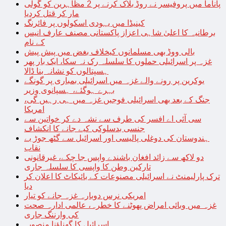
پاناما میں پروفیسر نے روڈ بلاک کرنے پر 2 مظاہرین کو گولی
مار کر قتل کردیا
کینیڈا میں یہودی اسکولوں پر فائرنگ
برطانیہ کا اعلیٰ شاہی اعزاز پاکستانی مصنف عارف انیس
کے نام
بالی ووڈ بھی مسلمانوں کیخلاف بغض میں پیش پیش
غزہ پر اسرائیلی حملوں کا سلسلہ رک نہ سکا، ایک بار پھر
ہسپتالوں کو نشانہ بنا ڈالا
یوکرین پر رونے والے غزہ میں اسرائیلی بمباری پر گونگے
بہرے ہوگئے، ہسپانوی وزیر
جنگ کے بعد بھی اسرائیلی فوجیں غزہ میں ہی رہیں گی،
امریکا
سی آئی اے افسر کی طرف سے نشہ دے کر خواتین سے
جنسی بدسلوکی کیے جانے کا انکشاف
ہندوستان کی دوغلی پالیسی اور اسرائیل سے گٹھ جوڑ بے
نقاب
دو لاکھ سے زائد افغان باشندے واپس جا چکے، غیرقانونی
تارکین وطن کا واپسی کا سلسلہ جاری
ترک پارلیمنٹ نے اسرائیلی مصنوعات کے بائیکاٹ کا اعلان کر
دیا
امریکی نرس دوبارہ غزہ جانے کو تیار
غزہ میں وبائی امراض پھوٹنے کا خطرہ، عالمی ادارہ صحت
کی وارننگ جاری
اسرائیل کا گھناؤنا منصوبہ