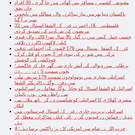
مقبوضہ کشمیر ، مسافر بس کھائی میں جا گری ، 30 افراد
جاں بحق
پاکستان دنیا بھرمیں پیاز پیداکرنے والے ممالک میں پانچویں
نمبر پر آ گیا
فلسطینی ہلال احمر نے غزہ کے الشفا اسپتال میں 32
مریضوں کی شہادت کی تصدیق کردی
جنسی حملہ کیس میں بے گناہ 35 سال سزا کاٹنے والے قیدی
کیلیے لاکھوں ڈالرز زرتلافی
غزہ کے الشفا ہسپتال میں 179 لاشوں کی اجتماعی تدفین
ترکیہ میں شوہر کی بیوی اور 3 بچوں کو قتل کرکے
خودکشی کی کوشش
برطانیہ میں دیوالی کی آتش بازی سے گھر جل کر خاکستر؛
بچوں سمیت 5 افراد ہلاک
اسرائیلی بمباری میں نومولودوں سمیت 179 مریض ملبے
میں دفن ہوگئے، ڈائریکٹر الشفا
اسرائیل کو الشفا اسپتال کو بچانا ہوگا، معاملے پر اسرائیلیوں
سے رابطے میں ہوں، بائیڈن
مصری کھلاڑی کا اسرائیلی کو شکست دے کر ہاتھ ملانے سے
انکار
اسرائیلی بربریت جاری ، غزہ کے اسپتال قبرستانوں میں
تبدیل ، حماس نے قیدیوں کی رہائی کیلئے مذاکرات معطل کر
دیئے
حزب اللہ نے شام میں امریکی اڈے پر راکٹس برسا دیئے؛ 4
فوجی ہلاک