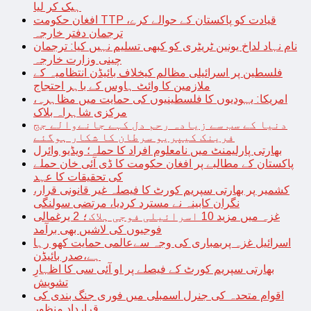
ہیک کر لیا
افغان حکومت TTP قیادت کو پاکستان کے حوالے کرے،
ترجمان دفتر خارجہ
نام نہاد لداخ یونین ٹریٹری کو کبھی تسلیم نہیں کیا: ترجمان
چینی وزارت خارجہ
فلسطین پر اسرائیلی مظالم کیخلاف بائیڈن انتظامیہ کے
ملازمین کا وائٹ ہاوس کے باہر احتجاج
امریکا: یہودیوں کا فلسطینیوں کی حمایت میں مظاہرہ،
مرکزی شاہراہ بلاک
دنیا کے سب سے زیادہ رحم دل کہے جانےوالے جج
فرینک کیپریو سرطان کا شکار ہوگئے
بھارتی پارلیمنٹ میں نامعلوم افراد کا حملہ؛ ویڈیو وائرل
پاکستان کے مطالبے پر افغان حکومت کا ڈی آئی خان حملے
کی تحقیقات کا عہد
کشمیر پر بھارتی سپریم کورٹ کا فیصلہ غیر قانونی قرار،
نگران کابینہ نے مسترد کردیا، مرتضی سولنگی
غزہ میں مزید 10 اسرائیلی فوجی ہلاک؛ 2 یرغمالی
فوجیوں کی لاشیں بھی برآمد
اسرائیل غزہ پربمباری کی وجہ سےعالمی حمایت کھو رہا
ہے،صدر بائیڈن
بھارتی سپریم کورٹ کے فیصلے پر او آئی سی کا اظہارِ
تشویش
اقوام متحدہ کی جنرل اسمبلی میں فوری جنگ بندی کی
قرارداد منظور