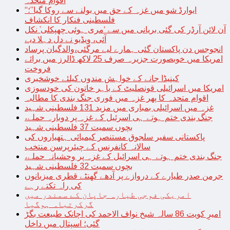
اقوام متحدہ
“ایوارڈ شو میں غزہ کے حق میں بولنے سے روکا گیا”؛
فلسطینی فنکار کا انکشاف
آن لائن آرڈر کی گئی بریانی میں سے ‘مری ہوئی چھپکلی’ نکل
آئی، ویڈیو نے دل دہلا دیے
انجوجس دن پاکستان گئی ہمارے لیے مرگئی،والدگیان پرساد
امریکا میں خوبصورت جزیرہ صرف 25 لاکھ ڈالرز میں برائے
فروخت
کینیڈا جانے کے خواہش مندوں کیلئے خوشخبری
امریکا میں اسرائیلی قونصلیٹ کے باہر خاتون کی خودسوزی
اقوام متحدہ کا پھر غزہ میں فوری جنگ بندی کا مطالبہ
غزہ میں اسرائیلی بمباری میں مزید 131 فلسطینی شہید
جنگ بندی ختم ہوتے ہی اسرئیل کے غزہ پر دوبارہ حملے،
بچوں سمیت 37 فلسطینی شہید
پاکستانی سفیر سلجوق مستنصر کیمیائی ہتھیاروں کی
سالانہ کانفرنس کے چیئرپرسن منتخب
جنگ بندی ختم ہوتے ہی اسرائیل کے غزہ پر وحشیانہ حملے،
بچوں سمیت 32 فلسطینی شہید
جرمن صدر طیارے کے دروازے پر آدھے گھنٹے قطری میزبانوں
کی راہ تکتے رہے
امریکی فوجی طیارہ جاپان کے سمندر میں
گرکرتباہ ہوگیا
امیرِ کویت 86 سالہ شیخ نواف الاحمد کی اچانک طبیعت بگڑ
گئی؛ اسپتال میں داخل