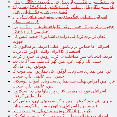
غزہ جنگ میں ہلاک اسرائیلی فوجیوں کی تعداد 395 ہوگئی
غزہ میں ڈائیریا اور سانس کے انفیکشنز کے ایک لاکھ سے زائد
کیسز رپورٹ ہوچکے: ڈبلیو ایچ او
اسرائیل، حماس جنگ بندی میں توسیع مزید افراد کو رہا
کرنے سے ممکن
‘ججوں پر ٹرمپ کے حملے روکنے کا واحد طریقہ ہے کہ انہیں
جیل میں ڈال دیا جائے’
افغان ٹرانزٹ ٹریڈ کی درآمدی اشیا پر10 فیصد فیس کی
چھوٹ
اسرائیل کا حماس پر رعایتوں کیلئے امریکی یرغمالیوں کے
استعمال کا الزام، وائٹ ہاؤس کی تردید
امریکہ انتخابات میں مداخلت نہ کرے، روس نے خبردار کر دیا
جسے اللہ رکھے؛ غزہ میں گھر کے ملبے سے37 دن بعد
نومولود زندہ مل گیا
غزہ میں بمباری سے زیادہ لوگوں کی بیماریوں سے موت کا
خطرہ ہے, عالمی ادارہ صحت
غزہ میں امراض پھیلنے سے بمباری سے زیادہ اموات ہوسکتی
ہیں، عالمی ادارہ صحت
اسرائیلی فوج نے مغربی کنارے پر دھاوا بول دیا، سیکڑوں
فلسطینی گرفتار
میری بیٹی خود کو غزہ میں ملکہ سمجھتی تھی، حماس کی
قید سے رہا اسرائیلی خاتون حسن سلوک سے متاثر
بکر پرائز 2024آئرش مصنف پال لنچ نے جیت لیا
اسرائیلی یرغمالی حماس کے سربراہ کے حسن سلوک کے