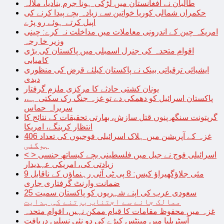
طالبان نے افغانستان میں لڑکی ہونا جرم بنادیا، ملالہ
حکمراں شمالی کوریا خواتین سے زیادہ بچے پیدا کرنے کی
اپیل کرتے ہوئے رو پڑے
امریکہ چین کے اندرونی معاملات میں مداخلت نہ کرے: چینی
وزیر خا رجہ
اقوام متحدہ کی جنرل اسمبلی میں پاکستان کی بڑی
کامیابی
ایشیائی ترقیاتی بینک نے پاکستان کیلئے قرض کی منظوری
دیدی
یونان کشتی حادثے کا مرکزی ملزم گرفتار
پاکستان اسرائیل کو دھمکی دے تو غزہ جنگ رک سکتی ہے،
سربراہ حماس
گرپتونت سنگھ پنوں قتل سازش، بھارتی تحقیقات کے نتائج کا
انتظار کرینگے، امریکا
غزہ کے آپریشن میں ہلاک اسرائیلی فوجیوں کی تعداد 406
ہوگئی
< > اسرائیلی فوج نے جیل میں فلسطینی بچے کیساتھ جنسی
زیادتی کی، امریکی عہدیدار
9 مئی جلاؤگھیراؤ کیس: 8 پی ٹی آئی رہنماؤں کے ناقابل
ضمانت وارنٹ گرفتاری جاری
سعودی عرب کی اپنے شہریوں کو پاکستان سمیت 25
ممالک جانے سے اجتناب برتنے کی ہدایت
غزہ میں محفوظ مقامات کا قیام ممکن نہیں، اقوام متحدہ
آسٹریلیا میں مینٹس کیڑے کی دو نئی نسلیں دریافت