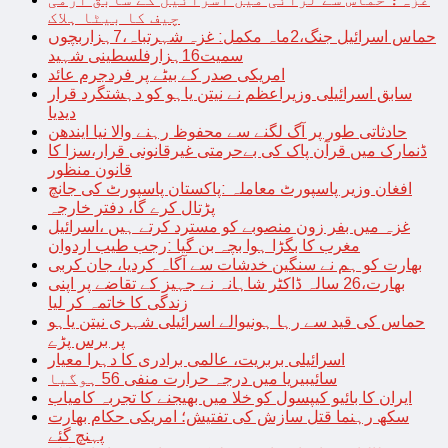
چیف کا بیٹا ہلاک
حماس اسرائیل جنگ،2ماہ مکمل: غزہ شہرتباہ،7ہزاربچوں
سمیت16ہزارفلسطینی شہید
امریکی صدر کے بیٹے پر فردجرم عائد
سابق اسرائیلی وزیراعظم نے نیتن یاہو کو دہشتگرد قرار
دیدیا
حادثاتی طور پر آگ لگنے سے محفوظ رہنے والا نیا ایندھن
ڈنمارک میں قرآن پاک کی بےحرمتی غیرقانونی قرار،سزا کا
قانون منظور
افغان وزیر پاسپورٹ معاملہ :پاکستان پاسپورٹ کی جانچ
پڑتال کرے گا، دفتر خارجہ
غزہ میں بفر زون منصوبے کو مسترد کرتے ہیں ،اسرائیل
مغرب کا بگڑا ہوا بچہ بن گیا :رجب طیب اردوان
بھارت کو ہم نے سنگین خدشات سے آگاہ کردیا، جان کربی
بھارت،26 سالہ ڈاکٹر شاہانہ نے جہیز کے تقاضے پر اپنی
زندگی کا خاتمہ کر لیا
حماس کی قید سے رہا ہونیوالے اسرائیلی شہری نیتن یاہو
پر برس پڑے
اسرائیلی بربریت، عالمی برادری کا دہرا معیار
سائیبیریا میں درجہ حرارت منفی 56 ہوگیا
ایران کا بائیو کیپسول کو خلا میں بھیجنے کا تجربہ کامیاب
سکھ رہنما قتل سازش کی تفتیش؛ امریکی حکام بھارت
پہنچ گئے