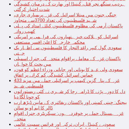
ہردیپ سنگھ نجر قتل، کینیڈا اور بھارت کے درمیان کشیدگی
شدت اختیار کرگئی
جنگی جنون میں مبتلا اسرائیل کی غزہ پربمباری جاری،
شہید فلسطینیوں کی تعداد 3700سے متجاوز
پاکستان آرمی کی مظلوم فلسطینیوں کیلئے امداد کی پہلی
کھیپ روانہ
اسرائیل کو ہلاکت خیز ہتھیاروں کی فراہمی پر امریکی
محکمہ خارجہ کا اعلیٰ افسر مستعفی
سعودی گول کیپر راغد النجار کا فلسطینیوں سے اظہار یک
جہتی
پاکستان غزہ کے معاملے پراقوام متحدہ کی جنرل اسمبلی
میں بحث کا خواہاں
سعودی ولی عہد کا یونانی اور جاپانی وزراء اعظم کو فون،
حماس اسرائیل کشیدگی کم کرانے پر اتفاق
غزہ کے پناہ گزین کیمپ پر اسرائیلی حملے میں مزید 433
فلسطینی شہید
دل کا دورہ پڑنے کا ڈرامہ رچا کر شہری نے کئی ریستورانوں
کو چونا لگا دیا
بیجنگ: چینی کمپنی اور پاکستان ریفائنری کے مابین ڈیڑھ ارب
ڈالر کا ایم او یو سائن
غزہ ہسپتال حملے پر خوفزدہ ہوں: سیکریٹری جنرل اقوامِ
متحدہ
سعودیہ، کینیڈا , ایران، ترکیہ اور فرانس سمیت عالمی