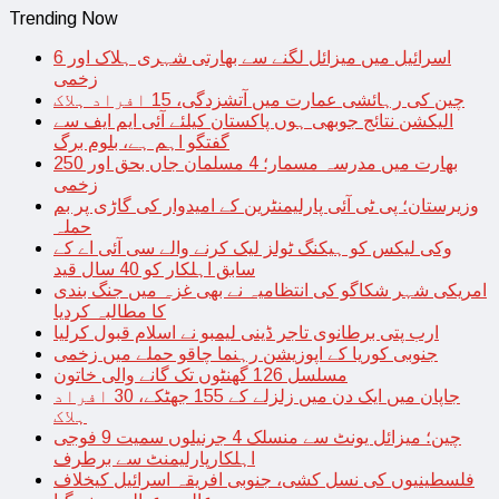
Trending Now
اسرائیل میں میزائل لگنے سے بھارتی شہری ہلاک اور 6
زخمی
چین کی رہائشی عمارت میں آتشزدگی، 15 افراد ہلاک
الیکشن نتائج جوبھی ہوں پاکستان کیلئے آئی ایم ایف سے
گفتگو اہم ہے، بلوم برگ
بھارت میں مدرسہ مسمار؛ 4 مسلمان جاں بحق اور 250
زخمی
وزیرستان؛ پی ٹی آئی پارلیمنٹرین کے امیدوار کی گاڑی پر بم
حملہ
وکی لیکس کو ہیکنگ ٹولز لیک کرنے والے سی آئی اے کے
سابق اہلکار کو 40 سال قید
امریکی شہر شکاگو کی انتظامیہ نے بھی غزہ میں جنگ بندی
کا مطالبہ کردیا
ارب پتی برطانوی تاجر ڈینی لیمبو نے اسلام قبول کرلیا
جنوبی کوریا کے اپوزیشن رہنما چاقو حملے میں زخمی
مسلسل 126 گھنٹوں تک گانے والی خاتون
جاپان میں ایک دن میں زلزلے کے 155 جھٹکے، 30 افراد
ہلاک
چین؛ میزائل یونٹ سے منسلک 4 جرنیلوں سمیت 9 فوجی
اہلکارپارلیمنٹ سے برطرف
فلسطینیوں کی نسل کشی، جنوبی افریقہ اسرائیل کیخلاف