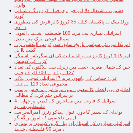
وائرل
دشمن نے اشتعال دلایا تو جوہری حملہ کردیں گے، شمالی
کوریا
ورلڈ بینک نے پاکستان کیلئے 35 کروڑ ڈالر قرض کی منظوری
دے دی
اسرائیلی بمباری سے مزید 100 فلسطینی شہید ، العودہ
اسپتال فوجی بیرک میں تبدیل
امریکا میں نئی سیاسی تاریخ، سابق صدر ٹرمپ الیکشن لڑنے
کیلیے نااہل
امریکا:1 کروڑ ڈالرز سے زائد مالیت کی ای-سگریٹس اسمگل
کرنے کی کوشش
چین کے شمال مغربی حصے میں زلزلے سے ہلاکتوں کی تعداد
127 ہوگئی، 700 افراد زخمی
غزہ؛ حماس کے ہاتھوں مزید 7 اسرائیلی فوجی ہلاک،
مجموعی تعداد 129 ہوگئی
اطالوی وزیراعظم کا سعودیہ میں مرتد اور ہم جنس پرستی
پر سزائیں ختم کرنے کا مطالبہ
اسرائیل کا فارعہ میں مہاجرین کے کیمپ پر چھاپہ، 4
فلسطینی شہید
یواےای کے سفیر کا دورہ نیول ہیڈکوارٹرز، امیرالبحر سے
باہمی دلچسپی کے امور پر گفتگو
اسرائیلی طیاروں کی اسپتال اور پناہ گزین کیمپوں پر بمباری
، مزید 90 فلسطینی شہید