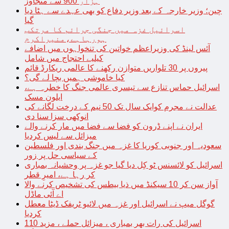
ہزار 900 سے متجاوز
چین؛ وزیر خارجہ کے بعد وزیر دفاع کو بھی عہدے سے ہٹا دیا
گیا
اسرائیل غزہ میں جنگی جرائم کا مرتکب
ہورہاہے،منیراکرم
آئس لینڈ کی وزیراعظم خواتین کی تنخواہوں میں اضافے
کیلیے احتجاج میں شامل
پیروں پر 30 تلواریں متوازن رکھنے کا عالمی ریکارڈ قائم
کیا خاموشی ہمیں بچا لے گی؟
اسرائیل حماس تنازع سے تیسری عالمی جنگ کا خطرہ ہے،
ایلون مسک
عدالت نے مجرم کوایک سال تک 50 نیم کے درخت لگانے کی
انوکھی سزا سنا دی
ایران نے اپنے ڈرون کو فضا سے فضا میں مار کرنے والے
میزائل سے لیس کردیا
سعودیہ اور جنوبی کوریا کا غزہ میں جنگ بندی اور فلسطین
کے سیاسی حل پر زور
اسرائیل کو لائسنس ٹو کِل دیا گیا جو غزہ پر وحشیانہ بمباری
کر رہا ہے، امیرِ قطر
آواز سن کر 10 سیکنڈ میں ذیا بیطس کی تشخیص کرنے والا
اے آئی ماڈل
گوگل میپ نے اسرائیل اور غزہ میں لائیو ٹریفک ڈیٹا معطل
کردیا
اسرائیل کی رات بھر بمباری ، میزائل حملے ، مزید 110