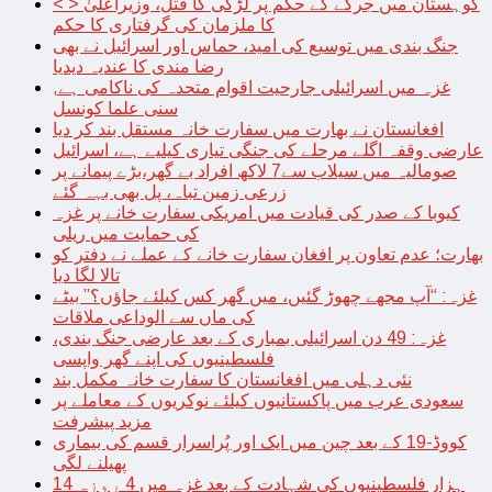
< > کوہستان میں جرگے کے حکم پر لڑکی کا قتل، وزیراعلیٰ
کا ملزمان کی گرفتاری کا حکم
جنگ بندی میں توسیع کی امید، حماس اور اسرائیل نے بھی
رضا مندی کا عندیہ دیدیا
غزہ میں اسرائیلی جارحیت اقوام متحدہ کی ناکامی ہے,
سنی علما کونسل
افغانستان نے بھارت میں سفارت خانہ مستقل بند کر دیا
عارضی وقفہ اگلے مرحلے کی جنگی تیاری کیلیے ہے، اسرائیل
صومالیہ میں سیلاب سے7 لاکھ افراد بے گھر،بڑے پیمانے پر
زرعی زمین تباہ، پل بھی بہہ گئے
کیوبا کے صدر کی قیادت میں امریکی سفارت خانے پر غزہ
کی حمایت میں ریلی
بھارت؛ عدم تعاون پر افغان سفارت خانے کے عملے نے دفتر کو
تالا لگا دیا
غزہ: “آپ مجھے چھوڑ گئیں، میں گھر کس کیلئے جاؤں؟” بیٹے
کی ماں سے الوداعی ملاقات
غزہ: 49 دن اسرائیلی بمباری کے بعد عارضی جنگ بندی،
فلسطینیوں کی اپنے گھر واپسی
نئی دہلی میں افغانستان کا سفارت خانہ مکمل بند
سعودی عرب میں پاکستانیوں کیلئے نوکریوں کے معاملے پر
مزید پیشرفت
کووڈ-19 کے بعد چین میں ایک اور پُراسرار قسم کی بیماری
پھیلنے لگی
14 ہزار فلسطینیوں کی شہادت کے بعد غزہ میں 4 روزہ