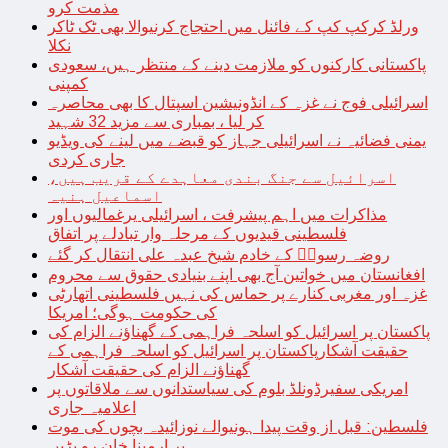
مذمت کرو
ورلڈ کرکپ کپ کے فائنل میں احتجاج کرنیوالا بھی ٹک ٹاکر
نکلا
پاکستانی کارکنوں کو ملازمت دینے کے منتظر ہیں، سعودی
کمپنی
اسرائیلی فوج نے غزہ کے انڈونیشین اسپتال کا بھی محاصرہ
کر لیا ، بمباری سے مزید 32 شہید
یمنی فضائیہ نے اسرائیلی جہاز کو قبضے میں لینے کی ویڈیو
جاری کردی
اسرائیل سے جنگ بندی معاہدے کے قریب ہیں،
اسماعیل ہنیہ
مذاکرات میں اہم پیشرفت ، اسرائیلی یرغمالیوں اور
فلسطینی قیدیوں کے مرحلہ وار تبادلے پر اتفاق
روضہ رسولؐ کے خادم شیخ عبدہ علی انتقال کر گئے
افغانستان میں خواتین آج بھی اپنے بنیادی حقوق سے محروم
غزہ اور مغربی کنارے پر حماس کی نہیں فلسطینی اتھارٹی
کی حکومت ہوگی؛ امریکا
پاکستان پر اسرائیل کو اسلحہ فراہمی کے گھناؤنے الزام کی
حقیقت آشکارپاکستان پر اسرائیل کو اسلحہ فراہمی کے
گھناؤنے الزام کی حقیقت آشکار
امریکی سفیرڈونلڈ بلوم کی سیاستدانوں سے ملاقاتوں پر
اعلامیہ جاری
فلسطین: قبل از وقت پیدا ہونیوالے نوزائیدہ بچوں کی موت
پر ارمینا خان رو پڑیں