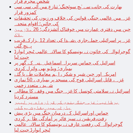
شخص مجرم قرار
بھارت کی جانب سے ’پچ سوئچنگ‘ تنازع میں آئی سی سی
کمزور قرار
غزہ میں عالمی جنگی قوانین کی خلاف ورزیوں کی تحقیقات
کی جائیں؛ اقوام متحدہ
چین میں دفتری عمارت میں خوفناک آتشزدگی؛ 26 ملازمین
ہلاک
غزہ پر اسرائیلی حملےجاری ،شہدا کی تعداد 12ہزارکےقریب
پہنچ گئی
گوجرانوالہ کی خاتون نے یونیسکو کا سالانہ عالمی ٹیچر ایوارڈ
جیت لیا
اسرائیل کی حماس سربراہ اسماعیل ہنیہ کے گھر پر
بمباری؛ ویڈیو بھی وائرل کردی
امریکہ اور چین شیر و شکر ، اہم معاملات طے پا گئے
غزہ ، قاتل اسرائیلی فوج کی مسجد پر بمباری ، 50 نمازی
شہید ، متعدد زخمی
اسرائیل نے سلامتی کونسل کا غزہ جنگ میں وقفے کا مطالبہ
مسترد کردیا
برطانیہ: غزہ جنگ بندی کی قرارداد پر لیبر
پارٹی میں بغاوت ہوگئی
حماس اوراسرائیل کے درمیان جنگ میں بڑی پیش
رفت،فریقین نے سیز فائر پر آمادگی ظاہر کردی
گوجرانوالہ کی رفعت عارف نے یونیسکو کا سالانہ عالمی
ٹیچر ایوارڈ جیت لیا