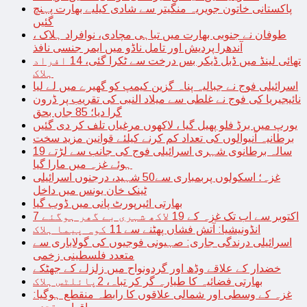
پاکستانی خاتون جویریہ منگیتر سے شادی کیلیے بھارت پہنچ
گئیں
طوفان نے جنوبی بھارت میں تباہی مچادی، نوافراد ہلاک ،
آندھرا پردیش اور تامل ناڈو میں ایمر جنسی نافذ
تھائی لینڈ میں ڈبل ڈیکر بس درخت سے ٹکرا گئی، 14 افراد
ہلاک
اسرائیلی فوج نے جبالیہ پناہ گزین کیمپ کو گھیرے میں لے لیا
نائیجیریا کی فوج نے غلطی سے میلاد النبی کی تقریب پر ڈرون
گرا دیا؛ 85 جاں بحق
یورپ میں برڈ فلو پھیل گیا ، لاکھوں مرغیاں تلف کر دی گئیں
برطانیہ آنیوالوں کی تعداد کم کرنے کیلئے قوانین مزید سخت
19 سالہ برطانوی شہری اسرائیلی فوج کی جانب سے لڑتے
ہوئے غزہ میں مارا گیا
غزہ؛ اسکولوں پربمباری سے50 شہید، درجنوں اسرائیلی
ٹینک خان یونس میں داخل
بھارتی ائیرپورٹ پانی میں ڈوب گیا
7 اکتوبر سے اب تک غزہ کے 19 لاکھ شہری بے گھر ہوگئے
انڈونیشیا: آتش فشاں پھٹنے سے 11 کوہ پیما ہلاک
اسرائیلی درندگی جاری: صہیونی فوجیوں کی گولاباری سے
متعدد فلسطینی زخمی
خضدار کے علاقے وڈھ اور گردونواح میں زلزلے کے جھٹکے
بھارتی فضائیہ کا طیارہ گر کر تباہ، 2پائلٹس ہلاک
غزہ کے وسطی اور شمالی علاقوں کا رابطہ منقطع ہوگیا: