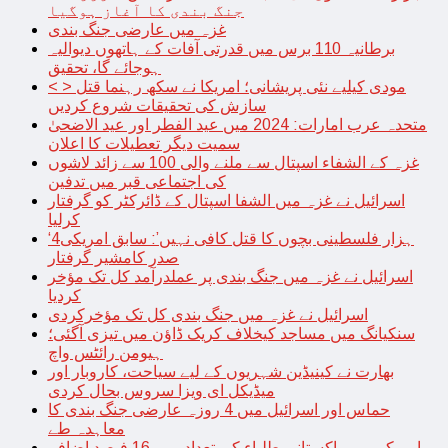
جنگ بندی کا آغاز ہوگیا
غزہ میں عارضی جنگ بندی
برطانیہ 110 برس میں قدرتی آفات کے ہاتھوں دیوالیہ
ہوجائے گا، تحقیق
< > مودی کیلیے نئی پریشانی؛ امریکا نے سکھ رہنما قتل
سازش کی تحقیقات شروع کردیں
متحدہ عرب امارات: 2024 میں عید الفطر اور عید الاضحیٰ
سمیت دیگر تعطیلات کا اعلان
غزہ کے الشفاء اسپتال سے ملنے والی 100 سے زائد لاشوں
کی اجتماعی قبر میں تدفین
اسرائیل نے غزہ میں الشفا اسپتال کے ڈائرکٹر کو گرفتار
کرلیا
‘4ہزار فلسطینی بچوں کا قتل کافی نہیں’: سابق امریکی
صدر کامشیر گرفتار
اسرائیل نے غزہ میں جنگ بندی پر عملدرآمد کل تک مؤخر
کردیا
اسرائیل نے غزہ میں جنگ بندی کل تک مؤخرکردی
سنکیانگ میں مساجد کیخلاف کریک ڈاؤن میں تیزی آگئی؛
ہیومن رائٹس واچ
بھارت نے کینیڈین شہریوں کے لیے سیاحت، کاروبار اور
میڈیکل ای ویزا سروس بحال کردی
حماس اور اسرائیل میں 4 روزہ عارضی جنگ بندی کا
معاہدہ طے
امریکہ میں پاکستانی طلباء کی تعداد میں 16 فیصد اضافہ