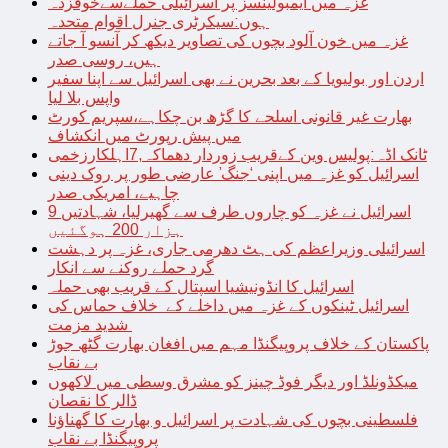
غزہ میں ایمبولینسز پر اسرائیلی حملےسےخوفزدہ
ہوں:سیکرٹری جنرل اقوام متحدہ
غزہ میں خون آلود بچوں کی تصاویر دیکھ کر آنسو آ جاتے
ہیں، روسی صدر
اردن اور بولیویا کے بعد بحرین نے بھی اسرائیل سے اپنا سفیر
واپس بلا لیا
بھارت غیر قانونی اسلحے کا گڑھ بن چکاہے،سپریم کورٹ
میں پیش رپورٹ میں انکشاف
ٹانک اڈہ:پولیس وین کےقریب زوردار دھماکہ,7اہلکارزخمی
اسرائیل کو غزہ میں اپنی ‘جنگ’ عارضی طور پر روک دینی
چاہیے، امریکی صدر
اسرائیل نے غزہ کو چاروں طرف سے گھیرلیا، شہادتیں 9
ہزار 200 ہوگئیں
اسرائیلی وزیراعظم کی ہٹ دھرمی جاری، غزہ پر دہشت
گرد حملے روکنے سے انکار
اسرائیل کا انڈونیشیا اسپتال کے قریب بھی حملہ
اسرائیل ٹینکوں کے غزہ میں داخلے کے خلاف حماس کی
شدید مزمت
پاکستان کے خلاف پروپیگنڈا مہم میں افغان بھارت گٹھ جوڑ
بے نقاب
میکڈونلڈ اور دیگر فوڈ چینز کو مشرق وسطی میں لاکھوں
ڈالر کا نقصان
فلسطینی بچوں کی شہادت پر اسرائیل و بھارت کا گھناؤنا
پروپیگنڈا بے نقاب