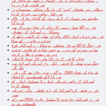
رہنماؤں نےاسرائیل کے غزہ اسپتال پر حملے کو ناجائز اور
غیر قانونی قرار دے دیا
برطانیہ میں طوفان “بابت” کی وارننگ، محکمہ موسمیات نے
تیز رفتار ہوائوں سے خبردار کردیا
بیلجیئم میں سویڈن کے 2 شہریوں کو گولیاں مارکر ہلاک
کردیا گیا
غزہ پر اگلا حملہ زمینی کارروائی کے بجائے سرپرائز بھی
ہوسکتا ہے، اسرائیل کی دھمکی
غزہ میں دوران ڈیوٹی ڈاکٹر والد اور بھائی کی لاشیں دیکھ کر
جذبات پر قابو نہ رکھ سکا
غزہ جنگ کا اگلا مرحلہ مختلف ہو سکتا ہے، اسرائیلی فوج
بھارتی سپریم کورٹ نے ہم جنس شادی کو قانونی حیثیت
دینے سے معذوری ظاہر کردی
جاپان کا غزہ کے لیے 10 ملین ڈالر امداد کا اعلان
جنگ مزید پھیلنے کا خدشہ ، ایک ہزار امریکی اسرائیل سے
نکل گئے
شہداء کی تعداد 2600 ہو گئی ، مردہ خانے بھر گئے ، غزہ
سے 11 لاکھ فلسطینیوں کا انخلاء
اسرائیل کے حامی امریکی چینل نے3 مسلمان اینکرز کو
معطل کردیا
غزہ پر قبضہ کرنا اسرائیل کی بڑی غلطی ہوگی: امریکی
صدر
غزہ پر اسرائیلی جارحیت کا سلسلہ جاری، 2600 سے زائد
فلسطینی شہید