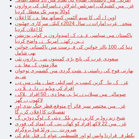
غزہ میں کشیدگی، ایمریٹس ایئرلائن نےاسرائیل کی پروازوں
کو30 نومبر تک معطل کردیا
اوپن اے آئی کا سیم آلٹمین کیساتھ معاہدے کا اعلان
متحدہ عرب امارات نے سال 2024ء کیلئے سرکاری چھٹیوں
کا اعلان کردیا
پاکستان میں سیاسی عہدے کے امیدواروں پر کوئی پوزیشن
نہیں رکھتے: امریکہ نے واضح کردیا
دنیا کی 100 بااثر خواتین کی فہرست میں پاکستانی خواتین
بھی شامل
سعودی عرب کی پانچ بڑی کمپنیوں سے ہزاروں نئی
ملازمتوں کے معاہدے
بھارتی فوج کی ریاستی دہشت گردی میں کشمیری نوجوان
شہید
غزہ کے پناہ گزین کیمپ پر اسرائیلی حملہ، ملبے میں دبے
افراد کی ویڈیو نے دل دہلا دیے
صومالیہ میں سیلاب نے تباہی مچا دی ، 50 افراد ہلاک ،
لاکھوں بے گھر
غزہ میں مختصر سیز فائر آج متوقع،قطر جنگ بندی اور
تفصیلات کا اعلان کرے گا
شیخ زید روڈ پر کاریں نہیں بلکہ دبئی کے لوگ دوڑیں گے
غزہ میں 22 لاکھ افراد کو کھانے پینے کی امداد کی فوری
ضرورت ہے: ورلڈ فوڈ پروگرام
یکطرفہ قراردا واپس لو اور فلسطینی عوام کے قتل عام کی