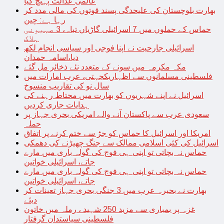
عالمی عدالت پہنچ گیا
بھارت بلوچستان کی علیحدگی پسند قوتوں کی مالی مدد کر
رہا ہے: چین
حماس کے حملوں میں 7 اسرائیلی گاڑیاں تباہ، 3 صہیونی
ہلاک
اسرائیلی جارحیت نے اپنا فوجی اور سیاسی انجام لکھ
دیا،اسامہ حمدان
مکہ مکرمہ میں سونے کے متعدد نئے ذخائر مل گئے
فلسطینی مسلمانوں سے اظہاریکجہتی، عرب امارات میں
سال نو کی تقاریب منسوخ
اسرائیل نے اپنے شہریوں کو بھارت میں محتاط رہنے کی
ہدایات جاری کردیں
سعودی عرب سے پاکستان آنے والے امریکی بحری جہاز پر
حملہ
امریکا اور اسرائیل کا حماس کو جڑ سے ختم کرنے پر اتفاق
اسرائیل کی کئی اسلامی ممالک سے جنگ چھیڑنے کی دھمکی
حماس نہ بچاتی تو اپنی ہی فوج کی گولہ باری میں مارے
جاتے، اسرائیلی خواتین
حماس نہ بچاتی تو اپنی ہی فوج کی گولہ باری میں مارے
جاتے، اسرائیلی خواتین
بھارت نے بحیرہ عرب میں 3 جنگی بحری جہاز تعینات کر
دیئے
غزہ پر بمباری سے مزید 250 شہید ، رملہ میں خاتون
فلسطینی سیاستدان گرفتار