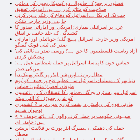
فصلوں پر چھڑکے جانیوالے دو کیمیکل بچوں کی دماغی
صلاحیت کو متاثر کررہے ہیں، امریکی تحقیق
جب تک امریکا ہے اسرائیل کو دفاع کی فکر نہیں کرنی
چاہیے: وزیر خارجہ بلنکن
غزہ پر اسرائیلی بمباری؛ امریکی اور اماراتی صدور کا
کشیدگی کے جلد خاتمے پر اتفاق
امریکی وزیر خارجہ اسرائیل پہنچ گئے؛ جوبائیڈن اور اماراتی
صدر کی ٹیلی فونک گفتگو
’آزاد ریاست فلسطینیوں کا حق ہے‘؛ روسی صدر نے ثالثی کی
پیشکش کردی
حماس خون کا پیاسا، اسرائیل پر حملے شیطانی عمل ہے:
امریکی صدر
مظاہرین نے اپوزیشن لیڈر پر گلیٹر پھینک دیا
دنیا بھر کے مسلمان اسرائیل سے عظیم فتح پر جمعے کو ’یومِ
طوفانِ اقصیٰ‘ منائیں؛ حماس
اسرائیل میں سائرن بج گئے،حماس کا عسقلان کے رہائشیوں
کو شہر چھوڑنے کا الٹی میٹم
بھارتی فوج کی ریاستی دہشت گردی میں مزید 2 کشمیری
نوجوان شہید
< > صیہونی حکومت پر حملہ کرنے والوں کے ہاتھ چومتے
ہیں؛ خامنہ ای
حملے کی دھمکی ،ہیمبرگ ایئر پورٹ پر فلائیٹ آپریشن
معطل
بنگلادیش کی سابق وزیراعظم کی طبیعت انتہائی ناساز