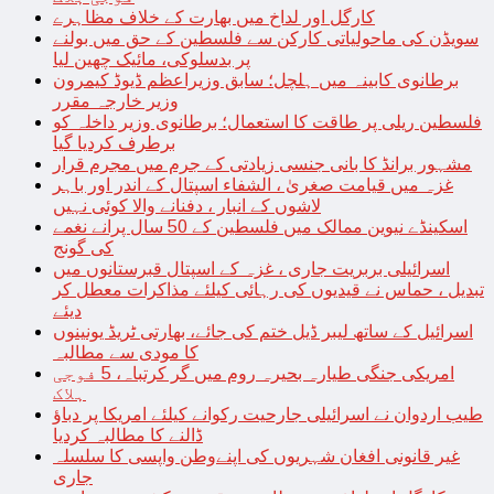
کارگل اور لداخ میں بھارت کے خلاف مظاہرے
سویڈن کی ماحولیاتی کارکن سے فلسطین کے حق میں بولنے
پر بدسلوکی، مائیک چھین لیا
برطانوی کابینہ میں ہلچل؛ سابق وزیراعظم ڈیوڈ کیمرون
وزیر خارجہ مقرر
فلسطین ریلی پر طاقت کا استعمال؛ برطانوی وزیر داخلہ کو
برطرف کردیا گیا
مشہور برانڈ کا بانی جنسی زیادتی کے جرم میں مجرم قرار
غزہ میں قیامت صغریٰ ، الشفاء اسپتال کے اندر اور باہر
لاشوں کے انبار ، دفنانے والا کوئی نہیں
اسکینڈے نیوین ممالک میں فلسطین کے 50 سال پرانے نغمے
کی گونج
اسرائیلی بربریت جاری ، غزہ کے اسپتال قبرستانوں میں
تبدیل ، حماس نے قیدیوں کی رہائی کیلئے مذاکرات معطل کر
دیئے
اسرائیل کے ساتھ لیبر ڈیل ختم کی جائے، بھارتی ٹریڈ یونینوں
کا مودی سے مطالبہ
امریکی جنگی طیارہ بحیرہ روم میں گر کرتباہ، 5 فوجی
ہلاک
طیب اردوان نے اسرائیلی جارحیت رکوانے کیلئے امریکا پر دباؤ
ڈالنے کا مطالبہ کردیا
غیر قانونی افغان شہریوں کی اپنےوطن واپسی کا سلسلہ
جاری