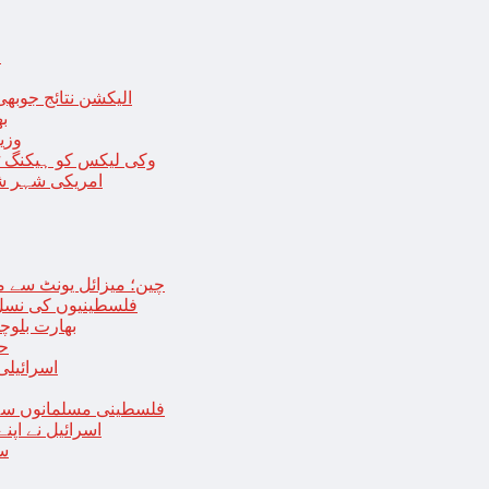
ا
الیکشن نتائج جوبھی
بھا
وزی
وکی لیکس کو ہیکنگ ٹولز ل
امریکی شہر شک
چین؛ میزائل یونٹ سے منسلک 4 جرنیلوں سمیت 9 فوجی اہلکارپ
فلسطینیوں کی نسل 
بھارت بلوچ
حما
اسرائیلی
فلسطینی مسلمانوں سے 
اسرائیل نے اپ
سع