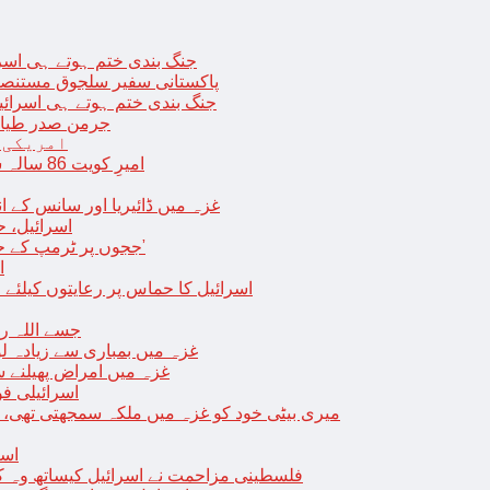
جنگ بندی ختم ہوتے ہی اسرئیل کے 
پاکستانی سفیر سلجوق مستنصر 
جنگ بندی ختم ہوتے ہی اسرائیل کے غ
جرمن صدر طیارے
امریکی 
امیرِ کویت 86 سالہ شیخ نواف الاحمد کی اچانک طبیعت بگڑ گئی؛ اسپتال میں داخل
غزہ میں ڈائیریا اور سانس کے ان
اسرائیل، 
‘ججوں پر ٹرمپ کے حملے روکنے کا واحد طریقہ ہے کہ انہیں جیل میں ڈال دیا جائے’
ا
اسرائیل کا حماس پر رعایتوں کیلئے 
جسے اللہ رکھے؛ غزہ
غزہ میں بمباری سے زیادہ 
غزہ میں امراض پھیلنے 
اسرائیلی فو
میری بیٹی خود کو غزہ میں ملکہ سمجھتی تھی،
اسر
فلسطینی مزاحمت نے اسرائیل کیساتھ وہ ک