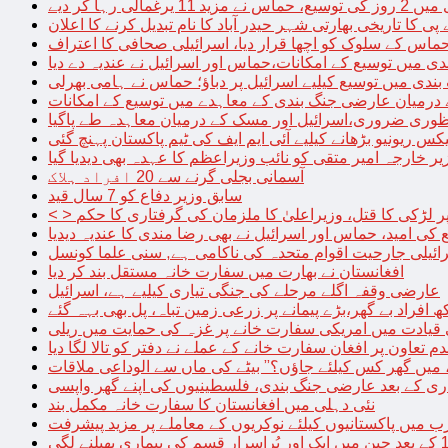
الی رہا کر دیے
پی کا تاریخی بھارتی شہر حیدر آباد کا نام تبدیل کرنے کا اعلان
 حماس کے سلوک کو اچھا قرار دیا، اسرائیلی صحافی کا اعتراف
دی میں توسیع کے امکانات،حماس اور اسرائیل نے عندیہ دے دیا
 بندی میں توسیع کیلیے اسرائیل پر دباؤ؛ حماس نے ہامی بھرلی
 درمیان عارضی جنگ بندی کے معاہدے میں توسیع کے امکانات
نظوری ضروری،اسرائیل اور مسک کے درمیان معاہدہ طے پاگیا
کس ریونیو بڑھانے کیلیے آئی ایم ایف کی ٹیم پاکستان پہنچ گئی
یر خارجہ امیر متقی کو نائب وزیراعظم کا عہدہ بھی دیدیا گیا
آسمانی بجلی گرنے سے 20 افراد ہلاک
سابق وزیر دفاع کو 7 سال قید
پر لڑکی کا قتل، وزیراعلیٰ کا ملزمان کی گرفتاری کا حکم
کی امید، حماس اور اسرائیل نے بھی رضا مندی کا عندیہ دیدیا
ائیلی جارحیت اقوام متحدہ کی ناکامی ہے, سنی علما کونسل
افغانستان نے بھارت میں سفارت خانہ مستقل بند کر دیا
عارضی وقفہ اگلے مرحلے کی جنگی تیاری کیلیے ہے، اسرائیل
 قیادت میں امریکی سفارت خانے پر غزہ کی حمایت میں ریلی
م تعاون پر افغان سفارت خانے کے عملے نے دفتر کو تالا لگا دیا
 میں گھر کس کیلئے جاؤں؟” بیٹے کی ماں سے الوداعی ملاقات
نئی دہلی میں افغانستان کا سفارت خانہ مکمل بند
میں پاکستانیوں کیلئے نوکریوں کے معاملے پر مزید پیشرفت