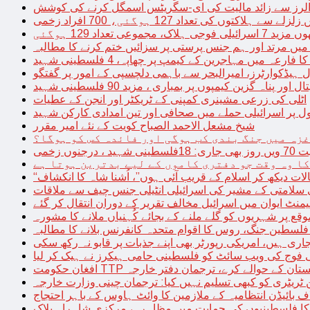
توں کی تعداد 127 ہوگئی، 700 افراد زخمی
مجموعی تعداد 129 ہوگئی
میں مرتد اور ہم جنس پرستی پر سزائیں ختم کرنے کا مطالبہ
 فارعہ میں مہاجرین کے کیمپ پر چھاپہ، 4 فلسطینی شہید
ل ہیڈکوارٹرز، امیرالبحر سے باہمی دلچسپی کے امور پر گفتگو
پناہ گزین کیمپوں پر بمباری ، مزید 90 فلسطینی شہید
اٹلی کی زرعی مشینری کمپنی کے ٹریکٹر اور انجن کے عطیات
ل پر اسرائیلی حملے میں صحافی اور تین امدادی کارکن شہید
شیخ مشعل الاحمد الصباح کویت کے نئے امیر مقرر
غزہ میں جنگ بندی کب ہوگی اور فائدہ کس کو ہوگا؟
جنوں زخمی
کا وہ وقت جو دفتری کاموں کے لیے بدترین ہوتا ہے
لات دیکھ کر اسلام کے قریب آئی ہوں”، اُشنا شاہ کا انکشاف
سلامتی کے مشیر کی اسرائیلی انٹیلی جنس چیف سے ملاقات
یمنٹ ایوان میں اسرائیل مخالف تقریر کے دوران انتقال کر گئے
ع پر شہریوں کو گلے ملنے کے بجائے کُہنیاں ملانے کا مشورہ
فلسطین جنگ، روس کا اقوام متحدہ کانفرنس بلانے کا مطالبہ
اری ہیں، امریکی رپورٹر بھی اپنے جذبات پر قابو نہ رکھ سکی
ی فوج کی ویب سائٹ کو فلسطینی حامی ہیکرز نے ہیک کر لیا
قیادت کو پاکستان کے حوالے کرے، ترجمان دفتر خارجہ
ین ٹریٹری کو کبھی تسلیم نہیں کیا: ترجمان چینی وزارت خارجہ
 بائیڈن انتظامیہ کے ملازمین کا وائٹ ہاوس کے باہر احتجاج
ں کا فلسطینیوں کی حمایت میں مظاہرہ، مرکزی شاہراہ بلاک