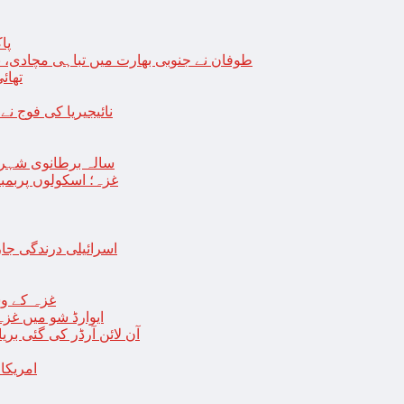
پا
طوفان نے جنوبی بھارت میں تباہی مچادی، نوا
تھائی
نائیجیریا کی فوج نے غل
19 سالہ برطانوی شہ
غزہ؛ اسکولوں پربمباری سے50 شہید، درجنوں اسرائیلی ٹی
اسرائیلی درندگی ج
غزہ کے وس
“ایوارڈ شو میں غز
آن لائن آرڈر کی گئی بر
امریکا میں 