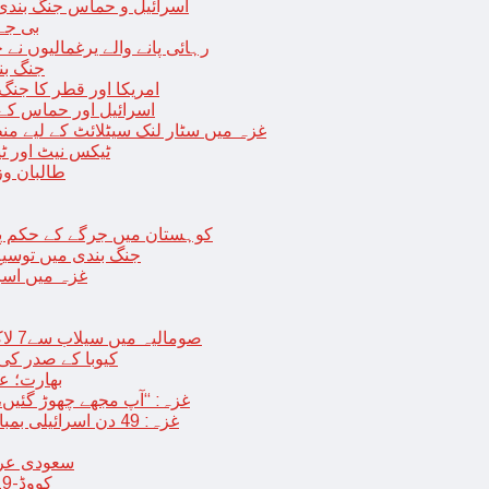
اسرائیل و حماس جنگ بندی میں 2 روز کی توسیع، حماس نے مزید 11 یرغم
بی جے 
رہائی پانے والے یرغمالیوں نے
جنگ بن
امریکا اور قطر کا جنگ
اسرائیل اور حماس کے
غزہ میں سٹار لنک سیٹلائٹ کے لیے م
ٹیکس نیٹ اور ٹی
طالبان وز
< > کوہستان میں جرگے کے حکم 
جنگ بندی میں توسیع 
غزہ میں اسر
صومالیہ میں سیلاب سے7 لاکھ افراد بے گھر،بڑے پیمانے پر زرعی زمین تباہ، پل بھی بہہ گئے
کیوبا کے صدر کی
بھارت؛ عد
غزہ: “آپ مجھے چھوڑ گئیں،
غزہ: 49 دن اسرائیلی بمباری کے بعد عارضی جنگ بندی، فلسطینیوں کی اپنے گھر واپسی
سعودی عرب 
کووڈ-19 کے بعد چین میں ایک اور پُراسرار قسم کی بیماری پھیلنے لگی