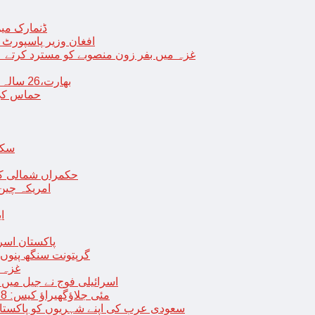
ڈنمارک میں
افغان وزیر پاسپورٹ 
غزہ میں بفر زون منصوبے کو مسترد کرتے ہی
بھارت،26 سالہ ڈاکٹر شاہانہ نے جہیز کے تقاضے پر اپنی زندگی کا خاتمہ کر لیا
حماس کی 
سکھ
حکمراں شمالی کور
امریکہ چین
ا
پاکستان اسر
گرپتونت سنگھ پنوں ق
غزہ ک
< > اسرائیلی فوج نے جیل 
9 مئی جلاؤگھیراؤ کیس: 8 پی ٹی آئی رہنماؤں کے ناقابل ضمانت وارنٹ گرفتاری جاری
سعودی عرب کی اپنے شہریوں کو پاکستان سمیت 25 ممالک جانے سے اجتناب