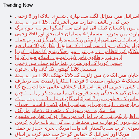
Trending Now
سرائیل میں میزائل لگنے سے بھارتی شہری ہلاک اور 6 زخمی
چین کی رہائشی عمارت میں آتشزدگی، 15 افراد ہلاک
 ہوں پاکستان کیلئے آئی ایم ایف سے گفتگو اہم ہے، بلوم برگ
رت میں مدرسہ مسمار؛ 4 مسلمان جاں بحق اور 250 زخمی
رستان؛ پی ٹی آئی پارلیمنٹرین کے امیدوار کی گاڑی پر بم حملہ
یک کرنے والے سی آئی اے کے سابق اہلکار کو 40 سال قید
اگو کی انتظامیہ نے بھی غزہ میں جنگ بندی کا مطالبہ کردیا
ارب پتی برطانوی تاجر ڈینی لیمبو نے اسلام قبول کرلیا
جنوبی کوریا کے اپوزیشن رہنما چاقو حملے میں زخمی
مسلسل 126 گھنٹوں تک گانے والی خاتون
جاپان میں ایک دن میں زلزلے کے 155 جھٹکے، 30 افراد ہلاک
ارلیمنٹ سے برطرف
کشی، جنوبی افریقہ اسرائیل کیخلاف عالمی عدالت پہنچ گیا
ستان کی علیحدگی پسند قوتوں کی مالی مدد کر رہا ہے: چین
س کے حملوں میں 7 اسرائیلی گاڑیاں تباہ، 3 صہیونی ہلاک
 جارحیت نے اپنا فوجی اور سیاسی انجام لکھ دیا،اسامہ حمدان
مکہ مکرمہ میں سونے کے متعدد نئے ذخائر مل گئے
اظہاریکجہتی، عرب امارات میں سال نو کی تقاریب منسوخ
نے شہریوں کو بھارت میں محتاط رہنے کی ہدایات جاری کردیں
ودی عرب سے پاکستان آنے والے امریکی بحری جہاز پر حملہ
امریکا اور اسرائیل کا حماس کو جڑ سے ختم کرنے پر اتفاق