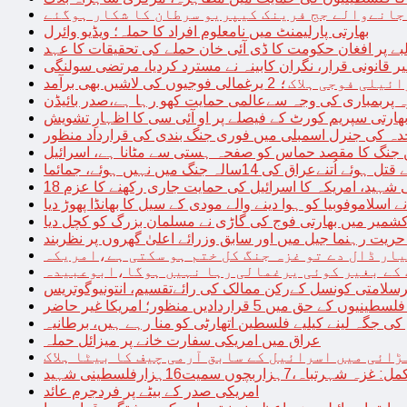
 جانےوالے جج فرینک کیپریو سرطان کا شکار ہوگئے
بھارتی پارلیمنٹ میں نامعلوم افراد کا حملہ؛ ویڈیو وائرل
بے پر افغان حکومت کا ڈی آئی خان حملے کی تحقیقات کا عہد
ر قانونی قرار، نگران کابینہ نے مسترد کردیا، مرتضی سولنگی
ہ پربمباری کی وجہ سےعالمی حمایت کھو رہا ہے،صدر بائیڈن
ھارتی سپریم کورٹ کے فیصلے پر او آئی سی کا اظہارِ تشویش
حدہ کی جنرل اسمبلی میں فوری جنگ بندی کی قرارداد منظور
 جنگ کا مقصد حماس کو صفحہ ہستی سے مٹانا ہے، اسرائیل
نےعراق کی 14سالہ جنگ میں نہیں ہوئے، جمائما
نی شہید، امریکہ کا اسرائیل کی حمایت جاری رکھنے کا عزم
ے اسلاموفوبیا کو ہوا دینے والے مودی کے سیل کا بھانڈا پھوڑ دیا
شمیر میں بھارتی فوج کی گاڑی نے مسلمان بزرگ کو کچل دیا
یت رہنما جیل میں اور سابق وزرائے اعلیٰ گھروں پر نظربند
ار ڈال دے تو غزہ جنگ کل ختم ہو سکتی ہے،امریکہ
کے بغیر کوئی یرغمالی رہا نہیں ہوگا،ابوعبیدہ
رسلامتی کونسل کےرکن ممالک کی رائےتقسیم، انتونیوگوتریس
حق میں 5 قراردادیں منظور؛ امریکا غیر حاضر
 جگہ لینے کیلیے فلسطین اتھارٹی کو منا رہے ہیں، برطانیہ
عراق میں امریکی سفارت خانے پر میزائل حملہ
ڑائی میں اسرائیل کے سابق آرمی چیف کا بیٹا ہلاک
امریکی صدر کے بیٹے پر فردجرم عائد