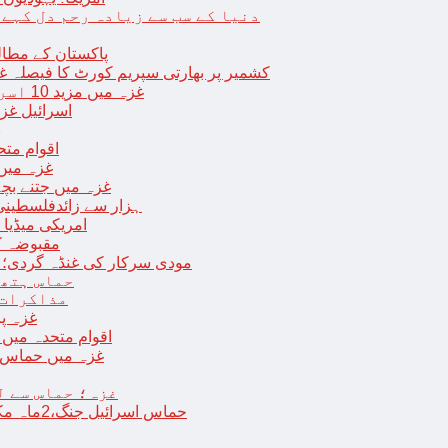
دنیا کے سب سے زیادہ رحم دل کہے
پاکستان کے مطال
کشمیر پر بھارتی سپریم کورٹ کا فیصلہ غی
غزہ میں مزید 10 اسرائیلی فوجی ہلاک؛ 2 یرغمالی فوجیوں کی لاشیں بھی برآمد
اسرائیل غز
ب
اقوام مت
غزہ میں
غزہ میں جتنے بچے قتل ہوئے اُت
18 ہزار سے زائدفلسطی
امریکی میڈیا ن
مقبوضہ ک
مودی سرکار کی غنڈہ گردی؛ حر
حماس ہتھی
مذاکرات 
غزہ پ
اقوام متحدہ میں فلسطینیوں کے 
غزہ میں حماس کی
غزہ؛ حماس سے ل
حماس اسرائیل جنگ،2ماہ مکمل: غزہ شہرتباہ،7ہزاربچوں سمیت16ہزارفلسطینی شہید