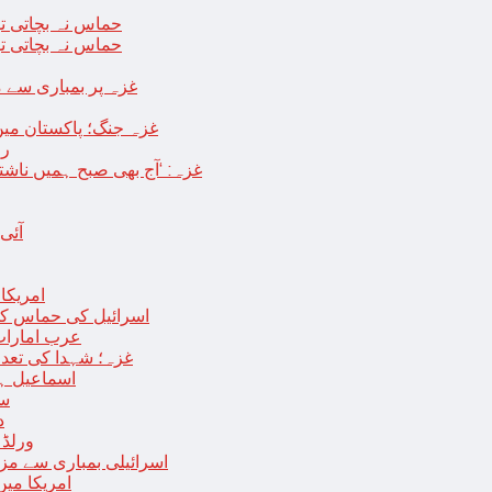
حماس نہ بچاتی تو
حماس نہ بچاتی تو
غزہ پر بمباری سے مزید 250 شہید ، رملہ میں خاتون فلسطینی س
غزہ جنگ؛ پاکستان میں
رو
غزہ: ‘آج بھی صبح ہمیں ناش
آئی
امریکا کا 2030 تک چاند پر ایک بار پھر انسانی
اسرائیل کی حماس کو 35 قیدیوں کی رہائی کے بدلے 7 روزہ جنگ بندی کی 
عرب امارات
غزہ؛ شہدا کی تعداد 20 ہزار ہوگئی، اقوام متحدہ کی قرارداد پر ووٹنگ 
اسماعیل ہن
سا
د
ورلڈ بینک ن
اسرائیلی بمباری سے مزید 100 فلسطینی شہید ، العودہ اسپتال فوجی بیرک می
امریکا میں