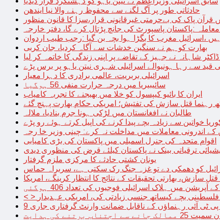
سابق اسرائیلی وزیراعظم نے نیتن یاہو کو دہشتگرد قرار دیدیا
حادثاتی طور پر آگ لگنے سے محفوظ رہنے والا نیا ایندھن
 قرآن پاک کی بےحرمتی غیرقانونی قرار،سزا کا قانون منظور
معاملہ :پاکستان پاسپورٹ کی جانچ پڑتال کرے گا، دفتر خارجہ
ں ،اسرائیل مغرب کا بگڑا ہوا بچہ بن گیا :رجب طیب اردوان
بھارت کو ہم نے سنگین خدشات سے آگاہ کردیا، جان کربی
قید سے رہا ہونیوالے اسرائیلی شہری نیتن یاہو پر برس پڑے
اسرائیلی بربریت، عالمی برادری کا دہرا معیار
سائیبیریا میں درجہ حرارت منفی 56 ہوگیا
ایران کا بائیو کیپسول کو خلا میں بھیجنے کا تجربہ کامیاب
 رہنما قتل سازش کی تفتیش؛ امریکی حکام بھارت پہنچ گئے
طالبان نے افغانستان میں لڑکی ہونا جرم بنادیا، ملالہ
یا خواتین سے زیادہ بچے پیدا کرنے کی اپیل کرتے ہوئے رو پڑے
 کے اندرونی معاملات میں مداخلت نہ کرے: چینی وزیر خا رجہ
اقوام متحدہ کی جنرل اسمبلی میں پاکستان کی بڑی کامیابی
یشیائی ترقیاتی بینک نے پاکستان کیلئے قرض کی منظوری دیدی
یونان کشتی حادثے کا مرکزی ملزم گرفتار
ائیل کو دھمکی دے تو غزہ جنگ رک سکتی ہے، سربراہ حماس
تل سازش، بھارتی تحقیقات کے نتائج کا انتظار کرینگے، امریکا
ے آپریشن میں ہلاک اسرائیلی فوجیوں کی تعداد 406 ہوگئی
میں فلسطینی بچے کیساتھ جنسی زیادتی کی، امریکی عہدیدار
 برتنے کی ہدایت