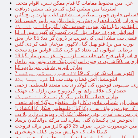
غزہ میں محفوظ مقامات کا قیام ممکن نہیں، اقوام متحدہ
آسٹریلیا میں مینٹس کیڑے کی دو نئی نسلیں دریافت
کستانی خاتون جویریہ منگیتر سے شادی کیلیے بھارت پہنچ گئیں
فراد ہلاک ، آندھرا پردیش اور تامل ناڈو میں ایمر جنسی نافذ
 لینڈ میں ڈبل ڈیکر بس درخت سے ٹکرا گئی، 14 افراد ہلاک
اسرائیلی فوج نے جبالیہ پناہ گزین کیمپ کو گھیرے میں لے لیا
طی سے میلاد النبی کی تقریب پر ڈرون گرا دیا؛ 85 جاں بحق
یورپ میں برڈ فلو پھیل گیا ، لاکھوں مرغیاں تلف کر دی گئیں
برطانیہ آنیوالوں کی تعداد کم کرنے کیلئے قوانین مزید سخت
ری اسرائیلی فوج کی جانب سے لڑتے ہوئے غزہ میں مارا گیا
نک خان یونس میں داخل
بھارتی ائیرپورٹ پانی میں ڈوب گیا
7 اکتوبر سے اب تک غزہ کے 19 لاکھ شہری بے گھر ہوگئے
انڈونیشیا: آتش فشاں پھٹنے سے 11 کوہ پیما ہلاک
اری: صہیونی فوجیوں کی گولاباری سے متعدد فلسطینی زخمی
خضدار کے علاقے وڈھ اور گردونواح میں زلزلے کے جھٹکے
بھارتی فضائیہ کا طیارہ گر کر تباہ، 2پائلٹس ہلاک
طی اور شمالی علاقوں کا رابطہ منقطع ہوگیا: اقوام متحدہ
ہ کے حق میں بولنے سے روکا گیا”؛ فلسطینی فنکار کا انکشاف
یانی میں سے ‘مری ہوئی چھپکلی’ نکل آئی، ویڈیو نے دل دہلا دیے
انجوجس دن پاکستان گئی ہمارے لیے مرگئی،والدگیان پرساد
خوبصورت جزیرہ صرف 25 لاکھ ڈالرز میں برائے فروخت
کینیڈا جانے کے خواہش مندوں کیلئے خوشخبری
امریکا میں اسرائیلی قونصلیٹ کے باہر خاتون کی خودسوزی