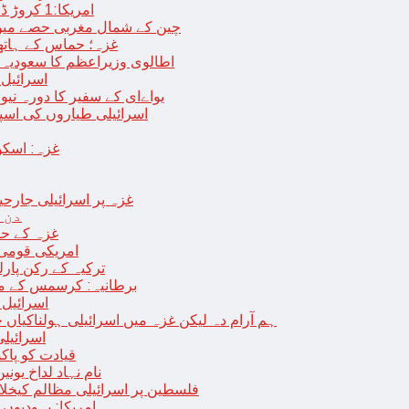
امریکا:1 کروڑ ڈالرز سے زائد مالیت کی ای-سگریٹس اسمگل کرنے کی کوشش
چین کے شمال مغربی حصے میں زلزلے سے ہلاک
غزہ؛ حماس کے ہاتھوں مزید 7 اسرائیلی فوجی ہلاک، 
اطالوی وزیراعظم کا سعودیہ 
اسرائیل کا
یواےای کے سفیر کا دورہ نیو
اسرائیلی طیاروں کی اسپتال اور 
غزہ: اسکو
غزہ پر اسرائیلی جارحیت 70 ویں روز بھی جاری: 18فلسطینی شہید ، در
دن 
“غزہ کے حا
امریکی قومی 
ترکیہ کے رکن پارل
برطانیہ: کرسمس کے موق
اسرائیل 
ہم آرام دہ لیکن غزہ میں اسرائیلی ہولناکیاں ج
اسرائیل
افغان حکومت TTP 
نام نہاد لداخ یون
فلسطین پر اسرائیلی مظالم کیخلاف
امریکا: یہودیو