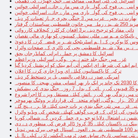
اسرائیل کی کئی اسلامی ممالک سے جنگ چھیڑنے کی دھمکی
 اپنی ہی فوج کی گولہ باری میں مارے جاتے، اسرائیلی خواتین
 اپنی ہی فوج کی گولہ باری میں مارے جاتے، اسرائیلی خواتین
بھارت نے بحیرہ عرب میں 3 جنگی بحری جہاز تعینات کر دیئے
یاستدان گرفتار
ذاتی مفاد کو ترجیح دینے پر3 افغان کرکٹرز کیخلاف کارروائی
 بائیکاٹ مہم سے ملٹی نیشنل کمپنیوں کو بھاری مالی نقصان
س کا یوکرین کے اہم اسٹریٹجک شہر پر قبضہ کرنے کا دعویٰ
تہ نہیں ملا’، شہید فلسطینی بچی کی ڈائری کے صفحات وائرل
اسرائیل کا دمشق پر حملہ، ایرانی کمانڈرجاں بحق
غزہ میں جنگ جلد ختم نہیں ہوگی، اسرائیلی وزیراعظم
 ایم ایف کی شرط، ای ایکس آئی ایم بینک کو آپریشنل کردیا گیا
ترکیہ کا پاکستانیوں کیلئے ای ویزا جاری کرنے کا اعلان
امریکی صدر نے دفاعی پالیسی بل پر دستخط کر دیئے
 مشن بھیجنے کا منصوبہ
پیشکش
 میں زندگی بھر کی رہائش کیلئے مستقل ویزے کا اجرا شروع
پھرموخر
یہ غزہ میں نئی جنگ بندی پر بات چیت کیلئے قاہرہ پہنچ گئے
نپوں کی لڑائی کے قریب گولف کھیلتے شخص کی ویڈیو وائرل
شمن نے اشتعال دلایا تو جوہری حملہ کردیں گے، شمالی کوریا
ے پاکستان کیلئے 35 کروڑ ڈالر قرض کی منظوری دے دی
ں تبدیل
 نئی سیاسی تاریخ، سابق صدر ٹرمپ الیکشن لڑنے کیلیے نااہل