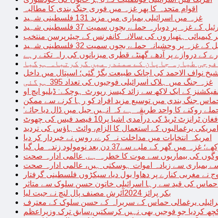
اقوام متحدہ کا پھر غزہ میں فوری جنگ بندی کا مطالبہ
غزہ میں اسرائیلی بمباری میں مزید 131 فلسطینی شہید
غزہ پر دوبارہ حملے، بچوں سمیت 37 فلسطینی شہید
کیمیائی ہتھیاروں کی سالانہ کانفرنس کے چیئرپرسن منتخب
زہ پر وحشیانہ حملے، بچوں سمیت 32 فلسطینی شہید
 کے دروازے پر آدھے گھنٹے قطری میزبانوں کی راہ تکتے رہے
فوجی طیارہ جاپان کے سمندر میں گرکرتباہ ہوگیا
غزہ جنگ میں ہلاک اسرائیلی فوجیوں کی تعداد 395 ہوگئی
فیکشنز کے ایک لاکھ سے زائد کیسز رپورٹ ہوچکے: ڈبلیو ایچ او
حماس جنگ بندی میں توسیع مزید افراد کو رہا کرنے سے ممکن
فغان ٹرانزٹ ٹریڈ کی درآمدی اشیا پر10 فیصد فیس کی چھوٹ
امریکی یرغمالیوں کے استعمال کا الزام، وائٹ ہاؤس کی تردید
امریکہ انتخابات میں مداخلت نہ کرے، روس نے خبردار کر دیا
 میں گھر کے ملبے سے37 دن بعد نومولود زندہ مل گیا
لوگوں کی بیماریوں سے موت کا خطرہ ہے, عالمی ادارہ صحت
سے بمباری سے زیادہ اموات ہوسکتی ہیں، عالمی ادارہ صحت
ج نے مغربی کنارے پر دھاوا بول دیا، سیکڑوں فلسطینی گرفتار
 حماس کی قید سے رہا اسرائیلی خاتون حسن سلوک سے متاثر
بکر پرائز 2024آئرش مصنف پال لنچ نے جیت لیا
ائیلی یرغمالی حماس کے سربراہ کے حسن سلوک کے معترف
چھ کردیا جو فوجیں بھی نہیں کرسکتیں،سابق ترک وزیراعظم