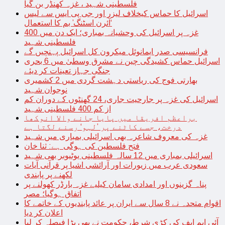
فلسطینی شہید ، غزہ کھنڈر بن گیا
اسرائیل کا حماس کیخلاف لیزر اور جی پی ایس سے لیس
‘آئرن اسٹنگ’ بم کا استعمال
غزہ پر اسرائیل کی وحشیانہ بمباری؛ ایک دن میں 400
فلسطینی شہید
فرانسیسی صدر ایمانوئل میکرون کل اسرائیل پہنچیں گے
اسرائیل حماس کشیدگی چین نے مشرق وسطیٰ میں 6 بحری
جنگی جہاز تعینات کر دیئے
بھارتی فوج کی ریاستی دہشت گردی میں 2 کشمیری
نوجوان شہید
اسرائیل کی غزہ پر جارحیت جاری، 24 گھنٹوں کے دوران کم
از کم 400 فلسطینی شہید
براعظم افریقا میں پایا جانے والا انوکھا
درخت، جسے کاٹنے پر ’لہو‘ رسنے لگتا ہے
غزہ کی معروف شاعرہ بھی اسرائیلی بمباری میں شہید
فتح فلسطین کی ہوگی ہے: ثنا خان
اسرائیلی بمباری میں 12 سالہ فلسطینی یوٹیوبر بھی شہید
سعودی عرب میں زیورات اور آرائشی اشیا پر قرآنی آیات
لکھنے پر پابندی
پناہ گزینوں اور امدادی سامان کیلیے غزہ بارڈر کھولنے پر
اتفاق ہوگیا؛ مصر
اقوام متحدہ نے 8 سال سے ایران پر عائد پابندیوں کے خاتمے کا
اعلان کر دیا
آئی ایم ایف کی کڑی شرط، حکومت نے بھی بڑا فیصلہ کر لیا