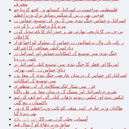
معترف
فلسطینی مزاحمت نے اسرائیل کیساتھ وہ کچھ کردیا جو
فوجیں بھی نہیں کرسکتیں،سابق ترک وزیراعظم
اسرائیل و حماس جنگ بندی میں 2 روز کی توسیع، حماس نے
مزید 11 یرغمالی رہا کر دیے
بی جے پی کا تاریخی بھارتی شہر حیدر آباد کا نام تبدیل کرنے
کا اعلان
رہائی پانے والے یرغمالیوں نے حماس کے سلوک کو اچھا قرار
دیا، اسرائیلی صحافی کا اعتراف
جنگ بندی میں توسیع کے امکانات،حماس اور اسرائیل نے
عندیہ دے دیا
امریکا اور قطر کا جنگ بندی میں توسیع کیلیے اسرائیل پر
دباؤ؛ حماس نے ہامی بھرلی
اسرائیل اور حماس کے درمیان عارضی جنگ بندی کے معاہدے
میں توسیع کے امکانات
غزہ میں سٹار لنک سیٹلائٹ کے لیے منظوری
ضروری،اسرائیل اور مسک کے درمیان معاہدہ طے پاگیا
ٹیکس نیٹ اور ٹیکس ریونیو بڑھانے کیلیے آئی ایم ایف کی ٹیم
پاکستان پہنچ گئی
طالبان وزیر خارجہ امیر متقی کو نائب وزیراعظم کا عہدہ
بھی دیدیا گیا
آسمانی بجلی گرنے سے 20 افراد ہلاک
سابق وزیر دفاع کو 7 سال قید