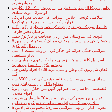
نوجوان شہید
جاسوسی کا الزام ثابت، قطر نے بھارتی بحریہ کے 8 اہلکاروں
کو سزائے موت سنادی
سلامتی کونسل اجلاس؛ اسرائیل کی حمایت میں امریکی
قرارداد کو روس اور چین نے ویٹو کردیا
فلسطینیوں کے حق خودارادیت کی حمایت جاری رکھیں گے،
ترجمان دفتر خارجہ
مُودی کے ہندوستان میں آزادیِ صحافت پر تابڑ توڑ حملے
پاکستان کی چین سمیت مختلف ممالک کیساتھ تجارت میں 8
ارب ڈالر کی گڑبڑ
اسرائیلی جنگی جرائم کو اجاگر کرنے پر ویب سمٹ کے سی
ای او مستعفی
اسرائیل کا غزہ پر بڑے زمینی حملے کا دعویٰ ، بمباری سے
مزید سینکڑوں فلسطینی شہید
افغان شہریوں کی وطن واپسی،مزید 4239 افراد واپس چلے
گئے
اسرائیلی بمباری سے شہید فلسطینیوں کی تعداد 6500 سے
متجاوز، 16 ہزار سے زائد زخمی
فلسطینی 56 سال سے جبر اور گٹھن میں جکڑے ہوئے ہیں؛
اقوامِ متحدہ
غزہ پر پھر بموں کی بارش ، مزید 704 فلسطینی شہید ،
اسلامی ممالک اسرائیل سے تعلقات ختم کریں ، حماس
مغربی کنارے پر بھی اسرائیلی بمباری؛ مجموعی شہادتیں 5