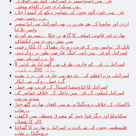
غزہ میں ایمبولینسز پر اسرائیلی حملےسےخوفزدہ
ہوں:سیکرٹری جنرل اقوام متحدہ
غزہ میں خون آلود بچوں کی تصاویر دیکھ کر آنسو آ جاتے
ہیں، روسی صدر
اردن اور بولیویا کے بعد بحرین نے بھی اسرائیل سے اپنا سفیر
واپس بلا لیا
بھارت غیر قانونی اسلحے کا گڑھ بن چکاہے،سپریم کورٹ
میں پیش رپورٹ میں انکشاف
ٹانک اڈہ:پولیس وین کےقریب زوردار دھماکہ,7اہلکارزخمی
اسرائیل کو غزہ میں اپنی ‘جنگ’ عارضی طور پر روک دینی
چاہیے، امریکی صدر
اسرائیل نے غزہ کو چاروں طرف سے گھیرلیا، شہادتیں 9
ہزار 200 ہوگئیں
اسرائیلی وزیراعظم کی ہٹ دھرمی جاری، غزہ پر دہشت
گرد حملے روکنے سے انکار
اسرائیل کا انڈونیشیا اسپتال کے قریب بھی حملہ
اسرائیل ٹینکوں کے غزہ میں داخلے کے خلاف حماس کی
شدید مزمت
پاکستان کے خلاف پروپیگنڈا مہم میں افغان بھارت گٹھ جوڑ
بے نقاب
میکڈونلڈ اور دیگر فوڈ چینز کو مشرق وسطی میں لاکھوں
ڈالر کا نقصان
فلسطینی بچوں کی شہادت پر اسرائیل و بھارت کا گھناؤنا
پروپیگنڈا بے نقاب