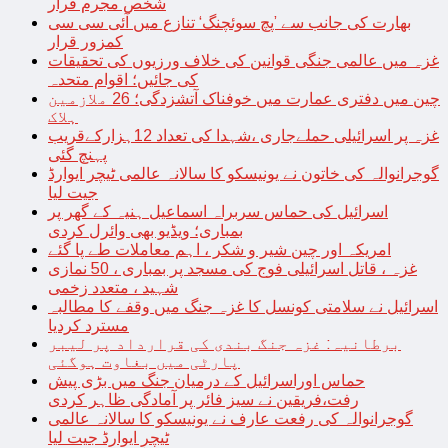
شخص مجرم قرار
بھارت کی جانب سے ’پچ سوئچنگ‘ تنازع میں آئی سی سی
کمزور قرار
غزہ میں عالمی جنگی قوانین کی خلاف ورزیوں کی تحقیقات
کی جائیں؛ اقوام متحدہ
چین میں دفتری عمارت میں خوفناک آتشزدگی؛ 26 ملازمین
ہلاک
غزہ پر اسرائیلی حملےجاری ،شہدا کی تعداد 12ہزارکےقریب
پہنچ گئی
گوجرانوالہ کی خاتون نے یونیسکو کا سالانہ عالمی ٹیچر ایوارڈ
جیت لیا
اسرائیل کی حماس سربراہ اسماعیل ہنیہ کے گھر پر
بمباری؛ ویڈیو بھی وائرل کردی
امریکہ اور چین شیر و شکر ، اہم معاملات طے پا گئے
غزہ ، قاتل اسرائیلی فوج کی مسجد پر بمباری ، 50 نمازی
شہید ، متعدد زخمی
اسرائیل نے سلامتی کونسل کا غزہ جنگ میں وقفے کا مطالبہ
مسترد کردیا
برطانیہ: غزہ جنگ بندی کی قرارداد پر لیبر
پارٹی میں بغاوت ہوگئی
حماس اوراسرائیل کے درمیان جنگ میں بڑی پیش
رفت،فریقین نے سیز فائر پر آمادگی ظاہر کردی
گوجرانوالہ کی رفعت عارف نے یونیسکو کا سالانہ عالمی
ٹیچر ایوارڈ جیت لیا