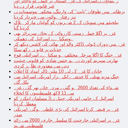
رہنماؤں نےاسرائیل کے غزہ اسپتال پر حملے کو ناجائز اور
غیر قانونی قرار دے دیا
برطانیہ میں طوفان “بابت” کی وارننگ، محکمہ موسمیات نے
تیز رفتار ہوائوں سے خبردار کردیا
بیلجیئم میں سویڈن کے 2 شہریوں کو گولیاں مارکر ہلاک
کردیا گیا
غزہ پر اگلا حملہ زمینی کارروائی کے بجائے سرپرائز بھی
ہوسکتا ہے، اسرائیل کی دھمکی
غزہ میں دوران ڈیوٹی ڈاکٹر والد اور بھائی کی لاشیں دیکھ کر
جذبات پر قابو نہ رکھ سکا
غزہ جنگ کا اگلا مرحلہ مختلف ہو سکتا ہے، اسرائیلی فوج
بھارتی سپریم کورٹ نے ہم جنس شادی کو قانونی حیثیت
دینے سے معذوری ظاہر کردی
جاپان کا غزہ کے لیے 10 ملین ڈالر امداد کا اعلان
جنگ مزید پھیلنے کا خدشہ ، ایک ہزار امریکی اسرائیل سے
نکل گئے
شہداء کی تعداد 2600 ہو گئی ، مردہ خانے بھر گئے ، غزہ
سے 11 لاکھ فلسطینیوں کا انخلاء
اسرائیل کے حامی امریکی چینل نے3 مسلمان اینکرز کو
معطل کردیا
غزہ پر قبضہ کرنا اسرائیل کی بڑی غلطی ہوگی: امریکی
صدر
غزہ پر اسرائیلی جارحیت کا سلسلہ جاری، 2600 سے زائد
فلسطینی شہید