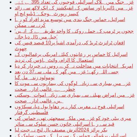
غزہ جنگ میں ہلاک اسرائیلی فوجیوں کی تعداد 395 ہوگئی
غزہ میں ڈائیریا اور سانس کے انفیکشنز کے ایک لاکھ سے زائد
کیسز رپورٹ ہوچکے: ڈبلیو ایچ او
اسرائیل، حماس جنگ بندی میں توسیع مزید افراد کو رہا
کرنے سے ممکن
‘ججوں پر ٹرمپ کے حملے روکنے کا واحد طریقہ ہے کہ انہیں
جیل میں ڈال دیا جائے’
افغان ٹرانزٹ ٹریڈ کی درآمدی اشیا پر10 فیصد فیس کی
چھوٹ
اسرائیل کا حماس پر رعایتوں کیلئے امریکی یرغمالیوں کے
استعمال کا الزام، وائٹ ہاؤس کی تردید
امریکہ انتخابات میں مداخلت نہ کرے، روس نے خبردار کر دیا
جسے اللہ رکھے؛ غزہ میں گھر کے ملبے سے37 دن بعد
نومولود زندہ مل گیا
غزہ میں بمباری سے زیادہ لوگوں کی بیماریوں سے موت کا
خطرہ ہے, عالمی ادارہ صحت
غزہ میں امراض پھیلنے سے بمباری سے زیادہ اموات ہوسکتی
ہیں، عالمی ادارہ صحت
اسرائیلی فوج نے مغربی کنارے پر دھاوا بول دیا، سیکڑوں
فلسطینی گرفتار
میری بیٹی خود کو غزہ میں ملکہ سمجھتی تھی، حماس کی
قید سے رہا اسرائیلی خاتون حسن سلوک سے متاثر
بکر پرائز 2024آئرش مصنف پال لنچ نے جیت لیا
اسرائیلی یرغمالی حماس کے سربراہ کے حسن سلوک کے