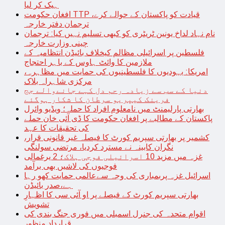
ہیک کر لیا
افغان حکومت TTP قیادت کو پاکستان کے حوالے کرے،
ترجمان دفتر خارجہ
نام نہاد لداخ یونین ٹریٹری کو کبھی تسلیم نہیں کیا: ترجمان
چینی وزارت خارجہ
فلسطین پر اسرائیلی مظالم کیخلاف بائیڈن انتظامیہ کے
ملازمین کا وائٹ ہاوس کے باہر احتجاج
امریکا: یہودیوں کا فلسطینیوں کی حمایت میں مظاہرہ،
مرکزی شاہراہ بلاک
دنیا کے سب سے زیادہ رحم دل کہے جانےوالے جج
فرینک کیپریو سرطان کا شکار ہوگئے
بھارتی پارلیمنٹ میں نامعلوم افراد کا حملہ؛ ویڈیو وائرل
پاکستان کے مطالبے پر افغان حکومت کا ڈی آئی خان حملے
کی تحقیقات کا عہد
کشمیر پر بھارتی سپریم کورٹ کا فیصلہ غیر قانونی قرار،
نگران کابینہ نے مسترد کردیا، مرتضی سولنگی
غزہ میں مزید 10 اسرائیلی فوجی ہلاک؛ 2 یرغمالی
فوجیوں کی لاشیں بھی برآمد
اسرائیل غزہ پربمباری کی وجہ سےعالمی حمایت کھو رہا
ہے،صدر بائیڈن
بھارتی سپریم کورٹ کے فیصلے پر او آئی سی کا اظہارِ
تشویش
اقوام متحدہ کی جنرل اسمبلی میں فوری جنگ بندی کی
قرارداد منظور