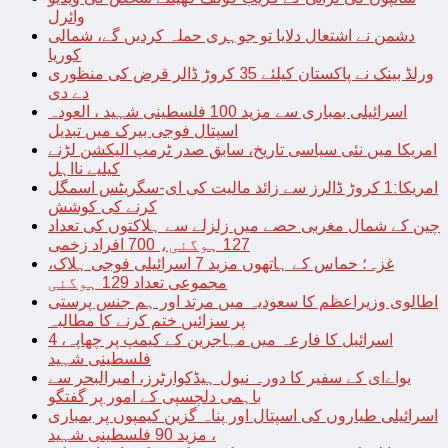
وائرل
دشمن نے اشتعال دلایا تو جوہری حملہ کردیں گے، شمالی
کوریا
ورلڈ بینک نے پاکستان کیلئے 35 کروڑ ڈالر قرض کی منظوری
دے دی
اسرائیلی بمباری سے مزید 100 فلسطینی شہید ، العودہ
اسپتال فوجی بیرک میں تبدیل
امریکا میں نئی سیاسی تاریخ، سابق صدر ٹرمپ الیکشن لڑنے
کیلیے نااہل
امریکا:1 کروڑ ڈالرز سے زائد مالیت کی ای-سگریٹس اسمگل
کرنے کی کوشش
چین کے شمال مغربی حصے میں زلزلے سے ہلاکتوں کی تعداد
127 ہوگئی، 700 افراد زخمی
غزہ؛ حماس کے ہاتھوں مزید 7 اسرائیلی فوجی ہلاک،
مجموعی تعداد 129 ہوگئی
اطالوی وزیراعظم کا سعودیہ میں مرتد اور ہم جنس پرستی
پر سزائیں ختم کرنے کا مطالبہ
اسرائیل کا فارعہ میں مہاجرین کے کیمپ پر چھاپہ، 4
فلسطینی شہید
یواےای کے سفیر کا دورہ نیول ہیڈکوارٹرز، امیرالبحر سے
باہمی دلچسپی کے امور پر گفتگو
اسرائیلی طیاروں کی اسپتال اور پناہ گزین کیمپوں پر بمباری
، مزید 90 فلسطینی شہید