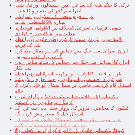
ترکی کا جنگ بندی کے بعد غزہ میں ہسپتالوں اور تباہ شدہ
انفرانسٹرکچر کی تعمیرنو کا عندیہ
غزہ ،اقوام متحدہ کے سکول پر اسرائیلی
بمباری،50فلسطینی شہید
جنوبی افریقا نے اسرائیل کیخلاف بین الاقوامی فوجداری
عدالت میں شکایت درج کرا دی
ہالینڈ میں پہلی بار مسلم تارکین وطن خاتون وزیراعظم
بننے کے قریب
ایران اسرائیل سے جنگ میں حماس کی ہر ممکن مدد کرے
گا: سربراہ قدس فورس
ایران کا اسرائیل سے جنگ میں حماس کے ساتھ شامل ہونے
سے انکار
غزہ پر قبضے کا ارادہ نہیں رکھتے: اسرائیلی وزیراعظم
اسرائیل کے فلسطینی اسپتالوں پر حملےجاری، انڈونیشیا
اسپتال کام کرنےسے قاصر، ابن سینا اسپتال کو خالی کرنے کا
حکم
پاکستان کیلیے کلائمیٹ انویسٹمنٹ فنڈ پروگرام شروع
کرینگے، برطانوی ہائی کمشنر
ٹینکوں کا محاصرہ، ڈرونز کی پرواز، بجلی پانی بند، غزہ کے
اسپتال جیل کا منظر پیش کرنے لگے
غزہ میں انڈونیشیا اسپتال مکمل غیر فعال،
مریضوں کا علاج ناممکن ہوگیا
کینیڈا؛ پاکستانی خاندان کے 4 افراد کو ٹرک سے کچلنے والا