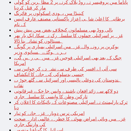
پاناما میں پروفیسر نے روڈ بلاک کرنے پر 2 مظاہرین کو گولی
مار کر قتل کردیا
کینیڈا میں یہودی اسکولوں پر فائرنگ
برطانیہ کا اعلیٰ شاہی اعزاز پاکستانی مصنف عارف انیس
کے نام
بالی ووڈ بھی مسلمانوں کیخلاف بغض میں پیش پیش
غزہ پر اسرائیلی حملوں کا سلسلہ رک نہ سکا، ایک بار پھر
ہسپتالوں کو نشانہ بنا ڈالا
یوکرین پر رونے والے غزہ میں اسرائیلی بمباری پر گونگے
بہرے ہوگئے، ہسپانوی وزیر
جنگ کے بعد بھی اسرائیلی فوجیں غزہ میں ہی رہیں گی،
امریکا
سی آئی اے افسر کی طرف سے نشہ دے کر خواتین سے
جنسی بدسلوکی کیے جانے کا انکشاف
ہندوستان کی دوغلی پالیسی اور اسرائیل سے گٹھ جوڑ بے
نقاب
دو لاکھ سے زائد افغان باشندے واپس جا چکے، غیرقانونی
تارکین وطن کا واپسی کا سلسلہ جاری
ترک پارلیمنٹ نے اسرائیلی مصنوعات کے بائیکاٹ کا اعلان کر
دیا
امریکی نرس دوبارہ غزہ جانے کو تیار
غزہ میں وبائی امراض پھوٹنے کا خطرہ، عالمی ادارہ صحت
کی وارننگ جاری
اسرائیل کا گھناؤنا منصوبہ