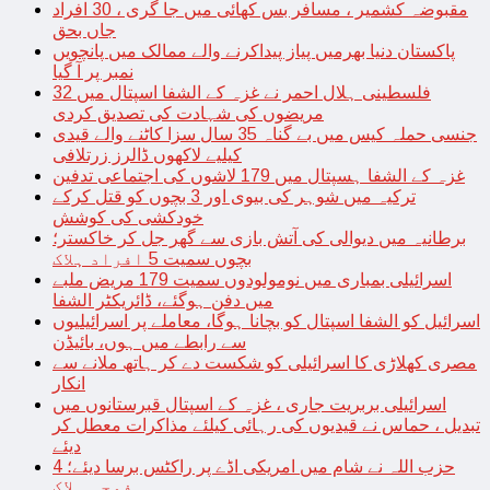
مقبوضہ کشمیر ، مسافر بس کھائی میں جا گری ، 30 افراد
جاں بحق
پاکستان دنیا بھرمیں پیاز پیداکرنے والے ممالک میں پانچویں
نمبر پر آ گیا
فلسطینی ہلال احمر نے غزہ کے الشفا اسپتال میں 32
مریضوں کی شہادت کی تصدیق کردی
جنسی حملہ کیس میں بے گناہ 35 سال سزا کاٹنے والے قیدی
کیلیے لاکھوں ڈالرز زرتلافی
غزہ کے الشفا ہسپتال میں 179 لاشوں کی اجتماعی تدفین
ترکیہ میں شوہر کی بیوی اور 3 بچوں کو قتل کرکے
خودکشی کی کوشش
برطانیہ میں دیوالی کی آتش بازی سے گھر جل کر خاکستر؛
بچوں سمیت 5 افراد ہلاک
اسرائیلی بمباری میں نومولودوں سمیت 179 مریض ملبے
میں دفن ہوگئے، ڈائریکٹر الشفا
اسرائیل کو الشفا اسپتال کو بچانا ہوگا، معاملے پر اسرائیلیوں
سے رابطے میں ہوں، بائیڈن
مصری کھلاڑی کا اسرائیلی کو شکست دے کر ہاتھ ملانے سے
انکار
اسرائیلی بربریت جاری ، غزہ کے اسپتال قبرستانوں میں
تبدیل ، حماس نے قیدیوں کی رہائی کیلئے مذاکرات معطل کر
دیئے
حزب اللہ نے شام میں امریکی اڈے پر راکٹس برسا دیئے؛ 4
فوجی ہلاک