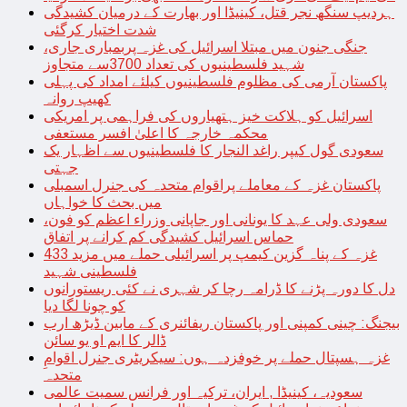
ہردیپ سنگھ نجر قتل، کینیڈا اور بھارت کے درمیان کشیدگی
شدت اختیار کرگئی
جنگی جنون میں مبتلا اسرائیل کی غزہ پربمباری جاری،
شہید فلسطینیوں کی تعداد 3700سے متجاوز
پاکستان آرمی کی مظلوم فلسطینیوں کیلئے امداد کی پہلی
کھیپ روانہ
اسرائیل کو ہلاکت خیز ہتھیاروں کی فراہمی پر امریکی
محکمہ خارجہ کا اعلیٰ افسر مستعفی
سعودی گول کیپر راغد النجار کا فلسطینیوں سے اظہار یک
جہتی
پاکستان غزہ کے معاملے پراقوام متحدہ کی جنرل اسمبلی
میں بحث کا خواہاں
سعودی ولی عہد کا یونانی اور جاپانی وزراء اعظم کو فون،
حماس اسرائیل کشیدگی کم کرانے پر اتفاق
غزہ کے پناہ گزین کیمپ پر اسرائیلی حملے میں مزید 433
فلسطینی شہید
دل کا دورہ پڑنے کا ڈرامہ رچا کر شہری نے کئی ریستورانوں
کو چونا لگا دیا
بیجنگ: چینی کمپنی اور پاکستان ریفائنری کے مابین ڈیڑھ ارب
ڈالر کا ایم او یو سائن
غزہ ہسپتال حملے پر خوفزدہ ہوں: سیکریٹری جنرل اقوامِ
متحدہ
سعودیہ، کینیڈا , ایران، ترکیہ اور فرانس سمیت عالمی