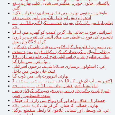
پاکستانی خاتون جویریہ منگیتر سے شادی کیلیے بھارت پہنچ
گئیں
طوفان نے جنوبی بھارت میں تباہی مچادی، نوافراد ہلاک ،
آندھرا پردیش اور تامل ناڈو میں ایمر جنسی نافذ
تھائی لینڈ میں ڈبل ڈیکر بس درخت سے ٹکرا گئی، 14 افراد
ہلاک
اسرائیلی فوج نے جبالیہ پناہ گزین کیمپ کو گھیرے میں لے لیا
نائیجیریا کی فوج نے غلطی سے میلاد النبی کی تقریب پر ڈرون
گرا دیا؛ 85 جاں بحق
یورپ میں برڈ فلو پھیل گیا ، لاکھوں مرغیاں تلف کر دی گئیں
برطانیہ آنیوالوں کی تعداد کم کرنے کیلئے قوانین مزید سخت
19 سالہ برطانوی شہری اسرائیلی فوج کی جانب سے لڑتے
ہوئے غزہ میں مارا گیا
غزہ؛ اسکولوں پربمباری سے50 شہید، درجنوں اسرائیلی
ٹینک خان یونس میں داخل
بھارتی ائیرپورٹ پانی میں ڈوب گیا
7 اکتوبر سے اب تک غزہ کے 19 لاکھ شہری بے گھر ہوگئے
انڈونیشیا: آتش فشاں پھٹنے سے 11 کوہ پیما ہلاک
اسرائیلی درندگی جاری: صہیونی فوجیوں کی گولاباری سے
متعدد فلسطینی زخمی
خضدار کے علاقے وڈھ اور گردونواح میں زلزلے کے جھٹکے
بھارتی فضائیہ کا طیارہ گر کر تباہ، 2پائلٹس ہلاک
غزہ کے وسطی اور شمالی علاقوں کا رابطہ منقطع ہوگیا: