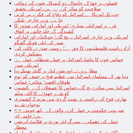
فصلوں پر چھڑکے جانیوالے دو کیمیکل بچوں کی دماغی
صلاحیت کو متاثر کررہے ہیں، امریکی تحقیق
جب تک امریکا ہے اسرائیل کو دفاع کی فکر نہیں کرنی
چاہیے: وزیر خارجہ بلنکن
غزہ پر اسرائیلی بمباری؛ امریکی اور اماراتی صدور کا
کشیدگی کے جلد خاتمے پر اتفاق
امریکی وزیر خارجہ اسرائیل پہنچ گئے؛ جوبائیڈن اور اماراتی
صدر کی ٹیلی فونک گفتگو
’آزاد ریاست فلسطینیوں کا حق ہے‘؛ روسی صدر نے ثالثی کی
پیشکش کردی
حماس خون کا پیاسا، اسرائیل پر حملے شیطانی عمل ہے:
امریکی صدر
مظاہرین نے اپوزیشن لیڈر پر گلیٹر پھینک دیا
دنیا بھر کے مسلمان اسرائیل سے عظیم فتح پر جمعے کو ’یومِ
طوفانِ اقصیٰ‘ منائیں؛ حماس
اسرائیل میں سائرن بج گئے،حماس کا عسقلان کے رہائشیوں
کو شہر چھوڑنے کا الٹی میٹم
بھارتی فوج کی ریاستی دہشت گردی میں مزید 2 کشمیری
نوجوان شہید
< > صیہونی حکومت پر حملہ کرنے والوں کے ہاتھ چومتے
ہیں؛ خامنہ ای
حملے کی دھمکی ،ہیمبرگ ایئر پورٹ پر فلائیٹ آپریشن
معطل
بنگلادیش کی سابق وزیراعظم کی طبیعت انتہائی ناساز