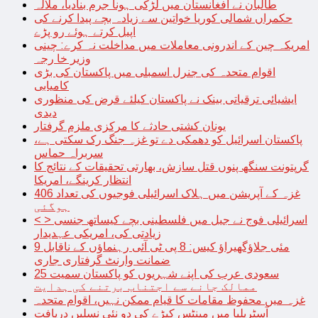
طالبان نے افغانستان میں لڑکی ہونا جرم بنادیا، ملالہ
حکمراں شمالی کوریا خواتین سے زیادہ بچے پیدا کرنے کی
اپیل کرتے ہوئے رو پڑے
امریکہ چین کے اندرونی معاملات میں مداخلت نہ کرے: چینی
وزیر خا رجہ
اقوام متحدہ کی جنرل اسمبلی میں پاکستان کی بڑی
کامیابی
ایشیائی ترقیاتی بینک نے پاکستان کیلئے قرض کی منظوری
دیدی
یونان کشتی حادثے کا مرکزی ملزم گرفتار
پاکستان اسرائیل کو دھمکی دے تو غزہ جنگ رک سکتی ہے،
سربراہ حماس
گرپتونت سنگھ پنوں قتل سازش، بھارتی تحقیقات کے نتائج کا
انتظار کرینگے، امریکا
غزہ کے آپریشن میں ہلاک اسرائیلی فوجیوں کی تعداد 406
ہوگئی
< > اسرائیلی فوج نے جیل میں فلسطینی بچے کیساتھ جنسی
زیادتی کی، امریکی عہدیدار
9 مئی جلاؤگھیراؤ کیس: 8 پی ٹی آئی رہنماؤں کے ناقابل
ضمانت وارنٹ گرفتاری جاری
سعودی عرب کی اپنے شہریوں کو پاکستان سمیت 25
ممالک جانے سے اجتناب برتنے کی ہدایت
غزہ میں محفوظ مقامات کا قیام ممکن نہیں، اقوام متحدہ
آسٹریلیا میں مینٹس کیڑے کی دو نئی نسلیں دریافت