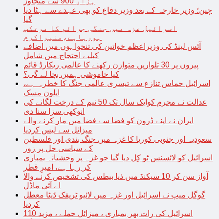
ہزار 900 سے متجاوز
چین؛ وزیر خارجہ کے بعد وزیر دفاع کو بھی عہدے سے ہٹا دیا
گیا
اسرائیل غزہ میں جنگی جرائم کا مرتکب
ہورہاہے،منیراکرم
آئس لینڈ کی وزیراعظم خواتین کی تنخواہوں میں اضافے
کیلیے احتجاج میں شامل
پیروں پر 30 تلواریں متوازن رکھنے کا عالمی ریکارڈ قائم
کیا خاموشی ہمیں بچا لے گی؟
اسرائیل حماس تنازع سے تیسری عالمی جنگ کا خطرہ ہے،
ایلون مسک
عدالت نے مجرم کوایک سال تک 50 نیم کے درخت لگانے کی
انوکھی سزا سنا دی
ایران نے اپنے ڈرون کو فضا سے فضا میں مار کرنے والے
میزائل سے لیس کردیا
سعودیہ اور جنوبی کوریا کا غزہ میں جنگ بندی اور فلسطین
کے سیاسی حل پر زور
اسرائیل کو لائسنس ٹو کِل دیا گیا جو غزہ پر وحشیانہ بمباری
کر رہا ہے، امیرِ قطر
آواز سن کر 10 سیکنڈ میں ذیا بیطس کی تشخیص کرنے والا
اے آئی ماڈل
گوگل میپ نے اسرائیل اور غزہ میں لائیو ٹریفک ڈیٹا معطل
کردیا
اسرائیل کی رات بھر بمباری ، میزائل حملے ، مزید 110