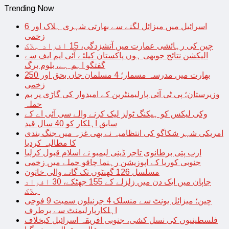
Trending Now
اسرائیل میں میزائل لگنے سے بھارتی شہری ہلاک اور 6
زخمی
چین کی رہائشی عمارت میں آتشزدگی، 15 افراد ہلاک
الیکشن نتائج جوبھی ہوں پاکستان کیلئے آئی ایم ایف سے
گفتگو اہم ہے، بلوم برگ
بھارت میں مدرسہ مسمار؛ 4 مسلمان جاں بحق اور 250
زخمی
وزیرستان؛ پی ٹی آئی پارلیمنٹرین کے امیدوار کی گاڑی پر بم
حملہ
وکی لیکس کو ہیکنگ ٹولز لیک کرنے والے سی آئی اے کے
سابق اہلکار کو 40 سال قید
امریکی شہر شکاگو کی انتظامیہ نے بھی غزہ میں جنگ بندی
کا مطالبہ کردیا
ارب پتی برطانوی تاجر ڈینی لیمبو نے اسلام قبول کرلیا
جنوبی کوریا کے اپوزیشن رہنما چاقو حملے میں زخمی
مسلسل 126 گھنٹوں تک گانے والی خاتون
جاپان میں ایک دن میں زلزلے کے 155 جھٹکے، 30 افراد
ہلاک
چین؛ میزائل یونٹ سے منسلک 4 جرنیلوں سمیت 9 فوجی
اہلکارپارلیمنٹ سے برطرف
فلسطینیوں کی نسل کشی، جنوبی افریقہ اسرائیل کیخلاف