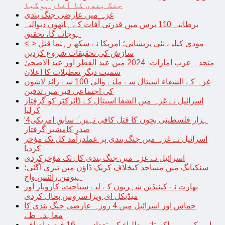
جنگ بندی کا آغاز ہوگیا
غزہ میں عارضی جنگ بندی
برطانیہ 110 برس میں قدرتی آفات کے ہاتھوں دیوالیہ
ہوجائے گا، تحقیق
< > مودی کیلیے نئی پریشانی؛ امریکا نے سکھ رہنما قتل
سازش کی تحقیقات شروع کردیں
متحدہ عرب امارات: 2024 میں عید الفطر اور عید الاضحیٰ
سمیت دیگر تعطیلات کا اعلان
غزہ کے الشفاء اسپتال سے ملنے والی 100 سے زائد لاشوں
کی اجتماعی قبر میں تدفین
اسرائیل نے غزہ میں الشفا اسپتال کے ڈائرکٹر کو گرفتار
کرلیا
‘4ہزار فلسطینی بچوں کا قتل کافی نہیں’: سابق امریکی
صدر کامشیر گرفتار
اسرائیل نے غزہ میں جنگ بندی پر عملدرآمد کل تک مؤخر
کردیا
اسرائیل نے غزہ میں جنگ بندی کل تک مؤخرکردی
سنکیانگ میں مساجد کیخلاف کریک ڈاؤن میں تیزی آگئی؛
ہیومن رائٹس واچ
بھارت نے کینیڈین شہریوں کے لیے سیاحت، کاروبار اور
میڈیکل ای ویزا سروس بحال کردی
حماس اور اسرائیل میں 4 روزہ عارضی جنگ بندی کا
معاہدہ طے
امریکہ میں پاکستانی طلباء کی تعداد میں 16 فیصد اضافہ