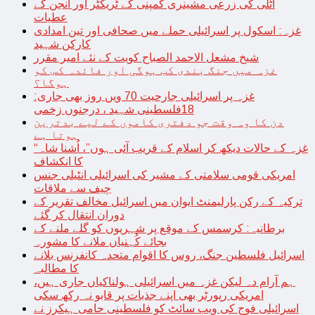
اٹلی کی زرعی مشینری کمپنی کے ٹریکٹر اور انجن کے
عطیات
غزہ: اسکول پر اسرائیلی حملے میں صحافی اور تین امدادی
کارکن شہید
شیخ مشعل الاحمد الصباح کویت کے نئے امیر مقرر
غزہ میں جنگ بندی کب ہوگی اور فائدہ کس کو
ہوگا؟
غزہ پر اسرائیلی جارحیت 70 ویں روز بھی جاری:
18فلسطینی شہید ، درجنوں زخمی
دن کا وہ وقت جو دفتری کاموں کے لیے بدترین
ہوتا ہے
“غزہ کے حالات دیکھ کر اسلام کے قریب آئی ہوں”، اُشنا شاہ
کا انکشاف
امریکی قومی سلامتی کے مشیر کی اسرائیلی انٹیلی جنس
چیف سے ملاقات
ترکیہ کے رکن پارلیمنٹ ایوان میں اسرائیل مخالف تقریر کے
دوران انتقال کر گئے
برطانیہ: کرسمس کے موقع پر شہریوں کو گلے ملنے کے
بجائے کُہنیاں ملانے کا مشورہ
اسرائیل فلسطین جنگ، روس کا اقوام متحدہ کانفرنس بلانے
کا مطالبہ
ہم آرام دہ لیکن غزہ میں اسرائیلی ہولناکیاں جاری ہیں،
امریکی رپورٹر بھی اپنے جذبات پر قابو نہ رکھ سکی
اسرائیلی فوج کی ویب سائٹ کو فلسطینی حامی ہیکرز نے