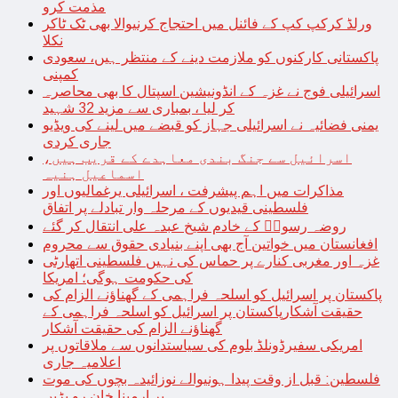
مذمت کرو
ورلڈ کرکپ کپ کے فائنل میں احتجاج کرنیوالا بھی ٹک ٹاکر
نکلا
پاکستانی کارکنوں کو ملازمت دینے کے منتظر ہیں، سعودی
کمپنی
اسرائیلی فوج نے غزہ کے انڈونیشین اسپتال کا بھی محاصرہ
کر لیا ، بمباری سے مزید 32 شہید
یمنی فضائیہ نے اسرائیلی جہاز کو قبضے میں لینے کی ویڈیو
جاری کردی
اسرائیل سے جنگ بندی معاہدے کے قریب ہیں،
اسماعیل ہنیہ
مذاکرات میں اہم پیشرفت ، اسرائیلی یرغمالیوں اور
فلسطینی قیدیوں کے مرحلہ وار تبادلے پر اتفاق
روضہ رسولؐ کے خادم شیخ عبدہ علی انتقال کر گئے
افغانستان میں خواتین آج بھی اپنے بنیادی حقوق سے محروم
غزہ اور مغربی کنارے پر حماس کی نہیں فلسطینی اتھارٹی
کی حکومت ہوگی؛ امریکا
پاکستان پر اسرائیل کو اسلحہ فراہمی کے گھناؤنے الزام کی
حقیقت آشکارپاکستان پر اسرائیل کو اسلحہ فراہمی کے
گھناؤنے الزام کی حقیقت آشکار
امریکی سفیرڈونلڈ بلوم کی سیاستدانوں سے ملاقاتوں پر
اعلامیہ جاری
فلسطین: قبل از وقت پیدا ہونیوالے نوزائیدہ بچوں کی موت
پر ارمینا خان رو پڑیں