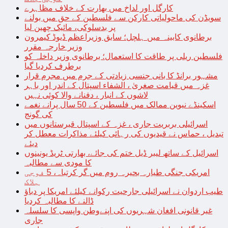
کارگل اور لداخ میں بھارت کے خلاف مظاہرے
سویڈن کی ماحولیاتی کارکن سے فلسطین کے حق میں بولنے
پر بدسلوکی، مائیک چھین لیا
برطانوی کابینہ میں ہلچل؛ سابق وزیراعظم ڈیوڈ کیمرون
وزیر خارجہ مقرر
فلسطین ریلی پر طاقت کا استعمال؛ برطانوی وزیر داخلہ کو
برطرف کردیا گیا
مشہور برانڈ کا بانی جنسی زیادتی کے جرم میں مجرم قرار
غزہ میں قیامت صغریٰ ، الشفاء اسپتال کے اندر اور باہر
لاشوں کے انبار ، دفنانے والا کوئی نہیں
اسکینڈے نیوین ممالک میں فلسطین کے 50 سال پرانے نغمے
کی گونج
اسرائیلی بربریت جاری ، غزہ کے اسپتال قبرستانوں میں
تبدیل ، حماس نے قیدیوں کی رہائی کیلئے مذاکرات معطل کر
دیئے
اسرائیل کے ساتھ لیبر ڈیل ختم کی جائے، بھارتی ٹریڈ یونینوں
کا مودی سے مطالبہ
امریکی جنگی طیارہ بحیرہ روم میں گر کرتباہ، 5 فوجی
ہلاک
طیب اردوان نے اسرائیلی جارحیت رکوانے کیلئے امریکا پر دباؤ
ڈالنے کا مطالبہ کردیا
غیر قانونی افغان شہریوں کی اپنےوطن واپسی کا سلسلہ
جاری