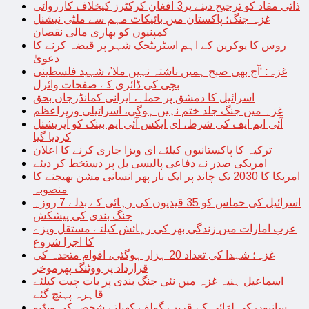
ذاتی مفاد کو ترجیح دینے پر3 افغان کرکٹرز کیخلاف کارروائی
غزہ جنگ؛ پاکستان میں بائیکاٹ مہم سے ملٹی نیشنل
کمپنیوں کو بھاری مالی نقصان
روس کا یوکرین کے اہم اسٹریٹجک شہر پر قبضہ کرنے کا
دعویٰ
غزہ: ‘آج بھی صبح ہمیں ناشتہ نہیں ملا’، شہید فلسطینی
بچی کی ڈائری کے صفحات وائرل
اسرائیل کا دمشق پر حملہ، ایرانی کمانڈرجاں بحق
غزہ میں جنگ جلد ختم نہیں ہوگی، اسرائیلی وزیراعظم
آئی ایم ایف کی شرط، ای ایکس آئی ایم بینک کو آپریشنل
کردیا گیا
ترکیہ کا پاکستانیوں کیلئے ای ویزا جاری کرنے کا اعلان
امریکی صدر نے دفاعی پالیسی بل پر دستخط کر دیئے
امریکا کا 2030 تک چاند پر ایک بار پھر انسانی مشن بھیجنے کا
منصوبہ
اسرائیل کی حماس کو 35 قیدیوں کی رہائی کے بدلے 7 روزہ
جنگ بندی کی پیشکش
عرب امارات میں زندگی بھر کی رہائش کیلئے مستقل ویزے
کا اجرا شروع
غزہ؛ شہدا کی تعداد 20 ہزار ہوگئی، اقوام متحدہ کی
قرارداد پر ووٹنگ پھرموخر
اسماعیل ہنیہ غزہ میں نئی جنگ بندی پر بات چیت کیلئے
قاہرہ پہنچ گئے
سانپوں کی لڑائی کے قریب گولف کھیلتے شخص کی ویڈیو