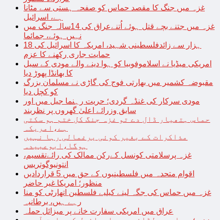
غزہ میں جنگ کا مقصد حماس کو صفحہ ہستی سے مٹانا
ہے، اسرائیل
غزہ میں جتنے بچے قتل ہوئے اُتنےعراق کی 14سالہ جنگ میں
نہیں ہوئے، جمائما
18 ہزار سے زائدفلسطینی شہید، امریکہ کا اسرائیل کی
حمایت جاری رکھنے کا عزم
امریکی میڈیا نے اسلاموفوبیا کو ہوا دینے والے مودی کے سیل
کا بھانڈا پھوڑ دیا
مقبوضہ کشمیر میں بھارتی فوج کی گاڑی نے مسلمان بزرگ
کو کچل دیا
مودی سرکار کی غنڈہ گردی؛ حریت رہنما جیل میں اور
سابق وزرائے اعلیٰ گھروں پر نظربند
حماس ہتھیار ڈال دے تو غزہ جنگ کل ختم ہو سکتی
ہے،امریکہ
مذاکرات کے بغیر کوئی یرغمالی رہا نہیں
ہوگا،ابوعبیدہ
غزہ پرسلامتی کونسل کےرکن ممالک کی رائےتقسیم،
انتونیوگوتریس
اقوام متحدہ میں فلسطینیوں کے حق میں 5 قراردادیں
منظور؛ امریکا غیر حاضر
غزہ میں حماس کی جگہ لینے کیلیے فلسطین اتھارٹی کو منا
رہے ہیں، برطانیہ
عراق میں امریکی سفارت خانے پر میزائل حملہ
غزہ؛ حماس سے لڑائی میں اسرائیل کے سابق آرمی