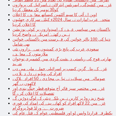
غزہ میں کشیدگی، ایمریٹس ایئرلائن نےاسرائیل کی پروازوں
کو30 نومبر تک معطل کردیا
اوپن اے آئی کا سیم آلٹمین کیساتھ معاہدے کا اعلان
متحدہ عرب امارات نے سال 2024ء کیلئے سرکاری چھٹیوں
کا اعلان کردیا
پاکستان میں سیاسی عہدے کے امیدواروں پر کوئی پوزیشن
نہیں رکھتے: امریکہ نے واضح کردیا
دنیا کی 100 بااثر خواتین کی فہرست میں پاکستانی خواتین
بھی شامل
سعودی عرب کی پانچ بڑی کمپنیوں سے ہزاروں نئی
ملازمتوں کے معاہدے
بھارتی فوج کی ریاستی دہشت گردی میں کشمیری نوجوان
شہید
غزہ کے پناہ گزین کیمپ پر اسرائیلی حملہ، ملبے میں دبے
افراد کی ویڈیو نے دل دہلا دیے
صومالیہ میں سیلاب نے تباہی مچا دی ، 50 افراد ہلاک ،
لاکھوں بے گھر
غزہ میں مختصر سیز فائر آج متوقع،قطر جنگ بندی اور
تفصیلات کا اعلان کرے گا
شیخ زید روڈ پر کاریں نہیں بلکہ دبئی کے لوگ دوڑیں گے
غزہ میں 22 لاکھ افراد کو کھانے پینے کی امداد کی فوری
ضرورت ہے: ورلڈ فوڈ پروگرام
یکطرفہ قراردا واپس لو اور فلسطینی عوام کے قتل عام کی