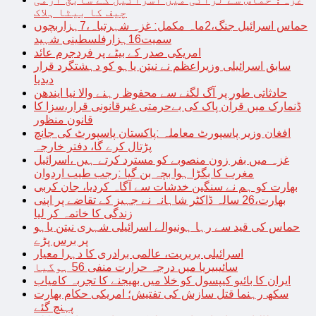
چیف کا بیٹا ہلاک
حماس اسرائیل جنگ،2ماہ مکمل: غزہ شہرتباہ،7ہزاربچوں
سمیت16ہزارفلسطینی شہید
امریکی صدر کے بیٹے پر فردجرم عائد
سابق اسرائیلی وزیراعظم نے نیتن یاہو کو دہشتگرد قرار
دیدیا
حادثاتی طور پر آگ لگنے سے محفوظ رہنے والا نیا ایندھن
ڈنمارک میں قرآن پاک کی بےحرمتی غیرقانونی قرار،سزا کا
قانون منظور
افغان وزیر پاسپورٹ معاملہ :پاکستان پاسپورٹ کی جانچ
پڑتال کرے گا، دفتر خارجہ
غزہ میں بفر زون منصوبے کو مسترد کرتے ہیں ،اسرائیل
مغرب کا بگڑا ہوا بچہ بن گیا :رجب طیب اردوان
بھارت کو ہم نے سنگین خدشات سے آگاہ کردیا، جان کربی
بھارت،26 سالہ ڈاکٹر شاہانہ نے جہیز کے تقاضے پر اپنی
زندگی کا خاتمہ کر لیا
حماس کی قید سے رہا ہونیوالے اسرائیلی شہری نیتن یاہو
پر برس پڑے
اسرائیلی بربریت، عالمی برادری کا دہرا معیار
سائیبیریا میں درجہ حرارت منفی 56 ہوگیا
ایران کا بائیو کیپسول کو خلا میں بھیجنے کا تجربہ کامیاب
سکھ رہنما قتل سازش کی تفتیش؛ امریکی حکام بھارت
پہنچ گئے