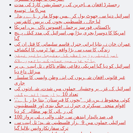
رجسٹرڈ افغان مہاجرین کی رجسٹریشن کارڈ کی مدت
میں6 ماہ توسیع
اسرائیل دنیا سے جھوٹ بول کر ہمیں بھوکا مار رہا ہے ، بدلہ
لیا جائے ، فلسطینی بچوں کی پریس کانفرنس
پاکستانی فورسز پرحملے افسوس ناک ہیں، امریکا
امریکا کا دوسرا بحری بیڑا بھی اسرائیل کی مدد کیلئے پہنچ
گیا
عمران خان نے بتایا ایرانی جنرل قاسم سلیمانی کا قتل ان کی
زندگی کا سب سے بڑا واقعہ تھا: ٹرمپ کا انکشاف
اسرائیلی وزیراعظم کا بھتیجا یائیر نیتن
یاہُو غزہ میں حماس کے ہاتھوں ہلاک
اسرائیل کو دیا گیا امریکی دفاعی نظام ناکام ، تل ابیب ہی پر
میزائل داغ دیا
غیر قانونی افغان شہریوں کی اپنے وطن واپسی کا سلسلہ
جاری
اسرائیل کے غزہ پر وحشیانہ حملوں میں شدت، شہادتوں کی
تعداد 10 ہزار سےزائد ہوگئی
‘کوئی محفوظ نہیں، غزہ “بچوں کا قبرستان” بنتا جا رہا ہے’،
اقوام متحدہ سیکرٹری جنرل نے جنگ بندی اور فلسطینیوں
کی رہائی کا پھر مطالبہ کر دیا
100 فی صد پائیدار ایندھن سے چلنے والی پہلی پرواز
اسرائیلی حملوں میں 9 ہزار فلسطینی شہید؛ تل ابیب سے
ترک سفارتکارواپس بلالیا گیا