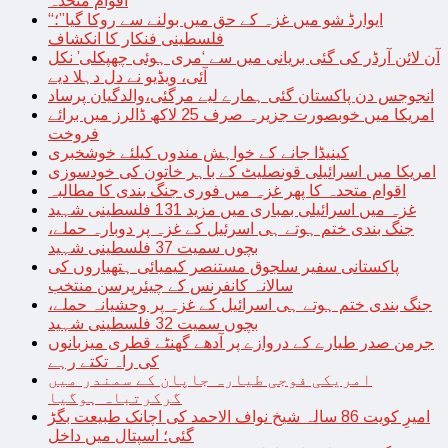
اقوام متحدہ
“ایوارڈ شو میں غزہ کے حق میں بولنے سے روکا گیا”؛
فلسطینی فنکار کا انکشاف
آن لائن آرڈر کی گئی بریانی میں سے ‘مری ہوئی چھپکلی’ نکل
آئی، ویڈیو نے دل دہلا دیے
انجوجس دن پاکستان گئی ہمارے لیے مرگئی،والدگیان پرساد
امریکا میں خوبصورت جزیرہ صرف 25 لاکھ ڈالرز میں برائے
فروخت
کینیڈا جانے کے خواہش مندوں کیلئے خوشخبری
امریکا میں اسرائیلی قونصلیٹ کے باہر خاتون کی خودسوزی
اقوام متحدہ کا پھر غزہ میں فوری جنگ بندی کا مطالبہ
غزہ میں اسرائیلی بمباری میں مزید 131 فلسطینی شہید
جنگ بندی ختم ہوتے ہی اسرئیل کے غزہ پر دوبارہ حملے،
بچوں سمیت 37 فلسطینی شہید
پاکستانی سفیر سلجوق مستنصر کیمیائی ہتھیاروں کی
سالانہ کانفرنس کے چیئرپرسن منتخب
جنگ بندی ختم ہوتے ہی اسرائیل کے غزہ پر وحشیانہ حملے،
بچوں سمیت 32 فلسطینی شہید
جرمن صدر طیارے کے دروازے پر آدھے گھنٹے قطری میزبانوں
کی راہ تکتے رہے
امریکی فوجی طیارہ جاپان کے سمندر میں
گرکرتباہ ہوگیا
امیرِ کویت 86 سالہ شیخ نواف الاحمد کی اچانک طبیعت بگڑ
گئی؛ اسپتال میں داخل