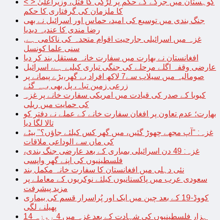
< > کوہستان میں جرگے کے حکم پر لڑکی کا قتل، وزیراعلیٰ
کا ملزمان کی گرفتاری کا حکم
جنگ بندی میں توسیع کی امید، حماس اور اسرائیل نے بھی
رضا مندی کا عندیہ دیدیا
غزہ میں اسرائیلی جارحیت اقوام متحدہ کی ناکامی ہے,
سنی علما کونسل
افغانستان نے بھارت میں سفارت خانہ مستقل بند کر دیا
عارضی وقفہ اگلے مرحلے کی جنگی تیاری کیلیے ہے، اسرائیل
صومالیہ میں سیلاب سے7 لاکھ افراد بے گھر،بڑے پیمانے پر
زرعی زمین تباہ، پل بھی بہہ گئے
کیوبا کے صدر کی قیادت میں امریکی سفارت خانے پر غزہ
کی حمایت میں ریلی
بھارت؛ عدم تعاون پر افغان سفارت خانے کے عملے نے دفتر کو
تالا لگا دیا
غزہ: “آپ مجھے چھوڑ گئیں، میں گھر کس کیلئے جاؤں؟” بیٹے
کی ماں سے الوداعی ملاقات
غزہ: 49 دن اسرائیلی بمباری کے بعد عارضی جنگ بندی،
فلسطینیوں کی اپنے گھر واپسی
نئی دہلی میں افغانستان کا سفارت خانہ مکمل بند
سعودی عرب میں پاکستانیوں کیلئے نوکریوں کے معاملے پر
مزید پیشرفت
کووڈ-19 کے بعد چین میں ایک اور پُراسرار قسم کی بیماری
پھیلنے لگی
14 ہزار فلسطینیوں کی شہادت کے بعد غزہ میں 4 روزہ