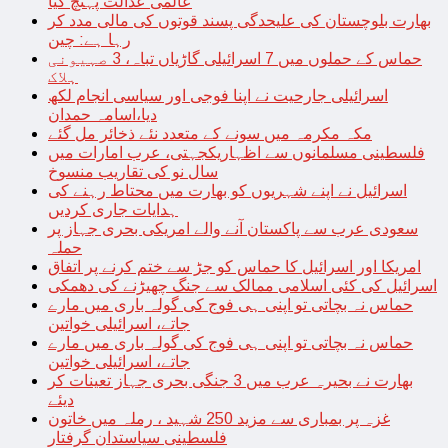
عالمی عدالت پہنچ گیا
بھارت بلوچستان کی علیحدگی پسند قوتوں کی مالی مدد کر
رہا ہے: چین
حماس کے حملوں میں 7 اسرائیلی گاڑیاں تباہ، 3 صہیونی
ہلاک
اسرائیلی جارحیت نے اپنا فوجی اور سیاسی انجام لکھ
دیا،اسامہ حمدان
مکہ مکرمہ میں سونے کے متعدد نئے ذخائر مل گئے
فلسطینی مسلمانوں سے اظہاریکجہتی، عرب امارات میں
سال نو کی تقاریب منسوخ
اسرائیل نے اپنے شہریوں کو بھارت میں محتاط رہنے کی
ہدایات جاری کردیں
سعودی عرب سے پاکستان آنے والے امریکی بحری جہاز پر
حملہ
امریکا اور اسرائیل کا حماس کو جڑ سے ختم کرنے پر اتفاق
اسرائیل کی کئی اسلامی ممالک سے جنگ چھیڑنے کی دھمکی
حماس نہ بچاتی تو اپنی ہی فوج کی گولہ باری میں مارے
جاتے، اسرائیلی خواتین
حماس نہ بچاتی تو اپنی ہی فوج کی گولہ باری میں مارے
جاتے، اسرائیلی خواتین
بھارت نے بحیرہ عرب میں 3 جنگی بحری جہاز تعینات کر
دیئے
غزہ پر بمباری سے مزید 250 شہید ، رملہ میں خاتون
فلسطینی سیاستدان گرفتار