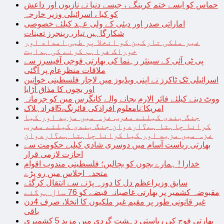
حماس کو ایسے ختم کرینگے ، جیسے دنیا نے نازیوں اور داعش
کو کیا ، اسرائیلی وزیر خارجہ
اماراتی صدر اور دبئی کے ولی عہد کیلئے خصوصی
شکارگاہیں تیار، رینجرز تعینات
غیر ملکی تارکین کو انخلا پر طبی امداد اور
خوراک فراہم کرنے کی ہدایت
پی ٹی آئی کے سینئر رہنما کی بھارتی فوجی آفیسرز سے
ملاقات منظرعام پر آگئی
اسرائیلی ٹک ٹاکرز نے اپنی ویڈیوز میں لاچار فلسطینی خواتین
اور بچوں کا مذاق اُڑایا
ووٹ دینے کیلئے فائر الارم بجانے والے کانگرس مین کو جرمانہ
امریکا:نامعلوم افرادکی فائرنگ،5افرادہلاک
جنگ بندی کیلئے مغرب غزہ میں مزید اور کیا
کرانا چاہتا ہے؟اردوان جنگ بندی کیلئے مغرب
غزہ میں مزید اور کیا کرانا چاہتا ہے؟اردوان
بھارتی ریاست آسام میں دوسری شادی کیلیے حکومت سے
اجازت لازمی قرار
خدارا ! ہمارے بچوں کو بچالیں؛ فلسطینی مندوب اقوام
متحدہ اجلاس میں رو پڑے
سابق وزیراعظم دل کا دورہ پڑنے سے انتقال کرگئے
مقبوضہ کشمیر پر بھارتی غاصبانہ قبضے کو 76 سال ہوگئے
غیر قانونی طور پر مقیم غیر ملکیوں کا انخلا، صرف 4دن
باقی
بھارتی فوج کی ریاستی دہشت گردی میں مزید 5 کشمیری