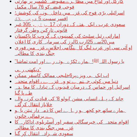
کارگل اور لداخ میں مظاہرے،مقبوضہ کشمیر پر بھارتی
فوجی قبضےکو 76 سال مکمل
اسرائیلی برّی فوج کی غزہ میں داخل ہونے کی کوشش؛
افسر سمیت 5 فوجی ہلاک
سعودی عرب ، ایک ہفتے کے دوران 17 ہزار ، 305 غیر
قانونی تارکین وطن گرفتار
اماراتی رئیل سٹیٹ کی کمپنیوں کے گروپ کا پاکستان
میں20سے 25ارب ڈالرز کی سرمایہ کاری کا اعلان
او آئی سی اور عرب لیگ کا ہنگامی اجلاس، غزہ میں فوری
جنگ بندی کا مطالبہ
’’یا رسول اللہﷺ! ہمارے ٹکڑے ہوتے رہے اور امت تماشا
دیکھتی رہی‘‘
اب ایک ہی ویزےپر6خلیجی ممالک کاسفر ممکن
دنیا میں کوئی جہنم ہے تو وہ غزہ ہے ، اقوام متحدہ
اسرائیل اور حماس کے درمیان قیدیوں کے تبادلے کا معاہدہ
طے پا گیا
چاند کے پہلے انسانی مشن ’اپولو 8‘ کی قیادت کرنے والے
خلاباز انتقال کرگئے
ہمارے ساتھ جو کچھ ہو رہا ہے اس کا ذمہ دار نیتن یاہو
ہے، یرغمالی خاتون
اقوام متحدہ کی خیرسگالی سفیر اور آسٹریلوی اداکارہ کا
غزہ میں جنگ بندی کا مطالبہ
سعودی شہزادہ انتقال کر گیا