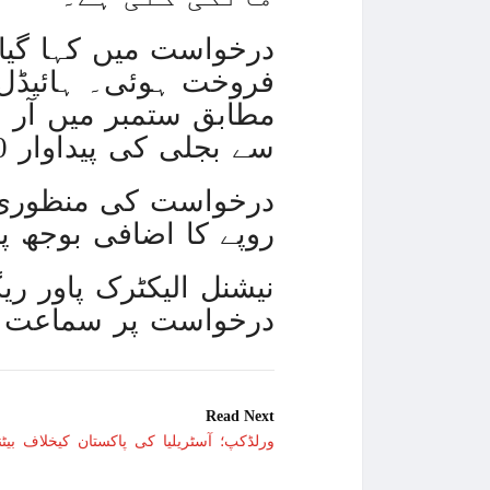
سے بجلی کی پیداوار 1.80 فیصد رہی۔
روپے کا اضافی بوجھ پ
درخواست پر سماعت 
Read Next
ورلڈکپ؛ آسٹریلیا کی پاکستان کیخلاف بی