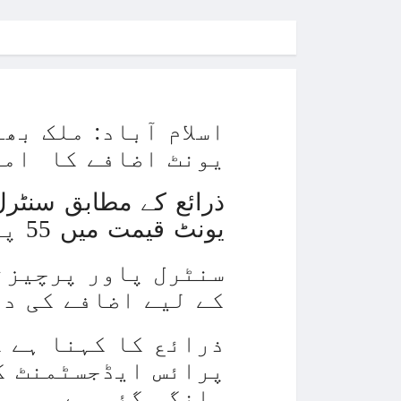
اسلام آباد: ملک بھ
یونٹ اضافے کا امک
یونٹ قیمت میں 55 پیسے تک اضافے کی استدعا کی ہے۔
سنٹرل پاور پرچیزن
کے لیے اضافے کی د
پرائس ایڈجسٹمنٹ ک
مانگی گئی ہے۔