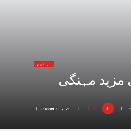
 افریقہ اسرائیل کیخلاف عالمی عدالت پہنچ گیا
یحدگی پسند قوتوں کی مالی مدد کر رہا ہے: چین
اڑیاں تباہ، 3 صہیونی ہلاک
پنا فوجی اور سیاسی انجام لکھ دیا،اسامہ حمدان
مکہ مکرمہ میں سونے کے متعدد نئے ذخائر مل گئے
تازہ ترین
تی، عرب امارات میں سال نو کی تقاریب منسوخ
 مزید مہنگی
و بھارت میں محتاط رہنے کی ہدایات جاری کردیں
 پاکستان آنے والے امریکی بحری جہاز پر حملہ
ور اسرائیل کا حماس کو جڑ سے ختم کرنے پر اتفاق
October 20, 2023
5
0 
 کئی اسلامی ممالک سے جنگ چھیڑنے کی دھمکی