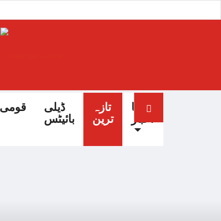
آج کا
تازہ
ڈیلی
قومی
اخبار
ترین
بائیٹس