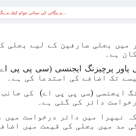
حماس نہ بچاتی تو اپنی ہی فوج
مہنگائی کی ستائی عوام کیلئےمہنگی بجلی مزید مہنگی ہونے کا…
حماس نہ بچاتی تو اپنی ہی فوج
بھارت نے بحیرہ عرب میں 
غزہ پر بمباری سے مزید 250 شہید ، رملہ میں خاتون فلسطینی سیاستدان گرفتار
ر میں بجلی صارفین کے لیے بجلی ک
ذاتی مفاد کو ترجیح دین
ان ہے۔
غزہ جنگ؛ پاکستان میں بائیکاٹ م
روس کا یوکری
غزہ: ‘آج بھی صبح ہمیں ناشتہ نہیں ملا
گ ایجنسی (سی پی پی اے) کی جانب 
ا
رخواست دائر کی گئی ہے۔
غزہ می
آئی ایم ایف کی ش
ی مد میں بجلی کی قیمت میں اضافے
ترک