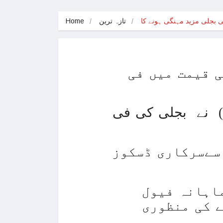
 کی گولہ باری میں مارے جاتے، اسرائیلی خواتین
تازہ ترین
Home
 کی گولہ باری میں مارے جاتے، اسرائیلی خواتین
3 جنگی بحری جہاز تعینات کر دیئے
ی قیمت میں فی
ے پر3 افغان کرکٹرز کیخلاف کارروائی
ہم سے ملٹی نیشنل کمپنیوں کو بھاری مالی نقصان
ذرائع کے مطابق سنٹرل پاور پرچیزنگ ایجنسی (سی پی پی اے) نے بجلی کی فی
ن کے اہم اسٹریٹجک شہر پر قبضہ کرنے کا دعویٰ
’، شہید فلسطینی بچی کی ڈائری کے صفحات وائرل
سےسرکاری ڈسکوز
سرائیل کا دمشق پر حملہ، ایرانی کمانڈرجاں بحق
ں جنگ جلد ختم نہیں ہوگی، اسرائیلی وزیراعظم
ذرائع کا کہنا ہے کہ نیپرا میں دائر درخواست میں ماہانہ فیول
رط، ای ایکس آئی ایم بینک کو آپریشنل کردیا گیا
 کی منظوری
یہ کا پاکستانیوں کیلئے ای ویزا جاری کرنے کا اعلان