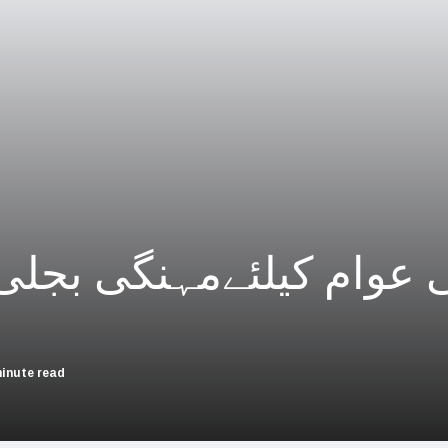
چین؛ میزائل یونٹ سے منسلک 4 جرنیلوں سمیت 9 فوجی اہلکارپارلیمنٹ سے برطرف
فلسطینیوں کی نسل کشی، جنوبی
بھارت بلوچستان کی عل
حماس کے حملوں میں 7 اسرائیلی گ
اسرائیلی جارحیت نے ا
فلسطینی مسلمانوں سے اظہاریکجہ
 عوام کیلئےمہنگی بجلی
اسرائیل نے اپنے شہریوں ک
سعودی عرب سے
امریکا ا
minute read
اسرائیل کی