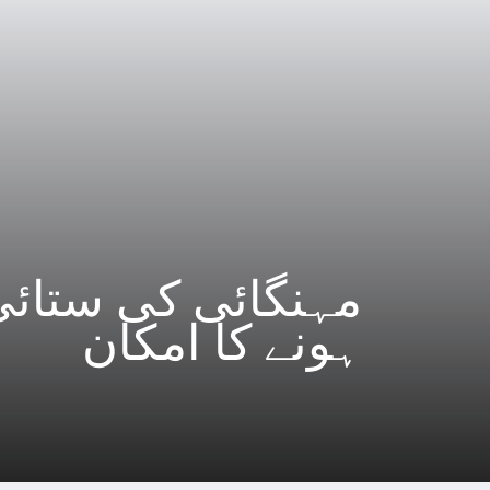
مہنگائی کی ستائی
ہونے کا امکان